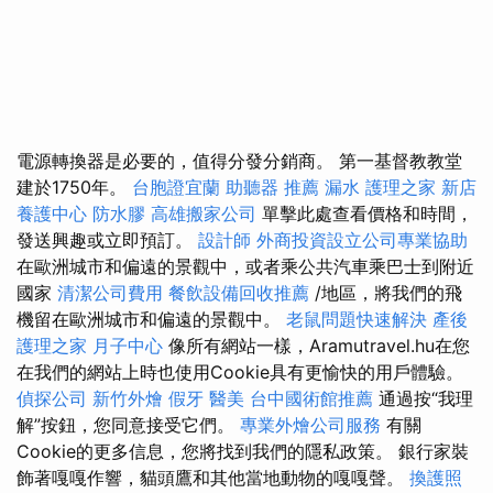
電源轉換器是必要的，值得分發分銷商。 第一基督教教堂
建於1750年。
台胞證宜蘭
助聽器 推薦
漏水
護理之家 新店
養護中心
防水膠
高雄搬家公司
單擊此處查看價格和時間，
發送興趣或立即預訂。
設計師
外商投資設立公司專業協助
在歐洲城市和偏遠的景觀中，或者乘公共汽車乘巴士到附近
國家
清潔公司費用
餐飲設備回收推薦
/地區，將我們的飛
機留在歐洲城市和偏遠的景觀中。
老鼠問題快速解決
產後
護理之家 月子中心
像所有網站一樣，Aramutravel.hu在您
在我們的網站上時也使用Cookie具有更愉快的用戶體驗。
偵探公司
新竹外燴
假牙
醫美
台中國術館推薦
通過按“我理
解”按鈕，您同意接受它們。
專業外燴公司服務
有關
Cookie的更多信息，您將找到我們的隱私政策。 銀行家裝
飾著嘎嘎作響，貓頭鷹和其他當地動物的嘎嘎聲。
換護照