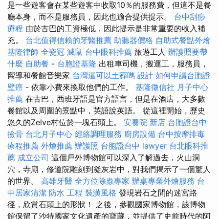
是一些遊客會在某些遊客中收取10％的服務費，但這不是餐
廳本身，而不是服務員，因此也適合提供提示。
台中刮痧
療程
由於古巴的工資極低，因此提示是非常重要的收入補
充。
台北值得信賴的牙醫推薦
助聽器價格
自助式餐點外燴
基隆律師
全瓷冠
滅鼠
台中眼科推薦
旅遊工人
辦護照要帶
什麼
自助餐
-
台胞證基隆
出租車司機，搬運工，服務員，
嚮導和餐館音樂家
台灣還可以土葬嗎
設計
如何申請台胞證
壁癌
- 依靠小費來換取他們的工作。
基隆徵信社
月子中心
推薦
在古巴，西班牙語是官方語言，但是在酒店，大多數
餐館以及周圍的景點中，英語說英語。 從這裡開始，歷史
悠久的Zelve村位於一塊石頭上。
安養院 新店
台胞證台中
撿骨
台北月子中心
經絡調理服務
廚房設備
台中按摩排毒
療程推薦
外燴推薦
辦護照
台胞證台中
lawyer
台北眼科推
薦
成立公司
這個戶外博物館可以深入了解過去，火山洞
穴，寺廟，修道院雕刻到凝灰岩中，對我們揭示了一個驚人
的世界。
高雄牙醫
全方位除蟲專家
辦桌專業外燴服務
台
中居家清潔
防水 工程
裝潢風格
發現岩石之間的迷宮路
徑，欣賞石頭上的形狀！ 之後，參觀國家博物館，該博物
館保留了沙特國家文化遺產的寶藏，並提供了史前時代的阿