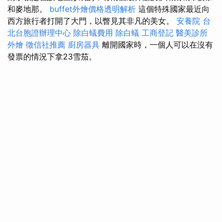
和麥地那。
buffet外燴價格透明解析
這個特殊國家最近向
西方旅行者打開了大門，以瞥見其非凡的美女。
安養院
台
北台胞證辦理中心
除白蟻費用
除白蟻
工商登記
醫美診所
外燴
徵信社推薦
廚房器具
離開國家時，一個人可以在沒有
發票的情況下拿23雪茄。