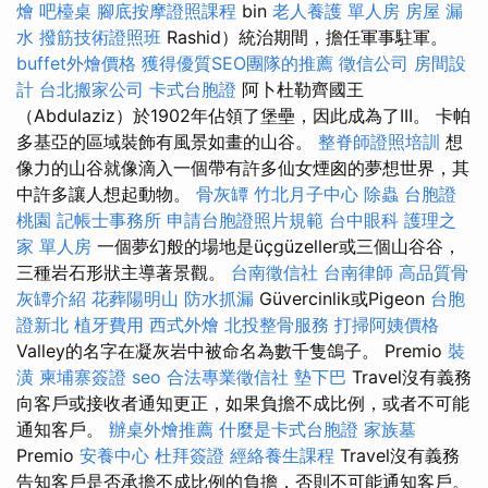
燴
吧檯桌
腳底按摩證照課程
bin
老人養護 單人房
房屋 漏
水
撥筋技術證照班
Rashid）統治期間，擔任軍事駐軍。
buffet外燴價格
獲得優質SEO團隊的推薦
徵信公司
房間設
計
台北搬家公司
卡式台胞證
阿卜杜勒齊國王
（Abdulaziz）於1902年佔領了堡壘，因此成為了III。 卡帕
多基亞的區域裝飾有風景如畫的山谷。
整脊師證照培訓
想
像力的山谷就像滴入一個帶有許多仙女煙囪的夢想世界，其
中許多讓人想起動物。
骨灰罈
竹北月子中心
除蟲
台胞證
桃園
記帳士事務所
申請台胞證照片規範
台中眼科
護理之
家 單人房
一個夢幻般的場地是üçgüzeller或三個山谷谷，
三種岩石形狀主導著景觀。
台南徵信社
台南律師
高品質骨
灰罈介紹
花葬陽明山
防水抓漏
Güvercinlik或Pigeon
台胞
證新北
植牙費用
西式外燴
北投整骨服務
打掃阿姨價格
Valley的名字在凝灰岩中被命名為數千隻鴿子。 Premio
裝
潢
柬埔寨簽證
seo
合法專業徵信社
墊下巴
Travel沒有義務
向客戶或接收者通知更正，如果負擔不成比例，或者不可能
通知客戶。
辦桌外燴推薦
什麼是卡式台胞證
家族墓
Premio
安養中心
杜拜簽證
經絡養生課程
Travel沒有義務
告知客戶是否承擔不成比例的負擔，否則不可能通知客戶。