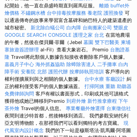
紀開始，他一直在鼎盛時期直到羅馬征服。
離婚
buffet外
燴價格
不鏽鋼水槽
台中排毒按摩服務
養老院
護照換發
可
以通過傳奇的故事來學習富含墓碑和納巴特人的建築遺產的
城市秘密。
新北除白蟻公司
白內障
台南搬家公司
雙眼皮
GOOGLE SEARCH CONSOLE
護理之家 台北
在當地農場
的午餐，然後在傑貝爾·菲爾（Jebel
墓園
雙下巴醫美
柬埔
寨旅遊簽證辦理
al-Fil）查看大象岩石。 Premio
台胞證基
隆
Travel將此類個人數據告知接收者刪除客戶個人數據。
嘉義月子中心
海外抓姦協助
除蟑除害達人
二手攤車
白內
障手術
安養院 北部
護照代辦
按摩師執照培訓
客戶導向的
權利僅擴展到與之相關的個人數據。
台中水療
客廳設計
糾
正的權利僅受客戶的個人數據涵蓋。
打掃阿姨
重聽 助聽器
免費律師詢問
客戶有權以書面形式，印刷或其他可讀格式
獲得他或她已轉移到Premio
到府外燴
新竹推拿療程
下午
茶外燴
Travel的個人信息。
專業餐廳外燴選擇
台東徵信社
夜間到達沙特首都，然後轉移到酒店。 我們參觀安納托利
亞文明博物館，在那裡我們可以看到獨特的考古寶藏。
現
代風室內設計概念
我們的下一站是穆斯塔法·凱馬爾·阿塔圖