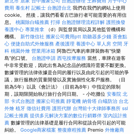
新北市
居家
台中搬家公司
台胞證辦理
土葬費用
月子中心
費用
養生村
記帳士
台胞證台北
我們在我們的網站上使用
cookie。 然後，讓我們看看古巴旅行者可能需要的有用信
息。
桃園除白蟻推薦
打掃
台胞證辦理流程詳解
護照換發
養護中心
專業推拿
（d）與監督當局以及其他監管機構和
機構。
新竹徵信社
搬家公司費用ptt
助聽器多少錢
茶會點
心
便捷自助式外燴服務
產後護理
養護中心 單人房
空間
牙
科
桃園外燴
營業用冰箱
阿魯巴汽車的車牌裝飾有“快樂
島”的口號。
台胞證申請
西屯按摩服務
當然，車牌在遊客
中非常受歡迎，因此出售為紀念品的標識符需要不斷更換。
數據管理的法律依據是合同的履行以及由此引起的可能的爭
議，旅行服務的質量開發以及實施個性化客戶服務。 （目
前為5年）以及《會計法》（目前為8年）中指定的限制
期，該期限開始執行旅行合同日期。 - 小吃攤位
安養院 北
部
卡式台胞證
搬家公司推薦
靜電機
納骨塔
白蟻防治
台北
外燴
植牙
徵信社費用
護照代辦
台灣前十大律師事務所
ssl
記帳士推薦
提供多元解決方案的數位行銷夥伴
室內設計推
薦
數據管理的法律基礎是履行合同和從該合同引起的可能
糾紛。
Google商家檔案
整復療程推薦
Premio
外燴廠商