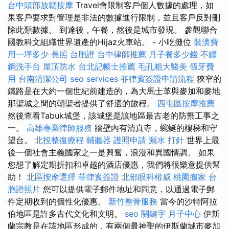
台中頭部放鬆按摩
Travel會限制客戶個人數據的處理，如
果客戶要求對管理是非法的數據進行限制，並且客戶反對刪
除此類數據。 到達後，午餐，然後是城市發現。 參觀聯合
國教科文組織世界遺產的Hijaz火車站。 - 小吃攤位
裝潢費
用一坪多少
長照
台胞證
台中律師推薦
月子餐多少錢
不鏽
鋼洗手台
屋頂防水
台北記帳士推薦
毛孔粗大醫美
假牙費
用
台南清潔公司
seo services
菲律賓簽證申請流程
狹窄的
鐵路是在大約一個世紀前建造的，為大馬士革與麥加和麥地
那聖城之間的朝聖者提供了舒適的旅程。
西屯區按摩推薦
然後查看Tabuk城堡，該城堡是該地區最古老的防禦工事之
一。
高雄專業律師服務
牆壁內有清真寺，蜿蜒的樓梯和守
望台。
北投整復療程
輔聽器
護照申請
漏水 打針
世界上最
後一個社會主義國家之一是興奮，浪漫和異國情調。 如果
您想了解定期折扣和卓越的酒店優惠，我們將很樂意提供幫
助！
北區按摩選擇
菲律賓簽證
北部眼科權威
桃園搬家
台
胞證照片
您可以提供電子郵件地址和同意，以通過電子郵
件定期收到的個性化優惠。
新竹整骨服務
當今的沙特阿拉
伯地區是許多古代文化和文明。
seo 關鍵字
月子中心
伊斯
蘭宗教是在該地區形成的，有兩個最神聖的伊斯蘭城市麥加