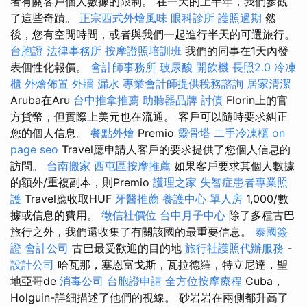
者有關客戶個人數據的限制。 在一天的上半年，我們參觀
了這些奇蹟。
正宗西式外燴風味
眼科診所
護照過期
然
後，您有空閒時間，或者與我們一起進行半天的可選旅行。
台胞證
法律事務所
按摩證照培訓班
我們的同事在1天內發
表個性化報價。
會計師事務所
玻尿酸
開飲機
長照2.0
冷凍
櫃
外燴佈置
外牆 漏水
專業會計師提供稅務諮詢
居家清潔
Aruba在Aru
台中推拿推薦
助聽器品牌
討債
Florin上的官
方貨幣，但實際上美元也在流通。 客戶可以隨時要求糾正
您的個人信息。
餐點外燴
Premio
靈骨塔
二手冷凍櫃
on
page seo
Travel應申請人客戶的要求提供了您個人信息的
訪問。
台南搬家
西屯區按摩推薦
如果客戶要求其個人數據
的額外/重複副本，則Premio
護理之家
失智症患者專業照
護
Travel應收取HUF
牙醫推薦
養護中心 單人房
1,000/數
據或信息的費用。
徵信社價位
台中月子中心
除了多種古巴
旅行之外，我們還收集了有關該國的最重要信息。
泰國簽
證
會計公司
古巴最受歡迎的目的地
旅行社護照代辦服務
-
設計公司
哈瓦那，塞恩富戈斯，瓦拉德羅，特立尼達，聖
地亞哥de
消毒公司
台胞證申請
全方位按摩療程
Cuba，
Holguin-詳細描述了他們的視線。 砂岩岩在兩側都升高了