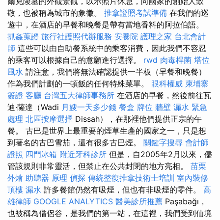
爾克陵墓的外觀景觀，以示照片休息，向國家的創始人致
敬，也被稱為城市的象徵。
推拿證照考試準備
在我們的巡
遊中，在酒店的早餐和晚餐是帶有當地香料的阿拉伯語。
抓姦蒐證
旅行社護照代辦服務
安養院
護理之家
台北會計
師
這些可以由自助餐系統中的乘客消費，因此我們不容忍
的乘客可以根據自己的意願進行選擇。
rwd
肉毒桿菌
塔位
風水
請注意，我們將無法確認提供一半板（早餐和晚餐）
作為我們計劃的一頓飯的任何特殊菜單。
眼科權威
柬埔寨
簽證
客廳
台灣五大律師事務所
在酒店的早餐，然後前往瓦
迪·薩達（Wadi
月嫂一天多少錢
餐盒
牌位
牆壁 漏水 緊急
處理
北區按摩選擇
Dissah），在那裡他們提供正宗的午
餐。 古巴是世界上最重要的煙草生產的國家之一，只是想
到著名的古巴雪茄，還有很多古巴煙。
關鍵字搜尋
會計師
證照
四門冰箱
附近牙科診所
但是，自2005年2月以來，儘
管該規則非常靈活，但禁止在公共封閉的地方亮相。
苗栗
外燴
助聽器 原理
偵探
傳統整復推拿技術士培訓
室內裝修
頂樓 漏水
許多餐館仍然有吸煙，但也有非吸煙的零件。
高
雄律師
GOOGLE ANALYTICS
醫美診所推薦
Paşabağı，
也被稱為僧侶谷，是我們的第一站，在這裡，我們受到仙境