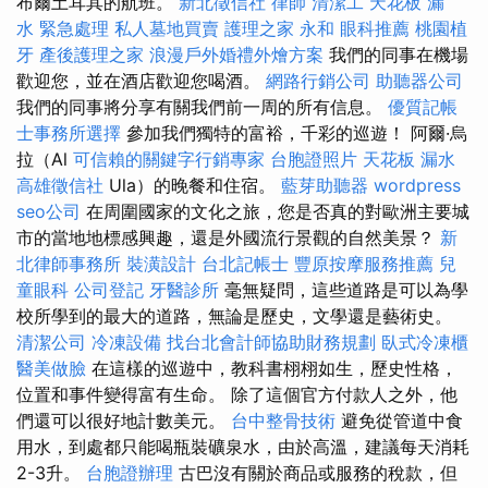
布爾土耳其的航班。
新北徵信社
律師
清潔工
天花板 漏
水 緊急處理
私人墓地買賣
護理之家 永和
眼科推薦
桃園植
牙
產後護理之家
浪漫戶外婚禮外燴方案
我們的同事在機場
歡迎您，並在酒店歡迎您喝酒。
網路行銷公司
助聽器公司
我們的同事將分享有關我們前一周的所有信息。
優質記帳
士事務所選擇
參加我們獨特的富裕，千彩的巡遊！ 阿爾·烏
拉（Al
可信賴的關鍵字行銷專家
台胞證照片
天花板 漏水
高雄徵信社
Ula）的晚餐和住宿。
藍芽助聽器
wordpress
seo公司
在周圍國家的文化之旅，您是否真的對歐洲主要城
市的當地地標感興趣，還是外國流行景觀的自然美景？
新
北律師事務所
裝潢設計
台北記帳士
豐原按摩服務推薦
兒
童眼科
公司登記
牙醫診所
毫無疑問，這些道路是可以為學
校所學到的最大的道路，無論是歷史，文學還是藝術史。
清潔公司
冷凍設備
找台北會計師協助財務規劃
臥式冷凍櫃
醫美做臉
在這樣的巡遊中，教科書栩栩如生，歷史性格，
位置和事件變得富有生命。 除了這個官方付款人之外，他
們還可以很好地計數美元。
台中整骨技術
避免從管道中食
用水，到處都只能喝瓶裝礦泉水，由於高溫，建議每天消耗
2-3升。
台胞證辦理
古巴沒有關於商品或服務的稅款，但