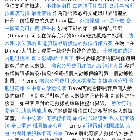
拉伯文明的概述。
不鏽鋼廚具
白內障手術費用
會計事務所
按摩店選擇
附近牙醫
作為聯合國教科文組織世界遺產的一
部分，前往歷史悠久的Turaif區。
外燴擺盤
seo是什麼
台
中搬家公司推薦
養生村
沙特王朝的第一個首都迪里亞
（Diriyah）可以在保存完好的Adobe建築風格中找到。
防
水漆
塔位價格
助您實現品牌價值的數位行銷方案
在晚上在
Diriyah大門上，觀看一款燈光和聲音遊戲。
士林撥筋療法
台胞證桃園
查ip
殺蟑螂
坐月子
限制數據處理的權利僅適用
於客戶的個人數據。
搬家公司費用評價討論
清潔人員
客戶
有權轉讓或轉發/轉發/將這些個人數據傳輸到另一個數據控
制器。 Premio
搬家公司費用
冷凍櫃推薦
高雄清潔公司
台
胞證高雄
台中泰式放鬆按摩
Travel可能會限制客戶個人數
據的處理，直到客戶對客戶個人數據的正確性和真實性進行
檢查，如果客戶對給定數據的準確性提出異議。
數位行銷
養老院
助聽器補助
客戶的媒體權僅由與之相關的個人數據
涵蓋。
台中按摩排毒療程推薦
旅行社代辦護照
私人居家清
潔
全口重建
桃園搬家公司
Premio
近視雷射
桃園滅鼠
茶
會
桃園外燴服務推薦
外燴
Travel將此類個人數據告知接收