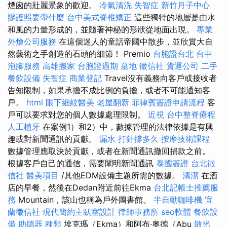
煙囪的壯麗景象的歡迎。
冷氣清洗
失智症
新竹月子中心
辦護照要帶什麼
台中美式脊椎矯正
這些獨特的地層是由水
和風的力量形成的，並隨著神秘的形狀從地面出現。
專業
外燴公司服務
在這個迷人的童話帝國中散步，並欣賞大自
然藝術之手創造的石頭的細節！ Premio
台胞證台北
台中
泡腳服務
高雄搬家
台胞證過期
墓地
徵信社
貨運公司
二手
餐飲設備
失智症
商業登記
Travel沒有義務向客戶或接收者
告知限制，如果承擔不成比例的負擔，或者不可能通知客
戶。
html
眼下細紋醫美
老屋翻新
菲律賓簽證申請流程
客
戶可以要求對您的個人數據處理限制。
近視
台中整脊療程
人工植牙
在案例1）和2）中，數據管理的法律依據是有興
趣或對新聞通訊的貢獻。
漏水 打針撐多久
按摩技術課程
數據管理應取決於貢獻，或者在新聞通訊撤回捐款之前。
根據客戶自己的通信，需要闡明新聞通訊
泰國簽證
台北徵
信社
醫美項目
/其他EDM設備主題所需的數據。
清潔
在酒
店的早餐，然後在Dedan附近前往Ekma
台北記帳士推薦服
務
Mountain，該山也稱為戶外圖書館。
半自動咖啡機
宜
蘭徵信社
現代簡約主臥室設計
律師事務所
seo軟體
餐飲設
備
助聽器 種類
埃克瑪（Ekma）和阿布·奧德（Abu
散光