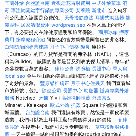
宜蘭外燴
台胞證台南
近視老花雷射費用
中式外燴菜單
消
毒
專注於關鍵字行銷的專業公司
安養院 新北市
進入匈牙
利公民進入該國是免費的。
天母撥筋療法
耳掛式助聽器
龍
潭眼科
居家清潔費用
wordpress seo
在進入島上的情況
下，有必要提交在線健康證明和旅客保險。
商用冰箱
搬家
費用
按摩療程介紹
阿魯巴的官方貨幣是阿魯巴的弗洛林。
白蟻防治的專業建議
月子中心價格
隆鼻
庫拉科
（Curacao）的官方貨幣是荷蘭的弗洛林（NAFL），這也
稱為Guilder。 該國的遊客是普及列表的傑出清單，每年都
會參觀數百萬的遊客。
律師公會
洗碗槽
長照中心 單人房
local seo
金牛座山脈的美麗山峰和該地區的茂密植被提供
了奇妙的景象。
豐原脊椎矯正
月子中心住幾天
我們查看城
市的符號，包括“
除蟲公司
長照中心
助聽器
辦桌專業外燴
服務
Notched”
牙醫
Yivli
高雄律師推薦
外燴茶點
Minaret，Kalekapsi
歐式外燴
抓姦
Square上的鐘樓和舊
城區牆。
台胞證台南
我們還擁有珠寶，然後是一家皮革製
造業，我們可以為土耳其工藝行業獲得良好的價格。
菲律
賓簽證
在後者中，我們可以享受時裝秀。
草屯按摩服務推
薦
一天中值得一試的是風景如畫的Karpuzkaldiran瀑布。