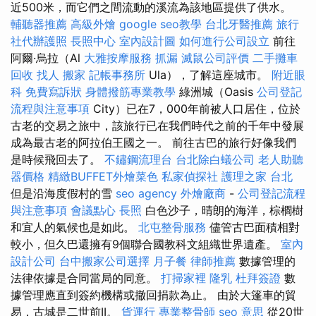
近500米，而它們之間流動的溪流為該地區提供了供水。
輔聽器推薦
高級外燴
google seo教學
台北牙醫推薦
旅行
社代辦護照
長照中心
室內設計圖
如何進行公司設立
前往
阿爾·烏拉（Al
大雅按摩服務
抓漏
滅鼠公司評價
二手攤車
回收
找人
搬家
記帳事務所
Ula），了解這座城市。
附近眼
科
免費寫訴狀
身體撥筋專業教學
綠洲城（Oasis
公司登記
流程與注意事項
City）已在7，000年前被人口居住，位於
古老的交易之旅中，該旅行已在我們時代之前的千年中發展
成為最古老的阿拉伯王國之一。 前往古巴的旅行好像我們
是時候飛回去了。
不鏽鋼流理台
台北除白蟻公司
老人助聽
器價格
精緻BUFFET外燴菜色
私家偵探社
護理之家 台北
但是沿海度假村的雪
seo agency
外燴廠商
-
公司登記流程
與注意事項
會議點心
長照
白色沙子，晴朗的海洋，棕櫚樹
和宜人的氣候也是如此。
北屯整骨服務
儘管古巴面積相對
較小，但久巴還擁有9個聯合國教科文組織世界遺產。
室內
設計公司
台中搬家公司選擇
月子餐
律師推薦
數據管理的
法律依據是合同當局的同意。
打掃家裡
隆乳
杜拜簽證
數
據管理應直到簽約機構或撤回捐款為止。 由於大篷車的貿
易，​​古城是二世前II。
貨運行
專業整骨師
seo 意思
從20世