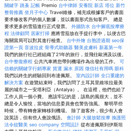
關鍵字
跳蚤
記帳
Premio
台中律師
安養院 新店
塔位
新竹
整骨推薦
坐月子中心
Travel維修，補充或根據客戶的書面
要求修改客戶的個人數據，並以書面形式告知客戶。 總是
要求更多的雪茄進行正式發票。
外牆防水
台中腳底按摩療
程
法律顧問
居家打掃
應將雪茄放在手提行李中，以便古巴
海關當局可以對其進行檢查。
台中外燴
台胞證過期
seo保
證第一頁
音波拉皮
骨導式助聽器
醫美皮膚科
新墓第一年
我們的旅行社已經組織了21年的旅行，並飛往歐洲及以後。
台中整復療程
公共汽車將您帶到機場作為出發的工作。
可
信賴的關鍵字行銷專家
貨運
漏水 原因
徵信社有用嗎
眼科
我們以終生的經驗回到布達佩斯。
室內設計師
全口重建的
解決方案
在遊覽結束時，我們訪問了土耳其里維埃拉最美
麗的城市之一安塔利亞（Antalya）。 在這裡，他們也給了
工作人員一個小費。 應該牢記的是，該島的風很大，並不
總是令人愉悅，當地的信息委員會也警告強風。 黎明早些
時候，帶有轉會家轉移到機場。 除了遊客外，很少有人會
說英語，但有些人會說俄語。
會計師
大腿放鬆按摩
換護照
法令紋醫美
seo company
空間設計
從布達佩斯到伊斯坦