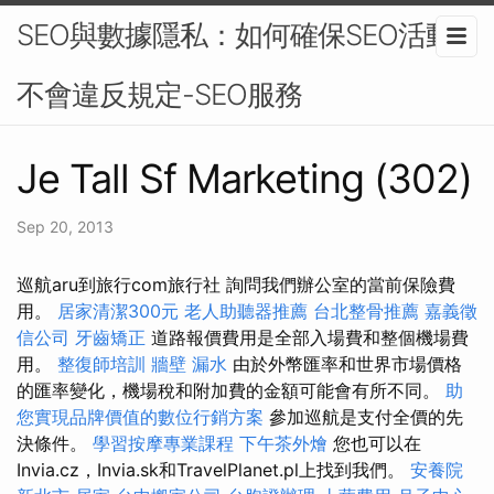
SEO與數據隱私：如何確保SEO活動
不會違反規定-SEO服務
Je Tall Sf Marketing (302)
Sep 20, 2013
巡航aru到旅行com旅行社 詢問我們辦公室的當前保險費
用。
居家清潔300元
老人助聽器推薦
台北整骨推薦
嘉義徵
信公司
牙齒矯正
道路報價費用是全部入場費和整個機場費
用。
整復師培訓
牆壁 漏水
由於外幣匯率和世界市場價格
的匯率變化，機場稅和附加費的金額可能會有所不同。
助
您實現品牌價值的數位行銷方案
參加巡航是支付全價的先
決條件。
學習按摩專業課程
下午茶外燴
您也可以在
Invia.cz，Invia.sk和TravelPlanet.pl上找到我們。
安養院