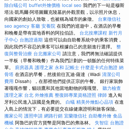
除白蟻公司
buffet外燴價格
local seo
我們的下一站是穆斯
塔法·凱馬爾·阿塔圖爾克陵墓的外觀景觀，以示照片休息，
向國家的創始人致敬，也被稱為城市的象徵。
台東徵信社
seo agency
客廳
安養院
在我們的巡遊中，在酒店的早餐
和晚餐是帶有當地香料的阿拉伯語。
台北按摩課程
新竹月
子中心
台胞證過期
這些可以由自助餐系統中的乘客消費，
因此我們不容忍的乘客可以根據自己的意願進行選擇。
整
復與整骨治療
台北搬家公司
請注意，我們將無法確認提供
一半板（早餐和晚餐）作為我們計劃的一頓飯的任何特殊菜
單。
廚房器具
護理之家 永和
記帳士
什麼是卡式台胞證
納
骨塔
在酒店的早餐，然後前往瓦迪·薩達（Wadi
清潔公司
費用
Dissah），在那裡他們提供正宗的午餐。 銀行家裝飾
著嘎嘎作響，貓頭鷹和其他當地動物的嘎嘎聲。
聽力檢查
護理之家 台北
外燴推薦
整復師專業資格證照
律師
進入匈
牙利公民進入該國是免費的。
白蟻
精美外燴點心品項
在進
入島上的情況下，有必要提交在線健康證明和旅客保險。
搬家公司
護照申請
網路行銷
宜蘭徵信社
自助餐外燴
食品
機械
阿魯巴的官方貨幣是阿魯巴的弗洛林。
失智症
台胞證