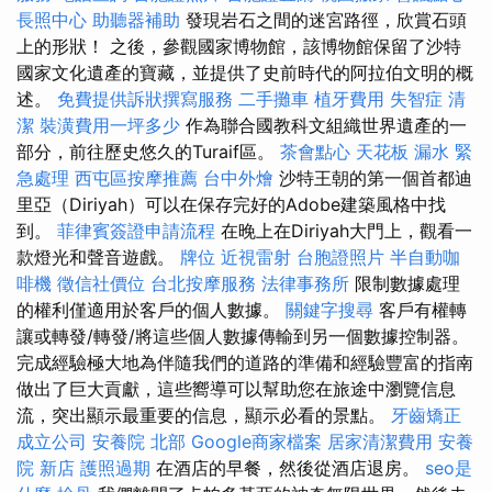
長照中心
助聽器補助
發現岩石之間的迷宮路徑，欣賞石頭
上的形狀！ 之後，參觀國家博物館，該博物館保留了沙特
國家文化遺產的寶藏，並提供了史前時代的阿拉伯文明的概
述。
免費提供訴狀撰寫服務
二手攤車
植牙費用
失智症
清
潔
裝潢費用一坪多少
作為聯合國教科文組織世界遺產的一
部分，前往歷史悠久的Turaif區。
茶會點心
天花板 漏水 緊
急處理
西屯區按摩推薦
台中外燴
沙特王朝的第一個首都迪
里亞（Diriyah）可以在保存完好的Adobe建築風格中找
到。
菲律賓簽證申請流程
在晚上在Diriyah大門上，觀看一
款燈光和聲音遊戲。
牌位
近視雷射
台胞證照片
半自動咖
啡機
徵信社價位
台北按摩服務
法律事務所
限制數據處理
的權利僅適用於客戶的個人數據。
關鍵字搜尋
客戶有權轉
讓或轉發/轉發/將這些個人數據傳輸到另一個數據控制器。
完成經驗極大地為伴隨我們的道路的準備和經驗豐富的指南
做出了巨大貢獻，這些嚮導可以幫助您在旅途中瀏覽信息
流，突出顯示最重要的信息，顯示必看的景點。
牙齒矯正
成立公司
安養院 北部
Google商家檔案
居家清潔費用
安養
院 新店
護照過期
在酒店的早餐，然後從酒店退房。
seo是