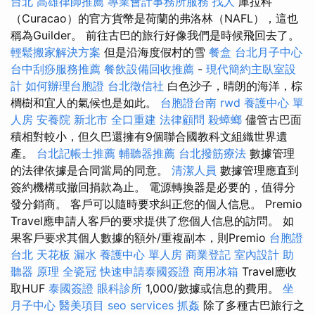
台北
高雄律師推薦
專業會計事務所服務
找人
庫拉科
（Curacao）的官方貨幣是荷蘭的弗洛林（NAFL），這也
稱為Guilder。 前往古巴的旅行好像我們是時候飛回去了。
輕鬆搬家解決方案
但是沿海度假村的雪
餐盒
台北月子中心
台中刮痧服務推薦
餐飲設備回收推薦
-
現代簡約主臥室設
計
如何辦理台胞證
台北徵信社
白色沙子，晴朗的海洋，棕
櫚樹和宜人的氣候也是如此。
台胞證台南
rwd
養護中心 單
人房
安養院 新北市
全口重建
法律顧問
殺蟑螂
儘管古巴面
積相對較小，但久巴還擁有9個聯合國教科文組織世界遺
產。
台北記帳士推薦
輔聽器推薦
台北撥筋療法
數據管理
的法律依據是合同當局的同意。
清潔人員
數據管理應直到
簽約機構或撤回捐款為止。 電源轉換器是必要的，值得分
發分銷商。 客戶可以隨時要求糾正您的個人信息。 Premio
Travel應申請人客戶的要求提供了您個人信息的訪問。 如
果客戶要求其個人數據的額外/重複副本，則Premio
台胞證
台北
天花板 漏水
養護中心 單人房
商業登記
室內設計
助
聽器 原理
全瓷冠
快速申請泰國簽證
商用冰箱
Travel應收
取HUF
泰國簽證
眼科診所
1,000/數據或信息的費用。
坐
月子中心
醫美項目
seo services
抓姦
除了多種古巴旅行之