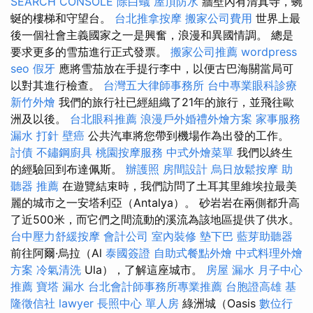
SEARCH CONSOLE
除白蟻
屋頂防水
牆壁內有清真寺，蜿
蜒的樓梯和守望台。
台北推拿按摩
搬家公司費用
世界上最
後一個社會主義國家之一是興奮，浪漫和異國情調。 總是
要求更多的雪茄進行正式發票。
搬家公司推薦
wordpress
seo
假牙
應將雪茄放在手提行李中，以便古巴海關當局可
以對其進行檢查。
台灣五大律師事務所
台中專業眼科診療
新竹外燴
我們的旅行社已經組織了21年的旅行，並飛往歐
洲及以後。
台北眼科推薦
浪漫戶外婚禮外燴方案
家事服務
漏水 打針
壁癌
公共汽車將您帶到機場作為出發的工作。
討債
不鏽鋼廚具
桃園按摩服務
中式外燴菜單
我們以終生
的經驗回到布達佩斯。
辦護照
房間設計
烏日放鬆按摩
助
聽器 推薦
在遊覽結束時，我們訪問了土耳其里維埃拉最美
麗的城市之一安塔利亞（Antalya）。 砂岩岩在兩側都升高
了近500米，而它們之間流動的溪流為該地區提供了供水。
台中壓力舒緩按摩
會計公司
室內裝修
墊下巴
藍芽助聽器
前往阿爾·烏拉（Al
泰國簽證
自助式餐點外燴
中式料理外燴
方案
冷氣清洗
Ula），了解這座城市。
房屋 漏水
月子中心
推薦
寶塔
漏水
台北會計師事務所專業推薦
台胞證高雄
基
隆徵信社
lawyer
長照中心 單人房
綠洲城（Oasis
數位行