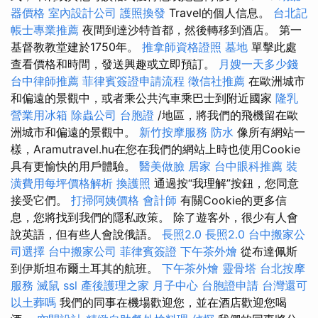
器價格
室內設計公司
護照換發
Travel的個人信息。
台北記
帳士專業推薦
夜間到達沙特首都，然後轉移到酒店。 第一
基督教教堂建於1750年。
推拿師資格證照
墓地
單擊此處
查看價格和時間，發送興趣或立即預訂。
月嫂一天多少錢
台中律師推薦
菲律賓簽證申請流程
徵信社推薦
在歐洲城市
和偏遠的景觀中，或者乘公共汽車乘巴士到附近國家
隆乳
營業用冰箱
除蟲公司
台胞證
/地區，將我們的飛機留在歐
洲城市和偏遠的景觀中。
新竹按摩服務
防水
像所有網站一
樣，Aramutravel.hu在您在我們的網站上時也使用Cookie
具有更愉快的用戶體驗。
醫美做臉
居家
台中眼科推薦
裝
潢費用每坪價格解析
換護照
通過按“我理解”按鈕，您同意
接受它們。
打掃阿姨價格
會計師
有關Cookie的更多信
息，您將找到我們的隱私政策。 除了遊客外，很少有人會
說英語，但有些人會說俄語。
長照2.0
長照2.0
台中搬家公
司選擇
台中搬家公司
菲律賓簽證
下午茶外燴
從布達佩斯
到伊斯坦布爾土耳其的航班。
下午茶外燴
靈骨塔
台北按摩
服務
滅鼠
ssl
產後護理之家 月子中心
台胞證申請
台灣還可
以土葬嗎
我們的同事在機場歡迎您，並在酒店歡迎您喝