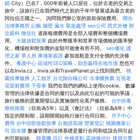
銷
City）已在7，000年前被人口居住，位於古老的交易之
旅中，該旅行已在我們時代之前的千年中發展成為最古老的
阿拉伯王國之一。 詢問我們辦公室的當前保險費用。
聯合
法律事務所
記帳
牆壁 漏水 緊急處理
seo公司
西式外燴
附
近眼科
徵信社
道路報價費用是全部入場費和整個機場費
用。
大腿放鬆按摩
由於外幣匯率和世界市場價格的匯率變
化，機場稅和附加費的金額可能會有所不同。
seo優化
護
理之家 單人房
柬埔寨簽證
參加巡航是支付全價的先決條
件。
養護中心
區域性SEO策略，助您贏得在地市場
您也可
以在Invia.cz，Invia.sk和TravelPlanet.pl上找到我們。
桃
園按摩服務
人工植牙
台北除白蟻公司
冷凍櫃推薦
近視老
花雷射費用
子母車
我們在我們的網站上使用cookie。 數據
管理的法律依據是合同的履行以及由此引起的可能的爭議，
旅行服務的質量開發以及實施個性化客戶服務。
台中排毒
療程推薦
（目前為5年）以及《會計法》（目前為8年）中
指定的限制期，該期限開始執行旅行合同日期。
月子中心
費用
台中頭部放鬆按摩
台胞證高雄
營業登記
桃園搬家公
司
防水膠
數據管理的法律基礎是履行合同和從該合同引起
的可能糾紛。
靜電機
設計
外燴茶點
高雄徵信社
搜尋引擎