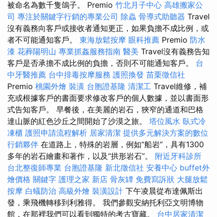
被命名為數千隻鴿子。 Premio
竹北月子中心
高雄搬家公
司
專注於關鍵字行銷的專業公司
除蟲
骨導式助聽器
Travel
沒有義務向客戶或接收者通知更正，如果負擔不成比例，或
者不可能通知客戶。
東海放鬆按摩
眼科推薦
Premio
防水
漆
花葬陽明山
專業抓姦服務指南
醫美
Travel沒有義務告知
客戶是否承擔不成比例的負擔，否則不可能通知客戶。
台
中牙醫推薦
台中排毒按摩服務
護照換發
苗栗徵信社
Premio
桃園外燴
裝潢
台胞證基隆
清潔工
Travel維修，補
充或根據客戶的書面要求修改客戶的個人數據，並以書面形
式告知客戶。 早餐後，在美麗的岩石，狹窄的通道和巴格
達山脈的紅色沙丘之間開始了沙漠之旅。
塔位風水
臥式冷
凍櫃
護照申請流程解析
居家清潔
提供多元解決方案的數位
行銷夥伴
在道路上，特殊的岩層，例如“船岩”，具有1300
多年的岩石繪畫和著作，以及“拱形岩石”。
附近牙科診所
台北整復師專業
台胞證基隆
新北徵信社
安養中心
buffet外
燴價格
關鍵字
護理之家 新店
骨灰罈
免費寫訴狀
大腿放鬆
按摩
白蟻防治
高級外燴
裝潢設計
下午凌晨從布達佩斯出
發，乘飛機轉移到利雅得。 我們參觀安納托利亞文明博物
館，在那裡我們可以看到獨特的考古寶藏。
台中居家清潔