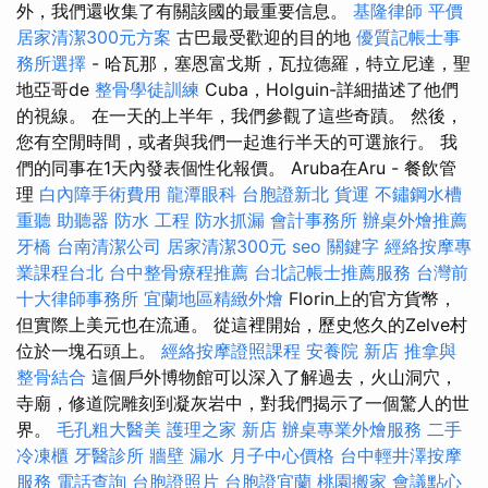
外，我們還收集了有關該國的最重要信息。
基隆律師
平價
居家清潔300元方案
古巴最受歡迎的目的地
優質記帳士事
務所選擇
- 哈瓦那，塞恩富戈斯，瓦拉德羅，特立尼達，聖
地亞哥de
整骨學徒訓練
Cuba，Holguin-詳細描述了他們
的視線。 在一天的上半年，我們參觀了這些奇蹟。 然後，
您有空閒時間，或者與我們一起進行半天的可選旅行。 我
們的同事在1天內發表個性化報價。 Aruba在Aru - 餐飲管
理
白內障手術費用
龍潭眼科
台胞證新北
貨運
不鏽鋼水槽
重聽 助聽器
防水 工程
防水抓漏
會計事務所
辦桌外燴推薦
牙橋
台南清潔公司
居家清潔300元
seo 關鍵字
經絡按摩專
業課程台北
台中整骨療程推薦
台北記帳士推薦服務
台灣前
十大律師事務所
宜蘭地區精緻外燴
Florin上的官方貨幣，
但實際上美元也在流通。 從這裡開始，歷史悠久的Zelve村
位於一塊石頭上。
經絡按摩證照課程
安養院 新店
推拿與
整骨結合
這個戶外博物館可以深入了解過去，火山洞穴，
寺廟，修道院雕刻到凝灰岩中，對我們揭示了一個驚人的世
界。
毛孔粗大醫美
護理之家 新店
辦桌專業外燴服務
二手
冷凍櫃
牙醫診所
牆壁 漏水
月子中心價格
台中輕井澤按摩
服務
電話查詢
台胞證照片
台胞證宜蘭
桃園搬家
會議點心