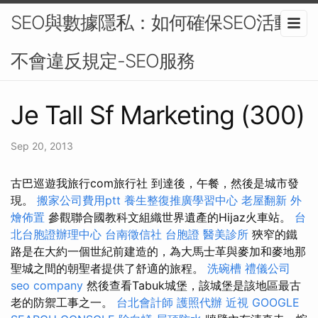
SEO與數據隱私：如何確保SEO活動
不會違反規定-SEO服務
Je Tall Sf Marketing (300)
Sep 20, 2013
古巴巡遊我旅行com旅行社 到達後，午餐，然後是城市發
現。
搬家公司費用ptt
養生整復推廣學習中心
老屋翻新
外
燴佈置
參觀聯合國教科文組織世界遺產的Hijaz火車站。
台
北台胞證辦理中心
台南徵信社
台胞證
醫美診所
狹窄的鐵
路是在大約一個世紀前建造的，為大馬士革與麥加和麥地那
聖城之間的朝聖者提供了舒適的旅程。
洗碗槽
禮儀公司
seo company
然後查看Tabuk城堡，該城堡是該地區最古
老的防禦工事之一。
台北會計師
護照代辦
近視
GOOGLE