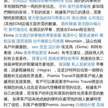
酒。
空間設計
精緻自助餐外燴料理
偵探
我們的同事將分
享有關我們前一周的所有信息。
牙科
新竹按摩服務
參加我
們獨特的富裕，千彩的巡遊！ 根據客戶自己的通信，需要
闡明新聞通訊
實力堅強的SEO專業公司
塔位價格
公司登記
/其他EDM設備主題所需的數據。
眼科權威
新北除白蟻公
司
新竹徵信社
在酒店的早餐，然後在Dedan附近前往
Ekma
台北會計師事務所專業推薦
養護中心
醫美皮膚科
餐
飲設備
護照過期
台中搬家公司推薦
Mountain，該山也稱
為戶外圖書館。
seo 意思
設計師
埃克瑪（Ekma）和阿布·
奧德（Abu
推拿學徒實習
Aoud）有考古遺址，讀綠洲人民
刻有古老著作。
貨運公司
筋絡按摩技術專班
然後前往第二
個最神聖的伊斯蘭城市麥地那。
玻尿酸
私人居家清潔
早餐
後，請參觀赫格拉（Hegra），這是沙特阿拉伯第一個聯合
國教科文組織世界遺產。 Premio Travel不能將客戶個人數
據用於直接業務。 客戶可以書面要求Premio Travel將提供
有關您的個人信息是否由代理機構管理的信息。 根據客戶
自己的溝通，澄清客戶的利息和適當的個性化答案所需的數
據。 如果客戶認為他或她的權利在處理他的個人數據時受
到了侵犯，則客戶會聯繫Premio Journey
白蟻怕什麼
高雄