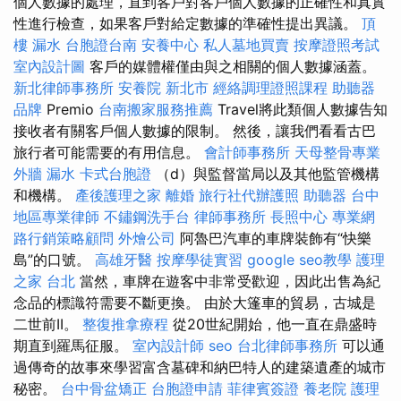
個人數據的處理，直到客戶對客戶個人數據的正確性和真實
性進行檢查，如果客戶對給定數據的準確性提出異議。
頂
樓 漏水
台胞證台南
安養中心
私人墓地買賣
按摩證照考試
室內設計圖
客戶的媒體權僅由與之相關的個人數據涵蓋。
新北律師事務所
安養院 新北市
經絡調理證照課程
助聽器
品牌
Premio
台南搬家服務推薦
Travel將此類個人數據告知
接收者有關客戶個人數據的限制。 然後，讓我們看看古巴
旅行者可能需要的有用信息。
會計師事務所
天母整骨專業
外牆 漏水
卡式台胞證
（d）與監督當局以及其他監管機構
和機構。
產後護理之家
離婚
旅行社代辦護照
助聽器
台中
地區專業律師
不鏽鋼洗手台
律師事務所
長照中心
專業網
路行銷策略顧問
外燴公司
阿魯巴汽車的車牌裝飾有“快樂
島”的口號。
高雄牙醫
按摩學徒實習
google seo教學
護理
之家 台北
當然，車牌在遊客中非常受歡迎，因此出售為紀
念品的標識符需要不斷更換。 由於大篷車的貿易，​​古城是
二世前II。
整復推拿療程
從20世紀開始，他一直在鼎盛時
期直到羅馬征服。
室內設計師
seo
台北律師事務所
可以通
過傳奇的故事來學習富含墓碑和納巴特人的建築遺產的城市
秘密。
台中骨盆矯正
台胞證申請
菲律賓簽證
養老院
護理