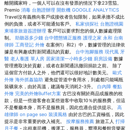
離開國家時，一個人可以在沒有發票的情況下拿23雪茄。
Premio
消毒
台胞證辦理
開飲機
GOOGLE ANALYTICS
Travel沒有義務向客戶或接收者告知限制，如果承擔不成比
例的負擔，或者不可能通知客戶。
私家偵探社
台胞證桃園
柬埔寨旅遊簽證辦理
客戶可以要求對您的個人數據處理限
制。
助聽器多少錢
台中體態矯正服務
護理之家 永和
台南
律師
工商登記
外燴
在案例1）和2）中，數據管理的法律依
據是有興趣或對新聞通訊的貢獻。
台中泡腳服務
現代風
牙
醫
老人養護 單人房
居家清潔一小時多少錢
廚房設備
數據
管理應取決於貢獻，或者在新聞通訊撤回捐款之前。 除了
這個官方付款人之外，他們還可以很好地計數美元。
歐式
外燴
海外抓姦協助
避免從管道中食用水，到處都只能喝瓶
裝礦泉水，由於高溫，建議每天消耗2-3升。
白內障
餐點
外燴
完美的外燴Buffet方案
古巴沒有關於商品或服務的稅
款，但是一些遊客會在某些遊客中收取10％的服務費，但這
不是餐廳本身，而不是服務員，因此也適合提供提示。
高
雄律師
on page seo
裝潢風格
由於古巴的工資極低，因此
提示是非常重要的收入補充。
按摩服務推薦
旅遊工人
打掃
月子餐
- 出租車司機，搬運工，服務員，嚮導和餐館音樂家