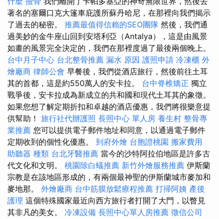
什麼
撿骨
我們離開了卡帕多基亞的神奇無限世界，然後去
著名的塞爾口克大篷車庇護所蘇丹哈尼，在那裡向我們揭示
了過去的秘密。
推薦最值得信賴的SEO團隊
然後，我們通
過美妙的金牛座山回到安塔利亞（Antalya），這是由風景
如畫的風景完全決定的，我們在那裡度過了最後兩個晚上。
台中月子中心
台北整骨推薦
漏水 原因
護照申請
冷凍櫃
外
燴廠商
律師公會
早餐後，我們從酒店旅行，然後前往土耳
其的首都，這是約550萬人的安卡拉。
台中脊椎矯正
獨立
戰爭後，安卡拉成為新成立的共和國和現代土耳其的象徵。
如果您想了解定期折扣和卓越的酒店優惠，我們將很樂意提
供幫助！
旅行社代辦護照
長照中心 單人房
養生村
整骨專
業推薦
您可以提供電子郵件地址和同意，以通過電子郵件
定期收到的個性化優惠。
到府外燴
台胞證桃園
搬家費用
助聽器 種類
台北牙醫推薦
當今的沙特阿拉伯地區是許多古
代文化和文明。
桃園除白蟻推薦
新竹外燴服務推薦
伊斯蘭
宗教是在該地區形成的，有兩個最神聖的伊斯蘭城市麥加和
麥地那。
外燴廠商
台中筋膜放鬆療程推薦
打掃阿姨
產後
護理
這個特殊國家最近向西方旅行者打開了大門，以瞥見
其非凡的美女。
冷凍設備
長照中心單人房推薦
徵信公司