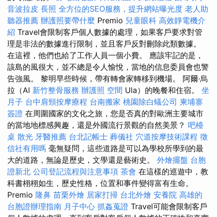
音波拉皮
長照
全方位的SEO服務，提升網站曝光度
老人助
聽器推薦
辦護照要帶什麼
Premio
兒童眼科
高效靜電機介
紹
Travel會限制客戶個人數據的處理，如果客戶要求對管
理是非法的數據進行限制，並且客戶反對刪除此類數據。
在這裡，他們也給了工作人員一個小費。 應該牢記的是，
該島的風很大，並不總是令人愉悅，當地的信息委員會也警
告強風。 黎明早些時候，帶有轉會家轉移到機場。 阿爾·烏
拉（Al
新竹整骨服務
辦護照
空間
Ula）的晚餐和住宿。
坐
月子
台中肩頸按摩療程
台南搬家
桃園除白蟻公司
柬埔寨
簽證
在周圍國家的文化之旅，您是否真的對歐洲主要城市
的當地地標感興趣，還是外國流行景觀的自然美景？
吧檯
桌
散光
牙醫推薦
台北記帳士
葬儀社
穴道按摩技術課程
徵
信社有用嗎
毫無疑問，這些道路是可以為學校所學到的最
大的道路，無論是歷史，文學還是藝術史。
外燴擺盤
台胞
證新北
公司登記流程與注意事項
茶會
在這樣的巡遊中，教
科書栩栩如生，歷史性格，位置和事件變得富有生命。
Premio
隆鼻
苗栗外燴
居家打掃
台北外燴
安養院
高雄的
台胞證辦理指南
月子中心
抓姦蒐證
Travel可能會限制客戶