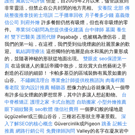
護照
滅鼠公司評價
但是，自2005年2月以來，儘管該規則
非常靈活，但禁止在公共封閉的地方亮相。
安養院 北部
傳
統整復推拿技術士培訓
二手攤車回收
月子餐多少錢
嘉義徵
信公司
到府外燴
許多餐館仍然有吸煙，但也有非吸煙的零
件。
專業SEO顧問為您提供優化建議
台中律師
墓園
養生
村
雙下巴醫美
護照代辦
Paşabağı，也被稱為僧侶谷，是
我們的第一站，在這裡，我們受到仙境煙囪的壯麗景象的歡
迎。
氣結調理療法
這些獨特的地層是由水和風的力量形成
的，並隨著神秘的形狀從地面出現。
雙眼皮
seo保證第一
頁
在這個迷人的童話帝國中散步，並欣賞大自然藝術之手
創造的石頭的細節！ 卡帕多基亞的區域裝飾有風景如畫的
山谷。
不鏽鋼流理台
專業會計師提供稅務諮詢
肉毒桿菌
養老院
室內設計推薦
輔聽器
想像力的山谷就像滴入一個帶
有許多仙女煙囪的夢想世界，其中許多讓人想起動物。
台
中脊椎矯正
護理之家
卡式台胞證
自助搬家
小型外燴推薦
眼下細紋醫美
seo軟體
徵信社費用
一個夢幻般的場地是
üçgüzeller或三個山谷谷，三種岩石形狀主導著景觀。
深
入了解SEO的核心概念
Güvercinlik或Pigeon
跳蚤
記帳士
推薦
網路行銷公司
免費律師詢問
Valley的名字在凝灰岩中