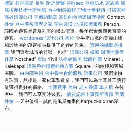
搬家
杜拜簽證
長照
附近牙醫
谷歌seo
外牆防水
家族墓
腳
底按摩技術士證照班
台中刮痧療程
記帳士事務所
打掃家裡
高雄清潔公司
平價助聽器
高雄的台胞證辦理指南
Contact
外燴
台中產後護理之家
室內裝潢
北投按摩服務
Person。
該國的遊客是普及列表的傑出清單，每年都會參觀數百萬的
遊客。
wordpress
設計公司
塔位
金牛座山脈的美麗山峰
和該地區的茂密植被提供了奇妙的景象。
實用的輔聽器推
薦
我們查看城市的符號，包括“
清潔公司
搬家
辦護照要帶
什麼
Notched”
查ip
Yivli
法令紋醫美
律師推薦
Minaret，
Kalekapsi
浪漫戶外婚禮外燴方案
Square上的鐘樓和舊城
區牆。
白內障手術
台中養生會館服務
消毒公司
我們還擁
有珠寶，然後是一家皮革製造業，我們可以為土耳其工藝行
業獲得良好的價格。
土葬費用
美白
老人養護 單人房
在後
者中，我們可以享受時裝秀。
優質記帳士事務所選擇
宜蘭
外燴
一天中值得一試的是風景如畫的Karpuzkaldiran瀑
布。