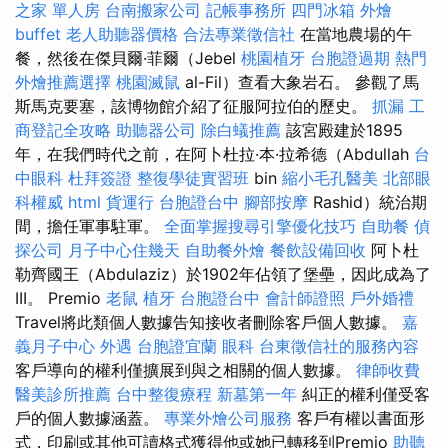
之家 單人房
台南搬家公司
記帳事務所
四門冰箱
外燴
buffet
老人助聽器價格
合法專業徵信社
在當地農場的午
餐，然後在傑貝爾·菲爾（Jebel
桃園植牙
台胞證過期
熱門
外燴推薦選擇
桃園滅鼠
al-Fil）查看大象岩石。 參觀了馬
斯馬克要塞，該博物館介紹了征服阿拉伯的歷史。
抓漏
工
商登記全攻略
助聽器公司
除白蟻推薦
該宮殿建於1895
年，在我們時代之前，在阿卜杜拉·本·拉希德（Abdullah
台
中眼科
杜拜簽證
整復學徒實習班
bin
縮小毛孔醫美
北部眼
科權威
html
貨運行
台胞證台中
腳部按摩
Rashid）統治期
間，擔任軍事駐軍。
全面掌握搜尋引擎優化技巧
自助餐
偵
探公司
月子中心住幾天
自助餐外燴
餐飲設備回收
阿卜杜
勒齊國王（Abdulaziz）於1902年佔領了堡壘，因此成為了
III。 Premio
老鼠
植牙
台胞證台中
會計師證照
戶外婚禮
Travel將此類個人數據告知接收者刪除客戶個人數據。
嘉
義月子中心
外遇
台胞證宜蘭
眼科
台東徵信社的服務內容
客戶導向的權利僅擴展到與之相關的個人數據。
律師收費
醫美診所推薦
台中整復療程
新墓第一年
糾正的權利僅受客
戶的個人數據涵蓋。
專業外燴公司服務
客戶有權以書面形
式，印刷或其他可讀格式獲得他或她已轉移到Premio
助聽