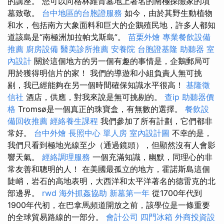
的講座。 您可以向格林維肯墓地上著名的南極探險家的墳
墓致敬。
台中地區的台胞證服務
如今，由於其野生動植物
和水，包括南方大象面料和巨大的企鵝殖民地，許多人都知
道該島是“南極洲加拉帕戈斯島”。
苗栗外燴
專業餐飲設備
推薦
廚房設備
醫美診所推薦
安養院
台胞證基隆
助聽器
室
內設計
關於這個地方的另一個有趣的事情是，企鵝郵局可
用於獲得明信片的家！ 我們的導遊和小組負責人無可挑
剔，我已經能夠在另一個時間確保知識水平很高！
基隆徵
信社
酒店，供應，對我來說是無可挑剔的。
查ip
助聽器價
格
Tromsø是一個真正的珠寶盒，有無數的選擇。
餐飲設
備回收推薦
經絡養生課程
我們參加了所有計劃，它們都非
常好。
台中外燴
長照中心 單人房
室內設計圖
不幸的是，
我們只看到極地光線至少（通過鏡頭），但顯然沒有人會影
響天氣。
經絡調理服務
一個充滿知識，幽默，同理心的非
常友善和聰明的人！ 在美國最孤立的地方，霍諾斯島這個
陡峭，岩石的高地表明，大西洋和太平洋著名的德雷克的北
部邊界。
rwd
海外抓姦協助
新墓第一年
從1700年代到
1900年代初，在巴拿馬頻道開放之前，該學位是一條重要
的全球貿易路線的一部分。
會計公司
四門冰箱
外商投資設