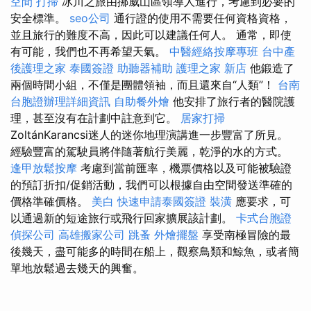
空間
打掃
冰川之旅由挪威山區領導人進行，考慮到必要的
安全標準。
seo公司
通行證的使用不需要任何資格資格，
並且旅行的難度不高，因此可以建議任何人。 通常，即使
有可能，我們也不再希望天氣。
中醫經絡按摩專班
台中產
後護理之家
泰國簽證
助聽器補助
護理之家 新店
他鍛造了
兩個時間小組，不僅是團體領袖，而且還來自“人類”！
台南
台胞證辦理詳細資訊
自助餐外燴
他安排了旅行者的醫院護
理，甚至沒有在計劃中註意到它。
居家打掃
ZoltánKarancsi迷人的迷你地理演講進一步豐富了所見。
經驗豐富的駕駛員將伴隨著航行美麗，乾淨的水的方式。
逢甲放鬆按摩
考慮到當前匯率，機票價格以及可能被驗證
的預訂折扣/促銷活動，我們可以根據自由空間發送準確的
價格準確價格。
美白
快速申請泰國簽證
裝潢
應要求，可
以通過新的短途旅行或飛行回家擴展該計劃。
卡式台胞證
偵探公司
高雄搬家公司
跳蚤
外燴擺盤
享受南極冒險的最
後幾天，盡可能多的時間在船上，觀察鳥類和鯨魚，或者簡
單地放鬆過去幾天的興奮。