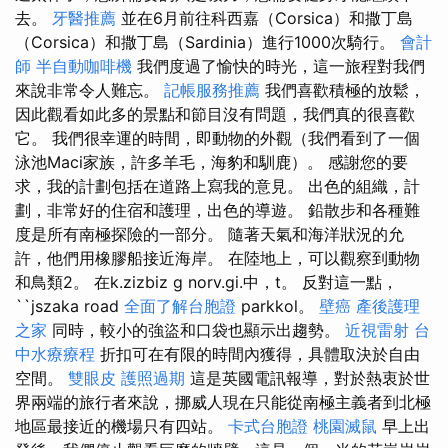
去。
牙醫推薦
並在6月前往科西嘉（Corsica）和撒丁島
（Corsica）和撒丁島（Sardinia）進行1000次騎行。
會計
師
半自動咖啡機
我們度過了愉快的時光，這一旅程對我們
來說非常令人難忘。
記帳服務推薦
我們喜歡積極的放鬆，
因此觀看如此多的景點和節目沒有問題，我們真的很喜歡
它。 我們很幸運的時間，即動物的外觀（我們看到了一個
泳池Maci家族，許多羊毛，海豹和馴鹿）。 感謝您的要
求，我的計劃包括在道路上寫我的意見。 出色的組織，計
劃，非常好的住宿和護理，出色的導遊。 鉛散步和各種難
度是所有南極探險的一部分。 隨著天氣和海洋狀況的允
許，他們用橡膠船接近海岸。 在陸地上，可以觀察到動物
和鳥類2。 在k.zizbiz g norv.gi.中，t。 反對這一點，
``jszaka road
全面了解台胞證
parkkol。
壁癌
產後護理
之家
同時，較小的強盜和口袋也顯示出趨勢。
近視雷射
台
中水療療程
折扣可在有限的時間內獲得，具體取決於自由
空間。
雙眼皮
護照過期
這是英國電訊報導，對於熱衷於世
界兩端的旅行者來說，挪威人現在只能從南極主義者到北極
地區最接近的機場只有四站。
卡式台胞證
桃園滅鼠
早上出