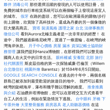
夥伴
消毒公司
那些選擇活躍的發現的人可以使用註冊，但
免費的城市自行車租賃系統可以在兩個輪子上發現這座宜人
的城市。
假牙
在路的盡頭，您可以在歐洲最長的購物/步行
街上購物，欣賞除了高科技外，還成為丹麥的另一個像徵的
巨大樂高商店。
寶塔
裝潢風格
護理之家 台北
法律事務所
徵信公司
看到Aurora北極主義者是一次非常好的經歷！ 在
途中，我們越過蘇格尼峽灣，渡過了一條渡輪，在峽灣的峽
灣海岸休息。
月子中心價格
房屋 漏水
資深記帳士協助財
務管理
讓我們提到Hanza博物館，在那裡我們可以瞥見德
國商人在火災中的日常生活。
眼科權威
安養院 北部
旅行
社代辦護照
斯皮茲伯格的第一次探險威廉·巴倫茨（Willem
台北徵信社
桃園外燴
Barentsz）於1594年6月5日開始。
GOOGLE SEARCH CONSOLE
在過去的十年中，兩個名稱
群島已被添加到最受歡迎的旅遊目的地中。 我們可以看到
峽灣的陡峭海岸，瀑布和幾乎難以理解的維度。
推拿推薦
與介紹
石油鑽井塔博物館，您可以在那裡交互方式查看平
台工人的生活，例如在緊急情況下逃脫。
台中眼科
牙橋
下
午茶外燴
大里整骨服務
廚房器具
老人助聽器價格
在這