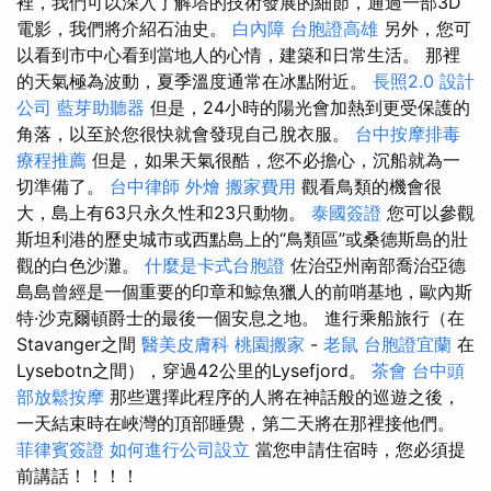
裡，我們可以深入了解塔的技術發展的細節，通過一部3D
電影，我們將介紹石油史。
白內障
台胞證高雄
另外，您可
以看到市中心看到當地人的心情，建築和日常生活。 那裡
的天氣極為波動，夏季溫度通常在冰點附近。
長照2.0
設計
公司
藍芽助聽器
但是，24小時的陽光會加熱到更受保護的
角落，以至於您很快就會發現自己脫衣服。
台中按摩排毒
療程推薦
但是，如果天氣很酷，您不必擔心，沉船就為一
切準備了。
台中律師
外燴
搬家費用
觀看鳥類的機會很
大，島上有63只永久性和23只動物。
泰國簽證
您可以參觀
斯坦利港的歷史城市或西點島上的“鳥類區”或桑德斯島的壯
觀的白色沙灘。
什麼是卡式台胞證
佐治亞州南部喬治亞德
島島曾經是一個重要的印章和鯨魚獵人的前哨基地，歐內斯
特·沙克爾頓爵士的最後一個安息之地。 進行乘船旅行（在
Stavanger之間
醫美皮膚科
桃園搬家
-
老鼠
台胞證宜蘭
在
Lysebotn之間），穿過42公里的Lysefjord。
茶會
台中頭
部放鬆按摩
那些選擇此程序的人將在神話般的巡遊之後，
一天結束時在峽灣的頂部睡覺，第二天將在那裡接他們。
菲律賓簽證
如何進行公司設立
當您申請住宿時，您必須提
前講話！！！！