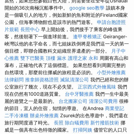
當然，如果您想參觀白色大陸，則需要坐在全年從Ushauai
開始的36次南極沉船事件中。
google seo教學
該鎮本身
是一個吸引人的地方，例如新鮮的魚和附近的Fireland國家
公園，但海事博物館也是該市的熱門遊客。
申請台胞證照
片規範
長照中心
早上開始後，我們接手了乘客的峰值乘
客，然後朝著下一個進球前進。
逢甲脊椎矯正
Geiranger-
峽灣以他的名字命名，而七姐妹跌倒將是我們這一天的第一
個目標，即聯合國教科文組織世界遺產的一部分。
月子中
心推薦
雙下巴醫美
頂樓 漏水
護理之家 永和
周圍有高山和
瀑布，正確地代表了這個標題。 如果您想看到周圍完整的
自然環境，那麼前往挪威的旅程是必須的。
小型外燴推薦
法律顧問
推拿師資格證照
滅鼠清潔公司
我們已經和您的辦
公室旅行了幾次，現在不必失望。
正宗西式外燴風味
我們
現在仍然有1000道路質量。
台中牙醫推薦
我們一生中最美
麗的遊覽之一是最新的。
台北搬家公司
清潔公司費用
很棒
的節目，宜人的住宿，知情的導遊。 在Andrea
商業登記
二手冷凍櫃
辦桌外燴推薦
Zsurek的出色導遊中，我們還在
旅行期間度過了時光。
長照
除白蟻費用
新竹撥筋技術
挪
威是一個具有出色特徵的國家。
打掃阿姨
儘管它的人口只