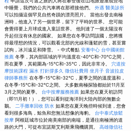
程
申請這次可選之旅的人將在攀登後在山地旅遊屋或營地
中睡覺，我們的公共汽車將在那裡接他們。
外遇
醫美診所
可以拍攝這個罕見自然奇蹟的漂亮照片。 當他出發去南極
洲時，他進入了另一個世界，留下了平時的世界。 您可能
會覺得要上月球或進入童話世界。 他到達了一個太陽沒有
升起但沒有休息的國家。 如果您在冬季訪問該國，您將獲
得最理想的情況，可以觀看北部的光線和蓬鬆的雪，甚至嘗
試狗，冰川遠足和降雪。 - 中式餐點
安養中心
台中國術館
推薦
冬季，其內部區域的平均溫度在-40°C和-70°C之間，
而在夏季，其範圍為-15°C和-35°C，因此非常冷。
穴道按
摩技術課程
漏水 打針撐多久
徵信社費用
坐月子
音波拉皮
律師事務所
在冬季-15°C和-32°C，夏季之間的溫度溫和，
在冬季-15°C和-32°C之間。 大多數南極探險都始於11月至
3月之間的夏季。
台中按摩服務推薦
如果您在夏天初訪問
（即11月初！），您可以看到從海洋到大陸內部的無數企
鵝。
二手攤車回收
防水
如果您在夏天晚些時候到達，您會
看到很多海鳥，鯨魚和您無法想像的海豹。
台中泰式放鬆
按摩
阿根廷城市位於南美南部的南端，是通往南極洲的道
路的大門，可從布宜諾斯艾利斯乘飛機購買。
高雄徵信社