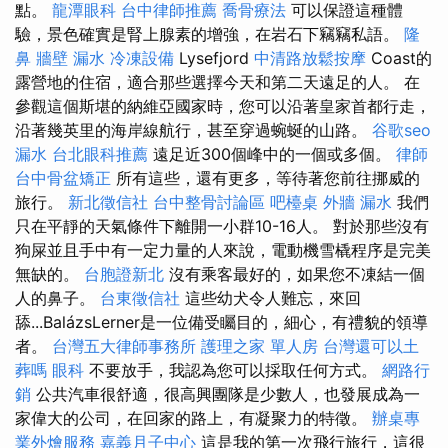
點。
龍潭眼科
台中律師推薦
喬骨療法
可以保證這種體
驗，景色確實是腎上腺素的增強，在岩石下竊竊私語。
隆
鼻
牆壁 漏水
冷凍設備
Lysefjord
中清路放鬆按摩
Coast的
露營地的住宿，適合那些選擇今天和第二天遠足的人。 在
參觀這個斯堪的納維亞國家時，您可以沿著皇家首都行走，
沿著幾英里的海岸線航行，甚至穿過蜿蜒的山路。
谷歌seo
漏水
台北眼科推薦
遠足近300個峰中的一個或多個。
律師
台中骨盆矯正
所有這些，還有更多，等待著您前往挪威的
旅行。
新北徵信社
台中整骨討論區
吧檯桌
外牆 漏水
我們
只在平靜的天氣條件下離開一小群10-16人。 對於那些沒有
狗屎並且手中有一定力量的人來說，電動機雪橇程序是完美
無缺的。
台胞證新北
沒有乘客最好的，如果您不凍結一個
人的鼻子。
台東徵信社
這些幼犬令人難忘，來回
舔...BalázsLerner是一位備受矚目的，細心，有禮貌的領導
者。
台灣五大律師事務所
護理之家 單人房
台灣還可以土
葬嗎
眼科
不要放手，我認為您可以採取任何方式。
網路行
銷
公共汽車很舒適，很高興團隊是少數人，也發展成為一
家偉大的公司，在回家的路上，有凝聚力的特徵。
辦桌專
業外燴服務
嘉義月子中心
這是我的第一次飛行旅行，這很