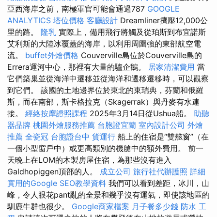
亞西海岸之前，南極軍官可能會通過787
GOOGLE
ANALYTICS
塔位價格
客廳設計
Dreamliner擠壓12,000公
里的路。
隆乳
實際上，備用飛行將觸及從珀斯到布宜諾斯
艾利斯的大陸冰覆蓋的海岸，以利用周圍強的東部航空電
流。
buffet外燴價格
Couverville島位於Couverville島的
Errera運河中心，那裡有大量的驢企鵝。
居家清潔費用
當
它們築巢並從海洋中遷移並從海洋和遷移遷移時，可以觀察
到它們。 該國的土地邊界位於東北的東瑞典，芬蘭和俄羅
斯，而在南部，斯卡格拉克（Skagerrak）與丹麥有水連
接。
經絡按摩證照課程
2025年3月14日從Ushua船。
助聽
器品牌
桃園外燴服務推薦
台胞證宜蘭
室內設計公司
外燴
推薦
全瓷冠
台胞證台中
貨運行
船上的住宿是“雙舷窗”（在
一個小型窗戶中）或更高類別的機艙中的額外費用。 前一
天晚上在LOM的木製房屋住宿，為那些沒有進入
Galdhopiggen頂部的人。
成立公司
旅行社代辦護照
詳細
實用的Google SEO教學資料
我們可以看到差距，冰川，山
峰，令人眼花pant亂的全景和幾乎沒有運氣，即使該地區的
馴鹿牛群也很少。
Google商家檔案
月子餐多少錢
防水 工