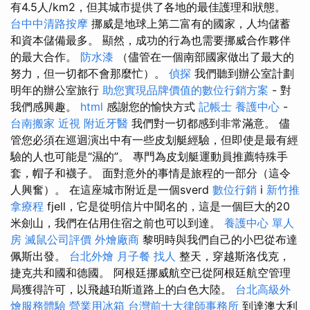
有4.5人/km2，但其城市提供了各地的最佳護理和狀態。
台中中清路按摩
挪威是地球上第二富有的國家，人均儲蓄
和資本儲備最多。 顯然，成功的行為也需要挪威合作夥伴
的最大合作。
防水漆
（儘管在一個南部國家做出了最大的
努力，但一切都不會那麼忙）。
偵探
我們聽到辦公室計劃
明年的辦公室旅行
助您實現品牌價值的數位行銷方案
- 對
我們感興趣。
html
感謝您的愉快方式
記帳士
養護中心
-
台南搬家
近視
附近牙醫
我們對一切都感到非常滿意。 儘
管您必須在巡迴演出中有一些皮划艇經驗，但即使是最有經
驗的人也可能是“濕的”。 專門為皮划艇運動員推薦特殊手
套，帽子和襪子。 面對意外的事情是旅程的一部分（這令
人興奮）。 在這座城市附近是一個sverd
數位行銷
i
新竹推
拿療程
fjell，它是從明信片中聞名的，這是一個巨大的20
米劍山，我們在佔用住宿之前也可以到達。
養護中心 單人
房
滅鼠公司評價
外燴廠商
黎明時與我們自己的小巴從布達
佩斯出發。
台北外燴
月子餐
找人
整天，穿越斯洛伐克，
捷克共和國和德國。 阿根廷挪威航空已從阿根廷航空管理
局獲得許可，以飛越珀斯道路上的白色大陸。
台北高級外
燴服務體驗
營業用冰箱
台灣前十大律師事務所
到達澳大利