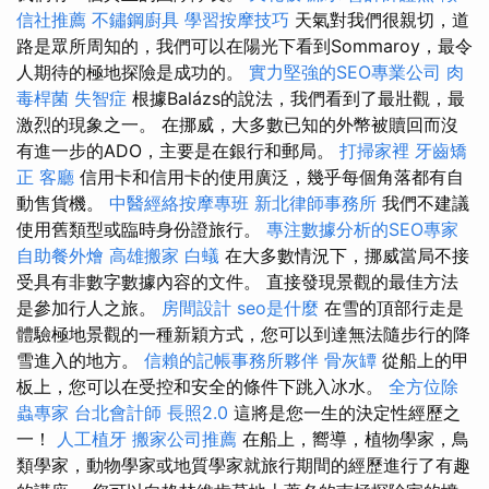
信社推薦
不鏽鋼廚具
學習按摩技巧
天氣對我們很親切，道
路是眾所周知的，我們可以在陽光下看到Sommaroy，最令
人期待的極地探險是成功的。
實力堅強的SEO專業公司
肉
毒桿菌
失智症
根據Balázs的說法，我們看到了最壯觀，最
激烈的現象之一。 在挪威，大多數已知的外幣被贖回而沒
有進一步的ADO，主要是在銀行和郵局。
打掃家裡
牙齒矯
正
客廳
信用卡和信用卡的使用廣泛，幾乎每個角落都有自
動售貨機。
中醫經絡按摩專班
新北律師事務所
我們不建議
使用舊類型或臨時身份證旅行。
專注數據分析的SEO專家
自助餐外燴
高雄搬家
白蟻
在大多數情況下，挪威當局不接
受具有非數字數據內容的文件。 直接發現景觀的最佳方法
是參加行人之旅。
房間設計
seo是什麼
在雪的頂部行走是
體驗極地景觀的一種新穎方式，您可以到達無法隨步行的降
雪進入的地方。
信賴的記帳事務所夥伴
骨灰罈
從船上的甲
板上，您可以在受控和安全的條件下跳入冰水。
全方位除
蟲專家
台北會計師
長照2.0
這將是您一生的決定性經歷之
一！
人工植牙
搬家公司推薦
在船上，嚮導，植物學家，鳥
類學家，動物學家或地質學家就旅行期間的經歷進行了有趣