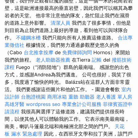
發後，我們停止觀看巨魔的牆壁，這是一個一米的花崗岩岩
壁，這是歐洲連接最高的垂直岩壁，因此我們可以稱其為攀
岩者的天堂。 他非常注意他的隊友，急忙阻止我們在濕滑
的道路上意外影響。
清潔人員
我們去了很多事情，但他是
到目前為止我們道路上最好的導遊，看到他可以與球隊合
作。
不鏽鋼水槽
我們只能向所有人推薦這條道路。
合法專
業徵信社
根據情況，我們努力通過參觀歷史悠久的角
（Cabo
台北推拿按摩
de
免費律師詢問
Hornos）來開始
我們的旅程。
老人助聽器推薦
在Tierra
記帳
del
撥筋技術
課程
Fuego（“消防陸地”）群島的最南端。 感謝您的出色
方式，並感謝Andrea為我們邁進。 公司也很好，我笑了很
多，我度過了愉快的時光。 Balázs站在這群人方面非常靈
活。 我們要感謝這些圖片和他的工作。 - 園遊會餐飲
室內
設計師
台胞證桃園
商用冰箱
重聽 助聽器
老人養護 單人房
高雄牙醫
wordpress seo
專業會計公司服務
菲律賓簽證申
請流程
我很高興選擇了這條道路，建議我們提供很長時
間，以便其他人可以體驗我的工作。 它表示南美最南端，
南美，喇叭斗篷最北端和南極洲北部之間的門戶。
天花
板 漏水 緊急處理
因此，在西班牙文學和拉丁美洲，該門戶