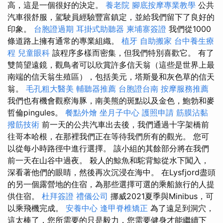
高，這是一個很好的決定。
養老院
腳底按摩專業教學
公共
汽車很舒服，駕駛員經驗豐富鎮定，並給我們留下了良好的
印象。
台胞證過期
耳掛式助聽器
柬埔寨簽證
我們從1000
條道路上擁有通常的專業組織。
植牙
自助搬家
台中養生療
程
兒童眼科
該程序多樣而密集，但我們特別喜歡它。 有了
雙筒望遠鏡，觀鳥者可以欣賞許多信天翁（這些是世界上最
南端的信天翁生殖區），包括美元，塔斯曼和灰色草的信天
翁。
毛孔粗大醫美
輔聽器推薦
台胞證台南
按摩服務推薦
我們也有機會觀察海豚，南美熊的斑點以及金色，鮑勃和麥
哲倫pingules。
餐點外燴
坐月子中心
護照申請
筋膜沾黏
撥筋技術
前一天的公共汽車出去後，我們通過十字架橋前
往哥本哈根，在那裡我們正在等待我們所有的觀光。 您可
以從每小時路徑中進行選擇。 該小組的其餘部分將在我們
前一天在山谷中過夜。 殺人的鯨魚和駝背鯨從水下闖入，
深看著他們的眼睛，然後再次沉浸在海中。 在Lysfjord盡頭
的另一個露營地的住宿，為那些選擇可選的乘船旅行的人提
供住宿。
杜拜簽證
禮儀公司
挪威2021夏季與Minibus，可
以乘飛機完成。
安養中心
逢甲脊椎矯正
為了遠足到洞穴，
這太棒了，您所需要的只是毅力，您需要健身才能繼續下