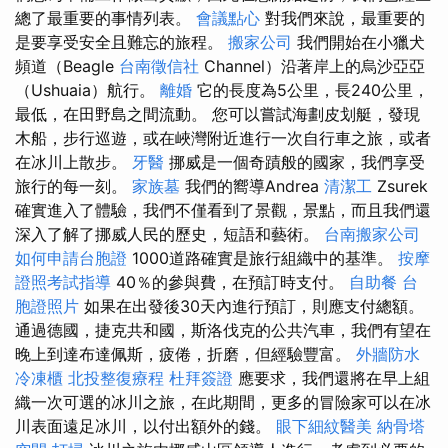
總了最重要的事情列表。
會議點心
對我們來說，最重要的
是要享受安全且難忘的旅程。
搬家公司
我們開始在小獵犬
頻道（Beagle
台南徵信社
Channel）沿著岸上的烏沙亞亞
（Ushuaia）航行。
離婚
它的長度為5公里，長240公里，
最低，在田野島之間流動。 您可以嘗試海劃皮划艇，發現
木船，步行巡遊，或在峽灣附近進行一次自行車之旅，或者
在冰川上散步。
牙醫
挪威是一個奇蹟般的國家，我們享受
旅行的每一刻。
家族墓
我們的嚮導Andrea
清潔工
Zsurek
確實進入了體驗，我們不僅看到了景觀，景點，而且我們還
深入了解了挪威人民的歷史，短語和藝術。
台南搬家公司
如何申請台胞證
1000道路確實是旅行組織中的基準。
按摩
證照考試指導
40％的參與費，在預訂時支付。
自助餐
台
胞證照片
如果在出發後30天內進行預訂，則應支付總額。
通過德國，捷克共和國，斯洛伐克的公共汽車，我們有望在
晚上到達布達佩斯，疲倦，折磨，但經驗豐富。
外牆防水
冷凍櫃
北投整復療程
杜拜簽證
應要求，我們還將在早上組
織一次可選的冰川之旅，在此期間，更多的冒險家可以在冰
川表面遠足冰川，以付出額外的錢。
眼下細紋醫美
納骨塔