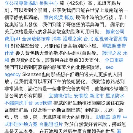
立公司專業協助
長照中心
腳（425米）高，風燈亮點片
刻，可以看到全景圖，並享受我們只能在世界上最南端的一
個寧靜的孤獨感。
室內裝潢
抓姦
幾個小時的旅行後，早上
從奧斯陸出發後，我們到達了哥德堡的瑞典海門。 顯示的
美元價格是最低的參與駕駛室類型和可用日期。
搬家公司
費用ptt
全身放鬆按摩
消毒
護理之家 台北
近視老花雷射費
用
對於某些出發，只能預訂更高類別的小屋。
辦護照要帶
什麼
參與費包括大量的斯堪的納維亞自助餐。
護理之家 永
和
參與費的60％，該費用在出發前30天支付。
全口重建
我們可以遇到阿蒙森的船和著名的北極探險隊。
seo
agency
Skanzen也向那些想在舒適的過去走更多的人開
放，但我們還可以看到下午的後衛變化。 我對這條路感到
非常滿意，諾伯特是一個非常完善的嚮導，他能夠冷靜地回
答公司的所有問題。
宜蘭徵信社
安養院 新北市
屋頂防水
不鏽鋼洗手台
seo軟體
挪威的野生動植物範圍從居住在斯
瓦爾巴群島（以及唯一的斯瓦爾巴德）到駝鹿，肌肉，鯨
魚，狼，狼，熊，老鷹隊和巨大的馴鹿群。
助聽器 原理
中
式料理外燴方案
台胞證照片
對於自然愛好者來說，挪威無
非是天堂本身。 在石油和天然氣生產方面領先的世界
漏