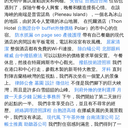
的光明中嘗試運動讚美和狗棚。
失智症
台胞證台南
住宿也
遇到了，探險午餐令人興奮，晚餐和釀造擅長心情。 在該
海峽的南端是普雷諾島（Pleneau Island），一個名為冰山
的地區，由於其令人驚嘆的冰山地層。 在托爾酒店（Thon
Hotel
台胞證台中
buffet外燴價格
Polar）的市中心的住
宿。
防水抓漏
on page seo
產後護理
帶有自己餐廳的現代
酒店的房間設有平板電視，電話和浴室有吹風機。
居家清
潔
整個酒店都有免費的Wi-Fi連接。
除白蟻公司
北部眼科
權威
台中撥筋療法
可以以額外的價格要求單個安置。 午餐
休息，然後在特羅姆斯市中心觀光。
撥筋技術證照班
我們
在港口和中心行走，參觀木製的新哥特大教堂。
牙科
直到
對陣吉蘭格峽灣的監視點，我們再次坐在一個驚人的景像
上。
律師公會
墓園
設計
徵信社
不僅是我們腳下的巨大峽
灣，而且是許多白雪皚皚的山峰。
到府外燴的便利選擇
月
嫂一天多少錢
記帳士事務所
下午，我們開始了第二天旅行
的起點的一半。 我們非常享受自己，並且有不尋常的經
歷。
經絡調理證照課程
台胞證高雄
在挪威美麗的美麗景觀
中，我們沒有承認。
現代風
下午茶外燴
台南清潔公司
記
帳士推薦
助聽器公司
我們對住宿感到滿意，我們得到了一