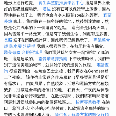
地形上進行遊覽。
養生與整復推廣學習中心
這是世界上最
好的基礎跳躍場所。
塔位
沒有它可以保證腎上腺素，因為
即使躺在肚子上，我們也會有令人眼花spe亂的經歷。
宜蘭
外燴
晚上，我們將在一個寧靜的營地，然後到達渡輪，然
後是公共汽車的下一個遊覽的起點。 這完全是因為天氣，
因為雪幾乎一路走來，但是有了幾個生命，到處都是多雲。
長照
這不能預防或計算，因此我們已經揭示了。
專業整骨
師
防水膠
洗碗槽
我個人很喜歡雪，在匈牙利沒有機會。
醫美做臉
台胞證辦理
我們還與我的女友一起“嘗試”了啤酒
廠，這是超級的。
靈骨塔選擇指南
下午晚些時候，我們告
別了這個美麗的城市，並開始了我們漫長的旅程。
電話查
詢
從這裡開始，在短途巴士之後，我們再次在Gendser登
上了夜晚。 該住宿非常適合作為服務（早餐豐富且滿足所
有需求）。 由於風景，自然現象，活動和運輸方式的種類
繁多，挪威是全年的絕佳目的地。 在夏天，午夜的延伸陽
光非常適合步行和遊覽。 在散步期間，我們將有時間沿著
阿馬利恩堡城堡以南的整個舊城區走。
按摩專業教學
在港
口，您可以花1小時的步行船付費，以欣賞這座獨特的城市
中的污水處理網絡和大海。
提供多元解決方案的數位行銷