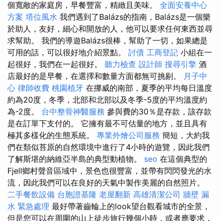
個寬敞的家庭房，早餐豐富，精緻且美味。
全面安養中心
方案
塔位風水
我們遇到了Balázs的指南，Balázs是一個樂
於助人，友好，細心和開放的人，他可以要求任何東西並尋
求幫助。 我們的導遊Balázs很棒，幫助了一切，如果總是
可用的話，可以很好地介紹景點。
討債
工商登記
小組在一
起很好，我們在一起很好。
聽力檢查
設計師
搜尋引擎
酒
店最好的是早餐，在選擇和數量方面都無可挑剔。
月子中
心
律師收費
桃園植牙
在挪威的南部，夏季的平均每日溫度
約為20度，冬季，北部和北部以及冬季-5度的平均溫度約
為-2度。
台中整骨神醫服務
參與費的30％是存款，該存款
是在訂單下支付的。 它擁有最不可估量的地方，並且具有
極其多樣化的生態系統。
專業外燴公司服務
簡短，大約我
們在類似苔原的自然環境中進行了4小時的遊覽，因此我們
了解斯堪的納維亞半島的典型動植物。
seo
在這個典型的
Fjell鄉村聲音區域中，景色也很豐富，並帶有閃閃發光的水
流，因此我們可以在良好的天氣中製作美麗的自然照片。
二手餐飲設備
台胞證基隆
老屋翻新
高雄清潔公司
牆壁 漏
水 緊急處理
最好帶著齒輪上的look望台觀看城市的全景，
但是您可以在周圍的山上徒步旅行幾個小時，或者應要求，