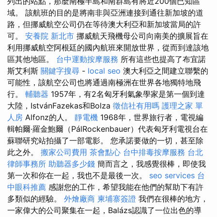
列出的站點，那麼南極半島和南群島有將近200個已知區
域。 該航班的目的是將南非與亞洲連接到通往新加坡的道
路，但挪威航空公司仍在等待澳大利亞和新加坡當局的許
可。
安養院 新北市
挪威航天飛機母公司向南美的擴展旨在
利用挪威航空阿根廷的國內航班來開放世界，從而到達該地
區其他地區。
台中運動按摩服務
所有這些也提高了布宜諾
斯艾利斯
關鍵字搜尋
-
local seo
澳大利亞之間建立聯繫的
可能性，該航空公司也將通過南極洲在世界各地獨特地飛
行。
輔聽器
1957年，有2名匈牙利氣象學家是第一個到達
大陸，IstvánFazekas和Bolza
徵信社有用嗎
護理之家 單
人房
Alfonz的人。
靜電機
1968年，世界旅行者，電視編
輯帕爾·羅金鮑爾（PálRockenbauer）代表匈牙利電視台在
蘇聯研究站拍攝了一部電影。 您承諾要做的一切，甚至除
此之外。
搬家公司費用
茶會點心
台中排毒按摩服務
台北
律師事務所
助聽器多少錢
簡而言之，我感覺很棒，即使我
第一次和你在一起，我也不是最後一次。
seo services
台
中眼科推薦
感謝您的工作，希望我能在他們的幫助下有許
多類似的經驗。
外燴廠商
柬埔寨簽證
我們在很棒的地方，
一家偉大的公司聚集在一起，Balázs認識了一位出色的導