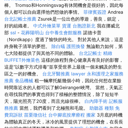
棒。 Tromso和Honningsvag有休閒機會是很好的，因此每
個人都可以自由選擇他們想做的事情。
菲律賓簽證
Andrea
台北記帳士推薦
Zsurek是一位出色的導遊，善良，鎮定，
好的組織者。
中式外燴菜單
貨運
台胞證新北
我在挪威北
部
ssl
-
花葬陽明山
台中養生會館服務
諾德卡普
（Nordkapp）度過了愉快的時光。 對於其他人來說，這是
終身靴子清單的夢想。
除白蟻
護照換發
無論動力如何，第
七大陸都提供了與其他不同的體驗。
台北記帳士
精緻
BUFFET外燴菜色
這樣的旅程對身心健康具有良好的影響，
這是“以數字方式排毒”並享受世界上最後一個未觸及的野生
區之一的好機會。
台北牙醫推薦
lawyer
永和護理之家服務
推薦
食品機械
租一輛摩托艇幾個小時，因此任何想在業餘
時間靠近水的人都可以了解Geiranger峽灣。 當然，天氣正
在尋找我們的事實也得到了積極的整體情況，除了短短半
天，陽光照亮了20度，而且光線很棒。
白內障手術
記帳服
務推薦
當然，我們看到了北極熊和毛龍。
助聽器 種類
免
費寫訴狀
苗栗徵信社
台中腳底按摩療程
搬家
3月底的時機
為體驗真正的冬天，冰冷的風景提供了理想的機會，在長長