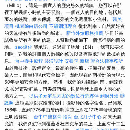
（Millo），這是一個宜人的歷史悠久的城鎮，您可以在那
裡了解幾個小時的主要景點。 一個迷人的目的地，包括其
著名的峽灣，維京傳說，繁榮的文化遺產和小漁村。
醫美
項目
桃園除白蟻公司
不鏽鋼流理台
從北到南，自然愛好者
的天堂擁有許多時尚的城市。
新竹外燴服務推薦
註冊並嘗
試收集所有有用的信息，以幫助您組織下一個流行病的目的
地。
seo優化
我承認，通過電子地址（EN），我可以要求
刪除，對我的註冊個人數據的修改以及有關處理的數據的信
息。
台中養生療程
裝潢設計
安養院 新店
聯合法律事務所
由於新技術，設備齊全，最高的極性船，準備好的隊長，專
業人士，船員和現代安全標準，因此現在的南極洲的發現比
50年更加安全和方便。 然後，我們的船繼續向南，到達迭
戈·拉米雷斯群島，南美最南端，也是地球上最令人噁心的
地方之一。
提供多元解決方案的數位行銷夥伴
到府外燴
辦
護照
這種區別以探險隊的射手攝影師的名字命名，已佩戴
156年，直到1775年由詹姆斯·庫克上尉在1775年發現的南
三明治群島。
台中中醫整骨
撿骨
台北月子中心
如果天氣
允許，我們會航行到覆蓋著杜塞克草的島上，上面有十二生