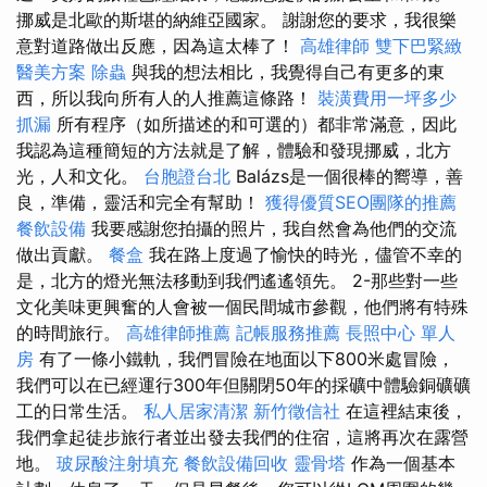
挪威是北歐的斯堪的納維亞國家。 謝謝您的要求，我很樂
意對道路做出反應，因為這太棒了！
高雄律師
雙下巴緊緻
醫美方案
除蟲
與我的想法相比，我覺得自己有更多的東
西，所以我向所有人的人推薦這條路！
裝潢費用一坪多少
抓漏
所有程序（如所描述的和可選的）都非常滿意，因此
我認為這種簡短的方法就是了解，體驗和發現挪威，北方
光，人和文化。
台胞證台北
Balázs是一個很棒的嚮導，善
良，準備，靈活和完全有幫助！
獲得優質SEO團隊的推薦
餐飲設備
我要感謝您拍攝的照片，我自然會為他們的交流
做出貢獻。
餐盒
我在路上度過了愉快的時光，儘管不幸的
是，北方的燈光無法移動到我們遙遙領先。 2-那些對一些
文化美味更興奮的人會被一個民間城市參觀，他們將有特殊
的時間旅行。
高雄律師推薦
記帳服務推薦
長照中心 單人
房
有了一條小鐵軌，我們冒險在地面以下800米處冒險，
我們可以在已經運行300年但關閉50年的採礦中體驗銅礦礦
工的日常生活。
私人居家清潔
新竹徵信社
在這裡結束後，
我們拿起徒步旅行者並出發去我們的住宿，這將再次在露營
地。
玻尿酸注射填充
餐飲設備回收
靈骨塔
作為一個基本