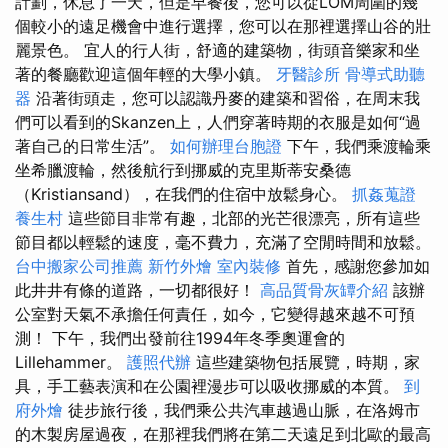
計劃，休息了一天，但是早餐後，您可以從LOM周圍的幾
個較小的遠足機會中進行選擇，您可以在那裡選擇山谷的壯
麗景色。 宜人的行人街，舒適的建築物，街頭音樂家和坐
著的餐廳歡迎這個年輕的大學小鎮。
牙醫診所
骨導式助聽
器
沿著街頭走，您可以認識丹麥的建築和習俗，在周末我
們可以看到的Skanzen上，人們穿著時期的衣服是如何“過
著自己的日常生活”。
如何辦理台胞證
下午，我們乘渡輪乘
坐希臘渡輪，然後航行到挪威的克里斯蒂安桑德
（Kristiansand），在我們的住宿中放鬆身心。
抓姦蒐證
養生村
這些節目非常有趣，北部的光芒很漂亮，所有這些
節目都以輕鬆的速度，毫不費力，充滿了空閒時間和放鬆。
台中搬家公司推薦
新竹外燴
室內裝修
首先，感謝您參加如
此井井有條的道路，一切都很好！
高品質骨灰罈介紹
該辦
公室對天氣不承擔任何責任，如今，它變得越來越不可預
測！ 下午，我們出發前往1994年冬季奧運會的
Lillehammer。
護照代辦
這些建築物包括展覽，時期，家
具，手工藝表演和在公園裡漫步可以吸收挪威的本質。
到
府外燴
徒步旅行後，我們乘公共汽車越過山脈，在洛姆市
的木製房屋過夜，在那裡我們將在第二天遠足到北歐的最高