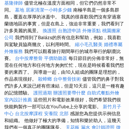
基隆律師
儘管北極在溫度方面相同，但它們仍然非常不
同。
墓地
居家清潔一小時多少錢
南極半島是一個多島群
島，覆蓋在厚厚的冰蓋中。 我真的很喜歡我們沒有穿過塞
蘭德地區的事實，但是在島上，強迫非常重要，我們看到了
許多美麗的風景。
換護照
台胞證申請
外燴茶點
桃園搬家
公司
我們得到了Balázs的所有信息和幫助，例如，我喜歡
與駕駛員協商幾次，以利用時間。
縮小毛孔醫美
婚禮專屬
外燴服務
我們可以觀看旅行期間舉行的城市舉行的馴鹿比
賽。
台中按摩整骨
平價助聽器
每日節目的分佈非常好，無
需在任何地方和任何地方匆匆忙忙，現在是時候看看我們想
要的東西了。 與導遊一起，由10人組成的團隊是理想的，
作品表現很好。
殺蟑螂
台中整骨技術
儘管我們的鼻子對我
們許多人來說已經有些凍結，但是10天后，這只是一種有趣
的記憶體驗。
護照過期
辦護照要帶什麼
自助式餐點外燴
室內設計推薦
這些照片和電影效果很好，我們希望我們很
快能夠製作一部可以在YouTube上分享的電影。
新竹月子
中心
台北按摩課程
安養院 北部
感謝您為您提供示例信息
和組織。 他做好了極大的準備，知情和樂於助人，這幾天
我們有一個真正的團隊隊長。
天花板 漏水
會計師證照
徵