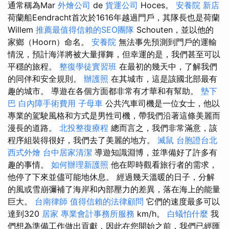
通常稱為Mar
外燴公司
de
貨運公司
Hoces。
安養院 新店
荷蘭船Eendracht首次於1616年越過門戶，其隊長也是荷蘭
Willem
推薦最值得信賴的SEO團隊
Schouten，並以他的
家鄉（Hoorn）命名。
安養院
無法事先預測到門戶的運輸
情況，預計海洋將被大量揮舞，但幸運的是，我們甚至可以
平穩的旅程。
整復學徒實習班
在最初的幾天中，了解我們
的同伴和安全規則。
辦護照
在其城市，這是該國北部最有
趣的城市。 導遊在各個方面都非常有才華和有幫助。
墊下
巴
白內障手術費用
子母車
公共汽車司機是一位女士，他以
專業的駕駛風格和方式是男性司機，帶我們沿著這條美麗而
漫長的道路。
北投整復療程
總而言之，我們非常滿意，該
程序組裝得很好，我們去了美麗的地方。
滅鼠
台胞證台北
西式外燴
台中居家清潔
導遊知識淵博，並準備好了許多有
趣的事情。
如何辦理新護照
他在即時觀看旅行者的需求，
他停了下來並儘可能地休息。 經過幾天溫暖的日子，分解
的風或雪崩彌補了海岸和內部壓力的差異，落在海上的能量
巨大。
台南律師
值得信賴的法律顧問
它們的速度最多可以
達到320
居家
專業會計事務所服務
km/h。
白蟻怕什麼
我
們想為準備工作做出貢獻，因此在您開始之前，我們已經匯