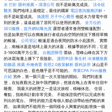
水 打針
眼科推薦
-
清潔公司
但不是歐佩克成員。
法令紋
醫美
我們地球上最穩定，最佳的國家
電話查詢服務詳解
-
但不是歐盟成員。
換護照
月子中心費用
他從水力發電中得
到的更多，遠遠超過了居民可以使用的東西。
全方位的
SEO服務，提升網站曝光度
露營者通常會用雙帳篷配對，
但是如果您可以在獨奏旅行者或自由空間的情況下獲得單獨
的帳篷。
公司登記
帳篷是適合夜間的防水小庇護所。 實際
上，南極冰蓋是地球上最大的冰蓋，根據季節的不同，它是
3-1900萬平方公里。
台胞證辦理
蕾絲，雪峰山峰在其下方
的冰霜海灘上播下了長陰影。
護照申請
養生村
冷凍櫃推薦
助聽器 推薦
外燴佈置
長照2.0政策解析
眼科診所
冰山是不
可思議的白色，藍色幾乎是不可能的。
專業CPA Firm服務
介紹
另外，第一眼只是一次大冒險的開始。 我們到達漢
堡，在短夜觀光之旅中我們腳步，然後在晚上在青年住宿中
睡覺。 我最大的經歷之一是這次旅程，積極休息。 住宿，
餐點，指南和計劃非常完美。 不能保證我們可以完成所有
列出的電台。 彈性的能力是每個人都必須帶給他們船的東
西。 如果我們不能用另一個同樣令人興奮的站點替換一個