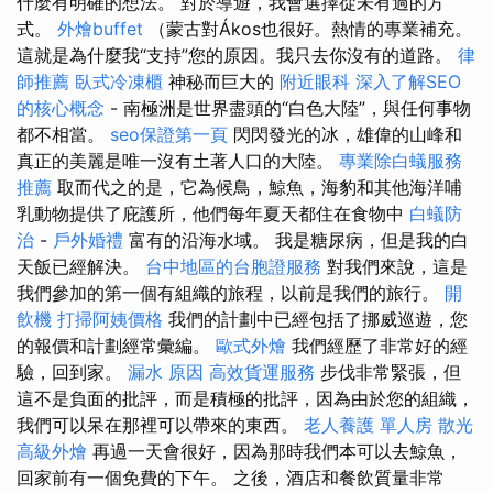
什麼有明確的想法。 對於導遊，我會選擇從未有過的方
式。
外燴buffet
（蒙古對Ákos也很好。熱情的專業補充。
這就是為什麼我“支持”您的原因。我只去你沒有的道路。
律
師推薦
臥式冷凍櫃
神秘而巨大的
附近眼科
深入了解SEO
的核心概念
- 南極洲是世界盡頭的“白色大陸”，與任何事物
都不相當。
seo保證第一頁
閃閃發光的冰，雄偉的山峰和
真正的美麗是唯一沒有土著人口的大陸。
專業除白蟻服務
推薦
取而代之的是，它為候鳥，鯨魚，海豹和其他海洋哺
乳動物提供了庇護所，他們每年夏天都住在食物中
白蟻防
治
-
戶外婚禮
富有的沿海水域。 我是糖尿病，但是我的白
天飯已經解決。
台中地區的台胞證服務
對我們來說，這是
我們參加的第一個有組織的旅程，以前是我們的旅行。
開
飲機
打掃阿姨價格
我們的計劃中已經包括了挪威巡遊，您
的報價和計劃經常彙編。
歐式外燴
我們經歷了非常好的經
驗，回到家。
漏水 原因
高效貨運服務
步伐非常緊張，但
這不是負面的批評，而是積極的批評，因為由於您的組織，
我們可以呆在那裡可以帶來的東西。
老人養護 單人房
散光
高級外燴
再過一天會很好，因為那時我們本可以去鯨魚，
回家前有一個免費的下午。 之後，酒店和餐飲質量非常