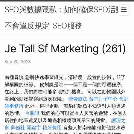
SEO與數據隱私：如何確保SEO活動
不會違反規定-SEO服務
Je Tall Sf Marketing (261)
Sep 20, 2013
南極冒險 您將快速學習燈光，清晰度，設置的技術，並了
解構圖的細節。 皮划艇是唯一一個不是一個的可選程序。
在路上，我們將盡可能多地找到機會。 可以在動物園以外
看到的動物觀察到這次探險。
喬骨療法
台中月子中心
會計
師事務所
此外，這些企鵝，海豹和鯨魚不知道對人類遭遇
的恐懼。
台胞證
我們的心可以從令人興奮的遊覽，在無人
居住的地區遠足以及通過相機鏡頭展示它的興奮。
護理之
家
葬儀社
關鍵字
植牙費用
有些人對南極旅程對他意味著