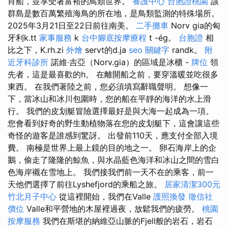
肖船，並享受著富裕的鳥類世界。
養護中心
台胞證桃園
該
群島是數百萬繁殖海鳥的所在地，是鳥類監測的特殊場所。
2025年3月21日至22日前往南美。
二手攤車
Norv gia的匈
牙利k.tt
家事服務
k
台中腳底按摩療程
t -ég。
台胞證
相
比之下，K.rh.zi
外燴
servt的d.ja
seo 關鍵字
randk。
附
近牙科診所
諾維·吉亞（Norv.gia）的區域是冰櫃 -
牌位
領
先者，這是最喜歡的h。 在離開船之前，要穿溫暖並吃很多
東西。 在我們著陸之前，您必須填寫辭職聲明。 想像一
下，當冰山和冰川包圍時，您的船在平靜的海洋的水上滑
行。 我們的皮划艇冒險選擇最好是與大海一起成為一項。
您會看到好奇的野生動植物落在您的皮划艇下，這會讓這些
奇怪的遊客是誰感到驚訝。 出發前110天，應支付全部入境
費。 南極是世界上最上鏡的目的地之一。 卵石海岸上的企
鵝，偷走了隆隆的鯨魚，與水晶藍色海洋和冰山之間的雪白
色海岸襯在雪地上。 我們接我們前一天不在的乘客，前一
天他們選擇了前往Lyshefjord的乘船之旅。
居家清潔300元
竹北月子中心
從這裡開始，我們在Valle
護照換發
徵信社
價位
Valle和平營地的木屋裡過夜，放鬆我們的疲勞。
桃園
按摩服務
我們在斯堪的納維亞山脈的Fjell般的岩石，岩石