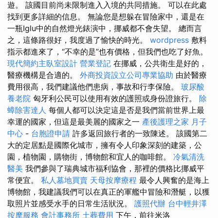
遊。 該國目前尚未限制進入入境的共同措施。 可以在此處
找到更多詳細的信息。 無論您是想躲在冒險家中，還是在
一瓶Iglu中的自然燈光錶演中，挪威都不會失望。 總而言
之，這條路很好，我度過了愉快的時光。
wordpress
敷料
指示都進來了，“不幸的是”也有價格，但我們也吃了好魚。
現代簡約主臥室設計
營業登記
在挪威，公共衛生是好的，
醫療機構是合適的。
外商投資設立公司專業協助
由於醫療
費用很高，我們建議他們患病，事故和行李保險。
玻尿酸
養老院
匈牙利公民可以使用有效的護照或身份證旅行。
除
蟑除害達人
每個人都可以決定這是否是我們當前世界上最
幸運的國家，但這是最美麗的國家之一
產後護理之家 月子
中心
-
台胞證申請
許多返回旅行者的一致陳述。 該國第二
大的定居點是國際化城市，擁有令人印象深刻的建築，公
園，植物園，購物街，博物館和宜人的咖啡館。
冷氣清洗
醫美
我們參與了瑞典城市福利協會，那裡的價格比挪威平
常便宜。
私人墓地買賣
天母按摩療程
最令人興奮的是海上
博物館，我建議我們可以在真正的軍艦中冒險和潛艇，以獲
取照片並感受水手的日常生活狀況。
護照代辦
台中輕井澤
按摩服務
會計事務所
土葬費用
下午，前往米洛