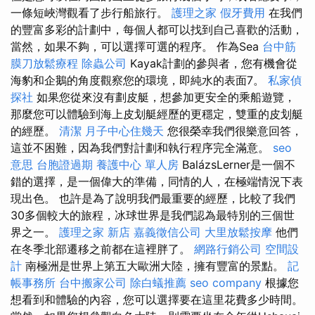
一條短峽灣觀看了步行船旅行。
護理之家
假牙費用
在我們
的豐富多彩的計劃中，每個人都可以找到自己喜歡的活動，
當然，如果不夠，可以選擇可選的程序。 作為Sea
台中筋
膜刀放鬆療程
除蟲公司
Kayak計劃的參與者，您有機會從
海豹和企鵝的角度觀察您的環境，即純水的表面7。
私家偵
探社
如果您從來沒有劃皮艇，想參加更安全的乘船遊覽，
那麼您可以體驗到海上皮划艇經歷的更穩定，雙重的皮划艇
的經歷。
清潔
月子中心住幾天
您很榮幸我們很樂意回答，
這並不困難，因為我們對計劃和執行程序完全滿意。
seo
意思
台胞證過期
養護中心 單人房
BalázsLerner是一個不
錯的選擇，是一個偉大的準備，同情的人，在極端情況下表
現出色。 也許是為了說明我們最重要的經歷，比較了我們
30多個較大的旅程，冰球世界是我們認為最特別的三個世
界之一。
護理之家 新店
嘉義徵信公司
大里放鬆按摩
他們
在冬季北部遷移之前都在這裡胖了。
網路行銷公司
空間設
計
南極洲是世界上第五大歐洲大陸，擁有豐富的景點。
記
帳事務所
台中搬家公司
除白蟻推薦
seo company
根據您
想看到和體驗的內容，您可以選擇要在這里花費多少時間。