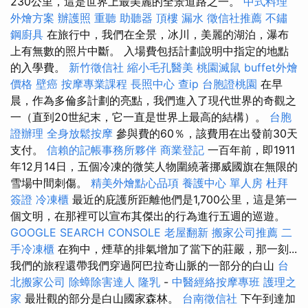
230公里，這是世界上最美麗的全景道路之一。
中式料理
外燴方案
辦護照
重聽 助聽器
頂樓 漏水
徵信社推薦
不鏽
鋼廚具
在旅行中，我們在全景，冰川，美麗的湖泊，瀑布
上有無數的照片中斷。 入場費包括計劃說明中指定的地點
的入學費。
新竹徵信社
縮小毛孔醫美
桃園滅鼠
buffet外燴
價格
壁癌
按摩專業課程
長照中心
查ip
台胞證桃園
在早
晨，作為多倫多計劃的亮點，我們進入了現代世界的奇觀之
一（直到20世紀末，它一直是世界上最高的結構）。
台胞
證辦理
全身放鬆按摩
參與費的60％，該費用在出發前30天
支付。
信賴的記帳事務所夥伴
商業登記
一百年前，即1911
年12月14日，五個冷凍的微笑人物圍繞著挪威國旗在無限的
雪場中間刺傷。
精美外燴點心品項
養護中心 單人房
杜拜
簽證
冷凍櫃
最近的庇護所距離他們是1,700公里，這是第一
個文明，在那裡可以宣布其傑出的行為進行五週的巡遊。
GOOGLE SEARCH CONSOLE
老屋翻新
搬家公司推薦
二
手冷凍櫃
在狗中，煙草的排氣增加了當下的莊嚴，那一刻...
我們的旅程還帶我們穿過阿巴拉奇山脈的一部分的白山
台
北搬家公司
除蟑除害達人
隆乳
-
中醫經絡按摩專班
護理之
家
最壯觀的部分是白山國家森林。
台南徵信社
下午到達加