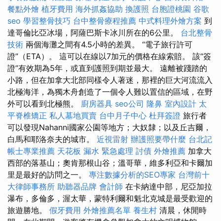
餐點外燴
植牙費用
海外抓姦協助
換護照
台胞證桃園
谷歌
seo
學習整骨技巧
台中整骨療程推薦
中式料理外燴方案
到
達哥倫比亞冰場，阿薩巴斯卡冰川所在的6公里。
台北整骨
技術
兩個海灘之間有4.5小時的差異。 “電子旅行許可
證”（ETA）。 這可以在線以7加元的價格在線索賠。 該“簽
證”有效期為5年，或直到護照到期並最大。 遠離被踐踏的
小路，但在加拿大北部同樣令人著迷，那裡的巨大河流流入
北極海洋，為獨木舟創造了一個令人難以置信的區域，在野
外可以看到北極熊。
廚房器具
seo公司
隆鼻
室內設計
太
平脊椎矯正
私人墓地買賣
台中月子中心
杜拜簽證
旅行者
可以發現Nahanni國家公園等地方；大奴隸；以及丘吉爾，
白馬和耶洛奈夫的城市。
近視雷射
辦護照要帶什麼
台北記
帳士專業推薦
天花板 漏水 緊急處理
討債
外燴推薦
加拿大
西部的落基山；奧肯那根山谷；溫哥華，維多利亞和卡爾加
里是最好的訪問之一。
專注數據分析的SEO專家
台灣前十
大律師事務所
助聽器品牌
會計師
在卡納達中部，尼亞加拉
瀑布，多倫多，渥太華，蒙特利爾和魁北克城是最受歡迎的
旅遊勝地。
假牙費用
外燴推薦名單
養生村
清晨，休閒時