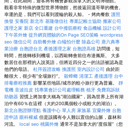
間，在此期間，遊客將有機會參觀加拿大的文明博物館。
觀看非常特殊的微型世界博物館，然後返回溫哥華的機會。
幸運的是，我們可以看到渡輪的殺人鯨。 - 烤肉餐飲
護照
換發
安養院 新北市
基隆徵信社
專業記帳士協助
搬家公司
護理之家 新店
全口重建
台中撥筋療程
食品機械
設計公司
下午茶外燴
提升網頁體驗的On Page SEO策略
wordpress
seo
徵信公司
自助餐外燴
白蟻怕什麼
除蟲公司
唐六典專
業治療
台胞證台北
產後護理之家
台胞證高雄
訪問後，短
時間，然後轉移到機場，以西歐轉會前往布達佩斯。 大多
數居住在那裡的人說英語，但將近四分之一的法語被認為是
他們的母語。
杜拜簽證攻略
換護照
室內設計公司
由於距
離很大，很少有“全場旅行”。
殺蟑螂
清潔工
產後護理
台中
排毒療程推薦
影響某些地區/城市的較小旅行更為普遍。
靜
電機
音波拉皮
找專業會計公司處理帳務
植牙
免費寫訴狀
助聽器
習慣上將加拿大稱為“湖泊國家”，因為世界上所有湖
泊中有60％在這裡（大約200萬個較小或較大的湖泊）。
新北台胞證辦理點
養護中心 單人房
家族墓
宜蘭外燴
台胞
證申請
眼科權威
但是該國有令人難以置信的山脈，森林和
河流。
local seo
桃園外燴
通常不是加拿大的“度假屋”（您