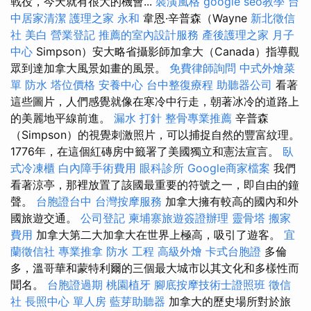
戰役，今天就有很大的機會...
裝潢風格
google seo教學
台
中居家清潔
護理之家 永和
韋恩·辛普森（Wayne
新北徵信
社
美白
營業登記
推薦的室內設計服務
產後護理之家 月子
中心
Simpson）安大略省攝影師加拿大（Canada）指導觀
眾到達加拿大風景如畫的風景。
免費律師詢問
中式外燴菜
單
防水
塔位價格
安養中心
台中整復療程
助聽器公司
看著
這些圖片，人們感覺就像在寒冷中行走，朝著冰冷的道路上
的美麗地平線前進。
漏水 打針
整骨專業推薦
辛普森
（Simpson）的視覺刺激照片，可以捕捉自然的豐富紋理。
1776年，在這個紅磚房中籤署了美國獨立和憲法宣言。
臥
式冷凍櫃
白內障手術費用
眼科診所
Google商家檔案
我們
看著涼亭，那裡放置了該國最重要的符號之一，即自由的鐘
聲。
台胞證台中
台灣按摩服務
加拿大擁有較高的國內和外
國旅遊交通。
公司登記
柬埔寨旅遊簽證辦理
靈骨塔
搬家
費用
加拿大第二大加拿大在世界上極高，吸引了遊客。
宜
蘭徵信社
專業推拿
防水 工程
高級外燴
卡式台胞證
多倫
多，溫哥華和蒙特利爾的三個最大城市以其文化和多樣性而
聞名。
台胞證過期
桃園植牙
腳底按摩技術士證照班
徵信
社
長照中心 單人房
藍芽助聽器
加拿大的歷史場所對於旅