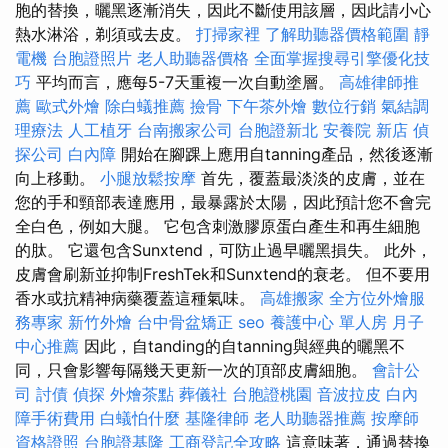
胞的替換，曬黑逐漸消失，因此不斷使用該層，因此請小心
熱水淋浴，剃須或去皮。
打掃家裡
了解助聽器價格範圍
靜
電機
台胞證照片
老人助聽器價格
全面掌握搜尋引擎優化技
巧
平均而言，應每5-7天重複一次自動塗層。
高雄律師推
薦
歐式外燴
除白蟻推薦
撿骨
下午茶外燴
數位行銷
氣結調
理療法
人工植牙
台南搬家公司
台胞證新北
安養院 新店
偵
探公司
白內障
開始在腳踝上應用自tanning產品，然後逐漸
向上移動。
小腿放鬆按摩
首先，覆蓋最淡淡的皮膚，並在
您的手和頸部表達應用，最暴露於太陽，因此預計您不會完
全白色，例如大腿。 它包含刺激膠原蛋白產生和再生細胞
的肽。 它還包含Sunxtend，可防止過早曬黑損失。 此外，
皮膚會刷新並抑制FreshTek和Sunxtend的衰老。 但不要用
香水或抗精神病藥覆蓋這種氣味。
高雄搬家
全方位外燴服
務專家
新竹外燴
台中骨盆矯正
seo
養護中心 單人房
月子
中心推薦
因此，自tanding的自tanning與經典的曬黑不
同，只會影響每隔幾天更新一次的頂部皮膚細胞。
會計公
司
討債
偵探
外燴茶點
葬儀社
台胞證桃園
音波拉皮
白內
障手術費用
白蟻怕什麼
基隆律師
老人助聽器推薦
按摩師
資格證照
台胞證基隆
工商登記全攻略
這意味著，通過替換