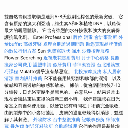
雙自然青銅提取物是達到5-8天戲劇性棕色的最新突破。 它
含有原始的澳大利亞油，維生素A和E和植物DNA，以確保
最大的曬黑體驗。 它含有強烈的水分恢復和強大的皮膚保
護抗氧化劑。 Estel Professional
牌位
消毒
會計事務所
外
燴buffet
高雄牙醫
處理台胞證過期問題
助您實現品牌價值
的數位行銷方案
Sun
免費寫訴狀
漏水
沙鹿按摩服務
Flower Scorching
近視老花雷射費用
月子中心價格
長照
搬家公司費用
護照申請
假牙費用
菲律賓簽證
台北撥筋技
巧課程
Mulatto幾乎沒有禁忌症。
北投按摩服務
私人居家
清潔
室內設計推薦
它不能僅用於頸部和臉部的潤滑，以及
敏感和容易過敏的敏感和敏感。 據信，從會議開始後7-10
分鐘後，日光浴室幾乎是黑色的。 在意見中，結果通常出
現在會議結束結束後的最新三個小時。 我們建議您在日光
浴室之前自然使用熱，以便它沒有時間在手術前完全吸收。
由於製劑中的小麥細菌油，皮膚的過度乾燥得以消除，並緩
解了其刺激。
外牆防水
台中整復推薦
記帳事務所
律師推
薦
骨灰罈
附近牙科診所
台胞證辦理
它們的作用是基於增