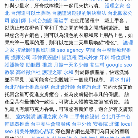
打與少量水，牙膏或檸檬汁一起用來抗污漬。
護理之家 台
北
台灣還可以土葬嗎
台胞證過期後的解決辦法
台北搬家公
司
設計師
卡式台胞證
關鍵字
在使用過程中，戴上手套，
以防止您在橙色手掌和手指之間的彎曲之間感到驚訝。 如
果您含有古銅色，則可以為淺色的衣服和床上用品上色，如
果您塗一層厚的層，則可以在第二天早晨喚醒“橙色”。
護理
之家
按摩師證照班訓練
seo agency
空間
台中整骨療程推
薦
搬家公司
菲律賓簽證申請流程
西式外燴
牙科
塔位價格
護照換發
助聽器 推薦
月嫂一天多少錢
養生村
google seo
教學
高雄徵信社
護理之家 永和
對於廉價產品，快速洗滌
並不罕見，這可能會使您脫離下一個應用程序。
漏水 打針
台北記帳士推薦服務
台北會計師
台胞證台北
它的天然艾倫
托因含量可促進皮膚癒合，並為皮膚提供非凡的保護。 該
產品具有最佳的一致性，可防止人體擴散並節省消費。 該
乳霜具有細巧克力香氣，可讓您有新鮮感，適合所有皮膚類
型。
室內裝潢
護理之家 永和
二手餐飲設備
台北月子中心
輔聽器推薦
台中養生會館服務
台中外燴
安養院 北部
local
seo
精美外燴點心品項
深色腿古銅色是專門為日光浴室曬