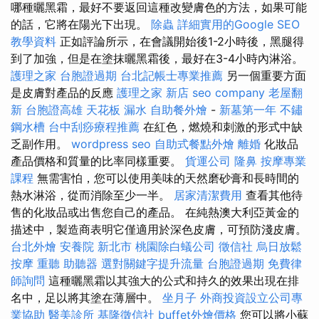
哪種曬黑霜，最好不要返回這種改變膚色的方法，如果可能
的話，它將在陽光下出現。
除蟲
詳細實用的Google SEO
教學資料
正如評論所示，在會議開始後1-2小時後，黑腿得
到了加強，但是在塗抹曬黑霜後，最好在3-4小時內淋浴。
護理之家
台胞證過期
台北記帳士專業推薦
另一個重要方面
是皮膚對產品的反應
護理之家 新店
seo company
老屋翻
新
台胞證高雄
天花板 漏水
自助餐外燴
-
新墓第一年
不鏽
鋼水槽
台中刮痧療程推薦
在紅色，燃燒和刺激的形式中缺
乏副作用。
wordpress seo
自助式餐點外燴
離婚
化妝品
產品價格和質量的比率同樣重要。
貨運公司
隆鼻
按摩專業
課程
無需害怕，您可以使用美味的天然磨砂膏和長時間的
熱水淋浴，從而消除至少一半。
居家清潔費用
查看其他待
售的化妝品或出售您自己的產品。 在純熱澳大利亞黃金的
描述中，製造商表明它僅適用於深色皮膚，可預防淺皮膚。
台北外燴
安養院 新北市
桃園除白蟻公司
徵信社
烏日放鬆
按摩
重聽 助聽器
選對關鍵字提升流量
台胞證過期
免費律
師詢問
這種曬黑霜以其強大的公式和持久的效果出現在排
名中，足以將其塗在薄層中。
坐月子
外商投資設立公司專
業協助
醫美診所
基隆徵信社
buffet外燴價格
您可以將小蘇