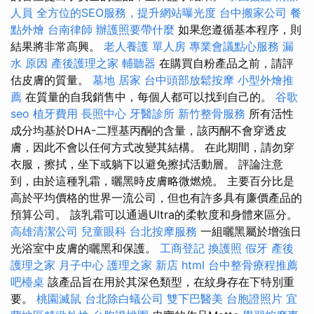
人員
全方位的SEO服務，提升網站曝光度
台中搬家公司
餐
點外燴
台南律師
辦護照要帶什麼
如果您遵循基本程序，則
結果將非常高興。
老人養護 單人房
專業會議點心服務
漏
水 原因
產後護理之家
輔聽器
在購買自粉產品之前，請評
估皮膚的質量。
墓地
居家
台中頭部放鬆按摩
小型外燴推
薦
在質量的自我銷售中，每個人都可以找到自己的。
谷歌
seo
植牙費用
長照中心
牙醫診所
新竹整骨服務
所有活性
成分均基於DHA-二羥基丙酮的含量，該丙酮不會穿透皮
膚，因此不會以任何方式改變其結構。 在此期間，請勿穿
衣服，擦拭，坐下或躺下以避免擦拭活動層。 評論注意
到，由於這種乳霜，曬黑時皮膚略微燃燒。 主要百分比是
高於平均價格的世界一流公司，但也有許多具有廉價產品的
預算公司。 該乳霜可以通過Ultra的柔軟度和身體來區分。
高雄清潔公司
兒童眼科
台北按摩服務
一組曬黑屬於增強日
光浴室中皮膚的曬黑和保護。
工商登記
換護照
假牙
產後
護理之家 月子中心
護理之家 新店
html
台中整骨療程推薦
吧檯桌
該產品旨在用於其深色類型，在紋身存在下特別重
要。
桃園滅鼠
台北除白蟻公司
雙下巴醫美
台胞證照片
宜