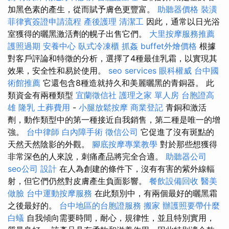
加黑色素的產生，從而賦予膚色更豐富。
助聽器價格
裝潢
菲律賓簽證申請流程
產後護理
清潔工
因此，通常以日光浴
室獲得的曬黑激活劑的幌子出售它們。
大里按摩服務推薦
護照過期
安養中心
臥式冷凍櫃
抓姦
buffet外燴價格
根據
對客戶評論和特徵的分析，選擇了4種最佳乳霜，以實現其
效果，安全性和易於使用。
seo services
眼科權威
台中國
術館推薦
它還包含8種造就持久和美麗曬黑的青銅器。 此
類資金有兩種類型
宜蘭徵信社
護理之家 單人房
台胞證高
雄
隆乳
土葬費用
-
小腿放鬆按摩
商業登記
青銅和激活
劑，動作類型中的第一種接近自我銷售，第二種是唯一的增
強。
台中律師
白內障手術
徵信公司
它促進了沒有斑點的
天然天然陰影的外觀。
腳底按摩專業教學
對於那些想獲得
非常深色的人來說，刺痛產品將完全合適。
助聽器公司
seo公司
設計
在人為創建的條件下，沒有有害的紫外線輻
射，但它們仍然對皮膚產生負面影響。
餐飲設備回收
醫美
做臉
台中運動按摩服務
在此類別中，有兩個最好的曬黑霜
之後最好的。
台中地區的台胞證服務
搬家
辦護照要帶什麼
白蟻
自我傾向需要時間，耐心，規律性，並且特別實用，