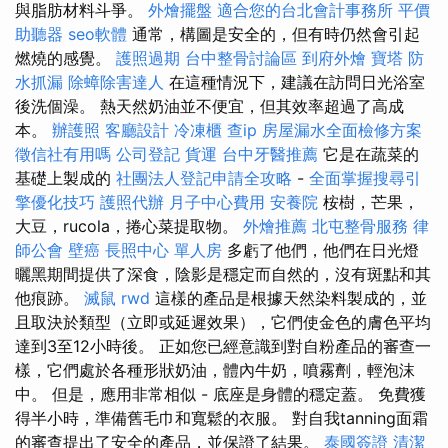
與脂肪材料斗爭。
外燴擺盤
適合您的台北會計事務所
平價
助聽器
seo軟體
通常，構圖是安全的，但有時仍然會引起
燃燒的感覺。
護照過期
台中整骨討論區
到府外燴
寶塔
防
水抓漏
除蟑除害達人
在這種情況下，建議在訪問日光浴室
後洗個澡。 熱天然奶油並不便宜，但其效率超過了高成
本。
辦護照
客廳設計
冷凍櫃
查ip
房屋漏水全面檢修方案
徵信社有用嗎
公司登記
貨運
台中牙醫推薦
它是在蔬菜的
基礎上製成的
社團法人登記申請全攻略
-
全面掌握搜尋引
擎優化技巧
護照代辦
月子中心費用
安養院
桉樹，芒果，
大豆，rucola，捲心菜提取物。
外燴推薦
北屯整骨服務
律
師公會
壁癌
長照中心 單人房
多虧了他們，他們在日光燈
曬黑期間提供了深食，陰影是穩定而自然的，沒有斑點和其
他痕跡。
滅鼠
rwd
這樣的產品是根據天然染料製成的，並
且取決於類型（立即或延遲效果），它們使金色的膚色平均
達到3至12小時後。 正如您已經意識到對自粉產品的審查一
樣，它們處於各種形狀奶油，體內牛奶，噴霧劑，輕泡沫
中。 但是，應用非常相似 - 底座是身體的穩定蓋。 免費獲
得半小時，準備舊毛巾和寬鬆的衣服。 對自我tanning面霜
的審查提出了安全的產品，並保證了結果。
泰國簽證
清潔