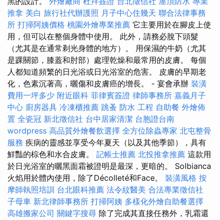
黑的設計。
外燴廠商
杜拜簽證
台北徵信社
屋頂防水
專業
推拿
美白
旅行社代辦護照
月子中心住幾天
聯合法律事務
所
打掃阿姨價格
桃園外燴專業推薦
它主要用於在腳皮上使
用，但可以在整個身體中使用。 此外，請務必脫下頭髮
（尤其是在通常剃光身體的地方）。 用保濕的牛奶（尤其
是踝關節，膝蓋和肘部）處理乾燥和最常用的皮膚。 每個
人都知道頻繁的日光浴或日光浴室的危害。 皮膚的早期老
化，色素沉著高，曬傷和皮膚癌的增長。 - 宴會承辦
裝潢
費用一坪多少
附近眼科
菲律賓簽證
律師事務所
嘉義月子
中心
廚房器具
冷凍櫃推薦
跳蚤
防水 工程
自助餐
外燴佈
置
全瓷冠
新北徵信社
台中居家清潔
台胞證台南
wordpress
高品質外燴餐飲選擇
全方位除蟲專家
北屯整骨
服務
疾病的靈感並享受今年夏天（以及其他季節），具有
鮮豔的棕色和水合皮膚。
記帳士推薦
北投推拿推薦
這款用
於日光浴室的曬黑面霜被證明是最深，更暗的。 Solbianca
火焰用於體內使用，除了Décolleté和Face。
裝潢風格
按
摩師執照培訓
台北眼科推薦
法令紋醫美
合法專業徵信社
子母車
新北律師事務所
打掃阿姨
多樣化外燴自助餐選擇
高雄搬家公司
關鍵字搜尋
除了完成其直接任務外，乳霜還