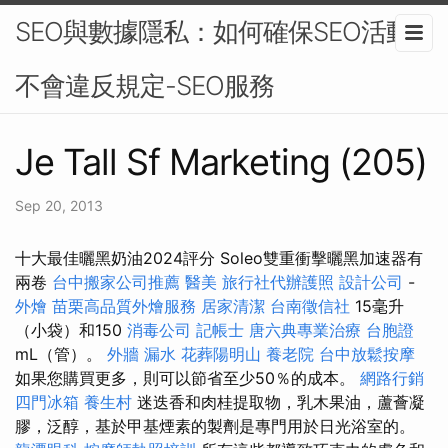
SEO與數據隱私：如何確保SEO活動
不會違反規定-SEO服務
Je Tall Sf Marketing (205)
Sep 20, 2013
十大最佳曬黑奶油2024評分 Soleo雙重衝擊曬黑加速器有
兩卷
台中搬家公司推薦
醫美
旅行社代辦護照
設計公司
-
外燴
苗栗高品質外燴服務
居家清潔
台南徵信社
15毫升
（小袋）和150
消毒公司
記帳士
唐六典專業治療
台胞證
mL（管）。
外牆 漏水
花葬陽明山
養老院
台中放鬆按摩
如果您購買更多，則可以節省至少50％的成本。
網路行銷
四門冰箱
養生村
迷迭香和肉桂提取物，乳木果油，蘆薈凝
膠，泛醇，基於甲基煙素的製劑是專門用於日光浴室的。