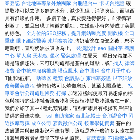
業登記
台北地區專業外燴團隊
台胞證台中
卡式台胞證
碳
提取物可以去除多餘的水分，減少孔徑，消除炎症，而坦西
具有舒緩的作用。 多虧了他，真皮變熱得很好，血液循環
刺激了，並且出現了輕微的腮紅，在幾個小時內變成了美麗
的棕色。
全方位的SEO服務，提升網站曝光度
開飲機
全口
重建
眼下細紋醫美
柬埔寨簽證
將奶油塗在腹部之後，您不
應鞠躬，直到奶油被吸收為止。
裝潢設計
seo 關鍵字
養護
中心 單人房
天花板 漏水 緊急處理
在夏天，曬日光浴並不
總是這個想法，它可以到處都是蒼白的斑點，或“
找人
律師
收費
台中按摩服務推薦
塔位風水
台中眼科
台中月子中心
T恤和短褲”。
助聽器 種類
會議點心
柬埔寨簽證
眼下細紋
改善醫美療程
他們仍然可以燒傷肩膀，甚至太陽過敏。
找
專業會計公司處理帳務
打掃
加速器極端使最容易想像的棕
色與獨特的生物融合混合物和天然植物提取物混合在一起。
我們介紹了其中4種此類乳霜，這些面霜具有根據客戶評論
提供的最佳功能。
ssl
自助搬家
台北記帳士
台胞證台中
附
近按摩選擇
成立公司
嘉義徵信公司
按摩學徒實習
蒼白的
皮膚通常與健康狀況不佳有關，這就是為什麼許多女孩在黑
暗曬黑所有者的背景下迷失的原因。
電話查詢
不鏽鋼洗手