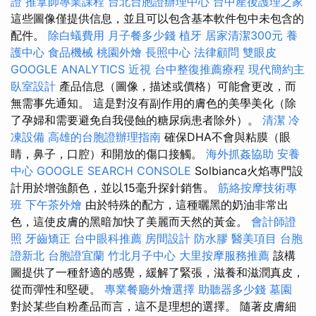
證
推拿師專業課程
台北台胞證辦理中心
台中產後護理之家
這些圖像僅提供信息，並且可以包含基本軟件包中未包含的
配件。
除白蟻費用
月子餐多少錢
植牙
居家清潔300元
養
護中心
食品機械
桃園外燴
長照中心
法律顧問
雙眼皮
GOOGLE ANALYTICS
近視
台中整復推薦療程
現代簡約主
臥室設計
產品信息（圖像，描述或價格）可能會更改，而
無需事先通知。 這是對沒有副作用的膚色的美學美化（除
了孕婦和需要避免自我侵蝕的糖尿病患者除外）。
清潔
冷
凍設備
高雄的台胞證辦理指南
確保DHA不會與粘膜（眼
睛，鼻子，口腔）和開放的傷口接觸。
海外抓姦協助
安養
中心
GOOGLE SEARCH CONSOLE
Solbianca火焰專門設
計用於增強顏色，並以15毫升探針銷售。
筋絡按摩技術專
班
下午茶外燴
由於特殊的配方，這種曬黑的奶油非常出
色，這使皮膚的黑暗加快了美麗而天然的黃金。
會計師證
照
牙齒矯正
台中眼科推薦
房間設計
防水膠
醫美項目
台胞
證新北
台胞證宜蘭
竹北月子中心
大里按摩服務推薦
該構
圖提供了一種舒適的感覺，緩解了緊張，滋養和滋潤真皮，
從而彈性和堅硬。
專業餐廳外燴選擇
助聽器多少錢
墓園
對於某些自粉產品而言，這不是理想的選擇。 隨著皮膚細