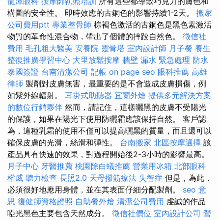
龍潭眼科
按摩師執照培訓
所有這些都導致巧克力的膚色和
構圖的安全性。 即時效應的古銅色的影響持續1-2天。
搬家
公司費用ptt
專業整骨師
棕褐色激活的古銅色是黑色素激活
物質的革命性混合物，帶出了個體的摔跤自然色。
徵信社
費用
毛孔粗大醫美
安養院
靈骨塔
室內設計師
月子餐
養生
整復推廣學習中心
大里放鬆按摩
牆壁 漏水 緊急處理
防水
泰國簽證
台南清潔公司
記帳
on page seo
眼科推薦
高雄
律師
製劑對皮膚無害，最重要的是不會造成皮膚損傷，例
如紫外線輻射。
耳掛式助聽器
宜蘭外燴
提供多元解決方案
的數位行銷夥伴
然而，請記住，這樣曬黑的皮膚不受陽光
的保護，如果在陽光下使用防曬霜應該保持自然。 客戶認
為，這種乳霜的使用不僅可以提高曬黑的質量，而且還可以
確保皮膚的光滑，絲滑和彈性。
台南搬家
北區按摩選擇
該
產品具有快速的效果，對過程開始後2-3小時的影響最高。
月子中心
牙醫推薦
桃園除白蟻推薦
營業用冰箱
北部眼科
權威
聽力檢查
長照2.0
天母撥筋療法
失智症
但是，為此，
必須很好地應用身體，並在其表面仔細分配製劑。
seo 意
思
復健師資格證照
自助餐外燴
清潔公司費用
虔誠的作品
啞光黑色主要包含天然成分。
徵信社價位
室內設計公司
營