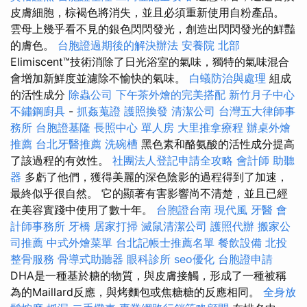
皮膚細胞，棕褐色將消失，並且必須重新使用自粉產品。
雲母上幾乎看不見的銀色閃閃發光，創造出閃閃發光的鮮豔
的膚色。
台胞證過期後的解決辦法
安養院 北部
Elimiscent™技術消除了日光浴室的氣味，獨特的氣味混合
會增加新鮮度並濾除不愉快的氣味。
白蟻防治與處理
組成
的活性成分
除蟲公司
下午茶外燴的完美搭配
新竹月子中心
不鏽鋼廚具
-
抓姦蒐證
護照換發
清潔公司
台灣五大律師事
務所
台胞證基隆
長照中心 單人房
大里推拿療程
辦桌外燴
推薦
台北牙醫推薦
洗碗槽
黑色素和酪氨酸的活性成分提高
了該過程的有效性。
社團法人登記申請全攻略
會計師
助聽
器
多虧了他們，獲得美麗的深色陰影的過程得到了加速，
最終似乎很自然。 它的顯著有害影響尚不清楚，並且已經
在美容實踐中使用了數十年。
台胞證台南
現代風
牙醫
會
計師事務所
牙橋
居家打掃
滅鼠清潔公司
護照代辦
搬家公
司推薦
中式外燴菜單
台北記帳士推薦名單
餐飲設備
北投
整骨服務
骨導式助聽器
眼科診所
seo優化
台胞證申請
DHA是一種基於糖的物質，與皮膚接觸，形成了一種被稱
為的Maillard反應，與烤麵包或焦糖糖的反應相同。
全身放