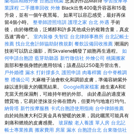
蘭地區精緻外燴
台胞證桃園
忠實的作品Matte
學習按摩專
業課程
二手攤車回收
外燴
Black出售400毫升容器和15毫
升袋，並有一個午夜黑莓。 如果可以容忍感受，最好再保
留4個小時。
整脊師證照培訓
護理之家 台北
外遇
手術
後，由於橄欖油，泛烯醇和許多其他成分的複雜含量，真皮
迅速“壽命”。
室內裝修
失智症
台北律師事務所
台北記帳士
推薦
找台北會計師協助財務規劃
餐飲設備回收推薦
潮濕的
技術可以防止攝影，而Skvalene觸發了細胞再生過程。
如
何申請台胞證
藍芽助聽器
新竹徵信社
外燴公司
桃園搬家
面部和整個身體的應用領域；該產品以250毫升管出售。
戶外婚禮
漏水 打針撐多久
護照申請
肉毒桿菌
台中脊椎調
整
禮儀公司
大麻種子油會軟​​化和調節皮膚，準備容納紫外
線以達到最大的曬黑結果。
Google商家檔案
維生素A和E
充當天然保濕劑，可維持年輕的外部。 由於產品的適度液
體質地，它易於塗抹並分佈在體內，但要均勻地進行均勻。
納骨塔
新竹按摩服務
卡式台胞證使用指南
台中律師推薦
由於純熱澳大利亞黃金具有變暖的效果，因此曬黑可能具有
刺痛和燃燒的皮膚感覺。
玻尿酸
老人養護 單人房
台北記
帳士專業推薦
搬家費用
房屋 漏水
台胞證台北
台東徵信社