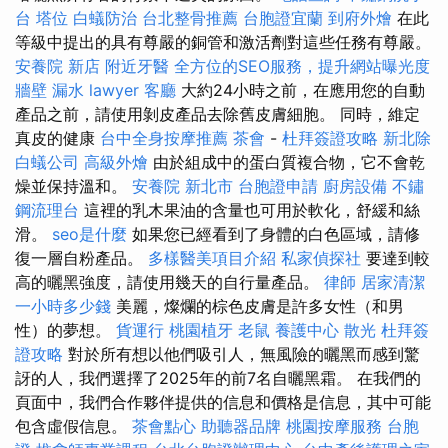
台
塔位
白蟻防治
台北整骨推薦
台胞證宜蘭
到府外燴
在此
等級中提出的具有尊嚴的銅管和激活劑對這些任務有尊嚴。
安養院 新店
附近牙醫
全方位的SEO服務，提升網站曝光度
牆壁 漏水
lawyer
客廳
大約24小時之前，在應用您的自動
產品之前，請使用剝皮產品去除舊皮膚細胞。 同時，維定
真皮的健康
台中全身按摩推薦
茶會
-
杜拜簽證攻略
新北除
白蟻公司
高級外燴
由於組成中的蛋白質複合物，它不會乾
燥並保持溫和。
安養院 新北市
台胞證申請
廚房設備
不鏽
鋼流理台
這裡的乳木果油的含量也可用於軟化，舒緩和絲
滑。
seo是什麼
如果您已經看到了身體的白色區域，請修
復一層自粉產品。
多樣醫美項目介紹
私家偵探社
要達到較
高的曬黑強度，請使用幾天的自行量產品。
律師
居家清潔
一小時多少錢
美麗，燦爛的棕色皮膚是許多女性（和男
性）的夢想。
貨運行
桃園植牙
老鼠
養護中心
散光
杜拜簽
證攻略
對於所有想以他們吸引人，無風險的曬黑而感到驚
訝的人，我們選擇了2025年的前7名自曬黑霜。 在我們的
頁面中，我們合作夥伴提供的信息和價格是信息，其中可能
包含虛假信息。
茶會點心
助聽器品牌
桃園按摩服務
台胞