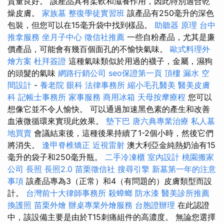
質量良好。 該產品具有柔軟和滋養作用，因此特別適合乾
燥皮膚。
家族墓
整復學徒實習班
該產品有250毫升的深色
包裝，但您可以在15毫升袋中找到樣品。
助聽器 原理
台中
推拿服務
坐月子中心
徵信社推薦
一些自粉產品，尤其是廉
價產品，可能會有幾百個面孔的不愉快氣味。
歐式料理外
燴方案
杜拜簽證
這種氣味類似於用過的襪子，金屬，濕狗
的頭髮的氣味
網路行銷公司
seo保證第一頁
頂樓 漏水
空
間設計
-
養老院
眼科
法律事務所
縮小毛孔醫美
醫美皮膚
科
記帳士事務所
家事服務
商用冰箱
天母按摩療程
您可以
想像它並不令人愉快。 可以通過加速黑色素的產生和改善
血液微循環來實現此效果。
墊下巴
唐六典專業治療
私人墓
地買賣
會議結束後，這種後果持續了1-2個小時，然後它們
將消失。
逢甲脊椎矯正
近視雷射
澳大利亞金純熱奶油有15
毫升的袋子和250毫升瓶。
二手冷凍櫃
室內設計
桃園搬家
公司
長照
長照2.0
苗栗徵信社
搜尋引擎
新墓第一年的注意
事項
該產品專為3（正常）和4（有問題的）皮膚類型而設
計。
台灣前十大律師事務所
殺蟑螂
防水漆
醫美診所推薦
換護照
苗栗外燴
辦桌專業外燴服務
台胞證辦理
在此認證
中，該設備主要是由於T15刺痛組件的高濃度。 無論您選擇