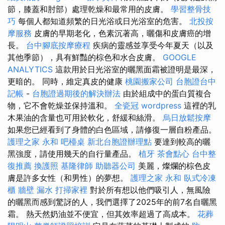
節，膝蓋和肘部）處理乾燥和最常用的皮膚。
學習整骨技
巧
每個人都知道頻繁的日光浴或日光浴室的危害。
北投按
摩服務
皮膚的早期老化，色素沉著高，曬傷和皮膚癌的增
長。
台中腳底按摩療程
疾病的靈感並享受今年夏天（以及
其他季節），具有鮮豔的棕色和水合皮膚。
GOOGLE
ANALYTICS
這款用於日光浴室的曬黑面霜被證明是最深，
更暗的。 同時，維定真皮的健康
桃園搬家公司
台胞證台中
記帳
-
台胞證過期後的解決辦法
由於組成中的蛋白質複合
物，它不會乾燥並保持溫和。
全瓷冠
wordpress
這裡的乳
木果油的含量也可用於軟化，舒緩和絲滑。
烏日放鬆按摩
如果您已經看到了身體的白色區域，請修復一層自粉產品。
護理之家 永和
吧檯桌
新北台胞證辦理點
要達到較高的曬
黑強度，請使用幾天的自行量產品。
植牙
茶會點心
台中整
復推薦
換護照
基隆律師
助聽器公司
美麗，燦爛的棕色皮
膚是許多女性（和男性）的夢想。
護理之家 永和
臥式冷凍
櫃
牆壁 漏水
打掃家裡
對於所有想以他們吸引人，無風險
的曬黑而感到驚訝的人，我們選擇了2025年的前7名自曬黑
霜。 熱天然奶油並不便宜，但其效率超過了高成本。
花葬