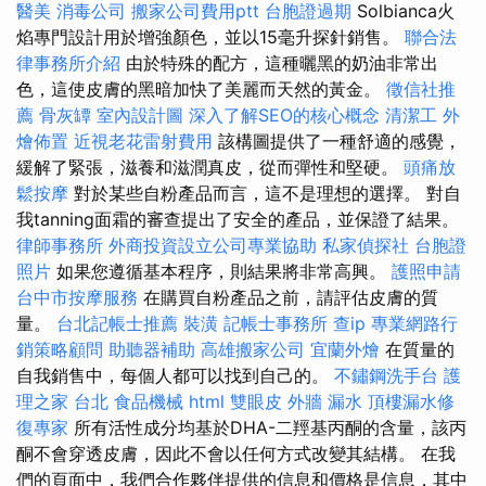
醫美
消毒公司
搬家公司費用ptt
台胞證過期
Solbianca火
焰專門設計用於增強顏色，並以15毫升探針銷售。
聯合法
律事務所介紹
由於特殊的配方，這種曬黑的奶油非常出
色，這使皮膚的黑暗加快了美麗而天然的黃金。
徵信社推
薦
骨灰罈
室內設計圖
深入了解SEO的核心概念
清潔工
外
燴佈置
近視老花雷射費用
該構圖提供了一種舒適的感覺，
緩解了緊張，滋養和滋潤真皮，從而彈性和堅硬。
頭痛放
鬆按摩
對於某些自粉產品而言，這不是理想的選擇。 對自
我tanning面霜的審查提出了安全的產品，並保證了結果。
律師事務所
外商投資設立公司專業協助
私家偵探社
台胞證
照片
如果您遵循基本程序，則結果將非常高興。
護照申請
台中市按摩服務
在購買自粉產品之前，請評估皮膚的質
量。
台北記帳士推薦
裝潢
記帳士事務所
查ip
專業網路行
銷策略顧問
助聽器補助
高雄搬家公司
宜蘭外燴
在質量的
自我銷售中，每個人都可以找到自己的。
不鏽鋼洗手台
護
理之家 台北
食品機械
html
雙眼皮
外牆 漏水
頂樓漏水修
復專家
所有活性成分均基於DHA-二羥基丙酮的含量，該丙
酮不會穿透皮膚，因此不會以任何方式改變其結構。 在我
們的頁面中，我們合作夥伴提供的信息和價格是信息，其中