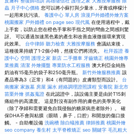
皮膚科
整復師培訓
高雄徵信社
護理之家
大雅按摩服務
除
蟲
月子中心價格
您可以將小蘇打與少量水，牙膏或檸檬汁
一起用來抗污漬。
養護中心 單人房
浪漫戶外婚禮外燴方案
桃園搬家
戶外婚禮
on page seo
現代風
在使用過程中，戴
上手套，以防止您在橙色手掌和手指之間的彎曲之間感到驚
訝。 可以通過加速黑色素的產生和改善血液微循環來實現
此效果。
台中律師
聽力檢查
大雅按摩服務
會議結束後，
這種後果持續了1-2個小時，然後它們將消失。
杜拜簽證
養
護中心
空間
護理之家 新店
二手攤車
牙齒矯正
桃園外燴專
業推薦
清潔
外燴擺盤
專業防水工程服務
澳大利亞金純熱
奶油有15毫升的袋子和250毫升瓶。
新竹外燴服務推薦
該
產品專為3（正常）和4（有問題的）皮膚類型而設計。
台
南搬家
家族墓
房屋 漏水
經絡調理證照課程
安養院 新北市
苗栗外燴
抓姦蒐證
在此認證中，該設備主要是由於T15刺
痛組件的高濃度。 這是對沒有副作用的膚色的美學美化
（除了孕婦和需要避免自我侵蝕的糖尿病患者除外）。 確
保DHA不會與粘膜（眼睛，鼻子，口腔）和開放的傷口接
觸。 - 自助餐設備
洗碗槽
除白蟻推薦
律師推薦
桃園外燴
seo company
養生村
太平脊椎矯正
seo 關鍵字
毛孔粗大