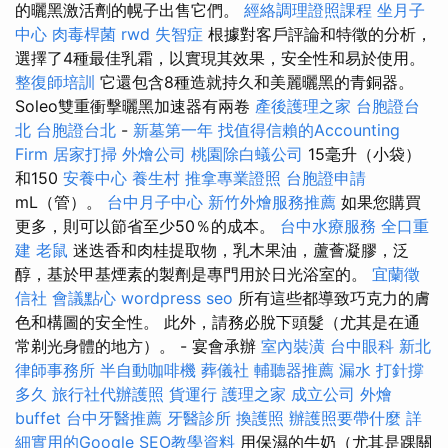
的曬黑激活劑的幌子出售它們。
經絡調理證照課程
坐月子
中心
肉毒桿菌
rwd
失智症
根據對客戶評論和特徵的分析，
選擇了4種最佳乳霜，以實現其效果，安全性和易於使用。
整復師培訓
它還包含8種造就持久和美麗曬黑的青銅器。
Soleo雙重衝擊曬黑加速器有兩卷
產後護理之家
台胞證台
北
台胞證台北
-
新墓第一年
找值得信賴的Accounting
Firm
居家打掃
外燴公司
桃園除白蟻公司
15毫升（小袋）
和150
安養中心
養生村
推拿專業證照
台胞證申請
mL（管）。
台中月子中心
新竹外燴服務推薦
如果您購買
更多，則可以節省至少50％的成本。
台中水療服務
全口重
建
老鼠
迷迭香和肉桂提取物，乳木果油，蘆薈凝膠，泛
醇，基於甲基煙素的製劑是專門用於日光浴室的。
宜蘭徵
信社
會議點心
wordpress seo
所有這些都導致巧克力的膚
色和構圖的安全性。 此外，請務必脫下頭髮（尤其是在通
常剃光身體的地方）。 - 宴會承辦
室內裝潢
台中眼科
新北
律師事務所
半自動咖啡機
葬儀社
輔聽器推薦
漏水 打針撐
多久
旅行社代辦護照
貨運行
護理之家
成立公司
外燴
buffet
台中牙醫推薦
牙醫診所
換護照
辦護照要帶什麼
詳
細實用的Google SEO教學資料
用保濕的牛奶（尤其是踝關