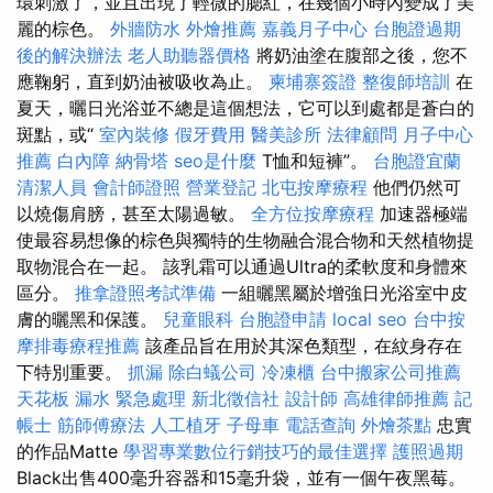
環刺激了，並且出現了輕微的腮紅，在幾個小時內變成了美
麗的棕色。
外牆防水
外燴推薦
嘉義月子中心
台胞證過期
後的解決辦法
老人助聽器價格
將奶油塗在腹部之後，您不
應鞠躬，直到奶油被吸收為止。
柬埔寨簽證
整復師培訓
在
夏天，曬日光浴並不總是這個想法，它可以到處都是蒼白的
斑點，或“
室內裝修
假牙費用
醫美診所
法律顧問
月子中心
推薦
白內障
納骨塔
seo是什麼
T恤和短褲”。
台胞證宜蘭
清潔人員
會計師證照
營業登記
北屯按摩療程
他們仍然可
以燒傷肩膀，甚至太陽過敏。
全方位按摩療程
加速器極端
使最容易想像的棕色與獨特的生物融合混合物和天然植物提
取物混合在一起。 該乳霜可以通過Ultra的柔軟度和身體來
區分。
推拿證照考試準備
一組曬黑屬於增強日光浴室中皮
膚的曬黑和保護。
兒童眼科
台胞證申請
local seo
台中按
摩排毒療程推薦
該產品旨在用於其深色類型，在紋身存在
下特別重要。
抓漏
除白蟻公司
冷凍櫃
台中搬家公司推薦
天花板 漏水 緊急處理
新北徵信社
設計師
高雄律師推薦
記
帳士
筋師傅療法
人工植牙
子母車
電話查詢
外燴茶點
忠實
的作品Matte
學習專業數位行銷技巧的最佳選擇
護照過期
Black出售400毫升容器和15毫升袋，並有一個午夜黑莓。