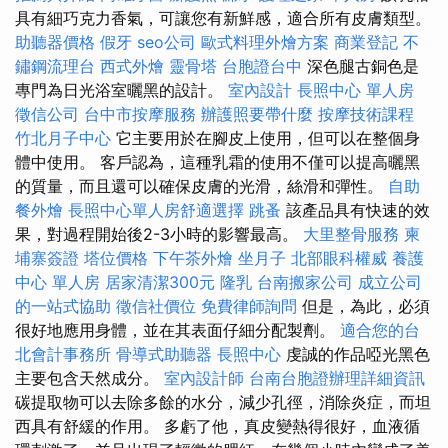
具有細巧克力香氣，可讓您有新鮮感，適合所有皮膚類型。
助聽器價格
假牙
seo公司
歐式料理外燴方案
商業登記
不
鏽鋼流理台
西式外燴
靈骨塔
台胞證台中
深色腿古銅色是
專門為日光浴室曬黑的設計。
室內設計
長照中心 單人房
徵信公司
台中市按摩服務
辦護照要帶什麼
按摩技術課程
竹北月子中心
它主要用於在腳皮上使用，但可以在整個身
體中使用。 客戶認為，這種乳霜的使用不僅可以提高曬黑
的質量，而且還可以確保皮膚的光滑，絲滑和彈性。
自助
餐外燴
長照中心單人房舒適選擇
跳蚤
該產品具有快速的效
果，對過程開始後2-3小時的影響最高。
大里整骨服務
柬
埔寨簽證
塔位價格
下午茶外燴
坐月子
北部眼科權威
養護
中心 單人房
居家清潔300元
隆乳
台南搬家公司
成立公司
的一站式協助
徵信社價位
免費律師詢問
但是，為此，必須
很好地應用身體，並在其表面仔細分配製劑。
適合您的台
北會計事務所
骨導式助聽器
長照中心
虔誠的作品啞光黑色
主要包含天然成分。
室內設計師
台南台胞證辦理詳細資訊
碳提取物可以去除多餘的水分，減少孔徑，消除炎症，而坦
西具有舒緩的作用。 多虧了他，真皮變熱得很好，血液循