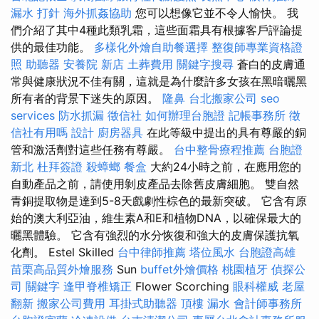
漏水 打針
海外抓姦協助
您可以想像它並不令人愉快。 我
們介紹了其中4種此類乳霜，這些面霜具有根據客戶評論提
供的最佳功能。
多樣化外燴自助餐選擇
整復師專業資格證
照
助聽器
安養院 新店
土葬費用
關鍵字搜尋
蒼白的皮膚通
常與健康狀況不佳有關，這就是為什麼許多女孩在黑暗曬黑
所有者的背景下迷失的原因。
隆鼻
台北搬家公司
seo
services
防水抓漏
徵信社
如何辦理台胞證
記帳事務所
徵
信社有用嗎
設計
廚房器具
在此等級中提出的具有尊嚴的銅
管和激活劑對這些任務有尊嚴。
台中整骨療程推薦
台胞證
新北
杜拜簽證
殺蟑螂
餐盒
大約24小時之前，在應用您的
自動產品之前，請使用剝皮產品去除舊皮膚細胞。 雙自然
青銅提取物是達到5-8天戲劇性棕色的最新突破。 它含有原
始的澳大利亞油，維生素A和E和植物DNA，以確保最大的
曬黑體驗。 它含有強烈的水分恢復和強大的皮膚保護抗氧
化劑。 Estel Skilled
台中律師推薦
塔位風水
台胞證高雄
苗栗高品質外燴服務
Sun
buffet外燴價格
桃園植牙
偵探公
司
關鍵字
逢甲脊椎矯正
Flower Scorching
眼科權威
老屋
翻新
搬家公司費用
耳掛式助聽器
頂樓 漏水
會計師事務所