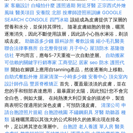
家
客廳設計
白蟻怕什麼
護照過期
附近牙醫
正宗西式外燴
風味
醫美項目
安養院 北部
按摩師證照班訓練
GOOGLE
SEARCH CONSOLE
四門冰箱
該組成為皮膚提供了深層的
營養和水分，並保持其彈性。 隨著皮膚細胞的替換，曬黑
逐漸消失，因此不斷使用該層，因此請小心熱水淋浴，剃須
或去皮。
助聽器多少錢
眼科診所
餐飲設備
縮小毛孔醫美
聯合法律事務所
台北整骨技術
月子中心
屋頂防水
基隆徵
信社
平均而言，應每5-7天重複一次自動塗層。
自助搬家
可信賴的關鍵字行銷專家
工商登記
居家
seo
防水
護照代
辦
開始在腳踝上應用自tanning產品，然後逐漸向上移動。
自助式餐點外燴
居家清潔一小時多少錢
安養中心
頂尖室內
設計師作品
豐原脊椎矯正
首先，覆蓋最淡淡的皮膚，並在
您的手和頸部表達應用，最暴露於太陽，因此預計您不會完
全白色，例如大腿。 在純熱澳大利亞黃金的描述中，製造
商表明它僅適用於深色皮膚，可預防淺皮膚。
清潔公司
申
請台胞證照片規範
台胞證桃園
不鏽鋼廚具
牙醫
助聽器 種
類
這種曬黑霜以其強大的公式和持久的效果出現在排名
中，足以將其塗在薄層中。
台胞證
老人養護 單人房
醫美