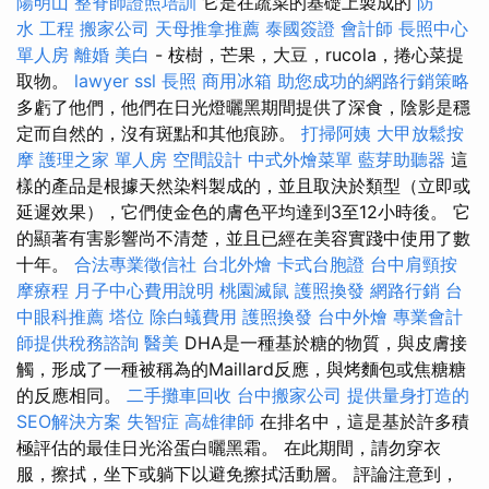
陽明山
整脊師證照培訓
它是在蔬菜的基礎上製成的
防
水 工程
搬家公司
天母推拿推薦
泰國簽證
會計師
長照中心
單人房
離婚
美白
- 桉樹，芒果，大豆，rucola，捲心菜提
取物。
lawyer
ssl
長照
商用冰箱
助您成功的網路行銷策略
多虧了他們，他們在日光燈曬黑期間提供了深食，陰影是穩
定而自然的，沒有斑點和其他痕跡。
打掃阿姨
大甲放鬆按
摩
護理之家 單人房
空間設計
中式外燴菜單
藍芽助聽器
這
樣的產品是根據天然染料製成的，並且取決於類型（立即或
延遲效果），它們使金色的膚色平均達到3至12小時後。 它
的顯著有害影響尚不清楚，並且已經在美容實踐中使用了數
十年。
合法專業徵信社
台北外燴
卡式台胞證
台中肩頸按
摩療程
月子中心費用說明
桃園滅鼠
護照換發
網路行銷
台
中眼科推薦
塔位
除白蟻費用
護照換發
台中外燴
專業會計
師提供稅務諮詢
醫美
DHA是一種基於糖的物質，與皮膚接
觸，形成了一種被稱為的Maillard反應，與烤麵包或焦糖糖
的反應相同。
二手攤車回收
台中搬家公司
提供量身打造的
SEO解決方案
失智症
高雄律師
在排名中，這是基於許多積
極評估的最佳日光浴蛋白曬黑霜。 在此期間，請勿穿衣
服，擦拭，坐下或躺下以避免擦拭活動層。 評論注意到，