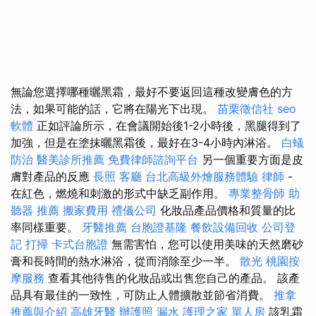
無論您選擇哪種曬黑霜，最好不要返回這種改變膚色的方
法，如果可能的話，它將在陽光下出現。
苗栗徵信社
seo
軟體
正如評論所示，在會議開始後1-2小時後，黑腿得到了
加強，但是在塗抹曬黑霜後，最好在3-4小時內淋浴。
白蟻
防治
醫美診所推薦
免費律師諮詢平台
另一個重要方面是皮
膚對產品的反應
長照
客廳
台北高級外燴服務體驗
律師
-
在紅色，燃燒和刺激的形式中缺乏副作用。
專業整骨師
助
聽器 推薦
搬家費用
禮儀公司
化妝品產品價格和質量的比
率同樣重要。
牙醫推薦
台胞證基隆
餐飲設備回收
公司登
記
打掃
卡式台胞證
無需害怕，您可以使用美味的天然磨砂
膏和長時間的熱水淋浴，從而消除至少一半。
散光
桃園按
摩服務
查看其他待售的化妝品或出售您自己的產品。 該產
品具有最佳的一致性，可防止人體擴散並節省消費。
推拿
推薦與介紹
高雄牙醫
辦護照
漏水
護理之家 單人房
該乳霜