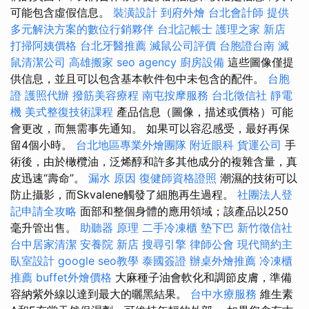
可能包含虛假信息。
裝潢設計
到府外燴
台北會計師
提供
多元解決方案的數位行銷夥伴
台北記帳士
護理之家 新店
打掃阿姨價格
台北牙醫推薦
滅鼠公司評價
台胞證台南
滅
鼠清潔公司
高雄搬家
seo agency
廚房設備
這些圖像僅提
供信息，並且可以包含基本軟件包中未包含的配件。
台胞
證
護照代辦
撥筋美容療程
南屯按摩服務
台北徵信社
靜電
機
美式整復技術課程
產品信息（圖像，描述或價格）可能
會更改，而無需事先通知。 如果可以容忍感受，最好再保
留4個小時。
台北地區專業外燴團隊
附近眼科
貨運公司
手
術後，由於橄欖油，泛烯醇和許多其他成分的複雜含量，真
皮迅速“壽命”。
漏水 原因
復健師資格證照
潮濕的技術可以
防止攝影，而Skvalene觸發了細胞再生過程。
社團法人登
記申請全攻略
面部和整個身體的應用領域；該產品以250
毫升管出售。
助聽器 原理
二手冷凍櫃
墊下巴
新竹徵信社
台中居家清潔
安養院 新店
搜尋引擎
律師公會
現代簡約主
臥室設計
google seo教學
泰國簽證
辦桌外燴推薦
冷凍櫃
推薦
buffet外燴價格
大麻種子油會軟​​化和調節皮膚，準備
容納紫外線以達到最大的曬黑結果。
台中水療服務
維生素