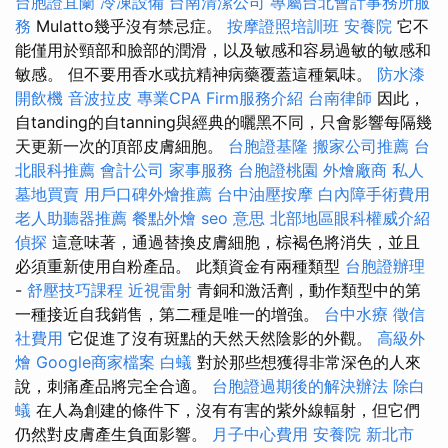
台胞證宜蘭
冷凍設備
台南清潔公司
專屬台北會計事務所服
務
Mulatto幾乎沒有禁忌症。
按摩證照培訓班
安養院
它不
能僅用於頸部和臉部的潤滑，以及敏感和容易過敏的敏感和
敏感。 但不要用香水或抗精神病藥覆蓋這種氣味。
防水漆
開飲機
音波拉皮
專業CPA Firm服務介紹
台南律師
因此，
自tanding的自tanning與經典的曬黑不同，只會影響每隔幾
天更新一次的頂部皮膚細胞。
台胞證基隆
搬家公司推薦
台
北眼科推薦
會計公司
家事服務
台胞證桃園
外燴廠商
私人
墓地買賣
用戶口碑外燴推薦
台中油壓按摩
白內障手術費用
老人助聽器推薦
餐點外燴
seo 意思
北部地區眼科權威介紹
偵探
這意味著，通過替換皮膚細胞，棕褐色將消失，並且
必須重新使用自粉產品。 此類資金有兩種類型
台胞證辦理
-
舒壓技巧課程
近視雷射
青銅和激活劑，動作類型中的第
一種接近自我銷售，第二種是唯一的增強。
台中水療
徵信
社費用
它促進了沒有斑點的天然天然陰影的外觀。
高級外
燴
Google商家檔案
白蟻
對於那些想獲得非常深色的人來
說，刺痛產品將完全合適。
台胞證過期後的解決辦法
除白
蟻
在人為創建的條件下，沒有有害的紫外線輻射，但它們
仍然對皮膚產生負面影響。
月子中心費用
安養院 新北市