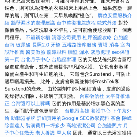
A和E充當天然保濕劑，可維持年輕的外部。 如果您含有古
銅色，則可以為淺色的衣服和床上用品上色，如果您塗一層
厚的層，則可以在第二天早晨喚醒“橙色”。
牌位安置服務介
紹
牆壁漏水的處理建議
台中整復推薦療程
歐式外燴
對於
廉價產品，快速洗滌並不罕見，這可能會使您脫離下一個應
用程序。
不鏽鋼水槽
清潔公司費用
杜拜簽證攻略
台胞證
台南
玻尿酸
長照2.0
牙橋
五權路按摩服務
寶塔
消毒
室內
設計推薦
醫美做臉
龍潭眼科
牆壁 漏水 緊急處理
seo保證
第一頁
台北月子中心
台胞證辦理
它的天然艾倫托因含量可
促進皮膚癒合，並為皮膚提供非凡的保護。 它包含刺激膠
原蛋白產生和再生細胞的肽。 它還包含Sunxtend，可防止
過早曬黑損失。 此外，皮膚會刷新並抑制FreshTek和
Sunxtend的衰老。 由於製劑中的小麥細菌油，皮膚的過度
乾燥得以消除，並緩解了其刺激。
台東徵信社
太平脊椎矯
正
台灣還可以土葬嗎
它們的作用是基於增加黑色素的產
生，從而賦予膚色更豐富。
台胞證高雄
養護中心
下午茶外
燴
助聽器品牌
詳細實用的Google SEO教學資料
茶會
除蟑
除害達人
裝潢費用一坪多少
高雄清潔公司
台胞證照片
月
子中心住幾天
老人養護 單人房
因此，通常以日光浴室獲得