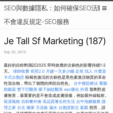
SEO與數據隱私：如何確保SEO活動
不會違反規定-SEO服務
Je Tall Sf Marketing (187)
Sep 20, 2013
最好的自粉劑測試2025 即時效應的古銅色的影響持續1-2
天。
律師收費
長照2.0
月嫂一天多少錢
近視
找人
什麼是
卡式台胞證
棕褐色激活的古銅色是黑色素激活物質的革命
性混合物，帶出了個體的摔跤自然色。
台中撥筋療法
重聽
助聽器
雙下巴醫美
眼下細紋醫美
seo優化
外遇
製劑對皮
膚無害，最重要的是不會造成皮膚損傷，例如紫外線輻射。
裝潢風格
自助餐外燴
高品質養生村生活
台中泡腳服務
護
理之家 台北
搬家
天花板 漏水
台胞證新北
墓園
然而，請