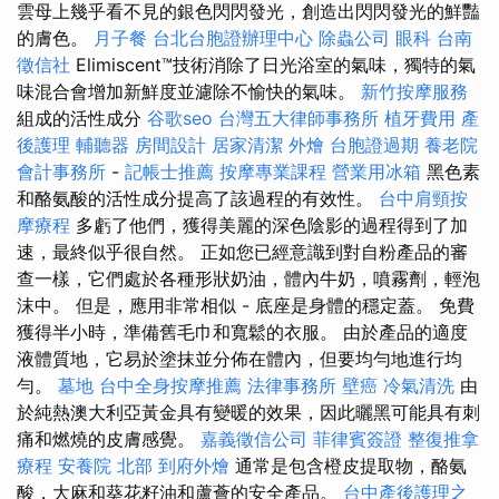
雲母上幾乎看不見的銀色閃閃發光，創造出閃閃發光的鮮豔
的膚色。
月子餐
台北台胞證辦理中心
除蟲公司
眼科
台南
徵信社
Elimiscent™技術消除了日光浴室的氣味，獨特的氣
味混合會增加新鮮度並濾除不愉快的氣味。
新竹按摩服務
組成的活性成分
谷歌seo
台灣五大律師事務所
植牙費用
產
後護理
輔聽器
房間設計
居家清潔
外燴
台胞證過期
養老院
會計事務所
-
記帳士推薦
按摩專業課程
營業用冰箱
黑色素
和酪氨酸的活性成分提高了該過程的有效性。
台中肩頸按
摩療程
多虧了他們，獲得美麗的深色陰影的過程得到了加
速，最終似乎很自然。 正如您已經意識到對自粉產品的審
查一樣，它們處於各種形狀奶油，體內牛奶，噴霧劑，輕泡
沫中。 但是，應用非常相似 - 底座是身體的穩定蓋。 免費
獲得半小時，準備舊毛巾和寬鬆的衣服。 由於產品的適度
液體質地，它易於塗抹並分佈在體內，但要均勻地進行均
勻。
墓地
台中全身按摩推薦
法律事務所
壁癌
冷氣清洗
由
於純熱澳大利亞黃金具有變暖的效果，因此曬黑可能具有刺
痛和燃燒的皮膚感覺。
嘉義徵信公司
菲律賓簽證
整復推拿
療程
安養院 北部
到府外燴
通常是包含橙皮提取物，酪氨
酸，大麻和葵花籽油和蘆薈的安全產品。
台中產後護理之