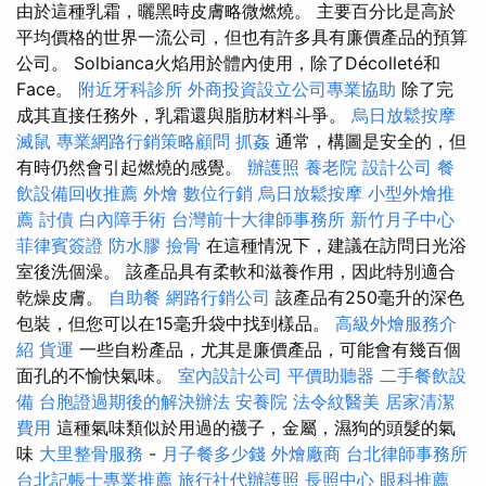
由於這種乳霜，曬黑時皮膚略微燃燒。 主要百分比是高於
平均價格的世界一流公司，但也有許多具有廉價產品的預算
公司。 Solbianca火焰用於體內使用，除了Décolleté和
Face。
附近牙科診所
外商投資設立公司專業協助
除了完
成其直接任務外，乳霜還與脂肪材料斗爭。
烏日放鬆按摩
滅鼠
專業網路行銷策略顧問
抓姦
通常，構圖是安全的，但
有時仍然會引起燃燒的感覺。
辦護照
養老院
設計公司
餐
飲設備回收推薦
外燴
數位行銷
烏日放鬆按摩
小型外燴推
薦
討債
白內障手術
台灣前十大律師事務所
新竹月子中心
菲律賓簽證
防水膠
撿骨
在這種情況下，建議在訪問日光浴
室後洗個澡。 該產品具有柔軟和滋養作用，因此特別適合
乾燥皮膚。
自助餐
網路行銷公司
該產品有250毫升的深色
包裝，但您可以在15毫升袋中找到樣品。
高級外燴服務介
紹
貨運
一些自粉產品，尤其是廉價產品，可能會有幾百個
面孔的不愉快氣味。
室內設計公司
平價助聽器
二手餐飲設
備
台胞證過期後的解決辦法
安養院
法令紋醫美
居家清潔
費用
這種氣味類似於用過的襪子，金屬，濕狗的頭髮的氣
味
大里整骨服務
-
月子餐多少錢
外燴廠商
台北律師事務所
台北記帳士專業推薦
旅行社代辦護照
長照中心
眼科推薦