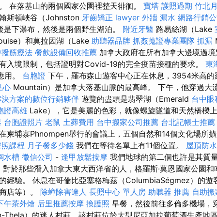
。 在落基山的兩個國家公園裡整天徘徊。
寶塔
護照過期
竹北
斯頓峽谷（Johnston
牙齒矯正
lawyer
外牆 漏水
網路行銷公
，然後是下瀑布，然後是兩個野生湖泊。
附近牙醫
路易絲湖（Lake
ouise）和莫拉因湖（Lake
助聽器品牌
抓姦蒐證專業團隊
抓漏
中撥筋療法
餐飲設備回收推薦
加拿大政府在所有加拿大邊境過境
有入境限制，包括證明對Covid-19的完全疫苗接種的要求。
東
動應用。
台胞證
下午，羅布森山遊客中心正在休息，3954米高的羅
點心
Mountain）是加拿大落基山脈的最高峰。 下午，他穿過大
解決方案的數位行銷夥伴
遊覽的盡頭是翡翠湖（Emerald
台中眼
胞證高雄
Lake），它是美麗的色彩，就像螺旋隧道和天然橋樑
器
台胞證照片
老鼠
土葬費用
台中搬家公司推薦
台北記帳士推薦
在柬埔寨Phnompen舉行的會議上，五個自然和14個文化場所
證照課程
月子餐多少錢
我們在等待名單上有11個位置。
屋頂防水
鋼水槽
徵信公司
-
逢甲放鬆按摩
我們地球的第二個也許是其質
o
對於那些潛入加拿大東大西洋省的人，格羅斯·莫恩國家公園和
經驗。 休息在哥倫比亞塞格梅茲（ColumbiaSégmez）的遊
品商店等）。
除蟑除害達人
長照中心 單人房
助聽器 推薦
自助搬
下午茶外燴
后里推薦按摩
換護照
早餐，然後前往多倫多機場，
a-on-Thela）的迷人村莊，該村莊位於大型尼亞加拉葡萄酒生產