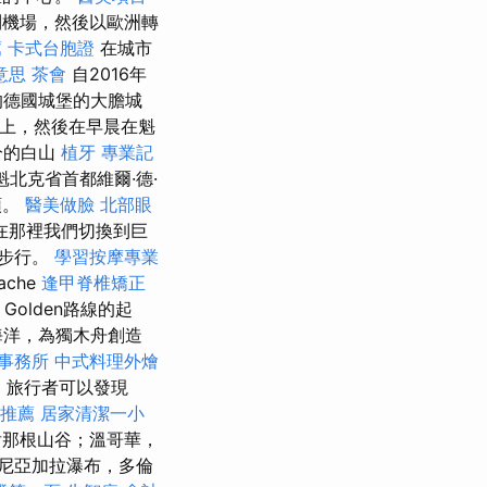
機場，然後以歐洲轉
薦
卡式台胞證
在城市
 意思
茶會
自2016年
的德國城堡的大膽城
早上，然後在早晨在魁
分的白山
植牙
專業記
北克省首都維爾·德·
頓。
醫美做臉
北部眼
在那裡我們切換到巨
下步行。
學習按摩專業
che
逢甲脊椎矯正
Golden路線的起
海洋，為獨木舟創造
事務所
中式料理外燴
司
旅行者可以發現
推薦
居家清潔一小
那根山谷；溫哥華，
尼亞加拉瀑布，多倫