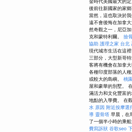
金時代美國最大的定
後前往新國家的家鄉
當然，這也取決於我
遠不會後悔在加拿大旅
然奇觀之一，尼亞加
克和蒙特利爾。
撿
協助
護理之家 台北
現代城市生活在這
三部分，大型新哥
客將有機會在加拿
各種印度部落的人種
或較大的島嶼。
桃
屋和豪華的別墅。 
滿活力和文化豐富的
地點的入學費。 在
水 原因
附近按摩選
導
靈骨塔
早晨，在馬
了一個半小時的乘船
費寫訴狀
谷歌seo