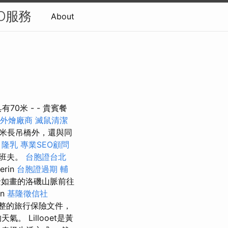
O服務
About
70米 - - 貴賓餐
外燴廠商
滅鼠清潔
7米長吊橋外，還與同
。
隆乳
專業SEO顧問
的班夫。
台胞證台北
rin
台胞證過期
輔
景如畫的洛磯山脈前往
on
基隆徵信社
完整的旅行保險文件，
 Lillooet是黃