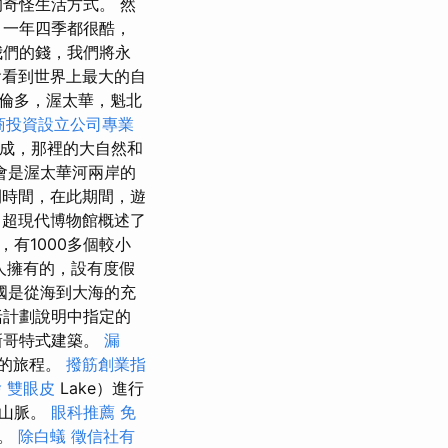
奇怪生活方式。 然
 一年四季都很酷，
我們的錢，我們將永
您會看到世界上最大的自
倫多，渥太華，魁北
商投資設立公司專業
成，那裡的大自然和
會是渥太華河兩岸的
時間，在此期間，遊
超現代博物館概述了
有1000多個較小
人擁有的，設有度假
國是從海到大海的充
括計劃說明中指定的
新哥特式建築。
漏
多的旅程。
撥筋創業指
燴
雙眼皮
Lake）進行
的山脈。
眼科推薦
免
河。
除白蟻
徵信社有