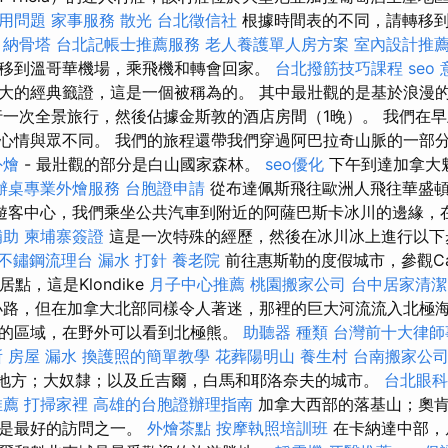
應用問題
家事服務
散光
台北徵信社
根據時間表的不同，請轉移到
。
納骨塔
台北記帳士推薦服務
老人養護單人房方案
室內設計推
移到溫哥華機場，乘飛機和轉會回家。
台北撥筋技巧課程
seo
大的經典籤證，這是一個被稱為的。 其中最壯觀的是基於浪漫
行一次全景旅行，然後佔據金斯敦的酒店房間（1晚）。 我們在
心情與眾不同。 我們的旅程還帶我們穿過阿巴拉奇山脈的一部
外燴
- 最壯觀的部分是白山國家森林。
seo優化
下午到達加拿大魁
辦桌專業外燴服務
台胞證申請
從布達佩斯飛往歐洲人飛往華盛
遊客中心，我們乘坐公共汽車到附近的阿薩巴斯卡冰川的邊緣，
補助
柬埔寨簽證
這是一次特殊的經歷，然後在冰川冰上進行以
不鏽鋼流理台
漏水 打針
養老院
前往惠斯勒的度假城市，參觀Ca
的定居點，這是Klondike
月子中心推薦
桃園搬家公司
台中居家清潔
小路，但在加拿大北部同樣令人著迷，那裡的巨大河流流入北極
的區域，在野外可以看到北極熊。
助聽器 種類
台灣前十大律師
所
房屋 漏水
換護照的簡單教學
花葬陽明山
養生村
台南搬家公
公園等地方；大奴隸；以及丘吉爾，白馬和耶洛奈夫的城市。
台北眼科
推薦
打掃家裡
高雄的台胞證辦理指南
加拿大西部的落基山；奧肯
里是最好的訪問之一。
外燴茶點
按摩執照培訓班
在卡納達中部，