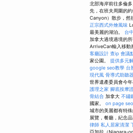
北部海岸前往多倫多
先，在班夫周圍的約翰
Canyon）散步
正宗西式外燴風味
L
最美麗的湖泊。
台
加拿大過境過境的所
ArriveCan輸入移
客廳設計
查ip
會議
家公園。
提供多元
google seo教學
台
現代風
骨導式助聽
世界遺產委員會今年
護理之家
腳底按摩
骨結合
加拿大
不鏽
國家。
on page se
城市的美麗都有特殊的
展覽，餐廳，紀念
律師
私人居家清潔
亞加拉（Niagar