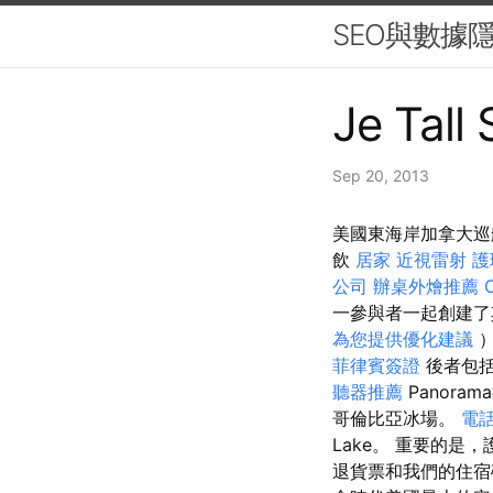
SEO與數據
Je Tall 
Sep 20, 2013
美國東海岸加拿大巡航a
飲
居家
近視雷射
護
公司
辦桌外燴推薦
一參與者一起創建了
為您提供優化建議
菲律賓簽證
後者包括巨
聽器推薦
Panoram
哥倫比亞冰場。
電
Lake。 重要的
退貨票和我們的住宿確