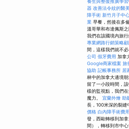
養生與整復推廣學
器
改善法令紋的醫
障手術
新竹月子中
業
早餐，然後在多倫
溫哥華和布達佩斯之
我們在該國境內旅行
專業網路行銷策略顧
間，這樣我們就不
公司
假牙費用
加拿
Google商家檔案
旅
協助
記帳事務所
居
林中的加拿大邊境朝北
留了一小段時間，該
樣的監視點，我們在
魔力。
宜蘭外燴
助
長，100米深的裂縫
價格
白內障手術費
發，西歐轉移到加
間），轉移到市中心