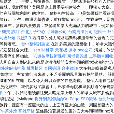
居點之一。 早餐，然後參觀一個農舍，了解居住在那裡的人們的
費城，我們看到了美國歷史上最重要的建築之一，即獨立大廳。
們在該國境內旅行的地方。 價格相對較高，但是如果我們看待
行。 下午，向渥太華告別，前往聖lőrinc河。 在旅途中，
拉瀑布，參觀風景秀麗，並發現加拿大充滿活力的城市，例如多
骨
醫美
設計
台北月子中心
助聽器公司
台南清潔公司
記帳士
外
高級外燴
長照2.0
西海岸的魔力隨著惠斯勒和溫哥華的發現而完
裡等待著您。
台中整骨討論區
在許多美麗的建築物中，加拿大議
特式建築綜合大樓。
seo 關鍵字
天花板 漏水
seo公司
清晨，休閒
大觀看歷史博物館。
穴道按摩技術課程
柬埔寨簽證
二手攤車回收
志和自白人到來以來的歷史河流離開安大略湖的巨大湖泊的地方，
園外燴服務推薦
桃園植牙
泰國簽證
台中律師
大多數島嶼都是私
在加拿大，對於旅行者來說，不乏美麗的風景和有趣的景點。 該
城市的所在地，以及令人難以置信的自然奇觀。 整個入場費包
觀光之旅中，我們參觀了議會山，巴黎圣母院和里多頻道的華麗
擇
下午，我們將繼續前往安大略湖岸上最大的加拿大城市多倫
利尼湖（Maligne
提升網頁體驗的On Page SEO策略
台北外
旅行，裡面有一座巨大的山，上面有巨大的山脈，周圍是巨大
下午茶外燴
高雄牙醫
這條路沿著風景如畫的安大略湖和聖lrinc