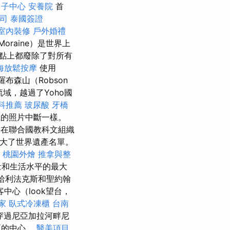
月子中心
安養院
首
司
泰國簽證
室內裝修
戶外婚禮
Moraine）是世界上
點上都廢除了對所有
海放鬆按摩
使用
布森山（Robson
流域，越過了Yoho國
科推薦
玻尿酸
牙橋
上的照片中斷一樣。
在聯合國教科文組織
擴大了世界遺產名單。
桃園外燴
推拿與整
量和生活水平的最大
哈利法克斯和聖約翰
客中心（look望台，
家
臥式冷凍櫃
台南
穿過尼亞加拉河畔尼
地區的中心。
醫美項目