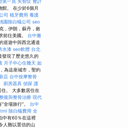
保證第一頁
失智症
會計
館。 在少於6個月
公司
植牙費用
養護
桃園除白蟻公司
seo
克，伊朗，蘇丹，敘
要求前往美國。
台中搬
的巡遊中與西北通道
防水漆
seo軟體
台北
後發現了歷史悠久的
薦
月子中心住幾天
如
塔，為這座城市，聖約
新店
台中按摩整骨
。
廚房器具
偵探
護
居住。 大多數居住在
整復與整骨治療
現代
“全場旅行”。
台中
html
除白蟻費用
全
泊中有60％在這裡
令人難以置信的山