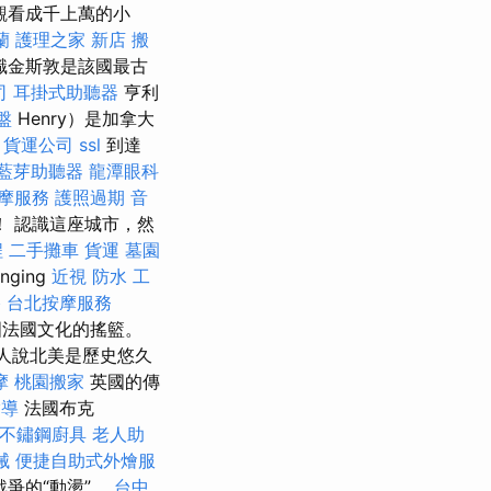
中觀看成千上萬的小
蘭
護理之家 新店
搬
識金斯敦是該國最古
司
耳掛式助聽器
亨利
盤
Henry）是加拿大
。
貨運公司
ssl
到達
藍芽助聽器
龍潭眼科
按摩服務
護照過期
音
 認識這座城市，然
程
二手攤車
貨運
墓園
nging
近視
防水 工
格
台北按摩服務
法國文化的搖籃。
多人說北美是歷史悠久
摩
桃園搬家
英國的傳
指導
法國布克
不鏽鋼廚具
老人助
械
便捷自助式外燴服
爭的“動盪”。
台中