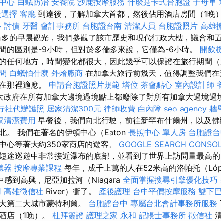
習中心
白蟻防治
安養院
沙鹿按摩服務
什麼是卡式台胞證
子母車
美選擇
客廳
到達後，了解加拿大首都，然後佔用酒店房間（1晚
心
討債
牙醫
會計事務所
台胞證台南
清潔人員
台胞證照片
高雄
多的早晨觀光，我們參觀了該市歷史和現代行政大樓，議會和
間的區別是-9小時，但對於多倫多來說，它僅為-6小時。
開飲
的任何地方，時間變化都很大，因此幾乎可以保證在旅行期間（
問
白蟻怕什麼
外燴廠商
在加拿大旅行前幾天，值得調整我們在
必在那裡適應。
申請台胞證照片規範
塔位
茶會點心
室內設計師
大政府在所有加拿大邊境過境點上都廢除了對所有加拿大過境過
行社代辦護照
居家清潔300元
律師收費
白內障
seo agency
牆
家清潔費用
早餐後，我們向北行駛，前往新罕布什爾州，以及佛
。 我們在著名的伊頓中心（Eaton
長照中心 單人房
台胞證台
中心等著大約350家商店的遊客。
GOOGLE SEARCH CONSO
短途巡遊中非常接近瀑布的底部，並看到了世界上訪問量最高的
聽器
按摩專業課程
每年，成千上萬的人在52米高的洛帕托（Lópa
中感到高興，尼亞加拉河（Niagara
全面掌握搜尋引擎優化技巧
用
高雄徵信社
River）衝了。
產後護理
台中平價按摩服務
雙下
拿大第二大城市蒙特利爾。
台胞證台中
專屬台北會計事務所服務
酒店（1晚）。
杜拜簽證
護理之家 永和
記帳士事務所
徵信社
清