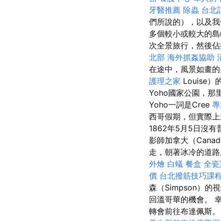
牙醫推薦
除蟲
台北
們所說的），以及我
多個較小或較大的
次全景旅行，然後佔
北部
海外抓姦協助
在途中，風景如畫的美
護理之家
Louis
Yoho國家公園，
Yoho一詞是Cree
專
西哥假期，但實際上
1862年5月5日沒有
影師加拿大（Can
走，朝著冰冷的道
外燴
白蟻
餐盒
全瓷
價
台北撥筋技巧課
森（Simpson
回溫哥華的機會。 
轉會前往布達佩斯。