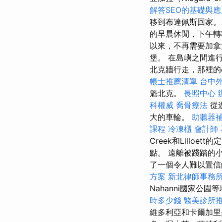
解答SEO的基礎與
移到布達佩斯回家
的早晨休閒，下午轉
以來，不再需要加拿
堡。 在島嶼之間進
北克牆行走，那裡的
帳士推薦清單
台中
魁北克。
長照中心
科權威
喬骨療法
從
大的車輪。
助聽器
課程
冷凍櫃
會計師
Creek和Lilloett
點。 遠離被踐踏的
了一個令人難以置信
方案
新北律師事務
Nahanni國家
時多少錢
醫美診所
維多利亞和卡爾加