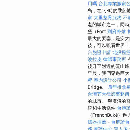
用嗎
台北專業搬家
島，在1小時的乘船旅
家
大里整骨服務
不
老的城市之一，同
堡（Fort
到府外燴
最大的要塞，是安大
後，可以觀看世界上
台胞證申請
北投撥
波拉皮
律師事務所
後升至附近的硫山峰
早晨，我們穿過巨大的
程
室內設計公司
小
Bridge。
后里推拿
台灣五大律師事務所
的城市。 與膚淺的
統和生活條件
台胞
（FrenchBuké
聽器推薦
-
台胞證台
務
養護中心 單人房