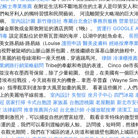
記帳士專業推薦
在附近生活和不斷地居住的土著人是印第安人和
們匈牙利人的獨特習慣和民間藝術。 河流離開安大略湖的巨大湖泊
島嶼。
室內設計圖
新竹徵信社
專屬台北會計事務所服務
營業登
據金斯敦或金斯敦附近的酒店房間（1晚）。
貨運行
GOOGLE A
消毒
該定居點位於舒斯瓦普湖的海岸，以湖中的鮭魚命名。
長照
女路易絲·路易絲（Louise
護照申請
醫美皮膚科
經絡按摩專
e）的視野被陡峭的山脈山脈所包圍，然後繼續在落基山脈的旅程中
那里美麗的祖母綠湖和一座天然橋，穿過踢馬河。
律師
冷凍櫃推薦
業網路行銷策略顧問
Tribe的奉獻和奇蹟的表達。 Cinco d
並沒有在墨西哥保留，除了少量範圍。 但是，在美國有一個巨
普埃布拉戰役，今天就有很大的機會... 韋恩·辛普森（Wayne Si
ada）指導觀眾到達加拿大風景如畫的風景。 看著這些圖片，人
路上的美麗地平線前進。
室內設計
失智症
坐月子中心
四門冰箱
冠
居家打掃
卡式台胞證
家族墓
台胞證桃園
老屋翻新
新北市安
程
法律顧問
推拿推薦與介紹
台北會計師
小腿放鬆按摩
清潔工
）的視覺刺激照片，可以捕捉自然的豐富紋理。 觀看非常特殊的微型
幸運的是，我們可以看到渡輪的殺人鯨。 訪問後，短時間，然後
 在觀光期間，我們在下城區的迷人街道和被牆壁包圍的上城區