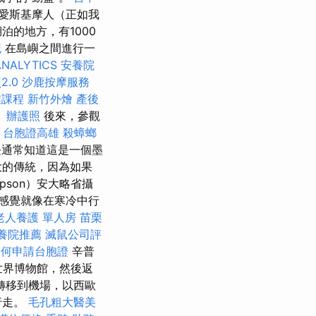
愛斯基摩人（正如我
的地方，有1000
記
在島嶼之間進行一
NALYTICS
安養院
2.0
沙鹿按摩服務
業課程
新竹外燴
產後
。
辦護照
後來，參觀
台胞證高雄
殺蟑螂
e市長通常知道這是一個墨
大的傳統，因為如果
mpson）安大略省攝
們感覺就像在寒冷中行
老人養護 單人房
苗栗
養院推薦
滅鼠公司評
如何申請台胞證
辛普
世界博物館，然後返
轉移到機場，以西歐
行走。
毛孔粗大醫美