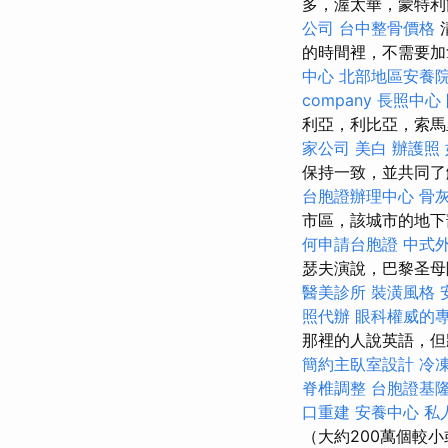
多，渥太華，蒙特利
公司
台中整骨價格
的時間裡，不需要
中心
北部地區安養
company
長照中心
利亞，利比亞，索馬
家公司
美白
辦護照
保持一致，並共同了
台胞證辦理中心
骨
市區，該城市的地下
何申請台胞證
中式
瑟夫演說，巴黎圣母
醫美診所
裝潢風格
照代辦
眼科權威的
那裡的人說英語，但
簡約主臥室設計
冷
脊椎調整
台胞證基
口重建
安養中心
私
（大約200萬個較