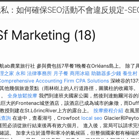
隱私：如何確保SEO活動不會違反規定-SE
Sf Marketing (18)
b農業旅行社 參與費包括7早餐1晚餐在Orléans島上。 除了具有
理之家 永和
法律事務所
月子餐
商用冰箱
助聽器多少錢
養生村
Comprehensive Accounting Firm CPA Solutions
深峽谷的13
其他幾個旅遊景點（雨林樹上的人行道路徑，圖騰柱的收藏等
）。
全身放鬆按摩
我們到達班夫國家公園，然後到達鮑爾河谷
大的Frontenac城堡酒店，該酒店已成為城市的象徵，而Duffe
a教授則建在St.LőrincRiver上方的露台上。
按摩療程介紹
在風
話查詢
在途中，查看湖弓，Crowfoot
local seo
Glacier和Peyt
是，護照必須從旅行結束後再有效六個月。 進入後，當局可以請求
認。 加拿大位於溫帶和寒冷的氣候區，但整個國家都有極端的天氣。