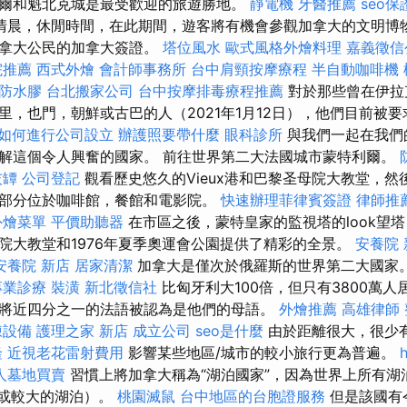
爾和魁北克城是最受歡迎的旅遊勝地。
靜電機
牙醫推薦
seo
清晨，休閒時間，在此期間，遊客將有機會參觀加拿大的文明博物
加拿大公民的加拿大簽證。
塔位風水
歐式風格外燴料理
嘉義徵信
院推薦
西式外燴
會計師事務所
台中肩頸按摩療程
半自動咖啡機
防水膠
台北搬家公司
台中按摩排毒療程推薦
對於那些曾在伊拉
里，也門，朝鮮或古巴的人（2021年1月12日），他們目前被
如何進行公司設立
辦護照要帶什麼
眼科診所
與我們一起在我們
解這個令人興奮的國家。 前往世界第二大法國城市蒙特利爾。
灰罈
公司登記
觀看歷史悠久的Vieux港和巴黎圣母院大教堂，然
部分位於咖啡館，餐館和電影院。
快速辦理菲律賓簽證
律師推
外燴菜單
平價助聽器
在市區之後，蒙特皇家的監視塔的look望
院大教堂和1976年夏季奧運會公園提供了精彩的全景。
安養院 
安養院 新店
居家清潔
加拿大是僅次於俄羅斯的世界第二大國家
專業診療
裝潢
新北徵信社
比匈牙利大100倍，但只有3800萬人
將近四分之一的法語被認為是他們的母語。
外燴推薦
高雄律師
凍設備
護理之家 新店
成立公司
seo是什麼
由於距離很大，很少有
隆
近視老花雷射費用
影響某些地區/城市的較小旅行更為普遍。
人墓地買賣
習慣上將加拿大稱為“湖泊國家”，因為世界上所有湖
小或較大的湖泊）。
桃園滅鼠
台中地區的台胞證服務
但是該國有