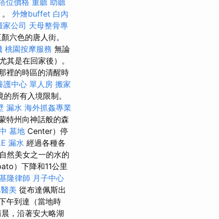
塔位價格
重聽 助聽
）。
外燴buffet
白內
搬家公司
天母整骨專
五顏六色的唐人街。
機
桃園按摩服務
無論
尤其是在回家後）。
那裡的時區的清醒時
養護中心 單人房
搬家
境的所有入境限制。
壁 漏水
海外抓姦專業
蒙特州向神話般的森
中
墓地
Center）停
LE
漏水
經過各種各
自然美女之一的水的
to）下降和11公里
基隆律師
月子中心
巴醫美
從布達佩斯出
下午到達（當地時
晨，沿著安大略湖