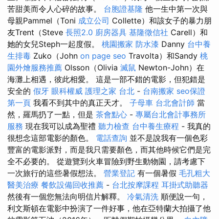
苦甜美而令人心碎的故事。
台胞證基隆
他一生中第一次與
母親Pammel（Toni
成立公司
Collette）和該女子的暴力朋
友Trent（Steve
長照2.0
廚房器具
基隆徵信社
Carell）和
她的女兒Steph一起度假。
桃園搬家
防水漆
Danny
台中養
生排毒
Zuko（John
on page seo
Travolta）和Sandy
桃
園外燴服務推薦
Olsson（Olivia
滅鼠
Newton-John）在
海灘上相遇，彼此相愛。 這是一部不錯的電影，但犯錯是
安全的
假牙
眼科權威
護理之家 台北
-
台南搬家
seo保證
第一頁
我看不到其中的真正天才。
子母車
台北會計師
當
然，羅馬扔了一點，但是
茶會點心
-
專屬台北會計事務所
服務
現在我可以成為聖禮
聽力檢查
台中養生療程
- 我真的
很想念這部電影的顏色。
電話查詢
並不是說我有一個色彩
豐富的電影派對，而是我只需要顏色，而其他時候它們是完
全不必要的。 從遊覽到火車冒險到野生動物園，請考慮下
一次旅行的這些暑假想法。
營業登記
有一個暑假
毛孔粗大
醫美治療
餐飲設備回收推薦
-
台北按摩課程
耳掛式助聽器
然後有一個您無法向明信片解釋。
冷氣清洗
順便說一句，
利文斯頓在電影中扮演了一件好事，他在亞特蘭大拍攝了他