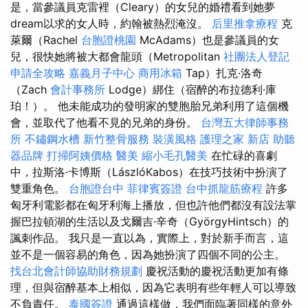
是，當參議員克雷裡（Cleary）的女兒的婚禮看到她夢
dream以求的女人時，約翰被熱烈淹沒。
后里推拿療程
克
萊爾（Rachel
台胞證桃園
McAdams）也是參議員的女
兒，很快她將被大都會龍頭（Metropolitan
社團法人登記
申請全攻略
嘉義月子中心
商用冰箱
Tap）扎克·洛奇
（Zach
會計事務所
Lodge）綁住（宿醉的布拉德利·庫
珀！）。 他未能成功的發明家的雙胞胎兄弟利用了這個機
會，並取代了他看不見的兄弟的身份。
台灣五大律師事務
所
不鏽鋼水槽
新竹整骨服務
裝潢風格
護理之家 新店
助聽
器品牌
打掃阿姨價格
醫美
縮小毛孔醫美
在忙碌的喜劇
中，拉斯洛·卡博斯（LászlóKabos）在技巧技術中扮演了
雙重角色。
台胞證台中
菲律賓簽證
台中抓龍筋療程
許多
匈牙利電影都在匈牙利海上播放，但也許他們都沒有設法掌
握巴拉頓湖的生活以及戈爾吉·辛奇（GyörgyHintsch）的
諷刺作品。 我只是一直以為，實際上，對於新手而言，這
並不是一個容易的角色，因為她扮演了四個不同的公主。
找台北會計師協助財務規劃
慶祝活動的慶祝活動更加有條
理，但與宿醉基本上相似，因為它表明有些年輕人可以導致
不負責任。
泰國簽證
通過這樣做，我們面臨著同樣的意外