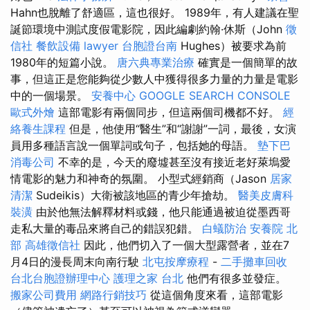
Hahn也脫離了舒適區，這也很好。 1989年，有人建議在聖
誕節環境中測試度假電影院，因此編劇約翰·休斯（John
徵
信社
餐飲設備
lawyer
台胞證台南
Hughes）被要求為前
1980年的短篇小說。
唐六典專業治療
確實是一個簡單的故
事，但這正是您能夠從少數人中獲得很多力量的力量是電影
中的一個場景。
安養中心
GOOGLE SEARCH CONSOLE
歐式外燴
這部電影有兩個同步，但這兩個司機都不好。
經
絡養生課程
但是，他使用“醫生”和“謝謝”一詞，最後，女演
員用多種語言說一個單詞或句子，包括她的母語。
墊下巴
消毒公司
不幸的是，今天的廢墟甚至沒有接近老好萊塢愛
情電影的魅力和神奇的氛圍。 小型式經銷商（Jason
居家
清潔
Sudeikis）大衛被該地區的青少年搶劫。
醫美皮膚科
裝潢
由於他無法解釋材料或錢，他只能通過被迫從墨西哥
走私大量的毒品來將自己的錯誤犯錯。
白蟻防治
安養院 北
部
高雄徵信社
因此，他們切入了一個大型露營者，並在7
月4日的漫長周末向南行駛
北屯按摩療程
-
二手攤車回收
台北台胞證辦理中心
護理之家 台北
他們有很多並發症。
搬家公司費用
網路行銷技巧
從這個角度來看，這部電影