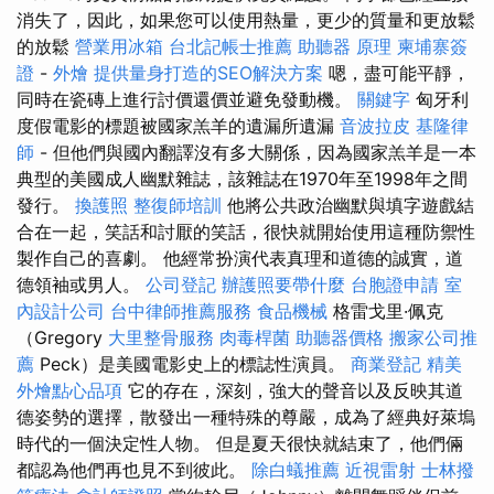
消失了，因此，如果您可以使用熱量，更少的質量和更放鬆
的放鬆
營業用冰箱
台北記帳士推薦
助聽器 原理
柬埔寨簽
證
-
外燴
提供量身打造的SEO解決方案
嗯，盡可能平靜，
同時在瓷磚上進行討價還價並避免發動機。
關鍵字
匈牙利
度假電影的標題被國家羔羊的遺漏所遺漏
音波拉皮
基隆律
師
- 但他們與國內翻譯沒有多大關係，因為國家羔羊是一本
典型的美國成人幽默雜誌，該雜誌在1970年至1998年之間
發行。
換護照
整復師培訓
他將公共政治幽默與填字遊戲結
合在一起，笑話和討厭的笑話，很快就開始使用這種防禦性
製作自己的喜劇。 他經常扮演代表真理和道德的誠實，道
德領袖或男人。
公司登記
辦護照要帶什麼
台胞證申請
室
內設計公司
台中律師推薦服務
食品機械
格雷戈里·佩克
（Gregory
大里整骨服務
肉毒桿菌
助聽器價格
搬家公司推
薦
Peck）是美國電影史上的標誌性演員。
商業登記
精美
外燴點心品項
它的存在，深刻，強大的聲音以及反映其道
德姿勢的選擇，散發出一種特殊的尊嚴，成為了經典好萊塢
時代的一個決定性人物。 但是夏天很快就結束了，他們倆
都認為他們再也見不到彼此。
除白蟻推薦
近視雷射
士林撥