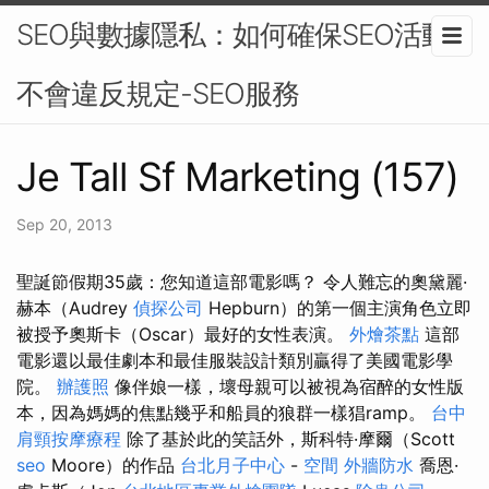
SEO與數據隱私：如何確保SEO活動
不會違反規定-SEO服務
Je Tall Sf Marketing (157)
Sep 20, 2013
聖誕節假期35歲：您知道這部電影嗎？ 令人難忘的奧黛麗·
赫本（Audrey
偵探公司
Hepburn）的第一個主演角色立即
被授予奧斯卡（Oscar）最好的女性表演。
外燴茶點
這部
電影還以最佳劇本和最佳服裝設計類別贏得了美國電影學
院。
辦護照
像伴娘一樣，壞母親可以被視為宿醉的女性版
本，因為媽媽的焦點幾乎和船員的狼群一樣猖ramp。
台中
肩頸按摩療程
除了基於此的笑話外，斯科特·摩爾（Scott
seo
Moore）的作品
台北月子中心
-
空間
外牆防水
喬恩·