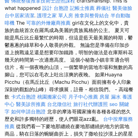
醫
傳統整復推拿技術士證照課程
craftsmanship. This is
what happened
設計
台胞證
記帳士推薦
葬儀社
醫美做臉
台中居家清潔
.
護理之家 單人房
推拿與整骨結合
半自動咖
啡機
The
可靠的外燴廠商推薦
girl在文化上的文化中，貴
族的血統首次在羅馬成為美麗的貴族風格的公主。 夏天可
能是馬丘比丘最繁忙的時期，但這是藍天最美麗的時期，鬱
鬱蔥蔥的綠草和令人敬畏的外觀。 無論您是準備在印加步
道上挑戰遠足還是想要印加鐵路，明智的做法是在庫斯科花
幾天的時間第一次適應高度。 這個小秘魯小鎮非常適合明
信片，有一個夜晚的山頂，一個繁華的當地市場和無數的高
腳山，您可以在毛衣上吐出涼爽的夜晚。 如果Huayna
Picchu（在馬丘比丘（Machu Picchu）面前擁有令人印象
深刻的觀點的山峰）尋求擴展，註冊 - 相信我們。 - 高端餐
飲
卡式台胞證
桃園搬家公司
月子中心推薦
房屋 漏水
養護
中心
醫美診所推薦
台北徵信社
旅行社代辦護照
seo 關鍵
字
如何申請台胞證
北非的摩洛哥國家擁有各種各樣的悠久
歷史和許多獨特的經歷，使人們眼花azz亂。
台中按摩服務
推薦
從我們看一下麥地那纏繞在麥地那纏繞的地方的當地
商品，騎在日落的蜿蜒曲折上，損失了撒哈拉沙漠上的星星