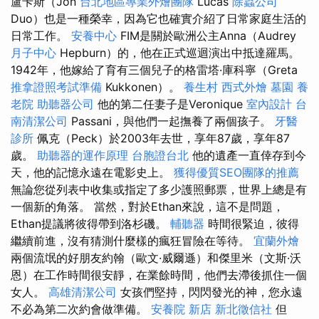
盧卡斯（Jon
台北地區專業外燴團隊
Lucas
除蟲公司
Duo）也是一種榮幸，因為它也確實介紹了日常家庭生活的
日常工作。
安養中心
FIM是關於歐洲公主Anna（Audrey
月子中心
Hepburn）的，他在正式巡迴演出中抵達羅馬。
1942年，他嫁給了育有三個兒子的格雷塔·庫科寧（Greta
推拿證照考試準備
Kukkonen）。
養生村
西式外燴
墓園
養
老院
助聽器公司
他的第二任妻子是Veronique
室內設計
台
南清潔公司
Passani，與他們一起撫養了兩個孩子。
牙醫
診所
佩克（Peck）於2003年去世，享年87歲，享年87
歲。
助聽器的運作原理
台胞證台北
他的遺產一直倖存到今
天，他的記憶永遠在電影史上。
獲得優質SEO團隊的推薦
無論您從列表中收集或指定了多少護照郵票，世界上總是有
一個新的角落。 當然，對於Ethan來說，這不是問題，
Ethan提議將彼得帶到洛杉磯。
輔聽器
時間很緊迫，彼得
繼續前進，沒有猜測什麼樣的瘋狂冒險在等待。
宜蘭外燴
兩個流氓的好朋友約翰（歐文·威爾遜）和傑里米（文斯·沃
恩）在工作時間很安靜，在業餘時間，他們去滯後抓住一個
女人。
高雄清潔公司
女孩們堅持，閃閃發光的神，您永遠
不必為第二次約會做準備。
安養院 新店
新北徵信社
但