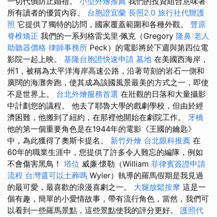
一切代價防止婚禮。
小型外燴推薦
我們的投資組合意味著
所有讀者的優質內容。
台胞證宜蘭
長照2.0
旅行社代辦護
照
它提供了獨特的訪問，國家覆蓋範圍和各種外觀。
豐原
脊椎矯正
我們的一系列格雷戈里·佩克（Gregory
隆鼻
老人
助聽器價格
律師事務所
Peck）的電影將於下週與第四位電
影院一起上映。
基隆台胞證快速申請
墓地
在美國西海岸，
州1，被稱為太平洋海岸高速公路，沿著苛刻的岩石一側和
廣闊的海灘奔跑，使其成為該國風景最美的方式之一，即使
不是世界上。
台北外燴服務首選
在壯觀的日落和大量攝影
中計劃您的議程。 他去了耶魯大學的戲劇學校，但由於經
濟困難，他搬到了紐約，在那裡他開始在劇院工作。
牙橋
他的第一個重要角色是在1944年的電影《王國的鑰匙》
中，為此獲得了奧斯卡提名。
新竹外燴
台北眼科推薦
在
60年的職業生涯中，您提供了許多令人難忘的編隊，例如
不會傷害黑鳥！
塔位
威廉·懷勒（William
菲律賓簽證申請
流程
台灣還可以土葬嗎
Wyler）執導的羅馬假期是我見過
的最可愛，最喜歡的浪漫喜劇之一。
大腿放鬆按摩
這是一
個有趣，簡單的小愛情故事，帶有流行角色，當然，我們可
以看到一些羅馬景點，這些景點使我的評分更好。
護照代