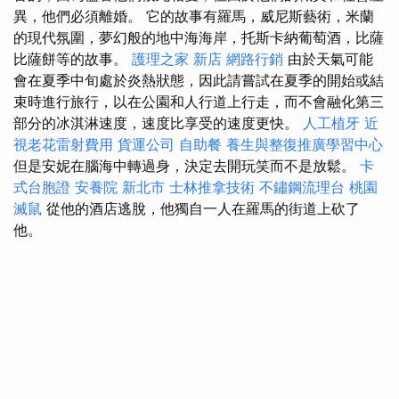
異，他們必須離婚。 它的故事有羅馬，威尼斯藝術，米蘭
的現代氛圍，夢幻般的地中海海岸，托斯卡納葡萄酒，比薩
比薩餅等的故事。
護理之家 新店
網路行銷
由於天氣可能
會在夏季中旬處於炎熱狀態，因此請嘗試在夏季的開始或結
束時進行旅行，以在公園和人行道上行走，而不會融化第三
部分的冰淇淋速度，速度比享受的速度更快。
人工植牙
近
視老花雷射費用
貨運公司
自助餐
養生與整復推廣學習中心
但是安妮在腦海中轉過身，決定去開玩笑而不是放鬆。
卡
式台胞證
安養院 新北市
士林推拿技術
不鏽鋼流理台
桃園
滅鼠
從他的酒店逃脫，他獨自一人在羅馬的街道上砍了
他。