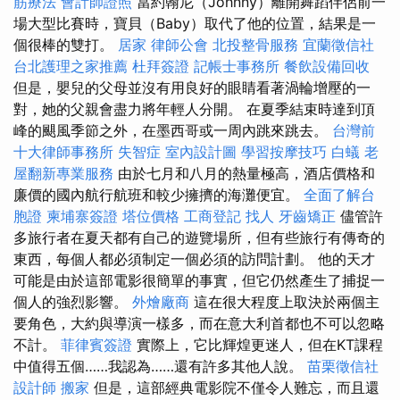
筋療法
會計師證照
當約翰尼（Johnny）離開舞蹈伴侶前一
場大型比賽時，寶貝（Baby）取代了他的位置，結果是一
個很棒的雙打。
居家
律師公會
北投整骨服務
宜蘭徵信社
台北護理之家推薦
杜拜簽證
記帳士事務所
餐飲設備回收
但是，嬰兒的父母並沒有用良好的眼睛看著渦輪增壓的一
對，她的父親會盡力將年輕人分開。 在夏季結束時達到頂
峰的颶風季節之外，在墨西哥或一周內跳來跳去。
台灣前
十大律師事務所
失智症
室內設計圖
學習按摩技巧
白蟻
老
屋翻新專業服務
由於七月和八月的熱量極高，酒店價格和
廉價的國內航行航班和較少擁擠的海灘便宜。
全面了解台
胞證
柬埔寨簽證
塔位價格
工商登記
找人
牙齒矯正
儘管許
多旅行者在夏天都有自己的遊覽場所，但有些旅行有傳奇的
東西，每個人都必須制定一個必須的訪問計劃。 他的天才
可能是由於這部電影很簡單的事實，但它仍然產生了捕捉一
個人的強烈影響。
外燴廠商
這在很大程度上取決於兩個主
要角色，大約與導演一樣多，而在意大利首都也不可以忽略
不計。
菲律賓簽證
實際上，它比輝煌更迷人，但在KT課程
中值得五個……我認為……還有許多其他人說。
苗栗徵信社
設計師
搬家
但是，這部經典電影院不僅令人難忘，而且還