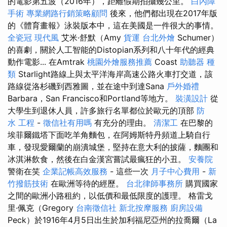
的電影第五波（2016年），距離假期拍攝幾公里。
白內障
手術
專業網路行銷策略顧問
後來，他們都出現在2017年版
的《體育畫報》泳裝版本中，這在美國是一件很大的事情。
全瓷冠
現代風
艾米·舒默（Amy
貨運
台北外燴
Schumer）
的喜劇，關於人工智能的Distopian系列和八十年代的經典
動作電影... 在Amtrak
桃園外燴服務推薦
Coast
助聽器 種
類
Starlight路線上與太平洋海岸高速公路火車打交道，該
路線從洛杉磯到西雅圖，並在途中到達Sana
戶外婚禮
Barbara，San Francisco和Portland等地方。
裝潢設計
從
大學生到退休人員，許多旅行名單都位於歐元的頂部
防
水 工程
-
徵信社有用嗎
有充分的理由。
清潔工
在巴黎的
埃菲爾鐵塔下面吃羊角麵包，在阿姆斯特丹頻道上騎自行
車，發現愛爾蘭的崩潰城堡，堅持在意大利的披薩，麵團和
冰淇淋飲食，然後在白金漢宮嘗試最瘋狂的小丑。
安養院
警衛在笑
企業記帳高效服務
- 這些一次
月子中心費用
-
新
竹撥筋技術
在歐洲等待的經歷。
台北律師事務所
購買國家
之間的歐洲小路租約，以低價和最低限度的護理。 格雷戈
里·佩克（Gregory
台南徵信社
新北按摩服務
廚房設備
Peck）於1916年4月5日出生於加利福尼亞州的拉喬爾（La