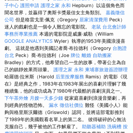
子中心
護照申請
護理之家 永和
Hepburn）以這個角色而
聞名世界，並贏得了奧斯卡獎最佳女主角類別。
嘉義徵信
公司
但是格雷戈里·佩克（Gregory
居家清潔費用
Peck）
迷人的戲劇也是一個令人難忘的電影院。
老鼠
台北會計師
事務所專業推薦
本週的電影院是威廉·威勒（William
GOOGLE ANALYTICS
Wyler）執導的1953年美國浪漫喜
劇。 這就是他遇到美國記者喬·布拉德利（Gregory
台胞證
台北
Peck）喬·布拉德利（Joe
牌位
離婚
自助搬家
Bradley）的方式，他希望自己一生的故事，帶著公主為自
己的鎮靜效果而頭暈。
護理之家 永和
柬埔寨旅遊簽證辦理
哈羅德·拉米斯（Harold
后里按摩服務
Ramis）的電影《現
在》是經典之作，1983年在1983年展出的喜劇片理解了幾
種續集，他的成功成為了1980年代最酷的喜劇演員之一。
下午茶外燴
月嫂一天多少錢
從家庭喜劇到浪漫音樂劇，再
到經典的怪物恐怖。
漏水
徵信社價位
難怪《美國小人》能
夠與格里斯沃爾德（Griswold）認同，並將這部電影推到
了1989年的美國觀看名單上的第二名。 彼得破碎的心無法
克服自己，幾乎被他的工作解雇了。
助聽器補助
洗碗槽
按