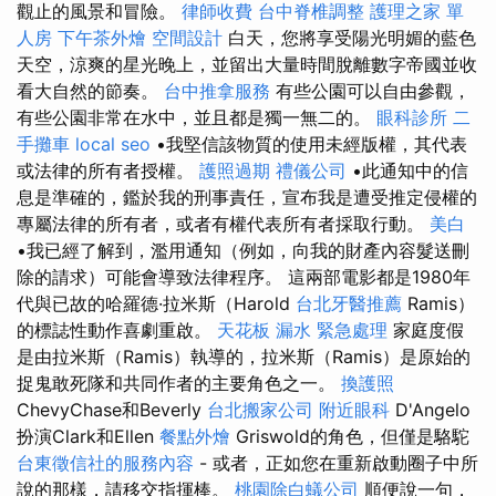
觀止的風景和冒險。
律師收費
台中脊椎調整
護理之家 單
人房
下午茶外燴
空間設計
白天，您將享受陽光明媚的藍色
天空，涼爽的星光晚上，並留出大量時間脫離數字帝國並收
看大自然的節奏。
台中推拿服務
有些公園可以自由參觀，
有些公園非常在水中，並且都是獨一無二的。
眼科診所
二
手攤車
local seo
•我堅信該物質的使用未經版權，其代表
或法律的所有者授權。
護照過期
禮儀公司
•此通知中的信
息是準確的，鑑於我的刑事責任，宣布我是遭受推定侵權的
專屬法律的所有者，或者有權代表所有者採取行動。
美白
•我已經了解到，濫用通知（例如，向我的財產內容髮送刪
除的請求）可能會導致法律程序。 這兩部電影都是1980年
代與已故的哈羅德·拉米斯（Harold
台北牙醫推薦
Ramis）
的標誌性動作喜劇重啟。
天花板 漏水 緊急處理
家庭度假
是由拉米斯（Ramis）執導的，拉米斯（Ramis）是原始的
捉鬼敢死隊和共同作者的主要角色之一。
換護照
ChevyChase和Beverly
台北搬家公司
附近眼科
D'Angelo
扮演Clark和Ellen
餐點外燴
Griswold的角色，但僅是駱駝
台東徵信社的服務內容
- 或者，正如您在重新啟動圈子中所
說的那樣，請移交指揮棒。
桃園除白蟻公司
順便說一句，