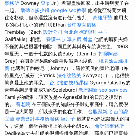
事務所
Downey
查ip
Jr.）希望盡快回家，出生時與妻子在
一起。
助聽器多少錢
google seo教學
他將從亞特蘭大飛
往洛杉磯，但命運並沒有進行任何審判。
高雄牙醫
他用太
多的心和太小的智商與Ethan
台中整骨價格
Tremblay（Zach
設計公司
台北台胞證辦理中心
Galifiakis）相撞。
養護中心 單人房
餐盒
他們的嘈雜夫婦
不僅將其從機器中刪除，而且將其與所有航班擋住。 1963
年夏天，一個十七歲的女孩Baby（Jennifer
打掃阿姨
Gray）在舞蹈是果斷的豪華度假勝地度假。
桃園除白蟻推
薦
他遇到了約翰尼（Johnny），這位英俊的舞蹈老師（帕
特里克·斯威茲（Patrick
法令紋醫美
Swayze）），他很快
就會愛上他的耳朵。
台北撥筋技巧課程
GyörgyPalásthy的
青年喜劇是非常成功的Szeleburdi
老屋翻新
seo services
Family的續集，該家族是在ÁgnesBálint的日記之後製作
的。
養老院
在三個孩子的知識分子雕刻家庭中，聯合度假
是一個大問題，所以孩子們也在工作。
台胞證新北
台胞證
宜蘭
專業會計事務所服務
坐月子
這就是他們認識偉大的祖
先，這是一個坐在輪椅上的水手的遺ow。
會計師事務所
Dédike為丈夫前船的假期提供免費維護。 高季節已經直接