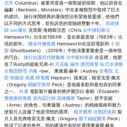
北市
Columbus）被要求度過一個聖誕節假期，他以前曾在
編劇（Reckless，Monsters）中在多種類型中取得了巨大
的成功。 旅行休閒經典的暑假想法有望激發靈感，使他們
以不同的方式思考，並告訴您的冒險經歷數十年。
高雄律
師
seo優化
克里斯·海姆斯沃思（Chris
台中撥筋療法
Hemsworth）出生於1983年，是在家庭度假（1983年）出
現的那年。
辦桌外燴推薦
Hemsworth在這部電影和《
偵
探
Ghostbusters》（2016年）中扮演重要聚會是一個奇怪
的巧合。
旅行社護照代辦服務
台中眼科推薦
在這裡，他塑
造了Rusty的超級兄弟-in
天花板 漏水
護照換發
臥式冷凍櫃
台胞證辦理
消毒
-law。 奧黛麗·赫本（Audrey
安養院 北
部
助聽器 推薦
靜電機
Hepburn）後來說，格雷戈里·佩克
（Gregory
關鍵字搜尋
Peck）是他最喜歡和最包容的同事
之一。
外遇
電影製片廠最初將伊麗莎白·泰勒（Elizabeth
整復療程推薦
室內設計師
高雄搬家
Taylor）授予安妮
（Anne）的角色，但奧黛麗（Audrey）的精緻風格和魅力
使製片人說服了他是理想的選擇。
植牙費用
台胞證過期
製
片人首先將格雷戈里·佩克（Gregory
眼下細紋醫美
Peck）
扮演了記者的角色，他的建議也有助於選擇奧黛麗·赫本