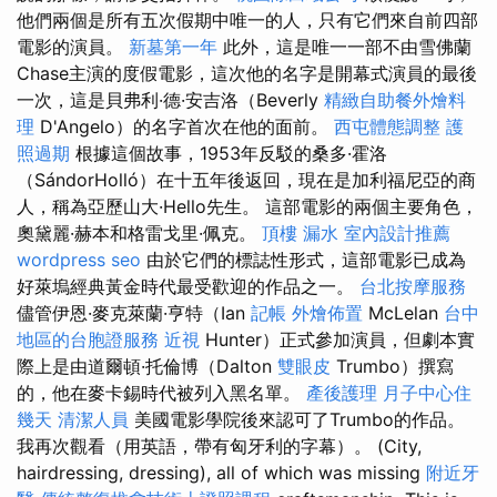
他們兩個是所有五次假期中唯一的人，只有它們來自前四部
電影的演員。
新墓第一年
此外，這是唯一一部不由雪佛蘭
Chase主演的度假電影，這次他的名字是開幕式演員的最後
一次，這是貝弗利·德·安吉洛（Beverly
精緻自助餐外燴料
理
D'Angelo）的名字首次在他的面前。
西屯體態調整
護
照過期
根據這個故事，1953年反駁的桑多·霍洛
（SándorHolló）在十五年後返回，現在是加利福尼亞的商
人，稱為亞歷山大·Hello先生。 這部電影的兩個主要角色，
奧黛麗·赫本和格雷戈里·佩克。
頂樓 漏水
室內設計推薦
wordpress seo
由於它們的標誌性形式，這部電影已成為
好萊塢經典黃金時代最受歡迎的作品之一。
台北按摩服務
儘管伊恩·麥克萊蘭·亨特（Ian
記帳
外燴佈置
McLelan
台中
地區的台胞證服務
近視
Hunter）正式參加演員，但劇本實
際上是由道爾頓·托倫博（Dalton
雙眼皮
Trumbo）撰寫
的，他在麥卡錫時代被列入黑名單。
產後護理
月子中心住
幾天
清潔人員
美國電影學院後來認可了Trumbo的作品。
我再次觀看（用英語，帶有匈牙利的字幕）。 (City,
hairdressing, dressing), all of which was missing
附近牙