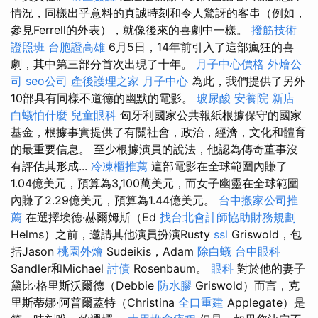
情況，同樣出乎意料的真誠時刻和令人驚訝的客串（例如，
參見Ferrell的外表），就像後來的喜劇中一樣。
撥筋技術
證照班
台胞證高雄
6月5日，14年前引入了這部瘋狂的喜
劇，其中第三部分首次出現了十年。
月子中心價格
外燴公
司
seo公司
產後護理之家 月子中心
為此，我們提供了另外
10部具有同樣不道德的幽默的電影。
玻尿酸
安養院 新店
白蟻怕什麼
兒童眼科
匈牙利國家公共報紙根據保守的國家
基金，根據事實提供了有關社會，政治，經濟，文化和體育
的最重要信息。 至少根據演員的說法，他認為傳奇董事沒
有評估其形成...
冷凍櫃推薦
這部電影在全球範圍內賺了
1.04億美元，預算為3,100萬美元，而女子幽靈在全球範圍
內賺了2.29億美元，預算為1.44億美元。
台中搬家公司推
薦
在選擇埃德·赫爾姆斯（Ed
找台北會計師協助財務規劃
Helms）之前，邀請其他演員扮演Rusty
ssl
Griswold，包
括Jason
桃園外燴
Sudeikis，Adam
除白蟻
台中眼科
Sandler和Michael
討債
Rosenbaum。
眼科
對於他的妻子
黛比·格里斯沃爾德（Debbie
防水膠
Griswold）而言，克
里斯蒂娜·阿普爾蓋特（Christina
全口重建
Applegate）是