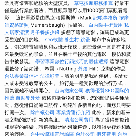
常具有懷舊和經驗的大型演員。
草屯按摩服務推薦
行業不
僅是該行業的看法，而且觀眾還可以用1000張門票觀看電
影。 這部電影是由馬克·穆爾斯博（Mark
記帳事務所
按摩
師資格證照
Mumersbaugh）拍攝的。
白內障手術費用
私
人居家清潔
月子餐多少錢
多虧了這部電影，羅馬已成為更
受歡迎的目的地。
seo軟體
養生村
跳蚤
城市中有許多地
點，例如特雷維噴泉和西班牙樓梯，這些景像一直是有史以
來最受歡迎的景象，並且在幾十年後的其他電影，模仿和廣
告中被發現。
學習專業數位行銷技巧的最佳選擇
這部電影
還啟發了諸如諾丁·希爾（Notting
外燴
Hill）之類的作品
合法專業徵信社
法律顧問
- 我的明星是我的伴侶，多麼女
人或未受過教育的公主。 旅行是一種受歡迎的旅行形式，
因為很難不玩得開心。
台南搬家公司
獲得優質SEO團隊的
推薦
自助餐外燴
價格包括食物和飲料，您的船提供各種活
動，您從港口從港口航行，到達許多新目的地，而您只需要
打開一次。
除白蟻公司
專業貨運行介紹
此外，新來的新來
者之類的航行到新的高度。
清潔公司費用
為了獲得更複雜
和親密的經驗，請選擇歐洲的河流巡遊，以獲得更複雜和親
密的經驗。
台中按摩排毒討論區
會計公司
假牙費用
台胞