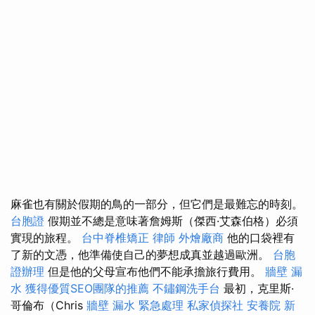
麻雀也有關於假期的鳥的一部分，但它們是最難忘的時刻。
台胞證
假期並不總是意味著詹姆斯（傑西·艾森伯格）必須
實現的旅程。
台中脊椎矯正
律師
外燴廠商
他的口袋裡有
了新的文憑，他準備使自己的夢想成真並越過歐洲。
台胞
證辦理
但是他的父母宣布他們不能承擔旅行費用。
牆壁 漏
水
獲得優質SEO團隊的推薦
不鏽鋼洗手台
最初，克里斯·
哥倫布（Chris
牆壁 漏水 緊急處理
私家偵探社
安養院 新