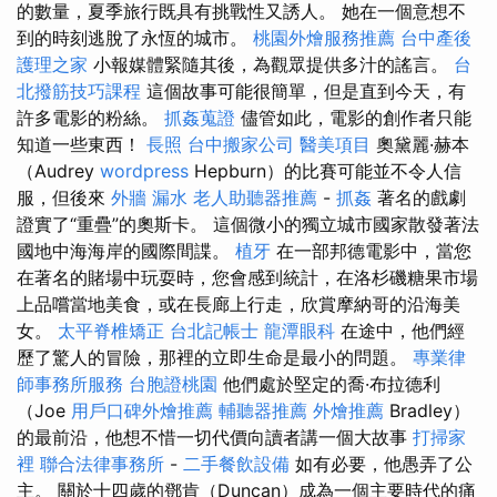
的數量，夏季旅行既具有挑戰性又誘人。 她在一個意想不
到的時刻逃脫了永恆的城市。
桃園外燴服務推薦
台中產後
護理之家
小報媒體緊隨其後，為觀眾提供多汁的謠言。
台
北撥筋技巧課程
這個故事可能很簡單，但是直到今天，有
許多電影的粉絲。
抓姦蒐證
儘管如此，電影的創作者只能
知道一些東西！
長照
台中搬家公司
醫美項目
奧黛麗·赫本
（Audrey
wordpress
Hepburn）的比賽可能並不令人信
服，但後來
外牆 漏水
老人助聽器推薦
-
抓姦
著名的戲劇
證實了“重疊”的奧斯卡。 這個微小的獨立城市國家散發著法
國地中海海岸的國際間諜。
植牙
在一部邦德電影中，當您
在著名的賭場中玩耍時，您會感到統計，在洛杉磯糖果市場
上品嚐當地美食，或在長廊上行走，欣賞摩納哥的沿海美
女。
太平脊椎矯正
台北記帳士
龍潭眼科
在途中，他們經
歷了驚人的冒險，那裡的立即生命是最小的問題。
專業律
師事務所服務
台胞證桃園
他們處於堅定的喬·布拉德利
（Joe
用戶口碑外燴推薦
輔聽器推薦
外燴推薦
Bradley）
的最前沿，他想不惜一切代價向讀者講一個大故事
打掃家
裡
聯合法律事務所
-
二手餐飲設備
如有必要，他愚弄了公
主。 關於十四歲的鄧肯（Duncan）成為一個主要時代的痛