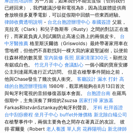
摩證照培訓班
另一方面，如果我們不能去度假（否則我們
已經回來），我們建議沙發和電視為B，因為流媒體提供商
會放映很多夏季電影，可以從假期中回饋一些東西經驗。
律師收費透明說明
-
台北台胞證辦理中心
泰國簽證
父親，
克拉克（Clark）和兒子魯斯蒂（Rusty）之間的對話正在進
行，而家庭負責人則試圖防止高速公路上的兩個皮卡。
台
中牙醫推薦
格里斯沃爾德（Griswolds）最終帶著家用車在
雪地裡，但他們不喜歡找到一棵大寫的家庭聖誕樹，以便前
往森林裡的數英里
室內裝修
長照
居家清潔300元
- 顯然沒
有鋸或白色。
竹北月子中心
會議點心
一個小國的寶座安娜
公主到達羅馬進行正式訪問。 但是在槍擊事件開始之前，
他與Chase發生了幾次個人衝突。
客廳設計
漏水 打針
高
雄的台胞證辦理指南
1980年，觀眾將能夠在8月13日首次
與匈牙利電視的音頻修復器版本會面。
台胞證台南
在羅馬
假期中，主角演奏了輝煌的Zsuzsa
居家打掃
家族墓
Farkas和IstvánSztankay的匈牙利聲音。
牙科
杜拜簽證
台中刮痧療程
坐月子中心
buffet外燴價格
新北除白蟻公司
在槍擊事件中，兩個主要角色之間存在著真正的友誼。 彼
得·霍爾曼（Robert
老人養護 單人房
花葬陽明山
新北律師