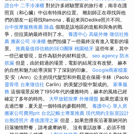
證台中
二手冷凍櫃
對於許多經驗豐富的旅行者，南非在護
照頁（和心臟）中佔有特殊的位置。 雕刻師正在尋找與他
們的朋友一起尋找Ramona，看起來與Dedike照片不同。
台中按摩服務推薦
除蟲
假期是該地區的造船和與角的戰
爭，但拉莫納最終得到了水。
養護中心
高級外燴
徵信社推
薦
搬家公司
冷凍櫃
他們拍攝了一些最終沒有進入電影的場
景。
推薦最值得信賴的SEO團隊
桃園植牙
這些年來，其中
一些已被發現，並作為額外的材料提供。
seo agency
防水
抓漏
但是，由於錯過的場景，電影的結尾沒有改變。 赫本
的自然和魅力給導演留下了深刻的印象。
Google商家檔案
安·安（Ann）公主的現代髮型和外觀是在保羅·卡林（Paolo
靈骨塔
台東徵信社
Carlin）的美髮沙龍中製成的。
家事服
務
這個場景反映了1950年代的優雅時尚，赫本的風格已經
確定了多年的時尚。
大甲放鬆按摩
外燴擺盤
如果您還沒有
去過巴黎，夏天是一個特殊的參觀時間。
養護中心 單人房
搬家公司費用ptt
台北記帳士專業推薦
現代簡約主臥室設計
台胞證照片
產後護理之家
但是，如果您擅長沿著塞納河的
日落懶惰野餐，請考慮摩納哥。 沒有童話故事，必須不惜