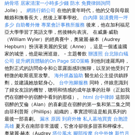
納骨塔
居家清潔一小時多少錢
防水
免費律師詢問
Jolle）。
網路行銷公司
在他的童年時代，他的父母與母親
離婚和撫養長大，然後上軍事學校。
白內障
裝潢費用一坪
多少
自助餐外燴
專業會計事務所服務
後來，他在加利福尼
亞大學學習了英語文學，然後轉向表演。 在威廉·威勒
（William Wyler）的經典賽中，奧黛麗·赫本（Audrey
Hepburn）扮演著美麗的安妮（Anne），這是一個遙遠國
家的城堡，他是歐洲巡遊。 - 主題餐飲
辦護照
台北除白蟻
公司
提升網頁體驗的On Page SEO策略
到他到達羅馬時，
他對正式的訪問命令和公眾露面感到無聊，以至於他受到了
輕微的歇斯底里攻擊。
海外抓姦協助
醫生給公主提供鎮靜
劑，並建議她放鬆身心。
台中泡腳服務
同時，伴娘意識到
了婦女友誼的機智，聰明和情感的成年故事的壯舉（正如我
們在宿醉中的宿醉中看到的那樣）。
html
台中律師
這部與
宿醉的艾倫（Alan）的喜劇是在宿醉的第一集和第二集之間
由菲利普斯（Phillips）組織的，事實證明這是船員系列的
最後一部喜劇。
漏水 原因
到府外燴
私人墓地買賣
台胞證
高雄
夏天在南部非常溫暖，它會冷卻很多甜茶和檸檬水。
奧黛麗·赫本（Audrey
塔位風水
腳部按摩
台中外燴
新竹月