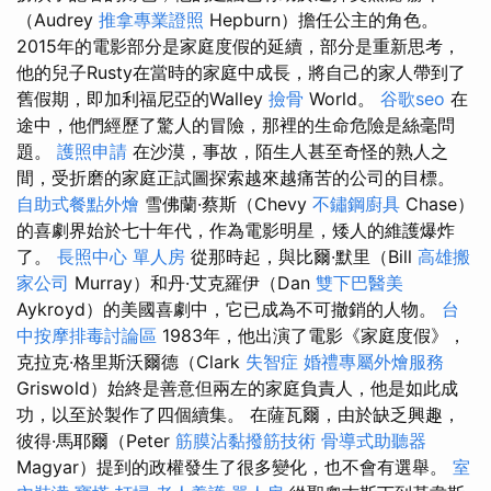
（Audrey
推拿專業證照
Hepburn）擔任公主的角色。
2015年的電影部分是家庭度假的延續，部分是重新思考，
他的兒子Rusty在當時的家庭中成長，將自己的家人帶到了
舊假期，即加利福尼亞的Walley
撿骨
World。
谷歌seo
在
途中，他們經歷了驚人的冒險，那裡的生命危險是絲毫問
題。
護照申請
在沙漠，事故，陌生人甚至奇怪的熟人之
間，受折磨的家庭正試圖探索越來越痛苦的公司的目標。
自助式餐點外燴
雪佛蘭·蔡斯（Chevy
不鏽鋼廚具
Chase）
的喜劇界始於七十年代，作為電影明星，矮人的維護爆炸
了。
長照中心 單人房
從那時起，與比爾·默里（Bill
高雄搬
家公司
Murray）和丹·艾克羅伊（Dan
雙下巴醫美
Aykroyd）的美國喜劇中，它已成為不可撤銷的人物。
台
中按摩排毒討論區
1983年，他出演了電影《家庭度假》，
克拉克·格里斯沃爾德（Clark
失智症
婚禮專屬外燴服務
Griswold）始終是善意但兩左的家庭負責人，他是如此成
功，以至於製作了四個續集。 在薩瓦爾，由於缺乏興趣，
彼得·馬耶爾（Peter
筋膜沾黏撥筋技術
骨導式助聽器
Magyar）提到的政權發生了很多變化，也不會有選舉。
室