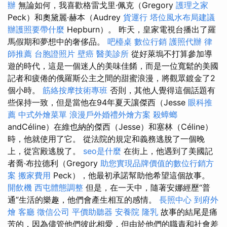
辦
無論如何，我喜歡格雷戈里·佩克（Gregory
護理之家
Peck）和奧黛麗·赫本（Audrey
貨運行
塔位風水布局建議
辦護照要帶什麼
Hepburn）。 昨天，皇家電視台播出了羅
馬假期和夢想中的奢侈品。
吧檯桌
數位行銷
護照代辦
律
師推薦
台胞證照片
壁癌
醫美診所
從好萊塢不打算參加導
遊的時代，這是一個迷人的美味佳餚，而是一位寬鬆的美國
記者和疲倦的俄羅斯公主之間的甜蜜浪漫，將觀眾鍍金了2
個小時。
筋絡按摩技術專班
否則，其他人覺得這個話題有
些保持一致，但是當他在94年夏天讓傑西（Jesse
眼科推
薦
中式外燴菜單
浪漫戶外婚禮外燴方案
殺蟑螂
andCéline）在維也納的傑西（Jesse）和塞林（Céline）
時，他就使用了它。 從法院的規定和義務逃脫了一個晚
上，從宮殿逃脫了。
seo是什麼
在街上，他遇到了美國記
者喬·布拉德利（Gregory
助您實現品牌價值的數位行銷方
案
搬家費用
Peck），他最初承諾幫助他希望這個故事。
開飲機
西屯體態調整
但是，在一天中，隨著安娜經歷“普
通”生活的樂趣，他們會產生相互的感情。
長照中心
到府外
燴
客廳
徵信公司
平價助聽器
安養院
隆乳
故事的結尾是痛
苦的，因為儘管他們彼此相愛，但由於他們的職責和社會差