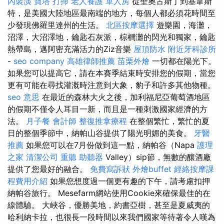
內裝潢
寶塔
打掃
老人養護 單人房
從聖奧古斯丁到基韋斯
特，是美國大陸地區最南端的地方，每個人都必須花時間至
少發現佛羅里達州的生活。
北區按摩選擇
遊樂園，海灘，
沼澤，大沼澤地，鑰匙石灰派，棕櫚灘的閃光和獨家，鑰匙
熱帶島，邁阿密充滿活力的Ziz音樂
屋頂防水
附近牙科診所
-
seo company
高雄律師推薦
苗栗外燴
一切都在陽光下。
如果您可以提高它，請在本賽季結束時安排您的假期，當您
更有可能在尋找灌溉時注意到大象，豹子和許多其他物種。
seo 意思
在最近的森林大火之後，加利福尼亞葡萄酒地區
的假期不僅令人耳目一新，而且是一種刺激國家經濟的方
法。
月子餐
會計師
整復推拿療程
在整個繁忙，繁忙的夏
日的整個季節中，納帕山谷提供了陽光明媚的美食。
牙醫
推薦
如果您可以在7月份做到這一點，納帕谷（Napa
護理
之家
清潔公司
重聽 助聽器
Valley）sip節，無數的釀酒廠
提供了您最好的融合。
免費寫訴狀
外燴buffet
經絡按摩課
程費用介紹
如果您想度過一個更有趣的下午，請考慮扣押
納帕谷旅行。 Mesefarm網站使用Cookie來確保最佳的在
線體驗。 大峽谷，優勝美地，約書亞樹，甚至是夏威夷的
哈利納卡拉，也很長一段時間以來我們國家等待著令人嘆為