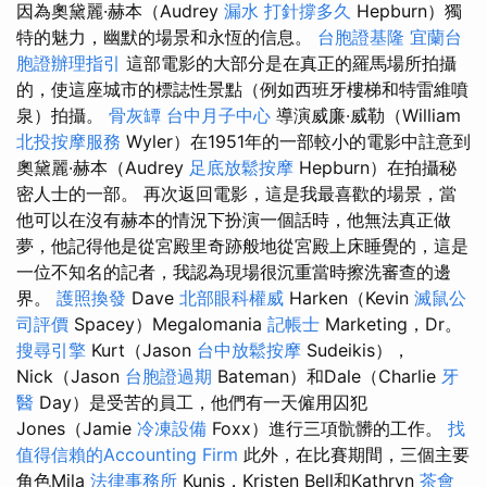
因為奧黛麗·赫本（Audrey
漏水 打針撐多久
Hepburn）獨
特的魅力，幽默的場景和永恆的信息。
台胞證基隆
宜蘭台
胞證辦理指引
這部電影的大部分是在真正的羅馬場所拍攝
的，使這座城市的標誌性景點（例如西班牙樓梯和特雷維噴
泉）拍攝。
骨灰罈
台中月子中心
導演威廉·威勒（William
北投按摩服務
Wyler）在1951年的一部較小的電影中註意到
奧黛麗·赫本（Audrey
足底放鬆按摩
Hepburn）在拍攝秘
密人士的一部。 再次返回電影，這是我最喜歡的場景，當
他可以在沒有赫本的情況下扮演一個話時，他無法真正做
夢，他記得他是從宮殿里奇跡般地從宮殿上床睡覺的，這是
一位不知名的記者，我認為現場很沉重當時擦洗審查的邊
界。
護照換發
Dave
北部眼科權威
Harken（Kevin
滅鼠公
司評價
Spacey）Megalomania
記帳士
Marketing，Dr。
搜尋引擎
Kurt（Jason
台中放鬆按摩
Sudeikis），
Nick（Jason
台胞證過期
Bateman）和Dale（Charlie
牙
醫
Day）是受苦的員工，他們有一天僱用囚犯
Jones（Jamie
冷凍設備
Foxx）進行三項骯髒的工作。
找
值得信賴的Accounting Firm
此外，在比賽期間，三個主要
角色Mila
法律事務所
Kunis，Kristen Bell和Kathryn
茶會