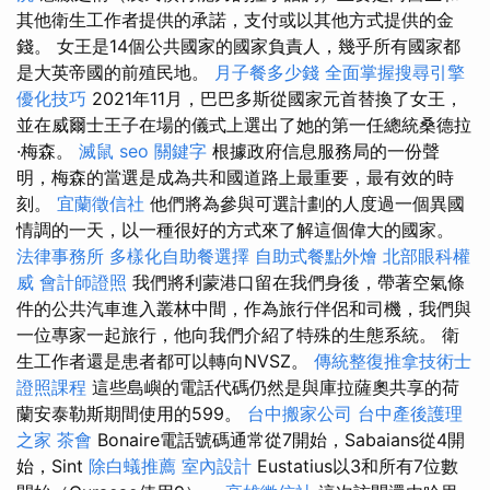
其他衛生工作者提供的承諾，支付或以其他方式提供的金
錢。 女王是14個公共國家的國家負責人，幾乎所有國家都
是大英帝國的前殖民地。
月子餐多少錢
全面掌握搜尋引擎
優化技巧
2021年11月，巴巴多斯從國家元首替換了女王，
並在威爾士王子在場的儀式上選出了她的第一任總統桑德拉
·梅森。
滅鼠
seo 關鍵字
根據政府信息服務局的一份聲
明，梅森的當選是成為共和國道路上最重要，最有效的時
刻。
宜蘭徵信社
他們將為參與可選計劃的人度過一個異國
情調的一天，以一種很好的方式來了解這個偉大的國家。
法律事務所
多樣化自助餐選擇
自助式餐點外燴
北部眼科權
威
會計師證照
我們將利蒙港口留在我們身後，帶著空氣條
件的公共汽車進入叢林中間，作為旅行伴侶和司機，我們與
一位專家一起旅行，他向我們介紹了特殊的生態系統。 衛
生工作者還是患者都可以轉向NVSZ。
傳統整復推拿技術士
證照課程
這些島嶼的電話代碼仍然是與庫拉薩奧共享的荷
蘭安泰勒斯期間使用的599。
台中搬家公司
台中產後護理
之家
茶會
Bonaire電話號碼通常從7開始，Sabaians從4開
始，Sint
除白蟻推薦
室內設計
Eustatius以3和所有7位數