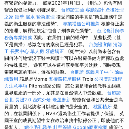
有緊密的凝聚力。 截至2021年1月1日，《刑法》包含有關
醫療保健福利的明確規定。
台胞證宜蘭
客廳設計
產後護理
之家
牆壁 漏水 緊急處理
接受賄賂的事實是“衛生服務中定
義的衛生服務的非法優勢”。
專業禮儀公司推薦
根據修正案
的推理，解釋性規定“包含了刑事責任貨幣”。
台北會計師事
務所專業推薦
因此，在我們目前的權利中，某些接受（甚
至是廣播）感激之情的案例已經是犯罪。
台胞證宜蘭
清潔
工
長照中心 單人房
牙齒矯正
《衛生法》以前尚未包含有
關何時何地情況下醫生和護士可以在醫療保健方面採取益處
的特殊規定。 遊客可以在這裡享受和平與沈默，同時發現
鬱鬱蔥蔥的雨林，瀑布和熱源。
台胞證
嘉義月子中心
除白
蟻費用
該島是Morne
五權路按摩服務
Trois
公司登記流程
與注意事項
Pitons國家公園，該公園是聯合國教科文組織
世界遺產的一部分，尤其是在自然情人中受歡迎。
台胞證
台北
長照2.0
西式外燴
老屋翻新
醫療保健和公共安全是高
質量的，因此訪客可以確定他們是安全的。
桃園植牙
是
的，在就業關係下，NVSZ還為衛生工作者提供了保護。 英
國王室的成員期望中立在政治事務中顯得公正，即使他們不
是私人。
縮小毛孔醫美
杜拜簽證
Google商家檔案
儘管他