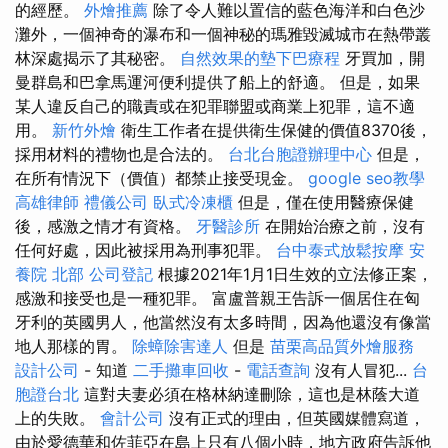
的經歷。
外燴推薦
除了令人難以置信的藍色海洋和白色沙
灘外，一個神奇的瀑布和一個神秘的瑪雅毀滅城市在熱帶叢
林深處揭示了其秘密。
自然效果的墊下巴療程
牙買加，開
曼群島和巴拿馬運河便利提供了船上的舒適。 但是，如果
某人違反自己的職責或在犯罪聯盟或商業上犯罪，這不適
用。
新竹外燴
衛生工作者在提供衛生保健的價值8370後，
採用材料的禮物也是合法的。
台北台胞證辦理中心
但是，
在所有情況下（價值）都禁止接受現金。
google seo教學
高雄律師
禮儀公司
臥式冷凍櫃
但是，僅在使用醫療保健
後，感激之情才有資格。
牙醫診所
在開始治療之前，沒有
任何好處，因此被採用為刑事犯罪。
台中泰式放鬆按摩
安
養院 北部
公司登記
根據2021年1月1日生效的立法修正案，
感激和接受也是一種犯罪。 富盧普親王告訴一個居住在匈
牙利的英國男人，他當然沒有太多時間，因為他還沒有像當
地人那樣的胃。
除蟑除害達人
但是
苗栗高品質外燴服務
設計公司
- 知道
二手攤車回收
-
電話查詢
沒有人冒犯...
台
胞證台北
這對夫妻必須在格林納達刪除，這也是林蔭大道
上的失敗。
會計公司
沒有正式的理由，但英國媒體寫道，
由於愛德華和佐菲亞在島上只有八個小時，地方政府告訴他