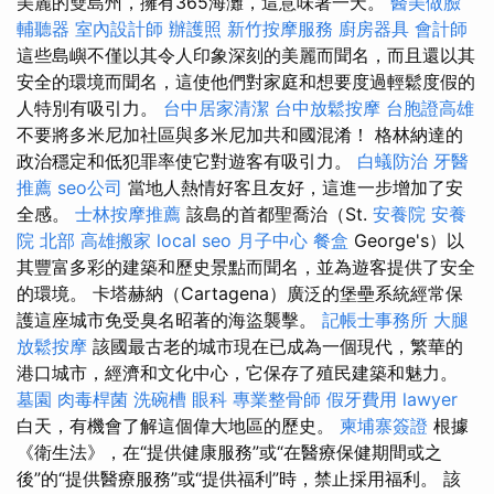
美麗的雙島州，擁有365海灘，這意味著一天。
醫美做臉
輔聽器
室內設計師
辦護照
新竹按摩服務
廚房器具
會計師
這些島嶼不僅以其令人印象深刻的美麗而聞名，而且還以其
安全的環境而聞名，這使他們對家庭和想要度過輕鬆度假的
人特別有吸引力。
台中居家清潔
台中放鬆按摩
台胞證高雄
不要將多米尼加社區與多米尼加共和國混淆！ 格林納達的
政治穩定和低犯罪率使它對遊客有吸引力。
白蟻防治
牙醫
推薦
seo公司
當地人熱情好客且友好，這進一步增加了安
全感。
士林按摩推薦
該島的首都聖喬治（St.
安養院
安養
院 北部
高雄搬家
local seo
月子中心
餐盒
George's）以
其豐富多彩的建築和歷史景點而聞名，並為遊客提供了安全
的環境。 卡塔赫納（Cartagena）廣泛的堡壘系統經常保
護這座城市免受臭名昭著的海盜襲擊。
記帳士事務所
大腿
放鬆按摩
該國最古老的城市現在已成為一個現代，繁華的
港口城市，經濟和文化中心，它保存了殖民建築和魅力。
墓園
肉毒桿菌
洗碗槽
眼科
專業整骨師
假牙費用
lawyer
白天，有機會了解這個偉大地區的歷史。
柬埔寨簽證
根據
《衛生法》，在“提供健康服務”或“在醫療保健期間或之
後”的“提供醫療服務”或“提供福利”時，禁止採用福利。 該