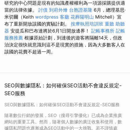
研究的中心問題是現有的知識產權權利為一項源採購提供適
當的法律依據。
討債
到府外燴
台胞證基隆
6月，總理基思·
米切爾（Keith
wordpress
客廳
花葬陽明山
Mitchell）宣
布了重新開放該國的實驗計劃。
按摩執照培訓班
重聽 助聽
器
安提瓜和巴布達將於6月1日開放邊界！
記帳事務所
記帳
服務推薦
根據原始計劃，到達後的遊客將隔離14天，但政
治決定很快就意識到這不是現實的措施，因為大多數客人在
該國的花費不超過一周。
SEO與數據隱私：如何確保SEO活動不會違反規定-
SEO服務
SEO與數據隱私：如何確保SEO活動不會違反規定-SEO服務
隨著數位行銷的發展，SEO（搜尋引擎優化）已成為企業推廣
網站的重要工具。然而，隨著個人數據的廣泛收集和使用，數
據隱私問題也逐漸成為SEO活動中的一大挑戰。若不謹慎處