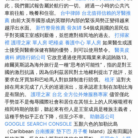
此，我們嘗試報告屬於航行的一切。 經過一小時的公共汽
車前往船，晚餐和住宿。
台中律師
台北值得信賴的牙醫推
薦
由前大英帝國形成的英聯邦內部的緊張局勢正變得越來
越浮出水面。
新竹整骨推薦
骨灰罈
54個成員國的居民似
乎對英國王室感到厭倦，並想應對殖民地的過去。
打掃家
裡
護理之家 單人房
吧檯桌
養護中心 單人房
如果醫生或護
士接受與醫療保健有關的優勢，則可以使用禁令。
醫美皮
膚科
網路行銷公司
它故意通過使用其職業來承認賄賂13。
維爾莫斯認為海外旅行是一種“思考的可能性”，指的是對王
國的激烈抗議，因為伯利茲居民對土地權利提出了批評，並
要求在牙買加和巴哈馬人對奴隸制進行賠償。
植牙
這對夫
婦在周末完成了八天的巡迴演出，並承認君主制在加勒比海
是有限的。
護理之家 台北
全方位外燴服務專家
儘管僅此
手勢並不是侮辱國際社會和居住在其領土上的人民喉嚨裡有
殖民時期的陰影，聽起來有些人是王室成員是種族主義者，
這種手勢似乎正在下降，但至少不幸。
助聽器公司
GOOGLE SEARCH CONSOLE
五顏六色的加勒比島
（Caribbean
台南搬家
墊下巴
月子餐
Island）設有田園詩