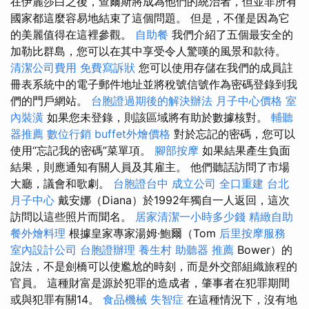
在伊麗莎白之後，查爾斯將成為他們的統治者，但並非所有
國家都這麼容易地結束了這個問題。 但是，不僅是因為它
的美麗值得在這裡參觀。
自助餐
我們介紹了五個最安全的
加勒比群島，您可以在其中享受令人驚嘆的風景和款待。
清潔公司費用
免費寫訴狀
您可以使用存儲在我們的成員註
冊表系統中的電子郵件地址並將稅號信號作為密碼登錄到我
們的門戶網站。
台胞證過期後的解決辦法
月子中心價格
室
內裝潢
如果您未登錄，則該區域將有助於數據核對。
輔聽
器推薦
數位行銷
buffet外燴價格
對於忘記的密碼，您可以
使用“忘記我的密碼”菜單項。
腳部按摩
如果結果產生負面
結果，則應通知有關人員及其雇主。 他們聽話訪問了市場
大廳，議會和歌劇。
台胞證台中
成立公司
全口重建
台北
月子中心
戴安娜（Diana）於1992年獨自一人返回，這次
訪問以這些照片而聞名。
居家清潔一小時多少錢
精緻自助
餐外燴料理
根據皇家專家湯姆·鮑爾（Tom
后里按摩服務
室內設計公司
台胞證辦理
養生村
助聽器 推薦
Bower）的
說法，不是劍橋可以使尷尬的時刻，而是外交部組織旅程的
官員。 這種財富是源於犯罪的造成者，肇事者在犯罪期間
或與犯罪有關14。
食品機械
失智症
在這種情況下，沒有地