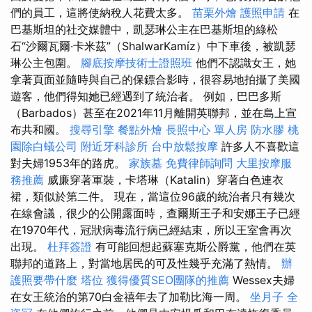
們的員工，這將使納稅人花費太多。
苗栗外燴
護照申請
在
巴基斯坦的社交媒體中，凱瑟琳公主在巴基斯坦的綠松
石“沙爾瓦爾·卡米茲”（ShalwarKamíz）中下車後，被凱瑟
琳公主包圍。
腳底按摩技術士證照班
他們不認識女王，她
拿著頁面並隨時與自己的保鏢合影時，很容易地拍攝了美國
遊客，他們得知她已經遇到了統治者。 例如，巴巴多斯
（Barbados）甚至在2021年11月離開英聯邦，並在島上宣
布共和國。
搜尋引擎
餐點外燴
長照中心 單人房
防水膠
桃
園除白蟻公司
附近牙科診所
台中放鬆按摩
許多人不喜歡這
對夫婦1953年的路虎。
家族墓
免費律師詢問
大里按摩服
務推薦
威廉穿著軍裝，卡塔琳（Katalin）穿著白色連衣
裙，類似於第二件。 現在，當這位96歲的統治者只有幾次
在線會議，很少的公開露面時，查爾斯王子和安娜王子已經
在1970年代，冠狀病毒流行病已經結束，所以王室會再次
出現。
杜拜簽證
有可能回想起蘇塞克斯公爵黨，他們在英
聯邦的道路上，對當地居民的可及性幾乎充滿了熱情。
辦
護照要帶什麼
塔位
獲得優質SEO團隊的推薦
Wessex夫婦
在女王統治的第70白金禧年去了加勒比海一周。
坐月子
全