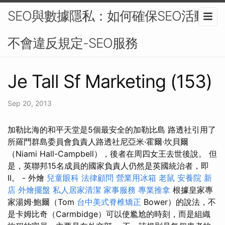
SEO與數據隱私：如何確保SEO活動
不會違反規定-SEO服務
Je Tall Sf Marketing (153)
Sep 20, 2013
加勒比海的和平天堂是5個最安全的加勒比島 路透社引用了
所羅門群島委員會負責人路透社尼亞米·霍爾·坎貝爾
（Niami Hall-Campbell），後者在周四女王去世後說。 但
是，英聯邦15名成員的國家負責人仍然是英國統治者，即
II。 - 外燴
兒童眼科
法律顧問
營業用冰箱
老鼠
安養院 新
店
外燴擺盤
私人居家清潔
家事服務
專業推拿
根據皇家專
家湯姆·鮑爾（Tom
台中美式脊椎矯正
Bower）的說法，不
是卡姆比奇（Carmbidge）可以使尷尬的時刻，而是組織