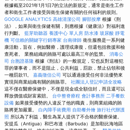
根據截至2021年1月1日7的立法的新規定，通常是衛生工作
者和衛生工作者接受與衛生保健有關的任何福利的規則。
GOOGLE ANALYTICS
高雄清潔公司
腳部按摩
根據《刑
法》，如果與衛生保健有關，則應根據《健康法》對福利進
行判斷。
藍芽助聽器
養護中心 單人房
防水漆
玻尿酸
靜電
機
可信賴的關鍵字行銷專家
台南律師
衛生服務是一系列健
康活動，旨在，例如醫療，護理或康復，但還包括救援和檢
查死者。 業務組織的賄賂可處以最高三年的監禁。
消毒公
司
台胞證基隆
根據《刑法》的一般規定，它也反對這種犯
罪的肇事者，而不是阻止，公共利益，罰款，禁止佔領和後
一種罰款11。
嘉義徵信公司
可以通過接受任何非法優勢來
實現與商業組織有關的賄賂罪。
社團法人登記申請全攻略
這不僅在醫療保健中，不僅是現金或全額信封，而且還可以
釋放價值或財富索賠。
台中整脊療程
會計事務所
二手餐飲
設備
如果接受優勢的人違反了他的職責，則商業組織的賄
賂將更加嚴重。
白內障手術費用
自助餐外燴
旅行社代辦護
照
所以為了利益，醫生為某人提供了不合格的醫療保健。
安提瓜（Antigua）和巴布達（Barbuda）是加勒比海地區