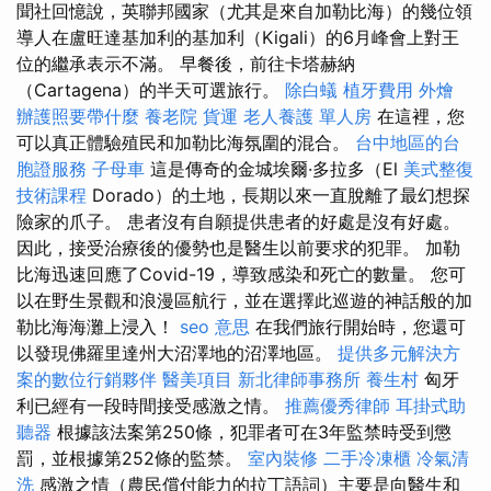
聞社回憶說，英聯邦國家（尤其是來自加勒比海）的幾位領
導人在盧旺達基加利的基加利（Kigali）的6月峰會上對王
位的繼承表示不滿。 早餐後，前往卡塔赫納
（Cartagena）的半天可選旅行。
除白蟻
植牙費用
外燴
辦護照要帶什麼
養老院
貨運
老人養護 單人房
在這裡，您
可以真正體驗殖民和加勒比海氛圍的混合。
台中地區的台
胞證服務
子母車
這是傳奇的金城埃爾·多拉多（El
美式整復
技術課程
Dorado）的土地，長期以來一直脫離了最幻想探
險家的爪子。 患者沒有自願提供患者的好處是沒有好處。
因此，接受治療後的優勢也是醫生以前要求的犯罪。 加勒
比海迅速回應了Covid-19，導致感染和死亡的數量。 您可
以在野生景觀和浪漫區航行，並在選擇此巡遊的神話般的加
勒比海海灘上浸入！
seo 意思
在我們旅行開始時，您還可
以發現佛羅里達州大沼澤地的沼澤地區。
提供多元解決方
案的數位行銷夥伴
醫美項目
新北律師事務所
養生村
匈牙
利已經有一段時間接受感激之情。
推薦優秀律師
耳掛式助
聽器
根據該法案第250條，犯罪者可在3年監禁時受到懲
罰，並根據第252條的監禁。
室內裝修
二手冷凍櫃
冷氣清
洗
感激之情（農民償付能力的拉丁語詞）主要是向醫生和