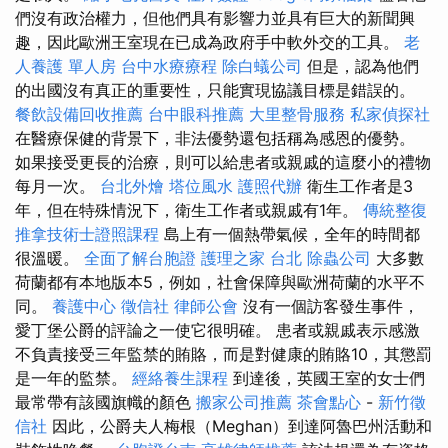
們沒有政治權力，但他們具有影響力並具有巨大的新聞興
趣，因此歐洲王室現在已成為政府手中軟外交的工具。
老
人養護 單人房
台中水療療程
除白蟻公司
但是，認為他們
的出國沒有真正的重要性，只能實現協議目標是錯誤的。
餐飲設備回收推薦
台中眼科推薦
大里整骨服務
私家偵探社
在醫療保健的背景下，非法優勢還包括稱為感恩的優勢。
如果接受更長的治療，則可以給患者或親戚的這麼小的禮物
每月一次。
台北外燴
塔位風水
護照代辦
衛生工作者是3
年，但在特殊情況下，衛生工作者或親戚有1年。
傳統整復
推拿技術士證照課程
島上有一個熱帶氣候，全年的時間都
很溫暖。
全面了解台胞證
護理之家 台北
除蟲公司
大多數
荷蘭都有本地版本5，例如，社會保障與歐洲荷蘭的水平不
同。
養護中心
徵信社
律師公會
沒有一個訪客發生事件，
愛丁堡公爵的評論之一使它很明確。 患者或親戚表示感激
不負責接受三年監禁的賄賂，而是對健康的賄賂10，其懲罰
是一年的監禁。
經絡養生課程
到達後，英國王室的女士們
最常帶有該國旗幟的顏色
搬家公司推薦
茶會點心
-
新竹徵
信社
因此，公爵夫人梅根（Meghan）到達阿魯巴州活動和