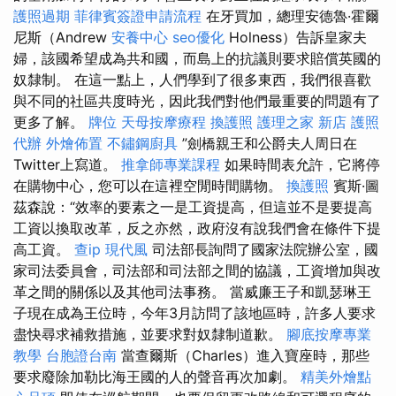
護照過期
菲律賓簽證申請流程
在牙買加，總理安德魯·霍爾
尼斯（Andrew
安養中心
seo優化
Holness）告訴皇家夫
婦，該國希望成為共和國，而島上的抗議則要求賠償英國的
奴隸制。 在這一點上，人們學到了很多東西，我們很喜歡
與不同的社區共度時光，因此我們對他們最重要的問題有了
更多了解。
牌位
天母按摩療程
換護照
護理之家 新店
護照
代辦
外燴佈置
不鏽鋼廚具
”劍橋親王和公爵夫人周日在
Twitter上寫道。
推拿師專業課程
如果時間表允許，它將停
在購物中心，您可以在這裡空閒時間購物。
換護照
賓斯·圖
茲森說：“效率的要素之一是工資提高，但這並不是要提高
工資以換取改革，反之亦然，政府沒有說我們會在條件下提
高工資。
查ip
現代風
司法部長詢問了國家法院辦公室，國
家司法委員會，司法部和司法部之間的協議，工資增加與改
革之間的關係以及其他司法事務。 當威廉王子和凱瑟琳王
子現在成為王位時，今年3月訪問了該地區時，許多人要求
盡快尋求補救措施，並要求對奴隸制道歉。
腳底按摩專業
教學
台胞證台南
當查爾斯（Charles）進入寶座時，那些
要求廢除加勒比海王國的人的聲音再次加劇。
精美外燴點