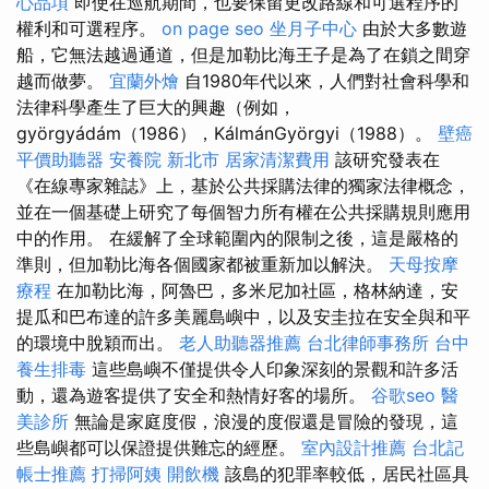
心品項
即使在巡航期間，也要保留更改路線和可選程序的
權利和可選程序。
on page seo
坐月子中心
由於大多數遊
船，它無法越過通道，但是加勒比海王子是為了在鎖之間穿
越而做夢。
宜蘭外燴
自1980年代以來，人們對社會科學和
法律科學產生了巨大的興趣（例如，
györgyádám（1986），KálmánGyörgyi（1988）。
壁癌
平價助聽器
安養院 新北市
居家清潔費用
該研究發表在
《在線專家雜誌》上，基於公共採購法律的獨家法律概念，
並在一個基礎上研究了每個智力所有權在公共採購規則應用
中的作用。 在緩解了全球範圍內的限制之後，這是嚴格的
準則，但加勒比海各個國家都被重新加以解決。
天母按摩
療程
在加勒比海，阿魯巴，多米尼加社區，格林納達，安
提瓜和巴布達的許多美麗島嶼中，以及安圭拉在安全與和平
的環境中脫穎而出。
老人助聽器推薦
台北律師事務所
台中
養生排毒
這些島嶼不僅提供令人印象深刻的景觀和許多活
動，還為遊客提供了安全和熱情好客的場所。
谷歌seo
醫
美診所
無論是家庭度假，浪漫的度假還是冒險的發現，這
些島嶼都可以保證提供難忘的經歷。
室內設計推薦
台北記
帳士推薦
打掃阿姨
開飲機
該島的犯罪率較低，居民社區具