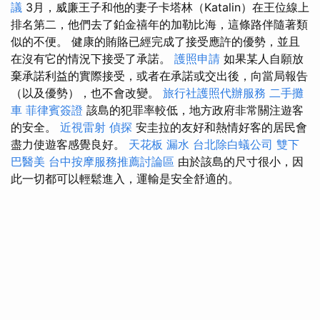
議
3月，威廉王子和他的妻子卡塔林（Katalin）在王位線上
排名第二，他們去了鉑金禧年的加勒比海，這條路伴隨著類
似的不便。 健康的賄賂已經完成了接受應許的優勢，並且
在沒有它的情況下接受了承諾。
護照申請
如果某人自願放
棄承諾利益的實際接受，或者在承諾或交出後，向當局報告
（以及優勢），也不會改變。
旅行社護照代辦服務
二手攤
車
菲律賓簽證
該島的犯罪率較低，地方政府非常關注遊客
的安全。
近視雷射
偵探
安圭拉的友好和熱情好客的居民會
盡力使遊客感覺良好。
天花板 漏水
台北除白蟻公司
雙下
巴醫美
台中按摩服務推薦討論區
由於該島的尺寸很小，因
此一切都可以輕鬆進入，運輸是安全舒適的。