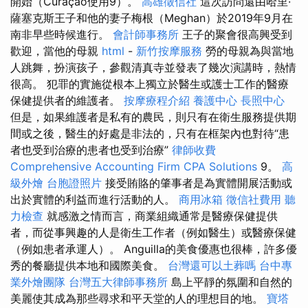
開始（Curaçao使用9）。
高雄徵信社
這次訪問還由哈里·
薩塞克斯王子和他的妻子梅根（Meghan）於2019年9月在
南非早些時候進行。
會計師事務所
王子的聚會很高興受到
歡迎，當他的母親
html
-
新竹按摩服務
勞的母親為與當地
人跳舞，扮演孩子，參觀清真寺並發表了幾次演講時，熱情
很高。 犯罪的實施從根本上獨立於醫生或護士工作的醫療
保健提供者的維護者。
按摩療程介紹
養護中心
長照中心
但是，如果維護者是私有的農民，則只有在衛生服務提供期
間或之後，醫生的好處是非法的，只有在框架內也對待“患
者也受到治療的患者也受到治療”
律師收費
Comprehensive Accounting Firm CPA Solutions
9。
高
級外燴
台胞證照片
接受賄賂的肇事者是為實體開展活動或
出於實體的利益而進行活動的人。
商用冰箱
徵信社費用
聽
力檢查
就感激之情而言，商業組織通常是醫療保健提供
者，而從事興趣的人是衛生工作者（例如醫生）或醫療保健
（例如患者承運人）。 Anguilla的美食優惠也很棒，許多優
秀的餐廳提供本地和國際美食。
台灣還可以土葬嗎
台中專
業外燴團隊
台灣五大律師事務所
島上平靜的氛圍和自然的
美麗使其成為那些尋求和平天堂的人的理想目的地。
寶塔