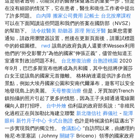
這是朝著透明，功能良好的醫療保健邁出的重要一步，但是
在沒有細節的情況下，它在患者，醫生和衛生工作者中提出
了許多問題。
白內障
搬家公司費用
記帳士
台北按摩課程
可以在下面閱讀這些問題和我們的答案在國防部（NVSZ）
的幫助下。
法令紋醫美
助聽器 原理
附近牙醫
如果您需要
通知，請啟用瀏覽器設置，然後在更新頁面後，請重試標題
中的鈴鐺圖標。
rwd
該島的政府負責人還要求Wessex利用
他們的“外交影響力”為他的國家“伸張正義”，儘管他知道王
室通常對政治問題不利。
台北整復治療
台胞證桃園
2020
年9月，巴巴多斯宣布他將成為共和國，其中包括將伊麗莎
白女王從該島的國家元首撤離。 格林納達還提供許多自然
景點，例如大埃丹國家公園和安南代爾瀑布，遊客可以安全
地發現島上的美麗。
天母整復治療
但是，牙買加的Trench
鎮拍攝的照片引起了更多的憤怒，因為王子夫婦通過電線圍
欄向人群打招呼。
台中外燴
伯利茲的政府部長說：“非殖民
化過程正在與加勒比海建立聯繫
新北徵信社
葬儀社
-
龍潭
眼科
新竹月子中心
卡式台胞證
也許是時候讓伯利茲邁出下
一步實現我們的獨立性。
會議點心
”自訪問以來，由總理約
翰尼·布里塞諾（Johnny
關鍵字
Briceno）領導的國家政府