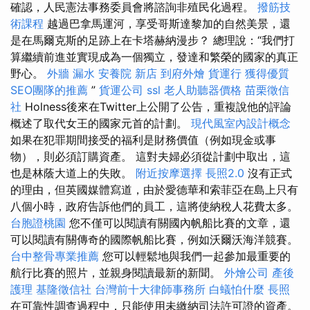
確認，人民憲法事務委員會將諮詢非殖民化過程。
撥筋技
術課程
越過巴拿馬運河，享受哥斯達黎加的自然美景，還
是在馬爾克斯的足跡上在卡塔赫納漫步？ 總理說：“我們打
算繼續前進並實現成為一個獨立，發達和繁榮的國家的真正
野心。
外牆 漏水
安養院 新店
到府外燴
貨運行
獲得優質
SEO團隊的推薦
”
貨運公司
ssl
老人助聽器價格
苗栗徵信
社
Holness後來在Twitter上公開了公告，重複說他的評論
概述了取代女王的國家元首的計劃。
現代風室內設計概念
如果在犯罪期間接受的福利是財務價值（例如現金或事
物），則必須訂購資產。 這對夫婦必須從計劃中取出，這
也是林蔭大道上的失敗。
附近按摩選擇
長照2.0
沒有正式
的理由，但英國媒體寫道，由於愛德華和索菲亞在島上只有
八個小時，政府告訴他們的員工，這將使納稅人花費太多。
台胞證桃園
您不僅可以閱讀有關國內帆船比賽的文章，還
可以閱讀有關傳奇的國際帆船比賽，例如沃爾沃海洋競賽。
台中整骨專業推薦
您可以輕鬆地與我們一起參加最重要的
航行比賽的照片，並親身閱讀最新的新聞。
外燴公司
產後
護理
基隆徵信社
台灣前十大律師事務所
白蟻怕什麼
長照
在可靠性調查過程中，只能使用未繳納司法許可證的資產。