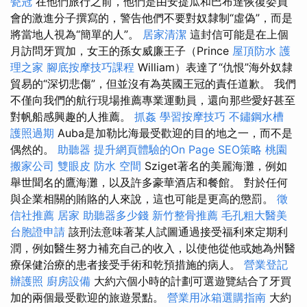
瓷冠
在他們旅行之前，他們是由安提瓜和巴布達恢復委員
會的激進分子撰寫的，警告他們不要對奴隸制“虛偽”，而是
將當地人視為“簡單的人”。
居家清潔
這封信可能是在上個
月訪問牙買加，女王的孫女威廉王子（Prince
屋頂防水
護
理之家
腳底按摩技巧課程
William）表達了“仇恨”海外奴隸
貿易的“深切悲傷”，但並沒有為英國王冠的責任道歉。 我們
不僅向我們的航行現場推薦專業運動員，還向那些愛好甚至
對帆船感興趣的人推薦。
抓姦
學習按摩技巧
不鏽鋼水槽
護照過期
Auba是加勒比海最受歡迎的目的地之一，而不是
偶然的。
助聽器
提升網頁體驗的On Page SEO策略
桃園
搬家公司
雙眼皮
防水
空間
Sziget著名的美麗海灘，例如
舉世聞名的鷹海灘，以及許多豪華酒店和餐館。 對於任何
與企業相關的賄賂的人來說，這也可能是更高的懲罰。
徵
信社推薦
居家
助聽器多少錢
新竹整骨推薦
毛孔粗大醫美
台胞證申請
該刑法意味著某人試圖通過接受福利來定期利
潤，例如醫生努力補充自己的收入，以使他從他或她為州醫
療保健治療的患者接受手術和乾預措施的病人。
營業登記
辦護照
廚房設備
大約六個小時的計劃可選遊覽結合了牙買
加的兩個最受歡迎的旅遊景點。
營業用冰箱選購指南
大約