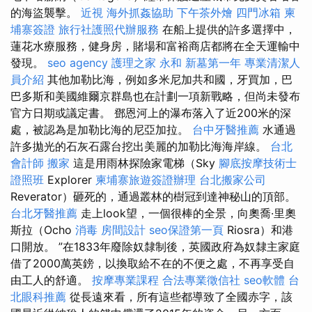
的海盜襲擊。
近視
海外抓姦協助
下午茶外燴
四門冰箱
柬
埔寨簽證
旅行社護照代辦服務
在船上提供的許多選擇中，
蓮花水療服務，健身房，賭場和富裕商店都將在全天運輸中
發現。
seo agency
護理之家 永和
新墓第一年
專業清潔人
員介紹
其他加勒比海，例如多米尼加共和國，牙買加，巴
巴多斯和美國維爾京群島也在計劃一項新戰略，但尚未發布
官方日期或議定書。 鄧恩河上的瀑布落入了近200米的深
處，被認為是加勒比海的尼亞加拉。
台中牙醫推薦
水通過
許多拋光的石灰石露台挖出美麗的加勒比海海岸線。
台北
會計師
搬家
這是用雨林探險家電梯（Sky
腳底按摩技術士
證照班
Explorer
柬埔寨旅遊簽證辦理
台北搬家公司
Reverator）砸死的，通過叢林的樹冠到達神秘山的頂部。
台北牙醫推薦
走上look望，一個很棒的全景，向奧喬·里奧
斯拉（Ocho
消毒
房間設計
seo保證第一頁
Riosra）和港
口開放。 ”在1833年廢除奴隸制後，英國政府為奴隸主家庭
借了2000萬英鎊，以換取給不在的不便之處，不再享受自
由工人的舒適。
按摩專業課程
合法專業徵信社
seo軟體
台
北眼科推薦
從長遠來看，所有這些都導致了全國赤字，該