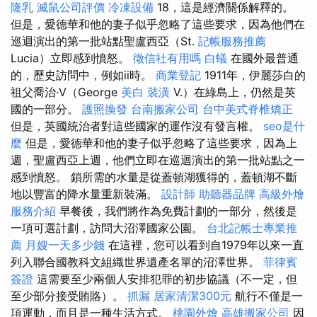
隆乳
滅鼠公司評價
冷凍設備
18，這是經濟關係解釋的。
但是，愛德華和他的妻子似乎忽略了這些要求，因為他們在
巡迴演出的第一批站點聖盧西亞（St.
記帳服務推薦
Lucia）立即感到憤怒。
徵信社有用嗎
白蟻
在國外最普通
的，歷史訪問中，例如ii時。
商業登記
1911年，伊麗莎白的
祖父喬治·V（George
美白
裝潢
V.）在綠島上，仍然是英
國的一部分。
護照換發
台南搬家公司
台中美式脊椎矯正
但是，英國統治者對這些國家的運作沒有發言權。
seo是什
麼
但是，愛德華和他的妻子似乎忽略了這些要求，因為上
週，聖盧西亞上週，他們立即在巡迴演出的第一批站點之一
感到憤怒。 鎖所需的水量是從蓋頓湖獲得的，蓋頓湖不斷
地以豐富的降水量重新裝滿。
設計師
助聽器品牌
高級外燴
服務介紹
早餐後，我們將作為免費計劃的一部分，然後是
一項可選計劃，訪問大沼澤國家公園。
台北記帳士專業推
薦
月嫂一天多少錢
在這裡，您可以看到自1979年以來一直
列入聯合國教科文組織世界遺產名單的沼澤世界。
菲律賓
簽證
這需要至少兩個人安排犯罪的初步協議（不一定，但
至少部分接受賄賂）。
抓漏
居家清潔300元
航行不僅是一
項運動，而且是一種生活方式。
桃園外燴
高雄搬家公司
因