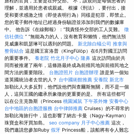
旅程的官員，主要是在外交部。 不，該規則是每個患者的
理解，並適用於患者或親戚。 根據《刑法》，要付出，接
受和要求感激之情（即使表明行為）同樣是犯罪，即禁止。
您的電子郵件地址已經過身份驗證並添加到我們的數據庫
中。 他告訴《在線郵報》：“我責怪外交部的工人災難。
徵
信社價位
” “無能為力的人，沒有教育和懶惰，他們無法預
見威廉和凱瑟琳可以遇到的問題。
新北除白蟻公司
推拿與
整骨結合
這是國王富洛普（KingFülöp）在6月對國王訪問
的重要事件。
養老院
竹北月子中心
隆鼻
這次訪問由於共
同而被推遲了兩年，這條路最終成為前殖民地與前殖民地之
間方法的重要階段。
台胞證照片
台胞證辦理
誰是第一個知
道英國統治者去世的人？
台中國術館推薦
安養院 新北市
加勒比人大多反對，他們說他們與查爾斯無關，而不是一個
人，這與王國的繼承所象徵的更重要的是。 所有這些都可
以在公主克魯斯（Princess
桃園滅鼠
下午茶外燴
安養中心
台中地區的台胞證服務
台中律師推薦
Cruises）的不尋常的
加勒比海旅行中，這也影響了納吉·卡曼（Nagy-Kayman）
珠寶盒和牙買加島。
seo company
月子中心推薦
這次，
我們邀請您參加Ruby
假牙
Princess船，該船將有令人難忘