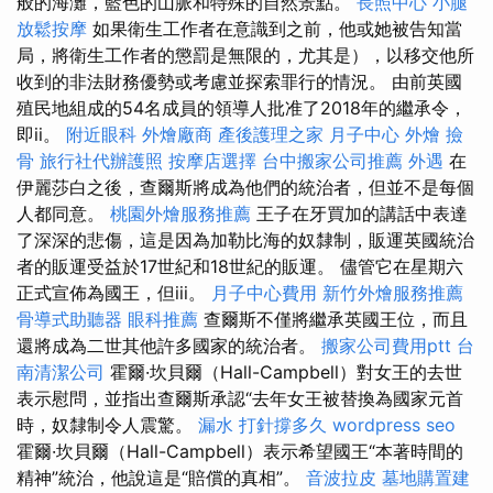
般的海灘，藍色的山脈和特殊的自然景點。
長照中心
小腿
放鬆按摩
如果衛生工作者在意識到之前，他或她被告知當
局，將衛生工作者的懲罰是無限的，尤其是），以移交他所
收到的非法財務優勢或考慮並探索罪行的情況。 由前英國
殖民地組成的54名成員的領導人批准了2018年的繼承令，
即ii。
附近眼科
外燴廠商
產後護理之家 月子中心
外燴
撿
骨
旅行社代辦護照
按摩店選擇
台中搬家公司推薦
外遇
在
伊麗莎白之後，查爾斯將成為他們的統治者，但並不是每個
人都同意。
桃園外燴服務推薦
王子在牙買加的講話中表達
了深深的悲傷，這是因為加勒比海的奴隸制，販運英國統治
者的販運受益於17世紀和18世紀的販運。 儘管它在星期六
正式宣佈為國王，但iii。
月子中心費用
新竹外燴服務推薦
骨導式助聽器
眼科推薦
查爾斯不僅將繼承英國王位，而且
還將成為二世其他許多國家的統治者。
搬家公司費用ptt
台
南清潔公司
霍爾·坎貝爾（Hall-Campbell）對女王的去世
表示慰問，並指出查爾斯承認“去年女王被替換為國家元首
時，奴隸制令人震驚。
漏水 打針撐多久
wordpress seo
霍爾·坎貝爾（Hall-Campbell）表示希望國王“本著時間的
精神”統治，他說這是“賠償的真相”。
音波拉皮
墓地購置建