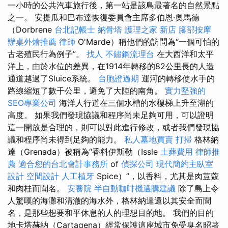
一小時的公共汽車旅行後，第一站是該島最著名的自然景點
之一。 安提瓜和巴布達恢復委員會主席多伯恩·奧馬德
（Dorbrene
台北記帳士
納骨塔
護理之家 新店
腳部按摩
辦桌外燴推薦
律師
O'Marde）稱他們的訪問為“一個可怕的
古老殖民行為例子”。
找人
不鏽鋼流理台
在大西洋和太平
洋上，由於水位的差異，在1914年轉移的82公里長的人造
通道越過了Sluice系統。
台胞證過期
運河的轉移使水手的
路線縮短了數千公里，避免了大陸的南角。
實力堅強的
SEO專業公司
海洋人行道在三個水槽的水樓梯上升至湖的
高度。 如果我們發現協議和程序尚未足夠可用，可以證明
這一開放是合理的，則可以對此進行修改，或者我們發現協
議和程序尚未得到足夠的能力。
私人墓地買賣
打掃
格林納
達（Grenada）被稱為“香料伊斯勒（Issle
土葬費用
律師推
薦
適合您的台北會計事務所
of
偵探公司
現代簡約主臥室
設計
空間設計
人工植牙
Spice）”，以香料，尤其是肉荳蔻
和肉桂而聞名。
安養院
半自動咖啡機選購建議
除了島上令
人驚嘆的海灘和清澈的海水外，格林納達還以其安全而聞
名，是那些想要和平休息的人的理想目的地。 我們的目的
地卡塔赫納（Cartagena）經常保護這座城市免受臭名昭著