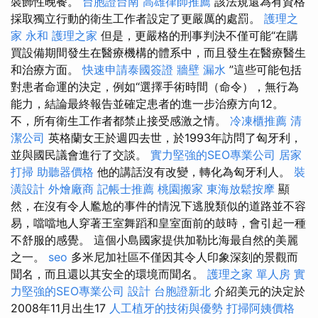
裝飾性晚餐。
台胞證台南
高雄律師推薦
該法規還為有資格
採取獨立行動的衛生工作者設定了更嚴厲的處罰。
護理之
家 永和
護理之家
但是，更嚴格的刑事判決不僅可能“在購
買設備期間發生在醫療機構的體系中，而且發生在醫療醫生
和治療方面。
快速申請泰國簽證
牆壁 漏水
”這些可能包括
對患者命運的決定，例如“選擇手術時間（命令），無行為
能力，結論最終報告並確定患者的進一步治療方向12。
不，所有衛生工作者都禁止接受感激之情。
冷凍櫃推薦
清
潔公司
英格蘭女王於週四去世，於1993年訪問了匈牙利，
並與國民議會進行了交談。
實力堅強的SEO專業公司
居家
打掃
助聽器價格
他的講話沒有改變，轉化為匈牙利人。
裝
潢設計
外燴廠商
記帳士推薦
桃園搬家
東海放鬆按摩
顯
然，在沒有令人尷尬的事件的情況下逃脫類似的道路並不容
易，噹噹地人穿著王室舞蹈和皇室面前的鼓時，會引起一種
不舒服的感覺。 這個小島國家提供加勒比海最自然的美麗
之一。
seo
多米尼加社區不僅因其令人印象深刻的景觀而
聞名，而且還以其安全的環境而聞名。
護理之家 單人房
實
力堅強的SEO專業公司
設計
台胞證新北
介紹美元的決定於
2008年11月出生17
人工植牙的技術與優勢
打掃阿姨價格