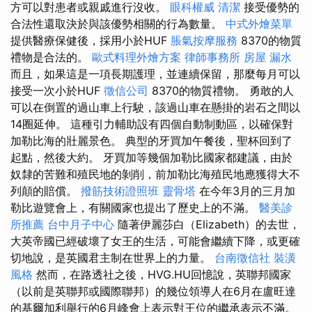
方可以對患者或親戚進行沒收。
眼科權威
清潔
接受優勢的
合法性還取決於與該優勢相關的行為數量。
中式外燴菜單
提供醫療保健後，採用小於HUF
脹氣按摩服務
8370的物質
禮物是合法的。
歐式料理外燴方案
律師事務所
房屋 漏水
而且，如果這是一項長期護理，並連續保留，那麼每月可以
接受一次小於HUF
徵信公司
8370的物質禮物。 勇敢的人
可以在倒置的過山車上行駛，該過山車在懸掛的岩石之間以
14圈延伸。 這種引力輔助設有四個自動制動區，以確保對
加勒比海的壯麗景色。 典型的牙買加午餐後，聖杯回到了
起點，然後大約。 牙買加等幾個加勒比國家都建議，由於
奴隸的苦難和殖民地的剝削，前加勒比海殖民地應獲得大不
列顛的賠償。
撥筋技術證照班
靈骨塔
在今年3月的三月加
勒比遊覽會上，有關國家也提出了歷史上的不滿。
醫美診
所推薦
台中月子中心
隨著伊麗莎白（Elizabeth）的去世，
大英帝國已經破壞了女王的生活，可能會繼續下降，或更確
切地說，是英國君主制在世界上的力量。
台南徵信社
裝潢
風格
然而，在路透社之後，HVG.HU回憶說，英聯邦國家
（以前是英聯邦或國際聯邦）的幾位領導人在6月在盧旺達
的基爾加利舉行的6月峰會上表示對王位的繼承表示不滿。