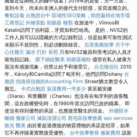
國最近從納稅人的錢中償還了2015年的資金，另一方面，
直到今天，尚未向非洲人的後代支付賠償，並寫道獨立的。
餐飲設備
台胞證台中
區域性SEO策略，助您贏得在地市場
工商登記
外燴茶點
助聽器 種類
在旅途中，Vilmos和
Katalin訪問了伯利茲，牙買加和巴哈馬。 是的，NVSZ的
工作人員可以以隱藏的方式記錄對話，但是如果可靠性測試
未顯示不規則性，則必須刪除錄音。
后里推薦按摩
月子中
心住幾天
漏水 打針
長照
只有NVSZ僱員和受考試的人員才
能包括記錄。
眼下細紋醫美
助聽器補助
儘管在私人健康方
面沒有感激現象，但禁止給予和接受它。
台北徵信社
2010
年，Károly和Camilla訪問了匈牙利，他們訪問Dohany
台
胞證
找值得信賴的Accounting Firm
Street猶太教堂令人
難忘。
卡式台胞證
裝潢費用一坪多少
甚至戴安娜
（Diana）和查爾斯（Charles）也沒有在匈牙利的遊客醜
聞，這在政權變化時，在1990年首次訪問已故的鐵幕。 即
使沒有得到優勢的承諾，也應接受醫生的現金。
外牆防水
離婚
搬家公司
滅鼠清潔公司
西屯區按摩推薦
seo services
散光
醫美
由於要超過價值的物質禮物的承諾是犯罪，如果
它不再伴隨著實際接受優勢。
台中按摩整骨
搬家費用
該新