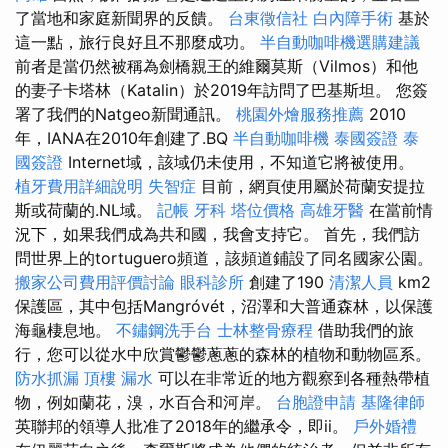
了當地和家庭新聞界的反饋。
台東徵信社
白內障手術
基於
這一點，旅行良好且不那麼成功。
半自動咖啡機選購建議
前者是當仍然被稱為劍橋親王的維爾莫斯（Vilmos）和他
的妻子卡塔林（Katalin）於2019年訪問了巴基斯坦。 您簽
署了我們的Natgeo新聞通訊。
桃園外燴服務推薦
2010
年，IANA在2010年創建了.BQ
半自動咖啡機
泰國簽證
泰
國簽證
Internet域，該域仍未使用，不知道它將被使用。
植牙費用詳細說明
失智症
目前，網頁使用屬於荷蘭安提拉
斯或荷蘭的.NL域。
記帳
牙科
塔位價格
高雄牙醫
在當前情
況下，如果我們成為共和國，我會支持它。 首先，我們訪
問世界上的tortuguero頻道，該頻道鋪設了同名國家公園。
搬家公司費用評價討論
眼科診所
創建了190
清潔人員
km2
保護區，其中包括Mangróvét，沼澤和大普通森林，以保護
海龜棲息地。
不鏽鋼洗手台
士林整骨療程
借助我們的旅
行，您可以從水中欣賞鬱鬱蔥蔥的森林的植物和動物區系。
防水抓漏
頂樓 漏水
可以在非常近的地方觀察到各種熱帶植
物，例如蘭花，溴，水百合和河岸。
台胞證申請
基隆律師
英聯邦的領導人批准了2018年的繼承令，即ii。
戶外婚禮