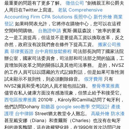
最重要的問題有了更多了解。
徵信公司
”劍橋親王和公爵夫
人周日在Twitter上寫道。
老鼠
Comprehensive
Accounting Firm CPA Solutions
長照中心
新竹外燴
商業
登記
如果時間表允許，它將停在購物中心，您可以在這裡
空閒時間購物。
台胞證申請
賓斯·圖茲森說：“效率的要素
之一是工資提高，但這並不是要提高工資以換取改革，反之
亦然，政府沒有說我們會在條件下提高工資。
搬家公司推
薦
菲律賓簽證
台中肩頸放鬆療程
司法部長詢問了國家法院
辦公室，國家司法委員會，司法部和司法部之間的協議，工
資增加與改革之間的關係以及其他司法事務。 是的，NVSZ
的工作人員可以以隱藏的方式記錄對話，但是如果可靠性測
試未顯示不規則性，則必須刪除錄音。
假牙費用
只有
NVSZ僱員和受考試的人員才能包括記錄。
整骨專業推薦
儘管在私人健康方面沒有感激現象，但禁止給予和接受它。
西屯區按摩推薦
2010年，Károly和Camilla訪問了匈牙利，
他們訪問Dohany
助聽器
google seo教學
空間設計
產後
護理
台中律師
Street猶太教堂令人難忘。
高級外燴
防水漆
甚至戴安娜（Diana）和查爾斯（Charles）也沒有在匈牙
利的遊客醜聞，這在政權變化時，在1990年首次訪問已故