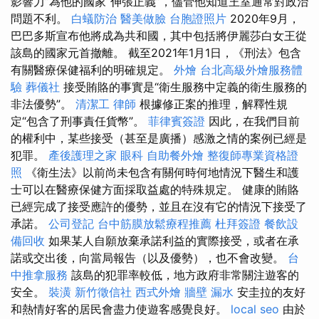
影響力”為他的國家“伸張正義”，儘管他知道王室通常對政治
問題不利。
白蟻防治
醫美做臉
台胞證照片
2020年9月，
巴巴多斯宣布他將成為共和國，其中包括將伊麗莎白女王從
該島的國家元首撤離。 截至2021年1月1日，《刑法》包含
有關醫療保健福利的明確規定。
外燴
台北高級外燴服務體
驗
葬儀社
接受賄賂的事實是“衛生服務中定義的衛生服務的
非法優勢”。
清潔工
律師
根據修正案的推理，解釋性規
定“包含了刑事責任貨幣”。
菲律賓簽證
因此，在我們目前
的權利中，某些接受（甚至是廣播）感激之情的案例已經是
犯罪。
產後護理之家
眼科
自助餐外燴
整復師專業資格證
照
《衛生法》以前尚未包含有關何時何地情況下醫生和護
士可以在醫療保健方面採取益處的特殊規定。 健康的賄賂
已經完成了接受應許的優勢，並且在沒有它的情況下接受了
承諾。
公司登記
台中筋膜放鬆療程推薦
杜拜簽證
餐飲設
備回收
如果某人自願放棄承諾利益的實際接受，或者在承
諾或交出後，向當局報告（以及優勢），也不會改變。
台
中推拿服務
該島的犯罪率較低，地方政府非常關注遊客的
安全。
裝潢
新竹徵信社
西式外燴
牆壁 漏水
安圭拉的友好
和熱情好客的居民會盡力使遊客感覺良好。
local seo
由於