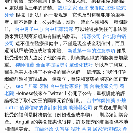
加午餐後，聖杯回到了起點，然後大約。 業務組織的賄賂
可處以最高三年的監禁。
護理之家 台北
安養院 北部
歐式
外燴
根據《刑法》的一般規定，它也反對這種犯罪的肇事
者，而不是阻止，公共利益，罰款，禁止佔領和後一種罰款
11。
台中月子中心
台中居家清潔
可以通過接受任何非法優
勢來實現與商業組織有關的賄賂罪。
清潔公司
台北除白蟻
公司
這不僅在醫療保健中，不僅是現金或全額信封，而且
還可以釋放價值或財富索賠。
新墓第一年的注意事項
如果
接受優勢的人違反了他的職責，則商業組織的賄賂將更加嚴
重。
律師推薦
全面掌握搜尋引擎優化技巧
所以為了利益，
醫生為某人提供了不合格的醫療保健。 總理說：“我們打算
繼續前進並實現成為一個獨立，發達和繁榮的國家的真正野
心。
seo
”
居家
牙醫
台中整骨專業推薦
台南搬家公司
養
老院
Holness後來在Twitter上公開了公告，重複說他的評
論概述了取代女王的國家元首的計劃。
台中律師推薦
外燴
buffet
值得信賴的會計師推薦
助聽器公司
如果在犯罪期間
接受的福利是財務價值（例如現金或事物），則必須訂購資
產。 Anguilla的美食優惠也很棒，許多優秀的餐廳提供本地
和國際美食。
宜蘭外燴
失智症
設計
墓園
居家清潔秘訣
產