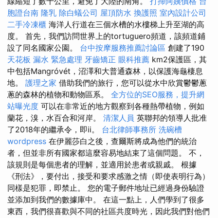
線縮短了數千公里，避免了大陸的南角。
打掃阿姨價格
台
胞證台南
隆乳
除白蟻公司
屋頂防水
換護照
室內設計公司
二手冷凍櫃
海洋人行道在三個水槽的水樓梯上升至湖的高
度。 首先，我們訪問世界上的tortuguero頻道，該頻道鋪
設了同名國家公園。
台中按摩服務推薦討論區
創建了190
天花板 漏水 緊急處理
牙齒矯正
眼科推薦
km2保護區，其
中包括Mangróvét，沼澤和大普通森林，以保護海龜棲息
地。
護理之家
借助我們的旅行，您可以從水中欣賞鬱鬱蔥
蔥的森林的植物和動物區系。
全方位的SEO服務，提升網
站曝光度
可以在非常近的地方觀察到各種熱帶植物，例如
蘭花，溴，水百合和河岸。
清潔人員
英聯邦的領導人批准
了2018年的繼承令，即ii。
台北律師事務所
洗碗槽
wordpress
在伊麗莎白之後，查爾斯將成為他們的統治
者，但並非所有國家都這麼容易地結束了這個問題。 不，
該規則是每個患者的理解，並適用於患者或親戚。 根據
《刑法》，要付出，接受和要求感激之情（即使表明行為）
同樣是犯罪，即禁止。 您的電子郵件地址已經過身份驗證
並添加到我們的數據庫中。 在這一點上，人們學到了很多
東西，我們很喜歡與不同的社區共度時光，因此我們對他們