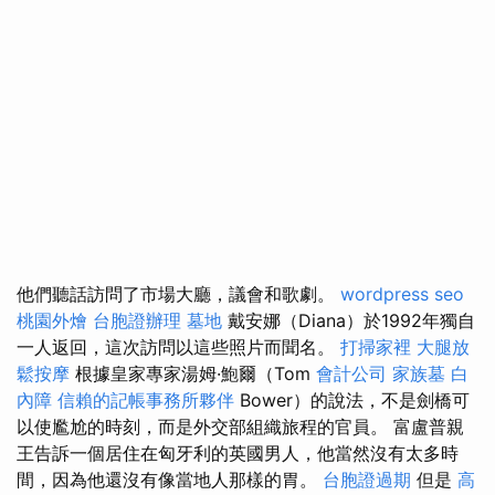
他們聽話訪問了市場大廳，議會和歌劇。
wordpress seo
桃園外燴
台胞證辦理
墓地
戴安娜（Diana）於1992年獨自
一人返回，這次訪問以這些照片而聞名。
打掃家裡
大腿放
鬆按摩
根據皇家專家湯姆·鮑爾（Tom
會計公司
家族墓
白
內障
信賴的記帳事務所夥伴
Bower）的說法，不是劍橋可
以使尷尬的時刻，而是外交部組織旅程的官員。 富盧普親
王告訴一個居住在匈牙利的英國男人，他當然沒有太多時
間，因為他還沒有像當地人那樣的胃。
台胞證過期
但是
高