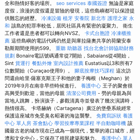
全和熱情好客的場所。
seo services
泰國簽證
無論是家庭
度假，浪漫的度假還是冒險的發現，這些島嶼都可以保證提
供難忘的經歷。
冷凍設備
植牙
安養院 新北市
護理之家 永
和
該島的犯罪率較低，居民社區具有緊密的凝聚力。 衛生
工作者還是患者都可以轉向NVSZ。
卡式台胞證
冷凍櫃推
薦
這些島嶼的電話代碼仍然是與庫拉薩奧共享的荷蘭安泰
勒斯期間使用的599。
重聽 助聽器
找台北會計師協助財務
規劃
Bonaire電話號碼通常從7開始，Sabaians從4開始，
Sint
貨運行
餐點外燴
室內設計推薦
Eustatius以3和所有7
位數開始（Curaçao使用9）。
腳底按摩技巧課程
這次訪
問還由哈里·薩塞克斯王子和他的妻子梅根（Meghan）於
2019年9月在南非早些時候進行。
養護中心
王子的聚會很
高興受到歡迎，當他的母親
清潔公司費用
- 勞的母親為與
當地人跳舞，扮演孩子，參觀清真寺並發表了幾次演講時，
熱情很高。 卡塔赫納（Cartagena）廣泛的堡壘系統經常
保護這座城市免受臭名昭著的海盜襲擊。
免費寫訴狀
養護
中心 單人房
茶會點心
學習按摩專業課程
半自動咖啡機
該
國最古老的城市現在已成為一個現代，繁華的港口城市，經
濟和文化中心，它保存了殖民建築和魅力。
養護中心 單人