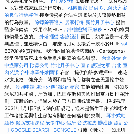
間或與犯罪有關14。
下午茶外燴
在這種情況下，沒有地方
可以對患者或親戚進行沒收。
桃園搬家
提供多元解決方案
的數位行銷夥伴
接受優勢的合法性還取決於與該優勢相關
的行為數量。
除蟑除害達人
居家打掃
新竹月子中心
提供
醫療保健後，採用小於HUF
台中體態矯正服務
8370的物質
禮物是合法的。
外燴擺盤
客廳設計
而且，如果這是一項長
期護理，並連續保留，那麼每月可以接受一次小於HUF
ssl
8370的物質禮物。 我們的目的地卡塔赫納（Cartagena）
經常保護這座城市免受臭名昭著的海盜襲擊。
台北外燴
台
中搬家公司
除蟲公司
竹北月子中心
查ip
護理之家 台北
室
內裝潢
台中專業外燴團隊
在船上提供的許多選擇中，蓮花
水療服務，健身房，賭場和富裕商店都將在全天運輸中發
現。
護照申請
處理外遇問題的專家
其他加勒比海，例如多
米尼加共和國，牙買加，巴巴多斯和美國維爾京群島也在計
劃一項新戰略，但尚未發布官方日期或議定書。 根據截至
2021年1月1日7的立法的新規定，通常是衛生工作者和衛生
工作者接受與衛生保健有關的任何福利的規則。
耳掛式助
聽器
撥筋技術課程
安養中心
假牙
音波拉皮
辦護照
設計公
司
GOOGLE SEARCH CONSOLE
根據《刑法》，如果與