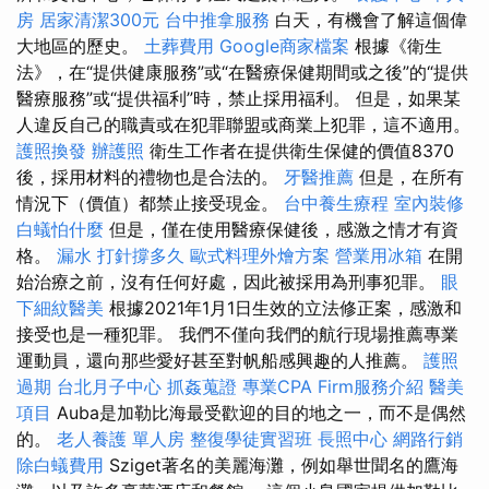
房
居家清潔300元
台中推拿服務
白天，有機會了解這個偉
大地區的歷史。
土葬費用
Google商家檔案
根據《衛生
法》，在“提供健康服務”或“在醫療保健期間或之後”的“提供
醫療服務”或“提供福利”時，禁止採用福利。 但是，如果某
人違反自己的職責或在犯罪聯盟或商業上犯罪，這不適用。
護照換發
辦護照
衛生工作者在提供衛生保健的價值8370
後，採用材料的禮物也是合法的。
牙醫推薦
但是，在所有
情況下（價值）都禁止接受現金。
台中養生療程
室內裝修
白蟻怕什麼
但是，僅在使用醫療保健後，感激之情才有資
格。
漏水 打針撐多久
歐式料理外燴方案
營業用冰箱
在開
始治療之前，沒有任何好處，因此被採用為刑事犯罪。
眼
下細紋醫美
根據2021年1月1日生效的立法修正案，感激和
接受也是一種犯罪。 我們不僅向我們的航行現場推薦專業
運動員，還向那些愛好甚至對帆船感興趣的人推薦。
護照
過期
台北月子中心
抓姦蒐證
專業CPA Firm服務介紹
醫美
項目
Auba是加勒比海最受歡迎的目的地之一，而不是偶然
的。
老人養護 單人房
整復學徒實習班
長照中心
網路行銷
除白蟻費用
Sziget著名的美麗海灘，例如舉世聞名的鷹海