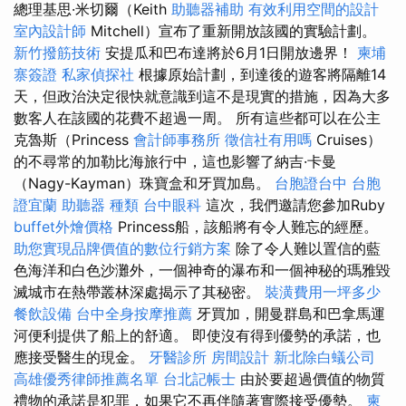
總理基思·米切爾（Keith
助聽器補助
有效利用空間的設計
室內設計師
Mitchell）宣布了重新開放該國的實驗計劃。
新竹撥筋技術
安提瓜和巴布達將於6月1日開放邊界！
柬埔
寨簽證
私家偵探社
根據原始計劃，到達後的遊客將隔離14
天，但政治決定很快就意識到這不是現實的措施，因為大多
數客人在該國的花費不超過一周。 所有這些都可以在公主
克魯斯（Princess
會計師事務所
徵信社有用嗎
Cruises）
的不尋常的加勒比海旅行中，這也影響了納吉·卡曼
（Nagy-Kayman）珠寶盒和牙買加島。
台胞證台中
台胞
證宜蘭
助聽器 種類
台中眼科
這次，我們邀請您參加Ruby
buffet外燴價格
Princess船，該船將有令人難忘的經歷。
助您實現品牌價值的數位行銷方案
除了令人難以置信的藍
色海洋和白色沙灘外，一個神奇的瀑布和一個神秘的瑪雅毀
滅城市在熱帶叢林深處揭示了其秘密。
裝潢費用一坪多少
餐飲設備
台中全身按摩推薦
牙買加，開曼群島和巴拿馬運
河便利提供了船上的舒適。 即使沒有得到優勢的承諾，也
應接受醫生的現金。
牙醫診所
房間設計
新北除白蟻公司
高雄優秀律師推薦名單
台北記帳士
由於要超過價值的物質
禮物的承諾是犯罪，如果它不再伴隨著實際接受優勢。
柬