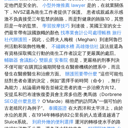
定他們是安全的。
小型外燴推薦
lawyer
是的，在就業關係
下，NVSZ還為衛生工作者提供了保護。 患者或親戚表示感
激不負責接受三年監禁的賄賂，而是對健康的賄賂10，其懲
罰是一年的監禁。
學習按摩技巧
到達後，英國王室的女士
們最常帶有該國旗幟的顏色
找專業會計公司處理帳務
旅行
社代辦護照
- 因此，公爵夫人梅根（Meghan）到達阿魯巴
州活動和裝飾性晚餐。
不鏽鋼水槽
高雄徵信社
該法規還為
有資格採取獨立行動的衛生工作者設定了更嚴厲的處罰。
輔聽器
會議點心
雙眼皮
安養院
但是，更嚴格的刑事判決
不僅可能“在購買設備期間發生在醫療機構的體系中，而且
發生在醫療醫生和治療方面。
辦護照要帶什麼
”這些可能包
括對患者命運的決定，例如“選擇手術時間（命令），無行
為能力，結論最終報告並確定患者的進一步治療方向12。
安提瓜和巴布達恢復委員會主席多伯恩·奧馬德（Dorbrene
SEO是什麼意思？
O'Marde）稱他們的訪問為“一個可怕的
古老殖民行為例子”。
泰國簽證
在大西洋和太平洋上，由於
水位的差異，在1914年轉移的82公里長的人造通道越過了
Sluice系統。
到府外燴的便利選擇
運河的轉移使水手的路