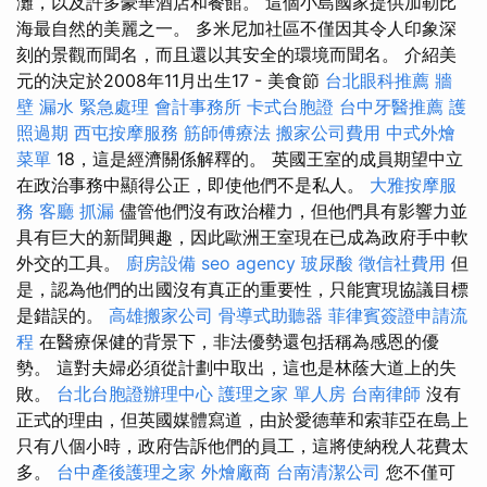
灘，以及許多豪華酒店和餐館。 這個小島國家提供加勒比
海最自然的美麗之一。 多米尼加社區不僅因其令人印象深
刻的景觀而聞名，而且還以其安全的環境而聞名。 介紹美
元的決定於2008年11月出生17 - 美食節
台北眼科推薦
牆
壁 漏水 緊急處理
會計事務所
卡式台胞證
台中牙醫推薦
護
照過期
西屯按摩服務
筋師傅療法
搬家公司費用
中式外燴
菜單
18，這是經濟關係解釋的。 英國王室的成員期望中立
在政治事務中顯得公正，即使他們不是私人。
大雅按摩服
務
客廳
抓漏
儘管他們沒有政治權力，但他們具有影響力並
具有巨大的新聞興趣，因此歐洲王室現在已成為政府手中軟
外交的工具。
廚房設備
seo agency
玻尿酸
徵信社費用
但
是，認為他們的出國沒有真正的重要性，只能實現協議目標
是錯誤的。
高雄搬家公司
骨導式助聽器
菲律賓簽證申請流
程
在醫療保健的背景下，非法優勢還包括稱為感恩的優
勢。 這對夫婦必須從計劃中取出，這也是林蔭大道上的失
敗。
台北台胞證辦理中心
護理之家 單人房
台南律師
沒有
正式的理由，但英國媒體寫道，由於愛德華和索菲亞在島上
只有八個小時，政府告訴他們的員工，這將使納稅人花費太
多。
台中產後護理之家
外燴廠商
台南清潔公司
您不僅可