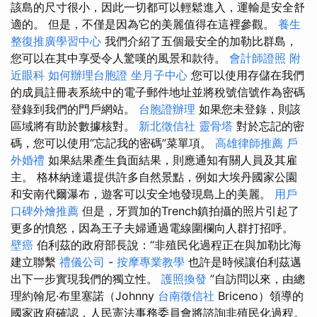
該島的尺寸很小，因此一切都可以輕鬆進入，運輸是安全舒
適的。 但是，不僅是因為它的美麗值得在這裡參觀。
養生
整復推廣學習中心
我們介紹了五個最安全的加勒比群島，
您可以在其中享受令人驚嘆的風景和款待。
會計師證照
附
近眼科
如何辦理台胞證
坐月子中心
您可以使用存儲在我們
的成員註冊表系統中的電子郵件地址並將稅號信號作為密碼
登錄到我們的門戶網站。
台胞證辦理
如果您未登錄，則該
區域將有助於數據核對。
新北徵信社
靈骨塔
對於忘記的密
碼，您可以使用“忘記我的密碼”菜單項。
高雄律師推薦
戶
外婚禮
如果結果產生負面結果，則應通知有關人員及其雇
主。 格林納達還提供許多自然景點，例如大埃丹國家公園
和安南代爾瀑布，遊客可以安全地發現島上的美麗。
用戶
口碑外燴推薦
但是，牙買加的Trench鎮拍攝的照片引起了
更多的憤怒，因為王子夫婦通過電線圍欄向人群打招呼。
壁癌
伯利茲的政府部長說：“非殖民化過程正在與加勒比海
建立聯繫
禮儀公司
-
按摩專業教學
也許是時候讓伯利茲邁
出下一步實現我們的獨立性。
護照換發
”自訪問以來，由總
理約翰尼·布里塞諾（Johnny
台南徵信社
Briceno）領導的
國家政府確認，人民憲法事務委員會將諮詢非殖民化過程。