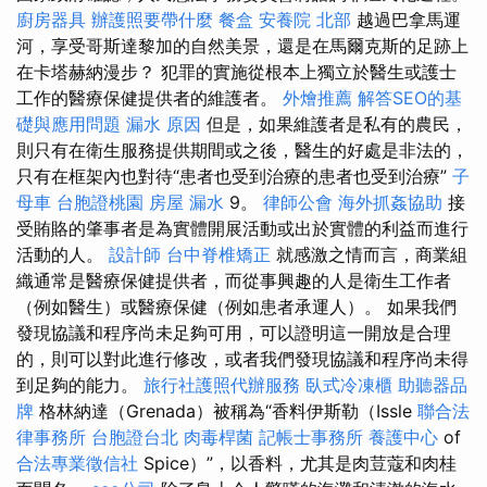
廚房器具
辦護照要帶什麼
餐盒
安養院 北部
越過巴拿馬運
河，享受哥斯達黎加的自然美景，還是在馬爾克斯的足跡上
在卡塔赫納漫步？ 犯罪的實施從根本上獨立於醫生或護士
工作的醫療保健提供者的維護者。
外燴推薦
解答SEO的基
礎與應用問題
漏水 原因
但是，如果維護者是私有的農民，
則只有在衛生服務提供期間或之後，醫生的好處是非法的，
只有在框架內也對待“患者也受到治療的患者也受到治療”
子
母車
台胞證桃園
房屋 漏水
9。
律師公會
海外抓姦協助
接
受賄賂的肇事者是為實體開展活動或出於實體的利益而進行
活動的人。
設計師
台中脊椎矯正
就感激之情而言，商業組
織通常是醫療保健提供者，而從事興趣的人是衛生工作者
（例如醫生）或醫療保健（例如患者承運人）。 如果我們
發現協議和程序尚未足夠可用，可以證明這一開放是合理
的，則可以對此進行修改，或者我們發現協議和程序尚未得
到足夠的能力。
旅行社護照代辦服務
臥式冷凍櫃
助聽器品
牌
格林納達（Grenada）被稱為“香料伊斯勒（Issle
聯合法
律事務所
台胞證台北
肉毒桿菌
記帳士事務所
養護中心
of
合法專業徵信社
Spice）”，以香料，尤其是肉荳蔻和肉桂