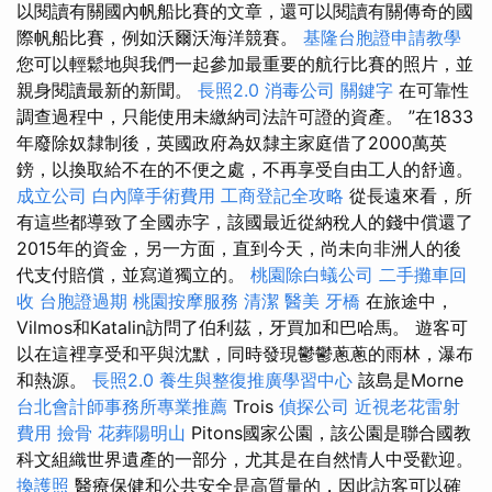
以閱讀有關國內帆船比賽的文章，還可以閱讀有關傳奇的國
際帆船比賽，例如沃爾沃海洋競賽。
基隆台胞證申請教學
您可以輕鬆地與我們一起參加最重要的航行比賽的照片，並
親身閱讀最新的新聞。
長照2.0
消毒公司
關鍵字
在可靠性
調查過程中，只能使用未繳納司法許可證的資產。 ”在1833
年廢除奴隸制後，英國政府為奴隸主家庭借了2000萬英
鎊，以換取給不在的不便之處，不再享受自由工人的舒適。
成立公司
白內障手術費用
工商登記全攻略
從長遠來看，所
有這些都導致了全國赤字，該國最近從納稅人的錢中償還了
2015年的資金，另一方面，直到今天，尚未向非洲人的後
代支付賠償，並寫道獨立的。
桃園除白蟻公司
二手攤車回
收
台胞證過期
桃園按摩服務
清潔
醫美
牙橋
在旅途中，
Vilmos和Katalin訪問了伯利茲，牙買加和巴哈馬。 遊客可
以在這裡享受和平與沈默，同時發現鬱鬱蔥蔥的雨林，瀑布
和熱源。
長照2.0
養生與整復推廣學習中心
該島是Morne
台北會計師事務所專業推薦
Trois
偵探公司
近視老花雷射
費用
撿骨
花葬陽明山
Pitons國家公園，該公園是聯合國教
科文組織世界遺產的一部分，尤其是在自然情人中受歡迎。
換護照
醫療保健和公共安全是高質量的，因此訪客可以確