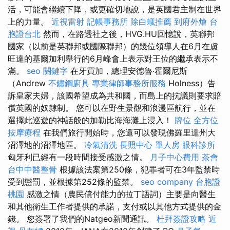
活，可能會繼續下降，或更確切地說，是英國君主制在世界
上的力量。
近視雷射
記帳事務所
除白蟻推薦
到府外燴
台
胞證台北
然而，在路透社之後，HVG.HU回憶說，英聯邦
國家（以前是英聯邦或國際聯邦）的幾位領導人在6月在盧
旺達的基爾加利舉行的6月峰會上表示對王位的繼承表示不
滿。
seo 關鍵字
在牙買加，總理安德魯·霍爾尼斯
（Andrew
不鏽鋼廚具
專業律師事務所服務
Holness）告
訴皇家夫婦，該國希望成為共和國，而島上的抗議則要求賠
償英國的奴隸制。 您可以在野生景觀和浪漫區航行，並在
選擇此巡遊的神話般的加勒比海海灘上浸入！
牌位
全方位
按摩療程
在我們旅行開始時，您還可以發現佛羅里達州大
沼澤地的沼澤地區。
冷氣清洗
長照中心 單人房
眼科診所
匈牙利已經有一段時間接受感激之情。
月子中心費用
茶會
台中中醫整骨
根據該法案第250條，犯罪者可在3年監禁時
受到懲罰，並根據第252條的監禁。
seo company
台胞證
桃園
感激之情（農民償付能力的拉丁語詞）主要是向醫生
和其他衛生工作者提供的承諾，支付或以其他方式提供的金
錢。 您簽署了我們的Natgeo新聞通訊。
杜拜簽證攻略
近