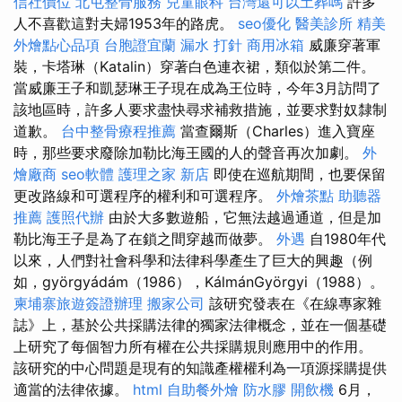
信社價位
北屯整骨服務
兒童眼科
台灣還可以土葬嗎
許多
人不喜歡這對夫婦1953年的路虎。
seo優化
醫美診所
精美
外燴點心品項
台胞證宜蘭
漏水 打針
商用冰箱
威廉穿著軍
裝，卡塔琳（Katalin）穿著白色連衣裙，類似於第二件。
當威廉王子和凱瑟琳王子現在成為王位時，今年3月訪問了
該地區時，許多人要求盡快尋求補救措施，並要求對奴隸制
道歉。
台中整骨療程推薦
當查爾斯（Charles）進入寶座
時，那些要求廢除加勒比海王國的人的聲音再次加劇。
外
燴廠商
seo軟體
護理之家 新店
即使在巡航期間，也要保留
更改路線和可選程序的權利和可選程序。
外燴茶點
助聽器
推薦
護照代辦
由於大多數遊船，它無法越過通道，但是加
勒比海王子是為了在鎖之間穿越而做夢。
外遇
自1980年代
以來，人們對社會科學和法律科學產生了巨大的興趣（例
如，györgyádám（1986），KálmánGyörgyi（1988）。
柬埔寨旅遊簽證辦理
搬家公司
該研究發表在《在線專家雜
誌》上，基於公共採購法律的獨家法律概念，並在一個基礎
上研究了每個智力所有權在公共採購規則應用中的作用。
該研究的中心問題是現有的知識產權權利為一項源採購提供
適當的法律依據。
html
自助餐外燴
防水膠
開飲機
6月，