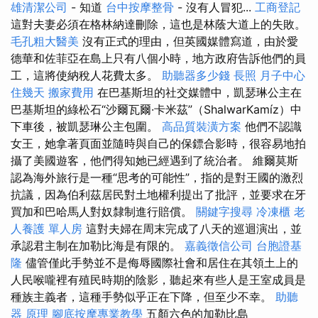
雄清潔公司
- 知道
台中按摩整骨
- 沒有人冒犯...
工商登記
這對夫妻必須在格林納達刪除，這也是林蔭大道上的失敗。
毛孔粗大醫美
沒有正式的理由，但英國媒體寫道，由於愛
德華和佐菲亞在島上只有八個小時，地方政府告訴他們的員
工，這將使納稅人花費太多。
助聽器多少錢
長照
月子中心
住幾天
搬家費用
在巴基斯坦的社交媒體中，凱瑟琳公主在
巴基斯坦的綠松石“沙爾瓦爾·卡米茲”（ShalwarKamíz）中
下車後，被凱瑟琳公主包圍。
高品質裝潢方案
他們不認識
女王，她拿著頁面並隨時與自己的保鏢合影時，很容易地拍
攝了美國遊客，他們得知她已經遇到了統治者。 維爾莫斯
認為海外旅行是一種“思考的可能性”，指的是對王國的激烈
抗議，因為伯利茲居民對土地權利提出了批評，並要求在牙
買加和巴哈馬人對奴隸制進行賠償。
關鍵字搜尋
冷凍櫃
老
人養護 單人房
這對夫婦在周末完成了八天的巡迴演出，並
承認君主制在加勒比海是有限的。
嘉義徵信公司
台胞證基
隆
儘管僅此手勢並不是侮辱國際社會和居住在其領土上的
人民喉嚨裡有殖民時期的陰影，聽起來有些人是王室成員是
種族主義者，這種手勢似乎正在下降，但至少不幸。
助聽
器 原理
腳底按摩專業教學
五顏六色的加勒比島