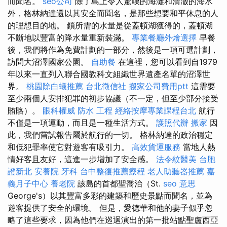
而聞名。
seo公司
除了島上令人驚嘆的海灘和清澈的海水
外，格林納達還以其安全而聞名，是那些想要和平休息的人
的理想目的地。 鎖所需的水量是從蓋頓湖獲得的，蓋頓湖
不斷地以豐富的降水量重新裝滿。
專業餐廳外燴選擇
早餐
後，我們將作為免費計劃的一部分，然後是一項可選計劃，
訪問大沼澤國家公園。
自助餐
在這裡，您可以看到自1979
年以來一直列入聯合國教科文組織世界遺產名單的沼澤世
界。
桃園除白蟻推薦
台北徵信社
搬家公司費用ptt
這需要
至少兩個人安排犯罪的初步協議（不一定，但至少部分接受
賄賂）。
眼科權威
防水 工程
經絡按摩專業課程台北
航行
不僅是一項運動，而且是一種生活方式。
護照代辦
搬家
因
此，我們嘗試報告屬於航行的一切。 格林納達的政治穩定
和低犯罪率使它對遊客有吸引力。
高效貨運服務
當地人熱
情好客且友好，這進一步增加了安全感。
法令紋醫美
台胞
證新北
安養院
牙科
台中整復推薦療程
老人助聽器推薦
嘉
義月子中心
養老院
該島的首都聖喬治（St.
seo 意思
George's）以其豐富多彩的建築和歷史景點而聞名，並為
遊客提供了安全的環境。 但是，愛德華和他的妻子似乎忽
略了這些要求，因為他們在巡迴演出的第一批站點聖盧西亞