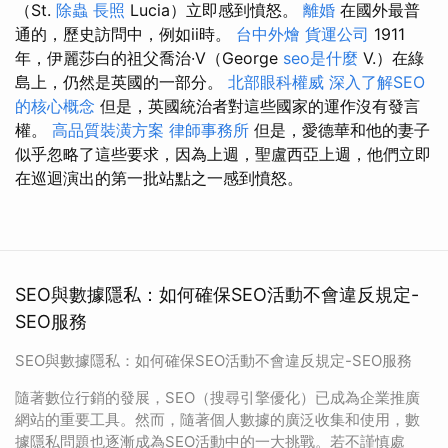
（St.
除蟲
長照
Lucia）立即感到憤怒。
離婚
在國外最普
通的，歷史訪問中，例如ii時。
台中外燴
貨運公司
1911
年，伊麗莎白的祖父喬治·V（George
seo是什麼
V.）在綠
島上，仍然是英國的一部分。
北部眼科權威
深入了解SEO
的核心概念
但是，英國統治者對這些國家的運作沒有發言
權。
高品質裝潢方案
律師事務所
但是，愛德華和他的妻子
似乎忽略了這些要求，因為上週，聖盧西亞上週，他們立即
在巡迴演出的第一批站點之一感到憤怒。
SEO與數據隱私：如何確保SEO活動不會違反規定-
SEO服務
SEO與數據隱私：如何確保SEO活動不會違反規定-SEO服務
隨著數位行銷的發展，SEO（搜尋引擎優化）已成為企業推廣
網站的重要工具。然而，隨著個人數據的廣泛收集和使用，數
據隱私問題也逐漸成為SEO活動中的一大挑戰。若不謹慎處