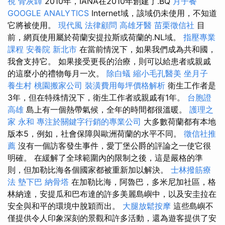
視
骨灰罈
2010年，IANA在2010年創建了.BQ
月子餐
GOOGLE ANALYTICS
Internet域，該域仍未使用，不知道
它將被使用。
現代風
法律顧問
高雄牙醫
苗栗徵信社
目
前，網頁使用屬於荷蘭安提拉斯或荷蘭的.NL域。
指壓專業
課程
安養院 新北市
在當前情況下，如果我們成為共和國，
我會支持它。 如果接受更長的治療，則可以給患者或親戚
的這麼小的禮物每月一次。
除白蟻
縮小毛孔醫美
坐月子
養生村
桃園搬家公司
裝潢費用每坪價格解析
衛生工作者是
3年，但在特殊情況下，衛生工作者或親戚有1年。
台胞證
高雄
島上有一個熱帶氣候，全年的時間都很溫暖。
護理之
家 永和
專注於關鍵字行銷的專業公司
大多數荷蘭都有本地
版本5，例如，社會保障與歐洲荷蘭的水平不同。
徵信社推
薦
沒有一個訪客發生事件，愛丁堡公爵的評論之一使它很
明確。 在緩解了全球範圍內的限制之後，這是嚴格的準
則，但加勒比海各個國家都被重新加以解決。
士林撥筋療
法
墊下巴
納骨塔
在加勒比海，阿魯巴，多米尼加社區，格
林納達，安提瓜和巴布達的許多美麗島嶼中，以及安圭拉在
安全與和平的環境中脫穎而出。
大腿放鬆按摩
這些島嶼不
僅提供令人印象深刻的景觀和許多活動，還為遊客提供了安