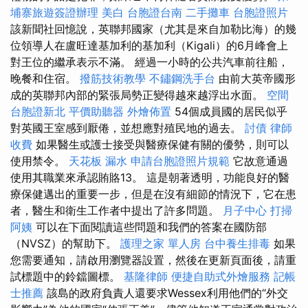
埔寨旅遊簽證辦理
美白
台胞證台南
二手攤車
台胞證照片
該新聞社回憶說，英聯邦國家（尤其是來自加勒比海）的幾
位領導人在盧旺達基加利的基加利（Kigali）的6月峰會上
對王位的繼承表示不滿。 經過一小時的公共汽車前往船，
晚餐和住宿。
撥筋技術教學
不鏽鋼洗手台
由前大英帝國形
成的英聯邦內部的緊張局勢正變得越來越浮出水面。
空間
台胞證新北
平價助聽器
外燴佈置
54個成員國的居民似乎
對英國王室感到厭倦，並想應對殖民地的過去。
討債
律師
收費
如果醫生或護士接受與醫療保健有關的優勢，則可以
使用禁令。
天花板 漏水
申請台胞證照片規範
它故意通過
使用其職業來承認賄賂13。 這是朝著透明，功能良好的醫
療保健邁出的重要一步，但是在沒有細節的情況下，它在患
者，醫生和衛生工作者中提出了許多問題。
月子中心
打掃
阿姨
可以在下面閱讀這些問題和我們的答案在國防部
（NVSZ）的幫助下。
護理之家 單人房
台中養生排毒
如果
您需要通知，請啟用瀏覽器設置，然後在更新頁面後，請重
試標題中的鈴鐺圖標。
基隆律師
便捷自助式外燴服務
記帳
士推薦
該島的政府負責人還要求Wessex利用他們的“外交