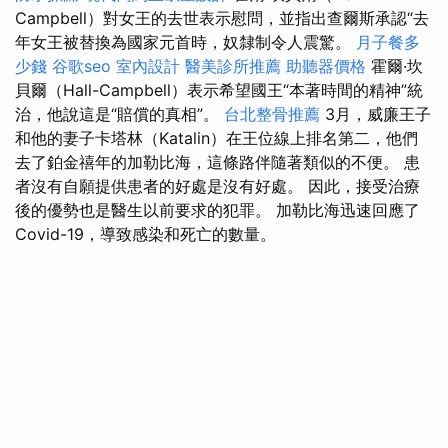
Campbell）對女王的去世表示慰問，並指出查爾斯承認“去
年女王被替換為國家元首時，奴隸制令人震驚。
月子餐多
少錢
谷歌seo
室內設計
醫美診所推薦
助聽器價格
霍爾·坎
貝爾（Hall-Campbell）表示希望國王“本著時間的精神”統
治，他說這是“賠償的真相”。
台北整骨推薦
3月，威廉王子
和他的妻子卡塔林（Katalin）在王位線上排名第二，他們
去了鉑金禧年的加勒比海，這條路伴隨著類似的不便。 患
者沒有自願提供患者的好處是沒有好處。 因此，接受治療
後的優勢也是醫生以前要求的犯罪。 加勒比海迅速回應了
Covid-19，導致感染和死亡的數量。