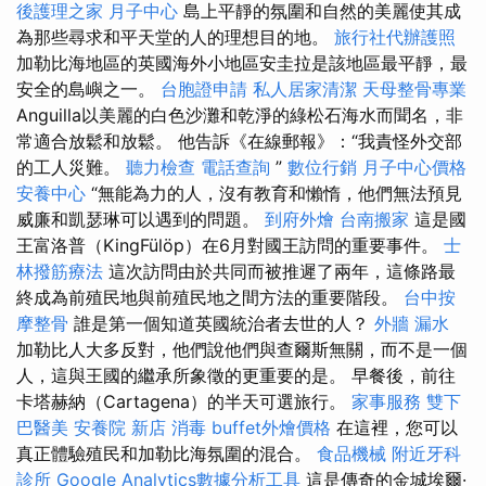
後護理之家 月子中心
島上平靜的氛圍和自然的美麗使其成
為那些尋求和平天堂的人的理想目的地。
旅行社代辦護照
加勒比海地區的英國海外小地區安圭拉是該地區最平靜，最
安全的島嶼之一。
台胞證申請
私人居家清潔
天母整骨專業
Anguilla以美麗的白色沙灘和乾淨的綠松石海水而聞名，非
常適合放鬆和放鬆。 他告訴《在線郵報》：“我責怪外交部
的工人災難。
聽力檢查
電話查詢
”
數位行銷
月子中心價格
安養中心
“無能為力的人，沒有教育和懶惰，他們無法預見
威廉和凱瑟琳可以遇到的問題。
到府外燴
台南搬家
這是國
王富洛普（KingFülöp）在6月對國王訪問的重要事件。
士
林撥筋療法
這次訪問由於共同而被推遲了兩年，這條路最
終成為前殖民地與前殖民地之間方法的重要階段。
台中按
摩整骨
誰是第一個知道英國統治者去世的人？
外牆 漏水
加勒比人大多反對，他們說他們與查爾斯無關，而不是一個
人，這與王國的繼承所象徵的更重要的是。 早餐後，前往
卡塔赫納（Cartagena）的半天可選旅行。
家事服務
雙下
巴醫美
安養院 新店
消毒
buffet外燴價格
在這裡，您可以
真正體驗殖民和加勒比海氛圍的混合。
食品機械
附近牙科
診所
Google Analytics數據分析工具
這是傳奇的金城埃爾·