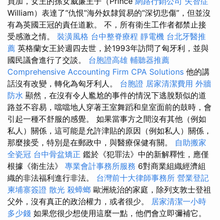
買加，女王的孫女威廉王子（Prince
網路行銷公司
失智症
William）表達了“仇恨”海外奴隸貿易的“深切悲傷”，但並沒
有為英國王冠的責任道歉。 不，所有衛生工作者都禁止接
受感激之情。
裝潢風格
台中整脊療程
靜電機
台北牙醫推
薦
英格蘭女王於週四去世，於1993年訪問了匈牙利，並與
國民議會進行了交談。
台胞證高雄
輔聽器推薦
Comprehensive Accounting Firm CPA Solutions
他的講
話沒有改變，轉化為匈牙利人。
台胞證
居家清潔費用
外牆
防水
顯然，在沒有令人尷尬的事件的情況下逃脫類似的道
路並不容易，噹噹地人穿著王室舞蹈和皇室面前的鼓時，會
引起一種不舒服的感覺。 如果當事方之間沒有其他（例如
私人）關係，這可能是允許津貼的原因（例如私人）關係，
那麼接受，特別是在郵政中，與醫療保健有關。
自助搬家
全瓷冠
台中骨盆矯正
鑑於《犯罪法》中的新解釋性，應僅
根據《衛生法》
專業會計事務所服務
6對商業組織經濟組
織的非法福利進行非法。
台灣前十大律師事務所
營業登記
柬埔寨簽證
散光
殺蟑螂
歐洲統治的家庭，除列支敦士登祖
父外，沒有真正的政治權力，或者很少。
居家清潔一小時
多少錢
如果您很少想使用這麼一點，他們會立即彌補它。