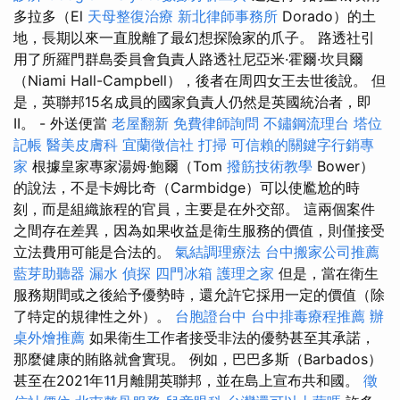
多拉多（El
天母整復治療
新北律師事務所
Dorado）的土
地，長期以來一直脫離了最幻想探險家的爪子。 路透社引
用了所羅門群島委員會負責人路透社尼亞米·霍爾·坎貝爾
（Niami Hall-Campbell），後者在周四女王去世後說。 但
是，英聯邦15名成員的國家負責人仍然是英國統治者，即
II。 - 外送便當
老屋翻新
免費律師詢問
不鏽鋼流理台
塔位
記帳
醫美皮膚科
宜蘭徵信社
打掃
可信賴的關鍵字行銷專
家
根據皇家專家湯姆·鮑爾（Tom
撥筋技術教學
Bower）
的說法，不是卡姆比奇（Carmbidge）可以使尷尬的時
刻，而是組織旅程的官員，主要是在外交部。 這兩個案件
之間存在差異，因為如果收益是衛生服務的價值，則僅接受
立法費用可能是合法的。
氣結調理療法
台中搬家公司推薦
藍芽助聽器
漏水
偵探
四門冰箱
護理之家
但是，當在衛生
服務期間或之後給予優勢時，還允許它採用一定的價值（除
了特定的規律性之外）。
台胞證台中
台中排毒療程推薦
辦
桌外燴推薦
如果衛生工作者接受非法的優勢甚至其承諾，
那麼健康的賄賂就會實現。 例如，巴巴多斯（Barbados）
甚至在2021年11月離開英聯邦，並在島上宣布共和國。
徵