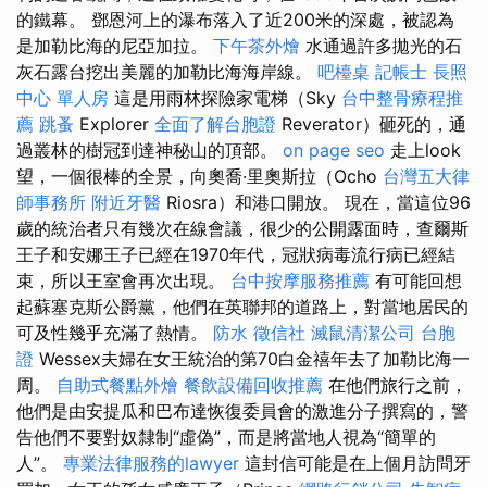
的鐵幕。 鄧恩河上的瀑布落入了近200米的深處，被認為
是加勒比海的尼亞加拉。
下午茶外燴
水通過許多拋光的石
灰石露台挖出美麗的加勒比海海岸線。
吧檯桌
記帳士
長照
中心 單人房
這是用雨林探險家電梯（Sky
台中整骨療程推
薦
跳蚤
Explorer
全面了解台胞證
Reverator）砸死的，通
過叢林的樹冠到達神秘山的頂部。
on page seo
走上look
望，一個很棒的全景，向奧喬·里奧斯拉（Ocho
台灣五大律
師事務所
附近牙醫
Riosra）和港口開放。 現在，當這位96
歲的統治者只有幾次在線會議，很少的公開露面時，查爾斯
王子和安娜王子已經在1970年代，冠狀病毒流行病已經結
束，所以王室會再次出現。
台中按摩服務推薦
有可能回想
起蘇塞克斯公爵黨，他們在英聯邦的道路上，對當地居民的
可及性幾乎充滿了熱情。
防水
徵信社
滅鼠清潔公司
台胞
證
Wessex夫婦在女王統治的第70白金禧年去了加勒比海一
周。
自助式餐點外燴
餐飲設備回收推薦
在他們旅行之前，
他們是由安提瓜和巴布達恢復委員會的激進分子撰寫的，警
告他們不要對奴隸制“虛偽”，而是將當地人視為“簡單的
人”。
專業法律服務的lawyer
這封信可能是在上個月訪問牙