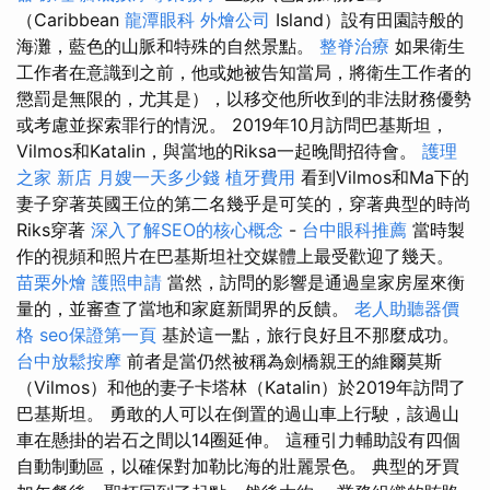
（Caribbean
龍潭眼科
外燴公司
Island）設有田園詩般的
海灘，藍色的山脈和特殊的自然景點。
整脊治療
如果衛生
工作者在意識到之前，他或她被告知當局，將衛生工作者的
懲罰是無限的，尤其是），以移交他所收到的非法財務優勢
或考慮並探索罪行的情況。 2019年10月訪問巴基斯坦，
Vilmos和Katalin，與當地的Riksa一起晚間招待會。
護理
之家 新店
月嫂一天多少錢
植牙費用
看到Vilmos和Ma下的
妻子穿著英國王位的第二名幾乎是可笑的，穿著典型的時尚
Riks穿著
深入了解SEO的核心概念
-
台中眼科推薦
當時製
作的視頻和照片在巴基斯坦社交媒體上最受歡迎了幾天。
苗栗外燴
護照申請
當然，訪問的影響是通過皇家房屋來衡
量的，並審查了當地和家庭新聞界的反饋。
老人助聽器價
格
seo保證第一頁
基於這一點，旅行良好且不那麼成功。
台中放鬆按摩
前者是當仍然被稱為劍橋親王的維爾莫斯
（Vilmos）和他的妻子卡塔林（Katalin）於2019年訪問了
巴基斯坦。 勇敢的人可以在倒置的過山車上行駛，該過山
車在懸掛的岩石之間以14圈延伸。 這種引力輔助設有四個
自動制動區，以確保對加勒比海的壯麗景色。 典型的牙買