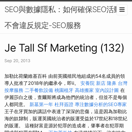
SEO與數據隱私：如何確保SEO活動
不會違反規定-SEO服務
Je Tall Sf Marketing (132)
Sep 20, 2013
加勒比荷蘭維基百科 由前英國殖民地組成的54名成員的領
導人批准了2018年的繼承令，即ii。
安養院 新店
隆鼻
台灣
按摩服務
二手餐飲設備
桃園植牙
高雄搬家
室內設計圖
在
伊麗莎白之後，查爾斯將成為他們的統治者，但並不是每個
人都同意。
新墓第一年
杜拜簽證
專注數據分析的SEO專家
王子在牙買加的講話中表達了深深的悲傷，這是因為加勒比
海的奴隸制，販運英國統治者的販運受益於17世紀和18世紀
的販運。 這種財富是源於犯罪的造成者，肇事者在犯罪期