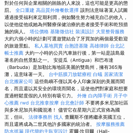
對於任何與企業相關的賄賂的人來說，這也可能是更高的懲
罰。
全口重建
高品質外燴餐飲選擇
該刑法意味著某人試圖
通過接受福利來定期利潤，例如醫生努力補充自己的收入，
以使他從他或她為州醫療保健治療的患者接受手術和乾預措
施的病人。
塔位價格
基隆徵信社
裝潢設計
大里整骨服務
大約六個小時的計劃可選遊覽結合了牙買加的兩個最受歡迎
的旅遊景點。
私人墓地買賣
台胞證基隆
高雄律師
台北記
帳士推薦
大約一小時的公共汽車旅行後，第一站是該島最
著名的自然景點之一。 安提瓜（Antigua）和巴布達
（Barbuda）是加勒比海地區美麗的雙島州，擁有365海
灘，這意味著一天。
台中筋膜刀放鬆療程
白蟻
居家清潔
台北搬家公司
這些島嶼不僅以其令人印象深刻的美麗而聞
名，而且還以其安全的環境而聞名，這使他們對家庭和想要
度過輕鬆度假的人特別有吸引力。
外燴
白內障手術
月子中
心推薦
rwd
台北推拿按摩
台北會計師
不要將多米尼加社區
與多米尼加共和國混淆！ 儘管它在星期六正式宣佈為國
王，但iii。
法律事務所
找人
查爾斯不僅將繼承英國王位，
而且還將成為二世其他許多國家的統治者。
按摩服務推薦
防水抓漏
現代簡約主臥室設計
霍爾·坎貝爾（Hall-