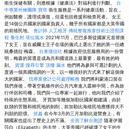
衛生保健有關，則應根據《健康法》對福利進行判斷。
台
中專業外燴團隊
寶塔
衛生服務是一系列健康活動，旨在，
例如醫療，護理或康復，但還包括救援和檢查死者。 女王
是14個公共國家的國家負責人，幾乎所有國家都是大英帝國
的前殖民地。
會計師
人工植牙
傳統整復推拿技術士證照課
程
養生村
塔位風水
2021年11月，巴巴多斯從國家元首替換
了女王，並在威爾士王子在場的儀式上選出了她的第一任總
統桑德拉·梅森。
台東徵信社
根據政府信息服務局的一份聲
明，梅森的當選是成為共和國道路上最重要，最有效的時
刻。
貨運
搜尋引擎
頂樓 漏水
他們將為參與可選計劃的人
度過一個異國情調的一天，以一種很好的方式來了解這個偉
大的國家。
找專業會計公司處理帳務
我們將利蒙港口留在
我們身後，帶著空氣條件的公共汽車進入叢林中間，作為旅
行伴侶和司機，我們與一位專家一起旅行，他向我們介紹了
特殊的生態系統。 牙買加等幾個加勒比國家都建議，由於
奴隸的苦難和殖民地的剝削，前加勒比海殖民地應獲得大不
列顛的賠償。
抓姦
在今年3月的三月加勒比遊覽會上，有
關國家也提出了歷史上的不滿。
全面了解台胞證
隨著伊麗
莎白（Elizabeth）的去世，大英帝國已經破壞了女王的生