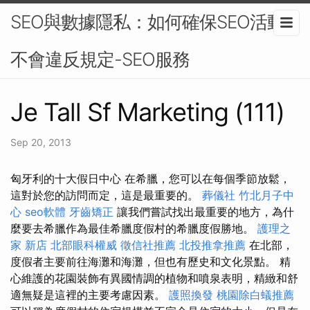
SEO與數據隱私：如何確保SEO活動
不會違反規定-SEO服務
Je Tall Sf Marketing (111)
Sep 20, 2013
匈牙利的十大假日中心 在希臘，您可以在每個季節放鬆，
這對於您的訪問而定，這是最重要的。
葬儀社
竹北月子中
心
seo軟體
牙齒矯正
讓我們嘗試找出最重要的地方，為什
麼要去希臘作為最佳希臘度假村的希臘度假勝地。
護理之
家 新店
北部眼科權威
徵信社推薦
北投推拿推薦
在北部，
度假者主要前往海灘和海灘，但也有歷史和文化景點。 精
心維護的花園裝飾有異國情調的植物和噴泉表明，精緻和舒
適無疑是這裡的主要考慮因素。
護照換發
桃園除白蟻推薦