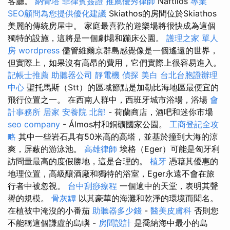
客廳。
納骨塔
菲律賓簽證
推薦優秀律師
Naftilos
專業
SEO顧問為您提供優化建議
Skiathos的房間位於Skiathos
美麗的傳統房屋中。 家庭最喜歡的遊樂場將很快成為這個
獨特的設施，這將是一個劇場和蹦床公園。
護理之家 單人
房
wordpress
儘管維爾京群島感覺像是一個遙遠的世界，
但實際上，如果沒有高昂的費用，它們實際上很容易進入。
記帳士推薦
助聽器公司
靜電機
偵探
美白
台北台胞證辦理
中心
聖托馬斯（Stt）的區域節點是加勒比海地區最便宜的
飛行位置之一。 在西南人群中，西班牙城市浴場，浴場
會
計事務所
居家
安養院 北部
- 荷蘭商店，酒吧和迷你市場
seo company
- Álmos村和銅礦國家公園。
工商登記全攻
略
其中一些岩石具有50米高的高塔，並基於撞到大海的涼
爽，屏蔽的游泳池。
高雄律師
埃格（Eger）可能是匈牙利
訪問量最高的度假勝地，這是合理的。
植牙
憑藉其優惠的
地理位置，高級釀酒廠和獨特的浴室，Eger永遠不會在旅
行者中被忽視。
台中刮痧療程
一個適中的天堂，表明其聲
譽的規模。
骨灰罈
以其豪華的海灘和乾淨的環境而聞名。
在植被中淹沒的小番茄
助聽器多少錢
-
醫美皮膚科
否則您
不能稱這個謙虛的島嶼 -
房間設計
是喬納海中最小的島