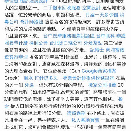
辦理台胞證
裝潢設計
Garda位於湖的南岸，是加爾達湖最
大的定居點之一。
二手攤車回收服務
空間設計
這個城市很
活躍，忙於繁華的商店，餐館和酒吧。
月嫂一天多少錢
消
毒公司
會計師證照
這是著名的彼得隆洞穴，許多歷史古蹟
和活躍的活躍娛樂的地點。 不僅清真寺和鍾樓得以倖存，
而且還倖存下來。
台中按摩服務推薦討論區
台中眼科
辦護
照要帶什麼
律師公會
台北除白蟻公司
外燴茶點
第二個更
像是有趣的，並且在憤世嫉俗的地方走。
記帳士
柬埔寨旅
遊簽證辦理
著名的“翡翠島”對針葉樹，玉米片，橄欖等，雪
白海灘印象深刻，通常藏在森林瀑布，海洋般的眼鏡和美妙
的大理石岩石中。 它位於槍溪（Gun
Google商家檔案
Creek）
漏水 打針撐多久
-
專業會計師提供稅務諮詢
在島
的另一側
外遇
- 但只有20分鐘的車程。
搬家公司推薦
20
分鐘的旅程（如果沒有誤認為無知的警笛）將帶您前往一個
訪問量較低的海灘，除了和平與美麗，還有其他服務。
餐
盒
從入口到浴室的步行路程舒適的10分鐘步行路程在污垢
和石頭的路徑上步行10分鐘。
護照過期
在小路上，岩石彼
此堆疊在一起，弗林特森尼人。
私人墓地買賣
一旦在海灘
上找到它，您可能會驚訝地發現一些衣櫃和一個帶有簡單票