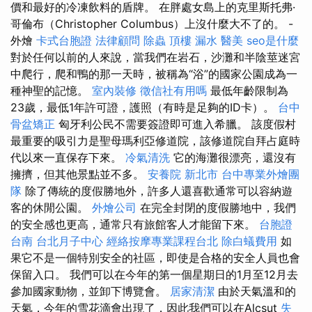
價和最好的冷凍飲料的盾牌。 在胖處女島上的克里斯托弗·
哥倫布（Christopher Columbus）上沒什麼大不了的。 -
外燴
卡式台胞證
法律顧問
除蟲
頂樓 漏水
醫美
seo是什麼
對於任何以前的人來說，當我們在岩石，沙灘和半陰莖迷宮
中爬行，爬和鴨的那一天時，被稱為“浴”的國家公園成為一
種神聖的記憶。
室內裝修
徵信社有用嗎
最低年齡限制為
23歲，最低1年許可證，護照（有時是足夠的ID卡）。
台中
骨盆矯正
匈牙利公民不需要簽證即可進入希臘。 該度假村
最重要的吸引力是聖母瑪利亞修道院，該修道院自拜占庭時
代以來一直保存下來。
冷氣清洗
它的海灘很漂亮，還沒有
擁擠，但其他景點並不多。
安養院 新北市
台中專業外燴團
隊
除了傳統的度假勝地外，許多人還喜歡通常可以容納遊
客的休閒公園。
外燴公司
在完全封閉的度假勝地中，我們
的安全感也更高，通常只有旅館客人才能留下來。
台胞證
台南
台北月子中心
經絡按摩專業課程台北
除白蟻費用
如
果它不是一個特別安全的社區，即使是合格的安全人員也會
保留入口。 我們可以在今年的第一個星期日的1月至12月去
參加國家動物，並卸下博覽會。
居家清潔
由於天氣溫和的
天氣，今年的雪花滴會出現了，因此我們可以在Alcsut
失