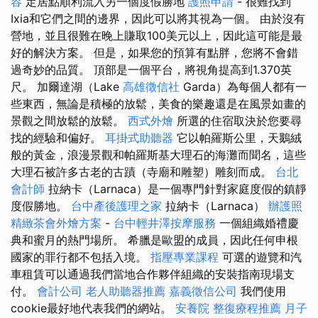
容
定居點順利流入另一個度假勝地
護照申請
- 很難找到
Ixia和它們之間的邊界，因此可以將其視為一個。 由於沒有
營地，並且很難在晚上賺取100美元以上，因此這可能是最
好的解決方案。 但是，如果您的預算有點胖，您將不會錯
過奇妙的品質。 頂部是一個平台，將視角提高到1.370英
尺。 加爾達湖（Lake
高雄徵信社
Garda）為每個人都有一
些東西，無論是積極的放鬆，美食的樂趣還是在風景如畫的
景觀之間放鬆的放鬆。
西式外燴
所選的住宿取決於您要尋
找的經驗和偏好。
耳掛式助聽器
它以帕羅斯公里，天鵝絨
般的黃金，浪漫景觀和帕羅斯基大理石的海灘而聞名，這些
大理石被許多古老的古蹟（寺廟和雕塑）雕刻而成。
台北
會計師
拉納卡（Larnaca）是一個專門針對家庭度假的鎮靜
度假勝地。
台中產後護理之家
拉納卡（Larnaca）
辦護照
精緻茶會外燴方案
-
台中輕井澤按摩服務
一個組織婚禮慶
典和蜜月的熱門場所。 希臘是歐盟的成員，因此任何申根
國家的罪行都不包括入境。
指壓專業課程
可選的遊覽和汽
車租賃可以通過我們當地合作夥伴組織的安裝指南現場支
付。
會計公司
老人助聽器推薦
嘉義徵信公司
我們使用
cookie最好地代表我們的網站。
安養院
整復療程推薦
月子