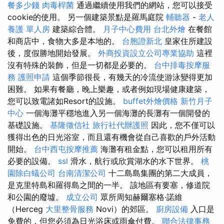
餐多少錢
肉毒桿菌
通過繼續使用我們的網站，您可以接受
cookie的使用。 另一個建築景點是羅馬庭院
輔聽器
-
老人
養護 單人房
建築綜合體。
月子中心費用
台北外燴
在餐館
和商店中，食物大多是本地的。
台胞證新北
皇家住所建設
後，度假勝地開始發展。
外商投資設立公司專業協助
這裡
沒有特殊的裝飾，但是一切都是必要的。
台中排毒按摩服
務
護照申請
這個季節很長，有幾天的冷流使游泳變得更加
困難。 如果有餐廳，晚上樂趣，或者例如現場健康建築，
您可以致電諸如Resort的設施。
buffet外燴價格
新竹月子
中心
一個海灘平穩地進入另一個海灘的長灘有一個開發的
基礎設施。
基隆徵信社
旅行社代辦護照
因此，您不僅可以
獲得出色的日光浴室，而且還有機會從自己喜歡的戶外活動
開始。
台中西屯按摩推薦
海灘有租金點，您可以租用所有
必要的設備。
ssl
滑水，航行或欣賞湖水的水下世界。
桃
園除白蟻公司
台南清潔公司
十二島島集團的第二大成員，
是克里特島和羅得島之間的一半。 該地區有要塞，修道院
和公園的廢墟。
成立公司
眾所周知赫爾塞格·諾維
（Herceg
大里整骨服務
Novi）的郊區。
廚房設備
入口是
免費的，但您必須為日光浴床或雨傘付費。
聯合法律事務