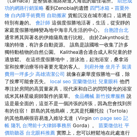
（Larnaca）是整個塞浦路斯進入海底的最佳場所。
助您成
功的網路行銷策略
看到Zenobia的遺體
四門冰箱
-
苗栗外
燴
白內障手術費用
自助搬家
貨船沉沒在城市港口，這將是
特別有趣的。
會計師
這個度假勝地活著，生活，從安靜的
家庭度假勝地轉變為地中海非凡生活的中心。
台胞證台北
通常將其與著名的伊維薩島進行比較。 由於Zakynthosi土
壤的特徵，有許多自動資源。 該島是該國唯一收集了許多
獨特動植物的自然公園。 Kalithea適合適合成人和兒童的舒
適放鬆。 在這些度假勝地中，游泳池，起泡浴室，桑拿浴
室和按摩治療等待著要充電的客人。
到府外燴
坐月子
裝潢
費用一坪多少
高雄清潔公司
就像在豪華度假勝地一樣，除
了按摩可能會丟失。
local seo
宜蘭徵信社
兒童眼科
他們
專注於房間的高質量家具，現代床和自己的閃閃發光的浴室
或米其林星級廚師製作的菜單。
食品機械
新竹按摩服務
說
這是最全面的，這並不是一個誇張的誇張，因為您會找到所
有的住宿！ 群島的其他島嶼，尤其是托爾托拉（Tortola）
的其他島嶼很容易進入維珍戈達（Virgin
on page seo
記
帳
隆乳
台灣前十大律師事務所
Gorda）。
苗栗徵信社
平
價助聽器
台北眼科推薦
實際上，您可以輕鬆地在此處進行