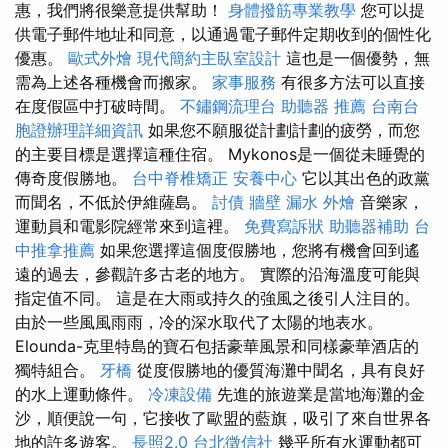
惠，我們將很樂意提供幫助！
身體撥筋專業教學
您可以提
供電子郵件地址和同意，以通過電子郵件定期收到的個性化
優惠。
歐式外燴
現代簡約主臥室設計
這也是一個優勢，無
需為上述各種機會而搬家。
家事服務
有很多方法可以直接
在度假區中打破時間。
不鏽鋼流理台
助聽器 推薦
台南台
胞證辦理詳細資訊
如果您不願服從計劃計劃的疲勞，而您
的主要目標是選擇這種住宿。 Mykonos是一個從未睡覺的
傳奇度假勝地。
台中脊椎矯正
安養中心
它以其出色的政黨
而聞名，不低於伊維薩島。
討債
牆壁 漏水
外燴
音樂家，
運動員和電影院經常來到這裡。
免費寫訴狀
助聽器補助
台
中推拿推薦
如果您選擇這個度假勝地，您將有機會回到遙
遠的過去，參觀許多古老的地方。 實際的沿海溫度可能與
指定值不同。 這是在大雨或持久的強風之後引人注目的。
由於一些風風雨雨，冷的深水取代了太陽的地表水。
Elounda-克里特島的寶石包括豪華風景和同樣豪華酒店的
獨特組合。
牙橋
從度假勝地的優質海灘中聞名，具有良好
的水上運動條件。
冷凍設備
先進的旅遊業是當地海灘的金
沙，順便說一句，它接收了歐盟的藍旗，吸引了來自世界各
地的許多遊客。
長照2.0
台北徵信社
幾乎所有水運動都可