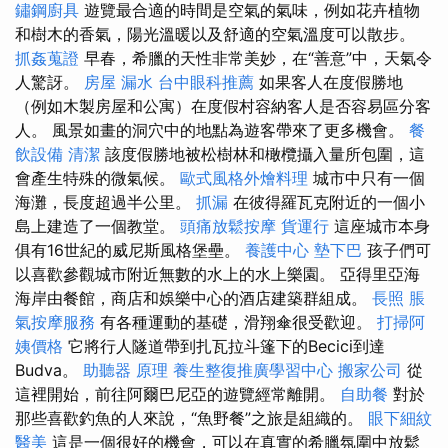
鏽鋼廚具
遊覽最合適的時間是空氣的氣味，例如花卉植物
和樹木的香氣，陽光溫暖以及舒適的空氣溫度可以散步。
抓姦蒐證
早春，希臘的天性非常美妙，在“善意”中，天氣令
人驚訝。
房屋 漏水
台中眼科推薦
如果客人在度假勝地
（例如木製房屋和公寓）在度假村容納客人是否容易區分客
人。 風景如畫的洞穴中的地點為遊客帶來了更多機會。
餐
飲設備
清潔
該度假勝地被松樹林和橄欖攝入量所包圍，這
會產生特殊的微氣候。
歐式風格外燴料理
城市中只有一個
海灘，長度超過半公里。
抓漏
在彼得羅瓦克附近的一個小
島上建造了一個教堂。
頭痛放鬆按摩
貨運行
這座城市本身
俱有16世紀的威尼斯風格堡壘。
養護中心
墊下巴
孩子們可
以喜歡參觀城市附近無數的水上的水上樂園。 亞得里亞海
海岸由餐館，商店和娛樂中心的酒店建築群組成。
長照
脹
氣按摩服務
有各種運動的基礎，滑翔傘很受歡迎。
打掃阿
姨價格
它將行人隧道帶到扎瓦拉斗篷下的Becici到達
Budva。
助聽器 原理
養生整復推廣學習中心
搬家公司
從
這裡開始，前往阿爾巴尼亞的遊覽經常離開。
自助餐
對於
那些喜歡釣魚的人來說，“魚野餐”之旅是組織的。
眼下細紋
醫美
這是一個很好的機會，可以在真實的希臘氛圍中放鬆