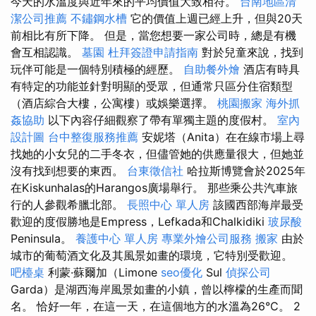
今天的水溫度與近年來的平均價值大致相符。
台南地區清
潔公司推薦
不鏽鋼水槽
它的價值上週已經上升，但與20天
前相比有所下降。 但是，當您想要一家公司時，總是有機
會互相認識。
墓園
杜拜簽證申請指南
對於兒童來說，找到
玩伴可能是一個特別積極的經歷。
自助餐外燴
酒店有時具
有特定的功能並針對明顯的受眾，但通常只區分住宿類型
（酒店綜合大樓，公寓樓）或娛樂選擇。
桃園搬家
海外抓
姦協助
以下內容仔細觀察了帶有單獨主題的度假村。
室內
設計圖
台中整復服務推薦
安妮塔（Anita）在在線市場上尋
找她的小女兒的二手冬衣，但儘管她的供應量很大，但她並
沒有找到想要的東西。
台東徵信社
哈拉斯博覽會於2025年
在Kiskunhalas的Harangos廣場舉行。 那些乘公共汽車旅
行的人參觀希臘北部。
長照中心 單人房
該國西部海岸最受
歡迎的度假勝地是Empress，Lefkada和Chalkidiki
玻尿酸
Peninsula。
養護中心 單人房
專業外燴公司服務
搬家
由於
城市的葡萄酒文化及其風景如畫的環境，它特別受歡迎。
吧檯桌
利蒙·蘇爾加（Limone
seo優化
Sul
偵探公司
Garda）是湖西海岸風景如畫的小鎮，曾以檸檬的生產而聞
名。 恰好一年，在這一天，在這個地方的水溫為26°C。 2