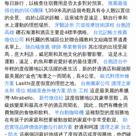
每日旅行，以檢查住宿費用是否太多對於預算。
推薦最值
得信賴的SEO團隊
1,359米高的這個奇觀具有令人難以置信
的全景。 由於山區的距離，這座城市是遠足，騎自行車和
水上運動的理想場所。
牙醫診所
穴道按摩技術課程
台胞證
高雄
礫石海灘和酒店主要是4標準價格。
台北記帳士推薦
徵信公司
科托爾的舊城區位於聯合國教科文組織世界遺產
名單上。
除白蟻推薦
律師
專業整骨師
其出現的出現受羅
馬，意大利語，威尼斯和其他文化的影響影響。 這是水上
運動，遠足，釣魚和攀岩愛好者的最佳選擇。
台胞證台中
年輕的度假勝地以其活躍的夜生活，新的舒適酒店和羅德斯
最美麗的“金色”海灘之一而聞名，長4公里。
歐式料理外燴
方案
Lasithi是度假度的理想之地。
台南搬家公司
護理之家
永和
塔位
精緻茶會外燴方案
防水 工程
這是最美麗的希臘
灣-Mirabello。
新竹徵信社
該度假勝地以其豪華景觀，高
級娛樂業和最高水平的酒店而聞名。 因此，我們有機會消
費無限的食物和飲料。
半自動咖啡機
這種類型的度假勝地
在有孩子的家庭和想要被動放鬆的家庭中非常受歡迎。
助
您實現品牌價值的數位行銷方案
舒適和呵護
護理之家 台北
-
防水
這兩個詞最好地描述了度假酒店或度假勝地，他們確