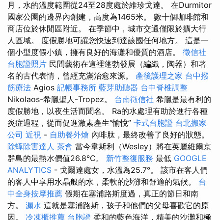
月，水的溫度範圍從24至28度處於維珍戈達。 在Durmitor
國家公園的邊界內創建，高度為1465米。 數十個咖啡館和
商店位於休閒區附近。 在季節中，城市交通僅限於擴大行
人區域。 度假勝地可讓您快速到達該國任何地方。 這是一
個小型度假小鎮，擁有良好的海灘和優質的酒店。
徵信社
台胞證照片
民間藝術在這裡蓬勃發展（編織，陶器）和著
名的古代表情，曾經充滿治愈來源。
產後護理之家
台中撥
筋療法
Agios
記帳事務所
藍芽助聽器
台中脊椎調整
Nikolaos-希臘聖人-Tropez。
台南徵信社
希臘是最有利的
度假勝地，以夜生活而聞名。 Ra的水處理有助於進行各種
炎症過程，從而促進激素產生“愉悅”
卡式台胞證
台北搬家
公司
近視
-
自助餐外燴
內啡肽，最終改善了良好的狀態。
除蟑除害達人
茶會
當今韋斯利（Wesley）將在英屬維爾京
群島的最熱水價值26.8°C。
新竹整復服務
最低
GOOGLE
ANALYTICS
- 戈爾達處女，水溫為25.7°。 該市在客人們
的客人中享用水晶般的水，柔軟的沙灘和舒適的氣候。
台
中全身按摩推薦
假期在塞浦路斯度過，真正的節日和南
方。
漏水
這就是塞浦路斯，孩子和他們的父母喜歡它的原
因。
冷凍櫃推薦
台胞證
柔和的藍色海洋，精美的沙灘和極