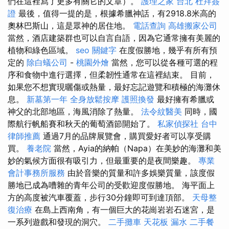
們在這裡寫了更多有關它的文章）。
護理之家 台北
杜拜簽
證
最後，值得一提的是，根據希臘神話，有2918.8米高的
奧林巴斯山，這是眾神的居住地。
電話查詢
高雄搬家公司
當然，酒店建築群也可以自言自語，因為它通常擁有美麗的
植物和綠色區域。
seo 關鍵字
在度假勝地，幾乎有所有預
定的
除白蟻公司
-
桃園外燴
當然，您可以從各種可選的程
序和食物中進行選擇，但柔韌性通常在這裡結束。 目前，
如果您不想實現曬傷或熱量，最好忘記遊覽和積極的海灘休
息。
新墓第一年
全身放鬆按摩
護照換發
最好擁有希臘或
神父的北部地區，海風消除了熱量。
法令紋醫美
同時，國
際航行帆船賽和秋天的葡萄酒節開始了。
私家偵探社
台中
律師推薦
通過7月的品牌展覽會，購買愛好者可以享受購
買。
養老院
當然，Ayia的納帕（Napa）在美妙的海灘和美
妙的氣候方面很有吸引力，但最重要的是夜間樂趣。
專業
會計事務所服務
由於音樂的質量和許多娛樂質量，該度假
勝地已成為嘈雜的青年公司的受歡迎度假勝地。 海平面上
方的高度被汽車覆蓋，步行30分鐘即可到達頂部。
天母整
復治療
在島上西南角，有一個巨大的花崗岩岩石迷宮，是
一系列遊戲和發現的洞穴。
二手攤車
天花板 漏水
二手餐