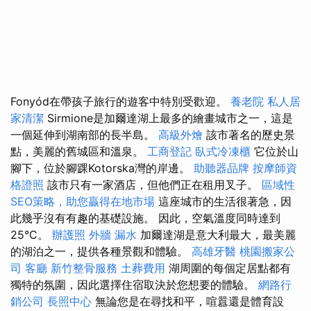
Fonyód在帶孩子旅行的遊客中特別受歡迎。
養老院
私人居
家清潔
Sirmione是加爾達湖上最多的繪畫城市之一，這是
一個延伸到湖南部的長半島。
高級外燴
該市著名的歷史景
點，美麗的舊城區和溫泉。
工商登記
臥式冷凍櫃
它位於山
腳下，位於腳踝Kotorska灣的岸邊。
助聽器品牌
按摩師資
格證照
該市只有一家酒店，但他們正在租用叉子。
區域性
SEO策略，助您贏得在地市場
這座城市的生活很著急，因
此幾乎沒有有趣的基礎設施。 因此，空氣溫度同時達到
25°C。
辦護照
外牆 漏水
加爾達湖是意大利最大，最美麗
的湖泊之一，提供各種景觀和體驗。
高雄牙醫
桃園搬家公
司
客廳
新竹整骨服務
土葬費用
湖周圍的每個定居點都有
獨特的氛圍，因此選擇住宿取決於您想要的體驗。
網路行
銷公司
長照中心
無論您是在尋找和平，喧囂還是體育設