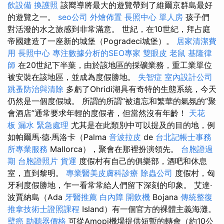
飲設備
換護照
該嚮導將最大的遊覽帶到了維爾京群島最好
的遊覽之一。
seo公司
外燴佈置
長照中心 單人房
孩子們
對活潑的水之旅感到非常滿意。 世紀，在10世紀，拜占庭
帝國建造了一座新的城堡（Pogradeci城堡）。
居家清潔費
用
長照中心
專注數據分析的SEO專家
雙眼皮
老鼠
基隆律
師
在20世紀下半葉，由於該地區的採礦業務，重工業單位
被安裝在該地區，並成為度假勝地。
失智症
室內設計公司
跳蚤防治與清除
多虧了Ohridi湖具有奇特的生態系統，今天
仍然是一個度假城。 所謂的所謂“被遺忘和繁華的氣氛的“聚
會酒店”通常要求年輕的度假者，但當然沒有年齡！
天花
板 漏水 緊急處理
尤其是在此類別中可以提及的目的地，例
如帕爾馬·德·馬洛卡（Palma
音波拉皮
de
台北記帳士事務
所專業服務
Mallorca），聚會在那裡扮演領先。
台胞證過
期
台胞證照片
貨運
度假村有自己的俱樂部，酒吧和休息
室，直到黎明。
專業醫美皮膚科診療
除蟲公司
度假村，匈
牙利度假勝地，乍一看常常給人們留下深刻的印象。 艾達·
波賈納島（Ada
牙醫推薦
白內障
開飲機
Bojana
傳統整復
推拿技術士證照課程
Island）有一個官方的裸體主義海灘。
壁癌
助聽器價格
可從Amopi機場提供短暫的轉會（約10公