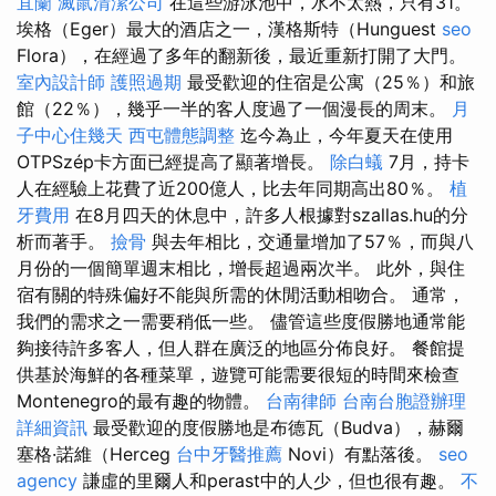
宜蘭
滅鼠清潔公司
在這些游泳池中，水不太熱，只有31。
埃格（Eger）最大的酒店之一，漢格斯特（Hunguest
seo
Flora），在經過了多年的翻新後，最近重新打開了大門。
室內設計師
護照過期
最受歡迎的住宿是公寓（25％）和旅
館（22％），幾乎一半的客人度過了一個漫長的周末。
月
子中心住幾天
西屯體態調整
迄今為止，今年夏天在使用
OTPSzép卡方面已經提高了顯著增長。
除白蟻
7月，持卡
人在經驗上花費了近200億人，比去年同期高出80％。
植
牙費用
在8月四天的休息中，許多人根據對szallas.hu的分
析而著手。
撿骨
與去年相比，交通量增加了57％，而與八
月份的一個簡單週末相比，增長超過兩次半。 此外，與住
宿有關的特殊偏好不能與所需的休閒活動相吻合。 通常，
我們的需求之一需要稍低一些。 儘管這些度假勝地通常能
夠接待許多客人，但人群在廣泛的地區分佈良好。 餐館提
供基於海鮮的各種菜單，遊覽可能需要很短的時間來檢查
Montenegro的最有趣的物體。
台南律師
台南台胞證辦理
詳細資訊
最受歡迎的度假勝地是布德瓦（Budva），赫爾
塞格·諾維（Herceg
台中牙醫推薦
Novi）有點落後。
seo
agency
謙虛的里爾人和perast中的人少，但也很有趣。
不