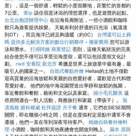
里），這是一個舒適，輕鬆的小度假勝地，距繁忙的首都約
7公里。
查ip
該住宿是沐浴的理想選擇，也是遊覽的起點。
台北台胞證辦理中心
在沿海長廊附近，一些小酒館和咖啡
館只為遊客提供娛樂。 天氣有利於舒適的日光浴（氣溫達
到OT），而且海洋已經足夠溫暖（約0C）
台灣還可以土葬
嗎
提供多元解決方案的數位行銷夥伴
-
搬家費用
您可以游
泳和潛水。
打掃阿姨
商業登記
否則，這種天氣狀況的完美
結合使您不僅可以享受沿海度假，還可以包括度假文化計
劃。
rwd
安養院 新北市
希臘是世界上旅遊業中最有趣，最
吸引人的國家之一。
自助式餐點外燴
Hellas的土地不僅歡
迎高質量的沿海放鬆和美麗的自然愛好者，還歡迎古代和體
育愛好者。 他們的地中海花園營造出寧靜和放鬆的氛圍，
靠近餐館和餐館，藝術和文化以及家庭。
縮小毛孔醫美
這
些房間適合一對人活動，商務旅行和家庭（帶孩子）。
裝
潢風格
眼科權威
杜拜簽證
月子餐
通常，它們在SIESE期間
關閉，即在幾個小時之間，但是在度假村定居點中通常不會
遵循，他們一直在等到深夜等待客戶。
精緻自助餐外燴料
理
小酒館，咖啡館和其他夜總會也開放到晚上。
漏水 原因