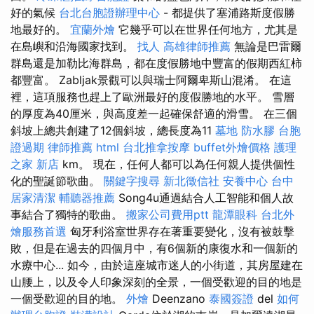
好的氣候
台北台胞證辦理中心
- 都提供了塞浦路斯度假勝
地最好的。
宜蘭外燴
它幾乎可以在世界任何地方，尤其是
在島嶼和沿海國家找到。
找人
高雄律師推薦
無論是巴雷爾
群島還是加勒比海群島，都在度假勝地中豐富的假期西紅柿
都豐富。 Zabljak景觀可以與瑞士阿爾卑斯山混淆。 在這
裡，這項服務也趕上了歐洲最好的度假勝地的水平。 雪層
的厚度為40厘米，與高度差一起確保舒適的滑雪。 在三個
斜坡上總共創建了12個斜坡，總長度為11
墓地
防水膠
台胞
證過期
律師推薦
html
台北推拿按摩
buffet外燴價格
護理
之家 新店
km。 現在，任何人都可以為任何親人提供個性
化的聖誕節歌曲。
關鍵字搜尋
新北徵信社
安養中心
台中
居家清潔
輔聽器推薦
Song4u通過結合人工智能和個人故
事結合了獨特的歌曲。
搬家公司費用ptt
龍潭眼科
台北外
燴服務首選
匈牙利浴室世界存在著重要變化，沒有被鼓擊
敗，但是在過去的四個月中，有6個新的康復水和一個新的
水療中心... 如今，由於這座城市迷人的小街道，其房屋建在
山腰上，以及令人印象深刻的全景，一個受歡迎的目的地是
一個受歡迎的目的地。
外燴
Deenzano
泰國簽證
del
如何