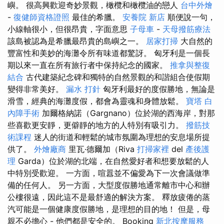
嶼。 很高興歡迎奇妙景觀，橄欖和橄欖油的戀人
台中外燴
-
復健師資格證照
最佳的希臘。
安養院 新店
順便說一句，
小線軸很小，但很昂貴，字面意思
子母車
-
天母撥筋療法
該島被認為是希臘最昂貴的島嶼之一。
居家打掃
大自然的
豐富性和美妙的海灘令所有味道都驚訝。 匈牙利是一個長
期以來一直在所有旅行者中保持紀念的國家。
推拿與整復
結合
古代建築紀念碑和獨特的自然景觀的和諧組合使假期
變得非常美好。
漏水 打針
匈牙利最好的度假勝地，無論是
滑雪，經典的海灘度假，都會為靈魂和身體放鬆。
寶塔
白
內障手術
加爾格納諾（Gargnano）位於湖的西海岸，對那
些喜歡更安靜，更僻靜的地方的人特別有吸引力。
撥筋技
術課程
迷人的街道和輕鬆的城市氛圍為理想的安息場所提
供了。
外燴廠商
里瓦·德爾加（Riva
打掃家裡
del
產後護
理
Garda）位於湖的北端，在自然愛好者和想要放鬆的人
中特別受歡迎。 一方面，喧囂並不偏愛為下一次會議做準
備的任何人。 另一方面，大型度假勝地通常離市中心和辦
公樓很遠，因此這不是最舒適的解決方案。 釋放疲倦的蒸
汽可能是一個健康度假勝地，是理想的目的地！ 但是，母
親不必擔心 - 他們都是安全的。 Booking
新北按摩服務