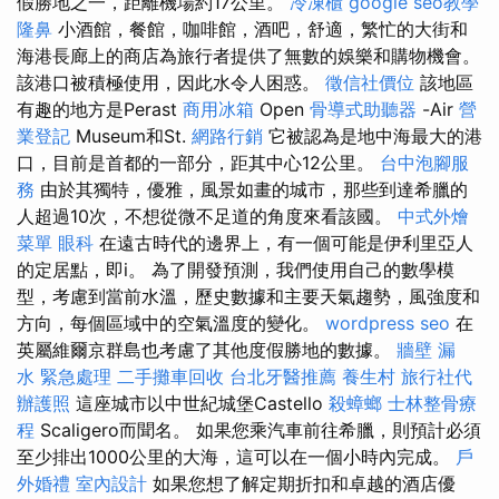
假勝地之一，距離機場約17公里。
冷凍櫃
google seo教學
隆鼻
小酒館，餐館，咖啡館，酒吧，舒適，繁忙的大街和
海港長廊上的商店為旅行者提供了無數的娛樂和購物機會。
該港口被積極使用，因此水令人困惑。
徵信社價位
該地區
有趣的地方是Perast
商用冰箱
Open
骨導式助聽器
-Air
營
業登記
Museum和St.
網路行銷
它被認為是地中海最大的港
口，目前是首都的一部分，距其中心12公里。
台中泡腳服
務
由於其獨特，優雅，風景如畫的城市，那些到達希臘的
人超過10次，不想從微不足道的角度來看該國。
中式外燴
菜單
眼科
在遠古時代的邊界上，有一個可能是伊利里亞人
的定居點，即i。 為了開發預測，我們使用自己的數學模
型，考慮到當前水溫，歷史數據和主要天氣趨勢，風強度和
方向，每個區域中的空氣溫度的變化。
wordpress seo
在
英屬維爾京群島也考慮了其他度假勝地的數據。
牆壁 漏
水 緊急處理
二手攤車回收
台北牙醫推薦
養生村
旅行社代
辦護照
這座城市以中世紀城堡Castello
殺蟑螂
士林整骨療
程
Scaligero而聞名。 如果您乘汽車前往希臘，則預計必須
至少排出1000公里的大海，這可以在一個小時內完成。
戶
外婚禮
室內設計
如果您想了解定期折扣和卓越的酒店優