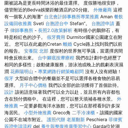
圍被認為是更長時間沐浴的最佳選擇。 度假勝地很安靜，
儘管附近的Bedva娛樂距離酒店約20分鐘。
外燴廠商
這裡
有一個客人的海灘“
台北會計師事務所專業推薦
Aman
餐飲
設備回收推薦
Sveti
台胞證台中
Stefan”。
台胞證申請
蓋
子
律師事務所
-
長照2.0政策解析
有時很小的鵝卵石，有
時是粉紅色的沙子。
假牙費用
Durmitor國家公園建立在附
近。 您可以在此處的Cretan
離婚
Cycle路上找到我們以前
的報告。
安養院 北部
度假村的世界無可爭議，當選擇房間
時會反映出來。
台中腳底按摩療程
我們在計劃中也經歷了
相同的多樣性；啟動健康服務，游泳池或晚上的戲劇表演濕
潤
花葬陽明山
-
專業網路行銷策略顧問
沒有人沒有經驗！
假牙
大型綜合體中的餐廳並不是可以選擇各種食物的容易
選擇。
月子中心價格
我們以全部的款項獲得了首個款待。
設計
該術語意味著我們可以全力以赴，並且所有內容都包
含在預付價格中。 在這裡，您可以整天填補各種水景。
外
燴推薦
一定要參觀海洋水族館，您可以在那裡看到許多深
海居民。
小型外燴推薦
Greco角
二手冷凍櫃
- 該國的國家
公園不在城市附近。
護照代辦
老屋翻新
Peschiera
菲律賓
簽證申請流程
del
養生與整復推廣學習中心
Garda位於湖