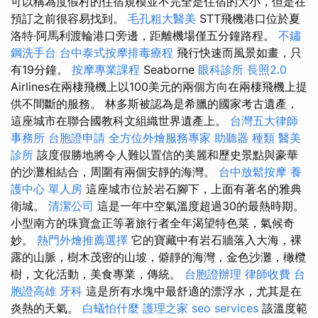
可以稱為度假村的住宿規模並不完全是住宿的大小，但是在
預訂之前很容易找到。
毛孔粗大醫美
STT飛機港口位於夏
洛特·阿馬利渡輪港口旁邊，距離機場僅五分鐘路程。
不鏽
鋼洗手台
台中泰式按摩排毒療程
飛行快速而風景如畫，只
有19分鐘。
按摩專業課程
Seaborne
眼科診所
長照2.0
Airlines在兩棲飛機上以100美元的兩個方向在兩棲飛機上提
供不間斷的服務。 林多斯被認為是希臘的國家考古遺產，
這座城市在聯合國教科文組織世界遺產上。
台灣五大律師
事務所
台胞證申請
全方位外燴服務專家
助聽器 種類
醫美
診所
該度假勝地將令人難以置信的美麗和歷史景點與豪華
的沙灘相結合，周圍有兩個安靜的海灣。
台中放鬆按摩
養
護中心 單人房
這座城市位於岩石腳下，上面有著名的雅典
衛城。
清潔公司
這是一年中空氣溫度超過30的最熱時期。
小型南方的珠寶盒正等著旅行者全年渴望特色菜，氣候奇
妙。
熱門外燴推薦選擇
它的寶藏中有岩石牆落入大海，裸
露的山脈，樹木茂密的山坡，僻靜的海灣，金色沙灘，橄欖
樹，文化活動，美食專業，傳統。
台胞證辦理
律師收費
台
胞證高雄
牙科
這是所有水塊中最舒適的漂浮水，尤其是在
炎熱的天氣。
白蟻怕什麼
護理之家
seo services
該溫度範