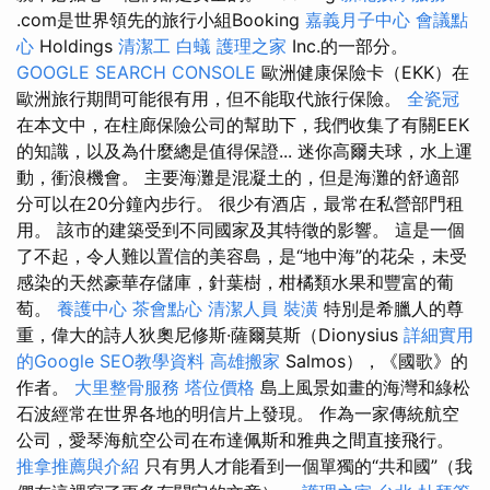
.com是世界領先的旅行小組Booking
嘉義月子中心
會議點
心
Holdings
清潔工
白蟻
護理之家
Inc.的一部分。
GOOGLE SEARCH CONSOLE
歐洲健康保險卡（EKK）在
歐洲旅行期間可能很有用，但不能取代旅行保險。
全瓷冠
在本文中，在柱廊保險公司的幫助下，我們收集了有關EEK
的知識，以及為什麼總是值得保證... 迷你高爾夫球，水上運
動，衝浪機會。 主要海灘是混凝土的，但是海灘的舒適部
分可以在20分鐘內步行。 很少有酒店，最常在私營部門租
用。 該市的建築受到不同國家及其特徵的影響。 這是一個
了不起，令人難以置信的美容島，是“地中海”的花朵，未受
感染的天然豪華存儲庫，針葉樹，柑橘類水果和豐富的葡
萄。
養護中心
茶會點心
清潔人員
裝潢
特別是希臘人的尊
重，偉大的詩人狄奧尼修斯·薩爾莫斯（Dionysius
詳細實用
的Google SEO教學資料
高雄搬家
Salmos），《國歌》的
作者。
大里整骨服務
塔位價格
島上風景如畫的海灣和綠松
石波經常在世界各地的明信片上發現。 作為一家傳統航空
公司，愛琴海航空公司在布達佩斯和雅典之間直接飛行。
推拿推薦與介紹
只有男人才能看到一個單獨的“共和國”（我