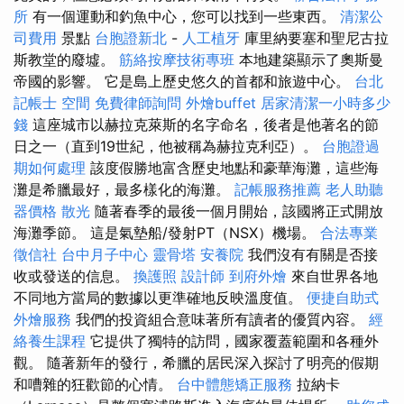
所
有一個運動和釣魚中心，您可以找到一些東西。
清潔公
司費用
景點
台胞證新北
-
人工植牙
庫里納要塞和聖尼古拉
斯教堂的廢墟。
筋絡按摩技術專班
本地建築顯示了奧斯曼
帝國的影響。 它是島上歷史悠久的首都和旅遊中心。
台北
記帳士
空間
免費律師詢問
外燴buffet
居家清潔一小時多少
錢
這座城市以赫拉克萊斯的名字命名，後者是他著名的節
日之一（直到19世紀，他被稱為赫拉克利亞）。
台胞證過
期如何處理
該度假勝地富含歷史地點和豪華海灘，這些海
灘是希臘最好，最多樣化的海灘。
記帳服務推薦
老人助聽
器價格
散光
隨著春季的最後一個月開始，該國將正式開放
海灘季節。 這是氣墊船/發射PT（NSX）機場。
合法專業
徵信社
台中月子中心
靈骨塔
安養院
我們沒有有關是否接
收或發送的信息。
換護照
設計師
到府外燴
來自世界各地
不同地方當局的數據以更準確地反映溫度值。
便捷自助式
外燴服務
我們的投資組合意味著所有讀者的優質內容。
經
絡養生課程
它提供了獨特的訪問，國家覆蓋範圍和各種外
觀。 隨著新年的發行，希臘的居民深入探討了明亮的假期
和嘈雜的狂歡節的心情。
台中體態矯正服務
拉納卡