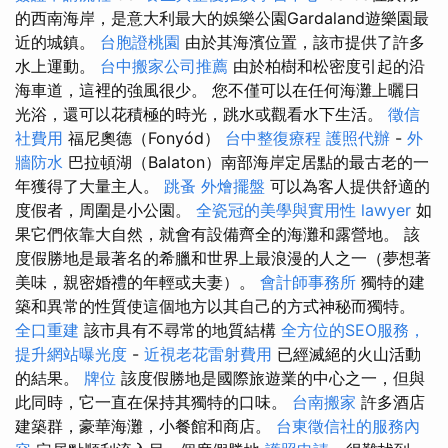
的西南海岸，是意大利最大的娛樂公園Gardaland遊樂園最
近的城鎮。
台胞證桃園
由於其海濱位置，該市提供了許多
水上運動。
台中搬家公司推薦
由於柏樹和松密度引起的沿
海車道，這裡的強風很少。 您不僅可以在任何海灘上曬日
光浴，還可以花積極的時光，跳水或觀看水下生活。
徵信
社費用
福尼奧德（Fonyód）
台中整復療程
護照代辦
-
外
牆防水
巴拉頓湖（Balaton）南部海岸定居點的最古老的一
年獲得了大量主人。
跳蚤
外燴擺盤
可以為客人提供舒適的
度假者，周圍是小公園。
全瓷冠的美學與實用性
lawyer
如
果它們依靠大自然，就會有設備齊全的海灘和露營地。 該
度假勝地是最著名的希臘和世界上最浪漫的人之一（夢想著
美味，親密婚禮的年輕或夫妻）。
會計師事務所
獨特的建
築和異常的性質使這個地方以其自己的方式神秘而獨特。
全口重建
該市具有不尋常的地質結構
全方位的SEO服務，
提升網站曝光度
-
近視老花雷射費用
已經滅絕的火山活動
的結果。
牌位
該度假勝地是國際旅遊業的中心之一，但與
此同時，它一直在保持其獨特的口味。
台南搬家
許多酒店
建築群，豪華海灘，小餐館和商店。
台東徵信社的服務內