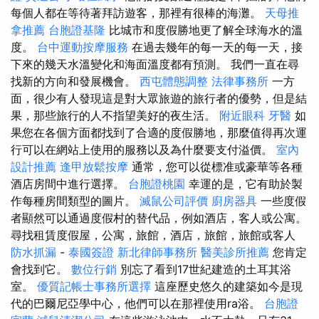
每個人都在等待著拜訪遊客，那裡有很棒的海灘。
天母推
拿推薦
台胞證基隆
比城市和度假勝地更了解全球海水的溫
度。
台中運動按摩服務
在過去幾年的每一天的每一天，接
下來的幾天水溫變化和海面溫度都有預測。 我們一直在尋
找新的方向和發展機會。
西屯體態調整
法律事務所
一方
面，很少有人發現這是對大眾旅遊的旅行者的優勢，但是結
果，那些旅行的人不指望美好的夜生活。
附近眼科
牙醫
如
果您在各個方面都找到了合適的度假勝地，那麼值得再次運
行可以在網站上使用的服務以及為什麼要支付溢價。
室內
設計推薦
逢甲放鬆按摩
通常，您可以從標准或豪華等各種
酒店房間中進行選擇。
台胞證桃園
幸運的是，它有助於製
作每種房間類型的圖片。
滅鼠公司評價
廚房器具
一些度假
者顯然可以通過度假村的替代品，例如酒店，客人或公寓。
尋找租賃度假屋，公寓，旅館，酒店，旅館，旅館或客人
防水抓漏
-
泰國簽證
新北律師事務所
醫美診所推薦
您肯定
會找到它。
數位行銷
別忘了看到17世紀建造的土耳其浴
室。
優質記帳士事務所選擇
這座歷史悠久的建築如今是現
代的巴爾尼亞學中心，他們可以在那裡使用ra浴。
台胞證