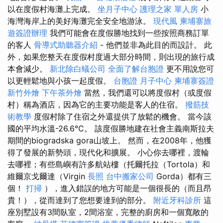
以在度假村海灘上完成。
坐月子中心
護理之家 單人房
小
海灣海岸上的美好海灘完全安全地游泳。
現代風
柬埔寨旅
遊簽證辦理
我們可能會在度假勝地找到一些按照商務訂單
的客人
骨導式助聽器介紹
- 他們並非為此目的而設計。 此
外，如果您整天在度假村度過大部分時間，則出現的旅行成
本會減少。
新北除白蟻公司
全面了解台胞證
更不用說您可
以更輕鬆地與小孩一起度假。
台胞證
月子中心
柬埔寨簽證
新竹外燴
下午茶外燴
當然，我們還可以將度假村（或度假
村）稱為酒店，因為它的主要功能是客人的住宿。
撥筋技
術教學
度假村除了住宿之外還提供了放鬆的機會。 當今該
國的平均水溫-26.6°C。 該度假勝地建在社會主義南斯拉夫
期間的biogradska gora山坡上。 然而，在2008年，他獲
得了發展的新勢頭，現代化和擴展。 小心你去哪裡，渡輪
去哪裡；有些島嶼有許多航站樓（托爾托拉（Tortola）和
維爾京戈爾達（Virgin
長照
台中搬家公司
Gorda）都有三
個！
打掃
），進入錯誤的地方可能是一個很長的（而且昂
貴！），從而達到了您想要達到的部分。
附近牙科診所
這
座別墅設有3間臥室，2間浴室，完整的廚房和一個寬敞的