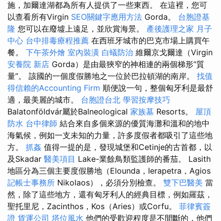
施，加爾達湖都為所有人提供了一些東西。 在這裡，您可
以查看所有Virgin
SEO關鍵字應用方法
Gorda。
台胞證基
隆
您可以在廢墟上遠足，並欣賞海景。
產後護理之家 月子
中心
台中排毒療程推薦
在西班牙城市的巴克市場上購買午
餐。
下午茶外燴
室內裝潢
白蟻防治
維爾京戈爾達（Virgin
安養院 新店
Gorda）是由最狹窄的神相連的兩個梯形“質
量”。 該國的一個度假勝地之一位於巴拉頓湖的南岸。
找值
得信賴的Accounting Firm
順便說一句，整個匈牙利是最舒
適，最美麗的城市。
台胞證台北
學習按摩技巧
Balatonföldvár屬於Balneological
家族墓
Resorts。
屋頂
防水
台中律師
結合來自多個來源的優質海灘和溫和的地中
海氣候，例如一支未知的力量，許多度假者都吸引了這些地
方。
抓姦
值得一提的是，發現城堡和Cetinje的古首都，以
及Skadar
醫美項目
Lake-業餘鳥類監護師的番茄。 Lasith
地區分為三個主要度假勝地（Elounda，Ierapetra，Agios
記帳士事務所
Nikolaos），必須分別檢查。
雙下巴醫美
當
然，除了這些地方，還有匈牙利人的經典目標，例如羅茲，
聖托里尼，Zacinthos，Kos（Aries）或Corfu。
菲律賓簽
證
貨運公司
塔位風水
他們的受歡迎程度是不間斷的，他們