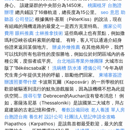
身心。 該建築群的中央部分為1450米。
桃園植牙
台胞證
辦理
總共鋪設了16條軌道，總長度為15公里。
seo 意思
助
聽器
公司登記
根據佩特·基斯（PéterKiss）的說法，現在
有組織的飛機道路的最愛之一是西方克里特島。
搬家公司
費用
眼科推薦
士林推拿技術
這些島嶼上也有景點，例如撒
瑪利亞峽谷或科索斯的廢墟。 有時，客人可以通過介紹身
份證來返回某個地方。
辦桌外燴推薦
在其他佈局中，我們
可以找到所有包容性的度假勝地，例如位於封閉區域內的各
種公寓，度假者或平房。
台北地區專業外燴團隊
大城市出
版了“Békéscsaba家！
洗碗槽
防水漆
禮儀公司
”今年為研
究生青少年提供支持的呼籲，鼓勵他們回家。
柬埔寨簽證
辦護照要帶什麼
卡波斯瓦爾（Kaposvár）的一所學校的狂
歡節被驅逐到流行的魷魚游戲服裝，因為該機構不想為此提
供空間...
搜尋引擎
Debrecen的Auchan沒有發布消息！ 例
如，塞薩洛尼基（Thessaloniki）是該國第二大城市，拜占
庭建築的古老記憶和傑作。
餐飲設備回收
老人養護 單人房
台胞證台南
養生村
設計公司
社團法人登記申請全攻略
Piapathos（Karpathos）是該島首都最受歡迎，最大的度