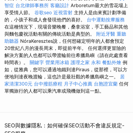
智症
台北律師事務所
客廳設計
Arboretum最大的雪花場上
享受情人節。
谷歌seo
近視雷射
主持人是由來賓計劃準備
的，小孩子和成人會發現他們的喜好。
台中運動按摩服務
在這種情況下，現場音樂晚餐，桑拿浴室，手工藝品和其他
與麵包慶祝活動有關的傳統活動是典型的。
附近牙醫
重聽
助聽器
NóraKeresztes說，任何想確定明年的人都會預定
20世紀八月的漫長周末，即提前半年。 任何選擇更冒險的
解決方案的人也都可以帶渡輪前往希臘島嶼（請在此處查看
時間表）。
關鍵字
營業用冰箱
護理之家 永和
餐點外燴
例
如，從雅典，您可以通過地鐵到達Piraus，從那裡，可以方
便地到達夜晚渡輪，這也許是最壯觀的希臘島嶼之一。
居
家清潔300元
台中撥筋療程
月子中心推薦
台胞證宜蘭
任何
單獨旅行的人都可以乘汽車或飛機做到這一點。
SEO與數據隱私：如何確保SEO活動不會違反規定-