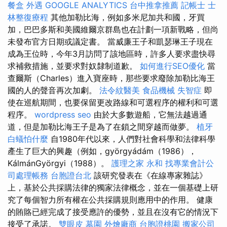
餐盒
外遇
GOOGLE ANALYTICS
台中推拿推薦
記帳士
士
林整復療程
其他加勒比海，例如多米尼加共和國，牙買
加，巴巴多斯和美國維爾京群島也在計劃一項新戰略，但尚
未發布官方日期或議定書。 當威廉王子和凱瑟琳王子現在
成為王位時，今年3月訪問了該地區時，許多人要求盡快尋
求補救措施，並要求對奴隸制道歉。
如何進行SEO優化
當
查爾斯（Charles）進入寶座時，那些要求廢除加勒比海王
國的人的聲音再次加劇。
法令紋醫美
食品機械
失智症
即
使在巡航期間，也要保留更改路線和可選程序的權利和可選
程序。
wordpress seo
由於大多數遊船，它無法越過通
道，但是加勒比海王子是為了在鎖之間穿越而做夢。
植牙
白蟻怕什麼
自1980年代以來，人們對社會科學和法律科學
產生了巨大的興趣（例如，györgyádám（1986），
KálmánGyörgyi（1988）。
護理之家 永和
找專業會計公
司處理帳務
台胞證台北
該研究發表在《在線專家雜誌》
上，基於公共採購法律的獨家法律概念，並在一個基礎上研
究了每個智力所有權在公共採購規則應用中的作用。 健康
的賄賂已經完成了接受應許的優勢，並且在沒有它的情況下
接受了承諾。
雙眼皮
墓園
外燴廠商
台胞證桃園
搬家公司