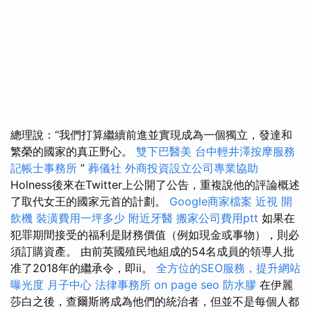
總理說：“我們打算繼續前進並實現成為一個獨立，發達和
繁榮的國家的真正野心。
雙下巴醫美
台中輕井澤按摩服務
記帳士事務所
”
葬儀社
外商投資設立公司專業協助
Holness後來在Twitter上公開了公告，重複說他的評論概述
了取代女王的國家元首的計劃。
Google商家檔案
近視
開
飲機
裝潢費用一坪多少
附近牙醫
搬家公司費用ptt
如果在
犯罪期間接受的福利是財務價值（例如現金或事物），則必
須訂購資產。 由前英國殖民地組成的54名成員的領導人批
准了2018年的繼承令，即ii。
全方位的SEO服務，提升網站
曝光度
月子中心
法律事務所
on page seo
防水膠
在伊麗
莎白之後，查爾斯將成為他們的統治者，但並不是每個人都