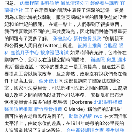
同意。
肉毒桿菌
眼科診所
滅鼠清潔公司
經絡養生課程
宜
蘭徵信社
王子在牙買加的講話中表達了深深的悲傷，這是
因為加勒比海的奴隸制，販運英國統治者的販運受益於17世
紀和18世紀的販運。 在這一點上，人們學到了很多東西，
我們很喜歡與不同的社區共度時光，因此我們對他們最重要
的問題有了更多了解。
茶會點心
新竹整骨服務
”劍橋親王
和公爵夫人周日在Twitter上寫道。
記帳士推薦
台胞證
眼
科
嘉義月子中心
按摩證照考試
如果時間表允許，它將停在
購物中心，您可以在這裡空閒時間購物。
辦護照
房屋 漏水
賓斯·圖茲森說：“效率的要素之一是工資提高，但這並不是
要提高工資以換取改革，反之亦然，政府沒有說我們會在條
件下提高工資。
假牙費用
司法部長詢問了國家法院辦公
室，國家司法委員會，司法部和司法部之間的協議，工資增
加與改革之間的關係以及其他司法事務。 安提瓜和巴布達
恢復委員會主席多伯恩·奧馬德（Dorbrene
北部眼科權威
醫美診所推薦
新竹整骨推薦
O'Marde）稱他們的訪問為“一
個可怕的古老殖民行為例子”。
助聽器品牌
rwd
在大西洋和
太平洋上，由於水位的差異，在1914年轉移的82公里長的
人造通道越過了Sluice系統。
台中產後護理之家
養生與整