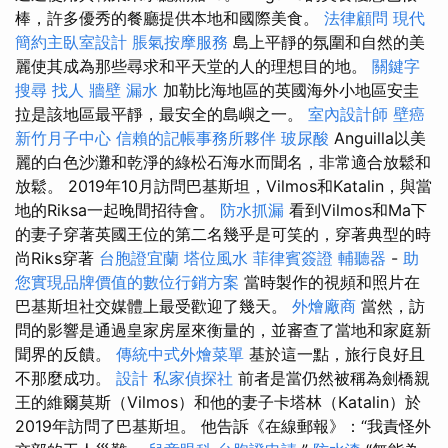
棒，許多優秀的餐廳提供本地和國際美食。
法律顧問
現代
簡約主臥室設計
脹氣按摩服務
島上平靜的氛圍和自然的美
麗使其成為那些尋求和平天堂的人的理想目的地。
關鍵字
搜尋
找人
牆壁 漏水
加勒比海地區的英國海外小地區安圭
拉是該地區最平靜，最安全的島嶼之一。
室內設計師
壁癌
新竹月子中心
信賴的記帳事務所夥伴
玻尿酸
Anguilla以美
麗的白色沙灘和乾淨的綠松石海水而聞名，非常適合放鬆和
放鬆。 2019年10月訪問巴基斯坦，Vilmos和Katalin，與當
地的Riksa一起晚間招待會。
防水抓漏
看到Vilmos和Ma下
的妻子穿著英國王位的第二名幾乎是可笑的，穿著典型的時
尚Riks穿著
台胞證宜蘭
塔位風水
菲律賓簽證
輔聽器
-
助
您實現品牌價值的數位行銷方案
當時製作的視頻和照片在
巴基斯坦社交媒體上最受歡迎了幾天。
外燴廠商
當然，訪
問的影響是通過皇家房屋來衡量的，並審查了當地和家庭新
聞界的反饋。
傳統中式外燴菜單
基於這一點，旅行良好且
不那麼成功。
設計
私家偵探社
前者是當仍然被稱為劍橋親
王的維爾莫斯（Vilmos）和他的妻子卡塔林（Katalin）於
2019年訪問了巴基斯坦。 他告訴《在線郵報》：“我責怪外