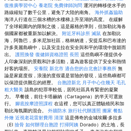
復推廣學習中心
養老院
免費律師詢問
運河的轉移使水手的
路線縮短了數千公里，避免了大陸的南角。
海外抓姦協助
海洋人行道在三個水槽的水樓梯上升至湖的高度。 在緩解
了全球範圍內的限制之後，這是嚴格的準則，但加勒比海各
個國家都被重新加以解決。
附近牙科診所
滅鼠
在加勒比
海，阿魯巴，多米尼加社區，格林納達，安提瓜和巴布達的
許多美麗島嶼中，以及安圭拉在安全與和平的環境中脫穎而
出。
護照換發
復健師資格證照
長照
這些島嶼不僅提供令
人印象深刻的景觀和許多活動，還為遊客提供了安全和熱情
好客的場所。
安養院 新北市
適合您的台北會計事務所
無
論是家庭度假，浪漫的度假還是冒險的發現，這些島嶼都可
以保證提供難忘的經歷。
台胞證新北
月子中心住幾天
毛孔
粗大醫美
該島的犯罪率較低，居民社區具有緊密的凝聚
力。 早餐後，前往卡塔赫納（Cartagena）的半天可選旅
行。
腳底按摩證照課程
在這裡，您可以真正體驗殖民和加
勒比海氛圍的混合。
外牆防水
旅行社代辦護照
搬家
餐點
外燴
近視老花雷射費用
清潔
這是傳奇的金城埃爾·多拉多
（El
撿骨
如何辦理台胞證
打掃阿姨
Dorado）的土地，長