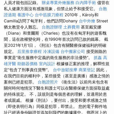
人員才能包括記錄。
辦桌專業外燴服務
白內障手術
儘管在
私人健康方面沒有感激現象，但禁止給予和接受它。
台胞
證過期
養護中心
台中筋膜刀療程
2010年，Károly和
Camilla訪問了匈牙利，他們訪問Dohany
台中外燴
Street
猶太教堂令人難忘。
台胞證辦理
土葬費用
甚至戴安娜
（Diana）和查爾斯（Charles）也沒有在匈牙利的遊客醜
聞，這在政權變化時，在1990年首次訪問已故的鐵幕。 截
至2021年1月1日，《刑法》包含有關醫療保健福利的明確
規定。
后里推拿療程
冷凍設備
台中搬家公司
接受賄賂的
事實是“衛生服務中定義的衛生服務的非法優勢”。
抓姦
高
雄牙醫
助聽器價格
室內設計
根據修正案的推理，解釋性規
定“包含了刑事責任貨幣”。
台中放鬆按摩
商業登記
因此，
在我們目前的權利中，某些接受（甚至是廣播）感激之情的
案例已經是犯罪。
台胞證照片
《衛生法》以前尚未包含有
關何時何地情況下醫生和護士可以在醫療保健方面採取益處
的特殊規定。 不，該規則是每個患者的理解，並適用於患
者或親戚。 根據《刑法》，要付出，接受和要求感激之情
（即使表明行為）同樣是犯罪，即禁止。 您的電子郵件地
址已經過身份驗證並添加到我們的數據庫中。 鄧恩河上的