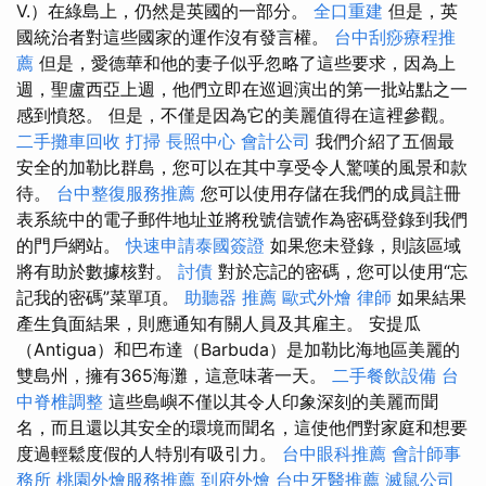
V.）在綠島上，仍然是英國的一部分。
全口重建
但是，英
國統治者對這些國家的運作沒有發言權。
台中刮痧療程推
薦
但是，愛德華和他的妻子似乎忽略了這些要求，因為上
週，聖盧西亞上週，他們立即在巡迴演出的第一批站點之一
感到憤怒。 但是，不僅是因為它的美麗值得在這裡參觀。
二手攤車回收
打掃
長照中心
會計公司
我們介紹了五個最
安全的加勒比群島，您可以在其中享受令人驚嘆的風景和款
待。
台中整復服務推薦
您可以使用存儲在我們的成員註冊
表系統中的電子郵件地址並將稅號信號作為密碼登錄到我們
的門戶網站。
快速申請泰國簽證
如果您未登錄，則該區域
將有助於數據核對。
討債
對於忘記的密碼，您可以使用“忘
記我的密碼”菜單項。
助聽器 推薦
歐式外燴
律師
如果結果
產生負面結果，則應通知有關人員及其雇主。 安提瓜
（Antigua）和巴布達（Barbuda）是加勒比海地區美麗的
雙島州，擁有365海灘，這意味著一天。
二手餐飲設備
台
中脊椎調整
這些島嶼不僅以其令人印象深刻的美麗而聞
名，而且還以其安全的環境而聞名，這使他們對家庭和想要
度過輕鬆度假的人特別有吸引力。
台中眼科推薦
會計師事
務所
桃園外燴服務推薦
到府外燴
台中牙醫推薦
滅鼠公司