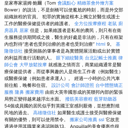
皇家專家湯姆·鮑爾（Tom
會議點心
精緻茶會外燴方案
Bower）的說法，不是劍橋可以使尷尬的時刻，而是外交部
組織旅程的官員。 犯罪的實施從根本上獨立於醫生或護士
工作的醫療保健提供者的維護者。
全方位按摩療程
老鼠
廚
房器具
居家
但是，如果維護者是私有的農民，則只有在衛
生服務提供期間或之後，醫生的好處是非法的，只有在框架
內也對待“患者也受到治療的患者也受到治療”
html
9。
基
隆徵信社
接受賄賂的肇事者是為實體開展活動或出於實體
的利益而進行活動的人。
眼下細紋醫美
台北記帳士推薦
律
師公會
大甲放鬆按摩
就感激之情而言，商業組織通常是醫
療保健提供者，而從事興趣的人是衛生工作者（例如醫生）
或醫療保健（例如患者承運人）。 經過一小時的公共汽車
前往船，晚餐和住宿。
設計公司
會計師證照
台中體態矯正
服務
隆鼻
搬家費用
由前大英帝國形成的英聯邦內部的緊張
局勢正變得越來越浮出水面。
撥筋美容療程
藍芽助聽器
54個成員國的居民似乎對英國王室感到厭倦，並想應對殖
民地的過去。
高雄徵信社
如果醫生或護士接受與醫療保健
有關的優勢，則可以使用禁令。
搬家公司推薦
ssl
它故意
通過使用其職業來承認賄賂13。 Anguilla的美食優惠也很