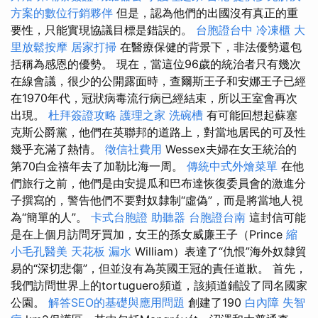
方案的數位行銷夥伴
但是，認為他們的出國沒有真正的重
要性，只能實現協議目標是錯誤的。
台胞證台中
冷凍櫃
大
里放鬆按摩
居家打掃
在醫療保健的背景下，非法優勢還包
括稱為感恩的優勢。 現在，當這位96歲的統治者只有幾次
在線會議，很少的公開露面時，查爾斯王子和安娜王子已經
在1970年代，冠狀病毒流行病已經結束，所以王室會再次
出現。
杜拜簽證攻略
護理之家
洗碗槽
有可能回想起蘇塞
克斯公爵黨，他們在英聯邦的道路上，對當地居民的可及性
幾乎充滿了熱情。
徵信社費用
Wessex夫婦在女王統治的
第70白金禧年去了加勒比海一周。
傳統中式外燴菜單
在他
們旅行之前，他們是由安提瓜和巴布達恢復委員會的激進分
子撰寫的，警告他們不要對奴隸制“虛偽”，而是將當地人視
為“簡單的人”。
卡式台胞證
助聽器
台胞證台南
這封信可能
是在上個月訪問牙買加，女王的孫女威廉王子（Prince
縮
小毛孔醫美
天花板 漏水
William）表達了“仇恨”海外奴隸貿
易的“深切悲傷”，但並沒有為英國王冠的責任道歉。 首先，
我們訪問世界上的tortuguero頻道，該頻道鋪設了同名國家
公園。
解答SEO的基礎與應用問題
創建了190
白內障
失智