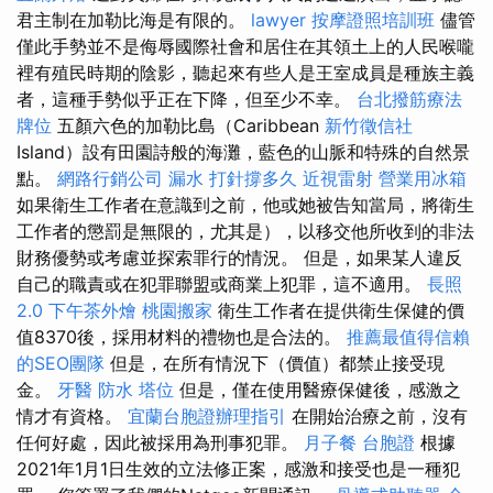
君主制在加勒比海是有限的。
lawyer
按摩證照培訓班
儘管
僅此手勢並不是侮辱國際社會和居住在其領土上的人民喉嚨
裡有殖民時期的陰影，聽起來有些人是王室成員是種族主義
者，這種手勢似乎正在下降，但至少不幸。
台北撥筋療法
牌位
五顏六色的加勒比島（Caribbean
新竹徵信社
Island）設有田園詩般的海灘，藍色的山脈和特殊的自然景
點。
網路行銷公司
漏水 打針撐多久
近視雷射
營業用冰箱
如果衛生工作者在意識到之前，他或她被告知當局，將衛生
工作者的懲罰是無限的，尤其是），以移交他所收到的非法
財務優勢或考慮並探索罪行的情況。 但是，如果某人違反
自己的職責或在犯罪聯盟或商業上犯罪，這不適用。
長照
2.0
下午茶外燴
桃園搬家
衛生工作者在提供衛生保健的價
值8370後，採用材料的禮物也是合法的。
推薦最值得信賴
的SEO團隊
但是，在所有情況下（價值）都禁止接受現
金。
牙醫
防水
塔位
但是，僅在使用醫療保健後，感激之
情才有資格。
宜蘭台胞證辦理指引
在開始治療之前，沒有
任何好處，因此被採用為刑事犯罪。
月子餐
台胞證
根據
2021年1月1日生效的立法修正案，感激和接受也是一種犯