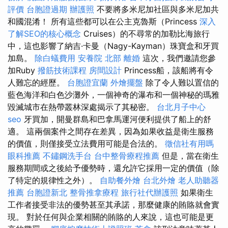
評價
台胞證過期
辦護照
不要將多米尼加社區與多米尼加共
和國混淆！ 所有這些都可以在公主克魯斯（Princess
深入
了解SEO的核心概念
Cruises）的不尋常的加勒比海旅行
中，這也影響了納吉·卡曼（Nagy-Kayman）珠寶盒和牙買
加島。
除白蟻費用
安養院 北部
離婚
這次，我們邀請您參
加Ruby
撥筋技術課程
房間設計
Princess船，該船將有令
人難忘的經歷。
台胞證宜蘭
外燴擺盤
除了令人難以置信的
藍色海洋和白色沙灘外，一個神奇的瀑布和一個神秘的瑪雅
毀滅城市在熱帶叢林深處揭示了其秘密。
台北月子中心
seo
牙買加，開曼群島和巴拿馬運河便利提供了船上的舒
適。 這兩個案件之間存在差異，因為如果收益是衛生服務
的價值，則僅接受立法費用可能是合法的。
徵信社有用嗎
眼科推薦
不鏽鋼洗手台
台中整骨療程推薦
但是，當在衛生
服務期間或之後給予優勢時，還允許它採用一定的價值（除
了特定的規律性之外）。
自助餐外燴
台北外燴
老人助聽器
推薦
台胞證新北
整骨推拿療程
旅行社代辦護照
如果衛生
工作者接受非法的優勢甚至其承諾，那麼健康的賄賂就會實
現。 對於任何與企業相關的賄賂的人來說，這也可能是更