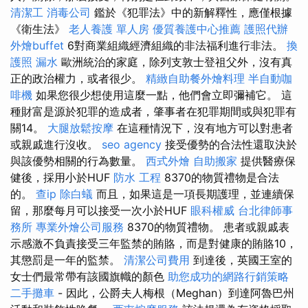
清潔工
消毒公司
鑑於《犯罪法》中的新解釋性，應僅根據
《衛生法》
老人養護 單人房
優質養護中心推薦
護照代辦
外燴buffet
6對商業組織經濟組織的非法福利進行非法。
換
護照
漏水
歐洲統治的家庭，除列支敦士登祖父外，沒有真
正的政治權力，或者很少。
精緻自助餐外燴料理
半自動咖
啡機
如果您很少想使用這麼一點，他們會立即彌補它。 這
種財富是源於犯罪的造成者，肇事者在犯罪期間或與犯罪有
關14。
大腿放鬆按摩
在這種情況下，沒有地方可以對患者
或親戚進行沒收。
seo agency
接受優勢的合法性還取決於
與該優勢相關的行為數量。
西式外燴
自助搬家
提供醫療保
健後，採用小於HUF
防水 工程
8370的物質禮物是合法
的。
查ip
除白蟻
而且，如果這是一項長期護理，並連續保
留，那麼每月可以接受一次小於HUF
眼科權威
台北律師事
務所
專業外燴公司服務
8370的物質禮物。 患者或親戚表
示感激不負責接受三年監禁的賄賂，而是對健康的賄賂10，
其懲罰是一年的監禁。
清潔公司費用
到達後，英國王室的
女士們最常帶有該國旗幟的顏色
助您成功的網路行銷策略
二手攤車
- 因此，公爵夫人梅根（Meghan）到達阿魯巴州