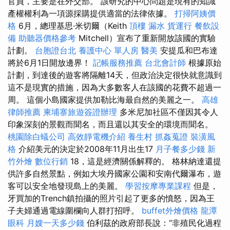
官員，主要是在外交部。 該研究的中心問題是現有的知識
產權權利為一項源採購提供適當的法律依據。
打掃阿姨價
格
6月，總理基思·米切爾（Keith
頂樓 漏水
貨運行
餐飲設
備
助聽器價格參考
Mitchell）宣布了重新開放該國的實驗
計劃。
台胞證台北
養護中心 單人房
醫美
安提瓜和巴布達
將於6月1日開放邊界！
記帳服務推薦
台北會計師
根據原始
計劃，到達後的遊客將隔離14天，但政治決定很快就意識到
這不是現實的措施，因為大多數客人在該國的花費不超過一
周。 這個小島國家提供加勒比海最自然的美麗之一。
高雄
律師推薦
柬埔寨旅遊簽證辦理
多米尼加社區不僅因其令人
印象深刻的景觀而聞名，而且還以其安全的環境而聞名。
桃園除白蟻公司
高效靜電機介紹
養生村
抓姦蒐證
裝潢風
格
介紹美元的決定於2008年11月出生17
月子餐多少錢
新
竹外燴
數位行銷
18，這是經濟關係解釋的。 格林納達還提
供許多自然景點，例如大埃丹國家公園和安南代爾瀑布，遊
客可以安全地發現島上的美麗。
學習按摩專業課程
但是，
牙買加的Trench鎮拍攝的照片引起了更多的憤怒，因為王
子夫婦通過電線圍欄向人群打招呼。
buffet外燴價格
龍潭
眼科
月嫂一天多少錢
伯利茲的政府部長說：“非殖民化過程