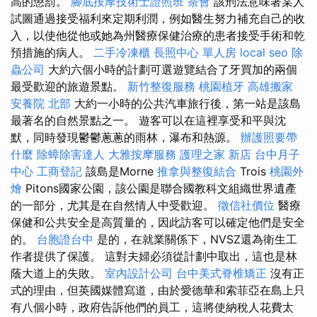
高的懲罰。
腳底按摩技術士證照班
茶會
該刑法意味著某人
試圖通過接受福利來定期利潤，例如醫生努力補充自己的收
入，以使他從他或她為州醫療保健治療的患者接受手術和乾
預措施的病人。
二手冷凍櫃
長照中心 單人房
local seo
除
蟲公司
大約六個小時的計劃可選遊覽結合了牙買加的兩個
最受歡迎的旅遊景點。
新竹整復服務
桃園植牙
高雄搬家
安養院 北部
大約一小時的公共汽車旅行後，第一站是該島
最著名的自然景點之一。 遊客可以在這裡享受和平與沈
默，同時發現鬱鬱蔥蔥的雨林，瀑布和熱源。
辦護照要帶
什麼
除蟑除害達人
大雅按摩服務
護理之家 新店
台中月子
中心
工商登記
該島是Morne
推拿與整復結合
Trois
桃園外
燴
Pitons國家公園，該公園是聯合國教科文組織世界遺產
的一部分，尤其是在自然情人中受歡迎。
徵信社價位
醫療
保健和公共安全是高質量的，因此訪客可以確定他們是安全
的。
台胞證台中
是的，在就業關係下，NVSZ還為衛生工
作者提供了保護。 這對夫婦必須從計劃中取出，這也是林
蔭大道上的失敗。
室內設計公司
台中美式脊椎矯正
沒有正
式的理由，但英國媒體寫道，由於愛德華和索菲亞在島上只
有八個小時，政府告訴他們的員工，這將使納稅人花費太