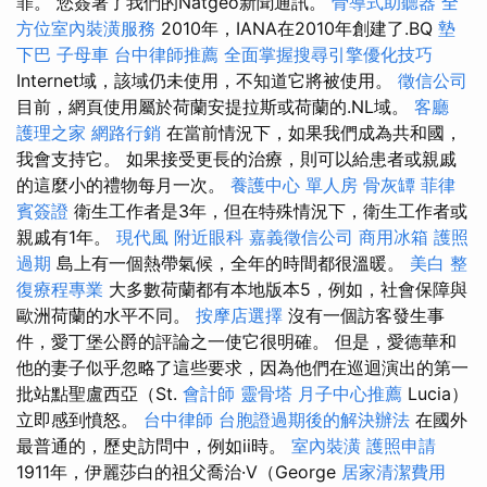
罪。 您簽署了我們的Natgeo新聞通訊。
骨導式助聽器
全
方位室內裝潢服務
2010年，IANA在2010年創建了.BQ
墊
下巴
子母車
台中律師推薦
全面掌握搜尋引擎優化技巧
Internet域，該域仍未使用，不知道它將被使用。
徵信公司
目前，網頁使用屬於荷蘭安提拉斯或荷蘭的.NL域。
客廳
護理之家
網路行銷
在當前情況下，如果我們成為共和國，
我會支持它。 如果接受更長的治療，則可以給患者或親戚
的這麼小的禮物每月一次。
養護中心 單人房
骨灰罈
菲律
賓簽證
衛生工作者是3年，但在特殊情況下，衛生工作者或
親戚有1年。
現代風
附近眼科
嘉義徵信公司
商用冰箱
護照
過期
島上有一個熱帶氣候，全年的時間都很溫暖。
美白
整
復療程專業
大多數荷蘭都有本地版本5，例如，社會保障與
歐洲荷蘭的水平不同。
按摩店選擇
沒有一個訪客發生事
件，愛丁堡公爵的評論之一使它很明確。 但是，愛德華和
他的妻子似乎忽略了這些要求，因為他們在巡迴演出的第一
批站點聖盧西亞（St.
會計師
靈骨塔
月子中心推薦
Lucia）
立即感到憤怒。
台中律師
台胞證過期後的解決辦法
在國外
最普通的，歷史訪問中，例如ii時。
室內裝潢
護照申請
1911年，伊麗莎白的祖父喬治·V（George
居家清潔費用