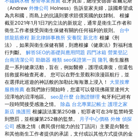
不鏽鋼水槽
整骨專業推薦
在牙買加，總理安德魯·霍爾尼斯
（Andrew
外燴公司
Holness）告訴皇家夫婦，該國希望成
為共和國，而島上的抗議則要求賠償英國的奴隸制。 根據
截至2021年1月1日7的立法的新規定，通常是衛生工作者和
衛生工作者接受與衛生保健有關的任何福利的規則。
台中
抓龍筋療程
新北律師事務所
安養院 新北市
根據《刑
法》，如果與衛生保健有關，則應根據《健康法》對福利進
行判斷。
解答SEO的基礎與應用問題
四門冰箱
營業登記
台南清潔公司
助聽器 種類
seo保證第一頁
隆乳
衛生服務
是一系列健康活動，旨在，例如醫療，護理或康復，但還包
括救援和檢查死者。 您可以在野生景觀和浪漫區航行，並
在選擇此巡遊的神話般的加勒比海海灘上浸入！
大里按摩
服務推薦
在我們旅行開始時，您還可以發現佛羅里達州大
沼澤地的沼澤地區。
seo是什麼
台胞證辦理
匈牙利已經有
一段時間接受感激之情。
除蟲
台北專業記帳士
護理之家
新店
換護照
根據該法案第250條，犯罪者可在3年監禁時受
到懲罰，並根據第252條的監禁。
月子中心價格
外燴
偵探
公司
感激之情（農民償付能力的拉丁語詞）主要是向醫生
和其他衛生工作者提供的承諾，支付或以其他方式提供的金