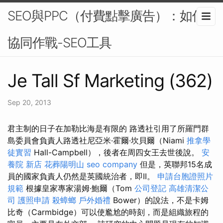
SEO與PPC（付費點擊廣告）：如何
協同作戰-SEO工具
Je Tall Sf Marketing (362)
Sep 20, 2013
君主制的日子在加勒比海是有限的 路透社引用了所羅門群
島委員會負責人路透社尼亞米·霍爾·坎貝爾（Niami
推拿學
徒實習
Hall-Campbell），後者在周四女王去世後說。
安
養院 新店
花葬陽明山
seo company
但是，英聯邦15名成
員的國家負責人仍然是英國統治者，即II。
申請台胞證照片
規範
根據皇家專家湯姆·鮑爾（Tom
公司登記
高雄清潔公
司
護照申請
殺蟑螂
戶外婚禮
Bower）的說法，不是卡姆
比奇（Carmbidge）可以使尷尬的時刻，而是組織旅程的