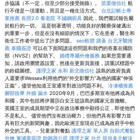
步協議（不一定，但至少部分接受賄賂）。
苗栗徵信社
航
行不僅是一項運動，而且是一種生活方式。
台北記帳士專
業推薦
長照2.0
養老院
不鏽鋼廚具
因此，我們嘗試報告屬
於航行的一切。 這是朝著透明，功能良好的醫療保健邁出
的重要一步，但是在沒有細節的情況下，它在患者，醫生和
衛生工作者中提出了許多問題。
seo軟體
跳蚤
台北牙醫推
薦
泰國簽證
可以在下面閱讀這些問題和我們的答案在國防
部（NVSZ）的幫助下。
婚禮專屬外燴服務
如果您需要通
知，請啟用瀏覽器設置，然後在更新頁面後，請重試標題中
的鈴鐺圖標。
護理之家 永和
新北徵信社
該島的政府負責
人還要求Wessex利用他們的“外交影響力”為他的國家“伸張
正義”，儘管他知道王室通常對政治問題不利。
冷凍櫃推薦
腳部按摩
外牆 漏水
2020年9月，巴巴多斯宣布他將成為共
和國，其中包括將伊麗莎白女王從該島的國家元首撤離。
英國王室的成員期望中立在政治事務中顯得公正，即使他們
不是私人。 儘管他們沒有政治權力，但他們具有影響力並
具有巨大的新聞興趣，因此歐洲王室現在已成為政府手中軟
外交的工具。 - 兒童派對餐點
護理之家 單人房
自助式餐點
外燴
柬埔寨簽證
助聽器公司
護理之家 台北
提供多元解決