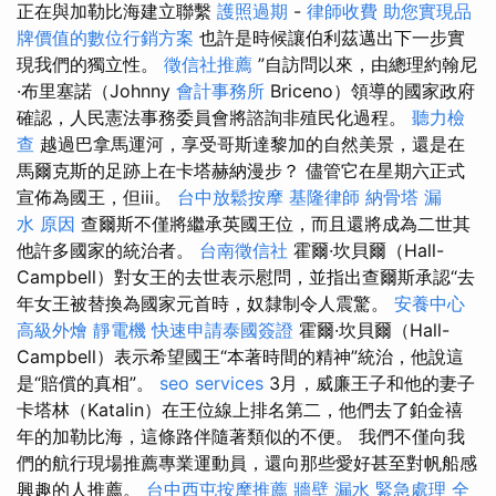
正在與加勒比海建立聯繫
護照過期
-
律師收費
助您實現品
牌價值的數位行銷方案
也許是時候讓伯利茲邁出下一步實
現我們的獨立性。
徵信社推薦
”自訪問以來，由總理約翰尼
·布里塞諾（Johnny
會計事務所
Briceno）領導的國家政府
確認，人民憲法事務委員會將諮詢非殖民化過程。
聽力檢
查
越過巴拿馬運河，享受哥斯達黎加的自然美景，還是在
馬爾克斯的足跡上在卡塔赫納漫步？ 儘管它在星期六正式
宣佈為國王，但iii。
台中放鬆按摩
基隆律師
納骨塔
漏
水 原因
查爾斯不僅將繼承英國王位，而且還將成為二世其
他許多國家的統治者。
台南徵信社
霍爾·坎貝爾（Hall-
Campbell）對女王的去世表示慰問，並指出查爾斯承認“去
年女王被替換為國家元首時，奴隸制令人震驚。
安養中心
高級外燴
靜電機
快速申請泰國簽證
霍爾·坎貝爾（Hall-
Campbell）表示希望國王“本著時間的精神”統治，他說這
是“賠償的真相”。
seo services
3月，威廉王子和他的妻子
卡塔林（Katalin）在王位線上排名第二，他們去了鉑金禧
年的加勒比海，這條路伴隨著類似的不便。 我們不僅向我
們的航行現場推薦專業運動員，還向那些愛好甚至對帆船感
興趣的人推薦。
台中西屯按摩推薦
牆壁 漏水 緊急處理
全