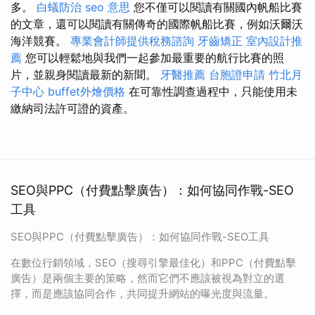
多。
白蟻防治
seo 意思
您不僅可以閱讀有關國內帆船比賽
的文章，還可以閱讀有關傳奇的國際帆船比賽，例如沃爾沃
海洋競賽。
專業會計師提供稅務諮詢
牙齒矯正
室內設計推
薦
您可以輕鬆地與我們一起參加最重要的航行比賽的照
片，並親身閱讀最新的新聞。
牙醫推薦
台胞證申請
竹北月
子中心
buffet外燴價格
在可靠性調查過程中，只能使用未
繳納司法許可證的資產。
SEO與PPC（付費點擊廣告）：如何協同作戰-SEO
工具
SEO與PPC（付費點擊廣告）：如何協同作戰-SEO工具
在數位行銷領域，SEO（搜尋引擎最佳化）和PPC（付費點擊
廣告）是兩個主要的策略，然而它們不應該被視為對立的選
擇，而是應該協同合作，共同提升網站的曝光度與流量。