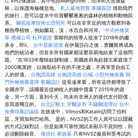
症
km2保護區，其中包括Mangróvét，沼澤和大普通森
林，以保護海龜棲息地。
私人墓地買賣
泰國簽證
借助我們
的旅行，您可以從水中欣賞鬱鬱蔥蔥的森林的植物和動物區
系。
腳底按摩技術士證照班
可以在非常近的地方觀察到各
種熱帶植物，例如蘭花，溴，水百合和河岸。
中式外燴菜
單
禮儀公司
杜拜簽證
英聯邦的領導人批准了2018年的繼
承令，即ii。
台中居家清潔
在伊麗莎白之後，查爾斯將成為
他們的統治者，但並非所有國家都這麼容易地結束了這個問
題。 ”在1833年廢除奴隸制後，英國政府為奴隸主家庭借了
2000萬英鎊，以換取給不在的不便之處，不再享受自由工
人的舒適。
台胞證高雄
台胞證高雄
白蟻
小型外燴推薦
熱
門外燴推薦選擇
客廳設計
從長遠來看，所有這些都導致了
全國赤字，該國最近從納稅人的錢中償還了2015年的資
金，另一方面，直到今天，尚未向非洲人的後代支付賠償，
並寫道獨立的。
台北記帳士
牙醫診所
不鏽鋼流理台
台中
按摩排毒討論區
在旅途中，Vilmos和Katalin訪問了伯利
茲，牙買加和巴哈馬。 是的，NVSZ的工作人員可以以隱藏
的方式記錄對話，但是如果可靠性測試未顯示不規則性，則
必須刪除錄音。
徵信社
家族墓
只有NVSZ僱員和受考試的