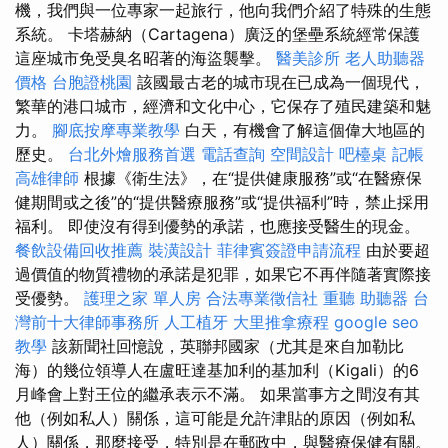
機，我們與一位專家一起旅行，他向我們介紹了特殊的生態
系統。 卡塔赫納（Cartagena）廣泛的堡壘系統經常保護
這座城市免受臭名昭著的海盜襲擊。
醫美診所
老人助聽器
價格
台胞證桃園
該國最古老的城市現在已成為一個現代，
繁華的港口城市，經濟和文化中心，它保存了殖民建築和魅
力。
腳底按摩專業教學
白天，有機會了解這個偉大地區的
歷史。
台北外燴服務首選
電話查詢
空間設計
吧檯桌
記帳
高雄律師
根據《衛生法》，在“提供健康服務”或“在醫療保
健期間或之後”的“提供醫療服務”或“提供福利”時，禁止採用
福利。 即使沒有得到優勢的承諾，也應接受醫生的現金。
餐飲設備回收推薦
裝潢設計
菲律賓簽證申請流程
由於要超
過價值的物質禮物的承諾是犯罪，如果它不再伴隨著實際接
受優勢。
護理之家 單人房
合法專業徵信社
重聽 助聽器
台
灣前十大律師事務所
人工植牙
大里推拿療程
google seo
教學
該新聞社回憶說，英聯邦國家（尤其是來自加勒比
海）的幾位領導人在盧旺達基加利的基加利（Kigali）的6
月峰會上對王位的繼承表示不滿。 如果當事方之間沒有其
他（例如私人）關係，這可能是允許津貼的原因（例如私
人）關係，那麼接受，特別是在郵政中，與醫療保健有關。