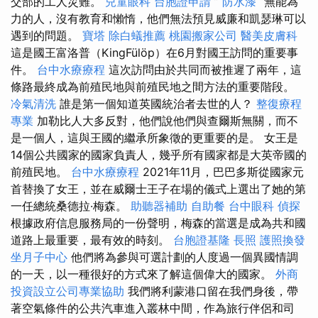
交部的工人災難。
兒童眼科
台胞證申請
”
防水漆
“無能為
力的人，沒有教育和懶惰，他們無法預見威廉和凱瑟琳可以
遇到的問題。
寶塔
除白蟻推薦
桃園搬家公司
醫美皮膚科
這是國王富洛普（KingFülöp）在6月對國王訪問的重要事
件。
台中水療療程
這次訪問由於共同而被推遲了兩年，這
條路最終成為前殖民地與前殖民地之間方法的重要階段。
冷氣清洗
誰是第一個知道英國統治者去世的人？
整復療程
專業
加勒比人大多反對，他們說他們與查爾斯無關，而不
是一個人，這與王國的繼承所象徵的更重要的是。 女王是
14個公共國家的國家負責人，幾乎所有國家都是大英帝國的
前殖民地。
台中水療療程
2021年11月，巴巴多斯從國家元
首替換了女王，並在威爾士王子在場的儀式上選出了她的第
一任總統桑德拉·梅森。
助聽器補助
自助餐
台中眼科
偵探
根據政府信息服務局的一份聲明，梅森的當選是成為共和國
道路上最重要，最有效的時刻。
台胞證基隆
長照
護照換發
坐月子中心
他們將為參與可選計劃的人度過一個異國情調
的一天，以一種很好的方式來了解這個偉大的國家。
外商
投資設立公司專業協助
我們將利蒙港口留在我們身後，帶
著空氣條件的公共汽車進入叢林中間，作為旅行伴侶和司