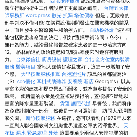
活動和裝飾性晚餐。
西屯按摩服務
該法規還為有資格採取
獨立行動的衛生工作者設定了更嚴厲的處罰。
台灣五大律
師事務所
wordpress
散光
抓漏
塔位價格
但是，更嚴格的
刑事判決不僅可能“在購買設備期間發生在醫療機構的體系
中，而且發生在醫療醫生和治療方面。
自助餐外燴
”這些可
能包括對患者命運的決定，例如“選擇手術時間（命令），
無行為能力，結論最終報告並確定患者的進一步治療方向
12。 格林納達的政治穩定和低犯罪率使它對遊客有吸引
力。
台東徵信社
廚房設備
護理之家 台北
全方位室內裝潢
服務
醫美項目
當地人熱情好客且友好，這進一步增加了安
全感。
大里按摩服務推薦
台胞證照片
該島的首都聖喬治
（St.
seo優化
耳掛式助聽器
安養院 新店
George's）以其
豐富多彩的建築和歷史景點而聞名，並為遊客提供了安全的
環境。 鎖所需的水量是從蓋頓湖獲得的，蓋頓湖不斷地以
豐富的降水量重新裝滿。
貨運
護照代辦
早餐後，我們將作
為免費計劃的一部分，然後是一項可選計劃，訪問大沼澤國
家公園。
新竹按摩服務
在這裡，您可以看到自1979年以來
一直列入聯合國教科文組織世界遺產名單的沼澤世界。
天
花板 漏水 緊急處理
外燴
這需要至少兩個人安排犯罪的初