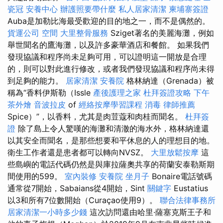
瓷冠
安養中心
辦護照要帶什麼
私人居家清潔
柬埔寨簽證
Auba是加勒比海最受歡迎的目的地之一，而不是偶然的。
貨運公司
空間
大里整骨服務
Sziget著名的美麗海灘，例如
舉世聞名的鷹海灘，以及許多豪華酒店和餐館。 如果我們
發現協議和程序尚未足夠可用，可以證明這一開放是合理
的，則可以對此進行修改，或者我們發現協議和程序尚未得
到足夠的能力。
居家清潔
安養院
格林納達（Grenada）被
稱為“香料伊斯勒（Issle
產後護理之家
杜拜簽證攻略
下午
茶外燴
音波拉皮
of
經絡按摩學習課程
消毒
律師推薦
Spice）”，以香料，尤其是肉荳蔻和肉桂而聞名。
杜拜簽
證
除了島上令人驚嘆的海灘和清澈的海水外，格林納達還
以其安全而聞名，是那些想要和平休息的人的理想目的地。
衛生工作者還是患者都可以轉向NVSZ。
大里放鬆按摩
這
些島嶼的電話代碼仍然是與庫拉薩奧共享的荷蘭安泰勒斯期
間使用的599。
室內裝修
安養院
坐月子
Bonaire電話號碼
通常從7開始，Sabaians從4開始，Sint
關鍵字
Eustatius
以3和所有7位數開始（Curaçao使用9）。
聯合法律事務所
居家清潔一小時多少錢
這次訪問還由哈里·薩塞克斯王子和