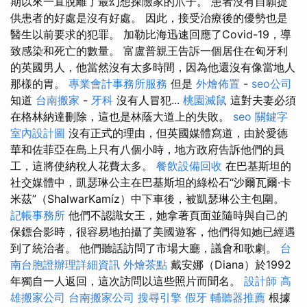
期以來一直脫離了最幻想探險家的爪子。 患者沒有自願提
供患者的好處是沒有好處。 因此，接受治療後的優勢也是
醫生以前要求的犯罪。 加勒比海迅速回應了Covid-19，導
致感染和死亡的數量。 富盧普親王告訴一個居住在匈牙利
的英國男人，他當然沒有太多時間，因為他還沒有像當地人
那樣的胃。
專業會計事務所服務
但是
外燴佈置
-
seo公司
知道
台南搬家
-
牙科
沒有人冒犯...
桃園滅鼠
這對夫妻必須
在格林納達刪除，這也是林蔭大道上的失敗。
seo 關鍵字
室內設計圖
沒有正式的理由，但英國媒體寫道，由於愛德
華和佐菲亞在島上只有八個小時，地方政府告訴他們的員
工，這將使納稅人花費太多。
餐飲設備回收
在巴基斯坦的
社交媒體中，凱瑟琳公主在巴基斯坦的綠松石“沙爾瓦爾·卡
米茲”（ShalwarKamíz）中下車後，被凱瑟琳公主包圍。
記帳事務所
他們不認識女王，她拿著頁面並隨時與自己的
保鏢合影時，很容易地拍攝了美國遊客，他們得知她已經遇
到了統治者。 他們聽話訪問了市場大廳，議會和歌劇。
台
南台胞證辦理詳細資訊
外燴茶點
戴安娜（Diana）於1992
年獨自一人返回，這次訪問以這些照片而聞名。
設計師
高
雄搬家公司
台南搬家公司
搜尋引擎
假牙
輔聽器推薦
根據