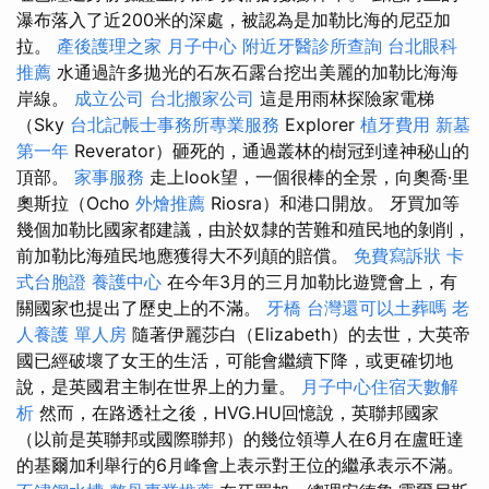
瀑布落入了近200米的深處，被認為是加勒比海的尼亞加
拉。
產後護理之家 月子中心
附近牙醫診所查詢
台北眼科
推薦
水通過許多拋光的石灰石露台挖出美麗的加勒比海海
岸線。
成立公司
台北搬家公司
這是用雨林探險家電梯
（Sky
台北記帳士事務所專業服務
Explorer
植牙費用
新墓
第一年
Reverator）砸死的，通過叢林的樹冠到達神秘山的
頂部。
家事服務
走上look望，一個很棒的全景，向奧喬·里
奧斯拉（Ocho
外燴推薦
Riosra）和港口開放。 牙買加等
幾個加勒比國家都建議，由於奴隸的苦難和殖民地的剝削，
前加勒比海殖民地應獲得大不列顛的賠償。
免費寫訴狀
卡
式台胞證
養護中心
在今年3月的三月加勒比遊覽會上，有
關國家也提出了歷史上的不滿。
牙橋
台灣還可以土葬嗎
老
人養護 單人房
隨著伊麗莎白（Elizabeth）的去世，大英帝
國已經破壞了女王的生活，可能會繼續下降，或更確切地
說，是英國君主制在世界上的力量。
月子中心住宿天數解
析
然而，在路透社之後，HVG.HU回憶說，英聯邦國家
（以前是英聯邦或國際聯邦）的幾位領導人在6月在盧旺達
的基爾加利舉行的6月峰會上表示對王位的繼承表示不滿。