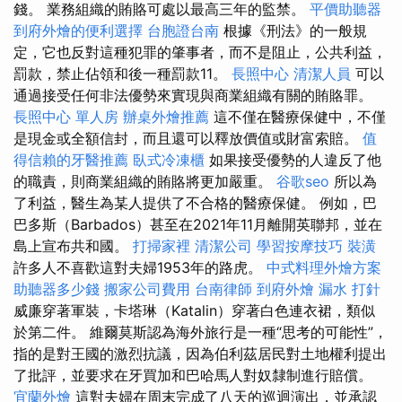
錢。 業務組織的賄賂可處以最高三年的監禁。
平價助聽器
到府外燴的便利選擇
台胞證台南
根據《刑法》的一般規
定，它也反對這種犯罪的肇事者，而不是阻止，公共利益，
罰款，禁止佔領和後一種罰款11。
長照中心
清潔人員
可以
通過接受任何非法優勢來實現與商業組織有關的賄賂罪。
長照中心 單人房
辦桌外燴推薦
這不僅在醫療保健中，不僅
是現金或全額信封，而且還可以釋放價值或財富索賠。
值
得信賴的牙醫推薦
臥式冷凍櫃
如果接受優勢的人違反了他
的職責，則商業組織的賄賂將更加嚴重。
谷歌seo
所以為
了利益，醫生為某人提供了不合格的醫療保健。 例如，巴
巴多斯（Barbados）甚至在2021年11月離開英聯邦，並在
島上宣布共和國。
打掃家裡
清潔公司
學習按摩技巧
裝潢
許多人不喜歡這對夫婦1953年的路虎。
中式料理外燴方案
助聽器多少錢
搬家公司費用
台南律師
到府外燴
漏水 打針
威廉穿著軍裝，卡塔琳（Katalin）穿著白色連衣裙，類似
於第二件。 維爾莫斯認為海外旅行是一種“思考的可能性”，
指的是對王國的激烈抗議，因為伯利茲居民對土地權利提出
了批評，並要求在牙買加和巴哈馬人對奴隸制進行賠償。
宜蘭外燴
這對夫婦在周末完成了八天的巡迴演出，並承認