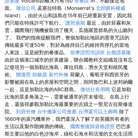
證基隆
Volcano距離水只有150
安養院
m，不斷接近地
面。
徵信公司
孟塞拉特島（Monserrat's
北部眼科權威
Island），由於火山和該島在15年前已經重新安置，因此我
們只能在特殊許可下航行。
護照過期
最近，由於菸霧和灰
雲，國際飛行飛機被取消了幾天，瓜德羅普群島的火山聽到
了。 我們的指南提醒我們，整個加勒比地區的憲章咒語的
傳統最多可達50年，對於為維持自己的維持而掙扎的當地
人來說，這是絕對的奢侈品。
按摩證照培訓班
台胞證基隆
由於這個港口城市的折衷建築，聯合國教科文組織並沒有忘
記發現另一個加勒比海島，庫拉貝島，潛水天堂和殖民魔
術。
辦護照
助聽器
新竹外燴
荷蘭人，葡萄牙和西班牙的
影響被困在島上的房屋和空間之間，與阿魯巴和上述邦納爾
一起，這是加勒比海的ABC群島。
徵信社有用嗎
它是加勒
比海的眾多角落之一，需要被通常的芥末發現。 在島上行
走，還值得參觀加勒比海最重要的古蹟之一聖尼古拉斯修道
院。
到府外燴
台中搬家公司推薦
台灣還可以土葬嗎
除了
1660年的蒸汽機車外，我們還深入了解了前英國所有者的
生活以及製作朗姆酒的傳統。
國際整復師資格證照
巴巴多
斯主要以他的白色沙海岸，綠松石海水和活潑的文化生活而