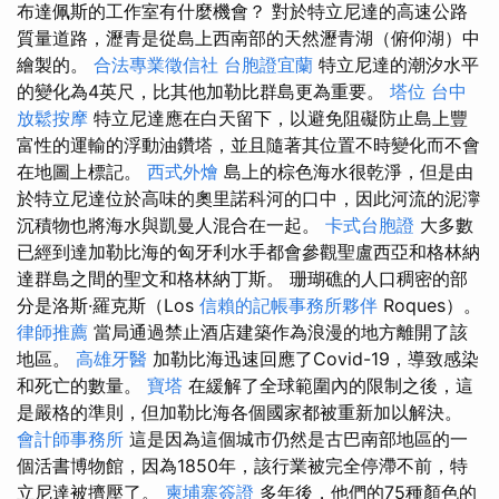
布達佩斯的工作室有什麼機會？ 對於特立尼達的高速公路
質量道路，瀝青是從島上西南部的天然瀝青湖（俯仰湖）中
繪製的。
合法專業徵信社
台胞證宜蘭
特立尼達的潮汐水平
的變化為4英尺，比其他加勒比群島更為重要。
塔位
台中
放鬆按摩
特立尼達應在白天留下，以避免阻礙防止島上豐
富性的運輸的浮動油鑽塔，並且隨著其位置不時變化而不會
在地圖上標記。
西式外燴
島上的棕色海水很乾淨，但是由
於特立尼達位於高味的奧里諾科河的口中，因此河流的泥濘
沉積物也將海水與凱曼人混合在一起。
卡式台胞證
大多數
已經到達加勒比海的匈牙利水手都會參觀聖盧西亞和格林納
達群島之間的聖文和格林納丁斯。 珊瑚礁的人口稠密的部
分是洛斯·羅克斯（Los
信賴的記帳事務所夥伴
Roques）。
律師推薦
當局通過禁止酒店建築作為浪漫的地方離開了該
地區。
高雄牙醫
加勒比海迅速回應了Covid-19，導致感染
和死亡的數量。
寶塔
在緩解了全球範圍內的限制之後，這
是嚴格的準則，但加勒比海各個國家都被重新加以解決。
會計師事務所
這是因為這個城市仍然是古巴南部地區的一
個活書博物館，因為1850年，該行業被完全停滯不前，特
立尼達被擠壓了。
柬埔寨簽證
多年後，他們的75種顏色的