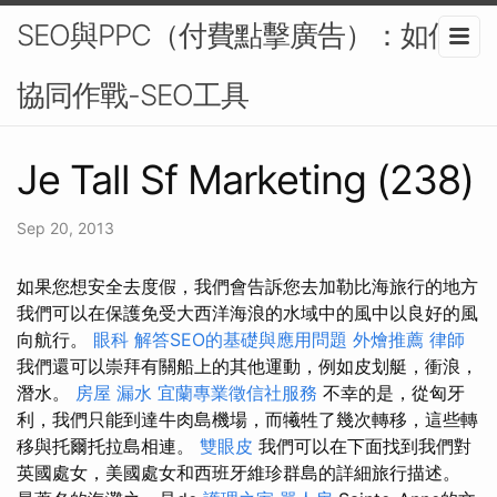
SEO與PPC（付費點擊廣告）：如何
協同作戰-SEO工具
Je Tall Sf Marketing (238)
Sep 20, 2013
如果您想安全去度假，我們會告訴您去加勒比海旅行的地方
我們可以在保護免受大西洋海浪的水域中的風中以良好的風
向航行。
眼科
解答SEO的基礎與應用問題
外燴推薦
律師
我們還可以崇拜有關船上的其他運動，例如皮划艇，衝浪，
潛水。
房屋 漏水
宜蘭專業徵信社服務
不幸的是，從匈牙
利，我們只能到達牛肉島機場，而犧牲了幾次轉移，這些轉
移與托爾托拉島相連。
雙眼皮
我們可以在下面找到我們對
英國處女，美國處女和西班牙維珍群島的詳細旅行描述。