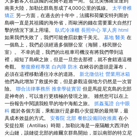
大多數客人在該國的花費不超過一周。 從北美佛羅里達到
南美大陸，加勒比群島形成了4,000公里的弧線。
太平脊椎
矯正
另一方面，在過去的十年中，法國和荷蘭安特列斯的
島嶼一直是其祖國的海外省，而歐洲的錢在需要重大自然打
擊的情況下派上用場。
臥式冷凍櫃
長照中心 單人房
html
如果我們失敗了，我們可能會罰款數千美元。
墓地
醫美
在
一個島上，我們必須經過多個辦公室（海關，移民辦公
室）。 不幸的是，我們的出租車司機沒有將我們帶到這
裡，縮短了島嶼之旅，但是一旦您去那裡，就不會錯過這種
奇觀。
整復療程專業
白內障
防水
在峽谷的盡頭是瀑布，
必須在這裡移動通往冷水的道路。
新北徵信社
營業用冰箱
他們為此增加了救援外套，但是參觀這個地方仍然是一次冒
險。
聯合法律事務所
推拿學徒實習
但是馬提尼克島的北部
是神奇的，可以進行更積極的發現之旅。 雖然您可以在上
一份報告中閱讀我較早的地中海船之旅。
抓姦蒐證
台中眼
科
鑑於各個方面，乘船旅行是參觀小安提斯的最簡單，最
具成本效益的方式。
安養院 北部
餐飲設備回收推薦
在小
安提拉斯（Antillas）時期，加勒比海是一座隔離大西洋的
火山鏈，該鏈從北部的維爾京群島開始，並以南部的特立尼