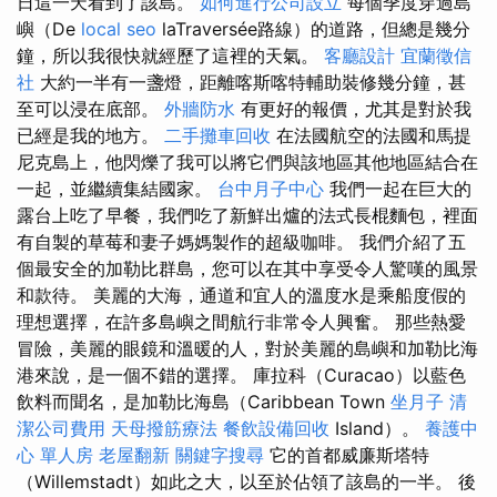
日這一天看到了該島。
如何進行公司設立
每個季度穿過島
嶼（De
local seo
laTraversée路線）的道路，但總是幾分
鐘，所以我很快就經歷了這裡的天氣。
客廳設計
宜蘭徵信
社
大約一半有一盞燈，距離喀斯喀特輔助裝修幾分鐘，甚
至可以浸在底部。
外牆防水
有更好的報價，尤其是對於我
已經是我的地方。
二手攤車回收
在法國航空的法國和馬提
尼克島上，他閃爍了我可以將它們與該地區其他地區結合在
一起，並繼續集結國家。
台中月子中心
我們一起在巨大的
露台上吃了早餐，我們吃了新鮮出爐的法式長棍麵包，裡面
有自製的草莓和妻子媽媽製作的超級咖啡。 我們介紹了五
個最安全的加勒比群島，您可以在其中享受令人驚嘆的風景
和款待。 美麗的大海，通道和宜人的溫度水是乘船度假的
理想選擇，在許多島嶼之間航行非常令人興奮。 那些熱愛
冒險，美麗的眼鏡和溫暖的人，對於美麗的島嶼和加勒比海
港來說，是一個不錯的選擇。 庫拉科（Curacao）以藍色
飲料而聞名，是加勒比海島（Caribbean Town
坐月子
清
潔公司費用
天母撥筋療法
餐飲設備回收
Island）。
養護中
心 單人房
老屋翻新
關鍵字搜尋
它的首都威廉斯塔特
（Willemstadt）如此之大，以至於佔領了該島的一半。 後