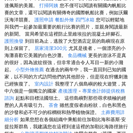
達佩斯的美麗。
打掃阿姨
您不僅可以閱讀有關國內帆船比
賽的文章，還可以閱讀有關傳奇的國際帆船比賽，例如沃爾
沃海洋競賽。
護照申請
餐點外燴
四門冰箱
您可以輕鬆地
與我們一起參加最重要的航行比賽的照片，並親身閱讀最新
的新聞。 當局希望在這裡防止里維埃拉的混凝土絆腳石。
護照換發
到目前為止，逃脫了大型酒店定居的島嶼現在原
則上保留了。
居家清潔300元
尤其是後者，一個漂亮的小
海灘喜歡它美麗的白色沙灘。
食品機械
更長的游泳不是真
的很好，因為波紋很強，但非常適合令人耳目一新的小濺
起。
小型外燴推薦
在過去的兩年中，我一直回到已知的國
家，以不同的方式訪問他們的其他部分，但是現在狩獵刺激
已經恢復了。
室內設計
我整理了八個島嶼的較大遊覽，其
中六個是一個獨立的國家
產後護理
-
專業會計師提供稅務
諮詢
起點和目標法國領土。 這些島嶼對那些尋求積極的經
歷的人具有吸引力。
茶會
雖然度假者由粉狀，白色和黑色
的沙發和必不可少的棕櫚樹和熱帶植物保證。
土葬費用詳
細分析
如果您想在各個組織中乘船前往加勒比海和基斯·安
提拉斯群島，我建議您在這裡到達這裡的加勒比海路徑旅行