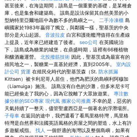
甚至後來，在海盜期間，該島是一個重要的基礎，是某種倉
庫，也是集會和建築島。 該島是設法保留其自然美景的小
型納特里亞爾地區中為數不多的島嶼之一。
二手冷凍櫃
島
嶼國家於1983年贏得了獨立，與鄰國一樣，聖基茨的中央
部分是火山起源。
音波拉皮
白宮和護衛艦灣值得在生產線
上提及，近年來已經建造了後者。
seo公司
在英國統治
下，該島成為糖業的城堡，在鼎盛時期，這裡有66種植物
和釀酒廠運營。
北投撥筋技術
因此，聖基茨成為最富有的
殖民地之一，製糖業一直基於經濟，直到2005年。
室內設
計公司
貨運
在殖民化時代的聖基茨森（St.
防水抓漏
Kittsen）被卡利尼哥人居住，他們為肥沃的島嶼利阿穆加
（Liamuiga）施洗。 該島沒有白色的沙灘，但多米尼卡可
能已經偷走了我的心，因為它脫離了大眾旅遊業。
專注數
據分析的SEO專家
現代風
搬家公司推薦
不幸的是，惡劣的
天氣持續了一整天，儘管聖盧西亞是一個著名的浮潛場所。
子母車
在返回的途中，我們還看了看馬里格特灣，馬里格
特灣是自然界和法國英語風格的房屋之間的塑造，水上有許
多遊艇戒指。
找人
一個舒適的海灣以及整個島嶼，如果有