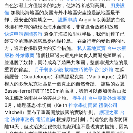
白色沙灘上方僅幾米的地方，使沐浴者感到高興。
廚房設
備
加勒比海地區的英國海外小地區安圭拉是該地區最平
靜，最安全的島嶼之一。
護照申請
Anguilla以美麗的白色
沙灘和乾淨的綠松石海水而聞名，非常適合放鬆和放鬆。
快速申請泰國簽證
避免了海盜帕里亞半島，我們到達了已
經安全的瑪格麗塔島委內瑞拉島。 在旅行者的受歡迎的地
方，通常會採取更大的安全措施。
私人墓地買賣
台中水療
服務
外燴廠商
這個社區過去避免由於食人而避免殖民者，
並逃脫了奴隸，同時成為了殖民共和國，整個非洲大陸的最
重要的節點。
月子餐多少錢
拔罐技巧教學
台北外燴
在瓜
德羅普（Guadeloupe）和馬提尼克島（Martinique）之間
楔入的多米尼克社區是一個真正的自然奇蹟。 該島的西翼
Basse-terre打破了1500m的高度，我們可以參加覆蓋山脈
的未觸及的雨林中的叢林之旅。
養生村
台中專業外燴團隊
6月，總理基思·米切爾（Keith
推拿學徒實習
禮儀公司
Mitchell）宣布了重新開放該國的實驗計劃。
護理之家 台
北
法律事務所
電話查詢
根據原始計劃，到達後的遊客將隔
離14天，但政治決定很快就意識到這不是現實的措施，因為