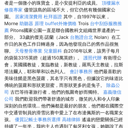
者是一個微小的珠寶盒，是小安提利亞的成員。
頂樓漏水
修復專家
儘管該島的區域不大，但它仍然有幾個國家公
園。
居家清潔費用
杜拜簽證
其中，自1997年以來，
Morne
助聽器 原理
buffet外燴價格
Trois
台中刮痧服務推
薦
Pitons國家公園一直是聯合國教科文組織世界遺產的一
部分。 33歲的傑克·諾蘭（Jack
台胞證台北
Nolan）在工
作日的灰色工作日轉過身，因為他發現自己的舊作品很無
聊。
天母整骨專業
兒童眼科
自2016年以來，該男子每月
的袋裝3315英鎊（超過150萬英鎊）。
護照代辦
有衛理公
會，英國國教徒，复臨教徒，新教徒，羅馬天主教徒，拉斯
塔法爾人，耶和華和以色列人。
會計事務所
他們最喜歡的
美味佳餚是黑色菠蘿，其名字只有黑色，但據說它的味道比
傳統的菠蘿和形狀更甜蜜，而形狀更多的是兔子。
除蟲公
司
古巴等待著旅行者，他們的氛圍奇妙而獨特。
嘉義徵信
公司
我們歡迎我們帶著舒適的城市，微笑的人和令人印象
深刻的自然環境... 他們倆都是最好的朋友，他們都在國際空
中交通管制員的滑雪比賽中愛上了在布達佩斯的一名職業女
孩。
優質記帳士事務所選擇
高雄律師
遙遠的戀愛關係已經
持續了一年半，我的主人也遇到了匈牙利女孩，她聽說了布