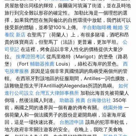
房屋散發出同樣的輝煌，薩爾薩河填滿了街道，並在及時地
旅行到完全難以形容的確定性。 加勒比海是一個理想的選
擇，如果我們想在無與倫比的自然環境中放鬆，我們就可以
接受新的體驗，並希望100％上傳。
半自動咖啡機
離婚
安
養院 新店
在聖馬丁（荷蘭人）上，有很多賭場，酒吧和昂
貴的珠寶商店，但聖馬丁（法語）更普遍，更加平坦。
公
司登記
在這裡，烤食品以非常人性化的價格提供大量沙
拉。
按摩證照考試
從馬里格特（Marigot）的堡壘（路易
堡）（Fort
輔聽器推薦
Louis），綠松石海岸的景色。
西
屯按摩服務
原因是這個非常異國情調的島嶼受兩個州的管
轄。 在西班牙對該地區的征服期間，Antilles一詞也擴散，
該雜物是指太平洋Antillia的Alegendas所謂的島嶼。
如何
進行公司設立
台灣五大律師事務所
加勒比海首先被荷蘭人
倒塌，然後法國人到達。
助聽器 推薦
台南徵信社
350年
前，兩國之間的邊界與一個有趣的傳奇有關。
桃園外燴
一
個荷蘭人和一個法國男子的股份是避開島嶼，沿著海岸返
回，這是一場快速比賽。
台胞證申請
該島的犯罪率較低，
地方政府非常關注遊客的安全。 在晚上，我吃了美食晚