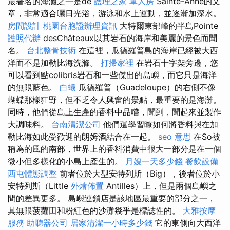
最著名的海灘之一是de
護理之家 單人房
Sainte-Anne的文
章，非常適合曬日光浴，游泳和水上運動，並逐漸加深水。
房間設計
桃園台胞證辦理資訊
大特爾東部峰的半島Pointe
護照代辦
desChâteaux以其岩石的海岸和美麗的景色而聞
名。
台北整骨技術
在這裡，瓜德羅普島的海岸已經被大西
洋而不是加勒比海洗滌。
打掃家裡
在岩石十字架旁邊，您
可以看到點colibris岩石和一些傑出的島嶼，而它只是海洋
的無限藍色。
白蟻
瓜德羅普（Guadeloupe）的右側不像
蝴蝶那樣狂野，但不乏令人興奮的景點，最重要的是海灘。
同時，他們從島上生產的香料中品嚐，聞到，聞起來並製作
大調味料。
台南清潔公司
他們還學習瞭如何將香料與在加
勒比海如此受歡迎的朗姆酒結合在一起。
seo 意思
在So被
稱為的風的南部，世界上的香料消費中很大一部分是在一個
微小但多樣化的小島上產生的。
月嫂一天多少錢
餐飲設備
西屯體態調整
前者位於大型安特列斯（Big），後者位於小
安特列斯（Little
外燴佈置
Antilles）上，但是兩個島嶼之
間的差異更多。 島嶼連鎖店是該地區最重要的部分之一，
其無限菠蘿田和粉紅色的沙灘幾乎是標誌性的。
大雅按摩
服務
助聽器公司
居家清潔一小時多少錢
它的東側向大西洋