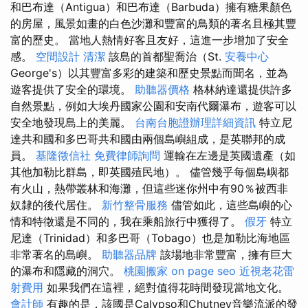
和巴布達（Antigua）和巴布達（Barbuda）擁有糖果顏色
的房屋，風景如畫的白色沙灘和豐富的鳥類的著名且極其豐
富的歷史。 當地人熱情好客且友好，這進一步增加了安全
感。
空間設計
清潔
該島的首都聖喬治（St.
安養中心
George's）以其豐富多彩的建築和歷史景點而聞名，並為
遊客提供了安全的環境。
助聽器價格
格林納達還提供許多
自然景點，例如大埃丹國家公園和安南代爾瀑布，遊客可以
安全地發現島上的美麗。
台南台胞證辦理詳細資訊
特立尼
達共和國和多巴哥共和國由兩個島嶼組成，是英聯邦的成
員。
基隆徵信社
免費律師詢問
運輸在左邊是英國遺產（如
其他加勒比群島，即英國殖民地）。 儘管幾乎每個島嶼都
有火山，熱帶叢林和海灘，但這些迷你州中有90％被西非
奴隸的後代居住。
新竹整骨服務
儘管如此，這些島嶼的心
情和特徵還是不同的，我在乘船旅行中獲得了。
假牙
特立
尼達（Trinidad）和多巴哥（Tobago）也是加勒比海地區
非常著名的島嶼。
助聽器品牌
該場地非常豐富，擁有巨大
的瀑布和隱藏的洞穴。
桃園搬家
on page seo
近視老花雷
射費用
如果我們在這裡，絕對值得花時間發現當地文化。
會計師
有趣的是，該國是Calypso和Chutney音樂流派的發