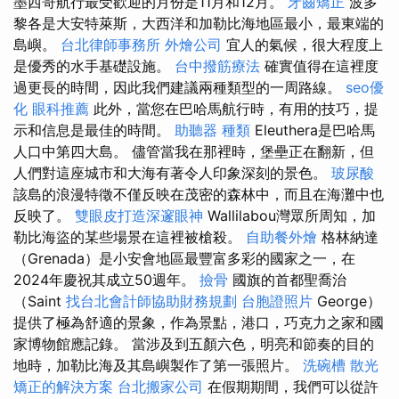
墨西哥航行最受歡迎的月份是11月和12月。
牙齒矯正
波多
黎各是大安特萊斯，大西洋和加勒比海地區最小，最東端的
島嶼。
台北律師事務所
外燴公司
宜人的氣候，很大程度上
是優秀的水手基礎設施。
台中撥筋療法
確實值得在這裡度
過更長的時間，因此我們建議兩種類型的一周路線。
seo優
化
眼科推薦
此外，當您在巴哈馬航行時，有用的技巧，提
示和信息是最佳的時間。
助聽器 種類
Eleuthera是巴哈馬
人口中第四大島。 儘管當我在那裡時，堡壘正在翻新，但
人們對這座城市和大海有著令人印象深刻的景色。
玻尿酸
該島的浪漫特徵不僅反映在茂密的森林中，而且在海灘中也
反映了。
雙眼皮打造深邃眼神
Wallilabou灣眾所周知，加
勒比海盜的某些場景在這裡被槍殺。
自助餐外燴
格林納達
（Grenada）是小安會地區最豐富多彩的國家之一，在
2024年慶祝其成立50週年。
撿骨
國旗的首都聖喬治
（Saint
找台北會計師協助財務規劃
台胞證照片
George）
提供了極為舒適的景象，作為景點，港口，巧克力之家和國
家博物館應記錄。 當涉及到五顏六色，明亮和節奏的目的
地時，加勒比海及其島嶼製作了第一張照片。
洗碗槽
散光
矯正的解決方案
台北搬家公司
在假期期間，我們可以從許