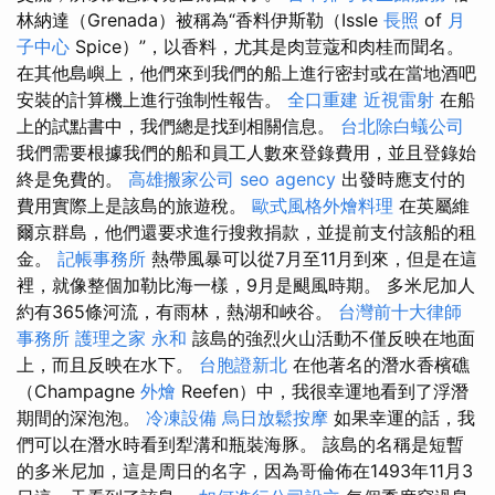
林納達（Grenada）被稱為“香料伊斯勒（Issle
長照
of
月
子中心
Spice）”，以香料，尤其是肉荳蔻和肉桂而聞名。
在其他島嶼上，他們來到我們的船上進行密封或在當地酒吧
安裝的計算機上進行強制性報告。
全口重建
近視雷射
在船
上的試點書中，我們總是找到相關信息。
台北除白蟻公司
我們需要根據我們的船和員工人數來登錄費用，並且登錄始
終是免費的。
高雄搬家公司
seo agency
出發時應支付的
費用實際上是該島的旅遊稅。
歐式風格外燴料理
在英屬維
爾京群島，他們還要求進行搜救捐款，並提前支付該船的租
金。
記帳事務所
熱帶風暴可以從7月至11月到來，但是在這
裡，就像整個加勒比海一樣，9月是颶風時期。 多米尼加人
約有365條河流，有雨林，熱湖和峽谷。
台灣前十大律師
事務所
護理之家 永和
該島的強烈火山活動不僅反映在地面
上，而且反映在水下。
台胞證新北
在他著名的潛水香檳礁
（Champagne
外燴
Reefen）中，我很幸運地看到了浮潛
期間的深泡泡。
冷凍設備
烏日放鬆按摩
如果幸運的話，我
們可以在潛水時看到犁溝和瓶裝海豚。 該島的名稱是短暫
的多米尼加，這是周日的名字，因為哥倫佈在1493年11月3