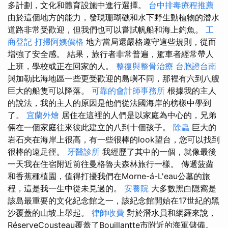
多計劃，文化和體育設施中進行選擇。
台中排毒療程推薦
由於這個地方的能力，發現珊瑚礁和水下野生動植物的潛水
道路非常受歡迎，但我們也可以嘗試帆船和海上釣魚。
工
商登記
打掃阿姨價格
地方當局還嚴格遵守這些規則，從而
增強了安全感。 結果，旅行者非常普遍，駕車者經常帶人
上班，學校或正在回家的人。
整復與整骨治療
台胞證台南
與加勒比海地區一些更受歡迎的島嶼不同，那裡有六到八艘
巨大的船隻可以降落。
可靠的會計師事務所
根據我的主人
的說法，我的主人的原因是他們從法國海岸的榜樣中學到
了。
宜蘭外燴
居住在這裡的人們是以家庭為中心的，兄弟
倆在一個家庭往來彼此建立的八到十個孩子。
除蟲
巨大的
岩石夾在海岸上很高，有一些很棒的look望台，您可以找到
很棒的遠足徑。
牙醫診所
我經歷了其中的一個，就像最後
一天我在住宿附近前往曼格魯夫森林旅行一樣。 傳遞菠蘿
和香蕉種植園，值得打擾我們在Morne-á-L'eau公墓的旅
程，這是我一生中從未見過的。
安養院
大多數黑白隱窩是
該島最重要的文化紀念館之一，該紀念館開始在17世紀的黑
沙覆蓋的山坡上舉起。
律師收費
對於潛水員和網羅來說，
RéserveCousteau覆蓋了Bouillantte市附近的海軍儲備。