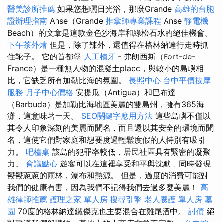
醫美診所推薦
如果您想曬日光浴，那麼Grande
高雄的台胞
證辦理指南
Anse（Grande
推拿師專業課程
Anse
靜電機
Beach）的文章是這款金色沙海岸和綠松石水的絕佳機會。
下午茶外燴
但是，除了辣外，還值得在格林納達行走時抓
住靴子。 它的首都堡
人工植牙
- 弗朗西斯（Fort-de-
France）是一種無人物的混凝土placc，與較小的島嶼相
比，它缺乏所有加勒比海的氛圍。
長照中心
台中平價按摩
服務
月子中心價格
安提瓜（Antigua）和巴布達
（Barbuda）是加勒比海地區美麗的雙島州，擁有365海
灘，這意味著一天。
SEO關鍵字應用方法
這些島嶼不僅以
其令人印象深刻的美麗而聞名，而且還以其安全的環境而聞
名，這使它們對家庭和想要度過輕鬆度假的人特別有吸引
力。
吧檯桌
該島的犯罪率較低，居民社區具有緊密的凝聚
力。
會議點心
遊客可以在這裡享受和平與沈默，同時發現
鬱鬱蔥蔥的雨林，瀑布和熱源。 但是，過度的消費可能對
我們的健康有害，因為我們不記得我們去過多麼美麗！
高
雄律師推薦
護理之家 單人房
搜尋引擎
老人養護 單人房
墓
園
70度的格林納達鐵傑克也主要混合在雞尾酒中。
討債
絕