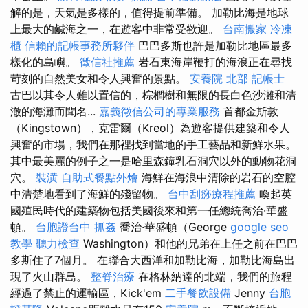
解的是，天氣是多樣的，值得提前準備。 加勒比海是地球
上最大的鹹海之一，在遊客中非常受歡迎。
台南搬家
冷凍
櫃
信賴的記帳事務所夥伴
巴巴多斯也許是加勒比地區最多
樣化的島嶼。
徵信社推薦
岩石東海岸鞭打的海浪正在尋找
苛刻的自然美女和令人興奮的景點。
安養院 北部
記帳士
古巴以其令人難以置信的，棕櫚樹和無限的長白色沙灘和清
澈的海灘而聞名...
嘉義徵信公司的專業服務
首都金斯敦
（Kingstown），克雷爾（Kreol）為遊客提供建築和令人
興奮的市場，我們在那裡找到當地的手工藝品和新鮮水果。
其中最美麗的例子之一是哈里森鐘乳石洞穴以外的動物花洞
穴。
裝潢
自助式餐點外燴
海鮮在海浪中清除的岩石的空腔
中清楚地看到了海鮮的殘留物。
台中刮痧療程推薦
喚起英
國殖民時代的建築物包括美國後來和第一任總統喬治·華盛
頓。
台胞證台中
抓姦
喬治·華盛頓（George
google seo
教學
聽力檢查
Washington）和他的兄弟在上任之前在巴巴
多斯住了7個月。 在聯合大西洋和加勒比海，加勒比海島出
現了火山群島。
整脊治療
在格林納達的北端，我們的旅程
經過了禁止的運輸區，Kick'em
二手餐飲設備
Jenny
台胞