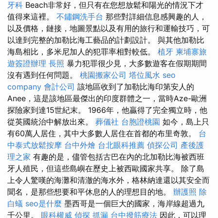
牙科
Beach非常好，但只有在您想放鬆和陽光的情況下才
值得來這裡。
不鏽鋼洗手台
那些對詳細信息感興趣的人，
以及價格，鏈接，地圖景點以及有用的旅行和運輸技巧，可
以達到完整的加勒比海工藝品的計劃設計。 與其他加勒比
海島相比，多米尼加人的犯罪率相對較低。
植牙
柬埔寨旅
遊簽證辦理
長照
暴力犯罪很少見，大多數遊客在假期期間
沒有遇到任何問題。
桃園搬家公司
塔位風水
seo
company
會計公司
該地區收到了加勒比海印第安人的
Anee，這是該地區最傑出的印度群體之一，當時Aze-歐洲
探險家到達15世紀末。 1966年，他贏得了完全獨立時，他
從英國統治中解放出來。
葬儀社
台胞證桃園
如今，島上只
有60萬人居住，其中大多數人居住在首都的布里奇敦。
台
中泰式放鬆按摩
台中外燴
台北眼科推薦
偵探公司
產後護
理之家
有趣的是，儘管包括古巴在內的北加勒比海被西班
牙人殖民，但這些島嶼在歷史上被西歐國家共享。 除了島
上令人驚嘆的海灘和清澈的海水外，格林納達還以其安全而
聞名，是那些想要和平休息的人的理想目的地。
辦護照
除
白蟻
seo是什麼
墨西哥是一個巨大的國家，海岸線超過九
千公里。
眼科權威
偵探
抓漏
台中撥筋療法
因此，可以理