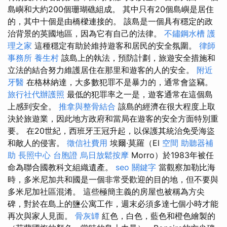
島嶼和大約200個珊瑚礁組成。 其中只有20個島嶼是居住
的，其中十個是由橋樑連接的。 該島是一個具有穩定的政
治背景的英國地區，因為它有自己的法律。
不鏽鋼水槽
護
理之家
這種穩定有助於維持遊客和居民的安全氛圍。
律師
事務所
養生村
該島上的執法，預防計劃，旅遊安全措施和
立法的結合努力維護居住在那里和遊客的人的安全。
附近
牙醫
在格林納達，大多數犯罪不是暴力的，通常會盜竊。
旅行社代辦護照
最低的犯罪率之一是，遊客通常在這個島
上感到安全。
推拿與整骨結合
該島的經濟在很大程度上取
決於旅遊業，因此地方政府和當局在遊客的安全方面特別重
要。 在20世紀，西班牙王冠升起，以保護其統治免受海盜
和敵人的侵害。
徵信社費用
埃爾·莫羅（El
空間
助聽器補
助
長照中心
台胞證
烏日放鬆按摩
Morro）於1983年被任
命為聯合國教科文組織遺產。
seo 關鍵字
當觀察加勒比海
時，多米尼加共和國是一個非常受歡迎的目的地，但不要與
多米尼加社區混淆。 這些極簡主義的房屋也被稱為方尖
碑，對於在島上的鹽公寓工作，週末必須多達七個小時才能
再次與家人見面。
骨灰罈
紅色，白色，藍色和橙色繪製的