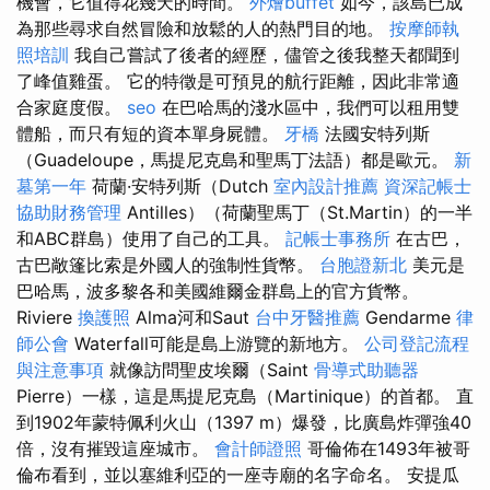
機會，它值得花幾天的時間。
外燴buffet
如今，該島已成
為那些尋求自然冒險和放鬆的人的熱門目的地。
按摩師執
照培訓
我自己嘗試了後者的經歷，儘管之後我整天都聞到
了峰值雞蛋。 它的特徵是可預見的航行距離，因此非常適
合家庭度假。
seo
在巴哈馬的淺水區中，我們可以租用雙
體船，而只有短的資本單身屍體。
牙橋
法國安特列斯
（Guadeloupe，馬提尼克島和聖馬丁法語）都是歐元。
新
墓第一年
荷蘭·安特列斯（Dutch
室內設計推薦
資深記帳士
協助財務管理
Antilles）（荷蘭聖馬丁（St.Martin）的一半
和ABC群島）使用了自己的工具。
記帳士事務所
在古巴，
古巴敞篷比索是外國人的強制性貨幣。
台胞證新北
美元是
巴哈馬，波多黎各和美國維爾金群島上的官方貨幣。
Riviere
換護照
Alma河和Saut
台中牙醫推薦
Gendarme
律
師公會
Waterfall可能是島上游覽的新地方。
公司登記流程
與注意事項
就像訪問聖皮埃爾（Saint
骨導式助聽器
Pierre）一樣，這是馬提尼克島（Martinique）的首都。 直
到1902年蒙特佩利火山（1397 m）爆發，比廣島炸彈強40
倍，沒有摧毀這座城市。
會計師證照
哥倫佈在1493年被哥
倫布看到，並以塞維利亞的一座寺廟的名字命名。 安提瓜