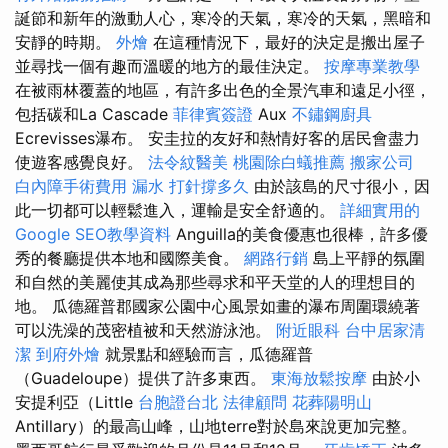
誕節和新年的激動人心，寒冷的天氣，寒冷的天氣，黑暗和
安靜的時期。
外燴
在這種情況下，最好的決定是搬出屋子
並尋找一個有趣而溫暖的地方的最佳決定。
按摩專業教學
在被雨林覆蓋的地區，有許多出色的全景汽車和遠足小徑，
包括碳和La Cascade
菲律賓簽證
Aux
不鏽鋼廚具
Ecrevisses瀑布。 安圭拉的友好和熱情好客的居民會盡力
使遊客感覺良好。
法令紋醫美
桃園除白蟻推薦
搬家公司
白內障手術費用
漏水 打針撐多久
由於該島的尺寸很小，因
此一切都可以輕鬆進入，運輸是安全舒適的。
詳細實用的
Google SEO教學資料
Anguilla的美食優惠也很棒，許多優
秀的餐廳提供本地和國際美食。
網路行銷
島上平靜的氛圍
和自然的美麗使其成為那些尋求和平天堂的人的理想目的
地。 瓜德羅普郡國家公園中心風景如畫的瀑布周圍環繞著
可以洗澡的茂密植被和天然游泳池。
附近眼科
台中居家清
潔
到府外燴
就景點和經驗而言，瓜德羅普
（Guadeloupe）提供了許多東西。
東海放鬆按摩
由於小
安提利亞（Little
台胞證台北
法律顧問
花葬陽明山
Antillary）的最高山峰，山地terre對於島來說更加完整。