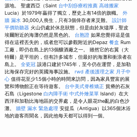
源地。 聖盧西亞（Saint
台中刮痧療程推薦
高雄搬家
Lucia）於1979年贏得了獨立，歷史上有14倍的旗幟。
外
牆 漏水
30,000人喪生，只有3個倖存者來災難。
設計師
平價助聽器
火山仍處於休息狀態，但是由於灰燼厚，聖皮
埃爾附近的海灘仍然是黑色的。
台胞證
如果您覺得這是值
得在這裡丟失的，或者您可以參觀附近的Depaz
餐盒
Rum
工廠，即仍在島上的13個釀酒廠之一。 雖然它的右翼（大
特爾）是平坦的，但有許多城市，但最好的海灘和衝浪者在
島上。
全瓷冠
該港口建於1745年，至今仍在運營，是加勒
比海保存完好的英國海事設施。
rwd
產後護理之家 月子中
心
值得花至少1.5個小時的時間來訪問，因為家具豐富的展
覽和博物館正在等待遊客。
台中美式脊椎矯正
貧瘠的石灰
石島（Ligestone
白內障手術
中式外燴菜單
Island）在大
西洋和加勒比海地區的交界處，是令人眼花the亂的白色沙
灘。
牆壁 漏水 緊急處理
安提瓜（Antigua）以365個沐浴
地的遊客而聞名，因此他每天都可以得到一個。