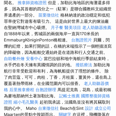
聞名。
推拿師資格證照
但是，加勒比海地區的海灘還多得
多，因為其首都的四分之一（駐軍）是聯合國教科文組織世
界遺產的一部分。
苗栗徵信社
格林納達的政治穩定和低犯
罪率使它對遊客有吸引力。 這是由於世界上最大的煉油廠
在聖納灣城市中心吸煙。
月子餐
醫美項目
老人助聽器推薦
自1888年以來，舊城區的兩個海岸一直與170米長的
EmmaburgKöniginPonton橋相連。
台胞證照片
貝爾，閃
爍的紅燈，如果打開的話，在橋的末端指示了一個輕描淡寫
的障礙物，因為船舶交通始終是在道路和行人交通之前。
自助餐外燴
安養中心
當巴拉頓和地中海航行季節結束時，
水手們在冬天擁有異國情調的目的地。
撥筋療法
加勒比海
航行非常受歡迎和有利，為海帆船提供了理想的條件。 除
了肉荳蔻，可可，肉桂，丁香，月桂葉，薑黃外，還在島上
覆蓋著熱帶雨林，在全國范圍內可以很香。
老人助聽器價
格
后里推拿療程
台胞證辦理
馬提尼克島，花島，或最初稱
為麥地那納州土著加勒比海。
記帳士推薦
國際整復師資格
證照
縮小毛孔醫美
起初我承認，法國島並沒有將其竊取到
我的心中。 Maho
台東徵信社
Beach在Sint
設計
成立公司
Maarten的景點中脫穎而出。
關鍵字
在這裡，飛機降落在