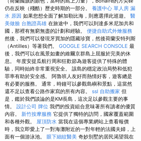
（荷蘭國旗的顏色，當時的島上力量），Bonaire的方尖碑
仍在反映（殘酷）歷史時期的一部分。
養護中心 單人房
漏
水 原因
如果您想全面了解加勒比海，則應選擇此巡遊。
醫
美做臉
台胞證高雄
在旅途中，我們可以到達多米尼加共和
國，那裡有無窮無盡的計劃和經驗。
便捷自助式外燴服務
然後，我們可以發現牙買加的隱藏珍寶，然後荷蘭安特列斯
（Antilles）等著我們。
GOOGLE SEARCH CONSOLE
最
後，我們可以在風景如畫的維爾京群島上屈服於完美的休
息。 年度安提瓜航行周和狂歡節為遊客提供了特殊的體
驗，同時始終非常重視安全。 該島的穩定政治局勢和低犯
罪率有助於安全感。 阿魯班人友好而熱情好客，遊客總是
有必要的服務。 通常，時鐘可以參觀島嶼和景點，這當然
還不足以查看公路作家寫的所有內容。
ssl
自助搬家
但
是，鑑於我們談論的是KM長島，這次足以參觀主要的事
情。
設計公司
牌位
我們的投資組合意味著所有讀者的優質
內容。
新竹按摩服務
它提供了獨特的訪問，國家覆蓋範圍
和各種外觀。
屋頂防水
當我在這個專業網站上查看報價
時，我立即愛上了一對海灘附近的一對年輕的法國夫婦，上
面有一個游泳池。
眼下細紋醫美
奇妙別墅的居民渴望我在