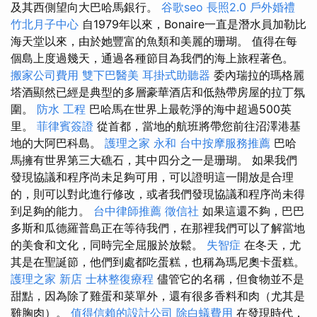
及其西側望向大巴哈馬銀行。
谷歌seo
長照2.0
戶外婚禮
竹北月子中心
自1979年以來，Bonaire一直是潛水員加勒比
海天堂以來，由於她豐富的魚類和美麗的珊瑚。 值得在每
個島上度過幾天，通過各種節目為我們的海上旅程著色。
搬家公司費用
雙下巴醫美
耳掛式助聽器
委內瑞拉的瑪格麗
塔酒顯然已經是典型的多層豪華酒店和低熱帶房屋的拉丁氛
圍。
防水 工程
巴哈馬在世界上最乾淨的海中超過500英
里。
菲律賓簽證
從首都，當地的航班將帶您前往沼澤港基
地的大阿巴科島。
護理之家 永和
台中按摩服務推薦
巴哈
馬擁有世界第三大礁石，其中四分之一是珊瑚。 如果我們
發現協議和程序尚未足夠可用，可以證明這一開放是合理
的，則可以對此進行修改，或者我們發現協議和程序尚未得
到足夠的能力。
台中律師推薦
徵信社
如果這還不夠，巴巴
多斯和瓜德羅普島正在等待我們，在那裡我們可以了解當地
的美食和文化，同時完全屈服於放鬆。
失智症
在冬天，尤
其是在聖誕節，他們到處都吃蛋糕，也稱為瑪尼奧卡蛋糕。
護理之家 新店
士林整復療程
儘管它的名稱，但食物並不是
甜點，因為除了雞蛋和菜單外，還有很多香料和肉（尤其是
雞胸肉）。
值得信賴的設計公司
除白蟻費用
在發現時代，