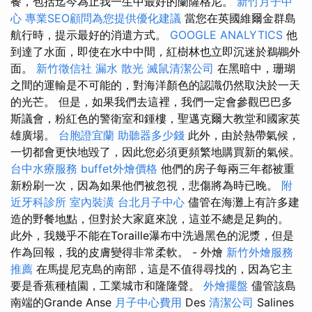
餐，包括迄今為止我一生中最好的蘭薩格尼。
新竹月子中
心
專業SEO顧問為您提供優化建議
當您在英國維爾金群島
航行時，提示最好的消遣方式。
GOOGLE ANALYTICS
他
到達了水面，即使在水中中間，紅樹林也立即沉迷於鵜鶘外
面。
新竹徵信社
漏水
散光
滅鼠清潔公司
在黑暗中，珊瑚
之間的運輸是不可能的，對海洋顏色的認識仍然取決於一天
的光芒。 但是，如果我們去這裡，我們一定會參觀巴巴多
斯議會，粉紅色的警衛室和鍾樓，聖邁克爾大教堂和國家英
雄廣場。
台胞證宜蘭
助聽器多少錢
此外，由於熱帶氣候，
一切都會更快地毀了，因此您必須更頻繁地購買新的氣候。
台中水療服務
buffet外燴價格
他們的房子每兩三年都被重
新粉刷一次，因為如果他們被忽視，悲傷將為時已晚。
附
近牙科診所
室內裝潢
台北月子中心
儘管在海灘上有許多建
造的野餐地點，但對於大家庭來說，這並不總是足夠的。
此外，我幾乎不能在Toraille瀑布中洗過黑色的泥漿，但是
作為回報，我的皮膚變得非常柔軟。 - 外燴
新竹外燴服務
推薦
在馬提尼克島的南部，這是不值得尋找的，因為它主
要是香蕉種植園，工業城市和隆隆聲。
外燴擺盤
儘管該島
南端的Grande Anse
月子中心費用
Des
清潔公司
Salines