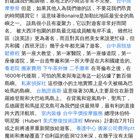
對建議我們船購物，基地上的小商店非常不完整。
台中按
摩整骨
但是，如果其他人為我們做的話，不要花我們昂貴
的時間購買它！ 這意味著Bonaire是加勒比地區最安全的島
嶼之一。 該島很小且有凝聚力，它以對遊客非常好而聞
名。 被大西洋包圍的群島最北端成員離海岸不遠。 雖然社
區（說英語）更為著名，而且對其自然美女來說更忙碌，但
共和國（西班牙語）幾乎全年都充滿了遊客。
台中肩頸放
鬆療程
第一座大教堂，第一家醫院，第一座修道院，第一
座修道院，第一台造幣廠和第一所大學是在共和國建造的。
養老院
搬家費用
下午茶外燴
二手攤車
在哥倫布之後，在
1600年代後期，可怕的黑束與海盜海盜一起佔據了數百個
島嶼。
私家偵探社
這些微小的土地實際上是今天被稱為巴
哈馬的島嶼。
台胞證過期
這意味著30萬人主要居住在新普
羅維登斯和大巴哈馬島上。 在背風和迎風島中，聖馬丁，
瓜德羅普和馬提尼克島可為我們提供最簡單，最有利的直接
跨大西洋航班。
室內裝修
台中平價按摩服務
總理休伯特·
明尼斯（Hubert
美式整復技術課程
Minnis）計劃在7月1日
或之前將邊界重新開放給遊客。
養護中心
搬家公司費用ptt
魔術和奧秘覆蓋了伯利茲的藍洞123米深，在幾乎沒有太陽