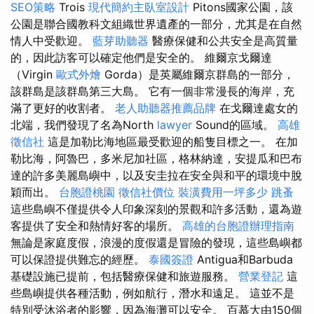
SEO策略
Trois
現代簡約主臥室設計
Pitons國家公園，該
公園是聯合國教科文組織世界遺產的一部分，尤其是在自然
情人中受歡迎。
藍芽助聽器
醫療保健和公共安全是高質量
的，因此訪客可以確定他們是安全的。 維爾京戈爾達
（Virgin
歐式外燴
Gorda）是英屬維爾京群島的一部分，
該群島是該群島第三大島。 它有一個非常漫長的海岸，充
滿了更好的收割者。
老人助聽器推薦品牌
在戈爾達處女的
北端，我們發現了名為North
lawyer
Sound的區域。
高雄
徵信社
這是加勒比海地區最受歡迎的船隻目標之一。 在加
勒比海，阿魯巴，多米尼加社區，格林納達，安提瓜和巴布
達的許多美麗島嶼中，以及安圭拉在安全與和平的環境中脫
穎而出。
台胞證桃園
徵信社價位
裝潢費用一坪多少
跳蚤
這些島嶼不僅提供令人印象深刻的景觀和許多活動，還為遊
客提供了安全和熱情好客的場所。
高雄的台胞證辦理指南
無論是家庭度假，浪漫的度假還是冒險的發現，這些島嶼都
可以保證提供難忘的經歷。
泰國簽證
Antigua和Barbuda
基礎設施已提前，包括醫療保健和旅遊服務。
營業登記
這
些島嶼提供各種活動，例如航行，潛水和遠足。 這並不是
特別受沐浴者的影響，因為海灘可以安全。 百慕大由150個