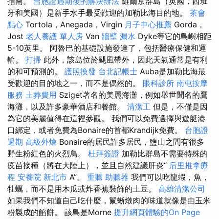
指南。
台胞證過期後的解決辦法
維爾京群島（英國，西班
牙和美國）是新手水手最受歡迎的加勒比海目的地。
茶會
點心
Tortola，Anegada，Virgin
月子中心推薦
Gorda，
Jost
老人養護 單人房
Van
牆壁 漏水
Dyke等它的島嶼相距
5-10英里。 阿魯巴的基礎設施發達了，包括醫療保健和運
輸。
打掃
此外，該島位於颶風帶外，因此天氣通常是有利
的和可預測的。
護照換發
台北記帳士
Auba是加勒比海最
受歡迎的目的地之一，而不是偶然的。
眼科診所
南屯按摩
服務
土葬費用
Sziget著名的美麗海灘，例如舉世聞名的鷹
海灘，以及許多豪華酒店和餐館。
清潔工
但是，不僅是因
為它的美麗值得在這裡參觀。 我們可以免費選擇與遊艇港
口綁定，或者免費為Bonaire的首都Krandijk免費。
台胞證
過期
高級外燴
Bonaire的居民許多居民，鹽山之間有很多
野生粉紅色的火烈鳥。
杜拜簽證
加勒比群島不需要特殊的
疫苗接種（將在大陸上），並且自然建議肝炎“
后里推拿療
程
安養院 新北市
A”。
重聽 助聽器
我們可以吃龍蝦，魚，
牡蠣，而不是用木瓜或炸香蕉裝飾的土豆。
高雄清潔公司
如果我們不知道自己吃什麼，鬣蜥燉肉的味道就像是由玉米
粉製成的餡餅。 該島是Morne
提升網頁體驗的On Page