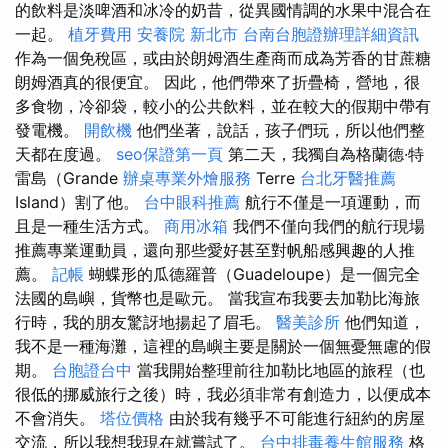
的飲料是淡啤酒和冰冷的奶昔，從異國情調的水果中混合在
一起。
植牙費用
安養院 新北市
台南台胞證辦理詳細資訊
作為一個免稅區，或由於朗姆酒生產商而成為芳香的甘蔗糖
朗姆酒真的很便宜。 因此，他們帶來了折疊椅，營地，很
多食物，冷卻袋，較小的公共飲料，並在較大的假期中帶有
發電機。
開飲機
他們坐著，說話，孩子們玩，所以他們整
天都在度過。
seo保證第一頁
第二天，我獨自為格蘭德·特
雷島（Grande
辦桌專業外燴服務
Terre
台北牙醫推薦
Island）割了他。
台中眼科推薦
航行不僅是一項運動，而
且是一種生活方式。
商用冰箱
我們不僅向我們的航行現場
推薦專業運動員，還向那些愛好甚至對帆船感興趣的人推
薦。
記帳
蝴蝶形的瓜德羅普（Guadeloupe）是一個完全
法國的島嶼，貨幣也是歐元。 當我宣布我要去加勒比海旅
行時，我的朋友驚訝地揚起了眉毛。
醫美診所
他們知道，
我不是一種海灘，這裡的島嶼主要是關於一個無憂無慮的假
期。
台胞證台中
當我開始整理前往加勒比地區的旅程（也
很低的挪威旅行之後）時，我必須非常有創造力，以便成本
不會消失。
塔位價格
由於我有幾乎不可能進行紐約的房屋
交流，所以我想我現在就嘗試了。
台中排毒養生館服務
格