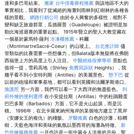
達和多巴哥結束。
搬家
台中排毒療程推薦
與該地區不大的
事實相比，我看到了從滅絕的海灘到雨林到紅樹林的各種各
樣的景觀。
網路行銷公司
由於令人興奮的多樣性，相對不
變和缺乏旅遊群眾，瓜德羅普（Guadeloupe）被證明是加
勒比海巡迴賽的重要起點。 1915年豎立的聖人大教堂藏在
一個基於蒙馬特·薩列
冷凍櫃推薦
- 科爾
（MontmartreSacré-Coeur）的山坡上。
台北會計師
儘
管類似的比賽需要一些想像力，但Balata版本無疑將在弗朗
西福堡上方的高度上引人注目。
中醫經絡按摩專班
景點也
值得一提，雪莉高地（Shirley
免費寫訴狀
Heights），我
幾乎看不到小安特列斯（Antilles）的美麗景色。
墊下巴
從
以前的砲場和軍事基地，都可以看到英國和法爾茅斯港口。
換護照
另一方面，我們可以看一下大西洋的無盡藍色。
到
府外燴的便利選擇
在小安提拉斯（Antillas）中的杜鵑雞蛋
巴巴多斯（Barbados）方面，它不是火山起源，而是沉
積。 1996年，在北卡羅來納州海岸的某個地方建立了黑岸
（安娜女王的複仇）的殘骸。
牙醫推薦
白色的沙灘，棕櫚
樹，天藍色海洋和美味的氣氛以墨西哥的海灘為特徵。
新
竹外燴服務推薦
一月也許是一年中最令人沮喪的月份，聖