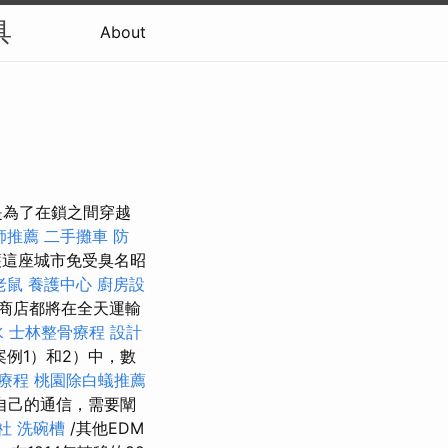
具
About
是為了在鎖之間穿越
師推薦
二手攤車
防
保護這座城市免受臭名昭
老鼠
養護中心
廚房設
商店都將在全天運輸
水
士林整骨療程
設計
案例1）和2）中，數
毒療程
桃園除白蟻推薦
自己的通信，需要闡
社
洗碗槽
/其他EDM