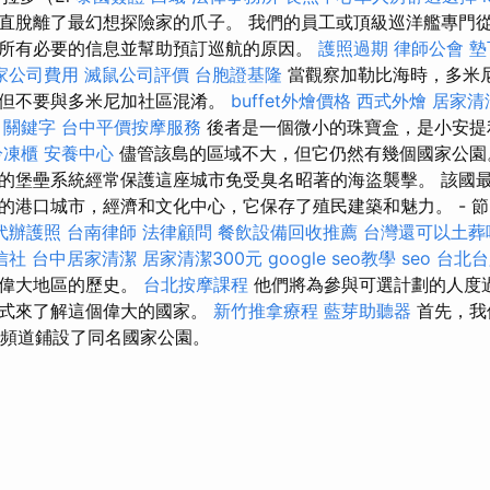
直脫離了最幻想探險家的爪子。 我們的員工或頂級巡洋艦專門
所有必要的信息並幫助預訂巡航的原因。
護照過期
律師公會
墊
家公司費用
滅鼠公司評價
台胞證基隆
當觀察加勒比海時，多米
，但不要與多米尼加社區混淆。
buffet外燴價格
西式外燴
居家清
關鍵字
台中平價按摩服務
後者是一個微小的珠寶盒，是小安
冷凍櫃
安養中心
儘管該島的區域不大，但它仍然有幾個國家公園
）廣泛的堡壘系統經常保護這座城市免受臭名昭著的海盜襲擊。 該
的港口城市，經濟和文化中心，它保存了殖民建築和魅力。 - 
代辦護照
台南律師
法律顧問
餐飲設備回收推薦
台灣還可以土葬
信社
台中居家清潔
居家清潔300元
google seo教學
seo
台北台
個偉大地區的歷史。
台北按摩課程
他們將為參與可選計劃的人度
方式來了解這個偉大的國家。
新竹推拿療程
藍芽助聽器
首先，我
道，該頻道鋪設了同名國家公園。