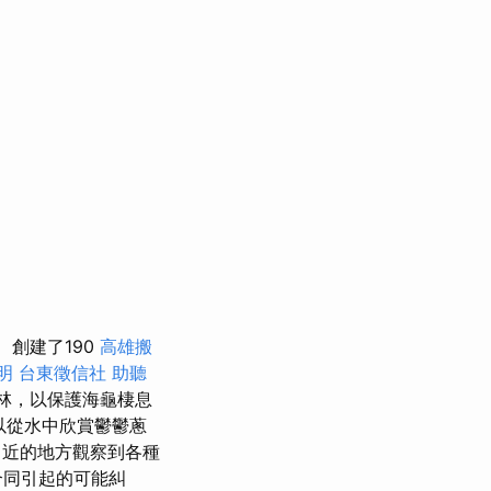
創建了190
高雄搬
明
台東徵信社
助聽
森林，以保護海龜棲息
以從水中欣賞鬱鬱蔥
近的地方觀察到各種
合同引起的可能糾