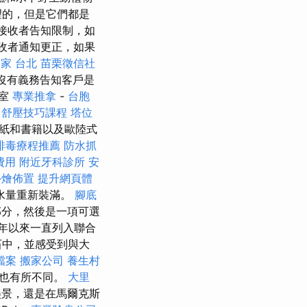
望的，但是它們都是
戶或接收者告知限制，如
或接收者通知更正，如果
家 台北
苗栗徵信社
el沒有義務告知客戶是
室
專業推拿
-
台胞
舒壓技巧課程
塔位
報紙和書籍以及歐陸式
排毒療程推薦
防水抓
費用
附近牙科診所
安
外燴佈置
提升網頁體
水量重新裝滿。
腳底
部分，然後是一項可選
9年以來一直列入聯合
石中，並感受到與大
家檔案
搬家公司
養生村
適也有所不同。
大里
美景，還是在馬爾克斯