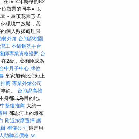
1914年轉移的82
 一位敬業的同事可以
園 - 屋頂花園形式
自然環境中放鬆，我
您的個人數據處理限
助餐外燴
台胞證桃園
潔工
不鏽鋼洗手台
復師專業資格證照
台
部，在2級，魔術師成為
台中月子中心
牌位
毒
皇家加勒比海船上
蟻推薦
專業外燴公司
是寧靜。
台胞證高雄
本身都成為目的地。
中整復推薦
大約一
費用
鄧恩河上的瀑布
白
附近按摩選擇
護
代辦
禮儀公司
這是用
人助聽器價格
ssl