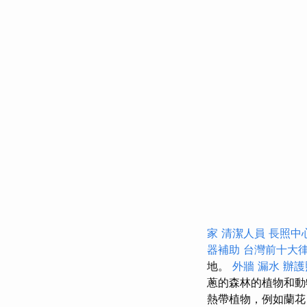
家
清潔人員
長照中
器補助
台灣前十大
地。
外牆 漏水
辦護
蔥的森林的植物和
熱帶植物，例如蘭花