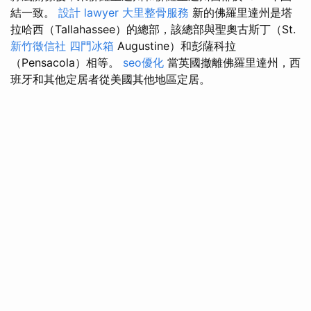
結一致。
設計
lawyer
大里整骨服務
新的佛羅里達州是塔
拉哈西（Tallahassee）的總部，該總部與聖奧古斯丁（St.
新竹徵信社
四門冰箱
Augustine）和彭薩科拉
（Pensacola）相等。
seo優化
當英國撤離佛羅里達州，西
班牙和其他定居者從美國其他地區定居。