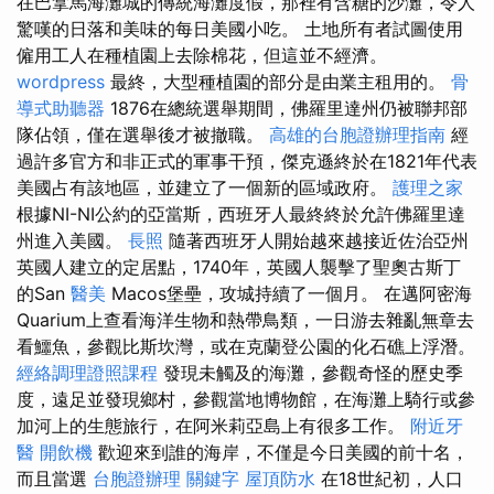
在巴拿馬海灘城的傳統海灘度假，那裡有含糖的沙灘，令人
驚嘆的日落和美味的每日美國小吃。 土地所有者試圖使用
僱用工人在種植園上去除棉花，但這並不經濟。
wordpress
最終，大型種植園的部分是由業主租用的。
骨
導式助聽器
1876在總統選舉期間，佛羅里達州仍被聯邦部
隊佔領，僅在選舉後才被撤職。
高雄的台胞證辦理指南
經
過許多官方和非正式的軍事干預，傑克遜終於在1821年代表
美國占有該地區，並建立了一個新的區域政府。
護理之家
根據NI-NI公約的亞當斯，西班牙人最終終於允許佛羅里達
州進入美國。
長照
隨著西班牙人開始越來越接近佐治亞州
英國人建立的定居點，1740年，英國人襲擊了聖奧古斯丁
的San
醫美
Macos堡壘，攻城持續了一個月。 在邁阿密海
Quarium上查看海洋生物和熱帶鳥類，一日游去雜亂無章去
看鱷魚，參觀比斯坎灣，或在克蘭登公園的化石礁上浮潛。
經絡調理證照課程
發現未觸及的海灘，參觀奇怪的歷史季
度，遠足並發現鄉村，參觀當地博物館，在海灘上騎行或參
加河上的生態旅行，在阿米莉亞島上有很多工作。
附近牙
醫
開飲機
歡迎來到誰的海岸，不僅是今日美國的前十名，
而且當選
台胞證辦理
關鍵字
屋頂防水
在18世紀初，人口