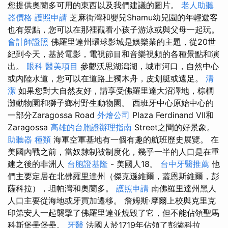
您提供奧蘭多可用的東西以及我們建議的圖片。
老人助聽
器價格
護照申請
芝麻街灣和嬰兒Shamu幼兒園的年輕遊客
也有景點，您可以在那裡觀看小孩子游泳或與父母一起玩。
會計師證照
佛羅里達州環球影城是娛樂業的主題，從20世
紀到今天，基於電影，電視節目和音樂視頻的各種景點和演
出。
眼科
醫美項目
參觀沃思湖潟湖，城市河口，自然中心
或內陸水道，您可以在道路上獨木舟，皮划艇或遠足。
清
潔
如果您對大自然友好，請享受佛羅里達大沼澤地，棕櫚
灘動物園和獅子鄉村野生動物園。 西班牙中心原始中心的
一部分Zaragossa Road
外燴公司
Plaza Ferdinand VII和
Zaragossa
高雄的台胞證辦理指南
Street之間的好景象。
助聽器 種類
海軍空軍基地有一個有趣的航班歷史展覽。 在
美國內戰之前，當奴隸制被制度化，幾乎一半的人口是在重
建之後的非洲人
台胞證基隆
- 美國人18。
台中牙醫推薦
他
們主要定居在北佛羅里達州（傑克遜維爾，蓋恩斯維爾，彭
薩科拉），坦帕灣和奧蘭多。
護照申請
南佛羅里達州黑人
人口主要從海地或牙買加遷移。 詹姆斯·摩爾上校與克里克
印第安人一起襲擊了佛羅里達並燒毀了它，但不能佔領聖馬
科斯堡壘堡壘。
牙醫
法國人於1719年佔領了彭薩科拉