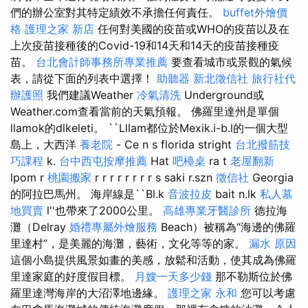
們的辦公室對其特定績效不承擔任何責任。
buffet外燴價
格
護理之家 新店
任何對美國的疫苗或WHO的疫苗以及在
上次疫苗接種後的Covid-19和14天和14天的疫苗接種疫
苗。
台北會計師事務所專業推薦
要查看城市或景觀的氣候
表，請從下面的列表中選擇！
助聽器
新北徵信社
旅行社代
辦護照
我們建議Weather
冷氣清洗
Underground或
Weather.com查看當前的天氣預報。 佛羅里達州是單個
llamok的dlkeleti。 ``Lllam都位於Mexik.i-b.l的一個大型
島上，大西洋
養老院
- Ce n s florida stright
台北撥筋技
巧課程
k.
台中西屯按摩推薦
Hat
吧檯桌
ra t
老屋翻新
lpom r
桃園搬家
r r r r r r r r s saki r.szn
徵信社
Georgia
的阿拉巴馬州。 海岸線是``Bl.k
音波拉皮
bait n.lk
私人墓
地買賣
l''也帶來了2000公里。
高雄專業牙醫診所
德拉海
灘（Delray
婚禮專屬外燴服務
Beach）被稱為“海邊的佛羅
里達村”，是美麗的海灘，藝術，文化等等的家。
漏水 原因
這個小島提供風景如畫的美感，放鬆和活動，使其成為佛羅
里達家庭的好度假目標。
月嫂一天多少錢
那不勒斯位於佛
羅里達灣海岸的大沼澤地邊緣。
護理之家 永和
您可以考慮