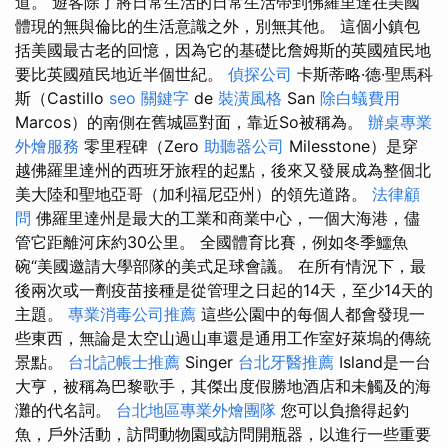
道。 遊客除了將日常生活的日常生活帶到佛羅里達在美國
體現的無與倫比的生活意識之外，別無其他。 這個小鎮包
括美國最古老的回憶，因為它的基礎比詹姆斯的英國殖民地
要比英國殖民地近半個世紀。
偵探公司
卡斯蒂略·德·聖馬科
斯（Castillo
seo 關鍵字
de
裝潢風格
San
除白蟻費用
Marcos）的南側在舊城區對面，靠近So被稱為。
辦桌專業
外燴服務
零里程碑（Zero
助聽器公司
Milesstone）是穿
越佛羅里達州的西班牙旅程的起點，後來又發展成為整個北
美大陸和聖地亞哥（加利福尼亞州）的領先道路。
法律顧
問
佛羅里達州是最大的工業和商業中心，一個大海港，儘
管它距離河床約30公里。 全國體育比賽，例如冬季鱷魚
碗“美國邀請大學部隊的美式足球會議。 在所有情況下，最
後兩次或一劑疫苗接種是從管理之日起的14天，至少14天的
主題。
專業消毒公司推薦
這些公園中的每個人都會發現一
些東西，無論是太空山過山車還是通用工作室好萊塢的傳統
景點。
台北記帳士推薦
Singer
台北牙醫推薦
Island是一台
大亨，被稱為巴黎歌手，其傑出度假勝地酒店和未觸及的海
灘的代名詞。
台北地區專業外燴團隊
您可以負擔得起釣
魚，戶外活動，訪問動物園或訪問開瓶器，以進行一些重要