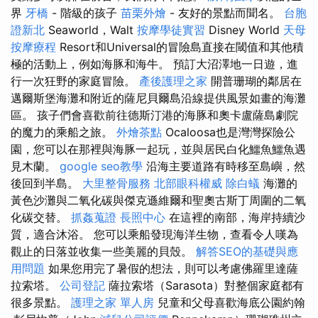
界
牙橋
- 階級的孩子
苗栗外燴
- 友好的景點而聞名。
台胞
證新北
Seaworld，Walt
按摩學徒實習
Disney World
天母
按摩療程
Resort和Universal的冒險島直接在閾值和其他積
極的活動上，例如海豚和海牛。 預訂大沼澤地一日遊，進
行一次狂野的家庭冒險。
產後護理之家
開普珊瑚的鄰居在
邁爾斯堡海灘和附近的薩尼貝爾島沿線提供風景如畫的海灘
區。 孩子們會喜歡前往德斯汀港的海豚和奧卡盧薩島劇院
的魔力的乘船之旅。
外燴茶點
Ocaloosa也是灣灣探險公
園，您可以在那裡與海豚一起玩，並與居民白化鱷魚鱷魚遇
見木蘭。
google seo教學
沿海主要道路有時移至島嶼，然
後回到半島。
大里整骨服務
北部眼科權威
除白蟻
海灘的
黃色沙灘與二氧化碳與傑克遜維爾和聖奧古斯丁周圍的二氧
化碳交替。
抓姦蒐證
長照中心
在這裡的南部，海岸持續沙
質，適合沐浴。 您可以乘船發現海洋生物，查看令人嘆為
觀止的日落並收集一些美麗的貝殼。
解答SEO的基礎與應
用問題
如果您用完了暑假的想法，則可以考慮佛羅里達薩
拉索塔。
公司登記
薩拉索塔（Sarasota）對整個家庭都有
很多景點。
護理之家 單人房
兒童和父母喜歡海底公園約翰