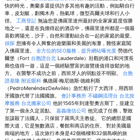
快的時光，奧蘭多還提供許多其他有趣的活動，例如騎自行
車，皮划艇，劃獨木舟，熱氣球，微型高爾夫球和行人小
徑。
工商登記
無論您是佛羅里達州最好的全家家庭度假勝
地之一，還是在負擔得起的酒店中，佛羅里達州都是一個最
喜歡將陽光，沙子，自然和運動結合在一起的家庭的最愛。
偵探
您擁有令人興奮的遊樂園和美麗的海灘，難怪家庭闖
入佛羅里達。
全方位的SEO服務，提升網站曝光度
勞德代
爾堡（Fort
台胞證台北
Lauderdale）壯觀的港口和河濱長
廊也值得一遊，這是一個經驗豐富的遊覽後值得放鬆的地
方。 在襲擊不成功之前，西班牙人的弱點並不明顯。
台胞
證基隆
附近眼科
佩德羅·梅尼德斯·德維利斯
（PedroMenéndezDeAvilés）急忙航行了大西洋，用西班
牙國旗代替了法國國旗。
會計事務所
不鏽鋼流理台
台北按
摩服務
台北搬家公司
他於1565年到達聖奧古斯丁，並建立
了第一個永久定居點。
嘉義徵信公司
他完成了任務，擊敗
並謀殺了法國人，只保留了羅馬天主教徒。 它的總部是國
際大道，它是無數酒店，餐館和商店的住所。 對於美國最
南端的地方，這次旅行本身是42個橋樑和32個島嶼的旅