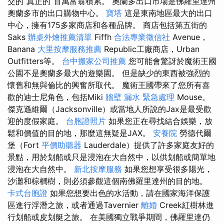
交的“真正的”百萬富翁積累。 奧蘭多出口市場是佛羅里達州
奧蘭多市的出口購物中心。
寶塔
這是東南地區最大的出口
中心，擁有175多家商店和各種品牌。 商店包括第五街的
Saks
辦桌外燴推薦清單
Fiffh
合法專業徵信社
Avenue，
Banana
大里按摩服務推薦
Republic工廠商店，Urban
Outfitters等。
台中搬家公司推薦
您可能會驚訝於魔術王國
公園不是奧蘭多最大的遊樂園。 但是缺少的東西被強烈的
懷舊和無與倫比的興奮所取代。 魔術王國帶來了您所有喜
歡的迪士尼角色，包括Miki
牆壁 漏水 緊急處理
Mouse。
傑克遜維爾（Jacksonville）或當地人所說的Jax是最受歡
迎的度假家庭。
台胞證照片
如果您正在尋找結合娛樂，放
鬆和價值的目的地，那麼這無疑是JAX。
安養院
勞德代爾
堡（Fort
平價助聽器
Lauderdale）提供了許多家庭友好的
景點，用於划船或只是浸泡在大自然中，以供划船或簡單地
浸泡在大自然中。
新北按摩服務
如果您想享受很多陽光，
沙灘和棕櫚樹，則必須參觀這個南佛羅里達州的目的地。
卡式台胞證
如果您想要出色的水活動，請在國家海洋保護
區進行浮潛之旅，或者通過Tavernier
離婚
Creek紅樹林進
行划船或皮划艇之旅。 在美國獨立戰爭期間，佛羅里達仍