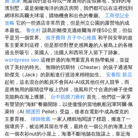
薦
居家
無論我們是在尋找一座通用的度假勝地，安靜的海
濱別墅，還是俯瞰海洋的酒店房間，我們都可以在這裡找到
網球和高爾夫球場，購物機會和出色的餐廳。
工商登記全
攻略
它的一些酒店非常昂貴，但是州立公園的露營地的成
本最低。
養生村
該島距離傑克遜維爾海岸僅50公里，但似
乎是另一個世界。
假牙費用
月子中心推薦
和平與安寧的遊
客主要來到這裡，但是那些對歷史感興趣的人被島上的各種
過去所吸引，英國人，法國人和西班牙人留下了跡象。
wordpress seo
這種舒適的海灣重置具有熱帶氣候，並提
供了美好的時光。 無聊的切斯特（Chester）的孩子通過幫
助傑克（Jack）的新船進行巡游來栩栩如生。
安養院 新店
起初，這名混合的船員不會與Al-Al或其他任何人競爭，而
是將無用的眼睛從甲板上扔掉，強風和尺寸合適的褲子使傑
克能夠在海上獲勝。
台中筋膜刀療程
首先，他們從一家享
有聲望的“海鮮”餐廳開除，以使傲慢的當地帆船冠軍阿爾·佩
萊特（Al
辦護照
Pellet）受益，後者在電影中成為傑克的
主要育種。
律師推薦
一家人糟糕地閱讀了標題，搬進了一
個壞房子，被迫將其留在半夜，最終在一個公共的海灘上坐
在一個衣衫nut的小屋上，海灘不斷地舖在陰謀上，靠近海