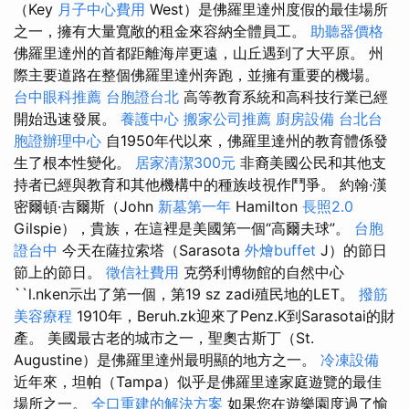
（Key
月子中心費用
West）是佛羅里達州度假的最佳場所
之一，擁有大量寬敞的租金來容納全體員工。
助聽器價格
佛羅里達州的首都距離海岸更遠，山丘遇到了大平原。 州
際主要道路在整個佛羅里達州奔跑，並擁有重要的機場。
台中眼科推薦
台胞證台北
高等教育系統和高科技行業已經
開始迅速發展。
養護中心
搬家公司推薦
廚房設備
台北台
胞證辦理中心
自1950年代以來，佛羅里達州的教育體係發
生了根本性變化。
居家清潔300元
非裔美國公民和其他支
持者已經與教育和其他機構中的種族歧視作鬥爭。 約翰·漢
密爾頓·吉爾斯（John
新墓第一年
Hamilton
長照2.0
Gilspie），貴族，在這裡是美國第一個“高爾夫球”。
台胞
證台中
今天在薩拉索塔（Sarasota
外燴buffet
J）的節日
節上的節日。
徵信社費用
克勞利博物館的自然中心
``l.nken示出了第一個，第19 sz zadi殖民地的LET。
撥筋
美容療程
1910年，Beruh.zk迎來了Penz.K到Sarasotai的財
產。 美國最古老的城市之一，聖奧古斯丁（St.
Augustine）是佛羅里達州最明顯的地方之一。
冷凍設備
近年來，坦帕（Tampa）似乎是佛羅里達家庭遊覽的最佳
場所之一。
全口重建的解決方案
如果您在遊樂園度過了愉