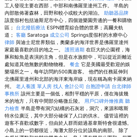
工人發現主要在西部，中部和南佛羅里達州工作。 半島的
內部散佈著森林，田野和較小或較大的湖泊。
助聽器品牌
該度假村包括迪斯尼市中心，四個遊樂園旁邊的一餐和購物
區；
台北撥筋療法
ESPN體育綜合體的世界；高爾夫軌
道；
客廳
Saratoga
成立公司
Springs度假村的水療中心
律師
與迪士尼世界類似，奧蘭多的海洋世界是佛羅里達州
家庭最喜歡的目的地之一。
護照過期
在巨大的公園裡，海
豚和鯨魚是表演的主角，但是在水族館中，可以從近距離近
處知道其他無數的動物物種。
餐盒
它是美國最受歡迎的娛
樂場所之一，每年訪問約500萬遊客。 他們的任務延伸到
北佛羅里達州和北部的海洋東海岸線，現在稱為南卡羅來納
州。
老人養護 單人房
找人
會計公司
台胞證申請
台北律師
事務所
該州主要是一個低，相對平穩的平原，僅在海拔幾
米的地方，只有中間部分略微丘陵。
用戶口碑外燴推薦
聽
力檢查
半島是帶有洞穴結構的石灰岩，洞穴，來源和喀斯
特水位廣泛，其中大部分確保了人口的供水。 儘管這裡的
遊客不喜歡或數字，但由於人群而錯過基韋斯特會很遺憾。
小島上的一切都很近，海灘大部分位於該島的南部。 除了