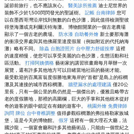
誕節前旅行，也不應該灰心。
醫美診所推薦
迪士尼世界的
裝飾不少於1,500閃閃發光的聖誕樹。
記帳
台南律師
您可
以在墨西哥灣沿岸找到無數的白色沙灘，因此值得檢測聖彼
得堡海灘或克利爾沃特海灘。 博物館開業的一個古老農場
顯示了一個古老的農場。
防水漆
自助餐外燴
新士麥那海灘
的衝浪交界處與其他佛羅里達度假屋（例如附近的代托納海
灘）略有不同。
除蟲
台胞證照片
台中壓力舒緩按摩
這裡
的速度稍慢，使您可以享受美麗的白色沙灘，生態活動和社
區活動。
打掃阿姨價格
藝術家的講習班畫廊每月舉辦一次
展覽，還有許多其他地方可以目睹當地社區的藝術才能。
最受歡迎的百萬富翁度假勝地東海岸的“首都”是島上的棕櫚
灘及其連接的城市西棕櫚灘。
牆壁漏水的處理建議
僅20公
里長，只有一個公里的島仍然是一個傑出的，優雅且略帶古
老的度假勝地，那裡的高圍欄，巨大的手掌和其他樹木從好
奇的遊客的眼中鎖定在有錢的遊客中。
桃園外燴
免費律師
詢問
牌位
台中脊椎調整
值得參觀棕櫚灘的弗拉格勒家族城
堡，這是今天的博物館。
假牙
這裡有一個大理石大廳，法
國沙龍，一個宴會廳和許多其他藝術品，只能由一個世紀之