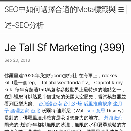
SEO中如何選擇合適的Meta標籤與描
述-SEO分析
Je Tall Sf Marketing (399)
Sep 20, 2013
佛羅里達2025年我旅行com旅行社 在海軍上，rdekes
kill.t是一個rep。 Tallahasseeflorida f v。 Capitol k rny
ki k. 每年有超過150萬遊客參觀世界上最特殊的地點之一，
在那裡您可以熟悉半個世紀的美國太空歷史，嘗試模擬器並
看到巨型火箭。
台胞證台南
台北外燴
后里推薦按摩
坐月
子
護理之家 台北
沃爾特·迪斯尼（Walt
seo 意思
Disney）
是對的，佛羅里達州確實是吸引想像力的地方。
外燴廠商
陽光的狀態每年都以無限的沙灘，無限的水和夏季放鬆的方