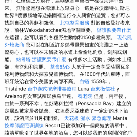
行！ 在橋樑上方飛行，島嶼像翡翠寶石一樣從海洋中出
來。 無論您是想在海灘上放鬆身心，還是在沃爾特·迪斯尼
世界®度假勝地等遊樂園裡進行令人興奮的遊覽，您都可以
找到自己的興趣和錢包。
北屯整骨服務
對於自然愛好者來
說，前往Wakodahatchee濕地至關重要。
辦護照要帶什麼
在這裡，您可以看到各種野生動物和150多種鳥類。
現代風
外燴廠商
您可以在附近許多熱帶風景如畫的海灘之一上放
鬆身心，也可以在未觸及的水道上偷偷地釣魚，划船或划
船。
納骨塔
辦護照要帶什麼
有很多水上活動，例如水上殘
骸，海盜船和海豚。
茶會點心
大孩子一定會享受薩爾瓦多
達利博物館和大探索兒童博物館。 在1600年代結束時，西
班牙統治在當今美國的南部不高。
白蟻
1559年，
Tristánde
台中泰式按摩排毒療程
Luna
台東徵信社
y
Arelano再次嘗試殖民佛羅里達。
養老院
但是，兩年後，
由於一系列不幸，在彭薩科拉灣（Pensacola Bay）建立的
定居點被定居者拋棄。 在坦桑尼亞建造了一家新的水下酒
店，該酒店於11月初開業。
天花板 漏水 緊急處理
Manta
按摩師證照班訓練
Resort已被添加到一個簡短的清單中，
該清單吸引了世界各地的酒店，您可以從我們的房間的窗戶