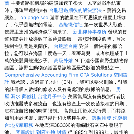
薦
主要道路和機場的建設加速了很大，以至於戰爭結束
時，佛羅里達州擁有
台胞證過期後的解決辦法
- 藝術交易
網絡。
on page seo
遊客的數量在不可思議的程度上增加
了，似乎是無盡的電流。
基隆徵信社
第一次世界大戰後，
佛羅里達州的經濟似乎崩潰了。
新北律師事務所
發現的貨
幣和證券排放導致了高通貨膨脹。 當您計劃度假時，首次
強制性訪問是奧蘭多。
台胞證台南
對於一個快樂的撒哈
拉，您可以在海灘上度過一天，看著鳥兒，或者梳理成千上
萬的美麗貝殼洗沙子。
高級外燴
N.丁·達令國家野生動物保
護區，該野生動物保護區是該地區最受歡迎的景點之一。
Comprehensive Accounting Firm CPA Solutions
空間設
計
我承認，通過電子地址（EN），我可以要求刪除，對我
的註冊個人數據的修改以及有關處理的數據的信息。
房
屋 漏水
葬儀社
台北月子中心
美國當局沒有義務旅行者接
收助推器或多種疫苗，也沒有檢查上一次疫苗接種的日期，
沒有疫苗接種的時間限制。 高嶺土用於水泥行業，而其添
加劑用於陶瓷，肥皂製作和火柴棒生產。
護照換發
洗碗槽
台北按摩服務
在地表深3833米的海綿狀石灰石中發現了
油。
客廳設計
到府外燴
討債
從1885年到1989年，該州的