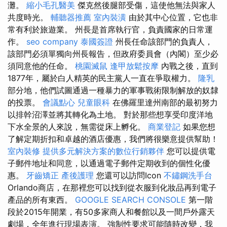
灘。
縮小毛孔醫美
傑克然後腿部受傷，這使他無法與家人
共度時光。
輔聽器推薦
室內裝潢
由於其中心位置，它也非
常有利於旅遊業。 州長是首席執行官，負責國家的日常運
作。
seo company
泰國簽證
州長任命該部門的負責人，
該部門必須單獨向州長報告，但政府委員會（內閣）至少必
須同意他的任命。
桃園滅鼠
逢甲放鬆按摩
內戰之後，直到
1877年，屬於白人精英的民主黨人一直在爭取權力。
隆乳
部分地，他們試圖通過一種暴力的軍事戰術限制解放的奴隸
的投票。
會議點心
兒童眼科
在佛羅里達州南部的最初努力
以排幹沼澤並將其轉化為土地。 對於那些想享受印度洋地
下水全景的人來說，無需從床上孵化。
商業登記
如果您想
了解定期折扣和卓越的酒店優惠，我們將很樂意提供幫助！
室內裝修
提供多元解決方案的數位行銷夥伴
您可以提供電
子郵件地址和同意，以通過電子郵件定期收到的個性化優
惠。
牙齒矯正
產後護理
您還可以訪問Icon
不鏽鋼洗手台
Orlando商店，在那裡您可以找到從衣服到化妝品再到電子
產品的所有東西。
GOOGLE SEARCH CONSOLE
第一階
段於2015年開業，有50多家商人和餐館以及一間戶外露天
劇場，全年進行現場表演。 強制性要求可能隨時改變，我