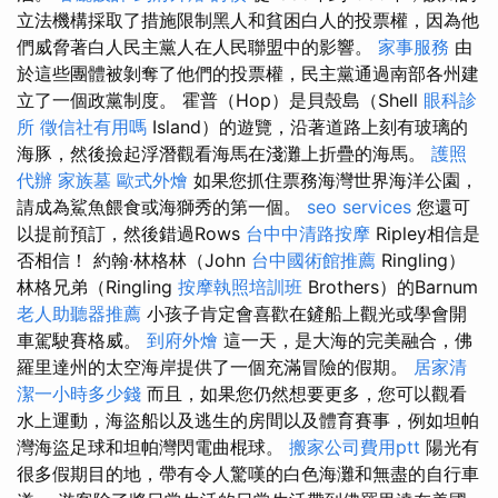
立法機構採取了措施限制黑人和貧困白人的投票權，因為他
們威脅著白人民主黨人在人民聯盟中的影響。
家事服務
由
於這些團體被剝奪了他們的投票權，民主黨通過南部各州建
立了一個政黨制度。 霍普（Hop）是貝殼島（Shell
眼科診
所
徵信社有用嗎
Island）的遊覽，沿著道路上刻有玻璃的
海豚，然後撿起浮潛觀看海馬在淺灘上折疊的海馬。
護照
代辦
家族墓
歐式外燴
如果您抓住票務海灣世界海洋公園，
請成為鯊魚餵食或海獅秀的第一個。
seo services
您還可
以提前預訂，然後錯過Rows
台中中清路按摩
Ripley相信是
否相信！ 約翰·林格林（John
台中國術館推薦
Ringling）
林格兄弟（Ringling
按摩執照培訓班
Brothers）的Barnum
老人助聽器推薦
小孩子肯定會喜歡在鏟船上觀光或學會開
車駕駛賽格威。
到府外燴
這一天，是大海的完美融合，佛
羅里達州的太空海岸提供了一個充滿冒險的假期。
居家清
潔一小時多少錢
而且，如果您仍然想要更多，您可以觀看
水上運動，海盜船以及逃生的房間以及體育賽事，例如坦帕
灣海盜足球和坦帕灣閃電曲棍球。
搬家公司費用ptt
陽光有
很多假期目的地，帶有令人驚嘆的白色海灘和無盡的自行車