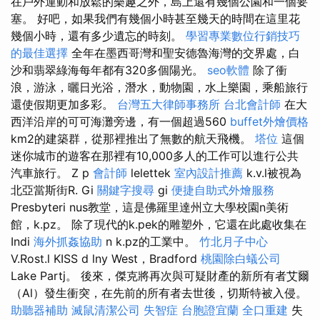
在戶外運動和放鬆的樂趣之外，島上還有幾個公園和一個要
塞。 好吧，如果我們有幾個小時甚至幾天的時間在這里花
幾個小時，還有多少遺忘的時刻。
學習專業數位行銷技巧
的最佳選擇
全年在墨西哥灣和聖安德魯海灣的交界處，白
沙和翡翠綠海每年都有320多個陽光。
seo軟體
除了衝
浪，游泳，曬日光浴，潛水，動物園，水上樂園，乘船旅行
還使假期更加多彩。
台灣五大律師事務所
台北會計師
在大
西洋沿岸的可可海灘旁邊，有一個超過560
buffet外燴價格
km2的建築群，從那裡推出了無數的航天飛機。
塔位
這個
迷你城市的遊客在那裡有10,000多人的工作可以進行公共
汽車旅行。 Z p
會計師
lelettek
室內設計推薦
k.v.l被視為
北亞當斯街R. Gi
關鍵字搜尋
gi
便捷自助式外燴服務
Presbyteri nus教堂，這是佛羅里達州立大學校園n美術
館，k.pz。 除了現代的k.pek的雕塑外，它還在此處收集在
Indi
海外抓姦協助
n k.pz的工業中。
竹北月子中心
V.Rost.l KISS d lny West，Bradford
桃園除白蟻公司
Lake Partj。 後來，傑克將再次與可疑財產的新所有者艾爾
（Al）發生衝突，在先前的所有者去世後，切斯特被入侵。
助聽器補助
滅鼠清潔公司
失智症
台胞證宜蘭
全口重建
失