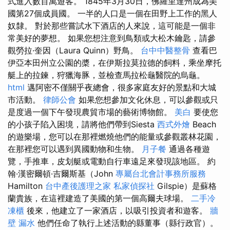
式進入數百萬遊客。 1845年3月30日，佛羅里達州成為美
國第27個成員國。 一半的人口是一個在田野上工作的黑人
奴隸。 對於那些嘗試水下酒店的人來說，這可能是一個非
常美好的夢想。 如果您想注意到鳥類或大松木鑰匙，請參
觀勞拉·奎因（Laura Quinn）野鳥。
台中中醫整骨
查看巴
伊亞本田州立公園的槳，在伊斯拉莫拉德的飼料，乘坐摩托
艇上的拉鍊，狩獵海豚，並檢查馬拉松龜醫院的烏龜。
html
邁阿密不僅關乎夜總會，很多家庭友好的景點和大城
市活動。
律師公會
如果您想參加文化休息，可以參觀或只
是度過一個下午發現農貿市場的藝術博物館。
美白
要使您
的小孩子陷入困境，請將他們帶到Siesta
西式外燴
Beach
的遊樂場，您可以在那裡燃燒他們的能量或參觀叢林花園，
在那裡您可以遇到異國動物和生物。
月子餐
通過各種遊
覽，手推車，皮划艇或電動自行車遠足來發現該地區。 約
翰·漢密爾頓·吉爾斯基（John
專屬台北會計事務所服務
Hamilton
台中產後護理之家
私家偵探社
Gilspie）是蘇格
蘭貴族，在這裡建造了美國的第一個高爾夫球場。
二手冷
凍櫃
後來，他建立了一家酒店，以吸引投資者和遊客。
牆
壁 漏水
他們任命了執行上述活動的縣董事（縣行政官）。