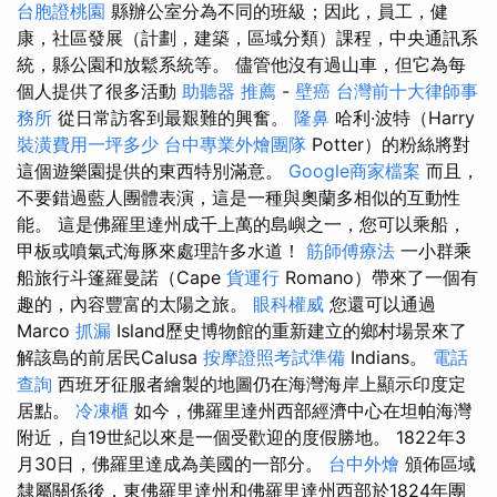
台胞證桃園
縣辦公室分為不同的班級；因此，員工，健
康，社區發展（計劃，建築，區域分類）課程，中央通訊系
統，縣公園和放鬆系統等。 儘管他沒有過山車，但它為每
個人提供了很多活動
助聽器 推薦
-
壁癌
台灣前十大律師事
務所
從日常訪客到最艱難的興奮。
隆鼻
哈利·波特（Harry
裝潢費用一坪多少
台中專業外燴團隊
Potter）的粉絲將對
這個遊樂園提供的東西特別滿意。
Google商家檔案
而且，
不要錯過藍人團體表演，這是一種與奧蘭多相似的互動性
能。 這是佛羅里達州成千上萬的島嶼之一，您可以乘船，
甲板或噴氣式海豚來處理許多水道！
筋師傅療法
一小群乘
船旅行斗篷羅曼諾（Cape
貨運行
Romano）帶來了一個有
趣的，內容豐富的太陽之旅。
眼科權威
您還可以通過
Marco
抓漏
Island歷史博物館的重新建立的鄉村場景來了
解該島的前居民Calusa
按摩證照考試準備
Indians。
電話
查詢
西班牙征服者繪製的地圖仍在海灣海岸上顯示印度定
居點。
冷凍櫃
如今，佛羅里達州西部經濟中心在坦帕海灣
附近，自19世紀以來是一個受歡迎的度假勝地。 1822年3
月30日，佛羅里達成為美國的一部分。
台中外燴
頒佈區域
隸屬關係後，東佛羅里達州和佛羅里達州西部於1824年團