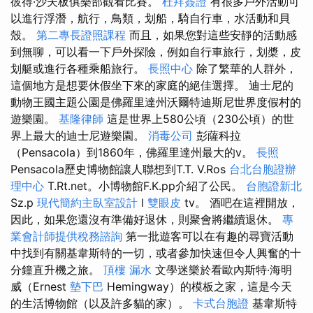
彼得·沙夫板俱樂部觀看比賽。
杜拜簽證
有很多戶外活動可
以進行浮潛，航行，鳥類，划船，騎自行車，水活動和貝
殼。
第二專長證照課程
而且，如果您對這些安靜的活動感
到無聊，可以看一下戶外探險，例如自行車旅行，划槳，皮
划艇或進行各種乘船旅行。
長照中心
除了繁華的人群外，
這個地方是想要休假坐下來的家庭的絕佳選擇。 迪士尼的
動物王國主題公園是佛羅里達州沃爾特迪斯尼世界度假村的
遊樂園。
基隆律師
這是世界上580公頃（230公頃）的世
界上最大的迪士尼遊樂園。
消毒公司
彭薩科拉
（Pensacola）到1860年，佛羅里達州最大的v。
長照
Pensacola歷史博物館讓人聯想到T.T. V.Ros
台北台胞證辦
理中心
T.Rt.net。小博物館F.K.pp介紹了公民。
台胞證新北
Sz.p
現代簡約主臥室設計
l
雙眼皮
tv。 酒吧在這裡開放，
因此，如果您還沒有準備好退休，則聚會將繼續退休。
專
業會計師提供稅務諮詢
第一批遊客可以在有趣的尋寶活動
中找到有關基韋斯特的一切，或者參加快速但令人興奮的十
分鐘直升機之旅。
頂樓 漏水
文學迷樂於看歐內斯特·海明
威（Ernest
墊下巴
Hemingway）的模板之家，這是今天
的生活博物館（以及許多貓的家）。
卡式台胞證
基韋斯特