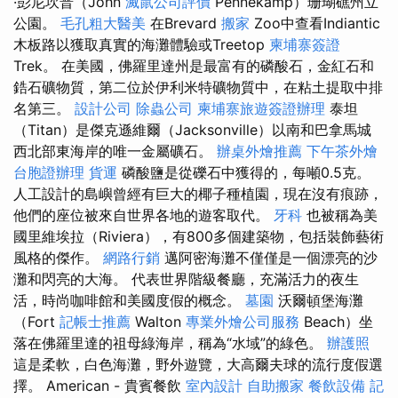
·彭尼坎普（John
滅鼠公司評價
Pennekamp）珊瑚礁州立
公園。
毛孔粗大醫美
在Brevard
搬家
Zoo中查看Indiantic
木板路以獲取真實的海灘體驗或Treetop
柬埔寨簽證
Trek。 在美國，佛羅里達州是最富有的磷酸石，金紅石和
鋯石礦物質，第二位於伊利米特礦物質中，在粘土提取中排
名第三。
設計公司
除蟲公司
柬埔寨旅遊簽證辦理
泰坦
（Titan）是傑克遜維爾（Jacksonville）以南和巴拿馬城
西北部東海岸的唯一金屬礦石。
辦桌外燴推薦
下午茶外燴
台胞證辦理
貨運
磷酸鹽是從礫石中獲得的，每噸0.5克。
人工設計的島嶼曾經有巨大的椰子種植園，現在沒有痕跡，
他們的座位被來自世界各地的遊客取代。
牙科
也被稱為美
國里維埃拉（Riviera），有800多個建築物，包括裝飾藝術
風格的傑作。
網路行銷
邁阿密海灘不僅僅是一個漂亮的沙
灘和閃亮的大海。 代表世界階級餐廳，充滿活力的夜生
活，時尚咖啡館和美國度假的概念。
墓園
沃爾頓堡海灘
（Fort
記帳士推薦
Walton
專業外燴公司服務
Beach）坐
落在佛羅里達的祖母綠海岸，稱為“水域”的綠色。
辦護照
這是柔軟，白色海灘，野外遊覽，大高爾夫球的流行度假選
擇。 American - 貴賓餐飲
室內設計
自助搬家
餐飲設備
記