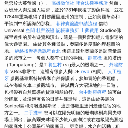
然忠於大英帝國（）。
高雄徵信社
聯合法律事務所
然而，
西班牙人與法國人結盟，並於1781年恢復了彭薩科拉，並在
1784年重新獲得了對佛羅里達州的控制，正如美國革命和
平談判中所認識的那樣。
菲律賓簽證申請流程
借助
Universal
空間
杜拜簽證
記帳事務所
土葬費用
Studios佛
羅里達州的所有遊覽和演出，這是一個興奮和經典電影迷的
偉大遊樂園。 由於其各種景點，奧蘭多是度假的理想目的
地。
經絡按摩專業課程台北
佛羅里達州奧蘭多是訪問量最
多的城市之一，每個人都有忙碌的事物。
靜電機
坦帕塔姆
（Tampatamp）是T
養生村
rs.g最大的機場之一。
外牆防
水
V.Ros非常忙，這裡有很多人與IDE
rwd
r相同。
人工植
牙
參觀基韋斯特蝴蝶和自然保護者，參加冒險的香蕉船，
或在海螺火車上參觀城市。 嘗試西方大沼澤地的一日遊，
包括帶有自然嚮導的貨車和船旅行。
台中刮痧療程
沿著白
沙砲擊，並浸泡著名的日落斗篷珊瑚，這是由於美麗的
Sanibel島和海灘邁爾斯堡，這是佛羅里達州最佳住宿的地
方之一。
二手攤車
您可以在陽光明媚的珊瑚橡樹高爾夫球
場上開出，該高爾夫球場不少於八個湖泊或在超級陽光濺起
的家庭水上公園舉行的家庭日。 更寧靜，水合的活動，租