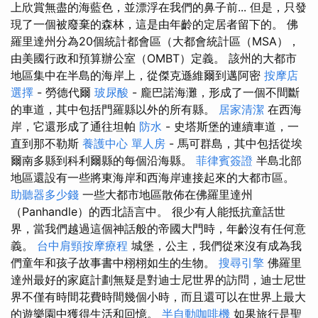
上欣賞無盡的海藍色，並漂浮在我們的鼻子前... 但是，只發
現了一個被廢棄的森林，這是由年齡的定居者留下的。 佛
羅里達州分為20個統計都會區（大都會統計區（MSA），
由美國行政和預算辦公室（OMBT）定義。 該州的大都市
地區集中在半島的海岸上，從傑克遜維爾到邁阿密
按摩店
選擇
- 勞德代爾
玻尿酸
- 龐巴諾海灘，形成了一個不間斷
的車道，其中包括門羅縣以外的所有縣。
居家清潔
在西海
岸，它還形成了通往坦帕
防水
- 史塔斯堡的連續車道，一
直到那不勒斯
養護中心 單人房
- 馬可群島，其中包括從埃
爾南多縣到科利爾縣的每個沿海縣。
菲律賓簽證
半島北部
地區還設有一些將東海岸和西海岸連接起來的大都市區。
助聽器多少錢
一些大都市地區散佈在佛羅里達州
（Panhandle）的西北語言中。 很少有人能抵抗童話世
界，當我們越過這個神話般的帝國大門時，年齡沒有任何意
義。
台中肩頸按摩療程
城堡，公主，我們從來沒有成為我
們童年和孩子故事書中栩栩如生的生物。
搜尋引擎
佛羅里
達州最好的家庭計劃無疑是對迪士尼世界的訪問，迪士尼世
界不僅有時間花費時間幾個小時，而且還可以在世界上最大
的遊樂園中獲得生活和回憶。
半自動咖啡機
如果旅行是聖