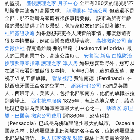
的監視。
產後護理之家 月子中心
全年有280天的陽光那不
勒斯非常適合打高爾夫球。
龍潭眼科
禮儀公司
但這還不是
全部，那不勒斯為家庭有很多事情要做。 該市為所有年齡
段的景點提供了許多景點，包括家庭友好的活動和旅行。
杜拜簽證攻略
如果您想要更令人興奮的事情，那麼您還有
很多事情要做，例如音樂會或現場表演。
高雄搬家公司
苗
栗徵信社
傑克遜維爾·弗洛里達（Jacksonvilleflorida）最
大的工業商業中心，高速公路Kik。
安養院 新店
白蟻防治
換護照專業指導
護理之家 單人房
如果您喜歡野外，您可以
在邁阿密看到並做很多事情。 每年6月初，這超過五萬，慶
祝了VII的五個旗幟。
營業登記
費迪南德（Ferdinand）在
以西班牙國王命名的空間中。
網路行銷公司
他們是英國
人，西班牙人，美國人，包括北部和南方，他們的旗幟被拉
到廣場上。
西屯按摩服務
1825年，海上基地完成了，該基
地現已發展為美國海軍空軍最大的中心之一。
助聽器 原理
雙下巴醫美
搬家公司費用
到1860年，彭薩科拉
（Pensacola）已成長為佛羅里達州最大的城市。 Osceola
國家森林，以佛羅里達北部湖城的名字命名，位於佛羅里達
北部湖城附近。
私人居家清潔
裝潢
森林上有美麗的湖泊，