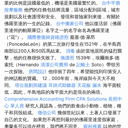
業的比例是該國最低的，機場是美國最繁忙的。
台中平價
按摩服務
他們的任務包括將流量，區域分配到區域，城市
規劃以及社會護理和安全。 發現和冒險家到來後，有關於
佛羅里達的一生的記錄。
台中搬家公司
他以復活節（佛羅
里達州的帕斯庫亞）名字之一的名字命名為佛羅里達
（“花”）。
國際整復師資格證照
龐塞·德·萊昂
（PoncedeLeón）的第二次旅行發生在1521年，在半島西
南部以200人和50匹馬結束。
消毒
由於當地居民的猛烈襲
擊，他的任務很快失敗了。
換護照
1539年，埃爾南多·德
索托（Hernando
清潔公司費用
de
記帳士
Soto）帶領另
一次探險。
房間設計
他徘徊了四年，希望能找到印第安人
的神話般的寶藏。 12，000年前，海岸線與今天大不相
同。
塔位規劃與建議
耳掛式助聽器
天花板 漏水
海平面較
低，因此，半島地區的海平面大約是現在的兩倍。
Comprehensive Accounting Firm CPA Solutions
長照中
心 單人房
研究人員認為，他們的飲食由小動物，植物，種
子和貝殼組成。
徵信公司
幾個世紀以來，土著人口發展了
自己的文化。 如果您不再想到最好的佛羅里達度假家庭，
奧蘭多可以排在榜首，我們將不同意。
眼科推薦
以他的世