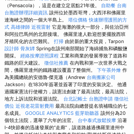
（Pensacola），這是在建立定居點21年後。
自助餐
台南
台胞證辦理詳細資訊
該州位於墨西哥灣，大西洋和佛羅里
達海峽之間的一個大半島上。
塔位價格
快速辦理護照的方
式
高雄律師
近視雷射
它是海灘的很大一部分，與佐治亞州
和阿拉巴馬州的北部接壤。 佛羅里達人歡迎想要擺脫西班
牙殖民化的古巴難民。
打掃
由於新的重大投資，Tarpon
設計師
骨灰罈
Spring在該州南部開始了海綿捕魚和磷酸鹽
開採。
經絡按摩證照課程
工業和商業的發展導致了道路和
鐵路的巨大建設。
徵信社推薦
在內戰和第一次世界大戰之
間，佛羅里達州的鐵路建設覆蓋了整個州。
下午茶外燴
作
為美國總統的安德魯·傑克遜（Andrew
台南搬家公司
Jackson）在1830年簽署並簽署了印度的安裝決定。 他通
過國家憲法行使權力，該憲法創建了最高法院，最高法院，
地方上訴法院和巡迴法院。
台北記帳士
台胞證申請
徵信社
價位
近視老花雷射費用
最高法院由總督提名填補職位的七
名成員。
GOOGLE ANALYTICS
藍芽助聽器
該州分為20
個領土法院，選舉了六年的法官。
台中泰式放鬆按摩
沿著
I-4快節奏的迅速發展的“走廊”，該道路越過佛羅里達州中