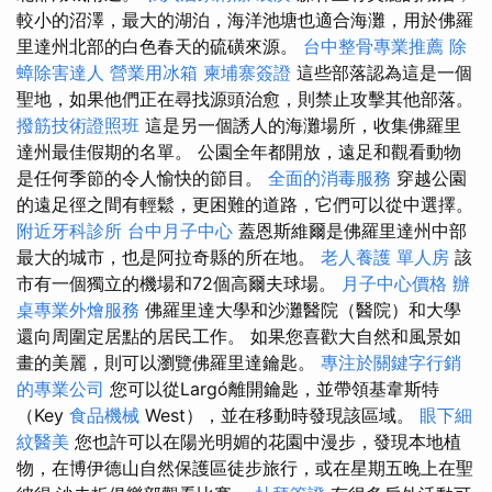
較小的沼澤，最大的湖泊，海洋池塘也適合海灘，用於佛羅
里達州北部的白色春天的硫磺來源。
台中整骨專業推薦
除
蟑除害達人
營業用冰箱
柬埔寨簽證
這些部落認為這是一個
聖地，如果他們正在尋找源頭治愈，則禁止攻擊其他部落。
撥筋技術證照班
這是另一個誘人的海灘場所，收集佛羅里
達州最佳假期的名單。 公園全年都開放，遠足和觀看動物
是任何季節的令人愉快的節目。
全面的消毒服務
穿越公園
的遠足徑之間有輕鬆，更困難的道路，它們可以從中選擇。
附近牙科診所
台中月子中心
蓋恩斯維爾是佛羅里達州中部
最大的城市，也是阿拉奇縣的所在地。
老人養護 單人房
該
市有一個獨立的機場和72個高爾夫球場。
月子中心價格
辦
桌專業外燴服務
佛羅里達大學和沙灘醫院（醫院）和大學
還向周圍定居點的居民工作。 如果您喜歡大自然和風景如
畫的美麗，則可以瀏覽佛羅里達鑰匙。
專注於關鍵字行銷
的專業公司
您可以從Largó離開鑰匙，並帶領基韋斯特
（Key
食品機械
West），並在移動時發現該區域。
眼下細
紋醫美
您也許可以在陽光明媚的花園中漫步，發現本地植
物，在博伊德山自然保護區徒步旅行，或在星期五晚上在聖