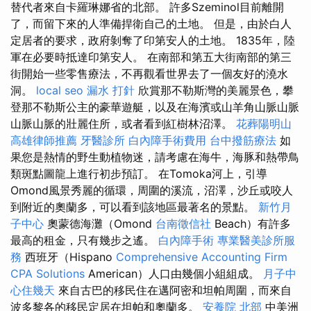
替代者來自卡羅琳娜省的北部。 許多Szeminol目前離開
了，而留下來的人準備捍衛自己的土地。 但是，由於白人
定居者的要求，政府剝奪了印第安人的土地。 1835年，陸
軍在必要時抵達印第安人。 在南部和第五大街南部的第三
街開始一些零售療法，不再觀看世界去了一個友好的澆水
洞。
local seo
漏水 打針
欣賞那不勒斯灣的美麗景色，攀
登那不勒斯公主的豪華遊艇，以及在海濱或山羊角山脈山脈
山脈山脈的壯麗住所，或者看到紅樹林沼澤。
花葬陽明山
高雄律師推薦
牙醫診所
白內障手術費用
台中撥筋療法
如
果您是熱情的野生動植物迷，請考慮在海牛，海豚和熱帶鳥
類斑點圖龍上進行初步預訂。 在Tomoka河上，引導
Omond風景秀麗的循環，周圍的溪流，沼澤，沙丘或咬人
到附近的奧蘭多，可以看到該地區最著名的景點。
新竹月
子中心
奧蒙德海灘（Omond
台南徵信社
Beach）有許多
最高的租金，只有幾步之遙。
白內障手術
專業醫美診所服
務
西班牙（Hispano
Comprehensive Accounting Firm
CPA Solutions
American）人口由幾個小組組成。
月子中
心住幾天
來自古巴的移民住在邁阿密和坦帕周圍，而來自
波多黎各的移民定居在坦帕和奧蘭多。
安養院 北部
中美洲