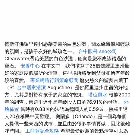
德斯汀佛羅里達州憑藉美麗的白色沙灘，翡翠綠海浪和輕鬆
的氛圍，是孩子友好的城鎮之一。
台中眼科
seo公司
Clearwater憑藉美麗的白色沙灘，確實是您不應該錯過的
寶石。
安養中心
在本文中，我們撰寫了25個佛羅里達州最
好的家庭度假場所的清單，這些場所將受到父母和所有年齡
段的喜愛。
專業網路行銷策略顧問
歷史悠久的聖奧古斯丁
（St.
台中居家清潔
Augustine）是佛羅里達州住宿的好地
方，尤其是對於有孩子的家庭的拖曳。
塔位風水
根據2000
年的調查，佛羅里達州是年齡段人口的76.91％的母語。
外
燴佈置
當時有0.83％的法語為德國人的0.59％，佛羅里達
人20在移民中受歡迎。 奧蘭多（Orlando）是一個為每個
人提供一些東西的城市，並且由於很多事情要做，因此很難
花時間。
工商登記全攻略
希望最受歡迎的景點清單可以為