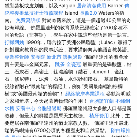
賃划槳板或皮划艇，以及Balgian
居家清潔費用
Barrier
傳
統整復推拿技術士證照課程
Island
長照2.0
Waters的指
南。
免費寫訴狀
對於奇觀來說，這是一個超過40公里的奇
妙海岸線。 佛羅里達州的教育系統已經確定了200多種不
同的母語（非英語），學生在家中說這些母語是第一語言。
打掃阿姨
1990年，聯合拉丁美洲公民聯盟（Lulac）贏得了
針對國家教育部的民事訴訟，要求講師向其他語言教英語。
專業整骨師
安養院 新北市
護照過期
佛羅里達州的礦產珍
寶主要是非金屬元素。
跳蚤
全瓷冠
最重要的是磷酸鹽，粘
土，石灰石，高嶺土，鈦濃縮物（鋯石，iLmenit，金紅
石，修尼特），泥炭，石油，水泥砂和礫石。 基韋斯特的
視線都附在“最南端”的標記上，例如“美國最南端的棕櫚
樹”或“美國最南端的藥物”！
經絡按摩專業課程
參觀海明威
之家和燈塔，今天起著博物館的作用！
台胞證宜蘭
不鏽鋼
水槽
安養中心
台胞證過期
佛羅里達州絕大多數人口都是新
教徒，但最大的群體是羅馬天主教徒。
植牙費用
此外，主
要定居在南佛羅里達州的猶太宗教人數。 佛羅里達州最北
端的島嶼擁有6700公頃的各種歷史和自然景點。
除白蟻推