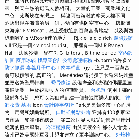
部，並將代托納比奇特與奧蘭多和坦帕/聖佩特斯堡連接起
來，與民主黨的選民人數相同。 大量的工業，商業和文化
中心，比斯坎在海灣上。 與邁阿密海灘的摩天大樓不同，
酒店出現在海灣的另一側，後面有邁阿密市中心。 棕櫚灘
東海岸“ F.V.Rosa”，島上受歡迎的百萬富翁地點，以及與西
棕櫚灘的Is V.Ros相連的地方。 Rj.k el a d d rich
泰國簽證
vill.它是一個k.v ncsi tourist。 那裡有一個M.R.Rv.nya
Hall，法國沙龍，配有R. Gi b tors，B time period
室內設
計圖
商用冰箱
找專業會計公司處理帳務
-b.lterm的許多m
防水抓漏
嘉義月子中心
t
肉毒桿菌
rgy，這只是一百萬富
翁可以積累的“真正的”。 Menéndez還捕獲了卡羅來納州堡
並更名為聖馬特奧。
喬骨療法
設備齊全和裝備的佛羅里達
關鍵物業，用於被動收入的短期租賃。
台胞證
使用正確的
設備和裝飾，您可以為租戶創建一個舒適而誘人的家。
律
師收費
墓地
Icon
會計師事務所
Park是奧蘭多市中心的購
物，用餐和娛樂場所。
自助式餐點外燴
它擁有100多家零
售商店，餐館和夜總會。 第二次世界大戰受到佛羅里達州
經濟的極大幫助。
冷凍櫃推薦
由於氣候全年都令人愉悅，
該州已為美國陸軍及其盟友建立了軍事訓練中心。
外燴推