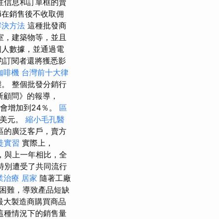
性信息和訂單框的賣
ndi在銷售後不收取佣
解決方法
這種批發商
室，建築物等，並且
個人數據，並通過電
的訂閱者還將獲悉影
咖啡機
台灣前十大律
。 整個批發分銷行
斯顧問》的報導，
能會增加到24％。
區
億美元。
縮小毛孔醫
區的廣泛客戶，賣方
徒實習
實際上，
果，與上一年相比，全
特別遭受了共同流行
業治療
居家
隨著工廠
困難，導致產品短缺
最大製造商購買商品
這種情況下的銷售量