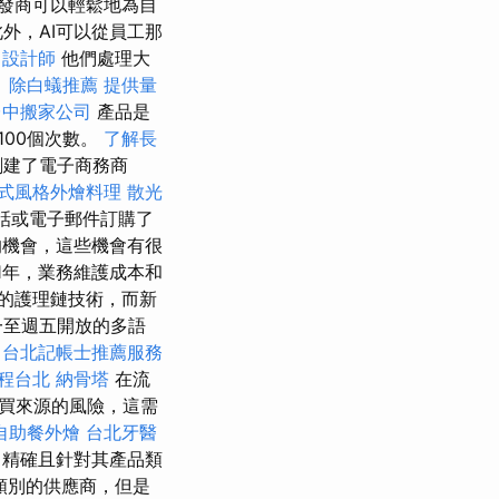
發商可以輕鬆地為自
外，AI可以從員工那
設計師
他們處理大
。
除白蟻推薦
提供量
台中搬家公司
產品是
100個次數。
了解長
創建了電子商務商
式風格外燴料理
散光
話或電子郵件訂購了
的機會，這些機會有很
1年，業務維護成本和
的護理鏈技術，而新
一至週五開放的多語
台北記帳士推薦服務
課程台北
納骨塔
在流
買來源的風險，這需
自助餐外燴
台北牙醫
常精確且針對其產品類
類別的供應商，但是