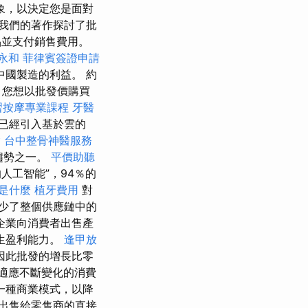
象，以決定您是面對
我們的著作探討了批
品並支付銷售費用。
永和
菲律賓簽證申請
中國製造的利益。 約
 您想以批發價購買
習按摩專業課程
牙醫
已經引入基於雲的
燴
台中整骨神醫服務
趨勢之一。
平價助聽
人工智能”，94％的
o是什麼
植牙費用
對
減少了整個供應鏈中的
企業向消費者出售產
生盈利能力。
逢甲放
因此批發的增長比零
適應不斷變化的消費
一種商業模式，以降
出售給零售商的直接