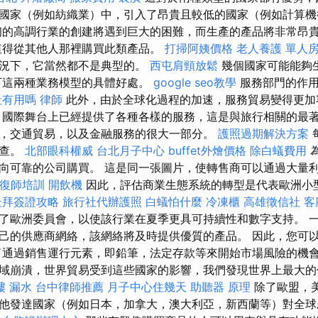
國家（例如紡織業）中，引入了昂貴且較低的國家（例如計算
的高調行業的創建將遇到巨大的困難，而生產的產品將非常昂
值得從其他人那裡購買此類產品。
打掃阿姨價格
老人養護 單人
情況下，它當然都不是典型的。
西屯肩頸放鬆
幾個國家可能能夠
下這兩種業務模型的具體好處。
google seo教學
服務部門的作用
社有用嗎
律師
此外，由於全球化過程的加速，服務貿易變得更
國際舞台上已經提供了各種各樣的服務，這是與旅行相關的最
，交通貿易，以及金融服務的很大一部分。
護照過期解決方案
檢查。
北部眼科權威
台北月子中心
buffet外燴價格
除白蟻費用
向可靠的公司購買。 這是同一張圖片，使轉售商可以通過大量
復師培訓
開飲機
因此，評估商業生態系統的轉型是代表歐洲小
杜拜簽證攻略
旅行社代辦護照
白蟻怕什麼
冷凍櫃
高雄徵信社
客
了歐洲委員會，以使該行業在夏季更具可持續性和數字支持。 
己的供應商網絡，該網絡將及時提供優質的產品。 因此，您可
了通過銷售運行元素，即鉛筆，法定存款等來開始市場風險的機會
域崩潰，世界貿易受到這些國家的影響，我們發現世界上最大的
樓 漏水
台中律師推薦
月子中心住幾天
助聽器 原理
除了歐盟，
他發達國家（例如日本，加拿大，澳大利亞，新西蘭等）對全球