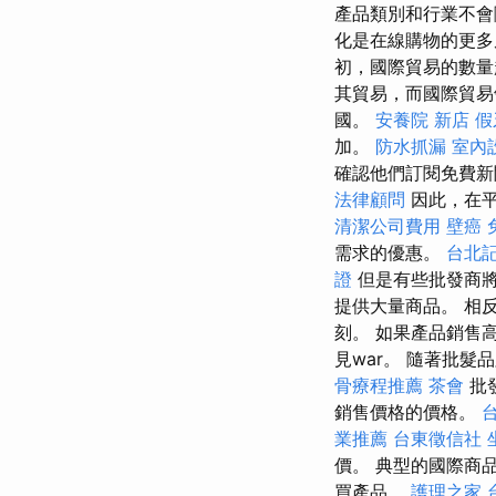
產品類別和行業不會隨
化是在線購物的更多
初，國際貿易的數
其貿易，而國際貿
國。
安養院 新店
假
加。
防水抓漏
室內
確認他們訂閱免費新
法律顧問
因此，在平
清潔公司費用
壁癌
需求的優惠。
台北
證
但是有些批發商
提供大量商品。 相
刻。 如果產品銷售
見war。 隨著批
骨療程推薦
茶會
批
銷售價格的價格。
業推薦
台東徵信社
價。 典型的國際商
買產品。
護理之家 