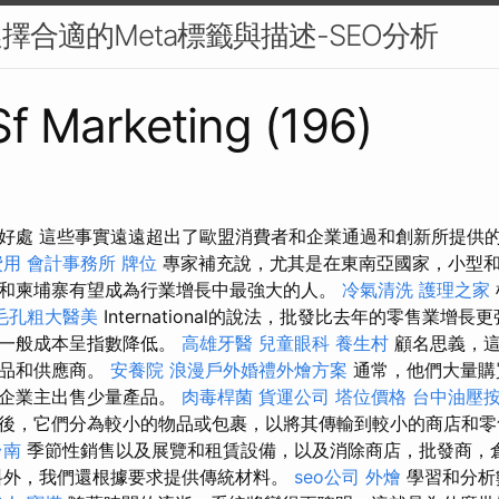
擇合適的Meta標籤與描述-SEO分析
 Sf Marketing (196)
好處 這些事實遠遠超出了歐盟消費者和企業通過和創新所提供
費用
會計事務所
牌位
專家補充說，尤其是在東南亞國家，小型
和柬埔寨有望成為行業增長中最強大的人。
冷氣清洗
護理之家
毛孔粗大醫美
International的說法，批發比去年的零售業增長
的一般成本呈指數降低。
高雄牙醫
兒童眼科
養生村
顧名思義，這
產品和供應商。
安養院
浪漫戶外婚禮外燴方案
通常，他們大量購
小企業主出售少量產品。
肉毒桿菌
貨運公司
塔位價格
台中油壓
後，它們分為較小的物品或包裹，以將其傳輸到較小的商店和零
台南
季節性銷售以及展覽和租賃設備，以及消除商店，批發商，
料外，我們還根據要求提供傳統材料。
seo公司
外燴
學習和分析