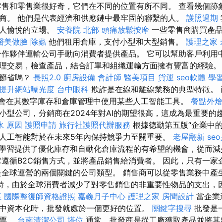
零售和零售業很好奇，它們在不同的位置有所不同。 查看幾個跡
商。 他們是代表經濟和供應鏈中最牢固的聯繫的人。
護照過期
令人愉悅的立場。
安養院 北部
頭痛放鬆按摩
一些零售商購買產
醫美做臉
除蟲
他們租用倉庫，支付小型和大型銷售。
護理之家 
作夥伴運輸公司手動向消費者提供產品。 它可以幫助客戶利用
理交易，檢查產品，結合訂單和組織運輸方面擁有豐富的經驗。
您節省嗎？
長照2.0
廚房設備
會計師
醫美項目
貨運
seo軟體
學
，提升網站曝光度
台中眼科
欺詐是在線和離線業務的典型特徵。 
能會在其數字庫存和倉庫管理中使用某些人工智能工具。
餐點外
小型公司，分銷商在2024年對AI的期望很高，這成為最重要的
水 原因
護照申請
旅行社護照代辦服務
根據德勤第五版“企業中的
人工智能對於在未來5年內保持競爭力至關重要。
老屋翻新
se
器學習提供了優化庫存和自動化倉庫流程的有希望的機會，從而
它遵循B2C銷售方式，並將產品銷售給消費者。 因此，只有一家
是全球運營的兩個關鍵的公司類型。 銷售商可以從零售業務中產
時，由於全球消費者減少了對零售銷售的非重要性物品的支出，
症
國際整復師資格證照
嘉義月子中心
護理之家
房間設計
當企業
中資本化時，批發就處於一個更好的位置。
關鍵字搜尋
批發是
股票。
台南清潔公司
塔位
通常，批發商是從工廠獲取產品並將其