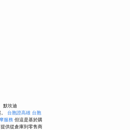
默坎迪
​。
台胞證高雄
台胞
摩服務
但這是基於購
提供從倉庫到零售商