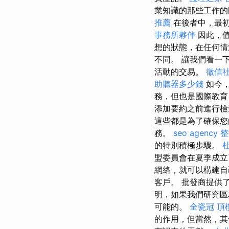
業知識的那些工作的
推薦
在後者中，最初
事務所夥伴
因此，
想的狀態，在任何
不同。 讓我們看一
活動的交易。
徵信
助聽器多少錢
如今，
務，但也是國際教育
添加要約之前進行
這些都是為了確保您
務。
seo agency
整
的特別積極步驟。
盟委員會在夏季成立
網絡，就可以構建自
客戶。 批發商提供
明，如果我們研究區
可能的。
全瓷冠
頂
的作用，但當然，其