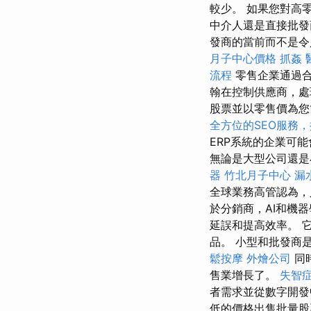
較少。 如果您對高
中介人還是直接批發
發商的當前而不是
月子中心價格
抓姦
流程
零售企業通過合
翰在控制供應商，處
股票並以零售價為
全方位的SEO服務
ERP系統的企業可
無論是大型公司還是
器
竹北月子中心
漏
全球業務高管認為，
於分銷商，AI和機
延誤和提高效率。 
品。 小型和批發商
鬆按摩
外燴公司
同
售業增長了。
失智
者需求並從數字開發
低的價格出售批量