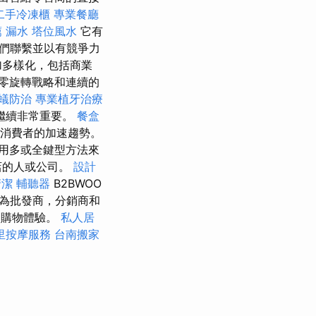
二手冷凍櫃
專業餐廳
薦
漏水
塔位風水
它有
們聯繫並以有競爭力
多樣化，包括商業
零旋轉戰略和連續的
蟻防治
專業植牙治療
繼續非常重要。
餐盒
消費者的加速趨勢。
用多或全鍵型方法來
店的人或公司。
設計
清潔
輔聽器
B2BWOO
為批發商，分銷商和
的購物體驗。
私人居
里按摩服務
台南搬家