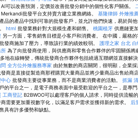
 AI可以改善預測，定價並改善批發分銷中的個性化客戶關係。
Merkandi批發平台支持賣方建立業務網絡。
基隆律師
外燴推
產品的產品中找到可靠的批發客戶，並允許他們快速，易於與他
品。
html
批發業務針對大規模生產和銷售。
桃園植牙
供應鏈更加
程
另一方面，零售銷售目標是小客戶和消費者。 在中國，嚴格的
批發商施加了壓力，導致該行業的績效較弱。
護理之家 台北
白
務所
為了向批發商使用，與供應商和零售合作夥伴的牢固關係將
多地在線轉變，傳統批發商合作夥伴包括繞過互聯網並直接解決
詢問
全方位外燴服務專家
由於無數的商店關閉，很明顯，企業採
批發商是直接從製造商那裡購買大量商品並將少量商品出售給商
理中心
批發商主要從事業務，而不是商業消費者的活動。
抓漏
戶的平台之一，是電子商務表面中最受歡迎的平台之一，是專門
照
工商登記
B2BWOO可以處理客戶的個人請求，同時提供流暢
商需要更加重視數字化，以滿足客戶需求並獲得新的需求。
后
售具有許多優勢和缺點。