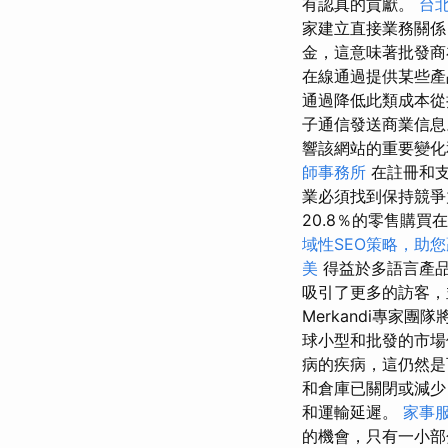
有認真的貢獻。
台
家建立直接業務關係
金，這意味著批發商
在線通過提供某些
通過降低此類成本從
子通信發送商業信
響該網站的重要變
師事務所
在註冊和支
業必須找到保持競
20.8％的零售購買
域性SEO策略，助
美
得益於多語言產
吸引了更多的訪客，
Merkandi專
球小型和批發的市場價
病的疾病，這仍然
和倉庫已關閉或減少
和運輸延遲。
家事
的機會，只有一小部