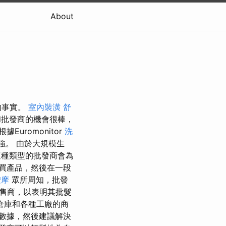
About
的事實。
室內裝潢
舒
和批發商的機會很棒，
根據Euromonitor
洗
更強。 由於大規模生
種類型的批發商會為
買產品，然後在一段
按摩
眾所周知，批發
售商，以表明其批髮
倉庫和各種工廠的商
數據，然後建議解決