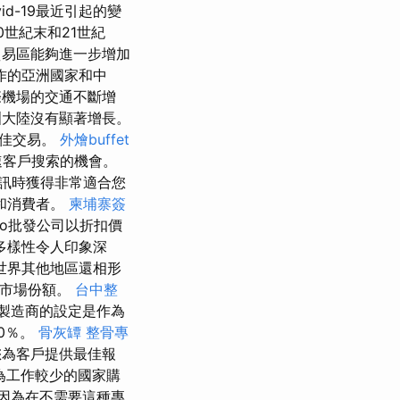
d-19最近引起的變
0世紀末和21世紀
易區能夠進一步增加
作的亞洲國家和中
際機場的交通不斷增
洲大陸沒有顯著增長。
最佳交易。
外燴buffet
速客戶搜索的機會。
訊時獲得非常適合您
和消費者。
柬埔寨簽
co批發公司以折扣價
多樣性令人印象深
世界其他地區還相形
的市場份額。
台中整
製造商的設定是作為
0％。
骨灰罈
整骨專
您為客戶提供最佳報
為工作較少的國家購
因為在不需要這種專