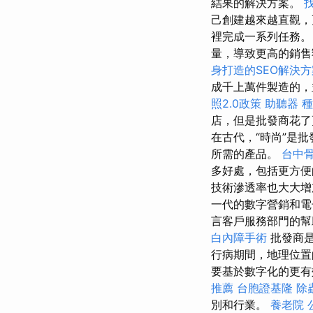
結果的解決方案。
己創建越來越直觀
裡完成一系列任務
量，導致更高的銷售
身打造的SEO解決方
成千上萬件製造的
照2.0政策
助聽器 
店，但是批發商花了
在古代，“時尚”是
所需的產品。
台中
多好處，包括更方
技術滲透率也大大
一代的數字營銷和電
言客戶服務部門的
白內障手術
批發商
行病期間，地理位置
要基於數字化的更有
推薦
台胞證基隆
除
別和行業。
養老院