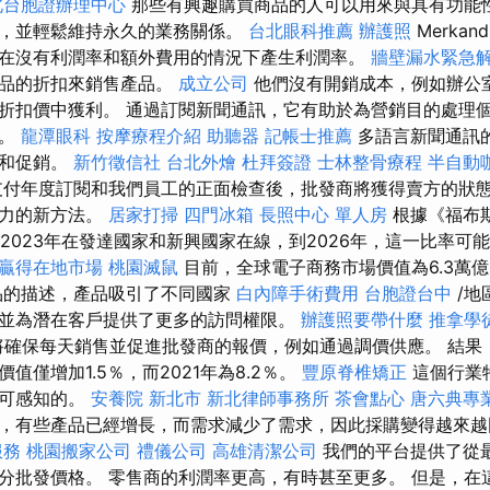
北台胞證辦理中心
那些有興趣購買商品的人可以用來與具有功能
，並輕鬆維持永久的業務關係。
台北眼科推薦
辦護照
Merka
在沒有利潤率和額外費用的情況下產生利潤率。
牆壁漏水緊急
產品的折扣來銷售產品。
成立公司
他們沒有開銷成本，例如辦公
折扣價中獲利。 通過訂閱新聞通訊，它有助於為營銷目的處理
息。
龍潭眼科
按摩療程介紹
助聽器
記帳士推薦
多語言新聞通訊
化和促銷。
新竹徵信社
台北外燴
杜拜簽證
士林整骨療程
半自動
付年度訂閱和我們員工的正面檢查後，批發商將獲得賣方的狀態
爭力的新方法。
居家打掃
四門冰箱
長照中心 單人房
根據《福布
在2023年在發達國家和新興國家在線，到2026年，這一比率可
您贏得在地市場
桃園滅鼠
目前，全球電子商務市場價值為6.3萬
品的描述，產品吸引了不同國家
白內障手術費用
台胞證台中
/地
並為潛在客戶提供了更多的訪問權限。
辦護照要帶什麼
推拿學
家團隊將確保每天銷售並促進批發商的報價，例如通過調價供應。 結
值僅增加1.5％，而2021年為8.2％。
豐原脊椎矯正
這個行業
是可感知的。
安養院 新北市
新北律師事務所
茶會點心
唐六典專
，有些產品已經增長，而需求減少了需求，因此採購變得越來越
服務
桃園搬家公司
禮儀公司
高雄清潔公司
我們的平台提供了從
分批發價格。 零售商的利潤率更高，有時甚至更多。 但是，在