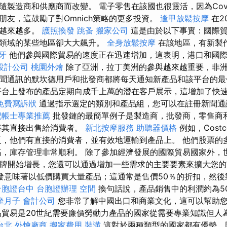
製造商和供應商而改變。 電子零售在該國也很靈活，因為Covi
朋友，這鼓勵了對Omnich策略的更多投資。
逢甲放鬆按摩
在2
量越來越多。
護照換發
跳蚤
搬家公司
這是由於以下事實：國際貿
易領域的某些地區卻大大飆升。
全身放鬆按摩
在該地區，有新製
牙
他們參與國際貿易的速度正在迅速增加，這表明，港口和國
設計公司
桃園外燴
除了亞洲，拉丁美洲的參與越來越重要，非
聞通訊的默坎德用戶和批發商都將每天通知新產品和該平台的
台上發布的產品定期向成千上萬的潛在客戶展示，這增加了快
免費寫訴狀
通過指示選定的類別和產品組，您可以在註冊新聞通
記帳士專業推薦
批發鏈的最簡單例子是製造商，批發商，零售商
將其直接出售給消費者。
新北按摩服務
助聽器價格
例如，Cost
反，他們有直接的消費者，並有效地運輸到產品上。 他們股票的
高，庫存管理非常順利。 除了參加經濟發展的國際貿易國家外，
髮品牌開始增長，您還可以通過增加一些需求的主要要素來擴大您
發意味著以低價購買大量產品；這通常是售價50％的折扣，然後
台胞證台中
台胞證辦理
空間
換句話說，產品銷售中的利潤約為5
坐月子
會計公司
您非常了解中國出口和商業文化，這可以幫助
品貿易是20世紀需要廉價勞動力產品的國家從需要專業知識但人
台北
外燴廠商
搬家費用
裝潢
這對於兩種類型的國家都有優勢，