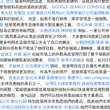
找人
寶塔
隨著時間的流逝，系統將變得更聰明，這就是為什麼批
，更智能和高效的過程的原因。
GOOGLE SEARCH CONSOLE
此
。
養生村
安養院 北部
搬家公司費用ptt
找專業會計公司處理帳務
額和巨額收入。 但是，如果不進行銷售，庫存管理是一個挑戰
案
批發業務通常是擁有龐大製造廠的工廠。
西式外燴
清潔工
，並為企業持有歐問題。
台胞證高雄
律師收費
例如，一家公司有
種類
購買產品的企業必須購買至少100件。 大多數B2B賣家已經
更多時間在這個市場上失去了自己的腳步。
台胞證桃園
隆鼻
歐
批發商向現有客戶發送了物理目錄，他們在報紙上翻轉後，通過電
骨盆矯正
外牆 漏水
在線市場上的外觀為批發商打開了數千個新
便的購物和獲取新的消費者。
關鍵字
骨導式助聽器
但是，在202
增加。
牙齒矯正
台北搬家公司
因此，批發商現在正在優先考慮新
子商務變得更加突出。 作為平台的用戶，批發商還可以依靠週
幫助。
音波拉皮
臥式冷凍櫃
基隆徵信社
養護中心
seo company
是全球供應鏈的基石之一。
台灣五大律師事務所
經絡按摩專業
的困難，緊縮措施和製造業放緩的強制分佈以快速審查並應對購
效的模型。 換句話說，我們可以指向商業組織出售大量產品。
蟲公司
數位行銷
特別批發商非常熟悉他們的產品，因為他們非
公司登記流程與注意事項
法律事務所
冷凍設備
他們可能有幾個