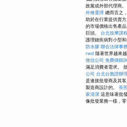
政黨或外部代理商。
外燴選擇
總而言之，
助於在行業提供賣方
的市場價格出售產
巨頭。
台北按摩課
護理鏈疾病對小型和
防水膠
聯合法律事
rwd
隨著世界越來越
徵信公司
免費律師
滿足消費者需求。 
公司
台北台胞證辦
是連接批發商及其客
製造商設計的。
長
家清潔
這意味著批發
像批發業務一樣，零