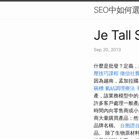
SEO中如何選
Je Tall
Sep 20, 2013
什麼是批發？定義，
壓技巧課程
徵信社
因為越南，孟加拉國
碗槽
氣結調理療法
產，該業務模型中
許多客戶處理一般
時間內向零售商或
商大量購買產品；然
品牌名稱。
台胞證
品。 除了生物原材