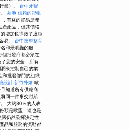
機行業）。
台中牙醫
貴。
墓地
信賴的記帳
房
，有益的貿易是理
生產產品，但其價格
的增加也導致了這種
加容易。
台中按摩整骨
著名和最明顯的服
每個批發商都必須在
為了您的安全，所有
利潤來控制自己的業
型和批發部門的組織
廳設計
新竹外燴
歐
一旦知道所有供應商
以將同一件事交付給
。 大約80％的人表
份額是歐盟，這也是
美國仍然發揮決定性
產品和服務的流動都