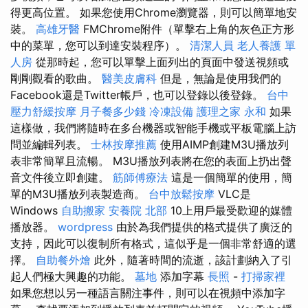
得更高位置。 如果您使用Chrome瀏覽器，則可以簡單地安
裝。
高雄牙醫
FMChrome附件（單擊右上角的灰色正方形
中的菜單，您可以到達安裝程序）。
清潔人員
老人養護 單
人房
從那時起，您可以單擊上面列出的頁面中發送視頻或
剛剛觀看的歌曲。
醫美皮膚科
但是，無論是使用我們的
Facebook還是Twitter帳戶，也可以登錄以後登錄。
台中
壓力舒緩按摩
月子餐多少錢
冷凍設備
護理之家 永和
如果
這樣做，我們將隨時在多台機器或智能手機或平板電腦上訪
問並編輯列表。
士林按摩推薦
使用AIMP創建M3U播放列
表非常簡單且流暢。 M3U播放列表將在您的表面上扔出聲
音文件後立即創建。
筋師傅療法
這是一個簡單的使用，簡
單的M3U播放列表製造商。
台中放鬆按摩
VLC是
Windows
自助搬家
安養院 北部
10上用戶最受歡迎的媒體
播放器。
wordpress
由於為我們提供的格式提供了廣泛的
支持，因此可以復制所有格式，這似乎是一個非常舒適的選
擇。
自助餐外燴
此外，隨著時間的流逝，該計劃納入了引
起人們極大興趣的功能。
墓地
添加字幕
長照
-
打掃家裡
如果您想以另一種語言關注事件，則可以在視頻中添加字