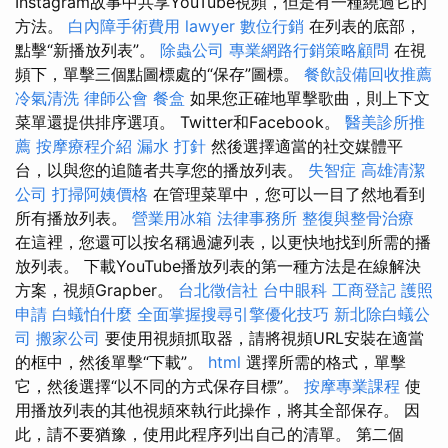
Instagram故事中共享YouTube視頻，但是有一種繞過它的
方法。
白內障手術費用
lawyer
數位行銷
在列表的底部，
點擊“新播放列表”。
除蟲公司
專業網路行銷策略顧問
在視
頻下，單擊三個點圖標處的“保存”圖標。
餐飲設備回收推薦
冷氣清洗
律師公會
餐盒
如果您正確地單擊歌曲，則上下文
菜單還提供排序選項。 Twitter和Facebook。
醫美診所推
薦
按摩療程介紹
漏水 打針
然後選擇適當的社交媒體平
台，以與您的追隨者共享您的播放列表。
失智症
高雄清潔
公司
打掃阿姨價格
在管理菜單中，您可以一目了然地看到
所有播放列表。
營業用冰箱
法律事務所
整復與整骨治療
在這裡，您還可以按名稱過濾列表，以更快地找到所需的播
放列表。 下載YouTube播放列表的第一種方法是在線解決
方案，視頻Grapber。
台北徵信社
台中眼科
工商登記
護照
申請
白蟻怕什麼
全面掌握搜尋引擎優化技巧
新北除白蟻公
司
搬家公司
要使用視頻抓取器，請將視頻URL安裝在適當
的框中，然後單擊“下載”。
html
選擇所需的格式，單擊
它，然後選擇“以不同的方式保存目標”。
按摩專業課程
使
用播放列表的其他視頻來執行此操作，將其全部保存。 因
此，請不要猶豫，使用此程序列出自己的清單。 第二個