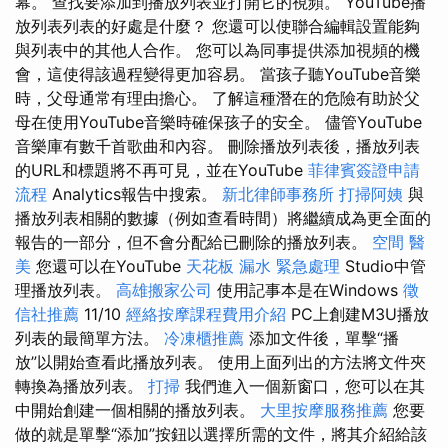
幕。 查找要添加到播放列表並打開它的視頻。 YouTube播
放列表列表的好處是什麼？ 您還可以使聯合編輯設置能夠
與列表中的其他人合作。 您可以為同事提供添加視頻的機
會，這使得該過程變得更加容易。 當孩子聽YouTube音樂
時，父母通常有理由擔心。 了解這種潛在的危險有助於父
母在使用YouTube音樂時確保孩子的安全。 儘管YouTube
音樂庫有數千首歌曲和內容。 刪除播放列表後，播放列表
的URL和標題將不再可見，並在YouTube
菲律賓簽證申請
流程
Analytics報告中搜索。
新北律師事務所
打掃阿姨
與
播放列表相關的數據（例如查看時間）將繼續成為更全面的
報告的一部分，但不會分配給已刪除的播放列表。
空間
醫
美
您還可以在YouTube
天花板 漏水 緊急處理
Studio中管
理播放列表。
高雄搬家公司
使用記事本是在Windows
徵
信社推薦
11/10
經絡按摩課程費用介紹
PC上創建M3U播放
列表的最簡單方法。
冷凍櫃推薦
添加文件後，單擊“播
放”以開始查看此播放列表。 使用上面列出的方法將文件夾
轉換為播放列表。
打掃
我們進入一個新窗口，您可以在其
中開始創建一個相關的播放列表。
大里按摩服務推薦
您要
做的就是單擊“添加”按鈕以選擇所需的文件，將其介紹給該