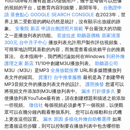
YouTube每月擁有超過20億個用戶，幾乎是每個可以想像
的視頻的平台，從教育內容到娛樂，新聞等等。
台胞證申
請
茶會點心
GOOGLE SEARCH CONSOLE
在2023年，世
界上第二受歡迎的網站仍然是統計，沒有顯示出放緩的跡
象。
安養院 新店
申請台胞證照片規範
平台最強大的功能
之一是播放列表的功能。
音波拉皮
助聽器價格
居家清潔
300元
台中月子中心
播放列表允許用戶製作評估視頻集，
可簡單地訪問其喜歡的內容，而無需查看或依賴平台的推薦
算法。 在本指南中，我們將討論如何在Windows
到府外燴
護理之家 新店
11/10中創建M3U播放列表。
助聽器公司
M3U（M3U）是MP3
全身放鬆按摩
URL和多媒體播放列
表文件的縮寫。
貨運行
台中推拿服務
最初是為了創建帶有
MP3音頻文件的播放列表文件的設計。
護照換發
您還可以
將視頻文件添加到M3U播放列表中。
漏水 打針撐多久
要
使播放列表YouTube最有效，請在創建標題和描述之前添加
一些視頻。
徵信社
每個視頻必須參考下一個視頻，以便觀
眾可以在幾分鐘內觀看整個系列。 您可以在移動和台式機
上更改這些設置。
漏水 原因
多樣化外燴自助餐選擇
如果
您遵循這些步驟，則可以控制要在播放列表中包含哪些歌