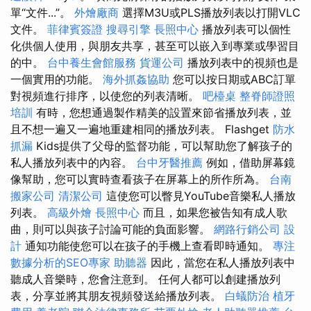
單“文件...”。
外燴廠商
選擇M3U或PLS播放列表以打開VLC
文件。
菲律賓簽證
搜尋引擎
長照中心
播放列表可以個性
化供個人使用，與朋友共享，甚至可以嵌入到專業或學習目
的中。
台中養生會館服務
貨運公司
播放列表中的視頻也是
一個實用的功能。
海外抓姦協助
您可以按日期或ABC訂單
對視頻進行排序，以使您的列表清晰。
吧檯桌
整脊師證照
培訓
有時，您想通過製作精美的設置來節省播放列表，並
且不想一遍又一遍地重建相同的播放列表。 Flashget
防水
抓漏
Kids提供了父母的監督功能，可以幫助您了解孩子的
私人播放列表中的內容。
台中牙醫推薦
例如，借助屏幕鏡
像幫助，您可以實時查看孩子在屏幕上的所作所為。
台南
搬家公司
清潔公司
這使您可以瞥見YouTube音樂私人播放
列表。
高級外燴
長照中心
而且，如果您被告知有成人歌
曲，則可以與孩子討論可能的負面影響。
網路行銷公司
設
計
通知功能使您可以在孩子的手機上查看即時通知。
專注
數據分析的SEO專家
助聽器
因此，當您在私人播放列表中
聽成人音樂時，您會注意到。 任何人都可以創建播放列
表，分享並將其朋友視頻發送給播放列表。
白蟻防治
植牙