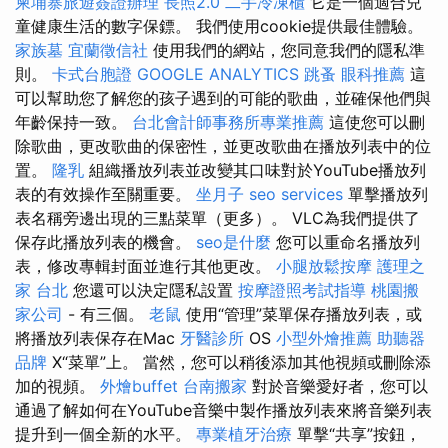
柬埔寨旅遊簽證辦理
長照2.0
二手冷凍櫃
它是一個適合兒
童健康生活的數字保鏢。 我們使用cookie提供最佳體驗。
家族墓
宜蘭徵信社
使用我們的網站，您同意我們的隱私準
則。
卡式台胞證
GOOGLE ANALYTICS
跳蚤
眼科推薦
這
可以幫助您了解您的孩子遇到的可能的歌曲，並確保他們與
年齡保持一致。
台北會計師事務所專業推薦
這使您可以刪
除歌曲，更改歌曲的保密性，並更改歌曲在播放列表中的位
置。
隆乳
組織播放列表並改變其口味對於YouTube播放列
表的有效操作至關重要。
坐月子
seo services
單擊播放列
表名稱旁邊出現的三點菜單（更多）。 VLC為我們提供了
保存此播放列表的機會。
seo是什麼
您可以重命名播放列
表，修改專輯封面並進行其他更改。
小腿放鬆按摩
護理之
家 台北
您還可以決定隱私設置
按摩證照考試指導
桃園搬
家公司
- 有三個。
老鼠
使用“管理”菜單保存播放列表，或
將播放列表保存在Mac
牙醫診所
OS
小型外燴推薦
助聽器
品牌
X“菜單”上。 當然，您可以稍後添加其他視頻或刪除添
加的視頻。
外燴buffet
台南搬家
對於音樂愛好者，您可以
通過了解如何在YouTube音樂中製作播放列表來將音樂列表
提升到一個全新的水平。
專業植牙治療
單擊“共享”按鈕，