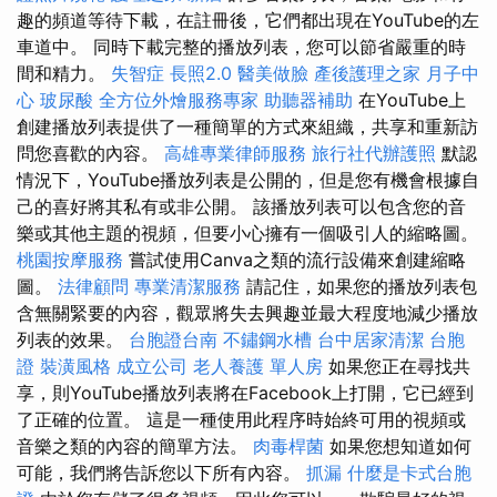
趣的頻道等待下載，在註冊後，它們都出現在YouTube的左
車道中。 同時下載完整的播放列表，您可以節省嚴重的時
間和精力。
失智症
長照2.0
醫美做臉
產後護理之家 月子中
心
玻尿酸
全方位外燴服務專家
助聽器補助
在YouTube上
創建播放列表提供了一種簡單的方式來組織，共享和重新訪
問您喜歡的內容。
高雄專業律師服務
旅行社代辦護照
默認
情況下，YouTube播放列表是公開的，但是您有機會根據自
己的喜好將其私有或非公開。 該播放列表可以包含您的音
樂或其他主題的視頻，但要小心擁有一個吸引人的縮略圖。
桃園按摩服務
嘗試使用Canva之類的流行設備來創建縮略
圖。
法律顧問
專業清潔服務
請記住，如果您的播放列表包
含無關緊要的內容，觀眾將失去興趣並最大程度地減少播放
列表的效果。
台胞證台南
不鏽鋼水槽
台中居家清潔
台胞
證
裝潢風格
成立公司
老人養護 單人房
如果您正在尋找共
享，則YouTube播放列表將在Facebook上打開，它已經到
了正確的位置。 這是一種使用此程序時始終可用的視頻或
音樂之類的內容的簡單方法。
肉毒桿菌
如果您想知道如何
可能，我們將告訴您以下所有內容。
抓漏
什麼是卡式台胞