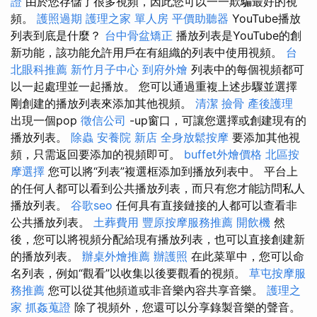
證
由於您存儲了很多視頻，因此您可以一一欺騙最好的視
頻。
護照過期
護理之家 單人房
平價助聽器
YouTube播放
列表到底是什麼？
台中骨盆矯正
播放列表是YouTube的創
新功能，該功能允許用戶在有組織的列表中使用視頻。
台
北眼科推薦
新竹月子中心
到府外燴
列表中的每個視頻都可
以一起處理並一起播放。 您可以通過重複上述步驟並選擇
剛創建的播放列表來添加其他視頻。
清潔
撿骨
產後護理
出現一個pop
徵信公司
-up窗口，可讓您選擇或創建現有的
播放列表。
除蟲
安養院 新店
全身放鬆按摩
要添加其他視
頻，只需返回要添加的視頻即可。
buffet外燴價格
北區按
摩選擇
您可以將“列表”複選框添加到播放列表中。 平台上
的任何人都可以看到公共播放列表，而只有您才能訪問私人
播放列表。
谷歌seo
任何具有直接鏈接的人都可以查看非
公共播放列表。
土葬費用
豐原按摩服務推薦
開飲機
然
後，您可以將視頻分配給現有播放列表，也可以直接創建新
的播放列表。
辦桌外燴推薦
辦護照
在此菜單中，您可以命
名列表，例如“觀看”以收集以後要觀看的視頻。
草屯按摩服
務推薦
您可以從其他頻道或非音樂內容共享音樂。
護理之
家
抓姦蒐證
除了視頻外，您還可以分享錄製音樂的聲音。