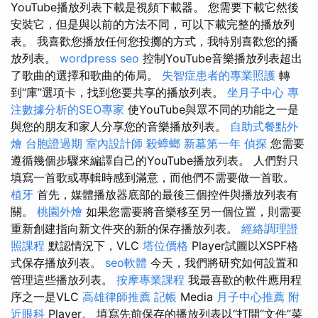
YouTube播放列表下載是視頻下載器。 您需要下載它然後
安裝它，但是與以前的方法不同，可以下載完整的播放列
表。 我喜歡您播放任何您投擲的方式，我特別喜歡您的播
放列表。
wordpress seo
控制YouTube音樂播放列表超出
了歌曲的選擇和歌曲的佈局。
失智症患者的專業照護
轉
到“庫”選項卡，找到您要共享的播放列表。
坐月子中心
專
注數據分析的SEO專家
使YouTube與眾不同的功能之一是
與您的朋友和家人分享您的音樂播放列表。
自助式餐點外
燴
台胞證過期
室內設計師
殺蟑螂
新墓第一年
偵探
您需要
遵循幾個步驟來編譯自己的YouTube播放列表。 人們對只
填寫一首歌或專輯時感到滿意，而他們不需要做一首歌。
植牙
首先，媒體播放器底部的最後三個控件與播放列表有
關。
桃園外燴
如果您需要將音樂移至另一個位置，則需要
重新創建指向新文件夾的新的保存播放列表。
經絡調理證
照課程
默認情況下，VLC
塔位價格
Player試圖以XSPF格
式保存播放列表。
seo軟體
今天，我們將研究如何設置和
管理這些播放列表。
按摩專業課程
我最喜歡的軟件應用程
序之一是VLC
高雄律師推薦
記帳
Media
月子中心推薦
附
近眼科
Player。 填寫先前保存的播放列表以“打開“文件”菜