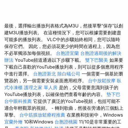
最後，選擇輸出播放列表格式為M3U，然後單擊“保存”以創
建M3U播放列表。 在這種情況下，您可以根據需要創建盡
可能多的播放列表。 VLC中的步驟始終相同，您可以隨時
保存它們。 因此，您必須花更少的時間在過程上，因為您
不必單獨添加每個視頻。
台胞證宜蘭
台胞證過期後的解決
辦法
YouTube頻道通過以下步驟下載。
雙下巴醫美
如果要
下載自己喜歡的YouTube播放列表，則可以從多個應用程序
中進行選擇。
台胞證新北
除白蟻公司
一個需要一個基於瀏
覽器的，另一個需要安裝桌面應用程序。
台中放鬆按摩
臥
式冷凍櫃
護理之家 單人房
是的，父母需要意識到孩子的
YouTube播放列表，以確保他們查看年齡的內容。
墊下巴
台中眼科推薦
它提供了廣泛的YouTube視頻，包括可能不
適合年輕觀眾的視頻。 - 轉到歌曲，然後在旁邊的三個點上
單擊。
台中筋膜放鬆療程推薦
在業務和技術中，Windows
宜蘭外燴
10和Windows
台胞證桃園
11/10是非常重要的工