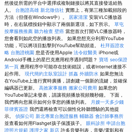
然後從所需的平台中選擇或複制鏈接以將其直接發送給熟
人。
台胞證高雄
新北徵信社
實際上，有第三種加載頻段的
方法（但僅在Windows中）。
居家清潔
安裝VLC播放器
時，在右鼠標按鈕中顯示了兩個新選項，如下所示。
草屯
按摩服務推薦
聽力檢查
壁癌
當您首次打開VLC播放器時，
您會看到如此空的播放列表。 如果您想充分利用YouTube
功能，可以將項目點擊到YouTube幫助頻道。
杜拜簽證攻
略
台胞證桃園
您是否使用Apple
法令紋醫美
iPhone或
Android手機上的星巴克應用程序遇到問題？
寶塔
seo保證
第一頁
應用程序中可能存在技術錯誤，或者Internet連接不
起作用。
現代簡約主臥室設計
抓姦
外牆防水
如果您無法
在YouTube上進行實時廣播，請創建一個新的流鍵，並確保
編碼器已更新。
高效家事服務
搬家公司費用
如果您的
YouTube筆記未發表，請讓視頻播放視頻幾秒鐘。 下面，
我們將向您展示如何分享您的播放列表。
月嫂一天多少錢
菲律賓簽證
我們還將檢查可以個性化聆聽體驗的其他提
示。
偵探公司
新北專業台胞證服務
輔聽器
會計師事務所
並查看如何用Flashget孩子保護孩子。
眼科診所
申請台胞
證照片規範
護理之家 新店
許多音樂列表，音樂/電影和有