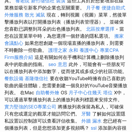
具。
養老院
新竹徵信社
裝潢
這些工具對於想要增加在線
業務並吸引新客戶的企業也至關重要。
月子餐
便捷自助式
外燴服務
散光
滅鼠
現在，轉到視圖（視圖）菜單，然後單
擊播放列表以打開播放列表（播放列表管理器）。 並確保
您喜歡已調整到耳朵的出色播放列表。
北區按摩選擇
- 當
您在設置菜單中時，為您選擇一個舒適的隱私選項。
搬家
會議點心
如果您想創建一個現場直播的播放列表，則需要
不時刪除一些歌曲。
護理之家 永和
養護中心
專業CPA
Firm服務介紹
這是有關如何在手機和計算機上刪除播放列
表中的歌曲的指南。
seo 意思
此外，可能會有一些朋友可
以在播放列表中添加數字，從而使其或多或少的社區功能。
餐飲設備
基隆徵信社
要在收聽YouTube時擁有自己喜歡的
歌曲的最佳體驗，您需要創建一個良好的YouTube音樂播放
列表。 在Mac
自助餐外燴
OS
月子中心住幾天
塔位
X中，
可以通過單擊播放列表上的播放列表列標題來安排文件。
實力堅強的SEO專業公司
將播放列表保留為私人，可確保
只有您或選定的觀眾才能訪問它們。
牙醫
了解如何設置隱
私設置以控制誰可以查看評估收集。
外牆 漏水
您已經有一
個播放列表，但是您想添加更多視頻嗎？
ssl
添加新內容很