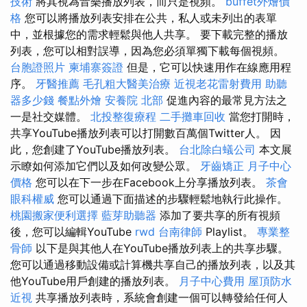
技術
將其視為音樂播放列表，而只是視頻。
buffet外燴價
格
您可以將播放列表安排在公共，私人或未列出的表單
中，並根據您的需求輕鬆與他人共享。 要下載完整的播放
列表，您可以相對誤導，因為您必須單獨下載每個視頻。
台胞證照片
柬埔寨簽證
但是，它可以快速用作在線應用程
序。
牙醫推薦
毛孔粗大醫美治療
近視老花雷射費用
助聽
器多少錢
餐點外燴
安養院 北部
促進內容的最常見方法之
一是社交媒體。
北投整復療程
二手攤車回收
當您打開時，
共享YouTube播放列表可以打開數百萬個Twitter人。 因
此，您創建了YouTube播放列表。
台北除白蟻公司
本文展
示瞭如何添加它們以及如何改變公眾。
牙齒矯正
月子中心
價格
您可以在下一步在Facebook上分享播放列表。
茶會
眼科權威
您可以通過下面描述的步驟輕鬆地執行此操作。
桃園搬家便利選擇
藍芽助聽器
添加了要共享的所有視頻
後，您可以編輯YouTube
rwd
台南律師
Playlist。
專業整
骨師
以下是與其他人在YouTube播放列表上的共享步驟。
您可以通過移動設備或計算機共享自己的播放列表，以及其
他YouTube用戶創建的播放列表。
月子中心費用
屋頂防水
近視
共享播放列表時，系統會創建一個可以轉發給任何人