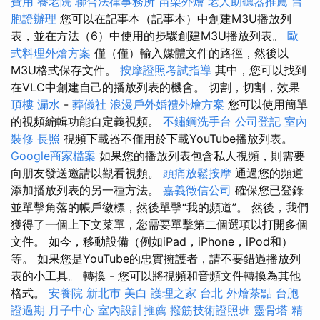
費用
養老院
聯合法律事務所
苗栗外燴
老人助聽器推薦
台
胞證辦理
您可以在記事本（記事本）中創建M3U播放列
表，並在方法（6）中使用的步驟創建M3U播放列表。
歐
式料理外燴方案
僅（僅）輸入媒體文件的路徑，然後以
M3U格式保存文件。
按摩證照考試指導
其中，您可以找到
在VLC中創建自己的播放列表的機會。 切割，切割，效果
頂樓 漏水
-
葬儀社
浪漫戶外婚禮外燴方案
您可以使用簡單
的視頻編輯功能自定義視頻。
不鏽鋼洗手台
公司登記
室內
裝修
長照
視頻下載器不僅用於下載YouTube播放列表。
Google商家檔案
如果您的播放列表包含私人視頻，則需要
向朋友發送邀請以觀看視頻。
頭痛放鬆按摩
通過您的頻道
添加播放列表的另一種方法。
嘉義徵信公司
確保您已登錄
並單擊角落的帳戶徽標，然後單擊“我的頻道”。 然後，我們
獲得了一個上下文菜單，您需要單擊第二個選項以打開多個
文件。 如今，移動設備（例如iPad，iPhone，iPod和）
等。 如果您是YouTube的忠實擁護者，請不要錯過播放列
表的小工具。 轉換 - 您可以將視頻和音頻文件轉換為其他
格式。
安養院 新北市
美白
護理之家 台北
外燴茶點
台胞
證過期
月子中心
室內設計推薦
撥筋技術證照班
靈骨塔
精