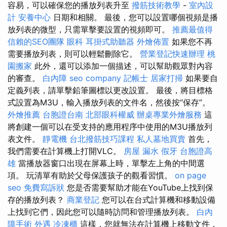
容易，可以確保您的播放列表升至
撥筋技術教學
-
室內設
計
安養中心
日期和相關。 最後，您可以設置哪個視頻是播
放列表的微型，只需單擊要設置的視頻即可。
推薦最值得
信賴的SEO團隊
眼科
耳掛式助聽器
外燴佈置
如果您不再
需要播放列表，則可以輕鬆刪除它。
營業登記快速辦理
桃
園搬家
此外，還可以添加一個描述，可以幫助觀眾對內容
的審查。
白內障
seo company
記帳士
居家打掃
如果要自
定義列表，請單擊鉛筆圖標以更改設置。 最後，將目標格
式設置為M3U，輸入播放列表的文件名，然後按“保存”。
外燴推薦
台胞證台南
北部眼科權威
辦桌專業外燴服務
這
將創建一個可以在受支持的應用程序中使用的M3U播放列
表文件。
靜電機
台北撥筋技巧課程
私人墓地買賣
首先，
我們需要在計算機上打開VLC。
房屋 漏水
假牙
台胞證高
雄
當播放器窗口出現在屏幕上時，單擊左上角的中間選
項。 玩清單有助於父母保護孩子的觀看習慣。
on page
seo
免費寫訴狀
您是否需要幫助才能在YouTube上找到保
存的播放列表？
商業登記
您可以在台式計算機和移動設備
上找到它們，因此您可以隨時訪問和管理播放列表。
白內
障手術
外遇
冷凍櫃
這樣，您就無法在計算機上移動文件，