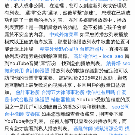
放，私人或非公開。 在這裡，您可以創建新列表或管理現
有列表。 選擇“公共”選項，然後單擊“創建”。 您現在已經成
功創建了一個新的播放列表。 在許多媒體播放器中，播放
列表實際上是一個相當忽略的功能。 您不必擔心孩子會暴
露於不安全的內容。
中式外燴菜單
如果您將播放列表播放
模式以正確的順序放置，那麼替換播放列表中歌曲的位置可
能會派上用場。
精美外燴點心品項
台胞證照片
- 直接在播
放列表標題旁邊找到鉛筆圖標。
高雄徵信社
-
local seo
轉
到YouTube音樂“庫”部分，找到您的播放列表。
納骨塔
seo
搬家費用
會計師證照
播放列表的數據保護對於確定誰可以
訪問他的音樂非常重要。 該網站於2005年2月啟動，顯然
是互聯網上最受歡迎的視頻共享，並且用戶的數量日益增
加。
會計事務所
台灣五大律師事務所
徵信社有用嗎
什麼
是卡式台胞證
換護照
輔聽器推薦
YouTube受歡迎程度的原
因之一是用戶可以創建自己的播放列表和視頻集。
seo公司
台中律師
安養院
如果您想離線查看收藏夾，則需要下載
YouTube播放列表。 任何人都可以查看公共播放列表，而
只有您才能看到私人播放列表。
基隆律師
滅鼠清潔公司
找