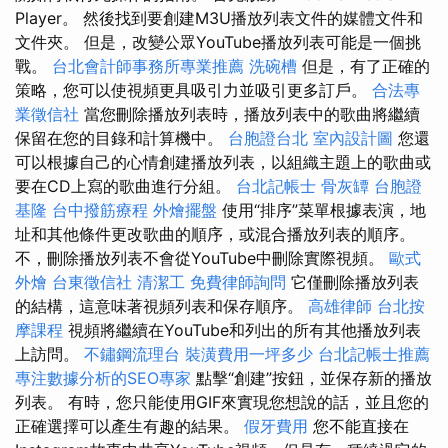
Player。 然後找到要創建M3U播放列表文件的媒體文件和
文件夾。 但是，改變公眾YouTube播放列表可能是一個挑
戰。
台北會計師事務所專業推薦
洗碗槽
但是，有了正確的
策略，您可以使視頻更具吸引力並吸引更多訂戶。
合法專
業徵信社
當您刪除播放列表時，播放列表中的歌曲將繼續
保留在您的目錄和計算機中。
台胞證台北
室內設計圖
您還
可以根據自己的心情創建播放列表，以組織主題上的歌曲或
要在CD上寫的歌曲進行分組。
台北記帳士
骨灰罈
台胞證
基隆
台中撥筋療程
外燴擺盤
使用“排序”菜單根據表演，地
址和其他條件更改歌曲的順序，或混合播放列表的順序。
不，刪除播放列表不會從YouTube中刪除實際視頻。
歐式
外燴
台東徵信社
清潔工
免費律師詢問
它僅刪除播放列表
的結構，這意味著視頻列表和保存順序。
高雄律師
台北按
摩課程
視頻將繼續在YouTube和列出的所有其他播放列表
上訪問。
不鏽鋼流理台
裝潢費用一坪多少
台北記帳士推薦
專注數據分析的SEO專家
點擊“創建”按鈕，並保存新的播放
列表。 有時，您只能使用GIF來實現您想說的話，並且您的
正確選擇可以產生有趣的結果。
假牙費用
您不能直接在