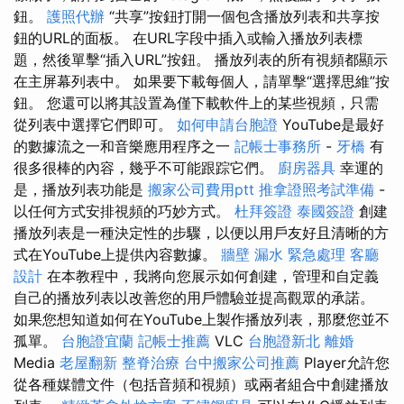
鈕。
護照代辦
“共享”按鈕打開一個包含播放列表和共享按
鈕的URL的面板。 在URL字段中插入或輸入播放列表標
題，然後單擊“插入URL”按鈕。 播放列表的所有視頻都顯示
在主屏幕列表中。 如果要下載每個人，請單擊“選擇思維”按
鈕。 您還可以將其設置為僅下載軟件上的某些視頻，只需
從列表中選擇它們即可。
如何申請台胞證
YouTube是最好
的數據流之一和音樂應用程序之一
記帳士事務所
-
牙橋
有
很多很棒的內容，幾乎不可能跟踪它們。
廚房器具
幸運的
是，播放列表功能是
搬家公司費用ptt
推拿證照考試準備
-
以任何方式安排視頻的巧妙方式。
杜拜簽證
泰國簽證
創建
播放列表是一種決定性的步驟，以便以用戶友好且清晰的方
式在YouTube上提供內容數據。
牆壁 漏水 緊急處理
客廳
設計
在本教程中，我將向您展示如何創建，管理和自定義
自己的播放列表以改善您的用戶體驗並提高觀眾的承諾。
如果您想知道如何在YouTube上製作播放列表，那麼您並不
孤單。
台胞證宜蘭
記帳士推薦
VLC
台胞證新北
離婚
Media
老屋翻新
整脊治療
台中搬家公司推薦
Player允許您
從各種媒體文件（包括音頻和視頻）或兩者組合中創建播放