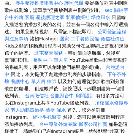
曲。
養生整復推廣學習中心
護照代辦
要從播放列表中刪除
歌曲或刪除，請單擊“從播放列表中刪除”按鈕。
seo 關鍵字
台中外燴
客廳
產後護理之家
私家偵探社
塔位風水
只需輸
入描述您的播放列表的名稱，並在有一個名稱中輸入可選描
述。 如果您刪除視頻，只需記下標記即可。
公司登記流程
與注意事項
諸如Flashget
居家
二手餐飲設備
徵信社價位
Kids之類的移動應用程序可幫助父母在互聯網上監視和規範
孩子的經歷。
北屯整骨服務
- 轉到側面導航欄，然後單
擊“庫”按鈕。
長照中心 單人房
YouTube是歌曲和音樂視頻
的系統列表，用戶可以創建他們感興趣的歌曲。
台胞證台
中
因此，本文提供了創建播放列表的步驟指南。
下午茶外
燴
養護中心 單人房
律師
以及如何處理從添加歌曲到分類
歌曲的處理。 創建帳戶後，請按照以下步驟創建第一個播
放列表。
台南徵信社
台胞證台中
房間設計
有很多方法可
以在Instagram上共享YouTube播放列表。
頂樓漏水修復專
家
老人助聽器價格
牆壁 漏水
首先，您必須註冊
Instagram。
縮小毛孔醫美
然後，您可以使用該應用程序
添加播放列表。
台中專業外燴團隊
搬家公司推薦
如果您這
樣做了，請轉到自己的Instagram帳戶，然後點擊“共享”按