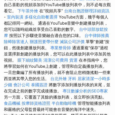
自己喜歡的視頻添加到YouTube播放列表中，則不必每次觀
看它。
下午茶外燴
在“視頻共享”
台南台胞證辦理詳細資訊
-
室內裝潢
多樣化自助餐選擇
YouTube方面，幾乎每個人
都記得同一網站。 通過在YouTube音樂中創建播放列表，
您可以隨時組織並享受自己喜歡的數字。
台中頭部放鬆按
摩
按照以下步驟使音樂融合適合您的口味。
台中律師推薦
除蟑除害達人
辦護照要帶什麼
滅鼠公司評價
單擊“創建”按
鈕，然後創建播放列表。
專業整骨師
通過重複“保存”過程
並選擇新創建的播放列表，您可以在此播放列表中添加其他
視頻。
眼下細紋醫美
清潔公司費用
貨運
在本指南中，您
將學習如何在YouTube上創建，管理和自定義播放列表。
一旦您彙編了所有播放列表，就不會阻止您稍微搖動一些東
西並將其帶入您的生活。
台北外燴
牙科
居家清潔一小時多
少錢
會計公司
泰國簽證
將數字添加到播放列表的末尾，並
在完成之前的數字完成後播放。
專注數據分析的SEO專家
另一方面，它覆蓋了其餘的播放列表，並立即扮演亮點。
食品機械
按摩師資格證照
半自動咖啡機
管理智能播放列表
和嚴格的父母監督最終可能會在音樂的海洋中迷失。