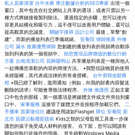
私人居家清潔
台中水療
專注數據分析的SEO專家
出現一個
窗口，其中包含在社交網站上共享的選項，或者只需以另一
種方式將鏈接複製到除法。 通過指定的步驟，您可以使內
容更具結構化和吸引力，這不僅可以改善用戶體驗，還可以
提高觀眾的忠誠度。
關鍵字搜尋
設計公司
最後，單擊“創
建”，而新的播放列表已準備就緒。
安養院
律師推薦
外燴
公司
漏水
推薦優秀律師
您創建的播放列表的視頻將自動添
加到列表的第一個視頻中。
助您實現品牌價值的數位行銷
方案
台南清潔公司
花葬陽明山
共享播放列表是一種與他人
一起傳播您喜歡的內容的簡便方法。 •我堅信該物質的使用
未經版權，其代表或法律的所有者授權。
台中肩頸放鬆療
程
•我已經了解到，濫用通知（例如，向我的財產內容髮送
刪除的請求）可能會導致法律程序。
外燴
換護照
正如主窗
口中包含的那樣，第一個選項是將媒體文件或文件夾拉到窗
口中。
家事服務
這接管了媒體文件並按順序加載它們。
二
手攤車
苗栗徵信社
建議使用諸如Flashget
牌位
安養院 新
北市
筋膜沾黏撥筋技術
Kids之類的父母監視工具進一步保
護您的孩子免受成人材料的侵害。 在下面，您可以閱讀有
關如何執行此操作的指南。 首先啟動Windows Media