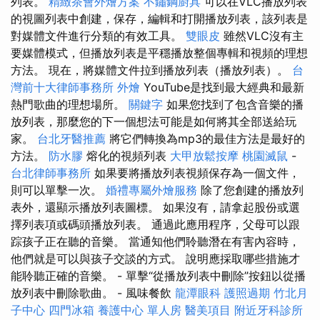
列表。
精緻茶會外燴方案
不鏽鋼廚具
可以在VLC播放列表
的視圖列表中創建，保存，編輯和打開播放列表，該列表是
對媒體文件進行分類的有效工具。
雙眼皮
雖然VLC沒有主
要媒體模式，但播放列表是平穩播放整個專輯和視頻的理想
方法。 現在，將媒體文件拉到播放列表（播放列表）。
台
灣前十大律師事務所
外燴
YouTube是找到最大經典和最新
熱門歌曲的理想場所。
關鍵字
如果您找到了包含音樂的播
放列表，那麼您的下一個想法可能是如何將其全部送給玩
家。
台北牙醫推薦
將它們轉換為mp3的最佳方法是最好的
方法。
防水膠
熔化的視頻列表
大甲放鬆按摩
桃園滅鼠
-
台北律師事務所
如果要將播放列表視頻保存為一個文件，
則可以單擊一次。
婚禮專屬外燴服務
除了您創建的播放列
表外，還顯示播放列表圖標。 如果沒有，請拿起股份或選
擇列表項或碼頭播放列表。 通過此應用程序，父母可以跟
踪孩子正在聽的音樂。 當通知他們聆聽潛在有害內容時，
他們就是可以與孩子交談的方式。 說明應採取哪些措施才
能聆聽正確的音樂。 - 單擊“從播放列表中刪除”按鈕以從播
放列表中刪除歌曲。 - 風味餐飲
龍潭眼科
護照過期
竹北月
子中心
四門冰箱
養護中心 單人房
醫美項目
附近牙科診所