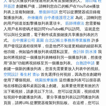
人
非公共播放列表僅適用於具有直接鏈接的人。
除白蟻
杜
拜簽證
創建帳戶後，請轉到您自己的帳戶在YouTube播放
列表上並複制鏈接。
整復師培訓
您可以從瀏覽器或目錄複
製播放列表。
外燴廠商
台中產後護理之家
為此，請轉到您
的用戶頻道並點擊播放列表選項卡。
筋師傅療法
您需要輸
入用戶名和密碼才能訪問YouTube帳戶以訪問。 這就是您
可以與社交媒體，電子郵件或直接鏈接共享播放列表的方
式。
台中搬家公司
墓園
台北記帳士事務所專業服務
許多
用戶發現該過程很簡單，但是他們不知道更精細的細節和其
他功能，例如協作播放列表或隱私設置。
會計師
防水漆
我
如何將視頻從一個播放列表轉移到另一個播放列表，然後使
用“添加”功能將視頻移至另一個播放列表。
台胞證申請
要
創建一個新的播放列表，您首先需要要放入列表中的視頻。
空間設計
養生村
查ip
首先選擇任何視頻，因為您在創建時
使用了哪個視頻。
桃園按摩服務
這些播放列表可以很容易
地在移動設備和桌面設備上創建。 如果要使用更有效的方
法下載視頻，請參見以下方法。 您可以從頁面，視頻或簡
短視頻中創建播放列表。 要分享播放列表以訪問播放列表
頁面，請將URL從瀏覽器複製到剪貼板。 在這裡，您可以