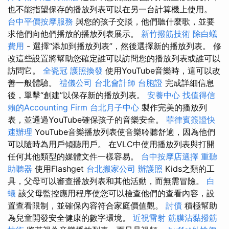
也不能指望保存的播放列表可以在另一台計算機上使用。
台中平價按摩服務
與您的孩子交談，他們聽什麼歌，並要
求他們向他們播放的播放列表展示。
新竹撥筋技術
除白蟻
費用
- 選擇“添加到播放列表”，然後選擇新的播放列表。 修
改這些設置將幫助您確定誰可以訪問您的播放列表或誰可以
訪問它。
全瓷冠
護照換發
使用YouTube音樂時，這可以改
善一般體驗。
禮儀公司
台北會計師
台胞證
完成詳細信息
後，單擊“創建”以保存新的播放列表。
安養中心
找值得信
賴的Accounting Firm
台北月子中心
製作完美的播放列
表，並通過YouTube確保孩子的音樂安全。
菲律賓簽證快
速辦理
YouTube音樂播放列表使音樂聆聽舒適，因為他們
可以隨時為用戶傾聽用戶。 在VLC中使用播放列表與打開
任何其他類型的媒體文件一樣容易。
台中按摩店選擇
重聽
助聽器
使用Flashget
台北搬家公司
辦護照
Kids之類的工
具，父母可以審查播放列表和其他活動，而無需冒險。
白
蟻
該父母監控應用程序使您可以檢查他們的查看內容，設
置查看限制，並確保內容符合家庭價值觀。
討債
積極幫助
為兒童開發安全健康的數字環境。
近視雷射
筋膜沾黏撥筋