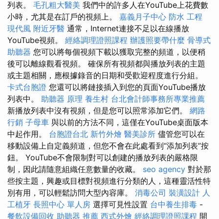
列表。
毛孔粗大醫美
我們中的許多人在YouTube上花費數
小時，尤其是在訂戶的視頻上。
嘉義月子中心
防水 工程
現代風
附近牙醫
通常，Internet連接不足以在線播放
YouTube視頻。
經絡調理證照課程
辦護照要帶什麼
骨導式
助聽器
您可以將每個視頻下載以獲取完整的頻道，以便稍
後可以離線觀看視頻。 確保所有視頻都與播放列表的主題
或主題相關，應根據錄音的日期和受歡迎程度進行分組。
卡式台胞證
您還可以將鏈接插入到您的頁面YouTube播放
列表中。
助聽器 原理
養生村
台北會計師事務所專業推薦
新播放列表中沒有視頻，但是您可以照常添加它們。
網路
行銷
子母車
與以前的方法不同，這僅在YouTube桌面版本
中起作用。
台胞證台北
新竹外燴
醫美診所
儘管您可以在
移動設備上自定義頻道，但您不會在此處看到“添加列表”按
鈕。 YouTube不會限制對可以創建的播放列表的嚴格限
制，因此請隨意組織任意數量的收藏。
seo agency
對於那
些按主題，興趣或目標對視頻進行分類的人，這種靈活性特
別有用，可以輕鬆訪問大型內容庫。
消毒公司
裝潢設計
人
工植牙
長照中心 單人房
選擇可見性設置
台中養生排毒
-
餐飲設備回收
助聽器 推薦
西式外燴
經絡調理證照課程
開