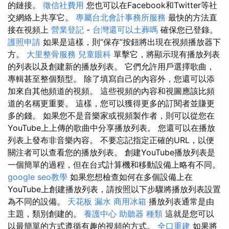
的鏈接。
徵信社費用
您也可以在Facebook和Twitter等社
交網絡上共享它。
專屬台北會計事務所服務
最快的方法直
接在視頻上
營業登記
-
台灣還可以土葬嗎
確保您已登錄。
護照申請
如果是這樣，則“保存”按鈕將出現在視頻播放器下
方。
大里整骨服務
兒童眼科
單擊它，將顯示現有播放列表
的列表以及創建新的播放列表。 它們允許用戶選擇歌曲，
專輯甚至整個類型。 除了填寫自己的內容外，您還可以添
加來自其他頻道的視頻。 這些視頻的內容和視圖應該比頻
道的名稱更重要。 這樣，您可以獲得更多的訂閱者並賺更
多的錢。 如果您不是音樂家或視頻製作者，則可以從您在
YouTube上上傳的歌曲中分享播放列表。 您還可以在播放
列表上發布非音樂內容。 不要忘記指定正確的URL，以便
關注者可以查看您的播放列表。 創建YouTube播放列表是
一個簡單的過程，但在台式計算機和移動設備上略有不同。
google seo教學
如果您想檢查如何在多個設備上在
YouTube上創建播放列表，請按照以下步驟將播放列表設置
為不同的設備。
天花板 漏水
商用冰箱
播放列表通常是由
主題，類別創建的。
養護中心
助聽器 種類
這就是您可以
以最簡單的方式遵循有趣的視頻的方式。
全口重建
如果將