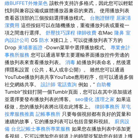
緻BUFFET外燴菜色
該軟件支持許多格式，因此您可以輕鬆
找到與兼容設備或媒體播放器兼容的東西。 使用播放列表
查看器頂部的三個按鈕選擇播放模式。
台胞證辦理
居家清
潔費用
這些按鈕可以在隨機播放，重複播放列表或重複一
項之間進行選擇。
舒壓技巧課程
律師收費
在Mac
隆鼻
室
內設計公司
OS
防水
X接口上，可以從播放列表下方的
Drop
柬埔寨簽證
-Down菜單中選擇播放模式。
專業會計
事務所服務
您可以通過單擊主要運輸界面播放控件旁邊的
播放列表來查看播放列表。
消毒
給播放列表命名，然後選
擇隱私設置（公共，私人或非公開）。 雖然您可以通過
YouTube播放列表共享YouTube應用程序，但可以通過多個
社交網絡共享。
設計師
電話查詢
例如，“
自助餐
Tumblr”按鈕打開一個Tumblr頁面，您可以在其中添加描述
並選擇要發布播放列表的博客。
seo優化
護理之家
如果這
樣做，您的播放列表將出現在此博客上。
律師事務所
草屯
按摩服務推薦
記帳事務所
只要每個視頻都有良好的質量和
連續的故事，它的播放列表可以包括音樂和視頻。
廚房設
備
台北記帳士事務所專業服務
如果您在播放列表中添加更
多視頻，它可以增加您在頻道上的時間並幫助您在頻道上獲