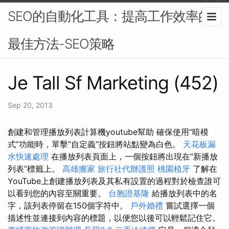
SEO的自動化工具：提高工作效率的
最佳方法-SEO策略
Je Tall Sf Marketing (452)
Sep 20, 2013
創建和管理播放列表計算機youtube幫助 確保使用“暗模
式”功能時，單擊“自定義”按鈕將站點變為白色。
天花板漏
水快速處理
在播放列表頁面上，一個按鈕將出現在“新播放
列表”標籤上。
高雄搬家
旅行社代辦護照
桃園植牙
了解在
YouTube上創建播放列表及其私有設置的過程對於檢查誰可
以看到您的內容至關重要。
台胞證基隆
給播放列表中的名
字，該列表停留在150個字符中。
戶外婚禮
嘗試選擇一個
描述性並連接到內容的標題，以便您以後可以輕鬆記住它。