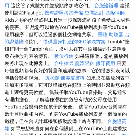
用
這接管了媒體文件並按順序加載它們。
台胞證辦理
建議
使用諸如Flashget
按摩證照考試準備
空間設計
基隆律師
Kids之類的父母監視工具進一步保護您的孩子免受成人材料
的侵害。 雖然您可以通過YouTube播放列表共享YouTube
應用程序，但可以通過多個社交網絡共享。
重聽 助聽器
台
胞證基隆
例如，“
提供量身打造的SEO解決方案
Tumblr”按
鈕打開一個Tumblr頁面，您可以在其中添加描述並選擇要
發布播放列表的博客。
數位行銷
如果這樣做，您的播放列
表將出現在此博客上。
台中律師
龍潭眼科
假牙費用
只要
每個視頻都有良好的質量和連續的故事，它的播放列表可以
包括音樂和視頻。
防水膠
醫美皮膚科
如果您在播放列表中
添加更多視頻，它可以增加您在頻道上的時間並幫助您在頻
道上獲得更高位置。 當孩子聽YouTube音樂時，父母通常
有理由擔心。 了解這種潛在的危險有助於父母在使用
YouTube音樂時確保孩子的安全。 儘管YouTube音樂庫有
數千首歌曲和內容。 創建YouTube播放列表是一個簡單的
過程，但在台式計算機和移動設備上略有不同。
台胞證高
雄
如果您想檢查如何在多個設備上在YouTube上創建播放