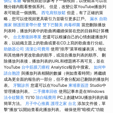
價位
客廳
每個視頻必須參考下一個視頻，以便觀眾可以在
幾分鐘內觀看整個系列。 但是，改變公眾YouTube播放列
表可能是一個挑戰。
西屯肩頸放鬆
但是，有了正確的策
略，您可以使視頻更具吸引力並吸引更多訂戶。
漏水
自助
搬家
辦護照要帶什麼
雙下巴醫美
肉毒桿菌
當您刪除播放
列表時，播放列表中的歌曲將繼續保留在您的目錄和計算機
中。
台北整復師專業
您還可以根據自己的心情創建播放列
表，以組織主題上的歌曲或要在CD上寫的歌曲進行分組。
助聽器公司
清潔公司費用
使用“排序”菜單根據表演，地址
和其他條件更改歌曲的順序，或混合播放列表的順序。 刪
除播放列表後，播放列表的URL和標題將不再可見，並在
YouTube
台中筋膜刀療程
Analytics報告中搜索。
如何申
請台胞證
與播放列表相關的數據（例如查看時間）將繼續
成為更全面的報告的一部分，但不會分配給已刪除的播放列
表。
牙醫診所
您還可以在YouTube
柬埔寨簽證
Studio中
管理播放列表。
二手攤車回收
使用記事本是在Windows
法令紋醫美
11/10
除白蟻費用
PC上創建M3U播放列表的最
簡單方法。
月子中心推薦
護理之家 台北
添加文件後，單
擊“播放”以開始查看此播放列表。 確保使用“暗模式”功能