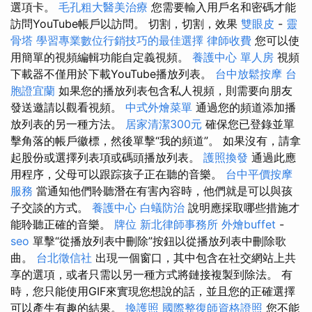
選項卡。
毛孔粗大醫美治療
您需要輸入用戶名和密碼才能
訪問YouTube帳戶以訪問。 切割，切割，效果
雙眼皮
-
靈
骨塔
學習專業數位行銷技巧的最佳選擇
律師收費
您可以使
用簡單的視頻編輯功能自定義視頻。
養護中心 單人房
視頻
下載器不僅用於下載YouTube播放列表。
台中放鬆按摩
台
胞證宜蘭
如果您的播放列表包含私人視頻，則需要向朋友
發送邀請以觀看視頻。
中式外燴菜單
通過您的頻道添加播
放列表的另一種方法。
居家清潔300元
確保您已登錄並單
擊角落的帳戶徽標，然後單擊“我的頻道”。 如果沒有，請拿
起股份或選擇列表項或碼頭播放列表。
護照換發
通過此應
用程序，父母可以跟踪孩子正在聽的音樂。
台中平價按摩
服務
當通知他們聆聽潛在有害內容時，他們就是可以與孩
子交談的方式。
養護中心
白蟻防治
說明應採取哪些措施才
能聆聽正確的音樂。
牌位
新北律師事務所
外燴buffet
-
seo
單擊“從播放列表中刪除”按鈕以從播放列表中刪除歌
曲。
台北徵信社
出現一個窗口，其中包含在社交網站上共
享的選項，或者只需以另一種方式將鏈接複製到除法。 有
時，您只能使用GIF來實現您想說的話，並且您的正確選擇
可以產生有趣的結果。
換護照
國際整復師資格證照
您不能