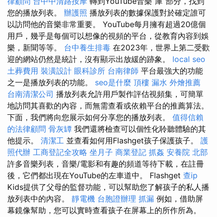
律顧問
台中中清路按摩
轉到YouTube音樂“庫”部分，找到
您的播放列表。
辦護照
播放列表的數據保護對於確定誰可
以訪問他的音樂非常重要。 YouTube每月擁有超過20億個
用戶，幾乎是每個可以想像的視頻的平台，從教育內容到娛
樂，新聞等等。
台中養生排毒
在2023年，世界上第二受歡
迎的網站仍然是統計，沒有顯示出放緩的跡象。
local seo
土葬費用
裝潢設計
眼科診所
台南律師
平台最強大的功能
之一是播放列表的功能。
seo是什麼
頂樓 漏水
外燴推薦
台南清潔公司
播放列表允許用戶製作評估視頻集，可簡單
地訪問其喜歡的內容，而無需查看或依賴平台的推薦算法。
下面，我們將向您展示如何分享您的播放列表。
值得信賴
的法律顧問
骨灰罈
我們還將檢查可以個性化聆聽體驗的其
他提示。
清潔工
並查看如何用Flashget孩子保護孩子。
護
照代辦
工商登記全攻略
坐月子
商業登記
抓姦
安養院 北部
許多音樂列表，音樂/電影和有趣的頻道等待下載，在註冊
後，它們都出現在YouTube的左車道中。 Flashget
查ip
Kids提供了父母的監督功能，可以幫助您了解孩子的私人播
放列表中的內容。
靜電機
台胞證辦理
抓漏
例如，借助屏
幕鏡像幫助，您可以實時查看孩子在屏幕上的所作所為。