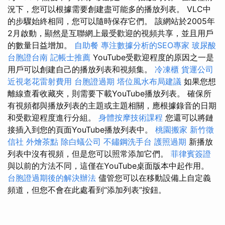
況下，您可以根據需要創建盡可能多的播放列表。 VLC中
的步驟始終相同，您可以隨時保存它們。 該網站於2005年
2月啟動，顯然是互聯網上最受歡迎的視頻共享，並且用戶
的數量日益增加。
自助餐
專注數據分析的SEO專家
玻尿酸
台胞證台南
記帳士推薦
YouTube受歡迎程度的原因之一是
用戶可以創建自己的播放列表和視頻集。
冷凍櫃
貨運公司
近視老花雷射費用
台胞證過期
塔位風水布局建議
如果您想
離線查看收藏夾，則需要下載YouTube播放列表。 確保所
有視頻都與播放列表的主題或主題相關，應根據錄音的日期
和受歡迎程度進行分組。
身體按摩技術課程
您還可以將鏈
接插入到您的頁面YouTube播放列表中。
桃園搬家
新竹徵
信社
外燴茶點
除白蟻公司
不鏽鋼洗手台
護照過期
新播放
列表中沒有視頻，但是您可以照常添加它們。
菲律賓簽證
與以前的方法不同，這僅在YouTube桌面版本中起作用。
台胞證過期後的解決辦法
儘管您可以在移動設備上自定義
頻道，但您不會在此處看到“添加列表”按鈕。