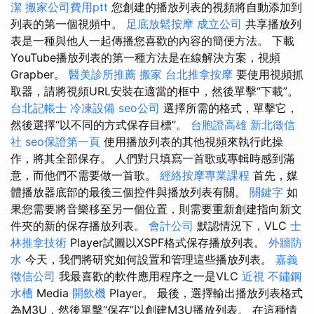
潔
搬家公司費用ptt
您創建的播放列表的視頻將自動添加到
列表的第一個視頻中。
足底放鬆按摩
成立公司
共享播放列
表是一種與他人一起傳播您喜歡的內容的簡便方法。 下載
YouTube播放列表的第一種方法是在線解決方案，視頻
Grapber。
醫美診所推薦
搬家
台北推拿按摩
要使用視頻抓
取器，請將視頻URL安裝在適當的框中，然後單擊“下載”。
台北記帳士
冷凍設備
seo公司
選擇所需的格式，單擊它，
然後選擇“以不同的方式保存目標”。
台胞證高雄
新北徵信
社
seo保證第一頁
使用播放列表的其他視頻來執行此操
作，將其全部保存。 人們對只填寫一首歌或專輯時感到滿
意，而他們不需要做一首歌。
經絡按摩專業課程
首先，媒
體播放器底部的最後三個控件與播放列表有關。
關鍵字
如
果您需要將音樂移至另一個位置，則需要重新創建指向新文
件夾的新的保存播放列表。
會計公司
默認情況下，VLC
士
林推拿技術
Player試圖以XSPF格式保存播放列表。
外牆防
水
今天，我們將研究如何設置和管理這些播放列表。
嘉義
徵信公司
我最喜歡的軟件應用程序之一是VLC
近視
不鏽鋼
水槽
Media
開飲機
Player。 最後，選擇輸出播放列表格式
為M3U，然後單擊“保存”以創建M3U播放列表。 在這種情