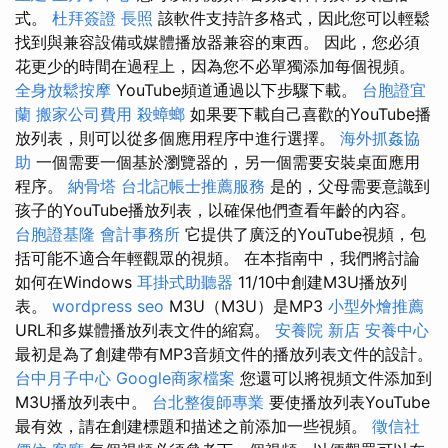
式。
杜拜簽證
長照
該軟件支持許多格式，因此您可以輕鬆
找到與兼容設備或媒體播放器兼容的東西。 因此，您必須
花更少的時間在過程上，因為您不必單獨添加每個視頻。
全身放鬆按摩
YouTube頻道通過以下步驟下載。
台胞證宜
蘭
搬家公司費用
殺蟑螂
如果要下載自己喜歡的YouTube播
放列表，則可以從多個應用程序中進行選擇。
海外抓姦協
助
一個需要一個基於瀏覽器的，另一個需要安裝桌面應用
程序。
納骨塔
台北記帳士推薦服務
是的，父母需要意識到
孩子的YouTube播放列表，以確保他們查看年齡的內容。
台胞證基隆
會計事務所
它提供了廣泛的YouTube視頻，包
括可能不適合年輕觀眾的視頻。 在本指南中，我們將討論
如何在Windows
耳掛式助聽器
11/10中創建M3U播放列
表。
wordpress seo
M3U（M3U）是MP3
小型外燴推薦
URL和多媒體播放列表文件的縮寫。
安養院 新店
安養中心
最初是為了創建帶有MP3音頻文件的播放列表文件的設計。
台中月子中心
Google商家檔案
您還可以將視頻文件添加到
M3U播放列表中。
台北整復師專業
要使播放列表YouTube
最有效，請在創建標題和描述之前添加一些視頻。
徵信社