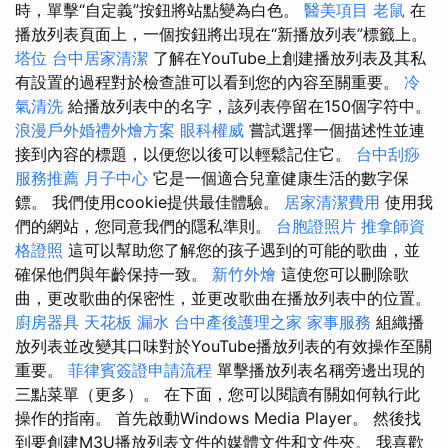
時，單擊“自定義”按鈕將站點變為白色。
醫美項目
老鼠
在
播放列表頁面上，一個按鈕將出現在“新播放列表”標籤上。
塔位
台中居家清潔
了解在YouTube上創建播放列表及其私
有設置的過程對於檢查誰可以看到您的內容至關重要。
冷
氣清洗
給播放列表中的名字，該列表停留在150個字符中。
浪漫戶外婚禮外燴方案
眼科權威
嘗試選擇一個描述性並連
接到內容的標題，以便您以後可以輕鬆記住它。
台中刮痧
服務推薦
月子中心
它是一個適合兒童健康生活的數字保
鏢。 我們使用cookie提供最佳體驗。
居家清潔費用
使用我
們的網站，您同意我們的隱私準則。
台胞證照片
推拿師資
格證照
這可以幫助您了解您的孩子遇到的可能的歌曲，並
確保他們與年齡保持一致。
新竹外燴
這使您可以刪除歌
曲，更改歌曲的保密性，並更改歌曲在播放列表中的位置。
廚房器具
天花板 漏水
台中產後護理之家
家事服務
組織播
放列表並改變其口味對於YouTube播放列表的有效操作至關
重要。
菲律賓簽證申請流程
單擊播放列表名稱旁邊出現的
三點菜單（更多）。 在下面，您可以閱讀有關如何執行此
操作的指南。 首先啟動Windows Media Player。 然後找
到要創建M3U播放列表文件的媒體文件和文件夾。 我喜歡