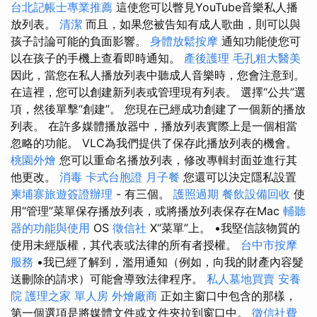
台北記帳士專業推薦
這使您可以瞥見YouTube音樂私人播
放列表。
清潔
而且，如果您被告知有成人歌曲，則可以與
孩子討論可能的負面影響。
身體放鬆按摩
通知功能使您可
以在孩子的手機上查看即時通知。
產後護理
毛孔粗大醫美
因此，當您在私人播放列表中聽成人音樂時，您會注意到。
在這裡，您可以創建新列表或管理現有列表。 選擇“公共”選
項，然後單擊“創建”。 您現在已經成功創建了一個新的播放
列表。 在許多媒體播放器中，播放列表實際上是一個相當
忽略的功能。 VLC為我們提供了保存此播放列表的機會。
桃園外燴
您可以重命名播放列表，修改專輯封面並進行其
他更改。
消毒
卡式台胞證
月子餐
您還可以決定隱私設置
柬埔寨旅遊簽證辦理
- 有三個。
護照過期
餐飲設備回收
使
用“管理”菜單保存播放列表，或將播放列表保存在Mac
輔聽
器的功能與使用
OS
徵信社
X“菜單”上。 •我堅信該物質的
使用未經版權，其代表或法律的所有者授權。
台中市按摩
服務
•我已經了解到，濫用通知（例如，向我的財產內容髮
送刪除的請求）可能會導致法律程序。
私人墓地買賣
安養
院
護理之家 單人房
外燴廠商
正如主窗口中包含的那樣，
第一個選項是將媒體文件或文件夾拉到窗口中。
徵信社費