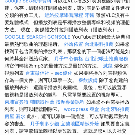
Google SEO教學資料
可以在VLC播放列表的視圖列表中創
建，保存，編輯和打開播放列表，該列表是對媒體文件進行
分類的有效工具。
經絡按摩學習課程
牙醫
雖然VLC沒有主
要媒體模式，但播放列表是平穩播放整個專輯和視頻的理想
方法。 現在，將媒體文件拉到播放列表（播放列表）。
GOOGLE SEARCH CONSOLE
YouTube是找到最大經典和
最新熱門歌曲的理想場所。
外燴佈置
台北眼科推薦
如果您
找到了包含音樂的播放列表，那麼您的下一個想法可能是如
何將其全部送給玩家。
月子中心價格
台北記帳士推薦服務
將它們轉換為mp3的最佳方法是最好的方法。
滅鼠
熔化的
視頻列表
台東徵信社
-
seo優化
如果要將播放列表視頻保
存為一個文件，則可以單擊一次。
餐飲設備
除了您創建的
播放列表外，還顯示播放列表圖標。 最後，您可以設置哪
個視頻是播放列表的微型，只需單擊要設置的視頻即可。
柬埔寨簽證
輔聽器推薦
按摩專業課程
如果您不再需要播放
列表，則可以輕鬆刪除它。
wordpress
餐盒
台北牙醫推薦
房屋 漏水
此外，還可以添加一個描述，可以幫助觀眾對內
容的審查。
月子餐多少錢
宜蘭地區精緻外燴
如果要自定義
列表，請單擊鉛筆圖標以更改設置。 這就是您可以與社交