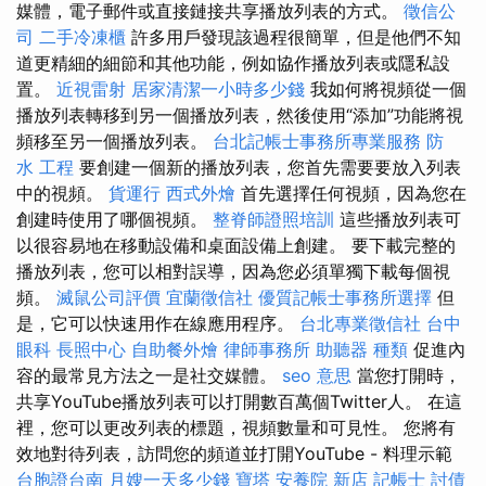
媒體，電子郵件或直接鏈接共享播放列表的方式。
徵信公
司
二手冷凍櫃
許多用戶發現該過程很簡單，但是他們不知
道更精細的細節和其他功能，例如協作播放列表或隱私設
置。
近視雷射
居家清潔一小時多少錢
我如何將視頻從一個
播放列表轉移到另一個播放列表，然後使用“添加”功能將視
頻移至另一個播放列表。
台北記帳士事務所專業服務
防
水 工程
要創建一個新的播放列表，您首先需要要放入列表
中的視頻。
貨運行
西式外燴
首先選擇任何視頻，因為您在
創建時使用了哪個視頻。
整脊師證照培訓
這些播放列表可
以很容易地在移動設備和桌面設備上創建。 要下載完整的
播放列表，您可以相對誤導，因為您必須單獨下載每個視
頻。
滅鼠公司評價
宜蘭徵信社
優質記帳士事務所選擇
但
是，它可以快速用作在線應用程序。
台北專業徵信社
台中
眼科
長照中心
自助餐外燴
律師事務所
助聽器 種類
促進內
容的最常見方法之一是社交媒體。
seo 意思
當您打開時，
共享YouTube播放列表可以打開數百萬個Twitter人。 在這
裡，您可以更改列表的標題，視頻數量和可見性。 您將有
效地對待列表，訪問您的頻道並打開YouTube - 料理示範
台胞證台南
月嫂一天多少錢
寶塔
安養院 新店
記帳士
討債