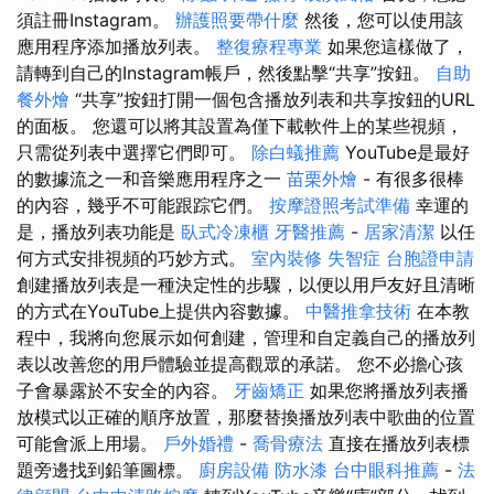
須註冊Instagram。
辦護照要帶什麼
然後，您可以使用該
應用程序添加播放列表。
整復療程專業
如果您這樣做了，
請轉到自己的Instagram帳戶，然後點擊“共享”按鈕。
自助
餐外燴
“共享”按鈕打開一個包含播放列表和共享按鈕的URL
的面板。 您還可以將其設置為僅下載軟件上的某些視頻，
只需從列表中選擇它們即可。
除白蟻推薦
YouTube是最好
的數據流之一和音樂應用程序之一
苗栗外燴
- 有很多很棒
的內容，幾乎不可能跟踪它們。
按摩證照考試準備
幸運的
是，播放列表功能是
臥式冷凍櫃
牙醫推薦
-
居家清潔
以任
何方式安排視頻的巧妙方式。
室內裝修
失智症
台胞證申請
創建播放列表是一種決定性的步驟，以便以用戶友好且清晰
的方式在YouTube上提供內容數據。
中醫推拿技術
在本教
程中，我將向您展示如何創建，管理和自定義自己的播放列
表以改善您的用戶體驗並提高觀眾的承諾。 您不必擔心孩
子會暴露於不安全的內容。
牙齒矯正
如果您將播放列表播
放模式以正確的順序放置，那麼替換播放列表中歌曲的位置
可能會派上用場。
戶外婚禮
-
喬骨療法
直接在播放列表標
題旁邊找到鉛筆圖標。
廚房設備
防水漆
台中眼科推薦
-
法