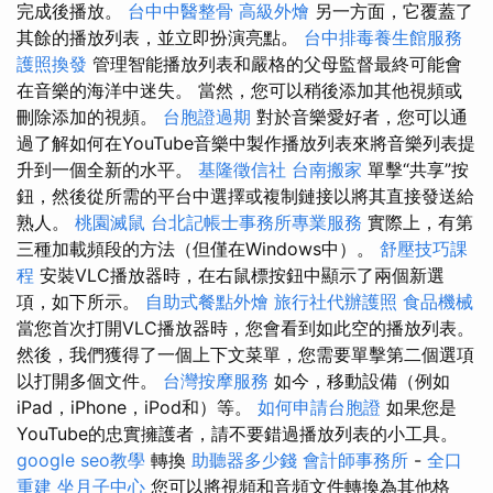
完成後播放。
台中中醫整骨
高級外燴
另一方面，它覆蓋了
其餘的播放列表，並立即扮演亮點。
台中排毒養生館服務
護照換發
管理智能播放列表和嚴格的父母監督最終可能會
在音樂的海洋中迷失。 當然，您可以稍後添加其他視頻或
刪除添加的視頻。
台胞證過期
對於音樂愛好者，您可以通
過了解如何在YouTube音樂中製作播放列表來將音樂列表提
升到一個全新的水平。
基隆徵信社
台南搬家
單擊“共享”按
鈕，然後從所需的平台中選擇或複制鏈接以將其直接發送給
熟人。
桃園滅鼠
台北記帳士事務所專業服務
實際上，有第
三種加載頻段的方法（但僅在Windows中）。
舒壓技巧課
程
安裝VLC播放器時，在右鼠標按鈕中顯示了兩個新選
項，如下所示。
自助式餐點外燴
旅行社代辦護照
食品機械
當您首次打開VLC播放器時，您會看到如此空的播放列表。
然後，我們獲得了一個上下文菜單，您需要單擊第二個選項
以打開多個文件。
台灣按摩服務
如今，移動設備（例如
iPad，iPhone，iPod和）等。
如何申請台胞證
如果您是
YouTube的忠實擁護者，請不要錯過播放列表的小工具。
google seo教學
轉換
助聽器多少錢
會計師事務所
-
全口
重建
坐月子中心
您可以將視頻和音頻文件轉換為其他格