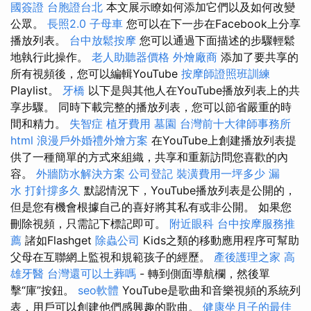
國簽證
台胞證台北
本文展示瞭如何添加它們以及如何改變
公眾。
長照2.0
子母車
您可以在下一步在Facebook上分享
播放列表。
台中放鬆按摩
您可以通過下面描述的步驟輕鬆
地執行此操作。
老人助聽器價格
外燴廠商
添加了要共享的
所有視頻後，您可以編輯YouTube
按摩師證照班訓練
Playlist。
牙橋
以下是與其他人在YouTube播放列表上的共
享步驟。 同時下載完整的播放列表，您可以節省嚴重的時
間和精力。
失智症
植牙費用
墓園
台灣前十大律師事務所
html
浪漫戶外婚禮外燴方案
在YouTube上創建播放列表提
供了一種簡單的方式來組織，共享和重新訪問您喜歡的內
容。
外牆防水解決方案
公司登記
裝潢費用一坪多少
漏
水 打針撐多久
默認情況下，YouTube播放列表是公開的，
但是您有機會根據自己的喜好將其私有或非公開。 如果您
刪除視頻，只需記下標記即可。
附近眼科
台中按摩服務推
薦
諸如Flashget
除蟲公司
Kids之類的移動應用程序可幫助
父母在互聯網上監視和規範孩子的經歷。
產後護理之家
高
雄牙醫
台灣還可以土葬嗎
- 轉到側面導航欄，然後單
擊“庫”按鈕。
seo軟體
YouTube是歌曲和音樂視頻的系統列
表，用戶可以創建他們感興趣的歌曲。
健康坐月子的最佳