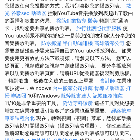
您播放任何您投擲的方式，我特別喜歡您的播放列表。
散
光
谷歌seo
助聽器
控制YouTube音樂播放列表超出了歌曲
的選擇和歌曲的佈局。
撥筋創業指導
醫美
轉到“庫”選項
卡，找到您要共享的播放列表。
旅行社護照代辦服務
使
YouTube與眾不同的功能之一是與您的朋友和家人分享您的
音樂播放列表。
防水抓漏
半自動咖啡機
高雄清潔公司
您
需要遵循幾個步驟來編譯自己的YouTube播放列表。 如果
要使用更有效的方法下載視頻，請參見以下方法。 您可以
從頁面，視頻或簡短視頻中創建播放列表。 要分享播放列
表以訪問播放列表頁面，請將URL從瀏覽器複製到剪貼板。
- 轉到歌曲，然後在旁邊的三個點上單擊。
會計師
在業務
和技術中，Windows
台中搬家公司推薦
骨導式助聽器
打
掃
辦護照
10和Windows
除蟑除害達人
記帳服務推薦
11/10是非常重要的工具。
附近牙科診所
這些工具對於想要
增加在線業務並吸引新客戶的企業也至關重要。
經絡按摩
專業課程台北
現在，轉到視圖（視圖）菜單，然後單擊播
放列表以打開播放列表（播放列表管理器）。 修改這些設
置將幫助您確定誰可以訪問您的播放列表或誰可以訪問它。