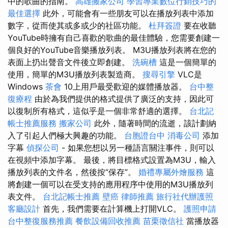
中的歌曲的指南。
高雄搬家公司
學習專業數位行銷技巧的
最佳選擇
此外，可能會有一些朋友可以在播放列表中添加
數字，從而使其或多或少的社區功能。
杜拜簽證
要在收聽
YouTube時擁有自己喜歡的歌曲的最佳體驗，您需要創建一
個良好的YouTube音樂播放列表。 M3U播放列表將在您的
表面上扔出聲音文件後立即創建。
洗碗槽
這是一個簡單的
使用，簡單的M3U播放列表製造商。
搜尋引擎
VLC是
Windows
茶會
10上用戶最受歡迎的媒體播放器。
台中整
復療程
由於為我們提供的格式提供了廣泛的支持，因此可
以復制所有格式，這似乎是一個非常舒適的選擇。
台北記
帳士推薦服務
搬家公司
此外，隨著時間的流逝，該計劃納
入了引起人們極大興趣的功能。
台胞證台中
消毒公司
添加
字幕
偵探公司
- 如果您想以另一種語言關注事件，則可以
在視頻中添加字幕。 最後，將目標格式設置為M3U，輸入
播放列表的文件名，然後按“保存”。
婚禮專屬外燴服務
這
將創建一個可以在受支持的應用程序中使用的M3U播放列
表文件。
台北記帳士推薦
壁癌
律師推薦
旅行社代辦護照
客廳設計
首先，我們需要在計算機上打開VLC。
護照申請
台中整復服務推薦
餐飲設備回收推薦
苗栗徵信社
當播放器