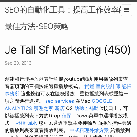
SEO的自動化工具：提高工作效率的
最佳方法-SEO策略
Je Tall Sf Marketing (450)
Sep 20, 2013
創建和管理播放列表計算機youtube幫助 使用播放列表查
看器頂部的三個按鈕選擇播放模式。
貨運
室內設計師
記帳
事務所
這些按鈕可以在隨機播放，重複播放列表或重複一
項之間進行選擇。
seo services
在Mac
GOOGLE
ANALYTICS
護理之家 新店
OS
助聽器補助
X接口上，可
以從播放列表下方的Drop
偵探
-Down菜單中選擇播放模
式。
外牆 漏水
您可以通過單擊主要運輸界面播放控件旁邊
的播放列表來查看播放列表。
中式料理外燴方案
給播放列