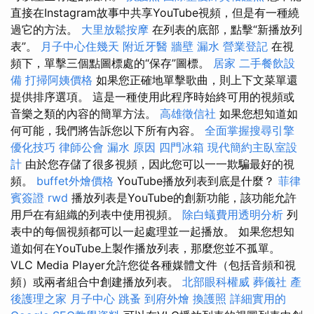
直接在Instagram故事中共享YouTube視頻，但是有一種繞
過它的方法。
大里放鬆按摩
在列表的底部，點擊“新播放列
表”。
月子中心住幾天
附近牙醫
牆壁 漏水
營業登記
在視
頻下，單擊三個點圖標處的“保存”圖標。
居家
二手餐飲設
備
打掃阿姨價格
如果您正確地單擊歌曲，則上下文菜單還
提供排序選項。 這是一種使用此程序時始終可用的視頻或
音樂之類的內容的簡單方法。
高雄徵信社
如果您想知道如
何可能，我們將告訴您以下所有內容。
全面掌握搜尋引擎
優化技巧
律師公會
漏水 原因
四門冰箱
現代簡約主臥室設
計
由於您存儲了很多視頻，因此您可以一一欺騙最好的視
頻。
buffet外燴價格
YouTube播放列表到底是什麼？
菲律
賓簽證
rwd
播放列表是YouTube的創新功能，該功能允許
用戶在有組織的列表中使用視頻。
除白蟻費用透明分析
列
表中的每個視頻都可以一起處理並一起播放。 如果您想知
道如何在YouTube上製作播放列表，那麼您並不孤單。
VLC Media Player允許您從各種媒體文件（包括音頻和視
頻）或兩者組合中創建播放列表。
北部眼科權威
葬儀社
產
後護理之家 月子中心
跳蚤
到府外燴
換護照
詳細實用的