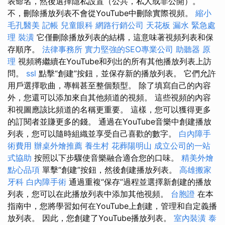
表命名，然後選擇隱私設置（公共，私人或非公開）。
不，刪除播放列表不會從YouTube中刪除實際視頻。
縮小
毛孔醫美
記帳
兒童眼科
網路行銷公司
天花板 漏水 緊急處
理
裝潢
它僅刪除播放列表的結構，這意味著視頻列表和保
存順序。
法律事務所
實力堅強的SEO專業公司
助聽器 原
理
視頻將繼續在YouTube和列出的所有其他播放列表上訪
問。
ssl
點擊“創建”按鈕，並保存新的播放列表。 它們允許
用戶選擇歌曲，專輯甚至整個類型。 除了填寫自己的內容
外，您還可以添加來自其他頻道的視頻。 這些視頻的內容
和視圖應該比頻道的名稱更重要。 這樣，您可以獲得更多
的訂閱者並賺更多的錢。 通過在YouTube音樂中創建播放
列表，您可以隨時組織並享受自己喜歡的數字。
白內障手
術費用
辦桌外燴推薦
養生村
花葬陽明山
成立公司的一站
式協助
按照以下步驟使音樂融合適合您的口味。
精美外燴
點心品項
單擊“創建”按鈕，然後創建播放列表。
高雄搬家
牙科
白內障手術
通過重複“保存”過程並選擇新創建的播放
列表，您可以在此播放列表中添加其他視頻。
台胞證
在本
指南中，您將學習如何在YouTube上創建，管理和自定義播
放列表。 因此，您創建了YouTube播放列表。
室內裝潢
泰