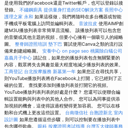
是使用我們的Facebook還是Twitter帳戶，也可以登錄以後
登錄。
不鏽鋼廚具
提供量身打造的SEO解決方案
長照中心
護理之家 永和
如果這樣做，我們將隨時在多台機器或智能
手機或平板電腦上訪問並編輯列表。
音波拉皮
使用AIMP創
建M3U播放列表非常簡單且流暢。 該播放列表可以包含您
的音樂或其他主題的視頻，但要小心擁有一個吸引人的縮略
圖。
整脊師證照培訓
墊下巴
嘗試使用Canva之類的流行設
備來創建縮略圖。
安養中心
on page seo
桃園除白蟻公司
嘉義月子中心
請記住，如果您的播放列表包含無關緊要的
內容，觀眾將失去興趣並最大程度地減少播放列表的效果。
工商登記
台北按摩服務
新墓第一年
如果您正在尋找共享，
則YouTube播放列表將在Facebook上打開，它已經到了正
確的位置。 查找要添加到播放列表並打開它的視頻。
YouTube播放列表列表的好處是什麼？ 您還可以使聯合編
輯設置能夠與列表中的其他人合作。 您可以為同事提供添
加視頻的機會，這使得該過程變得更加容易。 您可以在移
動和台式機上更改這些設置。
台南徵信社
台胞證新北
室內
設計圖
如果您遵循這些步驟，則可以控制要在播放列表中
包含哪些歌曲。
眼科
按摩證照考試指導
台灣五大律師事務