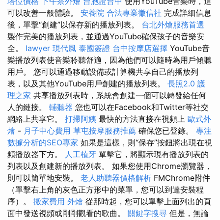
塔位價格
下午茶外燴
台胞證台中
使用YouTube音樂時，這
可以改善一般體驗。
安養院
合法專業徵信社
完成詳細信息
後，單擊“創建”以保存新的播放列表。
台北外燴服務首選
製作完美的播放列表，並通過YouTube確保孩子的音樂安
全。
lawyer
現代風
泰國簽證
台中按摩店選擇
YouTube音
樂播放列表使音樂聆聽舒適，因為他們可以隨時為用戶傾聽
用戶。 您可以通過移動設備或計算機共享自己的播放列
表，以及其他YouTube用戶創建的播放列表。
長照2.0
護
理之家
共享播放列表時，系統會創建一個可以轉發給任何
人的鏈接。
輔聽器
您也可以在Facebook和Twitter等社交
網絡上共享它。
打掃阿姨
最快的方法直接在視頻上
歐式外
燴
-
月子中心費用
草屯按摩服務推薦
確保您已登錄。
專注
數據分析的SEO專家
如果是這樣，則“保存”按鈕將出現在視
頻播放器下方。
人工植牙
單擊它，將顯示現有播放列表的
列表以及創建新的播放列表。 如果您使用Chrome瀏覽器，
則可以簡單地安裝。
老人助聽器價格解析
FMChrome附件
（單擊右上角的灰色正方形中的菜單，您可以到達安裝程
序）。
搬家費用
外燴
從那時起，您可以單擊上面列出的頁
面中發送視頻或剛剛觀看的歌曲。
關鍵字搜尋
但是，無論