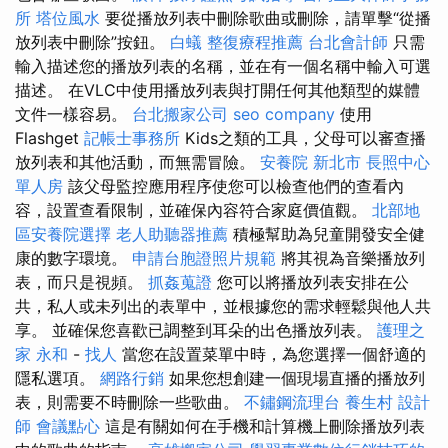
所
塔位風水
要從播放列表中刪除歌曲或刪除，請單擊“從播
放列表中刪除”按鈕。
白蟻
整復療程推薦
台北會計師
只需
輸入描述您的播放列表的名稱，並在有一個名稱中輸入可選
描述。 在VLC中使用播放列表與打開任何其他類型的媒體
文件一樣容易。
台北搬家公司
seo company
使用
Flashget
記帳士事務所
Kids之類的工具，父母可以審查播
放列表和其他活動，而無需冒險。
安養院 新北市
長照中心
單人房
該父母監控應用程序使您可以檢查他們的查看內
容，設置查看限制，並確保內容符合家庭價值觀。
北部地
區安養院選擇
老人助聽器推薦
積極幫助為兒童開發安全健
康的數字環境。
申請台胞證照片規範
將其視為音樂播放列
表，而只是視頻。
抓姦蒐證
您可以將播放列表安排在公
共，私人或未列出的表單中，並根據您的需求輕鬆與他人共
享。 並確保您喜歡已調整到耳朵的出色播放列表。
護理之
家 永和
-
找人
當您在設置菜單中時，為您選擇一個舒適的
隱私選項。
網路行銷
如果您想創建一個現場直播的播放列
表，則需要不時刪除一些歌曲。
不鏽鋼流理台
養生村
設計
師
會議點心
這是有關如何在手機和計算機上刪除播放列表