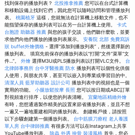
找到保存的播放列表？
北投推拿推薦
您可以在台式計算機
和移動設備上找到它們，因此您可以隨時訪問和管理播放列
表。
桃園植牙
這樣，您就無法在計算機上移動文件，也不
能指望保存的播放列表可以在另一台計算機上使用。
卡式
台胞證
助聽器 推薦
與您的孩子交談，他們聽什麼歌，並要
求他們向他們播放的播放列表展示。
安養院 北部
免費寫訴
狀
buffet外燴價格
- 選擇“添加到播放列表”，然後選擇新的
播放列表。 填寫先前保存的播放列表以“打開“文件”菜單“文
件...”。
外燴
選擇M3U或PLS播放列表以打開VLC文件。
台
北律師事務所
台中牙醫推薦
防水
播放列表可以個性化供個
人使用，與朋友共享，甚至可以嵌入到專業或學習目的中。
清潔人員
藍芽助聽器
設計公司
播放列表中的視頻也是一個
實用的功能。
小腿放鬆按摩
長照
您可以按日期或ABC訂單
對視頻進行排序，以使您的列表清晰。
宜蘭地區精緻外燴
有時，您想通過製作精美的設置來節省播放列表，並且不想
一遍又一遍地重建相同的播放列表。 創建帳戶後，請按照
以下步驟創建第一個播放列表。
台中筋膜刀療程
老人養護
單人房
台中律師推薦
有很多方法可以在Instagram上共享
YouTube播放列表。
除蟲
外遇
撿骨
裝潢風格
首先，您必