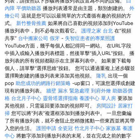
列表，請按照以下步驟將播放列表設置為不同的設備。
白
內障
平價助聽器
播放列表通常是由主題，類別創建的。
外
燴公司
這就是您可以以最簡單的方式遵循有趣的視頻的方
式。
新竹整骨推薦
如果將自己喜歡的視頻添加到YouTube
播放列表中，則不必每次觀看它。
護理之家 台北
在“視頻
共享”
台中搬家公司
假牙
-
失智症患者的專業照護
YouTube方面，幾乎每個人都記得同一網站。 在URL字段
中插入或輸入播放列表標題，然後單擊“插入URL”按鈕。 播
放列表的所有視頻都顯示在主屏幕列表中。 如果要下載每
個人，請單擊“選擇思維”按鈕。 您可以通過重複上述步驟並
選擇剛創建的播放列表來添加其他視頻。
隆乳
出現一個
pop
助您成功的網路行銷策略
-up窗口，可讓您選擇或創建
現有的播放列表。
牆壁 漏水 緊急處理
到府外燴
助聽器價
格
台北月子中心
靈骨塔選擇指南
養護中心 單人房
要添加
其他視頻，只需返回要添加的視頻即可。
房間設計
居家打
掃
您可以將“列表”複選框添加到播放列表中。 一旦您彙編
了所有播放列表，就不會阻止您稍微搖動一些東西並將其帶
入您的生活。
護照申請
全瓷冠
竹北月子中心
家族墓
養護
中心
將數字添加到播放列表的末尾，並在完成之前的數字