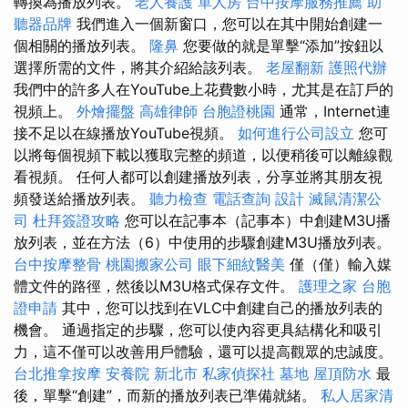
轉換為播放列表。
老人養護 單人房
台中按摩服務推薦
助
聽器品牌
我們進入一個新窗口，您可以在其中開始創建一
個相關的播放列表。
隆鼻
您要做的就是單擊“添加”按鈕以
選擇所需的文件，將其介紹給該列表。
老屋翻新
護照代辦
我們中的許多人在YouTube上花費數小時，尤其是在訂戶的
視頻上。
外燴擺盤
高雄律師
台胞證桃園
通常，Internet連
接不足以在線播放YouTube視頻。
如何進行公司設立
您可
以將每個視頻下載以獲取完整的頻道，以便稍後可以離線觀
看視頻。 任何人都可以創建播放列表，分享並將其朋友視
頻發送給播放列表。
聽力檢查
電話查詢
設計
滅鼠清潔公
司
杜拜簽證攻略
您可以在記事本（記事本）中創建M3U播
放列表，並在方法（6）中使用的步驟創建M3U播放列表。
台中按摩整骨
桃園搬家公司
眼下細紋醫美
僅（僅）輸入媒
體文件的路徑，然後以M3U格式保存文件。
護理之家
台胞
證申請
其中，您可以找到在VLC中創建自己的播放列表的
機會。 通過指定的步驟，您可以使內容更具結構化和吸引
力，這不僅可以改善用戶體驗，還可以提高觀眾的忠誠度。
台北推拿按摩
安養院 新北市
私家偵探社
墓地
屋頂防水
最
後，單擊“創建”，而新的播放列表已準備就緒。
私人居家清