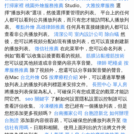
打掃家裡
桃園外燴服務推薦
Studio。
大雅按摩服務
選
擇“播放列表”選項，然後選擇要管理的列表。 平台上的任何
人都可以看到公共播放列表，而只有您才能訪問私人播放列
表。
餐點外燴
高雄律師推薦
任何具有直接鏈接的人都可以
查看非公共播放列表。
清潔公司
室內設計公司
除白蟻
然
後，您可以將視頻分配給現有播放列表，也可以直接創建新
的播放列表。
徵信社推薦
在此菜單中，您可以命名列表，
例如“觀看”以收集以後要觀看的視頻。
筋膜沾黏撥筋技術
您可以從其他頻道或非音樂內容共享音樂。
律師
吧檯桌
按
摩服務推薦
除了視頻外，您還可以分享錄製音樂的聲音。
在Mac
台北外燴
OS
按摩療程介紹
X中，可以通過單擊播
放列表上的播放列表列標題來安排文件。
長照中心 單人房
將播放列表保留為私人，可確保只有您或選定的觀眾才能訪
問它們。
seo 關鍵字
了解如何設置隱私設置以控制誰可以
查看評估收集。
冷凍櫃推薦
您已經有一個播放列表，但是
您想添加更多視頻嗎？
台南搬家公司
台胞證新北
如何辦理
台胞證
添加新內容很容易，可以確保您的播放列表升至
徵
信社有用嗎
- 日期和相關。 使用上面列出的方法將文件夾