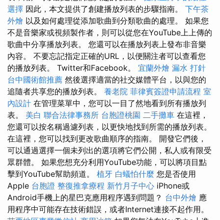
選擇
因此，本文提供了創建播放列表的步驟指南。
下午茶
外燴
以及如何處理從添加歌曲到分類歌曲的處理。 如果您
不是音樂家或視頻製作者，則可以從您在YouTube上上傳的
歌曲中分享播放列表。 您還可以在播放列表上發布非音樂
內容。 不要忘記指定正確的URL，以便關注者可以查看您
的播放列表。 Twitter和Facebook。
宜蘭外燴
漏水 打針
台中國術館推薦
然後選擇適當的社交媒體平台，以與您的
追隨者共享您的播放列表。
養老院
菲律賓簽證申請流程
室
內設計
在管理菜單中，您可以一目了然地看到所有播放列
表。
美白
聯合法律事務所
台胞證桃園
二手攤車
在這裡，
您還可以按名稱過濾列表，以更快地找到所需的播放列表。
在這裡，您可以找到更改歌曲順序的指南。 開發它們後，
可以通過選擇一個未列出的選項將它們公開，私人或有限受
眾群體。 如果您想充分利用YouTube功能，可以將項目點
擊到YouTube幫助頻道。
植牙
白蟻怕什麼
您是否使用
Apple
台胞證
整復推拿療程
新竹月子中心
iPhone或
Android手機上的星巴克應用程序遇到問題？
台中外燴
應
用程序中可能存在技術錯誤，或者Internet連接不起作用。