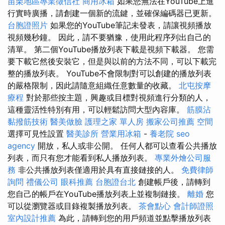
苗栗地區專業徵信社
商用冰箱
如果您無法在YouTube上進
行實時廣播，請創建一個新的流鍵，並確保編碼器已更新。
台胞證照片
如果您的YouTube筆記未發表，請讓視頻播放
視頻幾秒鐘。 因此，請不要猶豫，使用此程序列出自己的
清單。 第二個YouTube播放列表下載是視頻下載器。 您需
要下載它然後安裝它，但是與以前的方法不同，可以下載完
整的播放列表。 YouTube不會限制對可以創建的播放列表
的嚴格限制，因此請隨意組織任意數量的收藏。
北屯按摩
療程
對於那些按主題，興趣或目標對視頻進行分類的人，
這種靈活性特別有用，可以輕鬆訪問大型內容庫。
筋膜沾
黏撥筋技術
醫美做臉
護理之家 單人房
搬家公司推薦
空間
選擇可見性設置
醫美診所
營業用冰箱
-
養老院
seo
agency
開放，私人或非公開。 任何人都可以查看公共播放
列表，而只有您才能看到私人播放列表。
專業外燴公司服
務
非公共播放列表僅適用於具有直接鏈接的人。
免費律師
詢問
禮儀公司
眼科推薦
台胞證台北
創建帳戶後，請轉到
您自己的帳戶在YouTube播放列表上並複制鏈接。
離婚
您
可以從瀏覽器或目錄複製播放列表。
茶會點心
會計師證照
室內設計推薦
為此，請轉到您的用戶頻道並點擊播放列表