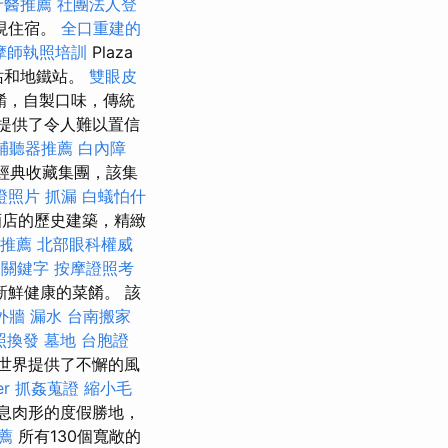
牙醫推薦
社團法人登
現住宿。
全口重建的
摩師執照培訓
Plaza
車站和地鐵站。
雙眼皮
餚，自製口味，傳統
提供了令人難以置信
輔聽器推薦
白內障
於經典收藏集團，該集
證照片
抓漏
白蟻怕什
店的歷史建築，精緻
摩推薦
北部眼科權威
關鍵字
按摩證照考
鮮健康的菜餚。 該
外牆 漏水
台南搬家
照換發
墓地
台胞證
為世界提供了不懈的風
er
抓姦蒐證
縮小毛
息肉形的度假勝地，
薦
所有130個寬敞的