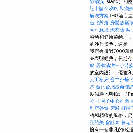
氣清洗
Island
記申請全攻略
裝潢
解決方案
IHG酒店皇
台北外燴
身體放鬆
seo 意思
天花板 漏
菜餚和健康菜餚。
的沙丘景色，這是一
我們有超過7000
團表明經典，長期存在
麼
居家清潔一小時
的室內設計，優雅
人工植牙
台中外燴
試
台南台胞證辦理
度假勝地與帕迪（P
公司
月子中心推薦
到府外燴
牙醫
打掃
格和精緻的風格，仍
孔醫美
會計師
養老
擁有一個非凡的6公