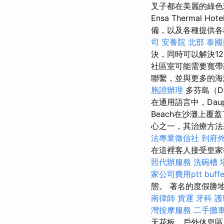
叉子都在美麗的綠色
Ensa Thermal
備，以及各種提供各種
司
安養院 北部
泰國
決，同時可以解決1
社區室可能需要寬帶
聯繫，並與更多的海
胞證辦理
多芬島（Da
在通用語言中，Daup
Beach在沙灘上
心之一，其治療方
法專業徵信社
到府
在這裡客人接受皇
照代辦服務
洗碗槽
家公司費用ptt
buf
態。 著名的度假勝
南律師
貨運
牙科
護
灣按摩服務
二手攤
天花板，戶外休息區