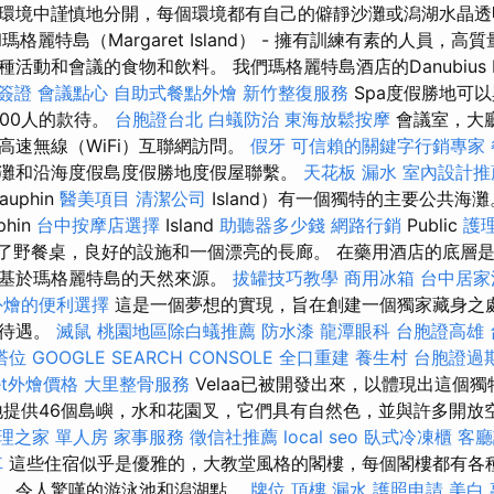
環境中謹慎地分開，每個環境都有自己的僻靜沙灘或潟湖水晶透
 Hotel瑪格麗特島（Margaret Island） - 擁有訓練有素的人員
活動和會議的食物和飲料。 我們瑪格麗特島酒店的Danubius He
簽證
會議點心
自助式餐點外燴
新竹整復服務
Spa度假勝地可以
200人的款待。
台胞證台北
白蟻防治
東海放鬆按摩
會議室，大
高速無線（WiFi）互聯網訪問。
假牙
可信賴的關鍵字行銷專家
灘和沿海度假島度假勝地度假屋聯繫。
天花板 漏水
室內設計推
uphin
醫美項目
清潔公司
Island）有一個獨特的主要公共海
hin
台中按摩店選擇
Island
助聽器多少錢
網路行銷
Public
護
覆蓋了野餐桌，良好的設施和一個漂亮的長廊。 在藥用酒店的底層
法基於瑪格麗特島的天然來源。
拔罐技巧教學
商用冰箱
台中居家
外燴的便利選擇
這是一個夢想的實現，旨在創建一個獨家藏身之處
家待遇。
滅鼠
桃園地區除白蟻推薦
防水漆
龍潭眼科
台胞證高雄
塔位
GOOGLE SEARCH CONSOLE
全口重建
養生村
台胞證過
fet外燴價格
大里整骨服務
Velaa已被開發出來，以體現出這個
地提供46個島嶼，水和花園叉，它們具有自然色，並與許多開放
理之家 單人房
家事服務
徵信社推薦
local seo
臥式冷凍櫃
客廳
車
這些住宿似乎是優雅的，大教堂風格的閣樓，每個閣樓都有各
，令人驚嘆的游泳池和潟湖點。
牌位
頂樓 漏水
護照申請
美白