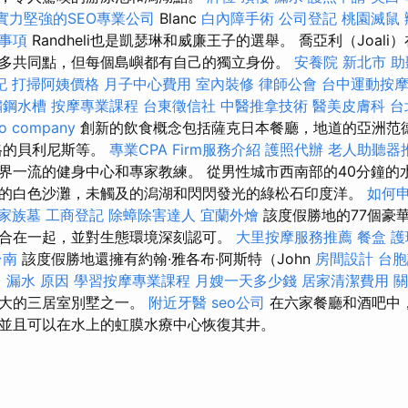
實力堅強的SEO專業公司
Blanc
白內障手術
公司登記
桃園滅鼠
事項
Randheli也是凱瑟琳和威廉王子的選舉。 喬亞利（Joal
多共同點，但每個島嶼都有自己的獨立身份。
安養院 新北市
助
記
打掃阿姨價格
月子中心費用
室內裝修
律師公會
台中運動按
鏽鋼水槽
按摩專業課程
台東徵信社
中醫推拿技術
醫美皮膚科
台
o company
創新的飲食概念包括薩克日本餐廳，地道的亞洲范
風格的貝利尼斯等。
專業CPA Firm服務介紹
護照代辦
老人助聽器
界一流的健身中心和專家教練。 從男性城市西南部的40分鐘的
的白色沙灘，未觸及的潟湖和閃閃發光的綠松石印度洋。
如何
家族墓
工商登記
除蟑除害達人
宜蘭外燴
該度假勝地的77個豪
合在一起，並對生態環境深刻認可。
大里按摩服務推薦
餐盒
護
台南
該度假勝地還擁有約翰·雅各布·阿斯特（John
房間設計
台胞
台
漏水 原因
學習按摩專業課程
月嫂一天多少錢
居家清潔費用
關
最大的三居室別墅之一。
附近牙醫
seo公司
在六家餐廳和酒吧中
並且可以在水上的虹膜水療中心恢復其井。