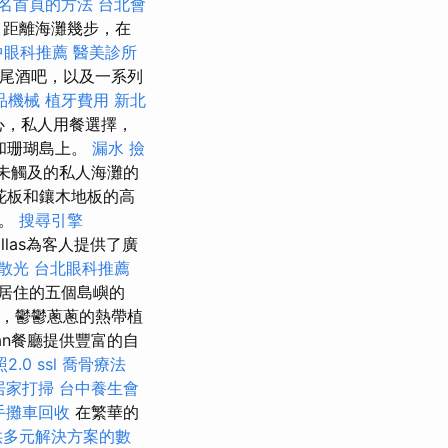
排名首頁的方法
台北會
，距離海灘幾步，在
中眼科推薦
醫美診所
尾酒吧，以及一系列
品機械
植牙費用
新北
心，私人用餐選擇，
和珊瑚島上。
漏水
撿
未觸及的私人海灘的
花板和鑲木地板的高
豚。
搜尋引擎
illas為客人提供了廣
散光
台北眼科推薦
居住的五個島嶼的
灘，鬱鬱蔥蔥的熱帶植
an餐廳提供豐富的自
2.0
ssl
喬骨療法
居家打掃
台中養生會
手攤車回收
在繁華的
供多元解決方案的數