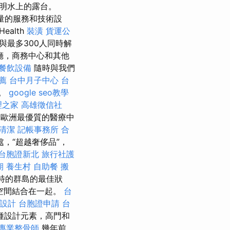
明水上的露台。
，高質量的服務和技術設
alth
裝潢
貨運公
與最多300人同時解
廳，商務中心和其他
餐飲設備
隨時與我們
薦
台中月子中心
台
灘。
google seo教學
理之家
高雄徵信社
是歐洲最優質的醫療中
清潔
記帳事務所
合
，“超越奢侈品”，
台胞證新北
旅行社護
期
養生村
自助餐
搬
獨特的群島的最佳狀
空間結合在一起。
台
設計
台胞證申請
台
種設計元素，高門和
專業整骨師
幾年前，