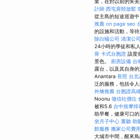
業，在對以前的朱美
計師
西屯肩頸放鬆
從主島的短途巡遊中
推薦
on page seo
的設施和活動，等待
除白蟻公司
清潔公
24小時的學徒和私
骨
卡式台胞證
該度
景色。
廚房設備
台
露台，以及其自身的
Anantara
長照
台北
泛的服務，包括令人
外燴推薦
台胞證高
Noonu
徵信社價位
被和5.6
台中按摩排
助早餐，健康可口的
坐月子中心
重聽 助
館服務
搬家公司費
大城市中間，醒來鳥