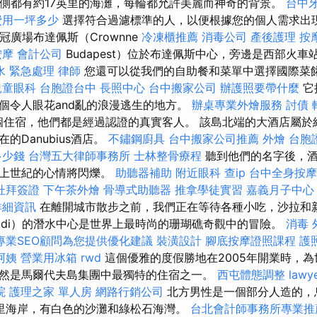
）的兩側都有約17英里的海灘，每輪都允許美麗而神奇的背景。
台中
費用一坪多少
選擇符合過濾標準的人，以便根據您的個人需求出
冠廣場布達佩斯（Crownne
冷凍櫃推薦
消毒公司
產後護理
按
按摩
會計公司
Budapest）位於布達佩斯中心，旁邊是西部火
水 緊急處理
律師
您還可以從我們的自助餐和菜單中選擇國際菜
兒童眼科
台胞證台中
長照中心
台中搬家公司
辦護照要帶什麼
它
個令人眼花and亂的浪漫逃生的地方。
辦桌專業外燴服務
討債
萬個住宿，他們都是經過認證的真實客人。 該島北端的大酒店屬
的Danubius酒店。
不鏽鋼廚具
台中搬家公司推薦
外燴
台胞
多少錢
台灣五大律師事務所
士林整骨療程
聽到他們的名字後，酒
和上世紀的心情將閃爍。
助聽器補助
附近眼科
查ip
台中全身按
杜拜簽證
下午茶外燴
骨導式助聽器
推拿學徒實習
嘉義月子中心
詳細資訊
在離開城市散步之前，我們正在等待各種小吃，沙拉和新
adi）的潛水中心是世界上最時尚的珊瑚礁奇觀中的冒險。
消毒
專業SEO顧問為您提供優化建議
裝潢設計
腳底按摩證照課程
護
阿姨
營業用冰箱
rwd
這個優雅的度假勝地在2005年開業時，
然是馬爾代夫島集團中最獨特的住宿之一。
西屯體態調整
lawy
院
護理之家 單人房
網路行銷公司
北方男性是一個部分人造的，
里海岸，有白色的沙灘和綠松石海灣。
台北會計師事務所專業推