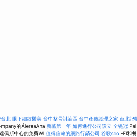
證台北
眼下細紋醫美
台中整骨討論區
台中產後護理之家
台北記
mpany的ÁlereaAna
新墓第一年
如何進行公司設立
全瓷冠
Pa
達佩斯中心的免費WI
值得信賴的網路行銷公司
谷歌seo
-FI和