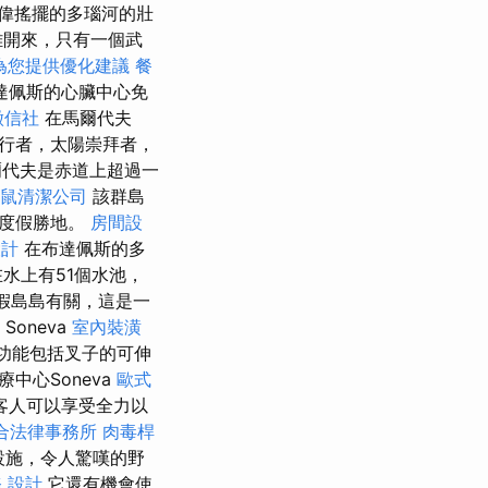
偉搖擺的多瑙河的壯
離開來，只有一個武
為您提供優化建議
餐
布達佩斯的心臟中心免
徵信社
在馬爾代夫
行者，太陽崇拜者，
代夫是赤道上超過一
鼠清潔公司
該群島
華度假勝地。
房間設
設計
在布達佩斯的多
水上有51個水池，
假島島有關，這是一
摩
Soneva
室內裝潢
色功能包括叉子的可伸
中心Soneva
歐式
客人可以享受全力以
合法律事務所
肉毒桿
潔設施，令人驚嘆的野
務
設計
它還有機會使