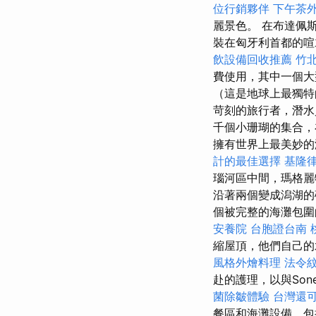
位行銷夥伴
下午茶
麗景色。 在布達佩
裝在匈牙利首都的
飲設備回收推薦
竹
費使用，其中一個大
（這是地球上最獨特
苛刻的旅行者，潛
千個小珊瑚的集合，
擁有世界上最美妙的
計的最佳選擇
基隆
瑙河區中間，瑪格麗
沿著兩個變成潟湖
個被完整的海灘包
安養院
台胞證台南
縮屋頂，他們自己的
風格外燴料理
法令
赴的護理，以與Son
菌除皺體驗
台灣還
餐區和海灘設備，