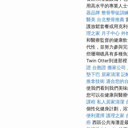
用高水平的專業人士
器品牌
整骨學徒訓
醫美
台北整骨推薦
護放鬆套餐或用克利
理之家 月子中心
外
和醫療監督的健康飲食
代性，並努力參與完
些珊瑚礁具有多種魚類，
Twin Otter到達
證
台胞證
搬家公司
墊下巴
居家清潔
記
推拿技術
適合您的
使我們看到我們美
您可以在健康與醫
課程
私人居家清潔
個性化健身計劃，浴
便利選擇
護理之家 
癌
西區公共海灘是最