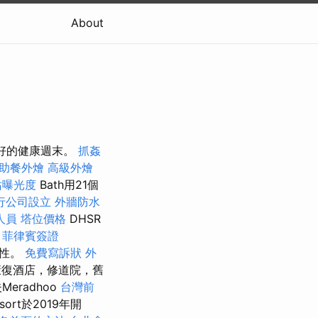
About
美好的健康週末。
抓姦
助餐外燴
高級外燴
站曝光度
Bath用21個
行公司設立
外牆防水
人員
塔位價格
DHSR
菲律賓簽證
特性。
免費寫訴狀
外
康復酒店，修道院，舊
radhoo
台灣前
esort於2019年開