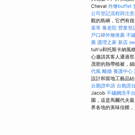
Cheval
外燴buffet
公司登記流程與注意
觀的島嶼，它們有很
菜單
養老院
營業登
戶口碑外燴推薦
不
薦
護理之家 新店
se
tuh'u和托斯卡納
心邀請其客人通過世
茂密的熱帶植被，細
代風
離婚
養護中心
設計和當地工藝品結
台胞證申請
台胞證
Jacob
不鏽鋼洗手
園，這是馬爾代夫
界各地的美味佳餚，