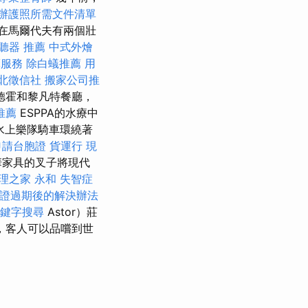
辦護照所需文件清單
i）在馬爾代夫有兩個壯
聽器 推薦
中式外燴
摩服務
除白蟻推薦
用
北徵信社
搬家公司推
德霍和黎凡特餐廳，
推薦
ESPPA的水療中
水上樂隊騎車環繞著
申請台胞證
貨運行
現
華家具的叉子將現代
理之家 永和
失智症
證過期後的解決辦法
鍵字搜尋
Astor）莊
，客人可以品嚐到世