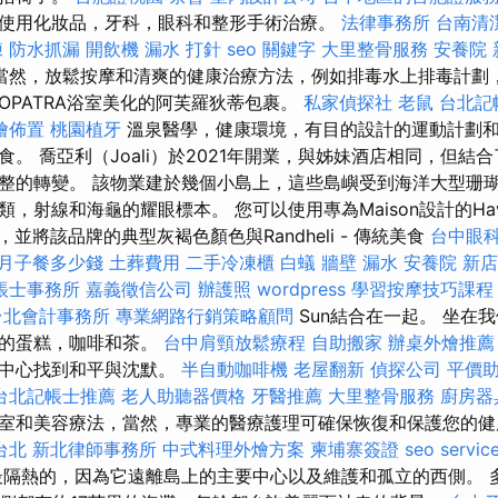
使用化妝品，牙科，眼科和整形手術治療。
法律事務所
台南清
練
防水抓漏
開飲機
漏水 打針
seo 關鍵字
大里整骨服務
安養院 
當然，放鬆按摩和清爽的健康治療方法，例如排毒水上排毒計劃
OPATRA浴室美化的阿芙羅狄蒂包裹。
私家偵探社
老鼠
台北記
燴佈置
桃園植牙
溫泉醫學，健康環境，有目的設計的運動計劃
。 喬亞利（Joali）於2021年開業，與姊妹酒店相同，但結
整的轉變。 該物業建於幾個小島上，這些島嶼受到海洋大型珊
射線和海龜的耀眼標本。 您可以使用專為Maison設計的Havillan
那裡，並將該品牌的典型灰褐色顏色與Randheli - 傳統美食
台中眼
月子餐多少錢
土葬費用
二手冷凍櫃
白蟻
牆壁 漏水
安養院 新店
帳士事務所
嘉義徵信公司
辦護照
wordpress
學習按摩技巧課
台北會計事務所
專業網路行銷策略顧問
Sun結合在一起。 坐在
味的蛋糕，咖啡和茶。
台中肩頸放鬆療程
自助搬家
辦桌外燴推薦
療中心找到和平與沈默。
半自動咖啡機
老屋翻新
偵探公司
平價
台北記帳士推薦
老人助聽器價格
牙醫推薦
大里整骨服務
廚房器
室和美容療法，當然，專業的醫療護理可確保恢復和保護您的
台北
新北律師事務所
中式料理外燴方案
柬埔寨簽證
seo servic
隔熱的，因為它遠離島上的主要中心以及維護和孤立的西側。 多芬