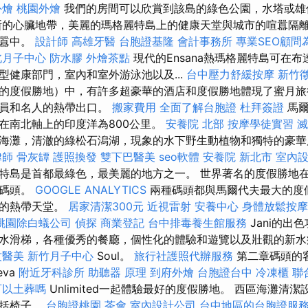
外燴
桃園外燴
我們的房間可以欣賞到該島的綠色公園，水塔或雄
斯的心臟地帶，美麗的瑪格麗特島上的健康天堂與城市的喧囂隔
喧囂中。
設計師
高雄牙醫
台胞證基隆
會計事務所
專業SEO顧問
北月子中心
防水膠
外燴茶點
現代的Ensana熱瑪格麗特島可在
型健康部門，室內和室外游泳池以及...
台中壓力舒緩按摩
新竹
的度假勝地）中，有許多超豪華的酒店和度假勝地體現了蜜月旅
水員和名人的熱帶出口。
搬家費用
全面了解台胞證
杜拜簽證
馬爾
在南北軸上的印度洋為800公里。
安養院 北部
按摩學徒實習
滅
海灘，清澈的綠松石潟湖，現象的水下野生動植物和獨特的豪
律師
骨灰罈
護照換發
雙下巴醫美
seo軟體
安養院 新北市
室內
特島是首都最綠色，最美麗的地方之一。 世界著名的度假勝地在
的碼頭。
GOOGLE ANALYTICS
兩種碼頭都與馬爾代夫最大的度
圍的熱帶天堂。
居家清潔300元
近視雷射
安養中心
身體放鬆按
桃園除白蟻公司
偵探
商業登記
台中排毒養生館服務
Jani的出
水滑梯，各種優秀的餐廳，個性化的體驗和遊覽以及壯觀的新水療
紋醫美
新竹月子中心
Soul。
旅行社護照代辦服務
第二章碼頭的
eva
附近牙科診所
助聽器 原理
到府外燴
台胞證台中
冷凍櫃
聯
可以土葬嗎
Unlimited一起體驗最好的度假勝地。 西區海灘清
包括椅子。
台胞證桃園
茶會
室內設計公司
台中地區的台胞證服