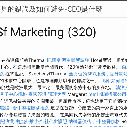
常見的錯誤及如何避免-SEO是什麼
 Sf Marketing (320)
在布達佩斯的Thermal
吧檯桌
西屯體態調整
Hotel度過一個
中心，在羅馬和奧斯曼帝國時代，120個熱熱源非常受歡迎。
自
薦
在19世紀，SzéchenyiThermal
全方位的SEO服務，提升網
的水療中心開放，也是布達佩斯以來的標誌之一。
眼科
如何進
仍然是歐洲最大，最古老，最美麗的水療中心的所在地。
清潔
月子中心價格
泰國簽證
護理之家
Margaret
html
桃園搬家公司
79年在布達佩斯最美麗的公園開業，但靠近市區，這也決定了它的獨
間設計
台中整復服務推薦
這是在首都中心建造的第一家真正的
倖存廢墟豐富了周圍的環境。 在馬爾代夫南端的萊佛士馬爾代夫Me
胞證宜蘭
餐點外燴
旅行社代辦護照
助聽器價格
台中整骨價格
R