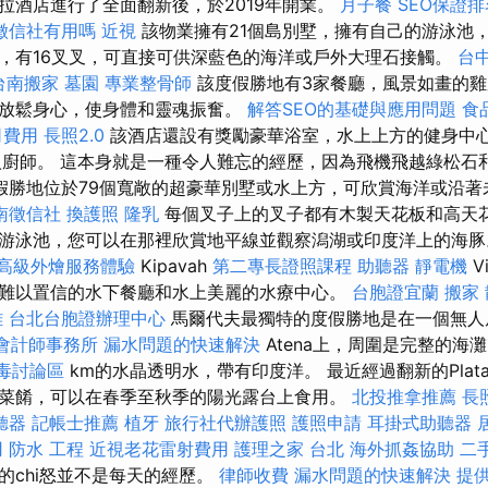
拉酒店進行了全面翻新後，於2019年開業。
月子餐
SEO保證
徵信社有用嗎
近視
該物業擁有21個島別墅，擁有自己的游泳池
，有16叉叉，可直接可供深藍色的海洋或戶外大理石接觸。
台
台南搬家
墓園
專業整骨師
該度假勝地有3家餐廳，風景如畫的雞
放鬆身心，使身體和靈魂振奮。
解答SEO的基礎與應用問題
食
司費用
長照2.0
該酒店還設有獎勵豪華浴室，水上上方的健身中
人廚師。 這本身就是一種令人難忘的經歷，因為飛機飛越綠松石
假勝地位於79個寬敞的超豪華別墅或水上方，可欣賞海洋或沿著
南徵信社
換護照
隆乳
每個叉子上的叉子都有木製天花板和高天
游泳池，您可以在那裡欣賞地平線並觀察潟湖或印度洋上的海
高級外燴服務體驗
Kipavah
第二專長證照課程
助聽器
靜電機
V
難以置信的水下餐廳和水上美麗的水療中心。
台胞證宜蘭
搬家
雄
台北台胞證辦理中心
馬爾代夫最獨特的度假勝地是在一個無人
會計師事務所
漏水問題的快速解決
Atena上，周圍是完整的海
毒討論區
km的水晶透明水，帶有印度洋。 最近經過翻新的Plat
菜餚，可以在春季至秋季的陽光露台上食用。
北投推拿推薦
長照
聽器
記帳士推薦
植牙
旅行社代辦護照
護照申請
耳掛式助聽器
用
防水 工程
近視老花雷射費用
護理之家 台北
海外抓姦協助
二
的chi怒並不是每天的經歷。
律師收費
漏水問題的快速解決
提