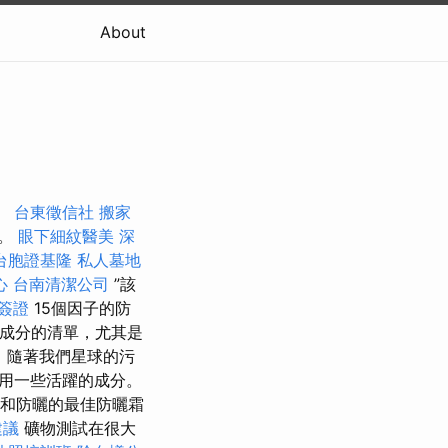
About
。
台東徵信社
搬家
擇。
眼下細紋醫美
深
台胞證基隆
私人墓地
心
台南清潔公司
”該
簽證
15個因子的防
裝成分的清單，尤其是
隨著我​​們星球的污
用一些活躍的成分。
和防曬的最佳防曬霜
建議
礦物測試在很大