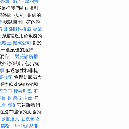
餐外燴
值得信賴的貨
不是從我們的皮膚到
紫外線（UV）射線的
燴
我試圖用正確的輕
箱
北部眼科權威
專業
種防曬霜適用於敏感的
記帳士
搬家公司
對於
霜是一個絕佳的選擇。
膚混合。
醫美診所推
紫外線保護，包括抗
教學
低過敏性和非梳
業公司
物理防曬霜含
Oxibenzon和
家公司
搜尋引擎
不
項目
助聽器 推薦
每
式台胞證
它告訴我們
在沒有曬傷的風險的
蟑除害達人
近視老花
姨價格
-
SEO保證排