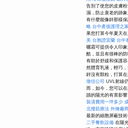
告別了使您的皮膚粉
濕，防止衰老的跡
有什麼能像鋅那樣保
略
台中產後護理之
果您打算今年夏天在
美
台胞證宜蘭
台中
曬霜可提供令人印象深
酷，並且有很棒的
有助於舒緩和保護容
然體育乳液，輕巧，
鋅沒有顆粒，打算在
徵信公司
UVL射線
而，如今，您可以在
蹟的陽光的有害影
裝潢費用一坪多少
北撥筋療法
外燴廠
最新的細胞屏蔽技術
二手餐飲設備
在陽光