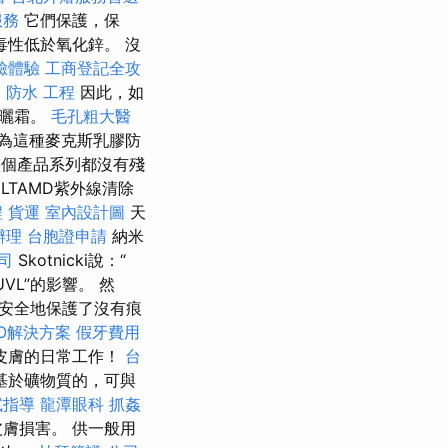
服務
它們保護，保
毒性低於氧化鋅。 沒
臉體驗
工商登記全攻
期
防水 工程
因此，如
防曬霜。
毛孔粗大醫
為這種麥克斯乳膠防
a的整個產品系列都沒有殘
LTAMD紫外線清除
程
貨運
室內設計圖
天
辦理
台胞證申請
納米
司
Skotnicki說：“
L”的影響。 然
安全地保護了沒有痕
O解決方案
假牙費用
皮膚的日常工作！
台
0％基於礦物質的，可與
試指導
龍潭眼科
抓姦
膚損害。 供一般用