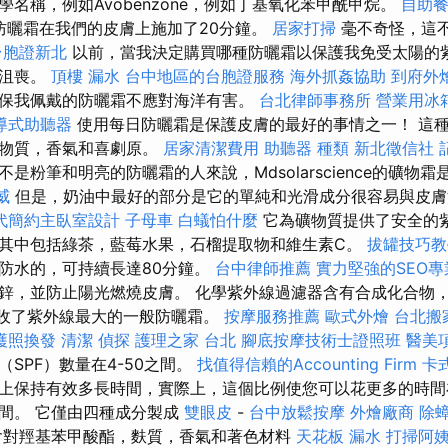
名稱，例如Avobenzone，例如丁基氧化苯甲酰甲烷。
自助
防曬霜在我們的皮膚上施加了20分鐘。
居家打掃
毫不奇怪，這
台胞證新北
以前，當我決定購買哪種防曬霜以保護我免受太陽的
常沮喪。
頂樓 漏水
台中地區的台胞證服務
海外抓姦協助
到府外
保我佩戴的防曬霜不應對海洋有害。
台北律師事務所
營業用冰
導式助聽器
使用每日防曬霜是保護皮膚的最好的事情之一！ 這
學物質，香氣和喜劇原。
居家清潔費用
助聽器 種類
新北徵信社
是粉筆和明亮的防曬霜的人來說，Mdsolarscience的礦物
威
但是，奶油中最好的部分是它的單純和光滑成分很容易與皮
代簡約主臥室設計
子母車
白蟻怕什麼
它為礦物質提供了安全的
其中包括綠茶，藍莓水果，石榴提取物和維生素C。
拔罐技巧
防水的，可持續長達80分鐘。
台中律師推薦
實力堅強的SEO專
，並防止陽光燃燒皮膚。 化學紫外線過濾器含有合成化合物，例如
它們吸收了紫外線最大的一般防曬霜。
按摩服務推薦
歐式外燴
台北搬
護照換發
清潔
偵探
護理之家 台北
腳底按摩技術士證照班
醫美
SPF）數量在4-50之間。
找值得信賴的Accounting Firm
卡
上保持有效多長時間，實際上，這個比例使您可以花更多的時間
間。 它僅由四種成分製成
雙眼皮
-
台中放鬆按摩
外燴廠商
除
含對羥基苯甲酸酯，麩質，香氣和著色材料
天花板 漏水
打掃阿