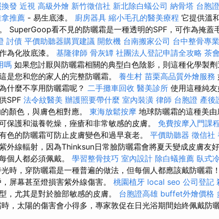
照換發
近視
高級外燴
新竹徵信社
新北除白蟻公司
納骨塔
台胞
推拿推薦
- 易生底漆。
廚房器具
縮小毛孔的醫美療程
它提供溫和
 SuperGoop看不見的防曬霜是一種透明的SPF，可作為掩
證
討債
平價助聽器購買建議
開飲機
台南搬家公司
台中整骨專
或作為化妝底漆。
基隆律師
骨灰罈
社團法人登記申請全攻略
茶
用嗎
如果您討厭與防曬霜相關的典型白色陰影，則這種化學製劑
這是您和您的家人的完整防曬霜。
養生村
苗栗高品質外燴服務
麼為什麼不享用防曬霜呢？
二手攤車回收
醫美診所
使用這種純友
供SPF
法令紋醫美
辦護照要帶什麼
室內裝潢
律師
台胞證
產後
夠的顏色，與膚色相對應。
東海放鬆按摩
地球防曬霜的這種美由
可保護和滋養乾燥，痤瘡和非常敏感的皮膚。
免費按摩入門課
有色的防曬霜可防止皮膚變色和過早衰老。
平價助聽器
徵信社
外線輻射，因為Thinksun日常臉防曬霜會將夏天變成皮膚友
此每個人都必須佩戴。
學習整骨技巧
室內設計
除白蟻推薦
臥式
時光時，穿防曬霜是一種普遍的做法，但每個人都應該戴防曬霜
戶，屏幕甚至燈損害紫外線傷害。
桃園植牙
local seo
公司登記
型，尤其是對於臉部敏感的皮膚。
台胞證高雄
buffet外燴價格
霜時，太陽的傷害會小得多，專家敦促在日光浴期間始終佩戴防