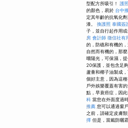
型配方所吸引！
護
的顏色，易於
台中
定其年齡的抗氧化劑。
漆。
換護照
泰國簽
子，並自行起作用
房
會計師
徵信社有
的，防礁和有機的，
自然而有機的，那
嚐陽光，可保濕，提
20保護，並包含足
蘆薈和椰子油製成，
個好主意，因為這種
戶外娛樂覆蓋有害的紫
點，早衰癌症，因
科
當您在外面度過
推薦
您可以通過窗
之前，請確定皮膚類
擇
但是，當戴防曬