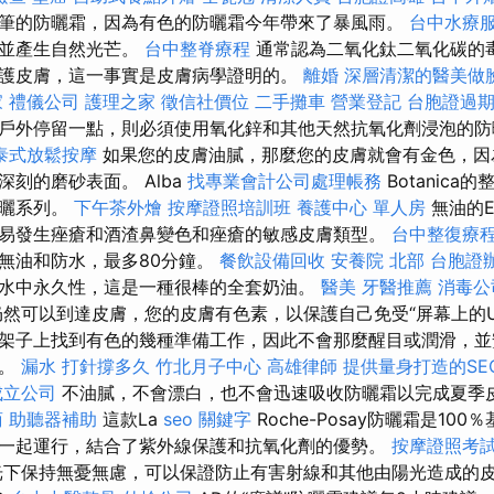
筆的防曬霜，因為有色的防曬霜今年帶來了暴風雨。
台中水療
象並產生自然光芒。
台中整脊療程
通常認為二氧化鈦二氧化碳的
護皮膚，這一事實是皮膚病學證明的。
離婚
深層清潔的醫美做
家
禮儀公司
護理之家
徵信社價位
二手攤車
營業登記
台胞證過
戶外停留一點，則必須使用氧化鋅和其他天然抗氧化劑浸泡的
泰式放鬆按摩
如果您的皮膚油膩，那麼您的皮膚就會有金色，因
刻的磨砂表面。 Alba
找專業會計公司處理帳務
Botanic
防曬系列。
下午茶外燴
按摩證照培訓班
養護中心 單人房
無油的E
易發生痤瘡和酒渣鼻變色和痤瘡的敏感皮膚類型。
台中整復療
無油和防水，最多80分鐘。
餐飲設備回收
安養院 北部
台胞證
水中永久性，這是一種很棒的全套奶油。
醫美
牙醫推薦
消毒公
仍然可以到達皮膚，您的皮膚有色素，以保護自己免受“屏幕上的UV
架子上找到有色的幾種準備工作，因此不會那麼醒目或潤滑，並
響。
漏水 打針撐多久
竹北月子中心
高雄律師
提供量身打造的SE
成立公司
不油膩，不會漂白，也不會迅速吸收防曬霜以完成夏季
商
助聽器補助
這款La
seo 關鍵字
Roche-Posay防曬霜是10
一起運行，結合了紫外線保護和抗氧化劑的優勢。
按摩證照考
下保持無憂無慮，可以保證防止有害射線和其他由陽光造成的皮