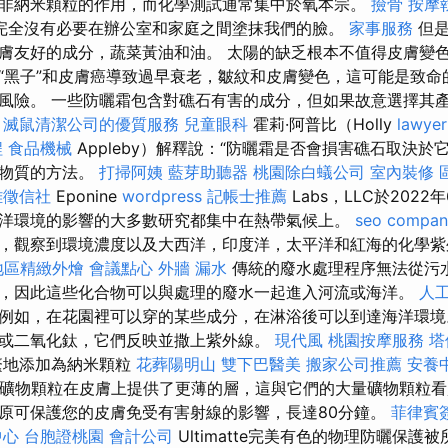
非納米顆粒的作用，而化學測試通常集中於氧本宗。
撿骨
按摩
完全沒有必要在辦公室和家庭之間塗抹我們的臉。
家事服務
但是
膚友好的成分，蔬菜黃油和油。 太陽的缺乏根本不值得皮膚變
“黑子”和皮膚癌導致過早衰老，皺紋和皮膚變色，這可能是致命
風險。 一些防曬霜包含對礁石有害的成分，但如果故意選擇其
。
滅鼠清潔公司的優質服務
兒童眼科
霍莉·阿普比（Holly
lawyer
程
食品機械
Appleby）解釋說：“防曬霜是否會損害礁石取決
學物質的方法。
打掃阿姨
藍芽助聽器
桃園除白蟻公司
室內裝修
雄徵信社
Eponine
wordpress
記帳士推薦
Labs，LLC於202
洋環境的影響的大多數研究都集中在熱帶氣候上。
seo compan
，觀察到環境濃度以及大西洋，印度洋，太平洋和紅海的化學紫
地區精緻外燴
會議點心
外牆 漏水
傳統的廢水處理程序無法從污
，因此這些化合物可以與處理的廢水一起進入河流或海洋。
人
例如，在花園裡可以穿的某些成分，在淋浴後可以到達海洋環
或二氧化鈦，它們反映並撒上紫外線。
現代風
桃園按摩服務
塔
繁地添加為納米顆粒
花葬陽明山
雙下巴醫美
搬家公司推薦
安養
的礦物顆粒在皮膚上提供了更薄的層，這與它們的大量礦物顆粒
原可保護您的皮膚免受有害射線的影響，長達80分鐘。
菲律賓
中心
台胞證桃園
會計公司
Ultimatte完美有色的物理防曬保護