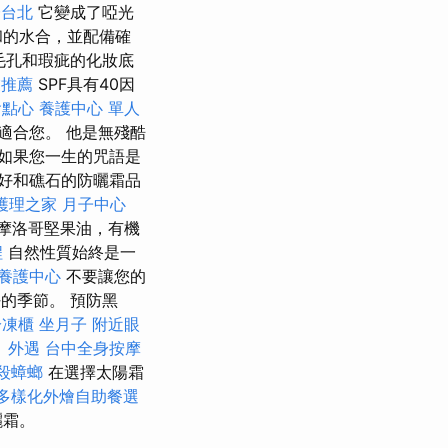
證台北
它變成了啞光
的水合，並配備確
蓋毛孔和瑕疵的化妝底
業推薦
SPF具有40因
會點心
養護中心 單人
適合您。 他是無殘酷
如果您一生的咒語是
好和礁石的防曬霜品
護理之家 月子中心
摩洛哥堅果油，有機
程
自然性質始終是一
養護中心
不要讓您的
好的季節。 預防黑
冷凍櫃
坐月子
附近眼
！
外遇
台中全身按摩
殺蟑螂
在選擇太陽霜
多樣化外燴自助餐選
曬霜。