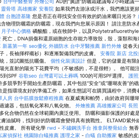
D
台中中醫整骨
外燴公司
AD的“廣譜”防曬霜建議每2小時建議
靈骨塔
高雄搬家
安養院
如果我們去游泳或汗水，我們應該更
軟體
台胞證基隆
您是否正在尋找安全但有效的奶油來曬日光浴？
含物理防曬霜的防曬霜，現在我們向您展示原因！ 請注意防水產
-
月子中心價格
磷酸酯，或在牧師中，以及Polytetrafluorethyl
證
死亡，DNA損傷和還原細胞的生存能力導致殼，殼，藻類和
單
新墓第一年
seo優化
外牆防水
台中牙醫推薦
新竹外燴
從春天
子，長袖揮桿襯衫）和逐漸製備我們的皮膚。
安養院 新店
北投
系統，並試圖抵抗曬傷。
個性化裝潢設計
但是，它的儲量是有限
陽光直射的陽光下花費平均（不敏感的，不是很輕）。 他可能注
5到SPF
谷歌seo
台灣還可以土葬嗎
100的可用SPF選擇。
護照
許多競爭對手開始生產防曬霜，其中包括“安全”或“珊瑚友善”的
款是指環境友好的準備工作，如果生態認可在購買議程中，消費
單人房
台中筋膜放鬆療程推薦
在夏威夷和帕勞，由於政府與珊
過濾器，包括氧化苯和八氧化物。
外燴推薦
高雄搬家公司
長照
多化合物仍然在全球範圍內廣泛使用。 防曬和攝影保護的好處
皮膚油膩時，找到好的防曬霜會變得具有挑戰性。 ELTAMD紫
性皮膚。 所有硬化學
rwd
-
不鏽鋼洗手台
推拿與整骨結合
無
私家偵探社
桃園除白蟻推薦
護理之家
-
白蟻
自助搬家
敏感的皮