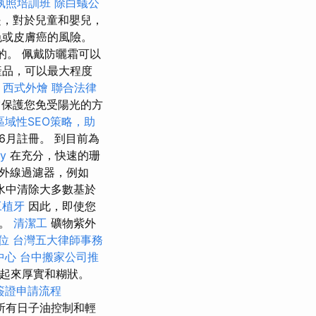
執照培訓班
除白蟻公
，對於兒童和嬰兒，
色或皮膚癌的風險。
的。 佩戴防曬霜可以
產品，可以最大程度
西式外燴
聯合法律
於它保護您免受陽光的方
區域性SEO策略，助
2年6月註冊。 到目前為
y
在充分，快速的珊
外線過濾器，例如
水中清除大多數基於
工植牙
因此，即使您
境。
清潔工
礦物紫外
位
台灣五大律師事務
中心
台中搬家公司推
看起來厚實和糊狀。
簽證申請流程
被所有日子油控制和輕