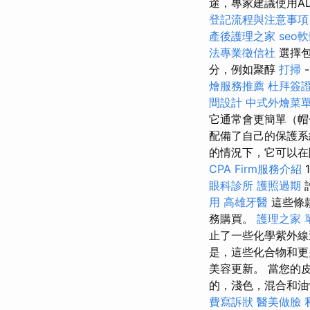
途，專家建議使用A
登記流程與注意事項
產後護理之家
seo
法專業徵信社
選擇包
分，例如聚醇
打掃
燴服務推薦
杜拜簽
間設計
中式外燴菜
它通常會更簡單（帽
配備了自己的保護
的情況下，它可以在
CPA Firm服務介紹
1
眼科診所
護照過期
用
高雄牙醫
這些條
務購買。
護理之家 
止了一些化學紫外線
是，這些化合物和更
美容更新。 當您的
的，淺色，混合和油
費寫訴狀
醫美做臉