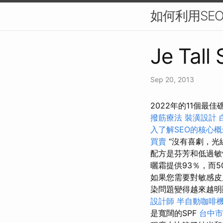
如何利用SE
Je Tall
Sep 20, 2013
2022年的11個
撥筋療法
裝潢設計
入了解SEO的核心概
買賣
“沒有喜劇，光
配方是芬芳和低過敏
曬霜提供93％，而
如果您需要對敏感
染問題變得越來越明
設計師
半自動咖啡
是寬闊的SPF
台中