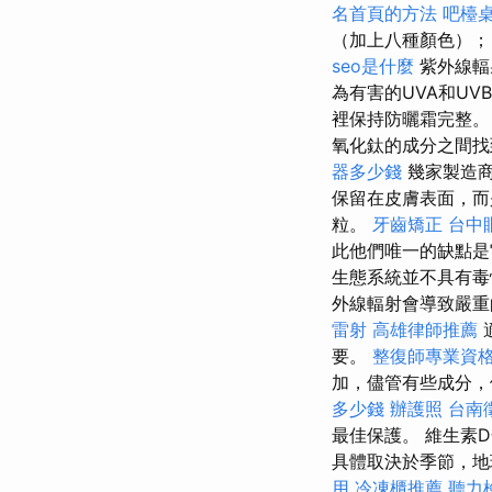
名首頁的方法
吧檯
（加上八種顏色）
seo是什麼
紫外線輻
為有害的UVA和U
裡保持防曬霜完整
氧化鈦的成分之間
器多少錢
幾家製造商
保留在皮膚表面，
粒。
牙齒矯正
台中
此他們唯一的缺點是
生態系統並不具有毒
外線輻射會導致嚴重
雷射
高雄律師推薦
要。
整復師專業資
加，儘管有些成分，
多少錢
辦護照
台南
最佳保護。 維生素
具體取決於季節，地
用
冷凍櫃推薦
聽力