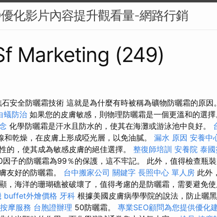
O優化影片內容提升觀看量-網路行銷
 Sf Marketing (249)
最佳礁石安全防曬霜技術 這就是為什麼有時被稱為礦物防曬霜的原因
白蟻防治
如果您的皮膚敏感，則物理防曬霜是一個更溫和的選
念
化學防曬霜是汗水且防水的，使其在海灘或游泳池中良好。
線和乾燥，在皮膚上形成啞光層，以免油膩。
漏水 原因
安養中
性的，使其成為敏感皮膚的絕佳選擇。
整復師培訓
安養院
泰國
50因子的防曬霜為99％的保護，這不牢記。 此外，值得檢查瓶
皮膚友好的防曬霜。
台中搬家公司
關鍵字
長照中心 單人房
此外，
顯，海洋的珊瑚礁被破壞了，值得考慮的是防曬霜，需要避免使
機
buffet外燴價格
牙科
根據美國皮膚病學學院的說法，防止曬黑
市按摩服務
台胞證辦理
50防曬霜。
專業SEO顧問為您提供優化