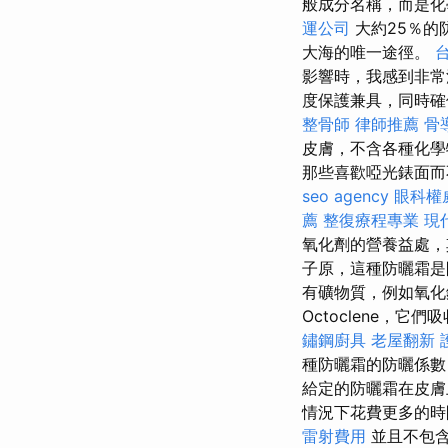
般成分名稱，而是化學
運公司
大約25％的
大海的唯一途徑。
影響時，我感到非
度保護兼具，同時確
整骨師
律師推薦
骨
皮膚，不含各種化
那些喜歡啞光錶面而不
seo agency
眼科權
薦
整復療程專業
現
氧化劑的營養益處，
子原，這種防曬霜是
有礦物質，例如氧化鋅
Octoclene，
鏽鋼廚具
老屋翻新
種防曬霜的防曬係數（
給定的防曬霜在皮膚
情況下花費更多的時
雷射費用
並且不包