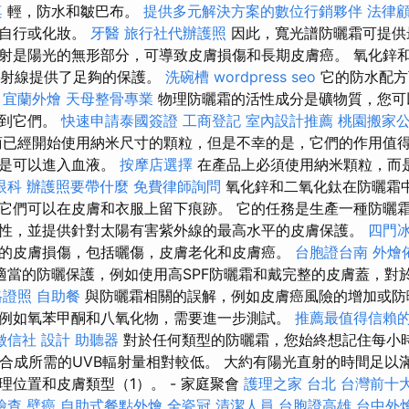
桌
輕，防水和皺巴布。
提供多元解決方案的數位行銷夥伴
法律
；自行或化妝。
牙醫
旅行社代辦護照
因此，寬光譜防曬霜可提供
射是陽光的無形部分，可導致皮膚損傷和長期皮膚癌。 氧化鋅
VB射線提供了足夠的保護。
洗碗槽
wordpress seo
它的防水配方
。
宜蘭外燴
天母整骨專業
物理防曬霜的活性成分是礦物質，您可
找到它們。
快速申請泰國簽證
工商登記
室內設計推薦
桃園搬家
已經開始使用納米尺寸的顆粒，但是不幸的是，它們的作用值
而是可以進入血液。
按摩店選擇
在產品上必須使用納米顆粒，而
眼科
辦護照要帶什麼
免費律師詢問
氧化鋅和二氧化鈦在防曬霜
它們可以在皮膚和衣服上留下痕跡。 它的任務是生產一種防曬
性，並提供針對太陽有害紫外線的最高水平的皮膚保護。
四門
的皮膚損傷，包括曬傷，皮膚老化和皮膚癌。
台胞證台南
外燴
適當的防曬保護，例如使用高SPF防曬霜和戴完整的皮膚蓋，對
格證照
自助餐
與防曬霜相關的誤解，例如皮膚癌風險的增加或防
例如氧苯甲酮和八氧化物，需要進一步測試。
推薦最值得信賴的
徵信社
設計
助聽器
對於任何類型的防曬霜，您始終想記住每小
D合成所需的UVB輻射量相對較低。 大約有陽光直射的時間足以
理位置和皮膚類型（1）。 - 家庭聚會
護理之家 台北
台灣前十
檢查
壁癌
自助式餐點外燴
全瓷冠
清潔人員
台胞證高雄
台中外