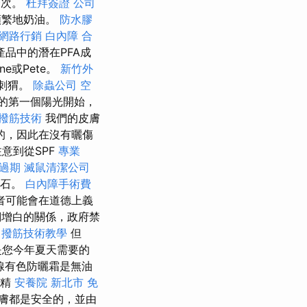
一次。
杜拜簽證
公司
頻繁地奶油。
防水膠
網路行銷
白內障
合
品中的潛在PFA成
ene或Pete。
新竹外
海刺猬。
除蟲公司
空
的第一個陽光開始，
撥筋技術
我們的皮膚
的，因此在沒有曬傷
意到從SPF
專業
過期
滅鼠清潔公司
礁石。
白內障手術費
者可能會在道德上義
瑚增白的關係，政府禁
撥筋技術教學
但
是您今年夏天需要的
外線有色防曬霜是無油
香精
安養院 新北市
免
膚都是安全的，並由