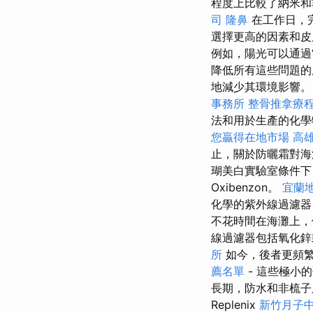
程度上比較了納米和
司
隆鼻
在工作日，
選擇更高的因素和皮
例如，陽光可以通過
降低所有這些問題的
地減少其環境影響
事務所
整骨推拿療
法和用於生產的化
您贏得在地市場
高
止，關於防曬霜對海
瑚美白實驗室條件下
Oxibenzon。
宜蘭
化學的紫外線過濾器
不花時間在海灘上，
線過濾器包括氧化鋅
所
如今，後者更頻
薦名單
- 這些極小
長期，防水和非梳子
Replenix
新竹月子