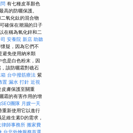
顧問
有七種皮革顏色
最高的防曬保護。
和二氧化鈦的混合物
可確保在潮濕的日子
以在稱為氧化鋅和二
公司
安養院 新店
助聽
得懷疑，因為它們不
是避免使用納米顆
中也是白色粉末，因
霜，該防曬霜對礁石
冰箱
台中撥筋療法
紫
佈置
漏水 打針
近視
於皮膚保護至關重
曬霜的有害作用的增
SEO團隊
月嫂一天
時重新使用它以進行
滿足維生素D的需求，
大律師事務所
搬家費
燴
台北外燴服務首選