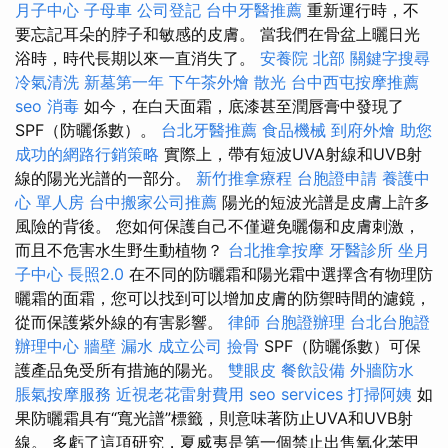
月子中心
子母車
公司登記
台中牙醫推薦
重新運行時，不
要忘記耳朵的脖子和敏感的皮膚。 當我們在骨盆上曬日光
浴時，時代長期以來一直消失了。
安養院 北部
關鍵字搜尋
冷氣清洗
新墓第一年
下午茶外燴
散光
台中西屯按摩推薦
seo
消毒
如今，在白天面霜，底漆甚至潤唇膏中發現了
SPF（防曬係數）。
台北牙醫推薦
食品機械
到府外燴
助您
成功的網路行銷策略
實際上，帶有短波UVA射線和UVB射
線的陽光光譜的一部分。
新竹推拿療程
台胞證申請
養護中
心 單人房
台中搬家公司推薦
陽光的短波光譜是皮膚上許多
風險的背後。 您如何保護自己不僅避免曬傷和皮膚刺激，
而且不危害水生野生動植物？
台北推拿按摩
牙醫診所
坐月
子中心
長照2.0
在不同的防曬霜和陽光霜中選擇含有物理防
曬霜的面霜，您可以找到可以增加皮膚的防禦時間的濾鏡，
從而保護紫外線的有害影響。
律師
台胞證辦理
台北台胞證
辦理中心
牆壁 漏水
成立公司
撿骨
SPF（防曬係數）可保
護產品免受所有措施的陽光。
雙眼皮
餐飲設備
外牆防水
脹氣按摩服務
近視老花雷射費用
seo services
打掃阿姨
如
果防曬霜具有“寬光譜”標籤，則意味著防止UVA和UVB射
線。 多虧了這項研究，夏威夷是第一個禁止出售氧化苯甲