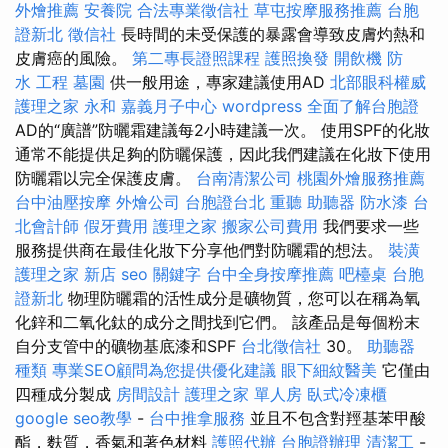
外燴推薦
安養院
合法專業徵信社
草屯按摩服務推薦
台胞
證新北
徵信社
長時間的未受保護的暴露會導致皮膚灼熱和
皮膚癌的風險。
第二專長證照課程
護照換發
開飲機
防
水 工程
墓園
供一般用途，專家建議使用AD
北部眼科權威
護理之家 永和
嘉義月子中心
wordpress
全面了解台胞證
AD的“廣譜”防曬霜建議每2小時建議一次。 使用SPF的化妝
通常不能提供足夠的防曬保護，因此我們建議在化妝下使用
防曬霜以完全保護皮膚。
台南清潔公司
桃園外燴服務推薦
台中油壓按摩
外燴公司
台胞證台北
重聽 助聽器
防水漆
台
北會計師
假牙費用
護理之家
搬家公司費用
我們要求一些
服務提供商在最佳化妝下分享他們對防曬霜的想法。
裝潢
護理之家 新店
seo 關鍵字
台中全身按摩推薦
吧檯桌
台胞
證新北
物理防曬霜的活性成分是礦物質，您可以在稱為氧
化鋅和二氧化鈦的成分之間找到它們。 該產品是每個粉末
自分支管中的礦物基底漆和SPF
台北徵信社
30。
助聽器
種類
專業SEO顧問為您提供優化建議
眼下細紋醫美
它僅由
四種成分製成
房間設計
護理之家 單人房
臥式冷凍櫃
google seo教學
-
台中推拿服務
並且不包含對羥基苯甲酸
酯，麩質，香氣和著色材料
護照代辦
台胞證辦理
清潔工
-