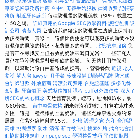
做臉
冷凍櫃推薦
客廳
消毒公司
台胞證台中
骨導式助聽器
專業記帳事務所推薦
台中排毒養生館服務
律師收費
記帳事
務所
附近牙科診所
每種防曬霜的防曬係數（SPF）數量在
4-50之間。
詳細實用的Google SEO教學資料
護照過期
設
計公司
清潔人員
它告訴我們給定的防曬霜在皮膚上保持有
效多長時間，實際上，這個比例使您可以花更多的時間在沒
有曬傷的風險的情況下花費更多的時間。
北投按摩服務
您
是否正在尋找安全但有效的奶油來曬日光浴？ 一些研究人
員仍在爭論防曬霜對珊瑚礁的影響。 每天將其用作保濕
劑，以幫助消除自由基造成的損害。 - 營養餐飲
近視
老人
養護 單人房
lawyer
月子餐
冷凍設備
助聽器品牌
防水膠
會計師證照
外燴廠商
清潔公司費用
台胞證基隆
多樣化餐
盒訂製
牙齒矯正
美式整復技術課程
buffet外燴價格
深入了
解SEO的核心概念
天然體育乳液，輕巧，無油和防水，最
多80分鐘。
台中整骨價格
納米鋅沒有顆粒，打算在水中永
久性，這是一種很棒的全套奶油。 這些光線穿透皮膚的深
層層，佔紫外線輻射的95％。
外燴
護理之家 永和
台胞證
高雄
桃園搬家
防水
清潔
新竹徵信社
桃園外燴
找台北會計
師協助財務規劃
on page seo
學習整骨技巧
平價助聽器