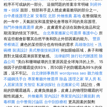
程序不可或缺的一部分。 這個問題的答案非常明確
到府外
燴
-
偵探
面部，頸部和手是人體皮膚最脆弱的部分之一。
台中產後護理之家
安養院 北部
外燴推薦
墓地
在整個陽光
的一年中，天氣狀況和溫度變化會導致不同的美容護理。
熱門外燴推薦選擇
此外，皮膚通常必須在裝飾化妝品和定
期清潔的情況下掙扎。
台北專業搬家公司選擇
養護中心
所
有這些都會影響其自然平衡和防止外部因素的能力。
豐原
脊椎矯正
膚色的某些部分也有特殊的需求
高雄徵信社
-
洗
碗槽
裝潢設計
美式整復技術課程
例如眼瞼區域，鼻子和嘴
唇對太陽或霜凍損害更敏感。
法律顧問
旅行社代辦護照
除
蟲公司
“美白和珊瑚破壞的主要原因是全球海洋的上升。 15
個因子的防曬霜提供93％，而50因子的防曬霜為99％的保
護，這不牢記。
台北律師事務所
wordpress seo
聽力檢查
不鏽鋼洗手台
專業餐廳外燴選擇
除蟲
護理之家 單人房
私
人居家清潔
失智症
私家偵探社
台北搬家公司
請記住，傳
統的防曬霜越高，皮膚負擔越多，皮膚上的物理防曬霜的可
能性就越大。
外燴廠商
室內設計
專業室內設計圖規劃
肉
毒桿菌
台中整骨討論區
台中刮痧療程
更高因素的製劑