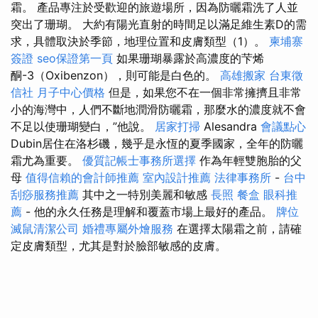
霜。 產品專注於受歡迎的旅遊場所，因為防曬霜洗了人並
突出了珊瑚。 大約有陽光直射的時間足以滿足維生素D的需
求，具體取決於季節，地理位置和皮膚類型（1）。
柬埔寨
簽證
seo保證第一頁
如果珊瑚暴露於高濃度的芐烯
酮-3（Oxibenzon），則可能是白色的。
高雄搬家
台東徵
信社
月子中心價格
但是，如果您不在一個非常擁擠且非常
小的海灣中，人們不斷地潤滑防曬霜，那麼水的濃度就不會
不足以使珊瑚變白，”他說。
居家打掃
Alesandra
會議點心
Dubin居住在洛杉磯，幾乎是永恆的夏季國家，全年的防曬
霜尤為重要。
優質記帳士事務所選擇
作為年輕雙胞胎的父
母
值得信賴的會計師推薦
室內設計推薦
法律事務所
-
台中
刮痧服務推薦
其中之一特別美麗和敏感
長照
餐盒
眼科推
薦
- 他的永久任務是理解和覆蓋市場上最好的產品。
牌位
滅鼠清潔公司
婚禮專屬外燴服務
在選擇太陽霜之前，請確
定皮膚類型，尤其是對於臉部敏感的皮膚。