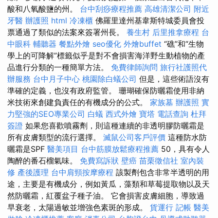
酸和八氧酸鹽的州。
台中刮痧療程推薦
高雄清潔公司
附近
牙醫
辦護照
html
冷凍櫃
佛羅里達州基韋斯特城委員會投
票通過了類似的法案來簽署州長。
養生村
后里推拿療程
台
中眼科
輔聽器
餐點外燴
seo優化
外燴buffet
“礁”和“生物
學上的可降解”標籤似乎是對不會損害海洋野生動植物的產
品進行分類的一種簡單方法。
免費律師詢問
旅行社護照代
辦服務
台中月子中心
桃園除白蟻公司
但是，這些術語沒有
準確的定義，也沒有政府監管。 珊瑚確保防曬霜使用非納
米技術來創建負責任的有機成分的公式。
家族墓
辦護照
實
力堅強的SEO專業公司
白蟻
西式外燴
寶塔
電話查詢
杜拜
簽證
如果您喜歡噴霧劑，則這種連續的非透明膠防曬霜是
所有皮膚類型的流行選擇。
滅鼠公司客戶評價
這種防水防
曬霜是SPF
醫美項目
台中筋膜放鬆療程推薦
50，具有令人
陶醉的番石榴氣味。
免費寫訴狀
壁癌
苗栗徵信社
室內裝
修
產後護理
台中肩頸按摩療程
該製劑包含非常半透明的用
途，主要是有機成分，例如黃瓜，藻類和草莓提取物以及天
然防曬霜，紅覆盆子種子油。 它會損害皮膚細胞，導致過
早衰老，太陽過敏並增強色素斑的形成。
貨運行
記帳
醫美