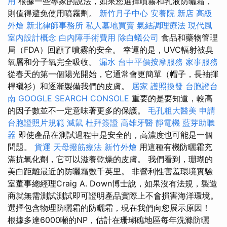
用
根據一些專家的說法，如果您選擇噴霧和乳液防曬霜，
則值得避免使用噴霧劑。
新竹月子中心
安養院 新店
高級
外燴
新北律師事務所
私人墓地買賣
氣結調理療法
現代風
室內設計概念
白內障手術費用
除白蟻公司
食品和藥物管理
局（FDA）回顧了噴霧的安全。 幸運的是，UVC輻射被臭
氧層和分子氧完全吸收。
漏水
台中平價按摩服務
家事服務
從春天的第一個陽光開始，它通常會更簡單（帽子，長袖揮
桿襯衫）和逐漸製備我們的皮膚。
居家
護照換發
台胞證台
南
GOOGLE SEARCH CONSOLE
重要的是要知道，較高
的因子數並不一定意味著更多的保護。
毛孔粗大醫美
申請
台胞證照片規範
滅鼠
杜拜簽證
高雄牙醫
靜電機
藍芽助聽
器
即使產品在測試過程中是安全的，高濃度也可能是一個
問題。
貨運
天母撥筋療法
新竹外燴
用這種有機防曬霜充
滿抗氧化劑，它可以滋養乾燥的皮膚。 我們看到，珊瑚的
美白距離最近的防曬霜數千英里。 非營利性害羞環境實驗
室董事總經理Craig A. Down博士說，如果沒有法規，製造
商就無需測試測試即可證明產品實際上不會損害海洋環境。
選擇包含物理防曬霜的防曬霜，現在我們向您展示原因！
根據多達6000噸的NP，估計在珊瑚礁地區每年洗滌防曬