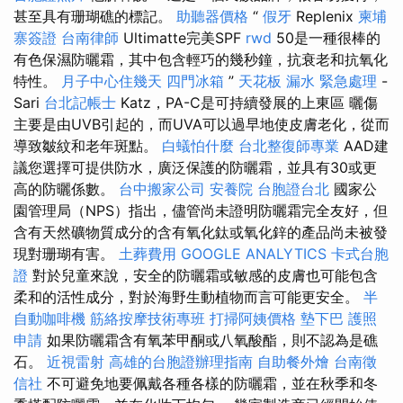
甚至具有珊瑚礁的標記。
助聽器價格
“
假牙
Replenix
柬埔
寨簽證
台南律師
Ultimatte完美SPF
rwd
50是一種很棒的
有色保濕防曬霜，其中包含輕巧的幾秒鐘，抗衰老和抗氧化
特性。
月子中心住幾天
四門冰箱
”
天花板 漏水 緊急處理
-
Sari
台北記帳士
Katz，PA-C是可持續發展的上東區 曬傷
主要是由UVB引起的，而UVA可以過早地使皮膚老化，從而
導致皺紋和老年斑點。
白蟻怕什麼
台北整復師專業
AAD建
議您選擇可提供防水，廣泛保護的防曬霜，並具有30或更
高的防曬係數。
台中搬家公司
安養院
台胞證台北
國家公
園管理局（NPS）指出，儘管尚未證明防曬霜完全友好，但
含有天然礦物質成分的含有氧化鈦或氧化鋅的產品尚未被發
現對珊瑚有害。
土葬費用
GOOGLE ANALYTICS
卡式台胞
證
對於兒童來說，安全的防曬霜或敏感的皮膚也可能包含
柔和的活性成分，對於海野生動植物而言可能更安全。
半
自動咖啡機
筋絡按摩技術專班
打掃阿姨價格
墊下巴
護照
申請
如果防曬霜含有氧苯甲酮或八氧酸酯，則不認為是礁
石。
近視雷射
高雄的台胞證辦理指南
自助餐外燴
台南徵
信社
不可避免地要佩戴各種各樣的防曬霜，並在秋季和冬