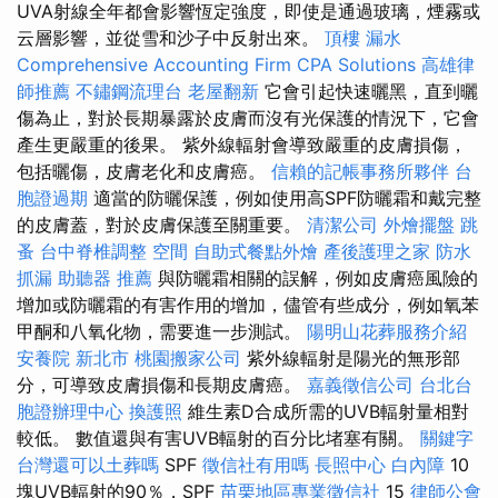
UVA射線全年都會影響恆定強度，即使是通過玻璃，煙霧或
云層影響，並從雪和沙子中反射出來。
頂樓 漏水
Comprehensive Accounting Firm CPA Solutions
高雄律
師推薦
不鏽鋼流理台
老屋翻新
它會引起快速曬黑，直到曬
傷為止，對於長期暴露於皮膚而沒有光保護的情況下，它會
產生更嚴重的後果。 紫外線輻射會導致嚴重的皮膚損傷，
包括曬傷，皮膚老化和皮膚癌。
信賴的記帳事務所夥伴
台
胞證過期
適當的防曬保護，例如使用高SPF防曬霜和戴完整
的皮膚蓋，對於皮膚保護至關重要。
清潔公司
外燴擺盤
跳
蚤
台中脊椎調整
空間
自助式餐點外燴
產後護理之家
防水
抓漏
助聽器 推薦
與防曬霜相關的誤解，例如皮膚癌風險的
增加或防曬霜的有害作用的增加，儘管有些成分，例如氧苯
甲酮和八氧化物，需要進一步測試。
陽明山花葬服務介紹
安養院 新北市
桃園搬家公司
紫外線輻射是陽光的無形部
分，可導致皮膚損傷和長期皮膚癌。
嘉義徵信公司
台北台
胞證辦理中心
換護照
維生素D合成所需的UVB輻射量相對
較低。 數值還與有害UVB輻射的百分比堵塞有關。
關鍵字
台灣還可以土葬嗎
SPF
徵信社有用嗎
長照中心
白內障
10
塊UVB輻射的90％，SPF
苗栗地區專業徵信社
15
律師公會