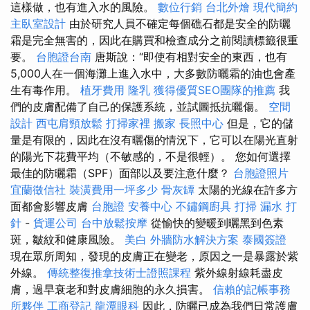
這樣做，也有進入水的風險。
數位行銷
台北外燴
現代簡約
主臥室設計
由於研究人員不確定每個礁石都是安全的防曬
霜是完全無害的，因此在購買和檢查成分之前閱讀標籤很重
要。
台胞證台南
唐斯說：“即使有相對安全的東西，也有
5,000人在一個海灘上進入水中，大多數防曬霜的油也會產
生有毒作用。
植牙費用
隆乳
獲得優質SEO團隊的推薦
我
們的皮膚配備了自己的保護系統，並試圖抵抗曬傷。
空間
設計
西屯肩頸放鬆
打掃家裡
搬家
長照中心
但是，它的儲
量是有限的，因此在沒有曬傷的情況下，它可以在陽光直射
的陽光下花費平均（不敏感的，不是很輕）。 您如何選擇
最佳的防曬霜（SPF）面部以及要注意什麼？
台胞證照片
宜蘭徵信社
裝潢費用一坪多少
骨灰罈
太陽的光線在許多方
面都會影響皮膚
台胞證
安養中心
不鏽鋼廚具
打掃
漏水 打
針
-
貨運公司
台中放鬆按摩
從愉快的變暖到曬黑到色素
斑，皺紋和健康風險。
美白
外牆防水解決方案
泰國簽證
現在眾所周知，發現的皮膚正在變老，原因之一是暴露於紫
外線。
傳統整復推拿技術士證照課程
紫外線射線耗盡皮
膚，過早衰老和對皮膚細胞的永久損害。
信賴的記帳事務
所夥伴
工商登記
龍潭眼科
因此，防曬已成為我們日常護膚