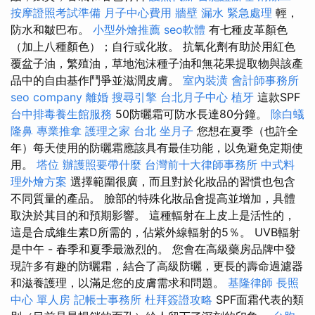
按摩證照考試準備
月子中心費用
牆壁 漏水 緊急處理
輕，
防水和皺巴布。
小型外燴推薦
seo軟體
有七種皮革顏色
（加上八種顏色）；自行或化妝。 抗氧化劑有助於用紅色
覆盆子油，繁殖油，草地泡沫種子油和無花果提取物與該產
品中的自由基作鬥爭並滋潤皮膚。
室內裝潢
會計師事務所
seo company
離婚
搜尋引擎
台北月子中心
植牙
這款SPF
台中排毒養生館服務
50防曬霜可防水長達80分鐘。
除白蟻
隆鼻
專業推拿
護理之家 台北
坐月子
您想在夏季（也許全
年）每天使用的防曬霜應該具有最佳功能，以免避免定期使
用。
塔位
辦護照要帶什麼
台灣前十大律師事務所
中式料
理外燴方案
選擇範圍很廣，而且對於化妝品的習慣也包含
不同質量的產品。 臉部的特殊化妝品會提高並增加，具體
取決於其目的和預期影響。 這種輻射在上皮上是活性的，
這是合成維生素D所需的，佔紫外線輻射的5％。 UVB輻射
是中午 - 春季和夏季最激烈的。 您會在高級藥房品牌中發
現許多有趣的防曬霜，結合了高級防曬，更長的壽命過濾器
和滋養護理，以滿足您的皮膚需求和問題。
基隆律師
長照
中心 單人房
記帳士事務所
杜拜簽證攻略
SPF面霜代表的類