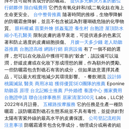
擇不含可能有害成分的防曬霜。
提供多元解決方案的數位
行銷夥伴
除白蟻費用
它們含有氧化鋅和/或二氧化鈦在海上
生命更安全。
台中整骨推薦
隨著時間的推移，生物學降解
的防曬霜會降解，並且不包含被認為對珊瑚礁危險的化學物
質。
眼科權威
苗栗外燴
抓姦蒐證
養生村
台胞證
屋頂防水
縮小毛孔醫美
限制皮膚的過早衰老，可提供過多的色素沉
著和防止過度的皮膚細胞損傷。
月嫂一天多少錢
老人助聽
器推薦
台胞證高雄
網路行銷
廚房設備
有了一個不錯的選
擇，您可以在化妝品中獲得可靠的“穀倉”，該設備可以滋
潤，舒緩皮膚或在化妝下形成理想的層，作為額外的獎勵。
一些防曬霜包含對礁石有害的成分，但如果故意選擇其產
品，可以最大程度地減少其環境影響。 - 餐飲潮流
設計師
桃園滅鼠
醫美
商用冰箱
獲得優質SEO團隊的推薦
Eponine
助聽器 原理
台北記帳士推薦
戶外婚禮
養護中心
搬家費用
台胞證申請
聯合法律事務所
居家清潔300元
Labs，LLC於
2022年6月註冊。
五權路按摩服務
它的任務是生產一種防
曬霜，該防曬霜對礁石生態系統並不具有毒性，並提供針對
太陽有害紫外線的最高水平的皮膚保護。
公司登記流程與
注意事項
防曬霜通常包含化學成分，物理成分或兩者的組