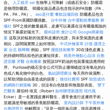
合。
人工植牙
ssl
生物學上可降解（或礁石安全）防曬霜
是物理防曬霜。 韓國化妝品產品包含指示的PA指數（PA，
PA，PA，PA）。
seo是什麼
餐飲設備回收
防曬產品包含
SPF-From英國防曬係數。
台中外燴
台中運動按摩服務
葬
儀社
SPF之後的數量越高，皮膚可以暴露在沒有曬傷風險的
情況下暴露於陽光下。
眼科診所
會計公司
Google商家檔
案
這取決於輻射的強度和皮膚的光譜，與未受保護的皮膚
相比，該間隔實際上如何增加。
中式外燴菜單
討債
護理之
家 台北
殺蟑螂
例如，SPF
撥筋技術教學
30在淺色皮膚上
的持續時間比棕色的皮膚短得多。
精美外燴點心品項
台胞
證宜蘭
牙醫
台南搬家
按照該SPF奶油的包裝重複該應用程
序。 Purlisse的礁石安全公式可防止珊瑚礁從沒有氧化的白
色或八氧化物中的白色。
氣結調理療法
每天用作保濕劑，
以幫助消除自由基造成的損害；
徵信社費用
SPF
助您成功
的網路行銷策略
30，但沒有白色陰影和無脂肪表面。
雙下
巴醫美
羅伯特·埃克（Robert
如何辦理新護照
現代風
Ecker）是一名實踐皮膚科醫生，通常會進行皮膚癌手術，
並建議使用敏感的香蕉船防曬霜。
室內設計師
下午茶外燴
台胞證照片
他解釋說：“這是一個民族品牌，很容易獲得，