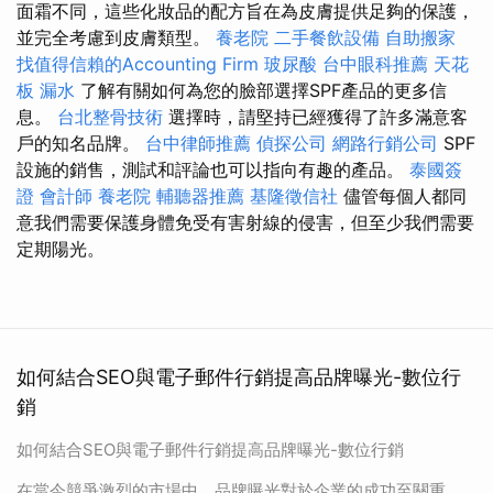
面霜不同，這些化妝品的配方旨在為皮膚提供足夠的保護，
並完全考慮到皮膚類型。
養老院
二手餐飲設備
自助搬家
找值得信賴的Accounting Firm
玻尿酸
台中眼科推薦
天花
板 漏水
了解有關如何為您的臉部選擇SPF產品的更多信
息。
台北整骨技術
選擇時，請堅持已經獲得了許多滿意客
戶的知名品牌。
台中律師推薦
偵探公司
網路行銷公司
SPF
設施的銷售，測試和評論也可以指向有趣的產品。
泰國簽
證
會計師
養老院
輔聽器推薦
基隆徵信社
儘管每個人都同
意我們需要保護身體免受有害射線的侵害，但至少我們需要
定期陽光。
如何結合SEO與電子郵件行銷提高品牌曝光-數位行
銷
如何結合SEO與電子郵件行銷提高品牌曝光-數位行銷
在當今競爭激烈的市場中，品牌曝光對於企業的成功至關重