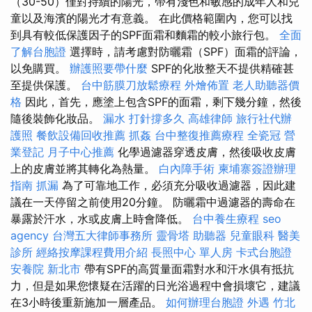
（30-50）僅對持續的陽光，帶有淺色和敏感的成年人和兒
童以及海濱的陽光才有意義。 在此價格範圍內，您可以找
到具有較低保護因子的SPF面霜和麵霜的較小旅行包。
全面
了解台胞證
選擇時，請考慮對防曬霜（SPF）面霜的評論，
以免購買。
辦護照要帶什麼
SPF的化妝整天不提供精確甚
至提供保護。
台中筋膜刀放鬆療程
外燴佈置
老人助聽器價
格
因此，首先，應塗上包含SPF的面霜，剩下幾分鐘，然後
隨後裝飾化妝品。
漏水 打針撐多久
高雄律師
旅行社代辦
護照
餐飲設備回收推薦
抓姦
台中整復推薦療程
全瓷冠
營
業登記
月子中心推薦
化學過濾器穿透皮膚，然後吸收皮膚
上的皮膚並將其轉化為熱量。
白內障手術
柬埔寨簽證辦理
指南
抓漏
為了可靠地工作，必須充分吸收過濾器，因此建
議在一天停留之前使用20分鐘。 防曬霜中過濾器的壽命在
暴露於汗水，水或皮膚上時會降低。
台中養生療程
seo
agency
台灣五大律師事務所
靈骨塔
助聽器
兒童眼科
醫美
診所
經絡按摩課程費用介紹
長照中心 單人房
卡式台胞證
安養院 新北市
帶有SPF的高質量面霜對水和汗水俱有抵抗
力，但是如果您懷疑在活躍的日光浴過程中會損壞它，建議
在3小時後重新施加一層產品。
如何辦理台胞證
外遇
竹北