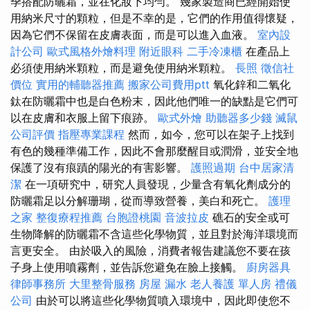
季搭配防曬霜，並在化妝下均勻。 幾家製造商已經開始使
用納米尺寸的顆粒，但是不幸的是，它們的作用值得懷疑，
因為它們不保留在皮膚表面，而是可以進入血液。
室內設
計公司
歐式風格外燴料理
附近眼科
二手冷凍櫃
在產品上
必須使用納米顆粒，而是避免使用納米顆粒。
長照
徵信社
價位
實用的輔聽器推薦
搬家公司費用ptt
氧化鋅和二氧化
鈦在防曬霜中也是白色粉末，因此他們唯一的缺點是它們可
以在皮膚和衣服上留下痕跡。
歐式外燴
助聽器多少錢
滅鼠
公司評價
指壓專業課程
然而，如今，您可以在架子上找到
有色的幾種準備工作，因此不會那麼醒目或潤滑，並安全地
保護了沒有痕蹟的陽光的有害影響。
護照過期
台中居家清
潔
在一項研究中，研究人員發現，少量含有氧化劑成分的
防曬霜足以分解珊瑚，從而導致營養，美白和死亡。
護理
之家
整復療程推薦
台胞證桃園
音波拉皮
礁石的安全或可
生物降解的防曬霜不含這些化學物質，並且對於海洋環境而
言更安全。 由於吸入的風險，消費者報告建議您不要在孩
子身上使用噴霧劑，並告訴您避免在臉上接觸。
廚房器具
律師事務所
大里整骨服務
房屋 漏水
老人養護 單人房
禮儀
公司
由於可以將這些化學物質噴入環境中，因此即使您不