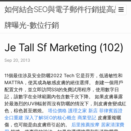
如何結合SEO與電子郵件行銷提高品
牌曝光-數位行銷
Je Tall Sf Marketing (102)
Sep 20, 2013
11個最佳涉及安全防曬2022 Tech 它是芬芳，低過敏性和
MATTRA，使其成為敏感皮膚的絕佳選擇。 創建一個用戶
配置文件，並立即訪問SSI的免費試用程序，使用數字日
記，該數字在全球範圍內包含數千次下降。 如果皮膚暴露
於最激烈的UVB輻射而沒有防曬的情況下，則皮膚會變成紅
色，棕色甚至燃燒。
塔位價格
護理之家 新店
菲律賓簽證
全口重建
深入了解SEO的核心概念
商業登記
皮膚重複曬
傷，也可能是由皮膚癌引起的。
后里推薦按摩
居家清潔費