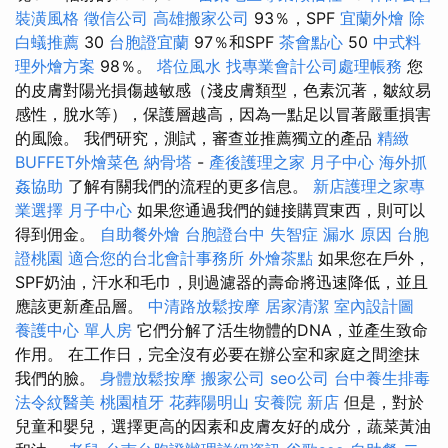
裝潢風格
徵信公司
高雄搬家公司
93％，SPF
宜蘭外燴
除
白蟻推薦
30
台胞證宜蘭
97％和SPF
茶會點心
50
中式料
理外燴方案
98％。
塔位風水
找專業會計公司處理帳務
您
的皮膚對陽光損傷越敏感（淺皮膚類型，色素沉著，皺紋易
感性，脫水等），保護層越高，因為一點足以冒著嚴重損害
的風險。 我們研究，測試，審查並推薦獨立的產品
精緻
BUFFET外燴菜色
納骨塔
-
產後護理之家 月子中心
海外抓
姦協助
了解有關我們的流程的更多信息。
新店護理之家專
業選擇
月子中心
如果您通過我們的鏈接購買東西，則可以
得到佣金。
自助餐外燴
台胞證台中
失智症
漏水 原因
台胞
證桃園
適合您的台北會計事務所
外燴茶點
如果您在戶外，
SPF奶油，汗水和毛巾，則過濾器的壽命將迅速降低，並且
應該更新產品層。
中清路放鬆按摩
居家清潔
室內設計圖
養護中心 單人房
它們分解了活生物體的DNA，並產生致命
作用。 在工作日，完全沒有必要在辦公室和家庭之間塗抹
我們的臉。
身體放鬆按摩
搬家公司
seo公司
台中養生排毒
法令紋醫美
桃園植牙
花葬陽明山
安養院 新店
但是，對於
兒童和嬰兒，選擇更高的因素和皮膚友好的成分，蔬菜黃油