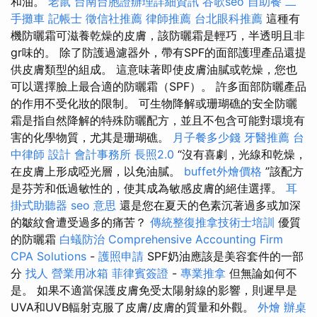
和油。
老鼠
台南台胞證辦理詳細資訊
谷歌seo
自助餐
二
手攤車
記帳士
徵信社推薦
律師推薦
台北眼科推薦
這種有
機防曬霜可滋養乾燥的皮膚，該防曬霜是輕巧，半透明且非
gr味的。 除了防護過濾器外，帶有SPF的面部護理產品還提
供皮膚類型的組成。 這意味著即使皮膚油膩或乾燥，您也
可以選擇臉上最合適的防曬霜（SPF）。 許多面部防曬產品
的作用不受化妝的限制。 可生物降解或珊瑚礁的安全防曬
霜是指自然降解的特殊防曬配方，並且不包含可能對環境有
害的化學物質，尤其是珊瑚礁。
月子餐多少錢
牙醫推薦
台
中律師
設計
會計事務所
長照2.0
“沒有喜劇，光線和乾燥，
在皮膚上形成啞光層，以免油膩。
buffet外燴價格
”該配方
是芬芳和低過敏性的，使其成為敏感皮膚的絕佳選擇。
耳
掛式助聽器
seo 意思
還是您在夏天的色素沉著過多或加深
的皺紋會遭受過多的痛苦？
傳統整復推拿技術士培訓
優質
的防曬霜
白蟻防治
Comprehensive Accounting Firm
CPA Solutions
-
護照申請
SPF奶油應該是美容套件的一部
分
找人
營業用冰箱
菲律賓簽證
-
專業推拿
但無論如何不
是。 如果不適當保護皮膚免受太陽射線的影響，則遲早是
UVA和UVB輻射克服了皮膚/皮膚的質量和外觀。
外燴
辦桌