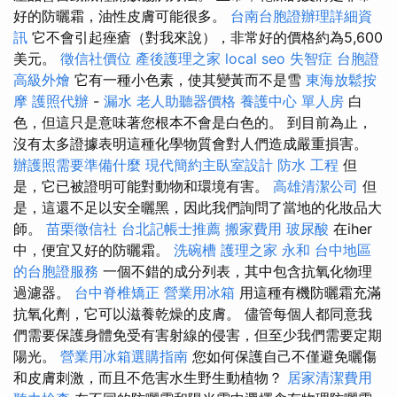
好的防曬霜，油性皮膚可能很多。
台南台胞證辦理詳細資
訊
它不會引起痤瘡（對我來說），非常好的價格約為5,600
美元。
徵信社價位
產後護理之家
local seo
失智症
台胞證
高級外燴
它有一種小色素，使其變黃而不是雪
東海放鬆按
摩
護照代辦
-
漏水
老人助聽器價格
養護中心 單人房
白
色，但這只是意味著您根本不會是白色的。 到目前為止，
沒有太多證據表明這種化學物質會對人們造成嚴重損害。
辦護照需要準備什麼
現代簡約主臥室設計
防水 工程
但
是，它已被證明可能對動物和環境有害。
高雄清潔公司
但
是，這還不足以安全曬黑，因此我們詢問了當地的化妝品大
師。
苗栗徵信社
台北記帳士推薦
搬家費用
玻尿酸
在iher
中，便宜又好的防曬霜。
洗碗槽
護理之家 永和
台中地區
的台胞證服務
一個不錯的成分列表，其中包含抗氧化物理
過濾器。
台中脊椎矯正
營業用冰箱
用這種有機防曬霜充滿
抗氧化劑，它可以滋養乾燥的皮膚。 儘管每個人都同意我
們需要保護身體免受有害射線的侵害，但至少我們需要定期
陽光。
營業用冰箱選購指南
您如何保護自己不僅避免曬傷
和皮膚刺激，而且不危害水生野生動植物？
居家清潔費用