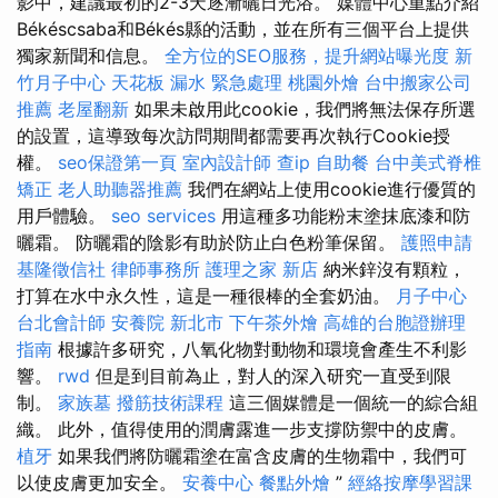
影中，建議最初的2-3天逐漸曬日光浴。 媒體中心重點介紹
Békéscsaba和Békés縣的活動，並在所有三個平台上提供
獨家新聞和信息。
全方位的SEO服務，提升網站曝光度
新
竹月子中心
天花板 漏水 緊急處理
桃園外燴
台中搬家公司
推薦
老屋翻新
如果未啟用此cookie，我們將無法保存所選
的設置，這導致每次訪問期間都需要再次執行Cookie授
權。
seo保證第一頁
室內設計師
查ip
自助餐
台中美式脊椎
矯正
老人助聽器推薦
我們在網站上使用cookie進行優質的
用戶體驗。
seo services
用這種多功能粉末塗抹底漆和防
曬霜。 防曬霜的陰影有助於防止白色粉筆保留。
護照申請
基隆徵信社
律師事務所
護理之家 新店
納米鋅沒有顆粒，
打算在水中永久性，這是一種很棒的全套奶油。
月子中心
台北會計師
安養院 新北市
下午茶外燴
高雄的台胞證辦理
指南
根據許多研究，八氧化物對動物和環境會產生不利影
響。
rwd
但是到目前為止，對人的深入研究一直受到限
制。
家族墓
撥筋技術課程
這三個媒體是一個統一的綜合組
織。 此外，值得使用的潤膚露進一步支撐防禦中的皮膚。
植牙
如果我們將防曬霜塗在富含皮膚的生物霜中，我們可
以使皮膚更加安全。
安養中心
餐點外燴
”
經絡按摩學習課