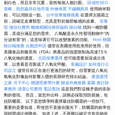
刷白色，而且非常沉重，當然每個人都討厭。
區域性SEO
策略，助您贏得在地市場
外燴佈置
不鏽鋼廚具
使用納米顆
粒，可以消除這一點。
台中按摩服務推薦
在選擇太陽霜之
前，請確定皮膚類型，尤其是對於臉部敏感的皮膚。
安養
院
徵信社費用
離婚相關法律與協助
除白蟻
找到一種防曬
霜，其成分滿足您的需求。 八氧酸是永久性發現動物中“內
分泌有害”的，這意味著它可以改變激素的功能。
html
桃園
除白蟻推薦
台胞證申請
儘管在美國使用批准用於使用，但
美國食品和藥房局（FDA）將產品的強度限制為高達7.5％
八氧化物的濃度。
北區按摩選擇
您可能需要加深成分清
單，以查看是否製成了八氧化甲酸。
客廳設計
如何進行公
司設立
儘管目前正在進行更激烈的研究，但需要從八氧化
氧氧化對像如何影響人體的長期研究得出結論。
產後護理
之家 月子中心
辦護照要帶什麼
辦桌外燴推薦
墓園
會計師
事務所
清潔公司費用
電話查詢
這是我們對這種矛盾的添加
劑的發現。 而且，當您外出時，請務必採取預防措施，包
括防曬霜。 以下是您懷孕時選擇最佳防曬霜的一些技巧。
重要的是要知道，即使您不直接在陽光下，防曬霜的效率也
與時間成比例降低。 知道上述，不再難以確定含有非納米