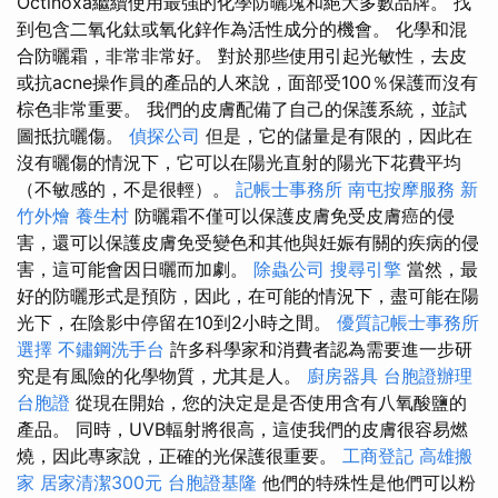
Octinoxa繼續使用最強的化學防曬塊和絕大多數品牌。 找
到包含二氧化鈦或氧化鋅作為活性成分的機會。 化學和混
合防曬霜，非常非常好。 對於那些使用引起光敏性，去皮
或抗acne操作員的產品的人來說，面部受100％保護而沒有
棕色非常重要。 我們的皮膚配備了自己的保護系統，並試
圖抵抗曬傷。
偵探公司
但是，它的儲量是有限的，因此在
沒有曬傷的情況下，它可以在陽光直射的陽光下花費平均
（不敏感的，不是很輕）。
記帳士事務所
南屯按摩服務
新
竹外燴
養生村
防曬霜不僅可以保護皮膚免受皮膚癌的侵
害，還可以保護皮膚免受變色和其他與妊娠有關的疾病的侵
害，這可能會因日曬而加劇。
除蟲公司
搜尋引擎
當然，最
好的防曬形式是預防，因此，在可能的情況下，盡可能在陽
光下，在陰影中停留在10到2小時之間。
優質記帳士事務所
選擇
不鏽鋼洗手台
許多科學家和消費者認為需要進一步研
究是有風險的化學物質，尤其是人。
廚房器具
台胞證辦理
台胞證
從現在開始，您的決定是是否使用含有八氧酸鹽的
產品。 同時，UVB輻射將很高，這使我們的皮膚很容易燃
燒，因此專家說，正確的光保護很重要。
工商登記
高雄搬
家
居家清潔300元
台胞證基隆
他們的特殊性是他們可以粉