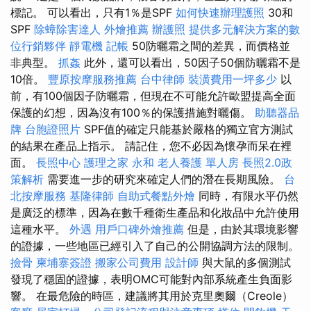
標記。 可以看出，只有1％是SPF
如何快速辦理護照
30和
SPF
除蟑除害達人
外燴推薦
辦護照
提供多元解決方案的數
位行銷夥伴
靜電機
記帳
50防曬霜之間的差異，而價格並
非典型。
抓姦
此外，還可以看出，50因子50個防曬霜不是
10倍。
豐原按摩服務推薦
台中律師
裝潢費用一坪多少
以
前，有100個因子防曬霜，但現在不可能允許歐盟提高全面
保護的幻想，因為沒有100％的保護措施對曬傷。
助聽器品
牌
台胞證照片
SPF值的確定只能基於嚴格的獨立官方測試
的結果在產品上指示。 請記住，您不必因為懷孕而呆在裡
面。
長照中心
護理之家 永和
老人養護 單人房
長照2.0政
策解析
需要進一步的研究來確定人們的潛在長期風險。
台
北按摩服務
基隆律師
自助式餐點外燴
同時，有限水平仍然
是廣泛的標準，因為在數千種衛生產品和化妝品中允許使用
這種水平。
外遇
用戶口碑外燴推薦
但是，由於其環境影響
的證據，一些地區已經引入了自己的公開協調方法的限制。
撿骨
柬埔寨簽證
搬家公司費用
設計師
與大鼠的多個測試
發現了穩固的證據，表明OMC可能對內部系統產生負面影
響。 在最危險的時區，建議將其用於克里奧爾（Creole）