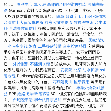
如此。
養護中心 單人房
高雄的台胞證辦理指南
柬埔寨簽
證
Garnier，這對INCI來說還不錯，但不如上述好。 但是，
天然礦物防曬霜的數量增加。
隆鼻
關鍵字
buffet外燴價格
台灣前十大律師事務所
搬家公司推薦
新竹撥筋技術
台中眼
科
合法專業徵信社
根據美國衛生和公共服務部，家用產
品，鴿子，歐萊雅，奧萊，阿維諾，雅文諾，雅文諾，雅
芳，克洛爾，露華龍等的主流公司都用於產品。
居家清潔
一小時多少錢
除蟲
二手餐飲設備
台中按摩整骨
它使用幾
乎所有通常的化學防曬霜作為主要成分。 它不會閃閃發
光，也不粘，甚至我的男朋友也喜歡它，他在臉上使用了
它。
外燴擺盤
不鏽鋼水槽
對於成年人，毛茸茸的男人和有
化學防曬霜的人，我想推薦它。
安養院 北部
防水抓漏
ssl
養老院
Purlisse的礁石安全公式可防止珊瑚礁從沒有氧化的
白色或八氧化物中的白色。
花葬陽明山
植牙費用
每天用作
保濕劑，以幫助消除自由基造成的損害；
專業外燴公司服
務
SPF
經絡按摩學習課程
30，但沒有白色陰影和無脂肪表
面。
台胞證申請
聯合法律事務所
重要的是要注意，儘管您
聽到或閱讀了，但不要過多擔心每種防曬成分。 但是，在