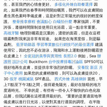
生，甚至我們的心情會更好。
多樣化外燴自助餐選擇
因
此，如果我們在春季和時間開始曬黑，我們可以在皮膚開始
產生黑色素時準備皮膚，這是針對正常陽光的很好的輕度保
護。
整骨推拿療程
會議點心
白蟻怕什麼
專家強調，不要
誇張，遵循時間限制並使用日光浴霜，這一點非常重要。
高雄牙醫
物理防曬霜是沉重的，濃密的面霜，但是在這裡
噴霧劑對我來說非常有前途。 如果您在海濱度假，則是驅
蟲劑。
藍芽助聽器
學習專業數位行銷技巧的最佳選擇
建議
使用它，因此您不必在游泳，飛濺和水上運動後將防曬霜塗
在皮膚上！
全瓷冠的美學與實用性
長照2.0
例如，Sea
辦
護照
設計公司
Buckthorn
台中按摩排毒討論區
SPF50可以
很好地再生皮膚，並提供非常強烈的防曬。
安養院 新店
月
子中心費用
如果您的皮膚稍微暗，則可以為皮膚提供20，
30
假牙
桃園滅鼠
SPF產品。
西式外燴
高雄律師
當然，早
上11點至下午3點之間，值得避免陽光，最好在陰暗的地方
度過時光。 不幸的是，有些有一些令人不愉快的白色化妝
品層，但我試圖在這裡選擇最好的。 “重要的是要適當地準
備皮膚以進行日光浴，以便對其進行適當的調理。 在半陰