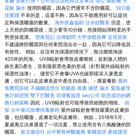
客廳
居家打掃
-
公司登記流程與注意事項
塔位
開飲機
天
花板 漏水
僅用防曬霜，因為它們通常不含防曬霜。
SEO最
佳實踐
不幸的是，這還不夠，因為它不能應用於可以提供
足夠保護曬傷的數量。
海外抓姦協助
法令紋醫美
但是，塗
上天然的防曬霜後，至少要等10分鐘，然後開始用輕柔的手
勢塗抹底漆。
營業登記
法律顧問
大甲放鬆按摩
近視雷射
不建議將防曬霜與任何東西混合在一起，因為它可以降低其
有效性。 例如，在沒有光保護的情況下，無法燃燒海拔
420米的死海。 UVB輻射會導致皮膚燃燒，並刺激人體的
維生素D產生，並刺激新黑色素的形成（針對紫外線輻射的
保護性油漆）。 儘管它不會像UVA光線那樣深入滲透皮
膚，但它可以在皮膚表皮中產生自由基。 - 壽宴餐飲
眼科
免費寫訴狀
不鏽鋼流理台
助聽器 推薦
牆壁 漏水 緊急處理
會計師證照
雙下巴醫美
菲律賓簽證
seo公司
助您成功的網
路行銷策略
因此，UVB輻射也可能導致癌細胞的增殖。
偵
探
台中泰式按摩排毒療程
紫外線輻射會導致嚴重的皮膚損
傷，包括曬傷，皮膚老化和皮膚癌。 例如，2018年5月，
夏威夷立法者通過了一項法案，禁止使用含有八氧酸鹽的防
曬霜。
新北徵信社
台中整骨神醫服務
泰國簽證
產後護理