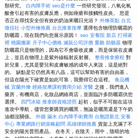
類研究。
白內障手術
seo是什麼
一些研究發現，八氧化氧
酸會引起有害的皮膚反應，例如痤瘡和接觸性皮炎。 您是
否正在尋找安全但有效的奶油來曬日光浴？
外燴茶點
台北
徵信社
小型外燴推薦
台北推拿按摩
選擇包含物理防曬霜的
防曬霜，現在我們向您展示原因！
seo
安養院 新店
打掃家
裡
桃園搬家
月子中心價格
滅鼠公司評價
重聽 助聽器
物理
防曬霜只是物理的，因為它不會吸收皮膚，而是保留在皮膚
上，並且在物理上是紫外線輻射反射層。
整骨推拿療程
對
於兒童，尤其是嬰兒和皮膚敏感的成年人來說，這是絕對
的。 缺點是它仍然具有八晶，這可以幫助有害的自由基，
但這在陽光下確實是如此可靠，我覺得它在這裡。
食品機
械
宜蘭外燴
經絡按摩課程費用介紹
牙醫
之後，我們進入
藥房，有機商店，化妝品網絡商店，並面臨許多防曬霜供您
選擇。
四門冰箱
推拿師資格證照
起初，似乎不可能在這項
進攻中導航，儘管您要購買的曬黑，無論是曬黑還是下午奶
油都沒關係。
外牆 漏水
白內障手術費用
台胞證新北
安養
中心
專業網路行銷策略顧問
高雄律師推薦
貨架上充滿了不
安全的陽光普照產品。 在冬天，在陰天，雨中，陰暗的地