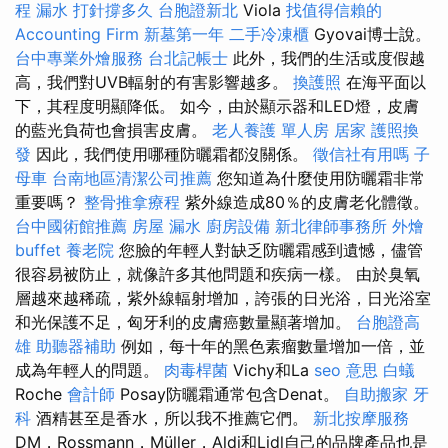
程
漏水 打針撐多久
台胞證新北
Viola
找值得信賴的
Accounting Firm
新墓第一年
二手冷凍櫃
Gyovai博士說。
台中專業外燴服務
台北記帳士
此外，我們的生活或度假越
高，我們對UVB輻射的有害影響越多。
換護照
在海平面以
下，其程度明顯降低。 如今，由於顯示器和LED燈，皮膚
的藍光負荷也會損害皮膚。
老人養護 單人房
居家
護照換
發
因此，我們使用哪種防曬霜都沒關係。
徵信社有用嗎
子
母車
台南地區清潔公司推薦
您知道為什麼使用防曬霜非常
重要嗎？
整骨推拿療程
紫外線造成80％的皮膚老化體徵。
台中國術館推薦
房屋 漏水
廚房設備
新北律師事務所
外燴
buffet
養老院
您臉的年輕人對缺乏防曬霜感到遺憾，儘管
很容易被防止，就像許多其他問題和疾病一樣。 由於臭氧
層越來越稀疏，紫外線輻射增加，誇張的日光浴，日光浴室
和光保護不足，匈牙利的皮膚癌數量顯著增加。
台胞證高
雄
助聽器補助
例如，每十年的黑色素瘤數量增加一倍，並
成為年輕人的問題。
肉毒桿菌
Vichy和La
seo 意思
白蟻
Roche
會計師
Posay防曬霜通常包含Denat。
自助搬家
牙
科
酒精甚至是香水，所以我不推薦它們。
新北按摩服務
DM，Rossmann，Müller，Aldi和Lidl自己的品牌產品也是