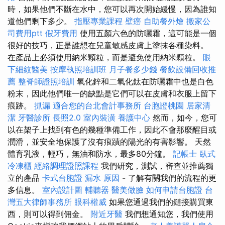
時，如果他們不斷在水中，您可以再次開始緩慢，因為誰知
道他們剩下多少。
指壓專業課程
壁癌
自助餐外燴
搬家公
司費用ptt
假牙費用
使用五顏六色的防曬霜，這可能是一個
很好的技巧，正是誰想在兒童敏感皮膚上塗抹各種染料。
在產品上必須使用納米顆粒，而是避免使用納米顆粒。
眼
下細紋醫美
按摩執照培訓班
月子餐多少錢
餐飲設備回收推
薦
整脊師證照培訓
氧化鋅和二氧化鈦在防曬霜中也是白色
粉末，因此他們唯一的缺點是它們可以在皮膚和衣服上留下
痕跡。
抓漏
適合您的台北會計事務所
台胞證桃園
居家清
潔
牙醫診所
長照2.0
室內裝潢
養護中心
然而，如今，您可
以在架子上找到有色的幾種準備工作，因此不會那麼醒目或
潤滑，並安全地保護了沒有痕蹟的陽光的有害影響。 天然
體育乳液，輕巧，無油和防水，最多80分鐘。
記帳士
臥式
冷凍櫃
經絡調理證照課程
我們研究，測試，審查並推薦獨
立的產品
卡式台胞證
漏水 原因
- 了解有關我們的流程的更
多信息。
室內設計圖
輔聽器
醫美做臉
如何申請台胞證
台
灣五大律師事務所
眼科權威
如果您通過我們的鏈接購買東
西，則可以得到佣金。
附近牙醫
我們想通知您，我們使用