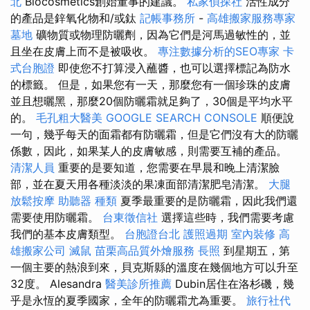
北
Biocosmetics創始董事的建議。
私家偵探社
活性成分
的產品是鋅氧化物和/或鈦
記帳事務所
-
高雄搬家服務專家
墓地
礦物質或物理防曬劑，因為它們是河馬過敏性的，並
且坐在皮膚上而不是被吸收。
專注數據分析的SEO專家
卡
式台胞證
即使您不打算浸入蘸醬，也可以選擇標記為防水
的標籤。 但是，如果您有一天，那麼您有一個珍珠的皮膚
並且想曬黑，那麼20個防曬霜就足夠了，30個是平均水平
的。
毛孔粗大醫美
GOOGLE SEARCH CONSOLE
順便說
一句，幾乎每天的面霜都有防曬霜，但是它們沒有大的防曬
係數，因此，如果某人的皮膚敏感，則需要互補的產品。
清潔人員
重要的是要知道，您需要在早晨和晚上清潔臉
部，並在夏天用各種淡淡的果凍面部清潔肥皂清潔。
大腿
放鬆按摩
助聽器 種類
夏季最重要的是防曬霜，因此我們還
需要使用防曬霜。
台東徵信社
選擇這些時，我們需要考慮
我們的基本皮膚類型。
台胞證台北
護照過期
室內裝修
高
雄搬家公司
滅鼠
苗栗高品質外燴服務
長照
到星期五，第
一個主要的熱浪到來，貝克斯縣的溫度在幾個地方可以升至
32度。 Alesandra
醫美診所推薦
Dubin居住在洛杉磯，幾
乎是永恆的夏季國家，全年的防曬霜尤為重要。
旅行社代