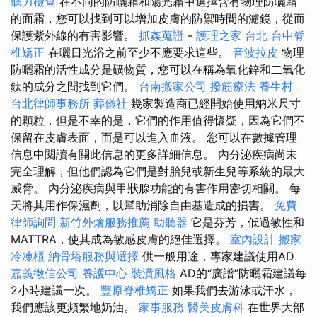
聽力檢查
在不同的防曬霜和陽光霜中選擇含有物理防曬霜
的面霜，您可以找到可以增加皮膚的防禦時間的濾鏡，從而
保護紫外線的有害影響。
抓姦蒐證
-
護理之家 台北
台中脊
椎矯正
在曬日光浴之前至少不應要求這些。
音波拉皮
物理
防曬霜的活性成分是礦物質，您可以在稱為氧化鋅和二氧化
鈦的成分之間找到它們。
台南搬家公司
撥筋療法
養生村
台北律師事務所
葬儀社
幾家製造商已經開始使用納米尺寸
的顆粒，但是不幸的是，它們的作用值得懷疑，因為它們不
保留在皮膚表面，而是可以進入血液。 您可以在數據管理
信息中閱讀有關此信息的更多詳細信息。 內分泌疾病尚未
完全理解，但他們認為它們是對胎兒或新生兒等系統的最大
威脅。 內分泌疾病與甲狀腺功能的有害作用密切相關。 每
天將其用作保濕劑，以幫助消除自由基造成的損害。
免費
律師詢問
新竹外燴服務推薦
助聽器
它是芬芳，低過敏性和
MATTRA，使其成為敏感皮膚的絕佳選擇。
室內設計
搬家
冷凍櫃
納骨塔服務與選擇
供一般用途，專家建議使用AD
嘉義徵信公司
養護中心
裝潢風格
AD的“廣譜”防曬霜建議每
2小時建議一次。
豐原脊椎矯正
如果我們去游泳或汗水，
我們應該更頻繁地奶油。
家事服務
醫美皮膚科
在世界大部