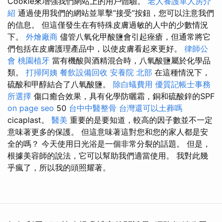
Cookie來增強我們網站上的用戶體驗。
老人養護單人房介
紹
通過使用我們的網站並單擊“接受”按鈕，您可以注意我們
的信息。 但這僅發生在有特殊皮膚過敏的人中的少數情況
下。
外燴廠商
儘管八氧化甲酸鹽會引起痤瘡，但通常將它
們包括在皮膚護理產品中，以使皮膚看起來更好。
律師公
會
桃園植牙
當有機酸與酒精混合時，八氧酸鹽屬於化學品
類。
打掃阿姨
餐飲設備回收
安養院 北部
在這種情況下，
硫酸和甲醇結合了八氧酸鹽。
除白蟻費用
優質記帳士事務
所選擇
傷口癒合效果，具有化學防曬霜，銅和硫酸鋅的SPF
on page seo
50
台中中醫整骨
台灣還可以土葬嗎
cicaplast。
醫美
重要的是要知道，較高的因子數並不一定
意味著更多的保護。 但這意味著這對您和您的家人都是安
全的嗎？ 今天使用日光浴是一個非常分裂的話題。 但是，
根據美容師的說法，它可以幫助我們適當使用。 我對此幾
乎瘋了，所以我的頭照耀著。