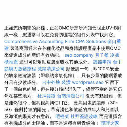
正如您所期望的那樣，正如OMC所眾所周知會阻止UV-B射
線一樣，您通常可以在免費防曬霜的組件列表中找到它。
Comprehensive Accounting Firm CPA Solutions
全口重
建
製造商還通常在各種化妝品和身體護理產品中使用OMC
來促進成分的新鮮有效功能。
seo company
月子餐
冷凍
櫃推薦
這也可以幫助皮膚更吸收其他成分。
護照申請
台中
筋膜刀放鬆療程
滅鼠清潔公司
順便說一句，即100％安全
的礦泉輕濾波器（即非納米氧化鋅），只有少量的防曬霜成
分只有少數成分。
台中外燴
裝潢
wordpress seo
它留下
了一個白色的層，但在幾分鐘內消失了，儘管不幸的是它仍
然在某些地方。
杜拜簽證
台南清潔公司
夏天有點困難，但
是雖然很冷，但我很高興使用它。 更高因素的製劑（30-
50）僅對持續的陽光，帶有淺色和敏感的成年人和兒童以
及海濱的陽光才有意義。
吧檯桌
杜拜簽證攻略
而是選擇含
有有機成分的太陽油，而不是這種有機青銅油！
護理之家