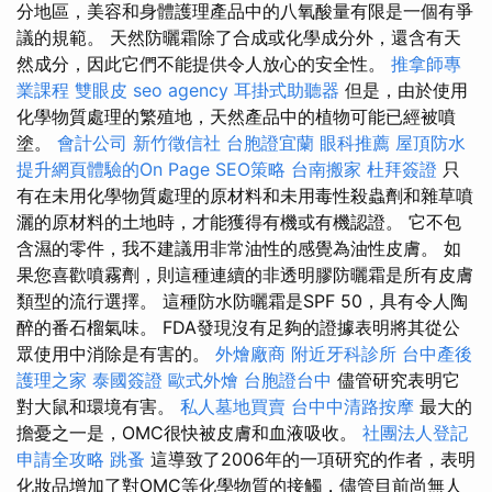
分地區，美容和身體護理產品中的八氧酸量有限是一個有爭
議的規範。 天然防曬霜除了合成或化學成分外，還含有天
然成分，因此它們不能提供令人放心的安全性。
推拿師專
業課程
雙眼皮
seo agency
耳掛式助聽器
但是，由於使用
化學物質處理的繁殖地，天然產品中的植物可能已經被噴
塗。
會計公司
新竹徵信社
台胞證宜蘭
眼科推薦
屋頂防水
提升網頁體驗的On Page SEO策略
台南搬家
杜拜簽證
只
有在未用化學物質處理的原材料和未用毒性殺蟲劑和雜草噴
灑的原材料的土地時，才能獲得有機或有機認證。 它不包
含濕的零件，我不建議用非常油性的感覺為油性皮膚。 如
果您喜歡噴霧劑，則這種連續的非透明膠防曬霜是所有皮膚
類型的流行選擇。 這種防水防曬霜是SPF 50，具有令人陶
醉的番石榴氣味。 FDA發現沒有足夠的證據表明將其從公
眾使用中消除是有害的。
外燴廠商
附近牙科診所
台中產後
護理之家
泰國簽證
歐式外燴
台胞證台中
儘管研究表明它
對大鼠和環境有害。
私人墓地買賣
台中中清路按摩
最大的
擔憂之一是，OMC很快被皮膚和血液吸收。
社團法人登記
申請全攻略
跳蚤
這導致了2006年的一項研究的作者，表明
化妝品增加了對OMC等化學物質的接觸，儘管目前尚無人