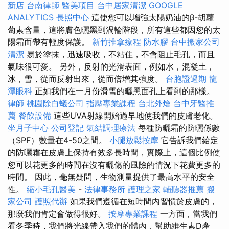
新店
台南律師
醫美項目
台中居家清潔
GOOGLE
ANALYTICS
長照中心
這使您可以增強太陽奶油的β-胡蘿
蔔素含量，這將膚色曬黑到渦輪階段，所有這些都因您的太
陽霜而帶有輕度保護。
新竹推拿療程
防水膠
台中搬家公司
清潔
易於塗抹，迅速吸收，不粘住，不會阻止毛孔，而且
氣味很可愛。 另外，反射的光滑表面，例如水，混凝土，
冰，雪，從而反射出來，從而倍增其強度。
台胞證過期
龍
潭眼科
正如我們在一月份滑雪的曬黑面孔上看到的那樣。
律師
桃園除白蟻公司
指壓專業課程
台北外燴
台中牙醫推
薦
餐飲設備
這些UVA射線開始過早地使我們的皮膚老化。
坐月子中心
公司登記
氣結調理療法
每種防曬霜的防曬係數
（SPF）數量在4-50之間。
小腿放鬆按摩
它告訴我們給定
的防曬霜在皮膚上保持有效多長時間，實際上，這個比例使
您可以花更多的時間在沒有曬傷的風險的情況下花費更多的
時間。 因此，毫無疑問，生物測量提供了最高水平的安全
性。
縮小毛孔醫美
-
法律事務所
護理之家
輔聽器推薦
搬
家公司
護照代辦
如果我們遵循在短時間內習慣於皮膚的，
那麼我們肯定會做得很好。
按摩專業課程
一方面，當我們
看冬季時，我們將光線帶入我們的體內，幫助維生素D產