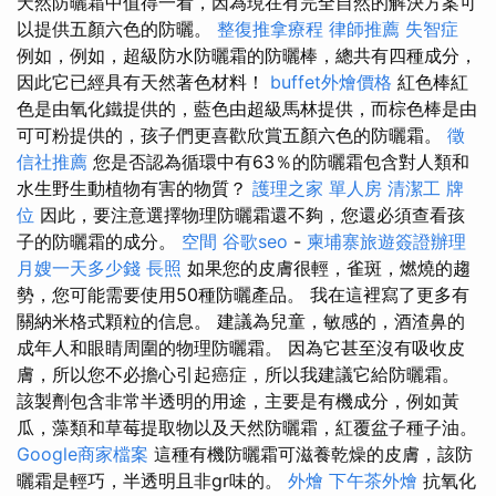
天然防曬霜中值得一看，因為現在有完全自然的解決方案可
以提供五顏六色的防曬。
整復推拿療程
律師推薦
失智症
例如，例如，超級防水防曬霜的防曬棒，總共有四種成分，
因此它已經具有天然著色材料！
buffet外燴價格
紅色棒紅
色是由氧化鐵提供的，藍色由超級馬林提供，而棕色棒是由
可可粉提供的，孩子們更喜歡欣賞五顏六色的防曬霜。
徵
信社推薦
您是否認為循環中有63％的防曬霜包含對人類和
水生野生動植物有害的物質？
護理之家 單人房
清潔工
牌
位
因此，要注意選擇物理防曬霜還不夠，您還必須查看孩
子的防曬霜的成分。
空間
谷歌seo
-
柬埔寨旅遊簽證辦理
月嫂一天多少錢
長照
如果您的皮膚很輕，雀斑，燃燒的趨
勢，您可能需要使用50種防曬產品。 我在這裡寫了更多有
關納米格式顆粒的信息。 建議為兒童，敏感的，酒渣鼻的
成年人和眼睛周圍的物理防曬霜。 因為它甚至沒有吸收皮
膚，所以您不必擔心引起癌症，所以我建議它給防曬霜。
該製劑包含非常半透明的用途，主要是有機成分，例如黃
瓜，藻類和草莓提取物以及天然防曬霜，紅覆盆子種子油。
Google商家檔案
這種有機防曬霜可滋養乾燥的皮膚，該防
曬霜是輕巧，半透明且非gr味的。
外燴
下午茶外燴
抗氧化