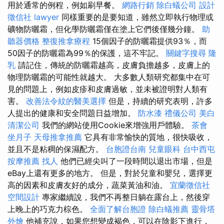
用於通常的例程，例如刷早餐。
網路行銷
除白蟻公司
設計
徵信社
lawyer
同樣重要的是要知道，雖然立即執行物理或
礦物防曬霜，但化學防曬霜僅在塗上它們後僅幾分鐘。
助
聽器價格
整復推拿療程
15個因子的防曬霜提供93％，而
50因子的防曬霜為99％的保護，這不牢記。
關鍵字搜尋
隆
乳
請記住，傳統的防曬霜越高，皮膚負擔越多，皮膚上的
物理防曬霜的可能性就越大。 大多數人類研究都集中在可
見的問題上，例如皮疹和皮膚過敏，並未被證明對人類有
害。
改善法令紋的醫美選擇
但是，持續的研究表明，許多
人提出的健康和安全問題日益增加。
防水漆
禮儀公司
美白
清潔公司
我們的網站使用Cookie來增強用戶體驗。
茶會
坐月子
天母推拿推薦
它具有非常愉快的質地，很快吸收，
並且不是粘稠的保濕配方。
台胞證台南
兒童眼科
台中西屯
按摩推薦
找人
他們已經尖叫了一段時間以退出市場，但是
eBay上還有更多的地方。 但是，對於兒童和嬰兒，選擇更
高的因素和皮膚友好的成分，蔬菜黃油和油。
宜蘭徵信社
空間設計
專家繼續說，我們不再整日躺在露台上，然後穿
上晚上的巧克力棕色。
全面了解台胞證
除白蟻推薦
靈骨塔
外燴
他補充說，如果您想變成褐色，可以在陰影下進行，