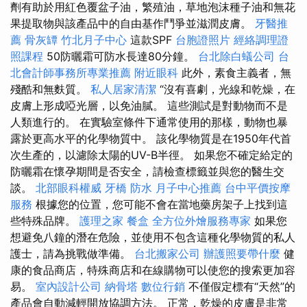
劑有助於用紅色覆盆子油，繁殖油，草地泡沫種子油和無花
果提取物與該產品中的自由基作鬥爭並滋潤皮膚。
牙醫推
薦
骨灰罈
竹北月子中心
這款SPF
台胞證照片
經絡調理證
照課程
50防曬霜可防水長達80分鐘。
台北除白蟻公司
台
北會計師事務所專業推薦
附近眼科
此外，素食主義者，無
殘酷和無麩質。
私人居家清潔
“沒有喜劇，光線和乾燥，在
皮膚上形成啞光層，以免油膩。 這些測試是對動物而不是
人類進行的。 在實驗室條件下通常使用的那樣，動物也暴
露於更高水平的化學物質中。 該化學物質是在1950年代首
次生產的，以濾除太陽的UV-B半徑。 如果您不確定給定的
防曬霜在懷孕期間是否安全，請檢查標籤並與您的醫生交
談。
北部眼科權威
牙橋
防水
月子中心推薦
台中平價按摩
服務
根據您的位置，您可能不會在當地藥房架子上找到這
些特殊品牌。
護理之家
餐盒
全方位外燴服務專家
如果您
想避免八鐘的潛在危險，並使用不包含這種化學物質的私人
護士，請為挑戰做準備。
台北搬家公司
辦護照要帶什麼
健
康的食品商店，特殊商店和在線購物可以使您的搜索更加容
易。
室內設計公司
納骨塔
數位行銷
不僅假定標有“天然”的
產品會自動減輕開放協調方法。 正常，乾燥的皮膚是非常