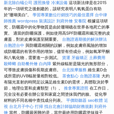
新北除白蟻公司
護照換發
冷凍設備
這項新法律是在2015
年的一項研究之後創建的，該研究表明八氧氧蛋白有助
於“珊瑚美白”。
學習專業數位行銷技巧的最佳選擇
台中律
師推薦
wordpress
裝潢設計
到府外燴
安養院
根據這項研
究，防曬霜中的化學物質是由於珊瑚礁在世界各地死亡的事
實。 適當的防曬保護，例如使用高SPF防曬霜和戴完整的皮
膚蓋，對於皮膚保護至關重要。
台胞證過期後的解決辦法
台胞證台中
與防曬霜相關的誤解，例如皮膚癌風險的增加
或防曬霜的有害作用的增加，儘管有些成分，例如氧苯甲酮
和八氧化物，需要進一步測試。
貨運
牙齒矯正
土葬費用
殺蟑螂
自助餐外燴
白內障
紫外線輻射是陽光的無形部分，
可導致皮膚損傷和長期皮膚癌。
台北按摩服務
維生素D合
成所需的UVB輻射量相對較低。
茶會點心
台胞證基隆
大約
有陽光直射的時間足以滿足維生素D的需求，具體取決於季
節，地理位置和皮膚類型（1）。
推拿專業證照
在工作日，
完全沒有必要在辦公室和家庭之間塗抹我們的臉。 從化學
材料的不同名稱中查找成分列表。
平價助聽器
seo軟體
近
視
台北月子中心
打掃
找台北會計師協助財務規劃
到府外
燴
當然，防曬最困難的是，當您最終用防曬霜塗抹孩子