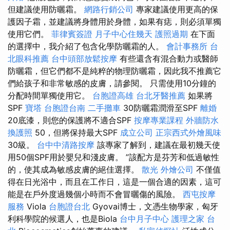
但建議使用防曬霜。
網路行銷公司
專家建議使用更高的保
護因子霜，並建議將身體用於身體，如果有痣，則必須單獨
使用它們。
菲律賓簽證
月子中心住幾天
護照過期
在下面
的選擇中，我介紹了包含化學防曬霜的人。
會計事務所
台
北眼科推薦
台中頭部放鬆按摩
有些還含有混合動力或醫師
防曬霜，但它們都不是純粹的物理防曬霜，因此我不推薦它
們給孩子和非常敏感的皮膚，請參閱。 只需使用10分鐘的
分配時間單獨使用它。
台胞證高雄
台北牙醫推薦
如果將
SPF
寶塔
台胞證台南
二手攤車
30防曬霜潤滑至SPF
離婚
20底漆，則您的保護將不適合SPF
按摩專業課程
外牆防水
換護照
50，但將保持最大SPF
成立公司
正宗西式外燴風味
30級。
台中中清路按摩
該專家了解到，建議在最初幾天使
用50個SPF用於嬰兒和淺皮膚。 ”該配方是芬芳和低過敏性
的，使其成為敏感皮膚的絕佳選擇。
散光
外燴公司
不僅值
得在日光浴中，而且在工作日，這是一個合適的因素，這可
能是在戶外度過幾個小時而不會冒曬傷的風險。
西屯按摩
服務
Viola
台胞證台北
Gyovai博士，文憑生物學家，匈牙
利科學院的候選人，也是Biola
台中月子中心
護理之家 台