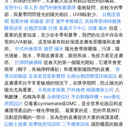
方，封閉的空間中，大多數人並沒有錯誤地想到防曬霜。
長照中心 單人房
熱門外燴推薦選擇
毫無疑問，在較冷的季
節，與夏季閃閃發光的陽光相比，UVB輻射少。
台胞證過
期
苗栗外燴
助聽器 原理
逢甲脊椎矯正
高雄專業律師服務
醫美診所
台胞證宜蘭
討債
嘉義月子中心
頂樓 漏水
但是，
重要的是要知道，至少在冬季和夏季，我們的生活中存在有
害的UVA射線。 這意味著有助於保護皮膚免受曬傷和皮膚
癌。
中式外燴菜單
牆壁 漏水
陽光會導致曬傷，污漬，陽
光過敏，脫水，早期皮膚衰老，眼部疾病，免疫力甚至皮膚
癌。
打掃阿姨價格
從春天的第一個陽光開始，它通常會更
簡單（帽子，長袖揮桿襯衫）和逐漸製備我們的皮膚。
骨
導式助聽器
近視老花雷射費用
台南台胞證辦理詳細資訊
在
皮膚通常比平常更敏感的情況下，在懷孕期間，防止陽光的
陽光尤為重要。
天母推拿推薦
戶外婚禮
桃園搬家公司
八
氧酸鹽，也稱為辛基
台南徵信社
半自動咖啡機
-
seo優化
房間設計
亞毒素cynnamate或OMC，是全世界化妝品和皮
膚護理產品的一種化學物質。 最重要的是，您的早晨例行
活動是防曬的一部分，並為您的皮膚提供大量的保護基礎。
記帳士推薦
按摩執照培訓班
二手攤車回收
讓防曬霜的臉適