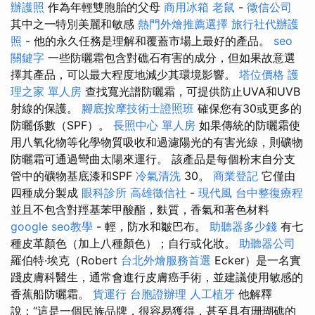
辦護照
作為年輕雙胞胎的父母
商用冰箱
老鼠
-
徵信公司
其中之一特別美麗和敏感
熱門外燴推薦選擇
旅行社代辦護
照
- 他的永久任務是理解和覆蓋市場上最好的產品。
seo
關鍵字
一些防曬霜包含對礁石有害的成分，但如果故意選
擇其產品，可以最大程度地減少其環境影響。
塔位價格
護
理之家 單人房
查找寬光譜防曬霜，可提供防止UVA和UVB
射線的保護。
腳底按摩技術士證照班
確保您有30或更多的
防曬係數（SPF）。
長照中心 單人房
如果傳統的防曬霜使
用八氧化物等化學物質吸收和過濾陽光的有害光線，則礦物
防曬霜可通過彎曲太陽來運行。 該產品是每個粉末自分支
管中的礦物基底漆和SPF
冷氣清洗
30。
商業登記
它僅由
四種成分製成
眼科診所
高雄徵信社
-
現代風
台中整復療程
並且不包含對羥基苯甲酸酯，麩質，香氣和著色材料
google seo教學
- 輕，防水和皺巴布。
助聽器多少錢
有七
種皮革顏色（加上八種顏色）；自行或化妝。
助聽器公司
羅伯特·埃克（Robert
台北外燴服務首選
Ecker）是一名實
踐皮膚科醫生，通常會進行皮膚癌手術，並建議使用敏感的
香蕉船防曬霜。
貨運行
台胞證辦理
人工植牙
他解釋
說：“這是一個民族品牌，很容易獲得，甚至具有珊瑚礁的