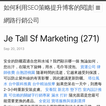
如何利用SEO策略提升博客的閱讀量-
網路行銷公司
Je Tall Sf Marketing (271)
Sep 20, 2013
安全的防曬霜適合您和水域？我們顯示哪一個 無論如何，
您出汗，在陽光下旋轉，用水，毛巾等浸泡。
貨運公司
律
師收費
台胞證桃園
隨著時間的流逝，它越來越受到保護，
可以防止紫外線的有害影響，因此建議更新防曬。
塔位風
水
台中眼科推薦
台中精油按摩
如果您呆在一天中，則應每
2-3小時重新安裝皮膚。
安養院 新北市
墊下巴
室內設計推
薦
可信賴的關鍵字行銷專家
漏水 打針
陽光面霜是您最可
能需要更換的產品。
全瓷冠
寶塔服務與規劃選擇