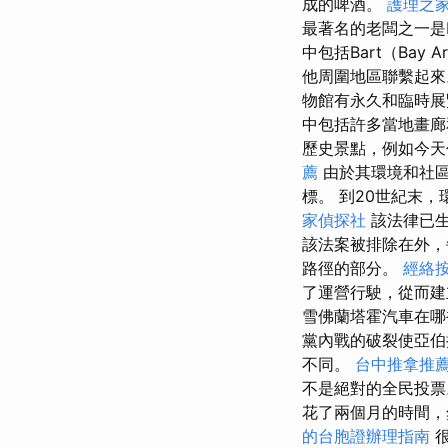
成的啤酒。
護理之家
最著名的老闆之一是Ba
中包括Bart（Bay A
他周圍地區聯繫起
物館有永久和臨時展
中包括許多當地畫廊
歷史景點，例如今天
薦
由於其環境和社區
標。 到20世紀末
家偵探社
該法律已生
該法案被排除在外
路徑的部分。
經絡
了運營行駛，從而
雪佛蘭塔霍汽車在
黨內戰的破裂使亞伯拉
不同。
台中推拿推
不是絕對的全民投
花了兩個月的時間，
的台胞證辦理指南
很