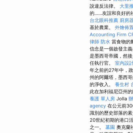
說違反法律。
大里
的……友誼和良好的社
台北眼科推薦
廚房
基於農業。
外燴佈
Accounting Firm C
律師
防水
當食物的動
信念是一個啟發主義
是墨西哥帝國，然
任執行官。
室內設
年之前的27年中，
州的阿爾塔，墨西哥
的淨收入。
養生村
此在加利福尼亞州的
養護 單人房
Jolla
agency
在公元前30
識別的歷史部落的素
20世紀初期的港口
之一。
墓園
奧克蘭