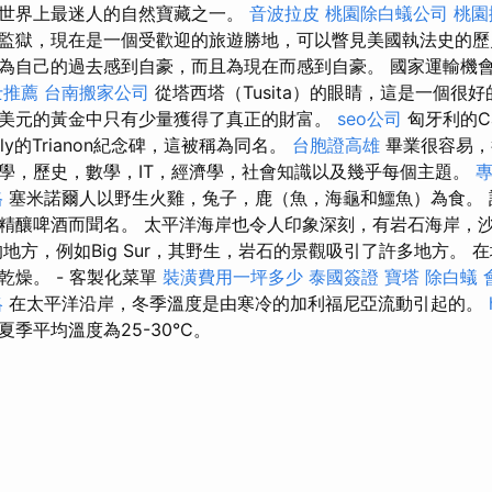
是世界上最迷人的自然寶藏之一。
音波拉皮
桃園除白蟻公司
桃園
監獄，現在是一個受歡迎的旅遊勝地，可以瞥見美國執法史的
為自己的過去感到自豪，而且為現在而感到自豪。 國家運輸機
士推薦
台南搬家公司
從塔西塔（Tusita）的眼睛，這是一個很
美元的黃金中只有少量獲得了真正的財富。
seo公司
匈牙利的C
jhely的Trianon紀念碑，這被稱為同名。
台胞證高雄
畢業很容易，
學，歷史，數學，IT，經濟學，社會知識以及幾乎每個主題。
格
塞米諾爾人以野生火雞，兔子，鹿（魚，海龜和鱷魚）為食。 
精釀啤酒而聞名。 太平洋海岸也令人印象深刻，有岩石海岸，
地方，例如Big Sur，其野生，岩石的景觀吸引了許多地方。 
乾燥。 - 客製化菜單
裝潢費用一坪多少
泰國簽證
寶塔
除白蟻
略
在太平洋沿岸，冬季溫度是由寒冷的加利福尼亞流動引起的。
季平均溫度為25-30°C。