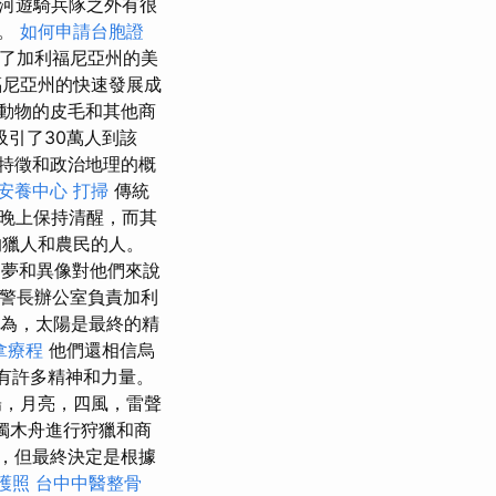
河遊騎兵隊之外有很
變。
如何申請台胞證
保了加利福尼亞州的美
福尼亞州的快速發展成
動物的皮毛和其他商
吸引了30萬人到該
理特徵和政治地理的概
安養中心
打掃
傳統
晚上保持清醒，而其
的獵人和農民的人。
夢和異像對他們來說
縣警長辦公室負責加利
為，太陽是最終的精
拿療程
他們還相信烏
界中有許多精神和力量。
陽，月亮，四風，雷聲
了獨木舟進行狩獵和商
，但最終決定是根據
護照
台中中醫整骨