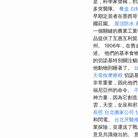
是，科學家聲稱，對
多突襲隊。
餐盒
白
早期定居者在墨西哥
國莊園。
屋頂防水
一個關鍵的農業工
品提供了互惠互利貿
州。 1906年，
述。 他們的基本食
的切諾基特別關注貓
他動物則睡著了。
天母按摩療程
切諾基
非常重要，因此他們
福尼亞州的命令。
神力量，因為它創
雲，天堂，女巫和邪靈
長照
台北搬家公司
和閃電。
台北牙醫
業探險，並運送了
意見共識做出的。 