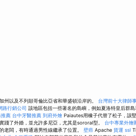
加州以及不列顛哥倫比亞省和華盛頓沿岸的。
台灣前十大律師
網路行銷公司
該地區包括一些著名的島嶼，例如夏洛特皇后群島
務推薦
台中牙醫推薦
到府外燴
Paiautes用橡子代替了松子，
踐了外婚，並允許多尼亞，尤其是sororal型。
台中專業外燴
的老闆，有時通過男性線繼承了位置。
壁癌
Apache
貨運
ssl
T