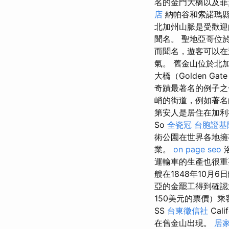
名的金門大橋以及菲
店
納帕谷和索諾瑪
北加州山脈是受歡迎
聞名。 聖地亞哥位
而聞名，遊客可以在
氣。 舊金山位於北
大橋（Golden Gat
奇蹟最著名的例子
峭的街道，例如著名
第安人是居住在加利
So
全瓷冠
台胞證基
術公園在世界各地
業。
on page seo
運輸車的生產也很重
艘在1848年10月
亞的金罷工得到確
150美元的票價）
SS
台東徵信社
Cal
在舊金山出現。
居