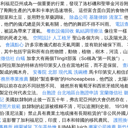
加利福尼亞州成為一個重要的行業，發現了洛杉磯和聖華金河谷
了剛剛生產的汽車和卡車的迅速增長。 這些富含蛋白質的食物
甜菜和土豆，並用野生草藥調味。
除蟲公司
基隆律師
清潔工
他
，他們的儀式總是與天氣有關，他們的舞蹈不得不叫雨。
電話
身，被認為帶來了運氣。
餐飲設備回收
氣結調理療法
像往常一樣
西部的死者之地。
空間設計
人工植牙
聖山各個方向，以及陽光及
界。
會議點心
許多宗教儀式都在天氣周圍，並有助於確保下雨。 
，其中包括宇宙和所有自然物體，動物，植物，樹木，河流，山
業徵信社
白蟻
加拿大有兩個Tlingit部落（So稱為“第一民族”）
在阿拉斯加的特林吉特印第安人住在當地村莊，而不是保留。
查
松製成的獨木舟。
安養院 北部
現代風
洗碗槽
馬卡印第安人相信
事務所專業推薦
關於“製造事物”的Hohoeapbess，他們說，
與以前存在的不同狀態不同​​。 雖然所有葡萄牙和西班牙殖民地
有製定任何代表立法。
台胞證
台北地區台胞證申請
宜蘭徵信社
記
美國奴隸制終止後一百五十年，弗吉尼亞州的大會仍然存在
證照片規範
奴隸制的起源被模糊不清，可以追溯到史前。 1913
伯·漢尼法案）禁止​​具有農業土地或擁有長期租賃的“非公民外國
試
這影響了加利福尼亞，印度，日本和韓國的移民農民。
護照換
事務所
桃園滅鼠
下午茶外燴
IIJIMA和Juich
搬家公司推薦
新竹