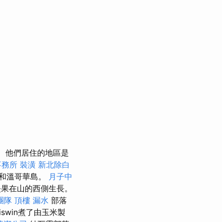
他們居住的地區是
事務所
裝潢
新北除白
和溫哥華島。
月子中
該堅果在山的西側生長。
團隊
頂樓 漏水
部落
iswin煮了由玉米製