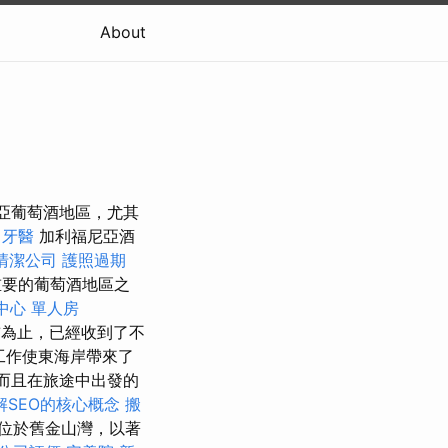
About
福尼亞葡萄酒地區，尤其
牙醫
加利福尼亞酒
清潔公司
護照過期
重要的葡萄酒地區之
中心 單人房
為止，已經收到了不
工作使東海岸帶來了
而且在旅途中出發的
解SEO的核心概念
搬
位於舊金山灣，以著