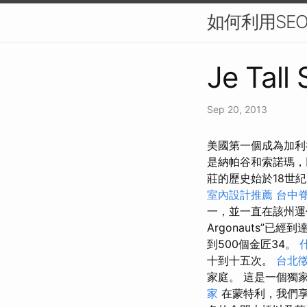
如何利用SE
Je Tall
Sep 20, 2013
美國第一個成為加利福
是納帕谷和索諾瑪，
莊的歷史始於18世
室內設計推薦
台中
一，並一直在該州運作
Argonauts”已
到500個金匠34。
十到十五次。
台北
家庭。 這是一個獨
家
在蒙特利，我們