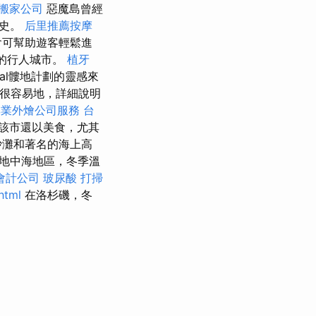
搬家公司
惡魔島曾經
歷史。
后里推薦按摩
會可幫助遊客輕鬆進
好的行人城市。
植牙
al髏地計劃的靈感來
很容易地，詳細說明
專業外燴公司服務
台
該市還以美食，尤其
沙灘和著名的海上高
在地中海地區，冬季溫
會計公司
玻尿酸
打掃
html
在洛杉磯，冬