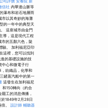
公司評價
安養院 新
徵信社
內華達山脈等
的瀑布和岩石地層而
城市以其奇妙的海灘
型的一年中的典型天
。 這座城市由金門
e）主導，這是現代工程
城市的五顏六色，陡
體驗。 加利福尼亞印
在這裡，您可以找到
進的基礎設施的技
號中心和微電子行
事，紡織品，化學和
年）的三鏟蒸汽船中的第一
醫
這發生在加利福尼
）和150轉向（約合
金罷工的消息傳播，
於1849年2月28日
兩倍。
設計師
輔聽器