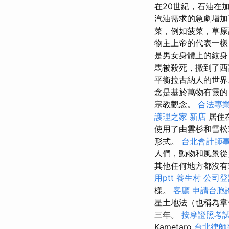
在20世紀，石油在
汽油需求的急劇增加
菜，例如菠菜，草原
物主上帝的代表一樣
是男女身體上的紋
馬被殺死，搬到了
平衡拉古納人的世
念是基於萬物有靈的
宗教觀念。
合法專
護理之家 新店
居住
使用了由雲杉和雪
形式。
台北會計師
人們，動物和風景從
其他任何地方都沒
用ptt
養生村
公司登
樣。
客廳
申請台胞
星土地法（也稱為韋
三年。
按摩證照考
Kametaro
台北律師