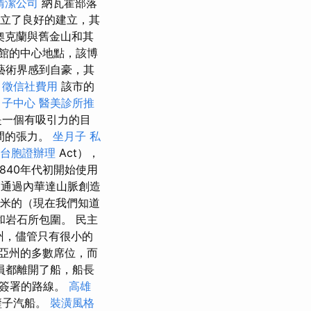
清潔公司
納瓦霍部落
經建立了良好的建立，其
絡將奧克蘭與舊金山和其
館的中心地點，該博
藝術界感到自豪，其
。
徵信社費用
該市的
月子中心
醫美診所推
是一個有吸引力的目
間的張力。
坐月子
私
台胞證辦理
Act），
840年代初開始使用
，通過內華達山脈創造
0米的（現在我們知道
和岩石所包圍。 民主
該州，儘管只有很小的
亞州的多數席位，而
員都離開了船，船長
們簽署的路線。
高雄
鏟子汽船。
裝潢風格