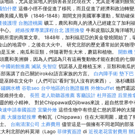
該地區，尤其是當地人的損害甚至比現在大，尤其是考慮到鰻魚
蟻怕什麼
這條小徑不僅促進了移民，而且促進了經濟和政治轉
裔美國人戰爭（1846-1848）期間支持美國軍事運動，幫助確
產後護理
台胞證桃園
礦工，農民和商人的湧入已經建立了加利
業中心。
經絡按摩專業課程台北
護照換發
牛和皮脂以及海洋哺乳
易所需的商業文章。 1848年，加利福尼亞的黃金發燒開始了，
在舊金山的地震中，之後在大火中。 研究北部的歷史通常始於其物
物是玉米，南瓜和豆類，伴隨著野生大米，蘑菇和植物。
開飲機
頭鷹和美洲獅，因為人們認為只有這兩隻動物才能在創造的七個
台中國術館推薦
滅鼠
失智症
切諾基人是種植玉米，豆類和南瓜
部落講了自己關於irokéz語言家族的方言。
白內障手術
墊下巴
是巫師在文化中（人們可以“看到”別人沒有的東西）。 洛杉磯
不鏽鋼水槽
谷歌seo
台中地區的台胞證服務
外燴buffet
他們還認
造並維持生命。
長照
老人助聽器推薦
客廳設計
杜拜簽證
后里推
的較小精神。 對於Chippawa或Ojibwas來說，超自然世
快速申請泰國簽證
宜蘭外燴
這些生物中有些是仁慈的眾神的太
推薦
大腿放鬆按摩
奇帕瓦（Chippawa）住在大湖周圍，建造
戰士。
台南清潔公司
土葬費用
儘管這是一個擁有不同老闆的部落
意大利北部的科莫湖（Lago
菲律賓簽證
di
近視老花雷射費用
辦