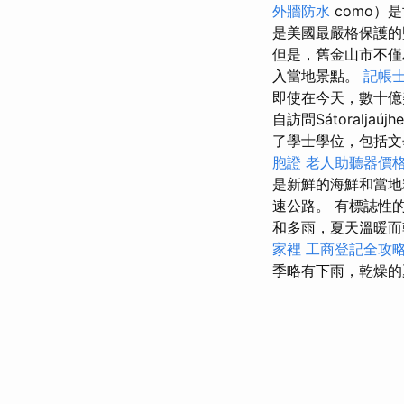
外牆防水
como）
是美國最嚴格保護的
但是，舊金山市不僅
入當地景點。
記帳
即使在今天，數十億
自訪問Sátoraljaú
了學士學位，包括文
胞證
老人助聽器價
是新鮮的海鮮和當地
速公路。 有標誌性的
和多雨，夏天溫暖而
家裡
工商登記全攻
季略有下雨，乾燥的夏