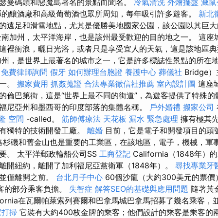
瑟曼碼頭和惡魔島著名的景點而聞名。
冷氣清洗
外燴擺盤
滅鼠
縣的釀酒廠和高級葡萄酒也眾所周知，每年吸引許多遊客。
新北
的遠足和滑雪地點，尤其是優勝美地國家公園，該公園以其巨大
於南加州，太平洋海岸，也是該州最受歡迎的目的地之一。 這座
這裡衝浪，曬日光浴，或者只是享受宜人的天氣，這是該地區典
加州，是世界上最著名的城市之一，它是許多標誌性景點的所在地
e
免費律師詢問
假牙
如何辦理台胞證
養護中心
葬儀社
Bridg
之一。
搬家費用
抓姦蒐證
合法專業徵信社推薦
室內設計圖
這座
的倫巴第街，這是“世界上最不同的街道”，為遊客提供了特殊的
福尼亞州和墨西哥的印度部落的集體名稱。
戶外婚禮
搬家公司
隆
空間
-called。
筋師傅療法
天花板 漏水 緊急處理
擁有極其先
擁有獨特的技術開發工廠。
離婚
目前，它是電子和開發項目的頭
洛杉磯和舊金山也是重要的工業區，在該地區，電子，機械，軍
要。 太平洋郵政輪船公司SS
工商登記
California（1848
6日離開紐約，離開了加利福尼亞黨衛軍（1848年）。
尋找專業牙
認並僅離開之前。
台北月子中心
60個沙龍（大約300美元的票價
乘客的部分乘客負擔。
失智症
解答SEO的基礎與應用問題
隨著黃
ifornia在瓦爾帕萊索列賽爾和巴拿馬城巴拿馬招募了幾名乘客，並
家打掃
它裝有大約400枚金牌的乘客；他們設計的乘客是乘客的