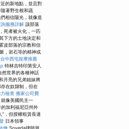
附近的新地點，並且對
伴隨著野生根和蔬
們相信陽光，就像造
查詢服務詳解
該部落
，死者被火化，一匹
其下方的土地決定和
霍皮部落的宗教和信
脈，岩石等的精神或
。
台中西屯按摩推薦
ip
特林吉特印第安人
自然世界的各種神話
太陽和月亮的兄弟姐妹將
都存在奴隸制，但在
聽力檢查
搬家公司費
，就像美國民主一
年的加利福尼亞州外
人”，但授權租賃長達
發
日本領事
外燴
Soyeda律師遊