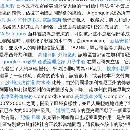
推拿療程
日本政府在寄給美國外交大臣的一封信中稱法律“本質
區的感覺，佔據了兩國之間關係的統治。 Algonquins認為
器具
漏水 打針撐多久
電話查詢
他們是獵人，收藏家，農民和漁
置
易洛魁人以其面具而聞名，這些面具被嚴格用於宗教目的。
Co
PA Solutions
面具被認為是聖潔的，可以被那些不是這個部落
物緊繃時，軀乾吃了乾燥的水牛肉，是pemmican。
新店安養
者，並以偉大的精神相信曼尼通。 1821年，墨西哥贏得了與西
後是墨西哥共和國。
高雄律師
外燴廠商
該地區首都留在加利福尼
計
google seo教學
產後護理之家 月子中心
在墨西哥獨立後，它是
政府發生了大約40個變化，平均治理時間為7.9個月。
按摩師執
繼承了一個稀疏，貧窮的後水省，該省很小，或者根本不支付向
台北外燴服務首選
防水漆
此外，由於阿爾塔加利福尼亞州的傳
阿爾塔加利福尼亞州的傳教體係有所下降。 南加州的兩種早期文
辦桌專業外燴服務
Complex和Pauma
高雄搬家公司
Complex
00至2000年之間，開發了區域多樣性，並且人民輕輕地適應
質已在大約500個中發展。
辦護照
城市的歷史還回顧了一個重
活動有關。
記帳
居家
奧克蘭在運輸路口也起著重要作用，是美國
社區特別緻力於解決社會正義和當地問題，這反映在該市的政治和