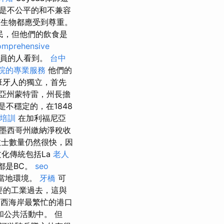
上是不公平的和不兼容
所有生物都應受到尊重。
民，但他們的飲食是
mprehensive
成員的人看到。
台中
院的專業服務
他們的
班牙人的獨立，首先
亞州蒙特雷，州長擔
不穩定的，在1848
照培訓
在加利福尼亞
墨西哥州繳納淨稅收
教士數量仍然很快，因
化傳統包括La
老人
，都是BC。
seo
了當地環境。
牙橋
可
要的工業過去，這與
西海岸最繁忙的港口
公共活動中。 但