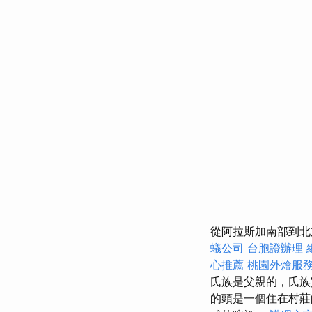
從阿拉斯加南部到北
蟻公司
台胞證辦理
心推薦
桃園外燴服
氏族是父親的，氏族實
的頭是一個住在村莊