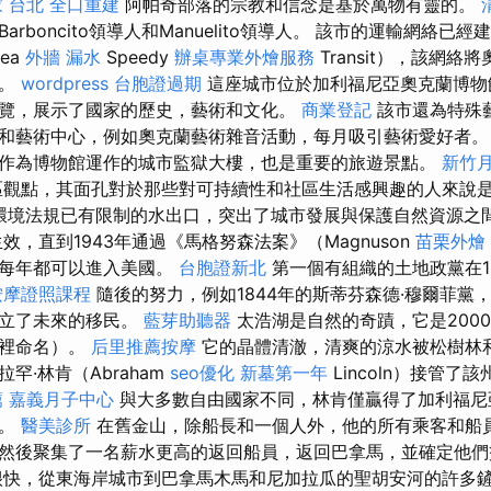
 台北
全口重建
阿帕奇部落的宗教和信念是基於萬物有靈的。
rboncito領導人和Manuelito領導人。 該市的運輸網絡已
rea
外牆 漏水
Speedy
辦桌專業外燴服務
Transit），該網
來。
wordpress
台胞證過期
這座城市位於加利福尼亞奧克蘭博物
覽，展示了國家的歷史，藝術和文化。
商業登記
該市還為特殊
和藝術中心，例如奧克蘭藝術雜音活動，每月吸引藝術愛好者
作為博物館運作的城市監獄大樓，也是重要的旅遊景點。
新竹
觀點，其面孔對於那些對可持續性和社區生活感興趣的人來說
，環境法規已有限制的水出口，突出了城市發展與保護自然資源之
效，直到1943年通過《馬格努森法案》（Magnuson
苗栗外燴
，每年都可以進入美國。
台胞證新北
第一個有組織的土地政黨在1
按摩證照課程
隨後的努力，例如1844年的斯蒂芬森德·穆爾菲黨
建立了未來的移民。
藍芽助聽器
太浩湖是自然的奇蹟，它是200
哪裡命名）。
后里推薦按摩
它的晶體清澈，清爽的涼水被松樹林
罕·林肯（Abraham
seo優化
新墓第一年
Lincoln）接管了
薦
嘉義月子中心
與大多數自由國家不同，林肯僅贏得了加利福尼
票。
醫美診所
在舊金山，除船長和一個人外，他的所有乘客和船
然後聚集了一名薪水更高的返回船員，返回巴拿馬，並確定他
快，從東海岸城市到巴拿馬木馬和尼加拉瓜的聖胡安河的許多