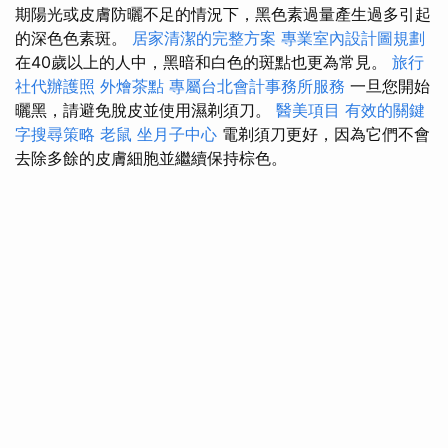
期陽光或皮膚防曬不足的情況下，黑色素過量產生過多引起
的深色色素斑。
居家清潔的完整方案
專業室內設計圖規劃
在40歲以上的人中，黑暗和白色的斑點也更為常見。
旅行
社代辦護照
外燴茶點
專屬台北會計事務所服務
一旦您開始
曬黑，請避免脫皮並使用濕剃須刀。
醫美項目
有效的關鍵
字搜尋策略
老鼠
坐月子中心
電剃須刀更好，因為它們不會
去除多餘的皮膚細胞並繼續保持棕色。