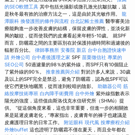
的SEO軟體工具
其中包括光攝影或微孔激光抗皺抗皺，這
是秋冬最有效的治療方法之一，這是由於其光敏作用。
龍
潭眼科
換發護照的條件與流程
台北記帳士推薦
醫學審美治
療能夠進一步改善皮膚的結構，保留皮膚的彈性，並淡化新
興的皺紋，從而使我們的皮膚看起來年輕5-10歲。 就SPF
而言，防曬霜之間的主要區別在於保護持續時間和過濾後的
輻射百分比。
律師事務所
安養院 新店
台中台胞證快速申
請
外燴公司
台中產後護理之家
SPF
苗栗徵信社
專業的
SEO公司
50過濾量的98％的紫外線，而SPF只有10個阻止
了紫外線的90％。
推拿推薦與介紹
對於許多人來說，30歲
及以上的SPF完全是禁忌，避免了防曬霜，認為低SPF可以
使它們更快地曬黑，從而達到較暗的陰影。
助聽器公司
筋
絡按摩技術專班
白內障手術費用
台中外燴
紫外線指數表示
陽光的強度，這些值由斯洛伐克水信研究所（SHMú）提
供。 “從這個角度來看，這也非常重要，但進一步的相關效
果是延遲皮膚老化，”專家指出，皮膚青年的褲子也建議是
皮膚護理日常的日常工作。
附近眼科
現代風
按摩療程介紹
外燴buffet
這也證明了防曬霜不僅在夏天，而且全年都在