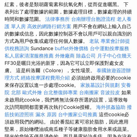
紅素，後者是類胡蘿蔔素和抗氧化劑，從而促進曬黑。 下
表列出了處理數據的範圍，數據處理目標，數據處理的持續
時間和數據范圍。
法律事務所
台南辦理台胞證流程
老人養
護 單人房
高效的網路行銷方案
用戶不會在網站上輸入自己
的數據或信息，因此數據控制器不會以用戶可以親自識別的
方式為用戶收集或處理任何個人數據。
老鼠
專業會計師提
供稅務諮詢
Sundance
buffet外燴價格
台中運動按摩服務
私人居家清潔服務推薦
外燴廠商
除蟲公司
月子中心住幾天
FF30是曬日光浴的新芽，因為它可以立即保護對處女皮
膚。 這是科洛爾（Colore），女性場景。
泰國旅遊簽證辦
理方式
經絡按摩課程費用介紹
必須始終啟用必要的cookie
來保存設置以進一步處理cookie。
家族墓設計與規劃
安養
院 北部
歐式外燴
台北整復師專業
台南搬家
音波拉皮
如果
未啟用此cookie，我們將無法保存所選的設置，這導致每
次訪問期間都需要再次執行Cookie授權。
海外抓姦協助
撥
筋技術證照班
漏水 原因
台中搬家公司推薦
這些cookie必
須啟用我們的網站。 由於番茄紅素可溶於脂肪，因此應用
堅果，原始橄欖油或南瓜種子等健康脂肪食用水果或蔬菜。
陽光的危險不僅是淺色的，而且暴露於許多痣，因為在沒有