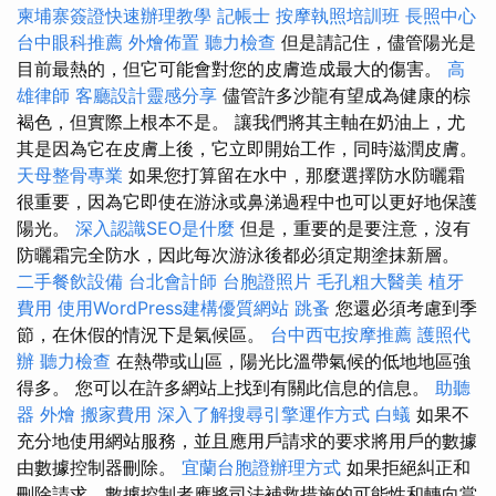
柬埔寨簽證快速辦理教學
記帳士
按摩執照培訓班
長照中心
台中眼科推薦
外燴佈置
聽力檢查
但是請記住，儘管陽光是
目前最熱的，但它可能會對您的皮膚造成最大的傷害。
高
雄律師
客廳設計靈感分享
儘管許多沙龍有望成為健康的棕
褐色，但實際上根本不是。 讓我們將其主軸在奶油上，尤
其是因為它在皮膚上後，它立即開始工作，同時滋潤皮膚。
天母整骨專業
如果您打算留在水中，那麼選擇防水防曬霜
很重要，因為它即使在游泳或鼻涕過程中也可以更好地保護
陽光。
深入認識SEO是什麼
但是，重要的是要注意，沒有
防曬霜完全防水，因此每次游泳後都必須定期塗抹新層。
二手餐飲設備
台北會計師
台胞證照片
毛孔粗大醫美
植牙
費用
使用WordPress建構優質網站
跳蚤
您還必須考慮到季
節，在休假的情況下是氣候區。
台中西屯按摩推薦
護照代
辦
聽力檢查
在熱帶或山區，陽光比溫帶氣候的低地地區強
得多。 您可以在許多網站上找到有關此信息的信息。
助聽
器
外燴
搬家費用
深入了解搜尋引擎運作方式
白蟻
如果不
充分地使用網站服務，並且應用戶請求的要求將用戶的數據
由數據控制器刪除。
宜蘭台胞證辦理方式
如果拒絕糾正和
刪除請求，數據控制者應將司法補救措施的可能性和轉向當