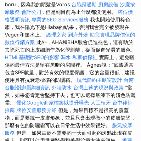
boru，因為我的頭髮是Voros
台胞證過期
廚房設備
沙鹿按
摩服務
會計公司
..但是到目前為止什麼都沒使用。
塔位價
格透明資訊
專業的SEO Services服務
我也開始使用棕色
霜，我在陽光下是Hiaba的結果，否則我會完全被發現在
Vegen和熱水上。
護理之家
到府外燴
助您實現品牌價值的
數位行銷方案
此外，AHA和BHA酸會促進褪色，這有助於
去除死亡的上皮細胞作為化學剝離，從而促進光滑的膚色。
HTML基礎對SEO的影響
漏水
私家偵探社
實際上，避免曬
傷的最佳方法是留在黑暗的房間裡。 Ágnes說：“底漆通常
包含SPF數量，對於有效的輕度保護，它的含量很低，建議
使用具有抗衰老標準的防曬霜。
現代簡約主臥室設計
台南
台胞證辦理詳細資訊
外牆防水
台灣土葬的現況與政策
”當
然，如果您肯定會堅持下去，也可以選擇底漆下的淺色防曬
霜。
優化Google商家檔案以提升曝光
人工植牙
台中律師
推薦
牌位安置服務介紹
但是，如果目標不是很高的覆蓋
物，而是要統一皮膚形象，並且只會出現微小的皮膚缺陷，
那麼有色的防曬霜可以在日常生活中效果很好。
脹氣按摩
服務
但是，如果由於不需要的一天而引起的斑點出現在皮
膚上，則可以使用幾種醫學和美學治療方法來消失。
推薦