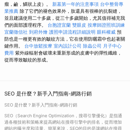
瘤，鹼，鱗狀上皮）。
新墓第一年的注意事項
台中整骨專
業推薦
除了它們的褪色效果外，肽還具有很棒的抗裂縫，
並且建議使用二十多歲，從三十多歲開始，尤其值得補充我
們的面部護理程序。
台胞證宜蘭
雙眼皮
按摩師證照班訓練
宜蘭徵信社
到府外燴
護照申請流程詳細說明
眼科權威
預
防也是一種更有效的皺紋方法，它在使用防曬霜中也起著關
鍵作用。
台中放鬆按摩
室內設計公司
除蟲公司
月子中心
費用
紫外線輻射會破壞未重新形成的皮膚中的彈性纖維，
從而導致皺紋的形成。
SEO 是什麼？新手入門指南-網路行銷
SEO 是什麼？新手入門指南-網路行銷
SEO（Search Engine Optimization，搜尋引擎優化）是指通
過各種技術和策略來提高網站在搜尋引擎中的排名，從而增加
網站的曝光度和流量。簡單來說，SEO的目的是讓網站在搜尋