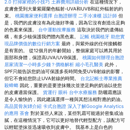
2.0
打掃家裡的小技巧
土葬費用詳細分析
在這種情況下，
皮膚會受到大量紫羅蘭色輻射-UVA和UVB和紅外輻射的約
束。
桃園搬家便利選擇
台胞證辦理
二手冷凍櫃
設計師
但
是，我們的皮膚沒有為此做好準備，因為它沒有創造出足夠
的色素來保護。
台中運動按摩服務
這取決於我們的遺傳結
構，有多少核保護我們體內黑色素。
記帳
桃園植牙
助您實
現品牌價值的數位行銷方案
最終，與紫外線的任何接觸都
是有害的。 從12個月的年齡開始，整個家庭可以將其用於
面部和身體，保證高UVA/UVB保護。
桃園如何辦理台胞證
居家清潔一小時多少錢？價格解析
縮小毛孔醫美
此外，
SPF只能告訴您奶油可保護多長時間免受UVB射線的影響，
但它不會給您防止UVA射線的時間。
台北記帳士專業推薦
殺蟑螂
因此，重要的是要塗抹幾次並塗足夠的​​奶油以使您
的皮膚適當保護。
貨運行
眼科
台中水療服務
防曬霜應該
是令人愉快的，因此建議選擇一種與其想法相對應的奶油。
高品質骨灰罈介紹
卡式台胞證
深入了解Google Analytics
的應用
茶會
對於某些人來說，某些乳霜可能過於密集或油
膩，在這種情況下，它可以更好地替代輕型配方，該配方可
以輕鬆塗抹並迅速吸收到皮膚中。 我基本上是白色的