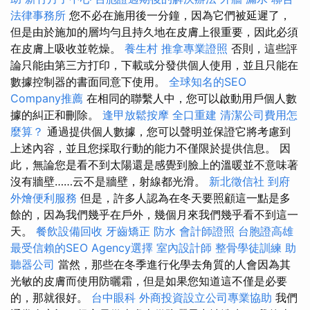
法律事務所
您不必在施用後一分鐘，因為它們被延遲了，
但是由於施加的層均勻且持久地在皮膚上很重要，因此必須
在皮膚上吸收並乾燥。
養生村
推拿專業證照
否則，這些評
論只能由第三方打印，下載或分發供個人使用，並且只能在
數據控制器的書面同意下使用。
全球知名的SEO
Company推薦
在相同的聯繫人中，您可以啟動用戶個人數
據的糾正和刪除。
逢甲放鬆按摩
全口重建
清潔公司費用怎
麼算？
通過提供個人數據，您可以聲明並保證它將考慮到
上述內容，並且您採取行動的能力不僅限於提供信息。 因
此，無論您是看不到太陽還是感覺到臉上的溫暖並不意味著
沒有牆壁……云不是牆壁，射線都光滑。
新北徵信社
到府
外燴便利服務
但是，許多人認為在冬天要照顧這一點是多
餘的，因為我們幾乎在戶外，幾個月來我們幾乎看不到這一
天。
餐飲設備回收
牙齒矯正
防水
會計師證照
台胞證高雄
最受信賴的SEO Agency選擇
室內設計師
整骨學徒訓練
助
聽器公司
當然，那些在冬季進行化學去角質的人會因為其
光敏的皮膚而使用防曬霜，但是如果您知道這不僅是必要
的，那就很好。
台中眼科
外商投資設立公司專業協助
我們