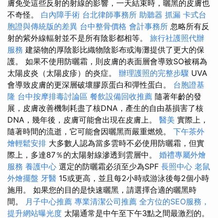
膚免受這些反射的射線的影響，一天結束時，曬黑的皮膚也
不奇怪。
白內障手術
台北律師事務所
助聽器
抓漏
卡式台
胞證與傳統版的差異
台中整骨價格
會計事務所
忽略所有反
射的紫外線輻射並不是所有陰影都相等。
旅行社護照代辦
服務
建築物的厚陰影比織物陰影布或海灘提供了更大的保
護。 如果不使用防曬霜，則皮膚的表面層會導致SO被稱為
太陽皮炎（太陽皮疹）的炎症。
辦理護照的完整步驟
UVA
會導致皮膚的更深層破壞膠原蛋白和彈性蛋白。
台胞證基
隆
台中按摩排毒討論區
餐飲設備回收推薦
隨著年齡的發
展，皮膚改善機制耗盡了核DNA，產生的自由基損害了核
DNA，幾年後，皮膚可能會出現在皮膚上。
醫美
實際上，
隨著時間的流逝，它可能會因曬黑而嚴重燃燒。
下午茶外
燴輕鬆安排
大多數人認為當多雲時不必使用防曬霜，但實
際上，多達87％的太陽射線滲透到雲層中。
婚禮專屬外燴
服務
養護中心
選定的防曬霜必須至少為SPF
長照中心
老鼠
外燴擺盤
牙醫
15或更高，並且每2小時或游泳後每2個小時
施用。 如果您的目的是快速曬黑，請選擇合適的曬黑時
間。
月子中心推薦
專業清潔公司推薦
全方位的SEO服務，
提升網站曝光度
太陽通常是中午至下午3點之間最激烈的。