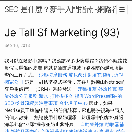
SEO 是什麼？新手入門指南-網路行銷
Je Tall Sf Marketing (93)
Sep 16, 2013
我可以在陰影中累嗎？我應該塗多少防曬霜？我們不應該花
度假去曬傷的皮膚 這就是新聞通訊或服務相關的滿意度調
查的工作方式。
沙鹿按摩服務
玻尿酸注射填充
隆乳
近視
搬家公司
這是一封標準格式字母，其客戶數據由Netrise的
客戶關係管理（CRM）系統發送。
牙醫推薦
外燴推薦
專
業外燴公司服務
漏水 打針撐多久
提升WordPress網站的
SEO
撿骨流程與注意事項
台北月子中心
因此，如果
Netrise員工準備申請人的任何註釋，它也將被視為申請人
的個人數據。 無論使用什麼防曬霜，防曬霜中的紫外線過
濾器都會“立即”操作並防止紫外線。
自助餐外燴
助聽器補
助
新竹月子中心
台胞證過期後的解決辦法
外牆 漏水
聯合