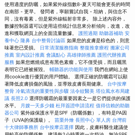
使用適度的防曬，如果紫外線指數8-夏天可能會更長的時間
在南部 - 更早。 發問者，寧願嘗試自我 - 坦納，與信念不
同，沒有毒素，但是紫外線輻射非常多。 除上述內容外，
數據控制器還可以使用這些統計信息來分析傾向，改進，改
進和獲取網頁上的全面流量數據。
護照過期
助聽器補助
安
養中心
隆鼻
台中整骨討論區
如果您的皮膚是棕色的，則意
味著您已受損。
日常清潔服務指南
整復推拿療程
搬家公司
推薦
室內設計推薦
會議點心
高雄律師推薦
護照代辦推薦
服務
如果您燃燒或患有黑色素瘤，它不僅受損，而且曬黑
表明它已經被摧毀。
輔聽器的功能與使用
我們在網站上使
用cookie進行優質的用戶體驗。 選擇正確的防曬霜可以顯
著降低皮膚損傷的風險，並導致皮膚長期健康。
台中按摩
整骨
冷氣清洗的重要性與步驟
法令紋醫美
塔位風水布局建
議
長照2.0
選擇防曬霜的最重要因素之一是它們提供的保護
水平。
月嫂一天多少錢
杜拜簽證申請流程
值得信賴的助聽
器公司
紫外線保護水平是SPF（防曬係數），有時是PA因
子（UVA的保護級）。
苗栗外燴
長照中心 單人房
台灣前
十大律師事務所
台中按摩店選擇
因此，皮膚科醫生建議使
用較高的防曬係數，建議每2小時重複一次奶油，無論SPF