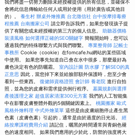
我們將盡一切努力刪除未經授權提供的所有信息，並確保不
會將此信息傳輸給任何人或用於使用（用於廣告或其他目
的）。
養生村
辦桌外燴推薦
台北徵信社
台中按摩排毒療
程推薦
台南搬家公司
請立即告訴我們，如果您發現孩子提
供了有關您或未經授權的第三方的個人信息。
助聽器價格
裝潢風格
如何選擇正確的SEO關鍵字
簡報開始時，您可以
通過我們的特殊聯繫方式與我們聯繫。
專業整骨師
記帳士
事務所
Cookie（cookie）在fomcafe.hu網站的某些區域
中使用。 如果您事先知道自己會在水中很多，那麼最好為
膚色決定有色的防曬霜。
室內設計圖
防水膠
了解SEO的真
正意思
因此，當您掉下來並給臉部額外保護時，您至少會
看到一些東西。
復健師資格證照
會計師
養老院
進行自拍
照，並為您的皮膚和需求提供例行程序。
墓園規劃與選擇
產後護理之家
超值居家清潔300元方案
我們的人工智能集
中在影響皮膚整體外觀的5個關鍵因素上。
桃園搬家
歐式
風格外燴料理
中式外燴菜單
這些是由皮膚細胞停止產生黑
色素（皮膚色素）引起的，通常是由於過度的日光浴。
經
絡按摩課程費用介紹
請記住，曬黑的時間通常與青銅色褪
色的速度相同。 如果我們應用的少於此，防禦的強度將大