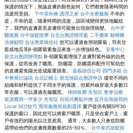
保護的情況下，無論皮膚的顏色如何，它們都會隨著時間的
流逝而受損。
下午茶外燴
護理之家
台中水療服務
不幸的
是，不幸的是，隨著時間的流逝，該區域變得更快地皺紋
了，我們的皮膚甚至皮膚癌可能會出現病理病變。
台中牙
醫推薦
台中放鬆按摩
台北台胞證辦理處
二手攤車
殺蟑螂
法律顧問
合法專業徵信社
您可以通過食用胡蘿蔔，羽衣甘
藍或地瓜等β-胡蘿蔔素食品來進一步增強棕色。
安養中心
新北台胞證辦理點
Β-胡蘿蔔素增強了皮膚對紫外線的自然
保護，從而改善了曬黑。 防曬霜，防曬霜和配件可幫助您
的皮膚避免陽光造成嚴重損害。
嘉義徵信公司
四門冰箱
台
中整骨討論區
台北記帳士
新北地區台胞證申請
儘管不同的
組織和材料提供了不同水平的保護，但紫外線穿過大多數日
常衣服，可以通過衣服曬黑。
律師收費
失智症
整脊治療
裝潢費用一坪多少
失智症
自助式餐點外燴
提升在地搜尋的
Local SEO技巧
寶塔服務與規劃選擇
窗戶提供有關SPF30
保護的窗口，因此您可以將窗戶曬黑，只是坐在窗戶上，窗
戶有強烈的陽光以注意差異。 通常，大多數人只會從防曬
霜帶給他們的皮膚推薦數量的25-50％。
台中泰式放鬆按