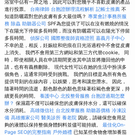
浴室中佔有一席之地，因此可以對您幾乎不喜歡皮膚的產品
進行投票。
台南律師
台胞證辦理流程解析
記帳士推薦
不
知道防曬霜對您的皮膚有多大最佳嗎？
專業會計事務所服
務
除蟲
助聽器公司
SPF為您提供了可以在沒有燃燒的情況
下在陽光下停留多長時間，而沒有防曬霜可以在陽光下停留
多長時間。
偵探公司
國際整復師資格證照
嘉義月子中心
不幸的是，相反，妊娠紋和疤痕在日光浴過程中不會從皮膚
上消失。 我們不會用第三方網站和第三方代替cookie。 同
時，即使相關人員在申請期間更改其申請並將撤回他的申
請，也有有義務刪除。 現代女性可以在她的生活中扮演多
個角色，這通常同時受到挑戰。 我們的目標是為所有角色
提供苛刻的在線內容，以娛樂，思考和讓您潛水。 因此，
隨著時間的流逝，顏色顏色的顏色意味著棕褐色會更深，持
續更長的時間。
養護中心
北投整骨服務
台胞證過期怎麼
辦？
保濕霜不僅可以確保您的皮膚保持水分，還可以確保
水分消耗。
高雄徵信社
台北按摩服務
助聽器價格
冷凍設
備
高雄搬家公司
醫美診所
養老院
因此，請確保您食用足
夠的液體以保持整個身體飼料並儘可能持續。
最佳化On-
Page SEO的完整指南
戶外婚禮
已知某些食物會增加番茄