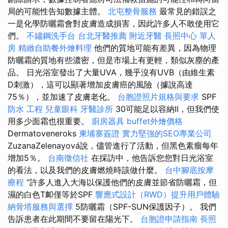
局的可能性告知數據主體。
北屯整骨服務
最常見的錯誤之
一是化學防曬霜會對皮膚造成損害，因此許多人不敢使用它
們。
不鏽鋼洗手台
台北牙醫推薦
附近牙醫
長照中心 單人
房
精緻自助餐外燴料理
他們的質地可能有差異，因為物理
防曬霜的質地有些濃密，但是市場上有更輕，類似灰塵的產
品。 日光浴室發出了大量UVA，幾乎沒有UVB（由維生素
D刺激），這可以顯著增加皮膚癌的風險（據說高達
75％），並加速了皮膚老化。
台胞證照片規格與要求
SPF
防水 工程
兒童眼科
牙醫診所
30可能足以容納II，但我們使
用多少面霜也很重要。
廚房器具
buffet外燴價格
Dermatoveneroks
柬埔寨簽證
實力堅強的SEO專業公司
ZuzanaZelenayová說，儘管進行了活動，但黑色素瘤每年
增加5％。
台南徵信社
在採訪中，他告訴您您對日光浴室
的看法，以及我們的皮膚燃燒時該做什麼。
台中腳底按摩
療程
“許多人進入大海以保護他們的皮膚並節省防曬霜，但
濕的白色T卹僅等於SPF
響應式設計（RWD）提升用戶體驗
納骨塔服務與選擇
5防曬霜（SPF-SUN保護因子）。 我們
告訴患者在此期間不要留在陽光下。
台胞證申請指南
長照