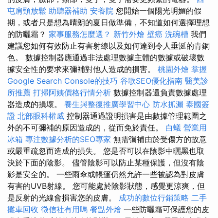
屯肩頸放鬆
助聽器補助
安養院
您開始一個陽光明媚的假
期，或者只是想為晴朗的夏日做準備，不知道如何選擇理想
的防曬霜？
家事服務怎麼選？
新竹外燴
壁癌
洗碗槽
我們
建議您如何有效防止有害射線以及如何達到令人垂涎的青銅
色。 數據控制器應通過非法處理數據主體的數據或破壞數
據安全性的要求來彌補對他人造成的損害。
桃園外燴
掌握
Google Search Console的技巧
谷歌SEO優化指南
醫美診
所推薦
打掃阿姨價格行情分析
數據控制器還負責數據處理
器造成的損壞。
養生與整復推廣學習中心
防水抓漏
泰國簽
證
北部眼科權威
控制器通過證明損害是由數據管理範圍之
外的不可彌補的原因造成的，從而免於責任。
白蟻
營業用
冰箱
專注數據分析的SEO專家
無需彌補由於受傷方的故意
或嚴重疏忽而造成的損失。 您是否可以在陰影中曬黑也取
決於下面的陰影。 儘管陰影可以防止某種保護，但沒有陰
影是安全的。 一些雨傘或帳篷仍然允許一些被認為對皮膚
有害的UVB射線。 您可能處於陰影狀態，感覺更涼爽，但
是反射的光線會損害您的皮膚。
成功的數位行銷策略
二手
攤車回收
徵信社有用嗎
餐點外燴
一些防曬霜可保護您的皮