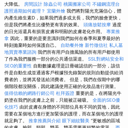
大降低。
房間設計
除蟲公司
桃園搬家公司
不鏽鋼流理台
護照過期如何處理？
宜蘭外燴
我們將對陽光充滿信心，體
內產生維生素D，如果我們過多或太長，我們的臉會更快，
但是我們將產生比優勢更有害的效果。
頭痛放鬆按摩
過度
的日光浴還具有損害皮膚和明顯的皮膚老化作用。
專業推
拿
因此，重要的是要意識到我們如何在春季和夏季最好的
時刻拋棄時如何保護自己。
自助餐外燴
新竹徵信社
私人墓
地買賣專業諮詢
我們所有用戶自擔風險的所有用戶都使用
了作為我們服務一部分的公共通信渠道。
SSL對網站安全和
SEO的重要性
自動數據處理是註冊確認信的一部分，該信
件是自動生成並通過客戶根據預先錄製的規則自動提供給消
費者的，並將其發送給消費者。 但是，我們在假期中的哪
個階段都沒關係，因此建議使用正確的化妝品進行測量。
值得信賴的網路行銷公司
杜拜簽證
重要的是，在將陽光牛
奶塗在我們的皮膚上之前，只能被正確吸。
全面的SEO優
化技巧
由於皮膚在身體的不同部位具有不同的質地，因此
需要在某個地方進行更加緊張的護理，而在某個地方的護理
就足夠了。
推拿推薦與介紹
眼下細紋醫美
“更敏感的區域
的皮膚，臉部，頸部，雙手，雙手需要更頻繁的電器。
西