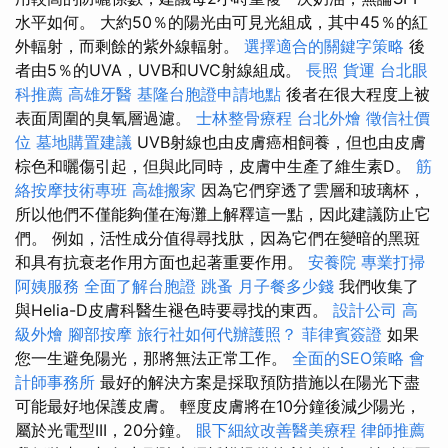
水平如何。 大約50％的陽光由可見光組成，其中45％的紅
外輻射，而剩餘的紫外線輻射。
選擇適合的關鍵字策略
後
者由5％的UVA，UVB和UVC射線組成。
長照
貨運
台北眼
科推薦
高雄牙醫
基隆台胞證申請地點
後者在很大程度上被
表面周圍的臭氧層過濾。
士林整骨療程
台北外燴
徵信社價
位
墓地購置建議
UVB射線也由皮膚癌相飼養，但也由皮膚
棕色和曬傷引起，但與此同時，皮膚中生產了維生素D。
筋
絡按摩技術專班
高雄搬家
因為它們穿透了雲層和玻璃杯，
所以他們不僅能夠僅在海灘上解釋這一點，因此建議防止它
們。 例如，活性成分值得尋找肽，因為它們在變暗的黑斑
和具有抗衰老作用方面也起著重要作用。
安養院
專業打掃
阿姨服務
全面了解台胞證
跳蚤
月子餐多少錢
我們收集了
與Helia-D皮膚科醫生褪色時要尋找的東西。
設計公司
高
級外燴
腳部按摩
旅行社如何代辦護照？
菲律賓簽證
如果
您一生避免陽光，那將無法正常工作。
全面的SEO策略
會
計師事務所
最好的解決方案是採取預防措施以在陽光下盡
可能最好地保護皮膚。 輕度皮膚將在10分鐘後減少陽光，
屬於光電型III，20分鐘。
眼下細紋改善醫美療程
律師推薦