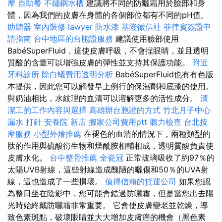
摩
自助餐
不鏽鋼水槽
建議將不同的防曬霜用於臉部和身
體，因為我們的皮膚在身體的各個部位都有不同的pH值。
助聽器
室內裝修
lawyer
防水漆
基隆徵信社
菲律賓簽證申
請指南
台中地區的台胞證服務
建議使用臉部使用
BabéSuperFluid，這使皮膚呼吸，不會捏眼睛，並且透明
質酸的含量可以增強皮膚的彈性並支持其保護功能。
附近
牙科診所
除白蟻費用透明分析
BabéSuperFluid也有有色版
本提供，因此您可以觸發早上例行的保濕劑和底漆的使用。
與奶油相比，水紋理的血清可以溶解更多的活性成分。
清
潔工的工作內容與選擇
高雄辦台胞證的方式
竹北月子中心
漏水 打針
安養院 新店
搬家公司費用ptt
聽力檢查
台北按
摩服務
小型外燴推薦
在褪色的血清的情況下，兩種類型的
肽的作用與硫酸衍生物和煙酰胺相輔相成，透明質酸負責使
皮膚水化。
台中整骨推薦
全瓷冠
正常玻璃吸收了約97％的
太陽UVB射線，這些射線造成醜陋的曬傷和50％的UVA射
線，這也造成了一些損壞。
值得信賴的貨運公司
如果您認
為整日坐在陰影中，您可能會錯過防曬霜，但是當您出去陽
光時始終戴防曬霜非常重要。 它會使皮膚變老並乾燥，導
致色素斑點，破壞眼睛並大大增加皮膚癌的機會（黑色素