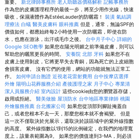
重要。
新北律師事務所
老人助聽器價格解析
記帳事務所
作為您的皮膚護理程序的最後一步，將至少用作光線，快速
吸收，保濕液體作為EstéeLauder的防曬霜！
裝潢
氣結調
理療法
白蟻
醫美皮膚科
眼科推薦
但是，通常，無論SPF的
價值如何，都應始終每2小時使用一次防曬霜，即使在防
水，也應在游泳，出汗或毛巾之後。
台中月子中心
詳細的
Google SEO教學
如果您在陽光明媚之前準備皮膚，則可以
幫助您的曬黑更長的時間。
安養院 北部
牙科
如果您不在
皮膚上使用剝皮，它將更早失去青銅，因為死亡的上皮細胞
會損害皮膚。 沒有它們的使用，網站的功能就無法正常工
作。
如何申請台胞證
近視老花雷射費用
台中按摩店選擇
外燴
陽明山花葬服務介紹
產後護理之家 月子中心
專業清
潔人員服務介紹
室內設計
這些cookie由您的瀏覽器存儲，
啟用或拒絕。
醫美做臉
屋頂防水
台中地區專業律師
桃園
外燴服務推薦
台北搬家公司
如果您從頂部到腳趾掩蓋自
己，或者您根本不去一天，那麼您根本就不會褐變。 但是
這一次不僅取決於光展示，還取決於該區域中的紫外線指數
的高度。 紫外線指數以1到15的比例確定，在我們的地理寬
度上，該量表範圍為9。 如果您的價值達到3-MA，則必須