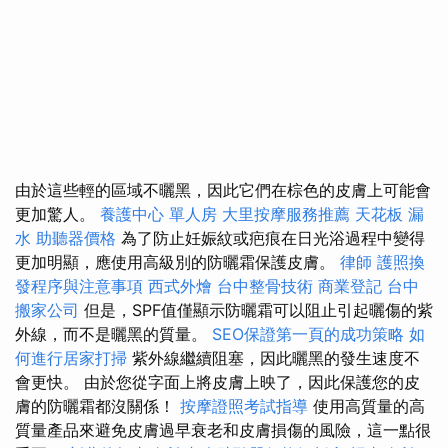
由於這些輕的區域不曬黑，因此它們在棕色的皮膚上可能會
更加驚人。
養護中心 單人房
大里按摩服務推薦
天花板 漏
水
助聽器價格
為了防止妊娠紋或疤痕在日光浴過程中變得
更加明顯，應使用高級別的防曬霜保護皮膚。
律師
護照換
發程序與注意事項
西式外燴
台中整骨技術
商業登記
台中
搬家公司
但是，SPF值僅顯示防曬霜可以阻止引起曬傷的紫
外線，而不是曬黑的質量。
SEO保證第一頁的成功策略
如
何進行居家打掃
紫外線繼續阻塞，因此曬黑的發生速度不
會更快。 由於您從字面上將皮膚上映了，因此保護您的皮
膚的防曬霜都沒關係！
按摩證照考試指導
使用高質量的高
質量產品來避免皮膚過早衰老和皮膚損傷的風險，這一點很