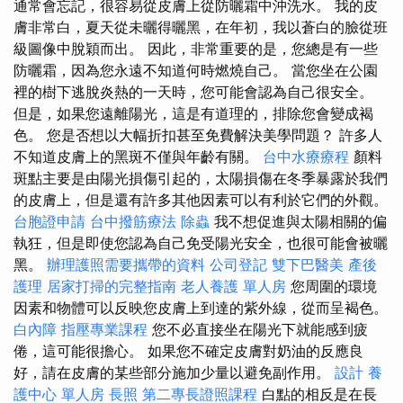
通常會忘記，很容易從皮膚上從防曬霜中沖洗水。 我的皮
膚非常白，夏天從未曬得曬黑，在年初，我以蒼白的臉從班
級圖像中脫穎而出。 因此，非常重要的是，您總是有一些
防曬霜，因為您永遠不知道何時燃燒自己。 當您坐在公園
裡的樹下逃脫炎熱的一天時，您可能會認為自己很安全。
但是，如果您遠離陽光，這是有道理的，排除您會變成褐
色。 您是否想以大幅折扣甚至免費解決美學問題？ 許多人
不知道皮膚上的黑斑不僅與年齡有關。
台中水療療程
顏料
斑點主要是由陽光損傷引起的，太陽損傷在冬季暴露於我們
的皮膚上，但是還有許多其他因素可以有利於它們的外觀。
台胞證申請
台中撥筋療法
除蟲
我不想促進與太陽相關的偏
執狂，但是即使您認為自己免受陽光安全，也很可能會被曬
黑。
辦理護照需要攜帶的資料
公司登記
雙下巴醫美
產後
護理
居家打掃的完整指南
老人養護 單人房
您周圍的環境
因素和物體可以反映您皮膚上到達的紫外線，從而呈褐色。
白內障
指壓專業課程
您不必直接坐在陽光下就能感到疲
倦，這可能很擔心。 如果您不確定皮膚對奶油的反應良
好，請在皮膚的某些部分施加少量以避免副作用。
設計
養
護中心 單人房
長照
第二專長證照課程
白點的相反是在長