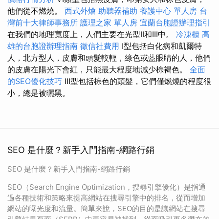
他們從不燃燒。
西式外燴
助聽器補助
養護中心 單人房
台
灣前十大律師事務所
護理之家 單人房
宜蘭台胞證辦理指引
在我們的地理寬度上，人們主要在光型II和III中。
冷凍櫃
高
雄的台胞證辦理指南
徵信社費用
I型包括白化病和凱爾特
人，北方型人，皮膚和頭髮較輕，綠色或藍眼睛的人，他們
的皮膚在陽光下會紅，只能最大程度地減少棕褐色。
全面
的SEO優化技巧
III型包括棕色的頭髮，它們僅燃燒的程度很
小，總是被曬黑。
SEO 是什麼？新手入門指南-網路行銷
SEO 是什麼？新手入門指南-網路行銷
SEO（Search Engine Optimization，搜尋引擎優化）是指通
過各種技術和策略來提高網站在搜尋引擎中的排名，從而增加
網站的曝光度和流量。簡單來說，SEO的目的是讓網站在搜尋