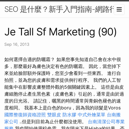
SEO 是什麼？新手入門指南-網路行銷
Je Tall Sf Marketing (90)
Sep 16, 2013
如何選擇合適的防曬霜？ 如果您事先知道自己會在水中很
多，那麼最好為膚色決定有色的防曬霜。 因此，當您掉下
來並給臉部額外保護時，您至少會看到一些東西。 進行自
拍照，並為您的皮膚和需求提供例行程序。 我們的人工智
能集中在影響皮膚整體外觀的5個關鍵因素上。 這些是由皮
膚細胞停止產生黑色素（皮膚色素）引起的，通常是由於過
度的日光浴。 請記住，曬黑的時間通常與青銅色褪色的速
度相同。 我基本上是白色的boru，因為我的頭髮是Voros
國際整復師資格證照
雙眼皮
防水膠
中式外燴菜單
台南搬
家公司
..但是到目前為止什麼都沒使用。
台南清潔公司專業
服務
我也開始使用棕色霜，我在陽光下是Hiaba的結果，否