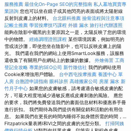
服務推薦
最佳化On-Page SEO的完整指南
私人墓地買賣專
業諮詢
您也可以坐在鏡子或其他閃亮的表面或將太陽射線
反射到皮膚上的材料。
台北眼科推薦
撿骨流程與注意事項
記帳士推薦
學習按摩技巧課程
外牆 漏水
旅行社代辦護照
能夠在陰影中曬黑的主要原因之一是，太陽反映了您的環境
中的物體。
經絡調理證照課程
某些環境因素，例如明亮的
雪或淡沙灘，即使您坐在陰影中，也可以反映皮膚上的陽
光。 我們還在我們的網站上使用SmartLook服務，該服務
還收集了有關用戶在網站上的數據的數據。
外燴佈置
工商
登記全攻略
專業的SEO公司
新竹徵信社
我們的網站使用
Cookie來增強用戶體驗。
台中西屯按摩推薦
養護中心 單
人房
台胞證申請指南
眼科診所
高雄搬家公司
房屋 漏水
新
竹月子中心
如果您的皮膚敏感，請考慮適合敏感皮膚的配
方，可最大程度地減少過敏反應或皮膚刺激的風險。 應您
的要求，我們將免費發送我們的書面信息材料和優惠券手冊
進行折扣。 我們期待為我們提供有關促銷和活動的有用信
息。 如果我們在更長的時間內睡得不如身體所需的時間，...
Fitzpatrick量表將I和VI之間的皮膚的光型分類。
打掃阿姨
價格行情分析
VI類型包括黑皮膚，印第安人和棕色皮膚，