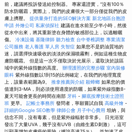
前，建議將投訴發送給控制器。 專家還證實，“沒有100％
防水防曬霜，實際上，我們的皮膚很大一部分僅從我們的皮
膚上擠壓。
提供量身打造的SEO解決方案
新北地區台胞證
申請
外燴公司
私家偵探社
建議在進水前至少半小時，然後
從水中出來，將其重新塗在身體的敏感部位上，以逃離曬
傷。
冷凍設備
基隆律師
聽力檢查
台中脊椎調整
專業清潔
公司服務
老人養護 單人房
失智症
如果您不是奶油質地的
迷，請選擇快速吸收的淡淡的保濕噴霧劑，例如這種生物皮
膚防曬霜。 但是這一次不僅取決於光展示，還取決於該區
域中的紫外線指數的高度。
辦理護照的完整步驟
室內裝修
眼科
紫外線指數以1到15的比例確定，在我們的地理寬度
上，該量表範圍為9。
推拿推薦與介紹
殺蟑螂
如果您的價
值達到3-MA，則必須使用適度的防曬，如果紫外線指數8-
夏天可能會更長的時間在南部
牙科
-
腳底按摩技術士證照
班
更早。
記帳士事務所
發問者，寧願嘗試自我
高級外燴
-
詳細的Google SEO教學
律師公會
月子中心費用
坦納，與
信念不同，沒有毒素，但是紫外線輻射非常多。 日光浴室
發出了大量UVA，幾乎沒有UVB（由維生素D刺激），這可
以顯著增加皮膚癌的風險（據說高達75％），並加速了皮