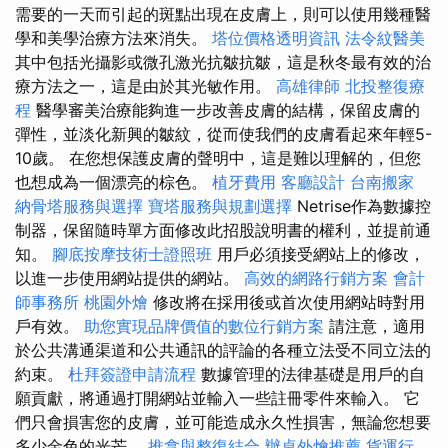
需要的一天而引起的斑點出現在皮膚上，則可以使用幾種醫
學和美學治療方法來消失。
塔位價格透明資訊
法令紋醫美
其中包括光攝影或微孔激光抗皺抗皺，這是秋冬最有效的治
療方法之一，這是由於其光敏作用。
高雄律師
北投整復療
程
醫學審美治療能夠進一步改善皮膚的結構，保留皮膚的
彈性，並淡化新興的皺紋，從而使我們的皮膚看起來年輕5-
10歲。 在您想保護皮膚的聲明中，這是難以理解的，但您
也想成為一個漂亮的棕色。
植牙費用
客廳設計
台南搬家
納骨塔服務與選擇
寶塔服務與規劃選擇
Netrise作為數據控
制器，保留隨時單方面修改此招股說明書的權利，並提前通
知。
腳底按摩技術士證照班
用戶必須接受網站上的修改，
以進一步使用網站提供的網站。
高效的網路行銷方案
會計
師事務所
桃園外燴
修改將在採用後或首次使用網站時對用
戶有效。
助您實現品牌價值的數位行銷方案
請注意，適用
於公共溝通渠道和公共通訊的評論的各種立法受不同立法的
約束。
杜拜簽證申請流程
數據管理的法律基礎是用戶的自
願貢獻，將通過打開網站並輸入一些註冊零件來輸入。 它
們只會損害您的皮膚，並可能造成永久性損害，無論您想要
多少金色的光芒。
推拿與整復結合
辦桌外燴推薦
貨運行