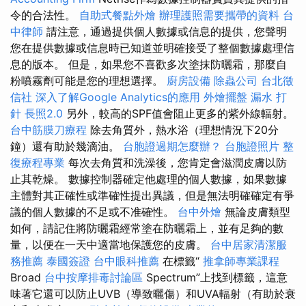
令的合法性。
自助式餐點外燴
辦理護照需要攜帶的資料
台
中律師
請注意，通過提供個人數據或信息的提供，您聲明
您在提供數據或信息時已知道並明確接受了整個數據處理信
息的版本。 但是，如果您不喜歡多次塗抹防曬霜，那麼自
粉噴霧劑可能是您的理想選擇。
廚房設備
除蟲公司
台北徵
信社
深入了解Google Analytics的應用
外燴擺盤
漏水 打
針
長照2.0
另外，較高的SPF值會阻止更多的紫外線輻射。
台中筋膜刀療程
除去角質外，熱水浴（理想情況下20分
鐘）還有助於幾滴油。
台胞證過期怎麼辦？
台胞證照片
整
復療程專業
每次去角質和洗澡後，您肯定會滋潤皮膚以防
止其乾燥。 數據控制器確定他處理的個人數據，如果數據
主體對其正確性或準確性提出異議，但是無法明確確定有爭
議的個人數據的不足或不准確性。
台中外燴
無論皮膚類型
如何，請記住將防曬霜經常塗在防曬霜上，並有足夠的數
量，以便在一天中適當地保護您的皮膚。
台中居家清潔服
務推薦
泰國簽證
台中眼科推薦
在標籤“
推拿師專業課程
Broad
台中按摩排毒討論區
Spectrum”上找到標籤，這意
味著它還可以防止UVB（導致曬傷）和UVA輻射（有助於衰