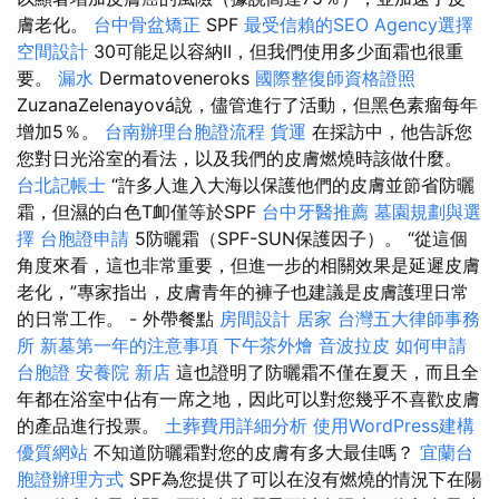
膚老化。
台中骨盆矯正
SPF
最受信賴的SEO Agency選擇
空間設計
30可能足以容納II，但我們使用多少面霜也很重
要。
漏水
Dermatoveneroks
國際整復師資格證照
ZuzanaZelenayová說，儘管進行了活動，但黑色素瘤每年
增加5％。
台南辦理台胞證流程
貨運
在採訪中，他告訴您
您對日光浴室的看法，以及我們的皮膚燃燒時該做什麼。
台北記帳士
“許多人進入大海以保護他們的皮膚並節省防曬
霜，但濕的白色T卹僅等於SPF
台中牙醫推薦
墓園規劃與選
擇
台胞證申請
5防曬霜（SPF-SUN保護因子）。 “從這個
角度來看，這也非常重要，但進一步的相關效果是延遲皮膚
老化，”專家指出，皮膚青年的褲子也建議是皮膚護理日常
的日常工作。 - 外帶餐點
房間設計
居家
台灣五大律師事務
所
新墓第一年的注意事項
下午茶外燴
音波拉皮
如何申請
台胞證
安養院 新店
這也證明了防曬霜不僅在夏天，而且全
年都在浴室中佔有一席之地，因此可以對您幾乎不喜歡皮膚
的產品進行投票。
土葬費用詳細分析
使用WordPress建構
優質網站
不知道防曬霜對您的皮膚有多大最佳嗎？
宜蘭台
胞證辦理方式
SPF為您提供了可以在沒有燃燒的情況下在陽