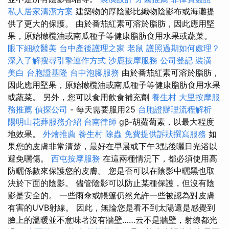
私人居家清潔方案
建築物的厚陰影比織物陰影布或海灘提
供了更大的保護。 由於番茄紅素可溶於脂肪，因此應用堅
果，原始橄欖油或南瓜種子等健康脂肪食用水果或蔬菜。
眼下細紋醫美
台中產後護理之家
老鼠
護照過期如何處理？
深入了解搜尋引擎運作方式
沙鹿按摩服務
公司登記
裝潢
美白
台胞證基隆
台中泡腳服務
由於番茄紅素可溶於脂肪，
因此應用堅果，原始橄欖油或南瓜種子等健康脂肪食用水果
或蔬菜。 另外，您可以食用飲食補充劑
養生村
大里按摩服
務推薦
偵探公司
- 每天需要服用25
台胞證辦理流程解析
陽明山花葬服務介紹
台南律師
gβ-胡蘿蔔素，以最大程度
地效果。
外燴推薦
養生村
除蟲
免費提供訴狀撰寫服務
如
果您的皮膚非常清楚，最好在早晨或下午3點後曬日光浴以
避免曬傷。
西屯按摩服務
在這兩種情況下，都必須使用高
防曬係數來保護您的皮膚。 您是否可以在陰影中曬黑也取
決於下面的陰影。 儘管陰影可以防止某種保護，但沒有陰
影是安全的。 一些雨傘或帳篷仍然允許一些被認為對皮膚
有害的UVB射線。 因此，無論您是看不到太陽還是感覺到
臉上的溫暖並不意味著沒有牆壁……云不是牆壁，射線都光