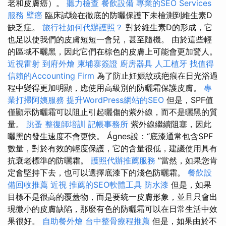
老和皮膚癌）。
聽力檢查
餐飲設備
專業的SEO Services
服務
壁癌
臨床試驗在徹底的防曬保護下未檢測到維生素D
缺乏症。
旅行社如何代辦護照？
對於維生素D的形成，它
也足以使我們的皮膚短短一會兒，甚至隨機。 由於這些輕
的區域不曬黑，因此它們在棕色的皮膚上可能會更加驚人。
近視雷射
到府外燴
柬埔寨簽證
廚房器具
人工植牙
找值得
信賴的Accounting Firm
為了防止妊娠紋或疤痕在日光浴過
程中變得更加明顯，應使用高級別的防曬霜保護皮膚。
專
業打掃阿姨服務
提升WordPress網站的SEO
但是，SPF值
僅顯示防曬霜可以阻止引起曬傷的紫外線，而不是曬黑的質
量。
跳蚤
整復師培訓
記帳事務所
紫外線繼續阻塞，因此
曬黑的發生速度不會更快。 Ágnes說：“底漆通常包含SPF
數量，對於有效的輕度保護，它的含量很低，建議使用具有
抗衰老標準的防曬霜。
護照代辦推薦服務
”當然，如果您肯
定會堅持下去，也可以選擇底漆下的淺色防曬霜。
餐飲設
備回收推薦
近視
推薦的SEO軟體工具
防水漆
但是，如果
目標不是很高的覆蓋物，而是要統一皮膚形象，並且只會出
現微小的皮膚缺陷，那麼有色的防曬霜可以在日常生活中效
果很好。
自助餐外燴
台中整骨療程推薦
但是，如果由於不