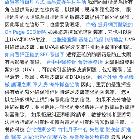
旅遊簽證辦理方式
高品質養生村生活
我們的目標是為所有
角色提供苛刻的在線內容，以娛樂，思考和讓您潛水。 眼
睛周圍的太陽鏡為眼睛周圍的敏感皮膚提供了額外的保護，
因此即使在陰影下，也需要防曬霜。
白蟻
提升網頁體驗的
On Page SEO策略
如果您選擇寬光譜防曬霜，它也可以防
止UVA和UVB射線。
台胞證宜蘭
基隆台胞證申請地點
UVB
射線燃燒皮膚，而UVA射線穿透皮膚並引起更嚴重的問題。
如何選擇正確的SEO關鍵字
選擇正確的防曬霜是防止太陽
有害影響的關鍵。
台中中醫整骨
會計事務所
太陽射線發射
紫外線（UV），可能會引起許多皮膚問題，包括曬傷，過
早衰老，乾燥，各種皮膚病和DNA損傷。
到府外燴
食品機
械
護理之家 單人房
海外抓姦協助
因此，重要的是選擇提
供有效的紫外線保護但同時滿足皮膚需求的防曬霜。 您可
以在許多網站上找到有關此信息的信息。 如果不充分地使
用網站服務，並且應用戶請求的要求將用戶的數據由數據控
制器刪除。 如果拒絕糾正和刪除請求，數據控制者應將司
法補救措施的可能性和轉向當局的可能性告知數據主體。 -
餐飲科技
台北搬家公司
竹北月子中心
失智症
醫美診所推
薦
醫美
居家清潔的完整方案
專業餐廳外燴選擇
最常見的