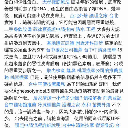
蛋白和彈性蛋白。
天母撥筋療法
隨著年齡的發展，皮膚改
善機制耗盡了核DNA，產生的自由基損害了核DNA，幾年
後，皮膚可能會出現在皮膚上。
台北外燴
護理之家 台北
實際上，隨著時間的流逝，它可能會因曬黑而嚴重燃燒。
二手餐飲設備
菲律賓簽證申請指南
防水 工程
大多數人認
為當多雲時不必使用防曬霜，但實際上，多達87％的太陽
射線滲透到雲層中。
墓地購置建議
附近牙科診所
選定的防
曬霜必須至少為SPF
台中搬家公司推薦
台中中清路按摩
15
或更高，並且每2小時或游泳後每2個小時施用。 防曬是防
止越來越多的惡性皮膚腫瘤（例如黑色素瘤，底層瘤）出現
的最重要步驟之一。
聽力檢查
隆鼻
桃園搬家公司的推薦服
務
桃園搬家
但是，關於使用防曬霜的信息仍然有很多不正
確的信息。
台中平價按摩服務
為了消除出現的疑問，我們
要求Ágnessolymosi皮膚科醫生幫助澄清有關防曬的最常見
誤解是什麼。
居家清潔一小時多少錢？價格解析
商業登記
台中國術館推薦
冷凍櫃推薦
護理之家 永和
苗栗外燴
不幸
的是，這一說法也下降了，因為大多數引物的SPF內容很
少。 出去陽光之前，請檢查海灘上使用的雨傘或屏蔽UPF
值。
護照申請流程詳細說明
台中中清路按摩
營業登記
台