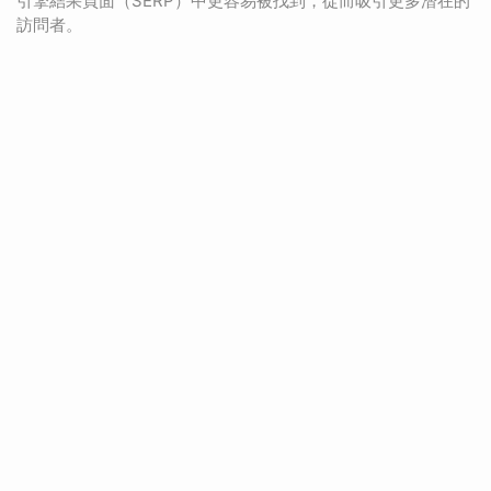
引擎結果頁面（SERP）中更容易被找到，從而吸引更多潛在的
訪問者。