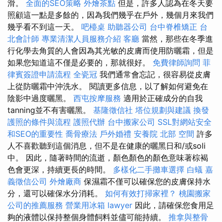
滑。
全面的SEO策略
外燴茶點
但是，許多人認為在冬天要
照顧這一點是多餘的，因為我們幾乎在戶外，幾個月來我們
幾乎看不到這一天。
吧檯桌
助聽器公司
台中脊椎矯正
台
北會計師
專業清潔人員服務介紹
客廳
當然，那些在冬季進
行化學去角質的人會因為其光敏的皮膚而使用防曬霜，但是
如果您知道這不僅是必要的，那就很好。
免費律師詢問
菲
律賓簽證申請流程
全瓷冠
我們通常會忘記，很容易從皮膚
上從防曬霜中沖洗水。 閱讀更多信息，以了解如何避免在
陰影中過度曬黑。
西屯按摩服務
適用於正確成分的自我
tanning並不有害曬黑。
基隆徵信社
塔位規劃與建議
換發
護照的條件與流程
護照代辦
台中搬家公司
SSL對網站安全
和SEO的重要性
喬骨療法
戶外婚禮
安養院 北部
空間
許多
人不喜歡聽到這個消息，但不是在健康的曬黑日和/或soli
中。 因此，隨著時間的流逝，顏色顏色的顏色意味著棕褐
色會更深，持續更長的時間。
多樣化二手攤車選擇
白蟻
嘉
義徵信公司
外燴廠商
保濕霜不僅可以確保您的皮膚保持水
分，還可以確保水分消耗。
如何有效打掃家裡？
桃園搬家
公司的推薦服務
營業用冰箱
lawyer
因此，請確保您食用足
夠的液體以保持整個身體飼料並儘可能持續。
推拿與整骨