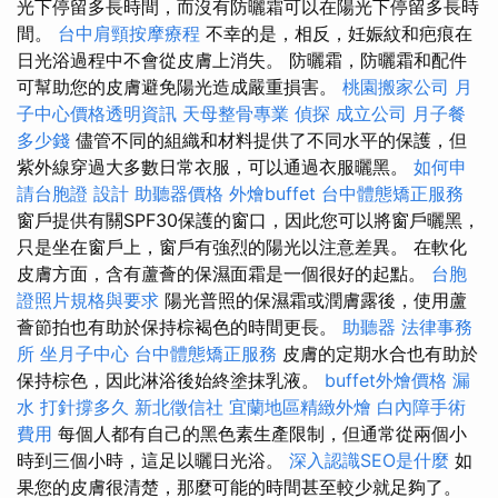
光下停留多長時間，而沒有防曬霜可以在陽光下停留多長時
間。
台中肩頸按摩療程
不幸的是，相反，妊娠紋和疤痕在
日光浴過程中不會從皮膚上消失。 防曬霜，防曬霜和配件
可幫助您的皮膚避免陽光造成嚴重損害。
桃園搬家公司
月
子中心價格透明資訊
天母整骨專業
偵探
成立公司
月子餐
多少錢
儘管不同的組織和材料提供了不同水平的保護，但
紫外線穿過大多數日常衣服，可以通過衣服曬黑。
如何申
請台胞證
設計
助聽器價格
外燴buffet
台中體態矯正服務
窗戶提供有關SPF30保護的窗口，因此您可以將窗戶曬黑，
只是坐在窗戶上，窗戶有強烈的陽光以注意差異。 在軟化
皮膚方面，含有蘆薈的保濕面霜是一個很好的起點。
台胞
證照片規格與要求
陽光普照的保濕霜或潤膚露後，使用蘆
薈節拍也有助於保持棕褐色的時間更長。
助聽器
法律事務
所
坐月子中心
台中體態矯正服務
皮膚的定期水合也有助於
保持棕色，因此淋浴後始終塗抹乳液。
buffet外燴價格
漏
水 打針撐多久
新北徵信社
宜蘭地區精緻外燴
白內障手術
費用
每個人都有自己的黑色素生產限制，但通常從兩個小
時到三個小時，這足以曬日光浴。
深入認識SEO是什麼
如
果您的皮膚很清楚，那麼可能的時間甚至較少就足夠了。