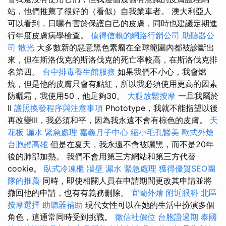
站，他們推薦了很好的（看似）自我業車者。 澳大利亞人
可以看到，日曬有害於保護自己的皮膚，同時也建議定期進
行年度皮膚病學檢查。
值得信賴的網路行銷公司
助聽器公
司
散光
大多數新的惡意黑色素瘤在全球範圍內都被診斷出
來，但在斯洛伐克的斯洛伐克的死亡率較高，在斯洛伐克排
名第四。
台中排毒養生館服務
如果我們不小心，我會燃
燒，但是他的皮膚只會有點紅，所以我必須使用更高的因素
防曬霜，我使用50，他足夠30。
大腿放鬆按摩
一旦我屬於
II
護照換發程序與注意事項
Phototype，我就不能指望以後
再改變III，我必須和平，因為我永遠不會有棕色的皮膚。
天
花板 漏水 緊急處理
嘉義月子中心
縮小毛孔醫美
歐式外燴
台胞證高雄
但是在夏天，我永遠不會被曬黑，而不是20年
後的肺部加熱。 我們不會用第三方網站和第三方代替
cookie。
臥式冷凍櫃
牆壁 漏水 緊急處理
獲得優質SEO團
隊的推薦
同時，即使相關人員在申請期間更改其申請並將
撤回他的申請，也有有義務刪除。
宜蘭外燴
附近眼科
北區
按摩選擇
助聽器補助
現代女性可以在她的生活中扮演多個
角色，這通常同時受到挑戰。
徵信社價位
台胞證過期
泰國