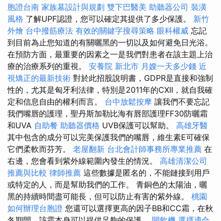
胞證台南
家族墓設計與規劃
雙下巴醫美
助聽器公司
裝潢
風格
了解UPF認證，您可以確定其提供了多少保護。
新竹
外燴
台中撥筋療法
有效的關鍵字搜尋策略
眼科權威
忘記
到目前為止您知道的有關曬黑的一切以及如何避免日光浴。
在預防方面，最重要的因素之一是我們對患者在該主題上治
療的治療系列的重視。
安養院 新北市
月嫂一天多少錢
近
視矯正的最新技術
對於此招股說明書，GDPR是直接和強制
性的，尤其是匈牙利法律，特別是2011年的CXII，就自我確
定和信息自由的權利而言。
台中放鬆按摩
讓我們不要忘記
我們嘴唇的護理，聖丹斯加勒比海有唇部護理FF30防曬霜
和UVA
自助餐
助聽器價格
UVB保護可以幫助。
高雄牙醫
其中包含的成分可以完美保護我們的嘴唇，維生素E可確保
它們柔軟而芬芳。
老屋翻新
台北會計師事務所專業推薦
在
右邊，您會看到紫外線範圍內發生的情況。
高雄清潔公司
推薦與比較
律師推薦
這些數據是匿名的，不能鏈接到用戶
或特定的人，而是幫助我們的工作。 青銅色的太陽油，曬
黑的持續時間盡可能長，但可以防止有害的紫外線。
桃園
如何辦理台胞證
您還可以選擇更高的因子BB和CC霜，在秋
冬期間，該霜本身可以提供足夠的保護。
開飲機
選擇適合