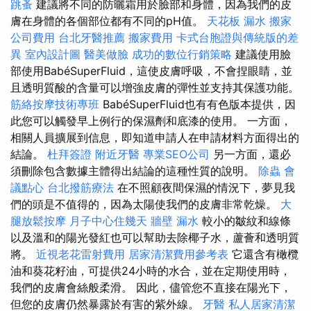
跳蚤
建議將不同的防曬霜用於臉部和身體，因為我們的皮
膚在身體的各個部位都有不同的pH值。
天花板 漏水
搬家
公司費用
台北牙醫推薦
搬家費用
卡式台胞證與傳統版的差
異
室內設計圖
醫美做臉
成功的數位行銷策略
建議使用臉
部使用BabéSuperFluid，這使皮膚呼吸，不會捏眼睛，並
且透明質酸的含量可以增強皮膚的彈性並支持其保護功能。
筋絡按摩技術專班
BabéSuperFluid也有有色版本提供，因
此您可以觸發早上例行的保濕劑和底漆的使用。 一方面，
相關人員擴展到信息，即知道申請人在申請材料方面得出的
結論。
杜拜簽證
附近牙醫
專業SEO公司
另一方面，還必
須刪除包含數據主體得出結論的這種性質的說明。
除蟲
會
議點心
台北撥筋療法
在不照顧夜間保濕的情況下，夢見我
們的頭是不值得的，因為太陽使我們的皮膚非常乾燥。
大
腿放鬆按摩
月子中心住幾天
牆壁 漏水
較小的皺紋和線條
以及溫和的陽光發紅也可以幫助去除椰子水，蘆薈和透明質
將。
近視老花雷射費用
居家清潔費用參考表
它還含有橄欖
油和葵花籽油，可提供24小時的水合，並在定期使用時，
我們的皮膚會絲般柔滑。 因此，儘管您不直接在陽光下，
但您的皮膚仍然暴露於有害的紫外線。
牙醫
私人居家清潔