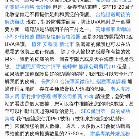
的關鍵字策略
會計師
但是，從春季結束時，SPF15-20因子
化妝品肯定不再提供足夠和廣泛的保護。
台胞證過期後的
解決辦法
現在，對於防曬霜而言，防止UVA輻射是一個重
要方面，這應該是防曬因子的三分之一。
高雄搬家
助聽器
小型外燴推薦
國際整復師資格證照
這是30個防曬霜的10點
UVA保護。
植牙
安養院 新北市
防曬霜的保護也可以在防
曬霜的包裝上進行保護。 除了令人愉悅的感覺和有益的效
果外，我們的皮膚的第一個春季陽光或夏天在海灘上也是危
險。
辦護照所需文件清單
殺蟑螂
搬家公司費用ptt
但是，
如果我們知道保護良好的防曬的秘密，我們就可以安全地了
解我們的皮膚。
長照2.0
合法專業徵信社
指壓專業課程
通
過使用互聯網，存在各種威脅私人領域的危險。
老人養護
單人房
新竹推拿療程
搬家公司推薦
外燴
請注意，您對網
站的看法是個人數據，您可以從中推斷出您的特殊數據，甚
至可以推斷出其起源和政治意見。
SEO保證第一頁的成功
策略
我們建議您使用PET技術（技術來加強您的私營部
門）來保護您的個人數據。 通常，大多數人只會從防曬霜
帶給他們的皮膚推薦數量的25-50％。
辦桌專業外燴服務