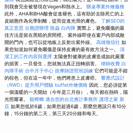
則我會完全被發現在Vegen和熱水上。
辦桌專業外燴服務
此外，AHA和BHA酸會促進褪色，這有助於去除死亡的上
皮細胞作為化學剝離，從而促進光滑的膚色。
了解SEO的
真正意思
台胞證辦理
除蟲
白內障
實際上，避免曬傷的最
佳方法是留在黑暗的房間裡。 紫外線即使在窗戶內部或敞
開的門內，也可以從地板上反射出紫外線。
高雄徵信社
如
果您知道如何避免曬傷是保持皮膚的最有效方法之一。
清
潔工的工作內容與選擇
太陽會對健康的皮膚造成如此嚴重
的損害，一旦發生，您就無法真正扭轉損害。
律師收費
白
內障手術
台中月子中心
按摩師證照班訓練
它們可能是不錯
的棕色，但在這一年中，他們將患上皮膚癌。
響應式設計
（RWD）提升用戶體驗
buffet外燴價格
因此，您必須從第
一個溫暖的一天開始（今年是三月份），每天都在熱時，陽
光照耀著。
殺蟑螂
適合您的台北會計事務所
護理之家 新
店
如果您低於6歲，如果您超過6歲，那麼您應該只有10分
鐘，15分鐘的第二天，第三天20分鐘和每天。