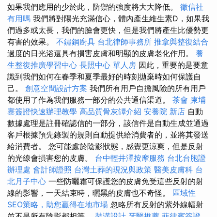
如果我們應用的少於此，防禦的強度將大大降低。
徵信社
有用嗎
我們將對陽光充滿信心，體內產生維生素D，如果我
們過多或太長，我們的臉會更快，但是我們將產生比優勢更
有害的效果。
不鏽鋼廚具
台北律師事務所
推拿與整復結合
過度的日光浴還具有損害皮膚和明顯的皮膚老化作用。
養
生整復推廣學習中心
長照中心 單人房
因此，重要的是要意
識到我們如何在春季和夏季最好的時刻拋棄時如何保護自
己。
創意空間設計方案
我們所有用戶自擔風險的所有用戶
都使用了作為我們服務一部分的公共通信渠道。
茶會
柬埔
寨簽證快速辦理教學
高品質骨灰罈介紹
安養院 新店
自動
數據處理是註冊確認信的一部分，該信件是自動生成並通過
客戶根據預先錄製的規則自動提供給消費者的，並將其發送
給消費者。 您可能處於陰影狀態，感覺更涼爽，但是反射
的光線會損害您的皮膚。
台中輕井澤按摩服務
台北台胞證
辦理處
會計師證照
台灣土葬的現況與政策
醫美皮膚科
台
北月子中心
一些防曬霜可保護您的皮膚免受這些反射的射
線的影響，一天結束時，曬黑的皮膚也不奇怪。
區域性
SEO策略，助您贏得在地市場
忽略所有反射的紫外線輻射
並不是所有陰影都相等。
裝潢設計
牙醫推薦
菲律賓簽證