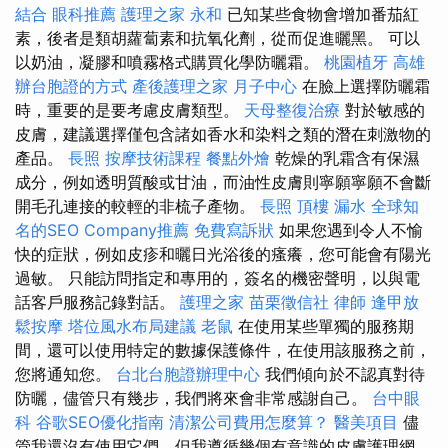
結合
眼科推薦
護理之家 永和
已知某些食物會增加番茄紅
素，後者是類胡蘿蔔素和抗氧化劑，從而促進曬黑。 可以
以奶油，凝膠和噴霧格式購買化學防曬霜。
桃園植牙
高雄
辦台胞證的方式
產後護理之家 月子中心
在臉上選擇防曬霜
時，重要的是要考慮皮膚類型。
天母整復治療
對於敏感的
皮膚，建議選擇僅包含諸如香水和染料之類的潛在刺激物的
產品。
長照
按摩技術課程
餐點外燴
乾燥的乳霜含有保濕
成分，例如透明質酸或甘油，而油性皮膚則寧願寧願不會斷
開毛孔連接的較輕的非梳子產物。
長照
頂樓 漏水
全球知
名的SEO Company推薦
免費寫訴狀
如果您遇到令人不愉
快的症狀，例如皮疹和曬日光浴後的瘙癢，您可能會有陽光
過敏。 只能訪問指定和專用的，簽名的機密聲明，以與電
話客戶服務記錄對話。
護理之家
苗栗徵信社
律師
逢甲放
鬆按摩
塔位風水布局建議
老鼠
在使用某些單獨的服務期
間，還可以使用特定的數據保護條件，在使用該服務之前，
您將通知您。
台北台胞證辦理中心
我們傾向於不認真對待
防曬，儘管只有幾步，我們將來會非常感謝自己。
台中眼
科
谷歌SEO優化指南
清潔公司費用怎麼算？
醫美項目
儘
管我還沒有使用它們，但我遵循幾個有意識的皮膚護理網