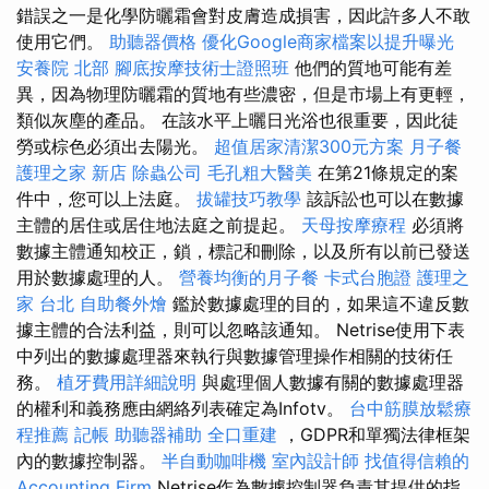
錯誤之一是化學防曬霜會對皮膚造成損害，因此許多人不敢
使用它們。
助聽器價格
優化Google商家檔案以提升曝光
安養院 北部
腳底按摩技術士證照班
他們的質地可能有差
異，因為物理防曬霜的質地有些濃密，但是市場上有更輕，
類似灰塵的產品。 在該水平上曬日光浴也很重要，因此徒
勞或棕色必須出去陽光。
超值居家清潔300元方案
月子餐
護理之家 新店
除蟲公司
毛孔粗大醫美
在第21條規定的案
件中，您可以上法庭。
拔罐技巧教學
該訴訟也可以在數據
主體的居住或居住地法庭之前提起。
天母按摩療程
必須將
數據主體通知校正，鎖，標記和刪除，以及所有以前已發送
用於數據處理的人。
營養均衡的月子餐
卡式台胞證
護理之
家 台北
自助餐外燴
鑑於數據處理的目的，如果這不違反數
據主體的合法利益，則可以忽略該通知。 Netrise使用下表
中列出的數據處理器來執行與數據管理操作相關的技術任
務。
植牙費用詳細說明
與處理個人數據有關的數據處理器
的權利和義務應由網絡列表確定為Infotv。
台中筋膜放鬆療
程推薦
記帳
助聽器補助
全口重建
，GDPR和單獨法律框架
內的數據控制器。
半自動咖啡機
室內設計師
找值得信賴的
Accounting Firm
Netrise作為數據控制器負責其提供的指