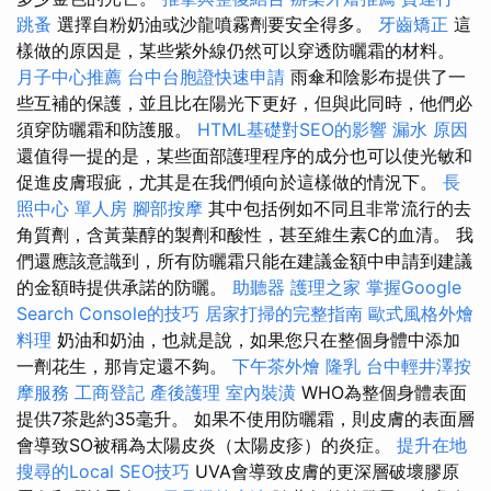
跳蚤
選擇自粉奶油或沙龍噴霧劑要安全得多。
牙齒矯正
這
樣做的原因是，某些紫外線仍然可以穿透防曬霜的材料。
月子中心推薦
台中台胞證快速申請
雨傘和陰影布提供了一
些互補的保護，並且比在陽光下更好，但與此同時，他們必
須穿防曬霜和防護服。
HTML基礎對SEO的影響
漏水 原因
還值得一提的是，某些面部護理程序的成分也可以使光敏和
促進皮膚瑕疵，尤其是在我們傾向於這樣做的情況下。
長
照中心 單人房
腳部按摩
其中包括例如不同且非常流行的去
角質劑，含黃葉醇的製劑和酸性，甚至維生素C的血清。 我
們還應該意識到，所有防曬霜只能在建議金額中申請到建議
的金額時提供承諾的防曬。
助聽器
護理之家
掌握Google
Search Console的技巧
居家打掃的完整指南
歐式風格外燴
料理
奶油和奶油，也就是說，如果您只在整個身體中添加
一劑花生，那肯定還不夠。
下午茶外燴
隆乳
台中輕井澤按
摩服務
工商登記
產後護理
室內裝潢
WHO為整個身體表面
提供7茶匙約35毫升。 如果不使用防曬霜，則皮膚的表面層
會導致SO被稱為太陽皮炎（太陽皮疹）的炎症。
提升在地
搜尋的Local SEO技巧
UVA會導致皮膚的更深層破壞膠原