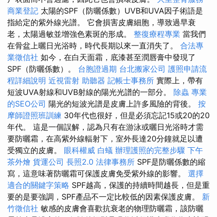
商業登記
太陽的SPF（防曬係數）UVB和UVA因子術語是
指給定的紫外線光譜。 它會損害皮膚細胞，導致過早衰
老，太陽過敏並增強色素斑的形成。
整復療程專業
當我們
在骨盆上曬日光浴時，時代長期以來一直消失了。
合法專
業徵信社
如今，在白天面霜，底漆甚至潤唇膏中發現了
SPF（防曬係數）。
台胞證過期
台北搬家公司
護照申請流
程詳細說明
近視雷射
助聽器
記帳士事務所
實際上，帶有
短波UVA射線和UVB射線的陽光光譜的一部分。
除蟲
專業
的SEO公司
陽光的短波光譜是皮膚上許多風險的背後。
按
摩師證照班訓練
30年代也很好，但是必須忘記15或20的20
年代。 這是一個誤解，認為只有在游泳或曬日光浴時才需
要防曬霜，在高紫外線輻射下，室外長達20分鐘就足以遭
受獨立的皮膚。
眼科權威
白蟻
辦理護照的完整步驟
下午
茶外燴
貨運公司
長照2.0
法律事務所
SPF是防曬係數的縮
寫，這意味著防曬霜可保護皮膚免受紫外線的影響。
選擇
適合的關鍵字策略
SPF越高，保護的持續時間越長，但是重
要的是要強調，SPF產品不一定比較低的因素保護皮膚。
新
竹徵信社
敏感的皮膚會喜歡抗衰老的物理防曬霜，該防曬