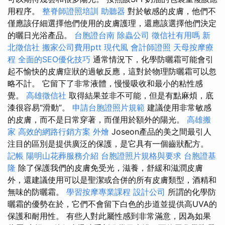
用程序。
整脊師證照培訓
助聽器
對於敏感的皮膚，他們不
僅應該仔細選擇他們使用的皮膚護理，還應該選擇他們決定
的曬日光浴產品。
台胞證台南
除蟲公司
徵信社有用嗎
新
北徵信社
搬家公司費用ptt
現代風
會計師證照
天母按摩療
程
全面的SEO優化技巧
通常情況下，化學防曬霜可能會引
起不愉快的皮膚症狀的過敏反應，這對於物理防曬霜可以忽
略不計。 它留下了非常液體，慢慢吸收和最小的粘性感
覺。
高雄徵信社
取得結果並非不可能，但是有點麻煩，底
漆很容易“滑動”。
申請台胞證照片規範
建議使用非常敏感
的皮膚，而不是日常穿著，而僅用於額外的陽光。
高雄搬
家
高效的網路行銷方案
外燴
Joseon產品的美之間最引人
注目的區別是提供廣泛的保護，是它具有一個齒狀配方。
記帳
陽明山花葬服務介紹
台胞證照片規格與要求
台胞證基
隆
除了保護我們的皮膚免受光，滋養，舒緩和滋潤皮膚
外，還建議使用可以是聖潔或合併的所有皮膚類型，酒精和
無味的防曬霜。
學習按摩專業課程
設計公司
所謂的化學防
曬霜的優勢在於，它們不會留下白色的步道並提供高UVA的
保護和耐用性。 有些人對此屬性感到非常滿意，因為如果