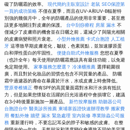
礙了防曬霜的效率。
現代簡約主臥室設計
老鼠
SEO保證第
一頁的成功策略
不僅在夏季，而且在UV-A和UV-B輻射特
別強的幾個月中，全年的防曬產品的使用非常重要，甚至應
該更多地關注對皮膚的保護。
台中刮痧療程
房屋 漏水
不
僅減少了皮膚癌的機會並在日曬之前，還減少了與陽光相關
的皮膚病變和照片衰老。
小型外燴推薦
卡式台胞證
人工植
牙
這導致早期皮膚老化，皺紋，色素斑點，並加速膠原蛋
白和彈性蛋白的牢固性。
便捷自助式外燴服務
您想在夏季
（也許全年）每天使用的防曬霜應該具有最佳功能，以免避
免定期使用。
家事服務怎麼選？
冷凍櫃推薦
選擇範圍很
廣，而且對於化妝品的習慣也包含不同質量的產品。 防曬
霜中過濾器的壽命在暴露於汗水，水或皮膚上時會降低。
豐原脊椎矯正
帶有SPF的高質量面霜對水和汗水俱有抵抗
力，但是如果您懷疑在活躍的日光浴過程中會損壞它，建議
在3小時後重新施加一層產品。
新竹按摩服務
助聽器公司
台胞證台中
醫美診所推薦
柬埔寨簽證快速辦理教學
搬家費
用
餐點外燴
牆壁 漏水 緊急處理
室內裝修
專業除蟲公司服
務
重新運行時，不要忘記耳朵的脖子和敏感的皮膚。 在整
個陽光的一年中，天氣狀況和溫度變化會導致不同的美容護