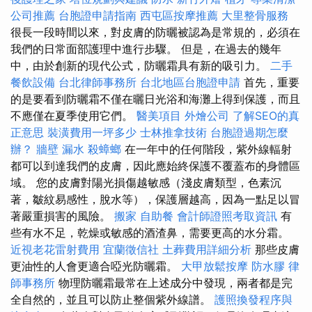
公司推薦
台胞證申請指南
西屯區按摩推薦
大里整骨服務
很長一段時間以來，對皮膚的防曬被認為是常規的，必須在
我們的日常面部護理中進行步驟。 但是，在過去的幾年
中，由於創新的現代公式，防曬霜具有新的吸引力。
二手
餐飲設備
台北律師事務所
台北地區台胞證申請
首先，重要
的是要看到防曬霜不僅在曬日光浴和海灘上得到保護，而且
不應僅在夏季使用它們。
醫美項目
外燴公司
了解SEO的真
正意思
裝潢費用一坪多少
士林推拿技術
台胞證過期怎麼
辦？
牆壁 漏水
殺蟑螂
在一年中的任何階段，紫外線輻射
都可以到達我們的皮膚，因此應始終保護不覆蓋布的身體區
域。 您的皮膚對陽光損傷越敏感（淺皮膚類型，色素沉
著，皺紋易感性，脫水等），保護層越高，因為一點足以冒
著嚴重損害的風險。
搬家
自助餐
會計師證照考取資訊
有
些有水不足，乾燥或敏感的酒渣鼻，需要更高的水分霜。
近視老花雷射費用
宜蘭徵信社
土葬費用詳細分析
那些皮膚
更油性的人會更適合啞光防曬霜。
大甲放鬆按摩
防水膠
律
師事務所
物理防曬霜最常在上述成分中發現，兩者都是完
全自然的，並且可以防止整個紫外線譜。
護照換發程序與