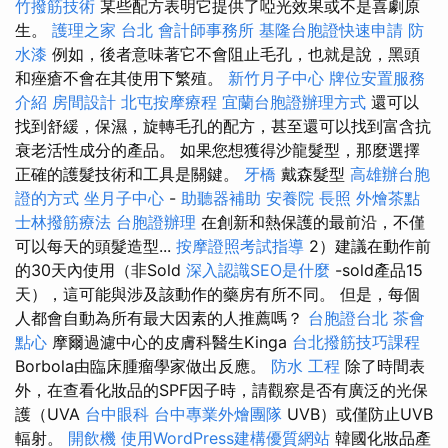
竹撥筋技術
某些配方表明它提供了啞光效果或不是喜劇原
生。
護理之家 台北
會計師事務所
基隆台胞證快速申請
防
水漆
例如，後者意味著它不會阻止毛孔，也就是說，黑頭
和痤瘡不會在其使用下繁殖。
新竹月子中心
牌位安置服務
介紹
房間設計
北屯按摩療程
宜蘭台胞證辦理方式
還可以
找到舒緩，保濕，旋轉毛孔的配方，甚至還可以找到富含抗
衰老活性成分的產品。 如果您想獲得沙龍髮型，那麼選擇
正確的護髮技術和工具是關鍵。
牙橋
戴森髮型
高雄辦台胞
證的方式
坐月子中心
-
助聽器補助
安養院
長照
外燴茶點
士林撥筋療法
台胞證辦理
在創新和熱保護的最前沿，不僅
可以每天的頭髮造型...
按摩證照考試指導
2）建議在動作前
的30天內使用（非Sold
深入認識SEO是什麼
-sold產品15
天），這可能與涉及該動作的藥房有所不同。 但是，每個
人都會自動為所有最大因素的人推薦嗎？
台胞證台北
茶會
點心
摩爾過濾中心的皮膚科醫生Kinga
台北撥筋技巧課程
Borbola由臨床腫瘤學家做出反應。
防水 工程
除了時間表
外，在查看化妝品的SPF因子時，請觀察是否有廣泛的光保
護（UVA
台中眼科
台中專業外燴團隊
UVB）或僅防止UVB
輻射。
開飲機
使用WordPress建構優質網站
韓國化妝品產