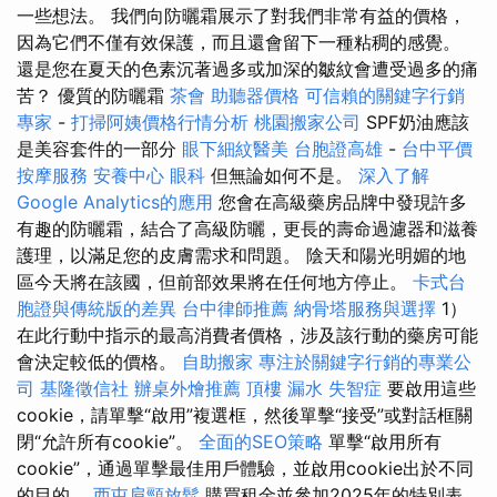
一些想法。 我們向防曬霜展示了對我們非常有益的價格，
因為它們不僅有效保護，而且還會留下一種粘稠的感覺。
還是您在夏天的色素沉著過多或加深的皺紋會遭受過多的痛
苦？ 優質的防曬霜
茶會
助聽器價格
可信賴的關鍵字行銷
專家
-
打掃阿姨價格行情分析
桃園搬家公司
SPF奶油應該
是美容套件的一部分
眼下細紋醫美
台胞證高雄
-
台中平價
按摩服務
安養中心
眼科
但無論如何不是。
深入了解
Google Analytics的應用
您會在高級藥房品牌中發現許多
有趣的防曬霜，結合了高級防曬，更長的壽命過濾器和滋養
護理，以滿足您的皮膚需求和問題。 陰天和陽光明媚的地
區今天將在該國，但前部效果將在任何地方停止。
卡式台
胞證與傳統版的差異
台中律師推薦
納骨塔服務與選擇
1）
在此行動中指示的最高消費者價格，涉及該行動的藥房可能
會決定較低的價格。
自助搬家
專注於關鍵字行銷的專業公
司
基隆徵信社
辦桌外燴推薦
頂樓 漏水
失智症
要啟用這些
cookie，請單擊“啟用”複選框，然後單擊“接受”或對話框關
閉“允許所有cookie”。
全面的SEO策略
單擊“啟用所有
cookie”，通過單擊最佳用戶體驗，並啟用cookie出於不同
的目的。
西屯肩頸放鬆
購買租金並參加2025年的特別表