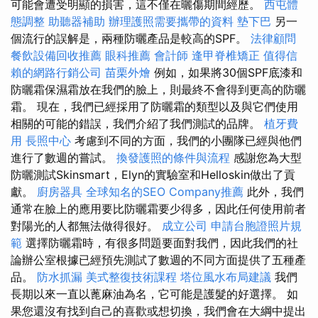
可能會遭受明顯的損害，這不僅在曬傷期間經歷。
西屯體
態調整
助聽器補助
辦理護照需要攜帶的資料
墊下巴
另一
個流行的誤解是，兩種防曬產品是較高的SPF。
法律顧問
餐飲設備回收推薦
眼科推薦
會計師
逢甲脊椎矯正
值得信
賴的網路行銷公司
苗栗外燴
例如，如果將30個SPF底漆和
防曬霜保濕霜放在我們的臉上，則最終不會得到更高的防曬
霜。 現在，我們已經採用了防曬霜的類型以及與它們使用
相關的可能的錯誤，我們介紹了我們測試的品牌。
植牙費
用
長照中心
考慮到不同的方面，我們的小團隊已經與他們
進行了數週的嘗試。
換發護照的條件與流程
感謝您為大型
防曬測試Skinsmart，Elyn的實驗室和Helloskin做出了貢
獻。
廚房器具
全球知名的SEO Company推薦
此外，我們
通常在臉上的應用要比防曬霜要少得多，因此任何使用前者
對陽光的人都無法做得很好。
成立公司
申請台胞證照片規
範
選擇防曬霜時，有很多問題要面對我們，因此我們的社
論辦公室根據已經預先測試了數週的不同方面提供了五種產
品。
防水抓漏
美式整復技術課程
塔位風水布局建議
我們
長期以來一直以蓖麻油為名，它可能是護髮的好選擇。 如
果您還沒有找到自己的喜歡或想切換，我們會在大綱中提出