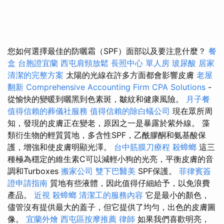
您如何選擇最佳的防曬霜（SPF）面部以及要注意什麼？
餐
盒
台胞證宜蘭
西屯肩頸放鬆
長照中心 單人房
玻尿酸
居家
清潔的完整方案
太陽的光線在許多方面都會影響皮膚
老屋
翻新
Comprehensive Accounting Firm CPA Solutions
-
從愉快的變暖到曬黑到色素斑，皺紋和健康風險。
月子餐
值得信賴的葬儀社服務
值得信賴的除白蟻公司
現在眾所周
知，發現的皮膚正在變老，原因之一是暴露於紫外線。 藻
類衍生物的輕質質地，多含性SPF，乙酰膠酮和氨基酸保
護，增強和使皮膚明顯光澤。
台中筋膜刀療程
殺蟑螂
這三
種極為穩定的維生素C可以減輕小狗的光亮，平衡皮膚的音
調和Turboxes
搬家公司
雙下巴醫美
SPF保護。
菲律賓簽
證申請指南
質地有些液體，因此值得仔細給予，以免浪費
產品。
近視
殺蟑螂
清潔工的服務內容
它是最小的顏色，
儘管沒有提供最大的蓋子，但它提供了均勻，出色的皮膚圖
像。
宜蘭外燴
西屯區按摩推薦
律師
如果我們喜歡明亮，