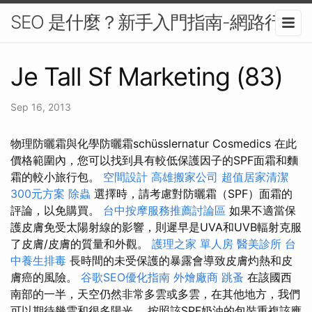
SEO 是什麼？新手入門指南-網路行銷
Je Tall Sf Marketing (83)
Sep 16, 2013
物理防曬霜與化學防曬霜schüsslernatur Cosmedics 在此
價格範圍內，您可以找到具有較低保護因子的SPF面霜和麵
霜的較小旅行包。
空間設計
高雄搬家公司
超值居家清潔
300元方案
除蟲
選擇時，請考慮對防曬霜（SPF）面霜的
評論，以免購買。
台中按摩服務推薦討論區
如果不適當保
護皮膚免受太陽射線的影響，則遲早是UVA和UVB輻射克服
了皮膚/皮膚的質量和外觀。
護理之家 單人房
醫美診所
台
中養生排毒
長時間的未受保護的暴露會導致皮膚灼熱和皮
膚癌的風險。
谷歌SEO優化指南
外燴廠商
跳蚤
在該國西
南部的一半，天空仍然非常多雲或多雲，在其他地方，我們
可以期待幾雲和很多陽光。 按照該SPF奶油的包裝重複該應