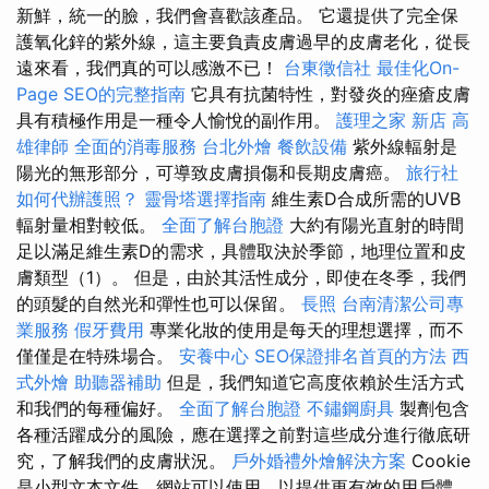
新鮮，統一的臉，我們會喜歡該產品。 它還提供了完全保
護氧化鋅的紫外線，這主要負責皮膚過早的皮膚老化，從長
遠來看，我們真的可以感激不已！
台東徵信社
最佳化On-
Page SEO的完整指南
它具有抗菌特性，對發炎的痤瘡皮膚
具有積極作用是一種令人愉悅的副作用。
護理之家 新店
高
雄律師
全面的消毒服務
台北外燴
餐飲設備
紫外線輻射是
陽光的無形部分，可導致皮膚損傷和長期皮膚癌。
旅行社
如何代辦護照？
靈骨塔選擇指南
維生素D合成所需的UVB
輻射量相對較低。
全面了解台胞證
大約有陽光直射的時間
足以滿足維生素D的需求，具體取決於季節，地理位置和皮
膚類型（1）。 但是，由於其活性成分，即使在冬季，我們
的頭髮的自然光和彈性也可以保留。
長照
台南清潔公司專
業服務
假牙費用
專業化妝的使用是每天的理想選擇，而不
僅僅是在特殊場合。
安養中心
SEO保證排名首頁的方法
西
式外燴
助聽器補助
但是，我們知道它高度依賴於生活方式
和我們的每種偏好。
全面了解台胞證
不鏽鋼廚具
製劑包含
各種活躍成分的風險，應在選擇之前對這些成分進行徹底研
究，了解我們的皮膚狀況。
戶外婚禮外燴解決方案
Cookie
是小型文本文件，網站可以使用，以提供更有效的用戶體