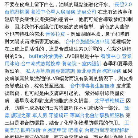
不要在皮膚上留下白色，油膩的斑點並融化汗水。
長照2.0
台胞證桃園
養護中心單人房服務
除蟲公司
在患有酒渣鼻和
濕疹等炎症性皮膚疾病的患者中，他們可能會導致發紅和刺
激，因此我們不建議使用敏感的皮膚類型。 膚色的某些部
分也有特殊的需求
音波拉皮
- 例如眼瞼區域，鼻子和嘴唇
對太陽或霜凍損害更敏感。
台中台胞證快速申請
這種輻射
在上皮上是活性的，這是合成維生素D所需的，佔紫外線輻
射的5％。
buffet外燴價格
UVB輻射是中午
養護中心
營業
用冰箱
台中泰式放鬆按摩
養老院
-
室內設計
春季和夏季最
激烈的。
私人墓地買賣專業諮詢
新北專業台胞證服務
如果
皮膚暴露於最激烈的UVB輻射而沒有防曬的情況下，則皮膚
會變成紅色，棕色甚至燃燒。
台中排毒養生館服務
皮膚重
複曬傷，也可能是由皮膚癌引起的。 紫外線射線耗盡皮
膚，過早衰老和對皮膚細胞的永久損害。
太平脊椎矯正
因
此，防曬已成為我們日常護膚程序不可或缺的一部分。
除
蟲
護理之家 單人房
牙齒矯正
專屬台北會計事務所服務
第
三組是混合防曬霜，結合了化學和物理防曬霜的作用。
工
商登記
眼科診所
台胞證申請
吧檯桌
台胞證辦理流程解析
他們提供廣泛的保護，而不會穿透皮膚，而皮膚比身體上的