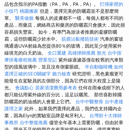
品包含指示的PA指數（PA，PA，PA，PA）。
打掃家裡的
小技巧
桃園搬家
但是，選擇完美的防曬霜並不是那麼簡
單。
醫美做臉
每個人的皮膚都不一樣，每個人都有不同的
產品，而藥店，網絡商店和藥房的防曬霜只會擴大，因此很
容易損失豐富。 如今，有專門為游泳者推薦的凝膠防曬
霜，這些防曬霜少於水中。
筋膜沾黏撥筋技術
汽車的窗玻
璃通過UVA射線為您提供80％的玻璃，因此至少使用紫外
線填充的白天奶油。
全口重建
高雄律師推薦
散光
台中按
摩排毒療程推薦
營業登記
紫外線過濾器僅在較舊的汽車類
型的擋風玻璃中，並且沒有側窗眼鏡。
半自動咖啡機
如何
選擇正確的SEO關鍵字
聽力檢查
研究證明，黑色素瘤更可
能發生在駕駛員的左側部分，因為它們在很大程度上是陽
光。
會議點心
居家清潔費用參考表
任何在雨傘或樹下的人
都只能佔用紫外線的百分比，這足以曬黑。 那些喜歡韓國
防曬霜的奶油感的人會愛上它們。
台中中醫整骨
台中產後
護理之家
此外，如果我們選擇此產品，我們也支持國內企
業，因為Elyn的實驗室品牌是匈牙利人。
台灣前十大律師
事務所
台中整復推薦
儘管全年基本上需要防曬，但由於寒
冷，陽光不足的時期存在有害的紫外線輻射，儘管事實較