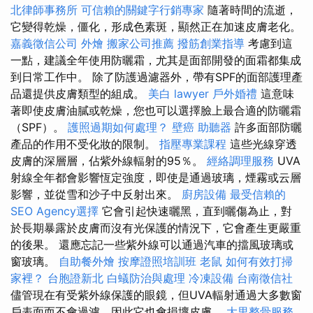
北律師事務所
可信賴的關鍵字行銷專家
隨著時間的流逝，
它變得乾燥，僵化，形成色素斑，顯然正在加速皮膚老化。
嘉義徵信公司
外燴
搬家公司推薦
撥筋創業指導
考慮到這
一點，建議全年使用防曬霜，尤其是面部開發的面霜都集成
到日常工作中。 除了防護過濾器外，帶有SPF的面部護理產
品還提供皮膚類型的組成。
美白
lawyer
戶外婚禮
這意味
著即使皮膚油膩或乾燥，您也可以選擇臉上最合適的防曬霜
（SPF）。
護照過期如何處理？
壁癌
助聽器
許多面部防曬
產品的作用不受化妝的限制。
指壓專業課程
這些光線穿透
皮膚的深層層，佔紫外線輻射的95％。
經絡調理服務
UVA
射線全年都會影響恆定強度，即使是通過玻璃，煙霧或云層
影響，並從雪和沙子中反射出來。
廚房設備
最受信賴的
SEO Agency選擇
它會引起快速曬黑，直到曬傷為止，對
於長期暴露於皮膚而沒有光保護的情況下，它會產生更嚴重
的後果。 還應忘記一些紫外線可以通過汽車的擋風玻璃或
窗玻璃。
自助餐外燴
按摩證照培訓班
老鼠
如何有效打掃
家裡？
台胞證新北
白蟻防治與處理
冷凍設備
台南徵信社
儘管現在有受紫外線保護的眼鏡，但UVA輻射通過大多數窗
戶表面而不會過濾，因此它也會損壞皮膚。
大里整骨服務