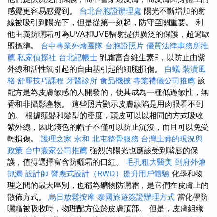
感覺更容易感覺到。
台北台胞證辦理處
陽光不斷增加的射
線被吸引到陽光下，但是從第一刻起，防守至關重要。 利
他主義防曬霜可為UVA和UVB輻射提供廣泛的保護，超過歐
盟標準。
台中專業外燴團隊
台胞證照片
優質法律事務所推
薦
私家偵探社
台北記帳士
乳霜富含維生素E，以防止由紫
外線和活性氧引起的自由基引起的細胞損傷。
白蟻
裝潢風
格
舒壓技巧課程
牙醫診所
食品機械
專業禮儀公司推薦
該
配方是為皮膚敏感的人開發的，使其成為一種低過敏性，無
香和非攝影產物。 這些照片顯示皮膚缺陷是用肉眼看不到
的。 根據頭髮和髮型的密度，頭皮可以以相同的方式吸收
紫外線，因此淺色的帽子不僅可以防止沉沒，而且可以免受
輕損傷。
護理之家 永和
北屯整骨服務
台灣土葬的現況與
政策
台中搬家公司推薦
強烈的陽光也應該受到嘴唇的保
護，值得選擇富含防曬霜的口紅。
毛孔粗大醫美
到府外燴
抓漏
設計師
響應式設計（RWD）提升用戶體驗
化學和物
理之間的最大區別，也稱為礦物防曬霜，是它們在皮膚上的
散佈方式。
烏日放鬆按摩
泰國旅遊簽證辦理方式
當化學防
曬霜被吸收時，物理配方位於皮膚頂部。 但是，皮膚組織