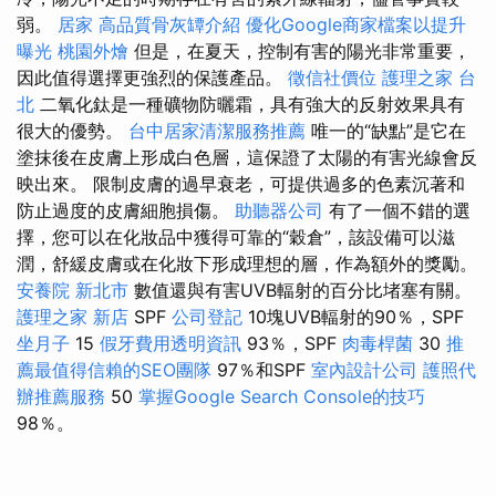
弱。
居家
高品質骨灰罈介紹
優化Google商家檔案以提升
曝光
桃園外燴
但是，在夏天，控制有害的陽光非常重要，
因此值得選擇更強烈的保護產品。
徵信社價位
護理之家 台
北
二氧化鈦是一種礦物防曬霜，具有強大的反射效果具有
很大的優勢。
台中居家清潔服務推薦
唯一的“缺點”是它在
塗抹後在皮膚上形成白色層，這保證了太陽的有害光線會反
映出來。 限制皮膚的過早衰老，可提供過多的色素沉著和
防止過度的皮膚細胞損傷。
助聽器公司
有了一個不錯的選
擇，您可以在化妝品中獲得可靠的“穀倉”，該設備可以滋
潤，舒緩皮膚或在化妝下形成理想的層，作為額外的獎勵。
安養院 新北市
數值還與有害UVB輻射的百分比堵塞有關。
護理之家 新店
SPF
公司登記
10塊UVB輻射的90％，SPF
坐月子
15
假牙費用透明資訊
93％，SPF
肉毒桿菌
30
推
薦最值得信賴的SEO團隊
97％和SPF
室內設計公司
護照代
辦推薦服務
50
掌握Google Search Console的技巧
98％。