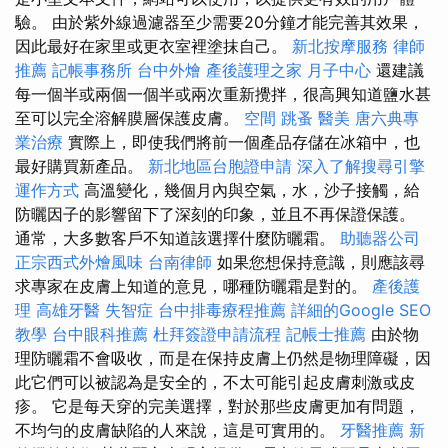
驗。 由於紫外線過濾器至少需要20分鐘才能完善其效果，
因此最好在家里或更衣室裡塗抹自己。
新北按摩服務
律師
推薦
記帳事務所
台中外燴
產後護理之家 月子中心
還建議
每一個半或兩個一個半或兩次重新攪拌，很高興知道鹽水甚
至可以完全溶解膜層保護皮膚。
空間
跳蚤
醫美
唐六典專
業治療
實際上，即使我們將前一個產品存儲在冰箱中，也
最好購買新產品。
新北地區台胞證申請
深入了解搜尋引擎
運作方式
高溫變化，幾個月內與空氣，水，沙子接觸，給
防曬因子的影響留下了深刻的印象，並且不再保證保護。
通常，大多數客戶不知道該選擇什麼防曬霜。
助聽器公司
正宗西式外燴風味
台南律師
如果您想保持意識，則應該尋
求專家在皮膚上知道的意見，哪種防曬霜是對的。
產後護
理
高雄牙醫
失智症
台中排毒療程推薦
詳細的Google SEO
教學
台中眼科推薦
杜拜簽證申請流程
記帳士推薦
由於物
理防曬霜不會吸收，而是在保持皮膚上仍然是物理障礙，因
此它們可以被認為是安全的，不太可能引起皮膚刺激或皮
疹。 它是每天穿的完美選擇，對於那些皮膚更加有問題，
不均勻的皮膚缺陷的人來說，這是可實用的。
牙醫推薦
新