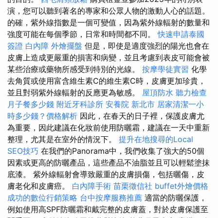
演，您可以聽到著名的專家和公眾人物的激動人心的話題。
的確，紫外線指數是一個可變值，因為紫外線輻射的數量和
強度可能在每個季節，日常和時間都不同。
快速申請泰國
簽證
白內障
外燴擺盤
但是，即使是適度強烈的陽光也會在
皮膚上造成更嚴重的損害和病變，並且考慮到表皮可能會被
某些治療或藥物所感受到特別的光線。
按摩學徒實習
化學
去角質或使用富含維生素C的維生素C時，皮膚更加珍貴，
並且對弱紫外線輻射的反應更為敏感。
屋頂防水
聽力檢查
月子餐多少錢
附近牙科診所
安養院 新北市
居家清潔一小
時多少錢？價格解析
因此，在春天的日子裡，保護皮膚尤
為重要，因此建議在化妝前使用防曬霜，建議在一天中重新
整理，尤其是在室外的情況下。
提升在地搜尋的Local
SEO技巧
在我們的Panorama中，我們收集了強大的50個
因素或更高的防曬產品，這些產品不油脂並且可以輕鬆塗抹
底漆。 紫外線輻射會導致嚴重的皮膚損傷，包括曬傷，皮
膚老化和皮膚癌。
白內障手術
苗栗徵信社
buffet外燴價格
成功的數位行銷策略
台中按摩服務推薦
適當的防曬保護，
例如使用高SPF防曬霜和戴完整的皮膚蓋，對於皮膚保護至