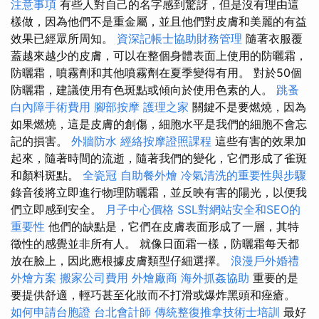
注意事項
有些人對自己的名字感到驚訝，但是沒有理由這
樣做，因為他們不是重金屬，並且他們對皮膚和美麗的有益
效果已經眾所周知。
資深記帳士協助財務管理
隨著衣服覆
蓋越來越少的皮膚，可以在整個身體表面上使用的防曬霜，
防曬霜，噴霧劑和其他噴霧劑在夏季變得有用。 對於50個
防曬霜，建議使用有色斑點或傾向於使用色素的人。
跳蚤
白內障手術費用
腳部按摩
護理之家
關鍵不是要燃燒，因為
如果燃燒，這是皮膚的創傷，細胞水平是我們的細胞不會忘
記的損害。
外牆防水
經絡按摩證照課程
這些有害的效果加
起來，隨著時間的流逝，隨著我們的變化，它們形成了雀斑
和顏料斑點。
全瓷冠
自助餐外燴
冷氣清洗的重要性與步驟
錄音後將立即進行物理防曬霜，並反映有害的陽光，以便我
們立即感到安全。
月子中心價格
SSL對網站安全和SEO的
重要性
他們的缺點是，它們在皮膚表面形成了一層，其特
徵性的感覺並非所有人。 就像日面霜一樣，防曬霜每天都
放在臉上，因此應根據皮膚類型仔細選擇。
浪漫戶外婚禮
外燴方案
搬家公司費用
外燴廠商
海外抓姦協助
重要的是
要提供舒適，輕巧甚至化妝而不打滑或爆炸黑頭和痤瘡。
如何申請台胞證
台北會計師
傳統整復推拿技術士培訓
最好