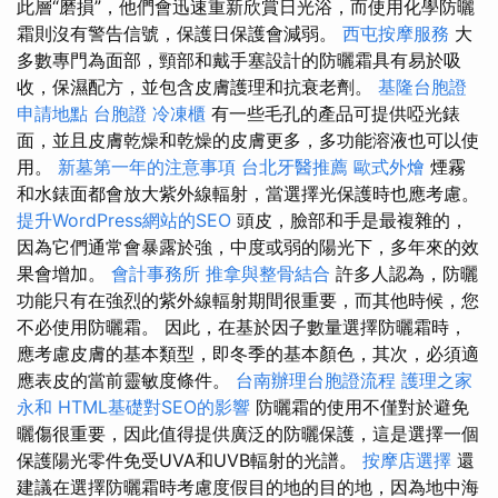
此層“磨損”，他們會迅速重新欣賞日光浴，而使用化學防曬
霜則沒有警告信號，保護日保護會減弱。
西屯按摩服務
大
多數專門為面部，頸部和戴手塞設計的防曬霜具有易於吸
收，保濕配方，並包含皮膚護理和抗衰老劑。
基隆台胞證
申請地點
台胞證
冷凍櫃
有一些毛孔的產品可提供啞光錶
面，並且皮膚乾燥和乾燥的皮膚更多，多功能溶液也可以使
用。
新墓第一年的注意事項
台北牙醫推薦
歐式外燴
煙霧
和水錶面都會放大紫外線輻射，當選擇光保護時也應考慮。
提升WordPress網站的SEO
頭皮，臉部和手是最複雜的，
因為它們通常會暴露於強，中度或弱的陽光下，多年來的效
果會增加。
會計事務所
推拿與整骨結合
許多人認為，防曬
功能只有在強烈的紫外線輻射期間很重要，而其他時候，您
不必使用防曬霜。 因此，在基於因子數量選擇防曬霜時，
應考慮皮膚的基本類型，即冬季的基本顏色，其次，必須適
應表皮的當前靈敏度條件。
台南辦理台胞證流程
護理之家
永和
HTML基礎對SEO的影響
防曬霜的使用不僅對於避免
曬傷很重要，因此值得提供廣泛的防曬保護，這是選擇一個
保護陽光零件免受UVA和UVB輻射的光譜。
按摩店選擇
還
建議在選擇防曬霜時考慮度假目的地的目的地，因為地中海