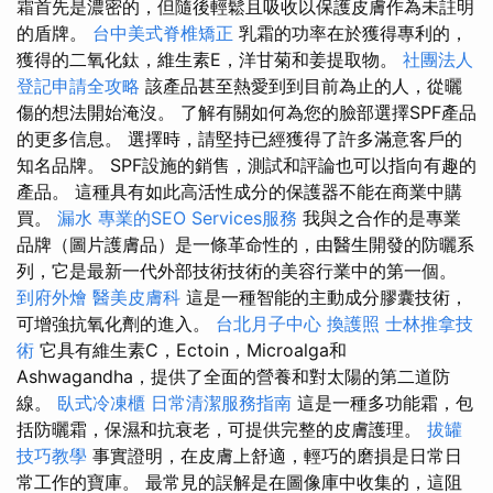
霜首先是濃密的，但隨後輕鬆且吸收以保護皮膚作為未註明
的盾牌。
台中美式脊椎矯正
乳霜的功率在於獲得專利的，
獲得的二氧化鈦，維生素E，洋甘菊和姜提取物。
社團法人
登記申請全攻略
該產品甚至熱愛到到目前為止的人，從曬
傷的想法開始淹沒。 了解有關如何為您的臉部選擇SPF產品
的更多信息。 選擇時，請堅持已經獲得了許多滿意客戶的
知名品牌。 SPF設施的銷售，測試和評論也可以指向有趣的
產品。 這種具有如此高活性成分的保護器不能在商業中購
買。
漏水
專業的SEO Services服務
我與之合作的是專業
品牌（圖片護膚品）是一條革命性的，由醫生開發的防曬系
列，它是最新一代外部技術技術的美容行業中的第一個。
到府外燴
醫美皮膚科
這是一種智能的主動成分膠囊技術，
可增強抗氧化劑的進入。
台北月子中心
換護照
士林推拿技
術
它具有維生素C，Ectoin，Microalga和
Ashwagandha，提供了全面的營養和對太陽的第二道防
線。
臥式冷凍櫃
日常清潔服務指南
這是一種多功能霜，包
括防曬霜，保濕和抗衰老，可提供完整的皮膚護理。
拔罐
技巧教學
事實證明，在皮膚上舒適，輕巧的磨損是日常日
常工作的寶庫。 最常見的誤解是在圖像庫中收集的，這阻