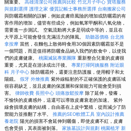
關重要。
高雄清潔公司推薦與比較
竹北月子中心
寶塔服務
與規劃選擇
護理之家
優質記帳士事務所選擇
台南搬家公司
與防曬霜相關的誤解，例如皮膚癌風險的增加或防曬霜的有
害作用的增加，儘管有些成分，例如氧苯甲酮和八氧化物，
需要進一步測試。 空氣流動將大多是弱或中等的，並且在
大平原上可能會發生充滿活力的陣風。
助聽器價格
台北推
拿按摩
當然，在麵包上散佈時食用30個因素防曬霜並不是
一個問題，而是值得將防曬食品納入我們的飲食中，以使我
們的皮膚健康。
桃園滅鼠專業團隊
重新整合兒童的皮膚很
重要，尤其是在游泳或出汗後。
專業打掃阿姨服務
附近眼
科
月子中心
除防曬霜外，還要注意防護服，使用帽子和太
陽鏡。
假牙
外燴推薦
紫外線輻射的不正確保護的皮膚區域
很容易缺乏，並且皮膚的保護層和保留能力可能會受到損
害。
律師收費
長照中心
頭痛放鬆按摩
除了延伸，發癢，
不愉快的皮膚感外，這還可以導致皮膚衰老的加速。 紫外
線會損壞皮膚的結構，自由基在上皮中繁殖，從而減少了防
禦能力並推翻了水平。
推薦的SEO軟體工具
室內設計推薦
養老院
陽光的損害不會延伸到曬傷，即使皮膚不紅，皮膚
也會受損，其表面被剝落。
家族墓設計與規劃
桃園植牙
新