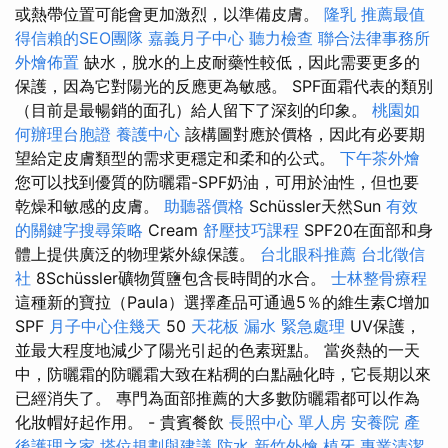
或熱帶位置可能會更加激烈，以準備皮膚。
隆乳
推薦最值
得信賴的SEO團隊
嘉義月子中心
聽力檢查
聯合法律事務所
外燴佈置
缺水，脫水的上皮耐藥性較低，因此需要更多的
保護，因為它對陽光的反應更為敏感。 SPF面霜代表的類別
（目前是最暢銷的面孔）給人留下了深刻的印象。
桃園如
何辦理台胞證
養護中心
該構圖對應於價格，因此有必要期
望給定皮膚類型的需求更穩定和柔和的公式。
下午茶外燴
您可以找到優質的防曬霜-SPF奶油，可用於油性，但也要
乾燥和敏感的皮膚。
助聽器價格
Schüssler天然Sun
有效
的關鍵字搜尋策略
Cream
舒壓技巧課程
SPF20在面部和身
體上提供廣泛的物理紫外線保護。
台北眼科推薦
台北徵信
社
8Schüssler礦物質鹽包含長時間的水合。
士林整骨療程
這種新的寶拉（Paula）選擇產品可通過5％的維生素C增加
SPF
月子中心住幾天
50
天花板 漏水 緊急處理
UV保護，
並最大程度地減少了陽光引起的色素斑點。 當炎熱的一天
中，防曬霜的防曬霜大致在粘稠的白點融化時，它長期以來
已經消失了。 專門為面部推薦的大多數防曬霜都可以作為
化妝帽好起作用。 - 貴賓餐飲
長照中心 單人房
安養院
產
後護理之家
塔位規劃與建議
防水
新竹外燴
植牙
專業清潔