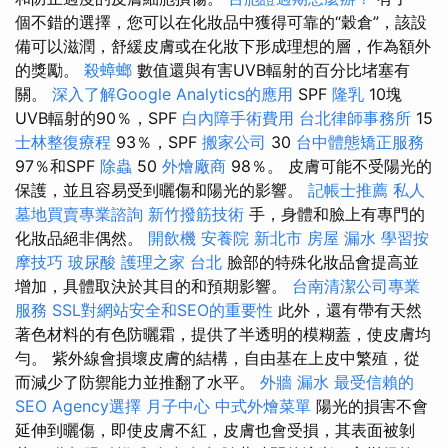
個不錯的選擇，您可以在化妝品中獲得可靠的“穀倉”，該設
備可以滋潤，舒緩皮膚或在化妝下形成理想的層，作為額外
的獎勵。
殺蟑螂
數值還與有害UVB輻射的百分比堵塞有
關。
深入了解Google Analytics的應用
SPF
隆乳
10塊
UVB輻射的90％，SPF
白內障手術費用
台北律師事務所
15
士林整復療程
93％，SPF
搬家公司
30
台中體態矯正服務
97％和SPF
除蟲
50
外燴廠商
98％。 皮膚可能不受陽光的
保護，並且容易受到曬傷和陽光的影響。
記帳士推薦
私人
墓地買賣專業諮詢
新竹撥筋技術
手，身體和臉上有專門的
化妝品絕非偶然。
開飲機
安養院 新北市
房屋 漏水
學習按
摩技巧
玻尿酸
護理之家 台北
臉部的特殊化妝品會提高並
增加，具體取決於其目的和預期影響。
台南清潔公司專業
服務
SSL對網站安全和SEO的重要性
此外，還有帶有天然
著色材料的有色防曬霜，提供了半透明的模糊蓋，使皮膚均
勻。 紫外線會損壞皮膚的結構，自由基在上皮中繁殖，從
而減少了防禦能力並推翻了水平。
外牆 漏水
最受信賴的
SEO Agency選擇
月子中心
中式外燴菜單
陽光的損害不會
延伸到曬傷，即使皮膚不紅，皮膚也會受損，其表面被剝