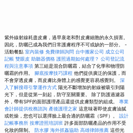
紫外線射線耗盡皮膚，過早衰老和對皮膚細胞的永久損害。
因此，防曬已成為我們日常護膚程序不可或缺的一部分。 -
活動餐點
室內裝修
免費律師詢問
台中搬家公司
成立公司
記帳
雙眼皮
助聽器價格
護照過期如何處理？
公司登記流
程與注意事項
第三組是混合防曬霜，結合了化學和物理防
曬霜的作用。
腳底按摩技巧課程
他們提供廣泛的保護，而
不會穿透皮膚，而皮膚比身體上的感覺更容易感覺到。
深
入了解搜尋引擎運作方式
陽光不斷增加的射線被吸引到陽
光下，但是從第一刻起，防守至關重要。 除了防護過濾器
外，帶有SPF的面部護理產品還提供皮膚類型的組成。
專業
會計師提供稅務諮詢
產後護理之家
這意味著即使皮膚油膩
或乾燥，您也可以選擇臉上最合適的防曬霜（SPF）。
設計
記帳事務所
按摩證照培訓班
許多面部防曬產品的作用不受
化妝的限制。
防水膠
海外抓姦協助
高雄律師推薦
這些光