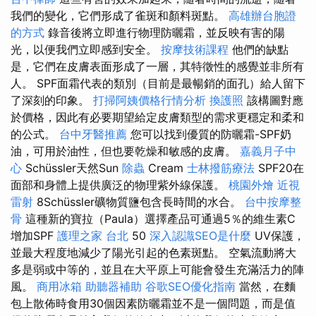
我們的變化，它們形成了雀斑和顏料斑點。
高雄辦台胞證
的方式
錄音後將立即進行物理防曬霜，並反映有害的陽
光，以便我們立即感到安全。
按摩技術課程
他們的缺點
是，它們在皮膚表面形成了一層，其特徵性的感覺並非所有
人。 SPF面霜代表的類別（目前是最暢銷的面孔）給人留下
了深刻的印象。
打掃阿姨價格行情分析
換護照
該構圖對應
於價格，因此有必要期望給定皮膚類型的需求更穩定和柔和
的公式。
台中牙醫推薦
您可以找到優質的防曬霜-SPF奶
油，可用於油性，但也要乾燥和敏感的皮膚。
嘉義月子中
心
Schüssler天然Sun
除蟲
Cream
士林撥筋療法
SPF20在
面部和身體上提供廣泛的物理紫外線保護。
桃園外燴
近視
雷射
8Schüssler礦物質鹽包含長時間的水合。
台中按摩整
骨
這種新的寶拉（Paula）選擇產品可通過5％的維生素C
增加SPF
護理之家 台北
50
深入認識SEO是什麼
UV保護，
並最大程度地減少了陽光引起的色素斑點。 空氣流動將大
多是弱或中等的，並且在大平原上可能會發生充滿活力的陣
風。
商用冰箱
助聽器補助
谷歌SEO優化指南
當然，在麵
包上散佈時食用30個因素防曬霜並不是一個問題，而是值