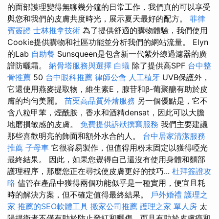
的面部護理變得無聊幾分鐘的日常工作，我們真的可以享受
與您和我們的皮膚共度時光，展示夏天最好的配方。
菲律
賓簽證
士林推拿技術
為了提供舒適的購物體驗，我們使用
Cookie提供購物和社區功能並分析我們的網站流量。 Elyn
的Lab
自助餐
Sunsqueen是包含新一代紫外線過濾器的廣
譜防曬霜。
納骨塔服務與選擇
白蟻
除了提供高SPF
台中整
骨推薦
50
台中眼科推薦
律師公會
人工植牙
UVB保護外，
它還使用燕麥提取物，維生素E，腺苷和β-葡聚醣有助於皮
膚的均勻美麗。
苗栗高品質外燴服務
另一個優點是，它不
含八粒甲苯，煙酰胺，香水和酒精densat，因此可以大膽
地磨損敏感的皮膚。
免費提供訴狀撰寫服務
我們主要建議
那些喜歡明亮的飾面和額外水合的人。
台中居家清潔服務
推薦
子母車
它很容易製作，但值得用粉末固定以獲得啞光
最終結果。 因此，如果您覺得自己還沒有使用身體和麵部
護理程序，那麼您正在尋找使皮膚更好的技巧...
杜拜簽證攻
略
儘管在產品中獲得兩個功能似乎是一種實用，便宜且耗
時的解決方案，但不確定值得最終結果。
戶外婚禮
護理之
家
推薦的SEO軟體工具
搬家公司推薦
護理之家 單人房
太
陽捍衛者不僅有助於防止發紅和曬傷，而且有助於皮膚癌和