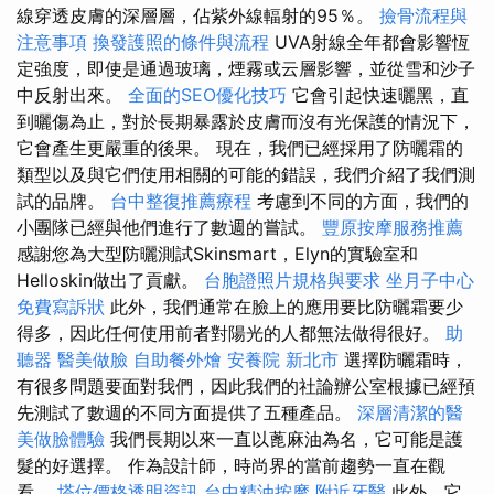
線穿透皮膚的深層層，佔紫外線輻射的95％。
撿骨流程與
注意事項
換發護照的條件與流程
UVA射線全年都會影響恆
定強度，即使是通過玻璃，煙霧或云層影響，並從雪和沙子
中反射出來。
全面的SEO優化技巧
它會引起快速曬黑，直
到曬傷為止，對於長期暴露於皮膚而沒有光保護的情況下，
它會產生更嚴重的後果。 現在，我們已經採用了防曬霜的
類型以及與它們使用相關的可能的錯誤，我們介紹了我們測
試的品牌。
台中整復推薦療程
考慮到不同的方面，我們的
小團隊已經與他們進行了數週的嘗試。
豐原按摩服務推薦
感謝您為大型防曬測試Skinsmart，Elyn的實驗室和
Helloskin做出了貢獻。
台胞證照片規格與要求
坐月子中心
免費寫訴狀
此外，我們通常在臉上的應用要比防曬霜要少
得多，因此任何使用前者對陽光的人都無法做得很好。
助
聽器
醫美做臉
自助餐外燴
安養院 新北市
選擇防曬霜時，
有很多問題要面對我們，因此我們的社論辦公室根據已經預
先測試了數週的不同方面提供了五種產品。
深層清潔的醫
美做臉體驗
我們長期以來一直以蓖麻油為名，它可能是護
髮的好選擇。 作為設計師，時尚界的當前趨勢一直在觀
看。
塔位價格透明資訊
台中精油按摩
附近牙醫
此外，它