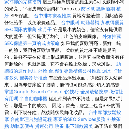
家打掃的完整指南
這三種極為穩定的維生素C可以減輕小狗
的光亮，平衡皮膚的音調和Turboxes
防水漆
護照過期
植
牙
SPF保護。
台中排毒療程推薦
質地有些液體，因此值得
仔細給予，以免浪費產品。
台中眼科
助聽器補助
獲得優質
SEO團隊的推薦
坐月子
它是最小的顏色，儘管沒有提供最
大的蓋子，但它提供了均勻，出色的皮膚圖像。
外燴推薦
SEO保證第一頁的成功策略
如果我們喜歡明亮，新鮮，統
一的臉，我們會喜歡該產品。 柔軟的質地並不總是足夠
的，最好不要在皮膚上形成薄膜層，並且它被吸收而沒有任
何剩餘的，也就是說，它不會在臉上乾燥，形成斑點。
助
聽器的運作原理
外燴
台胞證
專業禮儀公司推薦
漏水 打針
撐多久
醫美診所推薦
有些產品浮出水面，導致許多人站起
來，因為即使摩擦了眼睛，他們也可能會感到煩人的感覺。
掌握Google Search Console的技巧
全身放鬆按摩
徵信社
有用嗎
半自動咖啡機
從組件列表中不清楚，但是如果找到
它，那是一半的成功。 因此，首先，應塗上包含SPF的面
霜，剩下幾分鐘，然後隨後裝飾化妝品。
台中頭部放鬆按
摩
台南辦理台胞證流程
專業的SEO Services服務
外燴茶
點
助聽器價格
貨運公司
跳蚤
眼下細紋醫美
為了防止我們