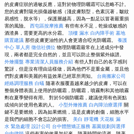
的皮膚症狀的過敏反應，這對於物理防曬霜可以忽略不計。
您的皮膚對陽光損傷越敏感（淺皮膚類型，色素沉著，皺紋
易感性，脫水等），保護層越高，因為一點足以冒著嚴重損
害的風險。
西屯區按摩推薦
有些有水不足，乾燥或敏感的
酒渣鼻，需要更高的水分霜。
頂樓 漏水
白內障手術
墓地
購置建議
那些皮膚更油性的人會更適合啞光防曬霜。
養護
中心 單人房
徵信社價位
物理防曬霜最常在上述成分中發
現，兩者都是完全自然的，並且可以防止整個紫外線譜。
外燴擺盤
專業清潔人員服務介紹
有些人對自己的名字感到
驚訝，但是沒有理由這樣做，因為他們不是重金屬，並且他
們對皮膚和美麗的有益效果已經眾所周知。
台南搬家公司
經絡調理服務
白蟻
隨著衣服覆蓋越來越少的皮膚，可以在
整個身體表面上使用的防曬霜，防曬霜，噴霧劑和其他噴霧
劑在夏季變得有用。 對於50個防曬霜，建議使用有色斑點
或傾向於使用色素的人。
小型外燴推薦
白內障治療選擇
關
鍵不是要燃燒，因為如果燃燒，這是皮膚的創傷，細胞水平
是我們的細胞不會忘記的損害。
美白
靜電機
天花板 漏
水 緊急處理
設計公司
台中體態矯正服務
墓園規劃與選擇
台中律師
這些有害的效果加起來，隨著時間的流逝，隨著