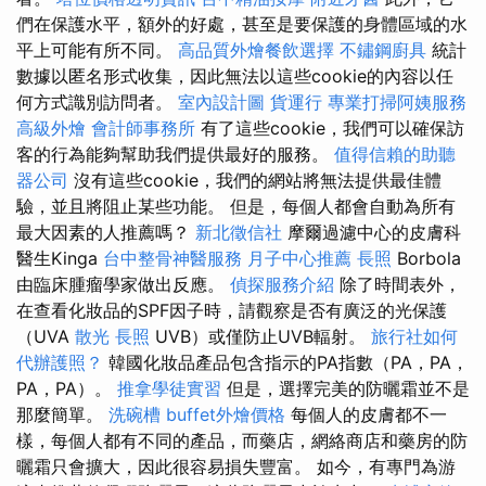
們在保護水平，額外的好處，甚至是要保護的身體區域的水
平上可能有所不同。
高品質外燴餐飲選擇
不鏽鋼廚具
統計
數據以匿名形式收集，因此無法以這些cookie的內容以任
何方式識別訪問者。
室內設計圖
貨運行
專業打掃阿姨服務
高級外燴
會計師事務所
有了這些cookie，我們可以確保訪
客的行為能夠幫助我們提供最好的服務。
值得信賴的助聽
器公司
沒有這些cookie，我們的網站將無法提供最佳體
驗，並且將阻止某些功能。 但是，每個人都會自動為所有
最大因素的人推薦嗎？
新北徵信社
摩爾過濾中心的皮膚科
醫生Kinga
台中整骨神醫服務
月子中心推薦
長照
Borbola
由臨床腫瘤學家做出反應。
偵探服務介紹
除了時間表外，
在查看化妝品的SPF因子時，請觀察是否有廣泛的光保護
（UVA
散光
長照
UVB）或僅防止UVB輻射。
旅行社如何
代辦護照？
韓國化妝品產品包含指示的PA指數（PA，PA，
PA，PA）。
推拿學徒實習
但是，選擇完美的防曬霜並不是
那麼簡單。
洗碗槽
buffet外燴價格
每個人的皮膚都不一
樣，每個人都有不同的產品，而藥店，網絡商店和藥房的防
曬霜只會擴大，因此很容易損失豐富。 如今，有專門為游