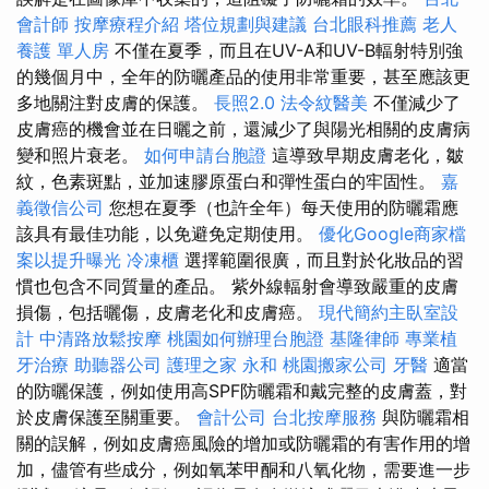
會計師
按摩療程介紹
塔位規劃與建議
台北眼科推薦
老人
養護 單人房
不僅在夏季，而且在UV-A和UV-B輻射特別強
的幾個月中，全年的防曬產品的使用非常重要，甚至應該更
多地關注對皮膚的保護。
長照2.0
法令紋醫美
不僅減少了
皮膚癌的機會並在日曬之前，還減少了與陽光相關的皮膚病
變和照片衰老。
如何申請台胞證
這導致早期皮膚老化，皺
紋，色素斑點，並加速膠原蛋白和彈性蛋白的牢固性。
嘉
義徵信公司
您想在夏季（也許全年）每天使用的防曬霜應
該具有最佳功能，以免避免定期使用。
優化Google商家檔
案以提升曝光
冷凍櫃
選擇範圍很廣，而且對於化妝品的習
慣也包含不同質量的產品。 紫外線輻射會導致嚴重的皮膚
損傷，包括曬傷，皮膚老化和皮膚癌。
現代簡約主臥室設
計
中清路放鬆按摩
桃園如何辦理台胞證
基隆律師
專業植
牙治療
助聽器公司
護理之家 永和
桃園搬家公司
牙醫
適當
的防曬保護，例如使用高SPF防曬霜和戴完整的皮膚蓋，對
於皮膚保護至關重要。
會計公司
台北按摩服務
與防曬霜相
關的誤解，例如皮膚癌風險的增加或防曬霜的有害作用的增
加，儘管有些成分，例如氧苯甲酮和八氧化物，需要進一步