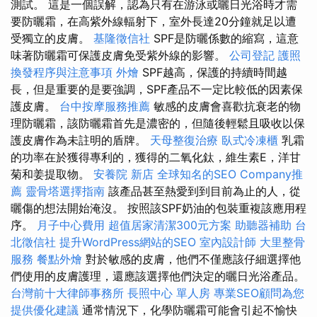
測試。 這是一個誤解，認為只有在游泳或曬日光浴時才需
要防曬霜，在高紫外線輻射下，室外長達20分鐘就足以遭
受獨立的皮膚。
基隆徵信社
SPF是防曬係數的縮寫，這意
味著防曬霜可保護皮膚免受紫外線的影響。
公司登記
護照
換發程序與注意事項
外燴
SPF越高，保護的持續時間越
長，但是重要的是要強調，SPF產品不一定比較低的因素保
護皮膚。
台中按摩服務推薦
敏感的皮膚會喜歡抗衰老的物
理防曬霜，該防曬霜首先是濃密的，但隨後輕鬆且吸收以保
護皮膚作為未註明的盾牌。
天母整復治療
臥式冷凍櫃
乳霜
的功率在於獲得專利的，獲得的二氧化鈦，維生素E，洋甘
菊和姜提取物。
安養院 新店
全球知名的SEO Company推
薦
靈骨塔選擇指南
該產品甚至熱愛到到目前為止的人，從
曬傷的想法開始淹沒。 按照該SPF奶油的包裝重複該應用程
序。
月子中心費用
超值居家清潔300元方案
助聽器補助
台
北徵信社
提升WordPress網站的SEO
室內設計師
大里整骨
服務
餐點外燴
對於敏感的皮膚，他們不僅應該仔細選擇他
們使用的皮膚護理，還應該選擇他們決定的曬日光浴產品。
台灣前十大律師事務所
長照中心 單人房
專業SEO顧問為您
提供優化建議
通常情況下，化學防曬霜可能會引起不愉快