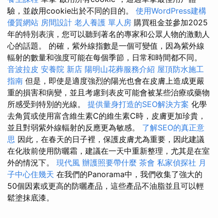
驗，並啟用cookie出於不同的目的。
使用WordPress建構
優質網站
房間設計
老人養護 單人房
購買租金並參加2025
年的特別表演，您可以聽到著名的專家和公眾人物的激動人
心的話題。 的確，紫外線指數是一個可變值，因為紫外線
輻射的數量和強度可能在每個季節，日常和時間都不同。
音波拉皮
安養院 新店
陽明山花葬服務介紹
屋頂防水施工
指南
但是，即使是適度強烈的陽光也會在皮膚上造成更嚴
重的損害和病變，並且考慮到表皮可能會被某些治療或藥物
所感受到特別的光線。
提供量身打造的SEO解決方案
化學
去角質或使用富含維生素C的維生素C時，皮膚更加珍貴，
並且對弱紫外線輻射的反應更為敏感。
了解SEO的真正意
思
因此，在春天的日子裡，保護皮膚尤為重要，因此建議
在化妝前使用防曬霜，建議在一天中重新整理，尤其是在室
外的情況下。
現代風
辦護照要帶什麼
茶會
私家偵探社
月
子中心住幾天
在我們的Panorama中，我們收集了強大的
50個因素或更高的防曬產品，這些產品不油脂並且可以輕
鬆塗抹底漆。