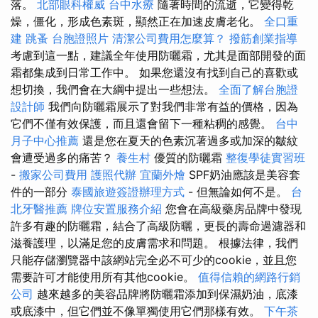
落。
北部眼科權威
台中水療
隨著時間的流逝，它變得乾
燥，僵化，形成色素斑，顯然正在加速皮膚老化。
全口重
建
跳蚤
台胞證照片
清潔公司費用怎麼算？
撥筋創業指導
考慮到這一點，建議全年使用防曬霜，尤其是面部開發的面
霜都集成到日常工作中。 如果您還沒有找到自己的喜歡或
想切換，我們會在大綱中提出一些想法。
全面了解台胞證
設計師
我們向防曬霜展示了對我們非常有益的價格，因為
它們不僅有效保護，而且還會留下一種粘稠的感覺。
台中
月子中心推薦
還是您在夏天的色素沉著過多或加深的皺紋
會遭受過多的痛苦？
養生村
優質的防曬霜
整復學徒實習班
-
搬家公司費用
護照代辦
宜蘭外燴
SPF奶油應該是美容套
件的一部分
泰國旅遊簽證辦理方式
- 但無論如何不是。
台
北牙醫推薦
牌位安置服務介紹
您會在高級藥房品牌中發現
許多有趣的防曬霜，結合了高級防曬，更長的壽命過濾器和
滋養護理，以滿足您的皮膚需求和問題。 根據法律，我們
只能存儲瀏覽器中該網站完全必不可少的cookie，並且您
需要許可才能使用所有其他cookie。
值得信賴的網路行銷
公司
越來越多的美容品牌將防曬霜添加到保濕奶油，底漆
或底漆中，但它們並不像單獨使用它們那樣有效。
下午茶