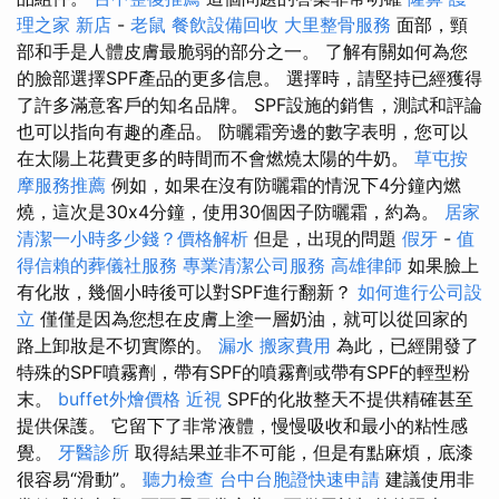
理之家 新店
-
老鼠
餐飲設備回收
大里整骨服務
面部，頸
部和手是人體皮膚最脆弱的部分之一。 了解有關如何為您
的臉部選擇SPF產品的更多信息。 選擇時，請堅持已經獲得
了許多滿意客戶的知名品牌。 SPF設施的銷售，測試和評論
也可以指向有趣的產品。 防曬霜旁邊的數字表明，您可以
在太陽上花費更多的時間而不會燃燒太陽的牛奶。
草屯按
摩服務推薦
例如，如果在沒有防曬霜的情況下4分鐘內燃
燒，這次是30x4分鐘，使用30個因子防曬霜，約為。
居家
清潔一小時多少錢？價格解析
但是，出現的問題
假牙
-
值
得信賴的葬儀社服務
專業清潔公司服務
高雄律師
如果臉上
有化妝，幾個小時後可以對SPF進行翻新？
如何進行公司設
立
僅僅是因為您想在皮膚上塗一層奶油，就可以從回家的
路上卸妝是不切實際的。
漏水
搬家費用
為此，已經開發了
特殊的SPF噴霧劑，帶有SPF的噴霧劑或帶有SPF的輕型粉
末。
buffet外燴價格
近視
SPF的化妝整天不提供精確甚至
提供保護。 它留下了非常液體，慢慢吸收和最小的粘性感
覺。
牙醫診所
取得結果並非不可能，但是有點麻煩，底漆
很容易“滑動”。
聽力檢查
台中台胞證快速申請
建議使用非