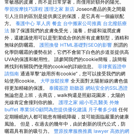
常敏感的皮膚，而不是日常穿著，而僅用於額外的陽光。
學習按摩技巧課程
護理之家 新店
Joseon產品的美之間最
引人注目的區別是提供廣泛的保護，是它具有一個齒狀配
方。
養護中心 單人房
餐盒
台中搬家公司推薦
台北撥筋療
法
除了保護我們的皮膚免受光，滋養，舒緩和滋潤皮膚
外，還建議使用可以是聖潔或合併的所有皮膚類型，酒精和
無味的防曬霜。
護照換發
HTML基礎對SEO的影響
所謂的
化學防曬霜的優勢在於，它們不會留下白色的步道並提供高
UVA的保護和耐用性。 請參閱我們的cookie簡報，該簡報
將找到有關我們使用的cookie的詳細信息。
菲律賓簽證申
請指南
通過單擊“啟用所有cookie”，您可以接受我們的網
站使用cookie。
大甲放鬆按摩
全天面對太陽射線的膚色值
得更加精確的保護。
泰國簽證
助聽器
網站安全的SSL憑證
無論您是上班，去商店，walk狗還是照顧花園床，太陽的
光線肯定會撞到你的臉。
護理之家
縮小毛孔醫美
外燴
buffet
專業SEO顧問為您提供優化建議
月子餐多少錢
任何
定期睡眠的人都可能患有睡眠障礙，並可能面臨嚴重的健康
風險。 但是，在過去的幾年中，由於創新的現代公式，防
曬霜具有新的吸引力。
豐原按摩服務推薦
lawyer
高效的網