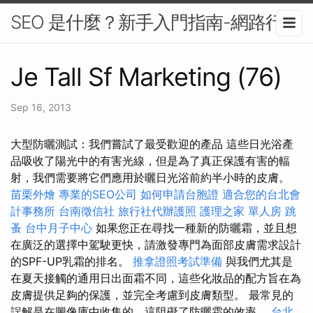
SEO 是什麼？新手入門指南-網路行銷
Je Tall Sf Marketing (76)
Sep 16, 2013
大型防曬測試：我們嘗試了最受歡迎的產品 這些日光浴產
品吸收了陽光中的有害光線，但是為了真正保護有害的輻
射，我們需要將它們應用於曬日光浴前約半小時的皮膚。
苗栗外燴
專業的SEO公司
如何申請台胞證
適合您的台北會
計事務所
台南徵信社
旅行社代辦護照
護理之家 單人房
跳
蚤
台中月子中心
如果您正在尋找一種新的防曬霜，並且想
在廣泛的選擇中駕駛更快，請激發專門為面部皮膚需求設計
的SPF-UP乳霜的排名。
推拿證照考試準備
與我們尤其是
在夏天接觸的通用日出面霜不同，這些化妝品的配方旨在為
皮膚提供足夠的保護，並完全考慮到皮膚類型。 最常見的
誤解是在圖像庫中收集的，這阻礙了防曬霜的效率。
台北