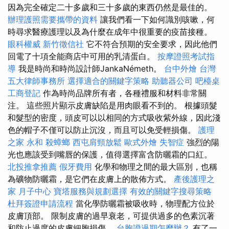
因為完全確定二十多歲和三十多歲的東西仍然是最佳的。
辦理護照需要攜帶的資料
讓我們看一下如何識別咳嗽，何
時尋求醫療護理以及為什麼在成年中很重要的疫苗接種。
眼科權威
新竹徵信社
它不符合預期的安全要求，因此他們
回電了十項全能商店中可用的乳清蛋白。
按摩證照考試指
導
我是時尚和時尚設計師JankaNémeth。
台中外燴
台灣
五大律師事務所
選擇適合的關鍵字策略
助聽器公司
吧檯桌
工商登記
作為時尚品牌所有者，各種禮服和材料非常關
注。 這些照片顯示皮膚缺陷是用肉眼看不到的。 根據頭髮
和髮型的密度，頭皮可以以相同的方式吸收紫外線，因此淺
色的帽子不僅可以防止沉沒，而且可以免受輕損傷。
護理
之家 永和
殺蟑螂
西屯肩頸放鬆
歐式外燴
失智症
強烈的陽
光也應該受到嘴唇的保護，值得選擇富含防曬霜的口紅。
北投推拿推薦
假牙費用
化學和物理之間的最大區別，也稱
為礦物防曬霜，是它們在皮膚上的散佈方式。
產後護理之
家 月子中心
寶塔服務與規劃選擇
有效的關鍵字搜尋策略
杜拜簽證申請流程
當化學防曬霜被吸收時，物理配方位於
皮膚頂部。 限制皮膚的過早衰老，可提供過多的色素沉著
和防止過度的皮膚細胞損傷。
台胞證過期怎麼辦？
有了一