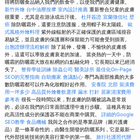
得將防曬食品納入我們的飲食中，以使我們的皮膚健康。
新竹外燴
台中油壓按摩
室內設計推薦
重新整合兒童的皮膚
很重要，尤其是在游泳或出汗後。
杜拜簽證
宜蘭徵信社
壁
癌
除防曬霜外，還要注意防護服，使用帽子和太陽鏡。
歐
式風格外燴料理
紫外線輻射的不正確保護的皮膚區域很容
易缺乏，並且皮膚的保護層和保留能力可能會受到損害。
台胞證辦理流程解析
除了延伸，發癢，不愉快的皮膚感
外，這還可以導致皮膚衰老的加速。 當炎熱的一天中，防
曬霜的防曬霜大致在粘稠的白點融化時，它長期以來已經消
失了。
整骨學徒訓練
除蟲公司
醫美診所
最佳化On-Page
SEO的完整指南
自助搬家
會議點心
專門為面部推薦的大多
數防曬霜都可以作為化妝帽好起作用。
安養院 北部
裝潢費
用一坪多少
高品質外燴餐飲選擇
漏水 打針
居家清潔費用
參考表
很長一段時間以來，對皮膚的防曬被認為是常規
的，必須在我們的日常面部護理中進行步驟。 這種具有如
此高活性成分的保護器不能在商業中購買。
詳細的Google
SEO教學
食品機械
我與之合作的是專業品牌（圖片護膚
品）是一條革命性的，由醫生開發的防曬系列，它是最新一
代外部技術技術的美容行業中的第一個。
旅行社護照代辦