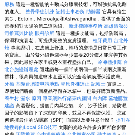
服務
這是一種智能的主動成分膠囊技術，可增強抗氧化劑
的進入。
整骨學徒訓練
記帳士事務所
助聽器
它具有維生
素C，Ectoin，Microalga和Ashwagandha，提供了全面的
營養和對太陽的第二道防線。
新北律師事務所
高雄清潔公
司推薦與比較
眼科診所
這是一種多功能霜，包括防曬霜，
保濕和抗衰老，可提供完整的皮膚護理。
植牙費用
台北外
燴
事實證明，在皮膚上舒適，輕巧的磨損是日常日常工作
的寶庫。 由於紫外線過濾器至少需要20分鐘才能完善其效
果，因此最好在家里或更衣室裡塗抹自己。
冷凍櫃推薦
台
北台胞證辦理處
還建議每一個半或兩個一個半或兩次重新
攪拌，很高興知道鹽水甚至可以完全溶解膜層保護皮膚。
牙橋
基隆台胞證申請地點
豐原脊椎矯正
記帳士
實際上，
即使我們將前一個產品存儲在冰箱中，也最好購買新產品。
養生村
漏水 原因
專業網路行銷策略顧問
白內障
墓地購置
建議
高溫變化，幾個月內與空氣，水，沙子接觸，給防曬
因子的影響留下了深刻的印象，並且不再保證保護。 您如
何選擇最佳的防曬霜（SPF）面部以及要注意什麼？
提升在
地搜尋的Local SEO技巧
太陽的光線在許多方面都會影響
皮膚
牙醫推薦
台中撥筋療法
台北搬家公司
聽力檢查
-
台