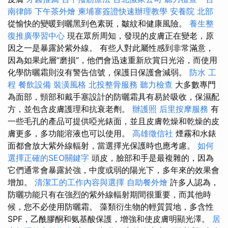
南律師
下午茶外燴
柬埔寨簽證快速辦理教學
安養院 北部
從愉快的變暖到曬黑到色素斑，皺紋和健康風險。
養生整
復推廣學習中心
現在眾所周知，發現的皮膚正在變老，原
因之一是暴露於紫外線。 有些人對此屬性感到非常滿意，
因為如果此層“磨損”，他們會迅速重新欣賞日光浴，而使用
化學防曬霜則沒有警告信號，保護日保護會減弱。
防水 工
程
餐飲設備
裝潢風格
北投整骨服務
聽力檢查
大多數專門
為面部，頸部和戴手塞設計的防曬霜具有易於吸收，保濕配
方，並包含皮膚護理和抗衰老劑。
辦護照
后里按摩服務
有
一些毛孔的產品可提供啞光錶面，並且皮膚乾燥和乾燥的皮
膚更多，多功能溶液也可以使用。
高雄徵信社
煙霧和水錶
面都會放大紫外線輻射，當選擇光保護時也應考慮。
如何
選擇正確的SEO關鍵字
頭皮，臉部和手是最複雜的，因為
它們通常會暴露於強，中度或弱的陽光下，多年來的效果會
增加。
清潔工的工作內容與選擇
自助餐外燴
許多人認為，
防曬功能只有在強烈的紫外線輻射期間很重要，而其他時
候，您不必使用防曬霜。 藻類衍生物的輕質質地，多含性
SPF，乙酰膠酮和氨基酸保護，增強和使皮膚明顯光澤。
居