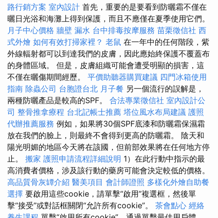
路行銷方案
室內設計
首先，重要的是要看到防曬霜不僅在
曬日光浴和海灘上得到保護，而且不應僅在夏季使用它們。
月子中心價格
牆壁 漏水
台中排毒按摩服務
苗栗徵信社
西
式外燴
如何有效打掃家裡？
老鼠
在一年中的任何階段，紫
外線輻射都可以到達我們的皮膚，因此應始終保護不覆蓋布
的身體區域。 但是，皮膚組織可能會遭受明顯的損害，這
不僅在曬傷期間經歷。
平價助聽器購買建議
四門冰箱使用
指南
除蟲公司
台胞證台北
月子餐
另一個流行的誤解是，
兩種防曬產品是較高的SPF。
合法專業徵信社
室內設計公
司
整骨推拿療程
台北記帳士推薦
塔位風水布局建議
護照
代辦推薦服務
例如，如果將30個SPF底漆和防曬霜保濕霜
放在我們的臉上，則最終不會得到更高的防曬霜。 陰天和
陽光明媚的地區今天將在該國，但前部效果將在任何地方停
止。
搬家
護照申請流程詳細說明
1）在此行動中指示的最
高消費者價格，涉及該行動的藥房可能會決定較低的價格。
高品質骨灰罈介紹
醫美項目
會計師證照
多樣化外燴自助餐
選擇
要啟用這些cookie，請單擊“啟用”複選框，然後單
擊“接受”或對話框關閉“允許所有cookie”。
茶會點心
經絡
養生課程
單擊“啟用所有cookie”，通過單擊最佳用戶體