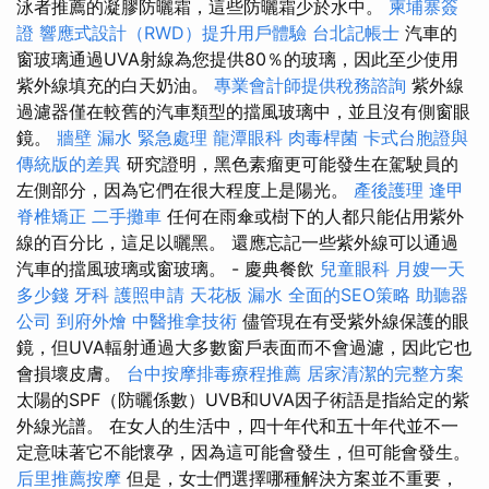
泳者推薦的凝膠防曬霜，這些防曬霜少於水中。
柬埔寨簽
證
響應式設計（RWD）提升用戶體驗
台北記帳士
汽車的
窗玻璃通過UVA射線為您提供80％的玻璃，因此至少使用
紫外線填充的白天奶油。
專業會計師提供稅務諮詢
紫外線
過濾器僅在較舊的汽車類型的擋風玻璃中，並且沒有側窗眼
鏡。
牆壁 漏水 緊急處理
龍潭眼科
肉毒桿菌
卡式台胞證與
傳統版的差異
研究證明，黑色素瘤更可能發生在駕駛員的
左側部分，因為它們在很大程度上是陽光。
產後護理
逢甲
脊椎矯正
二手攤車
任何在雨傘或樹下的人都只能佔用紫外
線的百分比，這足以曬黑。 還應忘記一些紫外線可以通過
汽車的擋風玻璃或窗玻璃。 - 慶典餐飲
兒童眼科
月嫂一天
多少錢
牙科
護照申請
天花板 漏水
全面的SEO策略
助聽器
公司
到府外燴
中醫推拿技術
儘管現在有受紫外線保護的眼
鏡，但UVA輻射通過大多數窗戶表面而不會過濾，因此它也
會損壞皮膚。
台中按摩排毒療程推薦
居家清潔的完整方案
太陽的SPF（防曬係數）UVB和UVA因子術語是指給定的紫
外線光譜。 在女人的生活中，四十年代和五十年代並不一
定意味著它不能懷孕，因為這可能會發生，但可能會發生。
后里推薦按摩
但是，女士們選擇哪種解決方案並不重要，