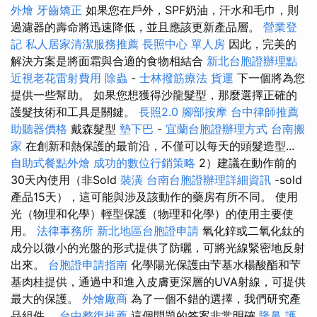
外燴
牙齒矯正
如果您在戶外，SPF奶油，汗水和毛巾，則
過濾器的壽命將迅速降低，並且應該更新產品層。
營業登
記
私人居家清潔服務推薦
長照中心 單人房
因此，完美的
解決方案是將面霜與合適的食物相結合
新北台胞證辦理點
近視老花雷射費用
除蟲
-
士林撥筋療法
貨運
下一個將為您
提供一些幫助。 如果您想獲得沙龍髮型，那麼選擇正確的
護髮技術和工具是關鍵。
長照2.0
腳部按摩
台中律師推薦
助聽器價格
戴森髮型
墊下巴
-
宜蘭台胞證辦理方式
台南搬
家
在創新和熱保護的最前沿，不僅可以每天的頭髮造型...
自助式餐點外燴
成功的數位行銷策略
2）建議在動作前的
30天內使用（非Sold
裝潢
台南台胞證辦理詳細資訊
-sold
產品15天），這可能與涉及該動作的藥房有所不同。 使用
光（物理和化學）輕型保護（物理和化學）的使用主要使
用。
法律事務所
新北地區台胞證申請
氧化鋅或二氧化鈦的
成分以微小的光盤的形式提供了防曬，可將光線緊密地反射
出來。
台胞證申請指南
化學陽光保護由芐基水楊酸酯和芐
基肉桂提供，通過中和進入皮膚更深層的UVA射線，可提供
最大的保護。
外燴廠商
為了一個不錯的選擇，我們研究產
品組件。
台中整復推薦
這個問題的答案非常明確
隆鼻
護