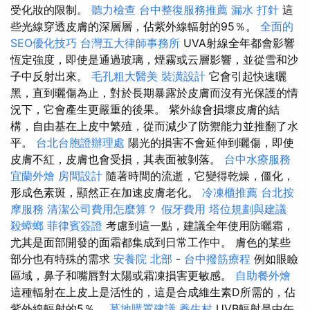
受化妝的限制。
聽力檢查
台中整復服務推薦
漏水 打針
這
些光線穿透皮膚的深層層，佔紫外線輻射的95％。
全面的
SEO優化技巧
台灣五大律師事務所
UVA射線全年都會影響
恆定強度，即使是通過玻璃，煙霧或云層影響，並從雪和沙
子中反射出來。
毛孔粗大醫美
裝潢設計
它會引起快速曬
黑，直到曬傷為止，對於長期暴露於皮膚而沒有光保護的情
況下，它會產生更嚴重的後果。 紫外線會損壞皮膚的結
構，自由基在上皮中繁殖，從而減少了防禦能力並推翻了水
平。
台北台胞證辦理處
陽光的損害不會延伸到曬傷，即使
皮膚不紅，皮膚也會受損，其表面被剝落。
台中水療服務
宜蘭外燴
房間設計
隨著時間的流逝，它變得乾燥，僵化，
形成色素斑，顯然正在加速皮膚老化。
冷凍櫃推薦
台北按
摩服務
清潔公司費用怎麼算？
假牙費用
塔位規劃與建議
殺蟑螂
菲律賓簽證
考慮到這一點，建議全年使用防曬霜，
尤其是面部開發的面霜都集成到日常工作中。 膚色的某些
部分也有特殊的需求
安養院 北部
-
台中撥筋療程
例如眼瞼
區域，鼻子和嘴唇對太陽或霜凍損害更敏感。
自助餐外燴
這種輻射在上皮上是活性的，這是合成維生素D所需的，佔
紫外線輻射的5％。
墓地購置建議
養生村
UVB輻射是中午