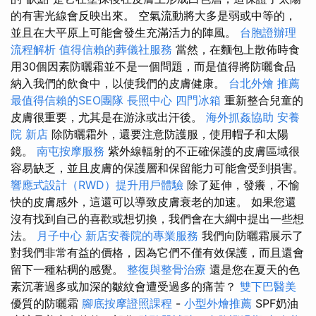
的有害光線會反映出來。 空氣流動將大多是弱或中等的，
並且在大平原上可能會發生充滿活力的陣風。
台胞證辦理
流程解析
值得信賴的葬儀社服務
當然，在麵包上散佈時食
用30個因素防曬霜並不是一個問題，而是值得將防曬食品
納入我們的飲食中，以使我們的皮膚健康。
台北外燴
推薦
最值得信賴的SEO團隊
長照中心
四門冰箱
重新整合兒童的
皮膚很重要，尤其是在游泳或出汗後。
海外抓姦協助
安養
院 新店
除防曬霜外，還要注意防護服，使用帽子和太陽
鏡。
南屯按摩服務
紫外線輻射的不正確保護的皮膚區域很
容易缺乏，並且皮膚的保護層和保留能力可能會受到損害。
響應式設計（RWD）提升用戶體驗
除了延伸，發癢，不愉
快的皮膚感外，這還可以導致皮膚衰老的加速。 如果您還
沒有找到自己的喜歡或想切換，我們會在大綱中提出一些想
法。
月子中心
新店安養院的專業服務
我們向防曬霜展示了
對我們非常有益的價格，因為它們不僅有效保護，而且還會
留下一種粘稠的感覺。
整復與整骨治療
還是您在夏天的色
素沉著過多或加深的皺紋會遭受過多的痛苦？
雙下巴醫美
優質的防曬霜
腳底按摩證照課程
-
小型外燴推薦
SPF奶油