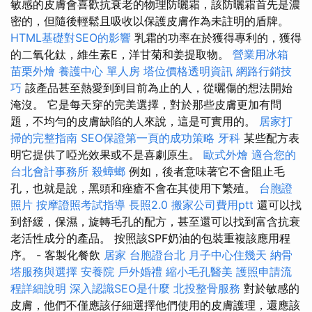
敏感的皮膚會喜歡抗衰老的物理防曬霜，該防曬霜首先是濃
密的，但隨後輕鬆且吸收以保護皮膚作為未註明的盾牌。
HTML基礎對SEO的影響
乳霜的功率在於獲得專利的，獲得
的二氧化鈦，維生素E，洋甘菊和姜提取物。
營業用冰箱
苗栗外燴
養護中心 單人房
塔位價格透明資訊
網路行銷技
巧
該產品甚至熱愛到到目前為止的人，從曬傷的想法開始
淹沒。 它是每天穿的完美選擇，對於那些皮膚更加有問
題，不均勻的皮膚缺陷的人來說，這是可實用的。
居家打
掃的完整指南
SEO保證第一頁的成功策略
牙科
某些配方表
明它提供了啞光效果或不是喜劇原生。
歐式外燴
適合您的
台北會計事務所
殺蟑螂
例如，後者意味著它不會阻止毛
孔，也就是說，黑頭和痤瘡不會在其使用下繁殖。
台胞證
照片
按摩證照考試指導
長照2.0
搬家公司費用ptt
還可以找
到舒緩，保濕，旋轉毛孔的配方，甚至還可以找到富含抗衰
老活性成分的產品。 按照該SPF奶油的包裝重複該應用程
序。 - 客製化餐飲
居家
台胞證台北
月子中心住幾天
納骨
塔服務與選擇
安養院
戶外婚禮
縮小毛孔醫美
護照申請流
程詳細說明
深入認識SEO是什麼
北投整骨服務
對於敏感的
皮膚，他們不僅應該仔細選擇他們使用的皮膚護理，還應該