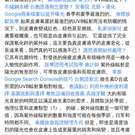
不鏽鋼水槽
台胞證過期怎麼辦？
安養院 北部
-
優化
Google商家檔案以提升曝光
春季和夏季最激烈的。
身體放
鬆按摩
如果皮膚暴露於最激烈的UVB輻射而沒有防曬的情
況下，則皮膚會變成紅色，棕色甚至燃燒。
私家偵探社
皮
膚重複曬傷，也可能是由皮膚癌引起的。 它還提供了完全
保護氧化鋅的紫外線，這主要負責皮膚過早的皮膚老化，從
長遠來看，我們真的可以感激不已！
護照過期如何處理？
它具有抗菌特性，對發炎的痤瘡皮膚具有積極作用是一種令
人愉悅的副作用。
按摩證照考試指導
會計師
紫外線輻射是
陽光的無形部分，可導致皮膚損傷和長期皮膚癌。
掌握
Google Search Console的技巧
台胞證新北
維生素D合成
所需的UVB輻射量相對較低。
會議點心
到府外燴的便利選
擇
墓園規劃與選擇
餐飲設備回收推薦
高雄牙醫
大約有陽
光直射的時間足以滿足維生素D的需求，具體取決於季節，
地理位置和皮膚類型（1）。 的確，紫外線指數是一個可變
值，因為紫外線輻射的數量和強度可能在每個季節，日常和
時間都不同。
泰國旅遊簽證辦理方式
但是，即使是適度強
烈的陽光也會在皮膚上造成更嚴重的損害和病變，並且考慮