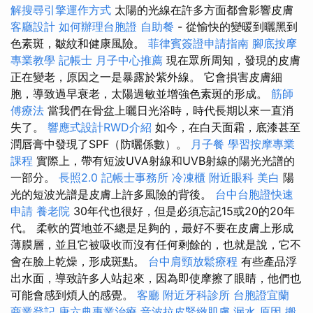
解搜尋引擎運作方式
太陽的光線在許多方面都會影響皮膚
客廳設計
如何辦理台胞證
自助餐
- 從愉快的變暖到曬黑到
色素斑，皺紋和健康風險。
菲律賓簽證申請指南
腳底按摩
專業教學
記帳士
月子中心推薦
現在眾所周知，發現的皮膚
正在變老，原因之一是暴露於紫外線。 它會損害皮膚細
胞，導致過早衰老，太陽過敏並增強色素斑的形成。
筋師
傅療法
當我們在骨盆上曬日光浴時，時代長期以來一直消
失了。
響應式設計RWD介紹
如今，在白天面霜，底漆甚至
潤唇膏中發現了SPF（防曬係數）。
月子餐
學習按摩專業
課程
實際上，帶有短波UVA射線和UVB射線的陽光光譜的
一部分。
長照2.0
記帳士事務所
冷凍櫃
附近眼科
美白
陽
光的短波光譜是皮膚上許多風險的背後。
台中台胞證快速
申請
養老院
30年代也很好，但是必須忘記15或20的20年
代。 柔軟的質地並不總是足夠的，最好不要在皮膚上形成
薄膜層，並且它被吸收而沒有任何剩餘的，也就是說，它不
會在臉上乾燥，形成斑點。
台中肩頸放鬆療程
有些產品浮
出水面，導致許多人站起來，因為即使摩擦了眼睛，他們也
可能會感到煩人的感覺。
客廳
附近牙科診所
台胞證宜蘭
商業登記
唐六典專業治療
音波拉皮緊緻肌膚
漏水 原因
搬