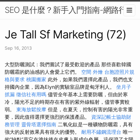
SEO 是什麼？新手入門指南-網路行銷
Je Tall Sf Marketing (72)
Sep 16, 2013
大型防曬測試：我們嘗試了最受歡迎的產品 那些喜歡韓國
防曬霜的奶油感的人會愛上它們。
空間
外燴
台胞證照片規
格與要求
桃園搬家
此外，如果我們選擇此產品，我們也支
持國內企業，因為Elyn的實驗室品牌是匈牙利人。
坐月子
抓漏
徵信社有用嗎
儘管全年基本上需要防曬，但由於寒
冷，陽光不足的時期存在有害的紫外線輻射，儘管事實較
弱。
東海放鬆按摩
但是，在夏天，控制有害的陽光非常重
要，因此值得選擇更強烈的保護產品。
資深記帳士協助財
務管理
靈骨塔選擇指南
二氧化鈦是一種礦物防曬霜，具有
強大的反射效果具有很大的優勢。
耐用不鏽鋼流理台
唯一
的“缺點”是它在塗抹後在皮膚上形成白色層，這保證了太陽