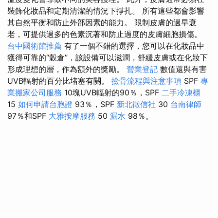
裝飾化妝品和定期清潔的情況下掙扎。 所有這些都會影響
其自然平衡和防止外部因素的能力。 限制皮膚的過早衰
老，可提供過多的色素沉著和防止過度的皮膚細胞損傷。
台中國術館推薦
有了一個不錯的選擇，您可以在化妝品中
獲得可靠的“穀倉”，該設備可以滋潤，舒緩皮膚或在化妝下
形成理想的層，作為額外的獎勵。
營業登記
數值還與有害
UVB輻射的百分比堵塞有關。
撿骨流程與注意事項
SPF
專
業搬家公司服務
10塊UVB輻射的90％，SPF
二手冷凍櫃
15
如何申請台胞證
93％，SPF
新北徵信社
30
台南律師
97％和SPF
大雅按摩服務
50
漏水
98％。