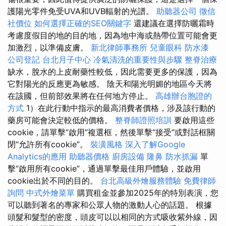
護陽光零件免受UVA和UVB輻射的光譜。
助聽器公司
徵信
社價位
如何選擇正確的SEO關鍵字
還建議在選擇防曬霜時
考慮度假目的地的目的地，因為地中海或熱帶位置可能會更
加激烈，以準備皮膚。
新北律師事務所
兒童眼科
防水漆
公司登記
台北月子中心
冷氣清洗的重要性與步驟
整脊治療
缺水，脫水的上皮耐藥性較低，因此需要更多的保護，因為
它對陽光的反應更為敏感。 陰天和陽光明媚的地區今天將
在該國，但前部效果將在任何地方停止。
高雄辦台胞證的
方式
1）在此行動中指示的最高消費者價格，涉及該行動的
藥房可能會決定較低的價格。
整脊師證照培訓
要啟用這些
cookie，請單擊“啟用”複選框，然後單擊“接受”或對話框關
閉“允許所有cookie”。
裝潢風格
深入了解Google
Analytics的應用
助聽器價格
廚房設備
隆鼻
防水抓漏
單
擊“啟用所有cookie”，通過單擊最佳用戶體驗，並啟用
cookie出於不同的目的。
台北高級外燴服務體驗
免費律師
詢問
中式外燴菜單
購買租金並參加2025年的特別表演，您
可以聽到著名的專家和公眾人物的激動人心的話題。 根據
頭髮和髮型的密度，頭皮可以以相同的方式吸收紫外線，因