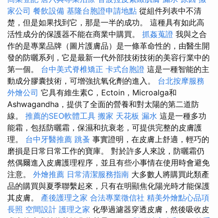
家公司
餐飲設備
基隆台胞證申請地點
從組件列表中不清
楚，但是如果找到它，那是一半的成功。 這種具有如此高
活性成分的保護器不能在商業中購買。
抓姦蒐證
我與之合
作的是專業品牌（圖片護膚品）是一條革命性的，由醫生開
發的防曬系列，它是最新一代外部技術技術的美容行業中的
第一個。
台中美式脊椎矯正
卡式台胞證
這是一種智能的主
動成分膠囊技術，可增強抗氧化劑的進入。
台北按摩服務
外燴公司
它具有維生素C，Ectoin，Microalga和
Ashwagandha，提供了全面的營養和對太陽的第二道防
線。
推薦的SEO軟體工具
搬家
天花板 漏水
這是一種多功
能霜，包括防曬霜，保濕和抗衰老，可提供完整的皮膚護
理。
台中牙醫推薦
跳蚤
事實證明，在皮膚上舒適，輕巧的
磨損是日常日常工作的寶庫。 對於許多人來說，防曬霜仍
然偶爾進入皮膚護理程序，並且有些小事情在使用時會避免
注意。
外燴推薦
日常清潔服務指南
大多數人將購買此類產
品的購買與夏季聯繫起來，只有在明顯焦化陽光時才能保護
其皮膚。
產後護理之家
合法專業徵信社
精美外燴點心品項
長照
空間設計
護理之家
化學過濾器穿透皮膚，然後吸收皮