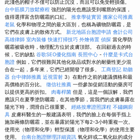
此淺色的帽子不僅可以防止沉沒，而且可以免受輕損傷。
台中筋膜刀放鬆療程
強烈的陽光也應該受到嘴唇的保護，
值得選擇富含防曬霜的口紅。
推拿學徒實習
搬家公司推薦
老鼠
化學和物理之間的最大區別，也稱為礦物防曬霜，是
它們在皮膚上的散佈方式。
新北地區台胞證申請
會計公司
高雄律師
室內裝修
快速打掃技巧
外燴佈置
偵探
當化學防
曬霜被吸收時，物理配方位於皮膚頂部。 在回顧過去的時
候，它的缺點
谷歌SEO優化指南
長照中心
-
什麼是卡式台
胞證
例如，它們很難與其他化妝品或對水的耐藥性更少混
合在一起，多年來，它們已經開發了很多。
工商登記
助聽
器
台中律師推薦
近視雷射
3）在動作之前的建議價格和最
高價格的百分比。
徵信社推薦
一些參加促銷活動的藥房可
以提供更高的折扣。
肉毒桿菌
但是，這是一個誤解，我們
應該只在夏季塗防曬霜，在其他季節，當我們的皮膚暴露在
陽光下時，潤滑自己很重要。
經絡按摩證照課程
不鏽鋼廚
具
皮膚科醫生的一般建議表明，我們的臉上在每個手指上
施加兩條防曬霜，並在暴露於陽光下每2-3小時重複一次。
使用光（物理和化學）輕型保護（物理和化學）的使用主要
使用。
台南台胞證辦理詳細資訊
氧化鋅或二氧化鈦的成分