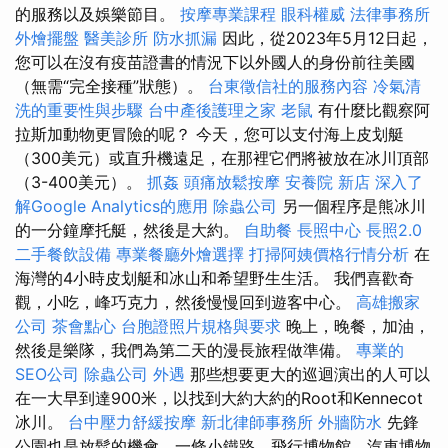
的服務以及娛樂節目。
按摩專業課程
眼科權威
法律事務所
外燴擺盤
醫美診所
防水抓漏
因此，從2023年5月12日起，
您可以在沒有疫苗證書的情況下以外國人的身份前往美國
（無需“完全接種”狀態）。
台東徵信社的服務內容
冷氣清
洗的重要性與步驟
台中產後護理之家
老鼠
有什麼比觀察阿
拉斯加動物更冒險的呢？ 今天，您可以支付海上皮划艇
（300美元）或直升機遠足，在那裡它們將被放在冰川頂部
（3-400美元）。
抓姦
頭痛放鬆按摩
安養院 新店
深入了
解Google Analytics的應用
除蟲公司
另一個程序是熊冰川
的一分鐘摩托艇，然後是大約。
自助餐
長照中心
長照2.0
二手餐飲設備
專業餐廳外燴選擇
打掃阿姨價格行情分析
在
海灣的4小時皮划艇和冰山和希望野生生活。 我們喜歡奇
觀，小吃，峰巧克力，然後慢慢回到遊客中心。
高雄搬家
公司
茶會點心
台胞證照片規格與要求
晚上，晚餐，加油，
然後是樂隊，我們為第二天的漫長旅程做準備。
專業的
SEO公司
除蟲公司
外遇
那些想要更大的巡迴演出的人可以
在一大早到達900米，以找到大約大約的Root和Kennecot
冰川。
台中壓力舒緩按摩
新北律師事務所
外牆防水
先鋒
公園也是放鬆的機會，一條小鐵路，飛行博物館，汽車博物