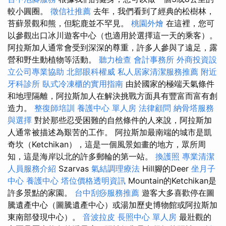
較小圓圈。
徵信社推薦
去年，我們看到了經典的松樹林，
苔蘚景觀和熊，但駝鹿並不罕見。
桃園外燴
在這裡，您可
以參觀出口冰川遊客中心（也適用於選擇這一天的乘客）。
阿拉斯加人通常會受到深深的尊重，許多人參與了遠足，露
營和野生動植物等活動。
聽力檢查
會計事務所
外商投資設
立公司專業協助
北部眼科權威
私人居家清潔服務推薦
附近
牙科診所
臥式冷凍櫃的實用指南
由於國家的極端天氣條件
和地理隔離，阿拉斯加人在解決挑戰方面具有豐富而富有創
造力。
整復師培訓
養護中心 單人房
法律顧問
納骨塔服務
與選擇
對於那些忍受困難的自然條件的人來說，阿拉斯加
人通常被描述為艱苦的工作。 阿拉斯加最南端的城市是凱
奇坎（Ketchikan），這是一個風景如畫的地方，眾所周
知，這是海岸以北的許多郵輪的第一站。
換護照
專業清潔
人員服務介紹
Szarvas
氣結調理療法
Hill腳的Deer
坐月子
中心
養護中心
塔位價格透明資訊
Mountain的Ketchikan是
許多景點的家園。
台中刮痧服務推薦
遊客大多喜歡停在圖
騰遺產中心（圖騰遺產中心）或湯加歷史博物館或阿拉斯加
東南部發現中心）。
音波拉皮
長照中心 單人房
最壯觀的