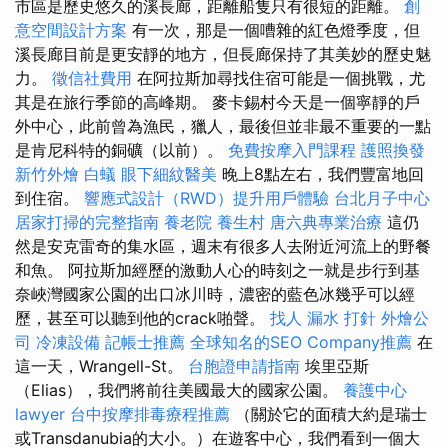
市區是歷史悠久的溪長廊，距離船隻只有很短的距離。
創
意空間設計方案
有一次，那是一個嘈雜的紅色燈季度，但
溪長廊目前是更安靜的地方，但長廊保持了其美妙的歷史魅
力。
徵信社費用
在阿拉斯加尋找住宿可能是一個挑戰，尤
其是在旅行季節的高峰期。 麥卡錫村今天是一個寧靜的戶
外中心，此前曾為漁民，獵人，最後但並非最不重要的一點
是肯尼科特的銅礦（以前）。
免費按摩入門課程
護照換發
新竹外燴
白蟻
眼下細紋醫美
晚上8點左右，我們豐富地回
到住宿。
響應式設計（RWD）提升用戶體驗
台北月子中心
居家打掃的完整指南
養老院
養生村
唐六典專業治療
這仍
然是安克雷奇的集水區，週末有很多人去附近河流上的野餐
和魚。 阿拉斯加經歷的激動人心的時刻之一就是步行到基
奈峽灣國家公園的出口冰川時，濃密的藍色冰幾乎可以經
歷，甚至可以聽到他的crack啪聲。
找人
漏水 打針
外燴公
司
冷凍設備
記帳士推薦
全球知名的SEO Company推薦
在
這一天，Wrangell-St。
台胞證申請指南
埃里亞斯
（Elias），我們將前往美國最大的國家公園。
養護中心
lawyer
台中按摩排毒療程推薦
（關於它的面積大約是瑞士
或Transdanubia的大小。）在遊客中心，我們看到一個大