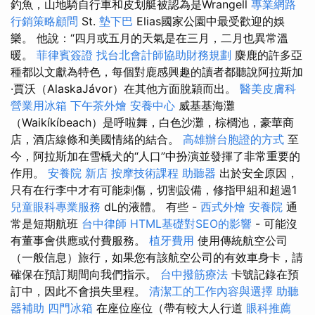
釣魚，山地騎自行車和皮划艇被認為是Wrangell
專業網路
行銷策略顧問
St.
墊下巴
Elias國家公園中最受歡迎的娛
樂。 他說：“四月或五月的天氣是在三月，二月也異常溫
暖。
菲律賓簽證
找台北會計師協助財務規劃
麋鹿的許多亞
種都以文獻為特色，每個對鹿感興趣的讀者都聽說阿拉斯加
·賈沃（AlaskaJávor）在其他方面脫穎而出。
醫美皮膚科
營業用冰箱
下午茶外燴
安養中心
威基基海灘
（Waikíkíbeach）是呼啦舞，白色沙灘，棕櫚池，豪華商
店，酒店線條和美國情緒的結合。
高雄辦台胞證的方式
至
今，阿拉斯加在雪橇犬的“人口”中扮演並發揮了非常重要的
作用。
安養院 新店
按摩技術課程
助聽器
出於安全原因，
只有在行李中才有可能刺傷，切割設備，修指甲組和超過1
兒童眼科專業服務
dL的液體。 有些 -
西式外燴
安養院
通
常是短期航班
台中律師
HTML基礎對SEO的影響
- 可能沒
有董事會供應或付費服務。
植牙費用
使用傳統航空公司
（一般信息）旅行，如果您有該航空公司的有效車身卡，請
確保在預訂期間向我們指示。
台中撥筋療法
卡號記錄在預
訂中，因此不會損失里程。
清潔工的工作內容與選擇
助聽
器補助
四門冰箱
在座位座位（帶有較大人行道
眼科推薦