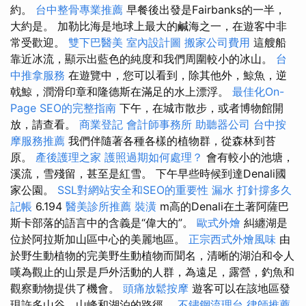
約。
台中整骨專業推薦
早餐後出發是Fairbanks的一半，
大約是。 加勒比海是地球上最大的鹹海之一，在遊客中非
常受歡迎。
雙下巴醫美
室內設計圖
搬家公司費用
這艘船
靠近冰流，顯示出藍色的純度和我們周圍較小的冰山。
台
中推拿服務
在遊覽中，您可以看到，除其他外，鯨魚，逆
戟鯨，潤滑印章和隆德斯在滿足的水上漂浮。
最佳化On-
Page SEO的完整指南
下午，在城市散步，或者博物館開
放，請查看。
商業登記
會計師事務所
助聽器公司
台中按
摩服務推薦
我們伴隨著各種各樣的植物群，從森林到苔
原。
產後護理之家
護照過期如何處理？
會有較小的池塘，
溪流，雪殘留，甚至是紅雪。 下午早些時候到達Denali國
家公園。
SSL對網站安全和SEO的重要性
漏水 打針撐多久
記帳
6.194
醫美診所推薦
裝潢
m高的Denali在土著阿薩巴
斯卡部落的語言中的含義是“偉大的”。
歐式外燴
糾纏湖是
位於阿拉斯加山區中心的美麗地區。
正宗西式外燴風味
由
於野生動植物的完美野生動植物而聞名，清晰的湖泊和令人
嘆為觀止的山景是戶外活動的人群，為遠足，露營，釣魚和
觀察動物提供了機會。
頭痛放鬆按摩
遊客可以在該地區發
現許多山谷，山峰和湖泊的路徑。
不鏽鋼流理台
律師推薦