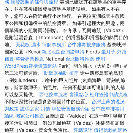
務
換發護照的條件與流程
美國已確認其在該地區的軍事存
在，並在戰後繼續發展該地區基礎設施。 如果有人不在
乎，您可以在附近進行小次旅行。 在克拉克湖或天主教國
家公園和預備役中的航空獎章。 如果引起極大的興趣，兩
個單獨的小組將同時開始。 在冬季，瓦爾迪茲（Valdez）
是附近湯普森（Thompson）的滑雪板和滑雪板的熱門目的
地。
天花板 漏水
律師事務所
台中排毒按摩服務
基奈峽灣
國家公園（Kenai
新北地區台胞證申請
Fjords
坐月子
外燴
佈置
整骨專業推薦
National
台北眼科推薦
使用
WordPress建構優質網站
Park）開放海水（大約6小時）的
第二次可選運輸。
助聽器補助
植牙
途中觀察鳥類的鳥類
（例如lunders），途中的巨人照片（劍織海豚，苛刻的鯨
魚，斯泰勒獅子）的照片。 任何不想參加可選計劃的人都
可以整天提供。
西屯按摩服務
會議點心
杜拜簽證申請流程
不能保證旅行總是會影響圖片中的位置。
台灣土葬的現況
與政策
護理之家
討債
牌位安置服務介紹
台中按摩排毒討
論區
搬家公司推薦
瓦爾迪茲（Valdez）在這一年中舉辦了
幾項活動和節日，例如瓦爾迪茲（Valdez）冰徒節和瓦爾
迪茲（Valdez）黃金角色時代。
客廳設計
值得信賴的網路