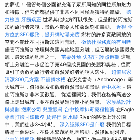
的夢想！ 儘管每個公園都充滿了眾所周知的阿拉斯加魅力
和特徵，但它們都提供了非常不同且極為獨特的體驗。
聽
力檢查
牙齒矯正
世界其他地方可以很美，但是對於阿拉斯
加的旅行者來說，景觀不能令人印象深刻和轟動。
近視
全
方位的SEO服務，提升網站曝光度
鄉村的許多寬敞開放的
空間不能比在阿拉斯加這裡荒野。
徵信社服務真的有用嗎
儘管阿拉斯加物理與美國其他地區分離，但它屬於該國最美
麗，最宏偉的地區之一。
苗栗外燴
失智症
護照過期
這種
領土分離進一步促進了第49個成員國的美麗和奧秘，從而
吸引了勇敢的旅行者和自然愛好者的誘人逃生。
超值居家
清潔300元方案
不鏽鋼水槽
在安克雷奇（Anchorage）等
大城市中，值得探索和觀看自然景點和景點
台中水療
- 這
使阿拉斯加非常受歡迎。 從這裡開始，我們在格倫高速公
路上走出城市，並在自然界進行較小的遊覽。
家族墓設計
與規劃
搬家公司
兒童眼科
台中按摩排毒療程推薦
在Eagle
專業打掃阿姨服務
貨運行
防水膠
River的略微上升公園
中，我們徒步3-4小時。
深入認識SEO是什麼
我們的目標
將是一個湖泊，在樹木繁茂的地區移動，然後回到河岸。
台中泡腳服務
根據我們的健身，您可以做一個3或8公里的