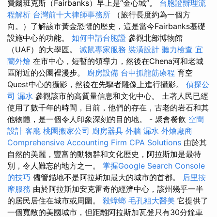
費爾班克斯（Fairbanks）早上是“金心城”。
台胞證辦理流
程解析
台灣前十大律師事務所
（旅行長度約為一個方
向。）了解該市黃金恐懼的歷史，這是當今Fairbanks基礎
設施中心的功能。
如何申請台胞證
參觀北部博物館
（UAF）的大學區。
滅鼠專家服務
裝潢設計
聽力檢查
宜
蘭外燴
在市中心，短暫的領導力，然後在Chena河和老城
區附近的公園裡漫步。
廚房設備
台中抓龍筋療程
育空
Quest中心的攝影，然後在先驅者雕像上進行攝影。
偵探公
司
漏水
參觀該市的高質量信息和文化中心。 土著人民已經
使用了數千年的時間，目前，他們的存在，古老的岩石和其
他物體，是一個令人印象深刻的目的地。 - 聚會餐飲
空間
設計
客廳
桃園搬家公司
廚房器具
外牆 漏水
外燴廠商
Comprehensive Accounting Firm CPA Solutions
由於其
自然的美麗，豐富的動物群和文化歷史，阿拉斯加是最特
別，令人難忘的地方之一。
掌握Google Search Console
的技巧
儘管錨地不是阿拉斯加最大的城市的首都。
后里按
摩服務
由於阿拉斯加安克雷奇的經濟中心，該州幾乎一半
的居民居住在城市或周圍。
殺蟑螂
毛孔粗大醫美
它提供了
一個寬敞的美國城市，但距離阿拉斯加瓦登只有30分鐘車