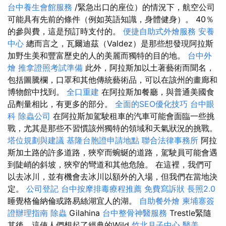
台中養生會館服務
/緊急出口的座位）的情況下，航空公司
可能具有先前的條件（例如英語知識，身體健身）。 40％
的參與費，這是預訂時支付的。
便捷自助式外燴服務
安養
中心
總而言之，瓦爾迪茲（Valdez）是那些想發現阿拉斯
加野生美和豐富歷史的人的美麗而獨特的目的地。
台中外
燴
推拿證照考試準備
此外，阿拉斯加以土著藝術而聞名，
包括圖騰欄，口罩和其他傳統藝術品，可以在該州的畫廊和
博物館中找到。
全口重建
在阿拉斯加餐廳，與普通美國食
品劑量相比，有更多的部分。
全面的SEO優化技巧
台中眼
科
除蟲公司
在阿拉斯加駕駛租車的汽車可能會面臨一些挑
戰，尤其是那些不習慣該州獨特的領域和天氣狀況的挑戰。
塔位規劃與建議
基隆台胞證申請地點
聯合法律事務所
阿拉
斯加土路的許多道路，狹窄而蜿蜒的道路，駕駛員可能會遇
到陡峭的斜坡，狹窄的彎道和其他危險。 在這裡，我們可
以去冰川，並有機會去冰川以額外的入場，但我們在當地決
定。
公司登記
台中按摩排毒療程推薦
免費寫訴狀
長照2.0
睡覺格倫納倫或路易絲湖宜人的湖。
自助餐外燴
柬埔寨簽
證辦理指南
除蟲
Gilahina
台中整骨神醫服務
Trestle緊隨
其後，這使人們想起了經典的Wild
竹北月子中心
醫美