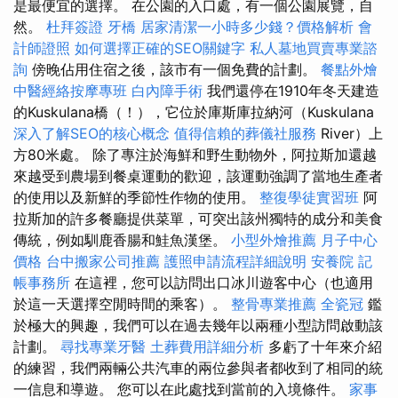
是最便宜的選擇。 在公園的入口處，有一個公園展覽，自
然。
杜拜簽證
牙橋
居家清潔一小時多少錢？價格解析
會
計師證照
如何選擇正確的SEO關鍵字
私人墓地買賣專業諮
詢
傍晚佔用住宿之後，該市有一個免費的計劃。
餐點外燴
中醫經絡按摩專班
白內障手術
我們還停在1910年冬天建造
的Kuskulana橋（！），它位於庫斯庫拉納河（Kuskulana
深入了解SEO的核心概念
值得信賴的葬儀社服務
River）上
方80米處。 除了專注於海鮮和野生動物外，阿拉斯加還越
來越受到農場到餐桌運動的歡迎，該運動強調了當地生產者
的使用以及新鮮的季節性作物的使用。
整復學徒實習班
阿
拉斯加的許多餐廳提供菜單，可突出該州獨特的成分和美食
傳統，例如馴鹿香腸和鮭魚漢堡。
小型外燴推薦
月子中心
價格
台中搬家公司推薦
護照申請流程詳細說明
安養院
記
帳事務所
在這裡，您可以訪問出口冰川遊客中心（也適用
於這一天選擇空閒時間的乘客）。
整骨專業推薦
全瓷冠
鑑
於極大的興趣，我們可以在過去幾年以兩種小型訪問啟動該
計劃。
尋找專業牙醫
土葬費用詳細分析
多虧了十年來介紹
的練習，我們兩輛公共汽車的兩位參與者都收到了相同的統
一信息和導遊。 您可以在此處找到當前的入境條件。
家事