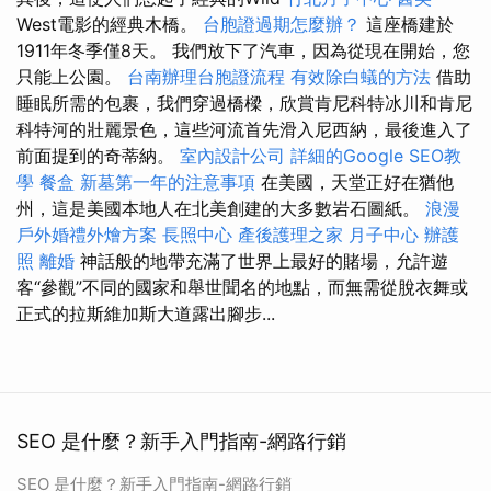
West電影的經典木橋。
台胞證過期怎麼辦？
這座橋建於
1911年冬季僅8天。 我們放下了汽車，因為從現在開始，您
只能上公園。
台南辦理台胞證流程
有效除白蟻的方法
借助
睡眠所需的包裹，我們穿過橋樑，欣賞肯尼科特冰川和肯尼
科特河的壯麗景色，這些河流首先滑入尼西納，最後進入了
前面提到的奇蒂納。
室內設計公司
詳細的Google SEO教
學
餐盒
新墓第一年的注意事項
在美國，天堂正好在猶他
州，這是美國本地人在北美創建的大多數岩石圖紙。
浪漫
戶外婚禮外燴方案
長照中心
產後護理之家 月子中心
辦護
照
離婚
神話般的地帶充滿了世界上最好的賭場，允許遊
客“參觀”不同的國家和舉世聞名的地點，而無需從脫衣舞或
正式的拉斯維加斯大道露出腳步...
SEO 是什麼？新手入門指南-網路行銷
SEO 是什麼？新手入門指南-網路行銷