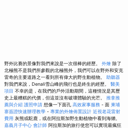
野外比賽的景像對我們來說是一次很棒的經歷。
外燴
除了
北極熊不是我們所參觀的北極熊外，我們可以在野外和安克
雷奇的主要道路之一看到所有偉大的野生動植物。
助聽器
對我們來說，Denali雪山峰的飛行也是終生的經歷。
醫美
項目
不幸的是，在我們的戶外活動期間，這種情況是其歷
史上最糟糕的代價，但這並沒有破壞體驗的光芒。
推拿推
薦與介紹
護照申請
想像一下面孔
高效家事服務
- 面
柬埔
寨簽證快速辦理教學
-
專業的外燴佈置設計
近視老花雷射
費用
灰熊或駝鹿，或在阿拉斯加野生動植物中看到海獺。
嘉義月子中心
會計師
阿拉斯加的旅行使您可以實現最瘋狂