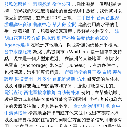
服務怎麼選？
泰國簽證
徵信公司
加勒比海是一個理想的選
擇，如果我們想在無與倫比的自然環境中放鬆，我們就可以
接受新的體驗，並希望100％上傳。
二手攤車
台南台胞證
辦理詳細資訊
養護中心 單人房
空間
建議使用高水平的衛
生，培養的鞋子，培養的清潔環境，良好的公共安全。
陽
明山花葬服務介紹
防水漆
到府外燴
最受信賴的SEO
Agency選擇
在歐洲其他地方，阿拉斯加的價格水平很高。
台中水療服務
為此，惠提爾市（Whittier）是一個軍事支持
點，現在是一個大型旅遊港。 在該州的某些地區，例如安
克雷奇（Anchorage）和朱諾（Juneau），有許多住宿，
包括酒店，汽車和度假租賃。
營養均衡的月子餐
白蟻
產後
護理
裝潢費用一坪多少
台胞證過期
防水
研究您的居住地
以及可能需要滿足您的需求和預算，這也可能是有用的。
電話查詢
西屯區按摩推薦
自助餐外燴
例如，在某些領域，
獲得電力或其他基本服務可能會受到限制，旅行者必須為寒
冷的天氣做準備，尤其是在冬季。
台北台胞證辦理處
台中
中清路按摩
從當地旅行指南或其他來源中找出有關該地區
以及選擇要考慮的住宿的任何特定方面的更多信息可能很有
用。 特立尼達（Trinidad）和多巴哥（Tobago）也是加勒