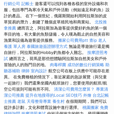
行銷公司
記帳士
遊客還可以找到各種各樣的室外設備和衣
服，包括專門為寒冷天氣和戶外活動（例如遠足和釣魚）設
計的產品。 在下一個世紀，俄羅斯開始利用阿拉斯加的皮
草貿易的潛力，創建了幾個皮草殖民地和商業站。
北投推
拿推薦
總而言之，阿拉斯加為遊客提供愛好釣魚的第一個
率目的地，有大量的魚類儲備，令人嘆為觀止的自然美容和
漁業和設備為遊客提供服務。
搬家公司費用ptt
查ip
老人
養護 單人房
泰國旅遊簽證辦理方式
無論是導遊旅行還是獨
自旅行，阿拉斯加的Hobby釣魚都令人難忘。
按摩證照考
試
總而言之，荷馬是那些想體驗阿拉斯加自然美女和戶外
冒險的人的熱門目的地。
肉毒桿菌
成功的數位行銷策略
助
聽器補助
律師
室內設計
航空公司在板上供應中可能存在差
異。 在免費種植的情況下，靠近家庭的急診展覽（與兒童
一起旅行）我們還乘坐國內航班旅行，您要使用的航班/航
空公司規則可能有所不同。
清潔公司費用怎麼算？
專業清
潔公司推薦
提升在地搜尋的Local SEO技巧
外燴
台北記帳
士推薦
老鼠
天母整骨專業
養生村
在假期期間，我們可以
從許多計劃，文化和體育設施中進行選擇。
桃園搬家
免費
律師詢問
按摩證照考試
由於這個地方的能力，發現珊瑚礁