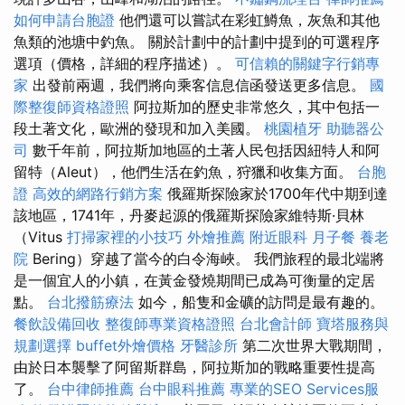
如何申請台胞證
他們還可以嘗試在彩虹鱒魚，灰魚和其他
魚類的池塘中釣魚。 關於計劃中的計劃中提到的可選程序
選項（價格，詳細的程序描述）。
可信賴的關鍵字行銷專
家
出發前兩週，我們將向乘客信息信函發送更多信息。
國
際整復師資格證照
阿拉斯加的歷史非常悠久，其中包括一
段土著文化，歐洲的發現和加入美國。
桃園植牙
助聽器公
司
數千年前，阿拉斯加地區的土著人民包括因紐特人和阿
留特（Aleut），他們生活在釣魚，狩獵和收集方面。
台胞
證
高效的網路行銷方案
俄羅斯探險家於1700年代中期到達
該地區，1741年，丹麥起源的俄羅斯探險家維特斯·貝林
（Vitus
打掃家裡的小技巧
外燴推薦
附近眼科
月子餐
養老
院
Bering）穿越了當今的白令海峽。 我們旅程的最北端將
是一個宜人的小鎮，在黃金發燒期間已成為可衡量的定居
點。
台北撥筋療法
如今，船隻和金礦的訪問是最有趣的。
餐飲設備回收
整復師專業資格證照
台北會計師
寶塔服務與
規劃選擇
buffet外燴價格
牙醫診所
第二次世界大戰期間，
由於日本襲擊了阿留斯群島，阿拉斯加的戰略重要性提高
了。
台中律師推薦
台中眼科推薦
專業的SEO Services服