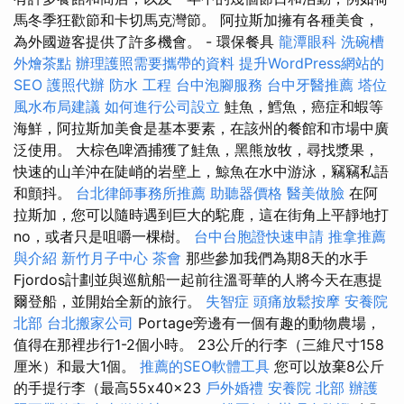
馬冬季狂歡節和卡切馬克灣節。 阿拉斯加擁有各種美食，
為外國遊客提供了許多機會。 - 環保餐具
龍潭眼科
洗碗槽
外燴茶點
辦理護照需要攜帶的資料
提升WordPress網站的
SEO
護照代辦
防水 工程
台中泡腳服務
台中牙醫推薦
塔位
風水布局建議
如何進行公司設立
鮭魚，鱈魚，癌症和蝦等
海鮮，阿拉斯加美食是基本要素，在該州的餐館和市場中廣
泛使用。 大棕色啤酒捕獲了鮭魚，黑熊放牧，尋找漿果，
快速的山羊沖在陡峭的岩壁上，鯨魚在水中游泳，竊竊私語
和顫抖。
台北律師事務所推薦
助聽器價格
醫美做臉
在阿
拉斯加，您可以隨時遇到巨大的駝鹿，這在街角上平靜地打
no，或者只是咀嚼一棵樹。
台中台胞證快速申請
推拿推薦
與介紹
新竹月子中心
茶會
那些參加我們為期8天的水手
Fjordos計劃並與巡航船一起前往溫哥華的人將今天在惠提
爾登船，並開始全新的旅行。
失智症
頭痛放鬆按摩
安養院
北部
台北搬家公司
Portage旁邊有一個有趣的動物農場，
值得在那裡步行1-2個小時。 23公斤的行李（三維尺寸158
厘米）和最大1個。
推薦的SEO軟體工具
您可以放棄8公斤
的手提行李（最高55x40x23
戶外婚禮
安養院 北部
辦護