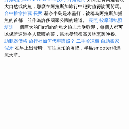
大自然或釣魚，那麼在阿拉斯加旅行中絕對值得訪問荷馬。
台中推拿推薦
長照
基奈半島是本壘打，被稱為阿拉斯加捕
魚的首都，並作為許多國家公園的通道。
長照
按摩師執照
培訓
一個巨大的Flatfish釣魚之旅非常受歡迎，每個人都可
以保證這道令人驚嘆的菜，當地餐館很高興地烹製晚餐。
助聽器價格
旅行社如何代辦護照？
二手冷凍櫃
自助搬家
假牙
在早上出發時，前往庫珀的著陸，半島smooter和漂
流天堂。