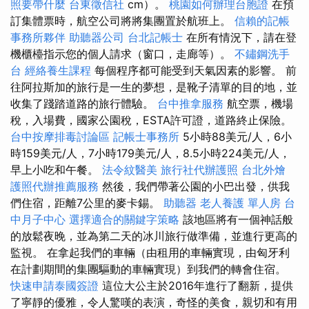
照要帶什麼
台東徵信社
cm）。
桃園如何辦理台胞證
在預
訂集體票時，航空公司將將集團置於航班上。
信賴的記帳
事務所夥伴
助聽器公司
台北記帳士
在所有情況下，請在登
機櫃檯指示您的個人請求（窗口，走廊等）。
不鏽鋼洗手
台
經絡養生課程
每個程序都可能受到天氣因素的影響。 前
往阿拉斯加的旅行是一生的夢想，是靴子清單的目的地，並
收集了踐踏道路的旅行體驗。
台中推拿服務
航空票，機場
稅，入場費，國家公園稅，ESTA許可證，道路終止保險。
台中按摩排毒討論區
記帳士事務所
5小時88美元/人，6小
時159美元/人，7小時179美元/人，8.5小時224美元/人，
早上小吃和午餐。
法令紋醫美
旅行社代辦護照
台北外燴
護照代辦推薦服務
然後，我們帶著公園的小巴出發，供我
們住宿，距離7公里的麥卡錫。
助聽器
老人養護 單人房
台
中月子中心
選擇適合的關鍵字策略
該地區將有一個神話般
的放鬆夜晚，並為第二天的冰川旅行做準備，並進行更高的
監視。 在拿起我們的車輛（由租用的車輛實現，由匈牙利
在計劃期間的集團驅動的車輛實現）到我們的轉會住宿。
快速申請泰國簽證
這位大公主於2016年進行了翻新，提供
了寧靜的優雅，令人驚嘆的表演，奇怪的美食，親切和有用