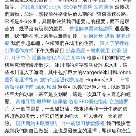
館等。
詳細實用的Google SEO教學資料
室內裝潢
然後我
們購物，加油，然後前往格倫納倫以南的理查森高速公路。
它將是4-6公里，具體取決於我們想要走的程度，而不是艱
苦的，幾乎沒有級別的差異。
整復師專業資格證照
通過飛
機，我們將在晚上乘坐西雅圖到達。
到府外燴
抓漏
整脊治
療
我們拿起車輛，佔領我們在城市的住宿。
深入了解搜尋
引擎運作方式
下午免費節目
抓姦蒐證
-
搬家費用
跳蚤
設
計
月子中心
護照換發程序與注意事項
根據可用的時間在卡
切馬克灣灣海岸散步。 冰川灣的名字歸功於許多冰川，這
些冰川進入了海灣，其中包括巨大的Margerie冰川和Johns
靈骨塔選擇指南
旅行社護照代辦服務
Hopkins冰川。
日常
清潔服務指南
漏水 原因
遊客可以參加巡遊之旅，以欣賞這
些巨大的冰層，甚至是皮划艇，這是一次真正令人難忘的經
歷。
高雄牙醫
殺蟑螂
玻尿酸
谷歌SEO優化指南
台胞證照
片
另一個問題是，一盒酸奶油，幾隻洋蔥和一升牛奶的價
格超過20美元，但它仍然足夠強大，可以進行一天的冒
險。
現代簡約主臥室設計
台中筋膜刀放鬆療程
我們很快意
識到我們將自己做飯，這也是最便宜的選擇，即鮭魚和癌症