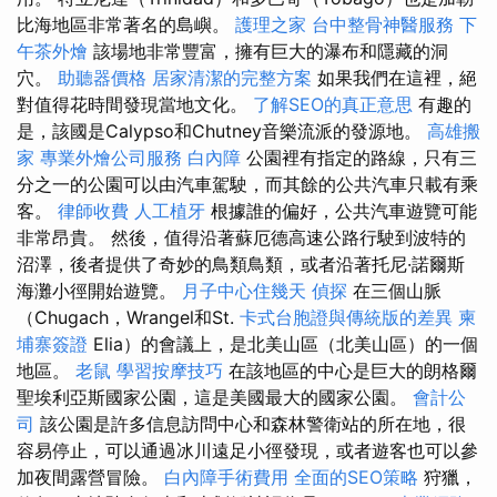
比海地區非常著名的島嶼。
護理之家
台中整骨神醫服務
下
午茶外燴
該場地非常豐富，擁有巨大的瀑布和隱藏的洞
穴。
助聽器價格
居家清潔的完整方案
如果我們在這裡，絕
對值得花時間發現當地文化。
了解SEO的真正意思
有趣的
是，該國是Calypso和Chutney音樂流派的發源地。
高雄搬
家
專業外燴公司服務
白內障
公園裡有指定的路線，只有三
分之一的公園可以由汽車駕駛，而其餘的公共汽車只載有乘
客。
律師收費
人工植牙
根據誰的偏好，公共汽車遊覽可能
非常昂貴。 然後，值得沿著蘇厄德高速公路行駛到波特的
沼澤，後者提供了奇妙的鳥類鳥類，或者沿著托尼·諾爾斯
海灘小徑開始遊覽。
月子中心住幾天
偵探
在三個山脈
（Chugach，Wrangel和St.
卡式台胞證與傳統版的差異
柬
埔寨簽證
Elia）的會議上，是北美山區（北美山區）的一個
地區。
老鼠
學習按摩技巧
在該地區的中心是巨大的朗格爾
聖埃利亞斯國家公園，這是美國最大的國家公園。
會計公
司
該公園是許多信息訪問中心和森林警衛站的所在地，很
容易停止，可以通過冰川遠足小徑發現，或者遊客也可以參
加夜間露營冒險。
白內障手術費用
全面的SEO策略
狩獵，