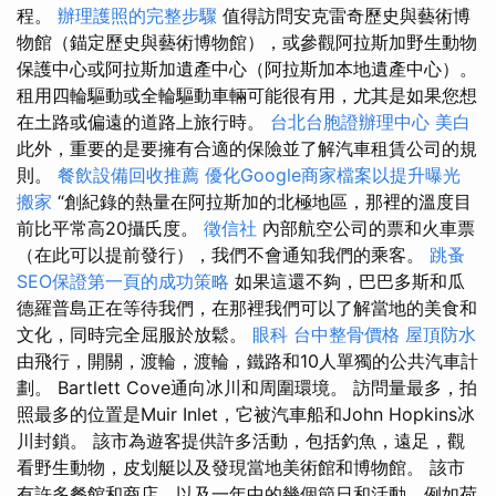
程。
辦理護照的完整步驟
值得訪問安克雷奇歷史與藝術博
物館（錨定歷史與藝術博物館），或參觀阿拉斯加野生動物
保護中心或阿拉斯加遺產中心（阿拉斯加本地遺產中心）。
租用四輪驅動或全輪驅動車輛可能很有用，尤其是如果您想
在土路或偏遠的道路上旅行時。
台北台胞證辦理中心
美白
此外，重要的是要擁有合適的保險並了解汽車租賃公司的規
則。
餐飲設備回收推薦
優化Google商家檔案以提升曝光
搬家
“創紀錄的熱量在阿拉斯加的北極地區，那裡的溫度目
前比平常高20攝氏度。
徵信社
內部航空公司的票和火車票
（在此可以提前發行），我們不會通知我們的乘客。
跳蚤
SEO保證第一頁的成功策略
如果這還不夠，巴巴多斯和瓜
德羅普島正在等待我們，在那裡我們可以了解當地的美食和
文化，同時完全屈服於放鬆。
眼科
台中整骨價格
屋頂防水
由飛行，開關，渡輪，渡輪，鐵路和10人單獨的公共汽車計
劃。 Bartlett Cove通向冰川和周圍環境。 訪問量最多，拍
照最多的位置是Muir Inlet，它被汽車船和John Hopkins冰
川封鎖。 該市為遊客提供許多活動，包括釣魚，遠足，觀
看野生動物，皮划艇以及發現當地美術館和博物館。 該市
有許多餐館和商店，以及一年中的幾個節日和活動，例如荷