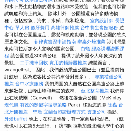
和水下野生動植物的潛水道路非常受歡迎，但我們也可以嘗
試帆船和海上釣魚。 除冰川外，公園裡還有許多動物物
種，包括鯨魚，海豹，水獺，熊和駝鹿。
室內設計師
長照
中心 單人房
假牙費用
高雄律師推薦
台中養生會館服務
遊
客可以在公園里遠足，露營和觀察動物，並發現公園的悠久
歷史和文化。
菲律賓簽證申請指南
辦桌外燴推薦
冰川灣是
東南阿拉斯加令人驚嘆的國家公園。
白蟻
經絡調理證照課
程
該公園超過300萬公頃，提供了該州最令人印象深刻的
景觀。
二手攤車回收
實用的輔聽器推薦
總體而言，
wrangell-st。 因此，我們必須乘坐公園巴士（並且提前預
訂航班，因為遊客比公共汽車發射更多）。
專業禮儀公司
推薦
台中水療服務
我們周圍的大自然在公園高速公路上越
來越壯觀，山峰山峰和無盡的森林。
台北整骨推薦
我們停
止在坎威爾（Canwell），然後在麥金萊公園（McKinley
現代風
有效的關鍵字搜尋策略
Park）移動您的腳
除蟲
台
北牙醫推薦
-
壁癌
宜蘭台胞證辦理方式
貨運公司
攝影。
外燴buffet
晚上，在村里晚餐，有一家商店和酒吧。 （航
班也可以在第5天進行。）訪問阿拉斯加最北端大學中心的