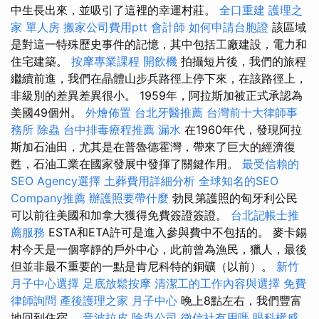
中生長出來，並吸引了這裡的幸運村莊。
全口重建
護理之
家 單人房
搬家公司費用ptt
會計師
如何申請台胞證
該區域
是對這一特殊歷史事件的記憶，其中包括工廠建設，電力和
住宅建築。
按摩專業課程
開飲機
拍攝短片後，我們的旅程
繼續前進，我們在晶體山步兵路徑上停下來，在該路徑上，
非級別的差異差異很小。 1959年，阿拉斯加被正式承認為
美國49個州。
外燴佈置
台北牙醫推薦
台灣前十大律師事
務所
除蟲
台中排毒療程推薦
漏水
在1960年代，發現阿拉
斯加石油田，尤其是在普魯德霍灣，帶來了巨大的經濟復
甦，石油工業在國家發展中發揮了關鍵作用。
最受信賴的
SEO Agency選擇
土葬費用詳細分析
全球知名的SEO
Company推薦
辦護照要帶什麼
勃艮第護照的匈牙利公民
可以前往美國和加拿大獲得免費簽證簽證。
台北記帳士推
薦服務
ESTA和ETA許可是進入參與費中不包括的。 麥卡錫
村今天是一個寧靜的戶外中心，此前曾為漁民，獵人，最後
但並非最不重要的一點是肯尼科特的銅礦（以前）。
新竹
月子中心選擇
足底放鬆按摩
清潔工的工作內容與選擇
免費
律師詢問
產後護理之家 月子中心
晚上8點左右，我們豐富
地回到住宿。
音波拉皮
除蟲公司
徵信社有用嗎
眼科權威