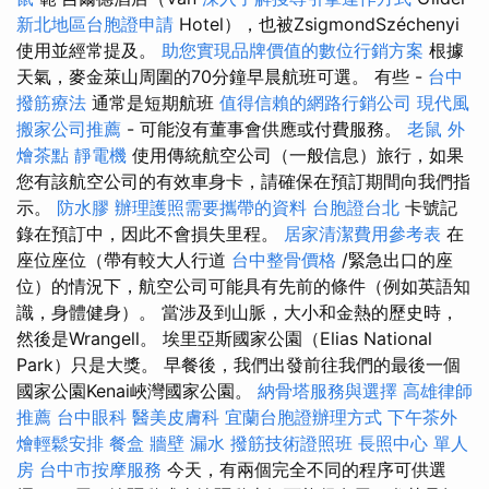
新北地區台胞證申請
Hotel），也被ZsigmondSzéchenyi
使用並經常提及。
助您實現品牌價值的數位行銷方案
根據
天氣，麥金萊山周圍的70分鐘早晨航班可選。 有些 -
台中
撥筋療法
通常是短期航班
值得信賴的網路行銷公司
現代風
搬家公司推薦
- 可能沒有董事會供應或付費服務。
老鼠
外
燴茶點
靜電機
使用傳統航空公司（一般信息）旅行，如果
您有該航空公司的有效車身卡，請確保在預訂期間向我們指
示。
防水膠
辦理護照需要攜帶的資料
台胞證台北
卡號記
錄在預訂中，因此不會損失里程。
居家清潔費用參考表
在
座位座位（帶有較大人行道
台中整骨價格
/緊急出口的座
位）的情況下，航空公司可能具有先前的條件（例如英語知
識，身體健身）。 當涉及到山脈，大小和金熱的歷史時，
然後是Wrangell。 埃里亞斯國家公園（Elias National
Park）只是大獎。 早餐後，我們出發前往我們的最後一個
國家公園Kenai峽灣國家公園。
納骨塔服務與選擇
高雄律師
推薦
台中眼科
醫美皮膚科
宜蘭台胞證辦理方式
下午茶外
燴輕鬆安排
餐盒
牆壁 漏水
撥筋技術證照班
長照中心 單人
房
台中市按摩服務
今天，有兩個完全不同的程序可供選