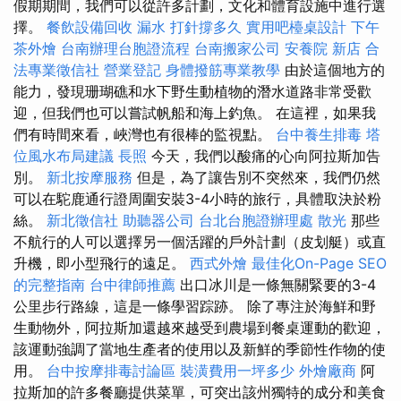
假期期間，我們可以從許多計劃，文化和體育設施中進行選
擇。
餐飲設備回收
漏水 打針撐多久
實用吧檯桌設計
下午
茶外燴
台南辦理台胞證流程
台南搬家公司
安養院 新店
合
法專業徵信社
營業登記
身體撥筋專業教學
由於這個地方的
能力，發現珊瑚礁和水下野生動植物的潛水道路非常受歡
迎，但我們也可以嘗試帆船和海上釣魚。 在這裡，如果我
們有時間來看，峽灣也有很棒的監視點。
台中養生排毒
塔
位風水布局建議
長照
今天，我們以酸痛的心向阿拉斯加告
別。
新北按摩服務
但是，為了讓告別不突然來，我們仍然
可以在駝鹿通行證周圍安裝3-4小時的旅行，具體取決於粉
絲。
新北徵信社
助聽器公司
台北台胞證辦理處
散光
那些
不航行的人可以選擇另一個活躍的戶外計劃（皮划艇）或直
升機，即小型飛行的遠足。
西式外燴
最佳化On-Page SEO
的完整指南
台中律師推薦
出口冰川是一條無關緊要的3-4
公里步行路線，這是一條學習踪跡。 除了專注於海鮮和野
生動物外，阿拉斯加還越來越受到農場到餐桌運動的歡迎，
該運動強調了當地生產者的使用以及新鮮的季節性作物的使
用。
台中按摩排毒討論區
裝潢費用一坪多少
外燴廠商
阿
拉斯加的許多餐廳提供菜單，可突出該州獨特的成分和美食