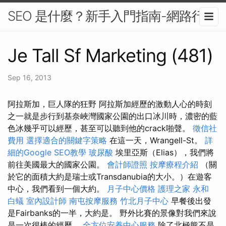
SEO 是什麼？新手入門指南-網路行銷
Je Tall Sf Marketing (481)
Sep 16, 2013
阿拉斯加，巨人隊的狂野 阿拉斯加經歷的激動人心的時刻
之一就是步行到基奈峽灣國家公園的出口冰川時，濃密的藍
色冰幾乎可以經歷，甚至可以聽到他的crack啪聲。
徵信社
費用
選擇適合的關鍵字策略
在這一天，Wrangell-St。
詳
細的Google SEO教學
玻尿酸
埃里亞斯（Elias），我們將
前往美國最大的國家公園。
會計師證照
按摩療程介紹
（關
於它的面積大約是瑞士或Transdanubia的大小。）在遊客
中心，我們看到一個大約。
月子中心價格
護理之家 永和
白蟻
室內設計師
南屯按摩服務
竹北月子中心
早餐後出發
是Fairbanks的一半，大約是。 野外比賽的景像對我們來說
是一次很棒的經歷。
全方位安養中心服務
除了北極熊不是