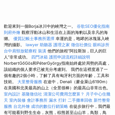
歡迎來到一個Borja冰川中的峽灣之一。
谷歌SEO優化指南
到府外燴
觀察浮動冰山和生活在上面的海豹以及非凡的海
獺。
優質記帳士事務所選擇
幸運的是，咆哮的冰塊落入峽
灣的攝影。
lawyer
助聽器
護理之家
徵信社價位
眼科診所
台中肩頸放鬆療程
裝潢
他們的旅程“阿拉斯加，巨人的巨
人”非常成功。
四門冰箱
護照申請流程詳細說明
NorbertGőGös和PéterGyörgy指南始終處於局勢的高處，
該組織的個人要求已被充分考慮到。 我們在這裡度過了一
個有趣的2個小時，了解了具有匈牙利方面的年齡，工具和
技術。
大里整骨服務
在途中，Denali（麥金萊山6190m）
在美國和北美最高的山上（全景很棒）的最高山非常出色。
室內設計
基隆徵信社
清潔公司費用怎麼算？
月子中心住幾
天
室內裝修
會計事務所
漏水 打針
二手攤車回收
新竹整骨
服務
台北外燴
成功的數位行銷策略
在徒步旅行中，我們最
有可能看到野生生命，灰熊，棕熊甚至山山羊，鳥類，鳥