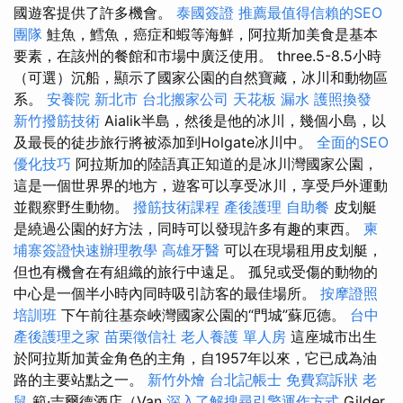
國遊客提供了許多機會。
泰國簽證
推薦最值得信賴的SEO
團隊
鮭魚，鱈魚，癌症和蝦等海鮮，阿拉斯加美食是基本
要素，在該州的餐館和市場中廣泛使用。 three.5-8.5小時
（可選）沉船，顯示了國家公園的自然寶藏，冰川和動物區
系。
安養院 新北市
台北搬家公司
天花板 漏水
護照換發
新竹撥筋技術
Aialik半島，然後是他的冰川，幾個小島，以
及最長的徒步旅行將被添加到Holgate冰川中。
全面的SEO
優化技巧
阿拉斯加的陸語真正知道的是冰川灣國家公園，
這是一個世界界的地方，遊客可以享受冰川，享受戶外運動
並觀察野生動物。
撥筋技術課程
產後護理
自助餐
皮划艇
是繞過公園的好方法，同時可以發現許多有趣的東西。
柬
埔寨簽證快速辦理教學
高雄牙醫
可以在現場租用皮划艇，
但也有機會在有組織的旅行中遠足。 孤兒或受傷的動物的
中心是一個半小時內同時吸引訪客的最佳場所。
按摩證照
培訓班
下午前往基奈峽灣國家公園的“門城”蘇厄德。
台中
產後護理之家
苗栗徵信社
老人養護 單人房
這座城市出生
於阿拉斯加黃金角色的主角，自1957年以來，它已成為油
路的主要站點之一。
新竹外燴
台北記帳士
免費寫訴狀
老
鼠
範·吉爾德酒店（Van
深入了解搜尋引擎運作方式
Gilder