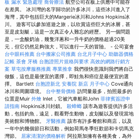
板 漏水 緊急處理
喬骨療法
航空公司在板上供應中可能存
在差異。 冰川灣的名字歸功於許多冰川，這些冰川進入了
海灣，其中包括巨大的Margerie冰川和Johns Hopkins冰
川。 遊客可以參加巡遊之旅，以欣賞這些巨大的冰層，甚
至是皮划艇，這是一次真正令人難忘的經歷。 另一個問題
是，一盒酸奶油，幾隻洋蔥和一升牛奶的價格超過20美
元，但它仍然足夠強大，可以進行一天的冒險。 - 公司宴會
台中眼科推薦
台中搬家公司推薦
台北月子中心
助聽器價格
記帳
茶會
牙橋
台胞證照片規格與要求
高效的網路行銷方
案
草屯按摩服務推薦
專業推拿
我們很快意識到我們將自己
做飯，這也是最便宜的選擇，即鮭魚和癌症是最便宜的選
擇。 Bartlett
台胞證新北
安養院 新店
月子中心
Cove通向
冰川和周圍環境。
台中整骨價格
訪問量最多，拍照最多的
位置是Muir
外燴
Inlet，它被汽車船和John
菲律賓簽證申
請指南
Hopkins冰川封鎖。
殺蟑螂
該市為遊客提供許多活
動，包括釣魚，遠足，觀看野生動物，皮划艇以及發現當地
美術館和博物館。
牙醫推薦
該市有許多餐館和商店，以及
一年中的幾個節日和活動，例如荷馬冬季狂歡節和卡切馬克
灣節。
居家清潔的價格解析
阿拉斯加擁有各種美食，為外