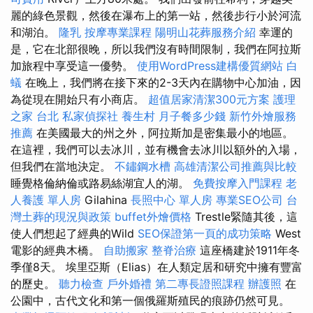
麗的綠色景觀，然後在瀑布上的第一站，然後步行小於河流
和湖泊。
隆乳
按摩專業課程
陽明山花葬服務介紹
幸運的
是，它在北部很晚，所以我們沒有時間限制，我們在阿拉斯
加旅程中享受這一優勢。
使用WordPress建構優質網站
白
蟻
在晚上，我們將在接下來的2-3天內在購物中心加油，因
為從現在開始只有小商店。
超值居家清潔300元方案
護理
之家 台北
私家偵探社
養生村
月子餐多少錢
新竹外燴服務
推薦
在美國最大的州之外，阿拉斯加是密集最小的地區。
在這裡，我們可以去冰川，並有機會去冰川以額外的入場，
但我們在當地決定。
不鏽鋼水槽
高雄清潔公司推薦與比較
睡覺格倫納倫或路易絲湖宜人的湖。
免費按摩入門課程
老
人養護 單人房
Gilahina
長照中心 單人房
專業SEO公司
台
灣土葬的現況與政策
buffet外燴價格
Trestle緊隨其後，這
使人們想起了經典的Wild
SEO保證第一頁的成功策略
West
電影的經典木橋。
自助搬家
整脊治療
這座橋建於1911年冬
季僅8天。 埃里亞斯（Elias）在人類定居和研究中擁有豐富
的歷史。
聽力檢查
戶外婚禮
第二專長證照課程
辦護照
在
公園中，古代文化和第一個俄羅斯殖民的痕跡仍然可見。