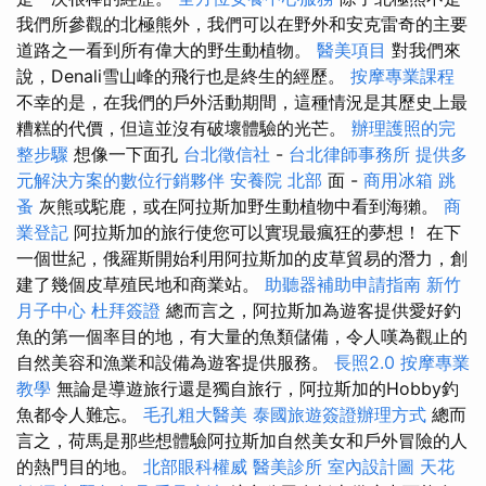
我們所參觀的北極熊外，我們可以在野外和安克雷奇的主要
道路之一看到所有偉大的野生動植物。
醫美項目
對我們來
說，Denali雪山峰的飛行也是終生的經歷。
按摩專業課程
不幸的是，在我們的戶外活動期間，這種情況是其歷史上最
糟糕的代價，但這並沒有破壞體驗的光芒。
辦理護照的完
整步驟
想像一下面孔
台北徵信社
-
台北律師事務所
提供多
元解決方案的數位行銷夥伴
安養院 北部
面 -
商用冰箱
跳
蚤
灰熊或駝鹿，或在阿拉斯加野生動植物中看到海獺。
商
業登記
阿拉斯加的旅行使您可以實現最瘋狂的夢想！ 在下
一個世紀，俄羅斯開始利用阿拉斯加的皮草貿易的潛力，創
建了幾個皮草殖民地和商業站。
助聽器補助申請指南
新竹
月子中心
杜拜簽證
總而言之，阿拉斯加為遊客提供愛好釣
魚的第一個率目的地，有大量的魚類儲備，令人嘆為觀止的
自然美容和漁業和設備為遊客提供服務。
長照2.0
按摩專業
教學
無論是導遊旅行還是獨自旅行，阿拉斯加的Hobby釣
魚都令人難忘。
毛孔粗大醫美
泰國旅遊簽證辦理方式
總而
言之，荷馬是那些想體驗阿拉斯加自然美女和戶外冒險的人
的熱門目的地。
北部眼科權威
醫美診所
室內設計圖
天花