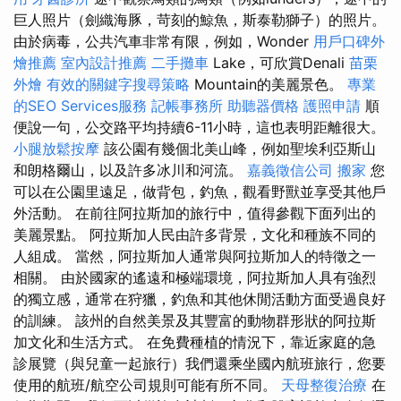
巨人照片（劍織海豚，苛刻的鯨魚，斯泰勒獅子）的照片。
由於病毒，公共汽車非常有限，例如，Wonder
用戶口碑外
燴推薦
室內設計推薦
二手攤車
Lake，可欣賞Denali
苗栗
外燴
有效的關鍵字搜尋策略
Mountain的美麗景色。
專業
的SEO Services服務
記帳事務所
助聽器價格
護照申請
順
便說一句，公交路平均持續6-11小時，這也表明距離很大。
小腿放鬆按摩
該公園有幾個北美山峰，例如聖埃利亞斯山
和朗格爾山，以及許多冰川和河流。
嘉義徵信公司
搬家
您
可以在公園里遠足，做背包，釣魚，觀看野獸並享受其他戶
外活動。 在前往阿拉斯加的旅行中，值得參觀下面列出的
美麗景點。 阿拉斯加人民由許多背景，文化和種族不同的
人組成。 當然，阿拉斯加人通常與阿拉斯加人的特徵之一
相關。 由於國家的遙遠和極端環境，阿拉斯加人具有強烈
的獨立感，通常在狩獵，釣魚和其他休閒活動方面受過良好
的訓練。 該州的自然美景及其豐富的動物群形狀的阿拉斯
加文化和生活方式。 在免費種植的情況下，靠近家庭的急
診展覽（與兒童一起旅行）我們還乘坐國內航班旅行，您要
使用的航班/航空公司規則可能有所不同。
天母整復治療
在