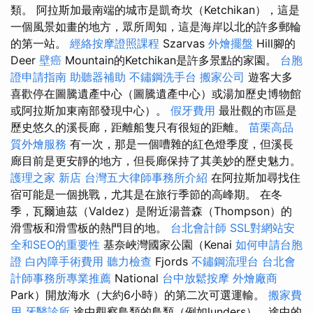
類。 阿拉斯加最南端的城市是凱奇坎（Ketchikan），這是
一個風景如畫的地方，眾所周知，這是海岸以北的許多郵輪
的第一站。
經絡按摩證照課程
Szarvas
外燴擺盤
Hill腳的
Deer
壁癌
Mountain的Ketchikan是許多景點的家園。
台胞
證申請指南
助聽器補助
不鏽鋼洗手台
搬家公司
遊客大多
喜歡停在圖騰遺產中心（圖騰遺產中心）或湯加歷史博物館
或阿拉斯加東南部發現中心）。
假牙費用
最壯觀的市區是
歷史悠久的溪長廊，距離船隻只有很短的距離。
苗栗高品
質外燴服務
有一次，那是一個嘈雜的紅色燈季度，但溪長
廊目前是更安靜的地方，但長廊保持了其美妙的歷史魅力。
護理之家 新店
台灣五大律師事務所介紹
在阿拉斯加尋找住
宿可能是一個挑戰，尤其是在旅行季節的高峰期。 在冬
季，瓦爾迪茲（Valdez）是附近湯普森（Thompson）的
滑雪板和滑雪板的熱門目的地。
台北會計師
SSL對網站安
全和SEO的重要性
基奈峽灣國家公園（Kenai
如何申請台胞
證
白內障手術費用
聽力檢查
Fjords
不鏽鋼流理台
台北會
計師事務所專業推薦
National
台中放鬆按摩
外燴廠商
Park）開放海水（大約6小時）的第二次可選運輸。
搬家費
用
牙醫診所
途中觀察鳥類的鳥類（例如lunders），途中的