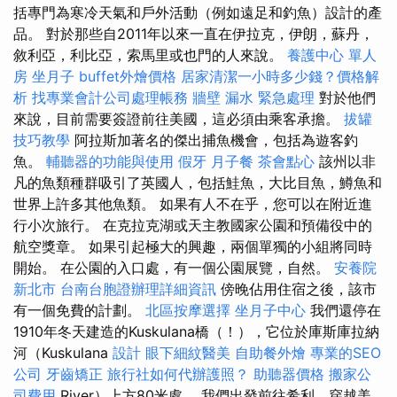
括專門為寒冷天氣和戶外活動（例如遠足和釣魚）設計的產
品。 對於那些自2011年以來一直在伊拉克，伊朗，蘇丹，
敘利亞，利比亞，索馬里或也門的人來說。
養護中心 單人
房
坐月子
buffet外燴價格
居家清潔一小時多少錢？價格解
析
找專業會計公司處理帳務
牆壁 漏水 緊急處理
對於他們
來說，目前需要簽證前往美國，這必須由乘客承擔。
拔罐
技巧教學
阿拉斯加著名的傑出捕魚機會，包括為遊客釣
魚。
輔聽器的功能與使用
假牙
月子餐
茶會點心
該州以非
凡的魚類種群吸引了英國人，包括鮭魚，大比目魚，鱒魚和
世界上許多其他魚類。 如果有人不在乎，您可以在附近進
行小次旅行。 在克拉克湖或天主教國家公園和預備役中的
航空獎章。 如果引起極大的興趣，兩個單獨的小組將同時
開始。 在公園的入口處，有一個公園展覽，自然。
安養院
新北市
台南台胞證辦理詳細資訊
傍晚佔用住宿之後，該市
有一個免費的計劃。
北區按摩選擇
坐月子中心
我們還停在
1910年冬天建造的Kuskulana橋（！），它位於庫斯庫拉納
河（Kuskulana
設計
眼下細紋醫美
自助餐外燴
專業的SEO
公司
牙齒矯正
旅行社如何代辦護照？
助聽器價格
搬家公
司費用
River）上方80米處。 我們出發前往希利，穿越美