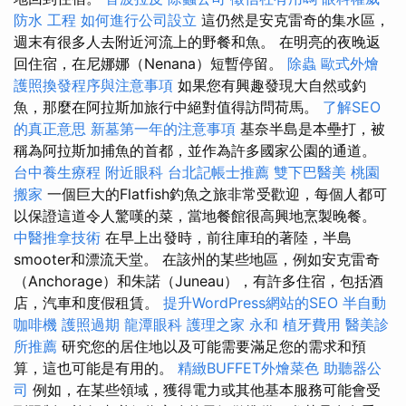
防水 工程
如何進行公司設立
這仍然是安克雷奇的集水區，
週末有很多人去附近河流上的野餐和魚。 在明亮的夜晚返
回住宿，在尼娜娜（Nenana）短暫停留。
除蟲
歐式外燴
護照換發程序與注意事項
如果您有興趣發現大自然或釣
魚，那麼在阿拉斯加旅行中絕對值得訪問荷馬。
了解SEO
的真正意思
新墓第一年的注意事項
基奈半島是本壘打，被
稱為阿拉斯加捕魚的首都，並作為許多國家公園的通道。
台中養生療程
附近眼科
台北記帳士推薦
雙下巴醫美
桃園
搬家
一個巨大的Flatfish釣魚之旅非常受歡迎，每個人都可
以保證這道令人驚嘆的菜，當地餐館很高興地烹製晚餐。
中醫推拿技術
在早上出發時，前往庫珀的著陸，半島
smooter和漂流天堂。 在該州的某些地區，例如安克雷奇
（Anchorage）和朱諾（Juneau），有許多住宿，包括酒
店，汽車和度假租賃。
提升WordPress網站的SEO
半自動
咖啡機
護照過期
龍潭眼科
護理之家 永和
植牙費用
醫美診
所推薦
研究您的居住地以及可能需要滿足您的需求和預
算，這也可能是有用的。
精緻BUFFET外燴菜色
助聽器公
司
例如，在某些領域，獲得電力或其他基本服務可能會受