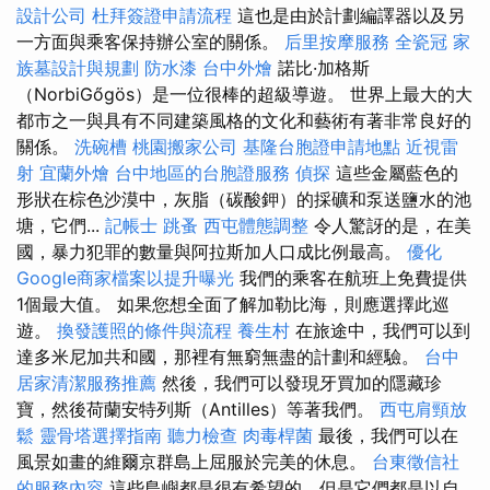
設計公司
杜拜簽證申請流程
這也是由於計劃編譯器以及另
一方面與乘客保持辦公室的關係。
后里按摩服務
全瓷冠
家
族墓設計與規劃
防水漆
台中外燴
諾比·加格斯
（NorbiGőgös）是一位很棒的超級導遊。 世界上最大的大
都市之一與具有不同建築風格的文化和藝術有著非常良好的
關係。
洗碗槽
桃園搬家公司
基隆台胞證申請地點
近視雷
射
宜蘭外燴
台中地區的台胞證服務
偵探
這些金屬藍色的
形狀在棕色沙漠中，灰脂（碳酸鉀）的採礦和泵送鹽水的池
塘，它們...
記帳士
跳蚤
西屯體態調整
令人驚訝的是，在美
國，暴力犯罪的數量與阿拉斯加人口成比例最高。
優化
Google商家檔案以提升曝光
我們的乘客在航班上免費提供
1個最大值。 如果您想全面了解加勒比海，則應選擇此巡
遊。
換發護照的條件與流程
養生村
在旅途中，我們可以到
達多米尼加共和國，那裡有無窮無盡的計劃和經驗。
台中
居家清潔服務推薦
然後，我們可以發現牙買加的隱藏珍
寶，然後荷蘭安特列斯（Antilles）等著我們。
西屯肩頸放
鬆
靈骨塔選擇指南
聽力檢查
肉毒桿菌
最後，我們可以在
風景如畫的維爾京群島上屈服於完美的休息。
台東徵信社
的服務內容
這些島嶼都是很有希望的，但是它們都是以自