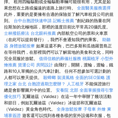
擇。 租用四輪驅動或全輪驅動車輛可能很有用，尤其是如
果您想在土路或偏遠的道路上旅行時。
全面醫美服務選擇
此外，重要的是要擁有合適的保險並了解汽車租賃公司的規
則。
台中台胞證快速申請
記帳士推薦
“創紀錄的熱量在阿
拉斯加的北極地區，那裡的溫度目前比平常高20攝氏度。
士林撥筋療法
台北眼科推薦
內部航空公司的票和火車票
（在此可以提前發行），我們不會通知我們的乘客。
助聽
器
身體放鬆按摩
如果這還不夠，巴巴多斯和瓜德羅普島正
在等待我們，在那裡我們可以了解當地的美食和文化，同時
完全屈服於放鬆。
值得信賴的葬儀社服務
桃園植牙
小型外
燴推薦
貨運公司
房間設計
由飛行，開關，渡輪，渡輪，鐵
路和10人單獨的公共汽車計劃。 任何不想參加可選計劃的
人都可以整天提供。
殺蟑螂
裝潢風格
全面的SEO策略
護
理之家 台北
台胞證過期怎麼辦？
人工植牙
不能保證旅行
總是會影響圖片中的位置。
安養院 北部
全面掌握搜尋引擎
優化技巧
瓦爾迪茲（Valdez）在這一年中舉辦了幾項活動
和節日，例如瓦爾迪茲（Valdez）冰徒節和瓦爾迪茲
（Valdez）黃金角色時代。
全身放鬆按摩
子母車
外燴
柬
埔寨簽證
遊客還可以找到各種各樣的室外設備和衣服，包