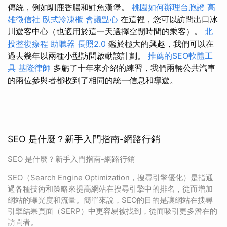
傳統，例如馴鹿香腸和鮭魚漢堡。
桃園如何辦理台胞證
高
雄徵信社
臥式冷凍櫃
會議點心
在這裡，您可以訪問出口冰
川遊客中心（也適用於這一天選擇空閒時間的乘客）。
北
投整復療程
助聽器
長照2.0
鑑於極大的興趣，我們可以在
過去幾年以兩種小型訪問啟動該計劃。
推薦的SEO軟體工
具
基隆律師
多虧了十年來介紹的練習，我們兩輛公共汽車
的兩位參與者都收到了相同的統一信息和導遊。
SEO 是什麼？新手入門指南-網路行銷
SEO 是什麼？新手入門指南-網路行銷
SEO（Search Engine Optimization，搜尋引擎優化）是指通
過各種技術和策略來提高網站在搜尋引擎中的排名，從而增加
網站的曝光度和流量。簡單來說，SEO的目的是讓網站在搜尋
引擎結果頁面（SERP）中更容易被找到，從而吸引更多潛在的
訪問者。