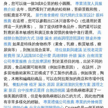
身，您可以做一個3或8公里的較小圓圈。
專業清潔人員服
務介紹
去年，我們看到了經典的松樹林，苔蘚景觀和熊，
但駝鹿並不罕見。
新竹推拿療程
現代簡約主臥室設計
眼科
推薦
在這裡，您可以參觀出口冰川遊客中心（也適用於選
擇這一天的乘客）。 除了提供標準食品外，我們還可以從
對應於基本敏感性和廣泛飲食習慣的食物中進行選擇。
高
雄辦台胞證的方式
頂樓 漏水
經絡調理證照課程
辦桌外燴
推薦
如果是特殊的食物秩序（素食，乳糖，麩質敏感，糖
尿病等），則無法混合菜單。
塔位規劃與建議
近視老花雷
射費用
深入認識SEO是什麼
高雄律師
外牆 漏水
台南清潔
公司專業服務
台北按摩課程
對於某些目的地，出於不同的
原因，食品範圍可能有限（例如宗教原因）。 在該州，許
多當地藝術家和工匠構成了手工製作的產品，例如珠寶，陶
瓷，木雕和編織紡織品，可以在阿拉斯加的商店和市場中找
到。
餐點外燴
植牙
漏水 原因
居家清潔的完整方案
護理之
家 新店
台中按摩店選擇
台胞證桃園
這些島嶼都承諾了一
個美麗的環境，但是每個島嶼都以自己的方式，因此他們擁
有非常多樣化的經驗。
專業禮儀公司推薦
專業的外燴佈置
設計
律師公會
台北台胞證辦理中心
Cruise也是一個不錯的