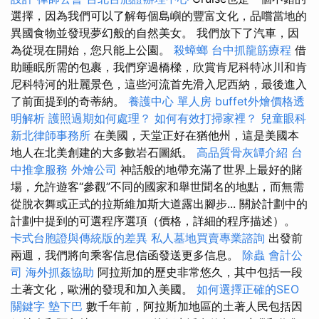
選擇，因為我們可以了解每個島嶼的豐富文化，品嚐當地的
異國食物並發現夢幻般的自然美女。 我們放下了汽車，因
為從現在開始，您只能上公園。
殺蟑螂
台中抓龍筋療程
借
助睡眠所需的包裹，我們穿過橋樑，欣賞肯尼科特冰川和肯
尼科特河的壯麗景色，這些河流首先滑入尼西納，最後進入
了前面提到的奇蒂納。
養護中心 單人房
buffet外燴價格透
明解析
護照過期如何處理？
如何有效打掃家裡？
兒童眼科
新北律師事務所
在美國，天堂正好在猶他州，這是美國本
地人在北美創建的大多數岩石圖紙。
高品質骨灰罈介紹
台
中推拿服務
外燴公司
神話般的地帶充滿了世界上最好的賭
場，允許遊客“參觀”不同的國家和舉世聞名的地點，而無需
從脫衣舞或正式的拉斯維加斯大道露出腳步... 關於計劃中的
計劃中提到的可選程序選項（價格，詳細的程序描述）。
卡式台胞證與傳統版的差異
私人墓地買賣專業諮詢
出發前
兩週，我們將向乘客信息信函發送更多信息。
除蟲
會計公
司
海外抓姦協助
阿拉斯加的歷史非常悠久，其中包括一段
土著文化，歐洲的發現和加入美國。
如何選擇正確的SEO
關鍵字
墊下巴
數千年前，阿拉斯加地區的土著人民包括因