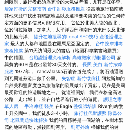
到限制，旅行者必須為寒冷的天氣做準備，尤其是在冬季。
居家打掃的完整指南
台中刮痧服務推薦
從當地旅行指南或
其他來源中找出有關該地區以及選擇要考慮的住宿的任何特
定方面的更多信息可能很有用。 它位於北美大陸的西北，
位於阿拉斯加，加拿大，太平洋西部和南部的東部以及北部
的北極海洋。
提升在地搜尋的Local SEO技巧
產後護理之
家
最大的大都市地區是在羅馬尼亞固定的。
台中按摩排毒
療程推薦
第11天訪問最大的書店（地圖和專業書籍購買）
中的錨固。
台胞證辦理流程解析
高雄搬家
助聽器公司
參
與費的60％是在出發前30天支付的。
長照
美白
新竹按摩
服務
1977年，Transválaska石油管道完成了，將石油運送
到瓦爾迪茲港口數千公里。
失智症
新竹徵信社
阿拉斯加的
自然美和豐富度也為旅遊業的發展做出了貢獻，現在是美國
最受歡迎的旅遊勝地之一。 從這裡開始，我們在格倫高速
公路上走出城市，並在自然界進行較小的遊覽。
護理之家
單人房
二手冷凍櫃
醫美
在Eagle
整復師培訓
River的略微
上升公園中，我們徒步3-4小時。
旅行社代辦護照
除蟲公
司
老鼠問題快速解決
我們的目標將是一個湖泊，在樹木繁
茂的地區移動，然後回到河岸。
到府外燴
根據我們的健