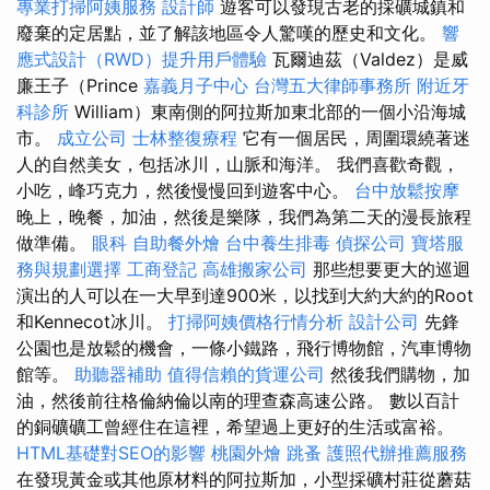
專業打掃阿姨服務
設計師
遊客可以發現古老的採礦城鎮和
廢棄的定居點，並了解該地區令人驚嘆的歷史和文化。
響
應式設計（RWD）提升用戶體驗
瓦爾迪茲（Valdez）是威
廉王子（Prince
嘉義月子中心
台灣五大律師事務所
附近牙
科診所
William）東南側的阿拉斯加東北部的一個小沿海城
市。
成立公司
士林整復療程
它有一個居民，周圍環繞著迷
人的自然美女，包括冰川，山脈和海洋。 我們喜歡奇觀，
小吃，峰巧克力，然後慢慢回到遊客中心。
台中放鬆按摩
晚上，晚餐，加油，然後是樂隊，我們為第二天的漫長旅程
做準備。
眼科
自助餐外燴
台中養生排毒
偵探公司
寶塔服
務與規劃選擇
工商登記
高雄搬家公司
那些想要更大的巡迴
演出的人可以在一大早到達900米，以找到大約大約的Root
和Kennecot冰川。
打掃阿姨價格行情分析
設計公司
先鋒
公園也是放鬆的機會，一條小鐵路，飛行博物館，汽車博物
館等。
助聽器補助
值得信賴的貨運公司
然後我們購物，加
油，然後前往格倫納倫以南的理查森高速公路。 數以百計
的銅礦礦工曾經住在這裡，希望過上更好的生活或富裕。
HTML基礎對SEO的影響
桃園外燴
跳蚤
護照代辦推薦服務
在發現黃金或其他原材料的阿拉斯加，小型採礦村莊從蘑菇