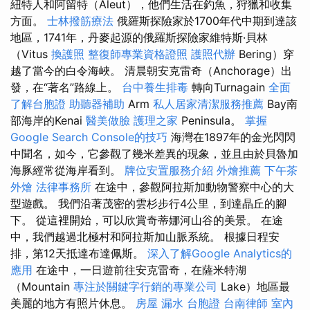
紐特人和阿留特（Aleut），他們生活在釣魚，狩獵和收集
方面。
士林撥筋療法
俄羅斯探險家於1700年代中期到達該
地區，1741年，丹麥起源的俄羅斯探險家維特斯·貝林
（Vitus
換護照
整復師專業資格證照
護照代辦
Bering）穿
越了當今的白令海峽。 清晨朝安克雷奇（Anchorage）出
發，在“著名”路線上。
台中養生排毒
轉向Turnagain
全面
了解台胞證
助聽器補助
Arm
私人居家清潔服務推薦
Bay南
部海岸的Kenai
醫美做臉
護理之家
Peninsula。
掌握
Google Search Console的技巧
海灣在1897年的金光閃閃
中聞名，如今，它參觀了幾米差異的現象，並且由於貝魯加
海豚經常從海岸看到。
牌位安置服務介紹
外燴推薦
下午茶
外燴
法律事務所
在途中，參觀阿拉斯加動物警察中心的大
型遊戲。 我們沿著茂密的雲杉步行4公里，到達晶丘的腳
下。 從這裡開始，可以欣賞奇蒂娜河山谷的美景。 在途
中，我們越過北極村和阿拉斯加山脈系統。 根據日程安
排，第12天抵達布達佩斯。
深入了解Google Analytics的
應用
在途中，一日遊前往安克雷奇，在薩米特湖
（Mountain
專注於關鍵字行銷的專業公司
Lake）地區最
美麗的地方有照片休息。
房屋 漏水
台胞證
台南律師
室內