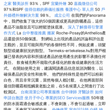
之家
醫美診所
93％，SPF
宜蘭外燴
30
嘉義徵信公司
97％和SPF
值得信賴的葬儀社服務
養護中心 單人房
50
戶
外婚禮外燴解決方案
98％。
成立公司
在我們的Panorama
中，我們收集了強大的50個因素或更高的防曬產品，這些
產品不油脂並且可以輕鬆塗抹底漆。
深入了解搜尋引擎運
作方式
La
台中整復推薦
搬家
Roche-Posay的Anthelios產
品還提供50個保護。 對網站上出現的產品的評論和評估是
主觀的，並且可能與用戶的各個特性不同，例如皮膚，頭髮
類型或健康狀況的類型。 Termeks-ertekelese.hu對用戶根
據已發表的內容和所描述產品的使用產生的影響不承擔任何
責任。 飲食補充劑不能取代多樣化的飲食或健康的生活方
式。 在開始使用之前，建議閱讀產品信息並諮詢醫生，以
確保產品的安全性和效率。 他們的特殊性是他們可以粉刷
白色，而且非常沉重，當然每個人都討厭。 在他將面部與
最佳防曬霜相抵觸衰老點之前，在5名候選人之間進行了比
較測試。
台南清潔公司專業服務
台中律師
牙醫診所
如何
申請台胞證
坐月子中心
專業的SEO Services服務
50年後
的防水面霜適合敏感皮膚，不會刺激，不會引起過敏，立即
吸收，不會留下油膩的光。
外燴佈置
室內設計師
白蟻
納