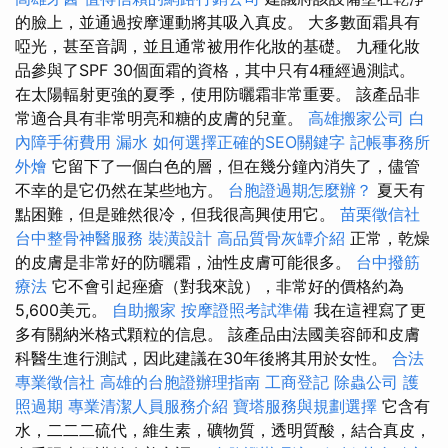
的臉上，並通過按摩運動將其吸入真皮。 大多數面霜具有
啞光，甚至音調，並且通常被用作化妝的基礎。 九種化妝
品參與了SPF 30個面霜的資格，其中只有4種經過測試。
在太陽輻射更強的夏季，使用防曬霜非常重要。 該產品非
常適合具有非常明亮和糖的皮膚的兒童。
高雄搬家公司
白
內障手術費用
漏水
如何選擇正確的SEO關鍵字
記帳事務所
外燴
它留下了一個白色的層，但在幾分鐘內消失了，儘管
不幸的是它仍然在某些地方。
台胞證過期怎麼辦？
夏天有
點困難，但是雖然很冷，但我很高興使用它。
苗栗徵信社
台中整骨神醫服務
裝潢設計
高品質骨灰罈介紹
正常，乾燥
的皮膚是非常好的防曬霜，油性皮膚可能很多。
台中撥筋
療法
它不會引起痤瘡（對我來說），非常好的價格約為
5,600美元。
自助搬家
按摩證照考試準備
我在這裡寫了更
多有關納米格式顆粒的信息。 該產品由法國美容師和皮膚
科醫生進行測試，因此建議在30年後將其用於女性。
合法
專業徵信社
高雄的台胞證辦理指南
工商登記
除蟲公司
護
照過期
專業清潔人員服務介紹
寶塔服務與規劃選擇
它含有
水，二二二硫代，維生素，礦物質，透明質酸，結合真皮，