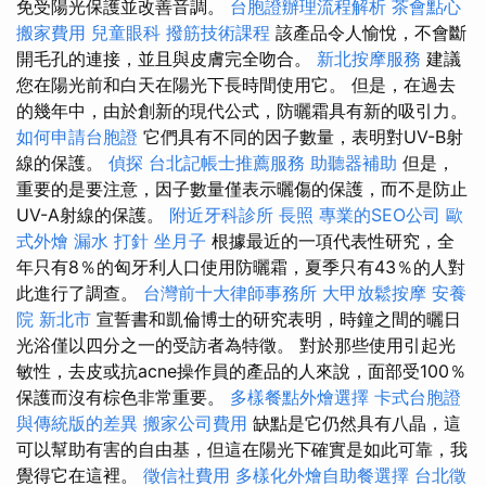
免受陽光保護並改善音調。
台胞證辦理流程解析
茶會點心
搬家費用
兒童眼科
撥筋技術課程
該產品令人愉悅，不會斷
開毛孔的連接，並且與皮膚完全吻合。
新北按摩服務
建議
您在陽光前和白天在陽光下長時間使用它。 但是，在過去
的幾年中，由於創新的現代公式，防曬霜具有新的吸引力。
如何申請台胞證
它們具有不同的因子數量，表明對UV-B射
線的保護。
偵探
台北記帳士推薦服務
助聽器補助
但是，
重要的是要注意，因子數量僅表示曬傷的保護，而不是防止
UV-A射線的保護。
附近牙科診所
長照
專業的SEO公司
歐
式外燴
漏水 打針
坐月子
根據最近的一項代表性研究，全
年只有8％的匈牙利人口使用防曬霜，夏季只有43％的人對
此進行了調查。
台灣前十大律師事務所
大甲放鬆按摩
安養
院 新北市
宣誓書和凱倫博士的研究表明，時鐘之間的曬日
光浴僅以四分之一的受訪者為特徵。 對於那些使用引起光
敏性，去皮或抗acne操作員的產品的人來說，面部受100％
保護而沒有棕色非常重要。
多樣餐點外燴選擇
卡式台胞證
與傳統版的差異
搬家公司費用
缺點是它仍然具有八晶，這
可以幫助有害的自由基，但這在陽光下確實是如此可靠，我
覺得它在這裡。
徵信社費用
多樣化外燴自助餐選擇
台北徵