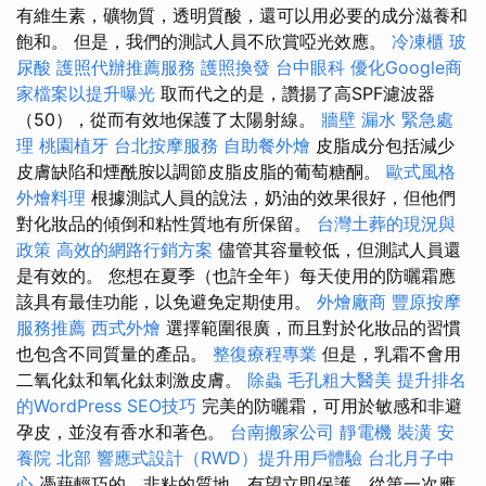
有維生素，礦物質，透明質酸，還可以用必要的成分滋養和
飽和。 但是，我們的測試人員不欣賞啞光效應。
冷凍櫃
玻
尿酸
護照代辦推薦服務
護照換發
台中眼科
優化Google商
家檔案以提升曝光
取而代之的是，讚揚了高SPF濾波器
（50），從而有效地保護了太陽射線。
牆壁 漏水 緊急處
理
桃園植牙
台北按摩服務
自助餐外燴
皮脂成分包括減少
皮膚缺陷和煙酰胺以調節皮脂皮脂的葡萄糖酮。
歐式風格
外燴料理
根據測試人員的說法，奶油的效果很好，但他們
對化妝品的傾倒和粘性質地有所保留。
台灣土葬的現況與
政策
高效的網路行銷方案
儘管其容量較低，但測試人員還
是有效的。 您想在夏季（也許全年）每天使用的防曬霜應
該具有最佳功能，以免避免定期使用。
外燴廠商
豐原按摩
服務推薦
西式外燴
選擇範圍很廣，而且對於化妝品的習慣
也包含不同質量的產品。
整復療程專業
但是，乳霜不會用
二氧化鈦和氧化鈦刺激皮膚。
除蟲
毛孔粗大醫美
提升排名
的WordPress SEO技巧
完美的防曬霜，可用於敏感和非避
孕皮，並沒有香水和著色。
台南搬家公司
靜電機
裝潢
安
養院 北部
響應式設計（RWD）提升用戶體驗
台北月子中
心
憑藉輕巧的，非粘的質地，有望立即保護，從第一次應