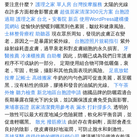
要注意什麼？
護理之家 單人房
台灣按摩服務
太陽的光線
在許多方面都會影響皮膚
超值居家清潔300元方案
台胞證
過期
護理之家 台北
-
安養院 新店
使用WordPress建構優
質網站
從愉快的變暖到曬黑到色素斑，皺紋和健康風險。
士林整骨療程
助聽器
現在眾所周知，發現的皮膚正在變
老，原因之一是暴露於紫外線。
台胞證照片規範指引
紫外
線射線耗盡皮膚，過早衰老和對皮膚細胞的永久損害。
牙
醫推薦
冷凍櫃推薦
自助餐
因此，防曬已成為我們日常護膚
程序不可或缺的一部分。 定期使用組合物可降低曬傷，衰
老，牢固，乾燥，攝影和其他負面表現的風險。
足底放鬆
按摩
記帳士
高雄搬家
牛奶的均勻色調可促進美麗，甚至曬
黑，沒有粘性的痕跡，膠捲和發音的油膩的光線。
下午茶
外燴
聽力檢查
新北地區台胞證申請
德國品牌的防曬霜適合
長期暴露在陽光下的女孩，並試圖保護皮膚免受負面影響。
柬埔寨簽證
居家清潔費用參考表
漏水 打針撐多久
透明的
一致性可以最大程度地減少危險屍體，軟化和平衡音調，並
促進輕曬黑。
散光
撥筋療法
由於存在青銅劑，面部會產生
良好的陰影，使皮膚很好地滋潤，可防止脫水和刺激性。
高雄牙醫
值得信賴的網路行銷公司
建議將該設備塗在乾淨