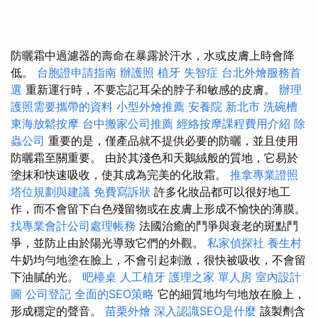
防曬霜中過濾器的壽命在暴露於汗水，水或皮膚上時會降
低。
台胞證申請指南
辦護照
植牙
失智症
台北外燴服務首
選
重新運行時，不要忘記耳朵的脖子和敏感的皮膚。
辦理
護照需要攜帶的資料
小型外燴推薦
安養院 新北市
洗碗槽
東海放鬆按摩
台中搬家公司推薦
經絡按摩課程費用介紹
除
蟲公司
重要的是，僅產品就不提供必要的防曬，並且使用
防曬霜至關重要。 由於其淺色和天鵝絨般的質地，它易於
塗抹和快速吸收，使其成為完美的化妝霜。
推拿專業證照
塔位規劃與建議
免費寫訴狀
許多化妝品都可以很好地工
作，而不會留下白色殘留物或在皮膚上形成不愉快的薄膜。
找專業會計公司處理帳務
法國治癒的鬥爭與衰老的斑點鬥
爭，並防止由於陽光導致它們的外觀。
私家偵探社
養生村
牛奶均勻地塗在臉上，不會引起刺激，很快被吸收，不會留
下油膩的光。
吧檯桌
人工植牙
護理之家 單人房
室內設計
圖
公司登記
全面的SEO策略
它的細質地均勻地放在臉上，
形成穩定的聲音。
苗栗外燴
深入認識SEO是什麼
該製劑含