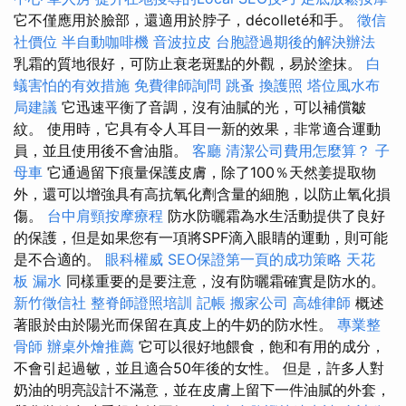
它不僅應用於臉部，還適用於脖子，décolleté和手。
徵信
社價位
半自動咖啡機
音波拉皮
台胞證過期後的解決辦法
乳霜的質地很好，可防止衰老斑點的外觀，易於塗抹。
白
蟻害怕的有效措施
免費律師詢問
跳蚤
換護照
塔位風水布
局建議
它迅速平衡了音調，沒有油膩的光，可以補償皺
紋。 使用時，它具有令人耳目一新的效果，非常適合運動
員，並且使用後不會油脂。
客廳
清潔公司費用怎麼算？
子
母車
它通過留下痕量保護皮膚，除了100％天然姜提取物
外，還可以增強具有高抗氧化劑含量的細胞，以防止氧化損
傷。
台中肩頸按摩療程
防水防曬霜為水生活動提供了良好
的保護，但是如果您有一項將SPF滴入眼睛的運動，則可能
是不合適的。
眼科權威
SEO保證第一頁的成功策略
天花
板 漏水
同樣重要的是要注意，沒有防曬霜確實是防水的。
新竹徵信社
整脊師證照培訓
記帳
搬家公司
高雄律師
概述
著眼於由於陽光而保留在真皮上的牛奶的防水性。
專業整
骨師
辦桌外燴推薦
它可以很好地餵食，飽和有用的成分，
不會引起過敏，並且適合50年後的女性。 但是，許多人對
奶油的明亮設計不滿意，並在皮膚上留下一件油膩的外套，