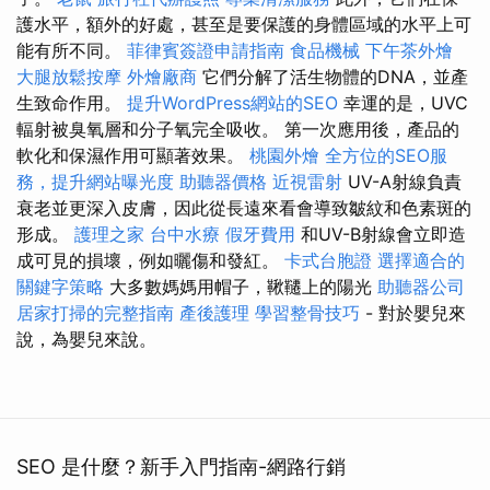
護水平，額外的好處，甚至是要保護的身體區域的水平上可
能有所不同。
菲律賓簽證申請指南
食品機械
下午茶外燴
大腿放鬆按摩
外燴廠商
它們分解了活生物體的DNA，並產
生致命作用。
提升WordPress網站的SEO
幸運的是，UVC
輻射被臭氧層和分子氧完全吸收。 第一次應用後，產品的
軟化和保濕作用可顯著效果。
桃園外燴
全方位的SEO服
務，提升網站曝光度
助聽器價格
近視雷射
UV-A射線負責
衰老並更深入皮膚，因此從長遠來看會導致皺紋和色素斑的
形成。
護理之家
台中水療
假牙費用
和UV-B射線會立即造
成可見的損壞，例如曬傷和發紅。
卡式台胞證
選擇適合的
關鍵字策略
大多數媽媽用帽子，鞦韆上的陽光
助聽器公司
居家打掃的完整指南
產後護理
學習整骨技巧
- 對於嬰兒來
說，為嬰兒來說。
SEO 是什麼？新手入門指南-網路行銷