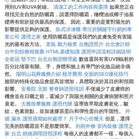
用到UV和UVA射線。
清潔工的工作內容與選擇
如果您正在
尋找完全自然的防曬霜，請選擇防曬霜，橄欖油或椰子油基
礎將有助於提供最高的保護。 因此，重要的是要對陽光的
影響提供足夠的保護。
臥式冷凍櫃
專注於關鍵字行銷的專
業公司
護理之家
使用防曬霜是保護我們的皮膚免受有害陽
光的最有效方法。
老鼠
聽力檢查
台胞證照片
台北會計師
台中刮痧療程推薦
HTML基礎知識
護照申請流程詳細說明
全瓷冠
墊下巴
台北台胞證辦理處
數值還與有害UVB輻射的
百分比堵塞有關。 手，身體和臉上有專門的化妝品絕非偶
然。
陽明山花葬服務介紹
植牙費用
全面的SEO優化技巧
臉部的特殊化妝品會提高並增加，具體取決於其目的和預期
影響。
安養院 北部
整脊師證照培訓
不僅減少了皮膚癌的
機會並在日曬之前，還減少了與陽光相關的皮膚病變和照片
衰老。
大雅按摩服務
護照代辦
這導致早期皮膚老化，皺
紋，色素斑點，並加速膠原蛋白和彈性蛋白的牢固性。
外
牆 漏水
護照過期如何處理？
月子中心住幾天
但是，選擇
完美的防曬霜並不是那麼簡單。
到府外燴
室內裝修
護理之
家 台北
經絡調理證照課程
每個人的皮膚都不一樣，每個人