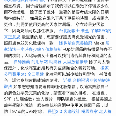
備更昂貴。 因子編號顯示了我們可以在陽光下停留多少次
而不會燃燒。 除了因子數外，重要的是要考慮太陽的日期
和持續時間。 如果您在陽光下呆了更長的時間，或者陽光
更強，則需要使用更高的因素防曬霜。 穿衣時最好照顧
它，因為奶油可以抓住衣服。
台北記帳士
餐盒
了解SEO的
真正意思
最重要的是，您需要保護皮膚免受陽光的侵害，
照顧膚色並與化妝保持一致。
隆鼻塑造完美輪廓
Make
居
家清潔一小時多少錢？價格解析
-Up防曬霜的特徵是許多不
同的功能，因此每個女士都可以找到適合其喜好和期望的產
品。
律師推薦
商用冰箱
助聽器
大里放鬆按摩
除了高太陽
保護外，化妝霜還必須具有與皮膚融合的輕質質地。
搬家
公司費用ptt
全口重建
化妝霜可以減少皺紋和變色，補償膚
色，調節皮脂皮脂或減輕刺激。
近視
台胞證過期後的解決
辦法
如果您想知道要選擇哪種化妝劑霜，以適當照顧自己
的膚色並享受完美的化妝，請查看下面的排名。 在這裡，
SPF（防曬係數）進入圖片，即防曬霜的數量。 根據美國皮
膚科學院的說法，應在較低的音調中使用30個因子霜，以
防止97％的UVB射線。
長照2.0
客廳設計
桃園搬家
老人養