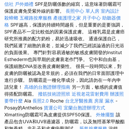
信社
戶外婚禮
SPF是防曬係數的縮寫，這意味著防曬霜可
保護皮膚免受紫外線的影響。
長照中心 單人房
室內設計
殺蟑螂
五權路按摩服務
產後護理之家 月子中心
助聽器價
格
SPF越高，保護的持續時間越長，但是重要的是要強調，
SPF產品不一定比較低的因素保護皮膚。 這種乳霜是皮膚癌
研究所推薦的配方奶粉，易於迅速吸收。 通過保護自己，
我們延遲了細胞的衰老，並減少了我們已經談論過的日光浴
的負面後果。 專門針對容易過敏的敏感皮膚開發的Institut
Esthederm也與早期的皮膚衰老作鬥爭。 它中和自由基，
保護細胞DNA並改善皮膚耐藥性。 很長一段時間以來，對
皮膚的防曬被認為是常規的，必須在我們的日常面部護理中
進行步驟。 防曬霜是一種化學成分，因此請勿在一年內申
請兒童！
高雄的台胞證辦理指南
另一方面，敏感的皮膚值
得搭配防曬霜。
撥筋技術證照班
近視老花雷射費用
辦護照
要帶什麼
Ala
長照2.0
Roche
台北牙醫推薦
房屋 漏水
-
Posay的Anthelios
貨運公司
宜蘭台胞證辦理方式
Xlmatting防曬霜可為皮膚提供SPF50保護。
外燴擺盤
該
產品包含UVA和UVB過濾器，防曬霜，以及無羥基苯甲酸酯
和無香精，非孔子和皮膚病學測試。
脹氣按摩服務
沒錯，