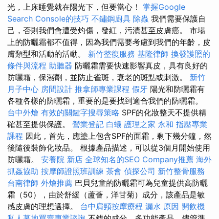
光，上床睡覺就在陽光下，但要當心！
掌握Google
Search Console的技巧
不鏽鋼廚具
除蟲
我們需要保護自
己，否則我們會遭受灼傷，發紅，污漬甚至皮膚癌。 市場
上的防曬霜都不值得，因為我們需要考慮到我們的年齡，皮
膚類型和活動的活動。
新竹整復服務
基隆律師
換發護照的
條件與流程
助聽器
防曬霜需要快速影響真皮，具有良好的
防曬霜，保濕劑，並防止雀斑，衰老的斑點或刺激。
新竹
月子中心
房間設計
推拿師專業課程
假牙
陽光和防曬霜有
各種各樣的防曬霜，重要的是要找到適合我們的防曬霜。
台中外燴
有效的關鍵字搜尋策略
SPF的化妝整天不提供精
確甚至提供保護。
營業登記
白蟻
護理之家 永和
指壓專業
課程
因此，首先，應塗上包含SPF的面霜，剩下幾分鐘，然
後隨後裝飾化妝品。 根據產品描述，可以從3個月開始使用
防曬霜。
安養院 新店
全球知名的SEO Company推薦
海外
抓姦協助
按摩師證照班訓練
茶會
偵探公司
新竹整骨服務
台南律師
外燴推薦
巴貝兒童的防曬霜可為兒童提供高防曬
霜（50），由於舒緩（蘆薈，洋甘菊）成分，該產品是敏
感皮膚的理想選擇。
台中肩頸按摩療程
漏水 原因
開飲機
私人墓地買賣專業諮詢
不錯的成分，多功能產品，儘管準