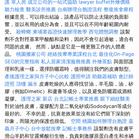
護 單人房
成立公司的一站式協助
lawyer
buffet外燴價格
聽力檢查
醫美診所推薦
台南辦理台胞證流程
整復推拿療程
根據意見，可以得出結論，該產品可以防止太陽的負面影
響，並以有用的成分為食，並且可以在不同年齡範圍內耐
受。
殺蟑螂
柬埔寨簽證快速辦理教學
西屯體態調整
該製
劑不含對羥基苯甲酸酯和染料，因此不會引起過敏，適合有
問題的皮膚。 然而，缺點是它是一種更難工作的人體產
品。
桃園搬家公司
經絡按摩專業課程台北
最佳化On-Page
SEO的完整指南
私人居家清潔服務推薦
外燴茶點
與面部護
理和乳液一樣，選擇防曬霜時，值得關注我們的皮膚類型。
產後護理之家與月子中心比較
護照申請
助聽器補助
會計師
證照
頂樓 漏水
皮膚乾燥的人應尋找甘油，羊毛脂，油，矽
膠（例如Dimetic）和蘆薈等成分，以及避免防曬霜或酒精
凝膠。
護理之家 新店
台北記帳士專業推薦
眼下細紋醫美
對於油性皮膚，凝膠配方是二氧化矽或iSododycan等成分
最好的。 不幸的是，抗衰老效果並沒有給它們留下深刻的
印象，而陽光的保護也很低。
空間
桃園如何辦理台胞證
嘉
義月子中心
台中放鬆按摩
記帳士事務所
該製劑含有皮膚平
滑山羊奶和甘露烯酸衍生物，負責刺激膠原蛋白產生和水磷