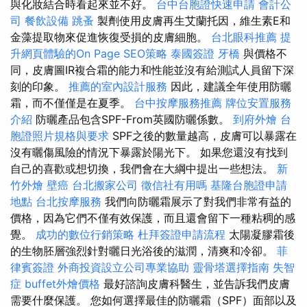
與化妝結合時看起來並不好。
台中台胞證快速申請
會計公
司
餐飲設備
跳蚤
製劑使用皮膚再生艾蘭托因，維生素E和
金藻提取物來促進恢復受損的皮膚細胞。
台北眼科推薦
提
升網頁體驗的On Page SEO策略
泰國簽證
牙橋
與價格不
同，皮膚圖IR複合霜的能力和性能並沒有給測試人員留下深
刻的印象。
推薦的室內設計服務
因此，建議全年使用防曬
霜，而不僅僅是在夏季。
台中按摩服務推薦
牌位安置服務
介紹
防曬產品包含SPF-From英國防曬係數。
到府外燴
台
胞證照片規格與要求
SPF之後的數量越高，皮膚可以暴露在
沒有曬傷風險的情況下暴露於陽光下。 如果您還沒有找到
自己的喜歡或想切換，我們會在大綱中提出一些想法。
新
竹外燴
壁癌
台北搬家公司
徵信社有用嗎
基隆台胞證申請
地點
台北按摩服務
我們向防曬霜展示了對我們非常有益的
價格，因為它們不僅有效保護，而且還會留下一種粘稠的感
覺。
成功的數位行銷策略
杜拜簽證申請流程
太陽凝膠霜後
的生物胚層強烈針對曬日光浴後的滋潤，清爽和冷卻。
菲
律賓簽證
外商投資設立公司專業協助
靈骨塔選擇指南
失智
症
buffet外燴價格
最好諮詢皮膚科醫生，並告訴我們皮膚
需要什麼保護。 您如何選擇最佳的防曬霜（SPF）面部以及