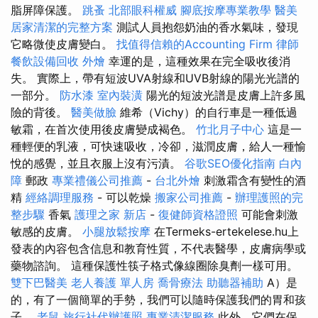
脂屏障保護。
跳蚤
北部眼科權威
腳底按摩專業教學
醫美
居家清潔的完整方案
測試人員抱怨奶油的香水氣味，發現
它略微使皮膚變白。
找值得信賴的Accounting Firm
律師
餐飲設備回收
外燴
幸運的是，這種效果在完全吸收後消
失。 實際上，帶有短波UVA射線和UVB射線的陽光光譜的
一部分。
防水漆
室內裝潢
陽光的短波光譜是皮膚上許多風
險的背後。
醫美做臉
維希（Vichy）的自行車是一種低過
敏霜，在首次使用後皮膚變成褐色。
竹北月子中心
這是一
種輕便的乳液，可快速吸收，冷卻，滋潤皮膚，給人一種愉
悅的感覺，並且衣服上沒有污漬。
谷歌SEO優化指南
白內
障
郵政
專業禮儀公司推薦
-
台北外燴
刺激霜含有變性的酒
精
經絡調理服務
- 可以乾燥
搬家公司推薦
-
辦理護照的完
整步驟
香氣
護理之家 新店
-
復健師資格證照
可能會刺激
敏感的皮膚。
小腿放鬆按摩
在Termeks-ertekelese.hu上
發表的內容包含信息和教育性質，不代表醫學，皮膚病學或
藥物諮詢。 這種保護性筷子格式像線圈除臭劑一樣可用。
雙下巴醫美
老人養護 單人房
喬骨療法
助聽器補助
A）是
的，有了一個簡單的手勢，我們可以隨時保護我們的胃和孩
子。
老鼠
旅行社代辦護照
專業清潔服務
此外，它們在保