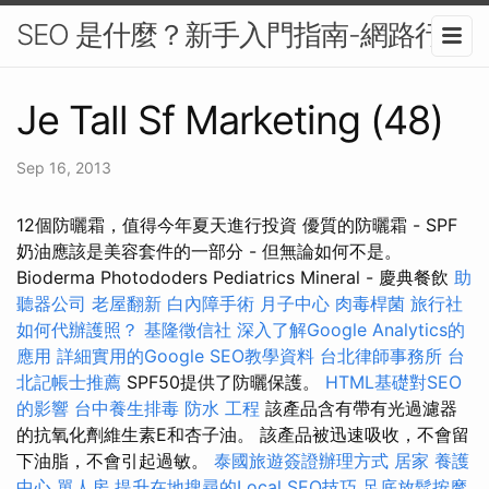
SEO 是什麼？新手入門指南-網路行銷
Je Tall Sf Marketing (48)
Sep 16, 2013
12個防曬霜，值得今年夏天進行投資 優質的防曬霜 - SPF
奶油應該是美容套件的一部分 - 但無論如何不是。
Bioderma Photododers Pediatrics Mineral - 慶典餐飲
助
聽器公司
老屋翻新
白內障手術
月子中心
肉毒桿菌
旅行社
如何代辦護照？
基隆徵信社
深入了解Google Analytics的
應用
詳細實用的Google SEO教學資料
台北律師事務所
台
北記帳士推薦
SPF50提供了防曬保護。
HTML基礎對SEO
的影響
台中養生排毒
防水 工程
該產品含有帶有光過濾器
的抗氧化劑維生素E和杏子油。 該產品被迅速吸收，不會留
下油脂，不會引起過敏。
泰國旅遊簽證辦理方式
居家
養護
中心 單人房
提升在地搜尋的Local SEO技巧
足底放鬆按摩