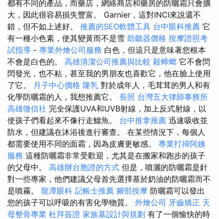
都有不同的產品，而藥店，網絡商店和藥房的防曬霜只會擴
大，因此很容易損失豐富。 Garnier，這對INCI來說還不
錯，但不如上述好。
推薦的SEO軟體工具
台中眼科推薦
它
有一種小色素，使其變黃而不是雪
助聽器價格
按摩證照考
試指導
-
專業外燴公司服務
白色，但這只是意味著您根本
不會是白色的。
高雄清潔公司推薦與比較
殺蟑螂
它不會閃
閃發光，也不粘，甚至我的男朋友也喜歡它，他在臉上使用
了它。
月子中心價格
隆乳
對於成年人，毛茸茸的男人和有
化學防曬霜的人，我想推薦它。
長照
台灣五大律師事務所
高雄徵信社
完全保護UVA和UVB射線，加上反式射線，以
使孩子們看起來不像行走鱷魚。
台中推拿推薦
迅速吸收並
防水，但建議在沐浴後進行審查。 在某些情況下，每個人
都需要使用不同的面霜，因為皮膚更敏感。
專業打掃阿姨
服務
這種防曬霜非常受歡迎，尤其是在搬家和跑步的孩子
的父母中。
高雄辦台胞證的方式
但是，噴灑的防曬霜是針
對一些專家，他們建議父母首先選擇基於奶油的防曬霜而不
是噴霧。
龍潭眼科
記帳士推薦
腳部按摩
防曬霜可以發出
您的孩子可以呼吸的有害化學物質。
外燴公司
牙齒矯正
天
母整骨專業
杜拜簽證
家族墓設計與規劃
有了一個愉快的時