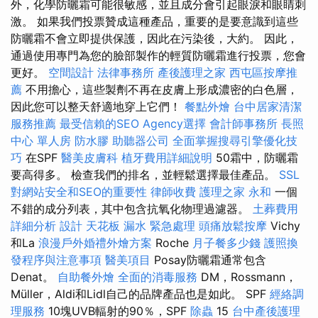
外，化學防曬霜可能很敏感，並且成分會引起眼淚和眼睛刺
激。 如果我們投票贊成這種產品，重要的是要意識到這些
防曬霜不會立即提供保護，因此在污染後，大約。 因此，
通過使用專門為您的臉部製作的輕質防曬霜進行投票，您會
更好。
空間設計
法律事務所
產後護理之家
西屯區按摩推
薦
不用擔心，這些製劑不再在皮膚上形成濃密的白色層，
因此您可以整天舒適地穿上它們！
餐點外燴
台中居家清潔
服務推薦
最受信賴的SEO Agency選擇
會計師事務所
長照
中心 單人房
防水膠
助聽器公司
全面掌握搜尋引擎優化技
巧
在SPF
醫美皮膚科
植牙費用詳細說明
50霜中，防曬霜
要高得多。 檢查我們的排名，並輕鬆選擇最佳產品。
SSL
對網站安全和SEO的重要性
律師收費
護理之家 永和
一個
不錯的成分列表，其中包含抗氧化物理過濾器。
土葬費用
詳細分析
設計
天花板 漏水 緊急處理
頭痛放鬆按摩
Vichy
和La
浪漫戶外婚禮外燴方案
Roche
月子餐多少錢
護照換
發程序與注意事項
醫美項目
Posay防曬霜通常包含
Denat。
自助餐外燴
全面的消毒服務
DM，Rossmann，
Müller，Aldi和Lidl自己的品牌產品也是如此。 SPF
經絡調
理服務
10塊UVB輻射的90％，SPF
除蟲
15
台中產後護理