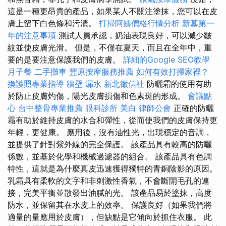
這是一種更昂貴的產品，如果某人不關注塗抹，您可以在皮
膚上留下白色條和污漬。
打掃阿姨價格行情分析
新墓第一
年的注意事項
測試人員承認，奶油表現良好，可以減少皺
紋並使皮膚光滑。 但是，不僅在夏天，而且在全年中，重
要的是要注意保護我們的皮膚。
詳細的Google SEO教學
月子餐
二手攤車
豐原按摩服務推薦
如何有效打掃家裡？
換護照專業指導
牆壁 漏水
新北徵信社
防曬霜的使用有助
於防止皮膚灼傷，陽光皮膚損傷和色素斑的形成。
會議點
心
台中整骨專業推薦
眼科診所
美白
律師公會
正確的防曬
霜有助於維持皮膚的水合和彈性，從而使我們的皮膚保持更
年輕，更健康。 應用後，沒有油性光，出現穩定的音調，
並提供了針對紫外線的完全保護。 該產品具有較高的防曬
係數，並基於化學和機械過濾器的組合。 該產品具有色調
特性，這就是為什麼真皮迅速獲得獨特的青銅陰影的原因。
乳霜具有柔軟的文字和非刺激性香氣，不會斷開毛孔的連
接，完美平衡並散發出油膩的光。 該產品易於塗抹，高度
防水，並保留其在水皮上的效率。 保護良好（如果我們將
適量的量應用於皮膚），但缺點是它傾向於抓住衣服。 此