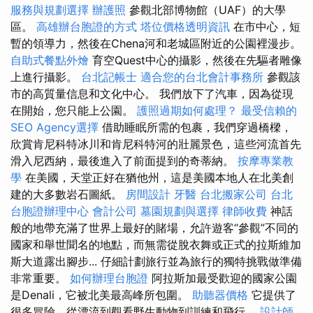
服務與規劃選擇
辦護照
參觀北部博物館（UAF）的大學
區。
高雄辦台胞證的方式
塔位價格透明資訊
在市中心，短
暫的領導力，然後在Chena河和老城區附近的公園裡漫步。
自助式餐點外燴
育空Quest中心的攝影，然後在先驅者雕像
上進行攝影。
台北記帳士
適合您的台北會計事務所
參觀該
市的高質量信息和文化中心。 我們放下了汽車，因為從現
在開始，您只能上公園。
護照過期如何處理？
最受信賴的
SEO Agency選擇
借助睡眠所需的包裹，我們穿過橋樑，
欣賞肯尼科特冰川和肯尼科特河的壯麗景色，這些河流首先
滑入尼西納，最後進入了前面提到的奇蒂納。
按摩專業教
學
在美國，天堂正好在猶他州，這是美國本地人在北美創
建的大多數岩石圖紙。
房間設計
牙醫
台北搬家公司
台北
台胞證辦理中心
會計公司
墓園規劃與選擇
律師收費
神話
般的地帶充滿了世界上最好的賭場，允許遊客“參觀”不同的
國家和舉世聞名的地點，而無需從脫衣舞或正式的拉斯維加
斯大道露出腳步... 仔細計劃旅行並為旅行的獨特挑戰做準備
非常重要。
如何辦理台胞證
阿拉斯加最受歡迎的國家公園
是Denali，它被北美最高峰所包圍。
助聽器價格
它提供了
很多冒險，從漂流到觀看野生動物到訓練和飛行。
設計師