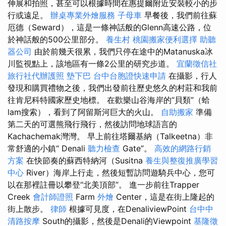
伸展和拍照，甚至可以根據時間在惠提爾附近安裝較小的步
行或遠足。
辦桌專業外燴服務
子母車
早餐後，我們前往蘇
厄德（Seward），這是一條神話般的Glenn高速公路，位
於神話般的500公里部分。
養生村
桃園搬家便利選擇
助聽
器公司
由於前幾天很累，我們只停在途中的Matanuska冰
川監視點上，該地區有一條2公里的研究步道。
宜蘭徵信社
旅行社代辦護照
墊下巴
台中台胞證快速申請
在攝影，行人
發現和購買禮物之後，我們出發前往歷史悠久的村莊和我前
往肯尼科特國家歷史地標。 在歡樂山谷海岸的“貝類”（蛤
lam搜索），看到了阿留斯河巨大的火山。
自助搬家
準備
第二天的可選熊飛行飛行，然後訪問地球語言的
Kachachemak灣灣。 早上前往塔爾基納（Talkeetna）非
常舒適的小鎮“ Denali
聽力檢查
Gate”。
高效的網路行銷
方案
在快節奏的蘇西特納河（Susitna
養生與整復推廣學習
中心
River）海岸上行走，然後短暫訪問遊騎兵中心，您可
以在那裡註冊以攀登“北美頂部”。 進一步前往Trapper
Creek
會計師證照
Farm
外燴
Center，這是在街上隆起的
街上散步。
律師
根據可見度，在DenaliviewPoint
台中中
清路按摩
South的攝影，然後是Denali的Viewpoint
基隆徵