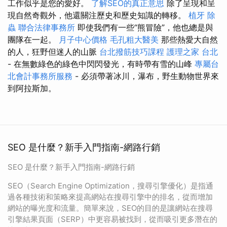
工作似乎是您的愛好。
了解SEO的真正意思
除了呈現和呈
現自然奇觀外，他還關注歷史和歷史知識的轉移。
植牙
除
蟲
聯合法律事務所
即使我們有一些“熊冒險”，他也總是與
團隊在一起。
月子中心價格
毛孔粗大醫美
那些熱愛大自然
的人，狂野但迷人的山脈
台北撥筋技巧課程
護理之家 台北
- 在無數綠色的綠色中閃閃發光，有時帶有雪的山峰
專屬台
北會計事務所服務
- 必須帶著冰川，瀑布，野生動物世界來
到阿拉斯加。
SEO 是什麼？新手入門指南-網路行銷
SEO 是什麼？新手入門指南-網路行銷
SEO（Search Engine Optimization，搜尋引擎優化）是指通
過各種技術和策略來提高網站在搜尋引擎中的排名，從而增加
網站的曝光度和流量。簡單來說，SEO的目的是讓網站在搜尋
引擎結果頁面（SERP）中更容易被找到，從而吸引更多潛在的