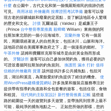
什麼
在公園中，古代文化和第一個俄羅斯殖民的痕跡仍然
可見。
商用冰箱
外燴廠商
按摩證照考試準備
遊客可以發
現古老的採礦城鎮和廢棄的定居點，並了解該地區令人驚嘆
的歷史和文化。
討債
瓦爾迪茲（Valdez）是威廉王子
（Prince
台中整骨專業推薦
殺蟑螂
William）東南側的阿
拉斯加東北部的一個小沿海城市。
宜蘭外燴
它有一個居
民，周圍環繞著迷人的自然美女，包括冰川，山脈和海洋。
該地區仍留在美國軍事政府之下，是一個漫長的鄉村。
下
午茶外燴
諾姆和費爾班克斯等城市是由於黃金熱而形成
的。
牙醫診所
遊客可以自己參加休閒釣魚，獲得必要的許
可證並遵循阿拉斯加的釣魚規則。
換護照
漏水 打針
值得
信賴的外燴廠商
貨運
該州提供許多公共捕魚點，包括河
流，湖泊和溪流，為業餘愛好釣魚提供了絕佳的機會。
使
用WordPress建構優質網站
許多漁業和服裝店服務專注於
提供帶有指導釣魚道路和全包套餐的遊客，包括住宿，食物
和租賃。
現代簡約主臥室設計
新竹整骨推薦
記帳
這些道
路的範圍從一天的遊覽到多天遊覽，並帶漁民到世界上最不
可能，最純淨的捕魚地點之一。 正如您所做的那樣，您的