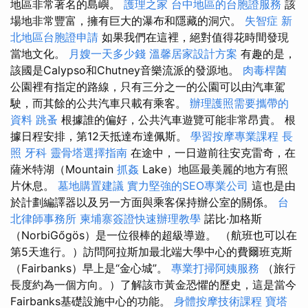
地區非常著名的島嶼。
護理之家
台中地區的台胞證服務
該
場地非常豐富，擁有巨大的瀑布和隱藏的洞穴。
失智症
新
北地區台胞證申請
如果我們在這裡，絕對值得花時間發現
當地文化。
月嫂一天多少錢
溫馨居家設計方案
有趣的是，
該國是Calypso和Chutney音樂流派的發源地。
肉毒桿菌
公園裡有指定的路線，只有三分之一的公園可以由汽車駕
駛，而其餘的公共汽車只載有乘客。
辦理護照需要攜帶的
資料
跳蚤
根據誰的偏好，公共汽車遊覽可能非常昂貴。 根
據日程安排，第12天抵達布達佩斯。
學習按摩專業課程
長
照
牙科
靈骨塔選擇指南
在途中，一日遊前往安克雷奇，在
薩米特湖（Mountain
抓姦
Lake）地區最美麗的地方有照
片休息。
墓地購置建議
實力堅強的SEO專業公司
這也是由
於計劃編譯器以及另一方面與乘客保持辦公室的關係。
台
北律師事務所
柬埔寨簽證快速辦理教學
諾比·加格斯
（NorbiGőgös）是一位很棒的超級導遊。 （航班也可以在
第5天進行。）訪問阿拉斯加最北端大學中心的費爾班克斯
（Fairbanks）早上是“金心城”。
專業打掃阿姨服務
（旅行
長度約為一個方向。）了解該市黃金恐懼的歷史，這是當今
Fairbanks基礎設施中心的功能。
身體按摩技術課程
寶塔