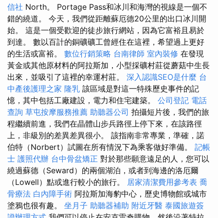
信社
North。 Portage Pass和冰川和海灣的視線是一個不
錯的繞道。 今天，我們從距離蘇厄德20公里的出口冰川開
始。 這是一個受歡迎的徒步旅行網站，因為它富裕且易於
到達。 數以百計的銅礦礦工曾經住在這裡，希望過上更好
的生活或富裕。
數位行銷策略
台南律師
室內裝修
在發現
黃金或其他原材料的阿拉斯加，小型採礦村莊從蘑菇中生長
出來，並吸引了這裡的幸運村莊。
深入認識SEO是什麼
台
中產後護理之家
隆乳
該區域是對這一特殊歷史事件的記
憶，其中包括工廠建設，電力和住宅建築。
公司登記
電話
查詢
草屯按摩服務推薦
助聽器公司
拍攝短片後，我們的旅
程繼續前進，我們在晶體山步兵路徑上停下來，在該路徑
上，非級別的差異差異很小。 該指南非常專業，準確，諾
伯特（Norbert）試圖在所有情況下為乘客做好準備。
記帳
士
護照代辦
台中骨盆矯正
對於那些願意遠足的人，您可以
繞過蘇德（Seward）的兩個湖泊，或者到海邊的洛厄爾
（Lowell）點或進行較小的旅行。
居家清潔費用參考表
喬
骨療法
白內障手術
阿拉斯加海豹中心，歷史博物館或城市
塗鴉也很有趣。
坐月子
助聽器補助
附近牙醫
泰國旅遊簽
證辦理方式
我們可以停止在安克雷奇購物，然後沿著特拉