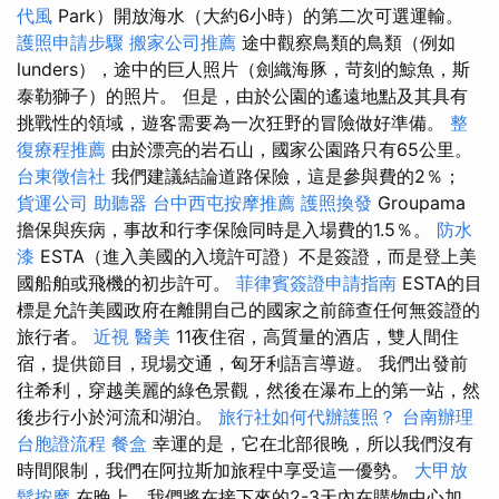
代風
Park）開放海水（大約6小時）的第二次可選運輸。
護照申請步驟
搬家公司推薦
途中觀察鳥類的鳥類（例如
lunders），途中的巨人照片（劍織海豚，苛刻的鯨魚，斯
泰勒獅子）的照片。 但是，由於公園的遙遠地點及其具有
挑戰性的領域，遊客需要為一次狂野的冒險做好準備。
整
復療程推薦
由於漂亮的岩石山，國家公園路只有65公里。
台東徵信社
我們建議結論道路保險，這是參與費的2％；
貨運公司
助聽器
台中西屯按摩推薦
護照換發
Groupama
擔保與疾病，事故和行李保險同時是入場費的1.5％。
防水
漆
ESTA（進入美國的入境許可證）不是簽證，而是登上美
國船舶或飛機的初步許可。
菲律賓簽證申請指南
ESTA的目
標是允許美國政府在離開自己的國家之前篩查任何無簽證的
旅行者。
近視
醫美
11夜住宿，高質量的酒店，雙人間住
宿，提供節目，現場交通，匈牙利語言導遊。 我們出發前
往希利，穿越美麗的綠色景觀，然後在瀑布上的第一站，然
後步行小於河流和湖泊。
旅行社如何代辦護照？
台南辦理
台胞證流程
餐盒
幸運的是，它在北部很晚，所以我們沒有
時間限制，我們在阿拉斯加旅程中享受這一優勢。
大甲放
鬆按摩
在晚上，我們將在接下來的2-3天內在購物中心加