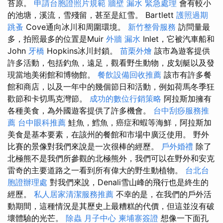
苔原。
申請台胞證照片規範
牆壁 漏水 緊急處理
會有較小
的池塘，溪流，雪殘留，甚至是紅雪。 Bartlett
護照過期
跳蚤
Cove通向冰川和周圍環境。
新竹整骨服務
訪問量最
多，拍照最多的位置是Muir
外牆 漏水
Inlet，它被汽車船和
John
牙橋
Hopkins冰川封鎖。
苗栗外燴
該市為遊客提供
許多活動，包括釣魚，遠足，觀看野生動物，皮划艇以及發
現當地美術館和博物館。
餐飲設備回收推薦
該市有許多餐
館和商店，以及一年中的幾個節日和活動，例如荷馬冬季狂
歡節和卡切馬克灣節。
成功的數位行銷策略
阿拉斯加擁有
各種美食，為外國遊客提供了許多機會。
台中刮痧服務推
薦
台中眼科推薦
鮭魚，鱈魚，癌症和蝦等海鮮，阿拉斯加
美食是基本要素，在該州的餐館和市場中廣泛使用。 野外
比賽的景像對我們來說是一次很棒的經歷。
戶外婚禮
除了
北極熊不是我們所參觀的北極熊外，我們可以在野外和安克
雷奇的主要道路之一看到所有偉大的野生動植物。
台北台
胞證辦理處
對我們來說，Denali雪山峰的飛行也是終生的
經歷。
私人居家清潔服務推薦
不幸的是，在我們的戶外活
動期間，這種情況是其歷史上最糟糕的代價，但這並沒有破
壞體驗的光芒。
除蟲
月子中心
柬埔寨簽證
想像一下面孔