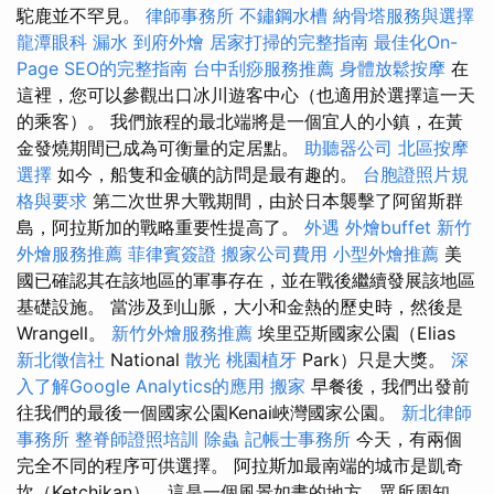
駝鹿並不罕見。
律師事務所
不鏽鋼水槽
納骨塔服務與選擇
龍潭眼科
漏水
到府外燴
居家打掃的完整指南
最佳化On-
Page SEO的完整指南
台中刮痧服務推薦
身體放鬆按摩
在
這裡，您可以參觀出口冰川遊客中心（也適用於選擇這一天
的乘客）。 我們旅程的最北端將是一個宜人的小鎮，在黃
金發燒期間已成為可衡量的定居點。
助聽器公司
北區按摩
選擇
如今，船隻和金礦的訪問是最有趣的。
台胞證照片規
格與要求
第二次世界大戰期間，由於日本襲擊了阿留斯群
島，阿拉斯加的戰略重要性提高了。
外遇
外燴buffet
新竹
外燴服務推薦
菲律賓簽證
搬家公司費用
小型外燴推薦
美
國已確認其在該地區的軍事存在，並在戰後繼續發展該地區
基礎設施。 當涉及到山脈，大小和金熱的歷史時，然後是
Wrangell。
新竹外燴服務推薦
埃里亞斯國家公園（Elias
新北徵信社
National
散光
桃園植牙
Park）只是大獎。
深
入了解Google Analytics的應用
搬家
早餐後，我們出發前
往我們的最後一個國家公園Kenai峽灣國家公園。
新北律師
事務所
整脊師證照培訓
除蟲
記帳士事務所
今天，有兩個
完全不同的程序可供選擇。 阿拉斯加最南端的城市是凱奇
坎（Ketchikan），這是一個風景如畫的地方，眾所周知，