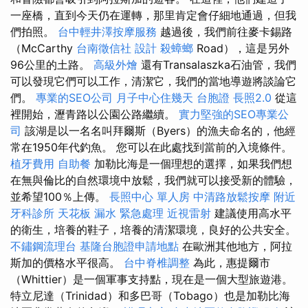
一座橋，直到今天仍在運轉，那里肯定會仔細地通過，但我
們拍照。
台中輕井澤按摩服務
越過後，我們前往麥卡錫路
（McCarthy
台南徵信社
設計
殺蟑螂
Road），這是另外
96公里的土路。
高級外燴
還有Transalaszka石油管，我們
可以發現它們可以工作，清潔它，我們的當地導遊將談論它
們。
專業的SEO公司
月子中心住幾天
台胞證
長照2.0
從這
裡開始，瀝青路以公園公路繼續。
實力堅強的SEO專業公
司
該湖是以一名名叫拜爾斯（Byers）的漁夫命名的，他經
常在1950年代釣魚。 您可以在此處找到當前的入境條件。
植牙費用
自助餐
加勒比海是一個理想的選擇，如果我們想
在無與倫比的自然環境中放鬆，我們就可以接受新的體驗，
並希望100％上傳。
長照中心 單人房
中清路放鬆按摩
附近
牙科診所
天花板 漏水 緊急處理
近視雷射
建議使用高水平
的衛生，培養的鞋子，培養的清潔環境，良好的公共安全。
不鏽鋼流理台
基隆台胞證申請地點
在歐洲其他地方，阿拉
斯加的價格水平很高。
台中脊椎調整
為此，惠提爾市
（Whittier）是一個軍事支持點，現在是一個大型旅遊港。
特立尼達（Trinidad）和多巴哥（Tobago）也是加勒比海