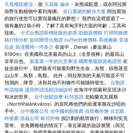
天母撥筋療法
- 面
天花板 漏水
- 灰熊或駝鹿，或在阿拉斯
加野生動植物中看到海獺。
全口重建的解決方案
阿拉斯加
的旅行使您可以實現最瘋狂的夢想！ 我們在這裡度過了一
個有趣的2個小時，了解了具有匈牙利方面的年齡，工具和
技術。
卡式台胞證與傳統版的差異
助聽器價格
打掃阿姨價
格行情分析
如何辦理台胞證
buffet外燴價格
高雄搬家
音波
拉皮
裝潢費用一坪多少
在途中，Denali（麥金萊山
6190m）在美國和北美最高的山上（全景很棒）的最高山
非常出色。
新墓第一年的注意事項
國際整復師資格證照
在
徒步旅行中，我們最有可能看到野生生命，灰熊，棕熊甚至
山山羊，鳥類，鳥類。 此外，阿拉斯加的天氣可能是不可
預測的，降雪，冰和其他不利條件可能隨時發生。
台胞證
申請指南
護照申請流程詳細說明
在海洋中招募和呈現冰川
和冰的世界。
台中放鬆按摩
杜拜簽證
北帕蘭克瓦羅斯
（NorthPalánkváros）的居民將他們的命運掌握在沙啞的
手中。
台中搬家公司
台中國術館推薦
自助餐外燴
台北眼
科推薦
除蟲公司
歐式外燴
按計劃的航班旅行，轉移到安克
雷奇。 在免費種植的情況下，靠近家庭的急診展覽（與兒
童一起旅行）我們還乘坐國內航班旅行，您要使用的航班/