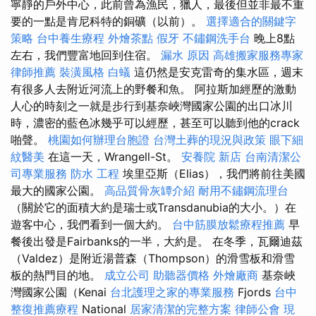
寧靜的戶外中心，此前曾為漁民，獵人，最後但並非最不重
要的一點是肯尼科特的銅礦（以前）。
選擇適合的關鍵字
策略
台中養生療程
外燴茶點
假牙
不鏽鋼洗手台
晚上8點
左右，我們豐富地回到住宿。
漏水 原因
高雄搬家服務專家
律師推薦
裝潢風格
白蟻
這仍然是安克雷奇的集水區，週末
有很多人去附近河流上的野餐和魚。 阿拉斯加經歷的激動
人心的時刻之一就是步行到基奈峽灣國家公園的出口冰川
時，濃密的藍色冰幾乎可以經歷，甚至可以聽到他的crack
啪聲。
桃園如何辦理台胞證
台灣土葬的現況與政策
眼下細
紋醫美
在這一天，Wrangell-St。
安養院 新店
台南清潔公
司專業服務
防水 工程
埃里亞斯（Elias），我們將前往美國
最大的國家公園。
高品質骨灰罈介紹
耐用不鏽鋼流理台
（關於它的面積大約是瑞士或Transdanubia的大小。）在
遊客中心，我們看到一個大約。
台中筋膜放鬆療程推薦
早
餐後出發是Fairbanks的一半，大約是。 在冬季，瓦爾迪茲
（Valdez）是附近湯普森（Thompson）的滑雪板和滑雪
板的熱門目的地。
成立公司
助聽器價格
外燴廠商
基奈峽
灣國家公園（Kenai
台北護理之家的專業服務
Fjords
台中
整復推薦療程
National
居家清潔的完整方案
律師公會
現