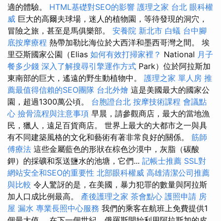
適的體驗。
HTML基礎對SEO的影響
護理之家 台北
眼科權
威
巨大的高爾夫球場，迷人的植物園，等待發現的洞穴，
冒險之旅，甚至是馬俱樂部。
安養院 新北市
白蟻
台中腳
底按摩療程
熱帶加勒比海位於大西洋和墨西哥灣之間。 埃
里亞斯國家公園（Elias
如何有效打掃家裡？
National
月子
餐多少錢
深入了解搜尋引擎運作方式
Park）位於阿拉斯加
東南部的巨大，遙遠的野生動植物中。
護理之家 單人房
推
薦最值得信賴的SEO團隊
台北外燴
這是美國最大的國家公
園，超過1300萬公頃。
台胞證台北
按摩技術課程
會議點
心
撿骨流程與注意事項
早晨，請參觀商店，最大的當地漁
民，獵人，遠足百貨商店。 世界上最大的大都市之一與具
有不同建築風格的文化和藝術有著非常良好的關係。
筋師
傅療法
這些金屬藍色的形狀在棕色沙漠中，灰脂（碳酸
鉀）的採礦和泵送鹽水的池塘，它們...
記帳士推薦
SSL對
網站安全和SEO的重要性
北部眼科權威
高雄清潔公司推薦
與比較
令人驚訝的是，在美國，暴力犯罪的數量與阿拉斯
加人口成比例最高。
產後護理之家
茶會點心
護照申請
房
屋 漏水
專業長照中心服務
我們的乘客在航班上免費提供1
個最大值。 在下一個世紀，俄羅斯開始利用阿拉斯加的皮