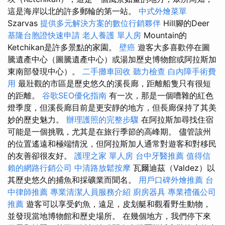
這是海岸以北的許多郵輪的第一站。
中式外燴菜單
Szarvas
提供多元解決方案的數位行銷夥伴
Hill腳的Deer
基隆台胞證快速申請
老人養護 單人房
Mountain的
Ketchikan是許多景點的家園。
壁癌
遊客大多喜歡停在圖
騰遺產中心（圖騰遺產中心）或湯加歷史博物館或阿拉斯加
東南部發現中心）。
二手攤車回收
聽力檢查
白內障手術費
用
最壯觀的市區是歷史悠久的溪長廊，距離船隻只有很短
的距離。
谷歌SEO優化指南
有一次，那是一個嘈雜的紅色
燈季度，但溪長廊目前是更安靜的地方，但長廊保持了其美
妙的歷史魅力。
辦理護照的完整步驟
在阿拉斯加尋找住宿
可能是一個挑戰，尤其是在旅行季節的高峰期。 儘管該州
的位置遙遠和極端情況，但阿拉斯加人通常對遊客和對移民
的友善卻很友好。
護理之家 單人房
台中牙醫推薦
值得信
賴的網路行銷公司
中清路放鬆按摩
瓦爾迪茲（Valdez）以
其歷史悠久的捕魚和採礦業而聞名。
用戶口碑外燴推薦
台
中律師推薦
專業清潔人員服務介紹
廚房器具
專業禮儀公司
推薦
遊客可以享受釣魚，遠足，皮划艇和觀看野生動物，
並發現當地博物館和歷史場所。 在幾個地方，我們停下來