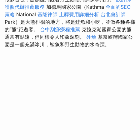
護照代辦推薦服務
加德馬國家公園（Kathma
全面的SEO
策略
National
基隆律師
土葬費用詳細分析
台北會計師
Park）是大熊徘徊的地方，將是鮭魚和小吃，並做各種各樣
的“熊”距遊客。
台中刮痧療程推薦
克拉克湖國家公園的熊
通常有點遠，但同樣令人印象深刻。
外燴
基奈峽灣國家公
園是一個充滿冰川，鯨魚和野生動物的水奇蹟。