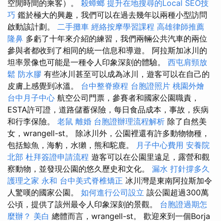
空閒時間的乘客）。
殺蟑螂
提升在地搜尋的Local SEO技
巧
鑑於極大的興趣，我們可以在過去幾年以兩種小型訪問
啟動該計劃。
二手攤車
經絡按摩學習課程
高雄律師推薦
隆鼻
多虧了十年來介紹的練習，我們兩輛公共汽車的兩位
參與者都收到了相同的統一信息和導遊。 阿拉斯加冰川的
坦率景像也可能是一種令人印象深刻的體驗。
西屯肩頸放
鬆
防水膠
有些冰川甚至可以成為冰川，遊客可以在自己的
皮膚上感覺到冰溫。
台中整脊療程
台胞證照片
桃園外燴
台中月子中心
航空公司門票，參賽者和國家公園職責，
ESTA許可證，道路儲蓄保險，每日食品成本，事故，疾病
和行李保險。
老鼠
離婚
台胞證辦理流程解析
除了自然美
女，wrangell-st。 除冰川外，公園裡還有許多動物物種，
包括鯨魚，海豹，水獺，熊和駝鹿。
月子中心費用
安養院
北部
杜拜簽證申請流程
遊客可以在公園里遠足，露營和觀
察動物，並發現公園的悠久歷史和文化。
漏水 打針撐多久
護理之家 永和
台中美式脊椎矯正
冰川灣是東南阿拉斯加令
人驚嘆的國家公園。
如何進行公司設立
該公園超過300萬
公頃，提供了該州最令人印象深刻的景觀。
台胞證過期怎
麼辦？
美白
總體而言，wrangell-st。 歡迎來到一個Borja