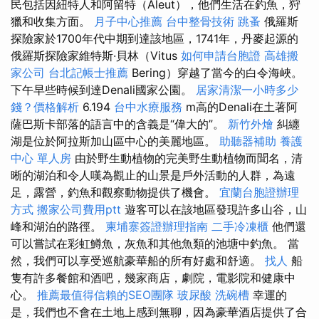
民包括因紐特人和阿留特（Aleut），他們生活在釣魚，狩
獵和收集方面。
月子中心推薦
台中整骨技術
跳蚤
俄羅斯
探險家於1700年代中期到達該地區，1741年，丹麥起源的
俄羅斯探險家維特斯·貝林（Vitus
如何申請台胞證
高雄搬
家公司
台北記帳士推薦
Bering）穿越了當今的白令海峽。
下午早些時候到達Denali國家公園。
居家清潔一小時多少
錢？價格解析
6.194
台中水療服務
m高的Denali在土著阿
薩巴斯卡部落的語言中的含義是“偉大的”。
新竹外燴
糾纏
湖是位於阿拉斯加山區中心的美麗地區。
助聽器補助
養護
中心 單人房
由於野生動植物的完美野生動植物而聞名，清
晰的湖泊和令人嘆為觀止的山景是戶外活動的人群，為遠
足，露營，釣魚和觀察動物提供了機會。
宜蘭台胞證辦理
方式
搬家公司費用ptt
遊客可以在該地區發現許多山谷，山
峰和湖泊的路徑。
柬埔寨簽證辦理指南
二手冷凍櫃
他們還
可以嘗試在彩虹鱒魚，灰魚和其他魚類的池塘中釣魚。 當
然，我們可以享受巡航豪華船的所有好處和舒適。
找人
船
隻有許多餐館和酒吧，幾家商店，劇院，電影院和健康中
心。
推薦最值得信賴的SEO團隊
玻尿酸
洗碗槽
幸運的
是，我們也不會在土地上感到無聊，因為豪華酒店提供了合