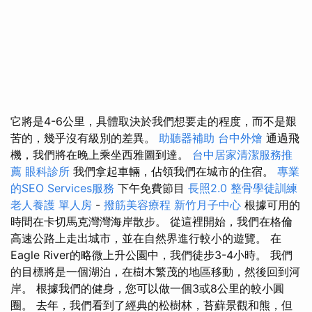
它將是4-6公里，具體取決於我們想要走的程度，而不是艱
苦的，幾乎沒有級別的差異。
助聽器補助
台中外燴
通過飛
機，我們將在晚上乘坐西雅圖到達。
台中居家清潔服務推
薦
眼科診所
我們拿起車輛，佔領我們在城市的住宿。
專業
的SEO Services服務
下午免費節目
長照2.0
整骨學徒訓練
老人養護 單人房
-
撥筋美容療程
新竹月子中心
根據可用的
時間在卡切馬克灣灣海岸散步。 從這裡開始，我們在格倫
高速公路上走出城市，並在自然界進行較小的遊覽。 在
Eagle River的略微上升公園中，我們徒步3-4小時。 我們
的目標將是一個湖泊，在樹木繁茂的地區移動，然後回到河
岸。 根據我們的健身，您可以做一個3或8公里的較小圓
圈。 去年，我們看到了經典的松樹林，苔蘚景觀和熊，但