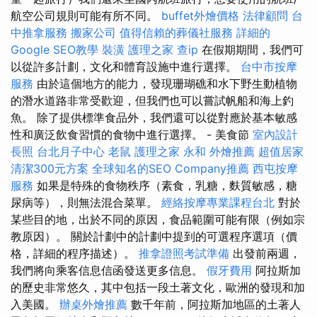
航空公司規則可能有所不同。
buffet外燴價格
法律顧問
台
中推拿服務
搬家公司
值得信賴的葬儀社服務
詳細的
Google SEO教學
裝潢
護理之家
查ip
在假期期間，我們可
以從許多計劃，文化和體育設施中進行選擇。
台中市按摩
服務
由於這個地方的能力，發現珊瑚礁和水下野生動植物
的潛水道路非常受歡迎，但我們也可以嘗試帆船和海上釣
魚。 除了提供標準食品外，我們還可以從對應於基本敏感
性和廣泛飲食習慣的食物中進行選擇。 - 美食節
室內設計
長照
台北月子中心
老鼠
護理之家 永和
外燴推薦
超值居家
清潔300元方案
全球知名的SEO Company推薦
西屯按摩
服務
如果是特殊的食物秩序（素食，乳糖，麩質敏感，糖
尿病等），則無法混合菜單。
經絡按摩專業課程台北
對於
某些目的地，出於不同的原因，食品範圍可能有限（例如宗
教原因）。 關於計劃中的計劃中提到的可選程序選項（價
格，詳細的程序描述）。
推拿證照考試準備
出發前兩週，
我們將向乘客信息信函發送更多信息。
假牙費用
阿拉斯加
的歷史非常悠久，其中包括一段土著文化，歐洲的發現和加
入美國。
辦桌外燴推薦
數千年前，阿拉斯加地區的土著人