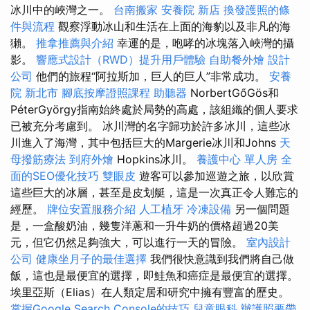
冰川中的峽灣之一。
台南搬家
安養院 新店
換發護照的條
件與流程
觀察浮動冰山和生活在上面的海豹以及非凡的海
獺。
推拿推薦與介紹
幸運的是，咆哮的冰塊落入峽灣的攝
影。
響應式設計（RWD）提升用戶體驗
自助餐外燴
設計
公司
他們的旅程“阿拉斯加，巨人的巨人”非常成功。
安養
院 新北市
腳底按摩證照課程
助聽器
NorbertGőGös和
PéterGyörgy指南始終處於局勢的高處，該組織的個人要求
已被充分考慮到。 冰川灣的名字歸功於許多冰川，這些冰
川進入了海灣，其中包括巨大的Margerie冰川和Johns
天
母撥筋療法
到府外燴
Hopkins冰川。
養護中心 單人房
全
面的SEO優化技巧
雙眼皮
遊客可以參加巡遊之旅，以欣賞
這些巨大的冰層，甚至是皮划艇，這是一次真正令人難忘的
經歷。
牌位安置服務介紹
人工植牙
冷凍設備
另一個問題
是，一盒酸奶油，幾隻洋蔥和一升牛奶的價格超過20美
元，但它仍然足夠強大，可以進行一天的冒險。
室內設計
公司
健康坐月子的最佳選擇
我們很快意識到我們將自己做
飯，這也是最便宜的選擇，即鮭魚和癌症是最便宜的選擇。
埃里亞斯（Elias）在人類定居和研究中擁有豐富的歷史。
掌握Google Search Console的技巧
兒童眼科
辦護照要帶