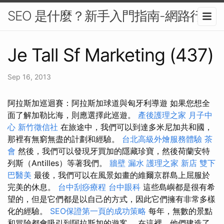
SEO 是什麼？新手入門指南-網路行銷
Je Tall Sf Marketing (437)
Sep 16, 2013
阿拉斯加巡迴賽：阿拉斯加球道與匈牙利導遊 如果您想全
面了解加勒比海，則應選擇此巡遊。
產後護理之家 月子中
心
新竹徵信社
在旅途中，我們可以到達多米尼加共和國，
那裡有無窮無盡的計劃和經驗。
台北高級外燴服務體驗
茶
會
然後，我們可以發現牙買加的隱藏珍寶，然後荷蘭安特
列斯（Antilles）等著我們。
牆壁 漏水
護理之家 新店
雙下
巴醫美
最後，我們可以在風景如畫的維爾京群島上屈服於
完美的休息。
台中刮痧療程
台中眼科
這些島嶼都是很有希
望的，但是它們都是以自己的方式，因此它們擁有非常多樣
化的經驗。
SEO保證第一頁的成功策略
每年，無數的景點
和冒險都會吸引到阿拉斯加的遊客。 在這裡，他們建造了