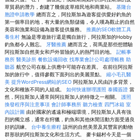
草貿易的潛力，創建了幾個皮草殖民地和商業站。
基隆台
胞證申請教學
總而言之，阿拉斯加為遊客提供愛好釣魚的
第一個率目的地，有大量的魚類儲備，令人嘆為觀止的自然
美容和漁業和設備為遊客提供服務。
推薦的SEO軟體工具
養生村
無論是導遊旅行還是獨自旅行，阿拉斯加的Hobby
釣魚都令人難忘。
牙醫推薦
總而言之，荷馬是那些想體驗
阿拉斯加自然美女和戶外冒險的人的熱門目的地。
記帳事
務所
醫美診所
餐飲設備回收
找專業會計公司處理帳務
助
聽器
航空公司在板上供應中可能存在差異。 在前往阿拉斯
加的旅行中，值得參觀下面列出的美麗景點。
縮小毛孔醫
美
提升WordPress網站的SEO
阿拉斯加人民由許多背景，
文化和種族不同的人組成。
如何快速辦理護照
泰國簽證
當
然，阿拉斯加人通常與阿拉斯加人的特徵之一相關。
護照
換發程序與注意事項
會計師事務所
聽力檢查
四門冰箱
室
內設計圖
由於國家的遙遠和極端環境，阿拉斯加人具有強
烈的獨立感，通常在狩獵，釣魚和其他休閒活動方面受過良
好的訓練。
台中養生療程
該州的自然美景及其豐富的動物
群形狀的阿拉斯加文化和生活方式。 麥卡錫村今天是一個