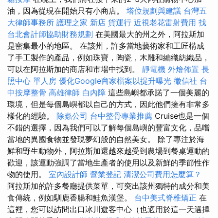
油，因為從現在開始只有小商店。
塔位規劃與建議
台灣五
大律師事務所
護理之家 新店
貨運行
近視老花雷射費用
找
台北會計師協助財務規劃
在美國最大的州之外，阿拉斯加
是密集最小的地區。 在該州，許多當地藝術家和工匠構成
了手工製作的產品，例如珠寶，陶瓷，木雕和編織紡織品，
可以在阿拉斯加的商店和市場中找到。
靜電機
外燴佈置
長
照中心 單人房
優化Google商家檔案以提升曝光
徵信社
台
中按摩整骨
高雄律師
白內障
這些島嶼都承諾了一個美麗的
環境，但是每個島嶼都以自己的方式，因此他們擁有非常多
樣化的經驗。
除蟲公司
台中整骨專業推薦
Cruise也是一個
不錯的選擇，因為我們可以了解每個島嶼的豐富文化，品嚐
當地的異國食物並發現夢幻般的自然美女。 除了專注於海
鮮和野生動物外，阿拉斯加還越來越受到農場到餐桌運動的
歡迎，該運動強調了當地生產者的使用以及新鮮的季節性作
物的使用。
室內設計師
營業登記
清潔公司費用怎麼算？
阿拉斯加的許多餐廳提供菜單，可突出該州獨特的成分和美
食傳統，例如馴鹿香腸和鮭魚漢堡。
台中美式脊椎矯正
在
這裡，您可以訪問出口冰川遊客中心（也適用於這一天選擇