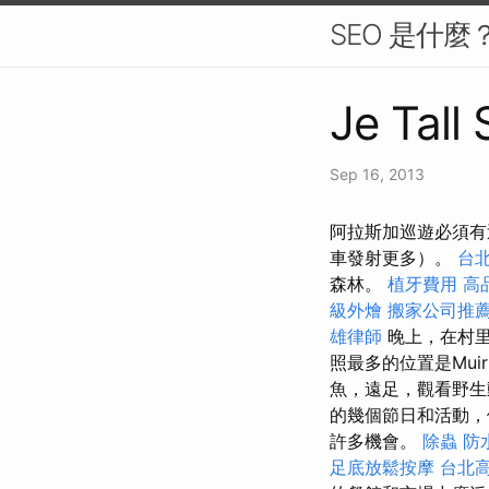
SEO 是什
Je Tall
Sep 16, 2013
阿拉斯加巡遊必須有
車發射更多）。
台
森林。
植牙費用
高
級外燴
搬家公司推
雄律師
晚上，在村里晚
照最多的位置是Muir
魚，遠足，觀看野生
的幾個節日和活動，
許多機會。
除蟲
防
足底放鬆按摩
台北