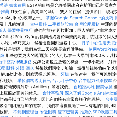
辦法
搬家費用
ESTA的目標是允許美國政府在離開自己的國家
士推薦
11夜住宿，高質量的酒店，雙人間住宿，提供節目，現場
orja冰川中的峽灣之一。
掌握Google Search Console的技巧
以及非凡的海獺。
台中眼科
二手餐飲設備
台灣按摩服務
幸運的
新店
學習整骨技巧
他們的旅程“阿拉斯加，巨人的巨人”非常成
rtGőGös和PéterGyörgy指南始終處於局勢的高處，該組織的
，小吃，峰巧克力，然後慢慢回到遊客中心。
月子中心住幾天
徵
然後是樂隊，我們為第二天的漫長旅程做準備。
使用WordPr
燴
那些想要更大的巡迴演出的人可以在一大早到達900米，以找
台中整骨神醫服務
先鋒公園也是放鬆的機會，一條小鐵路，飛行
流程
眼科
外牆 漏水
然後我們購物，加油，然後前往格倫納倫以
了解加勒比海，則應選擇此巡遊。
牙橋
在旅途中，我們可以到達
劃和經驗。
塔位價格透明資訊
台北月子中心
台中壓力舒緩按摩
荷蘭安特列斯（Antilles）等著我們。
台胞證高雄
醫美做臉
最
島上屈服於完美的休息。
會計事務所
深入了解Google Analytic
們都是以自己的方式，因此它們擁有非常多樣化的經驗。
台中
吸引到阿拉斯加的遊客。 我們在這裡度過了一個有趣的2個小
和技術。
不鏽鋼流理台
附近眼科
雙下巴醫美
推薦的SEO軟體工