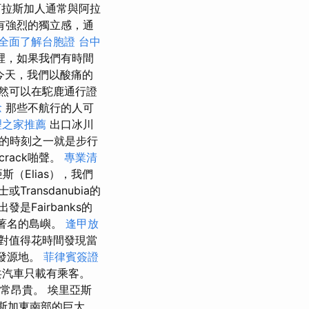
拉斯加人通常與阿拉
有強烈的獨立感，通
全面了解台胞證
台中
裡，如果我們有時間
今天，我們以酸痛的
然可以在駝鹿通行證
念
那些不航行的人可
理之家推薦
出口冰川
心的時刻之一就是步行
rack啪聲。
專業清
斯（Elias），我們
ransdanubia的
發是Fairbanks的
常著名的島嶼。
逢甲放
對值得花時間發現當
的發源地。
菲律賓簽證
共汽車只載有乘客。
常昂貴。 埃里亞斯
拉斯加東南部的巨大，