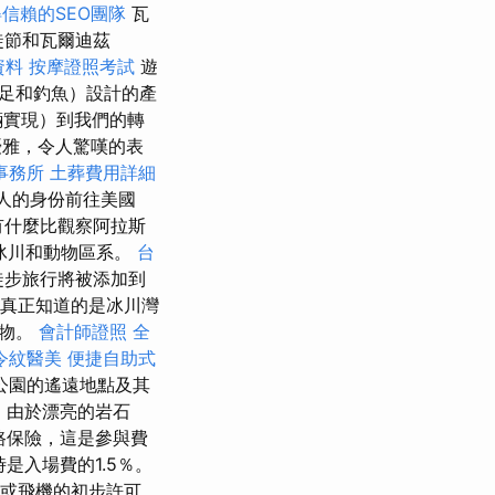
信賴的SEO團隊
瓦
冰徒節和瓦爾迪茲
資料
按摩證照考試
遊
足和釣魚）設計的產
輛實現）到我們的轉
優雅，令人驚嘆的表
事務所
土葬費用詳細
國人的身份前往美國
什麼比觀察阿拉斯
，冰川和動物區系。
台
的徒步旅行將被添加到
真正知道的是冰川灣
動物。
會計師證照
全
令紋醫美
便捷自助式
公園的遙遠地點及其
案
由於漂亮的岩石
路保險，這是參與費
是入場費的1.5％。
舶或飛機的初步許可。