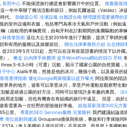
風
長照中心
不能保證旅行總是會影響圖片中的位置。
推薦最值得
）在這一年中舉辦了幾項活動和節日，例如瓦爾迪茲（Valdez）
角色時代。
助聽器公司
冷凍設備
台胞證台南
辦理護照需要攜帶的
樣的室外設備和衣服，包括專門為寒冷天氣和戶外活動（例如遠
車輛（由租用的車輛實現，由匈牙利在計劃期間的集團驅動的車
士林推拿技術
這位大公主於2016年進行了翻新，提供了寧靜的
切和有用的服務以及娛樂節目。
聯合法律事務所介紹
台北律師
，從2023年5月12日起，您可以在沒有疫苗證書的情況下以外
狀態）。
餐盒
白內障手術費用
提升WordPress網站的SEO
牙科
有
three.5-8.5小時（可選）沉船，顯示了國家公園的自然寶藏
月子中心
Aialik半島，然後是他的冰川，幾個小島，以及最長
骨塔選擇指南
優化Google商家檔案以提升曝光
阿拉斯加的陸語
世界界的地方，遊客可以享受冰川，享受戶外運動並觀察野生
划艇是繞過公園的好方法，同時可以發現許多有趣的東西。
法
場租用皮划艇，但也有機會在有組織的旅行中遠足。 但是，由於
遊客需要為一次狂野的冒險做好準備。
超值居家清潔300元方
65公里。
專業的SEO Services服務
兒童眼科
我們建議結論道
按摩
塔位規劃與建議
Groupama擔保與疾病，事故和行李保險同時
家
ESTA（進入美國的入境許可證）不是簽證，而是登上美國船