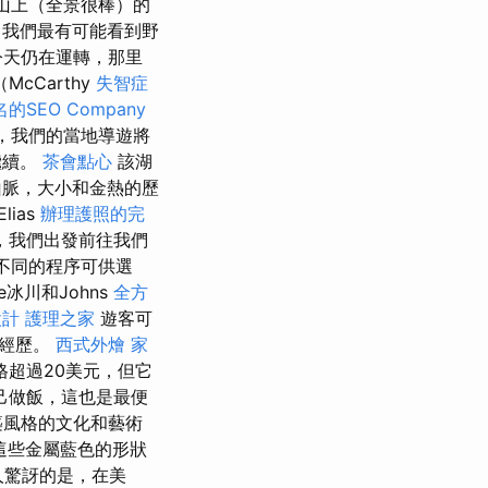
的山上（全景很棒）的
我們最有可能看到野
今天仍在運轉，那里
cCarthy
失智症
的SEO Company
它，我們的當地導遊將
繼續。
茶會點心
該湖
到山脈，大小和金熱的歷
ias
辦理護照的完
，我們出發前往我們
不同的程序可供選
冰川和Johns
全方
設計
護理之家
遊客可
的經歷。
西式外燴
家
超過20美元，但它
己做飯，這也是最便
築風格的文化和藝術
這些金屬藍色的形狀
人驚訝的是，在美