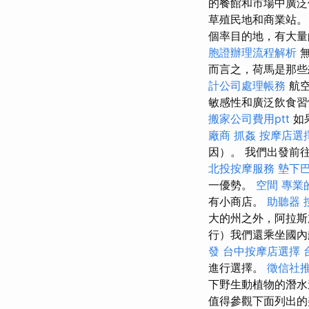
的餐館和市場中廣泛
草殖民地和商業站
個率目的地，有大量
胞證辦理流程解析
而言之，荷馬是那些
計公司處理帳務
航空
敏感性和廣泛飲食
搬家公司費用ptt
如
廠商
抓姦
按摩店選
因）。 我們出發前
北投按摩服務
墊下
一優勢。
空間
專業
有小商店。
助聽器
大的州之外，阿拉斯
行）我們還乘坐國內
發
台中按摩店選擇
進行選擇。
徵信社
下野生動植物的潛水
值得參觀下面列出