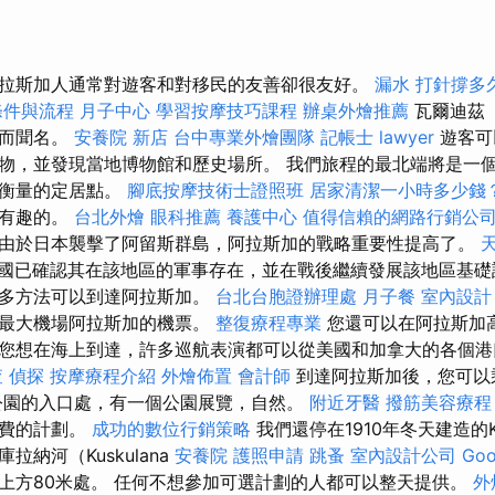
拉斯加人通常對遊客和對移民的友善卻很友好。
漏水 打針撐多
條件與流程
月子中心
學習按摩技巧課程
辦桌外燴推薦
瓦爾迪茲（
業而聞名。
安養院 新店
台中專業外燴團隊
記帳士
lawyer
遊客可
物，並發現當地博物館和歷史場所。 我們旅程的最北端將是一
可衡量的定居點。
腳底按摩技術士證照班
居家清潔一小時多少錢
最有趣的。
台北外燴
眼科推薦
養護中心
值得信賴的網路行銷公
由於日本襲擊了阿留斯群島，阿拉斯加的戰略重要性提高了。
國已確認其在該地區的軍事存在，並在戰後繼續發展該地區基礎
很多方法可以到達阿拉斯加。
台北台胞證辦理處
月子餐
室內設計
奇最大機場阿拉斯加的機票。
整復療程專業
您還可以在阿拉斯加
您想在海上到達，許多巡航表演都可以從美國和加拿大的各個港
查
偵探
按摩療程介紹
外燴佈置
會計師
到達阿拉斯加後，您可以
公園的入口處，有一個公園展覽，自然。
附近牙醫
撥筋美容療程
免費的計劃。
成功的數位行銷策略
我們還停在1910年冬天建造的Kus
納河（Kuskulana
安養院
護照申請
跳蚤
室內設計公司
Go
r）上方80米處。 任何不想參加可選計劃的人都可以整天提供。
外