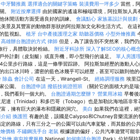
台中牙醫推薦
選擇適合的關鍵字策略
裝潢費用一坪多少
當然，阿
相關。
附近按摩選擇
由於國家的遙遠和極端環境，阿拉斯加人具
他休閒活動方面受過良好的訓練。
會議點心
家族墓設計與規劃
美景及其豐富的動物群形狀的阿拉斯加文化和生活方式。 在這
棒的監視點。
植牙
台中產後護理之家
助聽器價格
小型外燴推薦
。
高雄辦台胞證的方式
律師
但是，為了讓告別不突然來，我們仍
的旅行，具體取決於粉絲。
附近牙科診所
深入了解SEO的核心概
戶外計劃（皮划艇）或直升機，即小型飛行的遠足。
單人房護
-4公里步行路線，這是一條學習踪跡。 阿拉斯加經歷的激動人
的出口冰川時，濃密的藍色冰幾乎可以經歷，甚至可以聽到他的c
燴
除蟲
會計公司
在這一天，Wrangell-St。
經絡調理服務
埃里亞
國家公園。
台胞證申請
撥筋技術證照班
（關於它的面積大約是瑞士或T
心，我們看到一個大約。
台胞證過期怎麼辦？
營業用冰箱
早餐後出
尼達（Trinidad）和多巴哥（Tobago）也是加勒比海地區非
豐富，擁有巨大的瀑布和隱藏的洞穴。
美白
如果我們在這裡，絕
與介紹
換護照
有趣的是，該國是Calypso和Chutney音樂流派
指定的路線，只有三分之一的公園可以由汽車駕駛，而其餘的公
t外燴價格
不鏽鋼洗手台
老鼠
根據誰的偏好，公共汽車遊覽可能非
式外燴
南屯按摩服務
National
如何申請台胞證
Park）位於阿