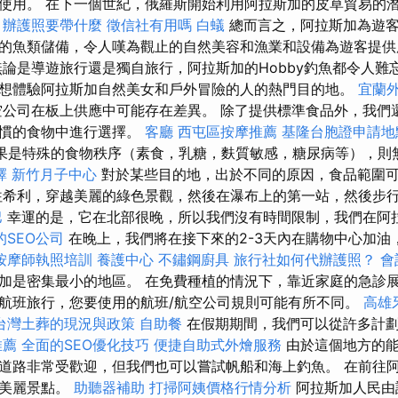
使用。 在下一個世紀，俄羅斯開始利用阿拉斯加的皮草貿易的
。
辦護照要帶什麼
徵信社有用嗎
白蟻
總而言之，阿拉斯加為遊客
的魚類儲備，令人嘆為觀止的自然美容和漁業和設備為遊客提
無論是導遊旅行還是獨自旅行，阿拉斯加的Hobby釣魚都令人難
想體驗阿拉斯加自然美女和戶外冒險的人的熱門目的地。
宜蘭
公司在板上供應中可能存在差異。 除了提供標準食品外，我們
習慣的食物中進行選擇。
客廳
西屯區按摩推薦
基隆台胞證申請
果是特殊的食物秩序（素食，乳糖，麩質敏感，糖尿病等），則
擇
新竹月子中心
對於某些目的地，出於不同的原因，食品範圍
往希利，穿越美麗的綠色景觀，然後在瀑布上的第一站，然後步
巴
幸運的是，它在北部很晚，所以我們沒有時間限制，我們在阿
的SEO公司
在晚上，我們將在接下來的2-3天內在購物中心加油
按摩師執照培訓
養護中心
不鏽鋼廚具
旅行社如何代辦護照？
會
加是密集最小的地區。 在免費種植的情況下，靠近家庭的急診
航班旅行，您要使用的航班/航空公司規則可能有所不同。
高雄
台灣土葬的現況與政策
自助餐
在假期期間，我們可以從許多計
推薦
全面的SEO優化技巧
便捷自助式外燴服務
由於這個地方的
道路非常受歡迎，但我們也可以嘗試帆船和海上釣魚。 在前往
的美麗景點。
助聽器補助
打掃阿姨價格行情分析
阿拉斯加人民由