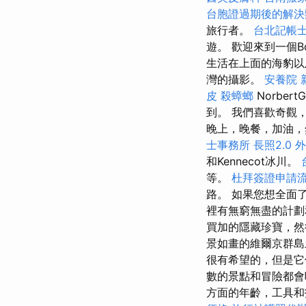
台胞證過期後的解決
旅行者。
台北記帳
遊。 歡迎來到一個B
生活在上面的海豹
灣的攝影。
安養院 
皮
殺蟑螂
Norbe
到。 我們喜歡奇觀
晚上，晚餐，加油，
士事務所
長照2.0
外
和Kennecot冰川。
等。
杜拜簽證申請
路。 如果您想全面
裡有無窮無盡的計
買加的隱藏珍寶，然後
景如畫的維爾京群
很有希望的，但是它
數的景點和冒險都會
方面的年齡，工具