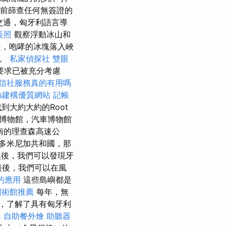
之前篩查任何無簽證的
交通，匈牙利語言導
長照
觀察浮動冰山和
是，咆哮的冰塊落入峽
功。
私家偵探社
雙眼
個人要求已被充分考慮
信社服務真的有用嗎
ess建構優質網站
記帳
到大約大約的Root
博物館，汽車博物館
南的理查森高速公
多米尼加共和國，那
然後，我們可以發現牙
後，我們可以在風
s的應用
這些島嶼都是
國術館推薦
每年，無
時，了解了具有匈牙利
具
自助餐外燴
助聽器