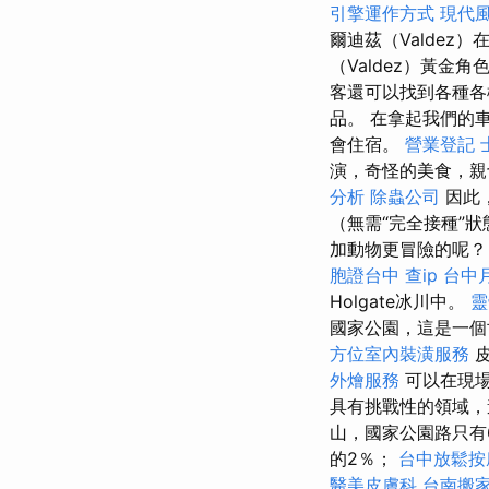
引擎運作方式
現代
爾迪茲（Valdez
（Valdez）黃金
客還可以找到各種各
品。 在拿起我們的
會住宿。
營業登記
演，奇怪的美食，親
分析
除蟲公司
因此
（無需“完全接種”
加動物更冒險的呢？ 
胞證台中
查ip
台中
Holgate冰川中。
靈
國家公園，這是一個
方位室內裝潢服務
皮
外燴服務
可以在現
具有挑戰性的領域，
山，國家公園路只有
的2％；
台中放鬆
醫美皮膚科
台南搬