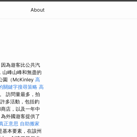
About
，因為遊客比公共汽
，山峰山峰和無盡的
（McKinley
高
的關鍵字搜尋策略
高
境。 訪問量最多，拍
客提供許多活動，包括釣
和商店，以及一年中
，為外國遊客提供了
的真正意思
自助搬家
是基本要素，在該州