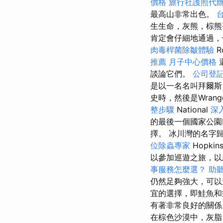
價格
旅行社護照代
最高山非常出色。
生生命，灰熊，棕熊
肯定會仔細地通過
肉毒桿菌除皺體驗
R
推薦
月子中心價格
談論它們。
公司登
是以一名名叫拜爾斯（
史時，然後是Wrange
整步驟
National
深
的最後一個國家公園K
擇。 冰川灣的名字歸
位除蟲專家
Hopki
以參加巡遊之旅，以
事服務怎麼選？
助
仍然足夠強大，可
宜的選擇，即鮭魚和
有著非常良好的關
在棕色沙漠中，灰脂