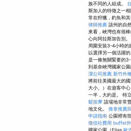
族不同的人組成。
斯加人的特徵之一
常在狩獵，釣魚和其
律師推薦
該州的自然
來看，峽灣也有很
心向阿拉斯加告別
周圍安裝3-4小時
以選擇另一個活躍的
是一條無關緊要的3
到基奈峽灣國家公園
潔公司推薦
新竹外
將前往美國最大的
大小。）在遊客中
一半，大約是。 特立
鬆按摩
該場地非常
地文化。
推拿推薦
申請指南
公園裡有
徵信社費用
buffe
國家公園（Elias
歐