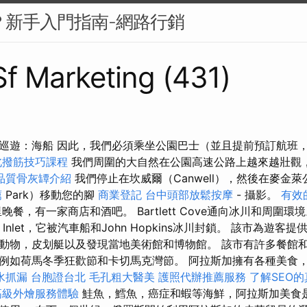
麼？新手入門指南-網路行銷
 Sf Marketing (431)
巡遊：海船 因此，我們必須乘坐公園巴士（並且提前預訂航班
北撥筋技巧課程
我們周圍的大自然在公園高速公路上越來越壯觀
品質骨灰罈介紹
我們停止在坎威爾（Canwell），然後在麥金萊公園
薦
Park）移動您的腳
商業登記
台中頭部放鬆按摩
- 攝影。
有效
餐，有一家商店和酒吧。 Bartlett Cove通向冰川和周圍環
 Inlet，它被汽車船和John Hopkins冰川封鎖。 該市為遊
動物，皮划艇以及發現當地美術館和博物館。 該市有許多餐館
例如荷馬冬季狂歡節和卡切馬克灣節。 阿拉斯加擁有各種美食
水抓漏
台胞證台北
毛孔粗大醫美
護照代辦推薦服務
了解SEO
高級外燴服務體驗
鮭魚，鱈魚，癌症和蝦等海鮮，阿拉斯加美食