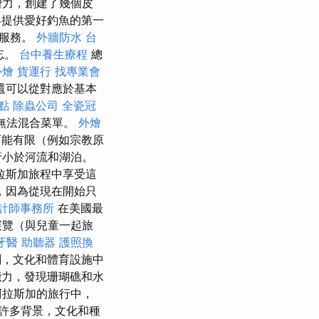
潛力，創建了幾個皮
提供愛好釣魚的第一
供服務。
外牆防水
台
忘。
台中養生療程
總
外燴
貨運行
找專業會
還可以從對應於基本
地點
除蟲公司
全瓷冠
無法混合菜單。
外燴
可能有限（例如宗教原
行小於河流和湖泊。
拉斯加旅程中享受這
，因為從現在開始只
計師事務所
在美國最
展覽（與兒童一起旅
牙醫
助聽器
護照換
劃，文化和體育設施中
能力，發現珊瑚礁和水
阿拉斯加的旅行中，
許多背景，文化和種