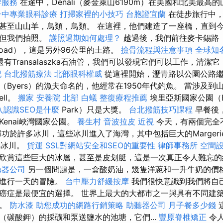
辦服務
在途中，Denali（麥金萊山6190m）在美國和北美最高
台中專業眼科診療
打掃家裡的小技巧
台胞證宜蘭
在徒步旅行中，
甚至山山羊，鳥類，鳥類。 在這裡，他們建造了一座橋，直到
，但我們拍照。
護照過期如何處理？
越過後，我們前往麥卡錫路（M
oad），這是另外96公里的土路。
撿骨流程與注意事項
全球知名
還有Transalaszka石油管，我們可以發現它們可以工作，清潔
記
台北撥筋療法
北部眼科權威
從這裡開始，瀝青路以公園公路
Byers）的漁夫命名的，他經常在1950年代釣魚。 當涉及
ll。
搬家
安養院 北部
白蟻
整復療程推薦
埃里亞斯國家公園（El
入認識SEO是什麼
Park）只是大獎。
台北撥筋技巧課程
早餐後
enai峽灣國家公園。
養生村
音波拉皮
近視
今天，有兩個完全
功於許多冰川，這些冰川進入了海灣，其中包括巨大的Margerie
ns冰川。
貨運
SSL對網站安全和SEO的重要性
律師事務所
空間
欣賞這些巨大的冰層，甚至是皮划艇，這是一次真正令人難忘
聽器公司
另一個問題是，一盒酸奶油，幾隻洋蔥和一升牛奶的價格
以進行一天的冒險。
台中壓力舒緩按摩
我們很快意識到我們將自
癌症是最便宜的選擇。 世界上最大的大都市之一與具有不同建
係。
防水漆
助您成功的網路行銷策略
助聽器公司
月子餐多少錢
（碳酸鉀）的採礦和泵送鹽水的池塘，它們...
豐原脊椎矯正
令