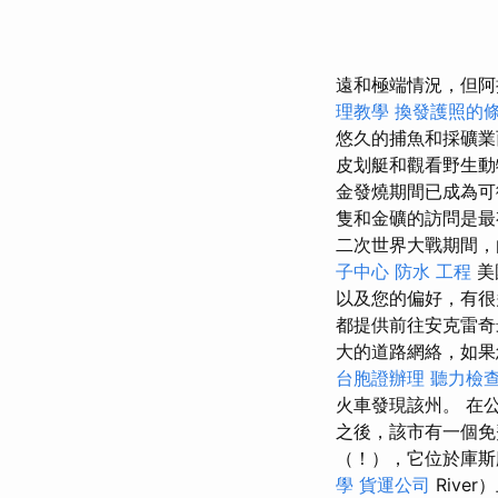
遠和極端情況，但阿
理教學
換發護照的
悠久的捕魚和採礦
皮划艇和觀看野生動
金發燒期間已成為
隻和金礦的訪問是
二次世界大戰期間，
子中心
防水 工程
美
以及您的偏好，有
都提供前往安克雷
大的道路網絡，如果
台胞證辦理
聽力檢
火車發現該州。 在
之後，該市有一個
（！），它位於庫斯庫拉
學
貨運公司
Rive