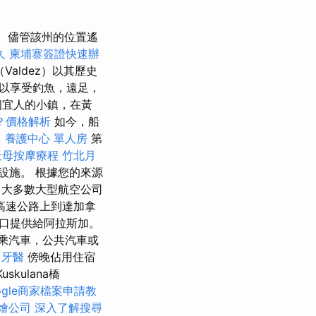
儘管該州的位置遙
久
柬埔寨簽證快速辦
Valdez）以其歷史
以享受釣魚，遠足，
個宜人的小鎮，在黃
？價格解析
如今，船
司
養護中心 單人房
第
天母按摩療程
竹北月
設施。 根據您的來源
大多數大型航空公司
高速公路上到達加拿
口提供給阿拉斯加。
乘汽車，公共汽車或
牙醫
傍晚佔用住宿
kulana橋
ogle商家檔案申請教
燴公司
深入了解搜尋