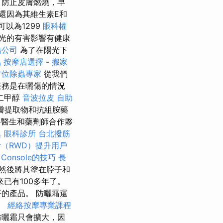
可防止皮膚燃燒，早
還因為其維生素E和
可以為1299
眼科權
光的有害影響有健康
信公司
為了在陽光下
蟲
按摩店選擇
-
搬家
方位除蟲專家
從我們
任務是在曬傷的情況
二甲醇
音波拉皮
自助
瓣提取物和抗組胺藥
醫生和藥劑師合作夥
具
眼科診所
台北撥筋
（RWD）提升用戶
h Console的技巧
長
然後將其塗在脖子和
已有100多年了。
的產品。 防曬霜還
單。
經絡按摩專業課程
防曬霜只會擴大，因