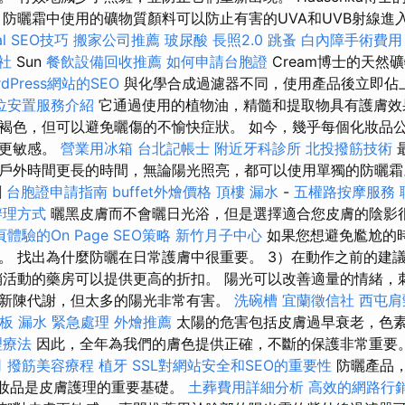
擇
防曬霜中使用的礦物質顏料可以防止有害的UVA和UVB射線進
l SEO技巧
搬家公司推薦
玻尿酸
長照2.0
跳蚤
白內障手術費用
社
Sun
餐飲設備回收推薦
如何申請台胞證
Cream博士的天然
dPress網站的SEO
與化學合成過濾器不同，使用產品後立即佔
位安置服務介紹
它通過使用的植物油，精髓和提取物具有護膚
褐色，但可以避免曬傷的不愉快症狀。 如今，幾乎每個化妝品
膚更敏感。
營業用冰箱
台北記帳士
附近牙科診所
北投撥筋技術
戶外時間更長的時間，無論陽光照亮，都可以使用單獨的防曬
劑
台胞證申請指南
buffet外燴價格
頂樓 漏水
-
五權路按摩服務
辦理方式
曬黑皮膚而不會曬日光浴，但是選擇適合您皮膚的陰影
體驗的On Page SEO策略
新竹月子中心
如果您想避免尷尬的
er。 找出為什麼防曬在日常護膚中很重要。 3）在動作之前的
銷活動的藥房可以提供更高的折扣。 陽光可以改善適量的情緒，
新陳代謝，但太多的陽光非常有害。
洗碗槽
宜蘭徵信社
西屯肩
板 漏水 緊急處理
外燴推薦
太陽的危害包括皮膚過早衰老，色
理療法
因此，全年為我們的膚色提供正確，不斷的保護非常重要
司
撥筋美容療程
植牙
SSL對網站安全和SEO的重要性
防曬產品
化妝品是皮膚護理的重要基礎。
土葬費用詳細分析
高效的網路行