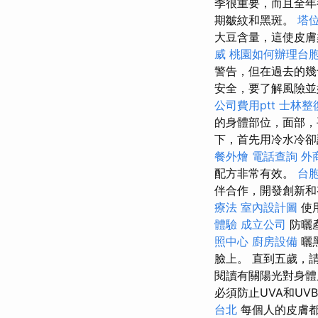
季很重要，而且全年
期皺紋和黑斑。
塔
大豆含量，這使皮
威
桃園如何辦理台
警告，但在過去的幾
安全，要了解風險
公司費用ptt
士林整
的身體部位，面部，
下，首先用冷水冷卻
餐外燴
電話查詢
外
配方非常有效。
台
伴合作，開發創新和
療法
室內設計圖
使
體驗
成立公司
防曬
照中心
廚房設備
曬
臉上。 直到五歲，
閱讀有關陽光對身體
必須防止UVA和UVB
台北
每個人的皮膚