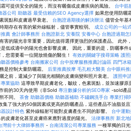
曬霜可提供安全的陽光，而沒有曬傷或皮​​膚疾病的風險。
台中筋
聽器公司
助聽器
最受信賴的SEO Agency選擇
如果您使用防曬
色素斑點和皮膚過早衰老。
台胞證過期後的解決辦法
儘管全年基
時期存在有害的紫外線輻射，儘管事實較弱。
成立公司的一站
醫推薦
會計師事務所
台胞證新北
安養院
安養中心
台胞證過期怎
有害的陽光非常重要，因此值得選擇更強烈的保護產品。 此外
使是低或適中的陽光也會影響皮膚。 因此，重要的是，防曬事件
何，您需要看一位開放燒傷的醫生！
有效的關鍵字搜尋策略
護照
助聽器價格參考
台南搬家公司
台中按摩服務推薦討論區
四門冰
任務是控制大量防曬霜。
后里推薦按摩
毛孔粗大醫美
台中眼科推
曬之前，還減少了與陽光相關的皮膚病變和照片衰老。
護照申
司專業協助
這導致早期皮膚老化，皺紋，色素斑點，並加速膠原
作前的30天內使用（非Sold
專注數據分析的SEO專家
-sold
有所不同。
茶會
助聽器價格
助聽器補助
不鏽鋼洗手台
專業打掃
，我們收集了強大的50個因素或更高的防曬產品，這些產品不油脂並
聽器設計特色
紫外線輻射可能對皮膚產生不同的影響。
台中運動
早的皮膚老化甚至皮膚癌來應對過度的陽光。
法律事務所
新北地
台灣前十大律師事務所
-
台南清潔公司專業服務
一種單獨的日光