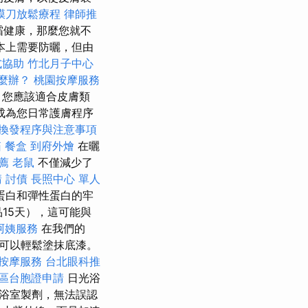
膜刀放鬆療程
律師推
霜健康，那麼您就不
本上需要防曬，但由
式協助
竹北月子中心
麼辦？
桃園按摩服務
，您應該適合皮膚類
成為您日常護膚程序
換發程序與注意事項
箱
餐盒
到府外燴
在曬
薦
老鼠
不僅減少了
請
討債
長照中心 單人
蛋白和彈性蛋白的牢
產品15天），這可能與
阿姨服務
在我們的
且可以輕鬆塗抹底漆。
按摩服務
台北眼科推
區台胞證申請
日光浴
浴室製劑，無法誤認