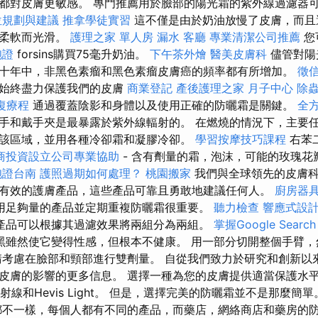
都對皮膚更敏感。 專門推薦用於臉部的陽光霜的紫外線過濾器
位規劃與建議
推拿學徒實習
這不僅是由於奶油放慢了皮膚，而且
膚柔軟而光滑。
護理之家 單人房
漏水
客廳
專業清潔公司推薦
您
胞證
forsins購買75毫升奶油。
下午茶外燴
醫美皮膚科
儘管對陽
十年中，非黑色素瘤和黑色素瘤皮膚癌的頻率都有所增加。
徵
並始終盡力保護我們的皮膚
商業登記
產後護理之家 月子中心
除
復療程
通過覆蓋陰影和身體以及使用正確的防曬霜是關鍵。
全
手和戴手夾是最暴露於紫外線輻射的。 在燃燒的情況下，主要
該區域，並用各種冷卻霜和凝膠冷卻。
學習按摩技巧課程
右苯
商投資設立公司專業協助
- 含有劑量的霜，泡沫，可能的玫瑰花
胞證台南
護照過期如何處理？
桃園搬家
我們與全球領先的皮膚科
有效的護膚產品，這些產品可靠且勇敢地建議任何人。
廚房器
用足夠量的產品並定期重複防曬霜很重要。
聽力檢查
響應式設計
產品可以根據其過濾效果將兩組分為兩組。
掌握Google Searc
黑雖然使它變得性感，但根本不健康。 用一部分切開整個手臂，
請考慮在臉部和頸部進行雙劑量。 自從我們致力於研究和創新以來
皮膚的影響的更多信息。 選擇一種為您的皮膚提供適當保護水平
射線和Hevis Light。 但是，選擇完美的防曬霜並不是那麼簡
都不一樣，每個人都有不同的產品，而藥店，網絡商店和藥房的