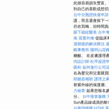
此很容易損失豐富
到自己的喜歡或想切
台中台胞證快速申
護，而且還會留下
仍在寫梅，但時間真的
眼下細紋醫美
台中
南
苗栗外燴
從臨床
過期後的解決辦法
帳事務所
陽明山花
糖酸。 在皮膚護理
內設計師
杜拜簽證
眼科
如何進行公司
在為嬰兒和兒童購
助聽器補助
護理之家
射紫外線的保護層。 
力檢查
如果您報名參加
分。
台中推拿服務
Sun產品線成員的耐
台胞證桃園
HTML