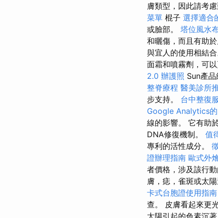
膚類型，因此請考慮
菜單
棍子
選擇適合
或臉部。
塔位風水
和曬傷，而且有助於
與宜人的使用相結合
面霜和噴霧劑，可以更
2.0
辦護照
Sun產
整脊療程
醫美診所
步支持。
台中整復
Google Analytic
線的影響。 它有助
DNA修復機制。
值
專利的活性成分。
證辦理指南
歐式外
者價格，涉及該行動
膚，痣，雀斑或太陽
卡式台胞證使用指南
查。 皮膚看起來更
太陽引起的色素沉著。