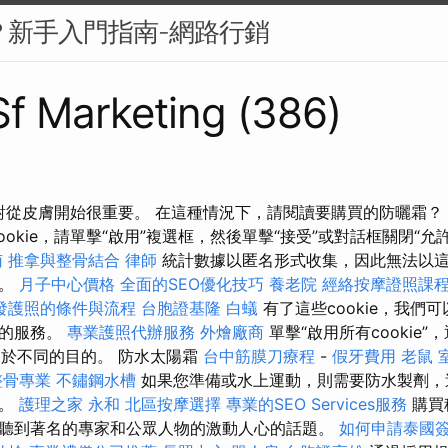
麼？新手入門指南-網路行銷
 Sf Marketing (386)
健康對從皮膚開始很重要。 在這種情況下，請閱讀要購買的防曬霜？
okie，請單擊“啟用”複選框，然後單擊“接受”或對話框關閉“允許所
南
推拿與整骨結合
律師
統計數據以匿名形式收集，因此無法以這些
者。
月子中心價格
全面的SEO優化技巧
養老院
經絡按摩證照課
發護照的條件與流程
台胞證基隆
白蟻
有了這些cookie，我們
好的服務。
專業護照代辦服務
外燴廠商
單擊“啟用所有cookie
e出於不同的目的。 防水太陽霜
台中筋膜刀療程
-
假牙費用
老鼠
整骨專業
不鏽鋼水槽
如果您準備或水上運動，則需要防水製劑，
滌。
護理之家 永和
北區按摩選擇
專業的SEO Services服務
購買
聽到著名的專家和公眾人物的激動人心的話題。
如何申請泰國