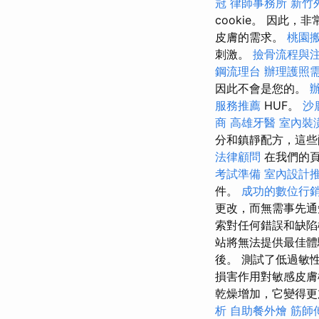
冠
律師事務所
新竹
cookie。 因
皮膚的需求。
桃園
刺激。
撿骨流程與
鋼流理台
辦理護照
因此不會是您的。
服務推薦
HUF。
沙
商
高雄牙醫
室內裝
分和鎮靜配方，這些
法律顧問
在我們的頁
考試準備
室內設計
件。
成功的數位行
更改，而無需事先
索對任何錯誤和缺
站將無法提供最佳體
後。 測試了低過敏
損害作用對敏感皮膚
乾燥增加，它變得更
析
自助餐外燴
筋師