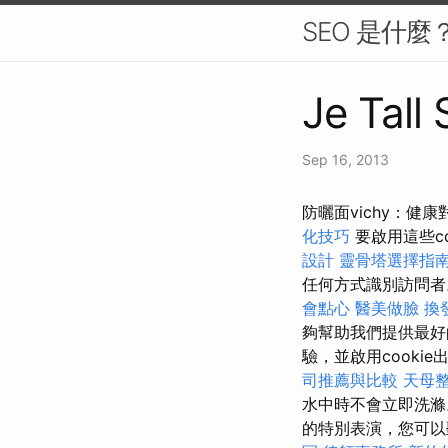
SEO 是什
Je Tall
Sep 16, 2013
防曬面vichy：
化技巧
要啟用這些co
設計
靈骨塔選擇指
任何方式識別訪問
會點心
醫美做臉
換
夠幫助我們提供最
驗，並啟用cooki
司推薦與比較
天母
水中時不會立即洗
的特別表演，您可以