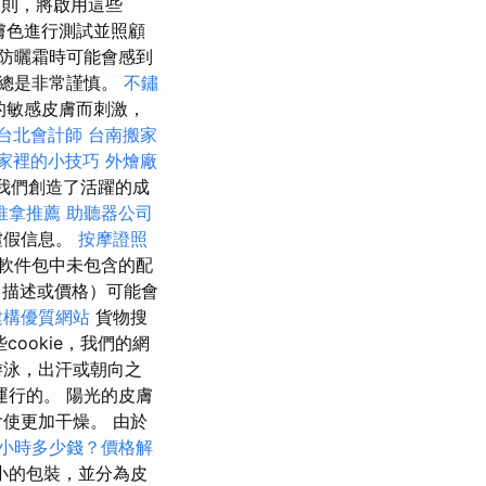
則，將啟用這些
的膚色進行測試並照顧
防曬霜時可能會感到
品總是非常謹慎。
不鏽
的敏感皮膚而刺激，
台北會計師
台南搬家
家裡的小技巧
外燴廠
，我們創造了活躍的成
推拿推薦
助聽器公司
虛假信息。
按摩證照
軟件包中未包含的配
，描述或價格）可能會
s建構優質網站
貨物搜
cookie，我們的網
游泳，出汗或朝向之
運行的。 陽光的皮膚
使更加干燥。 由於
小時多少錢？價格解
小的包裝，並分為皮