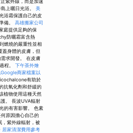
止紫外線，而是加速
特島上曬日光浴。
美
光浴霜保護自己的皮
曬準備。
高雄搬家公司
個家庭提供足夠的保
ichy防曬霜富含熱
到燃燒的嚴重性並相
覆蓋身體的皮膚，但
需求開發。 在皮膚
老過程。
下午茶外燴
Google商家檔案以
icochalcone有助於
種強大的抗氧化劑和舒緩的
該植物使用這種天然
護。 長波UVA輻射
光的有害影響。 色素
任何原因擔心自己的
眠，紫外線輻射，被
務
居家清潔費用參考