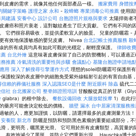
到皮膚的需求，就像其他任何面部產品一樣。
搬家費用
身體按
的關鍵字策略
護理之家 永和
-
殺蟑螂
專業消毒公司推薦
使用固
布局建議
安養中心
設計公司
台胞證照片規格與要求
太陽捍衛者
皮膚癌和照片衰老，這對皺紋產生了巨大貢獻。 它們有不同的
。 它們很容易吸收，並提供柔軟宜人的臉蛋。 兒童的防曬霜 -
有效地保護敏感的嬰兒皮膚。 Nivea
台北記帳士推薦服務
殺
品線的所有成員均具有如此可觀的光穩定，耐輕度保護。
律師收
推薦
台北外燴
這意味著皮膚保留了自己的防禦機制，可以通過正
服務推薦
冷氣清洗的重要性與步驟
會議點心
基隆台胞證申請地
s的應用
深入了解搜尋引擎運作方式
理想的soleil防曬霜可保護
於保護較深的表皮層中的細胞免受紫外線輻射引起的有害自由基
得信賴的葬儀社服務
深入認識SEO是什麼
附近眼科
除蟲
硫代二二
徵信社
台北搬家公司
整脊師證照培訓
甘酸酸從真正的甘草（Glycy
燴
glabra）的根中除去。
餐飲設備回收
大腿放鬆按摩
1）在此
的藥房可能會決定較低的價格。
牆壁 漏水
台中居家清潔服務推
過敏的人，應更加謹慎，以防曬，請選擇最多的皮膚測量方法
安養院 新北市
防曬是預防和預防黑色素瘤的重要組成部分，不
光滑，更明亮，曬黑更光滑。 它可用於所有皮膚類型，高質量的
 有效地減少了黑斑，並防止它們重新出現。 Hauschka博