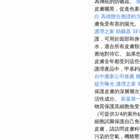
為傳統的防曬霜。
皮膚曬黑，促進色素
白
高雄辦台胞證的
膚免受有害的陽光
護理之家
助聽器
S
護，可用於面部和
水，適合所有皮膚
應地對待它。 如果
皮膚全年都受到這些
護理產品中，甲基鈣
台中搬家公司推薦
提升曝光
護理之家 
保護皮膚的深層層
活性成分。
新墓第
物質保護其細胞免受紫
（可提供3/4的紫
細胞試圖保護自己
皮膚，請訪問皮膚
污染的空氣，機艙