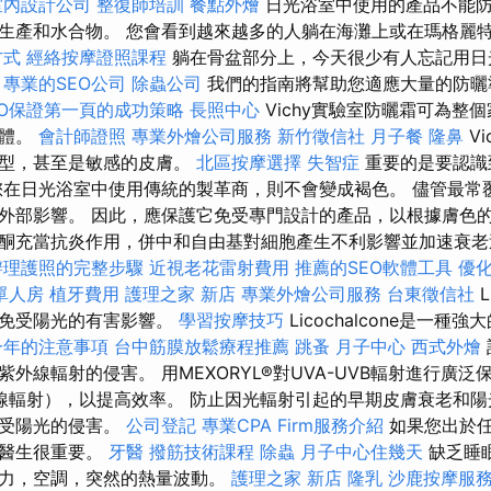
室內設計公司
整復師培訓
餐點外燴
日光浴室中使用的產品不能防
生產和水合物。 您會看到越來越多的人躺在海灘上或在瑪格麗
方式
經絡按摩證照課程
躺在骨盆部分上，今天很少有人忘記用日
。
專業的SEO公司
除蟲公司
我們的指南將幫助您適應大量的防
EO保證第一頁的成功策略
長照中心
Vichy實驗室防曬霜可為整
身體。
會計師證照
專業外燴公司服務
新竹徵信社
月子餐
隆鼻
V
類型，甚至是敏感的皮膚。
北區按摩選擇
失智症
重要的是要認識
您在日光浴室中使用傳統的製革商，則不會變成褐色。 儘管最常
外部影響。 因此，應保護它免受專門設計的產品，以根據膚色的
酮充當抗炎作用，併中和自由基對細胞產生不利影響並加速衰
辦理護照的完整步驟
近視老花雷射費用
推薦的SEO軟體工具
優化
單人房
植牙費用
護理之家 新店
專業外燴公司服務
台東徵信社
L
次免受陽光的有害影響。
學習按摩技巧
Licochalcone是一
一年的注意事項
台中筋膜放鬆療程推薦
跳蚤
月子中心
西式外燴
外線輻射的侵害。 用MEXORYL®對UVA-UVB輻射進行廣泛保
外線輻射），以提高效率。 防止因光輻射引起的早期皮膚衰老和陽
免受陽光的侵害。
公司登記
專業CPA Firm服務介紹
如果您出於
科醫生很重要。
牙醫
撥筋技術課程
除蟲
月子中心住幾天
缺乏睡
壓力，空調，突然的熱量波動。
護理之家 新店
隆乳
沙鹿按摩服