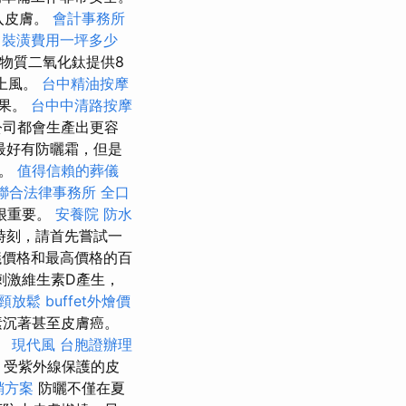
入皮膚。
會計事務所
裝潢費用一坪多少
礦物質二氧化鈦提供8
上風。
台中精油按摩
效果。
台中中清路按摩
公司都會生產出更容
最好有防曬霜，但是
霜。
值得信賴的葬儀
聯合法律事務所
全口
很重要。
安養院
防水
時刻，請首先嘗試一
建議價格和最高價格的百
刺激維生素D產生，
頸放鬆
buffet外燴價
素沉著甚至皮膚癌。
。
現代風
台胞證辦理
，受紫外線保護的皮
銷方案
防曬不僅在夏