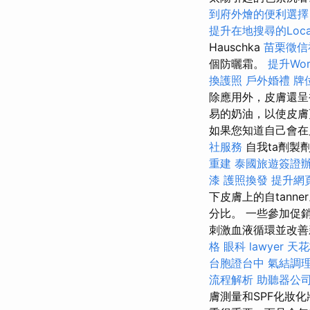
到府外燴的便利選
提升在地搜尋的Loca
Hauschka
苗栗徵信
個防曬霜。
提升Wor
換護照
戶外婚禮
牌
除應用外，皮膚還呈
易的奶油，以使皮
如果您知道自己會在
社服務
自我ta劑製
重建
泰國旅遊簽證
漆
護照換發
提升網頁
下皮膚上的自tann
分比。 一些參加促
刺激血液循環並改善
格
眼科
lawyer
天花
台胞證台中
氣結調
流程解析
助聽器公
膚測量和SPF化妝