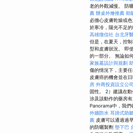
老的外觀減慢。 防
薦
辦桌外燴推薦
助
必擔心皮膚乾燥或
於寒冷，陽光不足的
高雄徵信社
台北牙
但是，在夏天，控制
型和皮膚狀況。 即
的一部分。 無論如
家族墓設計與規劃
傷的情況下，主要
皮膚癌的機會並在日
房
外商投資設立公
固性。 2）建議在動
涉及該動作的藥房
Panorama中
外牆防水
耳掛式助
薦
皮膚可以通過過
的防曬製劑
墊下巴