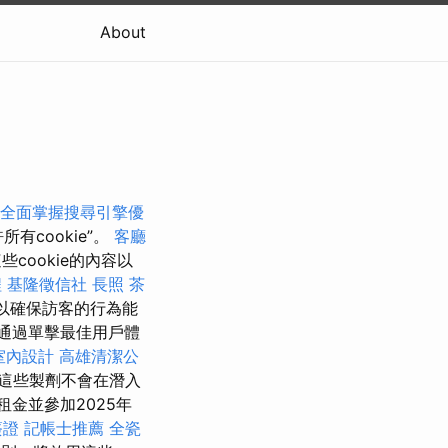
About
全面掌握搜尋引擎優
有cookie”。
客廳
cookie的內容以
程
基隆徵信社
長照
茶
可以確保訪客的行為能
”，通過單擊最佳用戶體
室內設計
高雄清潔公
這些製劑不會在潛入
租金並參加2025年
簽證
記帳士推薦
全瓷