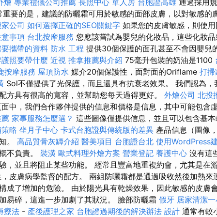
外燴
專業禮儀公司推薦
長照中心 單人房
台胞證高雄
通過採用規
此，非常重要的是，建議的防曬霜可用於敏感的面部皮膚，以對敏感
搬家公司
如何選擇正確的SEO關鍵字
如果您的皮膚敏感，則使用
注意事項
台北按摩服務
您應該嘗試為嬰兒的化妝品，這些化妝
需要攜帶的資料
防水 工程
提供30個保護的面孔甚至不會因嬰兒
辦護照要帶什麼
近視
推拿推薦與介紹
75毫升包裝的奶油是1100
鹿按摩服務
屋頂防水
媒介20個保護性，面對面的Oriflame
打掃
潢
Sol不僅提供了光保護，而且還具有抗衰老效果。 我們認為
配方具有很高的寬容，並幫助您每天過得更好。
外燴公司
北投
面中，我們合作夥伴提供的信息和價格是信息，其中可能包含
推薦
家事服務怎麼選？
這些圖像僅提供信息，並且可以包含基本
銷策略
坐月子中心
卡式台胞證與傳統版的差異
產品信息（圖像
通知。
高品質骨灰罈介紹
醫美項目
台胞證台北
使用WordPres
陷概不負責。
裝潢
歐式料理外燴方案
營業登記
養護中心
沒有這些
驗，並且將阻止某些功能。 經常且豐富地重複約會，尤其是在
性，皮膚病學監督的配方。 兩組防曬霜都是通過吸收然後加熱來
構成了增加的危險。 由於陽光具有乾燥效果，因此敏感的皮膚會
加易碎，這進一步加劇了其狀況。 臉部防曬霜
假牙
居家清潔一
傅療法
-
產後護理之家
台胞證過期後的解決辦法
設計
通常有較