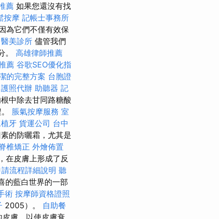
推薦
如果您還沒有找
鬆按摩
記帳士事務所
因為它們不僅有效保
醫美診所
儘管我們
成分。
高雄律師推薦
務推薦
谷歌SEO優化指
潔的完整方案
台胞證
a
護照代辦
助聽器
記
a）的根中除去甘同路糖酸
程。
脹氣按摩服務
室
工植牙
貨運公司
台中
素的防曬霜，尤其是
脊椎矯正
外燴佈置
，在皮膚上形成了反
申請流程詳細說明
聽
和驚喜的藍白世界的一部
手術
按摩師資格證照
子
2005）。
自助餐
的皮膚，以使皮膚衰