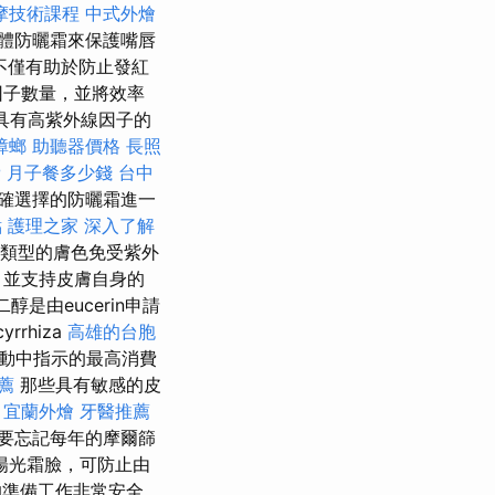
摩技術課程
中式外燴
體防曬霜來保護嘴唇
不僅有助於防止發紅
因子數量，並將效率
 具有高紫外線因子的
蟑螂
助聽器價格
長照
費
月子餐多少錢
台中
確選擇的防曬霜進一
點
護理之家
深入了解
所有類型的膚色免受紫外
，並支持皮膚自身的
醇是由eucerin申請
rrhiza
高雄的台胞
行動中指示的最高消費
薦
那些具有敏感的皮
！
宜蘭外燴
牙醫推薦
要忘記每年的摩爾篩
陽光霜臉，可防止由
士的準備工作非常安全。