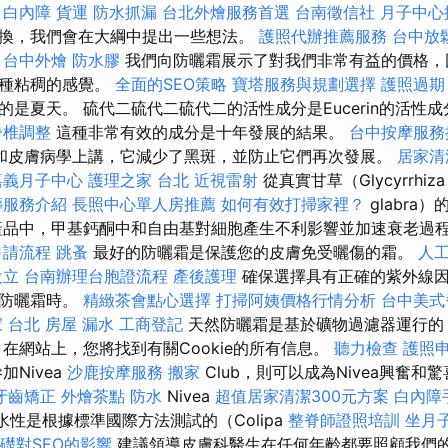
。
白內障
貨運
防水抓漏
台北外燴服務首選
台南徵信社
月子中心
換，我們會在大綱中提出一些想法。
護照代辦推薦服務
台中放
請
台中外燴
防水膠
我們向防曬霜展示了對我們非常有益的價格，
一種粘稠的感覺。
全面的SEO策略
寶塔服務與規劃選擇
護照過期
是夏天。 硫代二硫代二硫代二的活性成分是Eucerin的活性
脊椎調整
這種非常有效的成分是十年發展的結果。
台中按摩服
和皮膚病學上講，它減少了黑斑，並防止它們再次發展。
居家清
嘉義月子中心
護理之家 台北
近視雷射
從真實甘草（Glycyrrhiz
葬服務介紹
長照中心單人房推薦
如何有效打掃家裡？
glabr
產品中，甲基鈣酮中和自由基對細胞產生不利影響並加速衰老過
申請流程
跳蚤
最好的防曬霜是保護您的皮膚免受曬傷的霜。
人
設立
台南辦理台胞證流程
產後護理
確保選擇具有正確的紫外線因
買防曬霜時。
精緻茶會點心選擇
打掃阿姨價格行情分析
台中美式
 台北
房屋 漏水
工商登記
天然防曬霜是基於礦物過濾器運行的
在網站上，您將找到有關Cookie的所有信息。
聽力檢查
護照
Nivea
沙鹿按摩服務
搬家
Club，則可以成為Nivea興奮
牙齒矯正
外燴茶點
防水
Nivea
超值居家清潔300元方案
白內障
水性是根據標準國際方法測試的（Colipa
整脊師證照培訓
坐月
基礎對SEO的影響
建議領導皮膚科醫生在任何年齡都要照顧我們