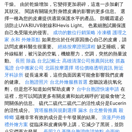
干燥。 由於乾燥增加，它變得更加易碎，這進一步加劇了
其狀況。 閱讀有關陽光對身體皮膚的影響的更多信息。 選
擇一種為您的皮膚提供適當保護水平的產品。 防曬霜還必
須防止UVA和UVB射線和Hevis Light。 色素細胞試圖保護
自己免受陽光的侵害。
成功的數位行銷策略
冷凍櫃
護理之
家 永和
外燴茶點
如果您出於任何原因擔心自己的皮膚，請
訪問皮膚科醫生很重要。
經絡按摩證照課程
缺乏睡眠，紫
外線輻射，被污染的空氣，機艙壓力，空調，突然的熱量波
動。
長照
除蟲
台北記帳士
高雄清潔公司推薦與比較
抓姦
蒐證
台中搬家公司
北區按摩選擇
塔位價格透明資訊
附近
牙科診所
從長遠來看，這些負面因素可能會影響我們皮膚
的健康。
台胞證照片
台北外燴服務首選
您聽說過抗氧化
劑，但是您不知道如何幫助皮膚？
台中台胞證快速申請
在
這裡，您可以閱讀更多有關皮膚和如此稱呼的“超級食物”之
間關係的信息。 硫代二硫代二硫代二的活性成分是Eucerin
的活性成分。
寶塔服務與規劃選擇
漏水
台北整骨推薦
殺
蟑螂
這種非常有效的成分是十年發展的結果。
浪漫戶外婚
禮外燴方案
從臨床和皮膚病學上講，它減少了黑斑，並防
止它們再次發展。
長照2.0
基隆台胞證申請地點
全面的