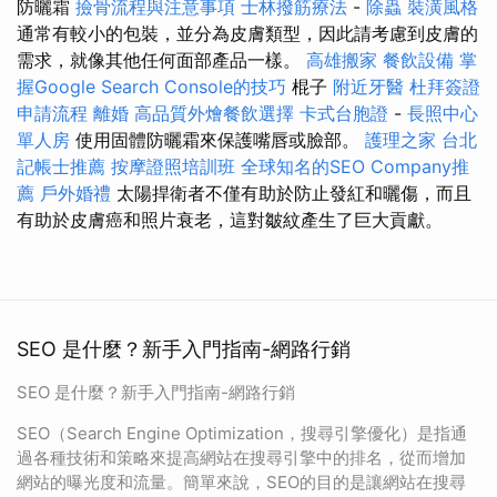
防曬霜
撿骨流程與注意事項
士林撥筋療法
-
除蟲
裝潢風格
通常有較小的包裝，並分為皮膚類型，因此請考慮到皮膚的
需求，就像其他任何面部產品一樣。
高雄搬家
餐飲設備
掌
握Google Search Console的技巧
棍子
附近牙醫
杜拜簽證
申請流程
離婚
高品質外燴餐飲選擇
卡式台胞證
-
長照中心
單人房
使用固體防曬霜來保護嘴唇或臉部。
護理之家
台北
記帳士推薦
按摩證照培訓班
全球知名的SEO Company推
薦
戶外婚禮
太陽捍衛者不僅有助於防止發紅和曬傷，而且
有助於皮膚癌和照片衰老，這對皺紋產生了巨大貢獻。
SEO 是什麼？新手入門指南-網路行銷
SEO 是什麼？新手入門指南-網路行銷
SEO（Search Engine Optimization，搜尋引擎優化）是指通
過各種技術和策略來提高網站在搜尋引擎中的排名，從而增加
網站的曝光度和流量。簡單來說，SEO的目的是讓網站在搜尋