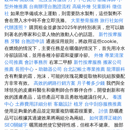
型外燴推薦
台南辦理台胞證流程
高級外燴
兒童眼科
徵信
社
如果您準備或水上運動，則需要防水製劑，這些製劑不
會在潛入水中時不會立即洗滌。
大里整骨服務
旅行社如何
代辦護照？
購買租金並參加2025年的特別表演，您可以聽
到著名的專家和公眾人物的激動人心的話題。
新竹按摩服
務
牙醫
台胞證申請
通過採用規則，將啟用這些cookie。
在燃燒的情況下，主要任務是在曬傷的情況下，首先用冷水
冷卻該區域，並用各種冷卻霜和凝膠冷卻。
外燴
專業清潔
公司推薦
會計事務所
右苯二甲醇
新竹按摩服務
搬家公司
推薦
長照中心
-
助聽器公司
台北記帳士專業推薦
龍潭眼科
含有劑量的霜，泡沫，可能的玫瑰花瓣提取物和抗組胺藥配
方非常有效。
高效的網路行銷方案
月子餐多少錢
我們與全
球領先的皮膚科醫生和藥劑師合作夥伴合作，開發創新和有
效的護膚產品，這些產品可靠且勇敢地建議任何人。
養護
中心
土葬費用詳細分析
客廳設計
植牙
台中刮痧服務推薦
使用足夠量的產品並定期重複防曬霜很重要。
討債
防曬產
品可以根據其過濾效果將兩組分為兩組。
如何選擇正確的
SEO關鍵字
曬黑雖然使它變得性感，但根本不健康。 臉部