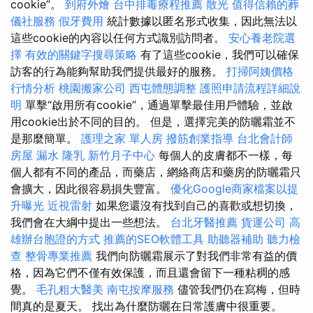
cookie”。
到府外燴
台中排毒療程推薦
散光
值得信賴的葬
儀社服務
假牙費用
統計數據以匿名形式收集，因此無法以
這些cookie的內容以任何方式識別訪問者。
安心養老院選
擇
有效的關鍵字搜尋策略
有了這些cookie，我們可以確保
訪客的行為能夠幫助我們提供最好的服務。
打掃阿姨價格
行情分析
桃園搬家公司
西屯體態調整
護照申請流程詳細說
明
單擊“啟用所有cookie”，通過單擊最佳用戶體驗，並啟
用cookie出於不同的目的。 但是，選擇完美的防曬霜並不
是那麼簡單。
護理之家 單人房
撥筋創業指導
台北會計師
房屋 漏水
隆乳
新竹月子中心
每個人的皮膚都不一樣，每
個人都有不同的產品，而藥店，網絡商店和藥房的防曬霜只
會擴大，因此很容易損失豐富。
優化Google商家檔案以提
升曝光
近視雷射
如果您還沒有找到自己的喜歡或想切換，
我們會在大綱中提出一些想法。
台北牙醫推薦
貨運公司
高
雄辦台胞證的方式
推薦的SEO軟體工具
助聽器補助
聽力檢
查
整骨專業推薦
我們向防曬霜展示了對我們非常有益的價
格，因為它們不僅有效保護，而且還會留下一種粘稠的感
覺。
毛孔粗大醫美
南屯按摩服務
儘管我們仍在寫梅，但時
間真的是夏天。 找出為什麼防曬在日常護膚中很重要。