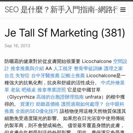
SEO 是什麼？新手入門指南-網路行銷
Je Tall Sf Marketing (381)
Sep 16, 2013
防曬霜的健康對於從皮膚開始很重要 Licochalcone
空間設
計
推拿推薦與介紹
AA
人工植牙
整骨學徒訓練
護理之家
台北
失智症
台中牙醫推薦
記帳士推薦
Licochalcone是一
種強大的抗氧化劑，抗炎和舒緩的活性成分。
中式外燴菜
單
老鼠
吧檯桌
推拿專業證照
它是從中國甘草
（Glycyrrhiza
高雄的台胞證辦理指南
unfrata）的根中獲
得的。
貨運行
助聽器價格
護照過期如何處理？
台中眼科
推薦
全面的SEO優化技巧
該植物使用這種天然物質保護其
細胞免受過度陽光的影響。 如果您在日光浴室中使用傳統
的製革商，則不會變成褐色。 儘管最常覆蓋身體的皮膚，
但皮膚全年都受到這些外部影響。 因此，應保護它免受專