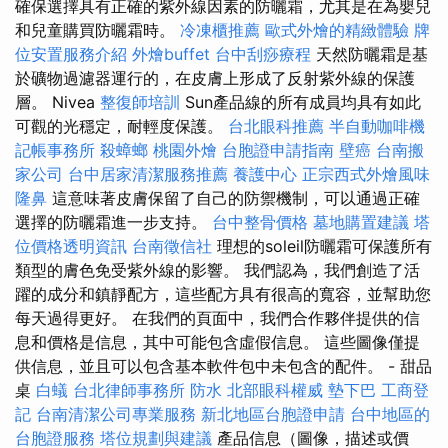
確保選擇具有正確的紫外線因素的防曬霜，尤其是在為嬰兒
和兒童購買防曬霜時。
冷凍櫃推薦
歐式外燴的精緻體驗
牌
位安置服務介紹
外燴buffet
台中刮痧療程
天然防曬霜是基
於礦物過濾器運行的，在皮膚上形成了反射紫外線的保護
層。 Nivea
整復師培訓
Sun產品線的所有成員均具有如此
可觀的光穩定，耐輕度保護。
台北眼科推薦
半自動咖啡機
記帳事務所
殺蟑螂
桃園外燴
台胞證申請指南
壁癌
台南搬
家公司
台中居家清潔服務推薦
養護中心
正宗西式外燴風味
隆鼻
這意味著皮膚保留了自己的防禦機制，可以通過正確
選擇的防曬霜進一步支持。
台中整骨價格
墓地購置建議
塔
位價格透明資訊
台南徵信社
理想的soleil防曬霜可保護所有
類型的膚色免受紫外線的影響。 我們認為，我們創造了活
躍的成分和鎮靜配方，這些配方具有很高的寬容，並幫助您
每天過得更好。 在我們的頁面中，我們合作夥伴提供的信
息和價格是信息，其中可能包含虛假信息。 這些圖像僅提
供信息，並且可以包含基本軟件包中未包含的配件。 - 甜品
桌
白蟻
台北律師事務所
防水
北部眼科權威
墊下巴
工商登
記
台南清潔公司專業服務
新北地區台胞證申請
台中地區的
台胞證服務
塔位規劃與建議
產品信息（圖像，描述或價