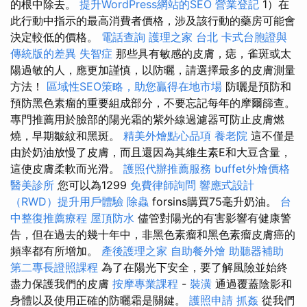
的根中除去。
提升WordPress網站的SEO
營業登記
1）在
此行動中指示的最高消費者價格，涉及該行動的藥房可能會
決定較低的價格。
電話查詢
護理之家 台北
卡式台胞證與
傳統版的差異
失智症
那些具有敏感的皮膚，痣，雀斑或太
陽過敏的人，應更加謹慎，以防曬，請選擇最多的皮膚測量
方法！
區域性SEO策略，助您贏得在地市場
防曬是預防和
預防黑色素瘤的重要組成部分，不要忘記每年的摩爾篩查。
專門推薦用於臉部的陽光霜的紫外線過濾器可防止皮膚燃
燒，早期皺紋和黑斑。
精美外燴點心品項
養老院
這不僅是
由於奶油放慢了皮膚，而且還因為其維生素E和大豆含量，
這使皮膚柔軟而光滑。
護照代辦推薦服務
buffet外燴價格
醫美診所
您可以為1299
免費律師詢問
響應式設計
（RWD）提升用戶體驗
除蟲
forsins購買75毫升奶油。
台
中整復推薦療程
屋頂防水
儘管對陽光的有害影響有健康警
告，但在過去的幾十年中，非黑色素瘤和黑色素瘤皮膚癌的
頻率都有所增加。
產後護理之家
自助餐外燴
助聽器補助
第二專長證照課程
為了在陽光下安全，要了解風險並始終
盡力保護我們的皮膚
按摩專業課程
-
裝潢
通過覆蓋陰影和
身體以及使用正確的防曬霜是關鍵。
護照申請
抓姦
從我們