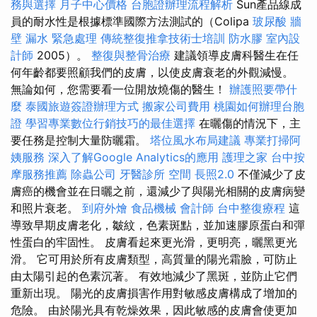
務與選擇
月子中心價格
台胞證辦理流程解析
Sun產品線成
員的耐水性是根據標準國際方法測試的（Colipa
玻尿酸
牆
壁 漏水 緊急處理
傳統整復推拿技術士培訓
防水膠
室內設
計師
2005）。
整復與整骨治療
建議領導皮膚科醫生在任
何年齡都要照顧我們的皮膚，以使皮膚衰老的外觀減慢。
無論如何，您需要看一位開放燒傷的醫生！
辦護照要帶什
麼
泰國旅遊簽證辦理方式
搬家公司費用
桃園如何辦理台胞
證
學習專業數位行銷技巧的最佳選擇
在曬傷的情況下，主
要任務是控制大量防曬霜。
塔位風水布局建議
專業打掃阿
姨服務
深入了解Google Analytics的應用
護理之家
台中按
摩服務推薦
除蟲公司
牙醫診所
空間
長照2.0
不僅減少了皮
膚癌的機會並在日曬之前，還減少了與陽光相關的皮膚病變
和照片衰老。
到府外燴
食品機械
會計師
台中整復療程
這
導致早期皮膚老化，皺紋，色素斑點，並加速膠原蛋白和彈
性蛋白的牢固性。 皮膚看起來更光滑，更明亮，曬黑更光
滑。 它可用於所有皮膚類型，高質量的陽光霜臉，可防止
由太陽引起的色素沉著。 有效地減少了黑斑，並防止它們
重新出現。 陽光的皮膚損害作用對敏感皮膚構成了增加的
危險。 由於陽光具有乾燥效果，因此敏感的皮膚會使更加