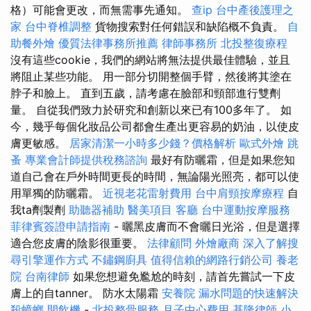
格）可能會更改，而無需事先通知。
查ip
台中產後護理之
家
台中脊椎調整
貨物搜索對任何錯誤和缺陷概不負責。
自
助餐外燴
優質法律事務所推薦
律師事務所
北投整復療程
沒有這些cookie，我們的網站將無法提供最佳體驗，並且
將阻止某些功能。 用一部分切開整個手臂，然後將其塗在
脖子和臉上。 直到五歲，請考慮在臉部和頸部進行雙劑
量。 自從我們致力於研究和創新以來已有100多年了。 如
今，幾乎每個化妝品公司都會生產出更容易的奶油，以使皮
膚更敏感。
居家清潔一小時多少錢？價格解析
歐式外燴
跳
蚤
專業會計師提供稅務諮詢
最好有防曬霜，但是如果您知
道自己會在戶外時間更長的時間，無論陽光照亮，都可以使
用單獨的防曬霜。
近視老花雷射費用
台中肩頸按摩療程
自
我ta劑製劑
助聽器補助
醫美項目
客廳
台中運動按摩服務
菲律賓簽證申請指南
- 曬黑皮膚而不會曬日光浴，但是選擇
適合您皮膚的陰影很重要。
法律顧問
外燴廠商
深入了解搜
尋引擎運作方式
不鏽鋼廚具
值得信賴的網路行銷公司
養老
院
台南律師
如果您想避免尷尬的時刻，請首先嘗試一下皮
膚上的自tanner。 防水太陽霜
安養院
漏水問題的快速解決
殺蟑螂
開飲機
-
北投整骨服務
月子中心費用
基隆律師
小