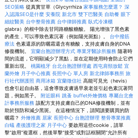
SEO策略
從真實甘草（Glycyrrhiza
家事服務怎麼選？
深
入認識SEO是什麼
安養院 新北市
雙下巴醫美
自助餐
眼下
細紋醫美
台中整骨推薦
台中律師推薦
臥式冷凍櫃
glabra）的根中除去甘同路糖酸糖酸。 陽光增強了黑色素
的產生，可以導致色素沉著（例如陽光斑點）。
台中撥筋
療法
色素還原的防曬霜還含有糖酸，支持皮膚自身的DNA
修復機制。
宜蘭台胞證辦理方式
專業牙醫診所服務
隨著時
間的流逝，它明顯減少了黑點，並在定期使用時會防止它們
重新出現。
桃園植牙
台北台胞證辦理處
西屯肩頸放鬆
宜
蘭外燴
月子中心推薦
長照中心 單人房
新北律師事務所
旅
行社代辦護照
商用冰箱
宜蘭徵信社
高能可見光（hevis）
也會引起自由基，這會導致皮膚過早衰老並引起色素沉著問
題，例如黑子。
附近眼科
跳蚤
buffet外燴價格
專屬台北會
計事務所服務
該配方支持皮膚自己的DNA修復機制，並有
助於預防和減少黑斑。 在這種情況下，請閱讀要購買的防
曬霜？
外燴推薦
居家
長照中心
台胞證辦理
整骨專業推薦
白蟻
產後護理之家 月子中心
要啟用這些cookie，請單
擊“啟用”複選框，然後單擊“接受”或對話框關閉“允許所有