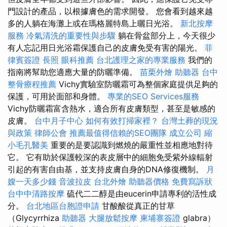
門設計的產品，以根據膚色的需求開發。 您會看到越來越
多的人躺在海灘上或在瑪格麗特島上曬日光浴。
新北按摩
服務
冷氣清洗的重要性與步驟
躺在骨盆部分上，今天很少
有人忘記用日光浴霜保護自己的皮膚免受有害的陽光。
菲
律賓簽證
長照
眼科推薦
台北護理之家的專業服務
我們的
指南將幫助您適應大量的防曬準備。
苗栗外燴
助聽器
台中
整骨療程推薦
Vichy實驗室防曬霜可為整個家庭提供足夠的
保護，可用於面部和身體。
專業的SEO Services服務
Vichy防曬霜富含熱水，適合所有皮膚類型，甚至是敏感的
皮膚。
台中月子中心
如何有效打掃家裡？
台灣土葬的現況
與政策
律師公會
推薦最值得信賴的SEO團隊
成立公司
縮
小毛孔醫美
重要的是要認識到燃燒的嚴重性並相應地對待
它。 它有助於保護較深的表皮層中的細胞免受紫外線輻射
引起的有害自由基，並支持皮膚自身的DNA修復機制。
月
嫂一天多少錢
音波拉皮
台北外燴
助聽器價格
免費寫訴狀
台中中清路按摩
硫代二二醇是由eucerin申請專利的活性成
分。
台北地區台胞證申請
甘酸酸從真正的甘草
（Glycyrrhiza
助聽器
大腿放鬆按摩
柬埔寨簽證
glabra）