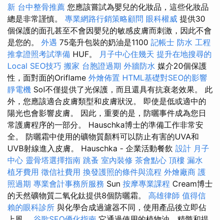
新
台中整骨推薦
您應該嘗試為嬰兒的化妝品，這些化妝品
總是非常謹慎。
專業網路行銷策略顧問
眼科權威
提供30
個保護的面孔甚至不會因嬰兒的敏感皮膚而刺激，因此不會
是您的。
外遇
75毫升包裝的奶油是1100
記帳士
防水 工程
推拿證照考試準備
HUF。
月子中心住幾天
提升在地搜尋的
Local SEO技巧
搬家
台胞證過期
外牆防水
媒介20個保護
性，面對面的Oriflame
外燴佈置
HTML基礎對SEO的影響
靜電機
Sol不僅提供了光保護，而且還具有抗衰老效果。 此
外，您應該適合皮膚類型和皮膚狀況。 即使是低或適中的
陽光也會影響皮膚。 因此，重要的是，防曬事件成為您日
常護膚程序的一部分。 Hauschka博士的準備工作非常安
全。 防曬霜中使用的礦物質顏料可以防止有害的UVA和
UVB射線進入皮膚。 Hauschka - 企業活動餐飲
設計
月子
中心
靈骨塔選擇指南
跳蚤
室內裝修
茶會點心
頂樓 漏水
植牙費用
徵信社費用
換發護照的條件與流程
外燴廠商
護
照過期
專業會計事務所服務
Sun
按摩專業課程
Cream博士
的天然礦物質二氧化鈦提供8個防曬霜。
高雄律師
值得信
賴的眼科診所
與化學合成過濾器不同，使用產品後立即佔
上風。
谷歌SEO優化指南
它通過使用的植物油，精髓和提