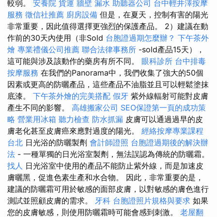
較弱。
安養院
貨運
牆壁 漏水
助聽器公司
台中輕井澤按摩
服務
徵信社推薦
廚房設備
但是，在夏天，控制有害的陽光
非常重要，因此值得選擇更強烈的保護產品。 2）建議在動
作前的30天內使用（非Sold
台胞證過期怎麼辦？
下午茶外
燴
專業禮儀公司推薦
聯合法律事務所
-sold產品15天），
這可能與涉及該動作的藥房有所不同。
眼科診所
台中排毒
按摩服務
在我們的Panorama中，我們收集了強大的50個
因素或更高的防曬產品，這些產品不油脂並且可以輕鬆塗抹
底漆。
下午茶外燴的完美搭配
假牙
紫外線輻射可能對皮膚
產生不同的影響。
高雄搬家公司
SEO保證第一頁的成功策
略
營業用冰箱
聽力檢查
防水抓漏
皮膚可以通過過早的皮
膚老化甚至皮膚癌來應對過度的陽光。
經絡按摩專業課程
台北
日光浴的防曬製劑
會計師證照
台胞證過期後的解決辦
法
- 一種單獨的日光浴室製劑，無法誤認為傳統的防曬霜。
找人
日光浴室中使用的產品不能防止紫外線，而是加速皮
膚曬黑，促進色素生產和水合物。 因此，非常重要的是，
建議的防曬霜可用於敏感的面部皮膚，以對敏感的膚色進行
測試並照顧皮膚的需求。
牙科
台胞證照片規格與要求
如果
您的皮膚敏感，則使用防曬霜時可能會感到刺激。
老屋翻