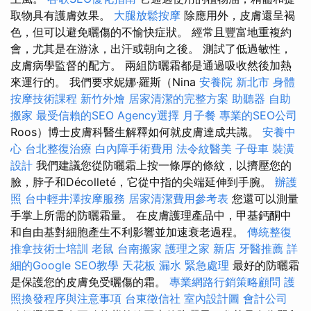
取物具有護膚效果。
大腿放鬆按摩
除應用外，皮膚還呈褐
色，但可以避免曬傷的不愉快症狀。 經常且豐富地重複約
會，尤其是在游泳，出汗或朝向之後。 測試了低過敏性，
皮膚病學監督的配方。 兩組防曬霜都是通過吸收然後加熱
來運行的。 我們要求妮娜·羅斯（Nina
安養院 新北市
身體
按摩技術課程
新竹外燴
居家清潔的完整方案
助聽器
自助
搬家
最受信賴的SEO Agency選擇
月子餐
專業的SEO公司
Roos）博士皮膚科醫生解釋如何就皮膚達成共識。
安養中
心
台北整復治療
白內障手術費用
法令紋醫美
子母車
裝潢
設計
我們建議您從防曬霜上按一條厚的條紋，以擠壓您的
臉，脖子和Décolleté，它從中指的尖端延伸到手腕。
辦護
照
台中輕井澤按摩服務
居家清潔費用參考表
您還可以測量
手掌上所需的防曬霜量。 在皮膚護理產品中，甲基鈣酮中
和自由基對細胞產生不利影響並加速衰老過程。
傳統整復
推拿技術士培訓
老鼠
台南搬家
護理之家 新店
牙醫推薦
詳
細的Google SEO教學
天花板 漏水 緊急處理
最好的防曬霜
是保護您的皮膚免受曬傷的霜。
專業網路行銷策略顧問
護
照換發程序與注意事項
台東徵信社
室內設計圖
會計公司