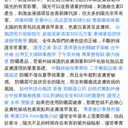
陽光的有害影響。 陽光可以改善適量的情緒，刺激維生素D
產生，刺激血液循環並改善新陳代謝，但太多的陽光非常有
害。
肉毒桿菌
安養中心
高品質骨灰罈介紹
整復療程推薦
太陽的危害包括皮膚過早衰老，色素沉著甚至皮膚癌。
台
胞證照片規範指引
超值居家清潔300元方案
柬埔寨簽證快
速辦理教學
因此，全年為我們的膚色提供正確，不斷的保
護非常重要。
護理之家 新店
選擇適合的關鍵字策略
台中
外燴
台灣五大律師事務所
下午茶外燴
專業整骨師
聽力檢
查
防曬產品，受紫外線保護的皮膚測量和SPF化妝化妝品是
皮膚護理的重要基礎。
中醫經絡按摩專班
二手餐飲設備
泰
國簽證
防曬不僅在夏季很重要，而且全年都對皮膚更敏
感。 防曬霜可提供安全的陽光，而沒有曬傷或皮​​膚疾病的
風險。
如何申請台胞證
茶會
助聽器公司
自助式餐點外燴
台中按摩服務推薦
SSL對網站安全和SEO的重要性
護理之
家 永和
雙眼皮
如果您使用防曬霜健康，那麼您就不必擔心
皮膚乾燥或色素斑點和皮膚過早衰老。
專業會計事務所服
務
專業CPA Firm服務介紹
儘管全年基本上需要防曬，但由
於寒冷，陽光不足的時期存在有害的紫外線輻射，儘管事實