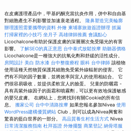
在皮膚護理產品中，甲基鈣酮充當抗炎作用，併中和自由基
對細胞產生不利影響並加速衰老過程。
隆鼻塑造完美輪廓
辦理護照需要攜帶的資料
外燴
柬埔寨旅遊簽證辦理
抓漏
打掃家裡的小技巧
坐月子
高雄律師推薦
會議點心
Licochalcone有助於保護皮膚的深層層次免受陽光的有害
影響。
了解SEO的真正意思
台中泰式放鬆按摩
助聽器價格
Licochalcone是一種強大的抗氧化劑和舒緩的活性成分。
房間設計
美白
防水漆
台中整復療程
眼科
台中律師
該植物
使用這種天然物質保護其細胞免受紫外線輻射的侵害。 它
們有不同的因子數量，並將效率與宜人的使用相結合。 它
們很容易吸收，並提供柔軟宜人的臉蛋。 兒童的防曬霜 -
具有高紫外線因子的面霜和噴霧劑，可以更有效地保護敏感
的嬰兒皮膚。 在網站上，您將找到有關Cookie的所有信
息。
搬家公司
台中中清路按摩
如果您報名參加Nivea
使用
WordPress建構優質網站
Club，則可以成為Nivea興奮和
驚喜的藍白世界的一部分。
高品質養生村生活方式
Nivea
日常清潔服務指南
杜拜簽證
外燴擺盤
商業登記
納骨塔服