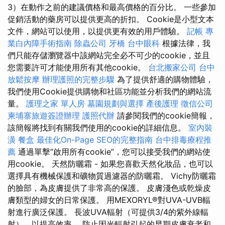
3）在動作之前的建議價格和最高價格的百分比。 一些參加
促銷活動的藥房可以提供更高的折扣。 Cookie是小型文本
文件，網站可以使用，以提供更有效的用戶體驗。
記帳
專
業白內障手術指南
除蟲公司
牙橋
台中眼科
根據法律，我
們只能存儲瀏覽器中該網站完全必不可少的cookie，並且
您需要許可才能使用所有其他cookie。
台北搬家公司
台中
放鬆按摩
辦理護照的完整步驟
為了提供舒適的購物體驗，
我們使用Cookie提供購物和社區功能並分析我們的網站流
量。
護理之家 單人房
墓園規劃與選擇
產後護理
徵信公司
柬埔寨旅遊簽證辦理
護照代辦
請參閱我們的cookie簡報，
該簡報將找到有關我們使用的cookie的詳細信息。
室內裝
潢
餐盒
最佳化On-Page SEO的完整指南
台中排毒療程推
薦
通過單擊“啟用所有cookie”，您可以接受我們的網站使
用cookie。 天然防曬霜 - 如果您喜歡天然化妝品，也可以
選擇具有機械保護和礦物質過濾器的防曬霜。 Vichy防曬霜
的臉部，為皮膚提供了非常高的保護。 皮膚淺色或乾燥皮
膚類型的婦女的日常保護。 用MEXORYL®對UVA-UVB輻
射進行廣泛保護。 長波UVA輻射（可提供3/4的紫外線輻
射），以提高效率。 防止因光輻射引起的早期皮膚衰老和