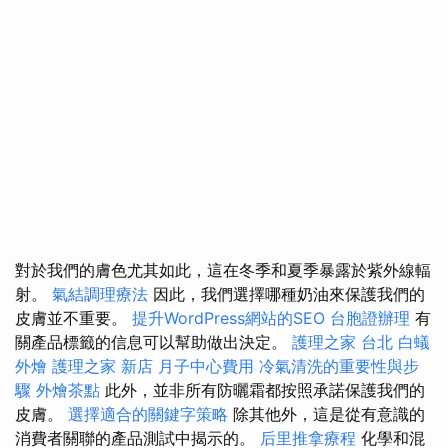
對於我們的膚色尤其如此，這在冬季和夏季暴露於紫外線輻
射。
氣結調理療法
因此，我們選擇哪種奶油來保護我們的
皮膚並不重要。
提升WordPress網站的SEO
台胞證辦理
有
關產品標籤的信息可以幫助做出決定。
護理之家 台北
白蟻
外燴
護理之家 新店
月子中心費用
冷氣清洗的重要性與步
驟
外燴茶點
此外，並非所有防曬霜都按照承諾保護我們的
皮膚。
選擇適合的關鍵字策略
除其他外，這是從有意識的
消費者關聯的產品測試中揭示的。
后里推拿療程
化學和混