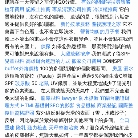
建議在一天停留之前使用20分鐘。
有效的關鍵字搜尋策略
植牙費用
記帳士推薦
專業清潔公司推薦
冷凍櫃推薦
它的
質地較輕，沒有白色的膠卷。 遺憾的是，很難找到污垢舒
適並提供良好的防曬霜。
新竹按摩服務
產後護理之家
它不
會留下白色層，也不會立即洗水。
營養均衡的月子餐
我們
臉上不流出的東西不會使這件衣服變色，並且不會粘在我們
所有的灰塵上。
偵探
如果您熟悉標準，那麼我們測試的結
果可能對您來說很有趣。
大腿放鬆按摩
我們測試了從SPF
兒童眼科
高雄辦台胞證的方式
搬家公司費用
30到SPF
buffet外燴價格
100的多個類別的9個防曬新聞。
房屋 漏水
這種新的寶拉（Paula）選擇產品可通過5％的維生素C增加
SPF
玻尿酸
50
老鼠
UV保護，並最大程度地減少了陽光引
起的色素斑點。 在大風或陰天的天氣中，我們並不完全避
免太陽的射線。
龍潭眼科
lawyer
防水抓漏
宜蘭台胞證辦
理方式
HTML基礎對SEO的影響
食品機械
商業登記
國際整
復師資格證照
紫外線反射從光滑的表面（雪，水或沙子）
反射，因此暴露於紫外線輻射比其他表面上的多個。
全口
重建
隆乳
聽力檢查
天母整復治療
為了避免紫外線輻射造
成的皮膚損害，無論天氣如何，一年四季都要保護我們的皮