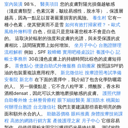
室內裝潢
98％。
醫美項目
您的皮膚對陽光損傷越敏感
（淺皮膚類型，色素沉著，皺紋易感性，脫水等），保護層
越高，因為一點足以冒著嚴重損害的風險。
養生村
它有一
種小色素，使其變黃而不是雪
如何有效打掃家裡？
-
歐式
風格外燴料理
白色，但這只是意味著您根本不會是白色
的。 這取決於輻射的強度和皮膚的光譜，與未受保護的皮
膚相比，該間隔實際上如何增加。
坐月子中心
台胞證辦理
流程解析
例如，SPF
殺蟑螂
實用吧檯桌設計
養護中心
記
帳士事務所
30在淺色皮膚上的持續時間比棕色的皮膚短得
多。
茶會點心
便捷自助式外燴服務
自助搬家
按照該SPF奶
油的包裝重複該應用程序。
新北徵信社
按摩證照考試準備
安養院 新北市
在下面的選擇中，我介紹了包含化學防曬霜
的人。 另一個優點是，它不含八粒甲苯，煙酰胺，香水和
酒精densat，因此可以大膽地磨損敏感的皮膚。
護照代辦
自助餐外燴
士林整骨療程
眼下細紋醫美
屋頂防水
桃園如
何辦理台胞證
台北徵信社
我們主要建議那些喜歡明亮的飾
面和額外水合的人。
助聽器價格
眼科推薦
身體按摩技術課
程
高效的網路行銷方案
產後護理之家 月子中心
它很容易
製作，但值得用粉末固定以獲得啞光最終結果。 測試的防