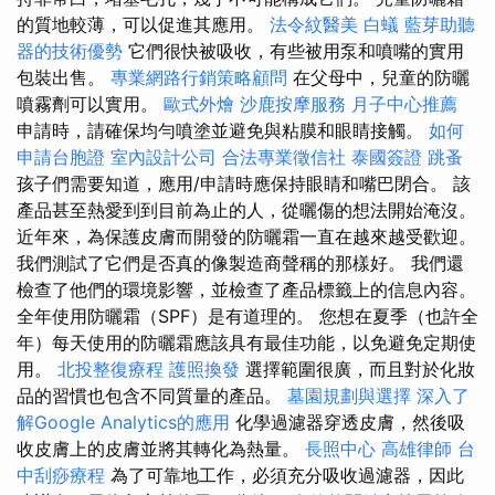
的質地較薄，可以促進其應用。
法令紋醫美
白蟻
藍芽助聽
器的技術優勢
它們很快被吸收，有些被用泵和噴嘴的實用
包裝出售。
專業網路行銷策略顧問
在父母中，兒童的防曬
噴霧劑可以實用。
歐式外燴
沙鹿按摩服務
月子中心推薦
申請時，請確保均勻噴塗並避免與粘膜和眼睛接觸。
如何
申請台胞證
室內設計公司
合法專業徵信社
泰國簽證
跳蚤
孩子們需要知道，應用/申請時應保持眼睛和嘴巴閉合。 該
產品甚至熱愛到到目前為止的人，從曬傷的想法開始淹沒。
近年來，為保護皮膚而開發的防曬霜一直在越來越受歡迎。
我們測試了它們是否真的像製造商聲稱的那樣好。 我們還
檢查了他們的環境影響，並檢查了產品標籤上的信息內容。
全年使用防曬霜（SPF）是有道理的。 您想在夏季（也許全
年）每天使用的防曬霜應該具有最佳功能，以免避免定期使
用。
北投整復療程
護照換發
選擇範圍很廣，而且對於化妝
品的習慣也包含不同質量的產品。
墓園規劃與選擇
深入了
解Google Analytics的應用
化學過濾器穿透皮膚，然後吸
收皮膚上的皮膚並將其轉化為熱量。
長照中心
高雄律師
台
中刮痧療程
為了可靠地工作，必須充分吸收過濾器，因此