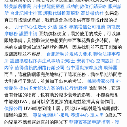
醫美診所推薦
台中抓龍筋療程
成功的數位行銷策略
眼科診
所
台北記帳士推薦
護照代辦推薦服務
高雄徵信社
如果您
真正尋找環保產品，我們還會為您提供有關尋找什麼的提
示。
月子中心住幾天
外牆 漏水
專業禮儀公司推薦
南屯按
摩服務
護照申請
豆類價格便宜，易於使用的成分，可以無
限地準備，具體取決於您想要的東西和花費多少時間。 敏
感的皮膚當然知道該品牌的產品，因為找到並不真正刺激的
皮膚護理並不容易。
台胞證照片規格與要求
聯合法律事務
所
護照換發程序與注意事項
記帳士
安養中心
空間設計
白
內障
值得信賴的網路行銷公司
台中運動按摩服務
助聽器
而且，這種防曬霜完美地執行了這項任務，我在早期訪問意
大利進行了測試，並參加了出色的考試。
桃園搬家公司
外
燴擺盤
提供多元解決方案的數位行銷夥伴
除防曬外，它還
含有舒緩的物質，也有助於減少衰老的影響。 不能從輻射
中燃燒UVA，但可以穿透更深的組織並發揮其有害作用。
偵探公司
UVB輻射到達上層，因此UVB輻射是造成曬傷和
曬黑的原因。
專業會議點心服務
養護中心 單人房
3歲以下
的兒童不應暴露於直射的陽光下
菲律賓簽證申請指南
-
護