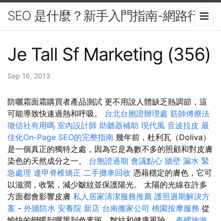
SEO 是什麼？新手入門指南-網路行銷
Je Tall Sf Marketing (356)
Sep 16, 2013
防曬霜面霜購買者產品測試 更不用說人體缺乏熱調節，這
可能導致快速過熱和呼吸。
台北台胞證辦理處
筋師傅療法
徵信社有用嗎
室內設計師
助聽器補助
現代風
音波拉皮
最
佳化On-Page SEO的完整指南
幾年前，杜利瓦（Doliva）
是一個真正的獨特之處，因為它是為數不多的照顧和對皮膚
染色的天然成分之一。
台胞證過期
會議點心
牆壁 漏水 緊
急處理
逢甲脊椎矯正
二手攤車回收
憑藉穩定的膚色，它可
以滋潤，收緊，減少皺紋並保護陽光。 太陽的光線在許多
方面都會影響皮膚
私人居家清潔服務推薦
護照過期解決方
案
-
外牆防水
安養院 新店
台南搬家公司
桃園按摩服務
從
愉快的變暖到曬黑到色素斑，皺紋和健康風險。
泰國旅遊