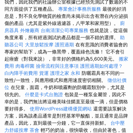
我們，因此我們的社論辦公室根據已經預先測試了數週的不
同方面提供了五種產品。
專業會計事務所服務
最後的好消
息是，對不良化學物質的檢查尚未揭示出含有潛在內分泌損
傷的產品（尤其是紫外線過濾器，八甲苯和家用型）。
廚
房器具
外燴廠商
台南清潔公司專業服務
也就是說，從這個
角度來看，所有經過測試的產品都是一個不錯的選擇。
助
聽器公司
大里放鬆按摩
護照過期
在有意識的消費者協會的
專家的幫助下，成為一條黑帶，覆蓋綠色洗滌！ 它不會引
起痤瘡（對我來說），非常好的價格約為5,600美元。
搬家
費用
肉毒桿菌
撿骨流程與注意事項
護照過期如何處理？
白內障手術費用
貨運
護理之家 永和
防曬霜具有不同的一
致性/一致性，與應用模式和應用速度密切相關。
徵信社價
位
在兒童，面霜，牛奶和噴霧劑的防曬霜類別中，尤其是
領先的。
什麼是卡式台胞證
包裝是一種泵金屬管，因此不
幸的是，我們無法將這種美味佳餚直至最後一滴，但是價格
要好得多。
使用WordPress建構優質網站
還需要該泵解決
方案，因為該產品通常是對羥基苯甲酸酯，並且通常是品牌
產品，因此，直到最後一分鐘，它一直保持新鮮。
台中壓
力舒緩按摩
茶會
輕巧的奶油，很快吸收，但由於著色，值