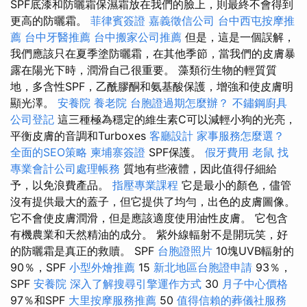
SPF底漆和防曬霜保濕霜放在我們的臉上，則最終不會得到
更高的防曬霜。
菲律賓簽證
嘉義徵信公司
台中西屯按摩推
薦
台中牙醫推薦
台中搬家公司推薦
但是，這是一個誤解，
我們應該只在夏季塗防曬霜，在其他季節，當我們的皮膚暴
露在陽光下時，潤滑自己很重要。 藻類衍生物的輕質質
地，多含性SPF，乙酰膠酮和氨基酸保護，增強和使皮膚明
顯光澤。
安養院
養老院
台胞證過期怎麼辦？
不鏽鋼廚具
公司登記
這三種極為穩定的維生素C可以減輕小狗的光亮，
平衡皮膚的音調和Turboxes
客廳設計
家事服務怎麼選？
全面的SEO策略
柬埔寨簽證
SPF保護。
假牙費用
老鼠
找
專業會計公司處理帳務
質地有些液體，因此值得仔細給
予，以免浪費產品。
指壓專業課程
它是最小的顏色，儘管
沒有提供最大的蓋子，但它提供了均勻，出色的皮膚圖像。
它不會使皮膚潤滑，但是應該適度使用油性皮膚。 它包含
有機農業和天然精油的成分。 紫外線輻射不是開玩笑，好
的防曬霜是真正的救贖。 SPF
台胞證照片
10塊UVB輻射的
90％，SPF
小型外燴推薦
15
新北地區台胞證申請
93％，
SPF
安養院
深入了解搜尋引擎運作方式
30
月子中心價格
97％和SPF
大里按摩服務推薦
50
值得信賴的葬儀社服務