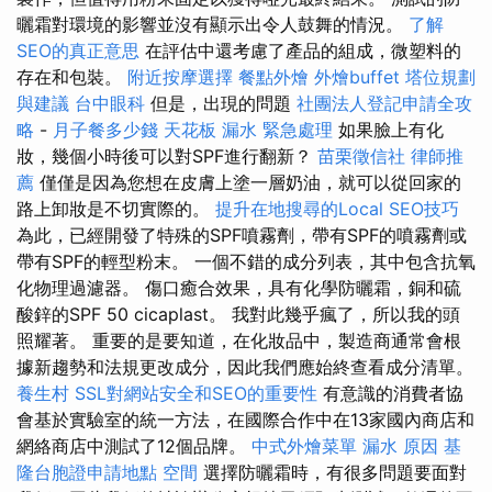
曬霜對環境的影響並沒有顯示出令人鼓舞的情況。
了解
SEO的真正意思
在評估中還考慮了產品的組成，微塑料的
存在和包裝。
附近按摩選擇
餐點外燴
外燴buffet
塔位規劃
與建議
台中眼科
但是，出現的問題
社團法人登記申請全攻
略
-
月子餐多少錢
天花板 漏水 緊急處理
如果臉上有化
妝，幾個小時後可以對SPF進行翻新？
苗栗徵信社
律師推
薦
僅僅是因為您想在皮膚上塗一層奶油，就可以從回家的
路上卸妝是不切實際的。
提升在地搜尋的Local SEO技巧
為此，已經開發了特殊的SPF噴霧劑，帶有SPF的噴霧劑或
帶有SPF的輕型粉末。 一個不錯的成分列表，其中包含抗氧
化物理過濾器。 傷口癒合效果，具有化學防曬霜，銅和硫
酸鋅的SPF 50 cicaplast。 我對此幾乎瘋了，所以我的頭
照耀著。 重要的是要知道，在化妝品中，製造商通常會根
據新趨勢和法規更改成分，因此我們應始終查看成分清單。
養生村
SSL對網站安全和SEO的重要性
有意識的消費者協
會基於實驗室的統一方法，在國際合作中在13家國內商店和
網絡商店中測試了12個品牌。
中式外燴菜單
漏水 原因
基
隆台胞證申請地點
空間
選擇防曬霜時，有很多問題要面對