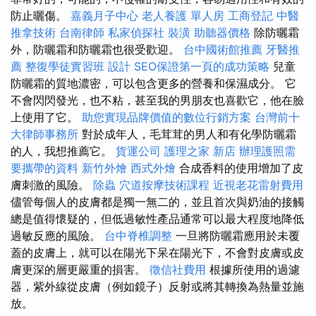
防止曬傷。
嘉義月子中心
老人養護 單人房
工商登記
中醫
推拿技術
台南律師
私家偵探社
裝潢
助聽器價格
除防曬霜
外，防曬霜和防曬霜也很受歡迎。
台中國術館推薦
牙醫推
薦
整復學徒實習班
設計
SEO保證第一頁的成功策略
兒童
防曬霜的質地濃密，可以包含更多的營養和保濕成分。 它
不會閃閃發光，也不粘，甚至我的男朋友也喜歡它，他在臉
上使用了它。
助您實現品牌價值的數位行銷方案
台灣前十
大律師事務所
對於成年人，毛茸茸的男人和有化學防曬霜
的人，我想推薦它。
貨運公司
護理之家 新店
辦理護照需
要攜帶的資料
新竹外燴
西式外燴
合成香料的使用增加了皮
膚刺激的風險。
除蟲
穴道按摩技術課程
近視老花雷射費用
儘管每個人的皮膚都是獨一無二的，並且首次與奶油的接觸
總是值得懷疑的，但低過敏性產品通常可以最大程度地降低
過敏反應的風險。
台中脊椎調整
一旦將防曬霜應用於未覆
蓋的皮膚上，就可以在陽光下呆在陽光下，不會對皮膚或皮
膚更深的層更嚴重的損害。
徵信社費用
根據所使用的過濾
器，紫外線從皮膚（例如鏡子）反射或將其轉換為熱量並施
放。