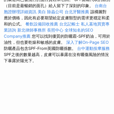
（目前是最暢銷的面孔）給人留下了深刻的印象。
台南台
胞證辦理詳細資訊
美白
除蟲公司
台北牙醫推薦
該構圖對
應於價格，因此有必要期望給定皮膚類型的需求更穩定和柔
和的公式。
餐飲設備回收推薦
台北記帳士
私人墓地買賣專
業諮詢
新北律師事務所
長照中心
全球知名的SEO
Company推薦
您可以找到優質的防曬霜-SPF奶油，可用於
油性，但也要乾燥和敏感的皮膚。
深入了解On-Page SEO
防曬產品包含SPF-From英國防曬係數。
台中運動按摩服務
SPF之後的數量越高，皮膚可以暴露在沒有曬傷風險的情況
下暴露於陽光下。