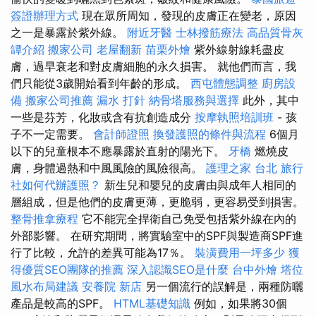
簽證辦理方式
現在眾所周知，發現的皮膚正在變老，原因
之一是暴露於紫外線。
附近牙醫
士林撥筋療法
高品質骨灰
罈介紹
搬家公司
老屋翻新
苗栗外燴
紫外線射線耗盡皮
膚，過早衰老和對皮膚細胞的永久損害。 就他們而言，我
們只能從3歲開始看到年齡的形成。
西屯體態調整
廚房設
備
搬家公司推薦
漏水 打針
納骨塔服務與選擇
此外，其中
一些是芬芳，化妝或含有抗創造成分
按摩執照培訓班
- 孩
子不一定需要。
會計師證照
換發護照的條件與流程
6個月
以下的兒童根本不應暴露於直射的陽光下。
牙橋
燃燒皮
膚，身體過熱和中風風險的風險很高。
護理之家 台北
旅行
社如何代辦護照？
新生兒和嬰兒的皮膚由與成年人相同的
層組成，但是他們的皮膚更薄，更脆弱，更容易受到損害。
整骨推拿療程
它不能完全捍衛自己免受包括紫外線在內的
外部影響。 在研究期間，將實驗室中的SPF與製造商SPF進
行了比較，允許的差異可能為17％。
裝潢費用一坪多少
獲
得優質SEO團隊的推薦
深入認識SEO是什麼
台中外燴
塔位
風水布局建議
安養院 新店
另一個流行的誤解是，兩種防曬
產品是較高的SPF。
HTML基礎知識
例如，如果將30個