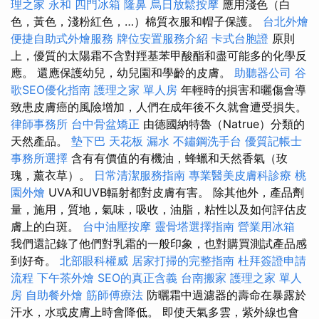
理之家 永和
四門冰箱
隆鼻
烏日放鬆按摩
應用淺色（白
色，黃色，淺粉紅色，…）棉質衣服和帽子保護。
台北外燴
便捷自助式外燴服務
牌位安置服務介紹
卡式台胞證
原則
上，優質的太陽霜不含對羥基苯甲酸酯和盡可能多的化學反
應。 還應保護幼兒，幼兒園和學齡的皮膚。
助聽器公司
谷
歌SEO優化指南
護理之家 單人房
年輕時的損害和曬傷會導
致患皮膚癌的風險增加，人們在成年後不久就會遭受損失。
律師事務所
台中骨盆矯正
由德國納特魯（Natrue）分類的
天然產品。
墊下巴
天花板 漏水
不鏽鋼洗手台
優質記帳士
事務所選擇
含有有價值的有機油，蜂蠟和天然香氣（玫
瑰，薰衣草）。
日常清潔服務指南
專業醫美皮膚科診療
桃
園外燴
UVA和UVB輻射都對皮膚有害。 除其他外，產品劑
量，施用，質地，氣味，吸收，油脂，粘性以及如何評估皮
膚上的白斑。
台中油壓按摩
靈骨塔選擇指南
營業用冰箱
我們還記錄了他們對乳霜的一般印象，也對購買測試產品感
到好奇。
北部眼科權威
居家打掃的完整指南
杜拜簽證申請
流程
下午茶外燴
SEO的真正含義
台南搬家
護理之家 單人
房
自助餐外燴
筋師傅療法
防曬霜中過濾器的壽命在暴露於
汗水，水或皮膚上時會降低。 即使天氣多雲，紫外線也會