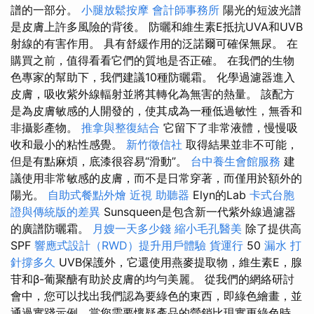
譜的一部分。
小腿放鬆按摩
會計師事務所
陽光的短波光譜
是皮膚上許多風險的背後。 防曬和維生素E抵抗UVA和UVB
射線的有害作用。 具有舒緩作用的泛諾爾可確保無尿。 在
購買之前，值得看看它們的質地是否正確。 在我們的生物
色專家的幫助下，我們建議10種防曬霜。 化學過濾器進入
皮膚，吸收紫外線輻射並將其轉化為無害的熱量。 該配方
是為皮膚敏感的人開發的，使其成為一種低過敏性，無香和
非攝影產物。
推拿與整復結合
它留下了非常液體，慢慢吸
收和最小的粘性感覺。
新竹徵信社
取得結果並非不可能，
但是有點麻煩，底漆很容易“滑動”。
台中養生會館服務
建
議使用非常敏感的皮膚，而不是日常穿著，而僅用於額外的
陽光。
自助式餐點外燴
近視
助聽器
Elyn的Lab
卡式台胞
證與傳統版的差異
Sunsqueen是包含新一代紫外線過濾器
的廣譜防曬霜。
月嫂一天多少錢
縮小毛孔醫美
除了提供高
SPF
響應式設計（RWD）提升用戶體驗
貨運行
50
漏水 打
針撐多久
UVB保護外，它還使用燕麥提取物，維生素E，腺
苷和β-葡聚醣有助於皮膚的均勻美麗。 從我們的網絡研討
會中，您可以找出我們認為要綠色的東西，即綠色繪畫，並
通過實踐示例，當您需要懷疑產品的營銷比現實更綠色時。