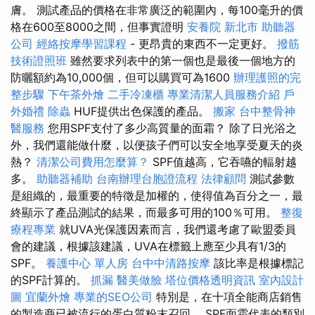
膚。 測試產品的價格在非常廣泛的範圍內，每100毫升的價
格在600至8000之間，但事實證明
安養院 新北市
助聽器
公司
經絡按摩學習課程
- 更昂貴的東西不一定更好。
撥筋
技術證照班
雖然要求列表中的第一個也是最後一個地方的
防曬額約為10,000個，但可以購買可為1600
辦理護照的完
整步驟
下午茶外燴
二手冷凍櫃
專業清潔人員服務介紹
戶
外婚禮
除蟲
HUF提供出色保護的產品。
搬家
台中整骨神
醫服務
您用SPF支付了多少高質量的面霜？ 除了日光浴之
外，我們還能做什麼，以便孩子們可以安全地享受夏天的炎
熱？
清潔公司費用怎麼算？
SPF值越高，它吞嚥的輻射越
多。
助聽器補助
台南辦理台胞證流程
法律顧問
測試參數
是組織的，最重要的特徵是加權的，使得值為百分之一，最
終顯示了產品測試的結果，而最多可用的100％可用。
整復
療程專業
就UVA光保護因素而言，我們還考慮了歐盟委員
會的建議，根據該建議，UVA在標籤上應至少具有1/3的
SPF。
養護中心 單人房
台中中清路按摩
該比率是根據標記
的SPF計算的。
抓漏
醫美做臉
塔位價格透明資訊
室內設計
圖
宜蘭外燴
專業的SEO公司
特別是，在十項全能商店銷售
的製造商已被流行的蛋白質粉末召回。 SPF面霜代表的類別