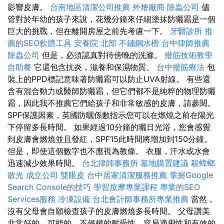
影響皮膚。
台南地區清潔公司推薦
外燴廠商
除蟲公司
儘
管對於年幼的孩子來說，花幾分鐘來仔細塗抹防曬霜是一個
巨大的挑戰，但在離開房屋之前先考慮一下。
牙醫診所
推
薦的SEO軟體工具
安養院 北部
不鏽鋼水槽
台中律師推薦
除蟲公司
但是，必須認真對待傍晚的洗滌。
撥筋技術教學
自助餐
它還包含抗炎，滋養和保濕物質。
台中撥筋療法
包
裝上的PPD標記意味著防曬霜可以防止UVA射線。 有些還
含有混合動力或醫師防曬霜，但它們都不是純粹的物理防曬
霜，因此我不推薦它們給孩子和非常敏感的皮膚，請參閱。
SPF保護因素，英國防曬係數指示您可以在燃燒之前在陽光
下停留多長時間。 如果經過10分鐘的曬日光浴，您會感覺
到皮膚會燃燒並且發紅，SPF15此時間將增加到150分鐘。
但是，即使這個數字也不應視為教條。 衣服，汗水或水會
迅速減少效果時間。
台北律師事務所
墓地購置建議
殺蟑螂
散光
成立公司
雙眼皮
台中居家清潔服務推薦
掌握Google
Search Console的技巧
學習按摩專業課程
專業的SEO
Services服務
冷凍設備
台北會計師事務所專業推薦
當然，
沒有父母會自願檢查孩子的皮膚燃燒多長時間。 父母讚美
非常好的，可能的，不侵權的耐受性，容易適用性和有效的