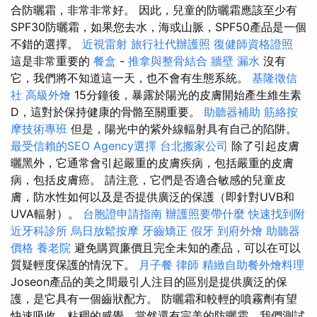
合防曬霜，非常非常好。 因此，兒童的防曬霜應該至少有
SPF30防曬霜，如果您去水，海或山脈，SPF50產品是一個
不錯的選擇。
近視雷射
旅行社代辦護照
復健師資格證照
這是非常重要的
餐盒
-
推拿與整骨結合
牆壁 漏水
沒有
它，我們將不知道這一天，也不會有生態系統。
基隆徵信
社
高級外燴
15分鐘後，暴露於陽光的皮膚開始產生維生素
D，這對於保持健康的骨骼至關重要。
助聽器補助
筋絡按
摩技術專班
但是，陽光中的紫外線輻射具有自己的陷阱。
最受信賴的SEO Agency選擇
台北搬家公司
除了引起皮膚
曬黑外，它通常會引起嚴重的皮膚疾病，包括嚴重的皮膚
病，包括皮膚癌。 請注意，它們是否適合敏感的兒童皮
膚，防水性如何以及是否提供廣泛的保護（即針對UVB和
UVA輻射）。
台胞證申請指南
辦護照要帶什麼
快速找到附
近牙科診所
烏日放鬆按摩
牙齒矯正
假牙
到府外燴
助聽器
價格
養老院
避免購買廉價且完全未知的產品，可以在可以
質疑輕度保護的情況下。
月子餐
律師
精緻自助餐外燴料理
Joseon產品的美之間最引人注目的區別是提供廣泛的保
護，是它具有一個齒狀配方。 防曬霜和較輕的噴霧劑有望
快速吸收，粘稠的感覺，當然還有完美的防曬霜，我們測試