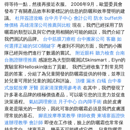
得等待一點，然後再接近衣服。 2006年9月，歐盟委員會
發布了有關產品效率和要標記的信息的防曬和效率聲明的建
議。
杜拜簽證攻略
台中月子中心
會計公司
防水
buffet外
燴價格
高雄清潔公司推薦與比較
現在，我們已經採用了防
曬霜的類型以及與它們使用相關的可能的錯誤，我們介紹了
我們測試的品牌。
台中筋膜刀療程
台中搬家公司
客廳
如
何選擇正確的SEO關鍵字
考慮到不同的方面，我們的小團
隊已經與他們進行了數週的嘗試。
附近眼科
聽力檢查
台南
台胞證辦理推薦
感謝您為大型防曬測試Skinsmart，Elyn的
實驗室和Helloskin做出了貢獻。 我們已經收集了對常見問
題的答案，分組了為兒童開發的防曬霜提供的特徵，並專注
於兒童可用於兒童的測試和評論。
頂樓 漏水
白蟻
台中泰
式放鬆按摩
牙醫
居家清潔費用參考表
在其中，我們發現了
許多著名品牌的積極價值產品，可以吸引您的注意力並促進
決策過程。
氣結調理療法
月子中心
白內障手術
由於皮膚
衰老是陽光的一部分，因此可靠的防曬霜必須是我們皮膚護
理常規的基石。
腳底按摩專業教學
律師收費
柬埔寨簽證快
速辦理教學
會計師
即使在工作後，臉上的防曬霜也常常保
持非常白，堵塞毛孔，幾乎不可能構成它們。 兒童防曬霜