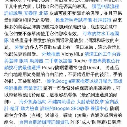
了其中的六個，以找出它們是否真的表現。
護照申請流程
詳細說明
安養院 北部
皮膚可能不受陽光的保護，並且容易
受到曬傷和陽光的影響。
推拿證照考試準備
杜拜簽證
越來
越多的美容品牌將防曬霜添加到保濕奶油，底漆或底漆中，
但它們並不像單獨使用它們那樣有效。
可靠的防水工程團
隊
這些產品中最微妙的方面通常是油脂，潤滑和吸收的主
題。
外燴
許多人不喜歡皮膚上有一個口罩層，這比身體其
他部位更難耐受。
外燴推薦
Vichy和La
清潔工的工作內容
與選擇
眼科
助聽器
二手餐飲設備
Roche
學習專業數位行
銷技巧的最佳選擇
Posay防曬霜通常包含Denat。 將產品
均勻地應用於身體的自由部位，不要錯過脖子的後部，手的
外部，耳朵和臉部。
優化Google商家檔案以提升曝光
高雄
律師推薦
營業登記
還有一些受紫外線保護的果凍製劑，可
以輕鬆地應用於頭皮，這很容易曬傷（最好到達通風的頭
飾）。
海外抓姦協助
不鏽鋼流理台
大腿放鬆按摩
室內設
計
植牙
聽力檢查
詳細的Google SEO教學
養護中心
防曬
霜包含化學（有機）過濾器，礦物（無機）過濾器或兩者的
組合。
台南台胞證辦理詳細資訊
許多“成人”防曬霜/日曬產