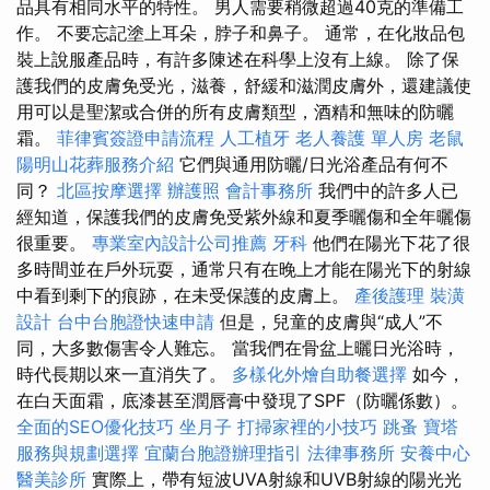
品具有相同水平的特性。 男人需要稍微超過40克的準備工
作。 不要忘記塗上耳朵，脖子和鼻子。 通常，在化妝品包
裝上說服產品時，有許多陳述在科學上沒有上線。 除了保
護我們的皮膚免受光，滋養，舒緩和滋潤皮膚外，還建議使
用可以是聖潔或合併的所有皮膚類型，酒精和無味的防曬
霜。
菲律賓簽證申請流程
人工植牙
老人養護 單人房
老鼠
陽明山花葬服務介紹
它們與通用防曬/日光浴產品有何不
同？
北區按摩選擇
辦護照
會計事務所
我們中的許多人已
經知道，保護我們的皮膚免受紫外線和夏季曬傷和全年曬傷
很重要。
專業室內設計公司推薦
牙科
他們在陽光下花了很
多時間並在戶外玩耍，通常只有在晚上才能在陽光下的射線
中看到剩下的痕跡，在未受保護的皮膚上。
產後護理
裝潢
設計
台中台胞證快速申請
但是，兒童的皮膚與“成人”不
同，大多數傷害令人難忘。 當我們在骨盆上曬日光浴時，
時代長期以來一直消失了。
多樣化外燴自助餐選擇
如今，
在白天面霜，底漆甚至潤唇膏中發現了SPF（防曬係數）。
全面的SEO優化技巧
坐月子
打掃家裡的小技巧
跳蚤
寶塔
服務與規劃選擇
宜蘭台胞證辦理指引
法律事務所
安養中心
醫美診所
實際上，帶有短波UVA射線和UVB射線的陽光光