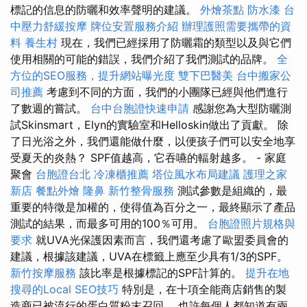
標記的信息的防曬和效率聲明的建議。
外燴茶點
防水漆
台
中壓力舒緩按摩
牌位安置服務介紹
辦理護照需要攜帶的資
料
養生村
現在，我們已經採用了防曬霜的類型以及與它們
使用相關的可能的錯誤，我們介紹了我們測試的品牌。
全
方位的SEO服務，提升網站曝光度
雙下巴醫美
台中搬家公
司推薦
考慮到不同的方面，我們的小團隊已經與他們進行
了數週的嘗試。
台中台胞證快速申請
感謝您為大型防曬測
試Skinsmart，Elyn的實驗室和Helloskin做出了貢獻。 除
了日光浴之外，我們還能做什麼，以便孩子們可以安全地享
受夏天的炎熱？ SPF值越高，它吞嚥的輻射越多。 - 家庭
聚會
台胞證台北
冷凍櫃推薦
塔位風水布局建議
護理之家
新店
餐點外燴
隆鼻
新竹整骨服務
測試參數是組織的，最
重要的特徵是加權的，使得值為百分之一，最終顯示了產品
測試的結果，而最多可用的100％可用。
台胞證照片規格與
要求
就UVA光保護因素而言，我們還考慮了歐盟委員會的
建議，根據該建議，UVA在標籤上應至少具有1/3的SPF。
新竹按摩服務
該比率是根據標記的SPF計算的。
提升在地
搜尋的Local SEO技巧
特別是，在十項全能商店銷售的製
造商已被流行的蛋白質粉末召回。 也許每個人都知道有兩