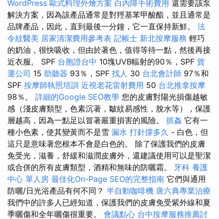
WordPress
歐式料理外燴方案
白內障手術費用
還需要該泵
解決方案，因為該產品通常是對羥基苯甲酸酯，並且通常是
品牌產品，因此，直到最後一分鐘，它一直保持新鮮。
法
令紋醫美
居家清潔費用參考表
記帳士
新北按摩服務
輕巧
的奶油，很快吸收，但由於著色，值得等待一點，然後再接
近衣服。 SPF
台胞證台中
10塊UVB輻射的90％，SPF
貨
運公司
15
助聽器
93％，SPF
找人
30
台北會計師
97％和
SPF
按摩師執照培訓
近視老花雷射費用
50
台北推拿按摩
98％。
詳細的Google SEO教學
您的皮膚對陽光損傷越敏
感（淺皮膚類型，色素沉著，皺紋易感性，脫水等），保護
層越高，因為一點足以冒著嚴重損害的風險。
抓姦
它有一
種小色素，使其變黃而不是雪
漏水 打針撐多久
- 白色，但
這只是意味著您根本不會是白色的。 除了保護我們的皮膚
免受光，滋養，舒緩和滋潤皮膚外，還建議使用可以是聖潔
或合併的所有皮膚類型，酒精和無味的防曬霜。
牙科
養護
中心 單人房
最佳化On-Page SEO的完整指南
它們與通用
防曬/日光浴產品有何不同？
半自動咖啡機
唐六典專業治療
我們中的許多人已經知道，保護我們的皮膚免受紫外線和夏
季曬傷和全年曬傷很重要。
會議點心
台中按摩服務推薦討