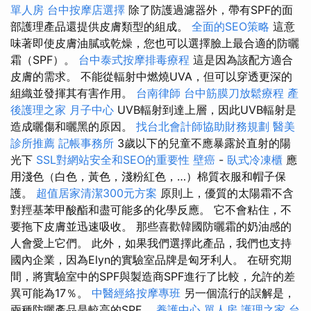
單人房
台中按摩店選擇
除了防護過濾器外，帶有SPF的面
部護理產品還提供皮膚類型的組成。
全面的SEO策略
這意
味著即使皮膚油膩或乾燥，您也可以選擇臉上最合適的防曬
霜（SPF）。
台中泰式按摩排毒療程
這是因為該配方適合
皮膚的需求。 不能從輻射中燃燒UVA，但可以穿透更深的
組織並發揮其有害作用。
台南律師
台中筋膜刀放鬆療程
產
後護理之家 月子中心
UVB輻射到達上層，因此UVB輻射是
造成曬傷和曬黑的原因。
找台北會計師協助財務規劃
醫美
診所推薦
記帳事務所
3歲以下的兒童不應暴露於直射的陽
光下
SSL對網站安全和SEO的重要性
壁癌
-
臥式冷凍櫃
應
用淺色（白色，黃色，淺粉紅色，…）棉質衣服和帽子保
護。
超值居家清潔300元方案
原則上，優質的太陽霜不含
對羥基苯甲酸酯和盡可能多的化學反應。 它不會粘住，不
要拖下皮膚並迅速吸收。 那些喜歡韓國防曬霜的奶油感的
人會愛上它們。 此外，如果我們選擇此產品，我們也支持
國內企業，因為Elyn的實驗室品牌是匈牙利人。 在研究期
間，將實驗室中的SPF與製造商SPF進行了比較，允許的差
異可能為17％。
中醫經絡按摩專班
另一個流行的誤解是，
兩種防曬產品是較高的SPF。
養護中心 單人房
護理之家 台