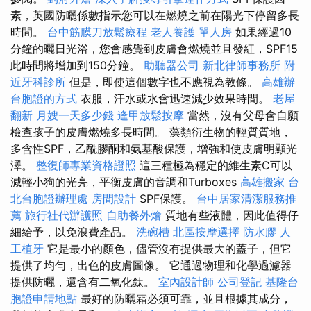
素，英國防曬係數指示您可以在燃燒之前在陽光下停留多長
時間。
台中筋膜刀放鬆療程
老人養護 單人房
如果經過10
分鐘的曬日光浴，您會感覺到皮膚會燃燒並且發紅，SPF15
此時間將增加到150分鐘。
助聽器公司
新北律師事務所
附
近牙科診所
但是，即使這個數字也不應視為教條。
高雄辦
台胞證的方式
衣服，汗水或水會迅速減少效果時間。
老屋
翻新
月嫂一天多少錢
逢甲放鬆按摩
當然，沒有父母會自願
檢查孩子的皮膚燃燒多長時間。 藻類衍生物的輕質質地，
多含性SPF，乙酰膠酮和氨基酸保護，增強和使皮膚明顯光
澤。
整復師專業資格證照
這三種極為穩定的維生素C可以
減輕小狗的光亮，平衡皮膚的音調和Turboxes
高雄搬家
台
北台胞證辦理處
房間設計
SPF保護。
台中居家清潔服務推
薦
旅行社代辦護照
自助餐外燴
質地有些液體，因此值得仔
細給予，以免浪費產品。
洗碗槽
北區按摩選擇
防水膠
人
工植牙
它是最小的顏色，儘管沒有提供最大的蓋子，但它
提供了均勻，出色的皮膚圖像。 它通過物理和化學過濾器
提供防曬，還含有二氧化鈦。
室內設計師
公司登記
基隆台
胞證申請地點
最好的防曬霜必須可靠，並且根據其成分，