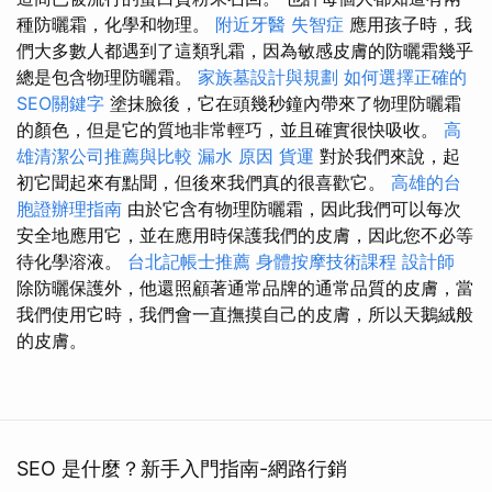
種防曬霜，化學和物理。
附近牙醫
失智症
應用孩子時，我
們大多數人都遇到了這類乳霜，因為敏感皮膚的防曬霜幾乎
總是包含物理防曬霜。
家族墓設計與規劃
如何選擇正確的
SEO關鍵字
塗抹臉後，它在頭幾秒鐘內帶來了物理防曬霜
的顏色，但是它的質地非常輕巧，並且確實很快吸收。
高
雄清潔公司推薦與比較
漏水 原因
貨運
對於我們來說，起
初它聞起來有點聞，但後來我們真的很喜歡它。
高雄的台
胞證辦理指南
由於它含有物理防曬霜，因此我們可以每次
安全地應用它，並在應用時保護我們的皮膚，因此您不必等
待化學溶液。
台北記帳士推薦
身體按摩技術課程
設計師
除防曬保護外，他還照顧著通常品牌的通常品質的皮膚，當
我們使用它時，我們會一直撫摸自己的皮膚，所以天鵝絨般
的皮膚。
SEO 是什麼？新手入門指南-網路行銷