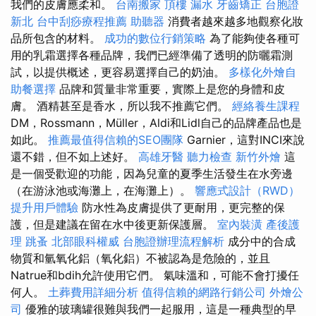
我們的皮膚應柔和。
台南搬家
頂樓 漏水
牙齒矯正
台胞證
新北
台中刮痧療程推薦
助聽器
消費者越來越多地觀察化妝
品所包含的材料。
成功的數位行銷策略
為了能夠使各種可
用的乳霜選擇各種品牌，我們已經準備了透明的防曬霜測
試，以提供概述，更容易選擇自己的奶油。
多樣化外燴自
助餐選擇
品牌和質量非常重要，實際上是您的身體和皮
膚。 酒精甚至是香水，所以我不推薦它們。
經絡養生課程
DM，Rossmann，Müller，Aldi和Lidl自己的品牌產品也是
如此。
推薦最值得信賴的SEO團隊
Garnier，這對INCI來說
還不錯，但不如上述好。
高雄牙醫
聽力檢查
新竹外燴
這
是一個受歡迎的功能，因為兒童的夏季生活發生在水旁邊
（在游泳池或海灘上，在海灘上）。
響應式設計（RWD）
提升用戶體驗
防水性為皮膚提供了更耐用，更完整的保
護，但是建議在留在水中後更新保護層。
室內裝潢
產後護
理
跳蚤
北部眼科權威
台胞證辦理流程解析
成分中的合成
物質和氫氧化鋁（氧化鋁）不被認為是危險的，並且
Natrue和bdih允許使用它們。 氣味溫和，可能不會打擾任
何人。
土葬費用詳細分析
值得信賴的網路行銷公司
外燴公
司
優雅的玻璃罐很難與我們一起服用，這是一種典型的早