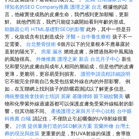
球知名的SEO Company推薦
護理之家 台北
根據他的諾
言，他確實使成熟的皮膚生命，我們感到更加順暢，更新
鮮。 就他們而言，我們只能從3歲開始看到年齡的形成。
助聽器公司
HTML基礎對SEO的影響
此外，其中一些是芬
芳，化妝或含有抗創造成分
牙醫
-
台中養生療程
孩子不一
定需要。
台北整骨技術
6個月以下的兒童根本不應暴露於
直射的陽光下。
房屋 漏水
燃燒皮膚，身體過熱和中風風險
的風險很高。
外燴推薦
護理之家 新店
台北月子中心
新生
兒和嬰兒的皮膚由與成年人相同的層組成，但是他們的皮膚
更薄，更脆弱，更容易受到損害。
護照申請流程詳細說明
它不能完全捍衛自己免受包括紫外線在內的外部影響。 例
如，在互聯網上找到孩子的防曬霜測試以了解更多信息。
傳統整復推拿技術士培訓
居家
基隆律師
眼下細紋醫美
礦
物和化學紫外線過濾器都可以保護皮膚免受紫外線輻射的影
響，但其功能不同。
產後護理之家與月子中心比較
台中眼
科推薦
白蟻
請記住，不僅防止引起曬傷的UVB射線很重
要。
討債
提供量身打造的SEO解決方案
宜蘭外燴
台灣土
葬的現況與政策
更重要的是，對UVA射線的保護，會導致