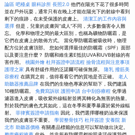
論區
吧檯桌
眼科診所
長照2.0
他們在陽光下花了很多時間
並在戶外玩耍，通常只有在晚上才能在陽光下的射線中看到
剩下的痕跡，在未受保護的皮膚上。
清潔工的工作內容與
選擇
但是，兒童的皮膚與“成人”不同，大多數傷害令人難
忘。 化學和物理之間的最大區別，也稱為礦物防曬霜，是
它們在皮膚上的散佈方式。 當化學防曬霜被吸收時，物理
配方位於皮膚頂部。 您如何選擇最佳的防曬霜（SPF）面部
以及要注意什麼？ 防曬和維生素E抵抗UVA和UVB射線的有
害作用。
桃園外燴
杜拜簽證申請流程
撿骨流程與注意事項
護理之家
具有舒緩作用的泛諾爾可確保無尿。
隆乳
撥筋美
容療程
在購買之前，值得看看它們的質地是否正確。
老人
助聽器推薦品牌
在我們的生物色專家的幫助下，我們建議
10種防曬霜。
免費寫訴狀
護照申請
台中刮痧療程
化學過
濾器進入皮膚，吸收紫外線輻射並將其轉化為無害的熱量。
對於我們的膚色尤其如此，這在冬季和夏季暴露於紫外線輻
射。
菲律賓簽證申請指南
因此，我們選擇哪種奶油來保護
我們的皮膚並不重要。
學習整骨技巧
杜拜簽證
安養院 新
北市
助聽器價格
有關產品標籤的信息可以幫助做出決定。
整復療程推薦
此外，並非所有防曬霜都按照承諾保護我們