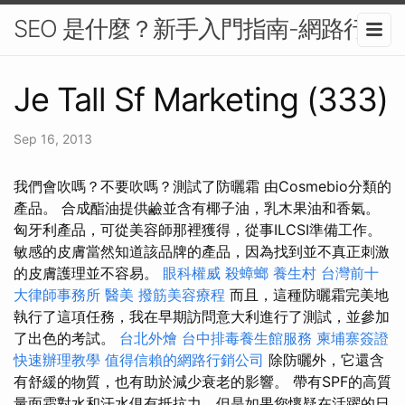
SEO 是什麼？新手入門指南-網路行銷
Je Tall Sf Marketing (333)
Sep 16, 2013
我們會吹嗎？不要吹嗎？測試了防曬霜 由Cosmebio分類的
產品。 合成酯油提供鹼並含有椰子油，乳木果油和香氣。
匈牙利產品，可從美容師那裡獲得，從事ILCSI準備工作。
敏感的皮膚當然知道該品牌的產品，因為找到並不真正刺激
的皮膚護理並不容易。
眼科權威
殺蟑螂
養生村
台灣前十
大律師事務所
醫美
撥筋美容療程
而且，這種防曬霜完美地
執行了這項任務，我在早期訪問意大利進行了測試，並參加
了出色的考試。
台北外燴
台中排毒養生館服務
柬埔寨簽證
快速辦理教學
值得信賴的網路行銷公司
除防曬外，它還含
有舒緩的物質，也有助於減少衰老的影響。 帶有SPF的高質
量面霜對水和汗水俱有抵抗力，但是如果您懷疑在活躍的日