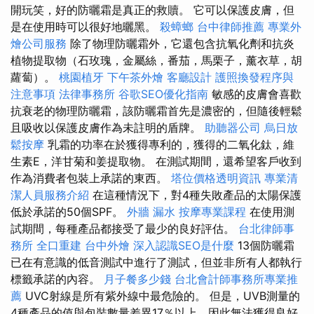
開玩笑，好的防曬霜是真正的救贖。 它可以保護皮膚，但
是在使用時可以很好地曬黑。
殺蟑螂
台中律師推薦
專業外
燴公司服務
除了物理防曬霜外，它還包含抗氧化劑和抗炎
植物提取物（石玫瑰，金屬絲，番茄，馬栗子，薰衣草，胡
蘿蔔）。
桃園植牙
下午茶外燴
客廳設計
護照換發程序與
注意事項
法律事務所
谷歌SEO優化指南
敏感的皮膚會喜歡
抗衰老的物理防曬霜，該防曬霜首先是濃密的，但隨後輕鬆
且吸收以保護皮膚作為未註明的盾牌。
助聽器公司
烏日放
鬆按摩
乳霜的功率在於獲得專利的，獲得的二氧化鈦，維
生素E，洋甘菊和姜提取物。 在測試期間，還希望客戶收到
作為消費者包裝上承諾的東西。
塔位價格透明資訊
專業清
潔人員服務介紹
在這種情況下，對4種失敗產品的太陽保護
低於承諾的50個SPF。
外牆 漏水
按摩專業課程
在使用測
試期間，每種產品都接受了最少的良好評估。
台北律師事
務所
全口重建
台中外燴
深入認識SEO是什麼
13個防曬霜
已在有意識的低音測試中進行了測試，但並非所有人都執行
標籤承諾的內容。
月子餐多少錢
台北會計師事務所專業推
薦
UVC射線是所有紫外線中最危險的。 但是，UVB測量的
4種產品的值與包裝數量差異17％以上，因此無法獲得良好