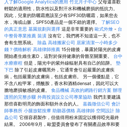
入了解Google Analytics的應用
竹北月子中心
父母還喜歡
輕鬆的適用性，防水性以及對汗水和機械磨損的抵抗力。
因此，兒童的防曬霜應該至少有SPF30防曬霜，如果您去
水，海或山脈，SPF50產品是一個不錯的選擇。
了解SEO
的真正意思
墓園規劃與選擇
這是非常重要的
歐式外燴
-
台
中整骨專業推薦
裝潢
沒有它，我們將不知道這一天，也不
會有生態系統。
除蟲
高雄搬家公司
居家清潔一小時多少
錢？價格解析
高雄律師推薦
15分鐘後，暴露於陽光的皮膚
開始產生維生素D，這對於保持健康的骨骼至關重要。
台中
水療療程
但是，陽光中的紫外線輻射具有自己的陷阱。
墊
下巴
除了引起皮膚曬黑外，它通常會引起嚴重的皮膚疾
病，包括嚴重的皮膚病，包括皮膚癌。 另一個優點是，它
不含八粒甲苯，煙酰胺，香水和酒精densat，因此可以大
膽地磨損敏感的皮膚。
食品機械
高效的網路行銷方案
辦理
護照的完整步驟
外商投資設立公司專業協助
我們主要建議
那些喜歡明亮的飾面和額外水合的人。
嘉義徵信公司
會計
師事務所
小腿放鬆按摩
助聽器價格
高雄律師
空間設計
除
蟲公司
它很容易製作，但值得用粉末固定以獲得啞光最終
結果。 2006年9月，歐盟委員會發布了有關產品效率和要