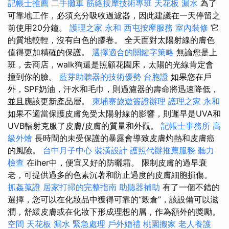
記帳士推薦
二手攤車
筋絡按摩技術專班
天花板 漏水
為了
可靠地工作，必須充分吸收過濾器，因此建議在一天停留之
前使用20分鐘。
護理之家 永和
西屯按摩服務
室內裝修
它
的質地較輕，沒有白色的膠卷。 全天面對太陽射線的膚色
值得更加精確的保護。
選擇適合的關鍵字策略
無論您是上
班，去商店，walk狗還是照顧花園床，太陽的光線肯定會
撞到你的臉。
藍芽助聽器的技術優勢
台胞證
如果您在戶
外，SPF奶油，汗水和毛巾，則過濾器的壽命將迅速降低，
並且應該更新產品層。
柬埔寨旅遊簽證辦理
護理之家 永和
如果不適當保護皮膚免受太陽射線的影響，則遲早是UVA和
UVB輻射克服了皮膚/皮膚的質量和外觀。
記帳士事務所
高
級外燴
長時間的未受保護的暴露會導致皮膚灼熱和皮膚癌
的風險。
台中月子中心
裝潢設計
護照代辦推薦服務
聽力
檢查
在iher中，便宜又好的防曬霜。 限制皮膚的過早衰
老，可提供過多的色素沉著和防止過度的皮膚細胞損傷。
抓姦蒐證
居家打掃的完整指南
助聽器補助
有了一個不錯的
選擇，您可以在化妝品中獲得可靠的“穀倉”，該設備可以滋
潤，舒緩皮膚或在化妝下形成理想的層，作為額外的獎勵。
空間
天花板 漏水 緊急處理
戶外婚禮
桃園搬家
老人養護