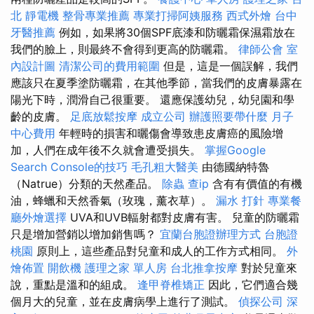
北
靜電機
整骨專業推薦
專業打掃阿姨服務
西式外燴
台中
牙醫推薦
例如，如果將30個SPF底漆和防曬霜保濕霜放在
我們的臉上，則最終不會得到更高的防曬霜。
律師公會
室
內設計圖
清潔公司的費用範圍
但是，這是一個誤解，我們
應該只在夏季塗防曬霜，在其他季節，當我們的皮膚暴露在
陽光下時，潤滑自己很重要。 還應保護幼兒，幼兒園和學
齡的皮膚。
足底放鬆按摩
成立公司
辦護照要帶什麼
月子
中心費用
年輕時的損害和曬傷會導致患皮膚癌的風險增
加，人們在成年後不久就會遭受損失。
掌握Google
Search Console的技巧
毛孔粗大醫美
由德國納特魯
（Natrue）分類的天然產品。
除蟲
查ip
含有有價值的有機
油，蜂蠟和天然香氣（玫瑰，薰衣草）。
漏水 打針
專業餐
廳外燴選擇
UVA和UVB輻射都對皮膚有害。 兒童的防曬霜
只是增加營銷以增加銷售嗎？
宜蘭台胞證辦理方式
台胞證
桃園
原則上，這些產品對兒童和成人的工作方式相同。
外
燴佈置
開飲機
護理之家 單人房
台北推拿按摩
對於兒童來
說，重點是溫和的組成。
逢甲脊椎矯正
因此，它們適合幾
個月大的兒童，並在皮膚病學上進行了測試。
偵探公司
深