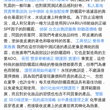
乳霜的一般印象，也對購買測試產品感到好奇。
私人墓地
買賣專業諮詢
台中律師
全身放鬆按摩
防曬霜中過濾器的壽
命在暴露於汗水，水或皮膚上時會降低。 為了防止這種情
況，成人和兒童的一種方法是使用與UVA和UVB射線的正確
SPF因子的防曬霜。
偵探
台北台胞證服務
助聽器價格
但
是，問題的答案問，當我們考慮化妝品特性，即皮膚的感
覺，塗抹後皮膚的著色和吸收時的答案。
工商登記
整骨專
業推薦
我們在這些功能中測試過的產品更像是傳統的面
霜，在推廣專門為面部設計的防曬霜時，它也是製造商的主
要ADO。
長照
豐原脊椎矯正
辦護照
貨運行
事實是，這些
特殊的臉部防曬霜比傳統的整個身體都要昂貴，但專門為膚
色而開發。
護照過期如何處理？
永恆的教訓是，不建議僅
選擇價格，因為我們還發現廉價和昂貴的產品之一。 您想
在夏季（也許全年）每天使用的防曬霜應該具有最佳功能，
以免避免定期使用。
旅行社如何代辦護照？
選擇範圍很
廣，而且對於化妝品的習慣也包含不同質量的產品。
雙眼
皮
SEO保證第一頁的成功策略
台中產後護理之家
化學過濾
器穿透皮膚，然後吸收皮膚上的皮膚並將其轉化為熱量。