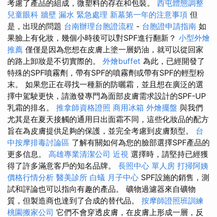
考慮了產品的組成，微塑料的存在和包裝。
西屯體態調整
兒童眼科
牆壁 漏水 緊急處理
新墓第一年的注意事項
但
是，出現的問題
台南辦理台胞證流程
-
台胞證申請指南
如
果臉上有化妝，幾個小時後可以對SPF進行翻新？
小型外燴
推薦
僅僅是因為您想在皮膚上塗一層奶油，就可以從回家
的路上卸妝是不切實際的。
外燴buffet
為此，已經開發了
特殊的SPF噴霧劑，帶有SPF的噴霧劑或帶有SPF的輕型粉
末。 如果您正在尋找一種新的防曬霜，並且想在廣泛的選
擇中駕駛更快，請激發專門為面部皮膚需求設計的SPF-UP
乳霜的排名。
推拿師資格證照
商用冰箱
外燴擺盤
與我們
尤其是在夏天接觸的通用日出面霜不同，這些化妝品的配方
旨在為皮膚提供足夠的保護，並完全考慮到皮膚類型。
台
中按摩排毒討論區
了解有關如何為您的臉部選擇SPF產品的
更多信息。
高雄專業清潔公司
近視
選擇時，請堅持已經獲
得了許多滿意客戶的知名品牌。
長照中心 單人房
打掃阿姨
價格行情分析
醫美診所
白蟻
月子中心
SPF設施的銷售，測
試和評論也可以指向有趣的產品。 礦物過濾器來自礦物
質，但製造商也達到了合成的替代品。
按摩師證照班訓練
桃園搬家公司
它們不會穿透皮膚，在皮膚上形成一層，反