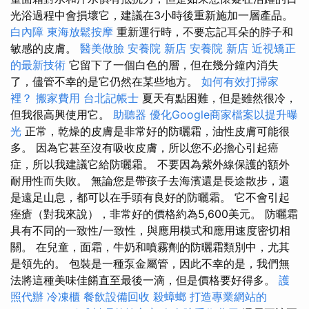
光浴過程中會損壞它，建議在3小時後重新施加一層產品。
白內障
東海放鬆按摩
重新運行時，不要忘記耳朵的脖子和
敏感的皮膚。
醫美做臉
安養院 新店
安養院 新店
近視矯正
的最新技術
它留下了一個白色的層，但在幾分鐘內消失
了，儘管不幸的是它仍然在某些地方。
如何有效打掃家
裡？
搬家費用
台北記帳士
夏天有點困難，但是雖然很冷，
但我很高興使用它。
助聽器
優化Google商家檔案以提升曝
光
正常，乾燥的皮膚是非常好的防曬霜，油性皮膚可能很
多。 因為它甚至沒有吸收皮膚，所以您不必擔心引起癌
症，所以我建議它給防曬霜。 不要因為紫外線保護的額外
耐用性而失敗。 無論您是帶孩子去海濱還是長途散步，還
是遠足山息，都可以在手頭有良好的防曬霜。 它不會引起
痤瘡（對我來說），非常好的價格約為5,600美元。 防曬霜
具有不同的一致性/一致性，與應用模式和應用速度密切相
關。 在兒童，面霜，牛奶和噴霧劑的防曬霜類別中，尤其
是領先的。 包裝是一種泵金屬管，因此不幸的是，我們無
法將這種美味佳餚直至最後一滴，但是價格要好得多。
護
照代辦
冷凍櫃
餐飲設備回收
殺蟑螂
打造專業網站的