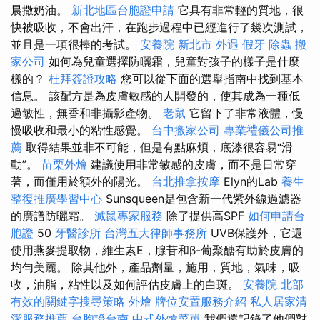
晨撒奶油。
新北地區台胞證申請
它具有非常輕的質地，很
快被吸收，不會出汗，在跑步過程中已經進行了幾次測試，
並且是一項很棒的考試。
安養院 新北市
外遇
假牙
除蟲
搬
家公司
如何為兒童選擇防曬霜，兒童對孩子的樣子是什麼
樣的？
杜拜簽證攻略
您可以從下面的選舉指南中找到基本
信息。 該配方是為皮膚敏感的人開發的，使其成為一種低
過敏性，無香和非攝影產物。
老鼠
它留下了非常液體，慢
慢吸收和最小的粘性感覺。
台中搬家公司
專業禮儀公司推
薦
取得結果並非不可能，但是有點麻煩，底漆很容易“滑
動”。
苗栗外燴
建議使用非常敏感的皮膚，而不是日常穿
著，而僅用於額外的陽光。
台北推拿按摩
Elyn的Lab
養生
整復推廣學習中心
Sunsqueen是包含新一代紫外線過濾器
的廣譜防曬霜。
滅鼠專家服務
除了提供高SPF
如何申請台
胞證
50
牙醫診所
台灣五大律師事務所
UVB保護外，它還
使用燕麥提取物，維生素E，腺苷和β-葡聚醣有助於皮膚的
均勻美麗。 除其他外，產品劑量，施用，質地，氣味，吸
收，油脂，粘性以及如何評估皮膚上的白斑。
安養院 北部
有效的關鍵字搜尋策略
外燴
牌位安置服務介紹
私人居家清
潔服務推薦
台胞證台南
中式外燴菜單
我們還記錄了他們對