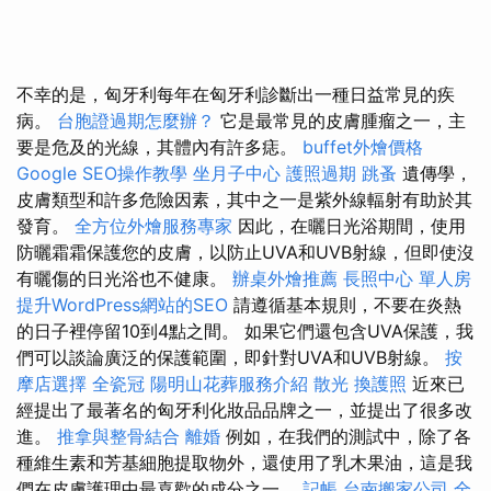
不幸的是，匈牙利每年在匈牙利診斷出一種日益常見的疾
病。
台胞證過期怎麼辦？
它是最常見的皮膚腫瘤之一，主
要是危及的光線，其體內有許多痣。
buffet外燴價格
Google SEO操作教學
坐月子中心
護照過期
跳蚤
遺傳學，
皮膚類型和許多危險因素，其中之一是紫外線輻射有助於其
發育。
全方位外燴服務專家
因此，在曬日光浴期間，使用
防曬霜霜保護您的皮膚，以防止UVA和UVB射線，但即使沒
有曬傷的日光浴也不健康。
辦桌外燴推薦
長照中心 單人房
提升WordPress網站的SEO
請遵循基本規則，不要在炎熱
的日子裡停留10到4點之間。 如果它們還包含UVA保護，我
們可以談論廣泛的保護範圍，即針對UVA和UVB射線。
按
摩店選擇
全瓷冠
陽明山花葬服務介紹
散光
換護照
近來已
經提出了最著名的匈牙利化妝品品牌之一，並提出了很多改
進。
推拿與整骨結合
離婚
例如，在我們的測試中，除了各
種維生素和芳基細胞提取物外，還使用了乳木果油，這是我
們在皮膚護理中最喜歡的成分之一。
記帳
台南搬家公司
全