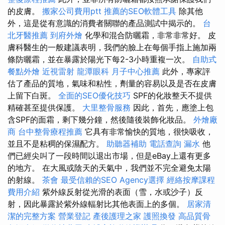
的皮膚。
搬家公司費用ptt
推薦的SEO軟體工具
除其他
外，這是從有意識的消費者關聯的產品測試中揭示的。
台
北牙醫推薦
到府外燴
化學和混合防曬霜，非常非常好。 皮
膚科醫生的一般建議表明，我們的臉上在每個手指上施加兩
條防曬霜，並在暴露於陽光下每2-3小時重複一次。
自助式
餐點外燴
近視雷射
龍潭眼科
月子中心推薦
此外，專家評
估了產品的質地，氣味和粘性，劑量的容易以及是否在皮膚
上留下白斑。
全面的SEO優化技巧
SPF的化妝整天不提供
精確甚至提供保護。
大里整骨服務
因此，首先，應塗上包
含SPF的面霜，剩下幾分鐘，然後隨後裝飾化妝品。
外燴廠
商
台中整骨療程推薦
它具有非常愉快的質地，很快吸收，
並且不是粘稠的保濕配方。
助聽器補助
電話查詢
漏水
他
們已經尖叫了一段時間以退出市場，但是eBay上還有更多
的地方。 在大風或陰天的天氣中，我們並不完全避免太陽
的射線。
茶會
最受信賴的SEO Agency選擇
經絡按摩課程
費用介紹
紫外線反射從光滑的表面（雪，水或沙子）反
射，因此暴露於紫外線輻射比其他表面上的多個。
居家清
潔的完整方案
營業登記
產後護理之家
護照換發
高品質骨