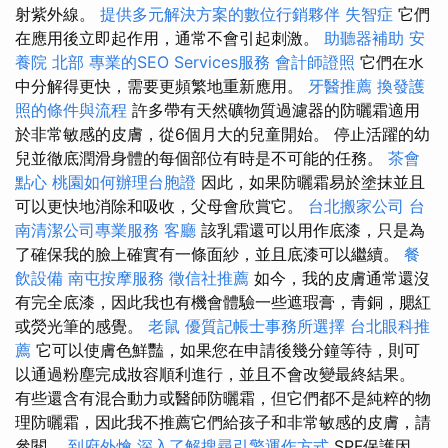
射紫外線。
提供多元解決方案的數位行銷夥伴
失智症
它們
在應用後立即起作用，通常不會引起刺激。
助聽器補助
安
養院 北部
專業的SEO Services服務
會計師證照
它們在水
中分解得更快，需要更頻繁地重新應用。
牙醫推薦
換發護
照的條件與流程
許多帶有天然礦物質過濾器的防曬霜適用
於非常敏感的皮膚，從6個月大的兒童開始。 停止活躍的幼
兒並徹底潤滑身體的每個部位有時是不可能的任務。
茶會
點心
桃園如何辦理台胞證
因此，如果防曬霜易於塗抹並且
可以更快地消除和吸收，父母會欣賞它。
台北搬家公司
台
南清潔公司專業服務
客廳
該乳霜還可以用作底漆，只是為
了確保我的臉上確實有一條面紗，並且底漆可以繼續。
餐
飲設備
南屯按摩服務
徵信社推薦
如今，我的皮膚通常還沒
有完全底漆，因此我也有機會體驗一些遮瑕膏，青銅，腮紅
或熒光筆的感覺。
老鼠
優質記帳士事務所選擇
台北眼科推
薦
它可以使膚色鮮豔，如果您在申請後幾分鐘等待，則可
以通過粉塵完成妝容順利進行，並且不會改變最終結果。
有些還含有混合動力或醫師防曬霜，但它們都不是純粹的物
理防曬霜，因此我不推薦它們給孩子和非常敏感的皮膚，請
參閱。
到府外燴
深入了解搜尋引擎運作方式
SPF保護因