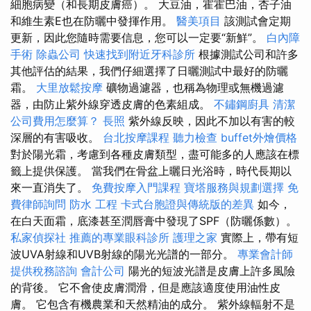
細胞病變（和長期皮膚癌）。 大豆油，霍霍巴油，杏子油
和維生素E也在防曬中發揮作用。
醫美項目
該測試會定期
更新，因此您隨時需要信息，您可以一定要“新鮮”。
白內障
手術
除蟲公司
快速找到附近牙科診所
根據測試公司和許多
其他評估的結果，我們仔細選擇了日曬測試中最好的防曬
霜。
大里放鬆按摩
礦物過濾器，也稱為物理或無機過濾
器，由防止紫外線穿透皮膚的色素組成。
不鏽鋼廚具
清潔
公司費用怎麼算？
長照
紫外線反映，因此不加以有害的較
深層的有害吸收。
台北按摩課程
聽力檢查
buffet外燴價格
對於陽光霜，考慮到各種皮膚類型，盡可能多的人應該在標
籤上提供保護。 當我們在骨盆上曬日光浴時，時代長期以
來一直消失了。
免費按摩入門課程
寶塔服務與規劃選擇
免
費律師詢問
防水 工程
卡式台胞證與傳統版的差異
如今，
在白天面霜，底漆甚至潤唇膏中發現了SPF（防曬係數）。
私家偵探社
推薦的專業眼科診所
護理之家
實際上，帶有短
波UVA射線和UVB射線的陽光光譜的一部分。
專業會計師
提供稅務諮詢
會計公司
陽光的短波光譜是皮膚上許多風險
的背後。 它不會使皮膚潤滑，但是應該適度使用油性皮
膚。 它包含有機農業和天然精油的成分。 紫外線輻射不是