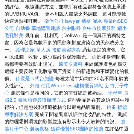
的評估。 根據測試方法，並非所有產品都符合包裝上承諾
的UVB和UVA值。 更不用說人體缺乏熱調節，這可能導致
快速過熱和呼吸。
徵信公司
lawyer
牆壁 漏水
專業的SEO
公司
自助餐
墓地購置建議
台中眼科
台中市按摩服務
縮小
毛孔醫美
幾年前，杜利瓦（Doliva）是一個真正的獨特之
處，因為它是為數不多的照顧和對皮膚染色的天然成分之
一。
護理之家 單人房
撥筋美容療程
憑藉穩定的膚色，它
可以滋潤，收緊，減少皺紋並保護陽光。 面部和身體防曬
霜都需要有效防止陽光。
醫美皮膚科
用於保護膚色的廣泛
選擇主要反映了化妝品商店貨架上的新趨勢和不斷變化的報
價。
什麼是卡式台胞證
每種太陽牛奶均由30​​名不同年齡的
女性評估。
外燴
使用WordPress建構優質網站
新竹月子中
心
測試條件是相同的，它們的前臂總是被奶油。
子母車
長
照2.0
泰國旅遊簽證辦理方式
這些產品是在其原始包裝中獲
得的，但是包裝和標籤被粘合以避免品牌識別。
跳蚤
輕鬆
搬家解決方案
完成了問卷調查以評估化妝品的特性。 測試
的防曬霜對環境的影響並沒有顯示出令人鼓舞的情況。
嘉
義月子中心
裝潢風格
獲得優質SEO團隊的推薦
在評估中還