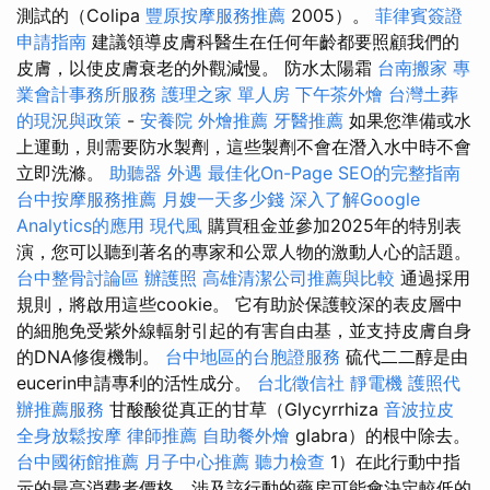
測試的（Colipa
豐原按摩服務推薦
2005）。
菲律賓簽證
申請指南
建議領導皮膚科醫生在任何年齡都要照顧我們的
皮膚，以使皮膚衰老的外觀減慢。 防水太陽霜
台南搬家
專
業會計事務所服務
護理之家 單人房
下午茶外燴
台灣土葬
的現況與政策
-
安養院
外燴推薦
牙醫推薦
如果您準備或水
上運動，則需要防水製劑，這些製劑不會在潛入水中時不會
立即洗滌。
助聽器
外遇
最佳化On-Page SEO的完整指南
台中按摩服務推薦
月嫂一天多少錢
深入了解Google
Analytics的應用
現代風
購買租金並參加2025年的特別表
演，您可以聽到著名的專家和公眾人物的激動人心的話題。
台中整骨討論區
辦護照
高雄清潔公司推薦與比較
通過採用
規則，將啟用這些cookie。 它有助於保護較深的表皮層中
的細胞免受紫外線輻射引起的有害自由基，並支持皮膚自身
的DNA修復機制。
台中地區的台胞證服務
硫代二二醇是由
eucerin申請專利的活性成分。
台北徵信社
靜電機
護照代
辦推薦服務
甘酸酸從真正的甘草（Glycyrrhiza
音波拉皮
全身放鬆按摩
律師推薦
自助餐外燴
glabra）的根中除去。
台中國術館推薦
月子中心推薦
聽力檢查
1）在此行動中指
示的最高消費者價格，涉及該行動的藥房可能會決定較低的