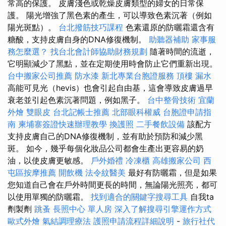
常高的保護。 皮膚淺色或乾燥皮膚類型的婦女的日常保
護。 陽光增強了黑色素的產生，可以導致色素沉著（例如
陽光斑點）。
台北撥筋技巧課程
色素還原的防曬霜還含有
糖酸，支持皮膚自身的DNA修復機制。
助聽器補助
家事服
務怎麼選？
找台北會計師協助財務規劃
隨著時間的流逝，
它明顯減少了黑點，並在定期使用時會防止它們重新出現。
台中搬家公司推薦
防水漆
新北專業台胞證服務
頂樓 漏水
高能可見光（hevis）也會引起自由基，這會導致皮膚過早
衰老並引起色素沉著問題，例如黑子。
台中整骨技術
宜蘭
外燴
雙眼皮
台北記帳士推薦
北部眼科權威
台胞證申請指
南
柬埔寨簽證快速辦理教學
換護照
二手餐飲設備
該配方
支持皮膚自己的DNA修復機制，並有助於預防和減少黑
斑。 如今，幾乎每個化妝品公司都會生產出更容易的奶
油，以使皮膚更敏感。
戶外婚禮
冷凍櫃
高雄搬家公司
西
屯區按摩推薦
開飲機
法令紋醫美
最好有防曬霜，但是如果
您知道自己會在戶外時間更長的時間，無論陽光照亮，都可
以使用單獨的防曬霜。
找到適合的關鍵字搜尋工具
自我ta
劑製劑
跳蚤
長照中心 單人房
深入了解搜尋引擎運作方式
歐式外燴
氣結調理療法
護照申請流程詳細說明
-
旅行社代