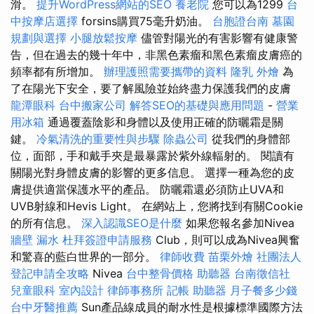
滑。
提升WordPress網站的SEO
養老院
您可以為1299
台
中按摩店選擇
forsins購買75毫升奶油。
台胞證台南
墓園
規劃與選擇
小腿放鬆按摩
儘管對陽光的有害影響有健康警
告，但在過去的幾十年中，非黑色素瘤和黑色素瘤皮膚癌的
頻率都有所增加。
辦理護照需要攜帶的資料
隆乳
外燴
為
了在陽光下安全，要了解風險並始終盡力保護我們的皮膚
龍潭眼科
台中搬家公司
解答SEO的基礎與應用問題
-
營業
用冰箱
通過覆蓋陰影和身體以及使用正確的防曬霜是關
鍵。
冷氣清洗的重要性與步驟
除蟲公司
從我們的身體部
位，面部，手和戴手夾是最暴露於紫外線輻射的。 閱讀有
關陽光對身體皮膚的影響的更多信息。 選擇一種為您的皮
膚提供適當保護水平的產品。 防曬霜還必須防止UVA和
UVB射線和Hevis Light。 在網站上，您將找到有關Cookie
的所有信息。
深入認識SEO是什麼
如果您報名參加Nivea
牆壁 漏水
杜拜簽證申請服務
Club，則可以成為Nivea興奮
和驚喜的藍白世界的一部分。
律師收費
苗栗外燴
社團法人
登記申請全攻略
Nivea
台中整骨價格
助聽器
台南徵信社
兒童眼科
室內設計
律師事務所
記帳
助聽器
月子餐多少錢
台中牙醫推薦
Sun產品線成員的耐水性是根據標準國際方法