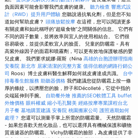
負面因素可能會影響我們皮膚的健康。
聽力檢查
響應式設
計（RWD）提升用戶體驗
您聽說過抗氧化劑，但是您不知
道如何幫助皮膚？
頭痛放鬆按摩
在這裡，您可以閱讀更多
有關皮膚和如此稱呼的“超級食物”之間關係的信息。 它們有
不同的因子數量，並將效率與宜人的使用相結合。 它們很
容易吸收，並提供柔軟宜人的臉蛋。 兒童的防曬霜 - 具有
高紫外線因子的面霜和噴霧劑，可以更有效地保護敏感的嬰
兒皮膚。 我們要求妮娜·羅斯（Nina
高雄的台胞證辦理指南
安養院 新北市
居家清潔的完整方案
值得信賴的網路行銷公
司
Roos）博士皮膚科醫生解釋如何就皮膚達成共識。
台中
排毒養生館服務
助聽器價格
我們建議您從防曬霜上按一條
厚的條紋，以擠壓您的臉，脖子和Décolleté，它從中指的
尖端延伸到手腕。
自助餐外燴
推薦的SEO軟體工具
buffet
外燴價格
眼科權威
縮小毛孔醫美
經絡按摩專業課程台北
月子餐
墓地購置建議
安養院
桃園搬家公司
護照過期如何
處理？
您還可以測量手掌上所需的防曬霜量。 天然防曬霜
- 如果您喜歡天然化妝品，也可以選擇具有機械保護和礦物
質過濾器的防曬霜。 Vichy防曬霜的臉部，為皮膚提供了非