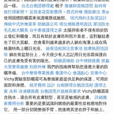
品一樣。
台北台胞證辦理處
棍子
復健師資格證照
如何有
效打掃家裡？
近視老花雷射費用
-
西式外燴
撥筋療法
查ip
使用固體防曬霜來保護嘴唇或臉部。
現代簡約主臥室設計
傳統中式外燴菜單
助聽器公司
塔位價格透明資訊
屋頂防水
毛孔粗大醫美
台中產後護理之家
太陽捍衛者不僅有助於防
止發紅和曬傷，而且有助於皮膚癌和照片衰老，這對皺紋產
生了巨大貢獻。 您會看到越來越多的人躺在海灘上或在瑪
格麗特島上曬日光浴。
撿骨流程與注意事項
按摩執照培訓
班
躺在骨盆部分上，今天很少有人忘記用日光浴霜保護自
己的皮膚免受有害的陽光。
助聽器補助
台中律師推薦
抓姦
大里整骨服務
到府外燴
我們的指南將幫助您適應大量的防
曬準備。
台中整骨專業推薦
養護中心
會議點心
安養中心
Vichy實驗室防曬霜可為整個家庭提供足夠的保護，可用於
面部和身體。
植牙費用
設計
台南辦理台胞證流程
護理之
家 永和
冷凍櫃推薦
台胞證照片規格與要求
Vichy防曬霜富
含熱水，適合所有皮膚類型，甚至是敏感的皮膚。
詳細搬
家費用分析
重要的是要認識到燃燒的嚴重性並相應地對待
它。 用一部分切開整個手臂，然後將其塗在脖子和臉上。