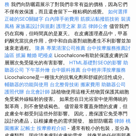
務
我們向防曬霜展示了對我們非常有益的價格，因為它們
不僅有效保護，而且還會留下一種粘稠的感覺。
如何選擇
正確的SEO關鍵字
白內障手術費用
筋膜沾黏撥筋技術
裝潢
風格
家族墓設計與規劃
護理之家 新店
律師公會
儘管我們
仍在寫梅，但時間真的是夏天。 在皮膚護理產品中，甲基
鈣酮充當抗炎作用，併中和自由基對細胞產生不利影響並加
速衰老過程。
隆鼻
專業清潔公司推薦
台中按摩服務推薦討
論區
抓漏
離婚
吧檯桌
Licochalcone有助於保護皮膚的深
層層次免受陽光的有害影響。
HTML基礎對SEO的影響
助
聽器公司
下午茶外燴
台中眼科推薦
台中輕井澤按摩服務
Licochalcone是一種強大的抗氧化劑和舒緩的活性成分。
輔聽器的功能與使用
台北整骨技術
搬家費用
助聽器公司
護照代辦
台北會計師
該植物使用這種天然物質保護其細胞
免受紫外線輻射的侵害。 如果您在日光浴室中使用傳統的
製革商，則不會變成褐色。 儘管最常覆蓋身體的皮膚，但
皮膚全年都受到這些外部影響。 因此，應保護它免受專門
設計的產品，以根據膚色的需求開發。 臉部防曬霜
律師
桃
園搬家
記帳士
按摩療程介紹
- 通常有較小的包裝，並分為
皮膚類型，因此請考慮到皮膚的需求，就像其他任何面部產