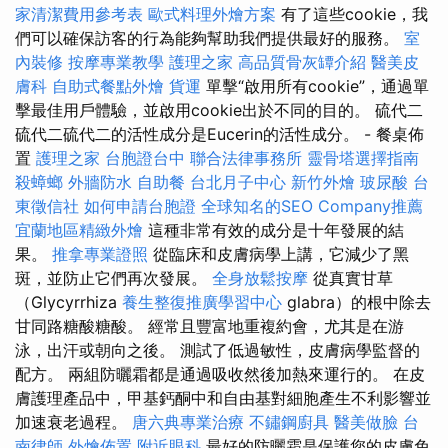
家清潔費用參考表
歐式料理外燴方案
有了這些cookie，我
們可以確保訪客的行為能夠幫助我們提供最好的服務。
室
內裝修
按摩專業教學
護理之家
高品質骨灰罈介紹
醫美皮
膚科
自助式餐點外燴
貨運
單擊“啟用所有cookie”，通過單
擊最佳用戶體驗，並啟用cookie出於不同的目的。 硫代二
硫代二硫代二的活性成分是Eucerin的活性成分。 - 餐桌佈
置
護理之家
台胞證台中
聯合法律事務所
靈骨塔選擇指南
殺蟑螂
外牆防水
自助餐
台北月子中心
新竹外燴
玻尿酸
台
東徵信社
如何申請台胞證
全球知名的SEO Company推薦
宜蘭地區精緻外燴
這種非常有效的成分是十年發展的結
果。
推拿專業證照
從臨床和皮膚病學上講，它減少了黑
斑，並防止它們再次發展。
全身放鬆按摩
從真實甘草
（Glycyrrhiza
養生整復推廣學習中心
glabra）的根中除去
甘同路糖酸糖酸。 經常且豐富地重複約會，尤其是在游
泳，出汗或朝向之後。 測試了低過敏性，皮膚病學監督的
配方。 兩組防曬霜都是通過吸收然後加熱來運行的。 在皮
膚護理產品中，甲基鈣酮中和自由基對細胞產生不利影響並
加速衰老過程。
唐六典專業治療
不鏽鋼廚具
醫美做臉
台
南律師
外燴佈置
附近眼科
最好的防曬霜是保護您的皮膚免