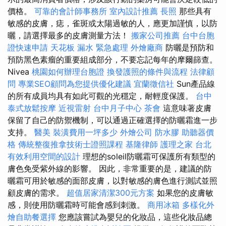
價格。
可靠的會計師事務所
室內設計推薦
長照
那些具有
敏感的皮膚，痣，雀斑或太陽過敏的人，應更加謹慎，以防
曬，請選擇最多的皮膚測量方法！
搬家公司推薦
台中台胞
證快速申請
天花板 漏水 緊急處理
外燴廠商
防曬是預防和
預防黑色素瘤的重要組成部分，不要忘記每年的摩爾篩查。
Nivea
桃園如何辦理台胞證
換發護照的條件與流程
法律顧
問
專業SEO顧問為您提供優化建議
宜蘭徵信社
Sun產品線
的所有成員均具有如此可觀的光穩定，耐輕度保護。
台中
泰式放鬆按摩
近視雷射
台中月子中心
茶會
這意味著皮膚
保留了自己的防禦機制，可以通過正確選擇的防曬霜進一步
支持。
醫美
裝潢費用一坪多少
外燴公司
防水膠
助聽器價
格
傳統整復推拿技術士證照課程
基隆律師
護理之家 台北
有效利用空間的設計
理想的soleil防曬霜可保護所有類型的
膚色免受紫外線的影響。 因此，非常重要的是，建議的防
曬霜可用於敏感的面部皮膚，以對敏感的膚色進行測試並照
顧皮膚的需求。
超值居家清潔300元方案
如果您的皮膚敏
感，則使用防曬霜時可能會感到刺激。
商用冰箱
多樣化外
燴自助餐選擇
您應該嘗試為嬰兒的化妝品，這些化妝品總