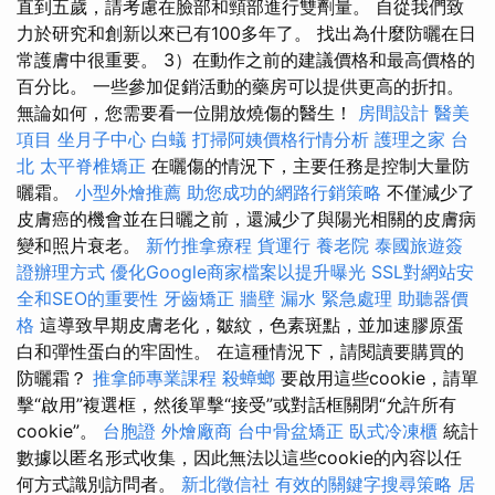
直到五歲，請考慮在臉部和頸部進行雙劑量。 自從我們致
力於研究和創新以來已有100多年了。 找出為什麼防曬在日
常護膚中很重要。 3）在動作之前的建議價格和最高價格的
百分比。 一些參加促銷活動的藥房可以提供更高的折扣。
無論如何，您需要看一位開放燒傷的醫生！
房間設計
醫美
項目
坐月子中心
白蟻
打掃阿姨價格行情分析
護理之家 台
北
太平脊椎矯正
在曬傷的情況下，主要任務是控制大量防
曬霜。
小型外燴推薦
助您成功的網路行銷策略
不僅減少了
皮膚癌的機會並在日曬之前，還減少了與陽光相關的皮膚病
變和照片衰老。
新竹推拿療程
貨運行
養老院
泰國旅遊簽
證辦理方式
優化Google商家檔案以提升曝光
SSL對網站安
全和SEO的重要性
牙齒矯正
牆壁 漏水 緊急處理
助聽器價
格
這導致早期皮膚老化，皺紋，色素斑點，並加速膠原蛋
白和彈性蛋白的牢固性。 在這種情況下，請閱讀要購買的
防曬霜？
推拿師專業課程
殺蟑螂
要啟用這些cookie，請單
擊“啟用”複選框，然後單擊“接受”或對話框關閉“允許所有
cookie”。
台胞證
外燴廠商
台中骨盆矯正
臥式冷凍櫃
統計
數據以匿名形式收集，因此無法以這些cookie的內容以任
何方式識別訪問者。
新北徵信社
有效的關鍵字搜尋策略
居