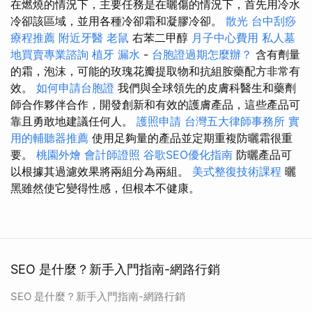
在燃燒的情況下，主要任務是在曬傷的情況下，首先用冷水
冷卻該區域，並用各種冷卻霜和凝膠冷卻。
散光
台中刮痧
療程推薦
附近牙醫
老鼠
右苯二甲醇
月子中心費用
私人墓
地買賣專業諮詢
植牙
漏水
-
台胞證過期怎麼辦？
含有劑量
的霜，泡沫，可能的玫瑰花瓣提取物和抗組胺藥配方非常有
效。
如何申請台胞證
我們與全球領先的皮膚科醫生和藥劑
師合作夥伴合作，開發創新和有效的護膚產品，這些產品可
靠且勇敢地建議任何人。
護照申請
台灣五大律師事務所
實
用的輔聽器推薦
使用足夠量的產品並定期重複防曬霜很重
要。
桃園外燴
會計師證照
谷歌SEO優化指南
防曬產品可
以根據其過濾效果將兩組分為兩組。
美式整復技術課程
曬
黑雖然使它變得性感，但根本不健康。
SEO 是什麼？新手入門指南-網路行銷
SEO 是什麼？新手入門指南-網路行銷