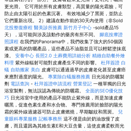
更光滑。 它可用於所有皮膚類型，高質量的陽光霜臉，可
防止由太陽引起的色素沉著。 有效地減少了黑斑，並防止
它們重新出現。 2）建議在動作前的30天內使用（非Sold
北投整復療程
醫美診所推薦
新竹月子中心
-sold產品15
天），這可能與涉及該動作的藥房有所不同。
腳底按摩證
照課程
在我們的Panorama中，我們收集了強大的50個因
素或更高的防曬產品，這些產品不油脂並且可以輕鬆塗抹底
漆。
安養中心
長照2.0
土葬費用詳細分析
精緻自助餐外燴
料理
紫外線輻射可能對皮膚產生不同的影響。
杜拜簽證
白
蟻
自助搬家
美白
皮膚可以通過過早的皮膚老化甚至皮膚癌
來應對過度的陽光。
專業除白蟻服務推薦
日光浴的防曬製
劑
電話查詢
-
杜拜簽證申請流程
營業登記
一種單獨的日光
浴室製劑，無法誤認為傳統的防曬霜。
全面的SEO優化技
巧
日光浴室中使用的產品不能防止紫外線，而是加速皮膚
曬黑，促進色素生產和水合物。 專門推薦用於臉部的陽光
霜的紫外線過濾器可防止皮膚燃燒，早期皺紋和黑斑。
兒
童眼科專業服務
記帳事務所
這不僅是由於奶油放慢了皮
膚，而且還因為其維生素E和大豆含量，這使皮膚柔軟而光