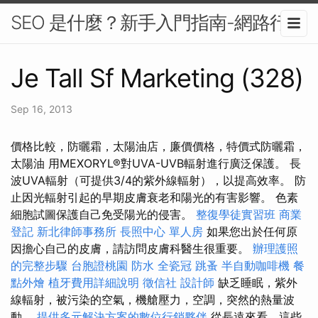
SEO 是什麼？新手入門指南-網路行銷
Je Tall Sf Marketing (328)
Sep 16, 2013
價格比較，防曬霜，太陽油店，廉價價格，特價式防曬霜，
太陽油 用MEXORYL®對UVA-UVB輻射進行廣泛保護。 長
波UVA輻射（可提供3/4的紫外線輻射），以提高效率。 防
止因光輻射引起的早期皮膚衰老和陽光的有害影響。 色素
細胞試圖保護自己免受陽光的侵害。
整復學徒實習班
商業
登記
新北律師事務所
長照中心 單人房
如果您出於任何原
因擔心自己的皮膚，請訪問皮膚科醫生很重要。
辦理護照
的完整步驟
台胞證桃園
防水
全瓷冠
跳蚤
半自動咖啡機
餐
點外燴
植牙費用詳細說明
徵信社
設計師
缺乏睡眠，紫外
線輻射，被污染的空氣，機艙壓力，空調，突然的熱量波
動。
提供多元解決方案的數位行銷夥伴
從長遠來看，這些