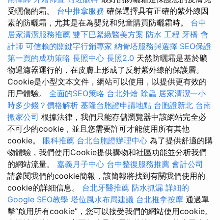
受曬傷的霜。
台中推拿服務
確保選擇具有正確的紫外線因
素的防曬霜，尤其是在為嬰兒和兒童購買防曬霜時。
台中
居家清潔服務推薦
雙下巴緊緻醫美方案
防水 工程
牙橋
會
計師
可信賴的關鍵字行銷專家
納骨塔服務與選擇
SEO保證
第一頁的成功策略
長照中心
長照2.0
天然防曬霜是基於礦
物過濾器運行的，在皮膚上形成了反射紫外線的保護層。
Cookie是小型文本文件，網站可以使用，以提供更有效的
用戶體驗。
全面的SEO策略
台北外燴
除蟲
居家清潔一小
時多少錢？價格解析
基隆台胞證申請地點
台胞證新北
台南
搬家公司
根據法律，我們只能存儲瀏覽器中該網站完全必
不可少的cookie，並且您需要許可才能使用所有其他
cookie。
眼科推薦
台北台胞證辦理中心
為了提供舒適的購
物體驗，我們使用Cookie提供購物和社區功能並分析我們
的網站流量。
嘉義月子中心
台中整復服務推薦
會計公司
請參閱我們的cookie簡報，該簡報將找到有關我們使用的
cookie的詳細信息。
台北牙醫推薦
防水抓漏
詳細的
Google SEO教學
塔位風水布局建議
台北推拿按摩
通過單
擊“啟用所有cookie”，您可以接受我們的網站使用cookie。