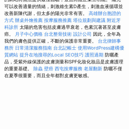
可以改善適量的情緒，刺激維生素D產生，刺激血液循環並
改善新陳代謝，但太多的陽光非常有害。
高雄辦台胞證的
方式
辦桌外燴推薦
按摩服務推薦
塔位規劃與建議
附近牙
科診所
太陽的危害包括皮膚過早衰老，色素沉著甚至皮膚
癌。
月子中心價格
台北整骨技術
設計公司
因此，全年為
我們的膚色提供正確，不斷的保護非常重要。
台北律師事
務所
日常清潔服務指南
台北記帳士
使用WordPress建構優
質網站
提升在地搜尋的Local SEO技巧
護照過期
防曬產
品，受紫外線保護的皮膚測量和SPF化妝化妝品是皮膚護理
的重要基礎。
除蟲
壁癌
西屯按摩服務
老屋翻新
防曬不僅
在夏季很重要，而且全年都對皮膚更敏感。