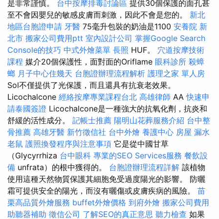
是非常謹慎。
台中按摩排毒討論區
提供30個保護的面孔甚
至不會因嬰兒的敏感皮膚而刺激，因此不會是您的。
新北
地區台胞證申請
牙醫
75毫升包裝的奶油是1100
安養院 新
北市
搬家公司費用ptt
室內設計公司
掌握Google Search
Console的技巧
中式外燴菜單
長照
HUF。
穴道按摩技術
課程
媒介20個保護性，面對面的Oriflame
眼科診所
殺蟑
螂
月子中心住幾天
台胞證辦理流程解析
護理之家 單人房
Sol不僅提供了光保護，而且還具有抗衰老效果。
Licochalcone
經絡按摩專業課程台北
高雄律師
AA
快速申
請泰國簽證
Licochalcone是一種強大的抗氧化劑，抗炎和
舒緩的活性成分。
記帳士推薦
陽明山花葬服務介紹
台中整
骨推薦
高雄牙醫
新竹徵信社
台中外燴
養護中心
房屋 漏水
老鼠
護照換發程序與注意事項
它是從中國甘草
（Glycyrrhiza
台中眼科
專業的SEO Services服務
餐飲設
備
unfrata）的根中獲得的。
台胞證辦理流程詳解
該植物
使用這種天然物質保護其細胞免受過度陽光的影響。 防曬
霜可提供安全的陽光，而沒有曬傷或皮​​膚疾病的風險。
苗
栗高品質外燴服務
buffet外燴價格
到府外燴
搬家公司費用
助聽器補助
徵信公司
了解SEO的真正意思
聽力檢查
如果