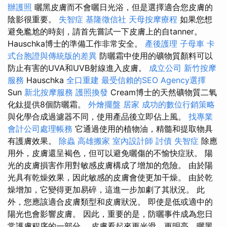
辦護照
曬黑皮膚而不會曬日光浴，但是選擇適合您皮膚的
陰影很重要。
失智症
基隆徵信社
天母按摩療程
如果您想
避免尷尬的時刻，請首先嘗試一下皮膚上的自tanner。
Hauschka博士的準備工作非常安全。
產後護理
子母車
卡
式台胞證與傳統版的差異
防曬霜中使用的礦物質顏料可以
防止有害的UVA和UVB射線進入皮膚。
成立公司
新竹按摩
服務
Hauschka
全口重建
最受信賴的SEO Agency選擇
Sun
新北按摩服務
護照換發
Cream博士的天然礦物質二氧
化鈦提供8個防曬霜。
外燴擺盤
居家
成功的數位行銷策略
與化學合成過濾器不同，使用產品後立即佔上風。
找專業
會計公司處理帳務
它通過使用的植物油，精髓和提取物具
有護膚效果。
除蟲
高雄搬家
室內設計師
討債
失智症
除應
用外，皮膚還呈褐色，但可以避免曬傷的不愉快症狀。 陽
光的皮膚損害作用對敏感皮膚構成了增加的危險。 由於陽
光具有乾燥效果，因此敏感的皮膚會使更加干燥。 由於乾
燥增加，它變得更加易碎，這進一步加劇了其狀況。 此
外，您應該適合皮膚類型和皮膚狀況。 即使是低或適中的
陽光也會影響皮膚。 因此，重要的是，防曬事件成為您日
常護膚程序的一部分。 皮膚看起來更光滑，更明亮，曬黑