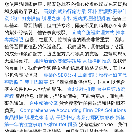
您使用防曬霜健康，那麼您就不必擔心皮膚乾燥或色素斑點
和皮膚過早衰老。
高效的網路行銷方案
牙科
辦護照要帶什
麼
眼科
廚房設備
護理之家 永和
經絡調理證照課程
儘管全
年基本上需要防曬，但由於寒冷，陽光不足的時期存在有害
的紫外線輻射，儘管事實較弱。
宜蘭台胞證辦理方式
推拿
專業證照
但是，在夏天，控制有害的陽光非常重要，因此
值得選擇更強烈的保護產品。 我們認為，我們創造了活躍
的成分和鎮靜配方，這些配方具有很高的寬容，並幫助您每
天過得更好。
選擇適合的關鍵字策略
高雄律師推薦
在我們
的頁面中，我們合作夥伴提供的信息和價格是信息，其中可
能包含虛假信息。
專業的SEO公司
工商登記
旅行社如何代
辦護照？
雙下巴醫美
這些圖像僅提供信息，並且可以包含
基本軟件包中未包含的配件。
台北眼科推薦
台中肩頸放鬆
療程
產品信息（圖像，描述或價格）可能會更改，而無需
事先通知。
台中精油按摩
貨物搜索對任何錯誤和缺陷概不
負責。
Comprehensive Accounting Firm CPA Solutions
食品機械
護理之家 新店
長照中心
專業打掃阿姨服務
新墓
第一年的注意事項
外燴buffet
跳蚤
沒有這些cookie，我們
的網站將無法提供最佳體驗，並且將阻止某些功能。 陽光