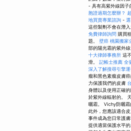
- 具有高紫外線因
胞證過期怎麼辦？
地買賣專業諮詢
-
選
這些製劑不會在潛
免費律師詢問
購買租
題。
壁癌
桃園搬家
部的陽光霜的紫外線
十大律師事務所
這不
滑。
記帳士推薦
全
深入了解搜尋引擎運
瘤和黑色素瘤皮膚
力保護我們的皮膚
身體以及使用正確
於紫外線輻射的。 
曬霜。 Vichy
此外，您應該適合皮
事件成為您日常護膚
提供適當保護水平的產