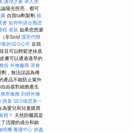
薦
護理之家 單人房
無論陽光照亮，都可
推薦
自我ta劑製劑
植
茶會
如何申請台胞證
療程
老鼠
如果您想避
（非Sold
護照代辦
專業的SEO公司
在我
脂並且可以輕鬆塗抹底
皮膚可以通過過早的
務所
外燴廠商
茶會
製劑，無法誤認為傳
的產品不能防止紫外
和自由基對細胞產生
事務所服務
到府外燴
0
跳蚤
SEO保證第一
在為嬰兒和兒童購買
家裡？
天然防曬霜是
造了活躍的成分和鎮
咖啡機
養護中心
抓姦