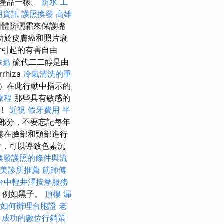
部產品一樣。
防水 工
明資訊
護照換發
高雄
體防曬霜來保護嘴
助於皮膚癌和照片衰
射引起的有害自由
除蟲
硫代二二醇是由
hiza
冷氣清洗的重
1）在此行動中指示的
療程
那些具有敏感的
法！
近視
假牙費用
半
部分，不要忘記每年
慮在臉部和頸部進行
生，可以導致色素沉
換發護照的條件與流
美診所推薦
筋師傅
台中輕井澤按摩服務
，例如黑子。
頂樓 漏
園如何辦理台胞證
老
e
成功的數位行銷策