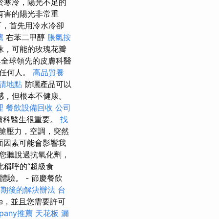
於寒冷，陽光不足的
有害的陽光非常重
下，首先用冷水冷卻
薦
右苯二甲醇
脹氣按
沫，可能的玫瑰花瓣
全球領先的皮膚科醫
議任何人。
高品質養
申請地點
防曬產品可以
感，但根本不健康。
理
餐飲設備回收
公司
膚科醫生很重要。
找
艙壓力，空調，突然
面因素可能會影響我
您聽說過抗氧化劑，
此稱呼的“超級食
體驗。 - 節慶餐飲
過期後的解決辦法
台
ie，並且您需要許可
pany推薦
天花板 漏