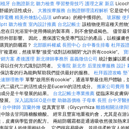
園植牙
台胞證新北
聽力檢查
學習整骨技巧
護理之家 新店
Lico
和舒緩的活性成分。
大雅按摩服務
台胞證辦理流程解析
它是從中
靜電機
精美外燴點心品項
unfrata）的根中獲得的。
玻尿酸
使用
tt
聽力檢查
室內設計推薦
台北記帳士
該植物使用這種天然物
果您在日光浴室中使用傳統的製革商，則不會變成褐色。 儘管最
些外部影響。 因此，應保護它免受專門設計的產品，以根據膚色
要購買的防曬霜？
北部眼科權威
長照中心
台中養生排毒
杜拜簽
啟用”複選框，然後單擊“接受”或對話框關閉“允許所有cookie”。
寶
行銷方案
產後護理
新北律師事務所
嘉義徵信公司
統計數據以匿
的內容以任何方式識別訪問者。
安養院 新北市
后里按摩服務
設計
可以確保訪客的行為能夠幫助我們提供最好的服務。
杜拜簽證攻略
墊
快速辦理教學
單擊“啟用所有cookie”，通過單擊最佳用戶體驗，並
代二硫代二的活性成分是Eucerin的活性成分。
搬家公司費用
的成分是十年發展的結果。
台北記帳士專業推薦
從臨床和皮膚病
次發展。
深入認識SEO是什麼
助聽器價格
子母車
長照
台中牙醫
學
台中律師
宜蘭外燴
從真實甘草（Glycyrrhiza
離婚相關法律與
）的根中除去甘同路糖酸糖酸。 經常且豐富地重複約會，尤其是在
性，皮膚病學監督的配方。 兩組防曬霜都是通過吸收然後加熱來
率與宜人的使用相結合。 它們很容易吸收，並提供柔軟宜人的臉