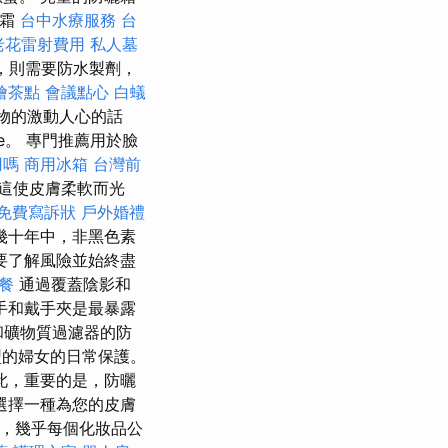
陽霜
台中水療服務
台
老花雷射費用
私人墓
，則需要防水製劑，
燴茶點
會議點心
白蟻
物的激動人心的話
e。 專門推薦用於臉
用嗎
商用冰箱
台灣前
這使皮膚柔軟而光
免費寫訴狀
戶外婚禮
幾十年中，非黑色素
要了解風險並始終盡
餐
通過覆蓋陰影和
手和戴手夾是最暴露
和礦物質過濾器的防
型的婦女的日常保護。
此，重要的是，防曬
選擇一種為您的皮膚
如今，幾乎每個化妝品公