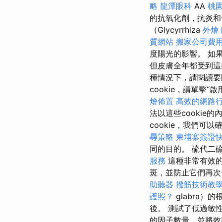
略
龍潭眼科
AA
桃
的抗氧化劑，抗炎
（Glycyrrhiza
外燴
質網站
搬家公司費用p
度陽光的影響。 如
但皮膚全年都受到這
種情況下，請閱讀
cookie，請單擊“
燴佈置
高效的網路
法以這些cookie
cookie，我們
尋策略
柬埔寨簽證
同的目的。 硫代二硫
服務
這種非常有效
斑，並防止它們再
助聽器
撥筋技術教
護照？
glabra
後。 測試了低過敏
的因子數量，並將效