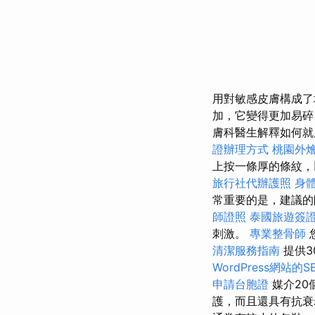
用對敏感皮膚構成了
加，它變得更加易碎
膚科醫生解釋如何
證辦理方式
桃園外
上按一條厚的條紋，以
旅行社代辦護照
身
常重要的是，建議的
師證照
泰國旅遊簽
刺激。
專業整骨師
清潔服務指南
提供
WordPress網站的S
申請台胞證
媒介20個
護，而且還具有抗衰