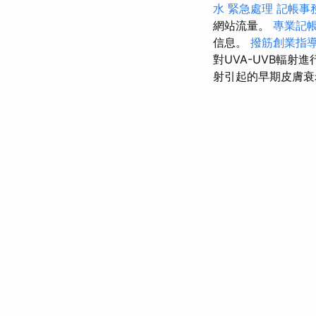
水 緊急處理
記帳事
網站流量。
專業記
信息。
撥筋創業指
對UVA-UVB輻射
射引起的早期皮膚衰