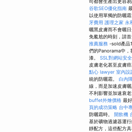
司都會生產出更容
谷歌SEO優化指南
最
以使用單獨的防曬
牙費用
護理之家 永
曬黑皮膚而不會曬日
免尷尬的時刻，請首先
推薦服務
-sold
們的Panoram
漆。
SSL對網站安
皮膚老化甚至皮膚
點心
lawyer
室內設
統的防曬霜。
白內
線，而是加速皮膚曬
不利影響並加速衰
buffet外燴價格
最好
頁的成功策略
台中
防曬霜時。
開飲機
基於礦物過濾器運行
靜配方，這些配方具