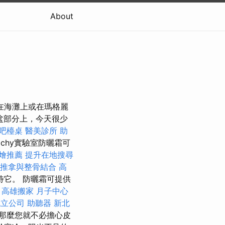
About
人躺在海灘上或在瑪格麗
盆部分上，今天很少
吧檯桌
醫美診所
助
ichy實驗室防曬霜可
燴推薦
提升在地搜尋
推拿與整骨結合
高
待它。 防曬霜可提供
高雄搬家
月子中心
成立公司
助聽器
新北
那麼您就不必擔心皮