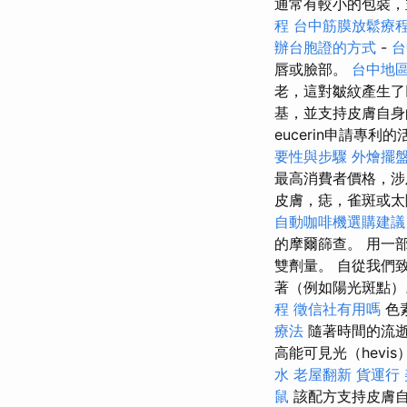
通常有較小的包裝，
程
台中筋膜放鬆療
辦台胞證的方式
-
台
唇或臉部。
台中地
老，這對皺紋產生了
基，並支持皮膚自身
eucerin申請專利
要性與步驟
外燴擺
最高消費者價格，涉
皮膚，痣，雀斑或太
自動咖啡機選購建議
的摩爾篩查。 用一
雙劑量。 自從我們
著（例如陽光斑點
程
徵信社有用嗎
色
療法
隨著時間的流
高能可見光（hev
水
老屋翻新
貨運行
鼠
該配方支持皮膚自己