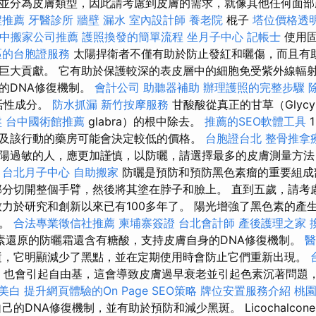
並分為皮膚類型，因此請考慮到皮膚的需求，就像其他任何面
程推薦
牙醫診所
牆壁 漏水
室內設計師
養老院
棍子
塔位價格透
中搬家公司推薦
護照換發的簡單流程
坐月子中心
記帳士
使用固
區的台胞證服務
太陽捍衛者不僅有助於防止發紅和曬傷，而且有
巨大貢獻。 它有助於保護較深的表皮層中的細胞免受紫外線輻
的DNA修復機制。
會計公司
助聽器補助
辦理護照的完整步驟
的活性成分。
防水抓漏
新竹按摩服務
甘酸酸從真正的甘草（Glycyrr
盤
台中國術館推薦
glabra）的根中除去。
推薦的SEO軟體工具
及該行動的藥房可能會決定較低的價格。
台胞證台北
整骨推拿
陽過敏的人，應更加謹慎，以防曬，請選擇最多的皮膚測量方
台北月子中心
自助搬家
防曬是預防和預防黑色素瘤的重要組成
部分切開整個手臂，然後將其塗在脖子和臉上。 直到五歲，請考
致力於研究和創新以來已有100多年了。 陽光增強了黑色素的產
）。
合法專業徵信社推薦
柬埔寨簽證
台北會計師
產後護理之家
素還原的防曬霜還含有糖酸，支持皮膚自身的DNA修復機制。
醫
逝，它明顯減少了黑點，並在定期使用時會防止它們重新出現。
is）也會引起自由基，這會導致皮膚過早衰老並引起色素沉著問題
美白
提升網頁體驗的On Page SEO策略
牌位安置服務介紹
桃
的DNA修復機制，並有助於預防和減少黑斑。 Licochalcon