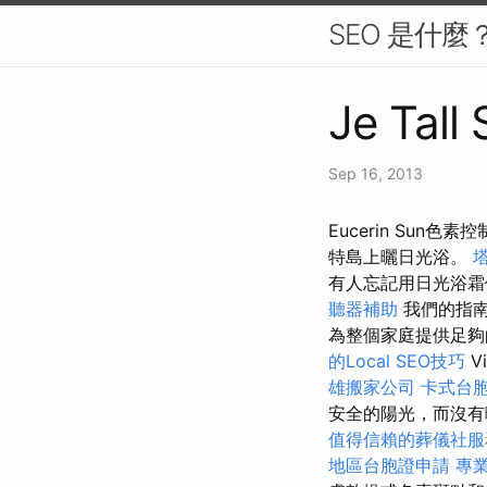
SEO 是什
Je Tall
Sep 16, 2013
Eucerin Su
特島上曬日光浴。
有人忘記用日光浴霜
聽器補助
我們的指
為整個家庭提供足
的Local SEO技巧
V
雄搬家公司
卡式台
安全的陽光，而沒有曬
值得信賴的葬儀社服
地區台胞證申請
專