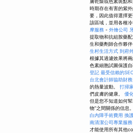
膚乾燥或色素斑點
時期存在有害的紫
要，因此值得選擇更
該區域，並用各種
摩服務
-
外燴公司
提取物和抗組胺藥
生和藥劑師合作夥伴
生村生活方式
到府
根據其過濾效果將
色素細胞試圖保護
登記
最受信賴的SEO
台北會計師協助財務
的熱量波動。
打掃
們皮膚的健康。
優化
但是您不知道如何
物”之間關係的信息。
白內障手術費用
換
南清潔公司專業服
才能使用所有其他co