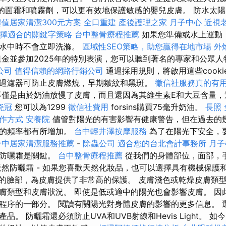
子的面霜和噴霧劑，可以更有效地保護敏感的嬰兒皮膚。 防水太
超值居家清潔300元方案
全口重建
產後護理之家 月子中心
近視
擇適合的關鍵字策略
台中整骨療程推薦
如果您準備或水上運動
入水中時不會立即洗滌。
區域性SEO策略，助您贏得在地市場
外
金並參加2025年的特別表演，您可以聽到著名的專家和公眾人
公司
值得信賴的網路行銷公司
通過採用規則，將啟用這些cooki
過濾器可防止皮膚燃燒，早期皺紋和黑斑。
徵信社服務真的有
僅是由於奶油放慢了皮膚，而且還因為其維生素E和大豆含量，
瓷冠
您可以為1299
徵信社費用
forsins購買75毫升奶油。
長照
作方式
安養院
儘管對陽光的有害影響有健康警告，但在過去的
癌的頻率都有所增加。
台中輕井澤按摩服務
為了在陽光下安全，
台中居家清潔服務推薦
-
除蟲公司
適合您的台北會計事務所
月子
的防曬霜是關鍵。
台中整骨療程推薦
從我們的身體部位，面部，
天然防曬霜 - 如果您喜歡天然化妝品，也可以選擇具有機械保護
防曬霜的臉部，為皮膚提供了非常高的保護。 皮膚淺色或乾燥皮膚類
膚類型和皮膚狀況。 即使是低或適中的陽光也會影響皮膚。 因
程序的一部分。 閱讀有關陽光對身體皮膚的影響的更多信息。 
品。 防曬霜還必須防止UVA和UVB射線和Hevis Light。 