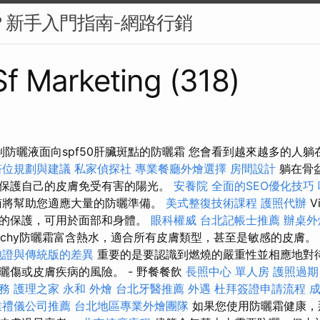
麼？新手入門指南-網路行銷
 Sf Marketing (318)
n色素控制防曬液面向spf50肝臟斑點的防曬霜 您會看到越來越多的
塔位規劃與建議
私家偵探社
專業餐廳外燴選擇
房間設計
躺在骨
保護自己的皮膚免受有害的陽光。
安養院
全面的SEO優化技巧
南將幫助您適應大量的防曬準備。
美式整復技術課程
護照代辦
V
夠的保護，可用於面部和身體。
眼科權威
台北記帳士推薦
辦桌外
ichy防曬霜富含熱水，適合所有皮膚類型，甚至是敏感的皮膚。
胞證與傳統版的差異
重要的是要認識到燃燒的嚴重性並相應地對
傷或皮​​膚疾病的風險。 - 野餐餐飲
長照中心 單人房
護照過期
務
護理之家 永和
外燴
台北牙醫推薦
外遇
杜拜簽證申請流程
業禮儀公司推薦
台北地區專業外燴團隊
如果您使用防曬霜健康，