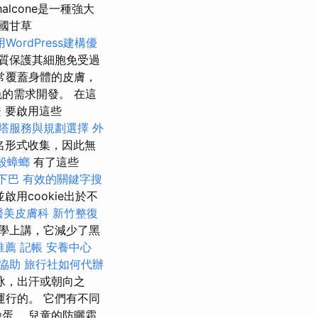
chalcone是一種強大
國甘草
WordPress建構優
質保護其細胞免受過
常覆蓋身體的皮膚，
的需求開發。 在這
證
要啟用這些
塔服務與規劃選擇
外
名形式收集，因此無
殺蟑螂
有了這些
下巴
有效的關鍵字搜
啟用cookie出於不
醫美皮膚科
新竹整復
學上講，它減少了黑
推薦
記帳
安養中心
協助
旅行社如何代辦
游泳，出汗或朝向之
運行的。 它們有不同
蛋。 兒童的防曬霜