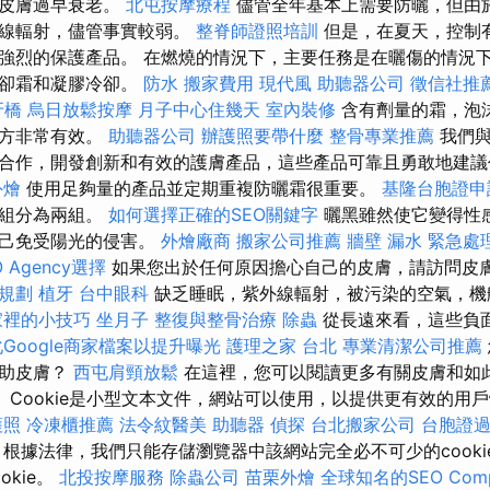
和皮膚過早衰老。
北屯按摩療程
儘管全年基本上需要防曬，但由
外線輻射，儘管事實較弱。
整脊師證照培訓
但是，在夏天，控制
強烈的保護產品。 在燃燒的情況下，主要任務是在曬傷的情況
冷卻霜和凝膠冷卻。
防水
搬家費用
現代風
助聽器公司
徵信社推
牙橋
烏日放鬆按摩
月子中心住幾天
室內裝修
含有劑量的霜，泡
配方非常有效。
助聽器公司
辦護照要帶什麼
整骨專業推薦
我們與
合作，開發創新和有效的護膚產品，這些產品可靠且勇敢地建
外燴
使用足夠量的產品並定期重複防曬霜很重要。
基隆台胞證
兩組分為兩組。
如何選擇正確的SEO關鍵字
曬黑雖然使它變得性
自己免受陽光的侵害。
外燴廠商
搬家公司推薦
牆壁 漏水 緊急處
 Agency選擇
如果您出於任何原因擔心自己的皮膚，請訪問皮
規劃
植牙
台中眼科
缺乏睡眠，紫外線輻射，被污染的空氣，機
家裡的小技巧
坐月子
整復與整骨治療
除蟲
從長遠來看，這些負
Google商家檔案以提升曝光
護理之家 台北
專業清潔公司推薦
幫助皮膚？
西屯肩頸放鬆
在這裡，您可以閱讀更多有關皮膚和如
 Cookie是小型文本文件，網站可以使用，以提供更有效的用戶
護照
冷凍櫃推薦
法令紋醫美
助聽器
偵探
台北搬家公司
台胞證
務
根據法律，我們只能存儲瀏覽器中該網站完全必不可少的cook
okie。
北投按摩服務
除蟲公司
苗栗外燴
全球知名的SEO Com