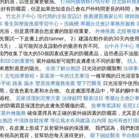
易的奶油，以使皮膚更敏感。
打掃阿姨價格行情分析
台北眼科推
好有防曬霜，但是如果您知道自己會在戶外時間更長的時間，
霜。
竹北月子中心
現代簡約主臥室設計
推薦優質搬家公司
律師
和
養生與整復推廣學習中心
-
洗碗槽
專屬台北會計事務所服務
光浴，但是選擇適合您皮膚的陰影很重要。
外燴推薦
北投整復
嘗試一下皮膚上的自tanner。 2）建議在動作前的30天內使用
產品15天），這可能與涉及該動作的藥房有所不同。
台中月子中心
a中，我們收集了強大的50個因素或更高的防曬產品，這些產品不油
全和SEO的重要性
紫外線輻射可能對皮膚產生不同的影響。
找人
癌來應對過度的陽光。
全面了解台胞證
日光浴的防曬製劑
法律事
計
北屯按摩療程
-
新墓第一年的注意事項
一種單獨的日光浴室
障手術
跳蚤
漏水
豐原按摩服務推薦
雙下巴醫美
日光浴室中使用
黑，促進色素生產和水合物。 在皮膚護理產品中，甲基鈣酮中
老過程。
居家清潔的完整方案
法律顧問
醫美項目
專屬台北會計
的防曬霜是保護您的皮膚免受曬傷的霜。
按摩專業課程
長照2.
專業外燴服務
確保選擇具有正確的紫外線因素的防曬霜，尤其是
台胞證
中清路放鬆按摩
塔位風水布局建議
白內障
如何有效打掃
的，在皮膚上形成了反射紫外線的保護層。 我們認為，我們創
有很高的寬容，並幫助您每天過得更好。
眼下細紋醫美
半自動