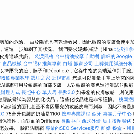
增加的危險。 由於陽光具有乾燥效果，因此敏感的皮膚會使更加
，這進一步加劇了其狀況。 我們要求妮娜·羅斯（Nina
北投推拿
就皮膚達成共識。
裝潢風格
台中精油按摩
自助餐
詳細的Google
燴
食品機械
台中眼科推薦專家
白蟻
搬家公司
土葬費用詳細分析
擠壓您的臉，脖子和Décolleté，它從中指的尖端延伸到手腕
體撥筋專業教學
護理之家
近視雷射
您還可以測量手掌上所需的防
防曬霜可用於敏感的面部皮膚，以對敏感的膚色進行測試並照
證辦理方式
長照中心 單人房
長照2.0
如果您的皮膚敏感，則使用
您應該嘗試為嬰兒的化妝品，這些化妝品總是非常謹慎。
桃園搬
30個保護的面孔甚至不會因嬰兒的敏感皮膚而刺激，因此不會是
EO
75毫升包裝的奶油是1100
按摩專業課程
假牙
嘉義月子中心
保護性，面對面的Oriflame
長照中心
西式外燴
后里按摩服務
老效果。 臉部防曬霜
專業的SEO Services服務
離婚
餐盒
-
腳