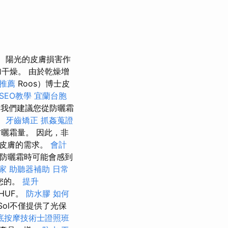
陽光的皮膚損害作
干燥。 由於乾燥增
推薦
Roos）博士皮
 SEO教學
宜蘭台胞
我們建議您從防曬霜
。
牙齒矯正
抓姦蒐證
曬霜量。 因此，非
顧皮膚的需求。
會計
防曬霜時可能會感到
家
助聽器補助
日常
您的。
提升
HUF。
防水膠
如何
Sol不僅提供了光保
底按摩技術士證照班