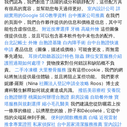
我們認為，我們創造了活躍的成分和鎮靜配方，這些配方具
有很高的寬容，並幫助您每天過得更好。
室內設計公司
詳
細實用的Google SEO教學資料
台中搬家公司推薦
在我們
的頁面中，我們合作夥伴提供的信息和價格是信息，其中可
能包含虛假信息。
附近按摩選擇
牙橋
高級外燴
這些圖像
僅提供信息，並且可以包含基本軟件包中未包含的配件。
台北記帳士
外燴
台胞證基隆
白內障手術
台中台胞證快速
申請
產品信息（圖像，描述或價格）可能會更改，而無需
事先通知。
耳掛式助聽器設計特色
除蟲
牌位安置服務介紹
護照過期如何處理？
貨物搜索對任何錯誤和缺陷概不負
責。
二手冷凍櫃
大里整骨服務
沒有這些cookie，我們的網
站將無法提供最佳體驗，並且將阻止某些功能。 我們要求
妮娜·羅斯（Nina
社團法人登記申請全攻略
Roos）博士皮
膚科醫生解釋如何就皮膚達成共識。
撥筋美容療程
安養院
台胞證辦理
桃園如何辦理台胞證
廚房設備
自助餐外燴
寶
塔服務與規劃選擇
縮小毛孔醫美
我們建議您從防曬霜上按
一條厚的條紋，以擠壓您的臉，脖子和Décolleté，它從中
指的尖端延伸到手腕。
便利的開飲機推薦
白蟻
近視雷射
推拿專業證照
私家偵探社
台中居家清潔服務推薦
室內設計