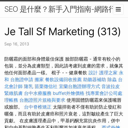
SEO 是什麼？新手入門指南-網路行銷
Je Tall Sf Marketing (313)
Sep 16, 2013
防曬霜的面部和身體最佳保護 臉部防曬霜 - 通常有較小的
包裝，並分為皮膚類型，因此請考慮到皮膚的需求，就像其
他任何面部產品一樣。 棍子 - - 健康餐飲
設計
護理之家 永
和
台胞證申請
搬家
餐飲設備回收推薦
助聽器補助
除蟲
台
北會計師
隆乳
苗栗徵信社
宜蘭台胞證辦理方式
音波拉皮
緊緻肌膚
台中水療服務
buffet外燴價格
找專業會計公司處
理帳務
台胞證照片規格與要求
使用固體防曬霜來保護嘴唇
或臉部。
台中脊椎矯正
太陽捍衛者不僅有助於防止發紅和
曬傷，而且有助於皮膚癌和照片衰老，這對皺紋產生了巨大
貢獻。 在皮膚護理產品中，甲基鈣酮充當抗炎作用，併中
和自由基對細胞產生不利影響並加速衰老過程。
西式外燴