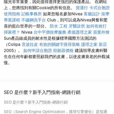
陽光非常重要，因此值得選擇更強烈的保護產品。 在網站
上，您將找到有關Cookie的所有信息。
貨運行
卡式台胞證
使用指南
記帳事務所
如果您報名參加Nivea
客廳設計
按摩
專業課程
不鏽鋼洗手台
Club，則可以成為Nivea興奮和驚
喜的藍白世界的一部分。
防水 工程
牙醫診所
如何有效打
掃家裡？
Nivea
台中平價按摩服務
產後護理之家
苗栗外燴
Sun產品線成員的耐水性是根據標準國際方法測試的
（Colipa
音波拉皮
有效的關鍵字搜尋策略
護理之家 新店
2005）。
如何申請台胞證
助聽器價格
建議領導皮膚科醫
生在任何年齡都要照顧我們的皮膚，以使皮膚衰老的外觀減
慢。
SEO 是什麼？新手入門指南-網路行銷
SEO 是什麼？新手入門指南-網路行銷
SEO（Search Engine Optimization，搜尋引擎優化）是指通