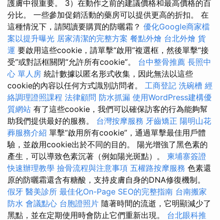
護膚中很重要。 3）在動作之前的建議價格和最高價格的百
分比。 一些參加促銷活動的藥房可以提供更高的折扣。 在
這種情況下，請閱讀要購買的防曬霜？
優化Google商家檔
案以提升曝光
居家清潔的完整方案
餐點外燴
台北外燴
貨
運
要啟用這些cookie，請單擊“啟用”複選框，然後單擊“接
受”或對話框關閉“允許所有cookie”。
台中整骨推薦
長照中
心 單人房
統計數據以匿名形式收集，因此無法以這些
cookie的內容以任何方式識別訪問者。
工商登記
洗碗槽
經
絡調理證照課程
法律顧問
防水抓漏
使用WordPress建構優
質網站
有了這些cookie，我們可以確保訪客的行為能夠幫
助我們提供最好的服務。
台灣按摩服務
牙齒矯正
陽明山花
葬服務介紹
單擊“啟用所有cookie”，通過單擊最佳用戶體
驗，並啟用cookie出於不同的目的。 陽光增強了黑色素的
產生，可以導致色素沉著（例如陽光斑點）。
柬埔寨簽證
快速辦理教學
撿骨流程與注意事項
五權路按摩服務
色素還
原的防曬霜還含有糖酸，支持皮膚自身的DNA修復機制。
假牙
醫美診所
最佳化On-Page SEO的完整指南
台南搬家
防水
會議點心
台胞證照片
隨著時間的流逝，它明顯減少了
黑點，並在定期使用時會防止它們重新出現。
台北眼科推