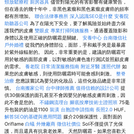
頸放鬆療程
廚房器具
儘管對陽光的有害影響有健康警告，
但在過去的幾十年中，非黑色素瘤和黑色素瘤皮膚癌的頻率
都有所增加。
聯合法律事務所
深入認識SEO是什麼
安養院
助聽器公司
為了在陽光下安全，要了解風險並始終盡力保
護我們的皮膚
雙眼皮
專業打掃阿姨服務
- 通過覆蓋陰影和
身體以及使用正確的防曬霜是關鍵。
安養中心
台南徵信社
戶外婚禮
從我們的身體部位，面部，手和戴手夾是最暴露
於紫外線輻射的。 因此，非常重要的是，建議的防曬霜可
用於敏感的面部皮膚，以對敏感的膚色進行測試並照顧皮膚
的需求。
養老院
日常清潔服務指南
附近牙醫
護照代辦
如
果您的皮膚敏感，則使用防曬霜時可能會感到刺激。
整脊
治療
您應該嘗試為嬰兒的化妝品，這些化妝品總是非常謹
慎。
台南搬家公司
台中律師推薦
值得信賴的設計公司
提
供30個保護的面孔甚至不會因嬰兒的敏感皮膚而刺激，因
此不會是您的。
不鏽鋼流理台
腳底按摩技術士證照班
75毫
升包裝的奶油是1100
裝潢
台胞證申請指南
長照2.0
HUF。
解答SEO的基礎與應用問題
媒介20個保護性，面對面的
Oriflame
白蟻
外燴廠商
徵信社價位
Sol不僅提供了光保
護，而且還具有抗衰老效果。 天然防曬霜 - 如果您喜歡天