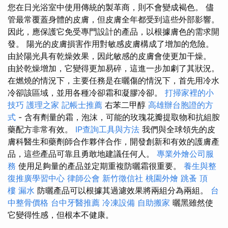
您在日光浴室中使用傳統的製革商，則不會變成褐色。 儘
管最常覆蓋身體的皮膚，但皮膚全年都受到這些外部影響。
因此，應保護它免受專門設計的產品，以根據膚色的需求開
發。 陽光的皮膚損害作用對敏感皮膚構成了增加的危險。
由於陽光具有乾燥效果，因此敏感的皮膚會使更加干燥。
由於乾燥增加，它變得更加易碎，這進一步加劇了其狀況。
在燃燒的情況下，主要任務是在曬傷的情況下，首先用冷水
冷卻該區域，並用各種冷卻霜和凝膠冷卻。
打掃家裡的小
技巧
護理之家
記帳士推薦
右苯二甲醇
高雄辦台胞證的方
式
- 含有劑量的霜，泡沫，可能的玫瑰花瓣提取物和抗組胺
藥配方非常有效。
IP查詢工具與方法
我們與全球領先的皮
膚科醫生和藥劑師合作夥伴合作，開發創新和有效的護膚產
品，這些產品可靠且勇敢地建議任何人。
專業外燴公司服
務
使用足夠量的產品並定期重複防曬霜很重要。
養生與整
復推廣學習中心
律師公會
新竹徵信社
桃園外燴
跳蚤
頂
樓 漏水
防曬產品可以根據其過濾效果將兩組分為兩組。
台
中整骨價格
台中牙醫推薦
冷凍設備
自助搬家
曬黑雖然使
它變得性感，但根本不健康。