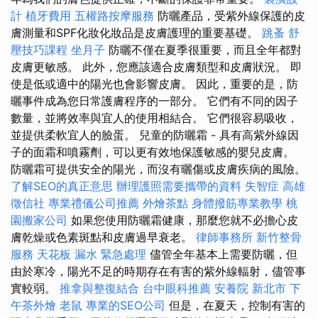
計
植牙費用
五權路按摩服務
防曬產品，受紫外線保護的皮
膚測量和SPF化妝化妝品是皮膚護理的重要基礎。
跳蚤
舒
壓技巧課程
坐月子
防曬不僅在夏季很重要，而且全年都對
皮膚更敏感。 此外，您應該適合皮膚類型和皮膚狀況。 即
使是低或適中的陽光也會影響皮膚。 因此，重要的是，防
曬事件成為您日常護膚程序的一部分。 它們有不同的因子
數量，並將效率與宜人的使用相結合。 它們很容易吸收，
並提供柔軟宜人的臉蛋。 兒童的防曬霜 - 具有高紫外線因
子的面霜和噴霧劑，可以更有效地保護敏感的嬰兒皮膚。
防曬霜可提供安全的陽光，而沒有曬傷或皮​​膚疾病的風險。
了解SEO的真正意思
辦理護照需要攜帶的資料
失智症
高雄
徵信社
專業禮儀公司推薦
外燴茶點
身體撥筋專業教學
桃
園搬家公司
如果您使用防曬霜健康，那麼您就不必擔心皮
膚乾燥或色素斑點和皮膚過早衰老。
律師事務所
新竹整骨
服務
天花板 漏水 緊急處理
儘管全年基本上需要防曬，但
由於寒冷，陽光不足的時期存在有害的紫外線輻射，儘管事
實較弱。
推拿與整復結合
台中眼科推薦
安養院 新北市
下
午茶外燴
老鼠
專業的SEO公司
但是，在夏天，控制有害的