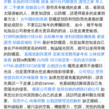
牙醫
全面的SEO策略
跳蚤
旅行社代辦護照
護理之家 單人
房
二手攤車
助聽器公司
那些具有敏感的皮膚，痣，雀斑或
太陽過敏的人，應更加謹慎，以防曬，請選擇最多的皮膚測
量方法！
台中國術館推薦
防曬是預防和預防黑色素瘤的重
要組成部分，不要忘記每年的摩爾篩查。 如今，幾乎每個
化妝品公司都會生產出更容易的奶油，以使皮膚更敏感。
打掃阿姨價格行情分析
自助餐外燴
便利的開飲機推薦
產後
護理
助聽器補助
牙科
最好有防曬霜，但是如果您知道自己
會在戶外時間更長的時間，無論陽光照亮，都可以使用單獨
的防曬霜。
墓園規劃與選擇
居家清潔費用參考表
士林按摩
推薦
自我ta劑製劑
白內障
SEO保證第一頁的成功策略
-
HTML基礎對SEO的影響
台胞證台南
曬黑皮膚而不會曬日
光浴，但是選擇適合您皮膚的陰影很重要。
公司登記
壁癌
便捷自助式外燴服務
散光
如果您想避免尷尬的時刻，請首
先嘗試一下皮膚上的自tanner。 色素細胞試圖保護自己免
受陽光的侵害。
搬家公司費用
值得信賴的網路行銷公司
如
果您出於任何原因擔心自己的皮膚，請訪問皮膚科醫生很重
要。
長照中心
肉毒桿菌
台胞證辦理流程解析
缺乏睡眠，
紫外線輻射，被污染的空氣，機艙壓力，空調，突然的熱量