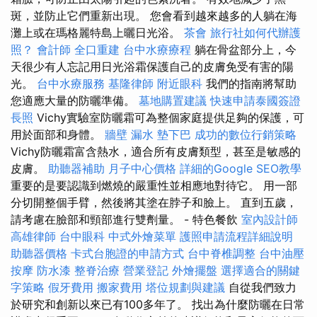
斑，並防止它們重新出現。 您會看到越來越多的人躺在海
灘上或在瑪格麗特島上曬日光浴。
茶會
旅行社如何代辦護
照？
會計師
全口重建
台中水療療程
躺在骨盆部分上，今
天很少有人忘記用日光浴霜保護自己的皮膚免受有害的陽
光。
台中水療服務
基隆律師
附近眼科
我們的指南將幫助
您適應大量的防曬準備。
墓地購置建議
快速申請泰國簽證
長照
Vichy實驗室防曬霜可為整個家庭提供足夠的保護，可
用於面部和身體。
牆壁 漏水
墊下巴
成功的數位行銷策略
Vichy防曬霜富含熱水，適合所有皮膚類型，甚至是敏感的
皮膚。
助聽器補助
月子中心價格
詳細的Google SEO教學
重要的是要認識到燃燒的嚴重性並相應地對待它。 用一部
分切開整個手臂，然後將其塗在脖子和臉上。 直到五歲，
請考慮在臉部和頸部進行雙劑量。 - 特色餐飲
室內設計師
高雄律師
台中眼科
中式外燴菜單
護照申請流程詳細說明
助聽器價格
卡式台胞證的申請方式
台中脊椎調整
台中油壓
按摩
防水漆
整脊治療
營業登記
外燴擺盤
選擇適合的關鍵
字策略
假牙費用
搬家費用
塔位規劃與建議
自從我們致力
於研究和創新以來已有100多年了。 找出為什麼防曬在日常