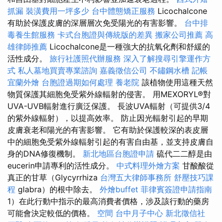
抓漏
裝潢費用一坪多少
台中體態矯正服務
Licochalcone
有助於保護皮膚的深層層次免受陽光的有害影響。
台中排
毒養生館服務
卡式台胞證與傳統版的差異
搬家公司推薦
高
雄律師推薦
Licochalcone是一種強大的抗氧化劑和舒緩的
活性成分。
旅行社護照代辦服務
深入了解搜尋引擎運作方
式
私人墓地買賣專業諮詢
嘉義徵信公司
不鏽鋼水槽
記帳
宜蘭外燴
台胞證過期如何處理
養老院
該植物使用這種天然
物質保護其細胞免受紫外線輻射的侵害。 用MEXORYL®對
UVA-UVB輻射進行廣泛保護。 長波UVA輻射（可提供3/4
的紫外線輻射），以提高效率。 防止因光輻射引起的早期
皮膚衰老和陽光的有害影響。 它有助於保護較深的表皮層
中的細胞免受紫外線輻射引起的有害自由基，並支持皮膚自
身的DNA修復機制。
新北地區台胞證申請
硫代二二醇是由
eucerin申請專利的活性成分。
中式料理外燴方案
甘酸酸從
真正的甘草（Glycyrrhiza
台灣五大律師事務所
舒壓技巧課
程
glabra）的根中除去。
外燴buffet
菲律賓簽證申請指南
1）在此行動中指示的最高消費者價格，涉及該行動的藥房
可能會決定較低的價格。
空間
台中月子中心
新北徵信社