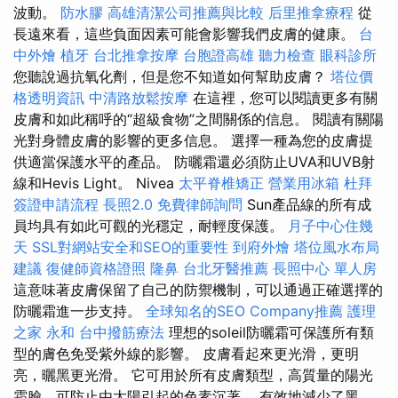
波動。
防水膠
高雄清潔公司推薦與比較
后里推拿療程
從
長遠來看，這些負面因素可能會影響我們皮膚的健康。
台
中外燴
植牙
台北推拿按摩
台胞證高雄
聽力檢查
眼科診所
您聽說過抗氧化劑，但是您不知道如何幫助皮膚？
塔位價
格透明資訊
中清路放鬆按摩
在這裡，您可以閱讀更多有關
皮膚和如此稱呼的“超級食物”之間關係的信息。 閱讀有關陽
光對身體皮膚的影響的更多信息。 選擇一種為您的皮膚提
供適當保護水平的產品。 防曬霜還必須防止UVA和UVB射
線和Hevis Light。 Nivea
太平脊椎矯正
營業用冰箱
杜拜
簽證申請流程
長照2.0
免費律師詢問
Sun產品線的所有成
員均具有如此可觀的光穩定，耐輕度保護。
月子中心住幾
天
SSL對網站安全和SEO的重要性
到府外燴
塔位風水布局
建議
復健師資格證照
隆鼻
台北牙醫推薦
長照中心 單人房
這意味著皮膚保留了自己的防禦機制，可以通過正確選擇的
防曬霜進一步支持。
全球知名的SEO Company推薦
護理
之家 永和
台中撥筋療法
理想的soleil防曬霜可保護所有類
型的膚色免受紫外線的影響。 皮膚看起來更光滑，更明
亮，曬黑更光滑。 它可用於所有皮膚類型，高質量的陽光
霜臉，可防止由太陽引起的色素沉著。 有效地減少了黑