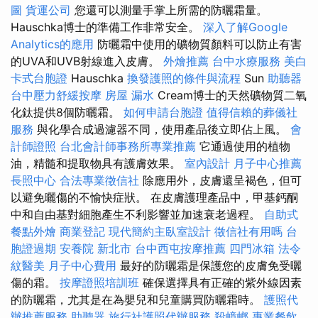
圖
貨運公司
您還可以測量手掌上所需的防曬霜量。
Hauschka博士的準備工作非常安全。
深入了解Google
Analytics的應用
防曬霜中使用的礦物質顏料可以防止有害
的UVA和UVB射線進入皮膚。
外燴推薦
台中水療服務
美白
卡式台胞證
Hauschka
換發護照的條件與流程
Sun
助聽器
台中壓力舒緩按摩
房屋 漏水
Cream博士的天然礦物質二氧
化鈦提供8個防曬霜。
如何申請台胞證
值得信賴的葬儀社
服務
與化學合成過濾器不同，使用產品後立即佔上風。
會
計師證照
台北會計師事務所專業推薦
它通過使用的植物
油，精髓和提取物具有護膚效果。
室內設計
月子中心推薦
長照中心
合法專業徵信社
除應用外，皮膚還呈褐色，但可
以避免曬傷的不愉快症狀。 在皮膚護理產品中，甲基鈣酮
中和自由基對細胞產生不利影響並加速衰老過程。
自助式
餐點外燴
商業登記
現代簡約主臥室設計
徵信社有用嗎
台
胞證過期
安養院 新北市
台中西屯按摩推薦
四門冰箱
法令
紋醫美
月子中心費用
最好的防曬霜是保護您的皮膚免受曬
傷的霜。
按摩證照培訓班
確保選擇具有正確的紫外線因素
的防曬霜，尤其是在為嬰兒和兒童購買防曬霜時。
護照代
辦推薦服務
助聽器
旅行社護照代辦服務
殺蟑螂
專業餐飲