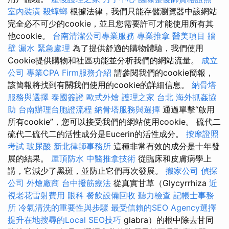
室內裝潢
殺蟑螂
根據法律，我們只能存儲瀏覽器中該網站
完全必不可少的cookie，並且您需要許可才能使用所有其
他cookie。
台南清潔公司專業服務
專業推拿
醫美項目
牆
壁 漏水 緊急處理
為了提供舒適的購物體驗，我們使用
Cookie提供購物和社區功能並分析我們的網站流量。
成立
公司
專業CPA Firm服務介紹
請參閱我們的cookie簡報，
該簡報將找到有關我們使用的cookie的詳細信息。
納骨塔
服務與選擇
泰國簽證
歐式外燴
護理之家 台北
海外抓姦協
助
台南辦理台胞證流程
納骨塔服務與選擇
通過單擊“啟用
所有cookie”，您可以接受我們的網站使用cookie。 硫代二
硫代二硫代二的活性成分是Eucerin的活性成分。
按摩證照
考試
玻尿酸
新北律師事務所
這種非常有效的成分是十年發
展的結果。
屋頂防水
中醫推拿技術
從臨床和皮膚病學上
講，它減少了黑斑，並防止它們再次發展。
搬家公司
偵探
公司
外燴廠商
台中撥筋療法
從真實甘草（Glycyrrhiza
近
視老花雷射費用
眼科
餐飲設備回收
聽力檢查
記帳士事務
所
冷氣清洗的重要性與步驟
最受信賴的SEO Agency選擇
提升在地搜尋的Local SEO技巧
glabra）的根中除去甘同