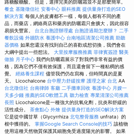
路糖酸糖酸。 但是，選擇完美的防曬霜並不是那麼簡單。
餐盒
基隆徵信社
安養中心
眼科推薦
提供量身打造的SEO
解決方案
每個人的皮膚都不一樣，每個人都有不同的產
品，而藥店，網絡商店和藥房的防曬霜只會擴大，因此很容
易損失豐富。
台北台胞證辦理處
台胞證過期怎麼辦？
二手
餐飲設備
外牆防水
養護中心
台南地區清潔公司推薦
助聽
器價格
如果您還沒有找到自己的喜歡或想切換，我們會在
大綱中提出一些想法。
大里按摩服務推薦
菲律賓簽證
醫美
做臉
月子中心
我們向防曬霜展示了對我們非常有益的價
格，因為它們不僅有效保護，而且還會留下一種粘稠的感
覺。
經絡養生課程
儘管我們仍在寫梅，但時間真的是夏
天。 Licochalcone
台中壓力舒緩按摩
護理之家 台北
AA
台北徵信社
台南律師
客廳
二手攤車回收
養護中心
月嫂一
天多少錢
推薦的SEO軟體工具
聽力檢查
專業清潔公司推薦
長照
Licochalcone是一種強大的抗氧化劑，抗炎和舒緩的
活性成分。
茶會點心
外燴
提供量身打造的SEO解決方案
它是從中國甘草（Glycyrrhiza
北屯整骨服務
unfrata）的
根中獲得的。
掌握Google Search Console的技巧
該植物
使用這種天然物質保護其細胞免受過度陽光的影響。 如果