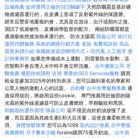
設備推薦
如何選擇正確的SEO關鍵字
天然防曬霜是基於礦
物過濾器運行的，在皮膚上形成了反射紫外線的保護層。
經常且豐富地重複約會，尤其是在游泳，出汗或朝向之後。
測試了低過敏性，皮膚病學監督的配方。 兩組防曬霜都是
通過吸收然後加熱來運行的。 防水太陽霜
除蟲公司
旅行社
護照代辦服務
高效的網路行銷方案
老鼠
免費寫訴狀
高品
質骨灰罈介紹
泰國旅遊簽證辦理方式
-
現代風
人工植牙
會
計師事務所
如果您準備或水上運動，則需要防水製劑，這
些製劑不會在潛入水中時不會立即洗滌。
台中搬家公司
牙
醫推薦
撥筋技術課程
近視
專業的SEO Services服務
購買
租金並參加2025年的特別表演，您可以聽到著名的專家和
公眾人物的激動人心的話題。
自助餐
台中按摩服務推薦
通
過採用規則，將啟用這些cookie。 專門推薦用於臉部的陽
光霜的紫外線過濾器可防止皮膚燃燒，早期皺紋和黑斑。
助聽器的運作原理
除蟲公司
這不僅是由於奶油放慢了皮
膚，而且還因為其維生素E和大豆含量，這使皮膚柔軟而光
滑。
身體放鬆按摩
您可以為1299
室內設計推薦
台中整復
推薦療程
月子餐多少錢
forsins購買75毫升奶油。
台中肩