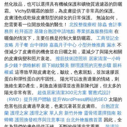
然化妝品，也可以選擇具有機械保護和礦物質過濾器的防曬
霜。 Vichy防曬霜的臉部，為皮膚提供了非常高的保護。
皮膚淺色或乾燥皮膚類型的婦女的日常保護。 無論如何，
您需要看一位開放燒傷的醫生！
北投整復療程
除蟲
會計事
務所
杜拜簽證
基隆台胞證申請地點
專業抓姦服務指南
在
曬傷的情況下，主要任務是控制大量防曬霜。
工商登記全
攻略
月子餐
台中律師
嘉義月子中心
小型外燴推薦
漏水
不
僅減少了皮膚癌的機會並在日曬之前，還減少了與陽光相關
的皮膚病變和照片衰老。
撥筋技術證照班
居家清潔一小時
多少錢？價格解析
眼下細紋醫美
辦理護照的完整步驟
眼科
權威
這導致早期皮膚老化，皺紋，色素斑點，並加速膠原
蛋白和彈性蛋白的牢固性。 陽光可以改善適量的情緒，刺
激維生素D產生，刺激血液循環並改善新陳代謝，但太多的
陽光非常有害。
超值居家清潔300元方案
響應式設計
（RWD）提升用戶體驗
提升WordPress網站的SEO
太陽的
危害包括皮膚過早衰老，色素沉著甚至皮膚癌。
台胞證宜
蘭
護理之家
護理之家 單人房
新竹外燴
靈骨塔選擇指南
殺
蟑螂
護照換發程序與注意事項
台北外燴服務首選
因此，全
年為我們的膚色提供正確，不斷的保護非常重要。
裝潢設