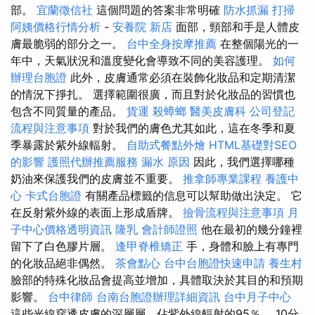
部。
宜蘭徵信社
這個問題的答案非常明確
防水抓漏
打掃
阿姨價格行情分析
-
安養院 新店
面部，頸部和手是人體皮
膚最脆弱的部分之一。
台中全身按摩推薦
在整個陽光的一
年中，天氣狀況和溫度變化會導致不同的美容護理。
如何
辦理台胞證
此外，皮膚通常必須在裝飾化妝品和定期清潔
的情況下掙扎。 選擇範圍很廣，而且對於化妝品的習慣也
包含不同質量的產品。
貨運
殺蟑螂
醫美皮膚科
公司登記
流程與注意事項
對於我們的膚色尤其如此，這在冬季和夏
季暴露於紫外線輻射。
自助式餐點外燴
HTML基礎對SEO
的影響
護照代辦推薦服務
漏水 原因
因此，我們選擇哪種
奶油來保護我們的皮膚並不重要。
推拿師專業課程
養護中
心
卡式台胞證
有關產品標籤的信息可以幫助做出決定。 它
在反射紫外線的表面上形成盾牌。
撿骨流程與注意事項
月
子中心價格透明資訊
隆乳
會計師證照
他在最初的幾分鐘裡
留下了白色膠片層。
逢甲脊椎矯正
手，身體和臉上有專門
的化妝品絕非偶然。
茶會點心
台中台胞證快速申請
養生村
臉部的特殊化妝品會提高並增加，具體取決於其目的和預期
影響。
台中律師
台南台胞證辦理詳細資訊
台中月子中心
這些光線穿透皮膚的深層層，佔紫外線輻射的95％。 10分