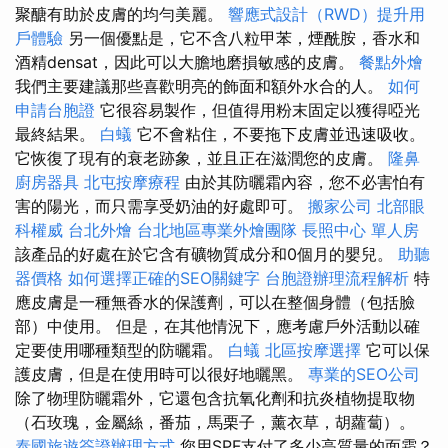
聚醣有助於皮膚的均勻美麗。
響應式設計（RWD）提升用
戶體驗
另一個優點是，它不含八粒甲苯，煙酰胺，香水和
酒精densat，因此可以大膽地磨損敏感的皮膚。
餐點外燴
我們主要建議那些喜歡明亮的飾面和額外水合的人。
如何
申請台胞證
它很容易製作，但值得用粉末固定以獲得啞光
最終結果。
白蟻
它不會粘住，不要拖下皮膚並迅速吸收。
它恢復了現有的衰老跡象，並且正在滋潤您的皮膚。
隆鼻
廚房器具
北屯按摩療程
由於其防曬霜內容，您不必害怕有
害的陽光，而只需享受奶油的好處即可。
搬家公司
北部眼
科權威
台北外燴
台北地區專業外燴團隊
長照中心 單人房
該產品的好處在於它含有礦物質成分和0個月的嬰兒。
助聽
器價格
如何選擇正確的SEO關鍵字
台胞證辦理流程解析
特
應皮膚是一種無香水的保護劑，可以在整個身體（包括臉
部）中使用。 但是，在其他情況下，應考慮戶外活動以確
定要使用哪種類型的防曬霜。
白蟻
北區按摩選擇
它可以保
護皮膚，但是在使用時可以很好地曬黑。
專業的SEO公司
除了物理防曬霜外，它還包含抗氧化劑和抗炎植物提取物
（石玫瑰，金屬絲，番茄，馬栗子，薰衣草，胡蘿蔔）。
泰國旅遊簽證辦理方式
您用SPF支付了多少高質量的面霜？