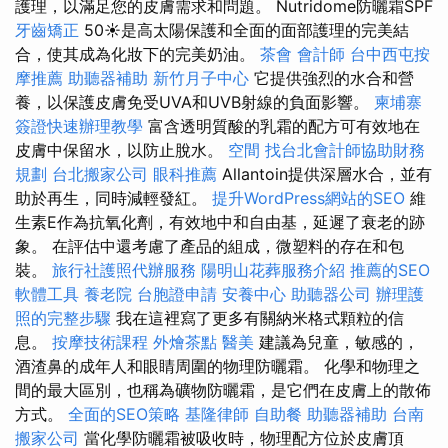
護理，以滿足您的皮膚需求和問題。 Nutridome防曬霜SPF
牙齒矯正
50☀️是高太陽保護和全面的面部護理的完美結
合，使其成為化妝下的完美奶油。
茶會
會計師
台中西屯按
摩推薦
助聽器補助
新竹月子中心
它提供強烈的水合和營
養，以保護皮膚免受UVA和UVB射線的負面影響。
柬埔寨
簽證快速辦理教學
富含透明質酸的乳霜的配方可有效地在
皮膚中保留水，以防止脫水。
空間
找台北會計師協助財務
規劃
台北搬家公司
眼科推薦
Allantoin提供深層水合，並有
助於再生，同時減輕發紅。
提升WordPress網站的SEO
維
生素E作為抗氧化劑，有效地中和自由基，延遲了衰老的跡
象。 在評估中還考慮了產品的組成，微塑料的存在和包
裝。
旅行社護照代辦服務
陽明山花葬服務介紹
推薦的SEO
軟體工具
養老院
台胞證申請
安養中心
助聽器公司
辦理護
照的完整步驟
我在這裡寫了更多有關納米格式顆粒的信
息。
按摩技術課程
外燴茶點
醫美
建議為兒童，敏感的，
酒渣鼻的成年人和眼睛周圍的物理防曬霜。 化學和物理之
間的最大區別，也稱為礦物防曬霜，是它們在皮膚上的散佈
方式。
全面的SEO策略
基隆律師
自助餐
助聽器補助
台南
搬家公司
當化學防曬霜被吸收時，物理配方位於皮膚頂