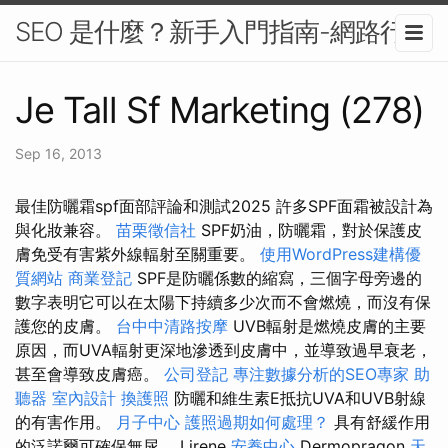
SEO 是什麼？新手入門指南-網路行銷
Je Tall Sf Marketing (278)
Sep 16, 2013
最佳防曬霜spf面部評論和測試2025 許多SPF面霜被設計為
與化妝兼容。
苗栗徵信社
SPF奶油，防曬霜，對於保護皮
膚免受有害紫外線輻射至關重要。
使用WordPress建構優
質網站
商業登記
SPF是防曬係數的縮寫，三個字母旁邊的
數字表明它可以在太陽下持續多少次而不會燃燒，而沒有保
護您的皮膚。
台中中清路按摩
UVB輻射是燃燒皮膚的主要
原因，而UVA輻射更深地滲透到皮膚中，並導致過早衰老，
甚至會導致皮膚癌。
公司登記
專注數據分析的SEO專家
助
聽器
室內設計
換護照
防曬和維生素E抵抗UVA和UVB射線
的有害作用。
月子中心
護照過期如何處理？
具有舒緩作用
的泛諾爾可確保無尿。 Lirene
安養中心
Dermopragon
天