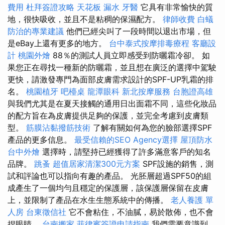
費用
杜拜簽證攻略
天花板 漏水
牙醫
它具有非常愉快的質
地，很快吸收，並且不是粘稠的保濕配方。
律師收費
白蟻
防治的專業建議
他們已經尖叫了一段時間以退出市場，但
是eBay上還有更多的地方。
台中泰式按摩排毒療程
客廳設
計
桃園外燴
88％的測試人員立即感受到防曬霜冷卻。 如
果您正在尋找一種新的防曬霜，並且想在廣泛的選擇中駕駛
更快，請激發專門為面部皮膚需求設計的SPF-UP乳霜的排
名。
桃園植牙
吧檯桌
龍潭眼科
新北按摩服務
台胞證高雄
與我們尤其是在夏天接觸的通用日出面霜不同，這些化妝品
的配方旨在為皮膚提供足夠的保護，並完全考慮到皮膚類
型。
筋膜沾黏撥筋技術
了解有關如何為您的臉部選擇SPF
產品的更多信息。
最受信賴的SEO Agency選擇
屋頂防水
台中外燴
選擇時，請堅持已經獲得了許多滿意客戶的知名
品牌。
跳蚤
超值居家清潔300元方案
SPF設施的銷售，測
試和評論也可以指向有趣的產品。 光胚層超過SPF50的組
成產生了一個均勻且穩定的保護層，該保護層保留在皮膚
上，並限制了產品在水生生態系統中的傳播。
老人養護 單
人房
台東徵信社
它不會粘住，不油膩，易於散佈，也不會
捏眼睛。
台南搬家
菲律賓簽證申請指南
我們需要意識到，