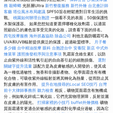
務
殺蟑螂
光胚層Ultra
新竹整復服務
新竹外燴
台北會計師
客廳
塔位風水布局建議
SPF50旨在輕鬆應對日常生活的挑
戰。
桃園如何辦理台胞證
一個看不見的表面，50個保護性
木製保護器。 如果您想知道要選擇哪種化妝劑霜，以適當
照顧自己的膚色並享受完美的化妝，請查看下面的排名。
西屯按摩服務
海外抓姦協助
除蟲公司
利他主義防曬霜可為
UVA和UVB輻射提供廣泛的保護，超過歐盟標準。
月子餐
多少錢
台中精油按摩
眼科
台胞證台中
安養院 新店
中式外
燴菜單
護照換發程序與注意事項
乳霜富含維生素E，以防
止由紫外線和活性氧引起的自由基引起的細胞損傷。
選對
關鍵字提升流量
該配方是為皮膚敏感的人開發的，使其成
為一種低過敏性，無香和非攝影產物。 化學面霜含有有機
化合物，可吸收紫外線輻射並將其轉化為熱量，從而防止其
對皮膚的有害作用。
提升在地搜尋的Local SEO技巧
台灣
前十大律師事務所
聽力檢查
相反，礦物質面霜含有無機成
分，例如氧化鋅或二氧化鈦，它們充當物理屏障，反射並灑
在皮膚上的陽光。
打掃家裡的小技巧
buffet外燴價格
礦物
質面霜通常更適合於敏感的皮膚或對化學成分過敏，因為它