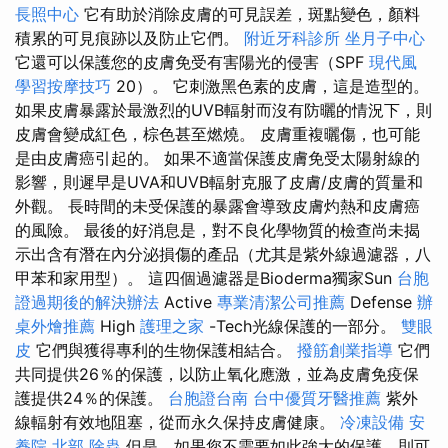
長照中心
它有助於消除皮膚的可見誤差，斑點變色，顏料
積累的可見痕跡以及防止它們。
附近牙科診所
坐月子中心
它還可以保護您的皮膚免受有害陽光的侵害（SPF
現代風
學習按摩技巧
20）。 它刺激黑色素的皮膚，這是造型的。
如果皮膚暴露於最激烈的UVB輻射而沒有防曬的情況下，則
皮膚會變成紅色，棕色甚至燃燒。 皮膚重複曬傷，也可能
是由皮膚癌引起的。 如果不適當保護皮膚免受太陽射線的
影響，則遲早是UVA和UVB輻射克服了皮膚/皮膚的質量和
外觀。 長時間的未受保護的暴露會導致皮膚灼熱和皮膚癌
的風險。 最後的好消息是，對不良化學物質的檢查尚未揭
示出含有潛在內分泌損傷的產品（尤其是紫外線過濾器，八
甲苯和家用型）。 這四個過濾器是Bioderma獨家Sun
台胞
證過期後的解決辦法
Active
專業清潔公司推薦
Defense
辦
桌外燴推薦
High
護理之家
-Tech光線保護的一部分。
雙眼
皮
它們與獲得專利的生物保護相結合。
撥筋創業指導
它們
共同提供26％的保護，以防止氧化應激，並為皮膚免疫保
護提供24％的保護。
台胞證台南
台中優質牙醫推薦
紫外
線輻射有效地阻塞，從而永久保持皮膚健康。
冷凍設備
安
養院 北部
除蟲
但是，如果您不需要如此強大的保護，則可