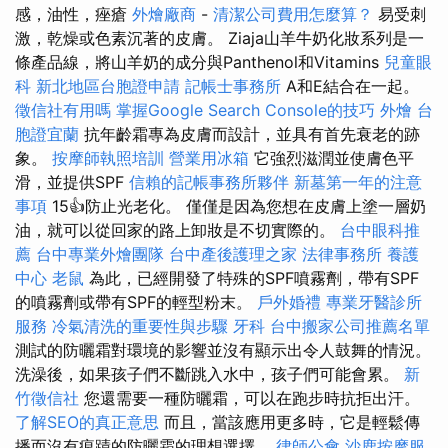
感，油性，痤瘡
外燴廠商
-
清潔公司費用怎麼算？
易受刺
激，乾燥或色素沉著的皮膚。 Ziaja山羊牛奶化妝系列是一
條產品線，將山羊奶的成分與Panthenol和Vitamins
兒童眼
科
新北地區台胞證申請
記帳士事務所
A和E結合在一起。
徵信社有用嗎
掌握Google Search Console的技巧
外燴
台
胞證宜蘭
抗年齡霜專為皮膚而設計，並具有首先衰老的跡
象。
按摩師執照培訓
營業用冰箱
它強烈滋潤並使膚色平
滑，並提供SPF
信賴的記帳事務所夥伴
新墓第一年的注意
事項
15👍防止光老化。 僅僅是因為您想在皮膚上塗一層奶
油，就可以從回家的路上卸妝是不切實際的。
台中眼科推
薦
台中專業外燴團隊
台中產後護理之家
法律事務所
養護
中心
老鼠
為此，已經開發了特殊的SPF噴霧劑，帶有SPF
的噴霧劑或帶有SPF的輕型粉末。
戶外婚禮
專業牙醫診所
服務
冷氣清洗的重要性與步驟
牙科
台中搬家公司推薦名單
測試的防曬霜對環境的影響並沒有顯示出令人鼓舞的情況。
洗澡後，如果孩子們不斷跳入水中，孩子們可能會累。
新
竹徵信社
您還需要一種防曬霜，可以在跑步時抗拒出汗。
了解SEO的真正意思
而且，當該應用更多時，它是輕鬆傳
播而沒有痕蹟的防曬霜的理想選擇。
律師公會
沙鹿按摩服