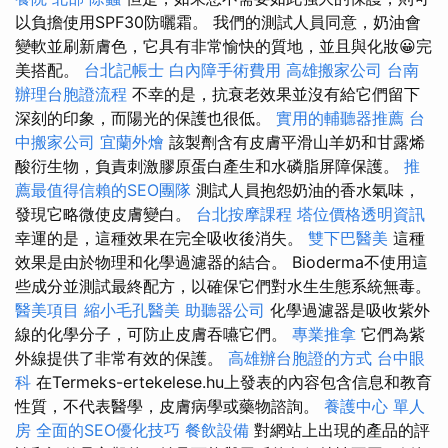
以負擔使用SPF30防曬霜。 我們的測試人員同意，奶油會
變軟並刷新膚色，它具有非常愉快的質地，並且與化妝😀完
美搭配。
台北記帳士
白內障手術費用
高雄搬家公司
台南
辦理台胞證流程
不幸的是，抗衰老效果並沒有給它們留下
深刻的印象，而陽光的保護也很低。
實用的輔聽器推薦
台
中搬家公司
宜蘭外燴
該製劑含有皮膚平滑山羊奶和甘露烯
酸衍生物，負責刺激膠原蛋白產生和水磷脂屏障保護。
推
薦最值得信賴的SEO團隊
測試人員抱怨奶油的香水氣味，
發現它略微使皮膚變白。
台北按摩課程
塔位價格透明資訊
幸運的是，這種效果在完全吸收後消失。
雙下巴醫美
這種
效果是由於物理和化學過濾器的結合。 Bioderma不使用這
些成分並測試最終配方，以確保它們對水生生態系統無毒。
醫美項目
縮小毛孔醫美
助聽器公司
化學過濾器是吸收紫外
線的化學分子，可防止皮膚吞嚥它們。
專業推拿
它們為紫
外線提供了非常有效的保護。
高雄辦台胞證的方式
台中眼
科
在Termeks-ertekelese.hu上發表的內容包含信息和教育
性質，不代表醫學，皮膚病學或藥物諮詢。
養護中心 單人
房
全面的SEO優化技巧
餐飲設備
對網站上出現的產品的評