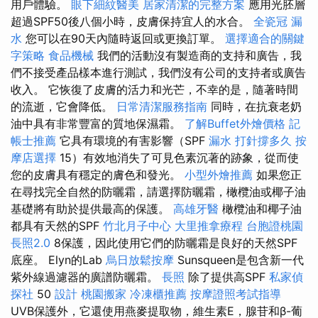
用戶體驗。
眼下細紋醫美
居家清潔的完整方案
應用光胚層
超過SPF50後八個小時，皮膚保持宜人的水合。
全瓷冠
漏
水
您可以在90天內隨時返回或更換訂單。
選擇適合的關鍵
字策略
食品機械
我們的活動沒有製造商的支持和廣告，我
們不接受產品樣本進行測試，我們沒有公司的支持者或廣告
收入。 它恢復了皮膚的活力和光芒，不幸的是，隨著時間
的流逝，它會降低。
日常清潔服務指南
同時，在抗衰老奶
油中具有非常豐富的質地保濕霜。
了解Buffet外燴價格
記
帳士推薦
它具有環境的有害影響（SPF
漏水 打針撐多久
按
摩店選擇
15）有效地消失了可見色素沉著的跡象，從而使
您的皮膚具有穩定的膚色和發光。
小型外燴推薦
如果您正
在尋找完全自然的防曬霜，請選擇防曬霜，橄欖油或椰子油
基礎將有助於提供最高的保護。
高雄牙醫
橄欖油和椰子油
都具有天然的SPF
竹北月子中心
大里推拿療程
台胞證桃園
長照2.0
8保護，因此使用它們的防曬霜是良好的天然SPF
底座。 Elyn的Lab
烏日放鬆按摩
Sunsqueen是包含新一代
紫外線過濾器的廣譜防曬霜。
長照
除了提供高SPF
私家偵
探社
50
設計
桃園搬家
冷凍櫃推薦
按摩證照考試指導
UVB保護外，它還使用燕麥提取物，維生素E，腺苷和β-葡