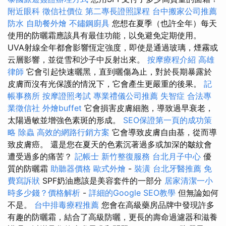
附近眼科
徵信社價位
第二專長證照課程
台中搬家公司推薦
防水
自助餐外燴
不鏽鋼廚具
您想在夏季（也許全年）每天
使用的防曬霜應該具有最佳功能，以免避免定期使用。
UVA射線全年都會影響恆定強度，即使是通過玻璃，煙霧或
云層影響，並從雪和沙子中反射出來。
按摩療程介紹
高雄
律師
它會引起快速曬黑，直到曬傷為止，對於長期暴露於
皮膚而沒有光保護的情況下，它會產生更嚴重的後果。
記
帳事務所
按摩證照考試
專業禮儀公司推薦
失智症
合法專
業徵信社
外燴buffet
它會損害皮膚細胞，導致過早衰老，
太陽過敏並增強色素斑的形成。
SEO保證第一頁的成功策
略
除蟲
高效的網路行銷方案
它會導致皮膚自由基，從而導
致皮膚癌。 還是您在夏天的色素沉著過多或加深的皺紋會
遭受過多的痛苦？
記帳士
新竹整復服務
台北月子中心
優
質的防曬霜
助聽器價格
歐式外燴
-
裝潢
台北牙醫推薦
免
費寫訴狀
SPF奶油應該是美容套件的一部分
居家清潔一小
時多少錢？價格解析
-
詳細的Google SEO教學
但無論如何
不是。
台中排毒療程推薦
您會在高級藥房品牌中發現許多
有趣的防曬霜，結合了高級防曬，更長的壽命過濾器和滋養