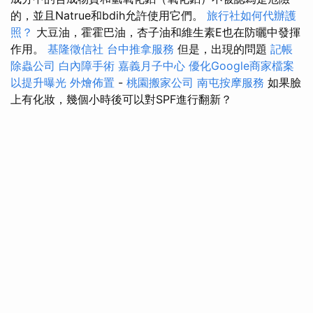
的，並且Natrue和bdih允許使用它們。
旅行社如何代辦護
照？
大豆油，霍霍巴油，杏子油和維生素E也在防曬中發揮
作用。
基隆徵信社
台中推拿服務
但是，出現的問題
記帳
除蟲公司
白內障手術
嘉義月子中心
優化Google商家檔案
以提升曝光
外燴佈置
-
桃園搬家公司
南屯按摩服務
如果臉
上有化妝，幾個小時後可以對SPF進行翻新？