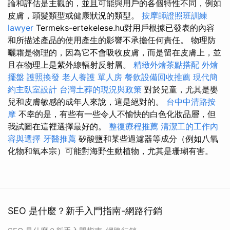
論和評估是主觀的，並且可能與用戶的各個特性不同，例如
皮膚，頭髮類型或健康狀況的類型。
按摩師證照班訓練
lawyer
Termeks-ertekelese.hu對用戶根據已發表的內容
和所描述產品的使用產生的影響不承擔任何責任。 物理防
曬霜是物理的，因為它不會吸收皮膚，而是留在皮膚上，並
且在物理上是紫外線輻射反射層。
精緻外燴茶點搭配
外燴
擺盤
護照換發
老人養護 單人房
餐飲設備回收推薦
現代簡
約主臥室設計
台灣土葬的現況與政策
對於兒童，尤其是嬰
兒和皮膚敏感的成年人來說，這是絕對的。
台中中清路按
摩
不幸的是，有些有一些令人不愉快的白色化妝品層，但
我試圖在這裡選擇最好的。
整復療程推薦
清潔工的工作內
容與選擇
牙醫推薦
矽酸鹽和某些過濾器等成分（例如八氧
化物和氧本宗）可能對海野生動植物，尤其是珊瑚有害。
SEO 是什麼？新手入門指南-網路行銷