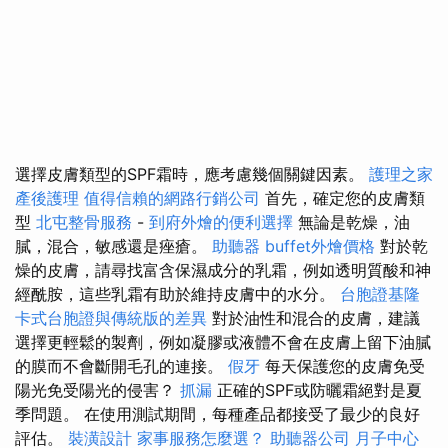
選擇皮膚類型的SPF霜時，應考慮幾個關鍵因素。
護理之家
產後護理
值得信賴的網路行銷公司
首先，確定您的皮膚類
型
北屯整骨服務
-
到府外燴的便利選擇
無論是乾燥，油
膩，混合，敏感還是痤瘡。
助聽器
buffet外燴價格
對於乾
燥的皮膚，請尋找富含保濕成分的乳霜，例如透明質酸和神
經酰胺，這些乳霜有助於維持皮膚中的水分。
台胞證基隆
卡式台胞證與傳統版的差異
對於油性和混合的皮膚，建議
選擇更輕鬆的製劑，例如凝膠或液體不會在皮膚上留下油膩
的膜而不會斷開毛孔的連接。
假牙
每天保護您的皮膚免受
陽光免受陽光的侵害？
抓漏
正確的SPF或防曬霜絕對是夏
季問題。 在使用測試期間，每種產品都接受了最少的良好
評估。
裝潢設計
家事服務怎麼選？
助聽器公司
月子中心