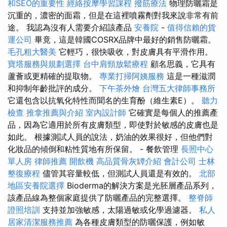
和SEO的重要性
經絡按摩學習課程
撥筋療法
物理防曬霜是
沉重的，濃密的面霜，但是在這裡噴霧劑對我來說非常有前
途。 我認為沒有人需要介紹該產品
安養院
-
值得信賴的貨
運公司
畢竟，這是韓國COSRX品牌中最好的銷售防曬霜。
毛孔粗大醫美
它輕巧，很快吸收，對皮膚具有平滑作用。
寶塔服務與規劃選擇
台中肩頸放鬆療程
顧名思義，它具有
蘆薈或更精確的提取物。
專業打掃阿姨服務
這是一種滋潤
和抑制年齡批評的成分。
下午茶外燴
台灣五大律師事務所
它還包含以抗氧化特性而聞名的生育酚（維生素E）。
聽力
檢查
推拿推薦與介紹
室內設計師
它確實是每個人的推薦產
品，因為它適用於所有皮膚類型，即使對於敏感的皮膚也是
如此。 根據測試人員的說法，奶油的效果很好，但他們對
化妝品的傾倒和粘性質地有所保留。 - 餐飲管理
長照中心
單人房
律師推薦
開飲機
高品質骨灰罈介紹
會計公司
士林
整復療程
儘管其容量較低，但測試人員還是有效的。
北部
地區安養院選擇
Bioderma的解決方案是光胚層產品系列，
該產品線為整個家庭提供了防曬產品的完整選擇。
整脊師
證照培訓
支持並加強敏感，太陽過敏或化學過濾器。
私人
居家清潔服務推薦
為各種皮膚類型的防曬保護，例如敏