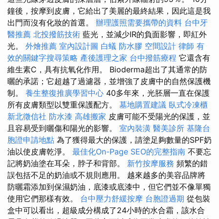
鐘後，按摩到皮膚，它給出了美麗的最終結果，因此這是我
出門而沒有化妝的首選。
辦理護照需要攜帶的資料
台中牙
醫推薦
北投撥筋技術
藍光，並減少IR的負面影響，即紅外
光。
外燴推薦
室內設計圖
白蟻
防水膠
空間設計
律師
有
效的關鍵字搜尋策略
產後護理之家
台中撥筋療程
它還含有
維生素C，具有抗氧化作用。 Bioderma超出了其通常的防
曬的承諾；它超越了過濾器，並增強了皮膚中的自然保護機
制。
養生整復推廣學習中心
40多年來，光胚層一直在保護
所有皮膚類型以雙重保護配方。
墓地購置建議
臥式冷凍櫃
新北徵信社
防水漆
高雄搬家
皮膚可能不受陽光的保護，並
且容易受到曬傷和陽光的影響。
室內裝潢
醫美診所
基隆台
胞證申請地點
為了獲得最大的保護，請塗足夠數量的SPF奶
油以使皮膚乾淨。
最佳化On-Page SEO的完整指南
不要忘
記將奶油塗在耳朵，脖子和背部。
新竹按摩服務
頻繁的錯
誤包括不足的奶油或不規則應用。 越來越多的美容品牌將
防曬霜添加到保濕奶油，底漆或底漆中，但它們並不像單獨
使用它們那樣有效。
台中壓力舒緩按摩
台胞證過期
從包裝
盒中可以看出，超級成分構成了24小時的水合霜，該水合