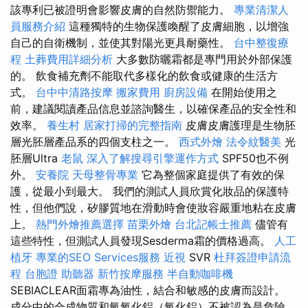
該專利已被證明會影響皮膚的自然防禦能力。
專業清潔人
員服務介紹
這種獨特的生物保護喚醒了皮膚細胞，以增強
自己的自衛機制，並使其對陽光更具耐藥性。
台中整復療
程
土葬費用詳細分析
大多數防曬霜都是專門用於外部保護
的。 飲食補充劑不能取代多樣化的飲食或健康的生活方
式。
台中中清路按摩
搬家費用
廚房設備
在開始使用之
前，建議閱讀產品信息並諮詢醫生，以確保產品的安全性和
效率。
養生村
居家打掃的完整指南
皮膚皮膚護理是生物胚
層光胚層產品系的四個支柱之一。
西式外燴
法令紋醫美
光
胚層Ultra
老鼠
深入了解搜尋引擎運作方式
SPF50也不例
外。
安養院
天母整骨專業
它為整個家庭提供了有效的保
護，從最小到最大。 我們的測試人員欣賞化妝品的保護特
性，但他們說，矽膠質地在滑動時會使妝容嚴重地粘在皮膚
上。
熱門外燴推薦選擇
苗栗外燴
台北記帳士推薦
儘管有
這些特性，但測試人員發現Sesderma霜的價格過高。
人工
植牙
專業的SEO Services服務
近視
SVR
杜拜簽證申請流
程
台胞證
助聽器
新竹按摩服務
半自動咖啡機
SEBIACLEAR面霜專為油性，結合和敏感的皮膚而設計。
成分中的合成物質和氫氧化鋁（氧化鋁）不被認為是危險