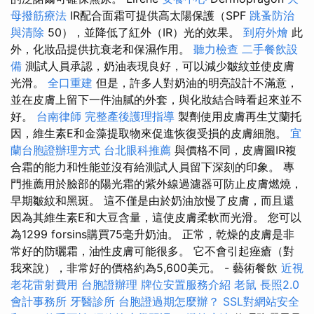
母撥筋療法
IR配合面霜可提供高太陽保護（SPF
跳蚤防治
與清除
50），並降低了紅外（IR）光的效果。
到府外燴
此
外，化妝品提供抗衰老和保濕作用。
聽力檢查
二手餐飲設
備
測試人員承認，奶油表現良好，可以減少皺紋並使皮膚
光滑。
全口重建
但是，許多人對奶油的明亮設計不滿意，
並在皮膚上留下一件油膩的外套，與化妝結合時看起來並不
好。
台南律師
完整產後護理指導
製劑使用皮膚再生艾蘭托
因，維生素E和金藻提取物來促進恢復受損的皮膚細胞。
宜
蘭台胞證辦理方式
台北眼科推薦
與價格不同，皮膚圖IR複
合霜的能力和性能並沒有給測試人員留下深刻的印象。 專
門推薦用於臉部的陽光霜的紫外線過濾器可防止皮膚燃燒，
早期皺紋和黑斑。 這不僅是由於奶油放慢了皮膚，而且還
因為其維生素E和大豆含量，這使皮膚柔軟而光滑。 您可以
為1299 forsins購買75毫升奶油。 正常，乾燥的皮膚是非
常好的防曬霜，油性皮膚可能很多。 它不會引起痤瘡（對
我來說），非常好的價格約為5,600美元。 - 藝術餐飲
近視
老花雷射費用
台胞證辦理
牌位安置服務介紹
老鼠
長照2.0
會計事務所
牙醫診所
台胞證過期怎麼辦？
SSL對網站安全