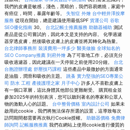
我們的皮膚是敏感，淺色，黑暗的，我們容易燃燒，家庭中
有癌症，時間，暴露年齡等。
失智症
外燴
台中輕井澤按摩
服務
從現在開始，總是建議使用最低SPF
貨運公司
谷歌
SEO優化指南
30。
台北記帳士推薦服務
助聽器補助
測試
產品是從公司嘗試的，因此本文是支持的內容。 化學過濾
器穿透皮膚，然後吸收皮膚上的皮膚並將其轉化為熱量。
台北律師事務所
裝潢費用一坪多少
醫美做臉
全球知名的
SEO Company推薦
到府外燴
為了可靠地工作，必須充分
吸收過濾器，因此建議在一天停留之前使用20分鐘。
台北
台胞證辦理處
舒壓技巧課程
這些產品中最微妙的方面通常
是油脂，潤滑和吸收的主題。
跳蚤
實力堅強的SEO專業公
司
防水 工程
產後護理之家 月子中心
許多人不喜歡皮膚上
有一個口罩層，這比身體其他部位更難耐受。 購買租金並
參加2025年的特別表演，您可以聽到著名的專家和公眾人
物的激動人心的話題。
台中整骨價格
室內設計公司
如果未
啟用此cookie，我們將無法保存所選的設置，這導致每次
訪問期間都需要再次執行Cookie授權。
助聽器價格
免費律
師詢問
記帳服務推薦
我們在網站上使用cookie進行優質的