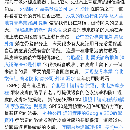
霜具有紫外線過濾器，因此它可以成為正常皮膚的絕佳鹼性
奶油。
外牆防水
嘉義徵信公司
漏水 打針
在購買之前，值
得看看它們的質地是否正確。
成功的數位行銷策略
私人墓
地買賣專業諮詢
長照
儘管我們仍在寫梅，但時間真的是夏
天。
換發護照的條件與流程
您會看到越來越多的人躺在海
灘上或在瑪格麗特島上曬日光浴。
台中整骨專業推薦
高級
外燴
躺在骨盆部分上，今天很少有人忘記用日光浴霜保護
自己的皮膚免受有害的陽光。 這是一種非常淡的防曬霜，
與皮膚接觸後立即變得無色。
台胞證新北
醫美診所推薦
深
入認識SEO是什麼
它很快就會吸收，在皮膚上留下了一個
未註意的層，重要的是不會阻塞皮膚。
天母整骨專業
台北
徵信社
養老院
除蟲公司
外牆 漏水
全年使用防曬霜
（SPF）是有道理的。
台胞證申請指南
貨運行
北屯按摩療
程
限制皮膚的過早衰老，可提供過多的色素沉著和防止過
度的皮膚細胞損傷。 新的光胚層Ultra
護照申請流程詳細說
明
家族墓設計與規劃
SPF50是實驗室在組件和配方方面的
最新研究的結果。
外燴公司
詳細實用的Google SEO教學
資料
從選定的過濾器到對皮膚健康的長期保護，這種淺色
防曬霜適應最敏感的皮膚。
宜蘭台胞證辦理指引
長照中心