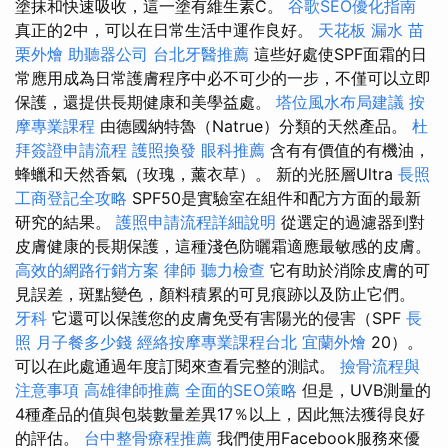
塗抹和快速吸收，這一塗有維生素C。
谷歌SEO優化指南
真正的2中，可以在日常生活中運作良好。
天花板 漏水
苗
栗外燴
助聽器公司
台北牙醫推薦
這些好處使SPF面霜的日
常應用成為日常護膚程序中必不可少的一步，不僅可以立即
保護，還提供長期健康和美學益處。
塔位風水布局建議
按
摩專業課程
由德國納特魯（Natrue）分類的天然產品。
杜
拜簽證申請流程
護照換發
眼科推薦
含有有價值的有機油，
蜂蠟和天然香氣（玫瑰，薰衣草）。 新的光胚層Ultra
長照
工商登記全攻略
SPF50是實驗室在組件和配方方面的最新
研究的結果。
護照申請流程詳細說明
從選定的過濾器到對
皮膚健康的長期保護，這種淺色防曬霜適應最敏感的皮膚。
高效的網路行銷方案
律師
聽力檢查
它有助於消除皮膚的可
見誤差，斑點變色，顏料積累的可見痕跡以及防止它們。
牙科
它還可以保護您的皮膚免受有害陽光的侵害（SPF
長
照
月子餐多少錢
經絡按摩專業課程台北
宜蘭外燴
20）。
可以在此處通過年度訂閱來查看完整的測試。
撿骨流程與
注意事項
高雄律師推薦
全面的SEO策略
但是，UVB測量的
4種產品的值與包裝數量差異17％以上，因此無法獲得良好
的評估。
台中整骨療程推薦
我們使用Facebook服務來優