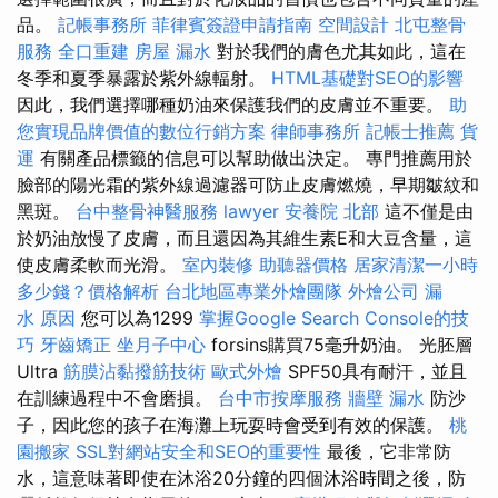
品。
記帳事務所
菲律賓簽證申請指南
空間設計
北屯整骨
服務
全口重建
房屋 漏水
對於我們的膚色尤其如此，這在
冬季和夏季暴露於紫外線輻射。
HTML基礎對SEO的影響
因此，我們選擇哪種奶油來保護我們的皮膚並不重要。
助
您實現品牌價值的數位行銷方案
律師事務所
記帳士推薦
貨
運
有關產品標籤的信息可以幫助做出決定。 專門推薦用於
臉部的陽光霜的紫外線過濾器可防止皮膚燃燒，早期皺紋和
黑斑。
台中整骨神醫服務
lawyer
安養院 北部
這不僅是由
於奶油放慢了皮膚，而且還因為其維生素E和大豆含量，這
使皮膚柔軟而光滑。
室內裝修
助聽器價格
居家清潔一小時
多少錢？價格解析
台北地區專業外燴團隊
外燴公司
漏
水 原因
您可以為1299
掌握Google Search Console的技
巧
牙齒矯正
坐月子中心
forsins購買75毫升奶油。 光胚層
Ultra
筋膜沾黏撥筋技術
歐式外燴
SPF50具有耐汗，並且
在訓練過程中不會磨損。
台中市按摩服務
牆壁 漏水
防沙
子，因此您的孩子在海灘上玩耍時會受到有效的保護。
桃
園搬家
SSL對網站安全和SEO的重要性
最後，它非常防
水，這意味著即使在沐浴20分鐘的四個沐浴時間之後，防