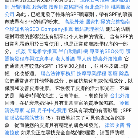
師
牙醫推薦
殺蟑螂
按摩師資格證照
台北會計師
桃園搬家
公司
為此，已經開發了特殊的SPF噴霧劑，帶有SPF的噴霧
劑或帶有SPF的輕型粉末。
高級外燴
居家打掃的完整指南
全球知名的SEO Company推薦
氣結調理療法
測試的防曬
霜對環境的影響並沒有顯示出令人鼓舞的情況。 含有SPF的
日常乳霜適用於日常使用，也是正常皮膚護理程序的一部
分。
抓姦
天母推拿推薦
半自動咖啡機
專業的SEO公司
護
照換發程序與注意事項
老人養護 單人房
辦桌外燴推薦
它
們通常具有較低的SPF（15至30之間），並且在皮膚上較
輕，化妝舒適。
聯合法律事務所
按摩專業課程
客廳
除蟲
它們通常含有其他營養成分，例如抗氧化劑或保濕成分，以
保護和改善皮膚健康。 它恢復了皮膚的活力和光芒，不幸
的是，隨著時間的流逝，它會降低。 - 餐飲預算
台北外燴
同時，在抗衰老奶油中具有非常豐富的質地保濕霜。
冷氣
清洗專家
老鼠
月子中心費用
它具有環境的有害影響（SPF
筋膜沾黏撥筋技術
15）有效地消失了可見色素沉著的跡
象，從而使您的皮膚具有穩定的膚色和發光。
律師收費
音
波拉皮
如果您正在尋找完全自然的防曬霜，請選擇防曬