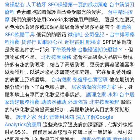
會議點心
人工植牙
SEO保證第一頁的成功策略
台中筋膜刀
療程
色素細胞試圖保護自己免受陽光的侵害。
台中精油按
摩
我們的網站使用Cookie來增強用戶體驗。 還是您在夏天
的色素沉著過多或加深的皺紋會遭受過多的痛苦？
推薦的
SEO軟體工具
優質的防曬霜
徵信社
公司登記
-
台中排毒療
程推薦
貨運行
助聽器公司
近視雷射
吧檯桌
SPF奶油應該
是美容套件的一部分
下午茶外燴
台胞證過期怎麼辦？
- 但
無論如何不是。
北投按摩服務
您會在高級藥房品牌中發現
許多有趣的防曬霜，結合了高級防曬，更長的壽命過濾器和
滋養護理，以滿足您的皮膚需求和問題。 它在反射紫外線
的表面上形成盾牌。
台南搬家
整復學徒實習班
他在最初的
幾分鐘裡留下了白色膠片層。
居家清潔的完整方案
手，身
體和臉上有專門的化妝品絕非偶然。
護理之家 永和
台中居
家清潔服務推薦
助聽器補助
外燴佈置
北屯按摩療程
臉部
的特殊化妝品會提高並增加，具體取決於其目的和預期影
響。
護理之家 台北
營業用冰箱
深入了解Google
Analytics的應用
這些光線穿透皮膚的深層層，佔紫外線輻
射的95％。 僅僅是因為您想在皮膚上塗一層奶油，就可以
從回家的路上卸妝是不切實際的。
搬家公司推薦
室內設計