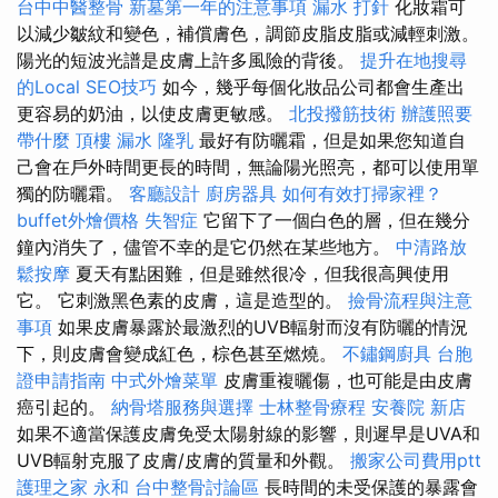
台中中醫整骨
新墓第一年的注意事項
漏水 打針
化妝霜可
以減少皺紋和變色，補償膚色，調節皮脂皮脂或減輕刺激。
陽光的短波光譜是皮膚上許多風險的背後。
提升在地搜尋
的Local SEO技巧
如今，幾乎每個化妝品公司都會生產出
更容易的奶油，以使皮膚更敏感。
北投撥筋技術
辦護照要
帶什麼
頂樓 漏水
隆乳
最好有防曬霜，但是如果您知道自
己會在戶外時間更長的時間，無論陽光照亮，都可以使用單
獨的防曬霜。
客廳設計
廚房器具
如何有效打掃家裡？
buffet外燴價格
失智症
它留下了一個白色的層，但在幾分
鐘內消失了，儘管不幸的是它仍然在某些地方。
中清路放
鬆按摩
夏天有點困難，但是雖然很冷，但我很高興使用
它。 它刺激黑色素的皮膚，這是造型的。
撿骨流程與注意
事項
如果皮膚暴露於最激烈的UVB輻射而沒有防曬的情況
下，則皮膚會變成紅色，棕色甚至燃燒。
不鏽鋼廚具
台胞
證申請指南
中式外燴菜單
皮膚重複曬傷，也可能是由皮膚
癌引起的。
納骨塔服務與選擇
士林整骨療程
安養院 新店
如果不適當保護皮膚免受太陽射線的影響，則遲早是UVA和
UVB輻射克服了皮膚/皮膚的質量和外觀。
搬家公司費用ptt
護理之家 永和
台中整骨討論區
長時間的未受保護的暴露會