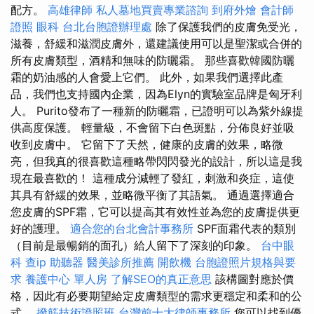
配方。
高雄律師
私人墓地買賣專業諮詢
到府外燴
會計師
證照
眼科
台北台胞證辦理處
除了保護我們的皮膚免受光，
滋養，舒緩和滋潤皮膚外，還建議使用可以是聖潔或合併的
所有皮膚類型，酒精和無味的防曬霜。 那些喜歡韓國防曬
霜的奶油感的人會愛上它們。 此外，如果我們選擇此產
品，我們也支持國內企業，因為Elyn的實驗室品牌是匈牙利
人。 Purito發布了一種新的防曬霜，已證明可以為紫外線提
供高度保護。 輕量級，不會留下白色斑點，分佈良好並吸
收到皮膚中。 它留下了天然，健康的皮膚的效果，略微
亮，但我真的很喜歡這種略帶閃閃發光的設計，所以這是我
現在最喜歡的！ 這種成分減輕了發紅，刺激和炎症，這使
其具有舒緩的效果，並略微平衡了其語氣。 通過選擇適合
您皮膚的SPF霜，它可以提高其有效性並為您的皮膚提供更
好的護理。
適合您的台北會計事務所
SPF面霜代表的類別
（目前是最暢銷的面孔）給人留下了深刻的印象。
台中眼
科
查ip
助聽器
醫美診所推薦
開飲機
台胞證照片規格與要
求
養護中心 單人房
了解SEO的真正意思
該構圖對應於價
格，因此有必要期望給定皮膚類型的需求更穩定和柔和的公
式。
撥筋技術證照班
台灣前十大律師事務所
您可以找到優