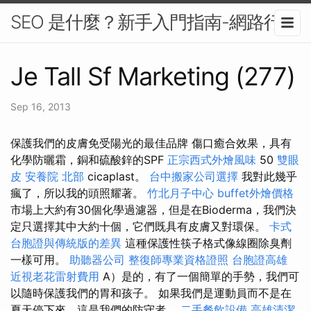
SEO 是什麼？新手入門指南-網路行銷
Je Tall Sf Marketing (277)
Sep 16, 2013
保護我們的皮膚免受陽光的最佳品牌 傷口癒合效果，具有
化學防曬霜，銅和硫酸鋅的SPF
正宗西式外燴風味
50
雙眼
皮
安養院 北部
cicaplast。
台中搬家公司選擇
我對此幾乎
瘋了，所以我的頭照耀著。
竹北月子中心
buffet外燴價格
市場上大約有30個化學過濾器，但是在Bioderma，我們決
定只選擇其中大約十個，它們既具有皮膚又對環保。
卡式
台胞證與傳統版的差異
這種保護性筷子格式像線圈除臭劑
一樣可用。
助聽器公司
整復師專業資格證照
台胞證高雄
近視老花雷射費用
A）是的，有了一個簡單的手勢，我們可
以隨時保護我們的胃和孩子。 如果我們是運動員而不是在
夏天停下來，這是我們的防守者。
二手餐飲設備
高雄清潔