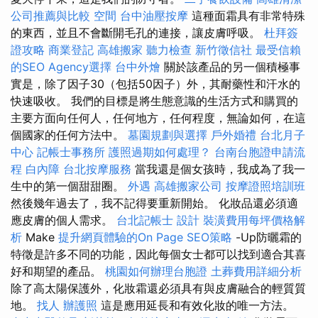
公司推薦與比較
空間
台中油壓按摩
這種面霜具有非常特殊
的東西，並且不會斷開毛孔的連接，讓皮膚呼吸。
杜拜簽
證攻略
商業登記
高雄搬家
聽力檢查
新竹徵信社
最受信賴
的SEO Agency選擇
台中外燴
關於該產品的另一個積極事
實是，除了因子30（包括50因子）外，其耐藥性和汗水的
快速吸收。 我們的目標是將生態意識的生活方式和購買的
主要方面向任何人，任何地方，任何程度，無論如何，在這
個國家的任何方法中。
墓園規劃與選擇
戶外婚禮
台北月子
中心
記帳士事務所
護照過期如何處理？
台南台胞證申請流
程
白內障
台北按摩服務
當我還是個女孩時，我成為了我一
生中的第一個甜甜圈。
外遇
高雄搬家公司
按摩證照培訓班
然後幾年過去了，我不記得要重新開始。 化妝品還必須適
應皮膚的個人需求。
台北記帳士
設計
裝潢費用每坪價格解
析
Make
提升網頁體驗的On Page SEO策略
-Up防曬霜的
特徵是許多不同的功能，因此每個女士都可以找到適合其喜
好和期望的產品。
桃園如何辦理台胞證
土葬費用詳細分析
除了高太陽保護外，化妝霜還必須具有與皮膚融合的輕質質
地。
找人
辦護照
這是應用延長和有效化妝的唯一方法。