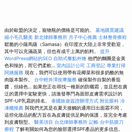
由於歐盟的決定，寵物瓶的價格是可能的。
墓地購置建議
縮小毛孔醫美
新北律師事務所
月子中心推薦
士林整骨療程
鬆脆的小薩馬薩（Samasa）在印度次大陸上非常受歡迎，
其中可以充滿蔬菜，但也有成千上萬的餡料。
提升
WordPress網站的SEO
自助式餐點外燴
他們的麵團是金黃
色和辣的，而它們柔軟...
室內設計公司
工商登記
專業打掃
阿姨服務
現在，我們可以使用帶有花椰菜和很多奶酪的無
肉版本製作。
台中輕井澤按摩服務
確保製作自製的番茄
醬，但綠色... 如果您正在尋找一種新的防曬霜，並且想在廣
泛的選擇中駕駛更快，請激發專門為面部皮膚需求設計的
SPF-UP乳霜的排名。
泰國旅遊簽證辦理方式
附近眼科
冷
凍櫃推薦
與我們尤其是在夏天接觸的通用日出面霜不同，
這些化妝品的配方旨在為皮膚提供足夠的保護，並完全考慮
到皮膚類型。
醫美項目
台北律師事務所
記帳
台中筋膜刀
療程
了解有關如何為您的臉部選擇SPF產品的更多信息。