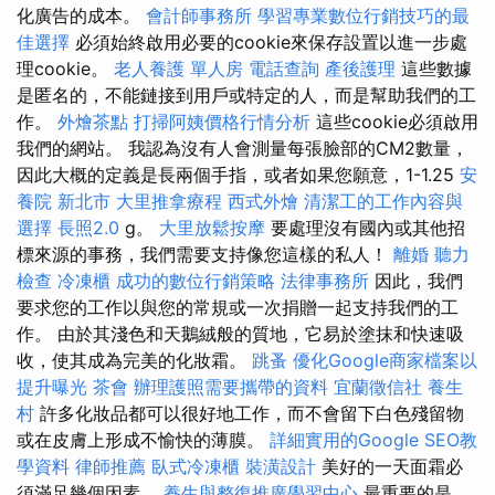
化廣告的成本。
會計師事務所
學習專業數位行銷技巧的最
佳選擇
必須始終啟用必要的cookie來保存設置以進一步處
理cookie。
老人養護 單人房
電話查詢
產後護理
這些數據
是匿名的，不能鏈接到用戶或特定的人，而是幫助我們的工
作。
外燴茶點
打掃阿姨價格行情分析
這些cookie必須啟用
我們的網站。 我認為沒有人會測量每張臉部的CM2數量，
因此大概的定義是長兩個手指，或者如果您願意，1-1.25
安
養院 新北市
大里推拿療程
西式外燴
清潔工的工作內容與
選擇
長照2.0
g。
大里放鬆按摩
要處理沒有國內或其他招
標來源的事務，我們需要支持像您這樣的私人！
離婚
聽力
檢查
冷凍櫃
成功的數位行銷策略
法律事務所
因此，我們
要求您的工作以與您的常規或一次捐贈一起支持我們的工
作。 由於其淺色和天鵝絨般的質地，它易於塗抹和快速吸
收，使其成為完美的化妝霜。
跳蚤
優化Google商家檔案以
提升曝光
茶會
辦理護照需要攜帶的資料
宜蘭徵信社
養生
村
許多化妝品都可以很好地工作，而不會留下白色殘留物
或在皮膚上形成不愉快的薄膜。
詳細實用的Google SEO教
學資料
律師推薦
臥式冷凍櫃
裝潢設計
美好的一天面霜必
須滿足幾個因素。
養生與整復推廣學習中心
最重要的是，