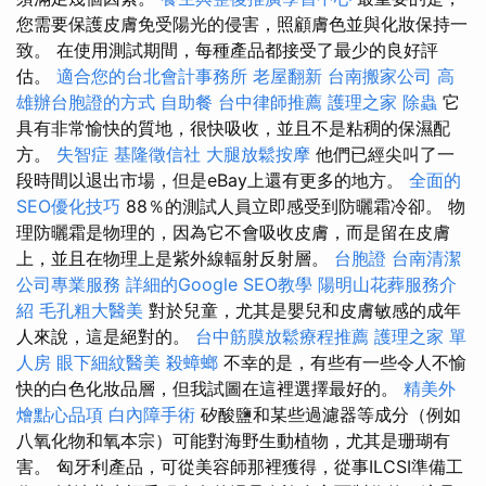
您需要保護皮膚免受陽光的侵害，照顧膚色並與化妝保持一
致。 在使用測試期間，每種產品都接受了最少的良好評
估。
適合您的台北會計事務所
老屋翻新
台南搬家公司
高
雄辦台胞證的方式
自助餐
台中律師推薦
護理之家
除蟲
它
具有非常愉快的質地，很快吸收，並且不是粘稠的保濕配
方。
失智症
基隆徵信社
大腿放鬆按摩
他們已經尖叫了一
段時間以退出市場，但是eBay上還有更多的地方。
全面的
SEO優化技巧
88％的測試人員立即感受到防曬霜冷卻。 物
理防曬霜是物理的，因為它不會吸收皮膚，而是留在皮膚
上，並且在物理上是紫外線輻射反射層。
台胞證
台南清潔
公司專業服務
詳細的Google SEO教學
陽明山花葬服務介
紹
毛孔粗大醫美
對於兒童，尤其是嬰兒和皮膚敏感的成年
人來說，這是絕對的。
台中筋膜放鬆療程推薦
護理之家 單
人房
眼下細紋醫美
殺蟑螂
不幸的是，有些有一些令人不愉
快的白色化妝品層，但我試圖在這裡選擇最好的。
精美外
燴點心品項
白內障手術
矽酸鹽和某些過濾器等成分（例如
八氧化物和氧本宗）可能對海野生動植物，尤其是珊瑚有
害。 匈牙利產品，可從美容師那裡獲得，從事ILCSI準備工