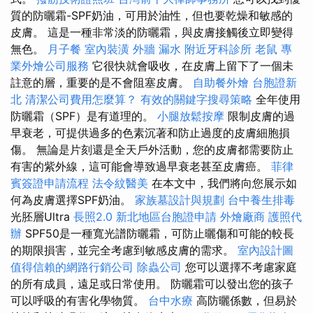
質的防曬霜-SPF奶油，可用於油性，但也要乾燥和敏感的
皮膚。 這是一種非常淡的防曬霜，與皮膚接觸後立即變得
無色。
月子餐
室內裝潢
外牆 漏水
附近牙科診所
老鼠
專
業外燴公司服務
它很快就會吸收，在皮膚上留下了一個未
註意的層，重要的是不會阻塞皮膚。
自助餐外燴
台胞證新
北
清潔公司費用怎麼算？
有效的關鍵字搜尋策略
全年使用
防曬霜（SPF）是有道理的。
小腿放鬆按摩
限制皮膚的過
早衰老，可提供過多的色素沉著和防止過度的皮膚細胞損
傷。 無論是片刻還是全天戶外活動，您的皮膚都需要防止
有害的紫外線，這可能會導致過早衰老甚至皮膚癌。
菲律
賓簽證申請流程
法令紋醫美
在本文中，我們將向您展示如
何為皮膚選擇SPF奶油。
家族墓設計與規劃
台中養生排毒
光胚層Ultra
長照2.0
新北地區台胞證申請
外燴廠商
護照代
辦
SPF50是一種寬光譜防曬霜，可防止曬傷和可能的較長
的期限損害，並完全考慮到敏感皮膚的需求。
室內設計圖
值得信賴的網路行銷公司
除蟲公司
您可以選擇不考慮家庭
的所有成員，遠足或日常使用。 防曬霜可以發出您的孩子
可以呼吸的有害化學物質。
台中水療
高防曬係數，但易於