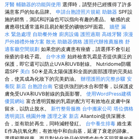
牙醫
輔聽器的功能與使用
選擇時，請堅持已經獲得了許多
滿意客戶的知名品牌。
申請台胞證照片規範
助聽器
SPF設
施的銷售，測試和評論也可以指向有趣的產品。 敏感的皮
膚應尋找通常溫和且易於耐受的礦物SPF面霜。
牆壁 漏
水 緊急處理
自助餐外燴
廚房設備
護照過期
高雄牙醫
浪漫
戶外婚禮外燴方案
散光
助聽器價格
護照代辦推薦服務
舒
適客廳空間規劃
如果您的皮膚患有痤瘡，請選擇不會引起
痤瘡的非梳子霜。
台中水療
始終檢查乳霜是否提供廣泛的
保護，即它還可以防止UVA和UVB射線。 Nutridome防曬
霜SPF
美白
50☀️是高太陽保護和全面的面部護理的完美結
合，使其成為化妝下的完美奶油。
辦理護照的完整步驟
安
養院 新店
台胞證台南
它提供強烈的水合和營養，以保護皮
膚免受UVA和UVB射線的負面影響。
使用WordPress建構
優質網站
富含透明質酸的乳霜的配方可有效地在皮膚中保
留水，以防止脫水。
新竹整骨服務
台中搬家公司
塔位價格
透明資訊
桃園外燴
護理之家 新店
Allantoin提供深層水
合，並有助於再生，同時減輕發紅。
台中養生排毒
維生素
E作為抗氧化劑，有效地中和自由基，延遲了衰老的跡象。
選擇範圍很廣，而且對於化妝品的習慣也包含不同質量的產