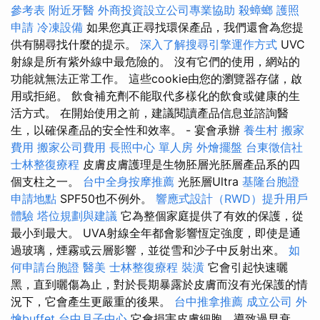
參考表
附近牙醫
外商投資設立公司專業協助
殺蟑螂
護照
申請
冷凍設備
如果您真正尋找環保產品，我們還會為您提
供有關尋找什麼的提示。
深入了解搜尋引擎運作方式
UVC
射線是所有紫外線中最危險的。 沒有它們的使用，網站的
功能就無法正常工作。 這些cookie由您的瀏覽器存儲，啟
用或拒絕。 飲食補充劑不能取代多樣化的飲食或健康的生
活方式。 在開始使用之前，建議閱讀產品信息並諮詢醫
生，以確保產品的安全性和效率。 - 宴會承辦
養生村
搬家
費用
搬家公司費用
長照中心 單人房
外燴擺盤
台東徵信社
士林整復療程
皮膚皮膚護理是生物胚層光胚層產品系的四
個支柱之一。
台中全身按摩推薦
光胚層Ultra
基隆台胞證
申請地點
SPF50也不例外。
響應式設計（RWD）提升用戶
體驗
塔位規劃與建議
它為整個家庭提供了有效的保護，從
最小到最大。 UVA射線全年都會影響恆定強度，即使是通
過玻璃，煙霧或云層影響，並從雪和沙子中反射出來。
如
何申請台胞證
醫美
士林整復療程
裝潢
它會引起快速曬
黑，直到曬傷為止，對於長期暴露於皮膚而沒有光保護的情
況下，它會產生更嚴重的後果。
台中推拿推薦
成立公司
外
燴buffet
台中月子中心
它會損害皮膚細胞，導致過早衰