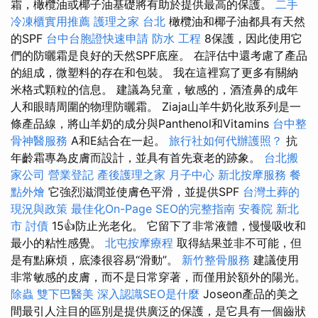
霜，橄欖油或椰子油基礎將有助於提供最高的保護。
二手
冷凍櫃實用推薦
護理之家 台北
橄欖油和椰子油都具有天然
的SPF
台中台胞證快速申請
防水 工程
8保護，因此使用它
們的防曬霜是良好的天然SPF底座。 在評估中還考慮了產品
的組成，微塑料的存在和包裝。 我在這裡寫了更多有關納
米格式顆粒的信息。 建議為兒童，敏感的，酒渣鼻的成年
人和眼睛周圍的物理防曬霜。 Ziaja山羊牛奶化妝系列是一
條產品線，將山羊奶的成分與Panthenol和Vitamins
台中整
骨神醫服務
A和E結合在一起。
旅行社如何代辦護照？
抗
年齡霜專為皮膚而設計，並具有首先衰老的跡象。
台北搬
家公司
營業登記
產後護理之家 月子中心
新北按摩服務
餐
點外燴
它強烈滋潤並使膚色平滑，並提供SPF
台灣土葬的
現況與政策
最佳化On-Page SEO的完整指南
安養院 新北
市
討債
15👍防止光老化。 它留下了非常液體，慢慢吸收和
最小的粘性感覺。
北屯按摩療程
取得結果並非不可能，但
是有點麻煩，底漆很容易“滑動”。
新竹整骨服務
建議使用
非常敏感的皮膚，而不是日常穿著，而僅用於額外的陽光。
除蟲
雙下巴醫美
深入認識SEO是什麼
Joseon產品的美之
間最引人注目的區別是提供廣泛的保護，是它具有一個齒狀