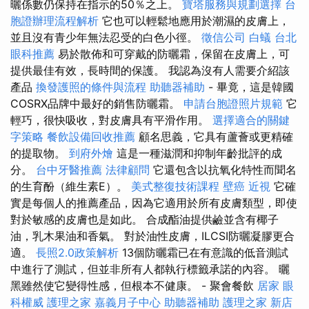
曬係數仍保持在指示的50％之上。
寶塔服務與規劃選擇
台
胞證辦理流程解析
它也可以輕鬆地應用於潮濕的皮膚上，
並且沒有青少年無法忍受的白色小徑。
徵信公司
白蟻
台北
眼科推薦
易於散佈和可穿戴的防曬霜，保留在皮膚上，可
提供最佳有效，長時間的保護。 我認為沒有人需要介紹該
產品
換發護照的條件與流程
助聽器補助
- 畢竟，這是韓國
COSRX品牌中最好的銷售防曬霜。
申請台胞證照片規範
它
輕巧，很快吸收，對皮膚具有平滑作用。
選擇適合的關鍵
字策略
餐飲設備回收推薦
顧名思義，它具有蘆薈或更精確
的提取物。
到府外燴
這是一種滋潤和抑制年齡批評的成
分。
台中牙醫推薦
法律顧問
它還包含以抗氧化特性而聞名
的生育酚（維生素E）。
美式整復技術課程
壁癌
近視
它確
實是每個人的推薦產品，因為它適用於所有皮膚類型，即使
對於敏感的皮膚也是如此。 合成酯油提供鹼並含有椰子
油，乳木果油和香氣。 對於油性皮膚，ILCSI防曬凝膠更合
適。
長照2.0政策解析
13個防曬霜已在有意識的低音測試
中進行了測試，但並非所有人都執行標籤承諾的內容。 曬
黑雖然使它變得性感，但根本不健康。 - 聚會餐飲
居家
眼
科權威
護理之家
嘉義月子中心
助聽器補助
護理之家 新店