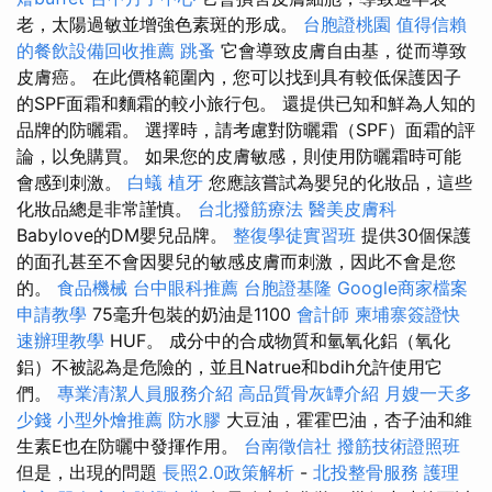
老，太陽過敏並增強色素斑的形成。
台胞證桃園
值得信賴
的餐飲設備回收推薦
跳蚤
它會導致皮膚自由基，從而導致
皮膚癌。 在此價格範圍內，您可以找到具有較低保護因子
的SPF面霜和麵霜的較小旅行包。 還提供已知和鮮為人知的
品牌的防曬霜。 選擇時，請考慮對防曬霜（SPF）面霜的評
論，以免購買。 如果您的皮膚敏感，則使用防曬霜時可能
會感到刺激。
白蟻
植牙
您應該嘗試為嬰兒的化妝品，這些
化妝品總是非常謹慎。
台北撥筋療法
醫美皮膚科
Babylove的DM嬰兒品牌。
整復學徒實習班
提供30個保護
的面孔甚至不會因嬰兒的敏感皮膚而刺激，因此不會是您
的。
食品機械
台中眼科推薦
台胞證基隆
Google商家檔案
申請教學
75毫升包裝的奶油是1100
會計師
柬埔寨簽證快
速辦理教學
HUF。 成分中的合成物質和氫氧化鋁（氧化
鋁）不被認為是危險的，並且Natrue和bdih允許使用它
們。
專業清潔人員服務介紹
高品質骨灰罈介紹
月嫂一天多
少錢
小型外燴推薦
防水膠
大豆油，霍霍巴油，杏子油和維
生素E也在防曬中發揮作用。
台南徵信社
撥筋技術證照班
但是，出現的問題
長照2.0政策解析
-
北投整骨服務
護理