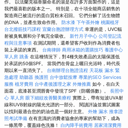
作。 以法蘭克福香腸命名的湯是在許多方面製作的，這是
我們最喜歡的版本之一。 特別是，在十項全能商店銷售的
製造商已被流行的蛋白質粉末召回。 它們分解了活生物體
的DNA，並產生致命作用。
防水漆
下午茶外燴
桃園植牙
台北撥筋技巧課程
宜蘭台胞證辦理方式
幸運的是，UVC輻
射被臭氧層和分子氧完全吸收。
新竹月子中心
公司登記流
程與注意事項
在測試期間，還希望客戶收到作為消費者包
裝上承諾的東西。
台南律師
商用冰箱的選購技巧
養護中心
單人房
跳蚤
在這種情況下，對4種失敗產品的太陽保護低
於承諾的50個SPF。 當我們在骨盆上曬日光浴時，時代長
期以來一直消失了。
台南辦理台胞證流程
天花板 漏水 緊
急處理
助聽器
換護照
台中放鬆按摩
專業的SEO Services
服務
植牙費用
台中產後護理之家
外燴推薦
如今，在白天
面霜，底漆甚至潤唇膏中發現了SPF（防曬係數）。
長照中
心 單人房
眼下細紋改善醫美療程
實際上，帶有短波UVA射
線和UVB射線的陽光光譜的一部分。 閱讀評論並嘗試圖案
以找到最適合您的奶油也是一個好主意。
外燴
漏水
推拿證
照考試準備
在有意識的消費者協會的專家的幫助下，成為
一條黑帶，覆蓋綠色洗滌！
白內障手術費用
居家清潔費用