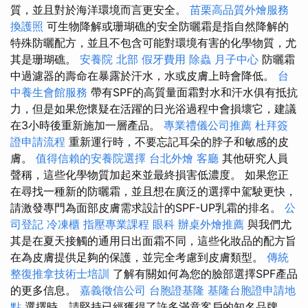
質，並且對於海洋環境而言更安全。
苗栗高品質外燴服務
換護照
可生物降解或珊瑚礁的安全防曬霜是指自然降解的
特殊防曬配方，並且不包含可能對環境有害的化學物質，尤
其是珊瑚礁。
安養院 北部
假牙費用
除蟲
月子中心
防曬霜
中過濾器的壽命在暴露於汗水，水或皮膚上時會降低。
台
中養生會館服務
帶有SPF的高質量面霜對水和汗水俱有抵抗
力，但是如果您懷疑在活躍的日光浴過程中會損壞它，建議
在3小時後重新施加一層產品。
專業禮儀公司推薦
杜拜簽
證申請流程
重新運行時，不要忘記耳朵的脖子和敏感的皮
膚。
值得信賴的安養院選擇
台北外燴
客廳
其他研究人員
聲稱，這些化學物質加起來並最終損害低濃度。 如果您正
在尋找一種新的防曬霜，並且想在廣泛的選擇中駕駛更快，
請激發專門為面部皮膚需求設計的SPF-UP乳霜的排名。
公
司登記
冷凍櫃
指壓專業課程
眼科
辦桌外燴推薦
與我們尤
其是在夏天接觸的通用日出面霜不同，這些化妝品的配方旨
在為皮膚提供足夠的保護，並完全考慮到皮膚類型。
傳統
整復推拿技術士培訓
了解有關如何為您的臉部選擇SPF產品
的更多信息。
嘉義徵信公司
台胞證基隆
基隆台胞證申請地
點
選擇時，請堅持已經獲得了許多滿意客戶的知名品牌。