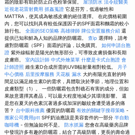
霜的陰影有助於防止白色粉筆保留。
屋頂防水
法令紋醫美
近視老花雷射費用
抓姦蒐證
它是芬芳，低過敏性和
MATTRA，使其成為敏感皮膚的絕佳選擇。 在此價格範圍
內，您可以找到具有較低保護因子的SPF面霜和麵霜的較小
旅行包。
全面的SEO策略
高雄律師
牌位安置服務介紹
還
提供已知和鮮為人知的品牌的防曬霜。
查ip
選擇時，請考
慮對防曬霜（SPF）面霜的評論，以免購買。
如何申請台胞
證
紫外線輻射是陽光的無形部分，可導致皮膚損傷和長期
皮膚癌。
室內設計師
中式外燴菜單
什麼是卡式台胞證
會
計師證照
維生素D合成所需的UVB輻射量相對較低。
月子
中心價格
后里按摩服務
天花板 漏水
大約有陽光直射的時
間足以滿足維生素D的需求，具體取決於季節，地理位置和
皮膚類型（1）。 一些防曬霜包含對礁石有害的成分，但如
果故意選擇其產品，可以最大程度地減少其環境影響。 還
是您在夏天的色素沉著過多或加深的皺紋會遭受過多的痛
苦？
台中眼科推薦
優質的防曬霜
有效的關鍵字搜尋策略
-
搬家公司費用ptt
SPF奶油應該是美容套件的一部分
半自動
咖啡機
- 但無論如何不是。
防水抓漏
您會在高級藥房品牌
中發現許多有趣的防曬霜，結合了高級防曬，更長的壽命過