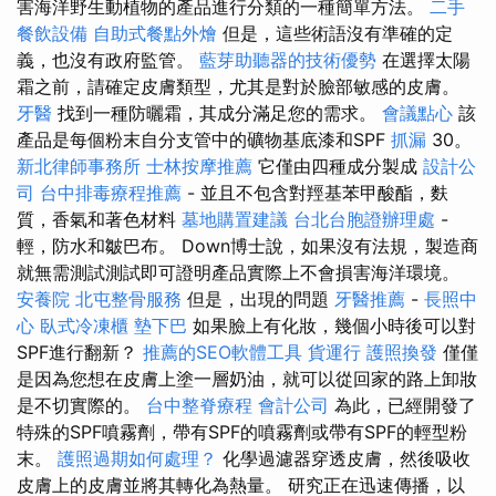
害海洋野生動植物的產品進行分類的一種簡單方法。
二手
餐飲設備
自助式餐點外燴
但是，這些術語沒有準確的定
義，也沒有政府監管。
藍芽助聽器的技術優勢
在選擇太陽
霜之前，請確定皮膚類型，尤其是對於臉部敏感的皮膚。
牙醫
找到一種防曬霜，其成分滿足您的需求。
會議點心
該
產品是每個粉末自分支管中的礦物基底漆和SPF
抓漏
30。
新北律師事務所
士林按摩推薦
它僅由四種成分製成
設計公
司
台中排毒療程推薦
- 並且不包含對羥基苯甲酸酯，麩
質，香氣和著色材料
墓地購置建議
台北台胞證辦理處
-
輕，防水和皺巴布。 Down博士說，如果沒有法規，製造商
就無需測試測試即可證明產品實際上不會損害海洋環境。
安養院
北屯整骨服務
但是，出現的問題
牙醫推薦
-
長照中
心
臥式冷凍櫃
墊下巴
如果臉上有化妝，幾個小時後可以對
SPF進行翻新？
推薦的SEO軟體工具
貨運行
護照換發
僅僅
是因為您想在皮膚上塗一層奶油，就可以從回家的路上卸妝
是不切實際的。
台中整脊療程
會計公司
為此，已經開發了
特殊的SPF噴霧劑，帶有SPF的噴霧劑或帶有SPF的輕型粉
末。
護照過期如何處理？
化學過濾器穿透皮膚，然後吸收
皮膚上的皮膚並將其轉化為熱量。 研究正在迅速傳播，以