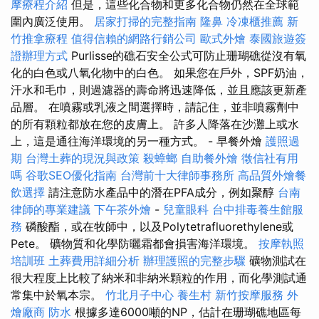
摩療程介紹
但是，這些化合物和更多化合物仍然在全球範
圍內廣泛使用。
居家打掃的完整指南
隆鼻
冷凍櫃推薦
新
竹推拿療程
值得信賴的網路行銷公司
歐式外燴
泰國旅遊簽
證辦理方式
Purlisse的礁石安全公式可防止珊瑚礁從沒有氧
化的白色或八氧化物中的白色。 如果您在戶外，SPF奶油，
汗水和毛巾，則過濾器的壽命將迅速降低，並且應該更新產
品層。 在噴霧或乳液之間選擇時，請記住，並非噴霧劑中
的所有顆粒都放在您的皮膚上。 許多人降落在沙灘上或水
上，這是通往海洋環境的另一種方式。 - 早餐外燴
護照過
期
台灣土葬的現況與政策
殺蟑螂
自助餐外燴
徵信社有用
嗎
谷歌SEO優化指南
台灣前十大律師事務所
高品質外燴餐
飲選擇
請注意防水產品中的潛在PFA成分，例如聚醇
台南
律師的專業建議
下午茶外燴
-
兒童眼科
台中排毒養生館服
務
磷酸酯，或在牧師中，以及Polytetrafluorethylene或
Pete。 礦物質和化學防曬霜都會損害海洋環境。
按摩執照
培訓班
土葬費用詳細分析
辦理護照的完整步驟
礦物測試在
很大程度上比較了納米和非納米顆粒的作用，而化學測試通
常集中於氧本宗。
竹北月子中心
養生村
新竹按摩服務
外
燴廠商
防水
根據多達6000噸的NP，估計在珊瑚礁地區每