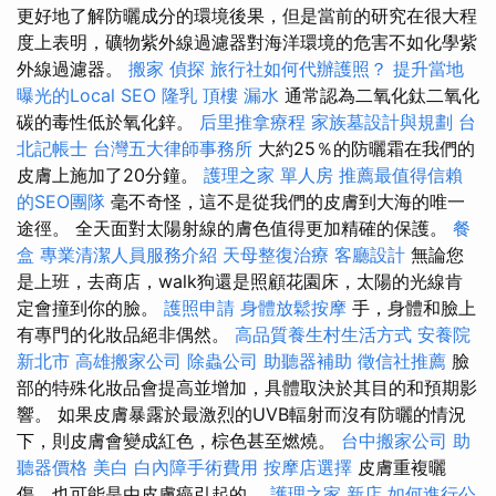
更好地了解防曬成分的環境後果，但是當前的研究在很大程
度上表明，礦物紫外線過濾器對海洋環境的危害不如化學紫
外線過濾器。
搬家
偵探
旅行社如何代辦護照？
提升當地
曝光的Local SEO
隆乳
頂樓 漏水
通常認為二氧化鈦二氧化
碳的毒性低於氧化鋅。
后里推拿療程
家族墓設計與規劃
台
北記帳士
台灣五大律師事務所
大約25％的防曬霜在我們的
皮膚上施加了20分鐘。
護理之家 單人房
推薦最值得信賴
的SEO團隊
毫不奇怪，這不是從我們的皮膚到大海的唯一
途徑。 全天面對太陽射線的膚色值得更加精確的保護。
餐
盒
專業清潔人員服務介紹
天母整復治療
客廳設計
無論您
是上班，去商店，walk狗還是照顧花園床，太陽的光線肯
定會撞到你的臉。
護照申請
身體放鬆按摩
手，身體和臉上
有專門的化妝品絕非偶然。
高品質養生村生活方式
安養院
新北市
高雄搬家公司
除蟲公司
助聽器補助
徵信社推薦
臉
部的特殊化妝品會提高並增加，具體取決於其目的和預期影
響。 如果皮膚暴露於最激烈的UVB輻射而沒有防曬的情況
下，則皮膚會變成紅色，棕色甚至燃燒。
台中搬家公司
助
聽器價格
美白
白內障手術費用
按摩店選擇
皮膚重複曬
傷，也可能是由皮膚癌引起的。
護理之家 新店
如何進行公