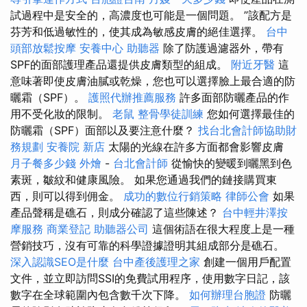
試過程中是安全的，高濃度也可能是一個問題。 ”該配方是
芬芳和低過敏性的，使其成為敏感皮膚的絕佳選擇。
台中
頭部放鬆按摩
安養中心
助聽器
除了防護過濾器外，帶有
SPF的面部護理產品還提供皮膚類型的組成。
附近牙醫
這
意味著即使皮膚油膩或乾燥，您也可以選擇臉上最合適的防
曬霜（SPF）。
護照代辦推薦服務
許多面部防曬產品的作
用不受化妝的限制。
老鼠
整骨學徒訓練
您如何選擇最佳的
防曬霜（SPF）面部以及要注意什麼？
找台北會計師協助財
務規劃
安養院 新店
太陽的光線在許多方面都會影響皮膚
月子餐多少錢
外燴
-
台北會計師
從愉快的變暖到曬黑到色
素斑，皺紋和健康風險。 如果您通過我們的鏈接購買東
西，則可以得到佣金。
成功的數位行銷策略
律師公會
如果
產品聲稱是礁石，則成分確認了這些陳述？
台中輕井澤按
摩服務
商業登記
助聽器公司
這個術語在很大程度上是一種
營銷技巧，沒有可靠的科學證據證明其組成部分是礁石。
深入認識SEO是什麼
台中產後護理之家
創建一個用戶配置
文件，並立即訪問SSI的免費試用程序，使用數字日記，該
數字在全球範圍內包含數千次下降。
如何辦理台胞證
防曬