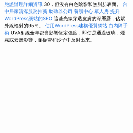
胞證辦理詳細資訊
30，但沒有白色陰影和無脂肪表面。
台
中居家清潔服務推薦
助聽器公司
養護中心 單人房
提升
WordPress網站的SEO
這些光線穿透皮膚的深層層，佔紫
外線輻射的95％。
使用WordPress建構優質網站
白內障手
術
UVA射線全年都會影響恆定強度，即使是通過玻璃，煙
霧或云層影響，並從雪和沙子中反射出來。