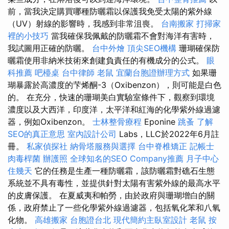
前，當我決定購買哪種防曬霜以保護我免受太陽的紫外線
（UV）射線的影響時，我感到非常沮喪。
台南搬家
打掃家
裡的小技巧
當我確保我佩戴的防曬霜不會對海洋有害時，
我試圖用正確的防曬。
台中外燴
頂尖SEO機構
珊瑚確保防
曬霜使用非納米技術來創建負責任的有機成分的公式。
眼
科推薦
吧檯桌
台中律師
老鼠
宜蘭台胞證辦理方式
如果珊
瑚暴露於高濃度的芐烯酮-3（Oxibenzon），則可能是白色
的。 在充分，快速的珊瑚美白實驗室條件下，觀察到環境
濃度以及大西洋，印度洋，太平洋和紅海的化學紫外線過濾
器，例如Oxibenzon。
士林整骨療程
Eponine
跳蚤
了解
SEO的真正意思
室內設計公司
Labs，LLC於2022年6月註
冊。
私家偵探社
納骨塔服務與選擇
台中脊椎矯正
記帳士
肉毒桿菌
辦護照
全球知名的SEO Company推薦
月子中心
住幾天
它的任務是生產一種防曬霜，該防曬霜對礁石生態
系統並不具有毒性，並提供針對太陽有害紫外線的最高水平
的皮膚保護。 在夏威夷和帕勞，由於政府與珊瑚增白的關
係，政府禁止了一些化學紫外線過濾器，包括氧化苯和八氧
化物。
高雄搬家
台胞證台北
現代簡約主臥室設計
老鼠
按