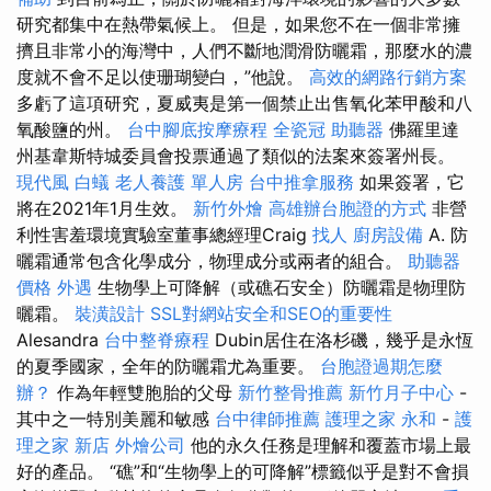
研究都集中在熱帶氣候上。 但是，如果您不在一個非常擁
擠且非常小的海灣中，人們不斷地潤滑防曬霜，那麼水的濃
度就不會不足以使珊瑚變白，”他說。
高效的網路行銷方案
多虧了這項研究，夏威夷是第一個禁止出售氧化苯甲酸和八
氧酸鹽的州。
台中腳底按摩療程
全瓷冠
助聽器
佛羅里達
州基韋斯特城委員會投票通過了類似的法案來簽署州長。
現代風
白蟻
老人養護 單人房
台中推拿服務
如果簽署，它
將在2021年1月生效。
新竹外燴
高雄辦台胞證的方式
非營
利性害羞環境實驗室董事總經理Craig
找人
廚房設備
A. 防
曬霜通常包含化學成分，物理成分或兩者的組合。
助聽器
價格
外遇
生物學上可降解（或礁石安全）防曬霜是物理防
曬霜。
裝潢設計
SSL對網站安全和SEO的重要性
Alesandra
台中整脊療程
Dubin居住在洛杉磯，幾乎是永恆
的夏季國家，全年的防曬霜尤為重要。
台胞證過期怎麼
辦？
作為年輕雙胞胎的父母
新竹整骨推薦
新竹月子中心
-
其中之一特別美麗和敏感
台中律師推薦
護理之家 永和
-
護
理之家 新店
外燴公司
他的永久任務是理解和覆蓋市場上最
好的產品。 “礁”和“生物學上的可降解”標籤似乎是對不會損