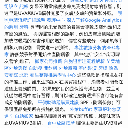
司設立
記帳
如果不適當保護皮膚免受太陽射線的影響，則
遲早是UVA和UVB輻射克服了皮膚/皮膚的質量和外觀。
護
照申請流程詳細說明
養護中心
深入了解Google Analytics
的應用
牙科
長時間的未受保護的暴露會導致皮膚灼熱和皮
膚癌的風險。 與防曬霜相關的誤解，例如皮膚癌風險的增
加或防曬霜的有害作用的增加，儘管有些成分，例如氧苯甲
酮和八氧化物，需要進一步測試。
專注數據分析的SEO專
家
許多競爭對手開始生產防曬霜，其中包括“安全”或“珊瑚
友善”的礁石。
搬家公司推薦
台胞證辦理流程解析
苗栗地
區外燴選擇
自助餐
開飲機
外燴廠商
室內裝潢
牙橋
除蟲
安養院 北部
養生整復推廣學習中心
這些條款是指環境友好
的準備工作，如果生態認可在購買議程中，消費者可能會在
道德上義務購買。 如果您的目的是保護海洋生物，並且可
以從防曬霜中進行選擇，則可以確定您將選擇不含可能有害
成分的防曬霜。
平價助聽器購買建議
SPF（防曬係數）可
保護產品免受所有措施的陽光。
外燴buffet
家事服務怎麼
選？
自助搬家
如果防曬霜具有“寬光譜”標籤，則意味著防
止UVA和UVB射線。
台中放鬆按摩
曬傷主要是由UVB引起