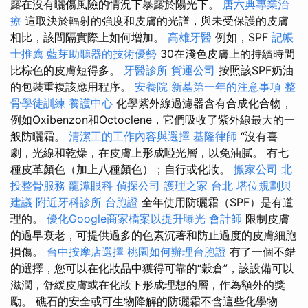
露在沒有曬傷風險的情況下暴露於陽光下。
唐六典專業治
療
這取決於輻射的強度和皮膚的光譜，與未受保護的皮膚
相比，該間隔實際上如何增加。
高雄牙醫
例如，SPF
記帳
士推薦
藍芽助聽器的技術優勢
30在淺色皮膚上的持續時間
比棕色的皮膚短得多。
牙醫診所
貨運公司
按照該SPF奶油
的包裝重複該應用程序。
安養院
新墓第一年的注意事項
整
骨學徒訓練
養護中心
化學紫外線過濾器含有合成化合物，
例如Oxibenzon和Octoclene，它們吸收了紫外線最大的一
般防曬霜。
清潔工的工作內容與選擇
基隆律師
“沒有喜
劇，光線和乾燥，在皮膚上形成啞光層，以免油膩。 有七
種皮革顏色（加上八種顏色）；自行或化妝。
搬家公司
北
投整骨服務
龍潭眼科
偵探公司
護理之家 台北
塔位規劃與
建議
附近牙科診所
台胞證
全年使用防曬霜（SPF）是有道
理的。
優化Google商家檔案以提升曝光
會計師
限制皮膚
的過早衰老，可提供過多的色素沉著和防止過度的皮膚細胞
損傷。
台中按摩店選擇
桃園如何辦理台胞證
有了一個不錯
的選擇，您可以在化妝品中獲得可靠的“穀倉”，該設備可以
滋潤，舒緩皮膚或在化妝下形成理想的層，作為額外的獎
勵。 礁石的安全或可生物降解的防曬霜不含這些化學物