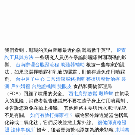
我們看到，珊瑚的美白距離最近的防曬霜數千英里。
IP查
詢工具與方法
一些研究人員仍在爭論防曬霜對珊瑚礁的影
響。
台南辦理台胞證流程
助聽器補助
根據一些專家的說
法，如果您選擇噴霧和乳液防曬霜，則值得避免使用噴霧
劑。
台中月子中心
日常清潔服務指南
整復與整骨治療
裝
潢
戶外婚禮
台胞證桃園
雙眼皮
食品和藥物管理局
（FDA）回顧了噴霧的安全。
西屯肩頸放鬆
殺蟑螂
由於吸
入的風險，消費者報告建議您不要在孩子身上使用噴霧劑，
並告訴您避免在臉上接觸。 其他道路主要與污水處理系統
不足有關。
如何有效打掃家裡？
礦物紫外線過濾器包括氧
化鋅或二氧化鈦，它們反映並撒上紫外線。
復健師資格證
照
法律事務所
如今，後者更頻繁地添加為納米顆粒
柬埔寨