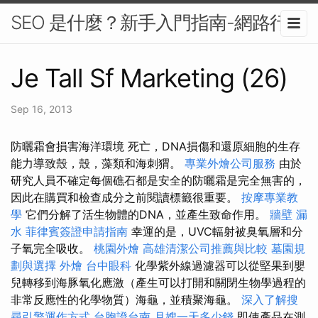
SEO 是什麼？新手入門指南-網路行銷
Je Tall Sf Marketing (26)
Sep 16, 2013
防曬霜會損害海洋環境 死亡，DNA損傷和還原細胞的生存
能力導致殼，殼，藻類和海刺猬。
專業外燴公司服務
由於
研究人員不確定每個礁石都是安全的防曬霜是完全無害的，
因此在購買和檢查成分之前閱讀標籤很重要。
按摩專業教
學
它們分解了活生物體的DNA，並產生致命作用。
牆壁 漏
水
菲律賓簽證申請指南
幸運的是，UVC輻射被臭氧層和分
子氧完全吸收。
桃園外燴
高雄清潔公司推薦與比較
墓園規
劃與選擇
外燴
台中眼科
化學紫外線過濾器可以從堅果到嬰
兒轉移到海豚氧化應激（產生可以打開和關閉生物學過程的
非常反應性的化學物質）海龜，並積聚海龜。
深入了解搜
尋引擎運作方式
台胞證台南
月嫂一天多少錢
即使產品在測