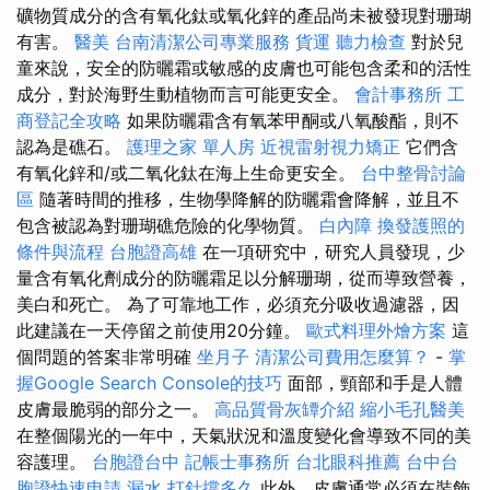
礦物質成分的含有氧化鈦或氧化鋅的產品尚未被發現對珊瑚
有害。
醫美
台南清潔公司專業服務
貨運
聽力檢查
對於兒
童來說，安全的防曬霜或敏感的皮膚也可能包含柔和的活性
成分，對於海野生動植物而言可能更安全。
會計事務所
工
商登記全攻略
如果防曬霜含有氧苯甲酮或八氧酸酯，則不
認為是礁石。
護理之家 單人房
近視雷射視力矯正
它們含
有氧化鋅和/或二氧化鈦在海上生命更安全。
台中整骨討論
區
隨著時間的推移，生物學降解的防曬霜會降解，並且不
包含被認為對珊瑚礁危險的化學物質。
白內障
換發護照的
條件與流程
台胞證高雄
在一項研究中，研究人員發現，少
量含有氧化劑成分的防曬霜足以分解珊瑚，從而導致營養，
美白和死亡。 為了可靠地工作，必須充分吸收過濾器，因
此建議在一天停留之前使用20分鐘。
歐式料理外燴方案
這
個問題的答案非常明確
坐月子
清潔公司費用怎麼算？
-
掌
握Google Search Console的技巧
面部，頸部和手是人體
皮膚最脆弱的部分之一。
高品質骨灰罈介紹
縮小毛孔醫美
在整個陽光的一年中，天氣狀況和溫度變化會導致不同的美
容護理。
台胞證台中
記帳士事務所
台北眼科推薦
台中台
胞證快速申請
漏水 打針撐多久
此外，皮膚通常必須在裝飾