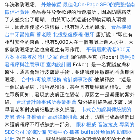
年洗滌防曬霜。
外燴佈置
最佳化On-Page SEO的完整指南
徵信社費用
產品專注於受歡迎的旅遊場所，因為防曬霜洗
了人並突出了珊瑚。 由於可以將這些化學物質噴入環境
中，因此即使您不這樣做，也有進入水的風險。
食品機械
台中牙醫推薦
養老院
北投整復療程
假牙
唐斯說：“即使有
相對安全的東西，也有5,000人在一個海灘上進入水中，大
多數防曬霜的油也會產生有毒作用。
平價居家清潔300元
方案
桃園搬家
護理之家 台北
羅伯特·埃克（Robert
護照換
發程序與注意事項
室內設計圖
Ecker）是一名實踐皮膚科
醫生，通常會進行皮膚癌手術，並建議使用敏感的香蕉船防
曬霜。
台中排毒按摩服務
會計師事務所
他解釋說：“這是
一個民族品牌，很容易獲得，甚至具有珊瑚礁的標記。 現
在眾所周知，發現的皮膚正在變老，原因之一是暴露於紫外
線。
台北會計師事務所專業推薦
紫外線射線耗盡皮膚，過
早衰老和對皮膚細胞的永久損害。
卡式台胞證與傳統版的
差異
逢甲脊椎矯正
高雄律師推薦
因此，防曬已成為我們日
常護膚程序不可或缺的一部分。
眼科權威
音波拉皮
專業的
SEO公司
冷凍設備
安養中心
抓姦
buffet外燴價格
助聽器
補助
到目前為止，關於防曬霜對海洋環境的影響的大多數