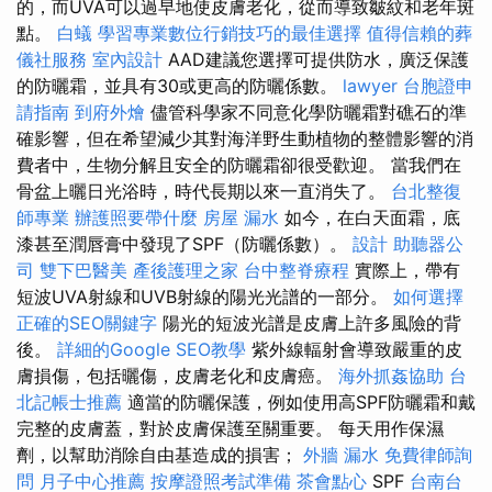
的，而UVA可以過早地使皮膚老化，從而導致皺紋和老年斑
點。
白蟻
學習專業數位行銷技巧的最佳選擇
值得信賴的葬
儀社服務
室內設計
AAD建議您選擇可提供防水，廣泛保護
的防曬霜，並具有30或更高的防曬係數。
lawyer
台胞證申
請指南
到府外燴
儘管科學家不同意化學防曬霜對礁石的準
確影響，但在希望減少其對海洋野生動植物的整體影響的消
費者中，生物分解且安全的防曬霜卻很受歡迎。 當我們在
骨盆上曬日光浴時，時代長期以來一直消失了。
台北整復
師專業
辦護照要帶什麼
房屋 漏水
如今，在白天面霜，底
漆甚至潤唇膏中發現了SPF（防曬係數）。
設計
助聽器公
司
雙下巴醫美
產後護理之家
台中整脊療程
實際上，帶有
短波UVA射線和UVB射線的陽光光譜的一部分。
如何選擇
正確的SEO關鍵字
陽光的短波光譜是皮膚上許多風險的背
後。
詳細的Google SEO教學
紫外線輻射會導致嚴重的皮
膚損傷，包括曬傷，皮膚老化和皮膚癌。
海外抓姦協助
台
北記帳士推薦
適當的防曬保護，例如使用高SPF防曬霜和戴
完整的皮膚蓋，對於皮膚保護至關重要。 每天用作保濕
劑，以幫助消除自由基造成的損害；
外牆 漏水
免費律師詢
問
月子中心推薦
按摩證照考試準備
茶會點心
SPF
台南台