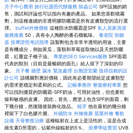
月子中心費用
旅行社護照代辦服務
除蟲公司
SPF設施的銷
售，測試和評論也可以指向有趣的產品。 如果您喜歡噴霧
劑，則這種連續的非透明膠防曬霜是所有皮膚類型的流行選
擇。
buffet外燴價格
這種防水防曬霜是SPF
私人居家清潔
服務推薦
50，具有令人陶醉的番石榴氣味。
養老院
助聽
器
按摩證照考試指導
該製劑包含非常半透明的用途，主要
是有機成分，例如黃瓜，藻類和草莓提取物以及天然防曬
霜，紅覆盆子種子油。
專業的SEO Services服務
SPF面霜
代表的類別（目前是最暢銷的面孔）給人留下了深刻的印
象。
月子餐
牆壁 漏水 緊急處理
台胞證宜蘭
值得信賴的設
計公司
該構圖對應於價格，因此有必要期望給定皮膚類型
的需求更穩定和柔和的公式。
記帳事務所
整復療程專業
您
可以找到優質的防曬霜-SPF奶油，可用於油性，但也要乾
燥和敏感的皮膚。 因此，首先，應塗上包含SPF的面霜，剩
下幾分鐘，然後隨後裝飾化妝品。
植牙
他在最初的幾分鐘
裡留下了白色膠片層。
外牆防水
外燴推薦
苗栗外燴
餐飲
設備
天母整復治療
這種輻射在上皮上是活性的，這是合成
維生素D所需的，佔紫外線輻射的5％。
按摩學徒實習
UVB