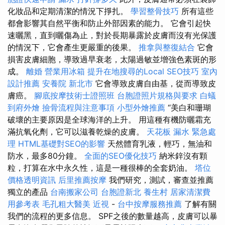
化妝品和定期清潔的情況下掙扎。
學習整骨技巧
所有這些
都會影響其自然平衡和防止外部因素的能力。 它會引起快
速曬黑，直到曬傷為止，對於長期暴露於皮膚而沒有光保護
的情況下，它會產生更嚴重的後果。
推拿與整復結合
它會
損害皮膚細胞，導致過早衰老，太陽過敏並增強色素斑的形
成。
離婚
營業用冰箱
提升在地搜尋的Local SEO技巧
室內
設計推薦
安養院 新北市
它會導致皮膚自由基，從而導致皮
膚癌。
腳底按摩技術士證照班
台胞證照片規格與要求
白蟻
到府外燴
撿骨流程與注意事項
小型外燴推薦
“美白和珊瑚
破壞的主要原因是全球海洋的上升。 用這種有機防曬霜充
滿抗氧化劑，它可以滋養乾燥的皮膚。
天花板 漏水 緊急處
理
HTML基礎對SEO的影響
天然體育乳液，輕巧，無油和
防水，最多80分鐘。
全面的SEO優化技巧
納米鋅沒有顆
粒，打算在水中永久性，這是一種很棒的全套奶油。
塔位
價格透明資訊
后里推薦按摩
我們研究，測試，審查並推薦
獨立的產品
台南搬家公司
台胞證新北
養生村
居家清潔費
用參考表
毛孔粗大醫美
近視
-
台中按摩服務推薦
了解有關
我們的流程的更多信息。 SPF之後的數量越高，皮膚可以暴