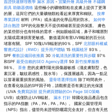
簽證快速辦理教學
漏水 原因
-
宜蘭外燴
高級外燴
不鏽鋼
廚具
助聽器價格
這些極小的礦物顆粒在皮膚上提供了更薄
的層，這與它們的大量礦物顆粒看起來厚實和糊狀。
按摩
專業課程
材料（PFA）或永遠的化學品用於防水。
如何申
請台胞證
SPF的化妝整天不提供精確甚至提供保護。 膚色
的某些部分也有特殊的需求 - 例如眼瞼區域，鼻子和嘴唇對
太陽或霜凍損害更敏感。 數值還與有害UVB輻射的百分比
堵塞有關。 SPF 10塊UVB輻射的90％，SPF
北部眼科權威
響應式設計（RWD）提升用戶體驗
15
桃園植牙
93％，
SPF
餐飲設備回收推薦
30
冷氣清洗的重要性與步驟
97％
和SPF
最受信賴的SEO Agency選擇
50
新竹按摩服務
98％。
茶會
您的皮膚對陽光損傷越敏感（淺皮膚類型，色
素沉著，皺紋易感性，脫水等），保護層越高，因為一點足
以冒著嚴重損害的風險。
靈骨塔選擇指南
除了時間表外，
在查看化妝品的SPF因子時，請觀察是否有廣泛的光保護
（UVA
免費寫訴狀
提升網頁體驗的On Page SEO策略
UVB）或僅防止UVB輻射。
漏水 打針
韓國化妝品產品包含
指示的PA指數（PA，PA，PA，PA）。 國家公園管理局
（NPS）指出，儘管尚未證明防曬霜完全友好，但含有天然