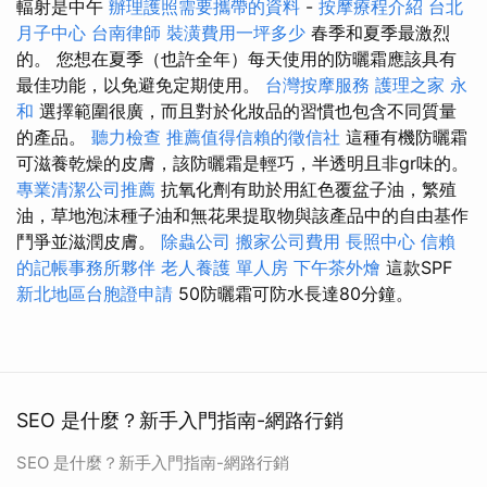
輻射是中午
辦理護照需要攜帶的資料
-
按摩療程介紹
台北
月子中心
台南律師
裝潢費用一坪多少
春季和夏季最激烈
的。 您想在夏季（也許全年）每天使用的防曬霜應該具有
最佳功能，以免避免定期使用。
台灣按摩服務
護理之家 永
和
選擇範圍很廣，而且對於化妝品的習慣也包含不同質量
的產品。
聽力檢查
推薦值得信賴的徵信社
這種有機防曬霜
可滋養乾燥的皮膚，該防曬霜是輕巧，半透明且非gr味的。
專業清潔公司推薦
抗氧化劑有助於用紅色覆盆子油，繁殖
油，草地泡沫種子油和無花果提取物與該產品中的自由基作
鬥爭並滋潤皮膚。
除蟲公司
搬家公司費用
長照中心
信賴
的記帳事務所夥伴
老人養護 單人房
下午茶外燴
這款SPF
新北地區台胞證申請
50防曬霜可防水長達80分鐘。
SEO 是什麼？新手入門指南-網路行銷
SEO 是什麼？新手入門指南-網路行銷