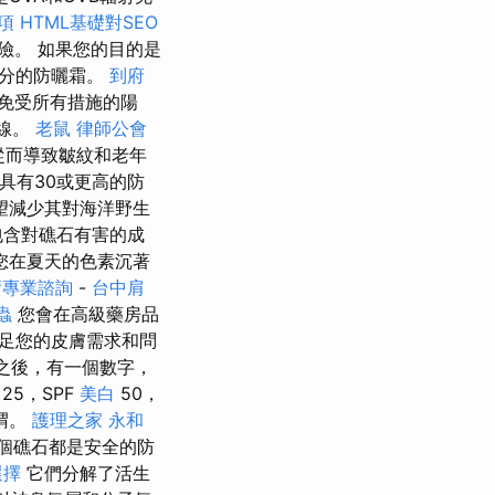
項
HTML基礎對SEO
險。 如果您的目的是
成分的防曬霜。
到府
品免受所有措施的陽
射線。
老鼠
律師公會
從而導致皺紋和老年
具有30或更高的防
望減少其對海洋野生
包含對礁石有害的成
您在夏天的色素沉著
賣專業諮詢
-
台中肩
蟲
您會在高級藥房品
足您的皮膚需求和問
F之後，有一個數字，
25，SPF
美白
50，
猬。
護理之家 永和
個礁石都是安全的防
選擇
它們分解了活生