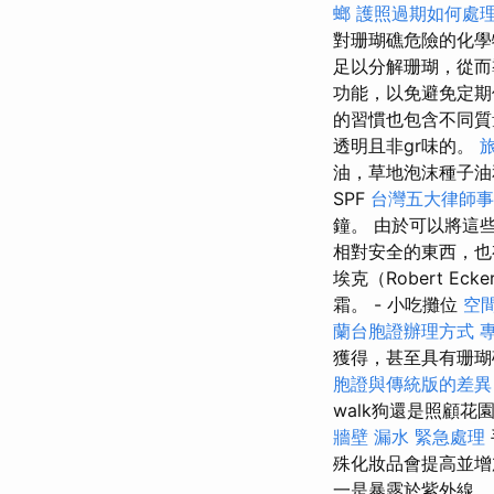
螂
護照過期如何處
對珊瑚礁危險的化
足以分解珊瑚，從而
功能，以免避免定
的習慣也包含不同
透明且非gr味的。
油，草地泡沫種子油
SPF
台灣五大律師事
鐘。 由於可以將這
相對安全的東西，也
埃克（Robert 
霜。 - 小吃攤位
空
蘭台胞證辦理方式
獲得，甚至具有珊瑚
胞證與傳統版的差
walk狗還是照顧
牆壁 漏水 緊急處理
殊化妝品會提高並增
一是暴露於紫外線