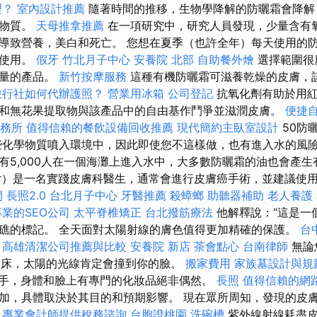
理？
室內設計推薦
隨著時間的推移，生物學降解的防曬霜會降解
學物質。
天母推拿推薦
在一項研究中，研究人員發現，少量含有
導致營養，美白和死亡。 您想在夏季（也許全年）每天使用的
期使用。
假牙
竹北月子中心
安養院 北部
自助餐外燴
選擇範圍很
質量的產品。
新竹按摩服務
這種有機防曬霜可滋養乾燥的皮膚，
旅行社如何代辦護照？
營業用冰箱
公司登記
抗氧化劑有助於用紅
和無花果提取物與該產品中的自由基作鬥爭並滋潤皮膚。
便捷
務所
值得信賴的餐飲設備回收推薦
現代簡約主臥室設計
50防
些化學物質噴入環境中，因此即使您不這樣做，也有進入水的風險
有5,000人在一個海灘上進入水中，大多數防曬霜的油也會產生有
Ecker）是一名實踐皮膚科醫生，通常會進行皮膚癌手術，並建議
間
長照2.0
台北月子中心
牙醫推薦
殺蟑螂
助聽器補助
老人養護
專業的SEO公司
太平脊椎矯正
台北撥筋療法
他解釋說：“這是一
礁的標記。 全天面對太陽射線的膚色值得更加精確的保護。
台
異
高雄清潔公司推薦與比較
安養院 新店
茶會點心
台南律師
無論
花園床，太陽的光線肯定會撞到你的臉。
搬家費用
家族墓設計與規
手，身體和臉上有專門的化妝品絕非偶然。
長照
值得信賴的網
加，具體取決於其目的和預期影響。 現在眾所周知，發現的皮
。
專業會計師提供稅務諮詢
台胞證桃園
洗碗槽
紫外線射線耗盡皮