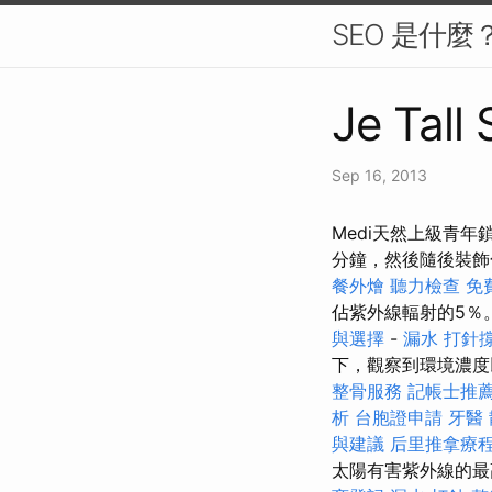
SEO 是什
Je Tall
Sep 16, 2013
Medi天然上級青年鎖
分鐘，然後隨後裝
餐外燴
聽力檢查
免
佔紫外線輻射的5％
與選擇
-
漏水 打針
下，觀察到環境濃度
整骨服務
記帳士推
析
台胞證申請
牙醫
與建議
后里推拿療
太陽有害紫外線的最