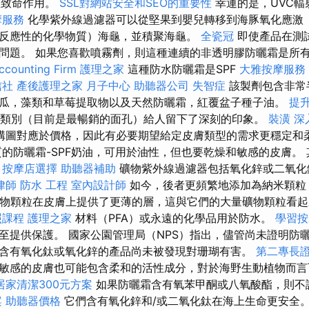
生致命作用。
SSL對網站安全和SEO的重要性
幸運的是，UVC輻
摩服務
化學紫外線過濾器可以從堅果到嬰兒轉移到海豚氧化應激
反應性的化學物質）海龜，並積聚海龜。
全瓷冠
即使產品在測
問題。 如果您喜歡噴霧劑，則這種連續的非透明膠防曬霜是所
unting Firm
護理之家
這種防水防曬霜是SPF
大雅按摩服務
信社
產後護理之家 月子中心
助聽器公司
失智症
該製劑包含非常
瓜，藻類和草莓提取物以及天然防曬霜，紅覆盆子種子油。
提升
的類別（目前是最暢銷的面孔）給人留下了深刻的印象。
裝潢
深
構圖對應於價格，因此有必要期望給定皮膚類型的需求更穩定和
的防曬霜-SPF奶油，可用於油性，但也要乾燥和敏感的皮膚。
。
按摩店選擇
助聽器補助
礦物紫外線過濾器包括氧化鋅或二氧化
律師
防水 工程
室內設計師
如今，後者更頻繁地添加為納米顆
礦物顆粒在皮膚上提供了更薄的層，這與它們的大量礦物顆粒看
照課程
護理之家
材料（PFA）或永遠的化學品用於防水。
學習
至提供保護。 國家公園管理局（NPS）指出，儘管尚未證明防
含有氧化鈦或氧化鋅的產品尚未被發現對珊瑚有害。
第二專長
敏感的皮膚也可能包含柔和的活性成分，對於海野生動植物而
居家清潔300元方案
如果防曬霜含有氧苯甲酮或八氧酸酯，則不
案
助聽器價格
它們含有氧化鋅和/或二氧化鈦在海上生命更安全