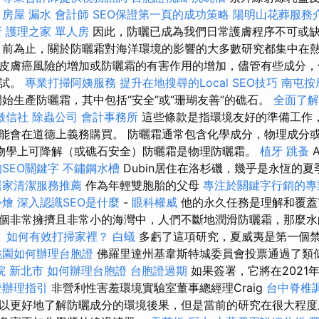
。
房屋 漏水
會計師
SEO保證第一頁的成功策略
陽明山花葬服務
所
護理之家 單人房
因此，防曬已成為我們日常護膚程序不可或
前為止，關於防曬霜對海洋環境的影響的大多數研究都集中在熱
皮膚癌風險的增加或防曬霜的有害作用的增加，儘管有些成分，
測試。
專業打掃阿姨服務
提升在地搜尋的Local SEO技巧
南屯按
始生產防曬霜，其中包括“安全”或“珊瑚友善”的礁石。
全面了解
徵信社
除蟲公司
會計事務所
這些條款是指環境友好的準備工作
能會在道德上義務購買。 防曬霜通常包含化學成分，物理成分
物學上可降解（或礁石安全）防曬霜是物理防曬霜。
植牙
跳蚤
A
SEO關鍵字
不鏽鋼水槽
Dubin居住在洛杉磯，幾乎是永恆的
居家清潔服務推薦
作為年輕雙胞胎的父母
專注於關鍵字行銷的專
外燴
深入認識SEO是什麼
-
眼科權威
他的永久任務是理解和覆蓋
個非常擁擠且非常小的海灣中，人們不斷地潤滑防曬霜，那麼水
。
如何有效打掃家裡？
白蟻
多虧了這項研究，夏威夷是第一個
桃園如何辦理台胞證
佛羅里達州基韋斯特城委員會投票通過了類
院 新北市
如何辦理台胞證
台胞證過期
如果簽署，它將在2021
證辦理指引
非營利性害羞環境實驗室董事總經理Craig
台中脊椎
以更好地了解防曬成分的環境後果，但是當前的研究在很大程度