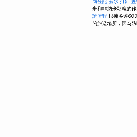
商登記
漏水 打針
整
米和非納米顆粒的作
證流程
根據多達60
的旅遊場所，因為防