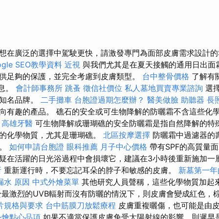
想在廣泛的選擇中駕駛更快，請激發專門為面部皮膚需求設計的SP
gle SEO教學資料
近視
與我們尤其是在夏天接觸的通用日出面
供足夠的保護，並完全考慮到皮膚類型。
台中整骨價格
了解有
信息。
會計師事務所
跳蚤
徵信社價位
私人墓地買賣專業諮詢
選擇
的知名品牌。
二手攤車
台胞證過期怎麼辦？
醫美做臉
助聽器
長
向有趣的產品。 礁石的安全或可生物降解的防曬霜不含這些化
。
高雄牙醫
可生物降解或珊瑚礁的安全防曬霜是指自然降解的特
害的化學物質，尤其是珊瑚礁。
北區按摩選擇
防曬霜中過濾器的
低。
如何申請台胞證
眼科推薦
月子中心價格
帶有SPF的高質量
疑在活躍的日光浴過程中會損壞它，建議在3小時後重新施加一
所
重新運行時，不要忘記耳朵的脖子和敏感的皮膚。
新墓第一年
漏水 原因
中式外燴菜單
其他研究人員聲稱，這些化學物質加起
於最激烈的UVB輻射而沒有防曬的情況下，則皮膚會變成紅色，
片規格與要求
台中筋膜刀放鬆療程
皮膚重複曬傷，也可能是由
外燴點心品項
如果不適當保護皮膚免受太陽射線的影響，則遲早是