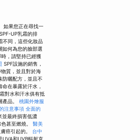
如果您正在尋找一
F-UP乳霜的排
霜不同，這些化妝品
關如何為您的臉部選
時，請堅持已經獲
照
SPF設施的銷售，
學物質，並且對於海
殊防曬配方，並且不
壽命在暴露於汗水，
面霜對水和汗水俱有抵
層產品。
桃園外燴服
的注意事項
全面的
來並最終損害低濃
棕色甚至燃燒。
醫美
皮膚癌引起的。
台中
UVA和UVB輻射克