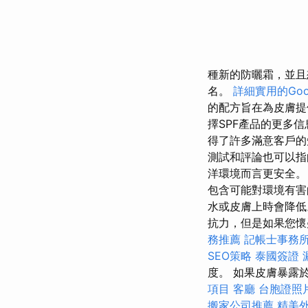
種新的防曬霜，並且
名。
詳細實用的Goo
的配方旨在為皮膚提
擇SPF產品的更多
得了許多滿意客戶
測試和評論也可以指
洋環境而言更安全
包含可能對環境有
水或皮膚上時會降
抗力，但是如果您懷
務推薦
記帳士事務
SEO策略
泰國簽證
度。 如果皮膚暴露
項目
客廳
台胞證照
搬家公司推薦
精美