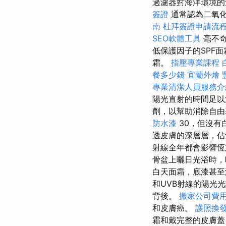
過濾器對海洋環境
簽證
通常認為二氧
南
杜拜簽證申請流
SEO軟體工具
毫不奇
低保護因子的SPF
霜。
指壓專業課程
餐多少錢
宜蘭外燴
專業清潔人員服務
陽光直射的時間足以
劑，以幫助消除自
防水漆
30，但沒有
透皮膚的深層層，佔
射線全年都會影響恆
骨盆上曬日光浴時
白天面霜，底漆甚至
和UVB射線的陽光
背後。
搬家公司費用p
和皮膚癌。
護照換
霜和戴完整的皮膚蓋