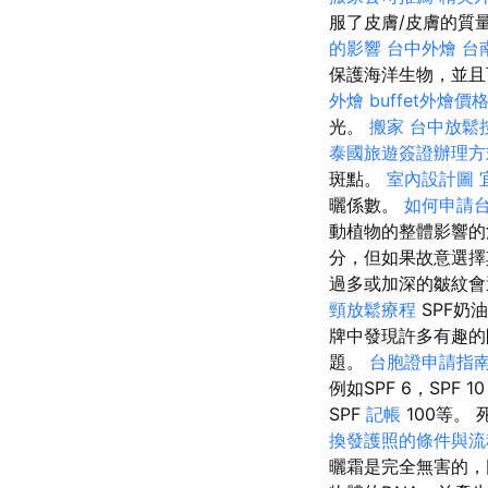
服了皮膚/皮膚的質
的影響
台中外燴
台
保護海洋生物，並且
外燴
buffet外燴價
光。
搬家
台中放鬆
泰國旅遊簽證辦理
斑點。
室內設計圖
曬係數。
如何申請
動植物的整體影響的
分，但如果故意選擇
過多或加深的皺紋
頸放鬆療程
SPF奶
牌中發現許多有趣的
題。
台胞證申請指
例如SPF 6，SPF 1
SPF
記帳
100等。
換發護照的條件與流
曬霜是完全無害的，