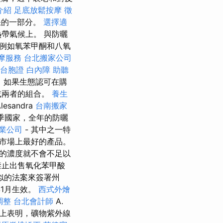
介紹
足底放鬆按摩
徵
缺的一部分。
選擇適
帶氣候上。 與防曬
例如氧苯甲酮和八氧
摩服務
台北搬家公司
台胞證
白內障
助聽
，如果生態認可在購
或兩者的組合。
養生
lesandra
台南搬家
夏季國家，全年的防曬
業公司
- 其中之一特
市場上最好的產品。
的濃度就不會不足以
禁止出售氧化苯甲酸
似的法案來簽署州
年1月生效。
西式外燴
調整
台北會計師
A.
上表明，礦物紫外線