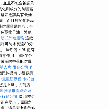
，並且不包含被認為
氧化劑成分的防曬霜
防曬霜應該具有最佳
廣，而且對於化妝品
該防曬霜是輕巧，半
色覆盆子油，繁殖
自助式外燴服務
這款
曬霜可防水長達80分
。 唐斯說：“即使有
毒作用。 羅伯特·
使用敏感的香蕉船防曬
 單人房
徵信公司
宜
個民族品牌，很容易
中抓龍筋療程
卡式台
您是上班，去商店，
劃
推拿推薦與介紹
路行銷公司
臉部的特
膚正在變老，原因之
膚，過早衰老和對皮