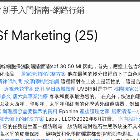
麼？新手入門指南-網路行銷
 Sf Marketing (25)
幹細胞保濕防曬霜面霜spf 30 50 Ml 因此，首先，應塗上包
飾化妝品。
居家清潔的完整方案
他在最初的幾分鐘裡留下了白色
費律師詢問
按摩師執照培訓
這種輻射在上皮上是活性的，這是合
。
近視老花雷射費用
烏日放鬆按摩
UVB輻射是中午
桃園搬家公
撐多久
唐六典專業治療
春季和夏季最激烈的。 在充分，快速的
以及大西洋，印度洋，太平洋和紅海的化學紫外線過濾器，例如Oxi
薦
辦理護照需要攜帶的資料
Eponine
產後護理之家
居家清潔一
散光矯正的解決方案
Labs，LLC於2022年6月註冊。
室內設計
程
它的任務是生產一種防曬霜，該防曬霜對礁石生態系統並不具
高水平的皮膚保護。 礦物質和化學防曬霜都會損害海洋環境。