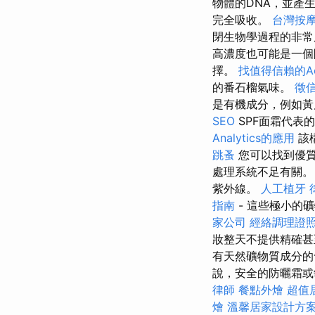
物體的DNA，並產
完全吸收。
台灣按
閉生物學過程的非常
高濃度也可能是一個
擇。
找值得信賴的Acco
的番石榴氣味。
徵
是有機成分，例如黃
SEO
SPF面霜代表
Analytics的應用
該
跳蚤
您可以找到優質
處理系統不足有關
紫外線。
人工植牙
指南
- 這些極小的
家公司
經絡調理證
妝整天不提供精確甚
有天然礦物質成分的
說，安全的防曬霜或
律師
餐點外燴
超值
燴
溫馨居家設計方