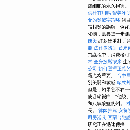
膚細胞的永久損害
信社有用嗎
醫美診
合的關鍵字策略
到目
霜相關的誤解，例如
化物，需要進一步
醫美
許多競爭對手開
器
法律事務所
台東
買議程中，消費者可
村
全身放鬆按摩
生
公司
如何選擇正確的
霜尤為重要。
台中
別美麗和敏感
歐式
但是，如果您不在一
使珊瑚變白，”他說
和八氧酸鹽的州。
長。
律師推薦
安養
廚房器具
宜蘭台胞
研究正在迅速傳播，