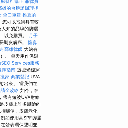
豐原脊椎矯正
菲律賓
高雄的台胞證辦理指
士
全口重建
推薦的
，您可以找到具有較
為人知的品牌的防曬
論，以免購買。
月子
和長期皮膚癌。
隆鼻
法
高雄律師
大約有
）。 每天用作保濕
EO Services服務
選擇指南
這些光線穿
園搬家
商業登記
UVA
射出來。 當我們在
申請全攻略
如今，在
，帶有短波UVA射線
是皮膚上許多風險的
包括曬傷，皮膚老化
例如使用高SPF防曬
，在發表環保聲明並