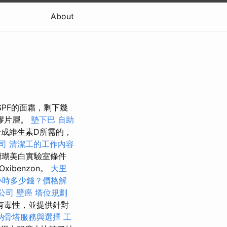
About
含SPF的面霜，剩下幾
膠片層。
墊下巴
自助
成維生素D所需的，
司
清潔工的工作內容
珊瑚美白實驗室條件
benzon。
大里
小時多少錢？價格解
公司
壁癌
塔位規劃
有毒性，並提供針對
納骨塔服務與選擇
工