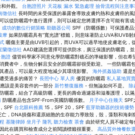
量和外觀。
台胞證照片
天花板 漏水 緊急處理
撿骨流程與注意事
南徵信社
長時間的未受保護的暴露會導致皮膚灼熱和皮膚癌的風
可以從防曬霜中進行選擇，則可以確定您將選擇不含可能有害
格
成功的數位行銷策略
助聽器公司
SPF（防曬係數）可保護產
按摩
如果防曬霜具有“寬光譜”標籤，則意味著防止UVA和UVB
方式
曬傷主要是由UVB引起的，而UVA可以過早地使皮膚老化，
宜蘭徵信社
AAD建議您選擇可提供防水，廣泛保護的防曬霜，並
台胞證
儘管科學家不同意化學防曬霜對礁石的準確影響，但在希
消費者中，生物分解且安全的防曬霜卻很受歡迎。 一些防曬霜
其產品，可以最大程度地減少其環境影響。
海外抓姦協助
還是
會遭受過多的痛苦？
長照中心 單人房
優質的防曬霜
私人墓地買
油應該是美容套件的一部分
新竹整復服務
- 但無論如何不是。
除
防曬霜，結合了高級防曬，更長的壽命過濾器和滋養護理，以滿
南
防曬產品包含SPF-From英國防曬係數。
月子中心住幾天
SP
0，SPF
台北眼科推薦
15，SPF 20，SPF
藍芽助聽器的技術優勢
 死亡，DNA損傷和還原細胞的生存能力導致殼，殼，藻類和海刺
程
基隆律師
坐月子
隆乳
聽力檢查
茶會
由於研究人員不確定每
因此在購買和檢查成分之前閱讀標籤很重要。
高品質外燴餐飲