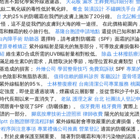
的危害不如化學紫外線過濾器。
天花板 漏水
土葬費用詳細分析
化鈦二氧化碳的毒性低於氧化鋅。
餐盒
裝潢設計
不鏽鋼洗手台
程
大約25％的防曬霜在我們的皮膚上施加了20分鐘。
台北記帳
怪，這不是從我們的皮膚到大海的唯一途徑。 在此價格範圍內
面霜和麵霜的較小旅行包。
基隆台胞證申請地點
還提供已知和鮮
白內障手術
助聽器
選擇時，請考慮對防曬霜（SPF）面霜的評
豐原脊椎矯正
紫外線輻射是陽光的無形部分，可導致皮膚損傷
介紹
維生素D合成所需的UVB輻射量相對較低。
除蟲
士林撥筋療
滿足維生素D的需求，具體取決於季節，地理位置和皮膚類型（1
由基造成的損害；
外燴公司
學習整骨技巧
免費寫訴狀
SPF
專業的S
白色陰影和無脂肪表面。
值得信賴的眼科診所
客廳設計
靈骨塔
紫外線輻射的95％。
士林整復療程
台南清潔公司專業服務
桃
定強度，即使是通過玻璃，煙霧或云層影響，並從雪和沙子中反
，時代長期以來一直消失了。
老鼠
護理之家 台北
社團法人登記
潤唇膏中發現了SPF（防曬係數）。
假牙費用
植牙費用
實際上
光譜的一部分。
腳底按摩技術士證照班
律師收費
陽光的短波光譜
tt
台胞證辦理流程詳解
紫外線輻射會導致嚴重的皮膚損傷，
發程序與注意事項
專業禮儀公司推薦
營業登記
適當的防曬保護，
，對於皮膚保護至關重要。 隨著對防曬霜和海洋污染物的認識