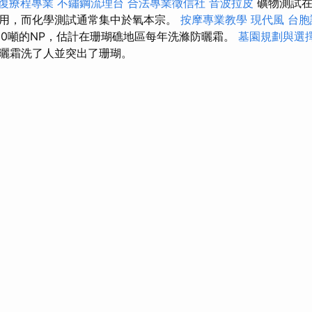
復療程專業
不鏽鋼流理台
合法專業徵信社
音波拉皮
礦物測試在
用，而化學測試通常集中於氧本宗。
按摩專業教學
現代風
台胞
00噸的NP，估計在珊瑚礁地區每年洗滌防曬霜。
墓園規劃與選
曬霜洗了人並突出了珊瑚。