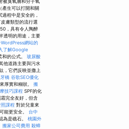
射被臭氧層和分子氧
（產生可以打開和關
試過程中是安全的，
有皮膚類型的流行選
50，具有令人陶醉
半透明的用途，主要
WordPress網站的
入了解Google
柔和的公式。
玻尿酸
 其他道路主要與污水
鈦，它們反映並撒上
粒
牙橋
谷歌SEO優化
起來厚實和糊狀。
搬
按摩技巧課程
SPF的化
曬霜完全友好，但含
證照課程
對於兒童來
言可能更安全。
台中
認為是礁石。
桃園外
。
搬家公司費用
殺蟑