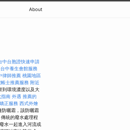
About
台中台胞證快速申請
。
台中養生會館服務
中律師推薦
桃園地區
記帳士推薦服務
附近
察到環境濃度以及大
化指南
外遇
推薦的
態矯正服務
西式外燴
種防曬霜，該防曬霜
 傳統的廢水處理程
廢水一起進入河流或