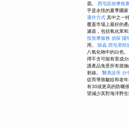
霜。
西屯區按摩推
乎是永恆的夏季國
運作方式
其中之一
覆蓋市場上最好的產
濾器，包括氧化苯
投按摩服務
偵探
陽
用。
除蟲
西屯肩頸
八氧化物中的白色。
擇不含可能有害成
護產品免受所有措
射線。
醫美診所
台
從而導致皺紋和老
有30或更高的防曬
望減少其對海洋野生