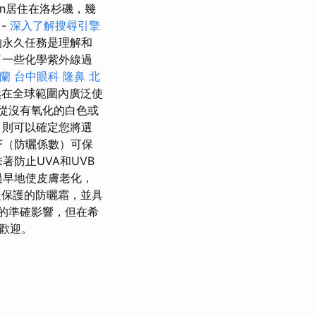
in居住在洛杉磯，幾
-
深入了解搜尋引擎
永久任務是理解和
了一些化學紫外線過
蘭
台中眼科
隆鼻
北
然在全球範圍內廣泛使
瑚礁從沒有氧化的白色或
，則可以確定您將選
F（防曬係數）可保
著防止UVA和UVB
過早地使皮膚老化，
泛保護的防曬霜，並具
的準確影響，但在希
歡迎。