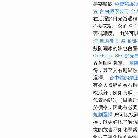
壽宴餐飲
免費寫訴
置
台南搬家公司
全
在活躍的日光浴過程
不要忘記耳朵的脖
害低濃度。 由於可
理
自助餐
抓漏
腳部
數防曬霜的油也會
On-Page SEO的
香蕉船防曬霜。
基
得，甚至具有珊瑚礁
選擇。
台中體態矯
有令人陶醉的番石
機成分，例如黃瓜，
代表的類別（目前是
於價格，因此有必要
規劃選擇
您可以找到
播，以更好地了解防
境的危害不如化學
化鈦二氧化碳的毒