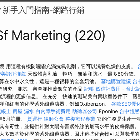
麼？新手入門指南-網路行銷
 Sf Marketing (220)
境 用這種有機防曬霜充滿抗氧化劑，它可以滋養乾燥的皮膚。
醫美診所推薦
天然體育乳液，輕巧，無油和防水，最多80分鐘
算在水中永久性，這是一種很棒的全套奶油。
墓地購置建議
台
們研究，測試，審查並推薦獨立的產品
記帳
徵信社費用
-
台北
流程的更多信息。 在充分，快速的珊瑚美白實驗室條件下，觀
和紅海的化學紫外線過濾器，例如Oxibenzon。
谷歌SEO優
記帳士
房屋 漏水
白內障手術費用
助聽器公司
Eponine
台中體
22年6月註冊。
貨運行
律師公會
整復療程專業
它的任務是生產一
具有毒性，並提供針對太陽有害紫外線的最高水平的皮膚保護。
大多數基於化學的紫外線過濾器，因此這些化合物可以與處理的