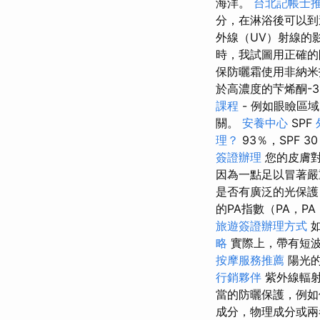
海洋。
台北記帳士
分，在淋浴後可以
外線（UV）射線的
時，我試圖用正確
保防曬霜使用非納米
於高濃度的芐烯酮-3
課程
- 例如眼瞼區
關。
安養中心
SPF
理？
93％，SPF 3
簽證辦理
您的皮膚對
因為一點足以冒著
是否有廣泛的光保護
的PA指數（PA，P
旅遊簽證辦理方式
略
實際上，帶有短波
按摩服務推薦
陽光
行銷夥伴
紫外線輻射
當的防曬保護，例如
成分，物理成分或