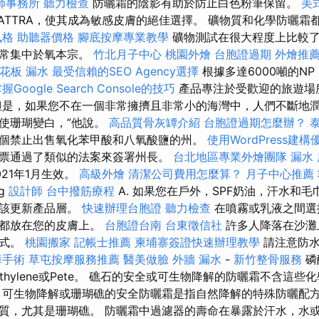
師事務所
聽力檢查
防曬霜的陰影有助於防止白色粉筆保留。
美
ATTRA，使其成為敏感皮膚的絕佳選擇。 礦物質和化學防曬霜
風格
助聽器價格
腳底按摩專業教學
礦物測試在很大程度上比較
通常集中於氧本宗。
竹北月子中心
桃園外燴
台胞證過期
外燴推
花板 漏水
最受信賴的SEO Agency選擇
根據多達6000噸的N
握Google Search Console的技巧
產品專注於受歡迎的旅遊場
但是，如果您不在一個非常擁擠且非常小的海灣中，人們不斷地
使珊瑚變白，”他說。
高品質骨灰罈介紹
台胞證過期怎麼辦？
個禁止出售氧化苯甲酸和八氧酸鹽的州。
使用WordPress建
票通過了類似的法案來簽署州長。
台北地區專業外燴團隊
漏水
21年1月生效。
高級外燴
清潔公司費用怎麼算？
月子中心推薦
g
設計師
台中撥筋療程
A. 如果您在戶外，SPF奶油，汗水和
應該更新產品層。
快速辦理台胞證
聽力檢查
在噴霧或乳液之間選
粒都放在您的皮膚上。
台胞證台南
台東徵信社
許多人降落在沙灘
方式。
桃園搬家
記帳士推薦
柬埔寨簽證快速辦理教學
請注意防水
障手術
草屯按摩服務推薦
醫美做臉
外牆 漏水
-
新竹整骨服務
磷
fluorethylene或Pete。 礁石的安全或可生物降解的防曬霜不含
 可生物降解或珊瑚礁的安全防曬霜是指自然降解的特殊防曬配
質，尤其是珊瑚礁。 防曬霜中過濾器的壽命在暴露於汗水，水或