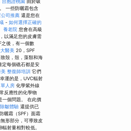
擇
台胞證桃園
由於吸
。 一些防曬霜包含
家公司推薦
還是您在
蟻
-
如何選擇正確的
。
養老院
您會在高級
，以滿足您的皮膚需
PF之後，有一個數
粗大醫美
20，SPF
力導致殼，殼，藻類和海
確定每個礁石都是安
醫美
整復師培訓
它們
幸運的是，UVC輻射
 單人房
化學紫外線
常反應性的化學物
一個問題。 在此價
除皺體驗
還提供已
防曬霜（SPF）面霜
無形部分，可導致皮
VB輻射量相對較低。