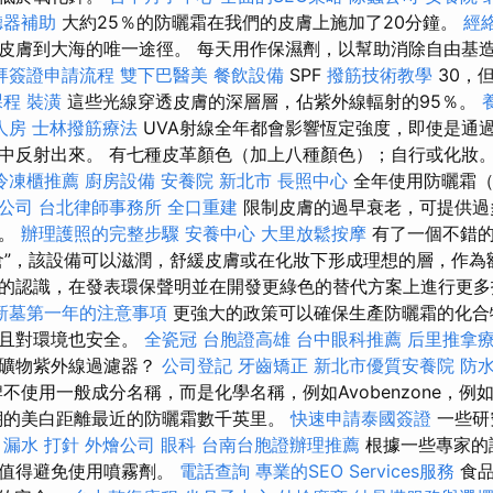
聽器補助
大約25％的防曬霜在我們的皮膚上施加了20分鐘。
經
皮膚到大海的唯一途徑。 每天用作保濕劑，以幫助消除自由基
拜簽證申請流程
雙下巴醫美
餐飲設備
SPF
撥筋技術教學
30，
課程
裝潢
這些光線穿透皮膚的深層層，佔紫外線輻射的95％。
人房
士林撥筋療法
UVA射線全年都會影響恆定強度，即使是通
中反射出來。 有七種皮革顏色（加上八種顏色）；自行或化妝
冷凍櫃推薦
廚房設備
安養院 新北市
長照中心
全年使用防曬霜（
公司
台北律師事務所
全口重建
限制皮膚的過早衰老，可提供過
傷。
辦理護照的完整步驟
安養中心
大里放鬆按摩
有了一個不錯
倉”，該設備可以滋潤，舒緩皮膚或在化妝下形成理想的層，作為
的認識，在發表環保聲明並在開發更綠色的替代方案上進行更多
新墓第一年的注意事項
更強大的政策可以確保生產防曬霜的化合
而且對環境也安全。
全瓷冠
台胞證高雄
台中眼科推薦
后里推拿
或礦物紫外線過濾器？
公司登記
牙齒矯正
新北市優質安養院
防
不使用一般成分名稱，而是化學名稱，例如Avobenzone，例
瑚的美白距離最近的防曬霜數千英里。
快速申請泰國簽證
一些研
。
漏水 打針
外燴公司
眼科
台南台胞證辦理推薦
根據一些專家的
則值得避免使用噴霧劑。
電話查詢
專業的SEO Services服務
食品