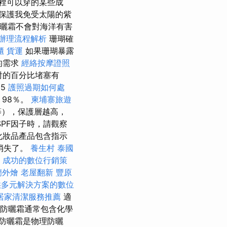
裡可以穿的某些成
保護我免受太陽的紫
曬霜不會對海洋有害
辦理流程解析
珊瑚確
櫃
貨運
如果珊瑚暴露
的需求
經絡按摩證照
射的百分比堵塞有
15
護照過期如何處
98％。
柬埔寨旅遊
等），保護層越高，
PF因子時，請觀察
化妝品產品包含指示
直消失了。
養生村
泰國
。
成功的數位行銷策
蘭外燴
老屋翻新
豐原
供多元解決方案的數位
居家清潔服務推薦
適
 防曬霜通常包含化學
防曬霜是物理防曬