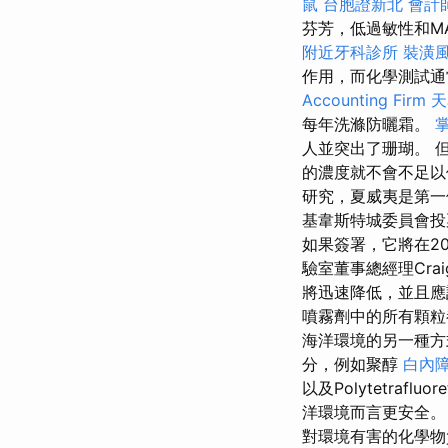
鼠
台胞證新北
會計
芬芳，低過敏性和M
附近牙科診所
裝潢
作用，而化學測試
Accounting Firm
天
每年洗滌防曬霜。
掌
人並突出了珊瑚。 
的濃度就不會不足以
研究，夏威夷是第一
基韋斯特城委員會投
如果簽署，它將在20
驗室董事總經理Crai
將迅速降低，並且
噴霧劑中的所有顆
海洋環境的另一種
分，例如聚醇
白內
以及Polytetra
洋環境而言更安全。
對環境有害的化學物