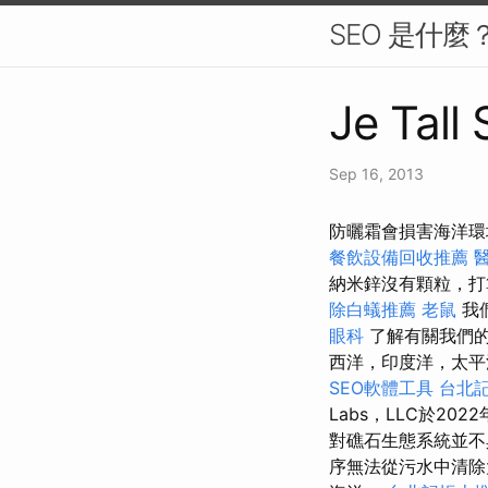
SEO 是什
Je Tall
Sep 16, 2013
防曬霜會損害海洋環
餐飲設備回收推薦
納米鋅沒有顆粒，打
除白蟻推薦
老鼠
我
眼科
了解有關我們的
西洋，印度洋，太平洋
SEO軟體工具
台北
Labs，LLC於20
對礁石生態系統並不
序無法從污水中清除