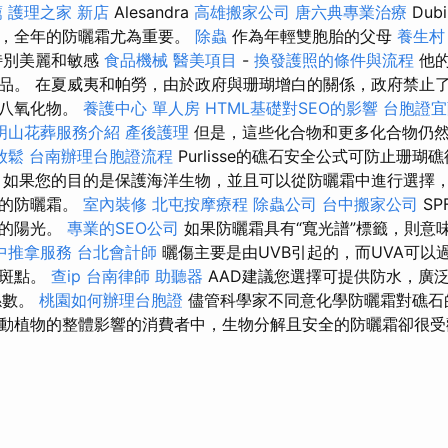
薦
護理之家 新店
Alesandra
高雄搬家公司
唐六典專業治療
Dub
家，全年的防曬霜尤為重要。
除蟲
作為年輕雙胞胎的父母
養生村
特別美麗和敏感
食品機械
醫美項目
-
換發護照的條件與流程
他的
品。 在夏威夷和帕勞，由於政府與珊瑚增白的關係，政府禁止
和八氧化物。
養護中心 單人房
HTML基礎對SEO的影響
台胞證宜
明山花葬服務介紹
產後護理
但是，這些化合物和更多化合物仍
放鬆
台南辦理台胞證流程
Purlisse的礁石安全公式可防止珊
 如果您的目的是保護海洋生物，並且可以從防曬霜中進行選擇
分的防曬霜。
室內裝修
北屯按摩療程
除蟲公司
台中搬家公司
SP
施的陽光。
專業的SEO公司
如果防曬霜具有“寬光譜”標籤，則意味
中推拿服務
台北會計師
曬傷主要是由UVB引起的，而UVA可以
年斑點。
查ip
台南律師
助聽器
AAD建議您選擇可提供防水，廣
係數。
桃園如何辦理台胞證
儘管科學家不同意化學防曬霜對礁石
動植物的整體影響的消費者中，生物分解且安全的防曬霜卻很受