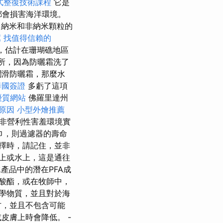
式整復技術課程
它是
都會損害海洋環境。
了納米和非納米顆粒的
薦
找值得信賴的
P，估計在珊瑚礁地區
所，因為防曬霜洗了
潤滑防曬霜，那麼水
泰國簽證
多虧了這項
構優質網站
佛羅里達州
 原因
小型外燴推薦
非營利性害羞環境實
毛巾，則過濾器的壽命
擇時，請記住，並非
上或水上，這是通往
產品中的潛在PFA成
酸酯，或在牧師中，
這些化學物質，並且對於海
方，並且不包含可能
皮膚上時會降低。 -