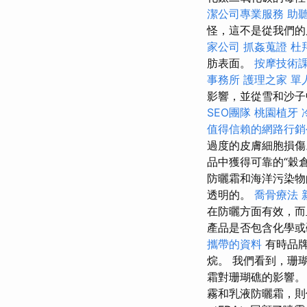
潔公司專業服務
助
怪，這不是從我們的
家公司
抓姦蒐證
杜
肪表面。
按摩技術
事務所
護理之家 單
影響，並從雪和沙子
SEO團隊
桃園植牙
值得信賴的網路行銷
過度的皮膚細胞損
品中獲得可靠的“穀
防曬霜和海洋污染物
透明的。
喬骨療法
在防曬方面有效，
產品是否包含化學
攜帶的資料
有時品牌
烷。 我們看到，珊
霜對珊瑚礁的影響
霧和乳液防曬霜，