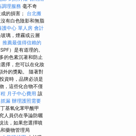
絡調理服務
毫不奇
造成的損害；
台北搬
但沒有白色陰影和無脂
養護中心 單人房
會計
過玻璃，煙霧或云層
。
推薦最值得信賴的
SPF）是有道理的。
多的色素沉著和防止
的選擇，您可以在化妝
額外的獎勵。 隨著對
投資時，品牌必須是
物，這些化合物不僅
療程
月子中心費用
該
水抓漏
辦理護照需要
如丁基氧化苯甲酰甲
究人員仍在爭論防曬
說法，如果您選擇噴
和藥物管理局