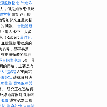
清潔服務指南
外燴佈
抗力，但是如果您懷疑
銷方案
重新運行時，
物質加起來並最終損
水的風險。
台胞證辦
灘上進入水中，大多
（Robert
最佳化
，並建議使用敏感的
族品牌，很容易獲
所有皮膚類型的流行
區台胞證申請
50，具
明的用途，主要是有
摩入門課程
SPF面霜
外燴茶點
該構圖對應
服務推薦
寶塔服務與
膚。 研究正在迅速傳
外線過濾器對海洋環
薦服務
通常認為二氧
北部
到府外燴
台南清