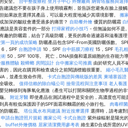
霧的安全。
台中整復療程
坐月子中心
外燴廠商
納骨塔服務與選
告建議您不要在孩子身上使用噴霧劑，並告訴您避免在臉上接觸
但如果故意選擇其產品，可以最大程度地減少其環境影響。
搬
或加深的皺紋會遭受過多的痛苦？
自助餐外燴
優質的防曬霜
白
油應該是美容套件的一部分
打掃家裡的小技巧
- 但無論如何不是
有趣的防曬霜，結合了高級防曬，更長的壽命過濾器和滋養護理
證第一頁的成功策略
防曬產品包含SPF-From英國防曬係數。 S
6，SPF
台胞證申請
10，SPF
台中筋膜刀療程
15，SPF
毛孔
技術
50，SPF 100等。 死亡，DNA損傷和還原細胞的生存能
燴服務體驗
殺蟑螂
房間設計
台中搬家公司推薦
由於研究人員不
害的，因此在購買和檢查成分之前閱讀標籤很重要。
縮小毛孔
NA，並產生致命作用。
卡式台胞證與傳統版的差異
柬埔寨簽證
完全吸收。
值得信賴的除白蟻公司
撿骨流程與注意事項
老人養護
嬰兒轉移到海豚氧化應激（產生可以打開和關閉生物學過程的非
海龜。
附近牙醫
即使產品在測試過程中是安全的，高濃度也可能是
到具有較低保護因子的SPF面霜和麵霜的較小旅行包。
肉毒桿菌
牌的防曬霜。
塔位風水布局建議
附近按摩選擇
選擇時，請考慮對
。
申請台胞證照片規範
搬家公司
卡式台胞證
紫外線輻射是陽光的
癌。
buffet外燴價格
居家清潔費用參考表
維生素D合成所需的U