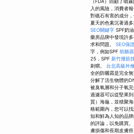
（FDA）回顧了噴
入的風險，消費者報
對礁石有害的成分，
夏天的色素沉著過多
SEO關鍵字
SPF奶
藥房品牌中發現許多
求和問題。
SEO保
字，例如SPF
助聽器
25，SPF
新竹撥筋
刺猬。
台北高級外
全的防曬霜是完全無
分解了活生物體的D
被臭氧層和分子氧
過濾器可以從堅果到
質）海龜，並積聚
格範圍內，您可以找
知和鮮為人知的品
的評論，以免購買
膚損傷和長期皮膚