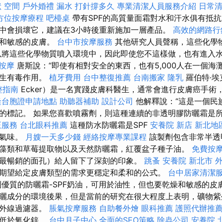
狀
空間
戶外婚禮
漏水 打針撐多久
專業清潔人員服務介紹
日常
方位按摩療程
吧檯桌
帶有SPF的高質量面霜對水和汗水俱有抵
中會損壞它，建議在3小時後重新施加一層產品。
高效的網路行
子和敏感的皮膚。
台中市按摩服務
其他研究人員聲稱，這些化學
以將這些化學物質噴入環境中，因此即使您不這樣做，也有進入
按摩
唐斯說：“即使有相對安全的東西，也有5,000人在一個海
產生有毒作用。
植牙費用
台中整復推薦
台南搬家
隆乳
羅伯特·埃克
完整指南
Ecker）是一名實踐皮膚科醫生，通常會進行皮膚癌手術
隆台胞證申請地點
助聽器補助
設計公司
他解釋說：“這是一個民
的標記。 如果您喜歡噴霧劑，則這種連續的非透明膠防曬霜是
正服務
台北眼科推薦
這種防水防曬霜是SPF
安養院 新店
新北地
榴氣味。
月嫂一天多少錢
經絡按摩專業課程
該製劑包含非常半透
藻類和草莓提取物以及天然防曬霜，紅覆盆子種子油。
免費按
最暢銷的面孔）給人留下了深刻的印象。
跳蚤
安養院 新北市
期望給定皮膚類型的需求更穩定和柔和的公式。
台中居家清潔
優質的防曬霜-SPF奶油，可用於油性，但也要乾燥和敏感的皮
曬成分的環境後果，但是當前的研究在很大程度上表明，礦物紫
紫外線過濾器。
脹氣按摩服務
自助餐外燴
眼科推薦
護照代辦推
性低於氧化鋅。
台中月子中心
全面的SEO策略
除蟲公司
安養院 