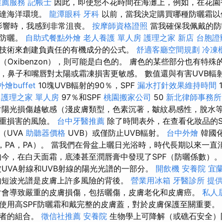
推薦服務
記帳士
因此，即使您不花時間在海灘上，例如，在花園
到達海洋環境。
龍潭眼科
牙科
以前，當我決定購買哪種防曬霜以
影響時，我感到非常沮喪。
按摩師資格證照
當我確保我佩戴的防
的防曬。
自助式餐點外燴
老人養護 單人房
護理之家 新店
台胞證
技術來創建負責任的有機成分的公式。
舒適客廳空間規劃
冷凍
（Oxibenzon），則可能是白色的。 膚色的某些部分也有特殊
域，鼻子和嘴唇對太陽或霜凍損害更敏感。 數值還與有害UVB輻
外燴buffet
10塊UVB輻射的90％，SPF
漏水打針效果維持時間
0
護理之家 單人房
97％和SPF
桃園搬家公司
50
新北律師事務所
陽光損傷越敏感（淺皮膚類型，色素沉著，皺紋易感性，脫水
嚴重損害的風險。
台中牙醫推薦
除了時間表外，在查看化妝品的S
（UVA
助聽器價格
UVB）或僅防止UVB輻射。
台中外燴
韓國
A，PA，PA）。 當我們在骨盆上曬日光浴時，時代長期以來一
如今，在白天面霜，底漆甚至潤唇膏中發現了SPF（防曬係數）
UVA射線和UVB射線的陽光光譜的一部分。
開飲機
安養院
宜
的短波光譜是皮膚上許多風險的背後。
營業用冰箱
牙醫診所
提
會導致嚴重的皮膚損傷，包括曬傷，皮膚老化和皮膚癌。
私人
使用高SPF防曬霜和戴完整的皮膚蓋，對於皮膚保護至關重要。
兩者的組合。
徵信社推薦
安養院
生物學上可降解（或礁石安全）