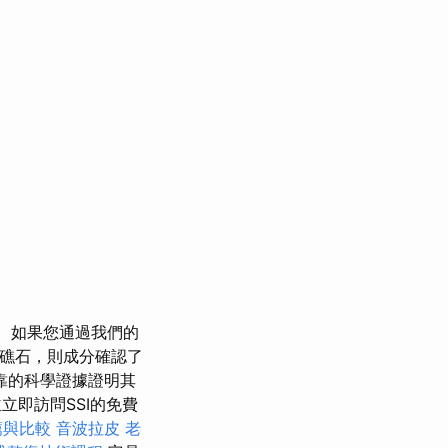
如果您通過我們的
礁石，則成分確認了
靠的科學證據證明其
立即訪問SSI的免費
薦與比較
音波拉皮
老