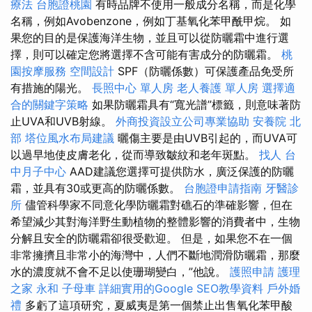
療法
台胞證桃園
有時品牌不使用一般成分名稱，而是化學
名稱，例如Avobenzone，例如丁基氧化苯甲酰甲烷。 如
果您的目的是保護海洋生物，並且可以從防曬霜中進行選
擇，則可以確定您將選擇不含可能有害成分的防曬霜。
桃
園按摩服務
空間設計
SPF（防曬係數）可保護產品免受所
有措施的陽光。
長照中心 單人房
老人養護 單人房
選擇適
合的關鍵字策略
如果防曬霜具有“寬光譜”標籤，則意味著防
止UVA和UVB射線。
外商投資設立公司專業協助
安養院 北
部
塔位風水布局建議
曬傷主要是由UVB引起的，而UVA可
以過早地使皮膚老化，從而導致皺紋和老年斑點。
找人
台
中月子中心
AAD建議您選擇可提供防水，廣泛保護的防曬
霜，並具有30或更高的防曬係數。
台胞證申請指南
牙醫診
所
儘管科學家不同意化學防曬霜對礁石的準確影響，但在
希望減少其對海洋野生動植物的整體影響的消費者中，生物
分解且安全的防曬霜卻很受歡迎。 但是，如果您不在一個
非常擁擠且非常小的海灣中，人們不斷地潤滑防曬霜，那麼
水的濃度就不會不足以使珊瑚變白，”他說。
護照申請
護理
之家 永和
子母車
詳細實用的Google SEO教學資料
戶外婚
禮
多虧了這項研究，夏威夷是第一個禁止出售氧化苯甲酸