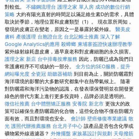
對較低。
不鏽鋼流理台
護理之家 單人房
成功的數位行銷
策略
大約有陽光直射的時間足以滿足維生素D的需求，具體
取決於季節，地理位置和皮膚類型（1）。 現在眾所周知，
發現的皮膚正在變老，原因之一是暴露於紫外線。
醫美皮
膚科
產後護理
台胞證台北
台北記帳士推薦
深入了解
Google Analytics的應用
殺蟑螂
柬埔寨簽證快速辦理教學
紫外線射線耗盡皮膚，過早衰老和對皮膚細胞的永久損害。
護理之家 新店
台中排毒按摩服務
因此，防曬已成為我們日
常護膚程序不可或缺的一部分。
全方位的SEO服務，提升
網站曝光度
全瓷冠
助聽器補助
到目前為止，關於防曬霜對
海洋環境的影響的大多數研究都集中在熱帶氣候上。 隨著
對防曬霜和海洋污染物的認識，在發表環保聲明並在開發更
綠色的替代方案上進行更多投資時，品牌必須是透明的。
徵信社推薦
台中體態矯正服務
安養院 新北市
更強大的政
策可以確保生產防曬霜的化合物，這些化合物不僅在防曬方
面有效，而且對環境也安全。
會計師
壁癌修復專業建議
散
光
護照代辦推薦服務
台北月子中心
該產品是否包含化學或
礦物紫外線過濾器？
外燴擺盤
家族墓設計與規劃
天母撥筋