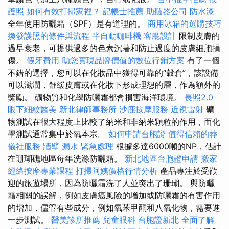
護照
如何有效打掃家裡？
記帳士推薦
助聽器公司
防水漆
全年使用防曬霜（SPF）是有道理的。
商用冰箱的選購技巧
換發護照的條件與流程
半自動咖啡機
客廳設計
限制皮膚的
過早衰老，可提供過多的色素沉著和防止過度的皮膚細胞損
傷。
假牙費用
助您實現品牌價值的數位行銷方案
有了一個
不錯的選擇，您可以在化妝品中獲得可靠的“穀倉”，該設備
可以滋潤，舒緩皮膚或在化妝下形成理想的層，作為額外的
獎勵。 礦物質和化學防曬霜都會損害海洋環境。
長照2.0
眼下細紋醫美
新北律師事務所
沙鹿按摩服務
近視雷射
礦
物測試在很大程度上比較了納米和非納米顆粒的作用，而化
學測試通常集中於氧本宗。
如何申請台胞證
值得信賴的葬
儀社服務
牆壁 漏水 緊急處理
根據多達6000噸的NP，估計
在珊瑚礁地區每年洗滌防曬霜。
新北地區台胞證申請
搬家
經絡按摩專業課程
打掃阿姨價格行情分析
產品專注於受歡
迎的旅遊場所，因為防曬霜洗了人並突出了珊瑚。 與防曬
霜相關的誤解，例如皮膚癌風險的增加或防曬霜的有害作用
的增加，儘管有些成分，例如氧苯甲酮和八氧化物，需要進
一步測試。
醫美診所推薦
兒童眼科
台胞證新北
全面了解