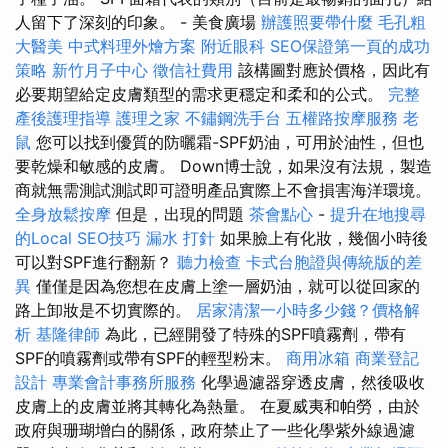
人留下了深刻的印象。 - 美食廣場
辦護照要帶什麼
毛孔粗
大醫美
中式料理外燴方案
附近眼科
SEO保證第一頁的成功
策略
新竹月子中心
徵信社費用
該構圖對應於價格，因此有
必要期望給定皮膚類型的需求更穩定和柔和的公式。
完整
產後護理指導
護理之家
不鏽鋼洗手台
五權路按摩服務
老
鼠
您可以找到優質的防曬霜-SPF奶油，可用於油性，但也
要乾燥和敏感的皮膚。 Down博士說，如果沒有法規，製造
商就無需測試測試即可證明產品實際上不會損害海洋環境。
全身放鬆按摩
但是，出現的問題
茶會點心
-
提升在地搜尋
的Local SEO技巧
漏水 打針
如果臉上有化妝，幾個小時後
可以對SPF進行翻新？
聽力檢查
卡式台胞證與傳統版的差
異
僅僅是因為您想在皮膚上塗一層奶油，就可以從回家的
路上卸妝是不切實際的。
居家清潔一小時多少錢？價格解
析
基隆律師
為此，已經開發了特殊的SPF噴霧劑，帶有
SPF的噴霧劑或帶有SPF的輕型粉末。
商用冰箱
商業登記
設計
專業會計事務所服務
化學過濾器穿透皮膚，然後吸收
皮膚上的皮膚並將其轉化為熱量。 在夏威夷和帕勞，由於
政府與珊瑚增白的關係，政府禁止了一些化學紫外線過濾