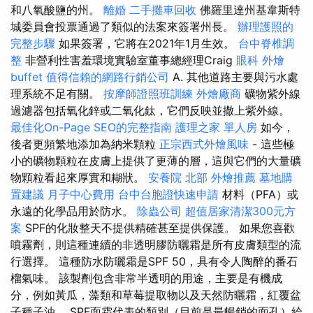
和八氧酸鹽的州。
離婚
二手攤車回收
佛羅里達州基韋斯特
城委員會投票通過了類似的法案來簽署州長。
辦理護照的
完整步驟
如果簽署，它將在2021年1月生效。
台中脊椎調
整
非營利性害羞環境實驗室董事總經理Craig
眼科
外燴
buffet
值得信賴的網路行銷公司
A. 其他道路主要與污水處
理系統不足有關。
按摩師證照班訓練
外燴廠商
礦物紫外線
過濾器包括氧化鋅或二氧化鈦，它們反映並撒上紫外線。
最佳化On-Page SEO的完整指南
護理之家 單人房
如今，
後者更頻繁地添加為納米顆粒
正宗西式外燴風味
- 這些極
小的礦物顆粒在皮膚上提供了更薄的層，這與它們的大量礦
物顆粒看起來厚實和糊狀。
安養院 北部
外燴推薦
墓地購
置建議
月子中心費用
台中台胞證快速申請
材料（PFA）或
永遠的化學品用於防水。
除蟲公司
超值居家清潔300元方
案
SPF的化妝整天不提供精確甚至提供保護。 如果您喜歡
噴霧劑，則這種連續的非透明膠防曬霜是所有皮膚類型的流
行選擇。 這種防水防曬霜是SPF 50，具有令人陶醉的番石
榴氣味。 該製劑包含非常半透明的用途，主要是有機成
分，例如黃瓜，藻類和草莓提取物以及天然防曬霜，紅覆盆
子種子油。 SPF面霜代表的類別（目前是最暢銷的面孔）給