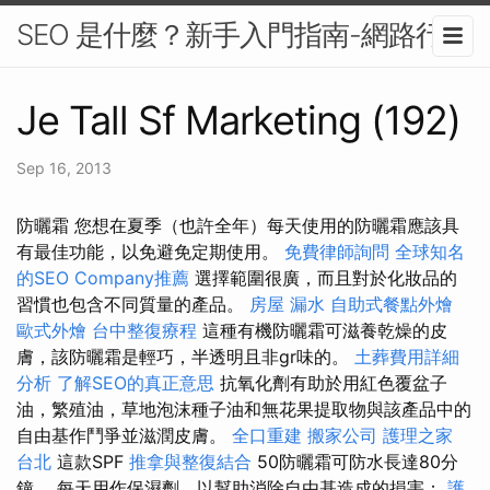
SEO 是什麼？新手入門指南-網路行銷
Je Tall Sf Marketing (192)
Sep 16, 2013
防曬霜 您想在夏季（也許全年）每天使用的防曬霜應該具
有最佳功能，以免避免定期使用。
免費律師詢問
全球知名
的SEO Company推薦
選擇範圍很廣，而且對於化妝品的
習慣也包含不同質量的產品。
房屋 漏水
自助式餐點外燴
歐式外燴
台中整復療程
這種有機防曬霜可滋養乾燥的皮
膚，該防曬霜是輕巧，半透明且非gr味的。
土葬費用詳細
分析
了解SEO的真正意思
抗氧化劑有助於用紅色覆盆子
油，繁殖油，草地泡沫種子油和無花果提取物與該產品中的
自由基作鬥爭並滋潤皮膚。
全口重建
搬家公司
護理之家
台北
這款SPF
推拿與整復結合
50防曬霜可防水長達80分
鐘。 每天用作保濕劑，以幫助消除自由基造成的損害；
護