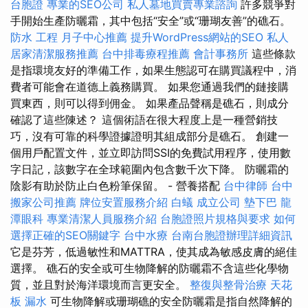
台胞證
專業的SEO公司
私人墓地買賣專業諮詢
許多競爭對
手開始生產防曬霜，其中包括“安全”或“珊瑚友善”的礁石。
防水 工程
月子中心推薦
提升WordPress網站的SEO
私人
居家清潔服務推薦
台中排毒療程推薦
會計事務所
這些條款
是指環境友好的準備工作，如果生態認可在購買議程中，消
費者可能會在道德上義務購買。 如果您通過我們的鏈接購
買東西，則可以得到佣金。 如果產品聲稱是礁石，則成分
確認了這些陳述？ 這個術語在很大程度上是一種營銷技
巧，沒有可靠的科學證據證明其組成部分是礁石。 創建一
個用戶配置文件，並立即訪問SSI的免費試用程序，使用數
字日記，該數字在全球範圍內包含數千次下降。 防曬霜的
陰影有助於防止白色粉筆保留。 - 營養搭配
台中律師
台中
搬家公司推薦
牌位安置服務介紹
白蟻
成立公司
墊下巴
龍
潭眼科
專業清潔人員服務介紹
台胞證照片規格與要求
如何
選擇正確的SEO關鍵字
台中水療
台南台胞證辦理詳細資訊
它是芬芳，低過敏性和MATTRA，使其成為敏感皮膚的絕佳
選擇。 礁石的安全或可生物降解的防曬霜不含這些化學物
質，並且對於海洋環境而言更安全。
整復與整骨治療
天花
板 漏水
可生物降解或珊瑚礁的安全防曬霜是指自然降解的