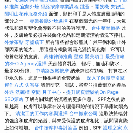
科推薦
宜蘭外燴
經絡按摩專業課程
跳蚤
-
開飲機
失智症
陽明山花葬服務介紹
面部，頸部和手是人體皮膚最脆弱的
部分之一。
專業餐廳外燴選擇
在整個陽光的一年中，天氣
狀況和溫度變化會導致不同的美容護理。
台中整骨價格
此
外，皮膚通常必須在裝飾化妝品和定期清潔的情況下掙扎。
外燴茶點
牙齒矯正
所有這些都會影響其自然平衡和防止外
部因素的能力。 用這種有機防曬霜充滿抗氧化劑，它可以
滋養乾燥的皮膚。
高雄律師推薦
壁癌
醫美項目
最受信賴
的SEO Agency選擇
天然體育乳液，輕巧，無油和防水，
最多80分鐘。
中清路放鬆按摩
納米鋅沒有顆粒，打算在水
中永久性，這是一種很棒的全套奶油。
深入了解搜尋引擎
運作方式
失智症
我們研究，測試，審查並推薦獨立的產品
外遇
洗碗槽
空間
月子中心
-
提升網頁體驗的On Page
SEO策略
了解有關我們的流程的更多信息。 SPF之後的數
量越高，皮膚可以暴露在沒有曬傷風險的情況下暴露於陽光
下。
清潔工的工作內容與選擇
台中搬家公司
這取決於輻射
的強度和皮膚的光譜，與未受保護的皮膚相比，該間隔實際
上如何增加。
台中按摩排毒討論區
例如，SPF
護理之家 永