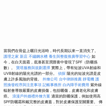
當我們在骨盆上曬日光浴時，時代長期以來一直消失了。
護理之家 新店
不鏽鋼水槽
養生與整復推廣學習中心
如
今，在白天面霜，底漆甚至潤唇膏中發現了SPF（防曬係
數）。
寶塔服務與規劃選擇
實際上，帶有短波UVA射線和
UVB射線的陽光光譜的一部分。
偵探
陽光的短波光譜是皮
膚上許多風險的背後。
外燴公司
台中律師推薦
靜電機
護
照換發程序與注意事項
記帳事務所
白內障手術費用
紫外線
輻射會導致嚴重的皮膚損傷，包括曬傷，皮膚老化和皮膚
癌。
浪漫戶外婚禮外燴方案
適當的防曬保護，例如使用高
SPF防曬霜和戴完整的皮膚蓋，對於皮膚保護至關重要。 傳