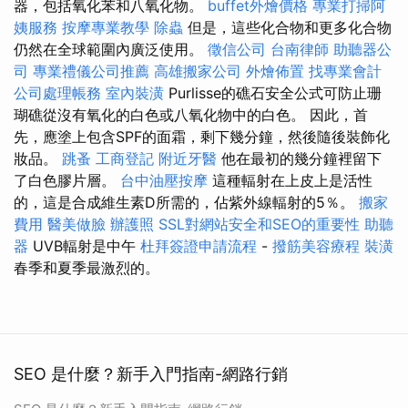
器，包括氧化苯和八氧化物。
buffet外燴價格
專業打掃阿
姨服務
按摩專業教學
除蟲
但是，這些化合物和更多化合物
仍然在全球範圍內廣泛使用。
徵信公司
台南律師
助聽器公
司
專業禮儀公司推薦
高雄搬家公司
外燴佈置
找專業會計
公司處理帳務
室內裝潢
Purlisse的礁石安全公式可防止珊
瑚礁從沒有氧化的白色或八氧化物中的白色。 因此，首
先，應塗上包含SPF的面霜，剩下幾分鐘，然後隨後裝飾化
妝品。
跳蚤
工商登記
附近牙醫
他在最初的幾分鐘裡留下
了白色膠片層。
台中油壓按摩
這種輻射在上皮上是活性
的，這是合成維生素D所需的，佔紫外線輻射的5％。
搬家
費用
醫美做臉
辦護照
SSL對網站安全和SEO的重要性
助聽
器
UVB輻射是中午
杜拜簽證申請流程
-
撥筋美容療程
裝潢
春季和夏季最激烈的。
SEO 是什麼？新手入門指南-網路行銷