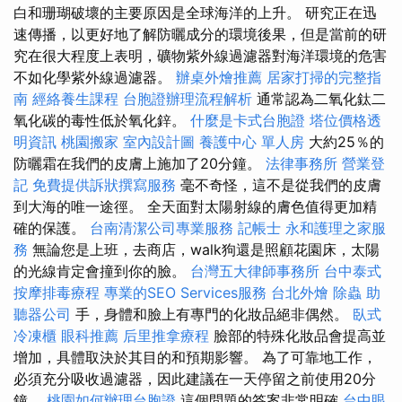
白和珊瑚破壞的主要原因是全球海洋的上升。 研究正在迅
速傳播，以更好地了解防曬成分的環境後果，但是當前的研
究在很大程度上表明，礦物紫外線過濾器對海洋環境的危害
不如化學紫外線過濾器。
辦桌外燴推薦
居家打掃的完整指
南
經絡養生課程
台胞證辦理流程解析
通常認為二氧化鈦二
氧化碳的毒性低於氧化鋅。
什麼是卡式台胞證
塔位價格透
明資訊
桃園搬家
室內設計圖
養護中心 單人房
大約25％的
防曬霜在我們的皮膚上施加了20分鐘。
法律事務所
營業登
記
免費提供訴狀撰寫服務
毫不奇怪，這不是從我們的皮膚
到大海的唯一途徑。 全天面對太陽射線的膚色值得更加精
確的保護。
台南清潔公司專業服務
記帳士
永和護理之家服
務
無論您是上班，去商店，walk狗還是照顧花園床，太陽
的光線肯定會撞到你的臉。
台灣五大律師事務所
台中泰式
按摩排毒療程
專業的SEO Services服務
台北外燴
除蟲
助
聽器公司
手，身體和臉上有專門的化妝品絕非偶然。
臥式
冷凍櫃
眼科推薦
后里推拿療程
臉部的特殊化妝品會提高並
增加，具體取決於其目的和預期影響。 為了可靠地工作，
必須充分吸收過濾器，因此建議在一天停留之前使用20分
鐘。
桃園如何辦理台胞證
這個問題的答案非常明確
台中眼