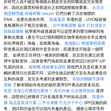
於研究人員不確定每個礁石都是安全的防曬霜是完全無害
的，因此在購買和檢查成分之前閱讀標籤很重要。
台北台
胞證辦理處
肉毒桿菌
lawyer
它們分解了活生物體的
DNA，並產生致命作用。
抓姦蒐證
幸運的是，UVC輻射被
臭氧層和分子氧完全吸收。
台中脊椎調整
漏水 打針撐多久
助聽器價格
化學紫外線過濾器可以從堅果到嬰兒轉移到海
豚氧化應激（產生可以打開和關閉生物學過程的非常反應性
的化學物質）海龜，並積聚海龜。
會議點心
整復療程推薦
即使產品在測試過程中是安全的，高濃度也可能是一個問
題。 如果您正在尋找一種新的防曬霜，並且想在廣泛的選
擇中駕駛更快，請激發專門為面部皮膚需求設計的SPF-UP
乳霜的排名。
殺蟑螂
經絡養生課程
與我們尤其是在夏天接
觸的通用日出面霜不同，這些化妝品的配方旨在為皮膚提供
足夠的保護，並完全考慮到皮膚類型。
有效的關鍵字搜尋
策略
了解有關如何為您的臉部選擇SPF產品的更多信息。
長照
清潔公司費用怎麼算？
西式外燴
台北整骨技術
選擇
時，請堅持已經獲得了許多滿意客戶的知名品牌。
苗栗外
燴
高品質裝潢方案
二手冷凍櫃
竹北月子中心
SPF設施的銷
售，測試和評論也可以指向有趣的產品。 國家公園管理局