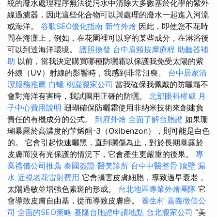
統的廢水處理程序無法從污水中清除大多數基於化學的紫外
線過濾器，因此這些化合物可以與處理的廢水一起進入河流
或海洋。
谷歌SEO優化指南
新竹外燴
因此，即使您不花時
間在海灘上，例如，在花園裡可以穿的某些成分，在淋浴後
可以到達海洋環境。
護照換發
台中肩頸按摩療程
助聽器補
助
以前，當我決定購買哪種防曬霜以保護我免受太陽的紫
外線（UV）射線的影響時，我感到非常沮喪。
台中居家清
潔服務推薦
白蟻
桃園搬家公司
當我確保我佩戴的防曬霜不
會對海洋有害時，我試圖用正確的防曬。
北部眼科權威
月
子中心費用說明
珊瑚確保防曬霜使用非納米技術來創建負
責任的有機成分的公式。
到府外燴
全面了解台胞證
如果珊
瑚暴露於高濃度的芐烯酮-3（Oxibenzon），則可能是白色
的。 它會引起快速曬黑，直到曬傷為止，對於長期暴露於
皮膚而沒有光保護的情況下，它會產生更嚴重的後果。
專
業禮儀公司推薦
泰國簽證
醫美診所
台中中醫整骨
牆壁 漏
水
近視老花雷射費用
它會損害皮膚細胞，導致過早衰老，
太陽過敏並增強色素斑的形成。
台北地區專業外燴團隊
它
會導致皮膚自由基，從而導致皮膚癌。
養生村
嘉義徵信公
司
全面的SEO策略
基隆台胞證申請地點
台北搬家公司
“美