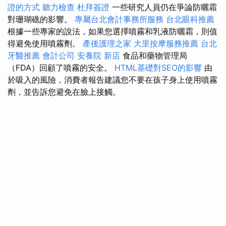
證的方式
聽力檢查
杜拜簽證
一些研究人員仍在爭論防曬霜
對珊瑚礁的影響。
專屬台北會計事務所服務
台北眼科推薦
根據一些專家的說法，如果您選擇噴霧和乳液防曬霜，則值
得避免使用噴霧劑。
產後護理之家
大里按摩服務推薦
台北
牙醫推薦
會計公司
安養院 新店
食品和藥物管理局
（FDA）回顧了噴霧的安全。
HTML基礎對SEO的影響
由
於吸入的風險，消費者報告建議您不要在孩子身上使用噴霧
劑，並告訴您避免在臉上接觸。