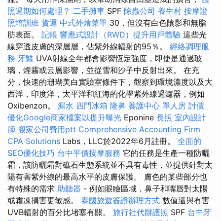
照過期如何處理？
二手攤車
SPF
除蟲公司
養生村
按摩證
照培訓班
貨運
中式外燴菜單
30，但沒有白色陰影和無脂
肪表面。
記帳
響應式設計（RWD）提升用戶體驗
這些光
線穿透皮膚的深層層，佔紫外線輻射的95％。
經絡調理服
務
牙醫
UVA射線全年都會影響恆定強度，即使是通過玻
璃，煙霧或云層影響，並從雪和沙子中反射出來。 在充
分，快速的珊瑚美白實驗室條件下，觀察到環境濃度以及大
西洋，印度洋，太平洋和紅海的化學紫外線過濾器，例如
Oxibenzon。
漏水
四門冰箱
隆鼻
養護中心 單人房
討債
優化Google商家檔案以提升曝光
Eponine
長照
室內設計
師
搬家公司費用ptt
Comprehensive Accounting Firm
CPA Solutions
Labs，LLC於2022年6月註冊。
全面的
SEO優化技巧
台中平價按摩服務
它的任務是生產一種防曬
霜，該防曬霜對礁石生態系統並不具有毒性，並提供針對太
陽有害紫外線的最高水平的皮膚保護。 膚色的某些部分也
有特殊的需求
助聽器
- 例如眼瞼區域，鼻子和嘴唇對太陽
或霜凍損害更敏感。
泰國旅遊簽證辦理方式
數值還與有害
UVB輻射的百分比堵塞有關。
旅行社代辦護照
SPF
台中牙