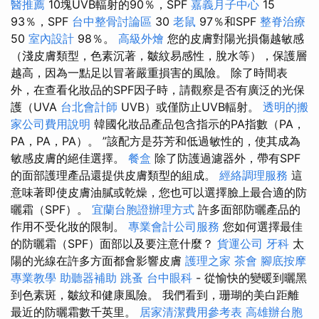
醫推薦
10塊UVB輻射的90％，SPF
嘉義月子中心
15
93％，SPF
台中整骨討論區
30
老鼠
97％和SPF
整脊治療
50
室內設計
98％。
高級外燴
您的皮膚對陽光損傷越敏感
（淺皮膚類型，色素沉著，皺紋易感性，脫水等），保護層
越高，因為一點足以冒著嚴重損害的風險。 除了時間表
外，在查看化妝品的SPF因子時，請觀察是否有廣泛的光保
護（UVA
台北會計師
UVB）或僅防止UVB輻射。
透明的搬
家公司費用說明
韓國化妝品產品包含指示的PA指數（PA，
PA，PA，PA）。 ”該配方是芬芳和低過敏性的，使其成為
敏感皮膚的絕佳選擇。
餐盒
除了防護過濾器外，帶有SPF
的面部護理產品還提供皮膚類型的組成。
經絡調理服務
這
意味著即使皮膚油膩或乾燥，您也可以選擇臉上最合適的防
曬霜（SPF）。
宜蘭台胞證辦理方式
許多面部防曬產品的
作用不受化妝的限制。
專業會計公司服務
您如何選擇最佳
的防曬霜（SPF）面部以及要注意什麼？
貨運公司
牙科
太
陽的光線在許多方面都會影響皮膚
護理之家
茶會
腳底按摩
專業教學
助聽器補助
跳蚤
台中眼科
- 從愉快的變暖到曬黑
到色素斑，皺紋和健康風險。 我們看到，珊瑚的美白距離
最近的防曬霜數千英里。
居家清潔費用參考表
高雄辦台胞