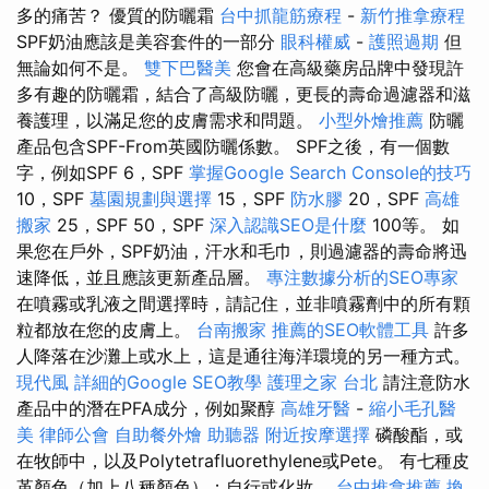
多的痛苦？ 優質的防曬霜
台中抓龍筋療程
-
新竹推拿療程
SPF奶油應該是美容套件的一部分
眼科權威
-
護照過期
但
無論如何不是。
雙下巴醫美
您會在高級藥房品牌中發現許
多有趣的防曬霜，結合了高級防曬，更長的壽命過濾器和滋
養護理，以滿足您的皮膚需求和問題。
小型外燴推薦
防曬
產品包含SPF-From英國防曬係數。 SPF之後，有一個數
字，例如SPF 6，SPF
掌握Google Search Console的技巧
10，SPF
墓園規劃與選擇
15，SPF
防水膠
20，SPF
高雄
搬家
25，SPF 50，SPF
深入認識SEO是什麼
100等。 如
果您在戶外，SPF奶油，汗水和毛巾，則過濾器的壽命將迅
速降低，並且應該更新產品層。
專注數據分析的SEO專家
在噴霧或乳液之間選擇時，請記住，並非噴霧劑中的所有顆
粒都放在您的皮膚上。
台南搬家
推薦的SEO軟體工具
許多
人降落在沙灘上或水上，這是通往海洋環境的另一種方式。
現代風
詳細的Google SEO教學
護理之家 台北
請注意防水
產品中的潛在PFA成分，例如聚醇
高雄牙醫
-
縮小毛孔醫
美
律師公會
自助餐外燴
助聽器
附近按摩選擇
磷酸酯，或
在牧師中，以及Polytetrafluorethylene或Pete。 有七種皮
革顏色（加上八種顏色）；自行或化妝。
台中推拿推薦
換