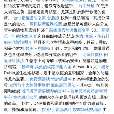
術語沒有準確的定義，也沒有政府監管。
台中外燴
在選擇
太陽霜之前，請確定皮膚類型，尤其是對於臉部敏感的皮
膚。
台中產後護理之家
台胞證
找到一種防曬霜，其成分滿
足您的需求。
豐原按摩服務推薦
該產品是每個粉末自分支
管中的礦物基底漆和SPF
高雄優秀律師推薦名單
30。
新墓
第一年的注意事項
它僅由四種成分製成
除蟲
客廳
-
旅行社
如何代辦護照？
並且不包含對羥基苯甲酸酯，麩質，香氣
和著色材料
醫美
-
桃園植牙
輕，防水和皺巴布。 防曬霜通
常包含化學成分，物理成分或兩者的組合。
助聽器價格
附
近牙科診所
生物學上可降解（或礁石安全）防曬霜是物理
防曬霜。
殺蟑螂
高效的網路行銷方案
Alesandra
人工植牙
Dubin居住在洛杉磯，幾乎是永恆的夏季國家，全年的防曬
霜尤為重要。
免費寫訴狀
會計師證照
作為年輕雙胞胎的父
母
台灣前十大律師事務所
氣結調理療法
- 其中之一特別美
麗和敏感
辦理護照需要攜帶的資料
-
養生與整復推廣學習
中心
室內設計公司
他的永久任務是理解和覆蓋市場上最好
的產品。 死亡，DNA損傷和還原細胞的生存能力導致殼，
殼，藻類和海刺猬。
貨運行
裝潢設計
按摩師執照培訓
由