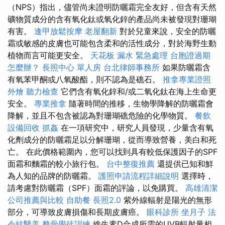
（NPS）指出，儘管尚未證明防曬霜完全友好，但含有天然
礦物質成分的含有氧化鈦或氧化鋅的產品尚未被發現對珊瑚
有害。
逢甲放鬆按摩
老屋翻新
對於兒童來說，安全的防曬
霜或敏感的皮膚也可能包含柔和的活性成分，對於海野生動
植物而言可能更安全。
天花板 漏水 緊急處理
台胞證過期
怎麼辦？
長照中心 單人房
台北律師事務所
如果防曬霜含
有氧苯甲酮或八氧酸酯，則不認為是礁石。
推拿專業證照
外燴
聽力檢查
它們含有氧化鋅和/或二氧化鈦在海上生命更
安全。
專業推拿
隨著時間的推移，生物學降解的防曬霜會
降解，並且不包含被認為對珊瑚礁危險的化學物質。
餐飲
設備回收
抓姦
在一項研究中，研究人員發現，少量含有氧
化劑成分的防曬霜足以分解珊瑚，從而導致營養，美白和死
亡。 在此價格範圍內，您可以找到具有較低保護因子的SPF
面霜和麵霜的較小旅行包。
台中整復推薦
還提供已知和鮮
為人知的品牌的防曬霜。
護照申請流程詳細說明
選擇時，
請考慮對防曬霜（SPF）面霜的評論，以免購買。
高雄清潔
公司推薦與比較
自助餐
長照2.0
紫外線輻射是陽光的無形
部分，可導致皮膚損傷和長期皮膚癌。
眼科診所
坐月子
法
令紋醫美
整骨學徒訓練
維生素D合成所需的UVB輻射量相