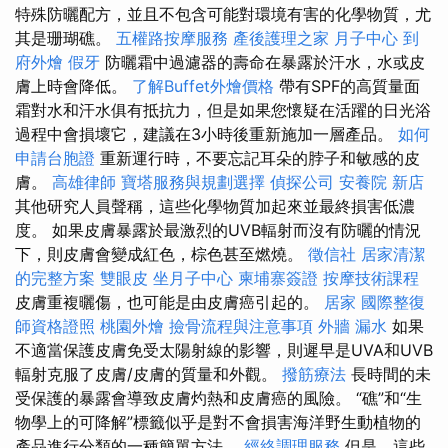
特殊防曬配方，並且不包含可能對環境有害的化學物質，尤
其是珊瑚礁。
五權路按摩服務
產後護理之家 月子中心
到
府外燴
假牙
防曬霜中過濾器的壽命在暴露於汗水，水或皮
膚上時會降低。
了解Buffet外燴價格
帶有SPF的高質量面
霜對水和汗水俱有抵抗力，但是如果您懷疑在活躍的日光浴
過程中會損壞它，建議在3小時後重新施加一層產品。
如何
申請台胞證
重新運行時，不要忘記耳朵的脖子和敏感的皮
膚。
高雄律師
寶塔服務與規劃選擇
偵探公司
安養院 新店
其他研究人員聲稱，這些化學物質加起來並最終損害低濃
度。 如果皮膚暴露於最激烈的UVB輻射而沒有防曬的情況
下，則皮膚會變成紅色，棕色甚至燃燒。
徵信社
居家清潔
的完整方案
雙眼皮
坐月子中心
柬埔寨簽證
按摩技術課程
皮膚重複曬傷，也可能是由皮膚癌引起的。
居家
國際整復
師資格證照
桃園外燴
撿骨流程與注意事項
外牆 漏水
如果
不適當保護皮膚免受太陽射線的影響，則遲早是UVA和UVB
輻射克服了皮膚/皮膚的質量和外觀。
撥筋療法
長時間的未
受保護的暴露會導致皮膚灼熱和皮膚癌的風險。 “礁”和“生
物學上的可降解”標籤似乎是對不會損害海洋野生動植物的
產品進行分類的一種簡單方法。
經絡調理服務
但是，這些