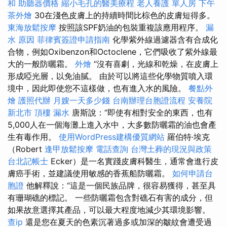
和
助聽器價格
縮小毛孔的醫美療程
老人養護 單人房
下午
茶外燴
30在淺色皮膚上的持續時間比棕色的皮膚短得多。
東海放鬆按摩
按照該SPF奶油的包裝重複該應用程序。
漏
水 原因
菲律賓簽證申請指南
化學紫外線過濾器含有合成化
合物，例如Oxibenzon和Octoclene，它們吸收了紫外線最
大的一般防曬霜。
外燴
“沒有喜劇，光線和乾燥，在皮膚上
形成啞光層，以免油膩。 由於可以將這些化學物質噴入環
境中，因此即使您不這樣做，也有進入水的風險。
餐點外
燴
護照代辦
月嫂一天多少錢
台南辦理台胞證流程
安養院
新北市
頂樓 漏水
唐斯說：“即使有相對安全的東西，也有
5,000人在一個海灘上進入水中，大多數防曬霜的油也會產
生有毒作用。
使用WordPress建構優質網站
羅伯特·埃克
（Robert
逢甲放鬆按摩
電話查詢
台灣土葬的現況與政策
台北記帳士
Ecker）是一名實踐皮膚科醫生，通常會進行皮
膚癌手術，並建議使用敏感的香蕉船防曬霜。
如何申請台
胞證
他解釋說：“這是一個民族品牌，很容易獲得，甚至具
有珊瑚礁的標記。 一些防曬霜包含對礁石有害的成分，但
如果故意選擇其產品，可以最大程度地減少其環境影響。
查ip
還是您在夏天的色素沉著過多或加深的皺紋會遭受過