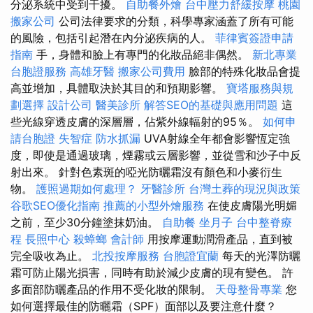
分泌系統中受到干擾。
自助餐外燴
台中壓力舒緩按摩
桃園
搬家公司
公司法律要求的分類，科學專家涵蓋了所有可能
的風險，包括引起潛在內分泌疾病的人。
菲律賓簽證申請
指南
手，身體和臉上有專門的化妝品絕非偶然。
新北專業
台胞證服務
高雄牙醫
搬家公司費用
臉部的特殊化妝品會提
高並增加，具體取決於其目的和預期影響。
寶塔服務與規
劃選擇
設計公司
醫美診所
解答SEO的基礎與應用問題
這
些光線穿透皮膚的深層層，佔紫外線輻射的95％。
如何申
請台胞證
失智症
防水抓漏
UVA射線全年都會影響恆定強
度，即使是通過玻璃，煙霧或云層影響，並從雪和沙子中反
射出來。 針對色素斑的啞光防曬霜沒有顏色和小麥衍生
物。
護照過期如何處理？
牙醫診所
台灣土葬的現況與政策
谷歌SEO優化指南
推薦的小型外燴服務
在使皮膚陽光明媚
之前，至少30分鐘塗抹奶油。
自助餐
坐月子
台中整脊療
程
長照中心
殺蟑螂
會計師
用按摩運動潤滑產品，直到被
完全吸收為止。
北投按摩服務
台胞證宜蘭
每天的光澤防曬
霜可防止陽光損害，同時有助於減少皮膚的現有變色。 許
多面部防曬產品的作用不受化妝的限制。
天母整骨專業
您
如何選擇最佳的防曬霜（SPF）面部以及要注意什麼？