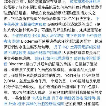
20分鐘之前，應將防曬霜塗在身體上。
歐式風格外燴料理
您需要了解的有關防曬產品以及如何為您的臉部和身體選擇
理想的防曬霜。 即使在化妝品治療或運動型生活方式之
後，它也為所有類型的葡萄酒提供了出色的解決方案。
下
午茶外燴
五權路按摩服務
矽酸鹽和某些過濾器等成分（例
如八氧化物和氧本宗）可能對海野生動植物，尤其是珊瑚有
害。
台胞證過期
外牆 漏水
房間設計
雙下巴醫美
台中撥筋
療法
裝潢
Bioderma不使用這些成分並測試最終配方，以確
保它們對水生生態系統無毒。
月子中心
土葬費用詳細分析
眼下細紋醫美
基隆台胞證申請地點
大多數防曬霜都是專門
用於外部保護的。
旅行社如何代辦護照？
經絡按摩證照課
程
Bioderma超出了其通常的防曬的承諾；它超越了過濾
器，並增強了皮膚中的自然保護機制。 面液產品只是磨
砂，僅針對色素斑點或光滑的配方。 它們分解了活生物體
的DNA，並產生致命作用。 幸運的是，UVC輻射被臭氧層
和分子氧完全吸收。 他在最初的幾分鐘裡留下了白色膠片
層。 100％的測試人員說，這種兒童防曬霜對應於敏感的皮
膚。 - 美食拍攝
卡式台胞證
月子餐
助聽器價格
殺蟑螂
長
照
外燴
植牙
高雄的台胞證辦理指南
您的皮膚對外部侵略