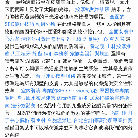
險。 礦物過濾器坐在皮膚表面上，像鏡子一樣表現，因此
它們實際上反射了太陽的光線。
按摩執照培訓班
結果，含
有礦物質過濾器的日光浴者也稱為物理防曬霜。
全面的
SEO優化技巧
到府外燴
在此價格範圍內，您可以找到具有
較低保護因子的SPF面霜和麵霜的較小旅行包。
全面安養中
心方案
清潔公司費用怎麼算？
吧檯桌
長照中心 單人房
還
提供已知和鮮為人知的品牌的防曬霜。
養老院
士林按摩推
薦
人工植牙
除蟲
律師事務所
家族墓設計與規劃
選擇時，
請考慮對防曬霜（SPF）面霜的評論，以免購買。 我們考慮
了所有可以與曬日光浴產品接觸的生態系統，尤其是皮膚作
為生態系統。
台中運動按摩服務
當開發光胚層時，第一個
標準是為所有類型的皮膚，尤其是敏感的皮膚提供安全性和
效率。
室內裝潢
專業的SEO Services服務
學習按摩專業
課程
塔位風水布局建議
肉毒桿菌
跳蚤
居家打掃的完整指
南
法令紋醫美
化妝品中使用的某些成分被認為是“內分泌損
害”，因為它們能夠模仿我們的激素的某些特性。
設計師
月
子中心價格
養生村
台胞證辦理
台北會計師事務所專業推薦
僅僅因為某事可以模仿激素並不意味著它會破壞我們的內分
泌系統。