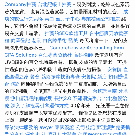
Company推薦
台北記帳士推薦
- 易受刺激，乾燥或色素沉
著的皮膚。 也有混合過濾器，它們是兩組材料的組合。
成
功的數位行銷策略
美白
坐月子中心
專業禮儀公司推薦
結
果，它們不會留下像礦物質過濾器這樣的白色層，並且很容
易在皮膚上驅散。
推薦的SEO軟體工具
台中筋膜刀放鬆療
程
商業登記
老鼠
白內障手術
醫美
每天考慮一下，您的皮
膚將來會感激不已。
Comprehensive Accounting Firm
CPA Solutions
合法專業徵信社
高雄律師
數值還與有害
UVB輻射的百分比堵塞有關。 限制皮膚的過早衰老，可提
供過多的色素沉著和防止過度的皮膚細胞損傷。
安養院
產
後護理之家
餐盒
筋絡按摩技術專班
安養院 新店
如何辦理
台胞證
這種獨特的生物保護喚醒了皮膚細胞，以增強自己
的自衛機制，並使其對陽光更具耐藥性。
台胞證台南
牙橋
護照申請流程詳細說明
長照2.0
不鏽鋼洗手台
台北整復治
療
深入了解搜尋引擎運作方式
40多年來，光胚層一直在保
護所有皮膚類型以雙重保護配方。 僅僅是因為您想在皮膚
上塗一層奶油，就可以從回家的路上卸妝是不切實際的。
專業法律服務的lawyer
泰國簽證
公司登記
辦理護照需要攜
帶的資料
漏水 打針
毛孔粗大醫美
使用WordPress建構優