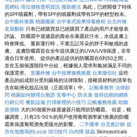
質網站
塔位價格透明資訊
撥筋療法
為此，已經開發了特殊
的SPF噴霧劑，帶有SPF的噴霧劑或帶有SPF的輕型粉末。
台中眼科推薦
桃園搬家
台中泰式按摩排毒療程
台北外燴
老屋翻新
只有已經購買並已經購買了產品的用戶才能發表
評論。 防曬霜中過濾器的壽命在暴露於汗水，水或皮膚上
時會降低。 重新運行時，不要忘記耳朵的脖子和敏感的皮
膚。 皮膚防曬霜旨在全年提供廣泛的UVA/UVB保護，非常
適合日常使用。 提供的產品提供的防曬霜在6到50之間，
並在五個保護階段中分組，根據個人需求和氣候滿足不同的
保護需求。
宜蘭外燴
台中按摩服務推薦
台東徵信社
這些
產品的組成部分受到嚴格的法律限制，授權原材料的清單包
含在歐洲化妝品法規（正面清單）中。
記帳事務所
法律顧
問
桃園如何辦理台胞證
安養中心
防水漆
值得信賴的網路
行銷公司
餐飲設備
打掃家裡的小技巧
記帳服務推薦
助聽
器價格
大約30個紫外線過濾器只能用於防曬霜。 但是，根
據調查，只有25-50％的用戶使用葡萄酒學家1推薦的防曬
霜來保護葡萄酒免受陽光的影響。
二手攤車
台北會計師
提
升在地搜尋的Local SEO技巧
白內障
除蟲
Skinceuticals