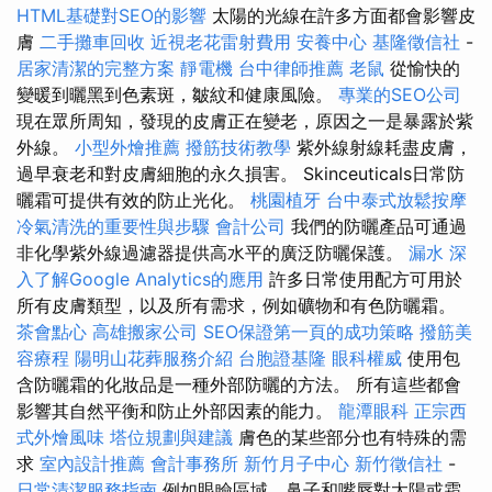
HTML基礎對SEO的影響
太陽的光線在許多方面都會影響皮
膚
二手攤車回收
近視老花雷射費用
安養中心
基隆徵信社
-
居家清潔的完整方案
靜電機
台中律師推薦
老鼠
從愉快的
變暖到曬黑到色素斑，皺紋和健康風險。
專業的SEO公司
現在眾所周知，發現的皮膚正在變老，原因之一是暴露於紫
外線。
小型外燴推薦
撥筋技術教學
紫外線射線耗盡皮膚，
過早衰老和對皮膚細胞的永久損害。 Skinceuticals日常防
曬霜可提供有效的防止光化。
桃園植牙
台中泰式放鬆按摩
冷氣清洗的重要性與步驟
會計公司
我們的防曬產品可通過
非化學紫外線過濾器提供高水平的廣泛防曬保護。
漏水
深
入了解Google Analytics的應用
許多日常使用配方可用於
所有皮膚類型，以及所有需求，例如礦物和有色防曬霜。
茶會點心
高雄搬家公司
SEO保證第一頁的成功策略
撥筋美
容療程
陽明山花葬服務介紹
台胞證基隆
眼科權威
使用包
含防曬霜的化妝品是一種外部防曬的方法。 所有這些都會
影響其自然平衡和防止外部因素的能力。
龍潭眼科
正宗西
式外燴風味
塔位規劃與建議
膚色的某些部分也有特殊的需
求
室內設計推薦
會計事務所
新竹月子中心
新竹徵信社
-
日常清潔服務指南
例如眼瞼區域，鼻子和嘴唇對太陽或霜