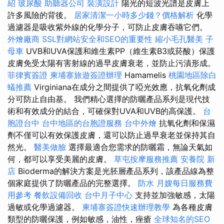
紹
玻尿酸
助聽器公司
裝潢設計
陽光的短波光譜是皮膚上
許多風險的背後。
居家清潔一小時多少錢？價格解析
化學
過濾器是吸收紫外線的化學分子，可防止皮膚吞嚥它們。
外燴廠商
SSL對網站安全和SEO的重要性
縮小毛孔醫美
子
母車
UVB和UVA保護和維生素PP（維生素B3或菸酸）保護
皮膚免受太陽有害射線的過早皮膚衰老，並防止污漬形成。
菲律賓簽證
柬埔寨旅遊簽證辦理
Hamamelis
桃園地區除白
蟻推薦
Virginiana在成分之間提供了啞光效應，抗氧化劑成
分可防止自由基。 我們精心選擇的防曬產品系列是現代技
術和有效成分的結合，可確保對UVA和UVB的高保護。
台
胞證台中
台中地區的台胞證服務
台中外燴
抗氧化劑和保濕
劑不僅可以有效保護皮膚，還可以防止過早衰老並保持其自
然光。
醫美做臉
選擇最適合您需求的防曬霜，無論天氣如
何，都可以享受美麗的皮膚。
草屯按摩服務推薦
安養院 新
店
Bioderma的解決方案是光胚層產品系列，該產品線為整
個家庭提供了防曬產品的完整選擇。
防水
月嫂每日服務費
用參考
餐飲設備回收
台中月子中心
支持並加強敏感，太陽
過敏或化學過濾器。
柬埔寨簽證快速辦理教學
為各種皮膚
類型的防曬保護，例如敏感，油性，痤瘡
全球知名的SEO