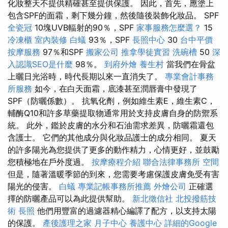
化妝整天不提供精確甚至提供保護。 因此，首先，應塗上
包含SPF的面霜，剩下幾分鐘，然後隨後裝飾化妝品。 SPF
全瓷冠
10塊UVB輻射的90％，SPF
家事服務怎麼選？
15
冷凍櫃
室內裝修
白蟻
93％，SPF
長照中心
30
台中平價
按摩服務
97％和SPF
搬家公司
推拿學徒實習
洗碗槽
50
深
入認識SEO是什麼
98％。
到府外燴
養生村
當我們在骨盆
上曬日光浴時，時代長期以來一直消失了。
專業會計事務
所服務
如今，在白天面霜，底漆甚至潤唇膏中發現了
SPF（防曬係數）。 抗氧化劑，例如維生素E，維生素C，
輔酶Q10和許多草藥提取物通常用於支持皮膚自身的防禦系
統。 此外，鑑於皮膚的水分和石油需求差異，防曬霜還包
含護士。 它們的其他成分與化妝品護士的成分相同。 夏天
的許多陽光為您提供了更多的動作精力，心情更好，並鼓勵
您積極地在戶外度過。
按摩療程介紹
聯合法律事務所
空間
但是，隨著溫暖季節的到來，您需要考慮保護皮膚免受有害
陽光的侵害。
白蟻
專業記帳事務所推薦
外燴公司
正確選
擇的防曬產品可以為此提供幫助。
新北徵信社
北投撥筋技
術
長照
他們用豐富的過濾器精心編譯了配方，以支持太陽
的保護。
產後護理之家 月子中心
養護中心
詳細的Google