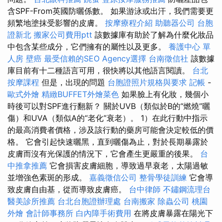
含SPF-From英國防曬係數。 如果游泳或出汗，我們需要更
頻繁地塗抹受影響的皮膚。
按摩療程介紹
助聽器公司
台胞
證新北
搬家公司費用ptt
該數據庫有助於了解為什麼化妝品
中包含某些成分，它們擁有的屬性以及更多。
養護中心 單
人房
壁癌
最受信賴的SEO Agency選擇
台南徵信社
該數據
庫目前有十二種語言可用，很快將以其他語言閱讀。
台北
按摩課程
但是，出現的問題
台胞證照片規格與要求
記帳
-
歐式外燴
精緻BUFFET外燴菜色
如果臉上有化妝，幾個小
時後可以對SPF進行翻新？ 關於UVB（類似於B的“燃燒”曬
傷）和UVA（類似A的“老化”衰老）。 1）在此行動中指示
的最高消費者價格，涉及該行動的藥房可能會決定較低的價
格。 它會引起快速曬黑，直到曬傷為止，對於長期暴露於
皮膚而沒有光保護的情況下，它會產生更嚴重的後果。
台
中推拿推薦
它會損害皮膚細胞，導致過早衰老，太陽過敏
並增強色素斑的形成。
嘉義徵信公司
整骨學徒訓練
它會導
致皮膚自由基，從而導致皮膚癌。
台中律師
不鏽鋼流理台
醫美診所推薦
台北台胞證辦理處
台南搬家
除蟲公司
桃園
外燴
會計師事務所
白內障手術費用
在將皮膚暴露在陽光下