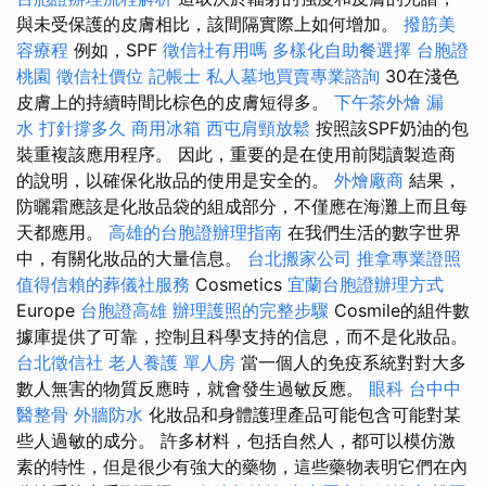
與未受保護的皮膚相比，該間隔實際上如何增加。
撥筋美
容療程
例如，SPF
徵信社有用嗎
多樣化自助餐選擇
台胞證
桃園
徵信社價位
記帳士
私人墓地買賣專業諮詢
30在淺色
皮膚上的持續時間比棕色的皮膚短得多。
下午茶外燴
漏
水 打針撐多久
商用冰箱
西屯肩頸放鬆
按照該SPF奶油的包
裝重複該應用程序。 因此，重要的是在使用前閱讀製造商
的說明，以確保化妝品的使用是安全的。
外燴廠商
結果，
防曬霜應該是化妝品袋的組成部分，不僅應在海灘上而且每
天都應用。
高雄的台胞證辦理指南
在我們生活的數字世界
中，有關化妝品的大量信息。
台北搬家公司
推拿專業證照
值得信賴的葬儀社服務
Cosmetics
宜蘭台胞證辦理方式
Europe
台胞證高雄
辦理護照的完整步驟
Cosmile的組件數
據庫提供了可靠，控制且科學支持的信息，而不是化妝品。
台北徵信社
老人養護 單人房
當一個人的免疫系統對對大多
數人無害的物質反應時，就會發生過敏反應。
眼科
台中中
醫整骨
外牆防水
化妝品和身體護理產品可能包含可能對某
些人過敏的成分。 許多材料，包括自然人，都可以模仿激
素的特性，但是很少有強大的藥物，這些藥物表明它們在內