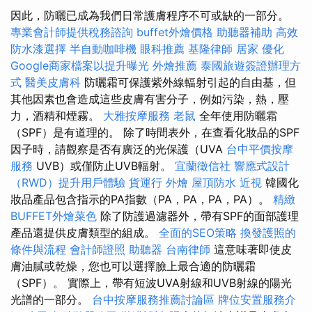
因此，防曬已成為我們日常護膚程序不可或缺的一部分。
專業會計師提供稅務諮詢
buffet外燴價格
助聽器補助
高效
防水漆選擇
半自動咖啡機
眼科推薦
基隆律師
居家
優化
Google商家檔案以提升曝光
外燴推薦
泰國旅遊簽證辦理方
式
醫美皮膚科
防曬霜可保護紫外線輻射引起的自由基，但
其他因素也會造成這些皮膚有害分子，例如污染，熱，壓
力，酒精和煙霧。
大雅按摩服務
老鼠
全年使用防曬霜
（SPF）是有道理的。 除了時間表外，在查看化妝品的SPF
因子時，請觀察是否有廣泛的光保護（UVA
台中平價按摩
服務
UVB）或僅防止UVB輻射。
宜蘭徵信社
響應式設計
（RWD）提升用戶體驗
貨運行
外燴
屋頂防水
近視
韓國化
妝品產品包含指示的PA指數（PA，PA，PA，PA）。
精緻
BUFFET外燴菜色
除了防護過濾器外，帶有SPF的面部護理
產品還提供皮膚類型的組成。
全面的SEO策略
換發護照的
條件與流程
會計師證照
助聽器
台南律師
這意味著即使皮
膚油膩或乾燥，您也可以選擇臉上最合適的防曬霜
（SPF）。 實際上，帶有短波UVA射線和UVB射線的陽光
光譜的一部分。
台中按摩服務推薦討論區
牌位安置服務介