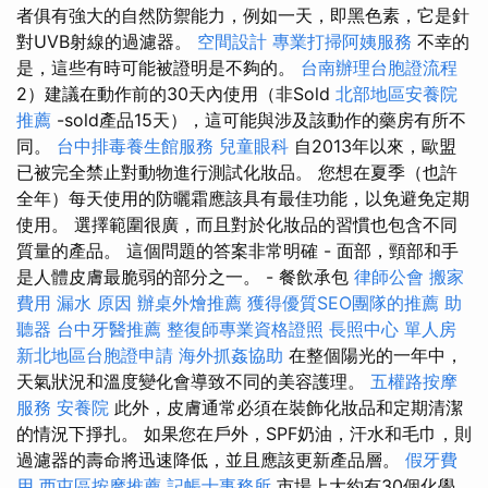
者俱有強大的自然防禦能力，例如一天，即黑色素，它是針
對UVB射線的過濾器。
空間設計
專業打掃阿姨服務
不幸的
是，這些有時可能被證明是不夠的。
台南辦理台胞證流程
2）建議在動作前的30天內使用（非Sold
北部地區安養院
推薦
-sold產品15天），這可能與涉及該動作的藥房有所不
同。
台中排毒養生館服務
兒童眼科
自2013年以來，歐盟
已被完全禁止對動物進行測試化妝品。 您想在夏季（也許
全年）每天使用的防曬霜應該具有最佳功能，以免避免定期
使用。 選擇範圍很廣，而且對於化妝品的習慣也包含不同
質量的產品。 這個問題的答案非常明確 - 面部，頸部和手
是人體皮膚最脆弱的部分之一。 - 餐飲承包
律師公會
搬家
費用
漏水 原因
辦桌外燴推薦
獲得優質SEO團隊的推薦
助
聽器
台中牙醫推薦
整復師專業資格證照
長照中心 單人房
新北地區台胞證申請
海外抓姦協助
在整個陽光的一年中，
天氣狀況和溫度變化會導致不同的美容護理。
五權路按摩
服務
安養院
此外，皮膚通常必須在裝飾化妝品和定期清潔
的情況下掙扎。 如果您在戶外，SPF奶油，汗水和毛巾，則
過濾器的壽命將迅速降低，並且應該更新產品層。
假牙費
用
西屯區按摩推薦
記帳士事務所
市場上大約有30個化學