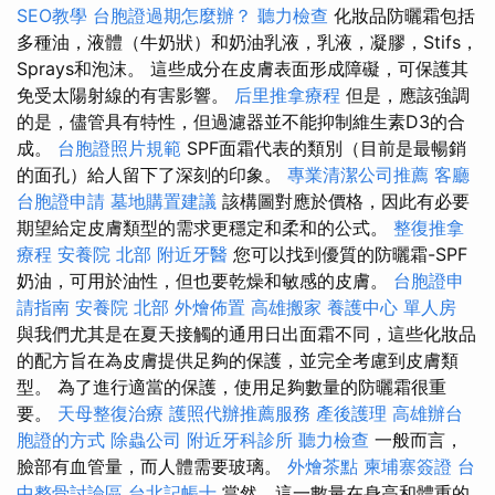
SEO教學
台胞證過期怎麼辦？
聽力檢查
化妝品防曬霜包括
多種油，液體（牛奶狀）和奶油乳液，乳液，凝膠，Stifs，
Sprays和泡沫。 這些成分在皮膚表面形成障礙，可保護其
免受太陽射線的有害影響。
后里推拿療程
但是，應該強調
的是，儘管具有特性，但過濾器並不能抑制維生素D3的合
成。
台胞證照片規範
SPF面霜代表的類別（目前是最暢銷
的面孔）給人留下了深刻的印象。
專業清潔公司推薦
客廳
台胞證申請
墓地購置建議
該構圖對應於價格，因此有必要
期望給定皮膚類型的需求更穩定和柔和的公式。
整復推拿
療程
安養院 北部
附近牙醫
您可以找到優質的防曬霜-SPF
奶油，可用於油性，但也要乾燥和敏感的皮膚。
台胞證申
請指南
安養院 北部
外燴佈置
高雄搬家
養護中心 單人房
與我們尤其是在夏天接觸的通用日出面霜不同，這些化妝品
的配方旨在為皮膚提供足夠的保護，並完全考慮到皮膚類
型。 為了進行適當的保護，使用足夠數量的防曬霜很重
要。
天母整復治療
護照代辦推薦服務
產後護理
高雄辦台
胞證的方式
除蟲公司
附近牙科診所
聽力檢查
一般而言，
臉部有血管量，而人體需要玻璃。
外燴茶點
柬埔寨簽證
台
中整骨討論區
台北記帳士
當然，這一數量在身高和體重的