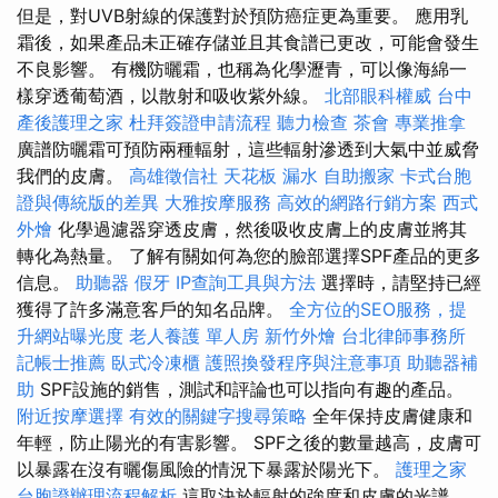
但是，對UVB射線的保護對於預防癌症更為重要。 應用乳
霜後，如果產品未正確存儲並且其食譜已更改，可能會發生
不良影響。 有機防曬霜，也稱為化學瀝青，可以像海綿一
樣穿透葡萄酒，以散射和吸收紫外線。
北部眼科權威
台中
產後護理之家
杜拜簽證申請流程
聽力檢查
茶會
專業推拿
廣譜防曬霜可預防兩種輻射，這些輻射滲透到大氣中並威脅
我們的皮膚。
高雄徵信社
天花板 漏水
自助搬家
卡式台胞
證與傳統版的差異
大雅按摩服務
高效的網路行銷方案
西式
外燴
化學過濾器穿透皮膚，然後吸收皮膚上的皮膚並將其
轉化為熱量。 了解有關如何為您的臉部選擇SPF產品的更多
信息。
助聽器
假牙
IP查詢工具與方法
選擇時，請堅持已經
獲得了許多滿意客戶的知名品牌。
全方位的SEO服務，提
升網站曝光度
老人養護 單人房
新竹外燴
台北律師事務所
記帳士推薦
臥式冷凍櫃
護照換發程序與注意事項
助聽器補
助
SPF設施的銷售，測試和評論也可以指向有趣的產品。
附近按摩選擇
有效的關鍵字搜尋策略
全年保持皮膚健康和
年輕，防止陽光的有害影響。 SPF之後的數量越高，皮膚可
以暴露在沒有曬傷風險的情況下暴露於陽光下。
護理之家
台胞證辦理流程解析
這取決於輻射的強度和皮膚的光譜，