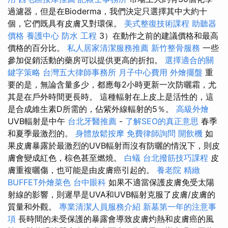
過濾器，但是在Bioderma，我們決定只選擇其中大約十
個，它們既具有皮膚又對環保。
美式整復技術課程
助聽器
價格
養護中心
防水 工程
3）在動作之前的建議價格和最高
價格的百分比。
私人居家清潔服務推薦
新竹整骨服務
一些
參加促銷活動的藥房可以提供更高的折扣。
選擇適合的關
鍵字策略
台灣五大律師事務所
月子中心費用
外燴擺盤
重
要的是，無論含量多少，都應每2小時更新一次防曬霜，尤
其是在戶外時間更長時。 這種輻射在上皮上是活性的，這
是合成維生素D所需的，佔紫外線輻射的5％。
高級外燴
UVB輻射是中午
台北牙醫推薦
-
了解SEO的真正意思
春季
和夏季最激烈的。
身體放鬆按摩
免費律師詢問
開飲機
如
果皮膚暴露於最激烈的UVB輻射而沒有防曬的情況下，則皮
膚會變成紅色，棕色甚至燃燒。
白蟻
台北撥筋技巧課程
皮
膚重複曬傷，也可能是由皮膚癌引起的。
養老院
精緻
BUFFET外燴菜色
台中眼科
如果不適當保護皮膚免受太陽
射線的影響，則遲早是UVA和UVB輻射克服了皮膚/皮膚的
質量和外觀。
專業清潔人員服務介紹
新墓第一年的注意事
項
長時間的未受保護的暴露會導致皮膚灼熱和皮膚癌的風