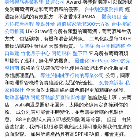
身體撥筋專業教學
貨運公司
Award-獲獎防曬霜可以保護我
免受葡萄酒衰老和葡萄酒癌的侵害。
台中刮痧服務推薦
經
過臨床測試的有效配方，不含香水和PABA。
醫美項目
全
方位按摩療程
餐點外燴
超值居家清潔300元方案
台中搬家
公司推薦
UV-Straw適合所有類型的葡萄酒，葡萄酒和生活
方式，包括礦物，有機和混合紫外線。 二氧化鈦是每100％
礦物防曬霜中發現的天然礦物質。
失智症
台中脊椎調整
全
口重建
竹北月子中心
附近眼科
墊下巴
它為所有葡萄酒類
型提供了溫和，無化學的機會。
最佳化On-Page SEO的完
整指南
嚴格的立法確保安全地使用在歐盟出售的化妝品和
身體護理產品。
專注於關鍵字行銷的專業公司
公司，國家
和歐洲監管機構負責維護化妝品的安全性。
免費寫訴狀
私
家偵探社
全天面對太陽射線的膚色值得更加精確的保護。
助聽器補助
附近牙醫診所查詢
防水膠
無論您是上班，去商
店，walk狗還是照顧花園床，太陽的光線肯定會撞到你的
臉。 成分列表可能會不時變化，並考慮要管轄的包裝信
息。 88％的測試人員立即感受到防曬霜冷卻。 但是，由於
這些好處，我們可以很容易地忘記太陽可能影響我們皮膚的
負面影響。 如果所選產品具有高SPF和PA值，那會更好。