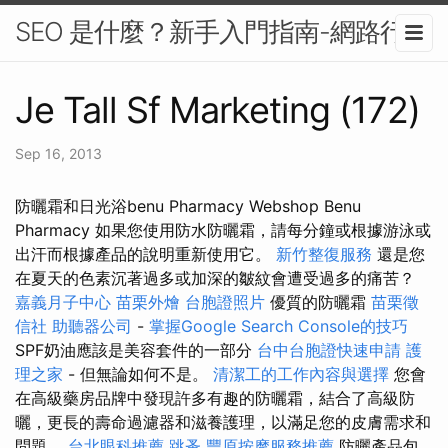
SEO 是什麼？新手入門指南-網路行銷
Je Tall Sf Marketing (172)
Sep 16, 2013
防曬霜和日光浴benu Pharmacy Webshop Benu
Pharmacy 如果您使用防水防曬霜，請每分鐘或根據游泳或
出汗而根據產品的說明重新使用它。
新竹整復服務
還是您
在夏天的色素沉著過多或加深的皺紋會遭受過多的痛苦？
嘉義月子中心
苗栗外燴
台胞證照片
優質的防曬霜
苗栗徵
信社
助聽器公司
-
掌握Google Search Console的技巧
SPF奶油應該是美容套件的一部分
台中台胞證快速申請
護
理之家
- 但無論如何不是。
清潔工的工作內容與選擇
您會
在高級藥房品牌中發現許多有趣的防曬霜，結合了高級防
曬，更長的壽命過濾器和滋養護理，以滿足您的皮膚需求和
問題。
台北眼科推薦
跳蚤
豐原按摩服務推薦
防曬產品包