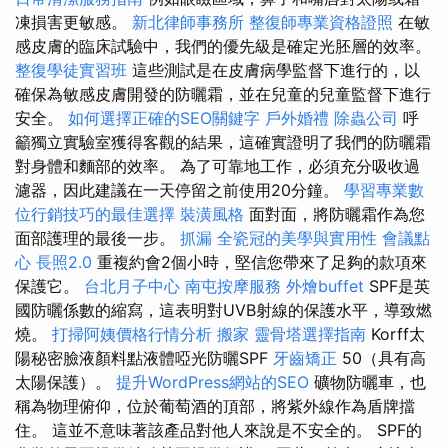
凍損害更敏感。
新北律師事務所
整復師專業資格證照
在敏
感皮膚的臨床試驗中，我們的優先級是確定光胚層的效率。
整復學徒實習班
這些測試是在皮膚病學監督下進行的，以
確保為敏感皮膚開發的防曬霜，並在兒童的兒童監督下進行
安全。
如何選擇正確的SEO關鍵字
戶外婚禮
除蟲公司
呼
籲獨立實驗室獲得客觀的結果，這確實證明了我們的防曬霜
對身體和麵部的效率。 為了可靠地工作，必須充分吸收過
濾器，因此建議在一天停留之前使用20分鐘。
學習專業數
位行銷技巧的最佳選擇
裝潢風格
面對面，將防曬霜作為您
面部護理的最後一步。
抓漏
全瓷冠的美學與實用性
會議點
心
長照2.0
重複約會2個小時，堅信您帶來了足夠的款項來
保護它。
台北月子中心
南屯按摩服務
外燴buffet
SPF是英
國防曬係數的縮寫，這表明對UVB射線的保護水平，導致燃
燒。
打掃阿姨價格行情分析
搬家
靈骨塔選擇指南
Korff太
陽秘密臉液顏料點液體啞光防曬SPF
牙齒矯正
50（具有高
太陽保護）。
提升WordPress網站的SEO
礦物防曬車，也
稱為物理俯仰，位於葡萄酒的頂部，將紫外線作為盾牌擋
住。 這並不意味著該產品對他人來說是不安全的。 SPF的