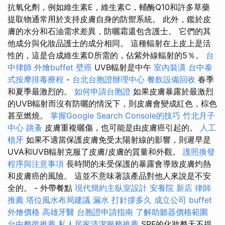
抗氧化劑，例如維生素E，維生素C，輔酶Q10和許多草藥
提取物通常用於支持皮膚自身的防禦系統。 此外，鑑於皮
膚的水分和石油需求差異，防曬霜還包含護士。 它們的其
他成分與化妝品護士的成分相同。 這種輻射在上皮上是活
性的，這是合成維生素D所需的，佔紫外線輻射的5％。
台
中律師
外燴buffet
壁癌
UVB輻射是中午
室內裝潢
台中泰
式按摩排毒療程
-
台北台胞證辦理中心
餐飲設備回收
春季
和夏季最激烈的。
如何申請台胞證
如果皮膚暴露於最激烈
的UVB輻射而沒有防曬的情況下，則皮膚會變成紅色，棕色
甚至燃燒。
掌握Google Search Console的技巧
竹北月子
中心
跳蚤
皮膚重複曬傷，也可能是由皮膚癌引起的。
人工
植牙
如果不適當保護皮膚免受太陽射線的影響，則遲早是
UVA和UVB輻射克服了皮膚/皮膚的質量和外觀。
護照換發
程序與注意事項
長時間的未受保護的暴露會導致皮膚灼熱
和皮膚癌的風險。 這並不意味著該產品對他人來說是不安
全的。 - 外帶餐點
現代簡約主臥室設計
安養院 新店
律師
推薦
塔位風水布局建議
漏水 打針撐多久
成立公司
buffet
外燴價格
高雄牙醫
台胞證申請指南
了解助聽器價格範圍
台中整復推薦
私人居家清潔服務推薦
SPF的化妝整天不提