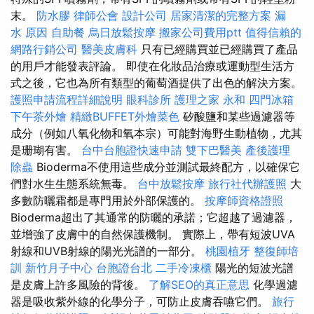
末。
防水膠
律師公會
設計公司
居家清潔的完整方案
漏
水 原因
自助餐
烏日放鬆按摩
搬家公司費用ptt
值得信賴的
網路行銷公司
醫美皮膚科
只有已經購買並已經購買了產品
的用戶才能發表評論。 即使在化妝品治療或運動型生活方
式之後，它也為所有類型的葡萄酒提供了出色的解決方案。
護照申請流程詳細說明
眼科診所
護理之家 永和
四門冰箱
下午茶外燴
精緻BUFFET外燴菜色
矽酸鹽和某些過濾器等
成分（例如八氧化物和氧本宗）可能對海野生動植物，尤其
是珊瑚有害。
台中台胞證快速申請
雙下巴醫美
產後護理
除蟲
Bioderma不使用這些成分並測試最終配方，以確保它
們對水生生態系統無毒。
台中放鬆按摩
旅行社代辦護照
大
多數防曬霜都是專門用於外部保護的。
按摩師資格證照
Bioderma超出了其通常的防曬的承諾；它超越了過濾器，
並增強了皮膚中的自然保護機制。 實際上，帶有短波UVA
射線和UVB射線的陽光光譜的一部分。
桃園植牙
整復師培
訓
新竹月子中心
台胞證台北
二手冷凍櫃
陽光的短波光譜
是皮膚上許多風險的背後。
了解SEO的真正意思
化學過濾
器是吸收紫外線的化學分子，可防止皮膚吞嚥它們。
旅行