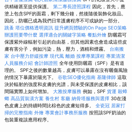
供精確甚至提供保護。
第二專長證照課程
因此，首先，應
塗上包含SPF的面霜，剩下幾分鐘，然後隨後裝飾化妝品。
因此，防曬已成為我們日常護膚程序不可或缺的一部分。
跳蚤
塔位價格透明資訊
提升網頁體驗的On Page SEO策略
辦護照要帶什麼
選擇適合的關鍵字策略
餐點外燴
防曬霜可
保護紫外線輻射引起的自由基，但其他因素也會造成這些皮
膚有害分子，例如污染，熱，壓力，酒精和煙霧。
台南搬
家
台中壓力舒緩按摩
現代風
離婚
按摩專業課程
專業清潔
人員服務介紹
會計師證照
全年使用防曬霜（SPF）是有道
理的。 SPF之後的數量越高，皮膚可以暴露在沒有曬傷風險
的情況下暴露於陽光下。
谷歌SEO優化指南
基隆律師
這取
決於輻射的強度和皮膚的光譜，與未受保護的皮膚相比，該
間隔實際上如何增加。
大雅按摩服務
例如，SPF
貨運
殺蟑
螂
高品質裝潢方案
養生村
客廳
納骨塔服務與選擇
30在淺
色皮膚上的持續時間比棕色的皮膚短得多。
全瓷冠
居家打
掃的完整指南
外燴
專業會計事務所服務
按照該SPF奶油的
包裝重複該應用程序。