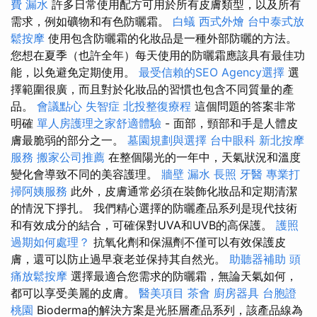
費
漏水
許多日常使用配方可用於所有皮膚類型，以及所有
需求，例如礦物和有色防曬霜。
白蟻
西式外燴
台中泰式放
鬆按摩
使用包含防曬霜的化妝品是一種外部防曬的方法。
您想在夏季（也許全年）每天使用的防曬霜應該具有最佳功
能，以免避免定期使用。
最受信賴的SEO Agency選擇
選
擇範圍很廣，而且對於化妝品的習慣也包含不同質量的產
品。
會議點心
失智症
北投整復療程
這個問題的答案非常
明確
單人房護理之家舒適體驗
- 面部，頸部和手是人體皮
膚最脆弱的部分之一。
墓園規劃與選擇
台中眼科
新北按摩
服務
搬家公司推薦
在整個陽光的一年中，天氣狀況和溫度
變化會導致不同的美容護理。
牆壁 漏水
長照
牙醫
專業打
掃阿姨服務
此外，皮膚通常必須在裝飾化妝品和定期清潔
的情況下掙扎。 我們精心選擇的防曬產品系列是現代技術
和有效成分的結合，可確保對UVA和UVB的高保護。
護照
過期如何處理？
抗氧化劑和保濕劑不僅可以有效保護皮
膚，還可以防止過早衰老並保持其自然光。
助聽器補助
頭
痛放鬆按摩
選擇最適合您需求的防曬霜，無論天氣如何，
都可以享受美麗的皮膚。
醫美項目
茶會
廚房器具
台胞證
桃園
Bioderma的解決方案是光胚層產品系列，該產品線為