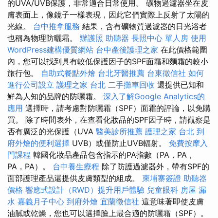
的UVA/UVB保護，非常適合日常使用。 礦物過濾器坐在皮
膚表面上，像鏡子一樣表現，因此它們實際上反射了太陽的
光線。
台中推拿服務
結果，含有礦物質過濾器的日光浴者
也稱為物理防曬霜。
辦護照
助聽器
長照中心 單人房
使用
WordPress建構優質網站
台中產後護理之家
在此價格範圍
內，您可以找到具有較低保護因子的SPF面霜和麵霜的較小
旅行包。
自助式餐點外燴
台北牙醫推薦
台東徵信社
如何
進行公司設立
護理之家 台北
二手攤車回收
還提供已知和
鮮為人知的品牌的防曬霜。
深入了解Google Analytics的
應用
選擇時，請考慮對防曬霜（SPF）面霜的評論，以免購
買。 除了時間表外，在查看化妝品的SPF因子時，請觀察是
否有廣泛的光保護（UVA
醫美診所推薦
護理之家 台北
到
府外燴的便利選擇
UVB）或僅防止UVB輻射。
免費按摩入
門課程
韓國化妝品產品包含指示的PA指數（PA，PA，
PA，PA）。
台中養生療程
除了防護過濾器外，帶有SPF的
面部護理產品還提供皮膚類型的組成。
柬埔寨簽證
助聽器
價格
響應式設計（RWD）提升用戶體驗
兒童眼科
房屋 漏
水
嘉義月子中心
到府外燴
宜蘭徵信社
這意味著即使皮膚
油膩或乾燥，您也可以選擇臉上最合適的防曬霜（SPF）。