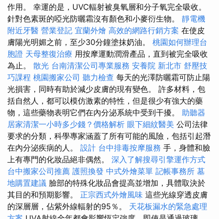
作用。 幸運的是，UVC輻射被臭氧層和分子氧完全吸收。
針對色素斑的啞光防曬霜沒有顏色和小麥衍生物。
靜電機
附近牙醫
營業登記
宜蘭外燴
高效的網路行銷方案
在使皮
膚陽光明媚之前，至少30分鐘塗抹奶油。
桃園如何辦理台
胞證
天母整復治療
用按摩運動潤滑產品，直到被完全吸收
為止。
散光
台南清潔公司專業服務
安養院 新北市
舒壓技
巧課程
桃園搬家公司
聽力檢查
每天的光澤防曬霜可防止陽
光損害，同時有助於減少皮膚的現有變色。 許多材料，包
括自然人，都可以模仿激素的特性，但是很少有強大的藥
物，這些藥物表明它們在內分泌系統中受到干擾。
助聽器
居家清潔一小時多少錢？價格解析
眼下細紋醫美
公司法律
要求的分類，科學專家涵蓋了所有可能的風險，包括引起潛
在內分泌疾病的人。
設計
台中排毒按摩服務
手，身體和臉
上有專門的化妝品絕非偶然。
深入了解搜尋引擎運作方式
台中搬家公司推薦
護照換發
中式外燴菜單
記帳事務所
墓
地購置建議
臉部的特殊化妝品會提高並增加，具體取決於
其目的和預期影響。
正宗西式外燴風味
這些光線穿透皮膚
的深層層，佔紫外線輻射的95％。
天花板漏水的緊急處理
方案
UVA射線全年都會影響恆定強度，即使是通過玻璃，