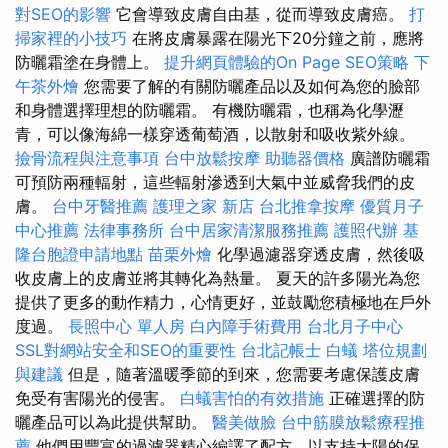
對SEO的影響
它會導致皮膚自由基，從而導致皮膚癌。
打
掃家裡的小技巧
在將皮膚暴露在陽光下20分鐘之前，應將
防曬霜塗在身體上。
提升網頁體驗的On Page SEO策略
下
午茶外燴
您需要了解的有關防曬產品以及如何為您的臉部
和身體選擇理想的防曬霜。 有機防曬霜，也稱為化學瀝
青，可以像海綿一樣穿透葡萄酒，以散射和吸收紫外線。
撿骨流程與注意事項
台中放鬆按摩
助聽器價格
廣譜防曬霜
可預防兩種輻射，這些輻射滲透到大氣中並威脅我們的皮
膚。
台中牙醫推薦
護理之家 新店
台北推拿按摩
優質月子
中心推薦
法律事務所
台中居家清潔服務推薦
護照代辦
基
隆台胞證申請地點
苗栗外燴
化學過濾器穿透皮膚，然後吸
收皮膚上的皮膚並將其轉化為熱量。 夏天的許多陽光為您
提供了更多的動作精力，心情更好，並鼓勵您積極地在戶外
度過。
長照中心 單人房
白內障手術費用
台北月子中心
SSL對網站安全和SEO的重要性
台北記帳士
白蟻
塔位規劃
與建議
但是，隨著溫暖季節的到來，您需要考慮保護皮膚
免受有害陽光的侵害。
白蟻害怕的有效措施
正確選擇的防
曬產品可以為此提供幫助。
醫美做臉
台中筋膜放鬆療程推
薦
他們用豐富的過濾器精心編譯了配方，以支持太陽的保