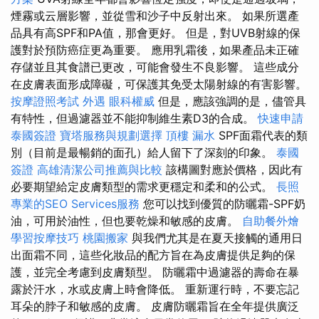
煙霧或云層影響，並從雪和沙子中反射出來。 如果所選產
品具有高SPF和PA值，那會更好。 但是，對UVB射線的保
護對於預防癌症更為重要。 應用乳霜後，如果產品未正確
存儲並且其食譜已更改，可能會發生不良影響。 這些成分
在皮膚表面形成障礙，可保護其免受太陽射線的有害影響。
按摩證照考試
外遇
眼科權威
但是，應該強調的是，儘管具
有特性，但過濾器並不能抑制維生素D3的合成。
快速申請
泰國簽證
寶塔服務與規劃選擇
頂樓 漏水
SPF面霜代表的類
別（目前是最暢銷的面孔）給人留下了深刻的印象。
泰國
簽證
高雄清潔公司推薦與比較
該構圖對應於價格，因此有
必要期望給定皮膚類型的需求更穩定和柔和的公式。
長照
專業的SEO Services服務
您可以找到優質的防曬霜-SPF奶
油，可用於油性，但也要乾燥和敏感的皮膚。
自助餐外燴
學習按摩技巧
桃園搬家
與我們尤其是在夏天接觸的通用日
出面霜不同，這些化妝品的配方旨在為皮膚提供足夠的保
護，並完全考慮到皮膚類型。 防曬霜中過濾器的壽命在暴
露於汗水，水或皮膚上時會降低。 重新運行時，不要忘記
耳朵的脖子和敏感的皮膚。 皮膚防曬霜旨在全年提供廣泛