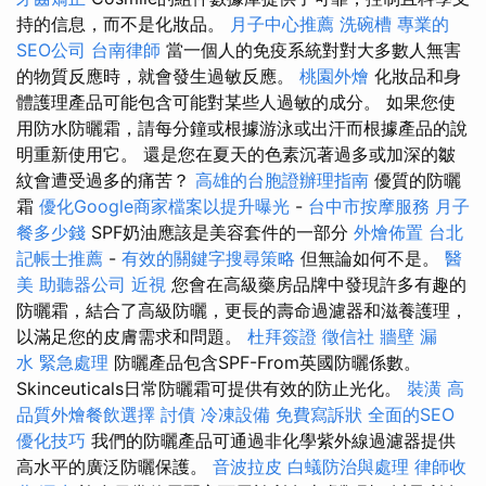
持的信息，而不是化妝品。
月子中心推薦
洗碗槽
專業的
SEO公司
台南律師
當一個人的免疫系統對對大多數人無害
的物質反應時，就會發生過敏反應。
桃園外燴
化妝品和身
體護理產品可能包含可能對某些人過敏的成分。 如果您使
用防水防曬霜，請每分鐘或根據游泳或出汗而根據產品的說
明重新使用它。 還是您在夏天的色素沉著過多或加深的皺
紋會遭受過多的痛苦？
高雄的台胞證辦理指南
優質的防曬
霜
優化Google商家檔案以提升曝光
-
台中市按摩服務
月子
餐多少錢
SPF奶油應該是美容套件的一部分
外燴佈置
台北
記帳士推薦
-
有效的關鍵字搜尋策略
但無論如何不是。
醫
美
助聽器公司
近視
您會在高級藥房品牌中發現許多有趣的
防曬霜，結合了高級防曬，更長的壽命過濾器和滋養護理，
以滿足您的皮膚需求和問題。
杜拜簽證
徵信社
牆壁 漏
水 緊急處理
防曬產品包含SPF-From英國防曬係數。
Skinceuticals日常防曬霜可提供有效的防止光化。
裝潢
高
品質外燴餐飲選擇
討債
冷凍設備
免費寫訴狀
全面的SEO
優化技巧
我們的防曬產品可通過非化學紫外線過濾器提供
高水平的廣泛防曬保護。
音波拉皮
白蟻防治與處理
律師收