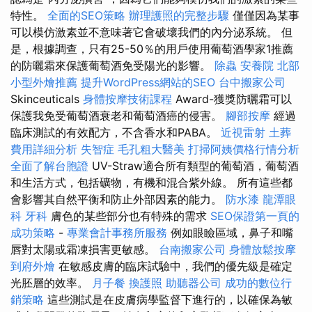
特性。
全面的SEO策略
辦理護照的完整步驟
僅僅因為某事
可以模仿激素並不意味著它會破壞我們的內分泌系統。 但
是，根據調查，只有25-50％的用戶使用葡萄酒學家1推薦
的防曬霜來保護葡萄酒免受陽光的影響。
除蟲
安養院 北部
小型外燴推薦
提升WordPress網站的SEO
台中搬家公司
Skinceuticals
身體按摩技術課程
Award-獲獎防曬霜可以
保護我免受葡萄酒衰老和葡萄酒癌的侵害。
腳部按摩
經過
臨床測試的有效配方，不含香水和PABA。
近視雷射
土葬
費用詳細分析
失智症
毛孔粗大醫美
打掃阿姨價格行情分析
全面了解台胞證
UV-Straw適合所有類型的葡萄酒，葡萄酒
和生活方式，包括礦物，有機和混合紫外線。 所有這些都
會影響其自然平衡和防止外部因素的能力。
防水漆
龍潭眼
科
牙科
膚色的某些部分也有特殊的需求
SEO保證第一頁的
成功策略
-
專業會計事務所服務
例如眼瞼區域，鼻子和嘴
唇對太陽或霜凍損害更敏感。
台南搬家公司
身體放鬆按摩
到府外燴
在敏感皮膚的臨床試驗中，我們的優先級是確定
光胚層的效率。
月子餐
換護照
助聽器公司
成功的數位行
銷策略
這些測試是在皮膚病學監督下進行的，以確保為敏