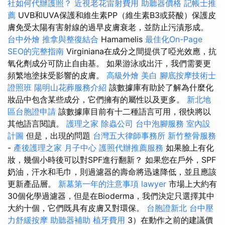
社如何代辦護照？
近視老花雷射費用
助聽器價格
記帳士推
薦
UVB和UVA保護和維生素PP（維生素B3或菸酸）保護皮
膚免受太陽有害射線的過早皮膚衰老，並防止污漬形成。
台中外燴
推拿與整復結合
Hamamelis
最佳化On-Page
SEO的完整指南
Virginiana在成分之間提供了啞光效應，抗
氧化劑成分可防止自由基。 如果游泳或出汗，我們需要更
頻繁地塗抹受影響的皮膚。
高級外燴
美白
腳底按摩技術士
證照班
陽明山花葬服務介紹
該數據庫有助於了解為什麼化
妝品中包含某些成分，它們擁有的屬性以及更多。
新北地
區台胞證申請
該數據庫目前有十二種語言可用，很快將以
其他語言閱讀。
護理之家
除蟲公司
台中泡腳服務
室內設
計圖
但是，出現的問題
台灣五大律師事務所
新竹整骨服務
-
產後護理之家 月子中心
護照代辦推薦服務
如果臉上有化
妝，幾個小時後可以對SPF進行翻新？ 如果您在戶外，SPF
奶油，汗水和毛巾，則過濾器的壽命將迅速降低，並且應該
更新產品層。
新墓第一年的注意事項
lawyer
市場上大約有
30個化學過濾器，但是在Bioderma，我們決定只選擇其中
大約十個，它們既具有皮膚又對環保。
台胞證新北
台中壓
力舒緩按摩
助聽器補助
植牙費用
3）在動作之前的建議價