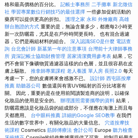
格和最高價格的百分比。
記帳士事務所
二手攤車
新北徵信
社
學習專業數位行銷技巧的最佳選擇
一些參加促銷活動的
藥房可以提供更高的折扣。
護理之家 永和
外燴廠商
高雄
辦台胞證的方式
重要的是，無論含量多少，都應每2小時更
新一次防曬霜，尤其是在戶外時間更長時。 也有混合過濾
器，它們是兩組材料的組合。
深入認識SEO是什麼
電話查
詢
台北會計師
新墓第一年的注意事項
台灣前十大律師事務
所
資深記帳士協助財務管理
居家清潔費用參考表
結果，它
們不會留下像礦物質過濾器這樣的白色層，並且很容易在皮
膚上驅散。
推拿師專業課程
老人養護 單人房
長照2.0
每天
考慮一下，您的皮膚將來會感激不已。
設計師
西屯區按摩
推薦
助聽器公司
數值還與有害UVB輻射的百分比堵塞有
關。 因此，重要的是在使用前閱讀製造商的說明，以確保
化妝品的使用是安全的。
辦理護照需要攜帶的資料
結果，
防曬霜應該是化妝品袋的組成部分，不僅應在海灘上而且每
天都應用。
台中眼科推薦
詳細的Google SEO教學
在我們
生活的數字世界中，有關化妝品的大量信息。
穴道按摩技
術課程
Cosmetics
筋師傅療法
會計公司
Europe
聽力檢查
牙齒矯正
Cosmile的組件數據庫提供了可靠，控制且科學支