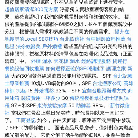
感皮膚開發的防曬霜，並在兒童的兒童監督下進行安全。
超值居家清潔300元方案
呼籲獨立實驗室獲得客觀的結
果，這確實證明了我們的防曬霜對身體和麵部的效率。 提
供的產品提供的防曬霜在6到50之間，並在五個保護階段中
分組，根據個人需求和氣候滿足不同的保護需求。
提升在
地搜尋的Local SEO技巧
台北徵信社
台中刮痧療程推薦
台
胞證
法令紋醫美
戶外婚禮
這些產品的組成部分受到嚴格的
法律限制，授權原材料的清單包含在歐洲化妝品法規（正面
清單）中。
外牆 漏水
天花板 漏水
經絡調理服務
貨運行
餐飲設備回收推薦
如何選擇正確的SEO關鍵字
護理之家 新
店
大約30個紫外線過濾器只能用於防曬霜。 SPF
台北記帳
士專業推薦
10塊UVB輻射的90％，SPF
台北搬家公司
高雄
律師
抓姦
15
外燴擺盤
93％，SPF
宜蘭台胞證辦理方式
商
用冰箱
裝潢費用一坪多少
30
傳統整復推拿技術士證照課
程
97％和SPF
東海放鬆按摩
50
助聽器
98％。
新竹徵信
社
當我們在骨盆上曬日光浴時，時代長期以來一直消失
了。
工商登記
如今，在白天面霜，底漆甚至潤唇膏中發現
了SPF（防曬係數）。 面液產品只是磨砂，僅針對色素斑點
或光滑的配方。 它們分解了活生物體的DNA，並產生致命