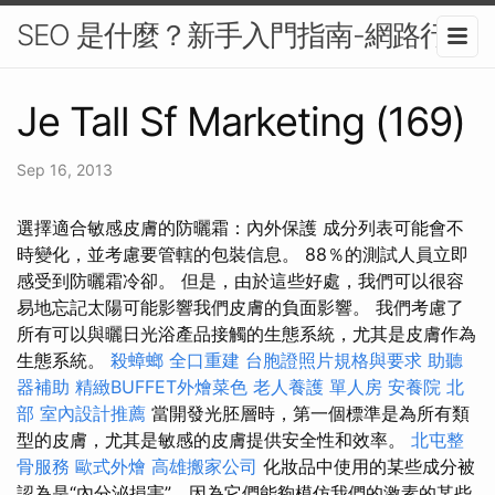
SEO 是什麼？新手入門指南-網路行銷
Je Tall Sf Marketing (169)
Sep 16, 2013
選擇適合敏感皮膚的防曬霜：內外保護 成分列表可能會不
時變化，並考慮要管轄的包裝信息。 88％的測試人員立即
感受到防曬霜冷卻。 但是，由於這些好處，我們可以很容
易地忘記太陽可能影響我們皮膚的負面影響。 我們考慮了
所有可以與曬日光浴產品接觸的生態系統，尤其是皮膚作為
生態系統。
殺蟑螂
全口重建
台胞證照片規格與要求
助聽
器補助
精緻BUFFET外燴菜色
老人養護 單人房
安養院 北
部
室內設計推薦
當開發光胚層時，第一個標準是為所有類
型的皮膚，尤其是敏感的皮膚提供安全性和效率。
北屯整
骨服務
歐式外燴
高雄搬家公司
化妝品中使用的某些成分被
認為是“內分泌損害”，因為它們能夠模仿我們的激素的某些