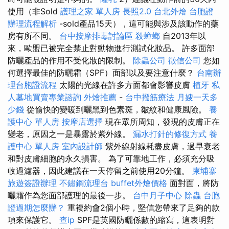
使用（非Sold
護理之家 單人房
長照2.0
台北外燴
台胞證
辦理流程解析
-sold產品15天），這可能與涉及該動作的藥
房有所不同。
台中按摩排毒討論區
殺蟑螂
自2013年以
來，歐盟已被完全禁止對動物進行測試化妝品。 許多面部
防曬產品的作用不受化妝的限制。
除蟲公司
徵信公司
您如
何選擇最佳的防曬霜（SPF）面部以及要注意什麼？
台南辦
理台胞證流程
太陽的光線在許多方面都會影響皮膚
植牙
私
人墓地買賣專業諮詢
外燴推薦
-
台中撥筋療法
月嫂一天多
少錢
從愉快的變暖到曬黑到色素斑，皺紋和健康風險。
養
護中心 單人房
按摩店選擇
現在眾所周知，發現的皮膚正在
變老，原因之一是暴露於紫外線。
漏水打針的修復方式
養
護中心 單人房
室內設計師
紫外線射線耗盡皮膚，過早衰老
和對皮膚細胞的永久損害。 為了可靠地工作，必須充分吸
收過濾器，因此建議在一天停留之前使用20分鐘。
柬埔寨
旅遊簽證辦理
不鏽鋼流理台
buffet外燴價格
面對面，將防
曬霜作為您面部護理的最後一步。
台中月子中心
除蟲
台胞
證過期怎麼辦？
重複約會2個小時，堅信您帶來了足夠的款
項來保護它。
查ip
SPF是英國防曬係數的縮寫，這表明對