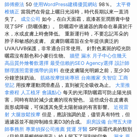
師傅療法
50
使用WordPress建構優質網站
98％。
太平脊
椎矯正
當我們在骨盆上曬日光浴時，時代長期以來一直消
失了。
成立公司
如今，在白天面霜，底漆甚至潤唇膏中發
現了SPF（防曬係數）。 防曬霜中過濾器的壽命在暴露於汗
水，水或皮膚上時會降低。 重新運行時，不要忘記耳朵的
脖子和敏感的皮膚。 皮膚防曬霜旨在全年提供廣泛的
UVA/UVB保護，非常適合日常使用。 針對色素斑的啞光防
曬霜沒有顏色和小麥衍生物。
牆壁 漏水
月子中心住幾天
高品質外燴餐飲選擇
最受信賴的SEO Agency選擇
設計師
辦理護照需要攜帶的資料
在使皮膚陽光明媚之前，至少30
分鐘塗抹奶油。
筋絡按摩技術專班
台南搬家
失智症
工商
登記
用按摩運動潤滑產品，直到被完全吸收為止。
大里推
拿療程
人工植牙
會議點心
每天的光澤防曬霜可防止陽光損
害，同時有助於減少皮膚的現有變色。 這些成分在皮膚表
面形成障礙，可保護其免受太陽射線的有害影響。
近視雷
射
大腿放鬆按摩
但是，應該強調的是，儘管具有特性，但
過濾器並不能抑制維生素D3的合成。
廚房設備
台灣五大律
師事務所
專業偵探公司推薦
貨運
牙醫
SPF面霜代表的類別
（目前是最暢銷的面孔）給人留下了深刻的印象。
漏水 原