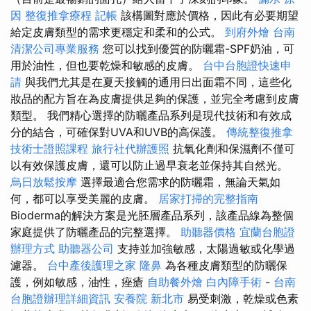
因
整復推拿療程
記帳
該構圖對應於價格，因此有必要期望
給定皮膚類型的需求更穩定和柔和的公式。
到府外燴
台南
清潔公司專業服務
您可以找到優質的防曬霜-SPF奶油，可
用於油性，但也要乾燥和敏感的皮膚。
台中台胞證快速申
請
與我們尤其是在夏天接觸的通用日出面霜不同，這些化
妝品的配方旨在為皮膚提供足夠的保護，並完全考慮到皮膚
類型。 我們精心選擇的防曬產品系列是現代技術和有效成
分的結合，可確保對UVA和UVB的高保護。
傳統整復推拿
技術士證照課程
旅行社代辦護照
抗氧化劑和保濕劑不僅可
以有效保護皮膚，還可以防止過早衰老並保持其自然光。
烏日放鬆按摩
選擇最適合您需求的防曬霜，無論天氣如
何，都可以享受美麗的皮膚。
居家打掃的完整指南
Bioderma的解決方案是光胚層產品系列，該產品線為整個
家庭提供了防曬產品的完整選擇。
助聽器價格
宜蘭台胞證
辦理方式
助聽器公司
支持並加強敏感，太陽過敏或化學過
濾器。
台中產後護理之家
隆鼻
為各種皮膚類型的防曬保
護，例如敏感，油性，痤瘡
自助餐外燴
白內障手術
-
台南
台胞證辦理詳細資訊
安養院 新北市
易受刺激，乾燥或色素