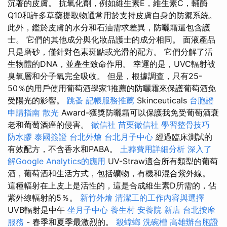
沉著的皮膚。 抗氧化劑，例如維生素E，維生素C，輔酶
Q10和許多草藥提取物通常用於支持皮膚自身的防禦系統。
此外，鑑於皮膚的水分和石油需求差異，防曬霜還包含護
士。 它們的其他成分與化妝品護士的成分相同。 面液產品
只是磨砂，僅針對色素斑點或光滑的配方。 它們分解了活
生物體的DNA，並產生致命作用。 幸運的是，UVC輻射被
臭氧層和分子氧完全吸收。 但是，根據調查，只有25-
50％的用戶使用葡萄酒學家1推薦的防曬霜來保護葡萄酒免
受陽光的影響。
跳蚤
記帳服務推薦
Skinceuticals
台胞證
申請指南
散光
Award-獲獎防曬霜可以保護我免受葡萄酒衰
老和葡萄酒癌的侵害。
徵信社
苗栗徵信社
學習整骨技巧
防水膠
泰國簽證
台北外燴
台北月子中心
經過臨床測試的
有效配方，不含香水和PABA。
土葬費用詳細分析
深入了
解Google Analytics的應用
UV-Straw適合所有類型的葡萄
酒，葡萄酒和生活方式，包括礦物，有機和混合紫外線。
這種輻射在上皮上是活性的，這是合成維生素D所需的，佔
紫外線輻射的5％。
新竹外燴
清潔工的工作內容與選擇
UVB輻射是中午
坐月子中心
養生村
安養院 新店
台北按摩
服務
- 春季和夏季最激烈的。
殺蟑螂
洗碗槽
高雄辦台胞證