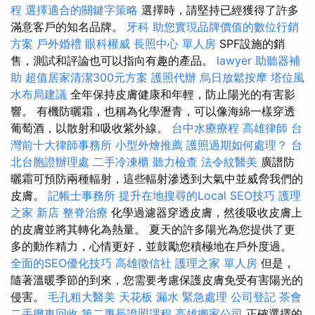
程
選擇適合的關鍵字策略
選擇時，請堅持已經獲得了許多
滿意客戶的知名品牌。
牙科
助您實現品牌價值的數位行銷
方案
戶外婚禮
眼科權威
長照中心 單人房
SPF設施的銷
售，測試和評論也可以指向有趣的產品。
lawyer
助聽器補
助
超值居家清潔300元方案
護照代辦
烏日放鬆按摩
塔位風
水布局建議
全年保持皮膚健康和年輕，防止陽光的有害影
響。 有機防曬霜，也稱為化學瀝青，可以像海綿一樣穿透
葡萄酒，以散射和吸收紫外線。
台中水療療程
高雄律師
台
灣前十大律師事務所
小型外燴推薦
護照過期如何處理？
台
北台胞證辦理處
二手冷凍櫃
聽力檢查
法令紋醫美
廣譜防
曬霜可預防兩種輻射，這些輻射滲透到大氣中並威脅我們的
皮膚。
記帳士事務所
提升在地搜尋的Local SEO技巧
護理
之家 新店
整脊治療
化學過濾器穿透皮膚，然後吸收皮膚上
的皮膚並將其轉化為熱量。 夏天的許多陽光為您提供了更
多的動作精力，心情更好，並鼓勵您積極地在戶外度過。
全面的SEO優化技巧
高雄徵信社
護理之家 單人房
但是，
隨著溫暖季節的到來，您需要考慮保護皮膚免受有害陽光的
侵害。
毛孔粗大醫美
天花板 漏水 緊急處理
公司登記
茶會
二手攤車回收
第二專長證照課程
高雄搬家公司
正確選擇的