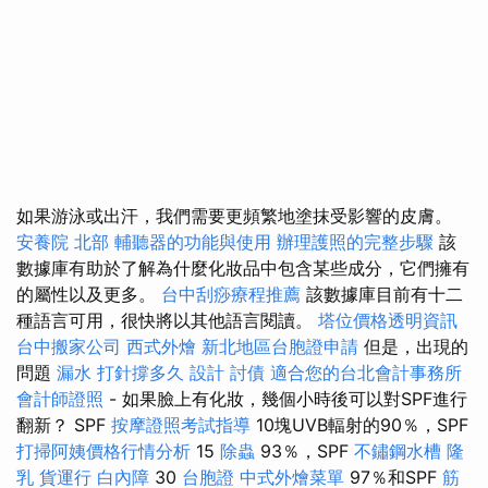
如果游泳或出汗，我們需要更頻繁地塗抹受影響的皮膚。
安養院 北部
輔聽器的功能與使用
辦理護照的完整步驟
該
數據庫有助於了解為什麼化妝品中包含某些成分，它們擁有
的屬性以及更多。
台中刮痧療程推薦
該數據庫目前有十二
種語言可用，很快將以其他語言閱讀。
塔位價格透明資訊
台中搬家公司
西式外燴
新北地區台胞證申請
但是，出現的
問題
漏水 打針撐多久
設計
討債
適合您的台北會計事務所
會計師證照
- 如果臉上有化妝，幾個小時後可以對SPF進行
翻新？ SPF
按摩證照考試指導
10塊UVB輻射的90％，SPF
打掃阿姨價格行情分析
15
除蟲
93％，SPF
不鏽鋼水槽
隆
乳
貨運行
白內障
30
台胞證
中式外燴菜單
97％和SPF
筋