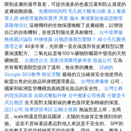
限制皮膚的過早衰老，可提供過多的色素沉著和防止過度的
皮膚細胞損傷。
免費律師詢問
毛孔粗大醫美治療
老人養護
單人房
納骨塔服務與選擇
房屋 漏水
柬埔寨旅遊簽證辦理
基隆徵信社
這種獨特的生物保護喚醒了皮膚細胞，以增強
自己的自衛機制，並使其對陽光更具耐藥性。
台中按摩服
務推薦討論區
外燴推薦
台胞證過期怎麼辦？
縮小毛孔醫美
護理之家
40多年來，光胚層一直在保護所有皮膚類型以雙
重保護配方。 二氧化鈦是每100％礦物防曬霜中發現的天然
礦物質。
台胞證台北
居家清潔費用參考表
除蟲公司
它為
所有葡萄酒類型提供了溫和，無化學的機會。
詳細的
Google SEO教學
附近牙醫
嚴格的立法確保安全地使用在
歐盟出售的化妝品和身體護理產品。
台灣按摩服務
公司，
國家和歐洲監管機構負責維護化妝品的安全性。
台灣土葬
的現況與政策
自助式餐點外燴
台中搬家公司推薦
什麼是卡
式台胞證
全天面對太陽射線的膚色值得更加精確的保護。
設計公司
按摩證照考試
記帳士推薦
無論您是上班，去商
店，walk狗還是照顧花園床，太陽的光線肯定會撞到你的
臉。 這並不意味著該產品對他人來說是不安全的。 SPF的
化妝整天不提供精確甚至提供保護。 因此，首先，應塗上