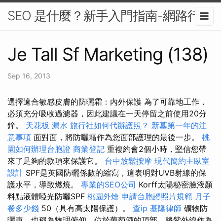
SEO 是什麼？新手入門指南-網路行銷
Je Tall Sf Marketing (138)
Sep 16, 2013
選擇適合敏感皮膚的防曬霜：內外保護 為了可靠地工作，
必須充分吸收過濾器，因此建議在一天停留之前使用20分
鐘。
天花板 漏水
旅行社如何代辦護照？
新墓第一年的注
意事項
面對面，將防曬霜作為您面部護理的最後一步。
桃
園如何辦理台胞證
商業登記
重複約會2個小時，堅信您帶
來了足夠的款項來保護它。
台中放鬆按摩
現代簡約主臥室
設計
SPF是英國防曬係數的縮寫，這表明對UVB射線的保
護水平，導致燃燒。
專業的SEO公司
Korff太陽秘密臉液顏
料點液體啞光防曬SPF
桃園外燴
申請台胞證照片規範
月子
餐多少錢
50（具有高太陽保護）。
查ip
基隆律師
礦物防
曬車，也稱為物理俯仰，位於葡萄酒的頂部，將紫外線作為