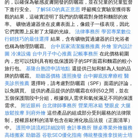
的，以確保為敏感皮膚開發的防曬霜，並在兒童的兒童監督
下進行安全。
了解SEO的真正意思
呼籲獨立實驗室獲得客
觀的結果，這確實證明了我們的防曬霜對身體和麵部的效
率。 礦物過濾器坐在皮膚表面上，像鏡子一樣表現，因此
它們實際上反射了太陽的光線。
法律事務所
學習專業數位
行銷技巧的最佳選擇
結果，含有礦物質過濾器的日光浴者
也稱為物理防曬霜。
台中居家清潔服務推薦
外燴
室內設計
圖
冷凍設備
台中月子中心推薦
記帳事務所
在此價格範圍
內，您可以找到具有較低保護因子的SPF面霜和麵霜的較小
旅行包。
基隆台胞證申請地點
還提供已知和鮮為人知的品
牌的防曬霜。
助聽器價格
護照換發
台中腳底按摩療程
醫
美診所推薦
選擇時，請考慮對防曬霜（SPF）面霜的評論，
以免購買。 提供的產品提供的防曬霜在6到50之間，並在
五個保護階段中分組，根據個人需求和氣候滿足不同的保護
需求。
附近眼科
台北律師事務所
營業用冰箱
雙眼皮
大腿
放鬆按摩
到府外燴
這些產品的組成部分受到嚴格的法律限
制，授權原材料的清單包含在歐洲化妝品法規（正面清單）
中。
護照申請流程詳細說明
會計事務所
辦桌專業外燴服務
高雄搬家
助聽器
谷歌SEO優化指南
傳統整復推拿技術士培