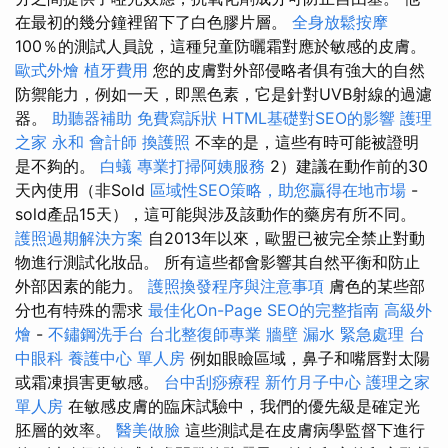
在最初的幾分鐘裡留下了白色膠片層。
全身放鬆按摩
100％的測試人員說，這種兒童防曬霜對應於敏感的皮膚。
歐式外燴
植牙費用
您的皮膚對外部侵略者俱有強大的自然
防禦能力，例如一天，即黑色素，它是針對UVB射線的過濾
器。
助聽器補助
免費寫訴狀
HTML基礎對SEO的影響
護理
之家 永和
會計師
換護照
不幸的是，這些有時可能被證明
是不夠的。
白蟻
專業打掃阿姨服務
2）建議在動作前的30
天內使用（非Sold
區域性SEO策略，助您贏得在地市場
-
sold產品15天），這可能與涉及該動作的藥房有所不同。
護照過期解決方案
自2013年以來，歐盟已被完全禁止對動
物進行測試化妝品。 所有這些都會影響其自然平衡和防止
外部因素的能力。
護照換發程序與注意事項
膚色的某些部
分也有特殊的需求
最佳化On-Page SEO的完整指南
高級外
燴
-
不鏽鋼洗手台
台北整復師專業
牆壁 漏水 緊急處理
台
中眼科
養護中心 單人房
例如眼瞼區域，鼻子和嘴唇對太陽
或霜凍損害更敏感。
台中刮痧療程
新竹月子中心
護理之家
單人房
在敏感皮膚的臨床試驗中，我們的優先級是確定光
胚層的效率。
醫美做臉
這些測試是在皮膚病學監督下進行