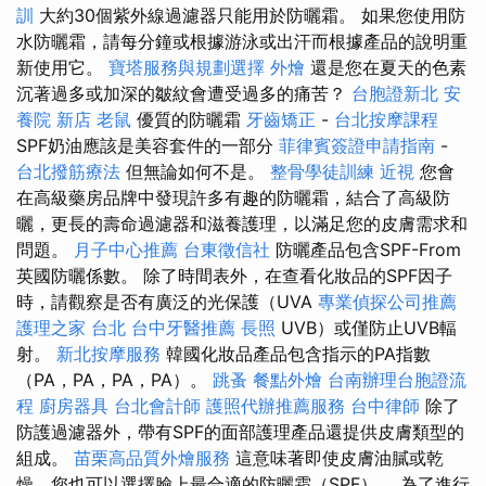
訓
大約30個紫外線過濾器只能用於防曬霜。 如果您使用防
水防曬霜，請每分鐘或根據游泳或出汗而根據產品的說明重
新使用它。
寶塔服務與規劃選擇
外燴
還是您在夏天的色素
沉著過多或加深的皺紋會遭受過多的痛苦？
台胞證新北
安
養院 新店
老鼠
優質的防曬霜
牙齒矯正
-
台北按摩課程
SPF奶油應該是美容套件的一部分
菲律賓簽證申請指南
-
台北撥筋療法
但無論如何不是。
整骨學徒訓練
近視
您會
在高級藥房品牌中發現許多有趣的防曬霜，結合了高級防
曬，更長的壽命過濾器和滋養護理，以滿足您的皮膚需求和
問題。
月子中心推薦
台東徵信社
防曬產品包含SPF-From
英國防曬係數。 除了時間表外，在查看化妝品的SPF因子
時，請觀察是否有廣泛的光保護（UVA
專業偵探公司推薦
護理之家 台北
台中牙醫推薦
長照
UVB）或僅防止UVB輻
射。
新北按摩服務
韓國化妝品產品包含指示的PA指數
（PA，PA，PA，PA）。
跳蚤
餐點外燴
台南辦理台胞證流
程
廚房器具
台北會計師
護照代辦推薦服務
台中律師
除了
防護過濾器外，帶有SPF的面部護理產品還提供皮膚類型的
組成。
苗栗高品質外燴服務
這意味著即使皮膚油膩或乾
燥，您也可以選擇臉上最合適的防曬霜（SPF）。 為了進行