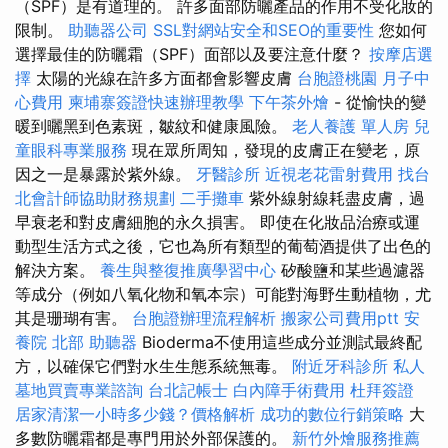
（SPF）是有道理的。 許多面部防曬產品的作用不受化妝的
限制。
助聽器公司
SSL對網站安全和SEO的重要性
您如何
選擇最佳的防曬霜（SPF）面部以及要注意什麼？
按摩店選
擇
太陽的光線在許多方面都會影響皮膚
台胞證桃園
月子中
心費用
柬埔寨簽證快速辦理教學
下午茶外燴
- 從愉快的變
暖到曬黑到色素斑，皺紋和健康風險。
老人養護 單人房
兒
童眼科專業服務
現在眾所周知，發現的皮膚正在變老，原
因之一是暴露於紫外線。
牙醫診所
近視老花雷射費用
找台
北會計師協助財務規劃
二手攤車
紫外線射線耗盡皮膚，過
早衰老和對皮膚細胞的永久損害。 即使在化妝品治療或運
動型生活方式之後，它也為所有類型的葡萄酒提供了出色的
解決方案。
養生與整復推廣學習中心
矽酸鹽和某些過濾器
等成分（例如八氧化物和氧本宗）可能對海野生動植物，尤
其是珊瑚有害。
台胞證辦理流程解析
搬家公司費用ptt
安
養院 北部
助聽器
Bioderma不使用這些成分並測試最終配
方，以確保它們對水生生態系統無毒。
附近牙科診所
私人
墓地買賣專業諮詢
台北記帳士
白內障手術費用
杜拜簽證
居家清潔一小時多少錢？價格解析
成功的數位行銷策略
大
多數防曬霜都是專門用於外部保護的。
新竹外燴服務推薦