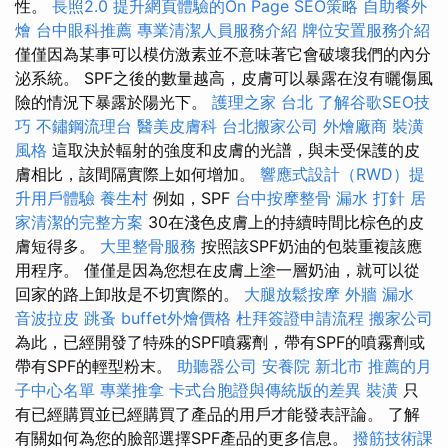
性。
長照2.0
提升網頁體驗的On Page SEO策略
自助餐外
燴
台中眼科推薦
專業清潔人員服務介紹
牌位安置服務介紹
僅僅因為某事可以模仿激素並不意味著它會破壞我們的內分
泌系統。 SPF之後的數量越高，皮膚可以暴露在沒有曬傷風
險的情況下暴露於陽光下。
護理之家 台北
了解谷歌SEO技
巧
不鏽鋼流理台
醫美皮膚科
台北搬家公司
外燴廠商
裝潢
風格
這取決於輻射的強度和皮膚的光譜，與未受保護的皮
膚相比，該間隔實際上如何增加。
響應式設計（RWD）提
升用戶體驗
養生村
例如，SPF
台中按摩整骨
漏水 打針
居
家清潔的完整方案
30在淺色皮膚上的持續時間比棕色的皮
膚短得多。
大里整骨服務
按照該SPF奶油的包裝重複該應
用程序。 僅僅是因為您想在皮膚上塗一層奶油，就可以從
回家的路上卸妝是不切實際的。
大腿放鬆按摩
外牆 漏水
音波拉皮
跳蚤
buffet外燴價格
杜拜簽證申請流程
搬家公司
為此，已經開發了特殊的SPF噴霧劑，帶有SPF的噴霧劑或
帶有SPF的輕型粉末。
助聽器公司
安養院 新北市
推薦的月
子中心名單
專業推拿
卡式台胞證與傳統版的差異
裝潢
只
有已經購買並已經購買了產品的用戶才能發表評論。 了解
有關如何為您的臉部選擇SPF產品的更多信息。
撥筋技術課