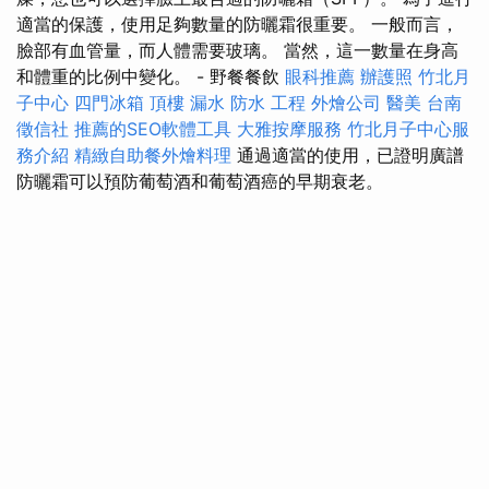
適當的保護，使用足夠數量的防曬霜很重要。 一般而言，
臉部有血管量，而人體需要玻璃。 當然，這一數量在身高
和體重的比例中變化。 - 野餐餐飲
眼科推薦
辦護照
竹北月
子中心
四門冰箱
頂樓 漏水
防水 工程
外燴公司
醫美
台南
徵信社
推薦的SEO軟體工具
大雅按摩服務
竹北月子中心服
務介紹
精緻自助餐外燴料理
通過適當的使用，已證明廣譜
防曬霜可以預防葡萄酒和葡萄酒癌的早期衰老。