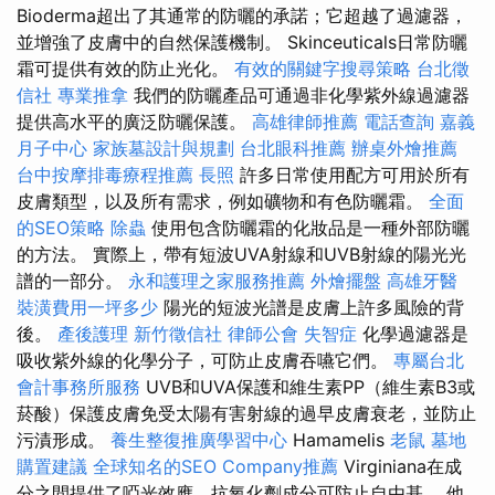
Bioderma超出了其通常的防曬的承諾；它超越了過濾器，
並增強了皮膚中的自然保護機制。 Skinceuticals日常防曬
霜可提供有效的防止光化。
有效的關鍵字搜尋策略
台北徵
信社
專業推拿
我們的防曬產品可通過非化學紫外線過濾器
提供高水平的廣泛防曬保護。
高雄律師推薦
電話查詢
嘉義
月子中心
家族墓設計與規劃
台北眼科推薦
辦桌外燴推薦
台中按摩排毒療程推薦
長照
許多日常使用配方可用於所有
皮膚類型，以及所有需求，例如礦物和有色防曬霜。
全面
的SEO策略
除蟲
使用包含防曬霜的化妝品是一種外部防曬
的方法。 實際上，帶有短波UVA射線和UVB射線的陽光光
譜的一部分。
永和護理之家服務推薦
外燴擺盤
高雄牙醫
裝潢費用一坪多少
陽光的短波光譜是皮膚上許多風險的背
後。
產後護理
新竹徵信社
律師公會
失智症
化學過濾器是
吸收紫外線的化學分子，可防止皮膚吞嚥它們。
專屬台北
會計事務所服務
UVB和UVA保護和維生素PP（維生素B3或
菸酸）保護皮膚免受太陽有害射線的過早皮膚衰老，並防止
污漬形成。
養生整復推廣學習中心
Hamamelis
老鼠
墓地
購置建議
全球知名的SEO Company推薦
Virginiana在成
分之間提供了啞光效應，抗氧化劑成分可防止自由基。 他