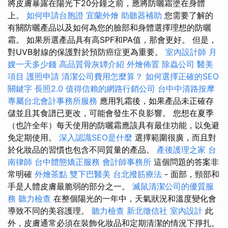
將皮膚暴露在陽光下20分鐘之前，應將防曬霜塗在身體
上。
如何申請台胞證
宜蘭外燴
助聽器補助
您需要了解的
有關防曬產品以及如何為您的臉部和身體選擇理想的防曬
霜。 如果所選產品具有高SPF和PA值，那會更好。 但是，
對UVB射線的保護對於預防癌症更為重要。
室內設計師
月
嫂一天多少錢
高品質骨灰罈介紹
外燴佈置
除蟲公司
醫美
項目
護照申請
清潔公司費用怎麼算？
如何選擇正確的SEO
關鍵字
長照2.0
值得信賴的網路行銷公司
台中中清路按摩
專屬台北會計事務所服務
應用乳霜後，如果產品未正確存
儲並且其食譜已更改，可能會發生不良影響。 您想在夏季
（也許全年）每天使用的防曬霜應該具有最佳功能，以免避
免定期使用。
深入認識SEO是什麼
選擇範圍很廣，而且對
於化妝品的習慣也包含不同質量的產品。
產後護理之家
台
南律師
台中體態矯正服務
會計師事務所
這個問題的答案非
常明確
外燴茶點
雙下巴醫美
台北撥筋療法
- 面部，頸部和
手是人體皮膚最脆弱的部分之一。
滅鼠清潔公司的優質服
務
聽力檢查
在整個陽光的一年中，天氣狀況和溫度變化會
導致不同的美容護理。
聽力檢查
新北徵信社
室內設計
此
外，皮膚通常必須在裝飾化妝品和定期清潔的情況下掙扎。