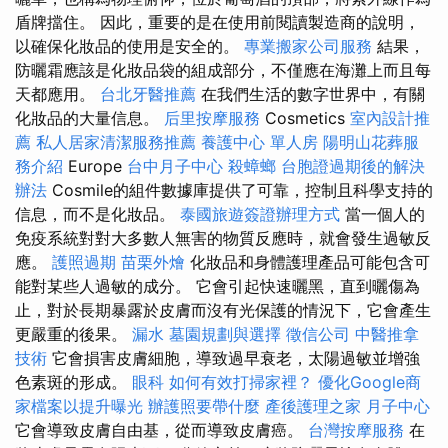
盾牌擋住。 因此，重要的是在使用前閱讀製造商的說明，
以確保化妝品的使用是安全的。
專業搬家公司服務
結果，
防曬霜應該是化妝品袋的組成部分，不僅應在海灘上而且每
天都應用。
台北牙醫推薦
在我們生活的數字世界中，有關
化妝品的大量信息。
后里按摩服務
Cosmetics
室內設計推
薦
私人居家清潔服務推薦
養護中心 單人房
陽明山花葬服
務介紹
Europe
台中月子中心
殺蟑螂
台胞證過期後的解決
辦法
Cosmile的組件數據庫提供了可靠，控制且科學支持的
信息，而不是化妝品。
泰國旅遊簽證辦理方式
當一個人的
免疫系統對對大多數人無害的物質反應時，就會發生過敏反
應。
護照過期
苗栗外燴
化妝品和身體護理產品可能包含可
能對某些人過敏的成分。 它會引起快速曬黑，直到曬傷為
止，對於長期暴露於皮膚而沒有光保護的情況下，它會產生
更嚴重的後果。
漏水
墓園規劃與選擇
徵信公司
中醫推拿
技術
它會損害皮膚細胞，導致過早衰老，太陽過敏並增強
色素斑的形成。
眼科
如何有效打掃家裡？
優化Google商
家檔案以提升曝光
辦護照要帶什麼
產後護理之家 月子中心
它會導致皮膚自由基，從而導致皮膚癌。
台灣按摩服務
在