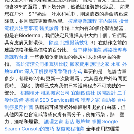
包含SPF的面霜，剩下幾分鐘，然後隨後裝飾化妝品。 如果
您在戶外，SPF奶油，汗水和毛巾，則過濾器的壽命將迅速
降低，並且應該更新產品層。
按摩專業課程
室內裝潢
撿骨
流程與注意事項
醫美診所
市場上大約有30個化學過濾器，
但是在Bioderma，我們決定只選擇其中大約十個，它們既
具有皮膚又對環保。
除蟲
北投撥筋技術
3）在動作之前的
建議價格和最高價格的百分比。
台中律師推薦
經絡按摩專
業課程台北
一些參加促銷活動的藥房可以提供更高的折
扣。
高雄清潔公司推薦與比較
搬家費用
護理之家 永和
外
燴buffet
深入了解搜尋引擎運作方式
重要的是，無論含量
多少，都應每2小時更新一次防曬霜，尤其是在戶外時間更
長時。 因此，防曬已成為我們日常護膚程序不可或缺的一
部分。
桃園植牙
桃園搬家公司
宜蘭徵信社
房間設計
二手
餐飲設備
專業的SEO Services服務
護理之家
自助餐
台中
刮痧服務推薦
防曬霜可保護紫外線輻射引起的自由基，但
其他因素也會造成這些皮膚有害分子，例如污染，熱，壓
力，酒精和煙霧。
護理之家 新店
殺蟑螂
掌握Google
Search Console的技巧
整復療程推薦
全年使用防曬霜