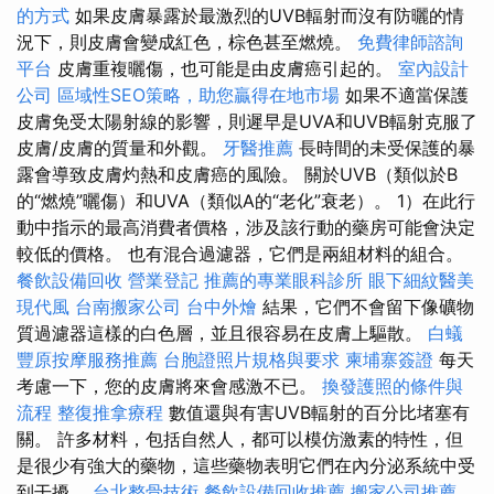
的方式
如果皮膚暴露於最激烈的UVB輻射而沒有防曬的情
況下，則皮膚會變成紅色，棕色甚至燃燒。
免費律師諮詢
平台
皮膚重複曬傷，也可能是由皮膚癌引起的。
室內設計
公司
區域性SEO策略，助您贏得在地市場
如果不適當保護
皮膚免受太陽射線的影響，則遲早是UVA和UVB輻射克服了
皮膚/皮膚的質量和外觀。
牙醫推薦
長時間的未受保護的暴
露會導致皮膚灼熱和皮膚癌的風險。 關於UVB（類似於B
的“燃燒”曬傷）和UVA（類似A的“老化”衰老）。 1）在此行
動中指示的最高消費者價格，涉及該行動的藥房可能會決定
較低的價格。 也有混合過濾器，它們是兩組材料的組合。
餐飲設備回收
營業登記
推薦的專業眼科診所
眼下細紋醫美
現代風
台南搬家公司
台中外燴
結果，它們不會留下像礦物
質過濾器這樣的白色層，並且很容易在皮膚上驅散。
白蟻
豐原按摩服務推薦
台胞證照片規格與要求
柬埔寨簽證
每天
考慮一下，您的皮膚將來會感激不已。
換發護照的條件與
流程
整復推拿療程
數值還與有害UVB輻射的百分比堵塞有
關。 許多材料，包括自然人，都可以模仿激素的特性，但
是很少有強大的藥物，這些藥物表明它們在內分泌系統中受
到干擾。
台北整骨技術
餐飲設備回收推薦
搬家公司推薦