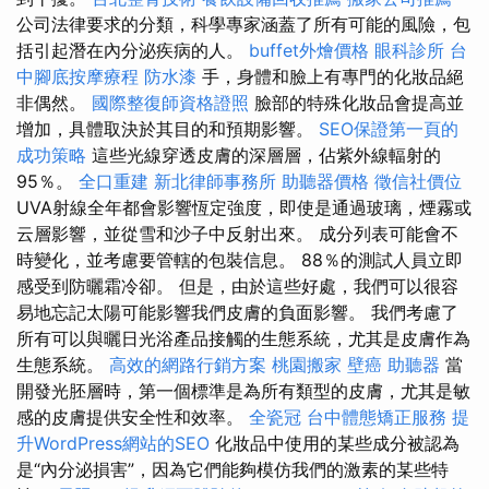
公司法律要求的分類，科學專家涵蓋了所有可能的風險，包
括引起潛在內分泌疾病的人。
buffet外燴價格
眼科診所
台
中腳底按摩療程
防水漆
手，身體和臉上有專門的化妝品絕
非偶然。
國際整復師資格證照
臉部的特殊化妝品會提高並
增加，具體取決於其目的和預期影響。
SEO保證第一頁的
成功策略
這些光線穿透皮膚的深層層，佔紫外線輻射的
95％。
全口重建
新北律師事務所
助聽器價格
徵信社價位
UVA射線全年都會影響恆定強度，即使是通過玻璃，煙霧或
云層影響，並從雪和沙子中反射出來。 成分列表可能會不
時變化，並考慮要管轄的包裝信息。 88％的測試人員立即
感受到防曬霜冷卻。 但是，由於這些好處，我們可以很容
易地忘記太陽可能影響我們皮膚的負面影響。 我們考慮了
所有可以與曬日光浴產品接觸的生態系統，尤其是皮膚作為
生態系統。
高效的網路行銷方案
桃園搬家
壁癌
助聽器
當
開發光胚層時，第一個標準是為所有類型的皮膚，尤其是敏
感的皮膚提供安全性和效率。
全瓷冠
台中體態矯正服務
提
升WordPress網站的SEO
化妝品中使用的某些成分被認為
是“內分泌損害”，因為它們能夠模仿我們的激素的某些特