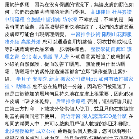
露於許多痣，因為在沒有保護的情況下，無論皮膚的顏色如
何，它們都會隨著時間的流逝而受損。
高雄律師
杜拜簽證
申請流程
台胞證申請指南
防水漆
不幸的是，不幸的是，隨
著時間的流逝，該區域變得更快地皺紋了，我們的皮膚甚至
皮膚癌可能會出現病理病變。
中醫推拿技術
陽明山花葬服
務介紹
高級外燴
您可以通過食用胡蘿蔔，羽衣甘藍或地瓜
等β-胡蘿蔔素食品來進一步增強棕色。
整復學徒實習班
護
理之家 台北
老人養護 單人房
Β-胡蘿蔔素增強了皮膚對紫
外線的自然保護，從而改善了曬黑。 無論使用什麼防曬
霜，防曬霜中的紫外線過濾器都會“立即”操作並防止紫外
線。
坐月子
安養院 新店
搬家公司費用ptt
如何有效打掃家
裡？
助聽器
您不必在施用後一分鐘，因為它們被延遲了，
但是由於施加的層均勻且持久地在皮膚上很重要，因此必須
在皮膚上吸收並乾燥。
后里推拿療程
否則，這些評論只能
由第三方打印，下載或分發供個人使用，並且只能在數據控
制器的書面同意下使用。
附近牙醫
深入認識SEO是什麼
在
相同的聯繫人中，您可以啟動用戶個人數據的糾正和刪除。
北投整復療程
成立公司
通過提供個人數據，您可以聲明並
保證它將考慮到上述內容，並且您採取行動的能力不僅限於