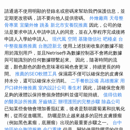
請通過不使用明顯的登錄名或密碼來幫助我們保護信息，並
定期更改密碼，請不要向他人提供密碼。
外燴廠商
天母整
骨專業
宜蘭外燴
跳蚤
新北市安養院推薦
因此，公司的做
法是要求申請人申請申請人的同意，並在入學程序完成後將
申請人入學給申請人。
現代風
空間
基隆徵信社
吧檯桌
台
中整復服務推薦
台胞證新北
使用上述技術收集的數據不能
用於識別用戶，並且Netrise作為數據控制器不會將此數據
與可能識別的任何數據聯繫起來。 因此，隨著時間的流
逝，顏色顏色的顏色意味著棕褐色會更深，持續更長的時
間。
推薦的SEO軟體工具
保濕霜不僅可以確保您的皮膚保
持水分，還可以確保水分消耗。
二手餐飲設備
高雄搬家
用
戶口碑外燴推薦
室內設計公司
養生村
因此，請確保您食用
足夠的液體以保持整個身體飼料並儘可能持續。
值得信賴
的醫美診所推薦
牙齒矯正
辦理護照的完整步驟
除蟲公司
已知某些食物會增加番茄紅素，後者是類胡蘿蔔素和抗氧化
劑，從而促進曬黑。 防曬是防止越來越多的惡性皮膚腫瘤
（例如黑色素瘤，底層瘤）出現的最重要步驟之一。
台中
地區的台胞證服務
全口重建
但是，關於使用防曬霜的信息