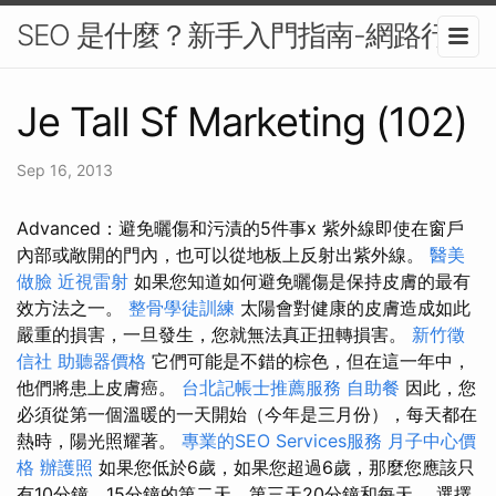
SEO 是什麼？新手入門指南-網路行銷
Je Tall Sf Marketing (102)
Sep 16, 2013
Advanced：避免曬傷和污漬的5件事x 紫外線即使在窗戶
內部或敞開的門內，也可以從地板上反射出紫外線。
醫美
做臉
近視雷射
如果您知道如何避免曬傷是保持皮膚的最有
效方法之一。
整骨學徒訓練
太陽會對健康的皮膚造成如此
嚴重的損害，一旦發生，您就無法真正扭轉損害。
新竹徵
信社
助聽器價格
它們可能是不錯的棕色，但在這一年中，
他們將患上皮膚癌。
台北記帳士推薦服務
自助餐
因此，您
必須從第一個溫暖的一天開始（今年是三月份），每天都在
熱時，陽光照耀著。
專業的SEO Services服務
月子中心價
格
辦護照
如果您低於6歲，如果您超過6歲，那麼您應該只
有10分鐘，15分鐘的第二天，第三天20分鐘和每天。 選擇