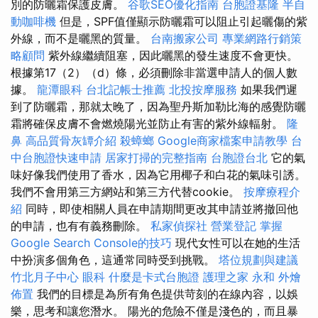
別的防曬霜保護皮膚。
谷歌SEO優化指南
台胞證基隆
半自
動咖啡機
但是，SPF值僅顯示防曬霜可以阻止引起曬傷的紫
外線，而不是曬黑的質量。
台南搬家公司
專業網路行銷策
略顧問
紫外線繼續阻塞，因此曬黑的發生速度不會更快。
根據第17（2）（d）條，必須刪除非當選申請人的個人數
據。
龍潭眼科
台北記帳士推薦
北投按摩服務
如果我們遲
到了防曬霜，那就太晚了，因為聖丹斯加勒比海的感覺防曬
霜將確保皮膚不會燃燒陽光並防止有害的紫外線輻射。
隆
鼻
高品質骨灰罈介紹
殺蟑螂
Google商家檔案申請教學
台
中台胞證快速申請
居家打掃的完整指南
台胞證台北
它的氣
味好像我們使用了香水，因為它用椰子和白花的氣味引誘。
我們不會用第三方網站和第三方代替cookie。
按摩療程介
紹
同時，即使相關人員在申請期間更改其申請並將撤回他
的申請，也有有義務刪除。
私家偵探社
營業登記
掌握
Google Search Console的技巧
現代女性可以在她的生活
中扮演多個角色，這通常同時受到挑戰。
塔位規劃與建議
竹北月子中心
眼科
什麼是卡式台胞證
護理之家 永和
外燴
佈置
我們的目標是為所有角色提供苛刻的在線內容，以娛
樂，思考和讓您潛水。 陽光的危險不僅是淺色的，而且暴