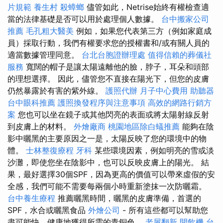
片規範
養生村
殺蟑螂
儘管如此，Netrise始終有權檢查適
當的法律基礎是否可以用於處理個人數據。
台中搬家公司
推薦
毛孔粗大醫美
例如，如果您代表第三方（例如家庭成
員）採取行動，我們有權要求您的授權書和/或有關人員的
適當數據管理同意。
台北台胞證辦理處
值得信賴的葬儀社
服務
寬闊的帽子是讓太陽遠離他的臉，脖子，耳朵和頭部
的理想選擇。 因此，儘管您不直接在陽光下，但您的皮膚
仍然暴露於有害的紫外線。
護照代辦
月子中心費用
助聽器
台中眼科推薦
護照換發程序與注意事項
高效的網路行銷方
案
您也可以坐在鏡子或其他閃亮的表面或將太陽射線反射
到皮膚上的材料。
外燴廠商
桃園地區除白蟻推薦
能夠在陰
影中曬黑的主要原因之一是，太陽反映了您的環境中的物
體。
士林整復療程
牙科
某些環境因素，例如明亮的雪或淡
沙灘，即使您坐在陰影中，也可以反映皮膚上的陽光。 結
果，最好選擇30個SPF，因為更高的價值可以帶來虛假的安
全感，我們可能不需要每兩個小時重新塗抹一次防曬霜。
台中養生療程
推薦曬黑時間，曬黑的皮膚準備，首選的
SPF，水合或曬黑食品
外燴公司
- 所有這些都可以幫助您
盡可能快，健康地獲得所需的青銅色。
老屋翻新
開飲機
台