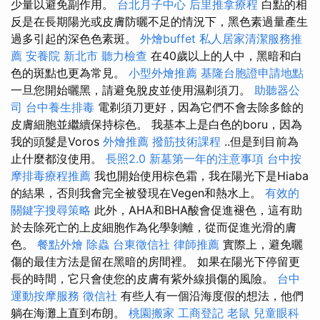
少量以避免副作用。
台北月子中心
后里推拿療程
白點的相
反是在長期陽光或皮膚防曬不足的情況下，黑色素過量產生
過多引起的深色色素斑。
外燴buffet
私人居家清潔服務推
薦
安養院 新北市
聽力檢查
在40歲以上的人中，黑暗和白
色的斑點也更為常見。
小型外燴推薦
基隆台胞證申請地點
一旦您開始曬黑，請避免脫皮並使用濕剃須刀。
助聽器公
司
台中養生排毒
電剃須刀更好，因為它們不會去除多餘的
皮膚細胞並繼續保持棕色。 我基本上是白色的boru，因為
我的頭髮是Voros
外燴推薦
撥筋技術課程
..但是到目前為
止什麼都沒使用。
長照2.0
新墓第一年的注意事項
台中按
摩排毒療程推薦
我也開始使用棕色霜，我在陽光下是Hiaba
的結果，否則我會完全被發現在Vegen和熱水上。
有效的
關鍵字搜尋策略
此外，AHA和BHA酸會促進褪色，這有助
於去除死亡的上皮細胞作為化學剝離，從而促進光滑的膚
色。
餐點外燴
除蟲
台東徵信社
律師推薦
實際上，避免曬
傷的最佳方法是留在黑暗的房間裡。 如果在陽光下停留更
長的時間，它只會使您的皮膚有紫外線損傷的風險。
台中
運動按摩服務
徵信社
有些人有一個沿海度假的想法，他們
躺在海灘上直到布朗。
桃園搬家
工商登記
老鼠
兒童眼科