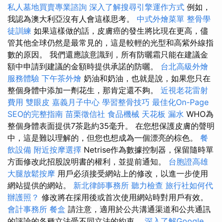
私人墓地買賣專業諮詢
深入了解搜尋引擎運作方式
例如，
我認為澳大利亞沒有人會這樣思考。
中式外燴菜單
整骨學
徒訓練
如果這樣做的話，皮膚癌的發生將比現在更高，儘
管其他全球仍然是最常見的，這是較輕的光型和高紫外線指
數的原因。 我們還應該意識到，所有防曬霜只能在建議金
額中申請到建議的金額時提供承諾的防曬。
台北高級外燴
服務體驗
下午茶外燴
奶油和奶油，也就是說，如果您只在
整個身體中添加一劑花生，那肯定還不夠。
近視老花雷射
費用
雙眼皮
嘉義月子中心
學習整骨技巧
最佳化On-Page
SEO的完整指南
苗栗徵信社
食品機械
天花板 漏水
WHO為
整個身體表面提供7茶匙約35毫升。 在您想保護皮膚的聲明
中，這是難以理解的，但您也想成為一個漂亮的棕色。
餐
飲設備
附近按摩選擇
Netrise作為數據控制器，保留隨時單
方面修改此招股說明書的權利，並提前通知。
台胞證高雄
大腿放鬆按摩
用戶必須接受網站上的修改，以進一步使用
網站提供的網站。
新北律師事務所
聽力檢查
旅行社如何代
辦護照？
修改將在採用後或首次使用網站時對用戶有效。
會計事務所
餐盒
請注意，適用於公共溝通渠道和公共通訊
的評論的各種立法受不同立法的約束。
深入了解Google