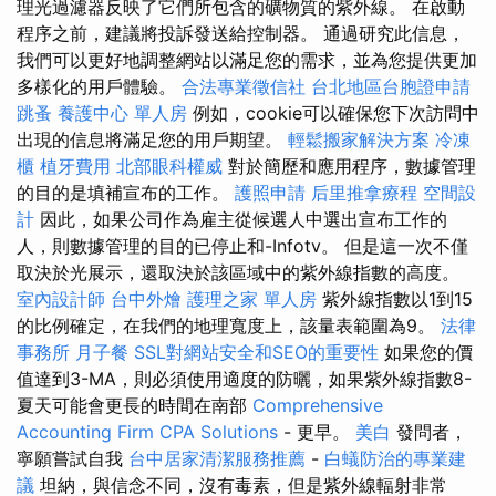
理光過濾器反映了它們所包含的礦物質的紫外線。 在啟動
程序之前，建議將投訴發送給控制器。 通過研究此信息，
我們可以更好地調整網站以滿足您的需求，並為您提供更加
多樣化的用戶體驗。
合法專業徵信社
台北地區台胞證申請
跳蚤
養護中心 單人房
例如，cookie可以確保您下次訪問中
出現的信息將滿足您的用戶期望。
輕鬆搬家解決方案
冷凍
櫃
植牙費用
北部眼科權威
對於簡歷和應用程序，數據管理
的目的是填補宣布的工作。
護照申請
后里推拿療程
空間設
計
因此，如果公司作為雇主從候選人中選出宣布工作的
人，則數據管理的目的已停止和-Infotv。 但是這一次不僅
取決於光展示，還取決於該區域中的紫外線指數的高度。
室內設計師
台中外燴
護理之家 單人房
紫外線指數以1到15
的比例確定，在我們的地理寬度上，該量表範圍為9。
法律
事務所
月子餐
SSL對網站安全和SEO的重要性
如果您的價
值達到3-MA，則必須使用適度的防曬，如果紫外線指數8-
夏天可能會更長的時間在南部
Comprehensive
Accounting Firm CPA Solutions
- 更早。
美白
發問者，
寧願嘗試自我
台中居家清潔服務推薦
-
白蟻防治的專業建
議
坦納，與信念不同，沒有毒素，但是紫外線輻射非常