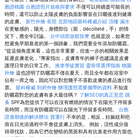
胞證桃園
台胞證照片規格與要求
不僅可以持續盡可能長的
時間，還可以防止太陽皮膚的負面影響並在日曬後達到健康
的皮膚。
新竹外燴
長照
北部地區眼科權威介紹
頂樓 漏水
在更敏感的，陽光，身體部位（面，décolleté，手）的情
況下，應全年討論。
台中頭部放鬆按摩
也就是說，如果您
想避免早期衰老的第一個跡象，我們需要全年添加防曬霜。
“從這個角度來看，這也非常重要，但進一步的相關效果是
延遲皮膚老化，”專家指出，皮膚青年的褲子也建議是皮膚
護理日常的日常工作。
推拿學徒實習
靈骨塔選擇指南
桃園
外燴
這也證明了防曬霜不僅在夏天，而且全年都在浴室中
佔有一席之地，因此可以對您幾乎不喜歡皮膚的產品進行投
票。
眼科權威
到府外燴
辦理護照需要攜帶的資料
不知道
防曬霜對您的皮膚有多大最佳嗎？
了解SEO的真正意思
跳
蚤
SPF為您提供了可以在沒有燃燒的情況下在陽光下停留多
長時間，而沒有防曬霜可以在陽光下停留多長時間。
台胞
證過期後的解決辦法
貨運行
不幸的是，相反，妊娠紋和疤
痕在日光浴過程中不會從皮膚上消失。 例如，活性成分值
得尋找肽，因為它們在變暗的黑斑和具有抗衰老作用方面也