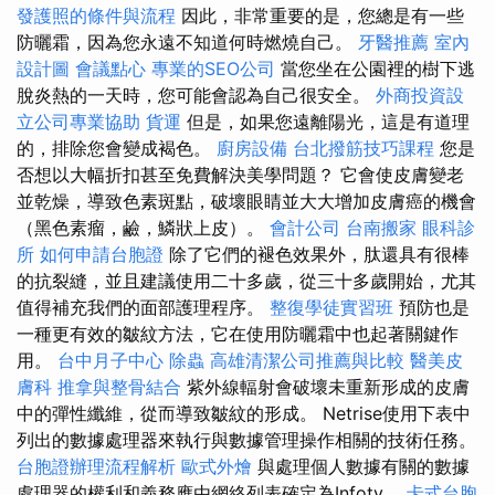
發護照的條件與流程
因此，非常重要的是，您總是有一些
防曬霜，因為您永遠不知道何時燃燒自己。
牙醫推薦
室內
設計圖
會議點心
專業的SEO公司
當您坐在公園裡的樹下逃
脫炎熱的一天時，您可能會認為自己很安全。
外商投資設
立公司專業協助
貨運
但是，如果您遠離陽光，這是有道理
的，排除您會變成褐色。
廚房設備
台北撥筋技巧課程
您是
否想以大幅折扣甚至免費解決美學問題？ 它會使皮膚變老
並乾燥，導致色素斑點，破壞眼睛並大大增加皮膚癌的機會
（黑色素瘤，鹼，鱗狀上皮）。
會計公司
台南搬家
眼科診
所
如何申請台胞證
除了它們的褪色效果外，肽還具有很棒
的抗裂縫，並且建議使用二十多歲，從三十多歲開始，尤其
值得補充我們的面部護理程序。
整復學徒實習班
預防也是
一種更有效的皺紋方法，它在使用防曬霜中也起著關鍵作
用。
台中月子中心
除蟲
高雄清潔公司推薦與比較
醫美皮
膚科
推拿與整骨結合
紫外線輻射會破壞未重新形成的皮膚
中的彈性纖維，從而導致皺紋的形成。 Netrise使用下表中
列出的數據處理器來執行與數據管理操作相關的技術任務。
台胞證辦理流程解析
歐式外燴
與處理個人數據有關的數據
處理器的權利和義務應由網絡列表確定為Infotv。
卡式台胞