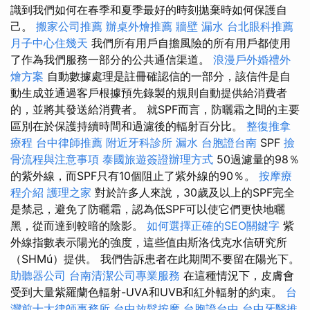
識到我們如何在春季和夏季最好的時刻拋棄時如何保護自
己。
搬家公司推薦
辦桌外燴推薦
牆壁 漏水
台北眼科推薦
月子中心住幾天
我們所有用戶自擔風險的所有用戶都使用
了作為我們服務一部分的公共通信渠道。
浪漫戶外婚禮外
燴方案
自動數據處理是註冊確認信的一部分，該信件是自
動生成並通過客戶根據預先錄製的規則自動提供給消費者
的，並將其發送給消費者。 就SPF而言，防曬霜之間的主要
區別在於保護持續時間和過濾後的輻射百分比。
整復推拿
療程
台中律師推薦
附近牙科診所
漏水
台胞證台南
SPF
撿
骨流程與注意事項
泰國旅遊簽證辦理方式
50過濾量的98％
的紫外線，而SPF只有10個阻止了紫外線的90％。
按摩療
程介紹
護理之家
對於許多人來說，30歲及以上的SPF完全
是禁忌，避免了防曬霜，認為低SPF可以使它們更快地曬
黑，從而達到較暗的陰影。
如何選擇正確的SEO關鍵字
紫
外線指數表示陽光的強度，這些值由斯洛伐克水信研究所
（SHMú）提供。 我們告訴患者在此期間不要留在陽光下。
助聽器公司
台南清潔公司專業服務
在這種情況下，皮膚會
受到大量紫羅蘭色輻射-UVA和UVB和紅外輻射的約束。
台
灣前十大律師事務所
台中放鬆按摩
台胞證台中
台中牙醫推