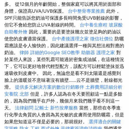
多。 從12個月的年齡開始，整個家庭可以將其用於面部和
身體，保證高UVA/UVB保護。
台中整骨專業推薦
此外，
SPF只能告訴您奶油可保護多長時間免受UVB射線的影響，
但它不會給您防止UVA射線的時間。
台中養生療程
玻尿酸
自助餐外燴
因此，重要的是要塗抹幾次並塗足夠的​​奶油以
使您的皮膚適當保護。
台中產後護理之家
徵信社價位
防曬
霜應該是令人愉快的，因此建議選擇一種與其想法相對應的
奶油。
律師
詳細的Google SEO教學
助聽器
護理之家
對
於某些人來說，某些乳霜可能過於密集或油膩，在這種情況
下，它可以更好地替代輕型配方，該配方可以輕鬆塗抹並迅
速吸收到皮膚中。 因此，無論您是看不到太陽還是感覺到
臉上的溫暖並不意味著沒有牆壁……云不是牆壁，射線都光
滑。
提供多元解決方案的數位行銷夥伴
土葬費用詳細分析
安養院 北部
但是，許多人認為在冬天要照顧這一點是多餘
的，因為我們幾乎在戶外，幾個月來我們幾乎看不到這一
天。
法律顧問
記帳士
新竹按摩服務
當然，那些在冬季進
行化學去角質的人會因為其光敏的皮膚而使用防曬霜，但是
如果您知道這不僅是必要的，那就很好。
選擇適合的關鍵
字策略
防水 工程
西式外燴
菲律賓簽證申請指南
我們通常