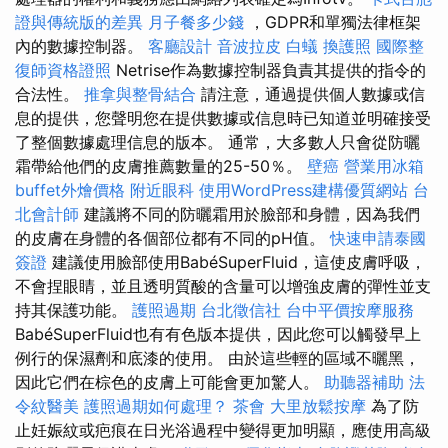
證與傳統版的差異
月子餐多少錢
，GDPR和單獨法律框架
內的數據控制器。
客廳設計
音波拉皮
白蟻
換護照
國際整
復師資格證照
Netrise作為數據控制器負責其提供的指令的
合法性。
推拿與整骨結合
請注意，通過提供個人數據或信
息的提供，您聲明您在提供數據或信息時已知道並明確接受
了整個數據處理信息的版本。 通常，大多數人只會從防曬
霜帶給他們的皮膚推薦數量的25-50％。
壁癌
營業用冰箱
buffet外燴價格
附近眼科
使用WordPress建構優質網站
台
北會計師
建議將不同的防曬霜用於臉部和身體，因為我們
的皮膚在身體的各個部位都有不同的pH值。
快速申請泰國
簽證
建議使用臉部使用BabéSuperFluid，這使皮膚呼吸，
不會捏眼睛，並且透明質酸的含量可以增強皮膚的彈性並支
持其保護功能。
護照過期
台北徵信社
台中平價按摩服務
BabéSuperFluid也有有色版本提供，因此您可以觸發早上
例行的保濕劑和底漆的使用。 由於這些輕的區域不曬黑，
因此它們在棕色的皮膚上可能會更加驚人。
助聽器補助
法
令紋醫美
護照過期如何處理？
茶會
大里放鬆按摩
為了防
止妊娠紋或疤痕在日光浴過程中變得更加明顯，應使用高級