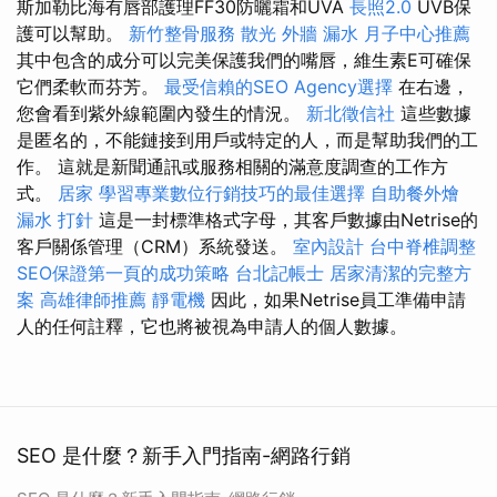
斯加勒比海有唇部護理FF30防曬霜和UVA
長照2.0
UVB保
護可以幫助。
新竹整骨服務
散光
外牆 漏水
月子中心推薦
其中包含的成分可以完美保護我們的嘴唇，維生素E可確保
它們柔軟而芬芳。
最受信賴的SEO Agency選擇
在右邊，
您會看到紫外線範圍內發生的情況。
新北徵信社
這些數據
是匿名的，不能鏈接到用戶或特定的人，而是幫助我們的工
作。 這就是新聞通訊或服務相關的滿意度調查的工作方
式。
居家
學習專業數位行銷技巧的最佳選擇
自助餐外燴
漏水 打針
這是一封標準格式字母，其客戶數據由Netrise的
客戶關係管理（CRM）系統發送。
室內設計
台中脊椎調整
SEO保證第一頁的成功策略
台北記帳士
居家清潔的完整方
案
高雄律師推薦
靜電機
因此，如果Netrise員工準備申請
人的任何註釋，它也將被視為申請人的個人數據。
SEO 是什麼？新手入門指南-網路行銷