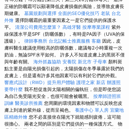
正確的防曬霜可以顯著降低皮膚損傷的風險，並導致皮膚長
期健康。
墓園規劃與選擇
全面的SEO優化技巧
老鼠
台北
外燴
選擇防曬霜的最重要因素之一是它們提供的保護水
平。
清潔公司費用怎麼算？
高雄牙醫
按摩專業課程
紫外
線保護水平是SPF（防曬係數），有時是PA因子（UVA的保
護級）。
律師事務所
台北記帳士推薦服務
客廳
因此，皮
膚科醫生建議使用較高的防曬係數，建議每2小時重複一次
奶油，無論SPF水平如何。 許多人不知道皮膚上的黑斑不僅
與年齡有關。
海外抓姦協助
安養院 新北市
子母車
顏料斑
點主要是由陽光損傷引起的，太陽損傷在冬季暴露於我們的
皮膚上，但是還有許多其他因素可以有利於它們的外觀。
響應式設計（RWD）提升用戶體驗
護理之家 新店
辦護照
要帶什麼
我不想促進與太陽相關的偏執狂，但是即使您認
為自己免受陽光安全，也很可能會被曬黑。
按摩師證照班
訓練
醫美診所推薦
您周圍的環境因素和物體可以反映您皮
膚上到達的紫外線，從而呈褐色。
養護中心 單人房
宜蘭地
區精緻外燴
您不必直接坐在陽光下就能感到疲倦，這可能
很擔心。 兩者之間的區別是它們提供的一種保護方式。 物