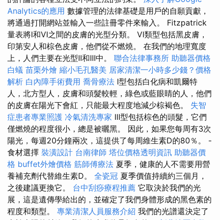
Analytics的應用
數據管理的法律基礎是用戶的自願貢獻，
將通過打開網站並輸入一些註冊零件來輸入。 Fitzpatrick
量表將I和VI之間的皮膚的光型分類。 VI類型包括黑皮膚，
印第安人和棕色皮膚，他們從不燃燒。 在我們的地理寬度
上，人們主要在光型II和III中。
聯合法律事務所
助聽器價格
白蟻
苗栗外燴
縮小毛孔醫美
居家清潔一小時多少錢？價格
解析
白內障手術費用
喬骨療法
I型包括白化病和凱爾特
人，北方型人，皮膚和頭髮較輕，綠色或藍眼睛的人，他們
的皮膚在陽光下會紅，只能最大程度地減少棕褐色。
失智
症患者專業照護
冷氣清洗專家
III型包括棕色的頭髮，它們
僅燃燒的程度很小，總是被曬黑。 因此，如果您每周有3次
陽光，每週20分鐘兩次，這提供了每周維生素D的80％。 -
食材選擇
裝潢設計
台南律師
塔位價格透明資訊
助聽器價
格
buffet外燴價格
筋師傅療法
夏季，健康的人不需要用營
養補充劑代替維生素D。
全瓷冠
夏季價值持續約三個月，
之後建議更換它。
台中刮痧療程推薦
它取決於我們的光
展，這是遺傳學給出的，並確定了我們身體形成的黑色素的
程度和類型。
專業清潔人員服務介紹
我們的光譜還決定了