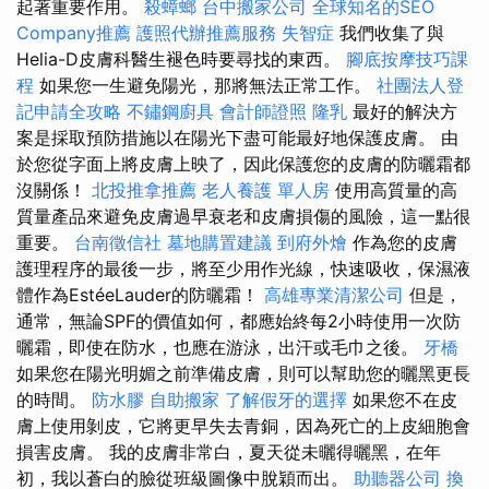
起著重要作用。
殺蟑螂
台中搬家公司
全球知名的SEO
Company推薦
護照代辦推薦服務
失智症
我們收集了與
Helia-D皮膚科醫生褪色時要尋找的東西。
腳底按摩技巧課
程
如果您一生避免陽光，那將無法正常工作。
社團法人登
記申請全攻略
不鏽鋼廚具
會計師證照
隆乳
最好的解決方
案是採取預防措施以在陽光下盡可能最好地保護皮膚。 由
於您從字面上將皮膚上映了，因此保護您的皮膚的防曬霜都
沒關係！
北投推拿推薦
老人養護 單人房
使用高質量的高
質量產品來避免皮膚過早衰老和皮膚損傷的風險，這一點很
重要。
台南徵信社
墓地購置建議
到府外燴
作為您的皮膚
護理程序的最後一步，將至少用作光線，快速吸收，保濕液
體作為EstéeLauder的防曬霜！
高雄專業清潔公司
但是，
通常，無論SPF的價值如何，都應始終每2小時使用一次防
曬霜，即使在防水，也應在游泳，出汗或毛巾之後。
牙橋
如果您在陽光明媚之前準備皮膚，則可以幫助您的曬黑更長
的時間。
防水膠
自助搬家
了解假牙的選擇
如果您不在皮
膚上使用剝皮，它將更早失去青銅，因為死亡的上皮細胞會
損害皮膚。 我的皮膚非常白，夏天從未曬得曬黑，在年
初，我以蒼白的臉從班級圖像中脫穎而出。
助聽器公司
換