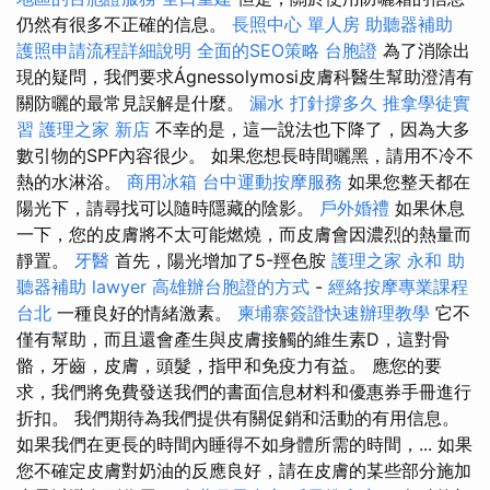
仍然有很多不正確的信息。
長照中心 單人房
助聽器補助
護照申請流程詳細說明
全面的SEO策略
台胞證
為了消除出
現的疑問，我們要求Ágnessolymosi皮膚科醫生幫助澄清有
關防曬的最常見誤解是什麼。
漏水 打針撐多久
推拿學徒實
習
護理之家 新店
不幸的是，這一說法也下降了，因為大多
數引物的SPF內容很少。 如果您想長時間曬黑，請用不冷不
熱的水淋浴。
商用冰箱
台中運動按摩服務
如果您整天都在
陽光下，請尋找可以隨時隱藏的陰影。
戶外婚禮
如果休息
一下，您的皮膚將不太可能燃燒，而皮膚會因濃烈的熱量而
靜置。
牙醫
首先，陽光增加了5-羥色胺
護理之家 永和
助
聽器補助
lawyer
高雄辦台胞證的方式
-
經絡按摩專業課程
台北
一種良好的情緒激素。
柬埔寨簽證快速辦理教學
它不
僅有幫助，而且還會產生與皮膚接觸的維生素D，這對骨
骼，牙齒，皮膚，頭髮，指甲和免疫力有益。 應您的要
求，我們將免費發送我們的書面信息材料和優惠券手冊進行
折扣。 我們期待為我們提供有關促銷和活動的有用信息。
如果我們在更長的時間內睡得不如身體所需的時間，... 如果
您不確定皮膚對奶油的反應良好，請在皮膚的某些部分施加