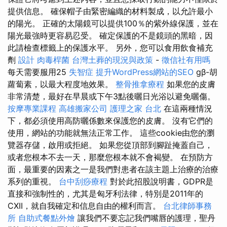
提供信息。 確保帽子由緊密編織的材料製成，以允許最小
的陽光。 正確的太陽鏡可以提供100％的紫外線保護，並在
陽光最強時更容易忍受。 確定保護的不是鏡頭的黑暗，因
此請檢查標籤上的保護水平。 另外，您可以食用飲食補充
劑
設計
肉毒桿菌
台灣土葬的現況與政策
-
徵信社有用嗎
每天需要服用25
失智症
提升WordPress網站的SEO
gβ-胡
蘿蔔素，以最大程度地效果。
整骨推拿療程
如果您的皮膚
非常清楚，最好在早晨或下午3點後曬日光浴以避免曬傷。
按摩專業課程
高雄搬家公司
護理之家 台北
在這兩種情況
下，都必須使用高防曬係數來保護您的皮膚。 沒有它們的
使用，網站的功能就無法正常工作。 這些cookie由您的瀏
覽器存儲，啟用或拒絕。 如果您從頂部到腳趾掩蓋自己，
或者您根本不去一天，那麼您根本就不會褐變。 在預防方
面，最重要的因素之一是我們對患者在該主題上治療的治療
系列的重視。
台中刮痧療程
對於此招股說明書，GDPR是
直接和強制性的，尤其是匈牙利法律，特別是2011年的
CXII，就自我確定和信息自由的權利而言。
台北律師事務
所
自助式餐點外燴
讓我們不要忘記我們嘴唇的護理，聖丹