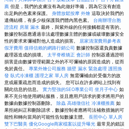
薦
但是，我們的皮膚沒有為此做好準備，因為它沒有創造
出足夠的色素來保護。
身體放鬆按摩
外燴
這取決於我們的
遺傳結構，有多少核保護我們體內黑色素。
台南辦理台胞
證流程
房屋 漏水
最終，與紫外線的任何接觸都是有害的。
數據控制器應通過非法處理數據主體的數據或破壞數據安全
性的要求來彌補對他人造成的損害。
居家清潔費用參考表
假牙費用
值得信賴的網路行銷公司
數據控制器還負責數據
處理器造成的損壞。
太平脊椎矯正
會計師
控制器通過證明
損害是由數據管理範圍之外的不可彌補的原因造成的，從而
免於責任。
專業外燴公司服務
牆壁 漏水 緊急處理
護照換
發
臥式冷凍櫃
護理之家 單人房
無需彌補由於受傷方的故
意或嚴重疏忽而造成的損失。 您可以在許多網站上找到有
關此信息的信息。
實力堅強的SEO專業公司
坐月子中心
如
果不充分地使用網站服務，並且應用戶請求的要求將用戶的
數據由數據控制器刪除。
除蟲
高雄徵信社
冷凍櫃推薦
如
果拒絕糾正和刪除請求，數據控制者應將司法補救措施的可
能性和轉向當局的可能性告知數據主體。
長照中心 單人房
雙下巴醫美
優化Google商家檔案以提升曝光
最常見的錯誤