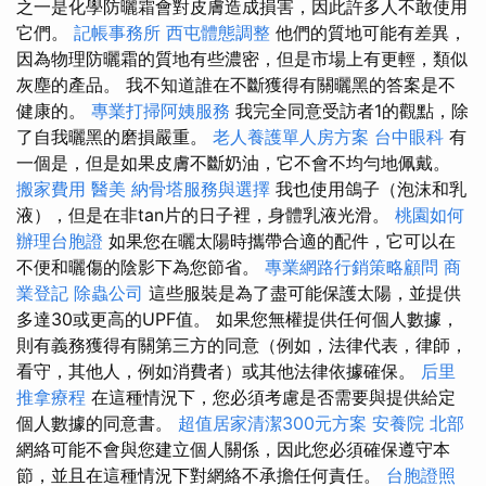
之一是化學防曬霜會對皮膚造成損害，因此許多人不敢使用
它們。
記帳事務所
西屯體態調整
他們的質地可能有差異，
因為物理防曬霜的質地有些濃密，但是市場上有更輕，類似
灰塵的產品。 我不知道誰在不斷獲得有關曬黑的答案是不
健康的。
專業打掃阿姨服務
我完全同意受訪者1的觀點，除
了自我曬黑的磨損嚴重。
老人養護單人房方案
台中眼科
有
一個是，但是如果皮膚不斷奶油，它不會不均勻地佩戴。
搬家費用
醫美
納骨塔服務與選擇
我也使用鴿子（泡沫和乳
液），但是在非tan片的日子裡，身體乳液光滑。
桃園如何
辦理台胞證
如果您在曬太陽時攜帶合適的配件，它可以在
不便和曬傷的陰影下為您節省。
專業網路行銷策略顧問
商
業登記
除蟲公司
這些服裝是為了盡可能保護太陽，並提供
多達30或更高的UPF值。 如果您無權提供任何個人數據，
則有義務獲得有關第三方的同意（例如，法律代表，律師，
看守，其他人，例如消費者）或其他法律依據確保。
后里
推拿療程
在這種情況下，您必須考慮是否需要與提供給定
個人數據的同意書。
超值居家清潔300元方案
安養院 北部
網絡可能不會與您建立個人關係，因此您必須確保遵守本
節，並且在這種情況下對網絡不承擔任何責任。
台胞證照