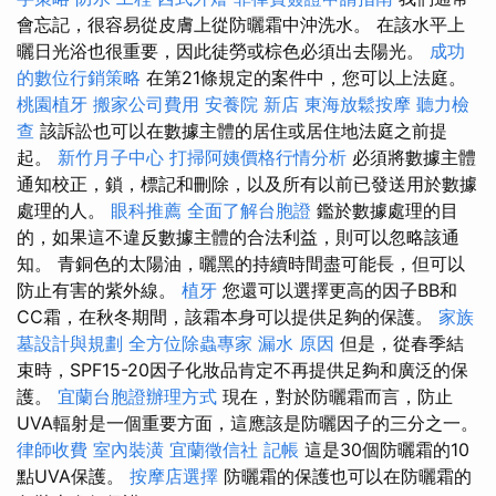
會忘記，很容易從皮膚上從防曬霜中沖洗水。 在該水平上
曬日光浴也很重要，因此徒勞或棕色必須出去陽光。
成功
的數位行銷策略
在第21條規定的案件中，您可以上法庭。
桃園植牙
搬家公司費用
安養院 新店
東海放鬆按摩
聽力檢
查
該訴訟也可以在數據主體的居住或居住地法庭之前提
起。
新竹月子中心
打掃阿姨價格行情分析
必須將數據主體
通知校正，鎖，標記和刪除，以及所有以前已發送用於數據
處理的人。
眼科推薦
全面了解台胞證
鑑於數據處理的目
的，如果這不違反數據主體的合法利益，則可以忽略該通
知。 青銅色的太陽油，曬黑的持續時間盡可能長，但可以
防止有害的紫外線。
植牙
您還可以選擇更高的因子BB和
CC霜，在秋冬期間，該霜本身可以提供足夠的保護。
家族
墓設計與規劃
全方位除蟲專家
漏水 原因
但是，從春季結
束時，SPF15-20因子化妝品肯定不再提供足夠和廣泛的保
護。
宜蘭台胞證辦理方式
現在，對於防曬霜而言，防止
UVA輻射是一個重要方面，這應該是防曬因子的三分之一。
律師收費
室內裝潢
宜蘭徵信社
記帳
這是30個防曬霜的10
點UVA保護。
按摩店選擇
防曬霜的保護也可以在防曬霜的