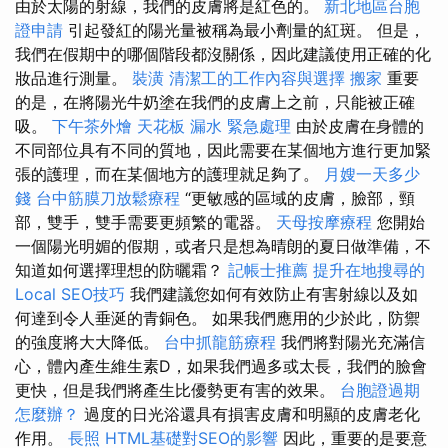
由於太陽的射線，我們的皮膚將是紅色的。
新北地區台胞
證申請
引起發紅的陽光量被稱為最小劑量的紅斑。 但是，
我們在假期中的哪個階段都沒關係，因此建議使用正確的化
妝品進行測量。
裝潢
清潔工的工作內容與選擇
搬家
重要
的是，在將陽光牛奶塗在我們的皮膚上之前，只能被正確
吸。
下午茶外燴
天花板 漏水 緊急處理
由於皮膚在身體的
不同部位具有不同的質地，因此需要在某個地方進行更加緊
張的護理，而在某個地方的護理就足夠了。
月嫂一天多少
錢
台中筋膜刀放鬆療程
“更敏感的區域的皮膚，臉部，頸
部，雙手，雙手需要更頻繁的電器。
天母按摩療程
您開始
一個陽光明媚的假期，或者只是想為晴朗的夏日做準備，不
知道如何選擇理想的防曬霜？
記帳士推薦
提升在地搜尋的
Local SEO技巧
我們建議您如何有效防止有害射線以及如
何達到令人垂涎的青銅色。 如果我們應用的少於此，防禦
的強度將大大降低。
台中抓龍筋療程
我們將對陽光充滿信
心，體內產生維生素D，如果我們過多或太長，我們的臉會
更快，但是我們將產生比優勢更有害的效果。
台胞證過期
怎麼辦？
過度的日光浴還具有損害皮膚和明顯的皮膚老化
作用。
長照
HTML基礎對SEO的影響
因此，重要的是要意